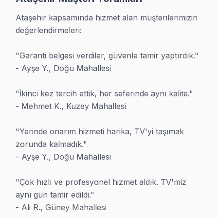
· Ataşehir Hi-Level
· Ataşehir iFFALCON
Ataşehir kapsamında hizmet alan müşterilerimizin 
değerlendirmeleri:

· Ataşehir Samsung
· Ataşehir LG
"Garanti belgesi verdiler, güvenle tamir yaptırdık."

- Ayşe Y., Doğu Mahallesi

· Ataşehir Panasonic
· Ataşehir Toshiba
"İkinci kez tercih ettik, her seferinde aynı kalite."

- Mehmet K., Kuzey Mahallesi

"Yerinde onarım hizmeti harika, TV'yi taşımak 
Ataşehir TV Servis Merkezi
zorunda kalmadık."

- Ayşe Y., Doğu Mahallesi

Ataşehir bölgesinde en çok talep edilen TV markaları ve te
· Samsung Servis
· LG Servis
"Çok hızlı ve profesyonel hizmet aldık. TV'miz 
aynı gün tamir edildi."

· Sony Servis
· Philips Servis
- Ali R., Güney Mahallesi
