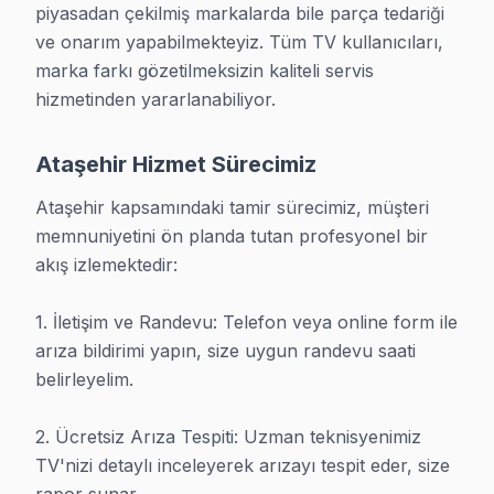
Yıllar içinde Ataşehir genelinde edindiğimiz saha deneyimi, 
piyasadan çekilmiş markalarda bile parça tedariği 
Güç ışığı yanan ancak açılmayan TV vakalarında Ataşehir serv
ve onarım yapabilmekteyiz. Tüm TV kullanıcıları, 
marka farkı gözetilmeksizin kaliteli servis 
Dikkate almanız gereken bir husus: Ataşehir'de tamir süreci
hizmetinden yararlanabiliyor.
Ataşehir bölgesinde TV arızası yaşıyorsanız, Ataşehir TV serv
Ataşehir'de ses ya da görüntü kalitesinde ani düşme erken tam
Ataşehir Hizmet Sürecimiz
Ataşehir bölgesindeki yüksek TV kullanım yoğunluğu, servis e
bu yüzden, Görüntü donması ya da çizgili ekran belirtileri 
Ataşehir kapsamındaki tamir sürecimiz, müşteri 
memnuniyetini ön planda tutan profesyonel bir 
Ataşehir servisimizde her onarımın sonunda TV belirli süre ça
akış izlemektedir:

Ataşehir'de mevcut arızanın kapsamını bilmek için ücretsiz t
1. İletişim ve Randevu: Telefon veya online form ile 
arıza bildirimi yapın, size uygun randevu saati 
belirleyelim.

TV Tamir Maliyetleri – Ataşehir Bölgesi 2025
TV tamiri Ataşehir'de çözülmüştür. Aşağıdaki tablodaki fiyatlar 2
2. Ücretsiz Arıza Tespiti: Uzman teknisyenimiz 
TV'nizi detaylı inceleyerek arızayı tespit eder, size 
Arıza Türü
Fiyat Aralığı
Süre