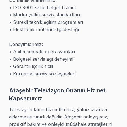
Uzmanlık Alanlarımız:

• ISO 9001 kalite belgeli hizmet

· Ataşehir Sunny Servisi
· Ataşehir Onvo Servisi
• Marka yetkili servis standartları

• Sürekli teknik eğitim programları

• Elektronik mühendisliği desteği

Deneyimlerimiz:

İstanbul Diğer İlçe Servisleri
• Acil müdahale operasyonları

· Arnavutköy Servisi
· Avcılar Servisi
• Bölgesel servis ağı deneyimi

• Garantili işçilik sicili

• Kurumsal servis sözleşmeleri
· Bağcılar Servisi
· Bahçelievler Servisi
· Bakırköy Servisi
· Başakşehir Servisi
Ataşehir Televizyon Onarım Hizmet
Kapsamımız
· Bayrampaşa Servisi
· Beşiktaş Servisi
Televizyon tamir hizmetlerimiz, yalnızca arıza 
giderme ile sınırlı değildir. Ataşehir anlayışımız, 
· Beykoz Servisi
· Beylikdüzü Servisi
proaktif bakım ve önleyici müdahale stratejilerini 