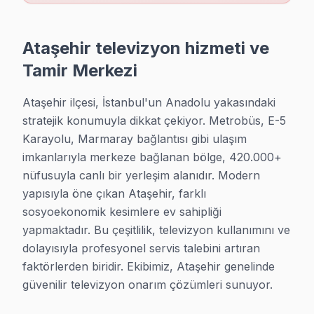
Yeni Çamlıca'de 4K, OLED veya akıllı TV fark etmez; ekibimi
Yeni Çamlıca bölgesi TV Servis →
Ataşehir televizyon hizmeti ve
Yenisahra TV Servis
Tamir Merkezi
Yenisahra bölgesinde TV ekranı kırık, görüntü yok ya da ses
Ataşehir ilçesi, İstanbul'un Anadolu yakasındaki 
Yenisahra bölgesi TV Servis →
stratejik konumuyla dikkat çekiyor. Metrobüs, E-5 
Yenişehir TV Servis
Karayolu, Marmaray bağlantısı gibi ulaşım 
imkanlarıyla merkeze bağlanan bölge, 420.000+ 
Yenişehir'de 4K, OLED veya akıllı TV fark etmez; ekibimiz t
nüfusuyla canlı bir yerleşim alanıdır. Modern 
Yenişehir bölgesi TV Servis →
yapısıyla öne çıkan Ataşehir, farklı 
sosyoekonomik kesimlere ev sahipliği 
yapmaktadır. Bu çeşitlilik, televizyon kullanımını ve 
dolayısıyla profesyonel servis talebini artıran 
faktörlerden biridir. Ekibimiz, Ataşehir genelinde 
Ataşehir Bölgesinde Tüm TV Markaları
güvenilir televizyon onarım çözümleri sunuyor.
· Ataşehir Sony Servisi
· Ataşehir Philips Servisi