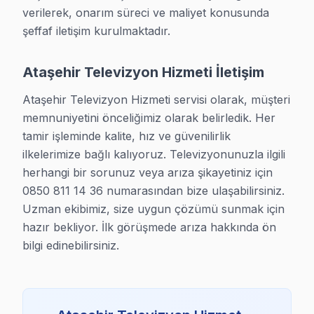
verilerek, onarım süreci ve maliyet konusunda 
şeffaf iletişim kurulmaktadır.
Ataşehir TV Servis Hizmet Bölgesi
Ataşehir Televizyon Hizmeti İletişim
Ataşehir bölgesine kapıya gelen TV tamir servisi hizmetimizin At
Ataşehir Televizyon Hizmeti servisi olarak, müşteri 
memnuniyetini önceliğimiz olarak belirledik. Her 
tamir işleminde kalite, hız ve güvenilirlik 
ilkelerimize bağlı kalıyoruz. Televizyonunuzla ilgili 
herhangi bir sorunuz veya arıza şikayetiniz için 
0850 811 14 36 numarasından bize ulaşabilirsiniz. 
Uzman ekibimiz, size uygun çözümü sunmak için 
hazır bekliyor. İlk görüşmede arıza hakkında ön 
bilgi edinebilirsiniz.