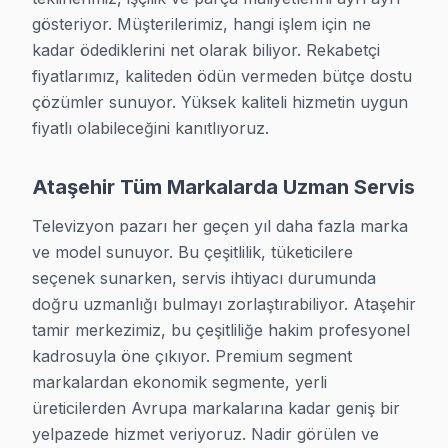
Yaz-Sonbahar mevsiminin getirdiği doğal aşınma soru
gösteriyor. Müşterilerimiz, hangi işlem için ne 
Altus TV tamir hizmetimizde güven sinyalleri vermek
kadar ödediklerini net olarak biliyor. Rekabetçi 
fiyatlarımız, kaliteden ödün vermeden bütçe dostu 
Uzun yaz tatilinden dönen evlerdeki TV'leri açmada
çözümler sunuyor. Yüksek kaliteli hizmetin uygun 
Son güncelleme: 2026-07-01 · 2026-Q3
fiyatlı olabileceğini kanıtlıyoruz.
Ataşehir Tüm Markalarda Uzman Servis
Televizyon pazarı her geçen yıl daha fazla marka 
TV Televizyon Servis Rehberi – Ataşehir
ve model sunuyor. Bu çeşitlilik, tüketicilere 
Ataşehir'de TV TV sorununu çözmek istiyorsanız, Ataşehir T
seçenek sunarken, servis ihtiyacı durumunda 
doğru uzmanlığı bulmayı zorlaştırabiliyor. Ataşehir 
Şunu da belirtelim: Ataşehir mahallesindeki müşterilerimiz T
tamir merkezimiz, bu çeşitliliğe hakim profesyonel 
Ataşehir servisimizde kullanılan tüm yedek parçalar tedarikç
kadrosuyla öne çıkıyor. Premium segment 
HDMI, USB ve ses bağlantı portu sorunları Ataşehir'da kullan
markalardan ekonomik segmente, yerli 
Ataşehir'de TV cihazı arızalananlara hızlı çözüm: Ataşehir 
üreticilerden Avrupa markalarına kadar geniş bir 
Pratikte gözlemlediğimiz: Ataşehir'de tamir firması seçimind
yelpazede hizmet veriyoruz. Nadir görülen ve 