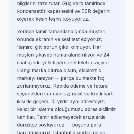
bilgilerini taze tutar. Güç kartı tamirinde
Grundig TV’leri tercih eden Ataşehir sakinleri, genellik
kondansatör kapasitesini ve ESR değerini
ölçerek kesin teşhis koyuyoruz.
Ataşehir Panasonic TV Servis
Yerinde tamir tamamlandığında müşteri
Panasonic TV kullanıcıları, genellikle yüksek görüntü k
önünde ekranın ve sesi test ediyoruz;
'tamirci gitti sorun çıktı' olmuyor. Her
Ataşehir TCL TV Servis
müşteri şikayeti numaralandırılıyor ve 24
TCL TV sahipleri, genellikle uygun fiyat ve yüksek tekno
saat içinde yetkili personel telefon açıyor.
Hangi marka olursa olsun, ekibimiz o
Ataşehir Mahallelerinde TV Servis Kapsamı
markayı tanıyor — parça bulmakta hiç
zorlanmıyoruz. Kapıda ödeme ve fatura
Aşık Veysel
seçenekleri sunuyoruz; nakit ve kredi kartı
Aşık Veysel Mahallesi, modern konut kompleksleri ile dolu
ikisi de geçerli. 15 yıldır aynı adresteyiz;
kalıcı bir işletme olduğumuzu adres sicilimiz
Atatürk
kanıtlar. Tamir edilemeyecek arızalarda
dürüstçe söylüyoruz — boşuna para
Atatürk Mahallesi, çeşitli sosyal olanaklar ve parkları
harcatmıyoruz. İstanbul dışından gelen