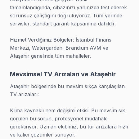
• Orijinal yedek parça araçta hazır
tamamlandığında, cihazınızı yanınızda test ederek 
Fabrika Servis olarak Anadolu Yakası'nın her noktasın
sorunsuz çalıştığını doğruluyoruz. Tüm yerinde 
servisler, standart garanti kapsamına dahildir.

Neden Bizi Seçiyorlar?
Ataşehir TV TV Tamiri İçin Sertifikalı Uzman Teknisyen Ekibi
Hizmet Verdiğimiz Bölgeler: İstanbul Finans 
Merkezi, Watergarden, Brandium AVM ve 
Ataşehir sakinleri bizi neden tercih ediyor? Müşterile
Ataşehir genelinde tüm mahalleler.
• Şeffaf fiyat: Teşhis sonrası net rakam söylüyoruz. Ne
• Hız: Çoğu arıza aynı gün bitiyor. Aceleye gerek yok
Mevsimsel TV Arızaları ve Ataşehir
• Güven: 25+ sertifikalı teknisyen kişilik ekip, tümü se
Ataşehir bölgesinde bu mevsim sıkça karşılaşılan 
• Garanti: 6 ay işçilik garantisi işçilik, 1-2 yıl parça gar
TV arızaları:

• İletişim: Müşteri hizmetleri değil, teknisyen ekibimiz y
Bir şeyler anlatın, biz çözelim. 0850 811 14 36
Klima kaynaklı nem değişimi etkisi: Bu mevsim sık 
görülen bu sorun, profesyonel müdahale 
Her İşe Garanti
gerektiriyor. Uzman ekibimiz, bu tür arızalara hızlı 
ve kalıcı çözümler sunuyor.

Ataşehir TV TV Servis Garanti Belgesi - 1 Yıl Parça Güvencesi