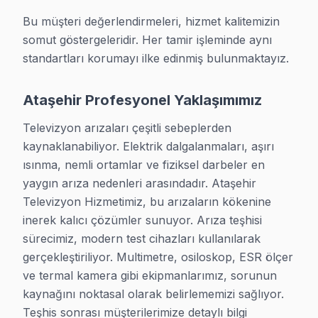
· Vestel Servis
· Arçelik Servis
Bu müşteri değerlendirmeleri, hizmet kalitemizin 
somut göstergeleridir. Her tamir işleminde aynı 
· Beko Servis
· TCL Servis
standartları korumayı ilke edinmiş bulunmaktayız.
· Onvo Servis
· Sunny Servis
Ataşehir Profesyonel Yaklaşımımız
· iFFALCON Servis
· Nordmende Servis
Televizyon arızaları çeşitli sebeplerden 
kaynaklanabiliyor. Elektrik dalgalanmaları, aşırı 
ısınma, nemli ortamlar ve fiziksel darbeler en 
Ataşehir Yakın İlçeler
yaygın arıza nedenleri arasındadır. Ataşehir 
· Kadıköy TV Servis
· Ümraniye TV Servis
Televizyon Hizmetimiz, bu arızaların kökenine 
inerek kalıcı çözümler sunuyor. Arıza teşhisi 
· Maltepe TV Servis
· Sancaktepe TV Servis
sürecimiz, modern test cihazları kullanılarak 
gerçekleştiriliyor. Multimetre, osiloskop, ESR ölçer 
· Çekmeköy TV Servis
· Üsküdar TV Servis
ve termal kamera gibi ekipmanlarımız, sorunun 
kaynağını noktasal olarak belirlememizi sağlıyor. 
· Kartal TV Servis
· Pendik TV Servis
Teşhis sonrası müşterilerimize detaylı bilgi 