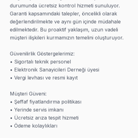
• 7/24 teknik destek hattı
durumunda ücretsiz kontrol hizmeti sunuluyor. 
Garanti kapsamındaki talepler, öncelikli olarak 
Ataşehir TV Servis - Garantili Çözüm
değerlendirilmekte ve aynı gün içinde müdahale 
Ataşehir bölgesinde profesyonel televizyon servis sunu
edilmektedir. Bu proaktif yaklaşım, uzun vadeli 
müşteri ilişkileri kurmamızın temelini oluşturuyor.

Ataşehir teknik merkez olarak tüm marka ve modelde uzm
Profesyonel TV teknik yardım için teknisyenlerimiz her m
Güvenilirlik Göstergelerimiz:

Ataşehir'de yerinde teknik destek hizmeti ve taşıma risk
• Sigortalı teknik personel

Panel teknik desteği, anakart teknik desteki, LED backli
• Elektronik Sanayicileri Derneği üyesi

• Vergi levhası ve resmi kayıt

Hizmetler ve Destek
Müşteri Güveni:

Bu bölge, yoğun nüfusuyla profesyonel televizyon LED L
• Şeffaf fiyatlandırma politikası

Fabrika Servis olarak 15+ yıl sektör deneyimi deneyim
• Yerinde servis imkanı

Ulaştırma ağlarından Metrobüs, E-5 Karayolu üzerinden
• Ücretsiz arıza tespit hizmeti

İlk görüşme bedava. 0850 811 14 36
• Ödeme kolaylıkları