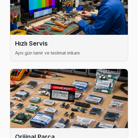
Fetih bölgesi TV Servis →
İçerenköy TV Servis
İçerenköy mahallesi için TV tamiri randevusu almak çok kol
İçerenköy bölgesi TV Servis →
Hızlı Servis
İnönü TV Servis
Aynı gün tamir ve teslimat imkanı
İnönü mahallesinde sık karşılaştığımız yazılım arızaları (TV
İnönü bölgesi TV Servis →
Kayışdağı TV Servis
Kayışdağı'de TV'niz açılmıyor mu, ekranda çizgi mi var? Ata
Kayışdağı bölgesi TV Servis →
Küçükbakkalköy TV Servis
Ataşehir'nın Küçükbakkalköy bölgesinde çalışan teknik ekibi
Küçükbakkalköy bölgesi TV Servis →
Orijinal Parça