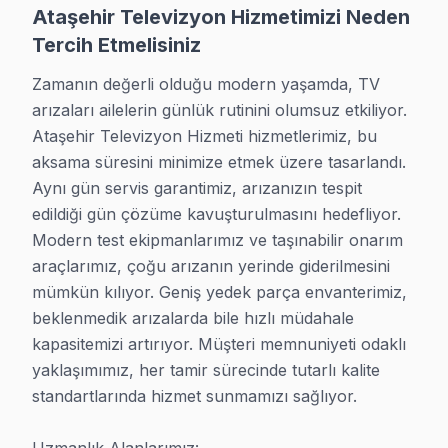
Ataşehir Televizyon Hizmetimizi Neden
· Ataşehir Hi-Level Servisi
· Ataşehir iFFALCON Servisi
Tercih Etmelisiniz
Zamanın değerli olduğu modern yaşamda, TV 
· Ataşehir Samsung Servisi
· Ataşehir LG Servisi
arızaları ailelerin günlük rutinini olumsuz etkiliyor. 
Ataşehir Televizyon Hizmeti hizmetlerimiz, bu 
· Ataşehir Panasonic Servisi
· Ataşehir Toshiba Servisi
aksama süresini minimize etmek üzere tasarlandı. 
Aynı gün servis garantimiz, arızanızın tespit 
· Ataşehir Sharp Servisi
· Ataşehir TCL Servisi
edildiği gün çözüme kavuşturulmasını hedefliyor. 
Modern test ekipmanlarımız ve taşınabilir onarım 
· Ataşehir Hisense Servisi
· Ataşehir Telefunken Servisi
araçlarımız, çoğu arızanın yerinde giderilmesini 
mümkün kılıyor. Geniş yedek parça envanterimiz, 
· Ataşehir JVC Servisi
· Ataşehir Hitachi Servisi
beklenmedik arızalarda bile hızlı müdahale 
kapasitemizi artırıyor. Müşteri memnuniyeti odaklı 
· Ataşehir Finlux Servisi
· Ataşehir Skyworth Servisi
yaklaşımımız, her tamir sürecinde tutarlı kalite 
standartlarında hizmet sunmamızı sağlıyor.

· Ataşehir Regal Servisi
· Ataşehir Seg Servisi