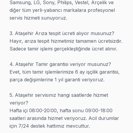
Samsung, LG, Sony, Philips, Vestel, Arçelik ve 
diğer tüm yerli-yabancı markalara profesyonel 
servis hizmeti sunuyoruz.

3. Ataşehir Arıza tespit ücreti alıyor musunuz?

Ataşehir TV Ekran ve Panel Tamiri
Hayır, arıza tespit hizmetimiz tamamen ücretsizdir. 
Sadece tamir işlemi gerçekleştiğinde ücret alınır.

4. Ataşehir Tamir garantisi veriyor musunuz?

Uzman Ekip:
Sektörlü ve kapasitenin tamamında: Ataşehir, İs
Evet, tüm tamir işlemlerimize 6 ay işçilik garantisi, 
Müşteri Değerlendirmesi:
Bağlı müşteri tarafından 4.8/
parça değişimlerine 1 yıl garanti veriyoruz.

Garanti:
Ataşehir, İstanbul'de sonlandırılan onarımların %100
5. Ataşehir servisınız hangi saatlerde hizmet 
Fiyatlandırma:
undefined
veriyor?

Müdahale:
undefined
Hafta içi 08:00-20:00, hafta sonu 09:00-18:00 
Adres:
Ataşehir,
İstanbul
,
Türkiye
| TR
saatleri arasında hizmet veriyoruz. Acil durumlar 
için 7/24 destek hattımız mevcuttur.
