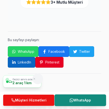
3
+ Mutlu Müşteri
Bu sayfayı paylaşın:
WhatsApp
Facebook
Twitter
LinkedIn
Pinterest
Gezici servis aracımız
2
araç
1 km
Ataşehir'de TV Tamir
Müşteri Hizmetleri
WhatsApp
Hakkında Sıkça Sorulan