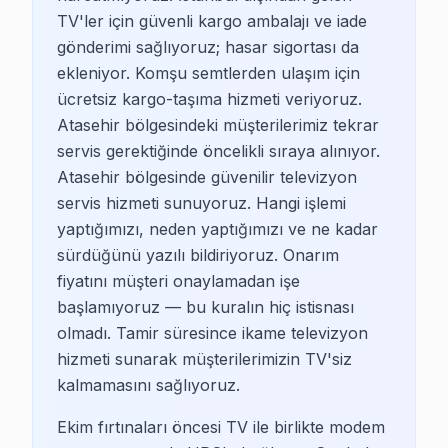
Barbaros
TV'ler için güvenli kargo ambalajı ve iade
gönderimi sağlıyoruz; hasar sigortası da
Barbaros Mahallesi, genellikle lüks ve konforlu apartma
ekleniyor. Komşu semtlerden ulaşım için
Esatpaşa
ücretsiz kargo-taşıma hizmeti veriyoruz.
Atasehir bölgesindeki müşterilerimiz tekrar
Esatpaşa Mahallesi, sakinlerinin çoğunlukla aile yapısı
servis gerektiğinde öncelikli sıraya alınıyor.
Atasehir bölgesinde güvenilir televizyon
Ferhatpaşa
servis hizmeti sunuyoruz. Hangi işlemi
Ferhatpaşa Mahallesi, hem sosyal hem de ticari yönden 
yaptığımızı, neden yaptığımızı ve ne kadar
sürdüğünü yazılı bildiriyoruz. Onarım
Fetih
fiyatını müşteri onaylamadan işe
Fetih Mahallesi, çeşitli sosyal yapıların bir araya geld
başlamıyoruz — bu kuralın hiç istisnası
olmadı. Tamir süresince ikame televizyon
Ataşehir'de TV Arızaları ve Çözüm Yolları
hizmeti sunarak müşterilerimizin TV'siz
kalmamasını sağlıyoruz.
Ataşehir'de TV arızalarının sıklığı, genellikle bina yaşı 
Ekim fırtınaları öncesi TV ile birlikte modem
Ataşehir TV Tamir Fiyatları 2025