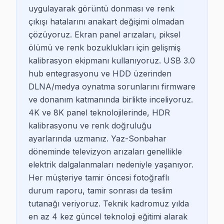
uygulayarak görüntü donması ve renk
Ataşehir Sony TV Servis
çıkışı hatalarını anakart değişimi olmadan
çözüyoruz. Ekran panel arızaları, piksel
Sony TV kullanıcıları, genellikle yüksek kaliteli görünt
ölümü ve renk bozuklukları için gelişmiş
Ataşehir Philips TV Servis
kalibrasyon ekipmanı kullanıyoruz. USB 3.0
hub entegrasyonu ve HDD üzerinden
Philips TV sahipleri, genellikle modern tasarımlar ve üs
DLNA/medya oynatma sorunlarını firmware
ve donanım katmanında birlikte inceliyoruz.
Ataşehir Arçelik TV Servis
4K ve 8K panel teknolojilerinde, HDR
Arçelik TV’ler, genellikle yerli marka tercih eden Ataş
kalibrasyonu ve renk doğruluğu
ayarlarında uzmanız. Yaz-Sonbahar
Ataşehir Beko TV Servis
döneminde televizyon arızaları genellikle
Beko TV kullanıcıları, genellikle ekonomik fiyatlı ve k
elektrik dalgalanmaları nedeniyle yaşanıyor.
Her müşteriye tamir öncesi fotoğraflı
Ataşehir Vestel TV Servis
durum raporu, tamir sonrası da teslim
Vestel TV sahibi olan Ataşehir sakinleri, özellikle uygu
tutanağı veriyoruz. Teknik kadromuz yılda
en az 4 kez güncel teknoloji eğitimi alarak
Ataşehir Grundig TV Servis