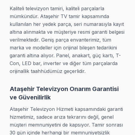
» Aynı gün hizmet için sabah 10'a kadar arayın.
Kaliteli televizyon tamiri, kaliteli parçalarla 
mümkündür. Ataşehir TV tamir kapsamında 
Hangi TV Markalarına Bakıyoruz?
kullanılan her yedek parça, seri numarasıyla kayıt 
Ataşehir'da şu markaların LED TV tamirini yapıyoruz:
altına alınmakta ve müşteriye resmi garanti belgesi 
verilmektedir. Geniş parça envanterimiz, tüm 
Dünya markaları: Samsung, LG, Sony, Philips, TCL, Hi
marka ve modeller için orijinal bileşen tedarikini 
Yerli markalar: Vestel, Arçelik, Beko, SEG, Regal, Altus
garanti altına alıyor. Panel, anakart, güç kartı, T-
Doğrusunu söylemek gerekirse, OLED, QLED, NanoCell,
Con, LED bar, inverter ve diğer tüm parçalarda 
orijinallik taahhüdümüz geçerlidir.
Televizyon Hizmeti İletişim
son teknoloji ekipmanla televizyon arıza giderme hizme
Ataşehir Televizyon Onarım Garantisi
0850 811 14 36
ve Güvenilirlik
• Aynı gün teknik hizmet
Ataşehir Televizyon Hizmeti kapsamındaki garanti 
• İlçenin tüm mahallelere yerinde servis
hizmetimiz, sadece arıza tekrarını değil, genel 
müşteri memnuniyetini de kapsıyor. Tamir sonrası 
• Garantili ve kalıcı çözüm
30 gün içinde herhangi bir memnuniyetsizlik 