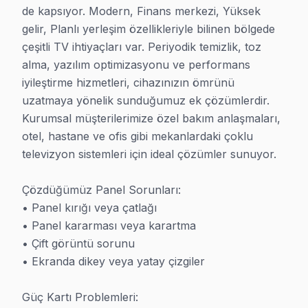
de kapsıyor. Modern, Finans merkezi, Yüksek 
gelir, Planlı yerleşim özellikleriyle bilinen bölgede 
çeşitli TV ihtiyaçları var. Periyodik temizlik, toz 
Ataşehir TV Servis - Garantili Düzeltme Hizme
alma, yazılım optimizasyonu ve performans 
Ataşehir'da yaşayan binlerce kişi gibi televizyon ünites
iyileştirme hizmetleri, cihazınızın ömrünü 
uzatmaya yönelik sunduğumuz ek çözümlerdir. 
Dikkat çekmek istediğimiz bir şey var: İstanbul Finans 
Kurumsal müşterilerimize özel bakım anlaşmaları, 
Şunu da söyleyelim: referans müşteri listeleyerek pane
otel, hastane ve ofis gibi mekanlardaki çoklu 
televizyon sistemleri için ideal çözümler sunuyor.

Hangi Markaları ve Arızaları Tamir Ediyoruz?
uzman elektronikçi olarak Ataşehir'da 40+ markada LED
Çözdüğümüz Panel Sorunları:

• Lider markalar: Samsung QLED, LG OLED, Sony Bravi
• Panel kırığı veya çatlağı

• Panel kararması veya karartma

• Türk markaları: Vestel, Arçelik, Beko ve alt markalar
• Çift görüntü sorunu

• Panel tipleri: LED, OLED, QLED, FALD, NanoCell — tü
• Ekranda dikey veya yatay çizgiler

• Her yaş TV: 5 yıllık modellerden 20 yıllık klasik CRT'
Arıza tespiti bitti mi? Ücret yok. Teklif onayladınız mı?
Güç Kartı Problemleri:
