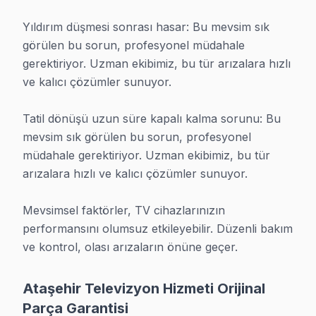
Ataşehir'daki televizyon paneli televizyon tamir işleml
Yıldırım düşmesi sonrası hasar: Bu mevsim sık 
• 6 ay işçilik: Arıza tekrarında bedava müdahale
görülen bu sorun, profesyonel müdahale 
• 1-2 yıl parça: Değiştirilen bileşenin ömrüne göre gara
gerektiriyor. Uzman ekibimiz, bu tür arızalara hızlı 
ve kalıcı çözümler sunuyor.

• Yazılı belge: Her teslimatta imzalı garanti formu
• Tüketici hakları: Kanun kapsamında tüm haklarınız s
Tatil dönüşü uzun süre kapalı kalma sorunu: Bu 
Garanti süresi içinde aynı sorun çıkarsa: tekrar bakıy
mevsim sık görülen bu sorun, profesyonel 
müdahale gerektiriyor. Uzman ekibimiz, bu tür 
Nasıl Çalışıyoruz?
arızalara hızlı ve kalıcı çözümler sunuyor.

Fabrika Servis ile Ataşehir televizyon ünitesi tamiri 5
Mevsimsel faktörler, TV cihazlarınızın 
1. İlk temas: 0850 811 14 36 numarasını arayın, soru
performansını olumsuz etkileyebilir. Düzenli bakım 
2. Yerinde muayene: Teknisyen panel'yi bulunduğu yerde
ve kontrol, olası arızaların önüne geçer.
3. Şeffaf teklif: Parça maliyeti, işçilik ayrı ayrı açıklan
4. referans müşteri listeleyerek arıza giderme: Orijin
Ataşehir Televizyon Hizmeti Orijinal
5. Yazılı garanti teslimi: 6 ay işçilik garantisi işçilik, 1-2
Parça Garantisi