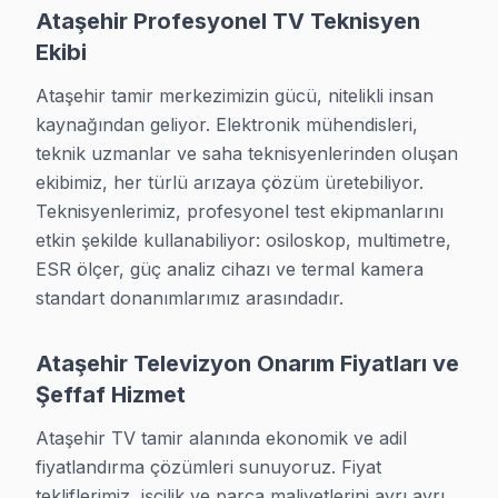
Ataşehir Profesyonel TV Teknisyen
Ekibi
Ataşehir Servisinden Sorular & Cevaplar
Ataşehir tamir merkezimizin gücü, nitelikli insan 
Orijinal parça mı kullanıyorsunuz?
kaynağından geliyor. Elektronik mühendisleri, 
Evet, Ataşehir'de
yalnızca orijinal veya OEM parça
kullan
teknik uzmanlar ve saha teknisyenlerinden oluşan 
ekibimiz, her türlü arızaya çözüm üretebiliyor. 
TV tamiri mi, yeni TV alma mı daha mantıklı?
Teknisyenlerimiz, profesyonel test ekipmanlarını 
Ataşehir'de panel ve anakart gibi büyük arızalarda onarım g
etkin şekilde kullanabiliyor: osiloskop, multimetre, 
Ataşehir adresime ne zaman gelirsiniz?
ESR ölçer, güç analiz cihazı ve termal kamera 
standart donanımlarımız arasındadır.
Aynı gün randevu alabilirsiniz. Ataşehir bölgesine
ortalama
Ataşehir Televizyon Onarım Fiyatları ve
Şeffaf Hizmet
Ataşehir TV tamir alanında ekonomik ve adil 
fiyatlandırma çözümleri sunuyoruz. Fiyat 
Ataşehir TV Servisi — Yaz-Sonbahar Dönemi
tekliflerimiz, işçilik ve parça maliyetlerini ayrı ayrı 