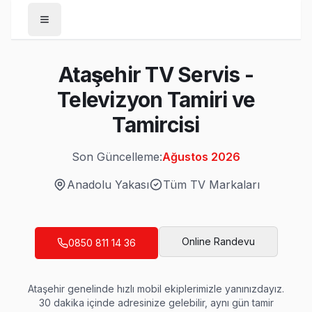
Anasayfa
Ataşehir TV Servis -
/
Ataşehir
Televizyon Tamiri ve
Son Güncelleme:
Ağustos 2026
Tamircisi
Son Güncelleme:
Ağustos 2026
Anadolu Yakası
Tüm TV Markaları
Ataşehir'da Mahalle Mahalle TV Servis
Aşık Veysel TV Servis
Online Randevu
0850 811 14 36
Ataşehir'da Aşık Veysel mahallesi için randevu aldığınızda 
Aşık Veysel bölgesi TV Servis →
Ataşehir
genelinde hızlı mobil ekiplerimizle yanınızdayız.
Atatürk TV Servis
30 dakika içinde adresinize gelebilir, aynı gün tamir