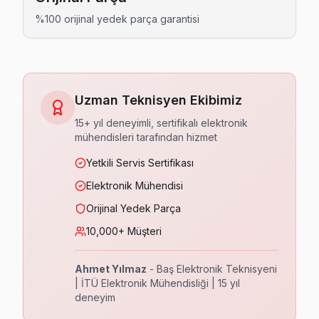
Mevlana TV Servis
%100 orijinal yedek parça garantisi
Mevlana'deki en yaygın TV arızalarından biri güç kaynağı k
Mevlana bölgesi TV Servis →
Mimar Sinan TV Servis
Uzman Teknisyen Ekibimiz
Mimar Sinan mahallesi TV servisinde fiyat sürprizi yok: parça 
15+ yıl deneyimli, sertifikalı elektronik
Mimar Sinan bölgesi TV Servis →
mühendisleri tarafından hizmet
Mustafa Kemal TV Servis
Yetkili Servis Sertifikası
Ataşehir'ın Mustafa Kemal bölgesinde arıza yapan TV'ler için
Elektronik Mühendisi
Mustafa Kemal bölgesi TV Servis →
Orijinal Yedek Parça
10,000+ Müşteri
Örnek TV Servis
Örnek mahallesinde sık karşılaştığımız yazılım arızaları (T
Ahmet Yılmaz
- Baş Elektronik Teknisyeni
Örnek bölgesi TV Servis →
| İTÜ Elektronik Mühendisliği | 15 yıl
deneyim
Yeni Çamlıca TV Servis