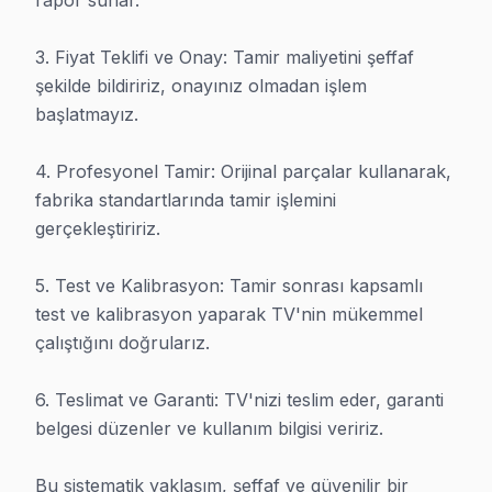
rapor sunar.

Ana Kart Arızası Onarımı
₺500 – ₺1.800
Aynı gün
3. Fiyat Teklifi ve Onay: Tamir maliyetini şeffaf 
Besleme Kartı Tamiri
₺400 – ₺1.200
2–3 saat
şekilde bildiririz, onayınız olmadan işlem 
başlatmayız.

Ekran / Panel Değişimi
₺1.500 – ₺8.000
1–3 gün
4. Profesyonel Tamir: Orijinal parçalar kullanarak, 
Bağlantı Noktası Tamiri
₺200 – ₺600
30–90 d
fabrika standartlarında tamir işlemini 
LED Şerit Değişimi
₺300 – ₺900
1–3 saat
gerçekleştiririz.

Arıza Tespiti
ÜCRETSİZ
Aynı gün
5. Test ve Kalibrasyon: Tamir sonrası kapsamlı 
test ve kalibrasyon yaparak TV'nin mükemmel 
* Ataşehir bölgesinde fiyatlar 2025 yılı itibarıyla geçerlidir. Kesin fiya
çalıştığını doğrularız.

6. Teslimat ve Garanti: TV'nizi teslim eder, garanti 
belgesi düzenler ve kullanım bilgisi veririz.

Bu sistematik yaklaşım, şeffaf ve güvenilir bir 