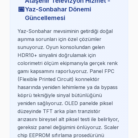
Ataşehir Televizyon Hizmet -
📅
Yaz-Sonbahar Dönemi
Güncellemesi
Ataşehir TV Servis Rehberi
Yaz-Sonbahar mevsiminin getirdiği doğal
Ataşehir, modern rezidansların ve yüksek gelir seviyesi
aşınma sorunları için özel çözümler
Nüfus yapısına baktığımızda, genel olarak genç ve orta 
sunuyoruz. Oyun konsolundan gelen
HDR10+ sinyalini doğrulamak için
Modern rezidanslarda yaşayanların tercih ettiği büyük e
colorimetri ölçüm ekipmanıyla gerçek renk
Servis taleplerine yönelik olarak, Ataşehir'in hızlı geli
gamı kapsamını raporluyoruz. Panel FPC
(Flexible Printed Circuit) konnektör
Ataşehir'de Marka TV Servis Seçenekleri
hasarında yeniden lehimleme ya da bypass
köprü tekniğiyle sinyal bütünlüğünü
Ataşehir Samsung TV Servis
yeniden sağlıyoruz. OLED panelde piksel
Samsung TV sahipleri, genellikle yenilikçi ve yüksek te
düzeyinde TFT arka plan tranzistör
arızasını bireysel alt piksel testi ile belirliyor,
Ataşehir LG TV Servis
gereksiz panel değişimini önlüyoruz. Scaler
LG TV’ler, göz alıcı tasarımları ve ileri teknoloji özell
chip EEPROM sıfırlama prosedürünü