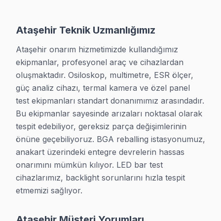
Ataşehir Teknik Uzmanlığımız
Acil TV Servisi — Aynı Gün Müdaha
Ataşehir onarım hizmetimizde kullandığımız 
ekipmanlar, profesyonel araç ve cihazlardan 
Hafta sonu da açık — Ataşehir bölgesinde acil arız
oluşmaktadır. Osiloskop, multimetre, ESR ölçer, 
güç analiz cihazı, termal kamera ve özel panel 
Acil Destek: 0850 811 14 36
test ekipmanları standart donanımımız arasındadır. 
Bu ekipmanlar sayesinde arızaları noktasal olarak 
WhatsApp Destek
tespit edebiliyor, gereksiz parça değişimlerinin 
önüne geçebiliyoruz. BGA reballing istasyonumuz, 
anakart üzerindeki entegre devrelerin hassas 
onarımını mümkün kılıyor. LED bar test 
cihazlarımız, backlight sorunlarını hızla tespit 
etmemizi sağlıyor.
Ataşehir İçin Diğer Marka Servisleri
· Ataşehir Sony
· Ataşehir Philips
Ataşehir Müşteri Yorumları