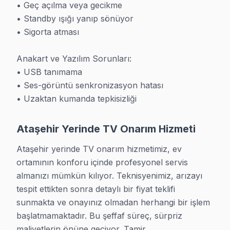
• Geç açılma veya gecikme

En Sık Karşılaşılan TV Arızaları
• Standby ışığı yanıp sönüyor

• Sigorta atması

Ataşehir'da müşterilerimizin en çok getirdiği sorunlar 
• TV açılmıyor veya standby'da kalıyor — çoğu zaman 
Anakart ve Yazılım Sorunları:

• Ekranda çizgi, leke, karartma, donma — panel, T-Con 
• USB tanımama

• Ses-görüntü senkronizasyon hatası

• Ses gelmiyor, cızırtı var, ses düşük — hoparlör, ana
• Uzaktan kumanda tepkisizliği
• Smart TV sorunları — Wi-Fi bağlanmıyor, uygulamal
» Bu arızaların çoğu aynı gün çözülüyor. Bizi arayın,
Ataşehir Yerinde TV Onarım Hizmeti
Yerinde TV Tamiri
Ataşehir yerinde TV onarım hizmetimiz, ev 
ortamının konforu içinde profesyonel servis 
Ataşehir'ın her mahallesine gidiyoruz — panel'nizi ta
almanızı mümkün kılıyor. Teknisyenimiz, arızayı 
• Metrobüs ve E-5 Karayolu ve Marmaray bağlantısı 
tespit ettikten sonra detaylı bir fiyat teklifi 
• Aynı gün randevu, çoğunlukla 1-2 saat içinde kapını
sunmakta ve onayınız olmadan herhangi bir işlem 
• Teknisyen tam donanımlı geliyor — çoğu arıza yeri
başlatmamaktadır. Bu şeffaf süreç, sürpriz 
maliyetlerin önüne geçiyor. Tamir 