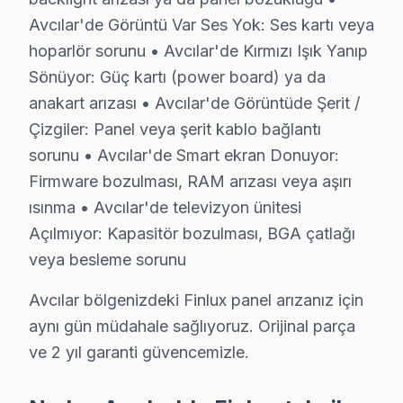
Avcılar'de Görüntü Var Ses Yok: Ses kartı veya
Finlux Servisi Garanti ve Sonrası Destek
hoparlör sorunu • Avcılar'de Kırmızı Işık Yanıp
Avcılar Finlux TV Servis Garanti Belgesi - 1 Yıl Parça Güvencesi
Sönüyor: Güç kartı (power board) ya da
Avcılar'de Finlux televizyon ünitesi tamirinde garanti p
anakart arızası • Avcılar'de Görüntüde Şerit /
Avcılar servisinde işçilik garantisi: Finlux tamiri 6 a
Çizgiler: Panel veya şerit kablo bağlantı
Finlux parça garantisi: Avcılar'de değiştirdiğimiz Finlux
sorunu • Avcılar'de Smart ekran Donuyor:
Garanti belgesi: Her Avcılar söz konusu model tamiri sonr
Firmware bozulması, RAM arızası veya aşırı
Avcılar servis sonrası erişim: "bu TV TV'min sesi değiş
ısınma • Avcılar'de televizyon ünitesi
Açılmıyor: Kapasitör bozulması, BGA çatlağı
Avcılar Finlux Mevsimsel Servis Verisi
veya besleme sorunu
Avcılar'de Finlux akıllı TV servis talebinin mevsimsel 
Avcılar bölgenizdeki Finlux panel arızanız için
Metrobüs ve E-5 Karayolu güzergahındaki trafik yoğunlu
aynı gün müdahale sağlıyoruz. Orijinal parça
Finlux parça tedariki açısından da Avcılar'ye özgü bir 
ve 2 yıl garanti güvencemizle.
Avcılar Finlux TV Servisi – Sık Sorulan Sorular