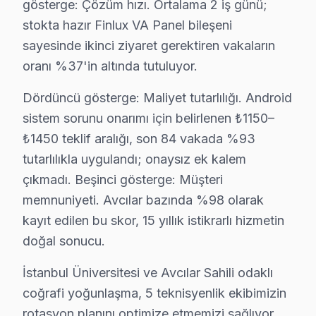
gösterge: Çözüm hızı. Ortalama 2 iş günü;
Gümüşpala'da Finlux TV Servisi
stokta hazır Finlux VA Panel bileşeni
sayesinde ikinci ziyaret gerektiren vakaların
Gümüşpala mahallesi, daha modern yapıların bulunduğu bi
oranı %37'in altında tutuluyor.
Mustafa Kemal Paşa'da Finlux TV Servisi
Dördüncü gösterge: Maliyet tutarlılığı. Android
Mustafa Kemal Paşa mahallesinde, Finlux televizyonunuz k
sistem sorunu onarımı için belirlenen ₺1150–
₺1450 teklif aralığı, son 84 vakada %93
Tahtakale'de Finlux TV Servisi
tutarlılıkla uygulandı; onaysız ek kalem
Tahtakale mahallesi, genellikle orta yaşlı binalara sahip
çıkmadı. Beşinci gösterge: Müşteri
Üniversite'de Finlux TV Servisi
memnuniyeti. Avcılar bazında %98 olarak
kayıt edilen bu skor, 15 yıllık istikrarlı hizmetin
Üniversite mahallesi, dinamik bir yapıya sahipken, Finlu
doğal sonucu.
Yeşilkent'te Finlux TV Servisi
İstanbul Üniversitesi ve Avcılar Sahili odaklı
Yeşilkent mahallesi, genellikle yeni yapılarla doludur. 
coğrafi yoğunlaşma, 5 teknisyenlik ekibimizin
rotasyon planını optimize etmemizi sağlıyor.