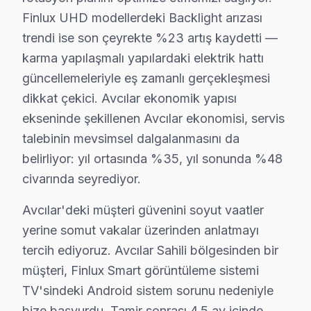
Finlux Tamir Maliyeti: Gerçek Rakamlar
Finlux UHD modellerdeki Backlight arızası
Finlux TV tamir fiyatları Avcılar bölgesinde belirli para
trendi ise son çeyrekte %23 artış kaydetti —
Panel/ekran değişimi
: 32 inç için ortalama 1.80
karma yapılaşmalı yapılardaki elektrik hattı
Anakart tamiri
: Model serisine göre bu maliyetle
güncellemeleriyle eş zamanlı gerçekleşmesi
Güç kartı, LED backlight ve T-Con kart tamiri
:
dikkat çekici. Avcılar ekonomik yapısı
Yazılım/firmware işlemleri
: Yazılım güncellemel
ekseninde şekillenen Avcılar ekonomisi, servis
talebinin mevsimsel dalgalanmasını da
Yerinde bakım ile atölye tamir fiyatları
: Yerind
belirliyor: yıl ortasında %35, yıl sonunda %48
Fiyatları etkileyen diğer faktörler arasında, cihazın g
civarında seyrediyor.
Avcılar Finlux Servis Performansı: Fabrika Ser
Avcılar'deki müşteri güvenini soyut vaatler
Fabrika Servis, Avcılar bölgesinde sunduğu avantajlarla
yerine somut vakalar üzerinden anlatmayı
Garanti kapsamı istatistiklerimiz, yapılan tamirlerin %
tercih ediyoruz. Avcılar Sahili bölgesinden bir
müşteri, Finlux Smart görüntüleme sistemi
Aynı gün servis imkanı, hızlı müdahale gerektiren duru
TV'sindeki Android sistem sorunu nedeniyle
bize başvurdu. Tamir sonrası 4,5 ay içinde