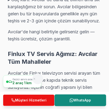
karşılaştığımız bir sorun. Avcılar bölgesinden
Avcılar bölgesinin konut yoğunluğu, servis talebine hızlı yanı
gelen bu tür başvurularda genellikle aynı gün
Şunu da belirtelim: Panel onarımında Avcılar'deki modele ai
teşhis ve 2-3 gün içinde çözüm sunabiliyoruz.
Avcılar servisimizde tamir sürecinde yaşanabilecek gecikmel
Avcılar'de yılda bir yapılan önleyici bakım büyük arızaları 
Avcılar'de hangi belirtiyle gelirseniz gelin —
teşhis ücretsiz, çözüm garantili.
Finlux TV Servis Ağımız: Avcılar
Avcılar Bölgesi Finlux TV Onarım Fiyat Listesi
Tüm Mahalleler
Şeffaf hizmet politikamız Avcılar müşterilerimize tam güven verir
Avcılar'de Finlux televizyon servisi arayan tüm
Arıza Türü
Fiyat Aralığı
Süre
mahalle sakinlerine kapıda teknik servis
Gezici servis aracımız
2
araç
1 km
Ses ve Port Onarımı
₺200 – ₺600
1–2 saat
sunuyoruz. İlçenin coğrafi yapısını iyi bilen
teknisyenlerimiz, Avcılar'nin her noktasına en
LED Backlight Tamiri
₺300 – ₺900
1–2 saat
Müşteri Hizmetleri
WhatsApp
kısa sürede ulaşır.
Güç Kartı Değişimi
₺400 – ₺1.200
Aynı gün