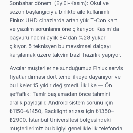
Sonbahar dönemi (Eylül-Kasım): Okul ve
Avcılar bölgesinde Finlux panel'lerden gelen en sık 5 t
sezon başlangıcıyla birlikte aile kullanımlı
1.
Ekran Sorunu
Finlux UHD cihazlarda artan yük T-Con kart
Teknik adı: Panel Arızası
ve yazılım sorunlarını öne çıkarıyor. Kasım'da
Fiziksel belirtisi: Ekranın yarısının kararması vey
başvuru hacmi aylık 84'dan %28 yukarı
Neden: Bu modelde kullanılan panel malzemesini
çıkıyor. 5 teknisyen bu mevsimsel dalgayı
2025 Türkiye fiyatı: ₺1,500 - ₺2,500
karşılamak üzere takvim bazlı hazırlık yapıyor.
En çok etkilenen model serisi: Finlux 43FLX70
Avcılar müşterilerine sunduğumuz Finlux servis
2.
Ses Problemi
fiyatlandırması dört temel ilkeye dayanıyor ve
Teknik adı: Ses Kartı Arızası
bu ilkeler 15 yıldır değişmedi. İlk ilke — Ön
Fiziksel belirtisi: Sesin kesilmesi veya bozuk çık
şeffaflık: Tamir başlamadan önce tahmini
Neden: Ana kart üzerindeki entegre devrelerin z
aralık paylaşılır. Android sistem sorunu için
2025 Türkiye fiyatı: ₺800 - ₺1,200
₺1150–₺1450, Backlight arızası için ₺1350–
En çok etkilenen model serisi: Finlux 32FLX50
₺2900. İstanbul Üniversitesi bölgesindeki
3.
Yazılım Hatası
müşterilerimiz bu bilgiyi genellikle ilk telefonda
Teknik adı: Firmware Sorunu