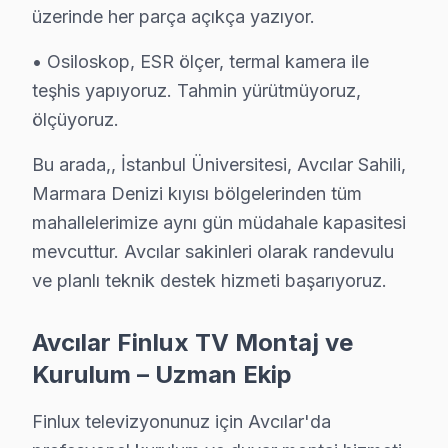
üzerinde her parça açıkça yazıyor.
S: Avcılar'de Finlux TV'lerde en sık karşılaşılan HDR 
C: Avcılar servisimizde söz konusu model HDR mod geçiş 
• Osiloskop, ESR ölçer, termal kamera ile
S: Avcılar'de Finlux 4K modeli modelinde hangi arızal
teşhis yapıyoruz. Tahmin yürütmüyoruz,
C: Avcılar'de söz konusu model 4K modeli modelinde HD
ölçüyoruz.
S: Avcılar'de Finlux panel Smart arayüzü çalışmıyor,
Bu arada,, İstanbul Üniversitesi, Avcılar Sahili,
C: Avcılar servisimize başvurmadan önce şunları deneyi
Marmara Denizi kıyısı bölgelerinden tüm
mahallelerimize aynı gün müdahale kapasitesi
Avcılar'de Finlux Hizmete Nasıl Ulaşılır?
mevcuttur. Avcılar sakinleri olarak randevulu
Avcılar sakinleri için Finlux televizyon servisi her an u
ve planlı teknik destek hizmeti başarıyoruz.
Telefon: 0850 811 14 36
• Avcılar'de WhatsApp üzerinden de destek
Avcılar Finlux TV Montaj ve
• Avcılar genelinde aynı gün Finlux televizyon servisi
Kurulum – Uzman Ekip
• Avcılar'ye belirlenen saatte bu marka uzmanı gönde
Finlux televizyonunuz için Avcılar'da
Avcılar Yerinde Servis Detayları: Avcılar'de Finlux ekra