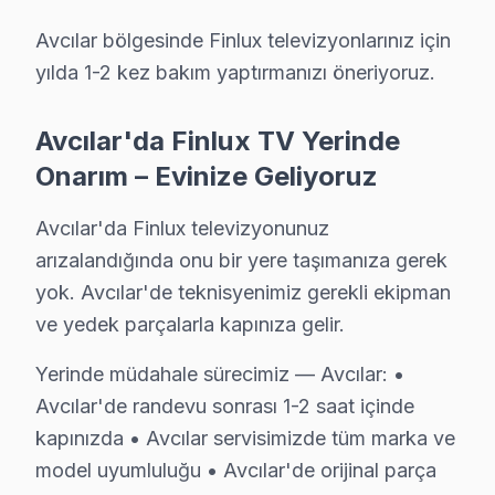
Avcılar bölgesinde Finlux televizyonlarınız için
Fabrika Servis Finlux Saha Deneyimi: Avcılar Ve
yılda 1-2 kez bakım yaptırmanızı öneriyoruz.
Saha gözlemlerimiz — Avcılar özelinde Finlux verileri:
Avcılar'deki Finlux başvuruları incelendiğinde en sık k
Avcılar'da Finlux TV Yerinde
Avcılar'de son değerlendirme döneminde tamamlanan 
Onarım – Evinize Geliyoruz
— %83 aynı gün teslim
Avcılar'da Finlux televizyonunuz
— %9 2-3 gün içinde teslim
arızalandığında onu bir yere taşımanıza gerek
— %8 parça tedarik bekleme (nadir model)
yok. Avcılar'de teknisyenimiz gerekli ekipman
Finlux konusundaki 12 yıllık deneyimimiz, her yeni mod
ve yedek parçalarla kapınıza gelir.
Avcılar'de müşteri memnuniyeti %94 — bu rakamı koruma
Yerinde müdahale sürecimiz — Avcılar: •
Avcılar Finlux Servisimizin Hizmet Verdiği Mah
Avcılar'de randevu sonrası 1-2 saat içinde
kapınızda • Avcılar servisimizde tüm marka ve
Avcılar'da Finlux servisine ihtiyaç duyduğunuzda, hang
model uyumluluğu • Avcılar'de orijinal parça