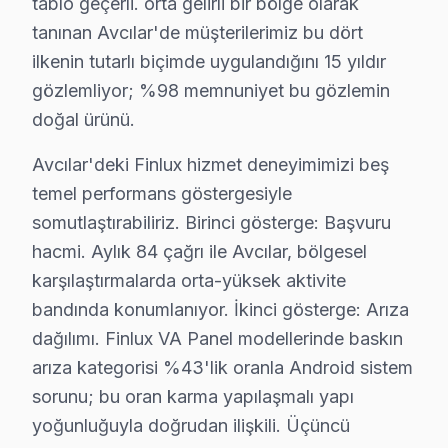
tablo geçerli. orta gelirli bir bölge olarak
En çok etkilenen model serisi: Finlux 49FLX700
tanınan Avcılar'de müşterilerimiz bu dört
Bu veriler, Avcılar bölgesindeki Finlux televizyon kulla
ilkenin tutarlı biçimde uygulandığını 15 yıldır
gözlemliyor; %98 memnuniyet bu gözlemin
Avcılar Mahallelerinde Finlux Servis İstatistikle
doğal ürünü.
Ambarlı'da Finlux TV Servisi
Avcılar'deki Finlux hizmet deneyimimizi beş
Ambarlı mahallesi, genellikle eski binaların yoğun oldu
temel performans göstergesiyle
somutlaştırabiliriz. Birinci gösterge: Başvuru
Cihangir'de Finlux TV Servisi
hacmi. Aylık 84 çağrı ile Avcılar, bölgesel
Cihangir mahallesi, çeşitli bina yaşları ile dikkat çeki
karşılaştırmalarda orta-yüksek aktivite
bandında konumlanıyor. İkinci gösterge: Arıza
Denizköşkler'de Finlux TV Servisi
dağılımı. Finlux VA Panel modellerinde baskın
Denizköşkler mahallesi, altyapısının genellikle sağlam 
arıza kategorisi %43'lik oranla Android sistem
sorunu; bu oran karma yapılaşmalı yapı
Firuzköy'de Finlux TV Servisi
yoğunluğuyla doğrudan ilişkili. Üçüncü
Firuzköy'deki Finlux ekran sahipleri, sıklıkla ses bozul