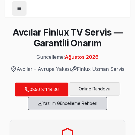
Anasayfa
Avcılar Finlux TV Servis —
/
Avcılar
Garantili Onarım
/
Finlux
Güncelleme:
Ağustos 2026
Son Güncelleme:
Ağustos 2026
Avcılar
-
Avrupa Yakası
Finlux
Uzman Servis
Online Randevu
0850 811 14 36
Avcılar'da Mahalle Mahalle Finlux TV Servi
Yazılım Güncelleme Rehberi
Ambarlı Finlux Servis
Finlux TV Ambarlı adresinde firmware güncellemesi sonrası
Finlux Servis Merkezi →