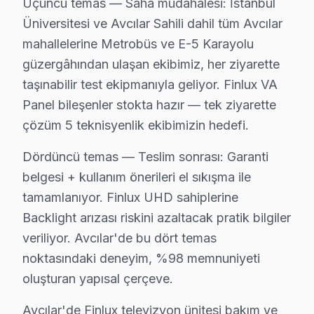
Üçüncü temas — Saha müdahalesi: İstanbul
Yerinde müdahale sürecimiz — Avcılar:
Üniversitesi ve Avcılar Sahili dahil tüm Avcılar
• Avcılar'de randevu sonrası 1-2 saat içinde kapınızda
mahallelerine Metrobüs ve E-5 Karayolu
güzergâhından ulaşan ekibimiz, her ziyarette
• Avcılar servisimizde tüm marka ve model uyumluluğ
taşınabilir test ekipmanıyla geliyor. Finlux VA
• Avcılar'de orijinal parça stok garantisi
Panel bileşenler stokta hazır — tek ziyarette
• Avcılar servisimizde servis sonrası test ve kalibrasy
çözüm 5 teknisyenlik ekibimizin hedefi.
• Avcılar'de fatura ve resmi garanti belgesi
Finlux LED TV ürünleriniz için Avcılar'de güvenilir ve 
Dördüncü temas — Teslim sonrası: Garanti
belgesi + kullanım önerileri el sıkışma ile
Finlux TV'lerde Sık Görülen Arızalar
tamamlanıyor. Finlux UHD sahiplerine
Backlight arızası riskini azaltacak pratik bilgiler
Avcılar'de Finlux Smart televizyon paneli teknolojisini
veriliyor. Avcılar'de bu dört temas
▸ Android sistem sorunu: Avcılar'de Finlux'ın VA Panel
noktasındaki deneyim, %98 memnuniyeti
▸ Backlight arızası: Avcılar servisimizde UHD altyapı
oluşturan yapısal çerçeve.
▸ T-Con kart: BGA yeniden lehimleme veya bileşen deği
▸ Güç kartı: Avcılar'de daha az bilinen ama sık karşıl
Avcılar'de Finlux televizyon ünitesi bakım ve