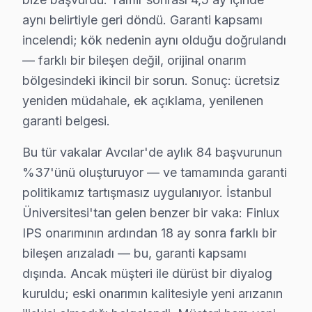
Avcılar Finlux servis - TV Tamiri
aynı belirtiyle geri döndü. Garanti kapsamı
Avcılar'da Finlux televizyon tamiri: İstanbul Üniversi
incelendi; kök nedenin aynı olduğu doğrulandı
— farklı bir bileşen değil, orijinal onarım
Avcılar × Finlux: Yerel İçerik ve Deneyim
bölgesindeki ikincil bir sorun. Sonuç: ücretsiz
Avcılar'de Finlux panel arıza örüntülerinin mevsimsel 
yeniden müdahale, ek açıklama, yenilenen
İlkbahar dönemi (Mart-Mayıs): Görece sakin. Finlux Sma
garanti belgesi.
Yaz dönemi (Haziran-Ağustos): Sıcak havada kötüleşen
Bu tür vakalar Avcılar'de aylık 84 başvurunun
Sonbahar dönemi (Eylül-Kasım): Okul ve sezon başlangı
%37'ünü oluşturuyor — ve tamamında garanti
Avcılar müşterilerine sunduğumuz Finlux servis fiyatlan
politikamız tartışmasız uygulanıyor. İstanbul
İkinci ilke — Onaysız başlamama: Kesin teklif, müşteri 
Üniversitesi'tan gelen benzer bir vaka: Finlux
Dördüncü ilke — Garanti dahil fiyat: İşçilik garantisi (
IPS onarımının ardından 18 ay sonra farklı bir
Avcılar'deki Finlux hizmet deneyimimizi beş temel perf
bileşen arızaladı — bu, garanti kapsamı
Dördüncü gösterge: Maliyet tutarlılığı. Android sistem 
dışında. Ancak müşteri ile dürüst bir diyalog
İstanbul Üniversitesi ve Avcılar Sahili odaklı coğrafi 
kuruldu; eski onarımın kalitesiyle yeni arızanın