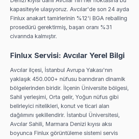
Denizi kıyısı dahil Avcılar'nin her noktasına bu
Avcılar Finlux TV Teknik Destek Kapsamımız
kapasiteyle ulaşıyoruz. Avcılar'de son 24 ayda
Finlux anakart tamirlerinin %12'i BGA reballing
Avcılar'de Finlux LED TV sahiplerine sunduğumuz tekn
prosedürü gerektirmiş, başarı oranı %31
VA Panel/IPS Panel ve Ekran Onarımı: Renk bozulması, 
civarında kalmıştır.
Kart Düzeyinde Tamir: Ana kart, güç kartı ve T-Con ka
Smart görüntüleme sistemi Platform Sorunları: Smart 
Finlux Servisi: Avcılar Yerel Bilgi
Port ve Bağlantı Tamiri: HDMI, USB ve optik ses çıkış
» Avcılar genelinde mobil servis ekibimizle yerinde hiz
Avcılar ilçesi, İstanbul Avrupa Yakası'nın
yaklaşık 450.000+ nüfusu barındıran dinamik
Avcılar'de Finlux Orijinal Parça – 2 Yıl Değişi
bölgelerinden biridir. İlçenin Üniversite bölgesi,
Sahil yerleşimi, Orta gelir, Yoğun nüfus gibi
Finlux Televizyon Kullanım Kılavuzu – Avcılar 
belirleyici nitelikleri, konut ve ticari alan
Televizyonunuzun ömrünü kısaltan alışkanlıklardan kaçın
dağılımını şekillendirir. İstanbul Üniversitesi,
Avcılar Sahili, Marmara Denizi kıyısı aksı
Teknisyen önerileri:
boyunca Finlux görüntüleme sistemi servis
• Avcılar'de UPS veya gerilim regülatörü ile ani voltaj