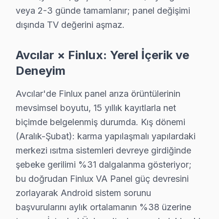
veya 2-3 günde tamamlanır; panel değişimi
dışında TV değerini aşmaz.
· Avcılar Hi-Level
· Avcılar iFFALCON
Avcılar × Finlux: Yerel İçerik ve
· Avcılar Samsung
· Avcılar LG
Deneyim
· Avcılar Panasonic
· Avcılar Toshiba
Avcılar'de Finlux panel arıza örüntülerinin
mevsimsel boyutu, 15 yıllık kayıtlarla net
biçimde belgelenmiş durumda. Kış dönemi
(Aralık-Şubat): karma yapılaşmalı yapılardaki
Finlux TV Arızası: Avcılar'de Ne Yapmalısını
merkezi ısıtma sistemleri devreye girdiğinde
Avcılar'de Finlux TV arızasında yapmanız gereken te
şebeke gerilimi %31 dalgalanma gösteriyor;
bu doğrudan Finlux VA Panel güç devresini
zorlayarak Android sistem sorunu
başvurularını aylık ortalamanın %38 üzerine
Finlux TV Servisinde Güven