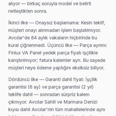
alıyor — birkaç soruyla model ve belirti
Fiziksel belirtisi: Cihazın açılmaması veya sürek
netleştikten sonra.
Neden: Yazılım güncellemelerinin gerçekleştirilm
2025 Türkiye fiyatı: ₺600 - ₺1,000
İkinci ilke — Onaysız başlamama: Kesin teklif,
En çok etkilenen model serisi: Finlux 55FLX700
müşteri onayı alınmadan işlem başlatılmıyor.
4.
Güç Kaynağı Arızası
Avcılar'de 84 aylık vakaların hiçbirinde bu
kural çiğnenmedi. Üçüncü ilke — Parça ayrımı:
Teknik adı: Güç Kartı Sorunu
Fiziksel belirtisi: TV'nin açılmaması veya anide
Finlux VA Panel yedek parça fiyatı işçilikle
Neden: Kullanılan güç kartı bileşenlerinin kalitesiz
karıştırılmıyor; fatura kalemler ayrı. Bu sayede
2025 Türkiye fiyatı: ₺700 - ₺1,500
müşteri neye ödeme yaptığını eksiksiz biliyor.
En çok etkilenen model serisi: Finlux 40FLX500
Dördüncü ilke — Garanti dahil fiyat: İşçilik
5.
Backlight Problemleri
garantisi (6 ay) ve parça garantisi (2 yıl)
Teknik adı: Backlight Arızası
teklife dahil — sonradan sürpriz kalem
Fiziksel belirtisi: Ekranın karanlık görünmesi v
çıkmıyor. Avcılar Sahili ve Marmara Denizi
Neden: Kullanılan LED teknolojisinin zayıflığı ve
kıyısı dahil Avcılar'nin tüm mahallelerinde aynı
2025 Türkiye fiyatı: ₺1,000 - ₺1,800