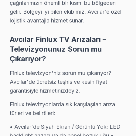
çağrılarımızın önemli bir kısmı bu bölgeden
• Avcılar'de arka havalandırma boşluğunu mobilya v
gelir. Bölgeyi iyi bilen ekibimiz, Avcılar'e özel
• Yüksek nem ortamlarında Avcılar'de panel'yi örtülü
lojistik avantajla hizmet sunar.
• Avcılar'de HDMI kablolarını çekip takmadan önce akı
• Avcılar'de Smart LED TV uygulamalarını düzenli gün
Avcılar Finlux TV Arızaları –
• Avcılar'de ekran temizliği için yalnızca kuru ya da ha
Televizyonunuz Sorun mu
Avcılar'da düzenli bakım ve doğru kullanım ile Finlux
Çıkarıyor?
Fiyat Politikamız: Sürpriz Yok, Güven Var
Finlux televizyon'niz sorun mu çıkarıyor?
Avcılar'de fiyat konusunda şeffaflık ilkemizdir. Avcılar
Avcılar'de ücretsiz teşhis ve kesin fiyat
Avcılar'de arıza tespiti: Ücretsiz. Herhangi bir ön ücre
garantisiyle hizmetinizdeyiz.
Avcılar'de onaysız işlem yok: Fiyat teklifi sunuldukta
Finlux televizyonlarda sık karşılaşılan arıza
Avcılar garantili fiyat: Avcılar servisimizde teklif edilen 
türleri ve belirtileri:
Avcılar'de ödeme seçenekleri: Nakit, kredi kartı, hava
• Avcılar'de Siyah Ekran / Görüntü Yok: LED
» Avcılar'de Finlux televizyon tamir fiyatı öğrenmek iç
backlight arızası ya da panel bozukluğu •