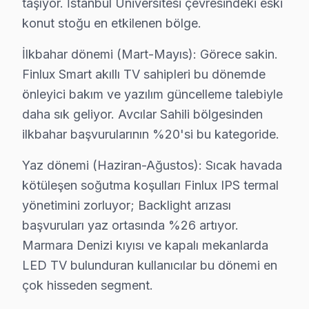
taşıyor. İstanbul Üniversitesi çevresindeki eski
konut stoğu en etkilenen bölge.
✓ 15+ Yıl Deneyim
✓ Yazılı Garanti Belgesi
İlkbahar dönemi (Mart-Mayıs): Görece sakin.
✓ Orijinal Yedek Parça
Finlux Smart akıllı TV sahipleri bu dönemde
✓ Ücretsiz Arıza Tespiti
önleyici bakım ve yazılım güncelleme talebiyle
daha sık geliyor. Avcılar Sahili bölgesinden
Avcılar, İstanbul'un köklü ilçelerinden biri olup bölgemizdeki İ
ilkbahar başvurularının %20'si bu kategoride.
Finlux En Sık Arızalar: Sayısal Analiz
Yaz dönemi (Haziran-Ağustos): Sıcak havada
kötüleşen soğutma koşulları Finlux IPS termal
Finlux markasına ait televizyonların arıza dağılımına il
yönetimini zorluyor; Backlight arızası
Avcılar’ın coğrafi konumu, ulaşım ağı ve mahalle karakt
başvuruları yaz ortasında %26 artıyor.
Örneğin, Finlux 43FLX7000 modelinin panel sorunu, Cih
Marmara Denizi kıyısı ve kapalı mekanlarda
Sonuç olarak, Finlux TV'lerin Avcılar bölgesindeki arız
LED TV bulunduran kullanıcılar bu dönemi en
çok hisseden segment.
Avcılar'de Finlux TV Arıza Verileri 2025