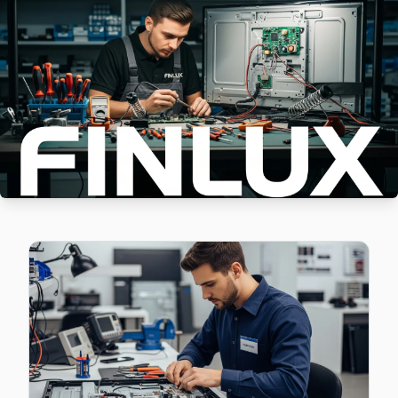
Finlux TV Mustafa Kemal Paşa'de internet bağlantısı sorun
Mustafa Kemal Paşa Finlux Açılmıyor Arıza →
Tahtakale Finlux Servis
Tahtakale semtindeki Finlux TV sorunları için kapıya kadar s
Avcılar TV Servis Merkezi →
Üniversite Finlux Servis
Üniversite bölgesindeki Finlux kullanıcıları için haftanın 7 g
Avcılar Finlux Servis →
Yeşilkent Finlux Servis
Avcılar'da Yeşilkent mahallesi için Finlux TV tamir rande
Yeşilkent Finlux Açılmıyor Arıza →
Avcılar Finlux TV Servis Hizmet Bölgesi