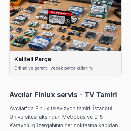
Finlux Uzman Teknisyen Ekibi — Avcılar
Cenk D. — Finlux Servis Uzmanı
12 yıllık Finlux TV tamir deneyimi. Avcılar ve çevre ilçelere 
· Finlux fabrika servis sertifikası
· Orijinal ve OEM yedek parça tedarikçisi
· 2010'dan günümüze tüm Finlux modelleri
Kaliteli Parça
Avcılar Servis İstatistikleri
Orijinal ve garantili yedek parça kullanımı
· Avcılar'de
570+
Finlux TV tamiri
· Müşteri memnuniyeti
%98
· Ortalama tamir süresi:
2–3 iş günü
· Tüm işlemler
2 yıl garantili
Avcılar Finlux servis - TV Tamiri
Avcılar'da Finlux televizyon tamiri: İstanbul
Üniversitesi aksından Metrobüs ve E-5
Bu sayfayla ilgili hizmet sayfaları:
↑ Finlux Servis Ana Sayfası
Karayolu güzergahının her noktasına kapıdan