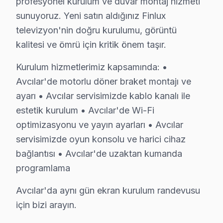
profesyonel kurulum ve duvar montaj hizmeti
İstanbul Üniversitesi, Avcılar Sahili, Marmara Denizi kı
sunuyoruz. Yeni satın aldığınız Finlux
TV'nizi bize bırakın, halledelim. 0850 811 14 36
televizyon'nin doğru kurulumu, görüntü
kalitesi ve ömrü için kritik önem taşır.
Avcılar Finlux Televizyon Servisi İçin Güvenili
Kurulum hizmetlerimiz kapsamında: •
Avcılar'de Finlux marka televizyonunuz arızalandığınd
Avcılar'de motorlu döner braket montajı ve
Avcılar Sektör Deneyimi: Avcılar ve çevre bölgelerde u
ayarı • Avcılar servisimizde kablo kanalı ile
Avcılar'de Profesyonel Garanti: Avcılar servisimizde he
estetik kurulum • Avcılar'de Wi-Fi
bu TV Marka Eğitimi: Finlux yetkili hizmet standartları
optimizasyonu ve yayın ayarları • Avcılar
Avcılar Referansları: Avcılar sakinlerinin tercih etti
servisimizde oyun konsolu ve harici cihaz
TV'nizi bize bırakın, halledelim. 0850 811 14 36
bağlantısı • Avcılar'de uzaktan kumanda
programlama
Uzman Finlux Teknisyen Ekibimiz
Avcılar'da aynı gün ekran kurulum randevusu
Avcılar Finlux Hizmet'in başarısı, Avcılar ekibimizin pr
için bizi arayın.
• Avcılar'de Finlux Yetkili Hizmet Sertifikasyonu