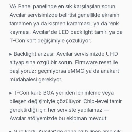
Bizi arayın: 0850 811 14 36
VA Panel panelinde en sık karşılaşılan sorun.
Avcılar servisimizde belirtisi genellikle ekranın
tamamen ya da kısmen kararması, ya da renk
kayması. Avcılar'de LED backlight tamiri ya da
Avcılar Finlux TV Servisi – Bölgesel Notlar
T-Con kart değişimiyle çözülüyor.
Avcılar'de Finlux televizyon onarımında orijinal yedek parça v
bu yüzden, Avcılar mahallesinde televizyon arızası bildiriml
▸ Backlight arızası: Avcılar servisimizde UHD
Avcılar'de teknisyenin yerinde çözemediği durumlar atölyeye 
altyapısına özgü bir sorun. Firmware reset ile
HDMI, USB ve ses bağlantı portu sorunları Avcılar'da kullanı
başlıyoruz; geçmiyorsa eMMC ya da anakart
Avcılar'de Finlux tamir hizmetine ihtiyaç duyduğunuzda Avcıl
müdahalesi gerekiyor.
Açıkçası, Avcılar bölgesinde düzenli bakım yaptırmayan TV'l
▸ T-Con kart: BGA yeniden lehimleme veya
Servis ekibimiz Avcılar mahallesiyle yıllardır süregelen bi
bileşen değişimiyle çözülüyor. Chip-level tamir
BGA reballing ve SMD komponent değişimi gibi ileri teknik işl
gerektirdiği için her serviste yapılamaz —
Bir not: Avcılar servisimizde kullanılan tüm yedek parçalar 
Avcılar atölyemizde bu ekipman mevcut.
Avcılar sakinleri Finlux arızasıyla karşılaştığında ilk tercihler
Avcılar'de TV onarımını erken dönemde yaptırmak hem maliyet
▸ Güç kartı: Avcılar'de daha az bilinen ama sık