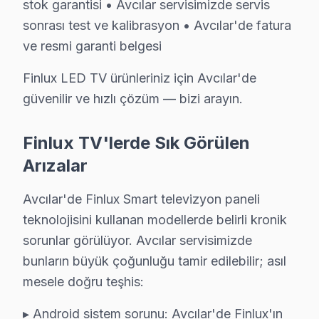
stok garantisi • Avcılar servisimizde servis
sonrası test ve kalibrasyon • Avcılar'de fatura
Sık Sorulan Sorular
ve resmi garanti belgesi
Avcılar bölgesinde Finlux TV tamiri kaça mal olur?
Finlux LED TV ürünleriniz için Avcılar'de
Arıza türüne göre: Panel tamiri ₺800–₺4.000, güç kartı de
güvenilir ve hızlı çözüm — bizi arayın.
Finlux TV uzaktan kumanda çalışmıyor, ne yapmal
Önce kumanda pillerini kontrol edin. Sorun devam ediyors
Finlux TV'lerde Sık Görülen
Arızalar
Kaç saatte gelir?
Avcılar bölgesine
aynı gün
, ortalama 1–2 saat içinde ulaşıy
Avcılar'de Finlux Smart televizyon paneli
teknolojisini kullanan modellerde belirli kronik
sorunlar görülüyor. Avcılar servisimizde
Avcılar Finlux Servisi — Özet
bunların büyük çoğunluğu tamir edilebilir; asıl
Avcılar'de Finlux görüntüleme sistemi arızası yaşadığ
mesele doğru teşhis:
Orijinal parça, şeffaf fiyat, yazılı garanti — üçünü bir
▸ Android sistem sorunu: Avcılar'de Finlux'ın