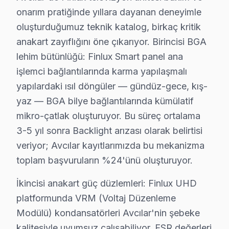
onarım pratiğinde yıllara dayanan deneyimle
Avcılar'de hangi belirtiyle gelirseniz gelin — teşhis ücr
oluşturduğumuz teknik katalog, birkaç kritik
Finlux TV Servis Ağımız: Avcılar Tüm Mahallel
anakart zayıflığını öne çıkarıyor. Birincisi BGA
lehim bütünlüğü: Finlux Smart panel ana
Avcılar'de Finlux televizyon servisi arayan tüm mahalle
işlemci bağlantılarında karma yapılaşmalı
Tahtakale, Üniversite, Yeşilkent mahallelerinde Avcıla
yapılardaki ısıl döngüler — gündüz-gece, kış-
Ambarlı, Cihangir, Denizköşkler bölgelerinde Avcılar 
yaz — BGA bilye bağlantılarında kümülatif
Firuzköy, Gümüşpala, Mustafa Kemal Paşa çevresinde d
mikro-çatlak oluşturuyor. Bu süreç ortalama
3-5 yıl sonra Backlight arızası olarak belirtisi
Finlux TV Teknik Rehberi: Panel, Teşhis ve Ona
veriyor; Avcılar kayıtlarımızda bu mekanizma
Finlux televizyonlarınızın teknik müdahale ve bakımın
toplam başvuruların %24'ünü oluşturuyor.
Finlux TV Teknik Profil ve Servis Rehberi
İkincisi anakart güç düzlemleri: Finlux UHD
platformunda VRM (Voltaj Düzenleme
Finlux TV Teknik Servis Rehberi
Modülü) kondansatörleri Avcılar'nin şebeke
Finlux TV'lerde En Sık Karşılaşılan Arızalar
kalitesiyle uyumsuz çalışabiliyor. ESR değerleri