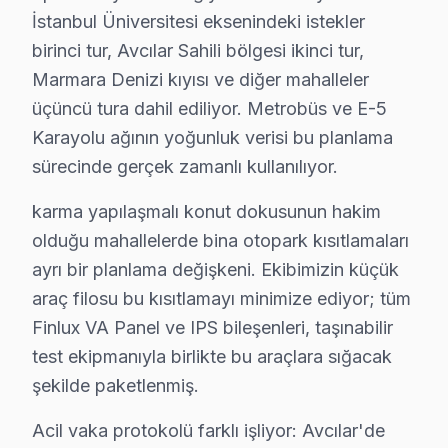
İstanbul Üniversitesi eksenindeki istekler
Avcılar ilçesi, İstanbul Avrupa Yakası'nın yaklaşık 450.0
birinci tur, Avcılar Sahili bölgesi ikinci tur,
Marmara Denizi kıyısı ve diğer mahalleler
Avcılar Finlux TV Arızaları – Televizyonunuz 
üçüncü tura dahil ediliyor. Metrobüs ve E-5
Finlux televizyon'niz sorun mu çıkarıyor? Avcılar'de ücr
Karayolu ağının yoğunluk verisi bu planlama
Finlux televizyonlarda sık karşılaşılan arıza türleri ve bel
sürecinde gerçek zamanlı kullanılıyor.
• Avcılar'de Siyah Ekran / Görüntü Yok: LED backligh
karma yapılaşmalı konut dokusunun hakim
• Avcılar'de Görüntü Var Ses Yok: Ses kartı veya hop
olduğu mahallelerde bina otopark kısıtlamaları
• Avcılar'de Kırmızı Işık Yanıp Sönüyor: Güç kartı (p
ayrı bir planlama değişkeni. Ekibimizin küçük
• Avcılar'de Görüntüde Şerit / Çizgiler: Panel veya şer
araç filosu bu kısıtlamayı minimize ediyor; tüm
• Avcılar'de Smart ekran Donuyor: Firmware bozulmas
Finlux VA Panel ve IPS bileşenleri, taşınabilir
• Avcılar'de televizyon ünitesi Açılmıyor: Kapasitör 
test ekipmanıyla birlikte bu araçlara sığacak
Avcılar bölgenizdeki Finlux panel arızanız için aynı gü
şekilde paketlenmiş.
Neden Avcılar'de Finlux teknik desteği Tercih 
Acil vaka protokolü farklı işliyor: Avcılar'de