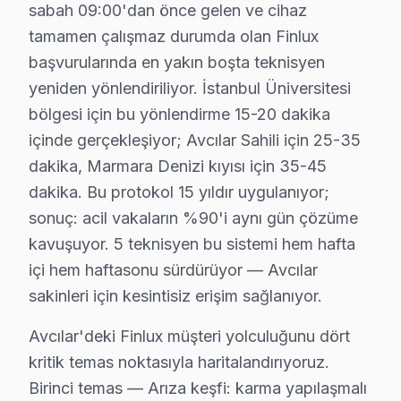
sabah 09:00'dan önce gelen ve cihaz
Avcılar Finlux TV Ekran Anakart Profesyonel Servis ve Tamir
tamamen çalışmaz durumda olan Finlux
Avcılar'da Finlux LED TV'niz bozulduğunda aklınıza birk
başvurularında en yakın boşta teknisyen
• Avcılar'de 25+ sertifikalı teknisyen Finlux görüntüle
yeniden yönlendiriliyor. İstanbul Üniversitesi
• Avcılar'de sadece orijinal parça kullanıyoruz. söyle
bölgesi için bu yönlendirme 15-20 dakika
• Osiloskop, ESR ölçer, termal kamera ile teşhis yap
içinde gerçekleşiyor; Avcılar Sahili için 25-35
Bu arada,, İstanbul Üniversitesi, Avcılar Sahili, Marm
dakika, Marmara Denizi kıyısı için 35-45
dakika. Bu protokol 15 yıldır uygulanıyor;
Avcılar Finlux TV Montaj ve Kurulum – Uzman 
sonuç: acil vakaların %90'i aynı gün çözüme
Finlux televizyonunuz için Avcılar'da profesyonel kuru
kavuşuyor. 5 teknisyen bu sistemi hem hafta
Kurulum hizmetlerimiz kapsamında:
içi hem haftasonu sürdürüyor — Avcılar
sakinleri için kesintisiz erişim sağlanıyor.
• Avcılar'de motorlu döner braket montajı ve ayarı
• Avcılar servisimizde kablo kanalı ile estetik kurulum
Avcılar'deki Finlux müşteri yolculuğunu dört
• Avcılar'de Wi-Fi optimizasyonu ve yayın ayarları
kritik temas noktasıyla haritalandırıyoruz.
• Avcılar servisimizde oyun konsolu ve harici cihaz ba
Birinci temas — Arıza keşfi: karma yapılaşmalı