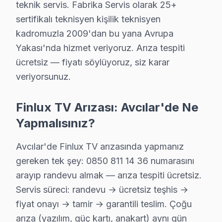
teknik servis. Fabrika Servis olarak 25+
↑ Avcılar TV Servis Merkezi
sertifikalı teknisyen kişilik teknisyen
kadromuzla 2009'dan bu yana Avrupa
Yakası'nda hizmet veriyoruz. Arıza tespiti
ücretsiz — fiyatı söylüyoruz, siz karar
Avcılar Yakın İlçelerde Finlux Servisi
veriyorsunuz.
· Arnavutköy Finlux
· Bağcılar Finlux
Finlux TV Arızası: Avcılar'de Ne
· Bahçelievler Finlux
· Bakırköy Finlux
Yapmalısınız?
· Başakşehir Finlux
· Bayrampaşa Finlux
Avcılar'de Finlux TV arızasında yapmanız
gereken tek şey: 0850 811 14 36 numarasını
· Beşiktaş Finlux
· Beylikdüzü Finlux
arayıp randevu almak — arıza tespiti ücretsiz.
Servis süreci: randevu → ücretsiz teşhis →
fiyat onayı → tamir → garantili teslim. Çoğu
Avcılar Diğer Marka Servisleri
arıza (yazılım, güç kartı, anakart) aynı gün
· Avcılar Sony
· Avcılar Philips