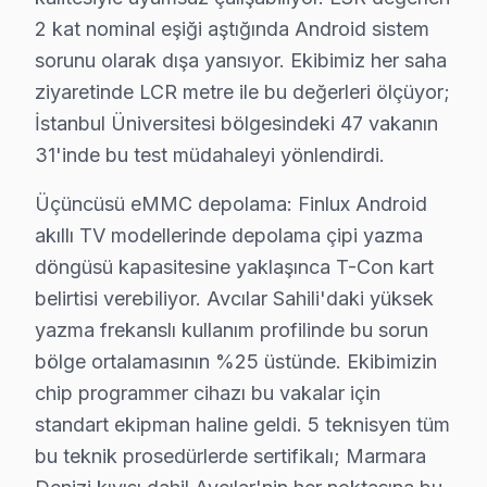
Finlux servisimizde en yaygın VIDAA uygulama çökmesi ar
2 kat nominal eşiği aştığında Android sistem
Finlux Servis Yaklaşımımız
sorunu olarak dışa yansıyor. Ekibimiz her saha
Kuzey Avrupa kalitesi ilkeleri doğrultusunda bu marka T
ziyaretinde LCR metre ile bu değerleri ölçüyor;
söz konusu model TV Onarım Süreci
İstanbul Üniversitesi bölgesindeki 47 vakanın
1. Müşteri bildirir, servis ekibi arıza semptomlarını di
31'inde bu test müdahaleyi yönlendirdi.
2. Termal kamera, osiloskop, ESR ölçer ile elektronik bil
Üçüncüsü eMMC depolama: Finlux Android
3. Arıza kaynağı tespit edilir: panel mi, anakart mı, güç
akıllı TV modellerinde depolama çipi yazma
4. Yazılı fiyat teklifi sunulur; onay olmadan işlem başla
döngüsü kapasitesine yaklaşınca T-Con kart
5. Orijinal veya OEM eşdeğer Finlux parça ile onarım 
belirtisi verebiliyor. Avcılar Sahili'daki yüksek
6. Tüm fonksiyonlar kapsamlı test edilir; garanti belgesi 
yazma frekanslı kullanım profilinde bu sorun
bu cihaz televizyon Bakım Tavsiyeleri
bölge ortalamasının %25 üstünde. Ekibimizin
Finlux ekran'ler için en yaygın kullanıcı hatası; güç 
chip programmer cihazı bu vakalar için
Finlux panel'niz arızalandığında verileri (uygulama pr
standart ekipman haline geldi. 5 teknisyen tüm
bu teknik prosedürlerde sertifikalı; Marmara
Finlux güvenilirliği standartlarında söz konusu model s