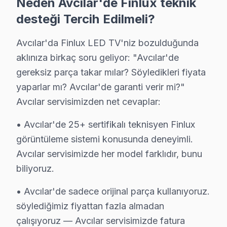
Neden Avcılar'de Finlux teknik
Avcılar'de Finlux görüntüleme sistemi düzeltme fiyatl
desteği Tercih Edilmeli?
C: Avcılar'de arıza türüne göre değişir: Avcılar servi
Avcılar'da Finlux LED TV'niz bozulduğunda
S: Fabrika Servis Finlux yetkili servisi midir?
aklınıza birkaç soru geliyor: "Avcılar'de
C: Avcılar'de resmi anlamda marka yetkili servisi değili
gereksiz parça takar mılar? Söyledikleri fiyata
S: Avcılar'de orijinal mi yoksa yan sanayi parça mı kull
yaparlar mı? Avcılar'de garanti verir mi?"
C: Avcılar servisimizde yalnızca orijinal ve OEM eşdeğer
Avcılar servisimizden net cevaplar:
S: Avcılar'de Finlux televizyon paneli tamiri ne kadar 
• Avcılar'de 25+ sertifikalı teknisyen Finlux
C: Avcılar'de yazılım ve güç sorunları genellikle aynı g
görüntüleme sistemi konusunda deneyimli.
S: Avcılar'de arıza tespiti ücretsiz mi?
Avcılar servisimizde her model farklıdır, bunu
C: Evet, Avcılar'de tamamen ücretsizdir. Teklif onayın
biliyoruz.
S: Avcılar'de kapıya servis geliyor mu?
C: Evet, Avcılar genelinde ücretsiz kapıdan alım-tesli
• Avcılar'de sadece orijinal parça kullanıyoruz.
S: Avcılar'de bu cihaz Smart TV yazılım sorunlarına b
söylediğimiz fiyattan fazla almadan
çalışıyoruz — Avcılar servisimizde fatura
C: Evet; Avcılar servisimizde Android TV, Tizen, Web