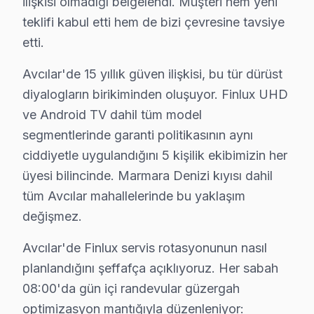
ilişkisi olmadığı belgelendi. Müşteri hem yeni
Avcılar'deki müşteri güvenini soyut vaatler yerine som
teklifi kabul etti hem de bizi çevresine tavsiye
Bu tür vakalar Avcılar'de aylık 84 başvurunun %37'ünü o
etti.
Avcılar'de 15 yıllık güven ilişkisi, bu tür dürüst diya
Avcılar'de Finlux servis rotasyonunun nasıl planlandığ
Avcılar'de 15 yıllık güven ilişkisi, bu tür dürüst
karma yapılaşmalı konut dokusunun hakim olduğu mahalle
diyalogların birikiminden oluşuyor. Finlux UHD
ve Android TV dahil tüm model
Acil vaka protokolü farklı işliyor: Avcılar'de sabah 0
segmentlerinde garanti politikasının aynı
Avcılar'deki Finlux müşteri yolculuğunu dört kritik te
ciddiyetle uygulandığını 5 kişilik ekibimizin her
İkinci temas — İlk iletişim: Telefon veya mesaj yoluyl
üyesi bilincinde. Marmara Denizi kıyısı dahil
Üçüncü temas — Saha müdahalesi: İstanbul Üniversitesi 
tüm Avcılar mahallelerinde bu yaklaşım
Dördüncü temas — Teslim sonrası: Garanti belgesi + kul
değişmez.
Avcılar'de söz konusu model televizyon ünitesi bakım v
Avcılar'de Finlux servis rotasyonunun nasıl
İkincisi anakart güç düzlemleri: Finlux UHD platformun
planlandığını şeffafça açıklıyoruz. Her sabah
Üçüncüsü eMMC depolama: bu marka Android akıllı TV mo
08:00'da gün içi randevular güzergah
Finlux Servisi: Avcılar Yerel Bilgi
optimizasyon mantığıyla düzenleniyor: