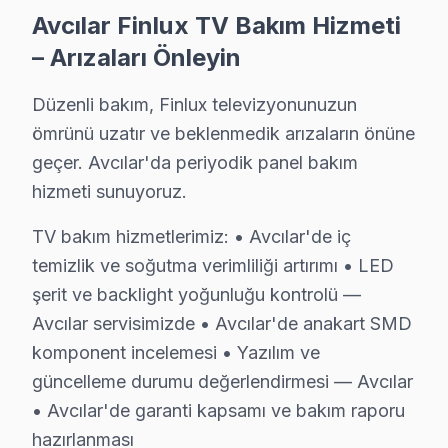
Avcılar teknisyenlerimiz Finlux tarafından resmi eğitim a
Avcılar Finlux TV Bakım Hizmeti
• Avcılar'de BGA ve SMD Lehimleme Uzmanlığı
– Arızaları Önleyin
Avcılar servisimizde mikro-elektronik konusunda uzma
• Yazılım ve Firmware Yükseltmesi
Düzenli bakım, Finlux televizyonunuzun
Tizen, WebOS, Android LED TV, VIDAA — tüm akıllı gö
ömrünü uzatır ve beklenmedik arızaların önüne
geçer. Avcılar'da periyodik panel bakım
• Avcılar'de Sürekli Eğitim Programları
hizmeti sunuyoruz.
Yazılım güncellemesinden chip-level tamire kadar her
» İşin kalitesinden ödün vermiyoruz. Avcılar'de her on
TV bakım hizmetlerimiz: • Avcılar'de iç
Avcılar'de televizyon servis ihtiyacınız için, güvenilir
temizlik ve soğutma verimliliği artırımı • LED
şerit ve backlight yoğunluğu kontrolü —
Avcılar Finlux servis Merkezi
Avcılar servisimizde • Avcılar'de anakart SMD
Avcılar Finlux uzman ekibimiz, Avcılar bölge genelinde 
komponent incelemesi • Yazılım ve
Avcılar'de Finlux servis talebiniz için bizi arayabilirs
güncelleme durumu değerlendirmesi — Avcılar
• Avcılar'de garanti kapsamı ve bakım raporu
Avcılar'de söz konusu model teknik destek hizmetimiz T
hazırlanması
Avcılar Finlux servis ekibi olarak, Avcılar'de Finlux tel