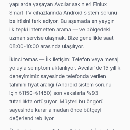
• Avcılar'de uzaktan kumanda programlama
yapılarda yaşayan Avcılar sakinleri Finlux
Avcılar'da aynı gün ekran kurulum randevusu için bizi
Smart TV cihazlarında Android sistem sorunu
belirtisini fark ediyor. Bu aşamada en yaygın
Avcılar Finlux TV Bakım Hizmeti – Arızaları Ön
ilk tepki internetten arama — ve bölgedeki
uzman servise ulaşmak. Bize genellikle saat
Düzenli bakım, Finlux televizyonunuzun ömrünü uzatır
08:00-10:00 arasında ulaşılıyor.
TV bakım hizmetlerimiz:
• Avcılar'de iç temizlik ve soğutma verimliliği artırımı
İkinci temas — İlk iletişim: Telefon veya mesaj
• LED şerit ve backlight yoğunluğu kontrolü — Avcılar
yoluyla semptom aktarılıyor. Avcılar'de 15 yıllık
• Avcılar'de anakart SMD komponent incelemesi
deneyimimiz sayesinde telefonda verilen
tahmini fiyat aralığı (Android sistem sorunu
• Yazılım ve güncelleme durumu değerlendirmesi — Av
için ₺1150–₺1450) son vakalarla %93
• Avcılar'de garanti kapsamı ve bakım raporu hazırla
tutarlılıkta örtüşüyor. Müşteri bu öngörü
Avcılar bölgesinde Finlux televizyonlarınız için yılda 
sayesinde karar almadan önce bütçeyi
değerlendirebiliyor.
Avcılar'da Finlux TV Yerinde Onarım – Evinize
Avcılar'da Finlux televizyonunuz arızalandığında onu b