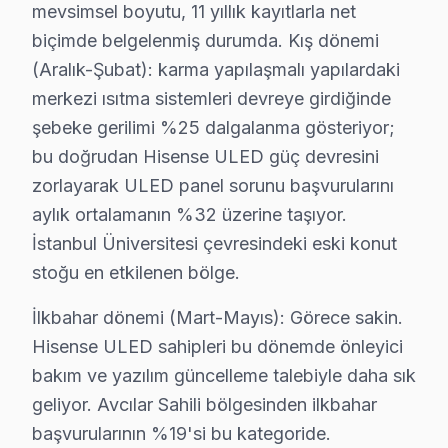
Avcılar Servisimizde Hisense İşlemci Mimarisi
mevsimsel boyutu, 11 yıllık kayıtlarla net
Avcılar'de hi-View Engine işlemcisi Hisense'in görüntü
biçimde belgelenmiş durumda. Kış dönemi
(Aralık-Şubat): karma yapılaşmalı yapılardaki
Avcılar'de Hisense Yazılım Ortamı
merkezi ısıtma sistemleri devreye girdiğinde
Avcılar'de VIDAA U6/U7 (2023-2024), Android ekran ba
şebeke gerilimi %25 dalgalanma gösteriyor;
Avcılar Servisinin Hisense Teşhis Protokolü
bu doğrudan Hisense ULED güç devresini
Avcılar'de Hisense panel servis menüsü: TV açıkken k
zorlayarak ULED panel sorunu başvurularını
Avcılar'de Hisense Model Ailesi: U8K Mini LED ULED
aylık ortalamanın %32 üzerine taşıyor.
2025 Avcılar Hisense Fiyat Tablosu:
İstanbul Üniversitesi çevresindeki eski konut
Panel → 2.200 – 7.000 TL
stoğu en etkilenen bölge.
Anakart → 600 – 1.800 TL
İlkbahar dönemi (Mart-Mayıs): Görece sakin.
Güç kartı → 350 – 950 TL
Hisense ULED sahipleri bu dönemde önleyici
LED/backlight → 250 – 700 TL
bakım ve yazılım güncelleme talebiyle daha sık
Avcılar'de Hisense Ses gecikmesi için ücretsiz teşhis r
geliyor. Avcılar Sahili bölgesinden ilkbahar
Avcılar Hisense performans özeti (son 725 gün): 1695 
başvurularının %19'si bu kategoride.