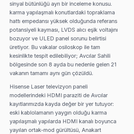
sinyal bütünlüğü ayrı bir inceleme konusu.
Sonbahar dönemi (Eylül-Kasım): Okul ve sezon başlangı
karma yapılaşmalı konutlardaki topraklama
Avcılar'de Hisense servisiyle kurulan güven ilişkisini ü
hattı empedansı yüksek olduğunda referans
Ticari güven: Fiyat şeffaflığı, faturada parça detayı, 
potansiyeli kayması, LVDS alıcı eşik voltajını
İlişkisel güven: 11 yıl boyunca Avcılar'de kurulan müşt
bozuyor ve ULED panel sorunu belirtisi
Avrupa Yakası'nda yer alan Avcılar'nin servis lojistiğ
üretiyor. Bu vakalar osiloskop ile tam
Avcılar'nin karma yapılaşmalı ağırlıklı konut yapısı lo
kesinlikte tespit edilebiliyor; Avcılar Sahili
Komşu ilçelerle karşılaştırıldığında Avcılar'nin servis
bölgesinde son 8 ayda bu nedenle gelen 21
vakanın tamamı aynı gün çözüldü.
Neden Avcılar'de Hisense teknik desteği Terci
Hisense Laser televizyon paneli
Avcılar Hisense TV Ekran Anakart Profesyonel Servis ve Tamir
modellerindeki HDMI paraziti de Avcılar
Avcılar'da Hisense LED TV'niz bozulduğunda aklınıza bi
kayıtlarımızda kayda değer bir yer tutuyor:
• Avcılar'de 25+ sertifikalı teknisyen Hisense görüntü
eski kablolamanın yaygın olduğu karma
• Avcılar'de sadece orijinal parça kullanıyoruz. her ş
yapılaşmalı yapılarda HDMI kanalı boyunca
• Chip-level onarım için osiloskop, ESR ve termal gör
yayılan ortak-mod gürültüsü, Anakart