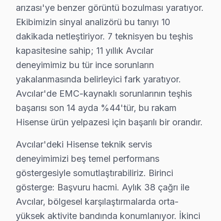
Yılların deneyimiyle biliyoruz ki,, İstanbul Üniversite
arızası'ye benzer görüntü bozulması yaratıyor.
Ekibimizin sinyal analizörü bu tanıyı 10
Hisense Servisi: Avcılar Yerel Bilgi
dakikada netleştiriyor. 7 teknisyen bu teşhis
Avcılar ilçesi, İstanbul Avrupa Yakası'nın yaklaşık 450.0
kapasitesine sahip; 11 yıllık Avcılar
deneyimimiz bu tür ince sorunların
Hisense TV'lerde Sık Görülen Arızalar
yakalanmasında belirleyici fark yaratıyor.
Avcılar bölgesindeki Hisense kullanıcılarının getirdiği
Avcılar'de EMC-kaynaklı sorunlarının teşhis
başarısı son 14 ayda %44'tür, bu rakam
ULED panel sorunu: Avcılar'de Hisense ULED panellerin en
Hisense ürün yelpazesi için başarılı bir orandır.
Anakart arızası: Avcılar'de Laser TV sistemini kullan
Wi-Fi modül: Avcılar'de Mini LED ekranlarda daha sık r
Avcılar'deki Hisense teknik servis
Ses kartı: Avcılar'de bu sorunla başvuran müşteriler iç
deneyimimizi beş temel performans
» Avcılar'de tüm Hisense model ve serilerinde ULED, Mi
göstergesiyle somutlaştırabiliriz. Birinci
gösterge: Başvuru hacmi. Aylık 38 çağrı ile
Avcılar Hisense TV Arızaları – Televizyonunuz
Avcılar, bölgesel karşılaştırmalarda orta-
Avcılar'de Hisense TV arızası yaşanınca ilk düşünce ço
yüksek aktivite bandında konumlanıyor. İkinci