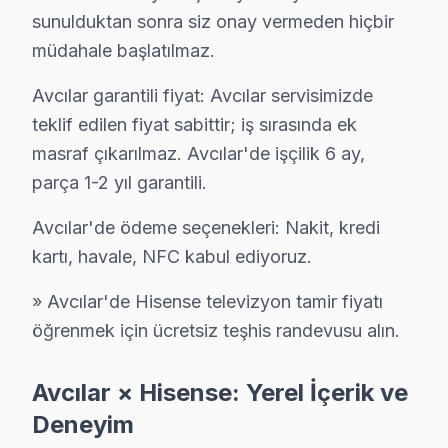
sunulduktan sonra siz onay vermeden hiçbir
✓ 15+ Yıl Deneyim
müdahale başlatılmaz.
✓ Yazılı Garanti Belgesi
Avcılar garantili fiyat: Avcılar servisimizde
✓ Orijinal Yedek Parça
✓ Ücretsiz Arıza Tespiti
teklif edilen fiyat sabittir; iş sırasında ek
masraf çıkarılmaz. Avcılar'de işçilik 6 ay,
parça 1-2 yıl garantili.
Avcılar, İstanbul'un köklü ilçelerinden biri olup bölgemizdeki İ
Avcılar'de ödeme seçenekleri: Nakit, kredi
Hisense Tamir vs Yenileme: Kuşağa Göre Kara
kartı, havale, NFC kabul ediyoruz.
Avcılar ilçesi, farklı yaş gruplarının bir arada yaşadı
» Avcılar'de Hisense televizyon tamir fiyatı
Örneğin, yaşlılar genellikle 32 inç boyutundaki CRT te
öğrenmek için ücretsiz teşhis randevusu alın.
Avcılar'ın ulaşım ağı da bu kullanım alışkanlıklarını e
Hisense modellerinin Avcılar'daki dağılımı, yaş gruplar
Avcılar × Hisense: Yerel İçerik ve
Deneyim
Hisense Arıza Profili: Yaş Grubu Analizi