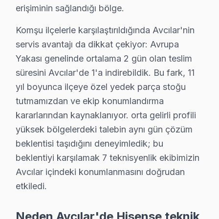
erişiminin sağlandığı bölge.
Avcılar Hisense LED TV müşterilerimize verdiğimiz söz
• 6 aylık işçilik güvencesi: Avcılar'de Hisense arızası 
Komşu ilçelerle karşılaştırıldığında Avcılar'nin
servis avantajı da dikkat çekiyor: Avrupa
• Hisense yedek parça garantisi: Avcılar'de taktığımız o
Yakası genelinde ortalama 2 gün olan teslim
• İmzalı Hisense garanti belgesi: Avcılar servis çıkışında
süresini Avcılar'de 1'a indirebildik. Bu fark, 11
• Hisense panel ve anakart tamiri sonrası panel değiş
yıl boyunca ilçeye özel yedek parça stoğu
• Avcılar Hisense sonrası destek: Merak ettiğinizde ha
tutmamızdan ve ekip konumlandırma
kararlarından kaynaklanıyor. orta gelirli profili
Avcılar Hisense Servis Bölge Kapsamı
yüksek bölgelerdeki talebin aynı gün çözüm
Avcılar'de Hisense servis kapsamımız İstanbul Üniversi
beklentisi taşıdığını deneyimledik; bu
İstanbul Üniversitesi yakınındaki Hisense kullanıcıları
beklentiyi karşılamak 7 teknisyenlik ekibimizin
Ekibimiz İstanbul Üniversitesi ve Avcılar Sahili odak
Avcılar içindeki konumlanmasını doğrudan
etkiledi.
Avcılar Hisense TV Servisi – Sık Sorulan Sorul
S: Avcılar'de sabah aradığımda aynı gün servis müm
Neden Avcılar'de Hisense teknik