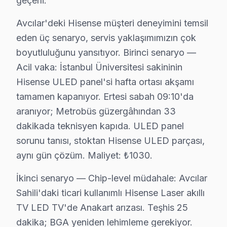
geçerli.
Üniversite'de söz konusu model TV Servisi
Üniversite Mahallesi’nde Hisense ekran kullanıcıları, ö
Avcılar'deki Hisense müşteri deneyimini temsil
eden üç senaryo, servis yaklaşımımızın çok
Yeşilkent'te Hisense TV Servisi
boyutluluğunu yansıtıyor. Birinci senaryo —
Yeşilkent Mahallesi’nde Hisense televizyon sahipleri, ç
Acil vaka: İstanbul Üniversitesi sakininin
Hisense ULED panel'si hafta ortası akşamı
Avcılar'de Hisense TV: Kuşaklar Arası Kullanım
tamamen kapanıyor. Ertesi sabah 09:10'da
Avcılar bölgesinde Hisense televizyonunuz'lerin tamir f
aranıyor; Metrobüs güzergâhından 33
dakikada teknisyen kapıda. ULED panel
Bu fiyatlar, garanti durumu, parça bulunabilirliği ve te
sorunu tanısı, stoktan Hisense ULED parçası,
Avcılar'de Her Kuşağa Hisense Servisi: Fabrik
aynı gün çözüm. Maliyet: ₺1030.
Fabrika Servis olarak Avcılar bölgesinde, farklı yaş gr
İkinci senaryo — Chip-level müdahale: Avcılar
Hizmet avantajlarımız arasında yerinde tamir imkanı, ay
Sahili'daki ticari kullanımlı Hisense Laser akıllı
Sonuç olarak, Avcılar'da Hisense TV sahiplerine sundu
TV LED TV'de Anakart arızası. Teşhis 25
dakika; BGA yeniden lehimleme gerekiyor.