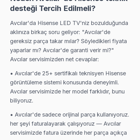
C: Evet, Avcılar'de sabah 9-10 arası arama yaparsanız 
desteği Tercih Edilmeli?
S: Avcılar'de servis ücreti ödenmesine nasıl karar veri
Avcılar'da Hisense LED TV'niz bozulduğunda
C: Avcılar servisimizde arıza tespiti sonrası, yapılacak
aklınıza birkaç soru geliyor: "Avcılar'de
S: Avcılar'de tamir belgesi ve fatura ne zaman verilir?
gereksiz parça takar mılar? Söyledikleri fiyata
C: Tamir tamamlandıktan sonra. Belgede yapılan işlem, ku
yaparlar mı? Avcılar'de garanti verir mi?"
S: Avcılar'de teknik onarım sırasında başka sorun bu
Avcılar servisimizden net cevaplar:
C: Avcılar müşterisine haber verilerek, ek sorunun ona
• Avcılar'de 25+ sertifikalı teknisyen Hisense
S: Avcılar'de ekran'yi servis atölyesine götürmek zo
görüntüleme sistemi konusunda deneyimli.
C: Hayır, Avcılar genelinde ücretsiz kapıdan alım-tesl
Avcılar servisimizde her model farklıdır, bunu
S: Avcılar'de tamir sonrası problem devam etmesi du
biliyoruz.
C: servisimizde garanti süresi içinde aynı sorunun tekra
S: Avcılar'de Hisense panel'lerde en sık karşılaşılan 
• Avcılar'de sadece orijinal parça kullanıyoruz.
her şeyi faturalayarak çalışıyoruz — Avcılar
C: atölyemizde Hisense anyview cast bağlantı sorunu arı
servisimizde fatura üzerinde her parça açıkça
S: Avcılar'de Hisense U8K Mini LED ULED 4K modelind