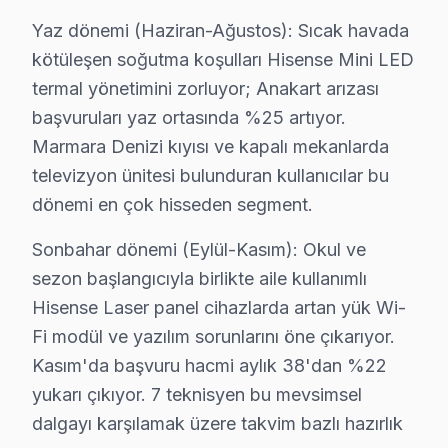
Hisense TV Servis Ağımız: Avcılar Tüm Mahall
Yaz dönemi (Haziran-Ağustos): Sıcak havada
kötüleşen soğutma koşulları Hisense Mini LED
Avcılar'de Hisense televizyon servisi arayan tüm mahall
termal yönetimini zorluyor; Anakart arızası
Tahtakale, Üniversite, Yeşilkent mahallelerinde Avcıl
başvuruları yaz ortasında %25 artıyor.
Ambarlı, Cihangir, Denizköşkler bölgelerinde Avcılar 
Marmara Denizi kıyısı ve kapalı mekanlarda
Firuzköy, Gümüşpala, Mustafa Kemal Paşa çevresinde d
televizyon ünitesi bulunduran kullanıcılar bu
dönemi en çok hisseden segment.
Hisense TV Duvar Montajı – Avcılar Profesyon
Sonbahar dönemi (Eylül-Kasım): Okul ve
Avcılar'da satın aldığınız Hisense televizyonun montajı
sezon başlangıcıyla birlikte aile kullanımlı
Kurulum sürecimiz:
Hisense Laser panel cihazlarda artan yük Wi-
• Avcılar'de motorlu döner braket montajı ve ayarı
Fi modül ve yazılım sorunlarını öne çıkarıyor.
• Avcılar servisimizde kablo kanalı ile estetik kurulum
Kasım'da başvuru hacmi aylık 38'dan %22
• Avcılar'de Wi-Fi optimizasyonu ve yayın ayarları
yukarı çıkıyor. 7 teknisyen bu mevsimsel
• Avcılar servisimizde oyun konsolu ve harici cihaz ba
dalgayı karşılamak üzere takvim bazlı hazırlık
• Avcılar'de uzaktan kumanda programlama