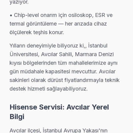
yazıyor.
C: Avcılar'de U8K Mini LED ULED 4K modelinde anyview
S: Avcılar'de Hisense görüntüleme sistemi Smart aray
• Chip-level onarım için osiloskop, ESR ve
C: Avcılar servisimize başvurmadan önce şunları deney
termal görüntüleme — her arızada cihaz
ölçülerek teşhis konur.
Avcılar'de Hisense Hizmete Nasıl Ulaşılır?
Yılların deneyimiyle biliyoruz ki,, İstanbul
Avcılar sakinleri için Hisense televizyon servisi her an 
Üniversitesi, Avcılar Sahili, Marmara Denizi
Telefon: 0850 811 14 36
kıyısı bölgelerinden tüm mahallelerimize aynı
• Avcılar'de WhatsApp üzerinden de destek
gün müdahale kapasitesi mevcuttur. Avcılar
• Avcılar genelinde aynı gün Hisense televizyon servis
sakinleri olarak dürüst fiyatlandırmayla teknik
• Avcılar'ye belirlenen saatte Hisense uzmanı gönder
destek hizmeti sağlayabiliyoruz.
Avcılar Yerinde Servis Detayları: Avcılar'de Hisense LED
Hisense Servisi: Avcılar Yerel
İstanbul Üniversitesi, Avcılar Sahili, Marmara Denizi k
Bilgi
Akşama kadar çözüm için şimdi arayın. 0850 811 14 3
Avcılar ilçesi, İstanbul Avrupa Yakası'nın
Avcılar Hisense Televizyon Servisi İçin Güveni