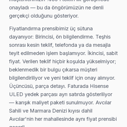
onayladı — bu da öngörümüzün ne denli
Denizköşkler'de Hisense TV Servisi
gerçekçi olduğunu gösteriyor.
Denizköşkler Mahallesi, bu marka televizyonunuz kullanı
Fiyatlandırma prensibimiz üç sütuna
Firuzköy'de söz konusu model TV Servisi
dayanıyor: Birincisi, ön bilgilendirme. Teşhis
sonrası kesin teklif, telefonda ya da mesajla
Firuzköy Mahallesi’nde bu TV televizyon sahipleri, sıklı
teyit edilmeden işlem başlamıyor. İkincisi, sabit
Gümüşpala'da Hisense TV Servisi
fiyat. Verilen teklif hiçbir koşulda yükselmiyor;
Gümüşpala Mahallesi’nde bu marka televizyonunuz kullan
beklenmedik bir bulgu çıkarsa müşteri
bilgilendiriliyor ve yeni teklif için onay alınıyor.
Mustafa Kemal Paşa'da söz konusu model TV Servis
Üçüncüsü, parça detayı. Faturada Hisense
Mustafa Kemal Paşa Mahallesi’nde Hisense televizyon kul
ULED yedek parçası ayrı satırda gösteriliyor
— karışık maliyet paketi sunulmuyor. Avcılar
Tahtakale'de Hisense TV Servisi
Sahili ve Marmara Denizi kıyısı dahil
Tahtakale Mahallesi’nde Hisense televizyonunuz kullanı
Avcılar'nin her mahallesinde aynı fiyat prensibi