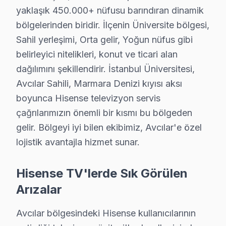
yaklaşık 450.000+ nüfusu barındıran dinamik
Avcılar'de Hisense marka televizyonunuz arızalandığın
bölgelerinden biridir. İlçenin Üniversite bölgesi,
Avcılar Sektör Deneyimi: Avcılar ve çevre bölgelerde 
Sahil yerleşimi, Orta gelir, Yoğun nüfus gibi
Avcılar'de Profesyonel Garanti: Avcılar servisimizde he
belirleyici nitelikleri, konut ve ticari alan
Hisense Marka Eğitimi: Hisense yetkili hizmet standartl
dağılımını şekillendirir. İstanbul Üniversitesi,
Avcılar Referansları: Avcılar sakinlerinin tercih ettiğ
Avcılar Sahili, Marmara Denizi kıyısı aksı
Akşama kadar çözüm için şimdi arayın. 0850 811 14 3
boyunca Hisense televizyon servis
çağrılarımızın önemli bir kısmı bu bölgeden
Uzman Hisense Teknisyen Ekibimiz
gelir. Bölgeyi iyi bilen ekibimiz, Avcılar'e özel
lojistik avantajla hizmet sunar.
Avcılar Hisense Teknik hizmet'in başarısı, Avcılar ekib
• Avcılar'de Hisense Yetkili Hizmet Sertifikasyonu
Hisense TV'lerde Sık Görülen
Avcılar teknisyenlerimiz Hisense tarafından resmi eğitim
Arızalar
• Avcılar'de BGA ve SMD Lehimleme Uzmanlığı
Osiloskop, ESR ölçer ve termal kamera ile bozuk bileşe
Avcılar bölgesindeki Hisense kullanıcılarının
• Yazılım ve Firmware Yükseltmesi