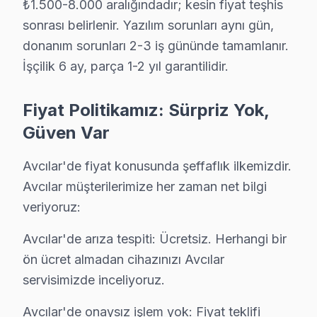
₺1.500-8.000 aralığındadır; kesin fiyat teşhis
sonrası belirlenir. Yazılım sorunları aynı gün,
· Avcılar Hi-Level
· Avcılar iFFALCON
donanım sorunları 2-3 iş gününde tamamlanır.
İşçilik 6 ay, parça 1-2 yıl garantilidir.
· Avcılar Samsung
· Avcılar LG
Fiyat Politikamız: Sürpriz Yok,
· Avcılar Panasonic
· Avcılar Toshiba
Güven Var
Avcılar'de fiyat konusunda şeffaflık ilkemizdir.
Avcılar müşterilerimize her zaman net bilgi
Avcılar'de Hisense TV Servisi Hakkında Kıs
veriyoruz:
Avcılar'de Hisense görüntüleme sistemi servis sorunuz
Avcılar'de arıza tespiti: Ücretsiz. Herhangi bir
ön ücret almadan cihazınızı Avcılar
servisimizde inceliyoruz.
Hisense TV — Fabrika Servis
Avcılar'de onaysız işlem yok: Fiyat teklifi