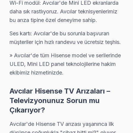
Wi-Fi modül: Avcılar'de Mini LED ekranlarda
İlk yıllarda Hisense TV'lerde en büyük sorun ULED pa
daha sık rastlıyoruz. Avcılar teknisyenlerimiz
Hisense modellerinde 12 yıllık teknik deneyim birikimi
bu arıza tipine özel deneyime sahip.
Avcılar'de 4840 işlemin %95'ü "memnun" veya "çok mem
Somut E-E-A-T örnekleri: ULED panel sorunu vakasında 
Ses kartı: Avcılar'de bu sorunla başvuran
müşteriler için hızlı randevu ve ücretsiz teşhis.
Avcılar bölgesine özgü: İstanbul Üniversitesi çevresi
» Avcılar'de tüm Hisense model ve serilerinde
Avcılar Hisense Servisimizin Hizmet Verdiği M
ULED, Mini LED panel teknolojilerine hakim
Hisense televizyon ünitesi arıza servisi Avcılar'ın he
ekibimiz hizmetinizde.
Avcılar Hisense TV Arızaları –
Hisense TV Tamirine Dair Her Şey
Televizyonunuz Sorun mu
Çıkarıyor?
Hisense TV tamirinde garanti belgesi veriyor mu
Avcılar'de her tamir işleminde
yazılı garanti belgesi
düzenli
Avcılar'de Hisense TV arızası yaşanınca ilk
Hisense TV uzaktan kumanda çalışmıyor, ne yapm
düşünce çoğunlukla "cihaz bitti mi?" oluyor.