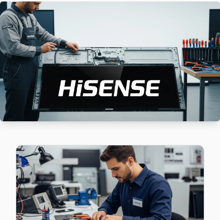
Hisense TV'de T-Con kart arızası Mustafa Kemal Paşa mahall
Mustafa Kemal Paşa Hisense Anakart Tamiri →
Tahtakale Hisense Servis
Tahtakale bölgesindeki Hisense kullanıcıları için haftanın 7 
Avcılar Hisense Servis →
Üniversite Hisense Servis
Üniversite semtindeki Hisense TV sorunları için kapıya kadar
Hisense Panel Değişimi →
Yeşilkent Hisense Servis
Avcılar'da Yeşilkent bölgesindeki Hisense kullanıcılarına no
Yeşilkent Hisense Anakart Tamiri →
Avcılar Hisense TV Servis Hizmet Bölgesi