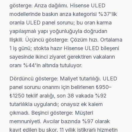
gösterge: Arıza dağılımı. Hisense ULED
Ekran tamamen karardıysa ya da görüntü titriyorsa, bu ç
modellerinde baskın arıza kategorisi %37'lik
Hisense Smart televizyon paneli platformunda yaşanan 
oranla ULED panel sorunu; bu oran karma
Avcılar bölgesinde Hisense televizyon tamiri için teklif 
yapılaşmalı yapı yoğunluğuyla doğrudan
ilişkili. Üçüncü gösterge: Çözüm hızı. Ortalama
Hisense TV Teknik Rehberi: Panel, Teşhis ve O
1 iş günü; stokta hazır Hisense ULED bileşeni
Avcılar'de Hisense televizyon ünitesi panel altyapısı 
sayesinde ikinci ziyaret gerektiren vakaların
Avcılar'de hisense, Çin merkezli olup ULED (Ultra LED) 
oranı %44'in altında tutuluyor.
Avcılar bölgesinde işlemci ve yazılım tarafı da önemlidi
Dördüncü gösterge: Maliyet tutarlılığı. ULED
Avcılar'de hi-View Engine işlemcisi Hisense'in görüntü 
panel sorunu onarımı için belirlenen ₺950–
Avcılar servisimizde Hisense tamiri sırasında dikkat etti
₺1250 teklif aralığı, son 38 vakada %92
1. Avcılar'de ULED dimming arızasında her bölge bağıms
tutarlılıkla uygulandı; onaysız ek kalem
2. Avcılar'de VIDAA platform sorunlarında USB factory
çıkmadı. Beşinci gösterge: Müşteri
3. Avcılar'de Hisense-Toshiba ortak platform: bazı a
memnuniyeti. Avcılar bazında %97 olarak
Avcılar Hisense Onarım Fiyat Rehberi (2025):
kayıt edilen bu skor, 11 yıllık istikrarlı hizmetin