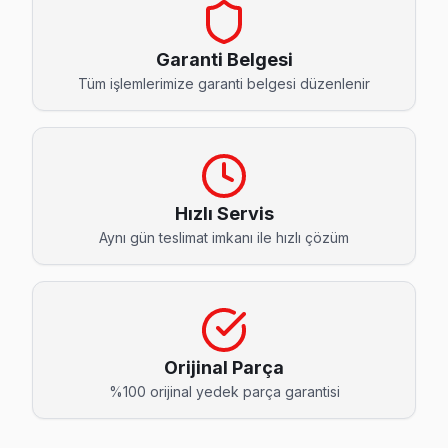
Cihangir Hisense Servis
Cihangir'de Hisense TV ekranında çizgi, donma ya da ses sorun
Garanti Belgesi
Cihangir Hisense Açılmıyor Arıza →
Tüm işlemlerimize garanti belgesi düzenlenir
Denizköşkler Hisense Servis
Denizköşkler'den gelen Hisense TV arızaları arasında en sık
Avcılar Hisense Servis →
Hızlı Servis
Firuzköy Hisense Servis
Aynı gün teslimat imkanı ile hızlı çözüm
Avcılar'da Firuzköy mahallesi için Hisense TV fiyat teklifi a
Firuzköy Hisense Anakart Tamiri →
Gümüşpala Hisense Servis
Gümüşpala mahallesi Hisense TV servisinde şeffaf çalışıyoruz
Orijinal Parça
Hisense Servis Merkezi →
%100 orijinal yedek parça garantisi
Mustafa Kemal Paşa Hisense Servis