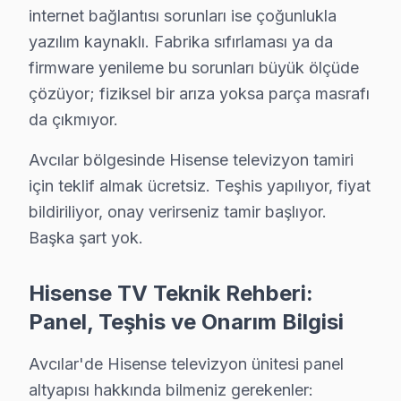
Dikkate almanız gereken bir husus: Avcılar bölgesinden gelen
internet bağlantısı sorunları ise çoğunlukla
Avcılar servisimizde kullanılan tüm yedek parçalar tedarikçi
yazılım kaynaklı. Fabrika sıfırlaması ya da
Panel alt kablo arızası Avcılar'da ekranın yarısının karanlık
firmware yenileme bu sorunları büyük ölçüde
Hisense televizyon arızası Avcılar'de yaşandığında, Avcılar 
çözüyor; fiziksel bir arıza yoksa parça masrafı
bu yüzden, Avcılar bölgesinde toz birikiminden kaynaklanan ı
da çıkmıyor.
Yıllar içinde Avcılar genelinde edindiğimiz saha deneyimi, t
Avcılar bölgesinde Hisense televizyon tamiri
Arka aydınlatma sistem arızasında Avcılar'de önce sürücü devr
için teklif almak ücretsiz. Teşhis yapılıyor, fiyat
Açıkçası, Avcılar'de müşteri onayı alınmadan ek işlem yapılmı
bildiriliyor, onay verirseniz tamir başlıyor.
Avcılar Hisense tamiri için Fabrika Servis'i tercih edenler, 
Başka şart yok.
Avcılar bölgesinde toz birikiminden kaynaklanan ısınma soru
Yıllar içinde Avcılar genelinde edindiğimiz saha deneyimi, t
Hisense TV Teknik Rehberi:
Bir not: HDMI, USB ve ses bağlantı portu sorunları Avcılar'd
Panel, Teşhis ve Onarım Bilgisi
Avcılar servisimizde tamir sürecinde yaşanabilecek gecikmel
Avcılar servisimizde servis sonrası alacağınız garanti belge
Avcılar'de Hisense televizyon ünitesi panel
altyapısı hakkında bilmeniz gerekenler: