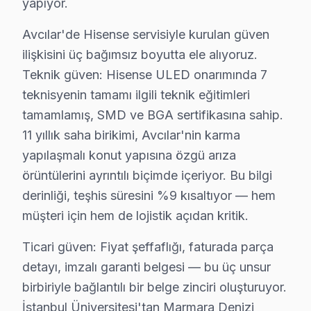
yapıyor.
Doğru montaj, Hisense ekran'nizin performansını doğr
Avcılar'de Hisense servisiyle kurulan güven
Avcılar'da Hisense Yıllık Bakım Sözleşmesi – 
ilişkisini üç bağımsız boyutta ele alıyoruz.
Teknik güven: Hisense ULED onarımında 7
Hisense panel'nizin uzun yıllar sorunsuz çalışması iç
teknisyenin tamamı ilgili teknik eğitimleri
Bakım kapsamımız:
tamamlamış, SMD ve BGA sertifikasına sahip.
• Avcılar'de iç temizlik ve soğutma verimliliği artırımı
11 yıllık saha birikimi, Avcılar'nin karma
• LED şerit ve backlight yoğunluğu kontrolü — Avcılar
yapılaşmalı konut yapısına özgü arıza
• Avcılar'de anakart SMD komponent incelemesi
örüntülerini ayrıntılı biçimde içeriyor. Bu bilgi
• Yazılım ve güncelleme durumu değerlendirmesi — Av
derinliği, teşhis süresini %9 kısaltıyor — hem
• Avcılar'de garanti kapsamı ve bakım raporu hazırla
müşteri için hem de lojistik açıdan kritik.
Avcılar'da düzenli bakım yaptıran müşterilerimizde ar
Ticari güven: Fiyat şeffaflığı, faturada parça
detayı, imzalı garanti belgesi — bu üç unsur
Avcılar'da Hisense TV Yerinde Onarım – Evini
birbiriyle bağlantılı bir belge zinciri oluşturuyor.
Avcılar'da Hisense televizyonunuz arızalandığında onu 
İstanbul Üniversitesi'tan Marmara Denizi