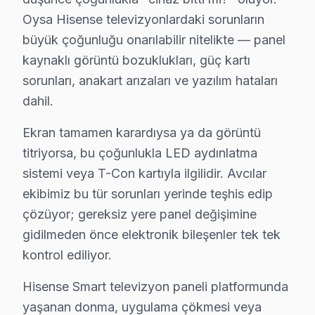
Önce kumanda pillerini kontrol edin. Sorun devam ediyors
Oysa Hisense televizyonlardaki sorunların
büyük çoğunluğu onarılabilir nitelikte — panel
Kaç saatte gelir?
kaynaklı görüntü bozuklukları, güç kartı
Avcılar bölgesine
aynı gün
, ortalama 1–2 saat içinde ulaşıy
sorunları, anakart arızaları ve yazılım hataları
dahil.
Avcılar'de Hisense TV Tamiri: Son Söz
Ekran tamamen karardıysa ya da görüntü
titriyorsa, bu çoğunlukla LED aydınlatma
Avcılar'de Hisense televizyon tamiri bu olunca tercih b
sistemi veya T-Con kartıyla ilgilidir. Avcılar
2009'dan bu yana Avrupa Yakası'nda binlerce müşteriye 
ekibimiz bu tür sorunları yerinde teşhis edip
Avcılar için randevu: 0850 811 14 36 — Arıza tespiti ücr
çözüyor; gereksiz yere panel değişimine
gidilmeden önce elektronik bileşenler tek tek
kontrol ediliyor.
Avcılar'de Hisense Televizyon Hizmetleri H
Hisense Smart televizyon paneli platformunda
Avcılar bölgesinde Hisense arızası yaşıyorsanız, Avcılar Hise
yaşanan donma, uygulama çökmesi veya