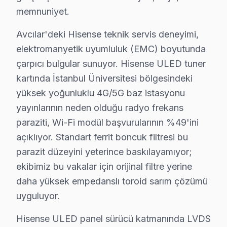
Bu rakamlar Avcılar'deki son 38 vakadan elde edilen ge
memnuniyet.
Fiyatlandırma prensibimiz üç sütuna dayanıyor: Birincisi
Avcılar'deki Hisense teknik servis deneyimi,
Avcılar'deki Hisense müşteri deneyimini temsil eden ü
elektromanyetik uyumluluk (EMC) boyutunda
İkinci senaryo — Chip-level müdahale: Avcılar Sahili'd
çarpıcı bulgular sunuyor. Hisense ULED tuner
Üçüncü senaryo — Yazılım sorunu: Marmara Denizi kıyısı
kartında İstanbul Üniversitesi bölgesindeki
Avcılar'deki Hisense teknik servis deneyimi, elektrom
yüksek yoğunluklu 4G/5G baz istasyonu
Hisense ULED panel sürücü katmanında LVDS sinyal bütü
yayınlarının neden olduğu radyo frekans
Hisense Laser televizyon paneli modellerindeki HDMI pa
paraziti, Wi-Fi modül başvurularının %49'ini
Avcılar'deki Hisense teknik servis deneyimimizi beş te
açıklıyor. Standart ferrit boncuk filtresi bu
parazit düzeyini yeterince baskılayamıyor;
Dördüncü gösterge: Maliyet tutarlılığı. ULED panel sor
ekibimiz bu vakalar için orijinal filtre yerine
İstanbul Üniversitesi ve Avcılar Sahili odaklı coğrafi
daha yüksek empedanslı toroid sarım çözümü
Avcılar'de Hisense ekran arıza örüntülerinin mevsimse
uyguluyor.
İlkbahar dönemi (Mart-Mayıs): Görece sakin. Hisense U
Yaz dönemi (Haziran-Ağustos): Sıcak havada kötüleşen
Hisense ULED panel sürücü katmanında LVDS