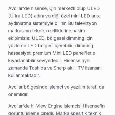
Avcılar'de hisense, Çin merkezli olup ULED
Hisense TV Tamir Maliyetleri – Avcılar Bölges
(Ultra LED) adını verdiği özel mini LED arka
aydınlatma sistemiyle bilinir. Bu televizyon
Avcılar bölgesindeki Hisense TV sahiplerinin en çok merak ettiği ko
markasının teknik özelliklerine hakim
Arıza Türü
Fiyat Aralığı
Süre
ekibimizle: ULED, bölgesel dimming için
yüzlerce LED bölgesi içerebilir; dimming
Panel Onarımı ve Değişimi
₺1.500 – ₺8.000
2–4 g
hassasiyeti premium Mini LED panel'lerle
T-Con / Anakart Değişimi
₺500 – ₺1.800
2–4 sa
kıyaslanabilir seviyededir. Hisense aynı
zamanda Toshiba ve Sharp akıllı TV lisansını
LED Backlight Tamiri
₺300 – ₺900
1–2 sa
kullanmaktadır.
Güç Kartı Değişimi
₺400 – ₺1.200
Aynı g
Avcılar bölgesinde işlemci ve yazılım tarafı da
Ses ve Port Onarımı
₺200 – ₺600
1–2 sa
önemlidir:
Arıza Tespiti
ÜCRETSİZ
Aynı g
Avcılar'de hi-View Engine işlemcisi Hisense'in
görüntü işleme çipidir. Marka spesifik teknik
* Avcılar bölgesinde fiyatlar 2026 yılı itibarıyla geçerlidir. Kesin fiyat 