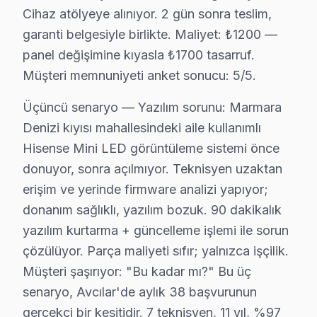
Cihaz atölyeye alınıyor. 2 gün sonra teslim,
Avcılar Hisense servis - TV Tamiri
garanti belgesiyle birlikte. Maliyet: ₺1200 —
Hisense Smart TV'lerde yazılım sorunu bazen donanım a
panel değişimine kıyasla ₺1700 tasarruf.
25+ sertifikalı teknisyen teknisyenimiz Tizen, Androi
Müşteri memnuniyeti anket sonucu: 5/5.
Fiyat Politikamız: Sürpriz Yok, Güven Var
Üçüncü senaryo — Yazılım sorunu: Marmara
Denizi kıyısı mahallesindeki aile kullanımlı
Avcılar'de fiyat konusunda şeffaflık ilkemizdir. Avcılar
Hisense Mini LED görüntüleme sistemi önce
Avcılar'de arıza tespiti: Ücretsiz. Herhangi bir ön ücre
donuyor, sonra açılmıyor. Teknisyen uzaktan
Avcılar'de onaysız işlem yok: Fiyat teklifi sunuldukta
erişim ve yerinde firmware analizi yapıyor;
Avcılar garantili fiyat: Avcılar servisimizde teklif edilen 
donanım sağlıklı, yazılım bozuk. 90 dakikalık
Avcılar'de ödeme seçenekleri: Nakit, kredi kartı, hava
yazılım kurtarma + güncelleme işlemi ile sorun
» Avcılar'de Hisense televizyon tamir fiyatı öğrenmek i
çözülüyor. Parça maliyeti sıfır; yalnızca işçilik.
Müşteri şaşırıyor: "Bu kadar mı?" Bu üç
Avcılar × Hisense: Yerel İçerik ve Deneyim
senaryo, Avcılar'de aylık 38 başvurunun
Avcılar'de Hisense televizyon ünitesi tamiri için ge
gerçekçi bir kesitidir. 7 teknisyen, 11 yıl, %97