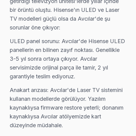
getirdiği televizyon ünitesi'lerde yıllar içinde
Wi-Fi bağlantı sorunlarından fabrika ayarları sıfırlam
bir örüntü oluştu. Hisense'ın ULED ve Laser
• Avcılar'de Sürekli Eğitim Programları
TV modelleri güçlü olsa da Avcılar'de şu
sorunlar öne çıkıyor:
Avcılar servisimizde modern teknolojilere ayak uydurab
» Her teknik işlem, titizlik ve şeffaflık ilkesiyle yürütü
ULED panel sorunu: Avcılar'de Hisense ULED
Avcılar'de televizyon servis ihtiyacınız için, güvenilir
panellerin en bilinen zayıf noktası. Genellikle
3-5 yıl sonra ortaya çıkıyor. Avcılar
Avcılar Hisense servis Merkezi
servisimizde orijinal parça ile tamir, 2 yıl
Avcılar Hisense uzman ekibimiz, Avcılar bölge genelinde
garantiyle teslim ediyoruz.
Avcılar'de Hisense servis talebiniz için bizi arayabili
Anakart arızası: Avcılar'de Laser TV sistemini
Avcılar'de söz konusu model teknik destek hizmetimiz T
kullanan modellerde görülüyor. Yazılım
Avcılar Hisense servis ekibi olarak, Avcılar'de Hisense
kaynaklıysa firmware restore yeterli; donanım
kaynaklıysa Avcılar atölyemizde kart
Avcılar'de Hisense Tamiri — 2009'dan Bu Yan
düzeyinde müdahale.
2009'dan bugüne Hisense servis deneyimimizin Avcılar