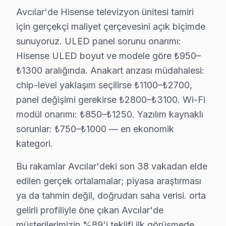
Avcılar bölgesinde Hisense televizyon'lerden gelen en s
Avcılar'de Hisense televizyon ünitesi tamiri
için gerçekçi maliyet çerçevesini açık biçimde
1.
Panel Arızası
: Hisense televizyon’lerde görülen en 
sunuyoruz. ULED panel sorunu onarımı:
2.
Anakart Problemi
: 43-50 inç LCD modellerde sıkça k
Hisense ULED boyut ve modele göre ₺950–
3.
Güç Kartı Arızası
: Güç kartı arızası, genellikle c
₺1300 aralığında. Anakart arızası müdahalesi:
4.
Backlight Sorunu
: Backlight arızası, genellikle ek
chip-level yaklaşım seçilirse ₺1100–₺2700,
5.
Yazılım Sorunları
: Yazılım problemleri ise tüm yaş g
panel değişimi gerekirse ₺2800–₺3100. Wi-Fi
Avcılar'daki Hisense ekran kullanıcılarının yaşadığı soru
modül onarımı: ₺850–₺1250. Yazılım kaynaklı
sorunlar: ₺750–₺1000 — en ekonomik
Avcılar Mahallelerinde bu TV Servis: Kuşak Pe
kategori.
Ambarlı'da Hisense TV Servisi
Bu rakamlar Avcılar'deki son 38 vakadan elde
edilen gerçek ortalamalar; piyasa araştırması
Ambarlı Mahallesi’nde Hisense televizyon kullanıcıları, 
ya da tahmin değil, doğrudan saha verisi. orta
Cihangir'de Hisense TV Servisi
gelirli profiliyle öne çıkan Avcılar'de
müşterilerimizin %89'i teklifi ilk görüşmede
Cihangir Mahallesi’nde Hisense TV sahipleri, daha çok 