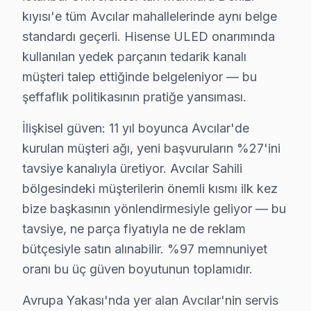
Yerinde teknik onarım sürecimiz — Avcılar:
kıyısı'e tüm Avcılar mahallelerinde aynı belge
• Avcılar'de randevu sonrası 1-2 saat içinde kapınızda
standardı geçerli. Hisense ULED onarımında
• Avcılar servisimizde tüm marka ve model uyumluluğ
kullanılan yedek parçanın tedarik kanalı
• Avcılar'de orijinal parça stok garantisi
müşteri talep ettiğinde belgeleniyor — bu
şeffaflık politikasının pratiğe yansıması.
• Avcılar servisimizde servis sonrası test ve kalibrasy
• Avcılar'de fatura ve resmi garanti belgesi
İlişkisel güven: 11 yıl boyunca Avcılar'de
Hisense LED TV ürünleriniz için Avcılar'de güvenilir ve
kurulan müşteri ağı, yeni başvuruların %27'ini
tavsiye kanalıyla üretiyor. Avcılar Sahili
Hisense Orijinal Yedek Parça Garantisi – Avcıl
bölgesindeki müşterilerin önemli kısmı ilk kez
Avcılar'de orijinal Hisense yedek parça kullanmak, TV'
bize başkasının yönlendirmesiyle geliyor — bu
Avcılar'de temin ettiğimiz parçalar:
tavsiye, ne parça fiyatıyla ne de reklam
bütçesiyle satın alınabilir. %97 memnuniyet
• Avcılar'de ekran panelleri (tüm boyut ve teknolojiler
oranı bu üç güven boyutunun toplamıdır.
• Avcılar servisimizde LED aydınlatma şeritleri ve sürü
• Avcılar'de ana işlem kartı ve güç ünitesi
Avrupa Yakası'nda yer alan Avcılar'nin servis