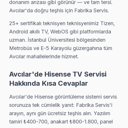
donanım arızası gibi görünür — ve tam tersi.
↑ Avcılar TV Servis Merkezi
Avcılar'da doğru teşhis için Fabrika Servis.
25+ sertifikalı teknisyen teknisyenimiz Tizen,
Android akıllı TV, WebOS gibi platformlarda
uzman. İstanbul Üniversitesi bölgesinden
Avcılar Yakın İlçelerde Hisense Servisi
Metrobüs ve E-5 Karayolu güzergahına tüm
· Arnavutköy Hisense
· Bağcılar Hisense
Avcılar mahallelerinde hizmet.
· Bahçelievler Hisense
· Bakırköy Hisense
Avcılar'de Hisense TV Servisi
Hakkında Kısa Cevaplar
· Başakşehir Hisense
· Bayrampaşa Hisense
Avcılar'de Hisense görüntüleme sistemi servis
· Beşiktaş Hisense
· Beylikdüzü Hisense
sorunuza tek cümlelik yanıt: Fabrika Servis'i
arayın, aynı gün ücretsiz teşhis alın. Yazılım
Avcılar Diğer Marka Servisleri
tamiri ₺400-700, anakart ₺800-1.800, panel
· Avcılar Sony
· Avcılar Philips