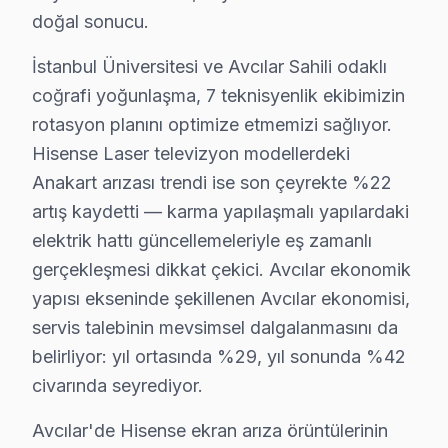
• Avcılar'de panel değişimi: 2.200 – 7.000 TL
doğal sonucu.
• Avcılar'de anakart tamiri: 600 – 1.800 TL
İstanbul Üniversitesi ve Avcılar Sahili odaklı
• Avcılar'de güç kartı tamiri: 350 – 950 TL
coğrafi yoğunlaşma, 7 teknisyenlik ekibimizin
• Avcılar'de LED backlight değişimi: 250 – 700 TL
rotasyon planını optimize etmemizi sağlıyor.
Avcılar'de fiyatlar model, boyut ve arıza türüne göre değ
Hisense Laser televizyon modellerdeki
Anakart arızası trendi ise son çeyrekte %22
Hisense TV Teknik Profil ve Servis Rehberi
artış kaydetti — karma yapılaşmalı yapılardaki
Avcılar'de Hisense görüntüleme sistemi Servis Rehberi
elektrik hattı güncellemeleriyle eş zamanlı
Avcılar Servisinde Hisense Onarım Notları
gerçekleşmesi dikkat çekici. Avcılar ekonomik
1. Avcılar'de ULED dimming arızasında her bölge bağıms
yapısı ekseninde şekillenen Avcılar ekonomisi,
servis talebinin mevsimsel dalgalanmasını da
2. Avcılar'de VIDAA platform sorunlarında USB factory
belirliyor: yıl ortasında %29, yıl sonunda %42
3. Avcılar'de Hisense-Toshiba ortak platform: bazı a
civarında seyrediyor.
Avcılar'de Hisense Panel Teknolojisi
Avcılar'de hisense, Çin merkezli olup ULED (Ultra LED)
Avcılar'de Hisense ekran arıza örüntülerinin