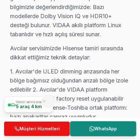
bilgimizle değerlendirdiğimizde: Bazı
modellerde Dolby Vision IQ ve HDR10+
desteği bulunur. VIDAA akıllı platform Linux
tabanlıdır ve hızlı açılış süresi sunar.
Avcılar servisimizde Hisense tamiri sırasında
dikkat ettiğimiz teknik detaylar:
1. Avcılar'de ULED dimming arızasında her
Avcılar Hisense TV Tamir Servisi
bölge bağımsız olduğundan arızalı bölge izole
edilebilir 2. Avcılar'de VIDAA platform
sorunlarında USB factory reset uygulanabilir
Gezici servis aracımız
5
araç
4 km
3. Avcılar'de Hisense-Toshiba ortak platform:
bazı anakartlar çapraz uyumludur
Müşteri Hizmetleri
WhatsApp
Avcılar Hisense Onarım Fiyat Rehberi (2025):
• Avcılar'de panel değişimi: 2.200 – 7.000 TL