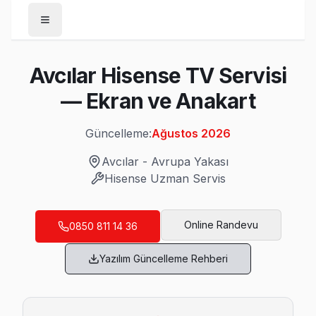
Anasayfa
Avcılar Hisense TV Servisi
/
Avcılar
— Ekran ve Anakart
/
Hisense
Güncelleme:
Ağustos 2026
Son Güncelleme:
Ağustos 2026
Avcılar
-
Avrupa Yakası
Hisense
Uzman Servis
Avcılar'da Mahalle Mahalle Hisense TV Ser
Online Randevu
0850 811 14 36
Ambarlı Hisense Servis
Yazılım Güncelleme Rehberi
Avcılar'da Ambarlı bölgesindeki Hisense kullanıcılarına not:
Hisense Servis Merkezi →