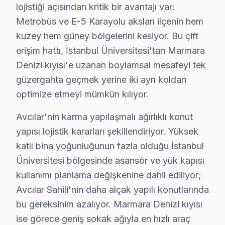
• Avcılar servisimizde sinyal kartı, inverter ve bağlantı
lojistiği açısından kritik bir avantajı var:
• Avcılar'de 24 ay parça garantisi dahil
Metrobüs ve E-5 Karayolu aksları ilçenin hem
kuzey hem güney bölgelerini kesiyor. Bu çift
• Avcılar stoğumuzda olmayan parçalar 2-5 iş günün
erişim hattı, İstanbul Üniversitesi'tan Marmara
Muadil parça tercih etmeyin — Avcılar'da orijinal Hise
Denizi kıyısı'e uzanan boylamsal mesafeyi tek
Avcılar Hisense TV Teknik Destek Kapsamımı
güzergahta geçmek yerine iki ayrı koldan
optimize etmeyi mümkün kılıyor.
Avcılar'de Hisense TV sahiplerine sunduğumuz teknik 
ULED/Mini LED Panel ve Ekran Onarımı: Renk bozulması
Avcılar'nin karma yapılaşmalı ağırlıklı konut
Kart Düzeyinde Tamir: Ana kart, güç kartı ve T-Con ka
yapısı lojistik kararları şekillendiriyor. Yüksek
Smart TV Platform Sorunları: ULED ve Laser panel pla
katlı bina yoğunluğunun fazla olduğu İstanbul
Üniversitesi bölgesinde asansör ve yük kapısı
Port ve Bağlantı Tamiri: HDMI, USB ve optik ses çıkış
kullanımı planlama değişkenine dahil ediliyor;
» Avcılar genelinde mobil servis ekibimizle yerinde hiz
Avcılar Sahili'nin daha alçak yapılı konutlarında
Hisense Servisi Garanti ve Sonrası Destek
bu gereksinim azalıyor. Marmara Denizi kıyısı
ise görece geniş sokak ağıyla en hızlı araç
Avcılar Hisense TV Servis Garanti Belgesi - 1 Yıl Parça Güvenc