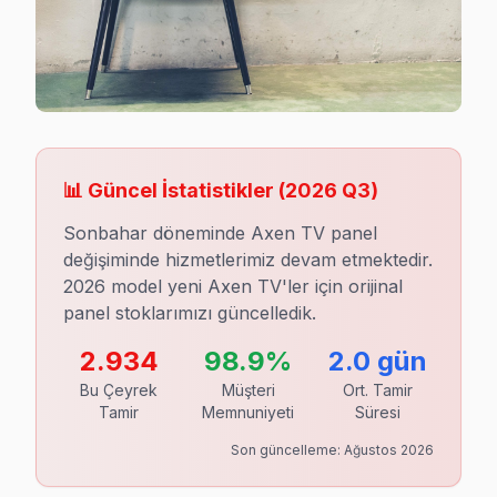
Beyoğlu ilçesinde özellikle Taksim civarında yaşayan ku
Büyükçekmece'deki Arnavutköy Mahallesi’nde ise genelli
Çatalca bölgesinde ise biraz daha kırsal yaşam tarzı s
Çekmeköy, Esenler, Esenyurt, Eyüp, Fatih ve Yakın S
Çekmeköy’de genellikle orta yaş üzerindeki kullanıcı k
📊 Güncel İstatistikler (
2026
Q
3
)
Esenler semtinde her türlü sosyal aktiviteyi takip ed
Sonbahar döneminde Axen TV panel
Esenyurt ilçesinde Yakuplu bölgesinde oturan kullanıcı
değişiminde hizmetlerimiz devam etmektedir.
2026 model yeni Axen TV'ler için orijinal
Eyüp bölgesinde yoğun olarak kurumsal müşterilerle ç
panel stoklarımızı güncelledik.
Fatih ilçesinde turizm cenneti olması dolayısıyla çeşi
2.934
98.9%
2.0 gün
Gaziosmanpaşa, Güngören, Kadıköy, Kağıthane, Kart
Bu Çeyrek
Müşteri
Ort. Tamir
Tamir
Memnuniyeti
Süresi
Gaziosmanpaşa ilçesinde insanların büyük kısmı düşük b
Son güncelleme:
Ağustos 2026
Güngören semtinde bulunan düşük gelirli ailelerin çocu