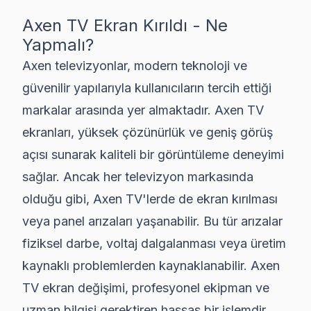
Kadıköy bölgesindeki trendy kafelerde çalışan gençler s
Axen
TV Ekran Kırıldı - Ne
Kağıthane ilçesi alt katlardan oluşan nitelikli mekânla
Yapmalı?
Kartal mahallesi deniz manzaralı konumu sayesinde tam 
Axen televizyonlar, modern teknoloji ve
Küçükçekmece, Maltepe, Pendik, Sancaktepe, Sarıye
güvenilir yapılarıyla kullanıcıların tercih ettiği
Küçükçekmece'deki Atatürk Parkı'nın çevresinde sayısız
markalar arasında yer almaktadır. Axen TV
Maltepe'de iç mekan kullanım döngüsünü oluşturmanın ge
ekranları, yüksek çözünürlük ve geniş görüş
Pendik’te yoğun göçmen nüfusunun bulunmasından dolayı
açısı sunarak kaliteli bir görüntüleme deneyimi
Sancaktepe ilçesindeki sonbahar renklerinin güzellikle
sağlar. Ancak her televizyon markasında
olduğu gibi, Axen TV'lerde de ekran kırılması
Sarıyer ilçesinde İstinye Park çevresindeki yüksek katl
veya panel arızaları yaşanabilir. Bu tür arızalar
Orijinal Axen Panel mi, Muadil mi?
fiziksel darbe, voltaj dalgalanması veya üretim
kaynaklı problemlerden kaynaklanabilir. Axen
TV ekran değişimi, profesyonel ekipman ve
Hemen Randevu Alın
uzman bilgisi gerektiren hassas bir işlemdir.
Ücretsiz teşhis · Aynı gün servis · 6 ay garanti