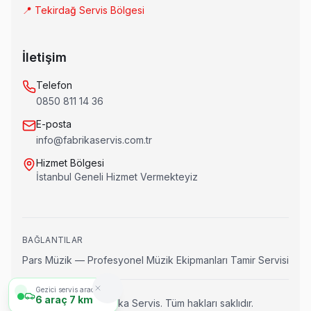
📍 Tekirdağ Servis Bölgesi
İletişim
Telefon
0850 811 14 36
E-posta
info@fabrikaservis.com.tr
Hizmet Bölgesi
İstanbul Geneli Hizmet Vermekteyiz
BAĞLANTILAR
Pars Müzik — Profesyonel Müzik Ekipmanları Tamir Servisi
Gezici servis aracımız
6
araç
7 km
© 2024
Fabrika Servis
. Tüm hakları saklıdır.