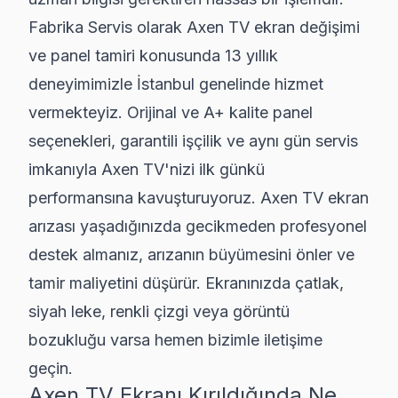
Fabrika Servis olarak Axen TV ekran değişimi
[object Object]
ve panel tamiri konusunda 13 yıllık
deneyimimizle İstanbul genelinde hizmet
vermekteyiz. Orijinal ve A+ kalite panel
Diğer Markaların TV Açılmıyor Servisi
seçenekleri, garantili işçilik ve aynı gün servis
imkanıyla Axen TV'nizi ilk günkü
· Sony TV Açılmıyor
· Philips TV Açılmıyor
performansına kavuşturuyoruz. Axen TV ekran
· Hi-Level TV Açılmıyor
· iFFALCON TV Açılmıyor
arızası yaşadığınızda gecikmeden profesyonel
destek almanız, arızanın büyümesini önler ve
· Samsung TV Açılmıyor
· LG TV Açılmıyor
tamir maliyetini düşürür. Ekranınızda çatlak,
siyah leke, renkli çizgi veya görüntü
· Panasonic TV Açılmıyor
· Toshiba TV Açılmıyor
bozukluğu varsa hemen bizimle iletişime
geçin.
Axen
TV Ekranı Kırıldığında Ne