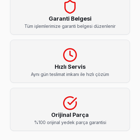
15 Temmuz Hitachi Servis
15 Temmuz'den gelen Hitachi TV arızaları arasında en sık gü
Garanti Belgesi
Bağcılar TV Servis Merkezi →
Tüm işlemlerimize garanti belgesi düzenlenir
Bağlar Hitachi Servis
Bağlar mahallesinde Hitachi TV arızaları için aynı gün randev
Bağcılar Hitachi Servis →
Hızlı Servis
Barbaros Hitachi Servis
Aynı gün teslimat imkanı ile hızlı çözüm
Hitachi TV'de T-Con kart arızası Barbaros mahallesinde sık 
Barbaros Hitachi Anakart Tamiri →
Çınar Hitachi Servis
Çınar mahallesinde Hitachi TV arızaları için aynı gün randevu
Orijinal Parça
Çınar Hitachi Açılmıyor Arıza →
%100 orijinal yedek parça garantisi
Demirkapı Hitachi Servis