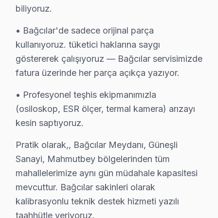
biliyoruz.
• Panel (ekran) değişimi: ₺1.500 – ₺8.000 (boyut ve te
• Bağcılar'de sadece orijinal parça
• Güç kartı (power board) tamiri: ₺400 – ₺1.200
kullanıyoruz. tüketici haklarına saygı
• Kapasitör değişimi (anakart): ₺250 – ₺600
göstererek çalışıyoruz — Bağcılar servisimizde
• Ses kartı/hoparlör tamiri: ₺300 – ₺700
fatura üzerinde her parça açıkça yazıyor.
• Anakart tamiri/değişimi: ₺500 – ₺1.800
Bağcılar'de fiyata dahil olanlar:
• Profesyonel teşhis ekipmanımızla
(osiloskop, ESR ölçer, termal kamera) arızayı
• Arıza tespiti (teşhis)
kesin saptıyoruz.
• İşçilik maliyeti
• 2 yıl garanti (parça + işçilik)
Pratik olarak,, Bağcılar Meydanı, Güneşli
• Sigortalı taşıma (gerekirse)
Sanayi, Mahmutbey bölgelerinden tüm
Bağcılar'da Hitachi görüntüleme sistemi için fiyat almak
mahallelerimize aynı gün müdahale kapasitesi
mevcuttur. Bağcılar sakinleri olarak
Bağcılar Genelinde Hitachi TV Teknik onarım 
kalibrasyonlu teknik destek hizmeti yazılı
Bağcılar ve yakın bölgelerde Hitachi televizyon servis 
taahhütle veriyoruz.