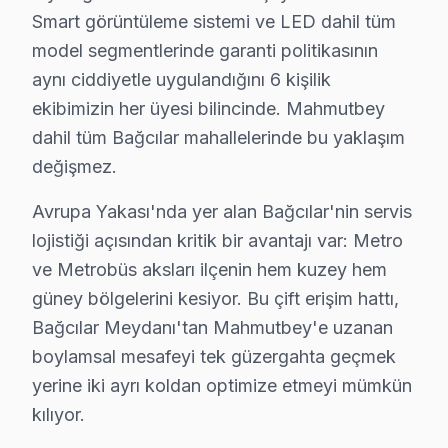
Neden Bağcılar'de Hitachi teknik desteği Terc
Smart görüntüleme sistemi ve LED dahil tüm
model segmentlerinde garanti politikasının
Bağcılar Hitachi TV Ekran Anakart Profesyonel Servis ve Tamir
aynı ciddiyetle uygulandığını 6 kişilik
Bağcılar'da Hitachi TV'niz bozulduğunda aklınıza birka
ekibimizin her üyesi bilincinde. Mahmutbey
• Bağcılar'de 25+ sertifikalı teknisyen Hitachi TV konu
dahil tüm Bağcılar mahallelerinde bu yaklaşım
• Bağcılar'de sadece orijinal parça kullanıyoruz. tüke
değişmez.
• Profesyonel teşhis ekipmanımızla (osiloskop, ESR öl
Avrupa Yakası'nda yer alan Bağcılar'nin servis
Pratik olarak,, Bağcılar Meydanı, Güneşli Sanayi, Mah
lojistiği açısından kritik bir avantajı var: Metro
Bağcılar Hitachi TV Yerleştirme ve Bağlantı H
ve Metrobüs aksları ilçenin hem kuzey hem
güney bölgelerini kesiyor. Bu çift erişim hattı,
Yeni bir Hitachi televizyon aldıysanız, Bağcılar'da pr
Bağcılar Meydanı'tan Mahmutbey'e uzanan
Sunduğumuz kurulum seçenekleri:
boylamsal mesafeyi tek güzergahta geçmek
• Bağcılar'de televizyon ünitesi duvar askısı montajı (s
yerine iki ayrı koldan optimize etmeyi mümkün
• Bağcılar servisimizde gizli kablo düzeni ve kanal mon
kılıyor.
• Bağcılar'de HDMI, ses sistemi ve uydu bağlantı kur