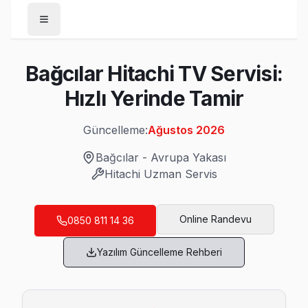
Anasayfa
Bağcılar Hitachi TV Servisi:
/
Bağcılar
Hızlı Yerinde Tamir
/
Hitachi
Güncelleme:
Ağustos 2026
Son Güncelleme:
Ağustos 2026
Bağcılar
-
Avrupa Yakası
Hitachi
Uzman Servis
Bağcılar'da Mahalle Mahalle Hitachi TV Se
Online Randevu
0850 811 14 36
100. Yıl Hitachi Servis
Yazılım Güncelleme Rehberi
100. Yıl'deki Hitachi TV kullanıcılarına ikinci el cihaz alırke
Bağcılar TV Servis Merkezi →