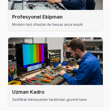
Güneşli Hitachi Açılmıyor Arıza →
Hürriyet Hitachi Servis
Profesyonel Ekipman
Hitachi TV'nizin Hürriyet adresine gelen ekibimiz osilosko
Modern test cihazları ile hassas arıza tespiti
Hitachi Servis Merkezi →
İnönü Hitachi Servis
İnönü'de Hitachi TV ekranında çizgi, donma ya da ses sorunlar
İnönü Hitachi Anakart Tamiri →
Kazım Karabekir Hitachi Servis
Bağcılar'da Kazım Karabekir mahallesi için Hitachi TV ta
Kazım Karabekir Hitachi Açılmıyor Arıza →
Kemalpaşa Hitachi Servis
Uzman Kadro
Kemalpaşa mahallesi Hitachi TV servisinde şeffaf çalışıyoruz
Sertifikalı teknisyenler tarafından güvenli tamir
Kemalpaşa Hitachi Açılmıyor Arıza →