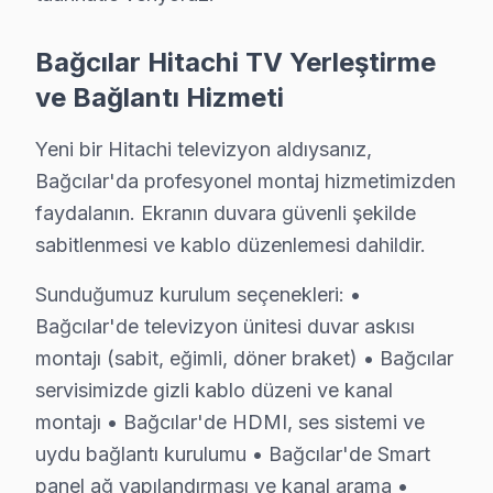
Kapsama alanımız:
Bağcılar Hitachi TV Yerleştirme
• Bağcılar tüm semtler ve mahalleler
ve Bağlantı Hizmeti
• Bitişik ilçelere servis erişimi
• Apartman, rezidans ve iş yeri servisi
Yeni bir Hitachi televizyon aldıysanız,
Bağcılar çevresinde Hitachi servisi için hemen randev
Bağcılar'da profesyonel montaj hizmetimizden
faydalanın. Ekranın duvara güvenli şekilde
Hitachi Parça Kalitesi – Bağcılar Servisimizde
sabitlenmesi ve kablo düzenlemesi dahildir.
Fiyat Politikamız: Sürpriz Yok, Güven Var
Sunduğumuz kurulum seçenekleri: •
Bağcılar'de televizyon ünitesi duvar askısı
Bağcılar'de fiyat konusunda şeffaflık ilkemizdir. Bağcı
montajı (sabit, eğimli, döner braket) • Bağcılar
Bağcılar'de arıza tespiti: Ücretsiz. Herhangi bir ön ücr
servisimizde gizli kablo düzeni ve kanal
Bağcılar'de onaysız işlem yok: Fiyat teklifi sunulduk
montajı • Bağcılar'de HDMI, ses sistemi ve
Bağcılar garantili fiyat: Bağcılar servisimizde teklif edile
uydu bağlantı kurulumu • Bağcılar'de Smart
Bağcılar'de ödeme seçenekleri: Nakit, kredi kartı, hav
panel ağ yapılandırması ve kanal arama •