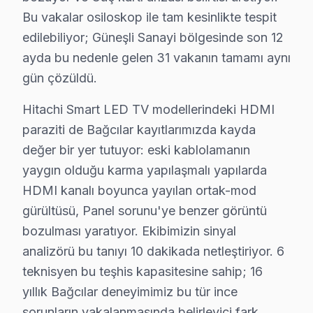
Bu vakalar osiloskop ile tam kesinlikte tespit
Bağcılar Yakın İlçelerde Hitachi Servisi
edilebiliyor; Güneşli Sanayi bölgesinde son 12
· Arnavutköy Hitachi
· Avcılar Hitachi
ayda bu nedenle gelen 31 vakanın tamamı aynı
gün çözüldü.
· Bahçelievler Hitachi
· Bakırköy Hitachi
Hitachi Smart LED TV modellerindeki HDMI
paraziti de Bağcılar kayıtlarımızda kayda
· Başakşehir Hitachi
· Bayrampaşa Hitachi
değer bir yer tutuyor: eski kablolamanın
yaygın olduğu karma yapılaşmalı yapılarda
· Beşiktaş Hitachi
· Beylikdüzü Hitachi
HDMI kanalı boyunca yayılan ortak-mod
gürültüsü, Panel sorunu'ye benzer görüntü
Bağcılar Diğer Marka Servisleri
bozulması yaratıyor. Ekibimizin sinyal
· Bağcılar Sony
· Bağcılar Philips
analizörü bu tanıyı 10 dakikada netleştiriyor. 6
teknisyen bu teşhis kapasitesine sahip; 16
· Bağcılar Hi-Level
· Bağcılar iFFALCON
yıllık Bağcılar deneyimimiz bu tür ince
sorunların yakalanmasında belirleyici fark