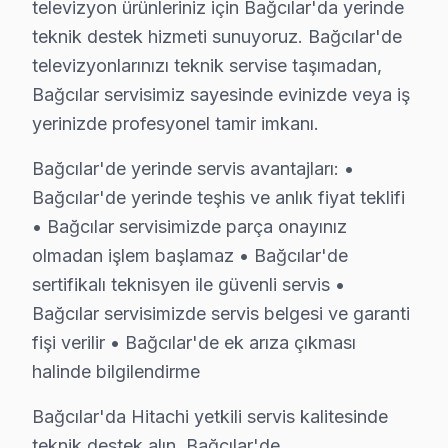
televizyon ürünleriniz için Bağcılar'da yerinde
C: Evet; Bağcılar servisimizde Android TV, Tizen, We
teknik destek hizmeti sunuyoruz. Bağcılar'de
S: Bağcılar'de Hitachi akıllı TV'lerde en sık karşılaşıl
televizyonlarınızı teknik servise taşımadan,
C: atölyemizde söz konusu model Ana kart lehim çatlamas
Bağcılar servisimiz sayesinde evinizde veya iş
S: Bağcılar'de Hitachi 4K modeli modelinde hangi arız
yerinizde profesyonel tamir imkanı.
C: Bağcılar'de söz konusu model 4K modeli modelinde A
Bağcılar'de yerinde servis avantajları: •
S: Bağcılar'de bu cihaz görüntüleme sistemi Smart ar
Bağcılar'de yerinde teşhis ve anlık fiyat teklifi
C: Bağcılar servisimize başvurmadan önce şunları deney
• Bağcılar servisimizde parça onayınız
olmadan işlem başlamaz • Bağcılar'de
Bağcılar'de Hitachi Hizmete Nasıl Ulaşılır?
sertifikalı teknisyen ile güvenli servis •
Bağcılar'de Hitachi televizyon servis ihtiyacınız için 
Bağcılar servisimizde servis belgesi ve garanti
Telefon: 0850 811 14 36
fişi verilir • Bağcılar'de ek arıza çıkması
• Bağcılar'de aynı gün Hitachi televizyon randevu
halinde bilgilendirme
• Belirlenen saatte uzman bu TV teknisyeni Bağcılar'y
Bağcılar'da Hitachi yetkili servis kalitesinde
• Bağcılar genelinde hızlı ve profesyonel Hitachi telev
teknik destek alın, Bağcılar'de