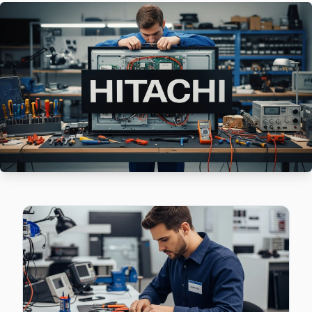
Demirkapı mahallesi Hitachi TV teknisyeniniz ortalama 90 
Hitachi Servis Merkezi →
Fatih Hitachi Servis
Fatih sakinleri için Hitachi TV tamir hizmetimiz: teşhis ücret
Hitachi Servis Merkezi →
Fevzi Çakmak Hitachi Servis
Bağcılar genelinde Fevzi Çakmak bölgesinde Hitachi TV kulla
Bağcılar Hitachi Servis →
Göztepe Hitachi Servis
Göztepe sakinleri için Hitachi TV tamir hizmetimiz: teşhis üc
Hitachi Servis Merkezi →
Güneşli Hitachi Servis
Hitachi marka TV'niz Güneşli'de çalışmıyorsa teknik ekibimi