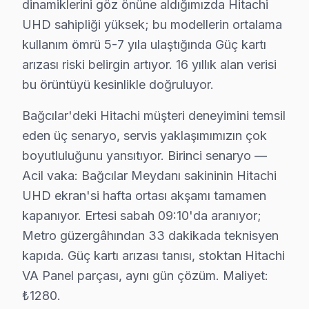
dinamiklerini göz önüne aldığımızda Hitachi
Yenigün Mahallesi, teknoloji odaklı bir yaşam tarzını b
UHD sahipliği yüksek; bu modellerin ortalama
kullanım ömrü 5-7 yıla ulaştığında Güç kartı
Yıldıztepe'de Hitachi TV Servisi
arızası riski belirgin artıyor. 16 yıllık alan verisi
Yıldıztepe Mahallesi, artan nüfusuyla birlikte Hitachi te
bu örüntüyü kesinlikle doğruluyor.
Bağcılar'deki Hitachi müşteri deneyimini temsil
Hitachi Firmware ve Yazılım Sorunları 2025
eden üç senaryo, servis yaklaşımımızın çok
Hitachi televizyonları, kullanıcıları tarafından beğeni
boyutluluğunu yansıtıyor. Birinci senaryo —
Örneğin, panel veya ekran değişimi için fiyat aralığı ge
Acil vaka: Bağcılar Meydanı sakininin Hitachi
Yazılım ve firmware işlemleri, kullanıcıların sıklıkla k
UHD ekran'si hafta ortası akşamı tamamen
kapanıyor. Ertesi sabah 09:10'da aranıyor;
Bağcılar'de Hitachi Teknik Servis: Fabrika Uz
Metro güzergâhından 33 dakikada teknisyen
Hitachi televizyonlarınız için doğru teknik tamir seçim
kapıda. Güç kartı arızası tanısı, stoktan Hitachi
VA Panel parçası, aynı gün çözüm. Maliyet:
Fabrika Servis'in sunduğu avantajlardan biri, yerinde 
₺1280.