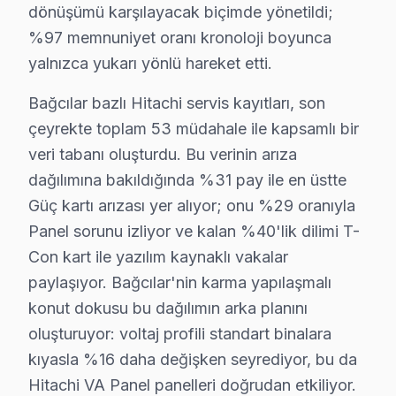
dönüşümü karşılayacak biçimde yönetildi;
Göztepe Mahallesi, daha modern bir yapılaşmaya sahip 
%97 memnuniyet oranı kronoloji boyunca
yalnızca yukarı yönlü hareket etti.
Güneşli'de Hitachi TV Servisi
Güneşli Mahallesi, çoğunlukla yeni binalardan oluşurken
Bağcılar bazlı Hitachi servis kayıtları, son
çeyrekte toplam 53 müdahale ile kapsamlı bir
Hürriyet'te Hitachi TV Servisi
veri tabanı oluşturdu. Bu verinin arıza
Hürriyet Mahallesi'nde, özellikle 20 yıllık binalar aras
dağılımına bakıldığında %31 pay ile en üstte
Güç kartı arızası yer alıyor; onu %29 oranıyla
İnönü'de Hitachi TV Servisi
Panel sorunu izliyor ve kalan %40'lik dilimi T-
İnönü Mahallesi, 15-25 yaş arası binalarla doludur ve b
Con kart ile yazılım kaynaklı vakalar
paylaşıyor. Bağcılar'nin karma yapılaşmalı
Kazım Karabekir'de Hitachi TV Servisi
konut dokusu bu dağılımın arka planını
Kazım Karabekir Mahallesi, çeşitli konut projeleriyle di
oluşturuyor: voltaj profili standart binalara
Kemalpaşa'da Hitachi TV Servisi
kıyasla %16 daha değişken seyrediyor, bu da
Hitachi VA Panel panelleri doğrudan etkiliyor.
Kemalpaşa Mahallesi, yerleşim olarak yoğun bir bölge 