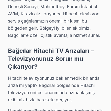
Güneşli Sanayi, Mahmutbey, Forum İstanbul
▸ Ses sistemi: Bağcılar'de daha az bilinen ama sık kar
AVM, Kirazlı aksı boyunca Hitachi televizyon
Bağcılar'de hangi belirtiyle gelirseniz gelin — teşhis üc
servis çağrılarımızın önemli bir kısmı bu
bölgeden gelir. Bölgeyi iyi bilen ekibimiz,
Hitachi TV Servis Ağımız: Bağcılar Tüm Mahal
Bağcılar'e özel lojistik avantajla hizmet sunar.
Bağcılar'de Hitachi televizyon servisi arayan tüm mahal
Kirazlı, Mahmutbey, Sancaktepe, Yavuz Selim, Yenimaha
Bağcılar Hitachi TV Arızaları –
100. Yıl, 15 Temmuz, Bağlar, Barbaros, Çınar, Demirk
Televizyonunuz Sorun mu
Fevzi Çakmak, Göztepe, Güneşli, Hürriyet, İnönü, Kazı
Çıkarıyor?
Hitachi TV Teknik Rehberi: Panel, Teşhis ve On
Hitachi televizyonunuz beklenmedik bir anda
Hitachi televizyonlarınızın tamir ve bakımında Bağcıla
arıza mı yaptı? Bağcılar bölgesinde Hitachi
televizyon ünitesi onarımında uzmanlaşmış
Hitachi TV Teknik Profil ve Servis Rehberi
ekibimiz hızla harekete geçiyor.
Hitachi televizyon Teknik Servis Rehberi
Hitachi panel'lerde gözlemlenen başlıca teknik