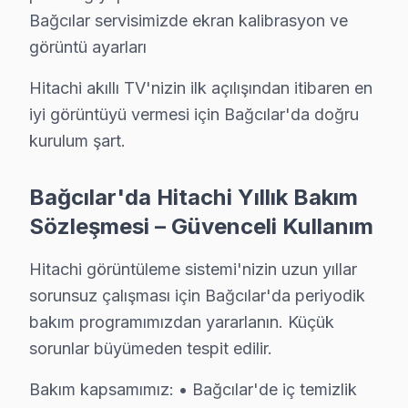
» Bağcılar'de Hitachi panel tamir fiyatı öğrenmek için 
Bağcılar servisimizde ekran kalibrasyon ve
görüntü ayarları
Hitachi Servisi Garanti ve Sonrası Destek
Hitachi akıllı TV'nizin ilk açılışından itibaren en
Bağcılar Hitachi TV Servis Garanti Belgesi - 1 Yıl Parça Güvenc
iyi görüntüyü vermesi için Bağcılar'da doğru
Bağcılar'de Hitachi LED TV tamirinde garanti politikamı
kurulum şart.
Bağcılar servisinde işçilik garantisi: Hitachi tamiri 
Hitachi parça garantisi: Bağcılar'de değiştirdiğimiz Hita
Bağcılar'da Hitachi Yıllık Bakım
Garanti belgesi: Her Bağcılar Hitachi tamiri sonrası imzalı
Sözleşmesi – Güvenceli Kullanım
Bağcılar servis sonrası erişim: "Hitachi TV'min sesi de
Hitachi görüntüleme sistemi'nizin uzun yıllar
Bağcılar Hitachi Mevsimsel Servis Verisi
sorunsuz çalışması için Bağcılar'da periyodik
Bağcılar'de Hitachi televizyon paneli servis talebinin
bakım programımızdan yararlanın. Küçük
Metro ve Metrobüs güzergahındaki trafik yoğunluğu da 
sorunlar büyümeden tespit edilir.
Hitachi parça tedariki açısından da Bağcılar'ye özgü b
Bakım kapsamımız: • Bağcılar'de iç temizlik