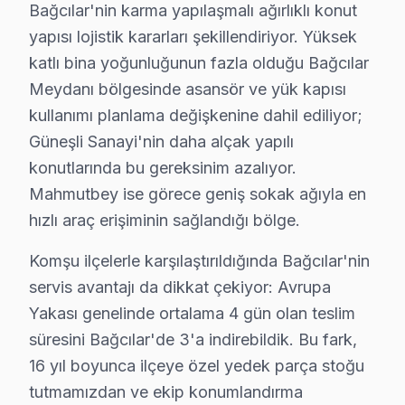
Bağcılar'nin karma yapılaşmalı ağırlıklı konut
• Bağcılar'de Smart panel ağ yapılandırması ve kanal
yapısı lojistik kararları şekillendiriyor. Yüksek
• Bağcılar servisimizde ekran kalibrasyon ve görüntü 
katlı bina yoğunluğunun fazla olduğu Bağcılar
Hitachi akıllı TV'nizin ilk açılışından itibaren en iyi 
Meydanı bölgesinde asansör ve yük kapısı
kullanımı planlama değişkenine dahil ediliyor;
Bağcılar'da Hitachi Yıllık Bakım Sözleşmesi –
Güneşli Sanayi'nin daha alçak yapılı
Hitachi görüntüleme sistemi'nizin uzun yıllar sorunsu
konutlarında bu gereksinim azalıyor.
Bakım kapsamımız:
Mahmutbey ise görece geniş sokak ağıyla en
• Bağcılar'de iç temizlik ve soğutma verimliliği artırımı
hızlı araç erişiminin sağlandığı bölge.
• LED şerit ve backlight yoğunluğu kontrolü — Bağcıl
Komşu ilçelerle karşılaştırıldığında Bağcılar'nin
• Bağcılar'de anakart SMD komponent incelemesi
servis avantajı da dikkat çekiyor: Avrupa
• Yazılım ve güncelleme durumu değerlendirmesi — B
Yakası genelinde ortalama 4 gün olan teslim
• Bağcılar'de garanti kapsamı ve bakım raporu hazırl
süresini Bağcılar'de 3'a indirebildik. Bu fark,
Bağcılar'da düzenli bakım yaptıran müşterilerimizde 
16 yıl boyunca ilçeye özel yedek parça stoğu
tutmamızdan ve ekip konumlandırma