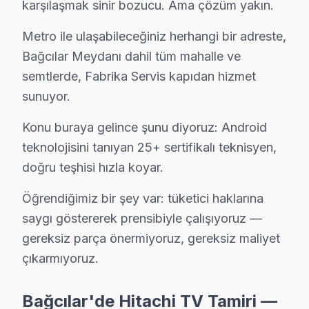
karşılaşmak sinir bozucu. Ama çözüm yakın.
Bağcılar'da Yenimahalle mahallesi için Hitachi TV fiyat tekli
Bağcılar TV Servis Merkezi →
Metro ile ulaşabileceğiniz herhangi bir adreste,
Bağcılar Meydanı dahil tüm mahalle ve
Yenigün Hitachi Servis
semtlerde, Fabrika Servis kapıdan hizmet
Yenigün mahallesinde Hitachi TV arızaları için aynı gün rande
sunuyor.
Bağcılar TV Servis Merkezi →
Konu buraya gelince şunu diyoruz: Android
Yıldıztepe Hitachi Servis
teknolojisini tanıyan 25+ sertifikalı teknisyen,
Bağcılar'nın Yıldıztepe bölgesindeki Hitachi müşterilerimiz
doğru teşhisi hızla koyar.
Bağcılar TV Servis Merkezi →
Öğrendiğimiz bir şey var: tüketici haklarına
saygı göstererek prensibiyle çalışıyoruz —
Bağcılar Hitachi TV Servis Hizmet Bölgesi
gereksiz parça önermiyoruz, gereksiz maliyet
Bağcılar bölgesine kapıya gelen Hitachi TV tamir servisi hizmeti
çıkarmıyoruz.
Bağcılar'de Hitachi TV Tamiri —