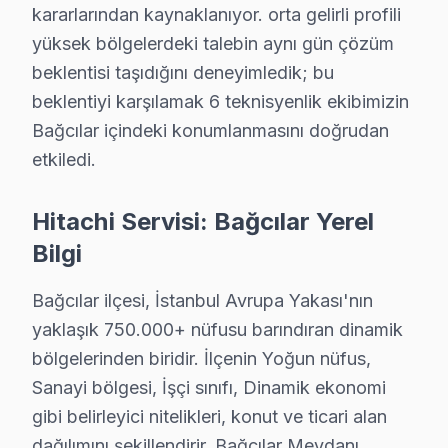
Bağcılar Hitachi Servis Hizmeti – Yerinde Tek
kararlarından kaynaklanıyor. orta gelirli profili
Bağcılar'de aniden arızalanan Hitachi televizyon ürünle
yüksek bölgelerdeki talebin aynı gün çözüm
Bağcılar'de yerinde servis avantajları:
beklentisi taşıdığını deneyimledik; bu
beklentiyi karşılamak 6 teknisyenlik ekibimizin
• Bağcılar'de yerinde teşhis ve anlık fiyat teklifi
Bağcılar içindeki konumlanmasını doğrudan
• Bağcılar servisimizde parça onayınız olmadan işlem
etkiledi.
• Bağcılar'de sertifikalı teknisyen ile güvenli servis
• Bağcılar servisimizde servis belgesi ve garanti fişi veri
Hitachi Servisi: Bağcılar Yerel
• Bağcılar'de ek arıza çıkması halinde bilgilendirme
Bilgi
Bağcılar'da Hitachi yetkili servis kalitesinde teknik des
Bağcılar ilçesi, İstanbul Avrupa Yakası'nın
Hitachi TV'lerde Sık Görülen Arızalar
yaklaşık 750.000+ nüfusu barındıran dinamik
Bağcılar'de Hitachi UHD teknolojisini kullanan modeller
bölgelerinden biridir. İlçenin Yoğun nüfus,
▸ Güç kartı arızası: Bağcılar'de Hitachi'ın VA Panel p
Sanayi bölgesi, İşçi sınıfı, Dinamik ekonomi
▸ Panel sorunu: Bağcılar servisimizde Smart televizyo
gibi belirleyici nitelikleri, konut ve ticari alan
dağılımını şekillendirir. Bağcılar Meydanı,
▸ T-Con kart: BGA yeniden lehimleme veya bileşen deği