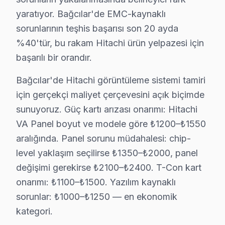
· Bağcılar Samsung
· Bağcılar LG
yaratıyor. Bağcılar'de EMC-kaynaklı
sorunlarının teşhis başarısı son 20 ayda
· Bağcılar Panasonic
· Bağcılar Toshiba
%40'tür, bu rakam Hitachi ürün yelpazesi için
başarılı bir orandır.
Bağcılar'de Hitachi görüntüleme sistemi tamiri
için gerçekçi maliyet çerçevesini açık biçimde
Bağcılar'de Hitachi TV Tamiri — Bilmeniz G
sunuyoruz. Güç kartı arızası onarımı: Hitachi
Bağcılar'de Hitachi panel servisinde net yanıtlar: O
VA Panel boyut ve modele göre ₺1200–₺1550
aralığında. Panel sorunu müdahalesi: chip-
level yaklaşım seçilirse ₺1350–₺2000, panel
değişimi gerekirse ₺2100–₺2400. T-Con kart
Hitachi Tamir Uzmanlığı
onarımı: ₺1100–₺1500. Yazılım kaynaklı
sorunlar: ₺1000–₺1250 — en ekonomik
✓ 15+ Yıl Deneyim
kategori.
✓ Yazılı Garanti Belgesi
✓ Orijinal Yedek Parça