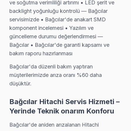
ve soğutma verimliliği artırımı • LED şerit ve
Bağcılar Hitachi TV Servisi – Sık Sorulan Sorul
backlight yoğunluğu kontrolü — Bağcılar
Bağcılar'de Hitachi ekran tamir fiyatları 2025-2026 ne
servisimizde • Bağcılar'de anakart SMD
C: Bağcılar'de arıza türüne göre değişir: Bağcılar ser
komponent incelemesi • Yazılım ve
S: Fabrika Servis Hitachi yetkili servisi midir?
güncelleme durumu değerlendirmesi —
C: Bağcılar'de resmi anlamda marka yetkili servisi değil
Bağcılar • Bağcılar'de garanti kapsamı ve
bakım raporu hazırlanması
S: Bağcılar'de orijinal mi yoksa yan sanayi parça mı ku
C: servisimizde yalnızca orijinal ve OEM eşdeğeri yedek 
Bağcılar'da düzenli bakım yaptıran
S: Bağcılar'de Hitachi televizyon ünitesi tamiri ne kad
müşterilerimizde arıza oranı %60 daha
C: Bağcılar'de yazılım ve güç sorunları genellikle aynı
düşüktür.
S: Bağcılar'de arıza tespiti ücretsiz mi?
Bağcılar Hitachi Servis Hizmeti –
C: Evet, Bağcılar'de tamamen ücretsizdir. Teklif onayı
Yerinde Teknik onarım Konforu
S: Bağcılar'de kapıya servis geliyor mu?
C: Evet, Bağcılar genelinde ücretsiz kapıdan alım-tesl
Bağcılar'de aniden arızalanan Hitachi
S: Bağcılar'de bu cihaz Smart panel yazılım sorunları