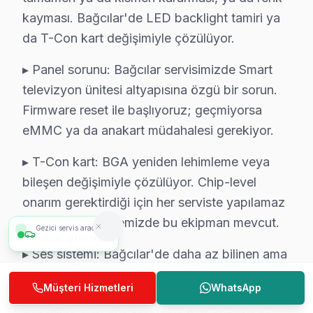
• Bağcılar'de Hitachi Yetkili Hizmet Sertifikasyonu
kayması. Bağcılar'de LED backlight tamiri ya
Bağcılar teknisyenlerimiz Hitachi tarafından resmi eğiti
da T-Con kart değişimiyle çözülüyor.
• Bağcılar'de BGA ve SMD Lehimleme Uzmanlığı
▸ Panel sorunu: Bağcılar servisimizde Smart
Anakart üzerindeki mikro arızaları tahmin değil, ölçüm
televizyon ünitesi altyapısına özgü bir sorun.
• Yazılım ve Firmware Yükseltmesi
Firmware reset ile başlıyoruz; geçmiyorsa
Tizen, WebOS, Android TV, VIDAA — tüm akıllı TV pla
eMMC ya da anakart müdahalesi gerekiyor.
• Bağcılar'de Sürekli Eğitim Programları
Her yıl marka sertifikasyon programlarına katılarak tek
▸ T-Con kart: BGA yeniden lehimleme veya
bileşen değişimiyle çözülüyor. Chip-level
» İşin kalitesinden ödün vermiyoruz. Bağcılar'de her ta
onarım gerektirdiği için her serviste yapılamaz
Bağcılar'de televizyon servis ihtiyacınız için, güvenili
— Bağcılar atölyemizde bu ekipman mevcut.
Gezici servis aracımız
2
araç
1 km
Bağcılar Hitachi servis Merkezi
▸ Ses sistemi: Bağcılar'de daha az bilinen ama
Bağcılar Hitachi uzman ekibimiz, Bağcılar bölge genelin
sık karşılaştığımız bir sorun. Bağcılar
Müşteri Hizmetleri
WhatsApp
Bağcılar'de Hitachi servis talebiniz için bizi arayabil
bölgesinden gelen bu tür başvurularda
Bağcılar'de Hitachi teknik destek hizmetimiz TV arızala