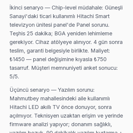
Bağcılar Hitachi servis - TV Tamiri
İkinci senaryo — Chip-level müdahale: Güneşli
Bağcılar'da yaşayıp Hitachi ekran arızasıyla karşıla
Sanayi'daki ticari kullanımlı Hitachi Smart
Metro ile ulaşabileceğiniz herhangi bir adreste, Bağc
televizyon ünitesi panel'de Panel sorunu.
Teşhis 25 dakika; BGA yeniden lehimleme
Konu buraya gelince şunu diyoruz: Android teknolojisini
gerekiyor. Cihaz atölyeye alınıyor. 4 gün sonra
Öğrendiğimiz bir şey var: tüketici haklarına saygı gös
teslim, garanti belgesiyle birlikte. Maliyet:
Bağcılar × Hitachi: Yerel İçerik ve Deneyim
₺1450 — panel değişimine kıyasla ₺750
tasarruf. Müşteri memnuniyeti anket sonucu:
Bağcılar'deki Hitachi teknik servis deneyimi, elektro
5/5.
Hitachi VA Panel sürücü katmanında LVDS sinyal bütünlü
Hitachi Smart LED TV modellerindeki HDMI paraziti de B
Üçüncü senaryo — Yazılım sorunu:
Mahmutbey mahallesindeki aile kullanımlı
Bağcılar'de söz konusu model görüntüleme sistemi tam
Hitachi LED akıllı TV önce donuyor, sonra
Bu rakamlar Bağcılar'deki son 53 vakadan elde edilen g
açılmıyor. Teknisyen uzaktan erişim ve yerinde
Fiyatlandırma prensibimiz üç sütuna dayanıyor: Birincisi
firmware analizi yapıyor; donanım sağlıklı,
16 yıllık Bağcılar servis kronolojisi, bu marka televizy
yazılım bozuk. 90 dakikalık yazılım kurtarma +