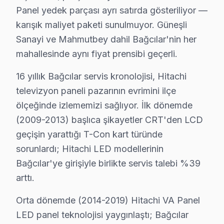
Panel yedek parçası ayrı satırda gösteriliyor —
3.
Anakart Problemi
: Cihazın sıklıkla yeniden başlatı
karışık maliyet paketi sunulmuyor. Güneşli
4.
Backlight Arızası
: Ekranın bazı bölgelerinde kararm
Sanayi ve Mahmutbey dahil Bağcılar'nin her
5.
Yazılım Sorunları
: Güncellemelerden sonra cihazın y
mahallesinde aynı fiyat prensibi geçerli.
Bağcılar'daki Hitachi televizyon kullanıcılarının bu 
16 yıllık Bağcılar servis kronolojisi, Hitachi
televizyon paneli pazarının evrimini ilçe
Hitachi Anakart ve Panel Sorunları: Teknik Ana
ölçeğinde izlememizi sağlıyor. İlk dönemde
100. Yıl'da Hitachi TV Servisi
(2009-2013) başlıca şikayetler CRT'den LCD
100. Yıl Mahallesi, genellikle 20-30 yıllık binalardan 
geçişin yarattığı T-Con kart türünde
sorunlardı; Hitachi LED modellerinin
15 Temmuz'da Hitachi TV Servisi
Bağcılar'ye girişiyle birlikte servis talebi %39
15 Temmuz Mahallesi'nde, daha modern binalar mevcut ol
arttı.
Bağlar'da Hitachi TV Servisi
Orta dönemde (2014-2019) Hitachi VA Panel
LED panel teknolojisi yaygınlaştı; Bağcılar
Bağlar Mahallesi'nde, özellikle 15-25 yıllık binalar me