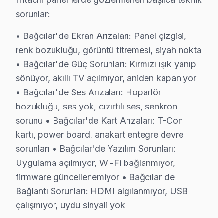
Hitachi ekran'lerde En Sık Karşılaşılan Arızalar
sorunlar:
Hitachi servisimizde en yaygın HDMI handshake problemi 
• Bağcılar'de Ekran Arızaları: Panel çizgisi,
Hitachi Servis Yaklaşımımız
renk bozukluğu, görüntü titremesi, siyah nokta
Tokyo mühendisliği ilkeleri doğrultusunda Hitachi televi
• Bağcılar'de Güç Sorunları: Kırmızı ışık yanıp
Hitachi TV Onarım Süreci
sönüyor, akıllı TV açılmıyor, aniden kapanıyor
1. Müşteri bildirir, servis ekibi arıza semptomlarını di
• Bağcılar'de Ses Arızaları: Hoparlör
2. Termal kamera, osiloskop, ESR ölçer ile elektronik bil
bozukluğu, ses yok, cızırtılı ses, senkron
3. Arıza kaynağı tespit edilir: panel mi, anakart mı, güç
sorunu • Bağcılar'de Kart Arızaları: T-Con
4. Yazılı fiyat teklifi sunulur; onay olmadan işlem başla
kartı, power board, anakart entegre devre
5. Orijinal veya OEM eşdeğer bu TV parça ile onarım 
sorunları • Bağcılar'de Yazılım Sorunları:
6. Tüm fonksiyonlar kapsamlı test edilir; garanti belgesi 
Uygulama açılmıyor, Wi-Fi bağlanmıyor,
firmware güncellenemiyor • Bağcılar'de
bu cihaz panel Bakım Tavsiyeleri
Bağlantı Sorunları: HDMI algılanmıyor, USB
Hitachi akıllı TV'ler için en yaygın kullanıcı hatası;
çalışmıyor, uydu sinyali yok
Hitachi görüntüleme sistemi'niz arızalandığında verile