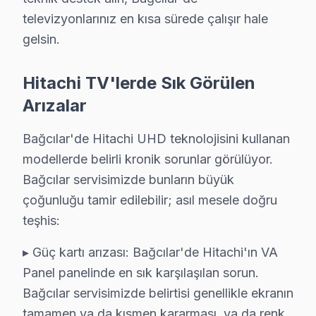
Bağcılar'de Yerinde Hitachi Televizyon Servis Avantajla
televizyonlarınız en kısa sürede çalışır hale
Bağcılar Meydanı, Güneşli Sanayi, Mahmutbey bölgelerin
gelsin.
Fiyat sormak da ücretsiz. 0850 811 14 36
Hitachi TV'lerde Sık Görülen
Bağcılar Hitachi Televizyon Servisi İçin Güven
Arızalar
Bağcılar bölgesinde Hitachi televizyonunuz arızalandığ
Bağcılar'de Hitachi UHD teknolojisini kullanan
Bağcılar'deki Tecrübemiz: Bağcılar ve yakın çevrede yı
modellerde belirli kronik sorunlar görülüyor.
Bağcılar Servis Güvencesi: Bağcılar'de gerçekleştirile
Bağcılar servisimizde bunların büyük
Bağcılar bu TV Sertifikalı Kadro: Hitachi yetkili standar
çoğunluğu tamir edilebilir; asıl mesele doğru
Bağcılar'de İtibar: Bağcılar ve çevresinde tercih edile
teşhis:
Fiyat sormak da ücretsiz. 0850 811 14 36
▸ Güç kartı arızası: Bağcılar'de Hitachi'ın VA
Uzman Hitachi Teknisyen Ekibimiz
Panel panelinde en sık karşılaşılan sorun.
Bağcılar servisimizde belirtisi genellikle ekranın
Bağcılar Hitachi Hizmet'in başarısı, Bağcılar ekibimizi
tamamen ya da kısmen kararması, ya da renk