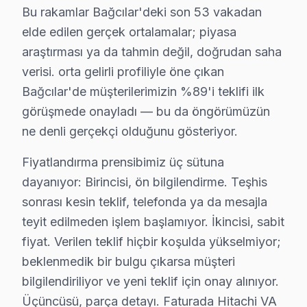
Bu rakamlar Bağcılar'deki son 53 vakadan
✓ Ücretsiz Arıza Tespiti
elde edilen gerçek ortalamalar; piyasa
araştırması ya da tahmin değil, doğrudan saha
Bağcılar, İstanbul'un köklü ilçelerinden biri olup bölgemizdeki 
verisi. orta gelirli profiliyle öne çıkan
Bağcılar'de müşterilerimizin %89'i teklifi ilk
Hitachi Devre Mimarisi: Bağcılar Teknisyen Pe
görüşmede onayladı — bu da öngörümüzün
Hitachi, televizyonlarında genellikle yüksek kaliteli pa
ne denli gerçekçi olduğunu gösteriyor.
Bağcılar ilçesinde, Hitachi televizyonlarından gelen şi
Fiyatlandırma prensibimiz üç sütuna
Bağcılar ilçesinin coğrafi konumu, televizyon tamiri iç
dayanıyor: Birincisi, ön bilgilendirme. Teşhis
Somut gözlemler, daha çok anakart ve güç bileşenlerind
sonrası kesin teklif, telefonda ya da mesajla
teyit edilmeden işlem başlamıyor. İkincisi, sabit
Bağcılar Mahallelerinde Hitachi Teknik Servis
fiyat. Verilen teklif hiçbir koşulda yükselmiyor;
Bağcılar bölgesindeki Hitachi televizyon kullanıcıları, 
beklenmedik bir bulgu çıkarsa müşteri
1.
Güç Sorunu
: Cihazın açılmaması ya da açıldığında 
bilgilendiriliyor ve yeni teklif için onay alınıyor.
Üçüncüsü, parça detayı. Faturada Hitachi VA
2.
Panel Yanma Sorunu
: Ekranda belirli bölgelerin k