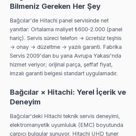
Bilmeniz Gereken Her Şey
Bağcılar'de Hitachi panel servisinde net
yanıtlar: Ortalama maliyet ₺600-2.000 (panel
hariç). Servis süreci telefon → ücretsiz teşhis
→ onay → düzeltme → yazılı garanti. Fabrika
Servis 2009'dan bu yana Avrupa Yakası'nda
hizmet veriyor; orijinal parça, şeffaf fiyat,
imzalı garanti belgesi standart uygulamadır.
Bağcılar × Hitachi: Yerel İçerik ve
Deneyim
Hitachi Uzman Teknisyen Ekibi — Bağcılar
Bağcılar'deki Hitachi teknik servis deneyimi,
elektromanyetik uyumluluk (EMC) boyutunda
Murat T. — Hitachi Servis Uzmanı
çarpıcı bulgular sunuyor. Hitachi UHD tuner
14 yıllık Hitachi TV tamir deneyimi. Bağcılar ve çevre ilçele