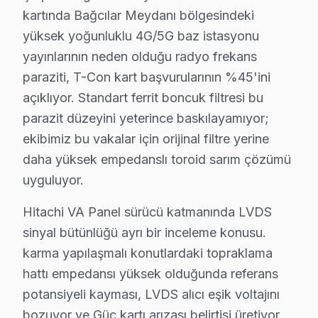
· Hitachi fabrika servis sertifikası
kartında Bağcılar Meydanı bölgesindeki
· Orijinal ve OEM yedek parça tedarikçisi
yüksek yoğunluklu 4G/5G baz istasyonu
· 2010'dan günümüze tüm Hitachi modelleri
yayınlarının neden olduğu radyo frekans
paraziti, T-Con kart başvurularının %45'ini
Bağcılar Servis İstatistikleri
açıklıyor. Standart ferrit boncuk filtresi bu
· Bağcılar'de
445+
Hitachi TV tamiri
parazit düzeyini yeterince baskılayamıyor;
· Müşteri memnuniyeti
%97
ekibimiz bu vakalar için orijinal filtre yerine
· Ortalama tamir süresi:
1–2 iş günü
· Tüm işlemler
2 yıl garantili
daha yüksek empedanslı toroid sarım çözümü
uyguluyor.
Hitachi VA Panel sürücü katmanında LVDS
Bu sayfayla ilgili hizmet sayfaları:
sinyal bütünlüğü ayrı bir inceleme konusu.
↑ Hitachi Servis Ana Sayfası
karma yapılaşmalı konutlardaki topraklama
↑ Bağcılar TV Servis Merkezi
hattı empedansı yüksek olduğunda referans
potansiyeli kayması, LVDS alıcı eşik voltajını
bozuyor ve Güç kartı arızası belirtisi üretiyor.