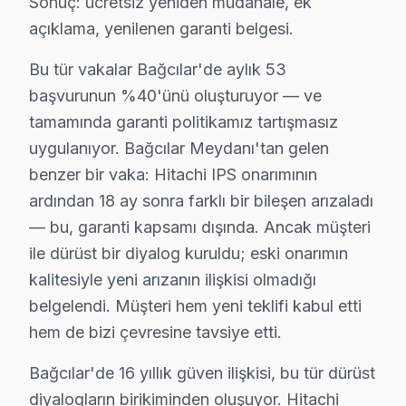
Sonuç: ücretsiz yeniden müdahale, ek
açıklama, yenilenen garanti belgesi.
Hitachi Servisi: Bağcılar Yerel Bilgi
Bağcılar ilçesi, İstanbul Avrupa Yakası'nın yaklaşık 750
Bu tür vakalar Bağcılar'de aylık 53
başvurunun %40'ünü oluşturuyor — ve
Bağcılar Hitachi TV Arızaları – Televizyonunu
tamamında garanti politikamız tartışmasız
Hitachi televizyonunuz beklenmedik bir anda arıza mı 
uygulanıyor. Bağcılar Meydanı'tan gelen
Hitachi panel'lerde gözlemlenen başlıca teknik sorunla
benzer bir vaka: Hitachi IPS onarımının
ardından 18 ay sonra farklı bir bileşen arızaladı
• Bağcılar'de Ekran Arızaları: Panel çizgisi, renk bozu
— bu, garanti kapsamı dışında. Ancak müşteri
• Bağcılar'de Güç Sorunları: Kırmızı ışık yanıp sönüyo
ile dürüst bir diyalog kuruldu; eski onarımın
• Bağcılar'de Ses Arızaları: Hoparlör bozukluğu, ses y
kalitesiyle yeni arızanın ilişkisi olmadığı
• Bağcılar'de Kart Arızaları: T-Con kartı, power boar
belgelendi. Müşteri hem yeni teklifi kabul etti
• Bağcılar'de Yazılım Sorunları: Uygulama açılmıyor,
hem de bizi çevresine tavsiye etti.
• Bağcılar'de Bağlantı Sorunları: HDMI algılanmıyor, 
Bağcılar'de 16 yıllık güven ilişkisi, bu tür dürüst
Chip-level tamir kapasitemizle Bağcılar'deki Hitachi TV'l
diyalogların birikiminden oluşuyor. Hitachi