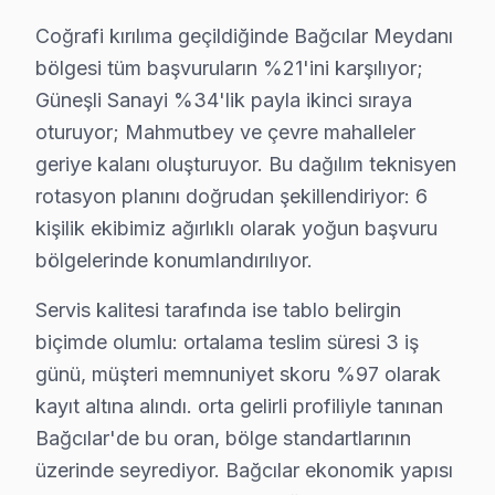
Coğrafi kırılıma geçildiğinde Bağcılar Meydanı
Kirazlı'da Hitachi TV Servisi
bölgesi tüm başvuruların %21'ini karşılıyor;
Kirazlı Mahallesi, elektronik cihazların tamirine yönel
Güneşli Sanayi %34'lik payla ikinci sıraya
Mahmutbey'de Hitachi TV Servisi
oturuyor; Mahmutbey ve çevre mahalleler
geriye kalanı oluşturuyor. Bu dağılım teknisyen
Mahmutbey Mahallesi'nin dinamik yapısı, Hitachi televizy
rotasyon planını doğrudan şekillendiriyor: 6
Sancaktepe'de Hitachi TV Servisi
kişilik ekibimiz ağırlıklı olarak yoğun başvuru
bölgelerinde konumlandırılıyor.
Sancaktepe Mahallesi, teknolojik gelişmelerle iç içe ya
Servis kalitesi tarafında ise tablo belirgin
Yavuz Selim'de Hitachi TV Servisi
biçimde olumlu: ortalama teslim süresi 3 iş
Yavuz Selim Mahallesi, farklı yaşam alanlarıyla dikkat ç
günü, müşteri memnuniyet skoru %97 olarak
Yenimahalle'de Hitachi TV Servisi
kayıt altına alındı. orta gelirli profiliyle tanınan
Bağcılar'de bu oran, bölge standartlarının
Yenimahalle Mahallesi, yerel sakinlerinin elektronik cih
üzerinde seyrediyor. Bağcılar ekonomik yapısı
Yenigün'de Hitachi TV Servisi