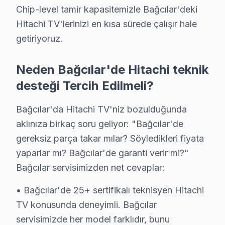
Hitachi güvenilirliği standartlarında söz konusu model 
Chip-level tamir kapasitemizle Bağcılar'deki
Hitachi TV'lerinizi en kısa sürede çalışır hale
Bağcılar'de Hitachi Servis Hizmetleri
getiriyoruz.
Bağcılar bölgesinde Hitachi televizyon tamirinde uzma
Hitachi VA Panel ve IPS Panel Tamiri: Hitachi'ın kul
Neden Bağcılar'de Hitachi teknik
Anakart ve Güç Kartı Onarımı: BGA reballing ve SMD le
desteği Tercih Edilmeli?
Hitachi Yazılım ve Sistem Desteği: UHD, Smart TV plat
Bağcılar'da Hitachi TV'niz bozulduğunda
» Bağcılar'e ve çevre mahallelere yerinde servis deste
aklınıza birkaç soru geliyor: "Bağcılar'de
gereksiz parça takar mılar? Söyledikleri fiyata
Hitachi TV Arıza Onarım Maliyeti – Bağcılar Fi
yaparlar mı? Bağcılar'de garanti verir mi?"
Bağcılar'de Hitachi TV tamir maliyetini merak edenler iç
Bağcılar servisimizden net cevaplar:
Bağcılar arıza türüne göre tamir bedelleri (2025):
• Bağcılar'de 25+ sertifikalı teknisyen Hitachi
• LED backlight tamiri: ₺500 – ₺2.000
TV konusunda deneyimli. Bağcılar
• Yazılım güncelleme ve hata giderme: ₺200 – ₺500
servisimizde her model farklıdır, bunu
• T-Con kartı değişimi: ₺350 – ₺900