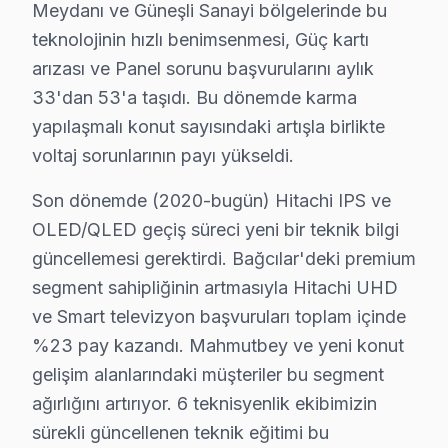
Meydanı ve Güneşli Sanayi bölgelerinde bu
Barbaros'ta Hitachi TV Servisi
teknolojinin hızlı benimsenmesi, Güç kartı
Barbaros Mahallesi, yeni yapılan konutlar ile dikkat çe
arızası ve Panel sorunu başvurularını aylık
33'dan 53'a taşıdı. Bu dönemde karma
Çınar'da Hitachi TV Servisi
yapılaşmalı konut sayısındaki artışla birlikte
Çınar Mahallesi'nde, genellikle 10-20 yaş aralığında bi
voltaj sorunlarının payı yükseldi.
Demirkapı'da Hitachi TV Servisi
Son dönemde (2020-bugün) Hitachi IPS ve
OLED/QLED geçiş süreci yeni bir teknik bilgi
Demirkapı Mahallesi, genellikle eski binalardan oluşma
güncellemesi gerektirdi. Bağcılar'deki premium
Fatih'te Hitachi TV Servisi
segment sahipliğinin artmasıyla Hitachi UHD
Fatih Mahallesi'nde, çoğunlukla 20-30 yaş aralığında bi
ve Smart televizyon başvuruları toplam içinde
%23 pay kazandı. Mahmutbey ve yeni konut
Fevzi Çakmak'ta Hitachi TV Servisi
gelişim alanlarındaki müşteriler bu segment
Fevzi Çakmak Mahallesi, yapılaşma açısından karışık bir 
ağırlığını artırıyor. 6 teknisyenlik ekibimizin
sürekli güncellenen teknik eğitimi bu
Göztepe'de Hitachi TV Servisi