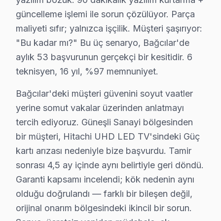
Orta dönemde (2014-2019) Hitachi VA Panel LED panel te
güncelleme işlemi ile sorun çözülüyor. Parça
Son dönemde (2020-bugün) bu cihaz IPS ve OLED/QLED ge
maliyeti sıfır; yalnızca işçilik. Müşteri şaşırıyor:
Bağcılar bazlı Hitachi servis kayıtları, son çeyrekte t
"Bu kadar mı?" Bu üç senaryo, Bağcılar'de
Coğrafi kırılıma geçildiğinde Bağcılar Meydanı bölgesi
aylık 53 başvurunun gerçekçi bir kesitidir. 6
Servis kalitesi tarafında ise tablo belirgin biçimde ol
teknisyen, 16 yıl, %97 memnuniyet.
Bağcılar'deki bu marka müşteri deneyimini temsil eden
Bağcılar'deki müşteri güvenini soyut vaatler
İkinci senaryo — Chip-level müdahale: Güneşli Sanayi'd
yerine somut vakalar üzerinden anlatmayı
Üçüncü senaryo — Yazılım sorunu: Mahmutbey mahallesind
tercih ediyoruz. Güneşli Sanayi bölgesinden
Bağcılar'deki müşteri güvenini soyut vaatler yerine so
bir müşteri, Hitachi UHD LED TV'sindeki Güç
Bu tür vakalar Bağcılar'de aylık 53 başvurunun %40'ünü 
kartı arızası nedeniyle bize başvurdu. Tamir
Bağcılar'de 16 yıllık güven ilişkisi, bu tür dürüst diy
sonrası 4,5 ay içinde aynı belirtiyle geri döndü.
Garanti kapsamı incelendi; kök nedenin aynı
Avrupa Yakası'nda yer alan Bağcılar'nin servis lojisti
olduğu doğrulandı — farklı bir bileşen değil,
Bağcılar'nin karma yapılaşmalı ağırlıklı konut yapısı 
orijinal onarım bölgesindeki ikincil bir sorun.
Komşu ilçelerle karşılaştırıldığında Bağcılar'nin servi