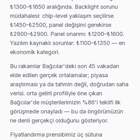
₺1300–₺1650 aralığında. Backlight sorunu
Mahmutbey'de Techwood TV Servisi
müdahalesi: chip-level yaklaşım seçilirse
Mahmutbey Mahallesi, Techwood ekran tamirinde bilinen 
₺1450–₺2500, panel değişimi gerekirse
₺2600–₺2900. Panel onarımı: ₺1200–₺1600.
Sancaktepe'de Techwood TV Servisi
Yazılım kaynaklı sorunlar: ₺1100–₺1350 — en
Sancaktepe Mahallesi’nde, Techwood televizyonları için
ekonomik kategori.
Yavuz Selim'de Techwood TV Servisi
Bu rakamlar Bağcılar'deki son 45 vakadan
Yavuz Selim Mahallesi’nde, Techwood TV bakım hizmetin
elde edilen gerçek ortalamalar; piyasa
araştırması ya da tahmin değil, doğrudan saha
Yenimahalle'de Techwood TV Servisi
verisi. orta gelirli profiliyle öne çıkan
Yenimahalle Mahallesi'nde, Techwood televizyonlarınız i
Bağcılar'de müşterilerimizin %86'i teklifi ilk
görüşmede onayladı — bu da öngörümüzün
Yenigün'de Techwood TV Servisi
ne denli gerçekçi olduğunu gösteriyor.
Yenigün Mahallesi’nde Techwood set tamiri sırasında, ta
Fiyatlandırma prensibimiz üç sütuna