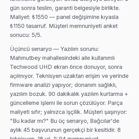
• Bağcılar'de her parçada 2 yıl değişim garantisi
gün sonra teslim, garanti belgesiyle birlikte.
• Bağcılar'de aynı gün tedarik imkânı (Bağcılar stoğ
Maliyet: ₺1550 — panel değişimine kıyasla
Bağcılar'da Techwood orijinal parça ile yapılan tami
₺1150 tasarruf. Müşteri memnuniyeti anket
sonucu: 5/5.
Bağcılar'de Techwood Servis Ne Kadar? 2025
Üçüncü senaryo — Yazılım sorunu:
Bağcılar'de Techwood televizyon ünitesi tamir maliyetin
Mahmutbey mahallesindeki aile kullanımlı
Bağcılar arıza türüne göre düzeltme bedelleri (2025):
Techwood UHD ekran önce donuyor, sonra
• Anakart tamiri/değişimi: ₺500 – ₺1.800
açılmıyor. Teknisyen uzaktan erişim ve yerinde
• T-Con kartı değişimi: ₺350 – ₺900
firmware analizi yapıyor; donanım sağlıklı,
• Panel (ekran) değişimi: ₺1.500 – ₺8.000 (boyut ve te
yazılım bozuk. 90 dakikalık yazılım kurtarma +
• Yazılım güncelleme ve hata giderme: ₺200 – ₺500
güncelleme işlemi ile sorun çözülüyor. Parça
• LED backlight tamiri: ₺500 – ₺2.000
maliyeti sıfır; yalnızca işçilik. Müşteri şaşırıyor:
• Güç kartı (power board) tamiri: ₺400 – ₺1.200
"Bu kadar mı?" Bu üç senaryo, Bağcılar'de
• Kapasitör değişimi (anakart): ₺250 – ₺600
aylık 45 başvurunun gerçekçi bir kesitidir. 8
teknisyen, 18 yıl, %94 memnuniyet.