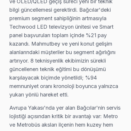
ve OLED/QLED geçiş süreci yeni bir teknik
Bağcılar'deki müşteri güvenini soyut vaatler yerine so
bilgi güncellemesi gerektirdi. Bağcılar'deki
Bu tür vakalar Bağcılar'de aylık 45 başvurunun %49'ünü
premium segment sahipliğinin artmasıyla
Bağcılar'de 18 yıllık güven ilişkisi, bu tür dürüst diy
Techwood LED televizyon ünitesi ve Smart
Bağcılar'de Techwood televizyon tamiri için gerçekçi
panel başvuruları toplam içinde %21 pay
Bu rakamlar Bağcılar'deki son 45 vakadan elde edilen g
kazandı. Mahmutbey ve yeni konut gelişim
alanlarındaki müşteriler bu segment ağırlığını
Fiyatlandırma prensibimiz üç sütuna dayanıyor: Birincis
artırıyor. 8 teknisyenlik ekibimizin sürekli
18 yıllık Bağcılar servis kronolojisi, Techwood ekran p
güncellenen teknik eğitimi bu dönüşümü
Orta dönemde (2012-2017) Techwood VA Panel LED panel t
karşılayacak biçimde yönetildi; %94
Son dönemde (2018-bugün) Techwood LED ve OLED/QLED ge
memnuniyet oranı kronoloji boyunca yalnızca
Avrupa Yakası'nda yer alan Bağcılar'nin servis lojisti
yukarı yönlü hareket etti.
Bağcılar'nin karma yapılaşmalı ağırlıklı konut yapısı 
Avrupa Yakası'nda yer alan Bağcılar'nin servis
Komşu ilçelerle karşılaştırıldığında Bağcılar'nin servi
lojistiği açısından kritik bir avantajı var: Metro
Bağcılar bazlı bu TV servis kayıtları, son çeyrekte to
ve Metrobüs aksları ilçenin hem kuzey hem
Coğrafi kırılıma geçildiğinde Bağcılar Meydanı bölgesi