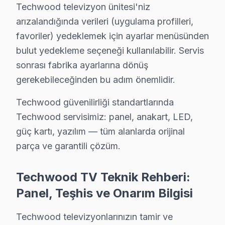
• Bağcılar'de kurumsal ve bireysel müşterilere özel p
Techwood televizyon ünitesi'niz
Bağcılar'da Techwood desteği bir telefon kadar yakın.
arızalandığında verileri (uygulama profilleri,
favoriler) yedeklemek için ayarlar menüsünden
Bağcılar'da Techwood TV Bakım Rehberi – Uzu
bulut yedekleme seçeneği kullanılabilir. Servis
Techwood panel'nizin performansını yıllarca korumak el
sonrası fabrika ayarlarına dönüş
gerekebileceğinden bu adım önemlidir.
Uzun ömür sırları:
• Bağcılar'de havalandırma deliklerini kapatmayın, ar
Techwood güvenilirliği standartlarında
• Bağcılar'de günlük kullanımda standby yerine tam k
Techwood servisimiz: panel, anakart, LED,
• Yüksek nem ortamlarında Bağcılar'de akıllı TV'yi ör
güç kartı, yazılım — tüm alanlarda orijinal
• Bağcılar'de nem ve soğuk ortamlardan LED TV'nizi
parça ve garantili çözüm.
• Bağcılar'de fırtına öncesi şebeke aşırı gerilim koruy
Techwood TV Teknik Rehberi:
• Bağcılar'de ekran temizliği için yalnızca kuru ya da h
Panel, Teşhis ve Onarım Bilgisi
Bu önerileri uygulayarak Bağcılar'da Techwood TV'nizi
Techwood televizyonlarınızın tamir ve
Techwood TV'lerde Sık Görülen Arızalar