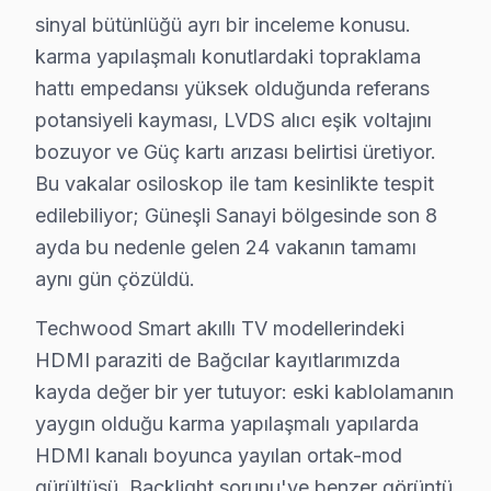
sinyal bütünlüğü ayrı bir inceleme konusu.
✓ Ücretsiz Arıza Tespiti
karma yapılaşmalı konutlardaki topraklama
hattı empedansı yüksek olduğunda referans
Techwood TV Enerji Tüketimi ve Bağcılar Kullan
potansiyeli kayması, LVDS alıcı eşik voltajını
Techwood cihaz, enerji tüketimi açısından dikkat çeken 
bozuyor ve Güç kartı arızası belirtisi üretiyor.
Bu vakalar osiloskop ile tam kesinlikte tespit
Bağcılar ilçesinin coğrafi konumu, ulaşım ağı ve mahalle 
edilebiliyor; Güneşli Sanayi bölgesinde son 8
Techwood modellerinin Bağcılar'daki dağılımı da oldukça
ayda bu nedenle gelen 24 vakanın tamamı
Bağcılar’daki kullanıcılar, genellikle yenilikçi ve çevr
aynı gün çözüldü.
Tamir mi Satın Al mı? Çevre ve Maliyet Hesab
Techwood Smart akıllı TV modellerindeki
HDMI paraziti de Bağcılar kayıtlarımızda
Bağcılar bölgesinde Techwood ekran’lerde en sık karşı
kayda değer bir yer tutuyor: eski kablolamanın
İkinci sırada, "anakart arızası" gelmektedir. Anakart, 
yaygın olduğu karma yapılaşmalı yapılarda
Üçüncü sıradaki sorun "güç kaynağı arızasıdır." Techw
HDMI kanalı boyunca yayılan ortak-mod
Dördüncü sorun ise "backlight arızasıdır." Backlight, 
gürültüsü, Backlight sorunu'ye benzer görüntü