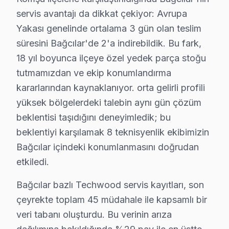
3. Arıza kaynağı tespit edilir: panel mi, anakart mı, güç
servis avantajı da dikkat çekiyor: Avrupa
4. Yazılı fiyat teklifi sunulur; onay olmadan işlem başla
Yakası genelinde ortalama 3 gün olan teslim
5. Orijinal veya OEM eşdeğer Techwood parça ile ona
süresini Bağcılar'de 2'a indirebildik. Bu fark,
6. Tüm fonksiyonlar kapsamlı test edilir; garanti belgesi 
18 yıl boyunca ilçeye özel yedek parça stoğu
Techwood TV Bakım Tavsiyeleri
tutmamızdan ve ekip konumlandırma
kararlarından kaynaklanıyor. orta gelirli profili
bu TV TV'ler için en yaygın kullanıcı hatası; güç dal
yüksek bölgelerdeki talebin aynı gün çözüm
Techwood televizyon ünitesi'niz arızalandığında verile
beklentisi taşıdığını deneyimledik; bu
Techwood güvenilirliği standartlarında Techwood servis
beklentiyi karşılamak 8 teknisyenlik ekibimizin
Bağcılar içindeki konumlanmasını doğrudan
Techwood TV Teknik Rehberi: Panel, Teşhis ve
etkiledi.
Techwood televizyonlarınızın tamir ve bakımında Bağcı
Bağcılar bazlı Techwood servis kayıtları, son
Neden Bağcılar'de Techwood teknik desteği T
çeyrekte toplam 45 müdahale ile kapsamlı bir
veri tabanı oluşturdu. Bu verinin arıza
Bağcılar Techwood TV Ekran Anakart Profesyonel Servis ve T