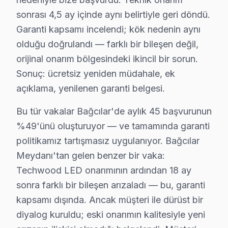
sonrası 4,5 ay içinde aynı belirtiyle geri döndü.
Çınar'da Techwood TV Servisi
Garanti kapsamı incelendi; kök nedenin aynı
Çınar Mahallesi, Techwood ekran'ler için değişik arıza t
olduğu doğrulandı — farklı bir bileşen değil,
orijinal onarım bölgesindeki ikincil bir sorun.
Demirkapı'da Techwood TV Servisi
Sonuç: ücretsiz yeniden müdahale, ek
Demirkapı Mahallesi’nde, Techwood televizyon'lerde sıkç
açıklama, yenilenen garanti belgesi.
Fatih'te Techwood TV Servisi
Bu tür vakalar Bağcılar'de aylık 45 başvurunun
Fatih Mahallesi, Techwood televizyonunuz'ler açısından f
%49'ünü oluşturuyor — ve tamamında garanti
politikamız tartışmasız uygulanıyor. Bağcılar
Fevzi Çakmak'ta Techwood TV Servisi
Meydanı'tan gelen benzer bir vaka:
Fevzi Çakmak Mahallesi’nde, Techwood ekran arızaları ar
Techwood LED onarımının ardından 18 ay
Göztepe'de Techwood TV Servisi
sonra farklı bir bileşen arızaladı — bu, garanti
kapsamı dışında. Ancak müşteri ile dürüst bir
Göztepe Mahallesi, Techwood ekran'lerde yaşanan farklı a
diyalog kuruldu; eski onarımın kalitesiyle yeni
Güneşli'de Techwood TV Servisi