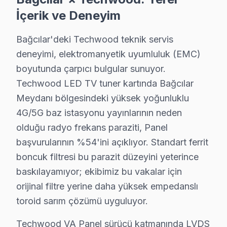
· Bağcılar Samsung
· Bağcılar LG
İçerik ve Deneyim
· Bağcılar Panasonic
· Bağcılar Toshiba
Bağcılar'deki Techwood teknik servis
deneyimi, elektromanyetik uyumluluk (EMC)
boyutunda çarpıcı bulgular sunuyor.
Techwood LED TV tuner kartında Bağcılar
Bağcılar Techwood Servis: En Çok Sorulan S
Meydanı bölgesindeki yüksek yoğunluklu
4G/5G baz istasyonu yayınlarının neden
Bağcılar Techwood televizyon ünitesi tamirinde iki kr
olduğu radyo frekans paraziti, Panel
başvurularının %54'ini açıklıyor. Standart ferrit
boncuk filtresi bu parazit düzeyini yeterince
baskılayamıyor; ekibimiz bu vakalar için
Techwood Servis: 15 Yıl Deneyim
orijinal filtre yerine daha yüksek empedanslı
toroid sarım çözümü uyguluyor.
✓ 15+ Yıl Deneyim
✓ Yazılı Garanti Belgesi
Techwood VA Panel sürücü katmanında LVDS
✓ Orijinal Yedek Parça