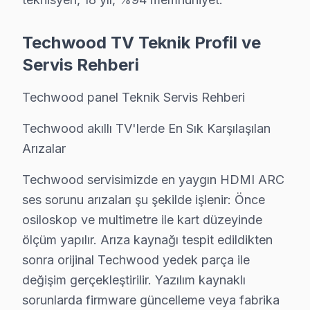
• Ses kartı/hoparlör tamiri: ₺300 – ₺700
Bağcılar'de fiyata dahil olanlar:
Techwood TV Teknik Profil ve
• Arıza tespiti (teşhis)
Servis Rehberi
• İşçilik maliyeti
• 2 yıl garanti (parça + işçilik)
Techwood panel Teknik Servis Rehberi
• Sigortalı taşıma (gerekirse)
Techwood akıllı TV'lerde En Sık Karşılaşılan
Bağcılar'da Techwood panel için fiyat almak: Hattımızı 
Arızalar
Techwood Onarım Garantisi – Bağcılar Müşter
Techwood servisimizde en yaygın HDMI ARC
Techwood TV Servis Garanti Belgesi – Yazılı ve İmzalı Güvenc
ses sorunu arızaları şu şekilde işlenir: Önce
Bağcılar'de Techwood servis hizmetlerimizde sunduğumu
osiloskop ve multimetre ile kart düzeyinde
Bağcılar garanti kapsamımız — Bağcılar servisimizde ge
ölçüm yapılır. Arıza kaynağı tespit edildikten
sonra orijinal Techwood yedek parça ile
• Bağcılar'de işçilik garantisi: 2 yıl
değişim gerçekleştirilir. Yazılım kaynaklı
• Bağcılar servisimizde yedek parça garantisi: 2 yıl (ori
sorunlarda firmware güncelleme veya fabrika
• Bağcılar'de aynı arızanın tekrarında ücretsiz müdah