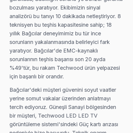
Son olarak, "yazılım sorunu" da kullanıcıların sıkça ka
bozulması yaratıyor. Ekibimizin sinyal
Bu sorunlar göz önünde bulundurulduğunda, kullanıcılar
analizörü bu tanıyı 10 dakikada netleştiriyor. 8
teknisyen bu teşhis kapasitesine sahip; 18
Bağcılar Mahallelerinde Techwood Servis: Sür
yıllık Bağcılar deneyimimiz bu tür ince
sorunların yakalanmasında belirleyici fark
100. Yıl'da Techwood TV Servisi
yaratıyor. Bağcılar'de EMC-kaynaklı
100. Yıl Mahallesi'nde, Techwood televizyonunuz arızala
sorunlarının teşhis başarısı son 20 ayda
%49'tür, bu rakam Techwood ürün yelpazesi
15 Temmuz'da Techwood TV Servisi
için başarılı bir orandır.
15 Temmuz Mahallesi, Techwood televizyonunuz kullanıcıs
Bağcılar'deki müşteri güvenini soyut vaatler
Bağlar'da Techwood TV Servisi
yerine somut vakalar üzerinden anlatmayı
Bağlar Mahallesi’nde, Techwood televizyonunuz'lerde öz
tercih ediyoruz. Güneşli Sanayi bölgesinden
bir müşteri, Techwood LED LED TV
Barbaros'ta Techwood TV Servisi
görüntüleme sistemi'sindeki Güç kartı arızası
Barbaros Mahallesi, Techwood ekran'ler açısından çeşitl
nedeniyle bize başvurdu. Teknik onarım