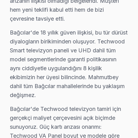
arızanın ilişkisi olmadığı belgelendi. Müşteri
hem yeni teklifi kabul etti hem de bizi
Güneşli Mahallesi'nde, Techwood televizyon arızaları sı
çevresine tavsiye etti.
Hürriyet'te Techwood TV Servisi
Bağcılar'de 18 yıllık güven ilişkisi, bu tür dürüst
Hürriyet Mahallesi, Techwood ekran kullanıcıları için ç
diyalogların birikiminden oluşuyor. Techwood
İnönü'de Techwood TV Servisi
Smart televizyon paneli ve UHD dahil tüm
model segmentlerinde garanti politikasının
İnönü Mahallesi’nde, Techwood ekran arızaları arasındak
aynı ciddiyetle uygulandığını 8 kişilik
Kazım Karabekir'de Techwood TV Servisi
ekibimizin her üyesi bilincinde. Mahmutbey
Kazım Karabekir Mahallesi'nde yaşayanlar, Techwood ekr
dahil tüm Bağcılar mahallelerinde bu yaklaşım
değişmez.
Kemalpaşa'da Techwood TV Servisi
Bağcılar'de Techwood televizyon tamiri için
Kemalpaşa Mahallesi sakinleri için Techwood televizyo
gerçekçi maliyet çerçevesini açık biçimde
Kirazlı'da Techwood TV Servisi
sunuyoruz. Güç kartı arızası onarımı:
Techwood VA Panel boyut ve modele göre
Kirazlı Mahallesi’nde yaşayanların Techwood televizyo