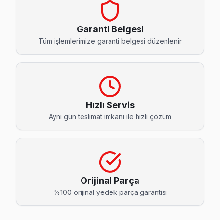
15 Temmuz Techwood Servis
15 Temmuz'deki Techwood TV sahiplerinin yüzde sekseni tami
Garanti Belgesi
Bağcılar TV Servis Merkezi →
Tüm işlemlerimize garanti belgesi düzenlenir
Bağlar Techwood Servis
Bağlar'deki Techwood TV kullanıcılarına ikinci el cihaz alır
Bağlar Techwood Anakart Tamiri →
Hızlı Servis
Barbaros Techwood Servis
Aynı gün teslimat imkanı ile hızlı çözüm
Bağcılar'nın Barbaros bölgesindeki Techwood müşterilerimiz
Barbaros Techwood Anakart Tamiri →
Çınar Techwood Servis
Çınar mahallesi Techwood TV servisi için ön değerlendirme 
Orijinal Parça
Techwood Servis Merkezi →
%100 orijinal yedek parça garantisi
Demirkapı Techwood Servis