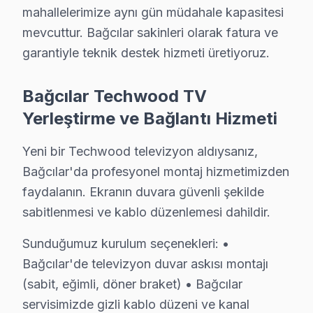
mahallelerimize aynı gün müdahale kapasitesi
Techwood Servisi Garanti ve Sonrası Destek
mevcuttur. Bağcılar sakinleri olarak fatura ve
Bağcılar Techwood TV Servis Garanti Belgesi - 1 Yıl Parça Gü
garantiyle teknik destek hizmeti üretiyoruz.
Bağcılar'de Techwood televizyon ünitesi tamirinde garan
Bağcılar servisinde işçilik garantisi: Techwood tamir
Bağcılar Techwood TV
Techwood parça garantisi: Bağcılar'de değiştirdiğimiz T
Yerleştirme ve Bağlantı Hizmeti
Garanti belgesi: Her Bağcılar bu cihaz tamiri sonrası imzal
Yeni bir Techwood televizyon aldıysanız,
Bağcılar servis sonrası erişim: "Techwood TV'min sesi 
Bağcılar'da profesyonel montaj hizmetimizden
faydalanın. Ekranın duvara güvenli şekilde
Bağcılar Techwood TV Sahiplerine Öneriler
sabitlenmesi ve kablo düzenlemesi dahildir.
Bağcılar'de Techwood akıllı TV sahibi biriyseniz Bağc
Bağcılar Meydanı aksında yaşıyorsanız: Yoğun nüfus yap
Sunduğumuz kurulum seçenekleri: •
Bağcılar'de televizyon duvar askısı montajı
Güneşli Sanayi çevresindeyseniz: Bu bölgedeki Techwoo
(sabit, eğimli, döner braket) • Bağcılar
Metro ve Metrobüs güzergahında erişilebilir konumdaki
servisimizde gizli kablo düzeni ve kanal