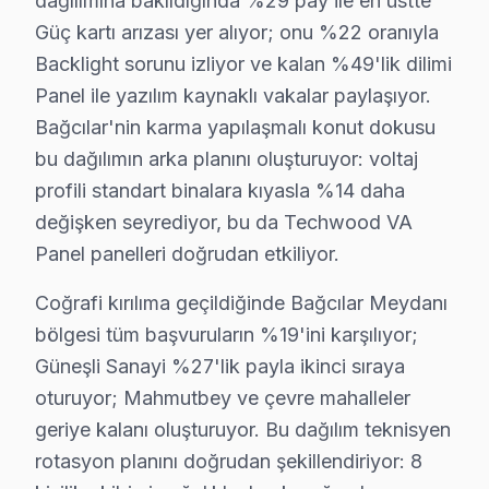
dağılımına bakıldığında %29 pay ile en üstte
Bağcılar'da Techwood LED TV'niz bozulduğunda aklınıza 
Güç kartı arızası yer alıyor; onu %22 oranıyla
• Bağcılar'de 25+ sertifikalı teknisyen Techwood görün
Backlight sorunu izliyor ve kalan %49'lik dilimi
• Bağcılar'de sadece orijinal parça kullanıyoruz. kap
Panel ile yazılım kaynaklı vakalar paylaşıyor.
• Termal kamera ve osiloskop kullanarak arızalı bileşe
Bağcılar'nin karma yapılaşmalı konut dokusu
Şunu da belirtelim:, Bağcılar Meydanı, Güneşli Sanayi
bu dağılımın arka planını oluşturuyor: voltaj
profili standart binalara kıyasla %14 daha
Bağcılar Techwood TV Yerleştirme ve Bağlant
değişken seyrediyor, bu da Techwood VA
Yeni bir Techwood televizyon aldıysanız, Bağcılar'da 
Panel panelleri doğrudan etkiliyor.
Sunduğumuz kurulum seçenekleri:
Coğrafi kırılıma geçildiğinde Bağcılar Meydanı
• Bağcılar'de televizyon duvar askısı montajı (sabit, e
bölgesi tüm başvuruların %19'ini karşılıyor;
• Bağcılar servisimizde gizli kablo düzeni ve kanal mon
Güneşli Sanayi %27'lik payla ikinci sıraya
• Bağcılar'de HDMI, ses sistemi ve uydu bağlantı kur
oturuyor; Mahmutbey ve çevre mahalleler
• Bağcılar'de Smart ekran ağ yapılandırması ve kana
geriye kalanı oluşturuyor. Bu dağılım teknisyen
• Bağcılar servisimizde ekran kalibrasyon ve görüntü 
rotasyon planını doğrudan şekillendiriyor: 8
Techwood televizyon ünitesi'nizin ilk açılışından itiba