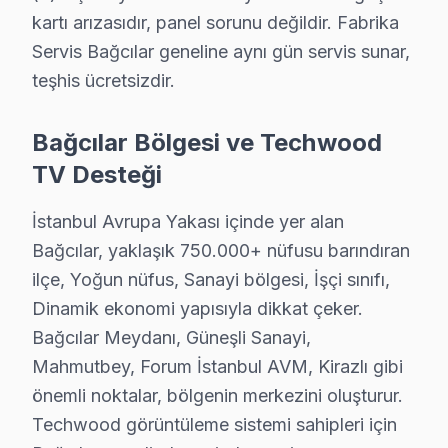
kartı arızasıdır, panel sorunu değildir. Fabrika
Servis Bağcılar geneline aynı gün servis sunar,
teşhis ücretsizdir.
Bağcılar Bölgesi ve Techwood
TV Desteği
İstanbul Avrupa Yakası içinde yer alan
Bağcılar, yaklaşık 750.000+ nüfusu barındıran
ilçe, Yoğun nüfus, Sanayi bölgesi, İşçi sınıfı,
Dinamik ekonomi yapısıyla dikkat çeker.
Bağcılar Meydanı, Güneşli Sanayi,
Mahmutbey, Forum İstanbul AVM, Kirazlı gibi
Techwood Uzman Teknisyen Ekibi — Bağcılar
önemli noktalar, bölgenin merkezini oluşturur.
Emre K. — Techwood Servis Uzmanı
Techwood görüntüleme sistemi sahipleri için
15 yıllık Techwood TV tamir deneyimi. Bağcılar ve çevre ilç