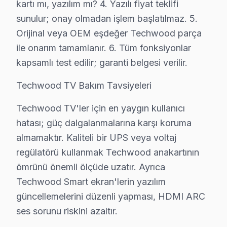
kartı mı, yazılım mı? 4. Yazılı fiyat teklifi
Bağcılar'da Techwood servis hizmetlerimiz, alanında 
sunulur; onay olmadan işlem başlatılmaz. 5.
Teknisyen kadromuzun özellikleri:
Orijinal veya OEM eşdeğer Techwood parça
• Bağcılar'de ortalama 10+ yıl sektör deneyimi
ile onarım tamamlanır. 6. Tüm fonksiyonlar
• Techwood özel sertifika ve eğitimler
kapsamlı test edilir; garanti belgesi verilir.
• Bağcılar servisimizde güncel teknoloji ve arıza çözüml
Techwood TV Bakım Tavsiyeleri
• Bağcılar'de müşteri memnuniyeti odaklı yaklaşım
• Temiz ve düzenli çalışma prensibi
Techwood TV'ler için en yaygın kullanıcı
Bağcılar'da Techwood televizyonlarınızı emin ellere te
hatası; güç dalgalanmalarına karşı koruma
almamaktır. Kaliteli bir UPS veya voltaj
Bağcılar'dan Komşu İlçelere Techwood Servi
regülatörü kullanmak Techwood anakartının
Techwood ekran teknik desteğimiz Bağcılar merkezden b
ömrünü önemli ölçüde uzatır. Ayrıca
Techwood Smart ekran'lerin yazılım
Servis ağı detayları:
güncellemelerini düzenli yapması, HDMI ARC
• Bağcılar ve çevresi tam kapsama — Bağcılar servisim
ses sorunu riskini azaltır.
• Bağcılar'de yoğun saatlerde bile aynı gün müdahale