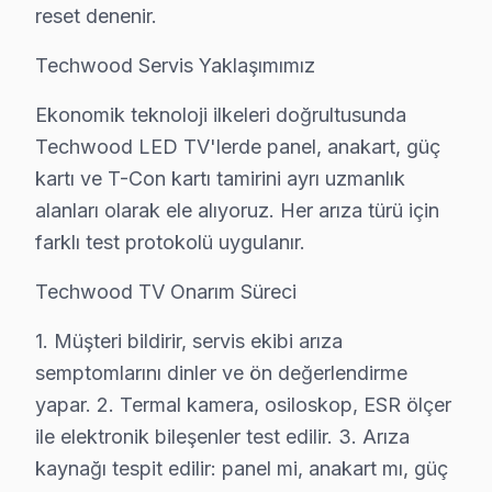
reset denenir.
• Bağcılar servisimizde garanti belgesi ve fatura ile kay
Bağcılar'de garanti dışı durumlar: Kullanıcı kaynaklı ha
Techwood Servis Yaklaşımımız
Ekonomik teknoloji ilkeleri doğrultusunda
Bağcılar Techwood Ekspres Servis – Sabah A
Techwood LED TV'lerde panel, anakart, güç
TV arızası beklemez — biz de bekletmeyiz. Bağcılar'
kartı ve T-Con kartı tamirini ayrı uzmanlık
Hızlı müdahale garantimiz:
alanları olarak ele alıyoruz. Her arıza türü için
• Bağcılar'de ekspres servis: 4 saat içinde müdahale g
farklı test protokolü uygulanır.
• Teknisyen yolda iken anlık konum bildirimi
Techwood TV Onarım Süreci
• Bağcılar parça temin süresi: aynı gün (stokta mevcu
• Bağcılar'de iş yerine özel mesai saati dışı servis
1. Müşteri bildirir, servis ekibi arıza
semptomlarını dinler ve ön değerlendirme
• Servis tamamlandığında e-posta/SMS bildirimi
yapar. 2. Termal kamera, osiloskop, ESR ölçer
Gün içinde Bağcılar'da Techwood servis randevusu a
ile elektronik bileşenler test edilir. 3. Arıza
Bağcılar Techwood TV Uzmanı – 15 Yıllık Den
kaynağı tespit edilir: panel mi, anakart mı, güç