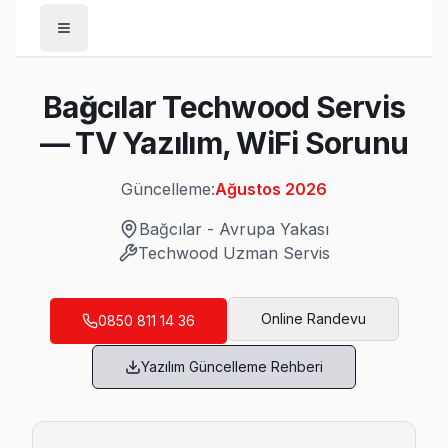
Anasayfa
Bağcılar Techwood Servis
/
Bağcılar
— TV Yazılım, WiFi Sorunu
/
Techwood
Güncelleme:
Ağustos 2026
Son Güncelleme:
Ağustos 2026
Bağcılar
-
Avrupa Yakası
Techwood
Uzman Servis
Bağcılar'da Mahalle Mahalle Techwood TV
Online Randevu
0850 811 14 36
100. Yıl Techwood Servis
Yazılım Güncelleme Rehberi
Bağcılar'da 100. Yıl mahallesi için Techwood TV tamir ra
Bağcılar TV Servis Merkezi →