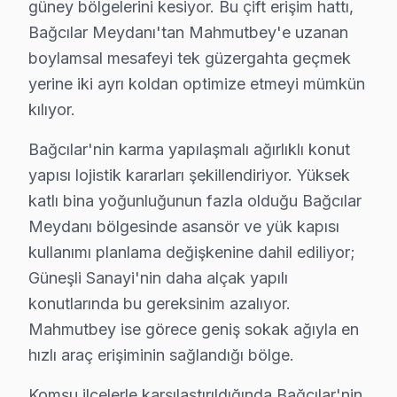
güney bölgelerini kesiyor. Bu çift erişim hattı,
Servis kalitesi tarafında ise tablo belirgin biçimde ol
Bağcılar Meydanı'tan Mahmutbey'e uzanan
Bağcılar'deki söz konusu model müşteri deneyimini te
boylamsal mesafeyi tek güzergahta geçmek
İkinci senaryo — Chip-level müdahale: Güneşli Sanayi'd
yerine iki ayrı koldan optimize etmeyi mümkün
Üçüncü senaryo — Yazılım sorunu: Mahmutbey mahallesin
kılıyor.
Techwood TV Teknik Profil ve Servis Rehberi
Bağcılar'nin karma yapılaşmalı ağırlıklı konut
yapısı lojistik kararları şekillendiriyor. Yüksek
Techwood panel Teknik Servis Rehberi
katlı bina yoğunluğunun fazla olduğu Bağcılar
Techwood akıllı TV'lerde En Sık Karşılaşılan Arızalar
Meydanı bölgesinde asansör ve yük kapısı
Techwood servisimizde en yaygın HDMI ARC ses sorunu ar
kullanımı planlama değişkenine dahil ediliyor;
Techwood Servis Yaklaşımımız
Güneşli Sanayi'nin daha alçak yapılı
Ekonomik teknoloji ilkeleri doğrultusunda bu TV LED TV'
konutlarında bu gereksinim azalıyor.
bu cihaz TV Onarım Süreci
Mahmutbey ise görece geniş sokak ağıyla en
1. Müşteri bildirir, servis ekibi arıza semptomlarını di
hızlı araç erişiminin sağlandığı bölge.
2. Termal kamera, osiloskop, ESR ölçer ile elektronik bil
Komşu ilçelerle karşılaştırıldığında Bağcılar'nin