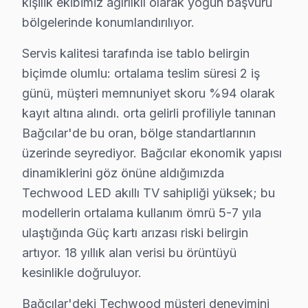
kişilik ekibimiz ağırlıklı olarak yoğun başvuru
bölgelerinde konumlandırılıyor.
Bağcılar Techwood TV Temizlik ve Bakım – Pe
Servis kalitesi tarafında ise tablo belirgin
Televizyon arızalarının büyük kısmı ihmal edilen bakı
biçimde olumlu: ortalama teslim süresi 2 iş
Bakım işlemlerimiz:
günü, müşteri memnuniyet skoru %94 olarak
• Bağcılar'de toz ve ısı yönetimi optimizasyonu
kayıt altına alındı. orta gelirli profiliyle tanınan
• Güç kartı kondansatör ön kontrolü — Bağcılar servi
Bağcılar'de bu oran, bölge standartlarının
• Bağcılar'de ekran pikseli ve renk kalibrasyonu
üzerinde seyrediyor. Bağcılar ekonomik yapısı
• Ses sistemi ve hoparlör temizliği — Bağcılar
dinamiklerini göz önüne aldığımızda
• Bağcılar'de bağlantı portları ve konektör bakımı
Techwood LED akıllı TV sahipliği yüksek; bu
Yılda en az bir kez profesyonel bakım, Techwood akıllı
modellerin ortalama kullanım ömrü 5-7 yıla
ulaştığında Güç kartı arızası riski belirgin
Bağcılar Techwood Servis Hizmeti – Yerinde 
artıyor. 18 yıllık alan verisi bu örüntüyü
kesinlikle doğruluyor.
Bağcılar'de aniden arızalanan Techwood görüntüleme sis
Bağcılar'de yerinde servis avantajları:
Bağcılar'deki Techwood müşteri deneyimini