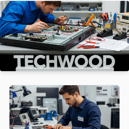
Techwood marka TV'niz Demirkapı'de çalışmıyorsa teknik ek
Bağcılar Techwood Servis →
Fatih Techwood Servis
Bağcılar'da Fatih bölgesi dahil tüm hizmet alanımızda Techwo
Techwood Servis Merkezi →
Fevzi Çakmak Techwood Servis
Bağcılar'da Fevzi Çakmak bölgesindeki Techwood kullanıcıla
Techwood Servis Merkezi →
Göztepe Techwood Servis
Bağcılar'da Göztepe bölgesi dahil tüm hizmet alanımızda Tec
Bağcılar TV Servis Merkezi →
Güneşli Techwood Servis
Güneşli'deki Techwood TV kullanıcılarına ikinci el cihaz alı