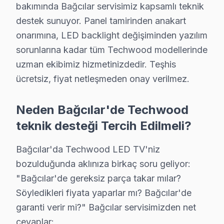
bakımında Bağcılar servisimiz kapsamlı teknik
Bağcılar bölgesindeki Techwood kullanıcılarının getird
destek sunuyor. Panel tamirinden anakart
Güç kartı arızası: Bağcılar'de Techwood VA Panel panelle
onarımına, LED backlight değişiminden yazılım
Backlight sorunu: Bağcılar'de Smart panel sistemini k
sorunlarına kadar tüm Techwood modellerinde
Panel: Bağcılar'de LED ekranlarda daha sık rastlıyoruz
uzman ekibimiz hizmetinizdedir. Teşhis
T-Con: Bağcılar'de bu sorunla başvuran müşteriler için
ücretsiz, fiyat netleşmeden onay verilmez.
» Bağcılar'de tüm Techwood model ve serilerinde VA Pa
Neden Bağcılar'de Techwood
Bağcılar Techwood TV Arızaları – Televizyon
teknik desteği Tercih Edilmeli?
Techwood LED TV'niz sorun mu yaşıyor? Bağcılar'de sık 
Bağcılar'da Techwood LED TV'niz
Techwood görüntüleme sistemi'nin ekranı kararmış, ses
bozulduğunda aklınıza birkaç soru geliyor:
Techwood televizyon paneli açılmıyor, standby ışığı y
"Bağcılar'de gereksiz parça takar mılar?
Techwood Smart televizyon uygulamaları çöküyor, Wi-F
Söyledikleri fiyata yaparlar mı? Bağcılar'de
Ekranda yatay veya dikey çizgiler var — panel mi gitti?
garanti verir mi?" Bağcılar servisimizden net
Bağcılar'de bu TV ekran tamiri için teşhis ücretsiz — 
cevaplar: