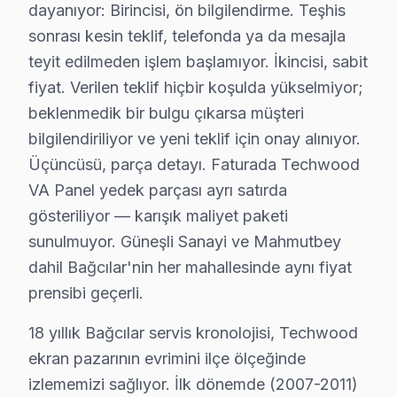
Yıldıztepe'de Techwood TV Servisi
dayanıyor: Birincisi, ön bilgilendirme. Teşhis
Yıldıztepe Mahallesi'nde, Techwood TV servisi alırken, 
sonrası kesin teklif, telefonda ya da mesajla
teyit edilmeden işlem başlamıyor. İkincisi, sabit
Techwood Parça Ömrü ve Bakım Maliyetleri
fiyat. Verilen teklif hiçbir koşulda yükselmiyor;
beklenmedik bir bulgu çıkarsa müşteri
Techwood televizyonlar, kullanıcıların ihtiyaçlarına uy
bilgilendiriliyor ve yeni teklif için onay alınıyor.
Güç kartı, LED backlight ve T-Con kartı gibi parçalar d
Üçüncüsü, parça detayı. Faturada Techwood
Fiyatları etkileyen en önemli faktörlerden biri garanti
VA Panel yedek parçası ayrı satırda
gösteriliyor — karışık maliyet paketi
Bağcılar'de Fabrika Servis: Uzun Ömürlü TV Ç
sunulmuyor. Güneşli Sanayi ve Mahmutbey
Fabrika Servis olarak, bu bölgede sunduğumuz çözümler
dahil Bağcılar'nin her mahallesinde aynı fiyat
Bizler, yerinde tamir hizmeti sunarak, kullanıcıların z
prensibi geçerli.
Bağcılar bölgesinde, çevreye duyarlı, uzun ömürlü TV
18 yıllık Bağcılar servis kronolojisi, Techwood
ekran pazarının evrimini ilçe ölçeğinde
Bağcılar Techwood servis - TV Tamiri
izlememizi sağlıyor. İlk dönemde (2007-2011)