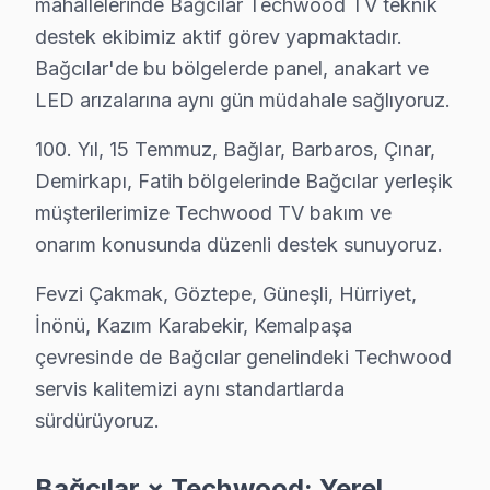
mahallelerinde Bağcılar Techwood TV teknik
destek ekibimiz aktif görev yapmaktadır.
Bağcılar Yakın İlçelerde Techwood Servisi
Bağcılar'de bu bölgelerde panel, anakart ve
· Arnavutköy Techwood
· Avcılar Techwood
LED arızalarına aynı gün müdahale sağlıyoruz.
100. Yıl, 15 Temmuz, Bağlar, Barbaros, Çınar,
· Bahçelievler Techwood
· Bakırköy Techwood
Demirkapı, Fatih bölgelerinde Bağcılar yerleşik
· Başakşehir Techwood
· Bayrampaşa Techwood
müşterilerimize Techwood TV bakım ve
onarım konusunda düzenli destek sunuyoruz.
· Beşiktaş Techwood
· Beylikdüzü Techwood
Fevzi Çakmak, Göztepe, Güneşli, Hürriyet,
İnönü, Kazım Karabekir, Kemalpaşa
Bağcılar Diğer Marka Servisleri
çevresinde de Bağcılar genelindeki Techwood
· Bağcılar Sony
· Bağcılar Philips
servis kalitemizi aynı standartlarda
sürdürüyoruz.
· Bağcılar Hi-Level
· Bağcılar iFFALCON
Bağcılar × Techwood: Yerel