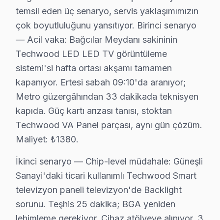
• Bağcılar'de randevu sonrası 1-2 saat içinde kapınızd
temsil eden üç senaryo, servis yaklaşımımızın
• Bağcılar servisimizde tüm marka ve model uyumlul
çok boyutluluğunu yansıtıyor. Birinci senaryo
• Bağcılar'de orijinal parça stok garantisi
— Acil vaka: Bağcılar Meydanı sakininin
Techwood LED LED TV görüntüleme
• Bağcılar servisimizde servis sonrası test ve kalibras
sistemi'si hafta ortası akşamı tamamen
• Bağcılar'de fatura ve resmi garanti belgesi
kapanıyor. Ertesi sabah 09:10'da aranıyor;
Bağcılar'da Techwood yetkili servis kalitesinde hizmet a
Metro güzergâhından 33 dakikada teknisyen
Bağcılar'da Techwood TV İçin Orijinal Parça T
kapıda. Güç kartı arızası tanısı, stoktan
Techwood VA Panel parçası, aynı gün çözüm.
Bağcılar'da Techwood televizyon tamirinde Bağcılar ser
Maliyet: ₺1380.
Bağcılar parça stoğumuz:
• Bağcılar'de LCD, OLED ve QLED panel çeşitleri
İkinci senaryo — Chip-level müdahale: Güneşli
Sanayi'daki ticari kullanımlı Techwood Smart
• Bağcılar servisimizde LED bar ve backlight modülleri
televizyon paneli televizyon'de Backlight
• Bağcılar'de mainboard, power board, T-Con kartları
sorunu. Teşhis 25 dakika; BGA yeniden
• Bağcılar servisimizde HDMI soket, IR alıcı, Wi-Fi mo
lehimleme gerekiyor. Cihaz atölyeye alınıyor. 3