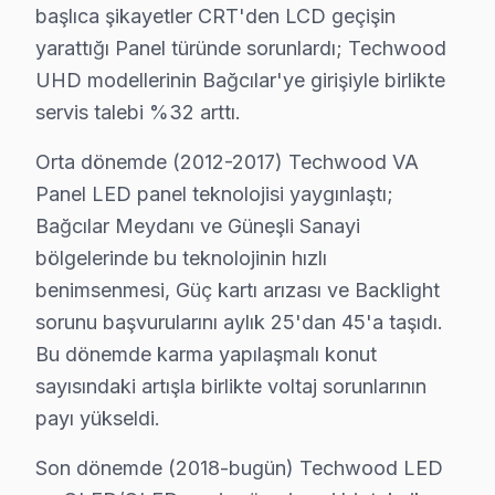
Tekstil karakterine sahip Bağcılar'da Techwood telev
başlıca şikayetler CRT'den LCD geçişin
yarattığı Panel türünde sorunlardı; Techwood
Bağcılar Bölgesi ve Techwood TV Desteği
UHD modellerinin Bağcılar'ye girişiyle birlikte
İstanbul Avrupa Yakası içinde yer alan Bağcılar, yakl
servis talebi %32 arttı.
Orta dönemde (2012-2017) Techwood VA
Techwood TV Servis Ağımız: Bağcılar Tüm Ma
Panel LED panel teknolojisi yaygınlaştı;
Bağcılar'de Techwood televizyon servisi arayan tüm mah
Bağcılar Meydanı ve Güneşli Sanayi
Kirazlı, Mahmutbey, Sancaktepe, Yavuz Selim, Yenimah
bölgelerinde bu teknolojinin hızlı
100. Yıl, 15 Temmuz, Bağlar, Barbaros, Çınar, Demirk
benimsenmesi, Güç kartı arızası ve Backlight
Fevzi Çakmak, Göztepe, Güneşli, Hürriyet, İnönü, Kazı
sorunu başvurularını aylık 25'dan 45'a taşıdı.
Bu dönemde karma yapılaşmalı konut
Bağcılar × Techwood: Yerel İçerik ve Deneyim
sayısındaki artışla birlikte voltaj sorunlarının
Bağcılar'deki Techwood teknik servis deneyimi, elektr
payı yükseldi.
Techwood VA Panel sürücü katmanında LVDS sinyal bütün
Son dönemde (2018-bugün) Techwood LED
Techwood Smart akıllı TV modellerindeki HDMI paraziti