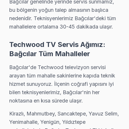
Bağcılar genelinde yerinde servis sunmamız,
· Techwood fabrika servis sertifikası
bu bölgenin yoğun talep almasının başlıca
· Orijinal ve OEM yedek parça tedarikçisi
nedenidir. Teknisyenlerimiz Bağcılar'deki tüm
· 2010'dan günümüze tüm Techwood modelleri
mahallelere ortalama 30-45 dakikada ulaşır.
Bağcılar Servis İstatistikleri
· Bağcılar'de
625+
Techwood TV tamiri
Techwood TV Servis Ağımız:
· Müşteri memnuniyeti
%96
Bağcılar Tüm Mahalleler
· Ortalama tamir süresi:
2–3 iş günü
· Tüm işlemler
2 yıl garantili
Bağcılar'de Techwood televizyon servisi
arayan tüm mahalle sakinlerine kapıda teknik
hizmet sunuyoruz. İlçenin coğrafi yapısını iyi
Bu sayfayla ilgili hizmet sayfaları:
bilen teknisyenlerimiz, Bağcılar'nin her
↑ Techwood Servis Ana Sayfası
noktasına en kısa sürede ulaşır.
↑ Bağcılar TV Servis Merkezi
Kirazlı, Mahmutbey, Sancaktepe, Yavuz Selim,
Yenimahalle, Yenigün, Yıldıztepe