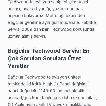
Techwood televizyon sahipleri için: panel
Yenimahalle semtindeki Techwood TV sorunları için kapıya k
arızası, anakart yanığı, yazılım donması —
Techwood Servis Merkezi →
hepsine bakıyoruz. Metro ağı üzerinden
Yenigün Techwood Servis
Bağcılar geneline aynı gün müdahale. Fabrika
Yenigün'deki Techwood TV kullanıcılarına ikinci el cihaz alı
Servis, 2009'dan beri Techwood konusunda
Bağcılar TV Servis Merkezi →
uzmanlaşmış servis.
Yıldıztepe Techwood Servis
Bağcılar Techwood Servis: En
Techwood TV'de T-Con kart arızası Yıldıztepe mahallesinde 
Çok Sorulan Sorulara Özet
Yıldıztepe Techwood Açılmıyor Arıza →
Yanıtlar
Bağcılar Techwood televizyon ünitesi
Bağcılar Techwood TV Servis Hizmet Bölgesi
tamirinde iki kritik bilgi: (1) Panel değişimi
Bağcılar bölgesine kapıya gelen Techwood TV tamir servisi hizm
panel değerinin %40-60'ına mal olabilir —
anakart/güç kartı tamiri çok daha ekonomiktir;
(2) Açılmayan akıllı TV büyük olasılıkla güç