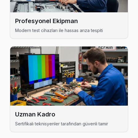
Güneşli Techwood Açılmıyor Arıza →
Hürriyet Techwood Servis
Profesyonel Ekipman
Techwood TV'niz Hürriyet'de arıza yaptıysa taşımanıza gere
Modern test cihazları ile hassas arıza tespiti
Hürriyet Techwood Açılmıyor Arıza →
İnönü Techwood Servis
İnönü semtindeki Techwood TV sorunları için kapıya kadar s
İnönü Techwood Açılmıyor Arıza →
Kazım Karabekir Techwood Servis
Kazım Karabekir mahallesi Techwood TV teknisyeniniz orta
Bağcılar Techwood Servis →
Kemalpaşa Techwood Servis
Uzman Kadro
Bağcılar'da Kemalpaşa mahallesi Techwood kullanıcıları a
Sertifikalı teknisyenler tarafından güvenli tamir
Bağcılar Techwood Servis →