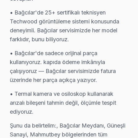
Bağcılar'de Techwood Servis Hizmetleri
• Bağcılar'de 25+ sertifikalı teknisyen
Techwood görüntüleme sistemi konusunda
Bağcılar bölgesinde Techwood panel tamirinde uzmanla
deneyimli. Bağcılar servisimizde her model
Techwood VA Panel ve LED Panel Tamiri: Techwood'ın 
farklıdır, bunu biliyoruz.
Anakart ve Güç Kartı Onarımı: BGA reballing ve SMD le
• Bağcılar'de sadece orijinal parça
bu cihaz Yazılım ve Sistem Desteği: LED LED TV, Smart
kullanıyoruz. kapıda ödeme imkânıyla
» Bağcılar'e ve çevre mahallelere yerinde servis desteğ
çalışıyoruz — Bağcılar servisimizde fatura
Şeffaf Fiyatlandırma ve Müşteri Memnuniyeti
üzerinde her parça açıkça yazıyor.
Servis sürecinin başından sonuna kadar şeffaf fiyat poli
• Termal kamera ve osiloskop kullanarak
Ücretsiz Arıza Tespiti: Bağcılar'de arıza tespiti tamam
arızalı bileşeni tahmin değil, ölçümle tespit
Şeffaf Fiyat Teklifi: Hangi bileşenlerin değişeceğini, h
ediyoruz.
Garantili Servis Avantajı: 6 ay-2 yıl garanti ile aynı s
Şunu da belirtelim:, Bağcılar Meydanı, Güneşli
» Basit arızalarda aynı gün servis tamamlanır. Karmaş
Sanayi, Mahmutbey bölgelerinden tüm