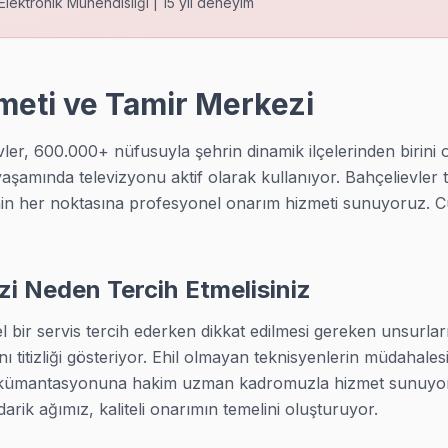
Elektronik Mühendisliği | 15 yıl deneyim
r müşteri ziyaretinde kimlik ve şirket kartını gösteriyor. Kapıyı yab
zmeti ve Tamir Merkezi
r, 600.000+ nüfusuyla şehrin dinamik ilçelerinden birini o
yaşamında televizyonu aktif olarak kullanıyor. Bahçelievler 
de bizi arıyor. Bahçelievler teknik ekibimiz satın alma öncesi gizli arı
n her noktasına profesyonel onarım hizmeti sunuyoruz. Cu
zi Neden Tercih Etmelisiniz
e aynı araç gereçle çalışıyor: orijinal yedek parça stoku, osiloskop
ir servis tercih ederken dikkat edilmesi gereken unsurların b
nı titizliği gösteriyor. Ehil olmayan teknisyenlerin müdahales
dokümantasyonuna hakim uzman kadromuzla hizmet sunuyoruz.
larda TV tamiri için bizi tercih ediyor. Bahçelievler'nın bu bölgesi
darik ağımız, kaliteli onarımın temelini oluşturuyor.
