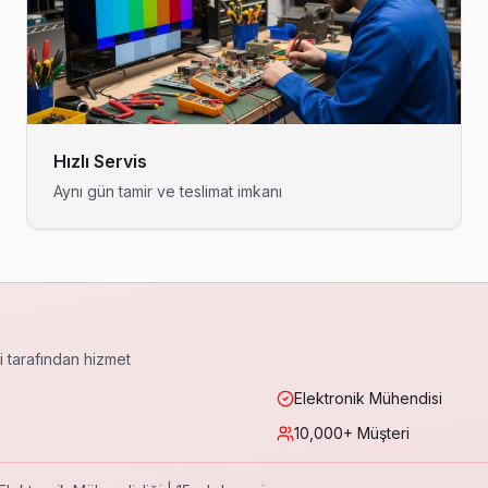
is. Bahçelievler'da 15 yıldır güvenilir TV tamiri yapıyoruz, yazılı ga
ibimiz Bahçelievler genelinde günlük tur yapıyor, Fevzi Çakmak mah
Hızlı Servis
Aynı gün tamir ve teslimat imkanı
V donuyor, güncelleme hatası) genellikle firmware yenileme ile çözülüy
rızası yaşıyorsanız Bahçelievler servisimizi arayın; aynı gün adresin
ri tarafından hizmet
Elektronik Mühendisi
10,000+ Müşteri
iz her müşteri ziyaretinde kimlik ve şirket kartını gösteriyor. Kapıy