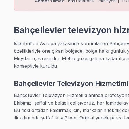
Ahmet Yılmaz
- Baş Elektronik Teknisyeni | İTÜ 
Siyavuşpaşa bölgesi TV Servis →
Soğanlı TV Servis
Bahçelievler'nın Soğanlı bölgesinde çalışan teknik ekibimiz he
Bahçelievler televizyon hi
Soğanlı bölgesi TV Servis →
İstanbul'un Avrupa yakasında konumlanan Bahçelievle
Şirinevler TV Servis
özellikleriyle öne çıkan bölgede, bölge halkı günlük 
Şirinevler bölgesindeki TV kullanıcıları ikinci el cihaz alırken 
Meydanı çevresinden Metro güzergahına kadar ilçeni
Şirinevler bölgesi TV Servis →
konseptiyle kuruldu
Zafer TV Servis
Bahçelievler Televizyon Hizmetimi
Zafer adresinize gelen teknik ekibimiz Bahçelievler genelind
Zafer bölgesi TV Servis →
Bahçelievler Televizyon Hizmeti alanında profesyonel b
Ekibimiz, şeffaf ve belgeli çalışıyoruz, her tamirde ay
Çobançeşme TV Servis
Bu riski ortadan kaldırmak için, markaların teknik 
Çobançeşme sakinleri Samsung, LG, Sony, Vestel gibi tüm marka
ilk adımında şeffaflık sağlıyor. Orijinal yedek parça te
Çobançeşme bölgesi TV Servis →