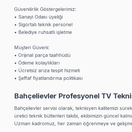
• Güven: 25+ sertifikalı teknisyen kişilik ekip, tümü sert
Güvenilirlik Göstergelerimiz:

• Sanayi Odası üyeliği

• Garanti: 6 ay işçilik garantisi işçilik, 1-2 yıl parça garant
• Sigortalı teknik personel

• İletişim: Müşteri hizmetleri değil, teknisyen ekibimiz yan
• Belediye ruhsatlı işletme

İlk görüşme bedava. 0850 811 14 36
Müşteri Güveni:

Her İşe Garanti
• Orijinal parça taahhüdü

• Ödeme kolaylıkları

Bahçelievler TV TV Servis Garanti Belgesi - 1 Yıl Parça Güvences
• Ücretsiz arıza tespit hizmeti

Bahçelievler'daki TV TV müdahale işlemlerimizin tümü g
• Şeffaf fiyatlandırma politikası
• 6 ay işçilik: Arıza tekrarında bedava müdahale
• 1-2 yıl parça: Değiştirilen bileşenin ömrüne göre garant
Bahçelievler Profesyonel TV Tekni
• Yazılı belge: Her teslimatta imzalı garanti formu
Bahçelievler servisi olarak, teknisyen kalitemizi sürekl
• Tüketici hakları: Kanun kapsamında tüm haklarınız sak
üretici teknik bültenleri takibi, ekibimizin güncel kalma
Garanti süresi içinde aynı sorun çıkarsa: tekrar bakıyor
Uzman kadromuz, her zaman öğrenmeye ve gelişmey