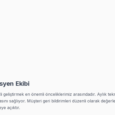
ifikalı. Yan sanayi parçaya yaklaşmıyoruz.
isi parça garantisi — yazılı belge ile.
ıt veriyor.
i
aranti kapsamındadır:
i
syen Ekibi
i geliştirmek en önemli önceliklerimiz arasındadır. Aylık tekni
lı
sını sağlıyor. Müşteri geri bildirimleri düzenli olarak değerlend
uz, ücret almıyoruz.
e açıktır.