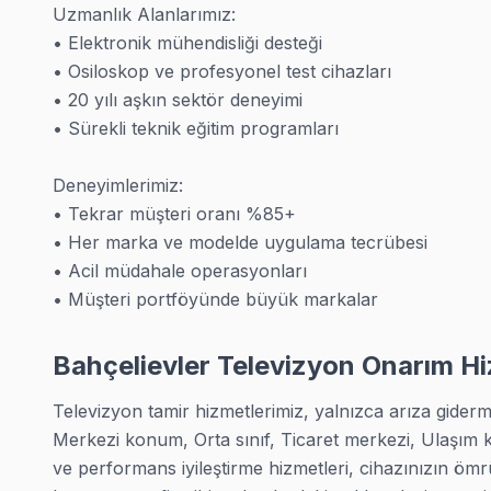
Uzmanlık Alanlarımız:

• Elektronik mühendisliği desteği

• Osiloskop ve profesyonel test cihazları

• 20 yılı aşkın sektör deneyimi

Bahçelievler Bölgesinde Tüm TV Markaları
• Sürekli teknik eğitim programları

· Bahçelievler Sony Servisi
· Bahçelievler Philips Servisi
· Bahçelievler Hi-Level Servisi
· Bahçelievler iFFALCON Servisi
Deneyimlerimiz:

• Tekrar müşteri oranı %85+

· Bahçelievler Samsung Servisi
· Bahçelievler LG Servisi
· Bahçelievler Panasonic Servisi
· Bahçelievler Toshiba Servisi
• Her marka ve modelde uygulama tecrübesi

• Acil müdahale operasyonları

· Bahçelievler Sharp Servisi
· Bahçelievler TCL Servisi
· Bahçelievler Hisense Servisi
· Bahçelievler Telefunken Servisi
• Müşteri portföyünde büyük markalar
· Bahçelievler JVC Servisi
· Bahçelievler Hitachi Servisi
· Bahçelievler Finlux Servisi
· Bahçelievler Skyworth Servisi
Bahçelievler Televizyon Onarım 
· Bahçelievler Regal Servisi
· Bahçelievler Seg Servisi
· Bahçelievler Sunny Servisi
· Bahçelievler Onvo Servisi
Televizyon tamir hizmetlerimiz, yalnızca arıza giderme 
Merkezi konum, Orta sınıf, Ticaret merkezi, Ulaşım kola
ve performans iyileştirme hizmetleri, cihazınızın ö