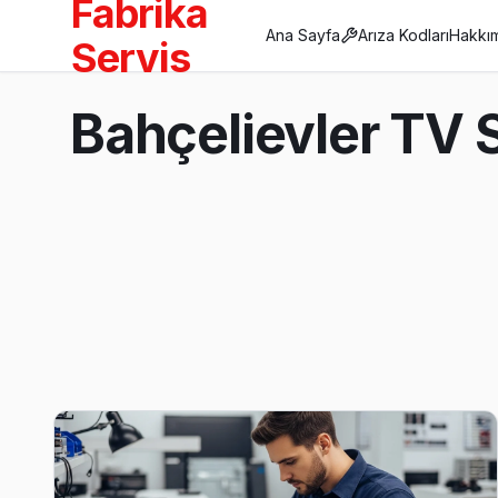
Fabrika
Ana Sayfa
Arıza Kodları
Hakkı
Servis
Anasayfa
Bahçelievler TV S
/
Bahçelievler
Son Güncelleme:
Ağustos 2026
Bahçelievler'da Mahalle Mahalle TV Servis
Bahçelievler TV Servis
Bahçelievler mahallesi TV servisinde randevu aynı gün mümkün
Bahçelievler bölgesi TV Servis →
Cumhuriyet TV Servis