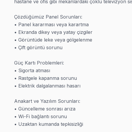
hastane ve ofis gibi mekanlardaki çoklu televizyon sis
Çözdüğümüz Panel Sorunları:

İstanbul Diğer İlçe Servisleri
• Panel kararması veya karartma

· Arnavutköy Servisi
· Ataşehir Servisi
· Avcılar Servisi
· Bağcılar Servisi
• Ekranda dikey veya yatay çizgiler

• Görüntüde leke veya gölgelenme

· Bakırköy Servisi
· Başakşehir Servisi
· Bayrampaşa Servisi
· Beşiktaş Servisi
• Çift görüntü sorunu

· Beykoz Servisi
· Beylikdüzü Servisi
Güç Kartı Problemleri:

• Sigorta atması

• Rastgele kapanma sorunu

• Elektrik dalgalanması hasarı

Bahçelievler TV Servis - Garantili Müdahale Hiz
Bahçelievler'da yaşayan binlerce kişi gibi ekran'niz de bi
Anakart ve Yazılım Sorunları:

• Güncelleme sonrası arıza

Bir de şu var: Bahçelievler Meydanı bölgesinden Metro hatt
• Wi-Fi bağlantı sorunu

Önemli bir not: onayınız olmadan iş başlatmadan panel ta
• Uzaktan kumanda tepkisizliği