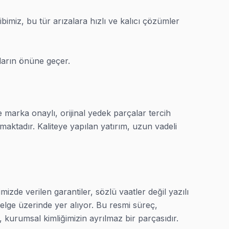
iz, bu tür arızalara hızlı ve kalıcı çözümler 
bosna, Şirinevler bölgelerinde ve çevresinde aynı gün randev
aların önüne geçer.
 marka onaylı, orijinal yedek parçalar tercih 
maktadır. Kaliteye yapılan yatırım, uzun vadeli 
, gelelim.
zde verilen garantiler, sözlü vaatler değil yazılı 
elge üzerinde yer alıyor. Bu resmi süreç, 
kurumsal kimliğimizin ayrılmaz bir parçasıdır.
