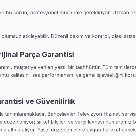
urumu anlatalım.
n bu sorun, profesyonel müdahale gerektiriyor. Uzman ekibim
nitesi'nizi taşımanıza gerek yok. Bahçelievler Meydanı, Yeni
olumsuz etkileyebilir. Düzenli bakım ve kontrol, olası arız
ına hâkimiz, ulaşım sorunumuz yok
a
ijinal Parça Garantisi
e çözülüyor
anımı, müşteriye verilen yazılı bir taahhüttür. Tüm tamirlerde
ntü kalitesini, ses performansını ve genel işlevselliğini koru
 panel tamir yapıyoruz. Arayın, nerede olduğunuzu söyleyin
antisi ve Güvenilirlik
la tanımlanmaktadır. Bahçelievler Televizyon Hizmeti servisimi
lerimizden duyduklarımıza göre şunlar öne çıkıyor:
e düzenleniyor; şirket bilgileri ve vergi levhası numaramız b
kstra çıkar ne sürpriz fatura.
uma altına alıyor. Yasal düzenlemelere uygun hareket etmek, 
iyorsak, gerçekten yok.