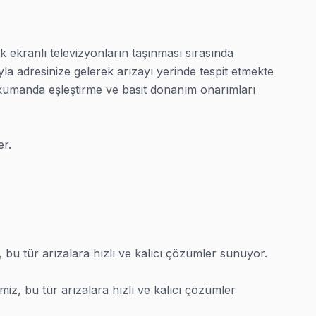
şilik ekibimiz her marka ve modelde uzman:
kranlı televizyonların taşınması sırasında 
yla adresinize gelerek arızayı yerinde tespit etmekte 
kumanda eşleştirme ve basit donanım onarımları 
er.
 ile bakıyoruz, nereden geldiğini buluyoruz.
u tür arızalara hızlı ve kalıcı çözümler sunuyor.

derme yapıyoruz.
z, bu tür arızalara hızlı ve kalıcı çözümler 
aması yapıyoruz.