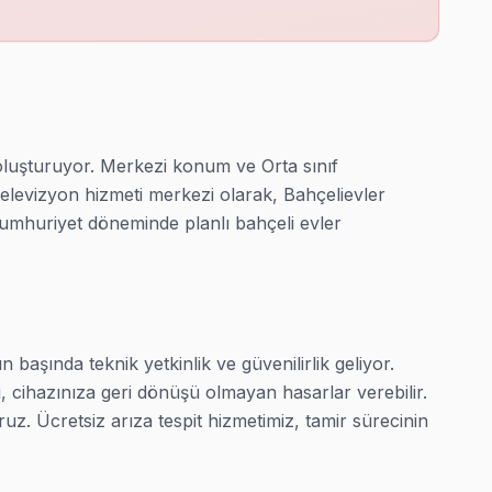
ancıya açmak zorunda değilsiniz.
luşturuyor. Merkezi konum ve Orta sınıf 
televizyon hizmeti merkezi olarak, Bahçelievler 
za denetimi yapıyor; ücret yoktur.
mhuriyet döneminde planlı bahçeli evler 
, BGA rework ekipmanı.
aşında teknik yetkinlik ve güvenilirlik geliyor. 
i, cihazınıza geri dönüşü olmayan hasarlar verebilir. 
 Ücretsiz arıza tespit hizmetimiz, tamir sürecinin 
ne kapıya kadar servis veriyoruz.