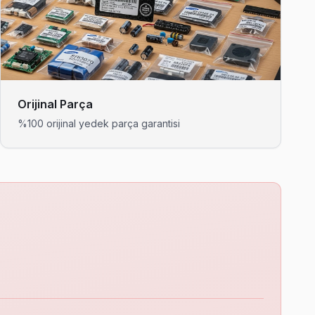
ranti ile.
allesine ortalama 90 dakikada ulaşıyor.
Orijinal Parça
%100 orijinal yedek parça garantisi
or. Bahçelievler ekibimiz bu işlemi yerinde yapıyor.
ize geliyoruz.
ı yabancıya açmak zorunda değilsiniz.