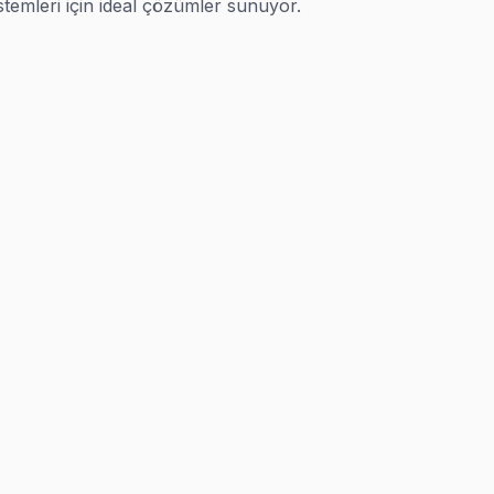
temleri için ideal çözümler sunuyor.

meti
r gün arıza yapabilir — bu kaçınılmaz. Önemli olan güvenilir 
ına kadar Bahçelievler'ın her yerine ulaşıyoruz. 25+ sertifik
miri, anakart onarımı, LED tamiri, güç kartı değişimi, yazıl