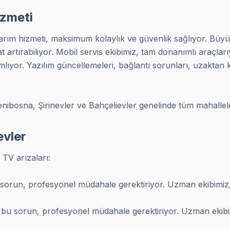
izmeti
da akıllı TV tamiri yapıyoruz. 25+ sertifikalı teknisyen ki
ım hizmeti, maksimum kolaylık ve güvenlik sağlıyor. Büyük e
 Philips Ambilight
at artırabiliyor. Mobil servis ekibimiz, tam donanımlı araçları
yor. Yazılım güncellemeleri, bağlantı sorunları, uzaktan 
teknolojiler
RT'lere
nibosna, Şirinevler ve Bahçelievler genelinde tüm mahallel
şe başlıyoruz. Başka şart yok.
evler
r bunlar:
TV arızaları:

— çoğu zaman güç kartı ya da anakart sorunu. Termal kamera
sorun, profesyonel müdahale gerektiriyor. Uzman ekibimiz, b
rtı veya backlight kaynaklı olabilir. uygun fiyata arıza gi
rt veya yazılım sorunu olabilir. Hepsine bakıyoruz.
 bu sorun, profesyonel müdahale gerektiriyor. Uzman ekibimi
lamalar açılmıyor, sistem donuyor. Yazılım ve donanım tar