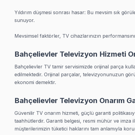
» Bu arızaların çoğu aynı gün çözülüyor. Bizi arayın, d
Yıldırım düşmesi sonrası hasar: Bu mevsim sık görüle
Yerinde TV Tamiri
sunuyor.

Bahçelievler'ın her mahallesine gidiyoruz — televizyon ü
Mevsimsel faktörler, TV cihazlarınızın performansını 
• Metro ve Metrobüs ve Havalimanı yakını güzergahlar
• Aynı gün randevu, çoğunlukla 1-2 saat içinde kapınızd
Bahçelievler Televizyon Hizmeti Or
• Teknisyen tam donanımlı geliyor — çoğu arıza yerind
Bahçelievler TV tamir servisimizde orijinal parça kull
• Orijinal yedek parça araçta hazır
edilmektedir. Orijinal parçalar, televizyonunuzun görü
Fabrika Servis olarak Avrupa Yakası'nın her noktasında
ekonomi demektir.
Neden Bizi Seçiyorlar?
Bahçelievler Televizyon Onarım Gar
Bahçelievler TV TV Tamiri İçin Sertifikalı Uzman Teknisyen Ekibi
Güvenilir TV onarım hizmeti, güçlü garanti politikasıy
Bahçelievler sakinleri bizi neden tercih ediyor? Müşteri
taahhütlerdir. Garanti belgesi, resmi mühür ve imza il
• Şeffaf fiyat: Teşhis sonrası net rakam söylüyoruz. Ne e
müşterilerimizin tüketici haklarını tam anlamıyla kor
• Hız: Çoğu arıza aynı gün bitiyor. Aceleye gerek yok d