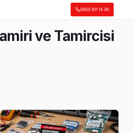
0850 811 14 36
amiri ve Tamircisi
ler servis planımız buna göre yapılandırılmış.