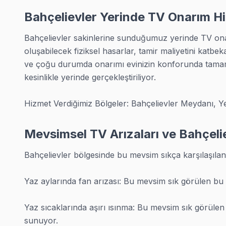
Hangi Markaları ve Arızaları Tamir Ediyoruz?
Bahçelievler Yerinde TV Onarım H
mikro lehimleme uzmanı olarak Bahçelievler'da 40+ marka
Bahçelievler sakinlerine sunduğumuz yerinde TV onar
• Lider markalar: Samsung QLED, LG OLED, Sony Bravia,
oluşabilecek fiziksel hasarlar, tamir maliyetini katbek
• Türk markaları: Vestel, Arçelik, Beko ve alt markaları
ve çoğu durumda onarımı evinizin konforunda tamamlı
• Panel tipleri: LED, OLED, QLED, FALD, NanoCell — tüm 
kesinlikle yerinde gerçekleştiriliyor.

• Her yaş LED TV: 5 yıllık modellerden 20 yıllık klasik C
Hizmet Verdiğimiz Bölgeler: Bahçelievler Meydanı, Ye
Arıza tespiti bitti mi? Ücret yok. Teklif onayladınız mı? İ
En Sık Karşılaşılan TV Arızaları
Mevsimsel TV Arızaları ve Bahçeli
Bahçelievler'da müşterilerimizin en çok getirdiği sorunla
Bahçelievler bölgesinde bu mevsim sıkça karşılaşılan 
• televizyon paneli açılmıyor veya standby'da kalıyor 
Yaz aylarında fan arızası: Bu mevsim sık görülen bu 
• Ekranda çizgi, leke, karartma, donma — panel, T-Con ka
• Ses gelmiyor, cızırtı var, ses düşük — hoparlör, anaka
Yaz sıcaklarında aşırı ısınma: Bu mevsim sık görülen
• Smart televizyon sorunları — Wi-Fi bağlanmıyor, uygu
sunuyor.
