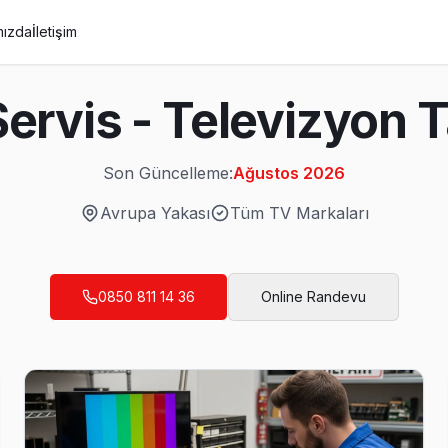
mızda
İletişim
ervis - Televizyon T
Son Güncelleme:
Ağustos 2026
Avrupa Yakası
Tüm TV Markaları
0850 811 14 36
Online Randevu
; yoğun dönemlerde en geç ertesi gün için slot bulunuyor. Bahçeliev