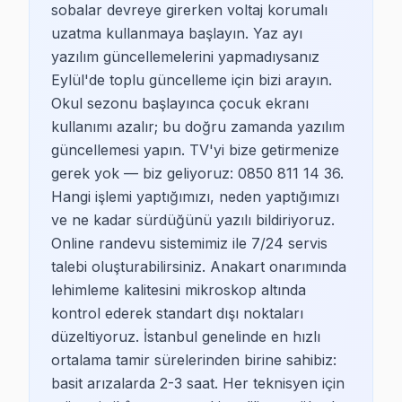
Beşiktaş - Abbasağa mahallesi, genelde apartman tipi k
sobalar devreye girerken voltaj korumalı
uzatma kullanmaya başlayın. Yaz ayı
Akatlar
yazılım güncellemelerini yapmadıysanız
Beşiktaş - Akatlar, lüks konut projeleri ile dikkat çek
Eylül'de toplu güncelleme için bizi arayın.
Okul sezonu başlayınca çocuk ekranı
Arnavutköy
kullanımı azalır; bu doğru zamanda yazılım
güncellemesi yapın. TV'yi bize getirmenize
Beşiktaş - Arnavutköy, hem tarihi dokusu hem de modern
gerek yok — biz geliyoruz: 0850 811 14 36.
Balmumcu
Hangi işlemi yaptığımızı, neden yaptığımızı
ve ne kadar sürdüğünü yazılı bildiriyoruz.
Beşiktaş - Balmumcu, hem konut hem de ticaret alanlarını
Online randevu sistemimiz ile 7/24 servis
talebi oluşturabilirsiniz. Anakart onarımında
Bebek
lehimleme kalitesini mikroskop altında
Beşiktaş - Bebek, zengin ve göz alıcı konut yapılarıyla 
kontrol ederek standart dışı noktaları
düzeltiyoruz. İstanbul genelinde en hızlı
Cihannüma
ortalama tamir sürelerinden birine sahibiz:
Beşiktaş - Cihannüma, genç nüfus yoğunluğu ile dikkat ç
basit arızalarda 2-3 saat. Her teknisyen için