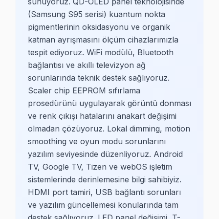
sunuyoruz. QD-OLED panel teknolojisinde
· Kağıthane TV Servis
· Üsküdar TV Servis
(Samsung S95 serisi) kuantum nokta
pigmentlerinin oksidasyonu ve organik
· Sarıyer TV Servis
· Fatih TV Servis
katman ayrışmasını ölçüm cihazlarımızla
tespit ediyoruz. WiFi modülü, Bluetooth
· Kadıköy TV Servis
· Bayrampaşa TV Servis
bağlantısı ve akıllı televizyon ağ
sorunlarında teknik destek sağlıyoruz.
Scaler chip EEPROM sıfırlama
prosedürünü uygulayarak görüntü donması
Beşiktaş TV Servis Hizmet Bölgesi
ve renk çıkışı hatalarını anakart değişimi
Beşiktaş bölgesine kapıya gelen TV tamir servisi hizmetimizin B
olmadan çözüyoruz. Lokal dimming, motion
smoothing ve oyun modu sorunlarını
yazılım seviyesinde düzenliyoruz. Android
TV, Google TV, Tizen ve webOS işletim
sistemlerinde derinlemesine bilgi sahibiyiz.
HDMI port tamiri, USB bağlantı sorunları
ve yazılım güncellemesi konularında tam
destek sağlıyoruz. LED panel değişimi, T-