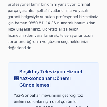
profesyonel tamir birikimini yansıtıyor. Orijinal 
Beşiktaş bölgesinde en çok talep edilen TV markaları ve te
parça garantisi, şeffaf fiyatlandırma ve yazılı 
· Samsung Servis
· LG Servis
garanti belgesiyle sunulan profesyonel hizmetimiz 
için hemen 0850 811 14 36 numaralı hattımızdan 
· Sony Servis
· Philips Servis
bize ulaşabilirsiniz. Ücretsiz arıza tespit 
hizmetimizden yararlanarak, televizyonunuzun 
· Vestel Servis
· Arçelik Servis
sorununu öğrenin ve çözüm seçeneklerinizi 
değerlendirin.
· Beko Servis
· TCL Servis
· Onvo Servis
· Sunny Servis
Beşiktaş Televizyon Hizmet -
· iFFALCON Servis
· Nordmende Servis
📅
Yaz-Sonbahar Dönemi
Güncellemesi
Beşiktaş Yakın İlçeler
Yaz-Sonbahar mevsiminin getirdiği toz
· Şişli TV Servis
· Beyoğlu TV Servis
birikimi sorunları için özel çözümler