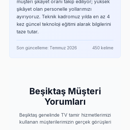
---
müşteri şikâyet oranı takip ediliyor; yüksek
şikâyet olan personelle yollarımızı
Beşiktaş TV Arıza Tipleri Karşılaştırması
ayırıyoruz. Teknik kadromuz yılda en az 4
kez güncel teknoloji eğitimi alarak bilgilerini
Beşiktaş bölgesindeki TV arızaları, genel olarak elektr
taze tutar.
---
Son güncelleme:
Temmuz 2026
450
kelime
Beşiktaş TV Tamir Maliyet Karşılaştırması 20
2025 yılı itibarıyla Beşiktaş’ta TV tamir maliyetleri be
---
Beşiktaş Müşteri
Beşiktaş'de En İyi Servis Seçeneği
Yorumları
Fabrika Servis, Beşiktaş’ta sunduğu hizmetlerle diğer se
Beşiktaş genelinde TV tamir hizmetlerimizi
kullanan müşterilerimizin gerçek görüşleri