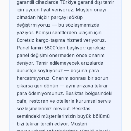
garantili cihazlarda Türkiye garanti dışı tamir
LG TV sahipleri, Beşiktaş'ta genellikle tasarıma ve kul
için uygun fiyat veriyoruz. Müşteri onayı
olmadan hiçbir parçayı söküp
Beşiktaş Sony TV Servis
değiştirmiyoruz — bu sözleşmemizde
yazıyor. Komşu semtlerden ulaşım için
Sony TV sahipleri, özellikle sinema deneyimine önem ve
ücretsiz kargo-taşıma hizmeti veriyoruz.
Panel tamiri ₺800'den başlıyor; gereksiz
Beşiktaş Philips TV Servis
panel değişimi önermeden önce onarım
deniyor. Tamir edilemeyecek arızalarda
Philips TV sahipleri, Beşiktaş’ta genel olarak görsel den
dürüstçe söylüyoruz — boşuna para
harcatmıyoruz. Onarım sonrası bir sorun
Beşiktaş Arçelik TV Servis
çıkarsa geri dönün — aynı arızaya tekrar
Beşiktaş'ta Arçelik TV sahipleri, yerli üretime ve dayan
para ödemiyorsunuz. Besiktas bölgesindeki
cafe, restoran ve otellerle kurumsal servis
Beşiktaş Beko TV Servis
sözleşmelerimiz mevcut. Besiktas
semtindeki müşterilerimizin büyük bölümü
Beko TV sahipleri, Beşiktaş’ta işlevselliğe önem veren 
bizi tekrar tercih ediyor. Müşteri