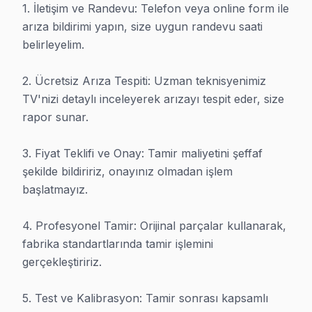
1. İletişim ve Randevu: Telefon veya online form ile 
arıza bildirimi yapın, size uygun randevu saati 
Beşiktaş TV Servisi — Yaz-Sonbahar Dönemi
belirleyelim.

Yaz-Sonbahar mevsiminin getirdiği toz birikimi soru
2. Ücretsiz Arıza Tespiti: Uzman teknisyenimiz 
1. TV'nizin bulunduğu alanın nem oranını kontrol e
TV'nizi detaylı inceleyerek arızayı tespit eder, size 
Bu bileşenlerin periyodik bakımları, televizyonunuz
rapor sunar.

Skyworth TV tamir servisimizde, güvenilirliğimiz ve
3. Fiyat Teklifi ve Onay: Tamir maliyetini şeffaf 
Enerji tasarrufu için ekran parlaklığını ortam ışığı
şekilde bildiririz, onayınız olmadan işlem 
Son güncelleme: 2026-07-01 · 2026-Q3
başlatmayız.

4. Profesyonel Tamir: Orijinal parçalar kullanarak, 
fabrika standartlarında tamir işlemini 
gerçekleştiririz.

TV Televizyon Servis Rehberi – Beşiktaş
Beşiktaş sakinleri TV arızasıyla karşılaştığında ilk tercihleri
5. Test ve Kalibrasyon: Tamir sonrası kapsamlı 