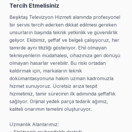
Tercih Etmelisiniz
Sinanpaşa bölgesi TV Servis →
Beşiktaş Televizyon Hizmeti alanında profesyonel 
Türkali TV Servis
bir servis tercih ederken dikkat edilmesi gereken 
Beşiktaş'da Türkali mahallesine servis verirken müşteri bilg
unsurların başında teknik yetkinlik ve güvenilirlik 
Türkali bölgesi TV Servis →
geliyor. Ekibimiz, şeffaf ve belgeli çalışıyoruz, her 
tamirde aynı titizliği gösteriyor. Ehil olmayan 
Ulus TV Servis
teknisyenlerin müdahalesi, cihazınıza geri dönüşü 
Ulus'deki en yaygın TV arızalarından biri güç kaynağı kond
olmayan hasarlar verebilir. Bu riski ortadan 
Ulus bölgesi TV Servis →
kaldırmak için, markaların teknik 
dokümantasyonuna hakim uzman kadromuzla 
Vişnezade TV Servis
hizmet sunuyoruz. Ücretsiz arıza tespit 
Vişnezade bölgesinde TV ekranı kırık, görüntü yok ya da ses
hizmetimiz, tamir sürecinin ilk adımında şeffaflık 
Vişnezade bölgesi TV Servis →
sağlıyor. Orijinal yedek parça tedarik ağımız, 
kaliteli onarımın temelini oluşturuyor.

Yıldız TV Servis
Yıldız mahallesinde TV arızaları için aynı gün servis. Beşikt
Uzmanlık Alanlarımız:

Yıldız bölgesi TV Servis →