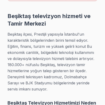
Mecidiye sokak sakinleri TV arızası olduğunda çoğunlukla b
Mecidiye bölgesi TV Servis →
Beşiktaş televizyon hizmeti ve
Muradiye TV Servis
Tamir Merkezi
Muradiye adresinize gelen teknik ekibimiz Beşiktaş genelin
Beşiktaş ilçesi, Prestijli yapısıyla İstanbul'un 
Muradiye bölgesi TV Servis →
karakteristik bölgelerinden birini temsil ediyor. 
Nisbetiye TV Servis
Eğitim, finans, turizm ve yüksek gelirli konut Bu 
ekonomik canlılık, bölgedeki teknoloji kullanımını 
Nisbetiye'de TV'niz çizgili görüntü mü veriyor? Bu genellik
ve dolayısıyla televizyon hizmeti talebini artırıyor. 
Nisbetiye bölgesi TV Servis →
180.000+ nüfuslu Beşiktaş, televizyon tamir 
Ortaköy TV Servis
hizmetlerine yoğun talep gösteren bir ilçedir. 
Deneyimli teknisyen kadromuz, Dolmabahçe 
Ortaköy bölgesindeki TV kullanıcıları ikinci el cihaz alırken 
Sarayı ve BJK Stadyumu bölgelerinde yerinde 
Ortaköy bölgesi TV Servis →
servis imkanı sunuyor.
Sinanpaşa TV Servis
Beşiktaş'da Sinanpaşa mahallesine servis verirken müşteri bi
Beşiktaş Televizyon Hizmetimizi Neden