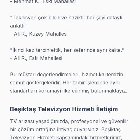
- Mehmet K., Eski Mahallesi

"Teknisyen çok bilgili ve nazikti, her şeyi detaylı 
anlattı."

Beşiktaş İçin Diğer Marka Servisleri
- Ali R., Kuzey Mahallesi

· Beşiktaş Sony
· Beşiktaş Philips
"İkinci kez tercih ettik, her seferinde aynı kalite."

· Beşiktaş Hi-Level
· Beşiktaş iFFALCON
- Ali R., Eski Mahallesi

· Beşiktaş Samsung
· Beşiktaş LG
Bu müşteri değerlendirmeleri, hizmet kalitemizin 
somut göstergeleridir. Her tamir işleminde aynı 
standartları korumayı ilke edinmiş bulunmaktayız.
· Beşiktaş Panasonic
· Beşiktaş Toshiba
Beşiktaş Televizyon Hizmeti İletişim
TV arızası yaşadığınızda, profesyonel ve güvenilir 
bir çözüm ortağına ihtiyaç duyarsınız. Beşiktaş 
Beşiktaş TV Servis Merkezi
Televizyon Hizmeti kapsamındaki hizmetlerimiz, 