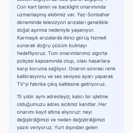
Con kart tamiri ve backlight onarımında
uzmanlaşmış ekibimiz var. Yaz-Sonbahar
döneminde televizyon arızaları genellikle
doğal aşınma nedeniyle yaşanıyor.
Karmaşık arızalarda ikinci görüş hizmeti
sunarak doğru çözüm bulmayı
hedefliyoruz. Tüm onarımlarımız sigorta
poliçesi kapsamında olup, olası hasarlara
Beşiktaş'de TV Marka Dağılımı
karşı koruma sağlıyor. Onarım sonrası renk
kalibrasyonu ve ses seviyesi ayarı yaparak
Beşiktaş, Avrupa yakasının merkezi konumunda yer alan, 
TV'yi fabrika çıkış kalitesine getiriyoruz.
Genç nüfus, teknolojiye yatkın bir yaşam tarzını benims
15 yıldır aynı adresteyiz; kalıcı bir işletme
Beşiktaş Samsung TV Servis
olduğumuzu adres sicilimiz kanıtlar. Her
onarımı kayıt altına alıyoruz: neyi
Beşiktaş'ta Samsung TV sahipleri, genellikle teknoloji
değiştirdiğimizi ve neden değiştirdiğimizi
yazılı veriyoruz. Yurt dışından gelen
Beşiktaş LG TV Servis