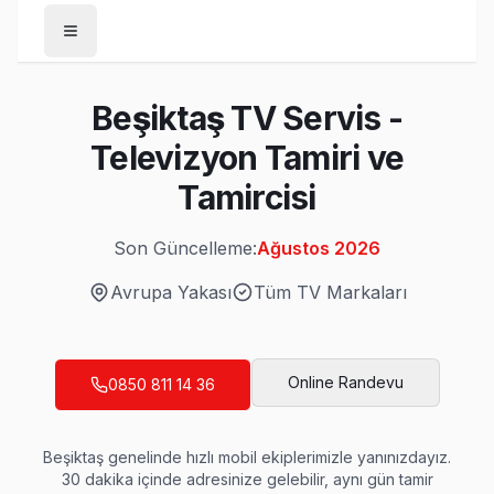
Anasayfa
Beşiktaş TV Servis -
/
Beşiktaş
Televizyon Tamiri ve
Son Güncelleme:
Ağustos 2026
Tamircisi
Son Güncelleme:
Ağustos 2026
Avrupa Yakası
Tüm TV Markaları
Beşiktaş'da Mahalle Mahalle TV Servis
Abbasağa TV Servis
Online Randevu
0850 811 14 36
Abbasağa adresinize gelen teknik ekibimiz Beşiktaş geneli
Abbasağa bölgesi TV Servis →
Beşiktaş
genelinde hızlı mobil ekiplerimizle yanınızdayız.
Akatlar TV Servis
30 dakika içinde adresinize gelebilir, aynı gün tamir