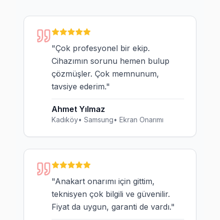
2026 Yaz-Sonbahar Dönemi: Beşiktaş TV A
Beşiktaş bölgesinde yaz döneminde artan TV kullan
Beşiktaş bölgesindeki tüm servis işlemleri video ile
"
Çok profesyonel bir ekip.
Son güncelleme: Temmuz 2026 · 2026-Q3
Cihazımın sorunu hemen bulup
çözmüşler. Çok memnunum,
tavsiye ederim.
"
Ahmet Yılmaz
Kadıköy
•
Samsung
•
Ekran Onarımı
"
Anakart onarımı için gittim,
teknisyen çok bilgili ve güvenilir.
Fiyat da uygun, garanti de vardı.
"