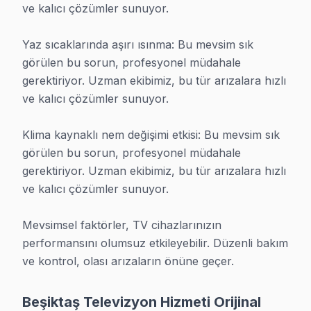
Yerinde TV Tamiri
ve kalıcı çözümler sunuyor.

Beşiktaş'ın her mahallesine gidiyoruz — görüntüleme 
Yaz sıcaklarında aşırı ısınma: Bu mevsim sık 
• Deniz ulaşımı ve Metrobüs ve Otobüs hatları güzer
görülen bu sorun, profesyonel müdahale 
• Aynı gün randevu, çoğunlukla 1-2 saat içinde kapını
gerektiriyor. Uzman ekibimiz, bu tür arızalara hızlı 
ve kalıcı çözümler sunuyor.

• Teknisyen tam donanımlı geliyor — çoğu arıza yeri
• Orijinal yedek parça araçta hazır
Klima kaynaklı nem değişimi etkisi: Bu mevsim sık 
Fabrika Servis olarak Avrupa Yakası'nın her noktasın
görülen bu sorun, profesyonel müdahale 
gerektiriyor. Uzman ekibimiz, bu tür arızalara hızlı 
Neden Bizi Seçiyorlar?
ve kalıcı çözümler sunuyor.

Beşiktaş TV TV Tamiri İçin Sertifikalı Uzman Teknisyen Ekibi
Mevsimsel faktörler, TV cihazlarınızın 
Beşiktaş sakinleri bizi neden tercih ediyor? Müşterile
performansını olumsuz etkileyebilir. Düzenli bakım 
• Şeffaf fiyat: Teşhis sonrası net rakam söylüyoruz. Ne
ve kontrol, olası arızaların önüne geçer.
• Hız: Çoğu arıza aynı gün bitiyor. Aceleye gerek yok
• Güven: 25+ sertifikalı teknisyen kişilik ekip, tümü se
Beşiktaş Televizyon Hizmeti Orijinal