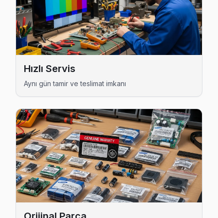
Cihannüma bölgesi TV Servis →
Dikilitaş TV Servis
Dikilitaş sakinleri Samsung, LG, Sony, Vestel gibi tüm marka
Dikilitaş bölgesi TV Servis →
Hızlı Servis
Etiler TV Servis
Aynı gün tamir ve teslimat imkanı
Beşiktaş'nın Etiler bölgesinde çalışan teknik ekibimiz her m
Etiler bölgesi TV Servis →
Gayrettepe TV Servis
Beşiktaş'da Gayrettepe bölgesindeki müşterilerimizin yüzd
Gayrettepe bölgesi TV Servis →
Konaklar TV Servis
Konaklar mahallesi TV servisinde fiyat sürprizi yok: parça mali
Konaklar bölgesi TV Servis →
Orijinal Parça