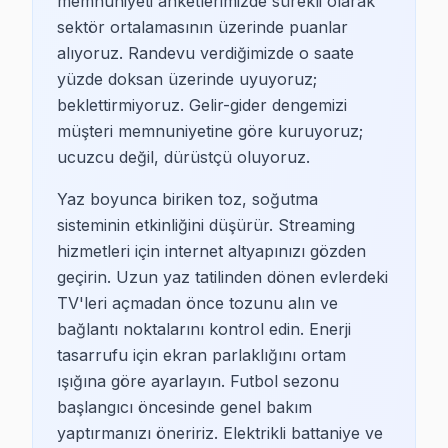
memnuniyeti anketlerimizde sürekli olarak
Beşiktaş Vestel TV Servis
sektör ortalamasının üzerinde puanlar
Vestel TV sahipleri, Beşiktaş'ta genellikle bütçeye duya
alıyoruz. Randevu verdiğimizde o saate
yüzde doksan üzerinde uyuyoruz;
Beşiktaş Grundig TV Servis
beklettirmiyoruz. Gelir-gider dengemizi
müşteri memnuniyetine göre kuruyoruz;
Grundig TV sahipleri, Beşiktaş'ta genellikle orta segmen
ucuzcu değil, dürüstçü oluyoruz.
Beşiktaş Panasonic TV Servis
Yaz boyunca biriken toz, soğutma
sisteminin etkinliğini düşürür. Streaming
Panasonic TV sahipleri, Beşiktaş’ta genellikle yüksek te
hizmetleri için internet altyapınızı gözden
geçirin. Uzun yaz tatilinden dönen evlerdeki
Beşiktaş TCL TV Servis
TV'leri açmadan önce tozunu alın ve
TCL TV sahipleri, Beşiktaş'ta genellikle uygun fiyatlı v
bağlantı noktalarını kontrol edin. Enerji
tasarrufu için ekran parlaklığını ortam
Beşiktaş Mahallelerinde Marka Dağılımı
ışığına göre ayarlayın. Futbol sezonu
başlangıcı öncesinde genel bakım
Abbasağa
yaptırmanızı öneririz. Elektrikli battaniye ve