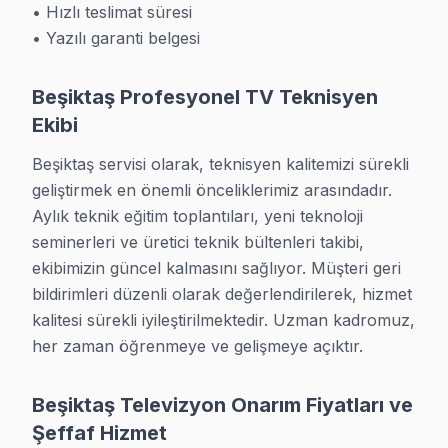
• Hızlı teslimat süresi

• İlçenin tüm mahallelere yerinde servis
• Yazılı garanti belgesi
• Garantili ve kalıcı çözüm
• 7/24 teknik destek hattı
Beşiktaş Profesyonel TV Teknisyen
Ekibi
Beşiktaş TV Servis - Garantili Çözüm
Beşiktaş servisi olarak, teknisyen kalitemizi sürekli 
Beşiktaş bölgesinde profesyonel panel servis sunuyoruz.
geliştirmek en önemli önceliklerimiz arasındadır. 
Beşiktaş teknik merkez olarak tüm marka ve modelde uzm
Aylık teknik eğitim toplantıları, yeni teknoloji 
Profesyonel TV teknik yardım için teknisyenlerimiz her m
seminerleri ve üretici teknik bültenleri takibi, 
Beşiktaş'de yerinde teknik destek hizmeti ve taşıma ris
ekibimizin güncel kalmasını sağlıyor. Müşteri geri 
bildirimleri düzenli olarak değerlendirilerek, hizmet 
Panel teknik desteği, anakart teknik desteki, LED backli
kalitesi sürekli iyileştirilmektedir. Uzman kadromuz, 
her zaman öğrenmeye ve gelişmeye açıktır.
Hizmetler ve Destek
Bu bölge, yoğun nüfusuyla profesyonel televizyon Smart T
Beşiktaş Televizyon Onarım Fiyatları ve
Fabrika Servis olarak 15+ yıl sektör deneyimi deneyim
Şeffaf Hizmet