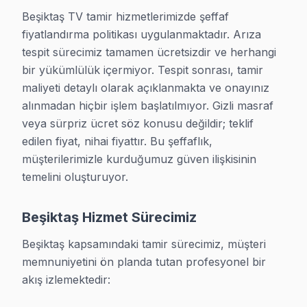
Ulaştırma ağlarından Deniz ulaşımı, Metrobüs üzerinde
Beşiktaş TV tamir hizmetlerimizde şeffaf 
Randevu almak 2 dakika sürer. 0850 811 14 36
fiyatlandırma politikası uygulanmaktadır. Arıza 
tespit sürecimiz tamamen ücretsizdir ve herhangi 
bir yükümlülük içermiyor. Tespit sonrası, tamir 
maliyeti detaylı olarak açıklanmakta ve onayınız 
Beşiktaş Müşterilerinin Sordukları TV Sorula
alınmadan hiçbir işlem başlatılmıyor. Gizli masraf 
TV neden açılmıyor olabilir?
veya sürpriz ücret söz konusu değildir; teklif 
edilen fiyat, nihai fiyattır. Bu şeffaflık, 
Beşiktaş'de en yaygın nedenler: güç kartı arızası, anakar
müşterilerimizle kurduğumuz güven ilişkisinin 
Yerinde tamir mi yapıyorsunuz, yoksa TV götürme
temelini oluşturuyor.
Çoğu arıza
yerinde tamir
edilir — TV'nizi taşımanıza gerek 
Beşiktaş Hizmet Sürecimiz
Garanti var mı?
Evet. Beşiktaş'de tüm işlemlere
6 ay işçilik + 1–2 yıl orijin
Beşiktaş kapsamındaki tamir sürecimiz, müşteri 
memnuniyetini ön planda tutan profesyonel bir 
akış izlemektedir:
