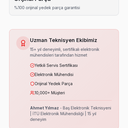
Kültür TV Servis
%100 orijinal yedek parça garantisi
Kültür sokak sakinleri TV arızası olduğunda çoğunlukla biz
Kültür bölgesi TV Servis →
Kuruçeşme TV Servis
Uzman Teknisyen Ekibimiz
Kuruçeşme'de TV'niz çizgili görüntü mü veriyor? Bu genelli
15+ yıl deneyimli, sertifikalı elektronik
Kuruçeşme bölgesi TV Servis →
mühendisleri tarafından hizmet
Levazım TV Servis
Yetkili Servis Sertifikası
Levazım mahallesindeki TV kullanıcılarına özel: yerinde teşhi
Elektronik Mühendisi
Levazım bölgesi TV Servis →
Orijinal Yedek Parça
10,000+ Müşteri
Levent TV Servis
Haftanın 7 günü Levent'e servis; pazar ve resmi tatillerde n
Ahmet Yılmaz
- Baş Elektronik Teknisyeni
Levent bölgesi TV Servis →
| İTÜ Elektronik Mühendisliği | 15 yıl
deneyim
Mecidiye TV Servis