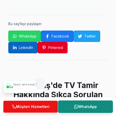
Bu sayfayı paylaşın:
WhatsApp
Facebook
Twitter
LinkedIn
Pinterest
Beşiktaş'de TV Tamir
Gezici servis aracımız
1
araç
600 m
Hakkında Sıkça Sorulan
Sorular
Müşteri Hizmetleri
WhatsApp