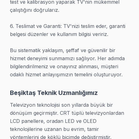
Bir not: Beşiktaş bölgesindeki servis sıklığı, düzenli bakım
test ve kalibrasyon yaparak TV'nin mükemmel 
çalıştığını doğrularız.

Beşiktaş'de müşteri onayı alınmadan ek işlem yapılmıyor; Be
Panel alt kablo arızası Beşiktaş'da ekranın yarısının karanl
6. Teslimat ve Garanti: TV'nizi teslim eder, garanti 
Beşiktaş TV servisi olarak bölgedeki her TV model ve ser
belgesi düzenler ve kullanım bilgisi veririz.

Şunu da belirtelim: Beşiktaş'de standby modundan çıkamayan
Beşiktaş mahallesindeki müşterilerimiz TV arızaları için gen
Bu sistematik yaklaşım, şeffaf ve güvenilir bir 
Güç ışığı yanan ancak açılmayan TV vakalarında Beşiktaş serv
hizmet deneyimi sunmamızı sağlıyor. Her adımda 
bilgilendirilmeniz ve onayınız alınması, müşteri 
Pratikte gözlemlediğimiz: Beşiktaş'de teknisyenin yerinde ç
odaklı hizmet anlayışımızın temelini oluşturuyor.
Beşiktaş TV servis ekibimiz 2009'dan bu yana bölgede; Beşi
Beşiktaş bölgesinde toz birikiminden kaynaklanan ısınma sor
Beşiktaş Teknik Uzmanlığımız
Beşiktaş bölgesinin nüfus yapısı düşünüldüğünde yerinde serv
Dikkate almanız gereken bir husus: Firmware güncelleme işle
Televizyon teknolojisi son yıllarda büyük bir 
dönüşüm geçirmiştir. CRT tüplü televizyonlardan 
Beşiktaş'de tamir sürecinde en uzun süren aşama teşhis deği
LCD panellere, oradan LED ve OLED 
Beşiktaş servisimizde servis sonrası alacağınız garanti belg
teknolojilerine uzanan bu evrim, tamir 
yöntemlerini de köklü biçimde değiştirmiştir. 