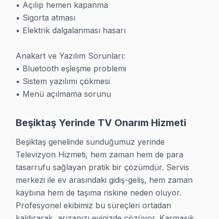
• Açılıp hemen kapanma

• Sigorta atması

· Bahçelievler Servisi
· Bakırköy Servisi
• Elektrik dalgalanması hasarı

· Başakşehir Servisi
· Bayrampaşa Servisi
Anakart ve Yazılım Sorunları:

• Bluetooth eşleşme problemi

· Beykoz Servisi
· Beylikdüzü Servisi
• Sistem yazılımı çökmesi

• Menü açılmama sorunu
Beşiktaş Yerinde TV Onarım Hizmeti
Beşiktaş TV Servis - Garantili Tamir Hizmeti
Beşiktaş genelinde sunduğumuz yerinde 
Beşiktaş'da yaşayan binlerce kişi gibi LED TV'niz de b
Televizyon Hizmeti, hem zaman hem de para 
Bir noktaya dikkat çekelim: Dolmabahçe Sarayı bölgesinde
tasarrufu sağlayan pratik bir çözümdür. Servis 
Kısaca özetlersek, tamir işlemi öncesi fotoğraf çekere
merkezi ile ev arasındaki gidiş-geliş, hem zaman 
kaybına hem de taşıma riskine neden oluyor. 
Hangi Markaları ve Arızaları Tamir Ediyoruz?
Profesyonel ekibimiz bu süreçleri ortadan 
TV teknisyeni olarak Beşiktaş'da 40+ markada televizyo
kaldırarak, arızanızı evinizde çözüyor. Karmaşık 