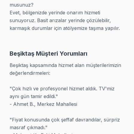
musunuz?

Fiyatlandırma:
undefined
Evet, bölgenizde yerinde onarım hizmeti 
Müdahale:
undefined
sunuyoruz. Basit arızalar yerinde çözülebilir, 
karmaşık durumlar için atölyemize taşıma yapılır.

Adres:
Beşiktaş,
İstanbul
,
Türkiye
| TR
Beşiktaş Müşteri Yorumları
Beşiktaş kapsamında hizmet alan müşterilerimizin 
TV Sorununuza Bugün Çözüm Bula
değerlendirmeleri:

Beşiktaş bölgesinde aynı gün servis imkânı. Ücretsi
"Çok hızlı ve profesyonel hizmet aldık. TV'miz 
aynı gün tamir edildi."

Bizi Arayın: 0850 811 14 36
- Ahmet B., Merkez Mahallesi

WhatsApp Destek
"Fiyat konusunda çok şeffaf davrandılar, sürpriz 
masraf çıkmadı."
