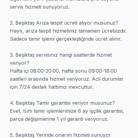
servis hizmeti sunuyoruz.

Beşiktaş Profesyonel Teknik Ekip
2. Beşiktaş Arıza tespit ücreti alıyor musunuz?

Hayır, arıza tespit hizmetimiz tamamen ücretsizdir. 
Sadece tamir işlemi gerçekleştiğinde ücret alınır.

3. Beşiktaş servisınız hangi saatlerde hizmet 
veriyor?

Hafta içi 08:00-20:00, hafta sonu 09:00-18:00 
saatleri arasında hizmet veriyoruz. Acil durumlar 
Beşiktaş TV Ekran ve Panel Tamiri
için 7/24 destek hattımız mevcuttur.

4. Beşiktaş Tamir garantisi veriyor musunuz?

Evet, tüm tamir işlemlerimize 6 ay işçilik garantisi, 
Uzman Ekip:
TV arızalarında Beşiktaş, İstanbul'da en çok 
parça değişimlerine 1 yıl garanti veriyoruz.

Müşteri Değerlendirmesi:
Müşteri gülümsemesi: %95 mem
Garanti:
Uzun süreli garanti: Beşiktaş, İstanbul'de orijinal par
5. Beşiktaş Yerinde onarım hizmeti sunuyor 