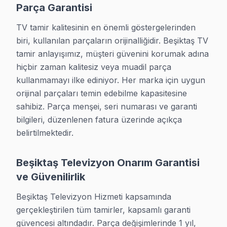
• Garanti: 6 ay işçilik garantisi işçilik, 1-2 yıl parça gar
Parça Garantisi
• İletişim: Müşteri hizmetleri değil, teknisyen ekibimiz y
TV tamir kalitesinin en önemli göstergelerinden 
Sizi bilgilendirelim. 0850 811 14 36
biri, kullanılan parçaların orijinalliğidir. Beşiktaş TV 
tamir anlayışımız, müşteri güvenini korumak adına 
Tamir Güvencemiz
hiçbir zaman kalitesiz veya muadil parça 
kullanmamayı ilke ediniyor. Her marka için uygun 
Beşiktaş TV TV Servis Garanti Belgesi - 1 Yıl Parça Güvencesi
orijinal parçaları temin edebilme kapasitesine 
Fabrika Servis olarak televizyon ünitesi panel çözüm b
sahibiz. Parça menşei, seri numarası ve garanti 
Tamir ettiğimiz cihaz aynı sorunla 6 ay içinde tekrar b
bilgileri, düzenlenen fatura üzerinde açıkça 
Her işin sonunda aldığınız belge, tarih, sorun tanımı, d
belirtilmektedir.
Nasıl Çalışıyoruz?
Beşiktaş Televizyon Onarım Garantisi
ve Güvenilirlik
Fabrika Servis ile Beşiktaş LED TV tamiri 5 adımda ta
1. İlk temas: 0850 811 14 36 numarasını arayın, soru
Beşiktaş Televizyon Hizmeti kapsamında 
2. Yerinde muayene: Teknisyen görüntüleme sistemi'yi 
gerçekleştirilen tüm tamirler, kapsamlı garanti 
güvencesi altındadır. Parça değişimlerinde 1 yıl, 
3. Şeffaf teklif: Parça maliyeti, işçilik ayrı ayrı açıklan