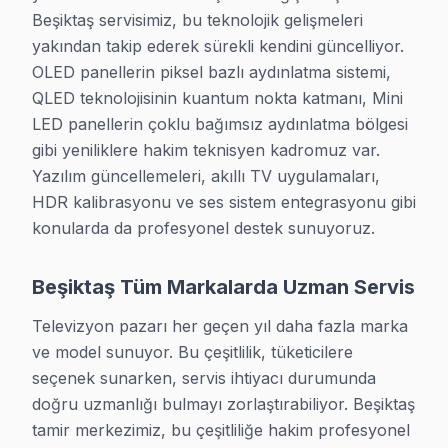
Beşiktaş servisimiz, bu teknolojik gelişmeleri 
yakından takip ederek sürekli kendini güncelliyor. 
Beşiktaş Televizyon Servis Ücretleri
OLED panellerin piksel bazlı aydınlatma sistemi, 
Beşiktaş müşterilerimizden en sık gelen soru: "TV tamiri ne kada
QLED teknolojisinin kuantum nokta katmanı, Mini 
LED panellerin çoklu bağımsız aydınlatma bölgesi 
Arıza Türü
Fiyat Aralığı
Süre
gibi yeniliklere hakim teknisyen kadromuz var. 
LED Backlight Tamiri
₺300 – ₺900
1–2 sa
Yazılım güncellemeleri, akıllı TV uygulamaları, 
HDR kalibrasyonu ve ses sistem entegrasyonu gibi 
Bağlantı Noktası Tamiri
₺200 – ₺600
30–90
konularda da profesyonel destek sunuyoruz.
T-Con / Anakart Değişimi
₺500 – ₺1.800
2–4 sa
Beşiktaş Tüm Markalarda Uzman Servis
Arıza Tespiti
ÜCRETSİZ
Aynı g
Televizyon pazarı her geçen yıl daha fazla marka 
ve model sunuyor. Bu çeşitlilik, tüketicilere 
Panel Onarımı ve Değişimi
₺1.500 – ₺8.000
2–4 g
seçenek sunarken, servis ihtiyacı durumunda 
Besleme Kartı Tamiri
₺400 – ₺1.200
2–3 sa
doğru uzmanlığı bulmayı zorlaştırabiliyor. Beşiktaş 
tamir merkezimiz, bu çeşitliliğe hakim profesyonel 
* Beşiktaş bölgesinde 2025 yılı geçerli fiyat listesidir. Beşiktaş'de her 