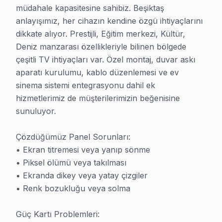
müdahale kapasitesine sahibiz. Beşiktaş 
· Beşiktaş JVC Servisi
· Beşiktaş Hitachi Servisi
anlayışımız, her cihazın kendine özgü ihtiyaçlarını 
dikkate alıyor. Prestijli, Eğitim merkezi, Kültür, 
Deniz manzarası özellikleriyle bilinen bölgede 
· Beşiktaş Finlux Servisi
· Beşiktaş Skyworth Servisi
çeşitli TV ihtiyaçları var. Özel montaj, duvar askı 
aparatı kurulumu, kablo düzenlemesi ve ev 
· Beşiktaş Regal Servisi
· Beşiktaş Seg Servisi
sinema sistemi entegrasyonu dahil ek 
hizmetlerimiz de müşterilerimizin beğenisine 
· Beşiktaş Sunny Servisi
· Beşiktaş Onvo Servisi
sunuluyor.

Çözdüğümüz Panel Sorunları:

• Ekran titremesi veya yanıp sönme

• Piksel ölümü veya takılması

İstanbul Diğer İlçe Servisleri
• Ekranda dikey veya yatay çizgiler

• Renk bozukluğu veya solma

· Arnavutköy Servisi
· Ataşehir Servisi
Güç Kartı Problemleri:

· Avcılar Servisi
· Bağcılar Servisi