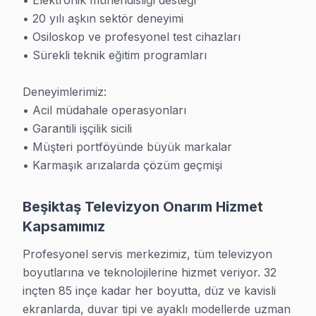
• Elektronik mühendisliği desteği

• 20 yılı aşkın sektör deneyimi

• Osiloskop ve profesyonel test cihazları

• Sürekli teknik eğitim programları

Beşiktaş Bölgesinde Tüm TV Markaları
Deneyimlerimiz:

· Beşiktaş Sony Servisi
· Beşiktaş Philips Servisi
• Acil müdahale operasyonları

• Garantili işçilik sicili

· Beşiktaş Hi-Level Servisi
· Beşiktaş iFFALCON Servisi
• Müşteri portföyünde büyük markalar

• Karmaşık arızalarda çözüm geçmişi
· Beşiktaş Samsung Servisi
· Beşiktaş LG Servisi
Beşiktaş Televizyon Onarım Hizmet
· Beşiktaş Panasonic Servisi
· Beşiktaş Toshiba Servisi
Kapsamımız
Profesyonel servis merkezimiz, tüm televizyon 
· Beşiktaş Sharp Servisi
· Beşiktaş TCL Servisi
boyutlarına ve teknolojilerine hizmet veriyor. 32 
inçten 85 inçe kadar her boyutta, düz ve kavisli 
· Beşiktaş Hisense Servisi
· Beşiktaş Telefunken Servisi
ekranlarda, duvar tipi ve ayaklı modellerde uzman 