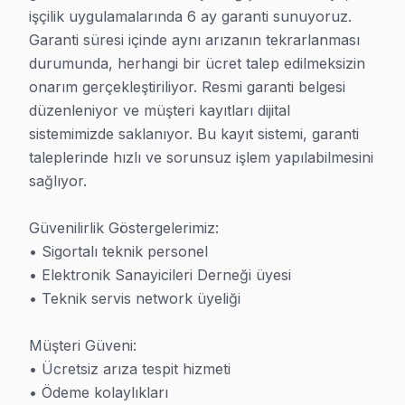
işçilik uygulamalarında 6 ay garanti sunuyoruz. 
4. teknik müdahale öncesi fotoğraf çekerek tamir: Ori
Garanti süresi içinde aynı arızanın tekrarlanması 
5. Yazılı garanti teslimi: 6 ay işçilik garantisi işçilik, 1-2
durumunda, herhangi bir ücret talep edilmeksizin 
» Aynı gün hizmet için sabah 10'a kadar arayın.
onarım gerçekleştiriliyor. Resmi garanti belgesi 
düzenleniyor ve müşteri kayıtları dijital 
Hangi TV Markalarına Bakıyoruz?
sistemimizde saklanıyor. Bu kayıt sistemi, garanti 
taleplerinde hızlı ve sorunsuz işlem yapılabilmesini 
Beşiktaş'da şu markaların televizyon tamirini yapıyoru
sağlıyor.

Dünya markaları: Samsung, LG, Sony, Philips, TCL, Hi
Yerli markalar: Vestel, Arçelik, Beko, SEG, Regal, Altus
Güvenilirlik Göstergelerimiz:

• Sigortalı teknik personel

Yılların deneyimiyle biliyoruz ki, OLED, QLED, NanoCe
• Elektronik Sanayicileri Derneği üyesi

• Teknik servis network üyeliği

Televizyon Hizmeti İletişim
şeffaf fiyatla televizyon çözüm bulma hizmeti için heme
Müşteri Güveni:

0850 811 14 36
• Ücretsiz arıza tespit hizmeti

• Aynı gün teknik hizmet
• Ödeme kolaylıkları
