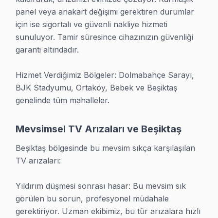
panel veya anakart değişimi gerektiren durumlar 
• Lider markalar: Samsung QLED, LG OLED, Sony Bravi
için ise sigortalı ve güvenli nakliye hizmeti 
• Türk markaları: Vestel, Arçelik, Beko ve alt markalar
sunuluyor. Tamir süresince cihazınızın güvenliği 
• Panel tipleri: LED, OLED, QLED, FALD, NanoCell — tü
garanti altındadır.

• Her yaş ekran: 5 yıllık modellerden 20 yıllık klasik C
Hizmet Verdiğimiz Bölgeler: Dolmabahçe Sarayı, 
Arıza tespiti bitti mi? Ücret yok. Teklif onayladınız mı?
BJK Stadyumu, Ortaköy, Bebek ve Beşiktaş 
genelinde tüm mahalleler.
En Sık Karşılaşılan TV Arızaları
Beşiktaş'da müşterilerimizin en çok getirdiği sorunlar 
Mevsimsel TV Arızaları ve Beşiktaş
• panel açılmıyor veya standby'da kalıyor — çoğu zam
Beşiktaş bölgesinde bu mevsim sıkça karşılaşılan 
• Ekranda çizgi, leke, karartma, donma — panel, T-Con k
TV arızaları:

• Ses gelmiyor, cızırtı var, ses düşük — hoparlör, ana
• Smart akıllı TV sorunları — Wi-Fi bağlanmıyor, uyg
Yıldırım düşmesi sonrası hasar: Bu mevsim sık 
» Bu arızaların çoğu aynı gün çözülüyor. Bizi arayın,
görülen bu sorun, profesyonel müdahale 
gerektiriyor. Uzman ekibimiz, bu tür arızalara hızlı 