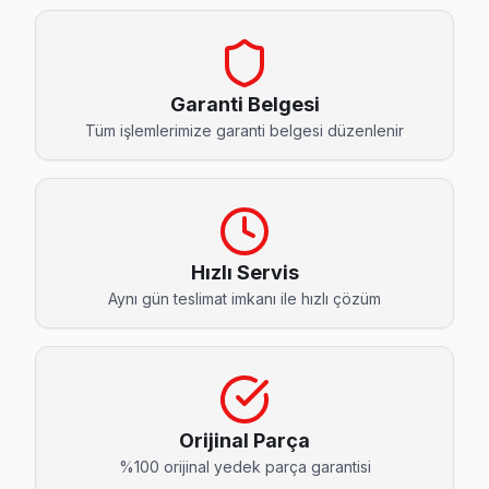
Akatlar Skyworth Servis
Akatlar'de Skyworth TV güç kartı kondansatör şişmesi en yayg
Skyworth Servis Merkezi →
Garanti Belgesi
Arnavutköy Skyworth Servis
Tüm işlemlerimize garanti belgesi düzenlenir
Arnavutköy'deki Skyworth TV kullanıcılarına ikinci el cihaz 
Skyworth Servis Merkezi →
Balmumcu Skyworth Servis
Balmumcu'deki Skyworth TV sahiplerinin yüzde sekseni tamir 
Hızlı Servis
Aynı gün teslimat imkanı ile hızlı çözüm
Balmumcu Skyworth Açılmıyor Arıza →
Bebek Skyworth Servis
Skyworth marka TV'niz Bebek'de çalışmıyorsa teknik ekibimi
Beşiktaş Skyworth Servis →
Orijinal Parça
Cihannüma Skyworth Servis
%100 orijinal yedek parça garantisi