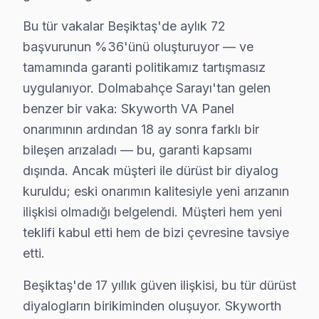
Beşiktaş'de Skyworth servis rotasyonunun nasıl planla
Bu tür vakalar Beşiktaş'de aylık 72
karma yapılaşmalı konut dokusunun hakim olduğu mahalle
başvurunun %36'ünü oluşturuyor — ve
Acil vaka protokolü farklı işliyor: Beşiktaş'de sabah
tamamında garanti politikamız tartışmasız
Beşiktaş'deki müşteri güvenini soyut vaatler yerine so
uygulanıyor. Dolmabahçe Sarayı'tan gelen
Bu tür vakalar Beşiktaş'de aylık 72 başvurunun %36'ünü
benzer bir vaka: Skyworth VA Panel
Beşiktaş'de 17 yıllık güven ilişkisi, bu tür dürüst diy
onarımının ardından 18 ay sonra farklı bir
Beşiktaş'deki bu TV müşteri yolculuğunu dört kritik te
bileşen arızaladı — bu, garanti kapsamı
İkinci temas — İlk iletişim: Telefon veya mesaj yoluyl
dışında. Ancak müşteri ile dürüst bir diyalog
Üçüncü temas — Saha müdahalesi: Dolmabahçe Sarayı ve
kuruldu; eski onarımın kalitesiyle yeni arızanın
ilişkisi olmadığı belgelendi. Müşteri hem yeni
Dördüncü temas — Teslim sonrası: Garanti belgesi + kul
teklifi kabul etti hem de bizi çevresine tavsiye
Beşiktaş'de bu TV onarım maliyetini belirleyen faktörl
etti.
İkinci faktör — Arıza derinliği: Yüzeysel Güç kartı va
Dördüncü faktör — Parça temini: Stokta hazır söz kon
Beşiktaş'de 17 yıllık güven ilişkisi, bu tür dürüst
diyalogların birikiminden oluşuyor. Skyworth
Skyworth TV Teknik Profil ve Servis Rehberi