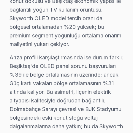
konut dokusu ve Beşiktaş ekonomik yapısı ile
bağlantılı yoğun TV kullanım örüntüsü.
Skyworth OLED model tercih oranı da
bölgesel ortalamadan %20 yüksek; bu
Skyworth Televizyon Tamiri
premium segment yoğunluğu ortalama onarım
maliyetini yukarı çekiyor.
✓ 15+ Yıl Deneyim
✓ Yazılı Garanti Belgesi
Arıza profili karşılaştırmasında ise durum farklı:
✓ Orijinal Yedek Parça
Beşiktaş'de OLED panel sorunu başvuruları
✓ Ücretsiz Arıza Tespiti
%39 ile bölge ortalamasının üzerinde; ancak
Güç kartı vakaları bölge ortalamasının %31
Skyworth Arıza İstatistikleri: Beşiktaş Örneği
altında kalıyor. Bu asimetri, ilçenin elektrik
altyapısı kalitesiyle doğrudan bağlantılı.
Beşiktaş, İstanbul'un kalbinde yer alan, kültürel çeşitl
Dolmabahçe Sarayı çevresi ve BJK Stadyumu
Beşiktaş’taki konut yoğunluğu, genellikle apartman dair
bölgesindeki eski konut stoğu voltaj
Beşiktaş'taki Skyworth televizyon modellerinin dağılımı
dalgalanmalarına daha yatkın; bu da Skyworth
Somut gözlemler arasında, sıklıkla karşılaşılan arızala