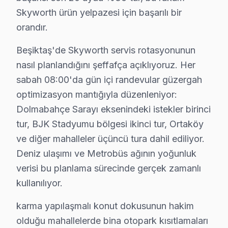
Skyworth ürün yelpazesi için başarılı bir
Yıldız Mahallesi, şehrin yeşil alanları ile ön plana çık
orandır.
Skyworth Panel Teknolojisi ve Arıza Korelasy
Beşiktaş'de Skyworth servis rotasyonunun
Skyworth televizyonunuz'lerin panel teknolojisi, çeşitli
nasıl planlandığını şeffafça açıklıyoruz. Her
Panel/ekran değişimi:
32" ekranlar için yaklaşık
sabah 08:00'da gün içi randevular güzergah
optimizasyon mantığıyla düzenleniyor:
Anakart tamiri:
Model serisine bağlı olarak fiyat
Dolmabahçe Sarayı eksenindeki istekler birinci
Güç kartı, LED backlight ve T-Con kart:
Bu parç
tur, BJK Stadyumu bölgesi ikinci tur, Ortaköy
Yazılım/firmware işlemleri:
Bu tür işlemler gene
ve diğer mahalleler üçüncü tura dahil ediliyor.
Yerinde servis ve atölye fiyat farkı:
Yerinde ona
Deniz ulaşımı ve Metrobüs ağının yoğunluk
Fiyatları etkileyen diğer önemli faktörler arasında gara
verisi bu planlama sürecinde gerçek zamanlı
kullanılıyor.
Beşiktaş'de Skyworth Servis Kalitesi: Değerl
karma yapılaşmalı konut dokusunun hakim
Beşiktaş bölgesinde, Fabrika bakım'in sunduğu Skyworth
olduğu mahallelerde bina otopark kısıtlamaları
Aynı gün onarım imkanı, tamir sürecinin hızlandırılması