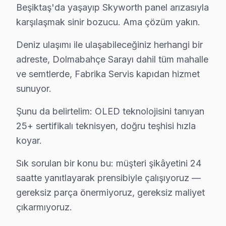
Beşiktaş'da yaşayıp Skyworth panel arızasıyla
Sinanpaşa'deki Skyworth TV sahiplerinin yüzde sekseni tamir
karşılaşmak sinir bozucu. Ama çözüm yakın.
Skyworth Servis Merkezi →
Türkali Skyworth Servis
Deniz ulaşımı ile ulaşabileceğiniz herhangi bir
adreste, Dolmabahçe Sarayı dahil tüm mahalle
Türkali'deki Skyworth TV sahiplerinin yüzde sekseni tamir iç
ve semtlerde, Fabrika Servis kapıdan hizmet
Türkali Skyworth Açılmıyor Arıza →
sunuyor.
Ulus Skyworth Servis
Şunu da belirtelim: OLED teknolojisini tanıyan
Beşiktaş'da Ulus mahallesi için Skyworth TV fiyat teklifi alm
25+ sertifikalı teknisyen, doğru teşhisi hızla
Ulus Skyworth Açılmıyor Arıza →
koyar.
Vişnezade Skyworth Servis
Sık sorulan bir konu bu: müşteri şikâyetini 24
Beşiktaş'da Vişnezade mahallesi için Skyworth TV fiyat tekli
saatte yanıtlayarak prensibiyle çalışıyoruz —
Vişnezade Skyworth Açılmıyor Arıza →
gereksiz parça önermiyoruz, gereksiz maliyet
Yıldız Skyworth Servis
çıkarmıyoruz.
Yıldız mahallesi Skyworth TV servisinde şeffaf çalışıyoruz: 