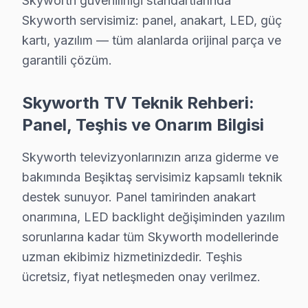
Skyworth güvenilirliği standartlarında
Skyworth servisimiz: panel, anakart, LED, güç
Beşiktaş çevresinde Skyworth servisi için hemen rand
kartı, yazılım — tüm alanlarda orijinal parça ve
Skyworth TV'nizin Ömrünü Uzatmanın Yolları –
garantili çözüm.
Skyworth akıllı TV ürünlerinizden uzun yıllar verim al
Skyworth TV Teknik Rehberi:
TV uzun ömür için ipuçları:
Panel, Teşhis ve Onarım Bilgisi
• Beşiktaş'de ekranı yumuşak mikrofiber bezle silin, k
• Direkt güneş ışığı ve ısı kaynaklarından Beşiktaş'de
Skyworth televizyonlarınızın arıza giderme ve
• Beşiktaş'de havalandırma deliklerini kapatmayın, ark
bakımında Beşiktaş servisimiz kapsamlı teknik
• Enerji tasarrufu için kullanmadığınızda Beşiktaş'de 
destek sunuyor. Panel tamirinden anakart
• Beşiktaş'de fırtına öncesi şebeke aşırı gerilim koruy
onarımına, LED backlight değişiminden yazılım
• Beşiktaş'de yılda 1-2 kez profesyonel bakım yaptırın
sorunlarına kadar tüm Skyworth modellerinde
uzman ekibimiz hizmetinizdedir. Teşhis
Beşiktaş'da Skyworth bakım ve önleyici servis hizmetl
ücretsiz, fiyat netleşmeden onay verilmez.
Skyworth TV'lerde Sık Görülen Arızalar