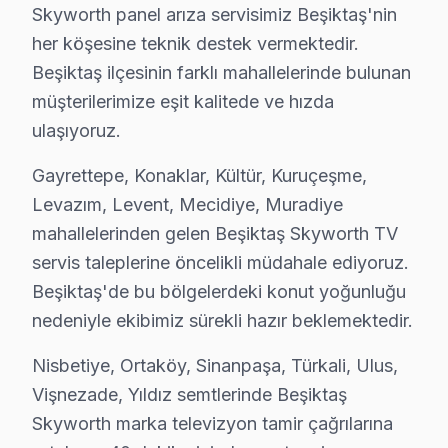
Skyworth panel arıza servisimiz Beşiktaş'nin
her köşesine teknik destek vermektedir.
Bu sayfayla ilgili hizmet sayfaları:
Beşiktaş ilçesinin farklı mahallelerinde bulunan
↑ Skyworth Servis Ana Sayfası
müşterilerimize eşit kalitede ve hızda
ulaşıyoruz.
↑ Beşiktaş TV Servis Merkezi
Gayrettepe, Konaklar, Kültür, Kuruçeşme,
Levazım, Levent, Mecidiye, Muradiye
mahallelerinden gelen Beşiktaş Skyworth TV
Beşiktaş Yakın İlçelerde Skyworth Servisi
servis taleplerine öncelikli müdahale ediyoruz.
· Arnavutköy Skyworth
· Avcılar Skyworth
Beşiktaş'de bu bölgelerdeki konut yoğunluğu
nedeniyle ekibimiz sürekli hazır beklemektedir.
· Bağcılar Skyworth
· Bahçelievler Skyworth
Nisbetiye, Ortaköy, Sinanpaşa, Türkali, Ulus,
Vişnezade, Yıldız semtlerinde Beşiktaş
· Bakırköy Skyworth
· Başakşehir Skyworth
Skyworth marka televizyon tamir çağrılarına