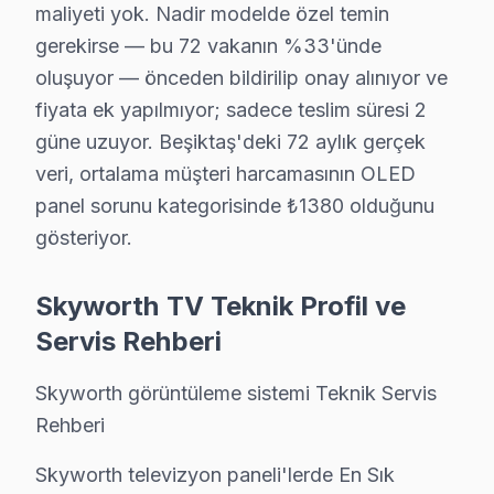
Beşiktaş'da Skyworth yetkili servis kalitesinde hizmet al
maliyeti yok. Nadir modelde özel temin
gerekirse — bu 72 vakanın %33'ünde
Beşiktaş'de Skyworth Orijinal Parça – 2 Yıl D
oluşuyor — önceden bildirilip onay alınıyor ve
fiyata ek yapılmıyor; sadece teslim süresi 2
Beşiktaş Skyworth Servis Maliyetleri – Onaysı
güne uzuyor. Beşiktaş'deki 72 aylık gerçek
Beşiktaş'da Skyworth TV servis fiyatları, arıza türüne 
veri, ortalama müşteri harcamasının OLED
Beşiktaş'de Skyworth akıllı TV teknik onarım fiyatları 
panel sorunu kategorisinde ₺1380 olduğunu
• Panel (ekran) değişimi: ₺1.500 – ₺8.000 (boyut ve te
gösteriyor.
• LED backlight tamiri: ₺500 – ₺2.000
Skyworth TV Teknik Profil ve
• Anakart tamiri/değişimi: ₺500 – ₺1.800
Servis Rehberi
• Güç kartı (power board) tamiri: ₺400 – ₺1.200
• T-Con kartı değişimi: ₺350 – ₺900
Skyworth görüntüleme sistemi Teknik Servis
• Ses kartı/hoparlör tamiri: ₺300 – ₺700
Rehberi
• Yazılım güncelleme ve hata giderme: ₺200 – ₺500
Skyworth televizyon paneli'lerde En Sık
• Kapasitör değişimi (anakart): ₺250 – ₺600