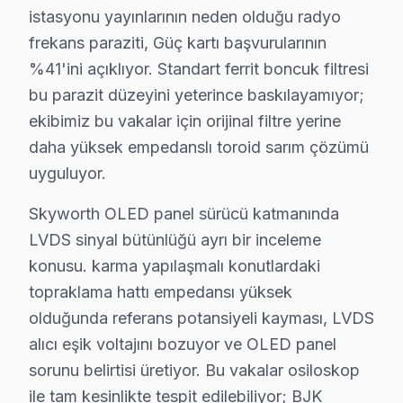
istasyonu yayınlarının neden olduğu radyo
Kuruçeşme Mahallesi’nde, Skyworth televizyon kullanıcıl
frekans paraziti, Güç kartı başvurularının
Levazım'da Skyworth TV Servisi
%41'ini açıklıyor. Standart ferrit boncuk filtresi
bu parazit düzeyini yeterince baskılayamıyor;
Levazım Mahallesi, yoğun nüfusu ve merkezi konumuyla di
ekibimiz bu vakalar için orijinal filtre yerine
Levent'te Skyworth TV Servisi
daha yüksek empedanslı toroid sarım çözümü
Levent Mahallesi, modern yaşam alanları ve geniş hizmet
uyguluyor.
Mecidiye'de Skyworth TV Servisi
Skyworth OLED panel sürücü katmanında
LVDS sinyal bütünlüğü ayrı bir inceleme
Mecidiye Mahallesi, hem tarihi hem de modern yapılarıyla
konusu. karma yapılaşmalı konutlardaki
Muradiye'de Skyworth TV Servisi
topraklama hattı empedansı yüksek
Muradiye Mahallesi, sakin atmosferi ile bilinmektedir. 
olduğunda referans potansiyeli kayması, LVDS
alıcı eşik voltajını bozuyor ve OLED panel
Nisbetiye'de Skyworth TV Servisi
sorunu belirtisi üretiyor. Bu vakalar osiloskop
Nisbetiye Mahallesi, dinamik bir yaşam alanı sunar. Skywo
ile tam kesinlikte tespit edilebiliyor; BJK