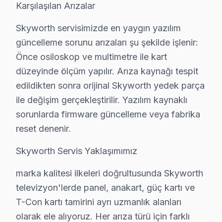
Karşılaşılan Arızalar
Beşiktaş fiyat politikamız — Beşiktaş servisimizde geçerl
• Beşiktaş'de ücretsiz arıza teşhisi (tamir yapılırsa)
Skyworth servisimizde en yaygın yazılım
güncelleme sorunu arızaları şu şekilde işlenir:
• Beşiktaş servisimizde parça ve işçilik fiyatları ayrı belir
Önce osiloskop ve multimetre ile kart
• Beşiktaş'de kapıda nakit veya kredi kartı ile ödeme
düzeyinde ölçüm yapılır. Arıza kaynağı tespit
• Taksit seçeneği mevcuttur
edildikten sonra orijinal Skyworth yedek parça
Not: Beşiktaş'de nihai fiyat, arıza teşhisinden sonra kes
ile değişim gerçekleştirilir. Yazılım kaynaklı
sorunlarda firmware güncelleme veya fabrika
Beşiktaş'da Skyworth Servis Güvencesi – İşçil
reset denenir.
Skyworth TV Servis Garanti Belgesi – Yazılı ve İmzalı Güvence
Skyworth Servis Yaklaşımımız
Beşiktaş'de Skyworth servis hizmetlerimizde sunduğumu
Beşiktaş garanti kapsamımız — Beşiktaş servisimizde ge
marka kalitesi ilkeleri doğrultusunda Skyworth
• Beşiktaş'de işçilik garantisi: 2 yıl
televizyon'lerde panel, anakart, güç kartı ve
• Beşiktaş servisimizde yedek parça garantisi: 2 yıl (ori
T-Con kartı tamirini ayrı uzmanlık alanları
• Beşiktaş'de aynı arızanın tekrarında ücretsiz müdah
olarak ele alıyoruz. Her arıza türü için farklı