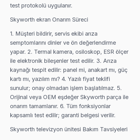
• Beşiktaş servisimizde garanti belgesi ve fatura ile kay
test protokolü uygulanır.
Beşiktaş'de garanti dışı durumlar: Kullanıcı kaynaklı ha
Skyworth ekran Onarım Süreci
Beşiktaş'da Skyworth Acil Teknik Destek – 
1. Müşteri bildirir, servis ekibi arıza
semptomlarını dinler ve ön değerlendirme
TV arızası beklemez — biz de bekletmeyiz. Beşiktaş'd
yapar. 2. Termal kamera, osiloskop, ESR ölçer
Hızlı müdahale garantimiz:
ile elektronik bileşenler test edilir. 3. Arıza
• Beşiktaş'de sabah arayın, akşama servis tamamlans
kaynağı tespit edilir: panel mi, anakart mı, güç
• Beşiktaş'in tüm mahallelerine hızlı ulaşım
kartı mı, yazılım mı? 4. Yazılı fiyat teklifi
• Beşiktaş'de mobil servis aracı ile yerinde müdahale
sunulur; onay olmadan işlem başlatılmaz. 5.
• Beşiktaş'de acil durumlarda öncelikli randevu
Orijinal veya OEM eşdeğer Skyworth parça ile
• Beşiktaş servisimizde 7/24 çağrı merkezi desteği
onarım tamamlanır. 6. Tüm fonksiyonlar
Gün içinde Beşiktaş'da Skyworth servis randevusu al
kapsamlı test edilir; garanti belgesi verilir.
Beşiktaş'da Skyworth TV Uzmanları – Sertifika
Skyworth televizyon ünitesi Bakım Tavsiyeleri