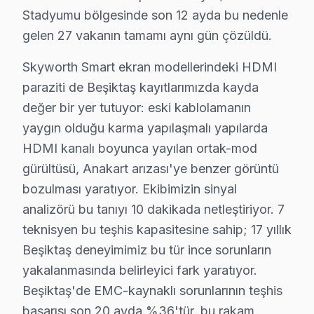
Stadyumu bölgesinde son 12 ayda bu nedenle
Ortaköy'de Skyworth TV Servisi
gelen 27 vakanın tamamı aynı gün çözüldü.
Ortaköy Mahallesi, Boğaziçi'nin güzellikleriyle çevrili 
Skyworth Smart ekran modellerindeki HDMI
Sinanpaşa'da Skyworth TV Servisi
paraziti de Beşiktaş kayıtlarımızda kayda
Sinanpaşa Mahallesi, yoğun bir ticaret merkezine ev sah
değer bir yer tutuyor: eski kablolamanın
yaygın olduğu karma yapılaşmalı yapılarda
Türkali'de Skyworth TV Servisi
HDMI kanalı boyunca yayılan ortak-mod
Türkali Mahallesi, sakin bir yaşam alanı sunar ve yerel 
gürültüsü, Anakart arızası'ye benzer görüntü
bozulması yaratıyor. Ekibimizin sinyal
Ulus'ta Skyworth TV Servisi
analizörü bu tanıyı 10 dakikada netleştiriyor. 7
Ulus Mahallesi, tarihi ve kültürel zenginlikleri ile di
teknisyen bu teşhis kapasitesine sahip; 17 yıllık
Beşiktaş deneyimimiz bu tür ince sorunların
Vişnezade'de Skyworth TV Servisi
yakalanmasında belirleyici fark yaratıyor.
Vişnezade Mahallesi, sakin bir çevre sunar ve yerel tekn
Beşiktaş'de EMC-kaynaklı sorunlarının teşhis
Yıldız'da Skyworth TV Servisi
başarısı son 20 ayda %36'tür, bu rakam