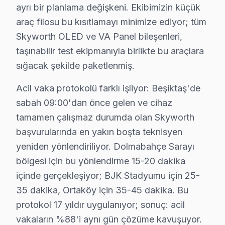
ayrı bir planlama değişkeni. Ekibimizin küçük
Kullanılan orijinal parçalar, onarılan cihazların ömrünü
araç filosu bu kısıtlamayı minimize ediyor; tüm
Yapılan istatistiksel değerlendirmeler, Fabrika Servis'
Skyworth OLED ve VA Panel bileşenleri,
taşınabilir test ekipmanıyla birlikte bu araçlara
Beşiktaş Skyworth servis - TV Tamiri
sığacak şekilde paketlenmiş.
Beşiktaş'da yaşayıp Skyworth panel arızasıyla karşıl
Acil vaka protokolü farklı işliyor: Beşiktaş'de
Deniz ulaşımı ile ulaşabileceğiniz herhangi bir adres
sabah 09:00'dan önce gelen ve cihaz
Şunu da belirtelim: OLED teknolojisini tanıyan 25+ serti
tamamen çalışmaz durumda olan Skyworth
Sık sorulan bir konu bu: müşteri şikâyetini 24 saatte 
başvurularında en yakın boşta teknisyen
yeniden yönlendiriliyor. Dolmabahçe Sarayı
Beşiktaş Bölgesi ve Skyworth TV Desteği
bölgesi için bu yönlendirme 15-20 dakika
İstanbul Avrupa Yakası içinde yer alan Beşiktaş, yakla
içinde gerçekleşiyor; BJK Stadyumu için 25-
35 dakika, Ortaköy için 35-45 dakika. Bu
Beşiktaş'de Mahalle Skyworth Servis Hizmeti
protokol 17 yıldır uygulanıyor; sonuç: acil
Skyworth panel arıza servisimiz Beşiktaş'nin her köşesi
vakaların %88'i aynı gün çözüme kavuşuyor.