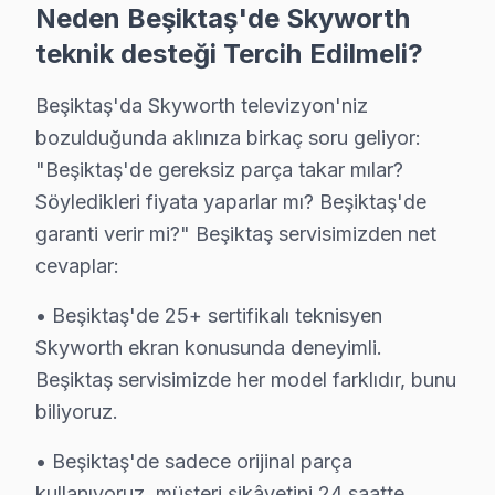
Neden Beşiktaş'de Skyworth
Beşiktaş'de Skyworth OLED teknolojisini kullanan model
teknik desteği Tercih Edilmeli?
▸ OLED panel sorunu: Beşiktaş'de Skyworth'ın OLED pan
▸ Anakart arızası: Beşiktaş servisimizde Smart televi
Beşiktaş'da Skyworth televizyon'niz
▸ Güç kartı: BGA yeniden lehimleme veya bileşen değiş
bozulduğunda aklınıza birkaç soru geliyor:
▸ Sistem yazılımı: Beşiktaş'de daha az bilinen ama sık
"Beşiktaş'de gereksiz parça takar mılar?
Beşiktaş'de hangi belirtiyle gelirseniz gelin — teşhis üc
Söyledikleri fiyata yaparlar mı? Beşiktaş'de
garanti verir mi?" Beşiktaş servisimizden net
Beşiktaş Skyworth TV Arızaları – Televizyonu
cevaplar:
Skyworth televizyon ünitesi'nizde yaşadığınız arıza, 
• Beşiktaş'de 25+ sertifikalı teknisyen
Skyworth panel'lerde en çok müdahale ettiğimiz arıza k
Skyworth ekran konusunda deneyimli.
• Panel ve Ekran: OLED yanması, LCD şeriti, piksel öl
Beşiktaş servisimizde her model farklıdır, bunu
• Elektronik Kartlar: Anakart, T-Con, güç kartı, tune
biliyoruz.
• Arka Aydınlatma: LED bar değişimi, inverter tamiri, ba
• Beşiktaş'de sadece orijinal parça
• Yazılım ve Firmware: Fabrika ayarı, eMMC kurtarm
kullanıyoruz. müşteri şikâyetini 24 saatte