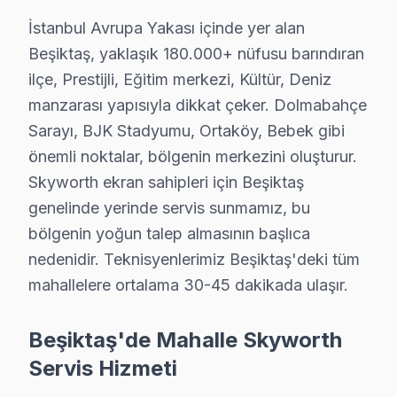
İstanbul Avrupa Yakası içinde yer alan
Beşiktaş, yaklaşık 180.000+ nüfusu barındıran
ilçe, Prestijli, Eğitim merkezi, Kültür, Deniz
manzarası yapısıyla dikkat çeker. Dolmabahçe
Skyworth Uzman Teknisyen Ekibi — Beşiktaş
Sarayı, BJK Stadyumu, Ortaköy, Bebek gibi
Murat T. — Skyworth Servis Uzmanı
önemli noktalar, bölgenin merkezini oluşturur.
12 yıllık Skyworth TV tamir deneyimi. Beşiktaş ve çevre ilçe
Skyworth ekran sahipleri için Beşiktaş
· Skyworth fabrika servis sertifikası
genelinde yerinde servis sunmamız, bu
· Orijinal ve OEM yedek parça tedarikçisi
bölgenin yoğun talep almasının başlıca
· 2010'dan günümüze tüm Skyworth modelleri
nedenidir. Teknisyenlerimiz Beşiktaş'deki tüm
mahallelere ortalama 30-45 dakikada ulaşır.
Beşiktaş Servis İstatistikleri
· Beşiktaş'de
450+
Skyworth TV tamiri
Beşiktaş'de Mahalle Skyworth
· Müşteri memnuniyeti
%96
· Ortalama tamir süresi:
1–2 iş günü
Servis Hizmeti
· Tüm işlemler
2 yıl garantili