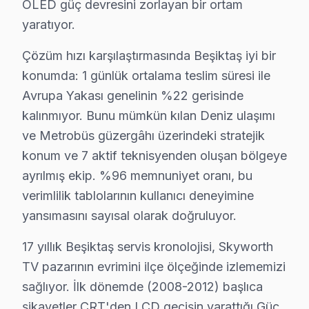
OLED güç devresini zorlayan bir ortam
Sonuç olarak, Beşiktaş'ta Skyworth ekran'lere olan ilgi
yaratıyor.
Çözüm hızı karşılaştırmasında Beşiktaş iyi bir
Beşiktaş Demografisi ve Skyworth TV Kullan
konumda: 1 günlük ortalama teslim süresi ile
Beşiktaş'ta Skyworth panel kullanıcılarının karşılaştığ
Avrupa Yakası genelinin %22 gerisinde
1.
Panel Arızası
: Panel arızaları genellikle ekranın be
kalınmıyor. Bunu mümkün kılan Deniz ulaşımı
2.
Anakart Sorunu
: Anakart sorunları, TV'nin hiç açı
ve Metrobüs güzergâhı üzerindeki stratejik
konum ve 7 aktif teknisyenden oluşan bölgeye
3.
Güç Kartı Arızası
: Güç kartı arızaları, cihazın açı
ayrılmış ekip. %96 memnuniyet oranı, bu
4.
Backlight Problemi
: Backlight arızaları, ekranın b
verimlilik tablolarının kullanıcı deneyimine
5.
Yazılım Sorunları
: Yazılım güncellemeleri sırasında 
yansımasını sayısal olarak doğruluyor.
Bu teknik sorunlar ve maliyetleri, Beşiktaş’taki Skyworth
17 yıllık Beşiktaş servis kronolojisi, Skyworth
Beşiktaş Mahallelerinde Skyworth Servis Anali
TV pazarının evrimini ilçe ölçeğinde izlememizi
sağlıyor. İlk dönemde (2008-2012) başlıca
Abbasağa'da Skyworth TV Servisi
şikayetler CRT'den LCD geçişin yarattığı Güç