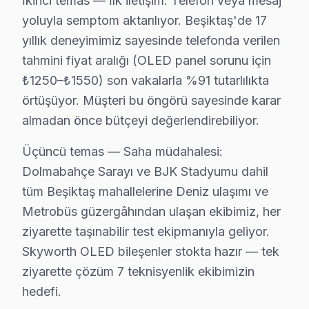
İkinci temas — İlk iletişim: Telefon veya mesaj
Skyworth panel'ler için en yaygın kullanıcı hatası; gü
yoluyla semptom aktarılıyor. Beşiktaş'de 17
Skyworth LED TV'niz arızalandığında verileri (uygulama
yıllık deneyimimiz sayesinde telefonda verilen
söz konusu model güvenilirliği standartlarında Skywort
tahmini fiyat aralığı (OLED panel sorunu için
₺1250–₺1550) son vakalarla %91 tutarlılıkta
Skyworth TV Teknik Rehberi: Panel, Teşhis ve 
örtüşüyor. Müşteri bu öngörü sayesinde karar
Skyworth televizyonlarınızın arıza giderme ve bakımın
almadan önce bütçeyi değerlendirebiliyor.
Neden Beşiktaş'de Skyworth teknik desteği Te
Üçüncü temas — Saha müdahalesi:
Dolmabahçe Sarayı ve BJK Stadyumu dahil
Beşiktaş Skyworth TV Ekran Anakart Profesyonel Servis ve Ta
tüm Beşiktaş mahallelerine Deniz ulaşımı ve
Beşiktaş'da Skyworth televizyon'niz bozulduğunda aklın
Metrobüs güzergâhından ulaşan ekibimiz, her
• Beşiktaş'de 25+ sertifikalı teknisyen Skyworth ekran
ziyarette taşınabilir test ekipmanıyla geliyor.
• Beşiktaş'de sadece orijinal parça kullanıyoruz. müşte
Skyworth OLED bileşenler stokta hazır — tek
• Osiloskop, ESR ölçer, termal kamera ile teşhis yap
ziyarette çözüm 7 teknisyenlik ekibimizin
Bunu da hatırlatalım:, Dolmabahçe Sarayı, BJK Stadyu
hedefi.