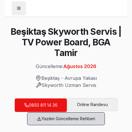
Anasayfa
Beşiktaş Skyworth Servis |
/
Beşiktaş
TV Power Board, BGA
/
Skyworth
Tamir
Son Güncelleme:
Ağustos 2026
Güncelleme:
Ağustos 2026
Beşiktaş
-
Avrupa Yakası
Skyworth
Uzman Servis
Beşiktaş'da Mahalle Mahalle Skyworth TV 
Abbasağa Skyworth Servis
Online Randevu
0850 811 14 36
Abbasağa mahallesi Skyworth TV teknisyeniniz ortalama 90
Yazılım Güncelleme Rehberi
Beşiktaş Skyworth Servis →