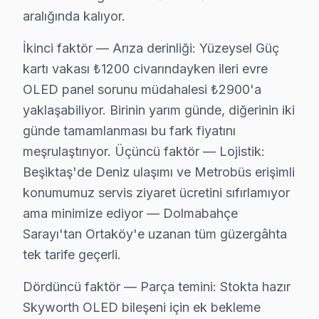
• Güç kartı kondansatör ön kontrolü — Beşiktaş servi
aralığında kalıyor.
• Beşiktaş'de ekran pikseli ve renk kalibrasyonu
İkinci faktör — Arıza derinliği: Yüzeysel Güç
• Ses sistemi ve hoparlör temizliği — Beşiktaş
kartı vakası ₺1200 civarındayken ileri evre
• Beşiktaş'de bağlantı portları ve konektör bakımı
OLED panel sorunu müdahalesi ₺2900'a
Beşiktaş bölgesinde Skyworth televizyonlarınız için yı
yaklaşabiliyor. Birinin yarım günde, diğerinin iki
günde tamamlanması bu fark fiyatını
Beşiktaş Skyworth Servis Hizmeti – Yerinde T
meşrulaştırıyor. Üçüncü faktör — Lojistik:
Beşiktaş'de aniden arızalanan Skyworth TV ürünleriniz 
Beşiktaş'de Deniz ulaşımı ve Metrobüs erişimli
Beşiktaş'de yerinde servis avantajları:
konumumuz servis ziyaret ücretini sıfırlamıyor
• Beşiktaş'de aynı gün servis randevusu
ama minimize ediyor — Dolmabahçe
• Beşiktaş'de taşıma masrafı ve riski yok
Sarayı'tan Ortaköy'e uzanan tüm güzergâhta
tek tarife geçerli.
• Beşiktaş'de arıza anında teşhis ve müdahale
• Beşiktaş servisimizde orijinal yedek parça ile hizmet
Dördüncü faktör — Parça temini: Stokta hazır
• Beşiktaş'de 2 yıl işçilik garantisi
Skyworth OLED bileşeni için ek bekleme