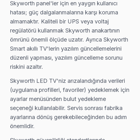
Skyworth ürünlerine hakim, sertifikalı teknisyen kadrom
Skyworth panel'ler için en yaygın kullanıcı
Ekibimizin farkı:
hatası; güç dalgalanmalarına karşı koruma
• Beşiktaş'de ortalama 10+ yıl sektör deneyimi
almamaktır. Kaliteli bir UPS veya voltaj
regülatörü kullanmak Skyworth anakartının
• Skyworth özel sertifika ve eğitimler
ömrünü önemli ölçüde uzatır. Ayrıca Skyworth
• Beşiktaş servisimizde güncel teknoloji ve arıza çözüml
Smart akıllı TV'lerin yazılım güncellemelerini
• Beşiktaş'de müşteri memnuniyeti odaklı yaklaşım
düzenli yapması, yazılım güncelleme sorunu
• Temiz ve düzenli çalışma prensibi
riskini azaltır.
Beşiktaş'da Skyworth televizyonunuzun tamirini konus
Skyworth LED TV'niz arızalandığında verileri
Skyworth Servisimizin Kapsamı – Beşiktaş ve Y
(uygulama profilleri, favoriler) yedeklemek için
ayarlar menüsünden bulut yedekleme
Beşiktaş ve yakın bölgelerde Skyworth televizyon ünite
seçeneği kullanılabilir. Servis sonrası fabrika
Kapsama alanımız:
ayarlarına dönüş gerekebileceğinden bu adım
• Beşiktaş tüm semtler ve mahalleler
önemlidir.
• Bitişik ilçelere servis erişimi
• Apartman, rezidans ve iş yeri servisi