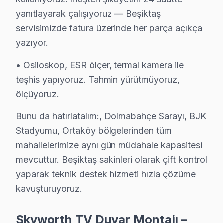
• Bağlantı: HDMI/USB port arızası, Bluetooth ve Wi-Fi
yanıtlayarak çalışıyoruz — Beşiktaş
• Kapasitör ve SMD: Şişmiş kapasitör değişimi, smd bil
servisimizde fatura üzerinde her parça açıkça
Beşiktaş'de Skyworth akıllı TV tamiri için ücretsiz arıza t
yazıyor.
Beşiktaş'de Skyworth Servis Hizmetleri
• Osiloskop, ESR ölçer, termal kamera ile
teşhis yapıyoruz. Tahmin yürütmüyoruz,
Beşiktaş bölgesinde Skyworth görüntüleme sistemi tam
ölçüyoruz.
Skyworth OLED ve VA Panel Tamiri: Skyworth'ın kulla
Anakart ve Güç Kartı Onarımı: BGA reballing ve SMD le
Bunu da hatırlatalım:, Dolmabahçe Sarayı, BJK
bu TV Yazılım ve Sistem Desteği: OLED, Smart televizy
Stadyumu, Ortaköy bölgelerinden tüm
mahallelerimize aynı gün müdahale kapasitesi
» Beşiktaş'e ve çevre mahallelere yerinde servis desteğ
mevcuttur. Beşiktaş sakinleri olarak çift kontrol
Beşiktaş'de Skyworth TV Arıza giderme Maliye
yaparak teknik destek hizmeti hızla çözüme
kavuşturuyoruz.
Beşiktaş'de Skyworth panel tamiri yaptırmadan önce fiya
Teşhis ücretsiz. Cihazınızı inceledikten sonra arıza de
Skyworth TV Duvar Montajı –
Fiyatlar neye göre değişir: Arıza tipi, ekran boyutu ve