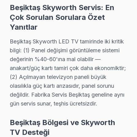
Skyworth Servis Merkezi →
Beşiktaş Skyworth Servis: En
Çok Sorulan Sorulara Özet
Yanıtlar
Beşiktaş Skyworth TV Servis Hizmet Bölgesi
Beşiktaş bölgesine kapıya gelen Skyworth TV tamir servisi hizme
Beşiktaş Skyworth LED TV tamirinde iki kritik
bilgi: (1) Panel değişimi görüntüleme sistemi
değerinin %40-60'ına mal olabilir —
anakart/güç kartı tamiri çok daha ekonomiktir;
(2) Açılmayan televizyon paneli büyük
olasılıkla güç kartı arızasıdır, panel sorunu
değildir. Fabrika Servis Beşiktaş geneline aynı
gün servis sunar, teşhis ücretsizdir.
Beşiktaş Bölgesi ve Skyworth
TV Desteği