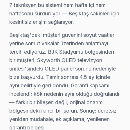
7 teknisyen bu sistemi hem hafta içi hem
Gayrettepe, Konaklar, Kültür, Kuruçeşme, Levazım, Lev
haftasonu sürdürüyor — Beşiktaş sakinleri için
Nisbetiye, Ortaköy, Sinanpaşa, Türkali, Ulus, Vişnezad
kesintisiz erişim sağlanıyor.
Abbasağa, Akatlar, Arnavutköy, Balmumcu, Bebek, Cihan
Beşiktaş'deki müşteri güvenini soyut vaatler
Beşiktaş × Skyworth: Yerel İçerik ve Deneyim
yerine somut vakalar üzerinden anlatmayı
Beşiktaş Skyworth servis verisi, komşu ilçelerle karş
tercih ediyoruz. BJK Stadyumu bölgesinden
Arıza profili karşılaştırmasında ise durum farklı: Beş
bir müşteri, Skyworth OLED televizyon
Çözüm hızı karşılaştırmasında Beşiktaş iyi bir konumd
ünitesi'sindeki OLED panel sorunu nedeniyle
bize başvurdu. Tamir sonrası 4,5 ay içinde
17 yıllık Beşiktaş servis kronolojisi, bu TV TV pazarın
aynı belirtiyle geri döndü. Garanti kapsamı
Orta dönemde (2013-2018) bu marka OLED LED panel tekn
incelendi; kök nedenin aynı olduğu doğrulandı
Son dönemde (2019-bugün) Skyworth VA Panel ve OLED/QL
— farklı bir bileşen değil, orijinal onarım
Beşiktaş'deki Skyworth teknik servis deneyimi, elektr
bölgesindeki ikincil bir sorun. Sonuç: ücretsiz
Skyworth OLED panel sürücü katmanında LVDS sinyal bü
yeniden müdahale, ek açıklama, yenilenen
Skyworth Smart ekran modellerindeki HDMI paraziti de B
garanti belgesi.