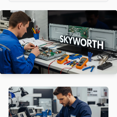
Cihannüma'deki Skyworth TV sahiplerinin yüzde sekseni tamir
Skyworth Servis Merkezi →
Dikilitaş Skyworth Servis
Dikilitaş'de Skyworth TV ses ama görüntü yok sorununu gene
Skyworth Servis Merkezi →
Etiler Skyworth Servis
Skyworth TV'niz Etiler'de arıza yaptıysa taşımanıza gerek y
Skyworth Servis Merkezi →
Gayrettepe Skyworth Servis
Beşiktaş'da Gayrettepe mahallesi Skyworth kullanıcıları a
Beşiktaş Skyworth Servis →
Konaklar Skyworth Servis
Skyworth TV Konaklar adresinde firmware güncellemesi sonr