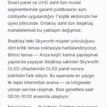
Smart panel ve UHD dahil tüm model
Skyworth görüntüleme sistemi Teknik Servis Rehberi
segmentlerinde garanti politikasının aynı
ciddiyetle uygulandığını 7 kişilik ekibimizin her
Skyworth televizyon paneli'lerde En Sık Karşılaşılan A
üyesi bilincinde. Ortaköy dahil tüm Beşiktaş
Skyworth servisimizde en yaygın yazılım güncelleme soru
mahallelerinde bu yaklaşım değişmez.
Skyworth Servis Yaklaşımımız
marka kalitesi ilkeleri doğrultusunda Skyworth televizyo
Beşiktaş'deki Skyworth müşteri yolculuğunu
Skyworth ekran Onarım Süreci
dört kritik temas noktasıyla haritalandırıyoruz.
Birinci temas — Arıza keşfi: karma yapılaşmalı
1. Müşteri bildirir, servis ekibi arıza semptomlarını di
yapılarda yaşayan Beşiktaş sakinleri Skyworth
2. Termal kamera, osiloskop, ESR ölçer ile elektronik bil
OLED cihazlarında OLED panel sorunu
3. Arıza kaynağı tespit edilir: panel mi, anakart mı, güç
belirtisini fark ediyor. Bu aşamada en yaygın
4. Yazılı fiyat teklifi sunulur; onay olmadan işlem başla
ilk tepki internetten arama — ve bölgedeki
5. Orijinal veya OEM eşdeğer Skyworth parça ile onar
uzman servise ulaşmak. Bize genellikle saat
6. Tüm fonksiyonlar kapsamlı test edilir; garanti belgesi 
08:00-10:00 arasında ulaşılıyor.
Skyworth televizyon ünitesi Bakım Tavsiyeleri