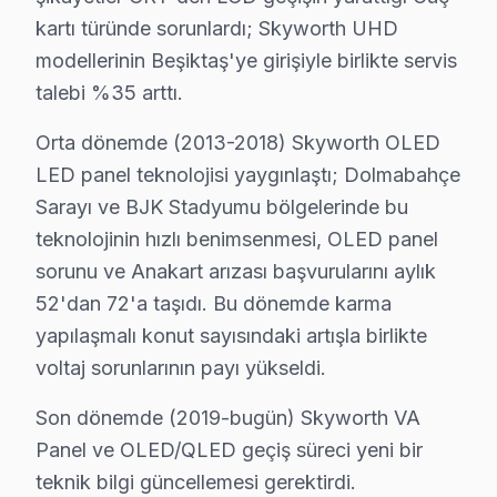
Abbasağa Mahallesi'nde, elektrik altyapısının durumu z
kartı türünde sorunlardı; Skyworth UHD
modellerinin Beşiktaş'ye girişiyle birlikte servis
Akatlar'da Skyworth TV Servisi
talebi %35 arttı.
Akatlar Mahallesi, genellikle yeni yapılan binalarıyla
Orta dönemde (2013-2018) Skyworth OLED
Arnavutköy'de Skyworth TV Servisi
LED panel teknolojisi yaygınlaştı; Dolmabahçe
Arnavutköy Mahallesi’nde, özellikle yerleşim alanındaki 
Sarayı ve BJK Stadyumu bölgelerinde bu
teknolojinin hızlı benimsenmesi, OLED panel
Balmumcu'da Skyworth TV Servisi
sorunu ve Anakart arızası başvurularını aylık
Balmumcu Mahallesi’nde Skyworth televizyon kullanıcılar
52'dan 72'a taşıdı. Bu dönemde karma
yapılaşmalı konut sayısındaki artışla birlikte
Bebek'te Skyworth TV Servisi
voltaj sorunlarının payı yükseldi.
Bebek Mahallesi'nde, kullanıcılar sıklıkla ekranın açılm
Son dönemde (2019-bugün) Skyworth VA
Cihannüma'da Skyworth TV Servisi
Panel ve OLED/QLED geçiş süreci yeni bir
Cihannüma Mahallesi'nde, eski bina altyapıları ve elekt
teknik bilgi güncellemesi gerektirdi.