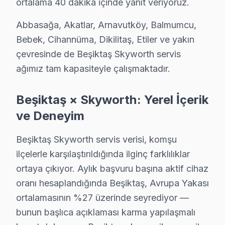
ortalama 40 dakika içinde yanıt veriyoruz.
· Bayrampaşa Skyworth
· Beylikdüzü Skyworth
Abbasağa, Akatlar, Arnavutköy, Balmumcu,
Beşiktaş Diğer Marka Servisleri
Bebek, Cihannüma, Dikilitaş, Etiler ve yakın
çevresinde de Beşiktaş Skyworth servis
· Beşiktaş Sony
· Beşiktaş Philips
ağımız tam kapasiteyle çalışmaktadır.
· Beşiktaş Hi-Level
· Beşiktaş iFFALCON
Beşiktaş × Skyworth: Yerel İçerik
· Beşiktaş Samsung
· Beşiktaş LG
ve Deneyim
· Beşiktaş Panasonic
· Beşiktaş Toshiba
Beşiktaş Skyworth servis verisi, komşu
ilçelerle karşılaştırıldığında ilginç farklılıklar
ortaya çıkıyor. Aylık başvuru başına aktif cihaz
oranı hesaplandığında Beşiktaş, Avrupa Yakası
ortalamasının %27 üzerinde seyrediyor —
Beşiktaş Skyworth Servis: En Çok Sorulan So
bunun başlıca açıklaması karma yapılaşmalı
Beşiktaş Skyworth LED TV tamirinde iki kritik bilgi: 