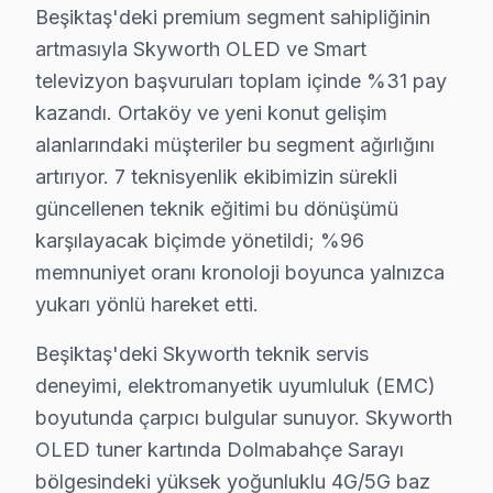
Beşiktaş'deki premium segment sahipliğinin
Dikilitaş'ta Skyworth TV Servisi
artmasıyla Skyworth OLED ve Smart
Dikilitaş Mahallesi, genellikle modern yerleşim alanlar
televizyon başvuruları toplam içinde %31 pay
kazandı. Ortaköy ve yeni konut gelişim
Etiler'de Skyworth TV Servisi
alanlarındaki müşteriler bu segment ağırlığını
Etiler Mahallesi'nde, Skyworth TV kullanıcıları, genell
artırıyor. 7 teknisyenlik ekibimizin sürekli
güncellenen teknik eğitimi bu dönüşümü
Gayrettepe'de Skyworth TV Servisi
karşılayacak biçimde yönetildi; %96
Gayrettepe Mahallesi, genel olarak modern yapılarıyla t
memnuniyet oranı kronoloji boyunca yalnızca
Konaklar'da Skyworth TV Servisi
yukarı yönlü hareket etti.
Konaklar Mahallesi’nde, elektrik altyapısı zaman zaman 
Beşiktaş'deki Skyworth teknik servis
deneyimi, elektromanyetik uyumluluk (EMC)
Kültür'de Skyworth TV Servisi
boyutunda çarpıcı bulgular sunuyor. Skyworth
Kültür Mahallesi, Skyworth televizyon kullanıcılarının ç
OLED tuner kartında Dolmabahçe Sarayı
Kuruçeşme'de Skyworth TV Servisi
bölgesindeki yüksek yoğunluklu 4G/5G baz