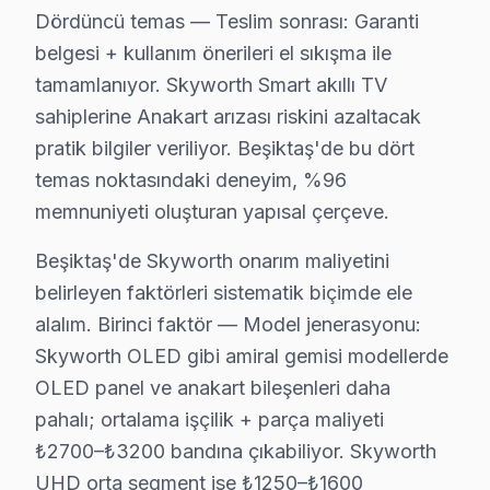
Skyworth TV Duvar Montajı – Beşiktaş Profes
Dördüncü temas — Teslim sonrası: Garanti
belgesi + kullanım önerileri el sıkışma ile
Beşiktaş'da satın aldığınız Skyworth televizyonun mont
tamamlanıyor. Skyworth Smart akıllı TV
Kurulum sürecimiz:
sahiplerine Anakart arızası riskini azaltacak
• Beşiktaş'de tek veya çift ekran kurulumu (ev/ofis)
pratik bilgiler veriliyor. Beşiktaş'de bu dört
• Beşiktaş servisimizde duvar tipi braket seçimi ve mon
temas noktasındaki deneyim, %96
• Beşiktaş'de ses sistemi entegrasyonu (soundbar, ev 
memnuniyeti oluşturan yapısal çerçeve.
• Beşiktaş servisimizde uydu/kablo alıcısı bağlantısı ve
Beşiktaş'de Skyworth onarım maliyetini
• Beşiktaş'de Smart panel uygulama kurulumu ve Netf
belirleyen faktörleri sistematik biçimde ele
Doğru montaj, Skyworth akıllı TV'nizin performansını
alalım. Birinci faktör — Model jenerasyonu:
Beşiktaş Skyworth TV Bakım Hizmeti – Arızala
Skyworth OLED gibi amiral gemisi modellerde
OLED panel ve anakart bileşenleri daha
Düzenli bakım, Skyworth televizyonunuzun ömrünü uza
pahalı; ortalama işçilik + parça maliyeti
TV bakım hizmetlerimiz:
₺2700–₺3200 bandına çıkabiliyor. Skyworth
• Beşiktaş'de toz ve ısı yönetimi optimizasyonu
UHD orta segment ise ₺1250–₺1600