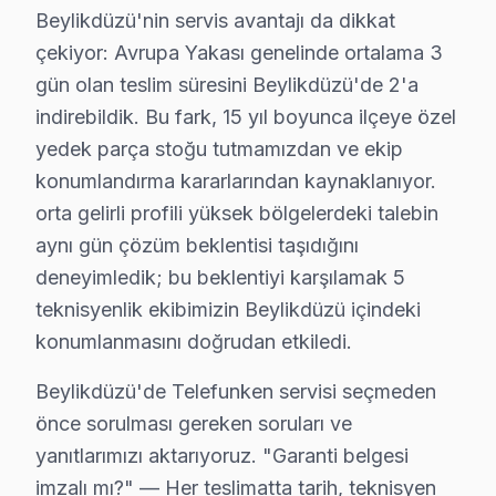
Beylikdüzü'nin servis avantajı da dikkat
Komşu ilçelerle karşılaştırıldığında Beylikdüzü'nin ser
çekiyor: Avrupa Yakası genelinde ortalama 3
Beylikdüzü'de söz konusu model servisi seçmeden önce 
gün olan teslim süresini Beylikdüzü'de 2'a
"bu TV VA Panel için orijinal parça mı kullanıyorsunuz
indirebildik. Bu fark, 15 yıl boyunca ilçeye özel
"Beylikdüzü'nin her mahallesine geliyor musunuz?" — 
yedek parça stoğu tutmamızdan ve ekip
Beylikdüzü'de Telefunken televizyon ünitesi bakım ve 
konumlandırma kararlarından kaynaklanıyor.
İkincisi anakart güç düzlemleri: Telefunken UHD platf
orta gelirli profili yüksek bölgelerdeki talebin
aynı gün çözüm beklentisi taşıdığını
Üçüncüsü eMMC depolama: Telefunken LED modellerinde d
deneyimledik; bu beklentiyi karşılamak 5
Beylikdüzü'de söz konusu model akıllı TV onarımında 
teknisyenlik ekibimizin Beylikdüzü içindeki
Ama değer hesabı yalnızca ilk satın alma fiyatıyla bit
konumlanmasını doğrudan etkiledi.
orta gelirli profilli Beylikdüzü'de müşterilerimiz bu
Beylikdüzü'deki Telefunken servis hacmi takvim boyunca
Beylikdüzü'de Telefunken servisi seçmeden
İkinci pik — Mart sonu: Bahar temizliği sırasında hasa
önce sorulması gereken soruları ve
yanıtlarımızı aktarıyoruz. "Garanti belgesi
Üçüncü pik — Haziran: Ramazan Bayramı ve yaz tatili b
imzalı mı?" — Her teslimatta tarih, teknisyen
Beşinci pik — Kasım: Alışveriş sezonu kampanyaları ön