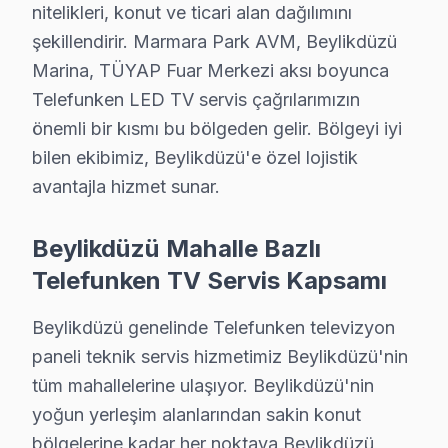
nitelikleri, konut ve ticari alan dağılımını
şekillendirir. Marmara Park AVM, Beylikdüzü
Beylikdüzü'de Telefunken TV Servisi Hakkı
Marina, TÜYAP Fuar Merkezi aksı boyunca
Beylikdüzü'de Telefunken panel servis sorunuza tek cü
Telefunken LED TV servis çağrılarımızın
önemli bir kısmı bu bölgeden gelir. Bölgeyi iyi
bilen ekibimiz, Beylikdüzü'e özel lojistik
avantajla hizmet sunar.
Telefunken TV Servisinde Güven
Beylikdüzü Mahalle Bazlı
✓ 15+ Yıl Deneyim
Telefunken TV Servis Kapsamı
✓ Yazılı Garanti Belgesi
✓ Orijinal Yedek Parça
Beylikdüzü genelinde Telefunken televizyon
✓ Ücretsiz Arıza Tespiti
paneli teknik servis hizmetimiz Beylikdüzü'nin
tüm mahallelerine ulaşıyor. Beylikdüzü'nin
Beylikdüzü'den Telefunken Müşteri Hikayeleri
yoğun yerleşim alanlarından sakin konut
"Merhaba, ben Beylikdüzü'nde oturuyorum. 50 inç Tele
bölgelerine kadar her noktaya Beylikdüzü