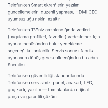
Şeffaf Fiyatlandırma ve Müşteri Memnuniyeti
Telefunken Smart ekran'lerin yazılım
Servis sürecinin başından sonuna kadar şeffaf fiyat pol
güncellemelerini düzenli yapması, HDMI CEC
uyumsuzluğu riskini azaltır.
Ücretsiz Arıza Tespiti: Beylikdüzü'de arıza tespiti tam
Şeffaf Fiyat Teklifi: Hangi bileşenlerin değişeceğini, h
Telefunken TV'niz arızalandığında verileri
Garantili Servis Avantajı: 6 ay-2 yıl garanti ile aynı s
(uygulama profilleri, favoriler) yedeklemek için
» Basit arızalarda aynı gün servis tamamlanır. Karmaş
ayarlar menüsünden bulut yedekleme
seçeneği kullanılabilir. Servis sonrası fabrika
Telefunken Servisi Garanti ve Sonrası Destek
ayarlarına dönüş gerekebileceğinden bu adım
Beylikdüzü Telefunken TV Servis Garanti Belgesi - 1 Yıl Parça
önemlidir.
Beylikdüzü Telefunken görüntüleme sistemi tamir garant
Telefunken güvenilirliği standartlarında
Telefunken işçilik garantisi: Beylikdüzü'de 6 ay — ay
Telefunken servisimiz: panel, anakart, LED,
Telefunken parça güvencesi: Beylikdüzü servisimizde o
güç kartı, yazılım — tüm alanlarda orijinal
Telefunken'a özgü Fire OS güncelleme hatası arızası d
parça ve garantili çözüm.
Yazılı taahhüt: Her Beylikdüzü Telefunken servis işlem