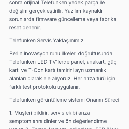
sonra orijinal Telefunken yedek parça ile
• Beylikdüzü'de yılda 1-2 kez profesyonel bakım yaptı
değişim gerçekleştirilir. Yazılım kaynaklı
Beylikdüzü'da Telefunken bakım ve önleyici servis hiz
sorunlarda firmware güncelleme veya fabrika
Telefunken TV'lerde Sık Görülen Arızalar
reset denenir.
Beylikdüzü bölgesindeki Telefunken kullanıcılarının ge
Telefunken Servis Yaklaşımımız
Anakart arızası: Beylikdüzü'de Telefunken VA Panel panel
Berlin inovasyon ruhu ilkeleri doğrultusunda
Güç kartı sorunu: Beylikdüzü'de UHD sistemini kullan
Telefunken LED TV'lerde panel, anakart, güç
Panel: Beylikdüzü'de IPS ekranlarda daha sık rastlıyor
kartı ve T-Con kartı tamirini ayrı uzmanlık
LED bar: Beylikdüzü'de bu sorunla başvuran müşteriler 
alanları olarak ele alıyoruz. Her arıza türü için
» Beylikdüzü'de tüm söz konusu model model ve seriler
farklı test protokolü uygulanır.
Beylikdüzü Telefunken TV Arızaları – Televiz
Telefunken görüntüleme sistemi Onarım Süreci
Telefunken televizyonunuz beklenmedik bir anda arıza
1. Müşteri bildirir, servis ekibi arıza
Telefunken TV'lerde gözlemlenen başlıca teknik sorun
semptomlarını dinler ve ön değerlendirme
• Beylikdüzü'de Ekran Arızaları: Panel çizgisi, renk b