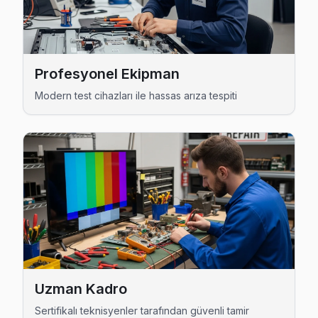
Türkoba Telefunken Anakart Tamiri →
Yakuplu Telefunken Servis
Beylikdüzü'da Yakuplu mahallesi için Telefunken TV tami
Profesyonel Ekipman
Yakuplu Telefunken Açılmıyor Arıza →
Modern test cihazları ile hassas arıza tespiti
Beylikdüzü Telefunken TV Servis Hizmet Bölg
Beylikdüzü bölgesine kapıya gelen Telefunken TV tamir servisi 
Uzman Kadro
Sertifikalı teknisyenler tarafından güvenli tamir