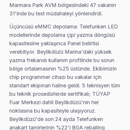
Marmara Park AVM bölgesindeki 47 vakanın
• Beylikdüzü'de iç temizlik ve soğutma verimliliği artırı
31'inde bu test müdahaleyi yönlendirdi.
• LED şerit ve backlight yoğunluğu kontrolü — Beylik
Üçüncüsü eMMC depolama: Telefunken LED
• Beylikdüzü'de anakart SMD komponent incelemesi
modellerinde depolama çipi yazma döngüsü
• Yazılım ve güncelleme durumu değerlendirmesi — B
kapasitesine yaklaşınca Panel belirtisi
• Beylikdüzü'de garanti kapsamı ve bakım raporu haz
verebiliyor. Beylikdüzü Marina'daki yüksek
Beylikdüzü'da düzenli bakım yaptıran müşterilerimizd
yazma frekanslı kullanım profilinde bu sorun
bölge ortalamasının %25 üstünde. Ekibimizin
Beylikdüzü'da Telefunken TV Yerinde Onarım –
chip programmer cihazı bu vakalar için
Beylikdüzü'da Telefunken televizyonunuz arızalandığın
standart ekipman haline geldi. 5 teknisyen tüm
Yerinde teknik müdahale sürecimiz — Beylikdüzü:
bu teknik prosedürlerde sertifikalı; TÜYAP
• Beylikdüzü'de yerinde teşhis ve anlık fiyat teklifi
Fuar Merkezi dahil Beylikdüzü'nin her
• Beylikdüzü servisimizde parça onayınız olmadan iş
noktasına bu kapasiteyle ulaşıyoruz.
• Beylikdüzü'de sertifikalı teknisyen ile güvenli servis
Beylikdüzü'de son 24 ayda Telefunken
anakart tamirlerinin %22'i BGA reballing
• Beylikdüzü servisimizde servis belgesi ve garanti fişi v