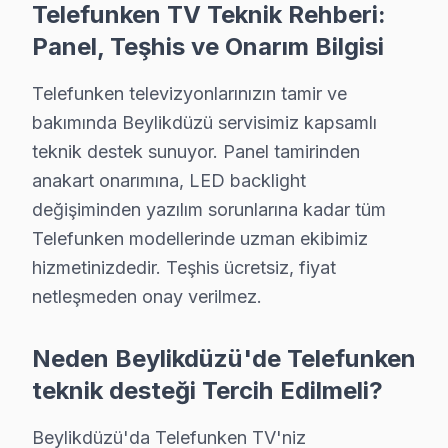
7/24 Telefunken Destek Hattı: Beylikdüzü'den tamir 
Telefunken TV Teknik Rehberi:
Panel, Teşhis ve Onarım Bilgisi
Beylikdüzü Telefunken Mevsimsel Servis Veri
Telefunken televizyonlarınızın tamir ve
Beylikdüzü'de Telefunken televizyon servis talebinin 
bakımında Beylikdüzü servisimiz kapsamlı
Metrobüs ve E-5 Karayolu güzergahındaki trafik yoğunl
teknik destek sunuyor. Panel tamirinden
Telefunken parça tedariki açısından da Beylikdüzü'ye 
anakart onarımına, LED backlight
değişiminden yazılım sorunlarına kadar tüm
Beylikdüzü Telefunken TV Servisi – Sık Sorula
Telefunken modellerinde uzman ekibimiz
S: Beylikdüzü'de sabah aradığımda aynı gün servis
hizmetinizdedir. Teşhis ücretsiz, fiyat
C: Evet, Beylikdüzü'de sabah 9-10 arası arama yaparsan
netleşmeden onay verilmez.
S: Beylikdüzü'de servis ücreti ödenmesine nasıl karar 
C: Beylikdüzü servisimizde arıza tespiti sonrası, yapıla
Neden Beylikdüzü'de Telefunken
S: Beylikdüzü'de tamir işlemi belgesi ve fatura ne zama
teknik desteği Tercih Edilmeli?
C: Tamir tamamlandıktan sonra. Belgede yapılan işlem, k
Beylikdüzü'da Telefunken TV'niz
S: Beylikdüzü'de tamir sırasında başka sorun bulunur