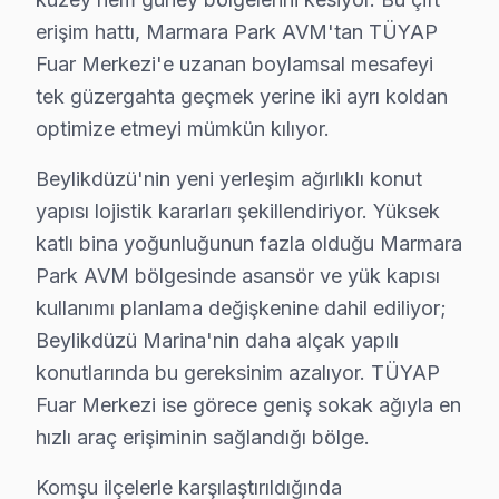
erişim hattı, Marmara Park AVM'tan TÜYAP
Beylikdüzü genelinde Telefunken televizyon paneli tek
Fuar Merkezi'e uzanan boylamsal mesafeyi
Adnan Kahveci, Barış, Büyükşehir, Cumhuriyet mahalle
tek güzergahta geçmek yerine iki ayrı koldan
Dereağzı, Gürpınar, Kavaklı, Marmara bölgelerinde d
optimize etmeyi mümkün kılıyor.
Sahil, Türkoba, Yakuplu ve çevresinde de Beylikdüzü b
Beylikdüzü'nin yeni yerleşim ağırlıklı konut
Beylikdüzü × Telefunken: Yerel İçerik ve Den
yapısı lojistik kararları şekillendiriyor. Yüksek
katlı bina yoğunluğunun fazla olduğu Marmara
Beylikdüzü bazlı Telefunken servis kayıtları, son çeyr
Park AVM bölgesinde asansör ve yük kapısı
Coğrafi kırılıma geçildiğinde Marmara Park AVM bölgesi
kullanımı planlama değişkenine dahil ediliyor;
Servis kalitesi tarafında ise tablo belirgin biçimde ol
Beylikdüzü Marina'nin daha alçak yapılı
Beylikdüzü'deki Telefunken müşteri deneyimini temsil
konutlarında bu gereksinim azalıyor. TÜYAP
İkinci senaryo — Chip-level müdahale: Beylikdüzü Mari
Fuar Merkezi ise görece geniş sokak ağıyla en
Üçüncü senaryo — Yazılım sorunu: TÜYAP Fuar Merkezi m
hızlı araç erişiminin sağlandığı bölge.
Avrupa Yakası'nda yer alan Beylikdüzü'nin servis loji
Komşu ilçelerle karşılaştırıldığında
Beylikdüzü'nin yeni yerleşim ağırlıklı konut yapısı lo