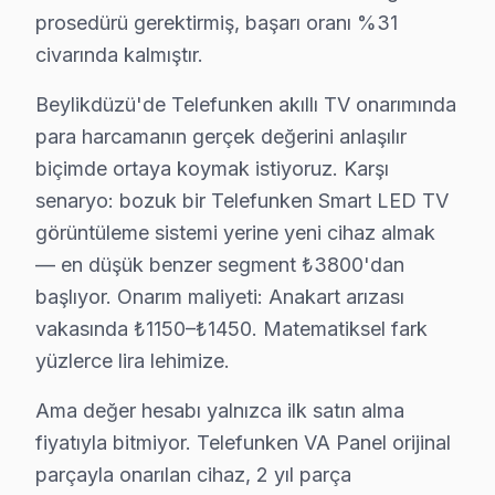
prosedürü gerektirmiş, başarı oranı %31
• Beylikdüzü'de ek arıza çıkması halinde bilgilendirme
civarında kalmıştır.
Telefunken görüntüleme sistemi ürünleriniz için Beylik
Beylikdüzü'de Telefunken akıllı TV onarımında
Beylikdüzü'da Telefunken TV Yedek Parçası – 
para harcamanın gerçek değerini anlaşılır
biçimde ortaya koymak istiyoruz. Karşı
Beylikdüzü'de Telefunken Servis Ne Kadar? 2
senaryo: bozuk bir Telefunken Smart LED TV
Beylikdüzü'da Telefunken ekran servis fiyatları, arıza 
görüntüleme sistemi yerine yeni cihaz almak
Beylikdüzü'de Telefunken televizyon ünitesi tamir fiyat
— en düşük benzer segment ₺3800'dan
• Ses kartı/hoparlör tamiri: ₺300 – ₺700
başlıyor. Onarım maliyeti: Anakart arızası
• Güç kartı (power board) tamiri: ₺400 – ₺1.200
vakasında ₺1150–₺1450. Matematiksel fark
yüzlerce lira lehimize.
• LED backlight tamiri: ₺500 – ₺2.000
• Kapasitör değişimi (anakart): ₺250 – ₺600
Ama değer hesabı yalnızca ilk satın alma
• T-Con kartı değişimi: ₺350 – ₺900
fiyatıyla bitmiyor. Telefunken VA Panel orijinal
• Panel (ekran) değişimi: ₺1.500 – ₺8.000 (boyut ve te
parçayla onarılan cihaz, 2 yıl parça