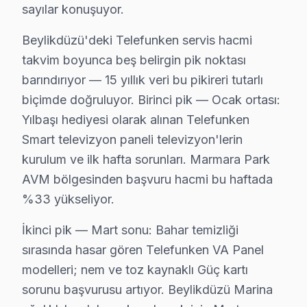
• Beylikdüzü'de kullanılan orijinal parçalar için 2 yıl pa
sayılar konuşuyor.
• Aynı sorunun tekrarı → Beylikdüzü'de ücretsiz yen
Beylikdüzü'deki Telefunken servis hacmi
• Resmi fatura + garanti belgesi (kağıt/dijital)
takvim boyunca beş belirgin pik noktası
Beylikdüzü'de garanti süreci nasıl işler?
barındırıyor — 15 yıllık veri bu pikireri tutarlı
Onarım bittikten sonra Beylikdüzü servisimizde imzalı ga
biçimde doğruluyor. Birinci pik — Ocak ortası:
Beylikdüzü'da Telefunken servisi sonrası güvende olu
Yılbaşı hediyesi olarak alınan Telefunken
Smart televizyon paneli televizyon'lerin
Beylikdüzü Telefunken Servis – 30 Dakikada 
kurulum ve ilk hafta sorunları. Marmara Park
Telefunken görüntüleme sistemi'niz bozulduğunda saat
AVM bölgesinden başvuru hacmi bu haftada
Neden bu kadar hızlıyız?
%33 yükseliyor.
• Beylikdüzü'de sabah arayın, akşama servis tamamla
İkinci pik — Mart sonu: Bahar temizliği
• Beylikdüzü'in tüm mahallelerine hızlı ulaşım
sırasında hasar gören Telefunken VA Panel
• Beylikdüzü'de mobil servis aracı ile yerinde müdahal
modelleri; nem ve toz kaynaklı Güç kartı
• Beylikdüzü'de acil durumlarda öncelikli randevu
sorunu başvurusu artıyor. Beylikdüzü Marina
• Beylikdüzü servisimizde 7/24 çağrı merkezi desteği