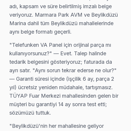
adı, kapsam ve süre belirtilmiş imzalı belge
Telefunken TV Teknik Profil ve Servis Rehberi
veriyoruz. Marmara Park AVM ve Beylikdüzü
Marina dahil tüm Beylikdüzü mahallelerinde
Telefunken panel Teknik Servis Rehberi
aynı belge formatı geçerli.
Telefunken akıllı TV'lerde En Sık Karşılaşılan Arızalar
Telefunken servisimizde en yaygın HDMI CEC uyumsuzluğu
"Telefunken VA Panel için orijinal parça mı
kullanıyorsunuz?" — Evet. Talep halinde
bu TV Servis Yaklaşımımız
tedarik belgesini gösteriyoruz; faturada da
Berlin inovasyon ruhu ilkeleri doğrultusunda Telefunken
ayrı satır. "Aynı sorun tekrar ederse ne olur?"
bu marka görüntüleme sistemi Onarım Süreci
— Garanti süresi içinde (işçilik 6 ay, parça 2
1. Müşteri bildirir, servis ekibi arıza semptomlarını di
yıl) ücretsiz yeniden müdahale, tartışmasız.
2. Termal kamera, osiloskop, ESR ölçer ile elektronik bil
TÜYAP Fuar Merkezi mahallesinden gelen bir
3. Arıza kaynağı tespit edilir: panel mi, anakart mı, güç
müşteri bu garantiyi 14 ay sonra test etti;
4. Yazılı fiyat teklifi sunulur; onay olmadan işlem başla
sözümüzü tuttuk.
5. Orijinal veya OEM eşdeğer Telefunken parça ile on
"Beylikdüzü'nin her mahallesine geliyor
6. Tüm fonksiyonlar kapsamlı test edilir; garanti belgesi 