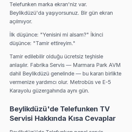
· Beylikdüzü'de
535+
Telefunken TV tamiri
Telefunken marka ekran'niz var.
· Müşteri memnuniyeti
%97
Beylikdüzü'da yaşıyorsunuz. Bir gün ekran
· Ortalama tamir süresi:
1–2 iş günü
açılmıyor.
· Tüm işlemler
2 yıl garantili
İlk düşünce: "Yenisini mi alsam?" İkinci
düşünce: "Tamir ettireyim."
Bu sayfayla ilgili hizmet sayfaları:
↑ Telefunken Servis Ana Sayfası
Tamir edilebilir olduğu ücretsiz teşhisle
anlaşılır. Fabrika Servis — Marmara Park AVM
↑ Beylikdüzü TV Servis Merkezi
dahil Beylikdüzü genelinde — bu kararı birlikte
vermenize yardımcı olur. Metrobüs ve E-5
Karayolu güzergahında aynı gün.
Beylikdüzü Yakın İlçelerde Telefunken Servisi
Beylikdüzü'de Telefunken TV
· Arnavutköy Telefunken
· Avcılar Telefunken
Servisi Hakkında Kısa Cevaplar
· Bağcılar Telefunken
· Bahçelievler Telefunken