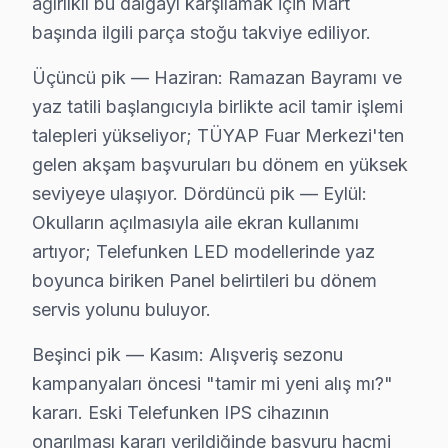
ağırlıklı bu dalgayı karşılamak için Mart
Beylikdüzü'da Telefunken acil televizyon paneli servis
başında ilgili parça stoğu takviye ediliyor.
Üçüncü pik — Haziran: Ramazan Bayramı ve
Beylikdüzü'da Telefunken TV Uzmanları – Serti
yaz tatili başlangıcıyla birlikte acil tamir işlemi
Telefunken ürünlerine hakim, sertifikalı teknisyen kadr
talepleri yükseliyor; TÜYAP Fuar Merkezi'ten
Ekibimizin farkı:
gelen akşam başvuruları bu dönem en yüksek
• Beylikdüzü'de OLED, QLED ve Mini-LED panel uzman
seviyeye ulaşıyor. Dördüncü pik — Eylül:
• SMD lehimleme ve BGA reballing sertifikası
Okulların açılmasıyla aile ekran kullanımı
• Beylikdüzü'de Telefunken yazılım ve firmware uzma
artıyor; Telefunken LED modellerinde yaz
• Beylikdüzü servisimizde binlerce başarılı teknik müd
boyunca biriken Panel belirtileri bu dönem
servis yolunu buluyor.
• Her teknisyen sigortalı ve kayıtlı
Beylikdüzü'da Telefunken televizyonunuzun tamirini k
Beşinci pik — Kasım: Alışveriş sezonu
kampanyaları öncesi "tamir mi yeni alış mı?"
Telefunken Servisimizin Kapsamı – Beylikdüzü 
kararı. Eski Telefunken IPS cihazının
Beylikdüzü ve yakın bölgelerde Telefunken televizyon ü
onarılması kararı verildiğinde başvuru hacmi