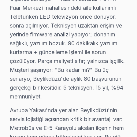
Müşterinin televizyonunda ayrıca, güç kartı ve T-Con kar
Fuar Merkezi mahallesindeki aile kullanımlı
Telefunken LED televizyon önce donuyor,
Beylikdüzü Müşterilerinin Telefunken Servis 
sonra açılmıyor. Teknisyen uzaktan erişim ve
Yukarıda bahsettiğimiz müşteri, televizyonunun tamirini
yerinde firmware analizi yapıyor; donanım
sağlıklı, yazılım bozuk. 90 dakikalık yazılım
Beylikdüzü bölgesindeki müşterilerimiz, yerinde tamir 
kurtarma + güncelleme işlemi ile sorun
çözülüyor. Parça maliyeti sıfır; yalnızca işçilik.
Beylikdüzü Telefunken servis - TV Tamiri
Müşteri şaşırıyor: "Bu kadar mı?" Bu üç
Telefunken marka ekran'niz var. Beylikdüzü'da yaşıyo
senaryo, Beylikdüzü'de aylık 80 başvurunun
İlk düşünce: "Yenisini mi alsam?" İkinci düşünce: "Tami
gerçekçi bir kesitidir. 5 teknisyen, 15 yıl, %94
Tamir edilebilir olduğu ücretsiz teşhisle anlaşılır. 
memnuniyet.
Telefunken Servisi: Beylikdüzü Yerel Bilgi
Avrupa Yakası'nda yer alan Beylikdüzü'nin
servis lojistiği açısından kritik bir avantajı var:
Beylikdüzü ilçesi, İstanbul Avrupa Yakası'nın yaklaşık 
Metrobüs ve E-5 Karayolu aksları ilçenin hem
Beylikdüzü Mahalle Bazlı Telefunken TV Serv
kuzey hem güney bölgelerini kesiyor. Bu çift