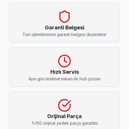
Barış Telefunken Servis
Barış mahallesi Telefunken TV servisinde şeffaf çalışıyoruz:
Barış Telefunken Açılmıyor Arıza →
Garanti Belgesi
Büyükşehir Telefunken Servis
Tüm işlemlerimize garanti belgesi düzenlenir
Beylikdüzü genelinde Büyükşehir bölgesinde Telefunken TV k
Beylikdüzü Telefunken Servis →
Cumhuriyet Telefunken Servis
Beylikdüzü'nın Cumhuriyet bölgesindeki Telefunken müşteril
Hızlı Servis
Aynı gün teslimat imkanı ile hızlı çözüm
Cumhuriyet Telefunken Açılmıyor Arıza →
Dereağzı Telefunken Servis
Beylikdüzü'nın Dereağzı bölgesindeki Telefunken müşteriler
Dereağzı Telefunken Açılmıyor Arıza →
Orijinal Parça
Gürpınar Telefunken Servis
%100 orijinal yedek parça garantisi