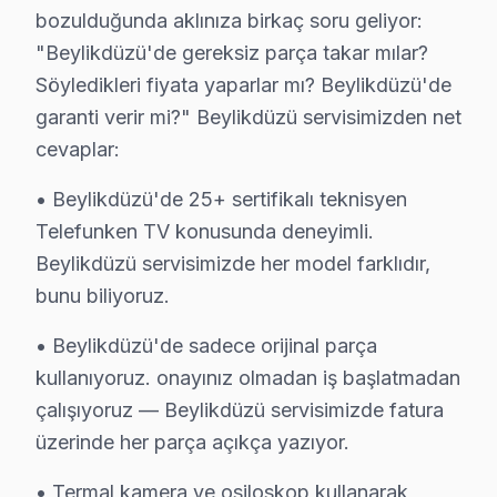
bozulduğunda aklınıza birkaç soru geliyor:
C: Beylikdüzü müşterisine haber verilerek, ek sorunun 
"Beylikdüzü'de gereksiz parça takar mılar?
S: Beylikdüzü'de televizyon ünitesi'yi servis atölyes
Söyledikleri fiyata yaparlar mı? Beylikdüzü'de
C: Hayır, Beylikdüzü genelinde ücretsiz kapıdan alım-
garanti verir mi?" Beylikdüzü servisimizden net
S: Beylikdüzü'de müdahale sonrası problem devam et
cevaplar:
C: Beylikdüzü servisimizde garanti süresi içinde aynı s
• Beylikdüzü'de 25+ sertifikalı teknisyen
S: Beylikdüzü'de Telefunken akıllı TV'lerde en sık kar
Telefunken TV konusunda deneyimli.
C: servisimizde Telefunken Alexa mikrofon sorunu arıza
Beylikdüzü servisimizde her model farklıdır,
S: Beylikdüzü'de Telefunken 4K modeli modelinde hang
bunu biliyoruz.
C: Beylikdüzü'de Telefunken 4K modeli modelinde Alexa
• Beylikdüzü'de sadece orijinal parça
S: Beylikdüzü'de Telefunken görüntüleme sistemi Sma
kullanıyoruz. onayınız olmadan iş başlatmadan
C: Beylikdüzü servisimize başvurmadan önce şunları de
çalışıyoruz — Beylikdüzü servisimizde fatura
üzerinde her parça açıkça yazıyor.
Beylikdüzü'de Telefunken Hizmete Nasıl Ulaşıl
Beylikdüzü sakinleri için Telefunken televizyon servisi
• Termal kamera ve osiloskop kullanarak