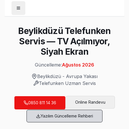
Anasayfa
Beylikdüzü Telefunken
/
Beylikdüzü
Servis — TV Açılmıyor,
/
Telefunken
Siyah Ekran
Son Güncelleme:
Ağustos 2026
Güncelleme:
Ağustos 2026
Beylikdüzü
-
Avrupa Yakası
Telefunken
Uzman Servis
Beylikdüzü'da Mahalle Mahalle Telefunken
Adnan Kahveci Telefunken Servis
Online Randevu
0850 811 14 36
Adnan Kahveci mahallesi Telefunken TV servisi için ön değ
Yazılım Güncelleme Rehberi
Beylikdüzü Telefunken Servis →