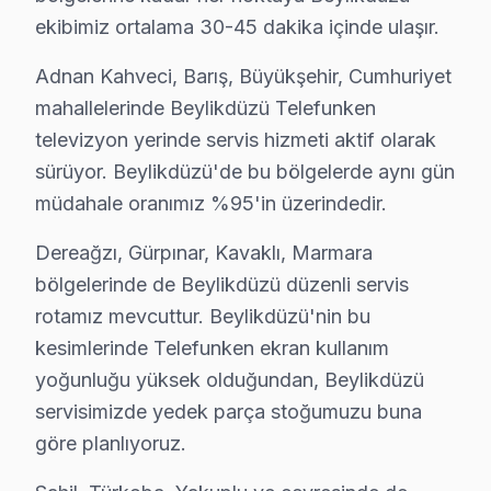
ekibimiz ortalama 30-45 dakika içinde ulaşır.
Temsilci, "Selma Hanım, anlayışlıyız. televizyon'nizin d
Bu diyalogdan öğrendiklerimiz, Beylikdüzü'nde yaşayan 
Adnan Kahveci, Barış, Büyükşehir, Cumhuriyet
Bölgedeki Telefunken televizyonunuz modelleri ise genell
mahallelerinde Beylikdüzü Telefunken
televizyon yerinde servis hizmeti aktif olarak
Sonuç olarak, Telefunken ekran'lerde görülen arızaları
sürüyor. Beylikdüzü'de bu bölgelerde aynı gün
Telefunken Tamir Sürecinde Şeffaflık
müdahale oranımız %95'in üzerindedir.
Beylikdüzü bölgesinden gelen en sık karşılaşılan beş t
Dereağzı, Gürpınar, Kavaklı, Marmara
bölgelerinde de Beylikdüzü düzenli servis
1. Ekran Açılmama Sorunu
rotamız mevcuttur. Beylikdüzü'nin bu
Fiziksel Belirti:
televizyon açıldığında ekran kararıyor
kesimlerinde Telefunken ekran kullanım
Neden:
Bu sorun genelde güç kaynağı arızasından kayna
yoğunluğu yüksek olduğundan, Beylikdüzü
2025 Türkiye Fiyatı:
Tamir maliyeti ₺500 - ₺800 arasın
servisimizde yedek parça stoğumuzu buna
Etkilenen Modeller:
Telefunken 55U986 ve 50U756 seri
göre planlıyoruz.