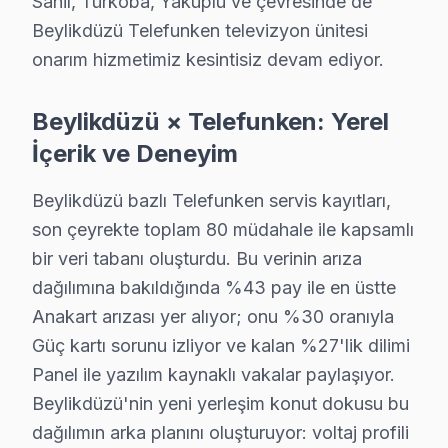
Sahil, Türkoba, Yakuplu ve çevresinde de
2. Backlight Arızası
Beylikdüzü Telefunken televizyon ünitesi
Fiziksel Belirti:
Ekranda görüntü var ama ekranın bazı 
onarım hizmetimiz kesintisiz devam ediyor.
Neden:
Backlight arızası, kullanılan LED diziliminin v
2025 Türkiye Fiyatı:
Tamir maliyeti ₺600 - ₺900 arası
Beylikdüzü × Telefunken: Yerel
Etkilenen Modeller:
Telefunken U50U868 ve 43U574 seri
İçerik ve Deneyim
3. Anakart Sorunu
Beylikdüzü bazlı Telefunken servis kayıtları,
Fiziksel Belirti:
televizyonunuz açılmıyor ya da tüm öze
son çeyrekte toplam 80 müdahale ile kapsamlı
Neden:
Ana kontrol biriminin arızalanması veya yazılım h
bir veri tabanı oluşturdu. Bu verinin arıza
dağılımına bakıldığında %43 pay ile en üstte
2025 Türkiye Fiyatı:
Maliyet, genellikle ₺800 - ₺1200 
Anakart arızası yer alıyor; onu %30 oranıyla
Etkilenen Modeller:
Telefunken 65U778 serisi, anakart
Güç kartı sorunu izliyor ve kalan %27'lik dilimi
4. Yazılım Güncelleme Sorunu
Panel ile yazılım kaynaklı vakalar paylaşıyor.
Beylikdüzü'nin yeni yerleşim konut dokusu bu
Fiziksel Belirti:
ekran yazılım güncellemesi yüklenemiyo
dağılımın arka planını oluşturuyor: voltaj profili
Neden:
Genelde cihazın iç yazılımı ile ilgili problemle