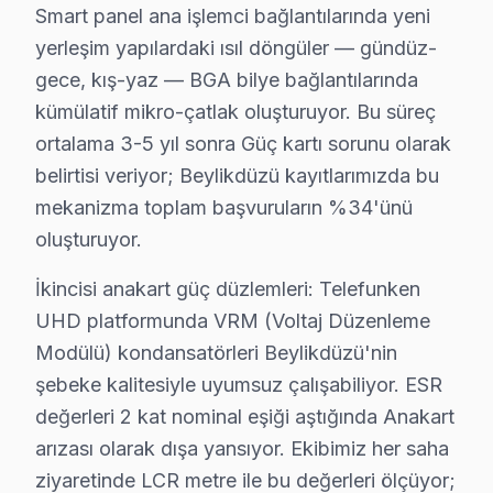
Bunu da ekleyelim:, Marmara Park AVM, Beylikdüzü Mar
Smart panel ana işlemci bağlantılarında yeni
yerleşim yapılardaki ısıl döngüler — gündüz-
Telefunken TV Duvar Montajı – Beylikdüzü Pr
gece, kış-yaz — BGA bilye bağlantılarında
Beylikdüzü'da satın aldığınız Telefunken televizyonun 
kümülatif mikro-çatlak oluşturuyor. Bu süreç
ortalama 3-5 yıl sonra Güç kartı sorunu olarak
Kurulum sürecimiz:
belirtisi veriyor; Beylikdüzü kayıtlarımızda bu
• Beylikdüzü'de televizyon duvar askısı montajı (sabit,
mekanizma toplam başvuruların %34'ünü
• Beylikdüzü servisimizde gizli kablo düzeni ve kanal 
oluşturuyor.
• Beylikdüzü'de HDMI, ses sistemi ve uydu bağlantı 
• Beylikdüzü'de Smart ekran ağ yapılandırması ve ka
İkincisi anakart güç düzlemleri: Telefunken
UHD platformunda VRM (Voltaj Düzenleme
• Beylikdüzü servisimizde ekran kalibrasyon ve görünt
Modülü) kondansatörleri Beylikdüzü'nin
Doğru montaj, Telefunken televizyon ünitesi'nizin pe
şebeke kalitesiyle uyumsuz çalışabiliyor. ESR
Beylikdüzü'da Telefunken Yıllık Bakım Sözleş
değerleri 2 kat nominal eşiği aştığında Anakart
arızası olarak dışa yansıyor. Ekibimiz her saha
Telefunken akıllı TV'nizin uzun yıllar sorunsuz çalış
ziyaretinde LCR metre ile bu değerleri ölçüyor;
Bakım kapsamımız: