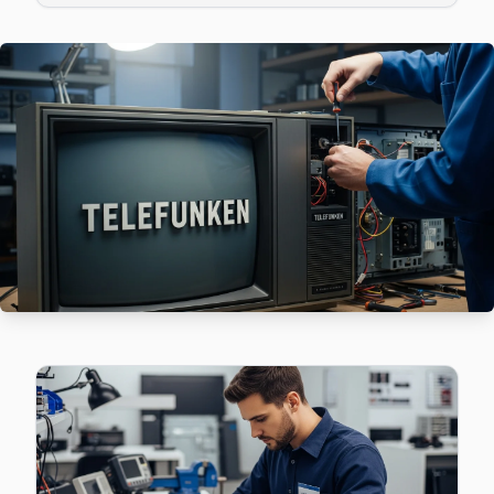
Gürpınar mahallesi Telefunken TV servis hattımız günlük ol
Gürpınar Telefunken Açılmıyor Arıza →
Kavaklı Telefunken Servis
Beylikdüzü'da Kavaklı mahallesi için Telefunken TV tamir
Telefunken Servis Merkezi →
Marmara Telefunken Servis
Beylikdüzü'da Marmara mahallesi için Telefunken TV fiyat tek
Beylikdüzü TV Servis Merkezi →
Sahil Telefunken Servis
Sahil mahallesi Telefunken TV servisinde şeffaf çalışıyoruz:
Beylikdüzü TV Servis Merkezi →
Türkoba Telefunken Servis
Telefunken TV HDMI port arızası Türkoba adresine gelen eki