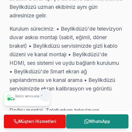
Ücret ödemeden önce fiyat öğrenin. 0850 811 14 36
Beylikdüzü uzman ekibimiz aynı gün
adresinize gelir.
Uzman Telefunken Teknisyen Ekibimiz
Kurulum sürecimiz: • Beylikdüzü'de televizyon
Beylikdüzü Telefunken Hizmet'in başarısı, Beylikdüzü e
duvar askısı montajı (sabit, eğimli, döner
• Beylikdüzü'de Telefunken Yetkili Hizmet Sertifikasy
braket) • Beylikdüzü servisimizde gizli kablo
Beylikdüzü teknisyenlerimiz Telefunken tarafından resmi
düzeni ve kanal montajı • Beylikdüzü'de
• Beylikdüzü'de BGA ve SMD Lehimleme Uzmanlığı
HDMI, ses sistemi ve uydu bağlantı kurulumu
Beylikdüzü servisimizde mikro-elektronik konusunda u
• Beylikdüzü'de Smart ekran ağ
• Yazılım ve Firmware Yükseltmesi
yapılandırması ve kanal arama • Beylikdüzü
Tizen, WebOS, Android TV, VIDAA — tüm akıllı TV pla
servisimizde ekran kalibrasyon ve görüntü
• Beylikdüzü'de Sürekli Eğitim Programları
ayarları
Gezici servis aracımız
5
araç
4 km
Yazılım güncellemesinden chip-level tamire kadar her
Doğru montaj, Telefunken televizyon
» Teknik yetkinlik ile güvenilirliği bir arada sunuyoruz.
ünitesi'nizin performansını doğrudan etkiler —
Müşteri Hizmetleri
WhatsApp
Beylikdüzü'de televizyon servis ihtiyacınız için, güven
Beylikdüzü'de randevu oluşturun.