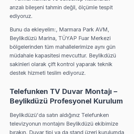
Telefon: 0850 811 14 36
arızalı bileşeni tahmin değil, ölçümle tespit
ediyoruz.
• Beylikdüzü'de WhatsApp üzerinden de destek
• Beylikdüzü genelinde aynı gün söz konusu model tel
Bunu da ekleyelim:, Marmara Park AVM,
• Beylikdüzü'ye belirlenen saatte bu TV uzmanı gönd
Beylikdüzü Marina, TÜYAP Fuar Merkezi
Beylikdüzü Yerinde Servis Detayları: Beylikdüzü'de Tele
bölgelerinden tüm mahallelerimize aynı gün
Marmara Park AVM, Beylikdüzü Marina, TÜYAP Fuar Me
müdahale kapasitesi mevcuttur. Beylikdüzü
Ücret ödemeden önce fiyat öğrenin. 0850 811 14 36
sakinleri olarak çift kontrol yaparak teknik
destek hizmeti teslim ediyoruz.
Beylikdüzü Telefunken Televizyon Servisi İçin
Telefunken TV Duvar Montajı –
Beylikdüzü'de Telefunken marka televizyonunuz arızal
Beylikdüzü Profesyonel Kurulum
Beylikdüzü Sektör Deneyimi: Beylikdüzü ve çevre bölge
Beylikdüzü'de Profesyonel Garanti: Beylikdüzü servisim
Beylikdüzü'da satın aldığınız Telefunken
Telefunken Marka Eğitimi: söz konusu model yetkili tek
televizyonun montajını Beylikdüzü ekibimize
Beylikdüzü Referansları: Beylikdüzü sakinlerinin terci
bırakın. Duvar tipi ya da stand üzeri kurulumda