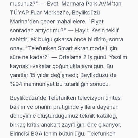
musunuz?" — Evet. Marmara Park AVM'tan
bu TV televizyon paneli Bakım Tavsiyeleri
TÜYAP Fuar Merkezi'e, Beylikdüzü
Telefunken televizyon'ler için en yaygın kullanıcı ha
Marina'den çeper mahallelere. "Fiyat
bu TV TV'niz arızalandığında verileri (uygulama profil
sonradan artıyor mu?" — Hayır. Kesin teklif
Telefunken güvenilirliği standartlarında bu marka servi
sabittir; ek bulgu çıkarsa önce bildirim, sonra
onay. "Telefunken Smart ekran modeli için
Telefunken TV Teknik Rehberi: Panel, Teşhis v
süre ne kadar?" — Ortalama 2 iş günü. Yazılım
Telefunken televizyonlarınızın tamir ve bakımında Bey
kaynaklı vakalar çoğunlukla aynı gün. Bu
yanıtlar 15 yıldır değişmedi; Beylikdüzü'de
Neden Beylikdüzü'de Telefunken teknik desteğ
%94 memnuniyet bu tutarlılığın sonucu.
Beylikdüzü Telefunken TV Ekran Anakart Profesyonel Servis 
Beylikdüzü'de Telefunken televizyon ünitesi
Beylikdüzü'da Telefunken TV'niz bozulduğunda aklınıza
bakım ve onarım pratiğinde yıllara dayanan
• Beylikdüzü'de 25+ sertifikalı teknisyen Telefunken T
deneyimle oluşturduğumuz teknik katalog,
• Beylikdüzü'de sadece orijinal parça kullanıyoruz. o
birkaç kritik anakart zayıflığını öne çıkarıyor.
• Termal kamera ve osiloskop kullanarak arızalı bileşe
Birincisi BGA lehim bütünlüğü: Telefunken