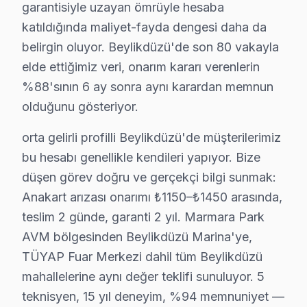
• Anakart tamiri/değişimi: ₺500 – ₺1.800
garantisiyle uzayan ömrüyle hesaba
katıldığında maliyet-fayda dengesi daha da
• Yazılım güncelleme ve hata giderme: ₺200 – ₺500
belirgin oluyor. Beylikdüzü'de son 80 vakayla
Beylikdüzü fiyat politikamız — Beylikdüzü servisimizde 
elde ettiğimiz veri, onarım kararı verenlerin
• Beylikdüzü'de ücretsiz arıza teşhisi (tamir yapılırsa)
%88'sının 6 ay sonra aynı karardan memnun
• Beylikdüzü servisimizde parça ve işçilik fiyatları ayrı be
olduğunu gösteriyor.
• Beylikdüzü'de kapıda nakit veya kredi kartı ile ödem
orta gelirli profilli Beylikdüzü'de müşterilerimiz
• Taksit seçeneği mevcuttur
bu hesabı genellikle kendileri yapıyor. Bize
Not: Beylikdüzü'de nihai fiyat, arıza teşhisinden sonra 
düşen görev doğru ve gerçekçi bilgi sunmak:
Beylikdüzü'da Telefunken Servis Güvencesi – İ
Anakart arızası onarımı ₺1150–₺1450 arasında,
teslim 2 günde, garanti 2 yıl. Marmara Park
Telefunken TV Servis Garanti Belgesi – Yazılı ve İmzalı Güven
AVM bölgesinden Beylikdüzü Marina'ye,
Beylikdüzü'da Telefunken akıllı TV tamiri yaptıranlar 
TÜYAP Fuar Merkezi dahil tüm Beylikdüzü
Beylikdüzü'de her onarımda ne sağlıyoruz?
mahallelerine aynı değer teklifi sunuluyor. 5
• 2 yıl yazılı işçilik garantisi
teknisyen, 15 yıl deneyim, %94 memnuniyet —