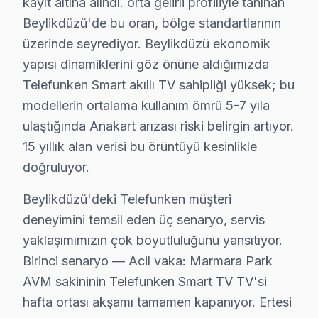
kayıt altına alındı. orta gelirli profiliyle tanınan
Barış'ta Telefunken TV Servisi
Beylikdüzü'de bu oran, bölge standartlarının
Barış Mahallesi'nin yapı stili, 2000'li yılların başın
üzerinde seyrediyor. Beylikdüzü ekonomik
yapısı dinamiklerini göz önüne aldığımızda
Büyükşehir'de Telefunken TV Servisi
Telefunken Smart akıllı TV sahipliği yüksek; bu
Büyükşehir Mahallesi, çeşitli apartman yapıları ile dol
modellerin ortalama kullanım ömrü 5-7 yıla
ulaştığında Anakart arızası riski belirgin artıyor.
Cumhuriyet'te Telefunken TV Servisi
15 yıllık alan verisi bu örüntüyü kesinlikle
Cumhuriyet Mahallesi'nde bulunan yapıların yaşı oldukça
doğruluyor.
Dereağzı'da Telefunken TV Servisi
Beylikdüzü'deki Telefunken müşteri
Dereağzı Mahallesi, genellikle daha yeni yapılardan olu
deneyimini temsil eden üç senaryo, servis
yaklaşımımızın çok boyutluluğunu yansıtıyor.
Gürpınar'da Telefunken TV Servisi
Birinci senaryo — Acil vaka: Marmara Park
Gürpınar Mahallesi, çeşitli konut projeleri ile bezenm
AVM sakininin Telefunken Smart TV TV'si
Kavaklı'da Telefunken TV Servisi
hafta ortası akşamı tamamen kapanıyor. Ertesi