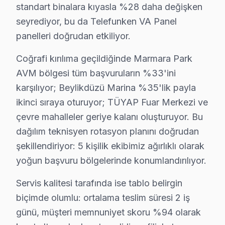
standart binalara kıyasla %28 daha değişken
2025 Türkiye Fiyatı:
Yazılım güncellemesi maliyeti gen
seyrediyor, bu da Telefunken VA Panel
Etkilenen Modeller:
Telefunken 55U747 ve 49U678 seri
panelleri doğrudan etkiliyor.
5. Güç Kartı Sorunu
Coğrafi kırılıma geçildiğinde Marmara Park
Fiziksel Belirti:
televizyon açılıp kapanıyor ya da aşırı 
AVM bölgesi tüm başvuruların %33'ini
karşılıyor; Beylikdüzü Marina %35'lik payla
Neden:
Güç kartının aşırı yüklenmesi veya yanması, 
ikinci sıraya oturuyor; TÜYAP Fuar Merkezi ve
2025 Türkiye Fiyatı:
Güç kartı tamiri için ₺400 - ₺70
çevre mahalleler geriye kalanı oluşturuyor. Bu
Etkilenen Modeller:
Telefunken U55U877 ve 43U868 ser
dağılım teknisyen rotasyon planını doğrudan
Bu süreçte şeffaflık, hem müşterinin hem de teknisyenin 
şekillendiriyor: 5 kişilik ekibimiz ağırlıklı olarak
yoğun başvuru bölgelerinde konumlandırılıyor.
Beylikdüzü Mahallelerinde Telefunken Servis 
Servis kalitesi tarafında ise tablo belirgin
Adnan Kahveci'de Telefunken TV Servisi
biçimde olumlu: ortalama teslim süresi 2 iş
Adnan Kahveci Mahallesi, genellikle 1990'ların ortalar
günü, müşteri memnuniyet skoru %94 olarak