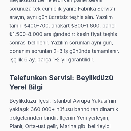
Beylikdüzü'de Telefunken panel servis
sorunuza tek cümlelik yanıt: Fabrika Servis'i
· Bakırköy Telefunken
· Başakşehir Telefunken
arayın, aynı gün ücretsiz teşhis alın. Yazılım
tamiri ₺400-700, anakart ₺800-1.800, panel
· Bayrampaşa Telefunken
· Beşiktaş Telefunken
₺1.500-8.000 aralığındadır; kesin fiyat teşhis
sonrası belirlenir. Yazılım sorunları aynı gün,
Beylikdüzü Diğer Marka Servisleri
donanım sorunları 2-3 iş gününde tamamlanır.
İşçilik 6 ay, parça 1-2 yıl garantilidir.
· Beylikdüzü Sony
· Beylikdüzü Philips
· Beylikdüzü Hi-Level
· Beylikdüzü iFFALCON
Telefunken Servisi: Beylikdüzü
Yerel Bilgi
· Beylikdüzü Samsung
· Beylikdüzü LG
Beylikdüzü ilçesi, İstanbul Avrupa Yakası'nın
· Beylikdüzü Panasonic
· Beylikdüzü Toshiba
yaklaşık 360.000+ nüfusu barındıran dinamik
bölgelerinden biridir. İlçenin Yeni yerleşim,
Planlı, Orta-üst gelir, Marina gibi belirleyici