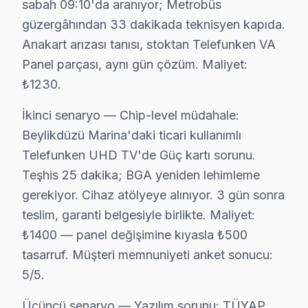
sabah 09:10'da aranıyor; Metrobüs
Kavaklı Mahallesi'nde, her ne kadar yeni yapılaşmalar
güzergâhından 33 dakikada teknisyen kapıda.
Marmara'da Telefunken TV Servisi
Anakart arızası tanısı, stoktan Telefunken VA
Panel parçası, aynı gün çözüm. Maliyet:
Marmara Mahallesi, genelde 2000 sonrası inşa edilmiş b
₺1230.
Sahil'de Telefunken TV Servisi
İkinci senaryo — Chip-level müdahale:
Sahil Mahallesi, deniz manzarası ile dikkat çekse de, 
Beylikdüzü Marina'daki ticari kullanımlı
Türkoba'da Telefunken TV Servisi
Telefunken UHD TV'de Güç kartı sorunu.
Teşhis 25 dakika; BGA yeniden lehimleme
Türkoba Mahallesi, eski ve yeni yapıları bir arada barı
gerekiyor. Cihaz atölyeye alınıyor. 3 gün sonra
Yakuplu'da Telefunken TV Servisi
teslim, garanti belgesiyle birlikte. Maliyet:
Yakuplu Mahallesi'nde, genellikle modern binaların bu
₺1400 — panel değişimine kıyasla ₺500
tasarruf. Müşteri memnuniyeti anket sonucu:
Telefunken Arızaları: Sahadan Gerçek Vakalar
5/5.
Geçtiğimiz günlerde Beylikdüzü’nde bir müşterimizin Tele
Üçüncü senaryo — Yazılım sorunu: TÜYAP