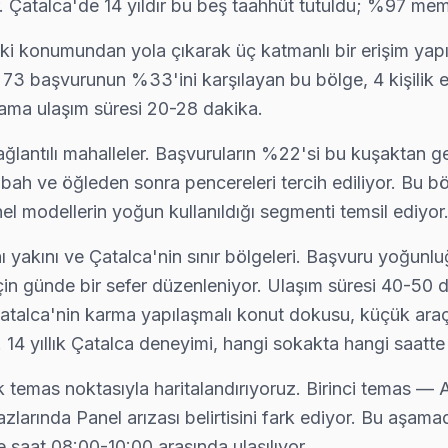
 Çatalca'de 14 yıldır bu beş taahhüt tutuldu; %97 memnu
kadar ücretsiz teşhis yapıyoruz; tamir yapılmazsa ücret almıyoruz — 
daki konumundan yola çıkarak üç katmanlı bir erişim yap
 73 başvurunun %33'ini karşılayan bu bölge, 4 kişilik e
alama ulaşım süresi 20-28 dakika.
laştığımız bir sorun. Orijinal T-Con ile değişim yapıyoruz, renk bozu
ğlantılı mahalleler. Başvuruların %22'si bu kuşaktan g
ah ve öğleden sonra pencereleri tercih ediliyor. Bu b
 modellerin yoğun kullanıldığı segmenti temsil ediyor
 tamir sonrası kalite kontrolü yapıyoruz: 48 saatlik izleme, sorun çık
yakını ve Çatalca'nin sınır bölgeleri. Başvuru yoğunl
için günde bir sefer düzenleniyor. Ulaşım süresi 40-50
 Çatalca'nin karma yapılaşmalı konut dokusu, küçük araçlı
teknik ekibimiz İzzettin adresine aynı gün geliyor, teşhis ücretsiz.
14 yıllık Çatalca deneyimi, hangi sokakta hangi saatte en
k temas noktasıyla haritalandırıyoruz. Birinci temas — 
zlarında Panel arızası belirtisini fark ediyor. Bu aşam
lgeye uğruyor. 15 yıllık deneyimle Axen anakart, panel ve güç kartı 
 saat 08:00-10:00 arasında ulaşılıyor.