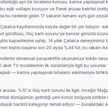
tünlüğü ayrı bir inceleme konusu. karma yapılaşmalı 
 eşik voltajını bozuyor ve Panel arızası belirtisi üretiy
— teknik ekibimiz Kızılcaali adresine aynı gün geliyor, teşhis ücretsi
ayda bu nedenle gelen 17 vakanın tamamı aynı gün çözül
atalca kayıtlarımızda kayda değer bir yer tutuyor: es
 gürültüsü, Güç kartı sorunu'ye benzer görüntü bozulma
apılmadan önce maliyet onayınız alınıyor. Çatalca servisimiz sürpriz 
eşhis kapasitesine sahip; 14 yıllık Çatalca deneyimimiz 
nın teşhis başarısı son 20 ayda %44'tür, bu rakam Axen 
 trendlerini dönemsel perspektifle okumamıza imkân tanı
nce yazılım güncelleme ve ağ modülü testini yapıyoruz; parça değiş
kıllı TV modellerinin ilk sürümleriyle ilgili bu sorunla
adı — karma yapılaşmalı binaların eskimesiyle birlikte e
 en çok ne soruyor? "Ne kadar sürer?" — çoğu Axen arızasını aynı gün
arızası, %15'si Güç kartı sorunu ile ilgili. İnceğiz Mağ
sel dönüşümün getirdiği yeni konut stoğuyla birlikte son
 düşük hacimli kategoriyi temsil ediyor — buralardaki 