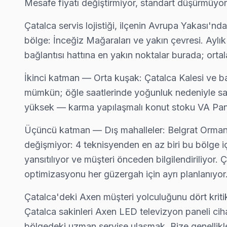
Mesafe fiyatı değiştirmiyor, standart düşürmüyor.
Çatalca'da Hisarbeyli mahallesi Axen TV servisi için kapıya 
Çatalca Axen Servis →
Çatalca servis lojistiği, ilçenin Avrupa Yakası'n
bölge: İnceğiz Mağaraları ve yakın çevresi. Aylık
İhsaniye Axen Servis
bağlantısı hattına en yakın noktalar burada; ort
Axen TV'de T-Con kart arızası İhsaniye mahallesinde sık karşı
Çatalca TV Servis Merkezi →
İkinci katman — Orta kuşak: Çatalca Kalesi ve ba
mümkün; öğle saatlerinde yoğunluk nedeniyle sab
İnceğiz Axen Servis
yüksek — karma yapılaşmalı konut stoku VA Panel
Çatalca'da İnceğiz bölgesi dahil tüm hizmet alanımızda Axen TV
İnceğiz Axen Açılmıyor Arıza →
Üçüncü katman — Dış mahalleler: Belgrat Ormanı 
değişmiyor: 4 teknisyenden en az biri bu bölge 
İzzettin Axen Servis
yansıtılıyor ve müşteri önceden bilgilendiriliyor.
Axen TV'niz İzzettin'de arıza yaptıysa taşımanıza gerek yok — 
optimizasyonu her güzergah için ayrı planlanıyor. 
İzzettin Axen Açılmıyor Arıza →
Çatalca'deki Axen müşteri yolculuğunu dört kriti
Kabakça Axen Servis
Çatalca sakinleri Axen LED televizyon paneli ciha
Kabakça mahallesi Axen TV servis hattımız günlük olarak bu bö
bölgedeki uzman servise ulaşmak. Bize genellikle