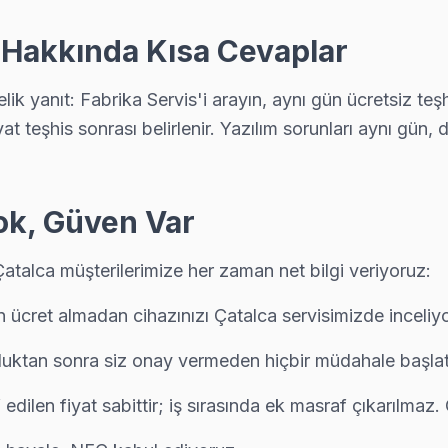
 Hakkında Kısa Cevaplar
gi parçanın değiştiğini, maliyet dağılımını ve garanti kapsamını müşt
k yanıt: Fabrika Servis'i arayın, aynı gün ücretsiz teş
at teşhis sonrası belirlenir. Yazılım sorunları aynı gün
ı veya nemli ortamda çalışan TV'lerde ısıl macun kuruması sık görülür
Yok, Güven Var
Çatalca müşterilerimize her zaman net bilgi veriyoruz:
yazılı fiyat, onay sonrası iş — Çatalca'da müşteri memnuniyeti odaklı s
ön ücret almadan cihazınızı Çatalca servisimizde inceliy
lduktan sonra siz onay vermeden hiçbir müdahale başla
ngi parçanın değiştiğini, maliyet dağılımını ve garanti kapsamını müşt
 edilen fiyat sabittir; iş sırasında ek masraf çıkarılmaz. Ç