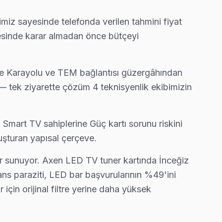
imiz sayesinde telefonda verilen tahmini fiyat
ayesinde karar almadan önce bütçeyi
ıyoruz.
ne Karayolu ve TEM bağlantısı güzergâhından
r — tek ziyarette çözüm 4 teknisyenlik ekibimizin
'nın en deneyimli ekibi.
 Smart TV sahiplerine Güç kartı sorunu riskini
uşturan yapısal çerçeve.
şçilik garantisi.
r sunuyor. Axen LED TV tuner kartında İnceğiz
s paraziti, LED bar başvurularının %49'ini
 için orijinal filtre yerine daha yüksek
 dakika içinde kapınızda.