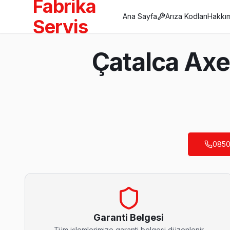
Fabrika
Ana Sayfa
Arıza Kodları
Hakkı
Servis
Anasayfa
Çatalca Axe
/
Çatalca
/
Axen
Son Güncelleme:
Ağustos 2026
0850
Çatalca'da Mahalle Mahalle Axen TV Servis
Akalan Axen Servis
Akalan sakinleri için Axen TV tamir hizmetimiz: teşhis ücretsiz
Çatalca TV Servis Merkezi →
Garanti Belgesi
Tüm işlemlerimize garanti belgesi düzenlenir