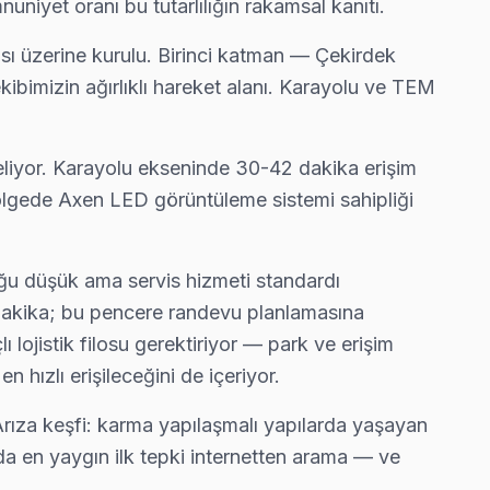
niyet oranı bu tutarlılığın rakamsal kanıtı.
bu taahhüdümüz.
ısı üzerine kurulu. Birinci katman — Çekirdek
kibimizin ağırlıklı hareket alanı. Karayolu ve TEM
kluğu ve ekran titremesi geçiyor.
eliyor. Karayolu ekseninde 30-42 dakika erişim
ölgede Axen LED görüntüleme sistemi sahipliği
.
arsa ücretsiz ikinci ziyaret.
uğu düşük ama servis hizmeti standardı
 dakika; bu pencere randevu planlamasına
 lojistik filosu gerektiriyor — park ve erişim
 hızlı erişileceğini de içeriyor.
Arıza keşfi: karma yapılaşmalı yapılarda yaşayan
ada en yaygın ilk tepki internetten arama — ve
tamiri yapıyoruz.