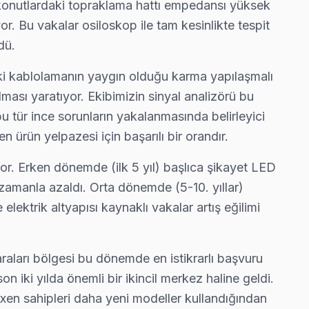
konutlardaki topraklama hattı empedansı yüksek
or. Bu vakalar osiloskop ile tam kesinlikte tespit
z.
dü.
ki kablolamanın yaygın olduğu karma yapılaşmalı
sı yaratıyor. Ekibimizin sinyal analizörü bu
fatura çıkarmıyor.
bu tür ince sorunların yakalanmasında belirleyici
ürün yelpazesi için başarılı bir orandır.
yor. Erken dönemde (ilk 5 yıl) başlıca şikayet LED
imi gerekmeyebilir — gerekirse söylüyoruz.
r zamanla azaldı. Orta dönemde (5-10. yıllar)
lektrik altyapısı kaynaklı vakalar artış eğilimi
de tamamlıyoruz.
araları bölgesi bu dönemde en istikrarlı başvuru
 iki yılda önemli bir ikincil merkez haline geldi.
Axen sahipleri daha yeni modeller kullandığından