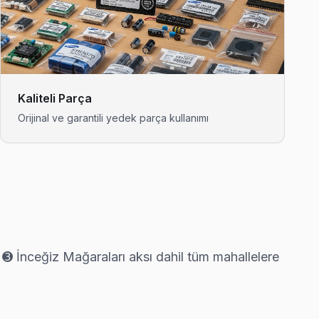
ı tamiri yapıyoruz.
Kaliteli Parça
Orijinal ve garantili yedek parça kullanımı
lı servis anlayışımız bu.
➌ İnceğiz Mağaraları aksı dahil tüm mahallelere
lifi.