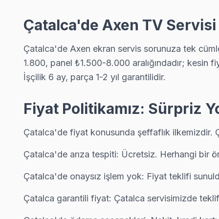
Axen Servis Merkezi →
Çatalca'de Axen TV Servisi
Dağyenice Axen Servis
Dağyenice mahallesi Axen TV servisinde şeffaf çalışıyoruz: han
Çatalca'de Axen ekran servis sorunuza tek cümleli
Dağyenice Axen Anakart Tamiri →
1.800, panel ₺1.500-8.000 aralığındadır; kesin fiy
Elbasan Axen Servis
İşçilik 6 ay, parça 1-2 yıl garantilidir.
Çatalca'da Elbasan bölgesindeki Axen kullanıcılarına not: yağl
Elbasan Axen Açılmıyor Arıza →
Fiyat Politikamız: Sürpriz 
Fatih Axen Servis
Çatalca'de fiyat konusunda şeffaflık ilkemizdir. 
Fatih sakinleri için Axen TV tamir hizmetimiz: teşhis ücretsiz, 
Çatalca'de arıza tespiti: Ücretsiz. Herhangi bir 
Fatih Axen Anakart Tamiri →
Ferhatpaşa Axen Servis
Çatalca'de onaysız işlem yok: Fiyat teklifi sunu
Ferhatpaşa mahallesi Axen TV servisinde şeffaf çalışıyoruz: ha
Çatalca garantili fiyat: Çatalca servisimizde teklif
Axen Servis Merkezi →