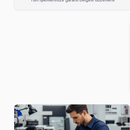
Aydınlar Axen Servis
Axen TV'nizin Aydınlar adresine gelen ekibimiz osiloskop ve 
Aydınlar Axen Açılmıyor Arıza →
Başak Axen Servis
Başak'deki Axen TV kullanıcılarına ikinci el cihaz alırken de y
Çatalca Axen Servis →
Belgrat Axen Servis
Belgrat bölgesindeki Axen kullanıcıları için haftanın 7 günü ser
Çatalca TV Servis Merkezi →
Binkılıç Axen Servis
Axen TV'niz Binkılıç'de arıza yaptıysa taşımanıza gerek yok — 
Binkılıç Axen Açılmıyor Arıza →
Boyalık Axen Servis