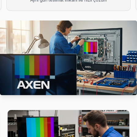
BGA ekipmanıyla geliyor; anakart düzeyinde arızayı yerinde teşhis e
ardımcı oluyoruz: satın alma öncesi gizli arıza denetimi ücretsiz.
vis; Çatalca ekibimiz pazar ve resmi tatilde de normal ücret tarifesiyl
teknik ekibimiz Binkılıç adresine aynı gün geliyor, teşhis ücretsiz.