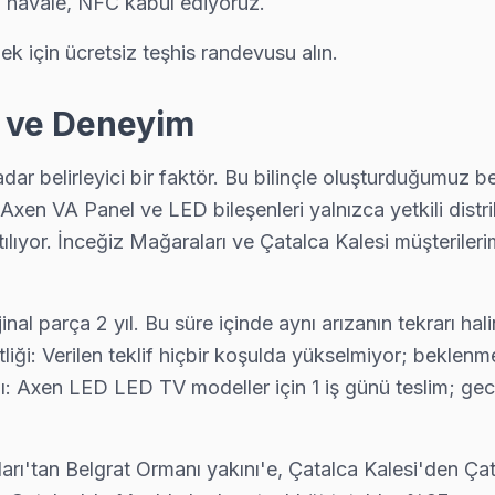
, havale, NFC kabul ediyoruz.
amamlandıktan sonra dijital garanti belgesi alıyor. Arıza tekrarında
 için ücretsiz teşhis randevusu alın.
k ve Deneyim
rtı ve anakart sorunları görülüyor. Çatalca servisimizde bu arızaları
dar belirleyici bir faktör. Bu bilinçle oluşturduğumuz 
xen VA Panel ve LED bileşenleri yalnızca yetkili distrib
ılıyor. İnceğiz Mağaraları ve Çatalca Kalesi müşterileri
ğlı veya nemli ortamda çalışan TV'lerde ısıl macun kuruması sık görül
rijinal parça 2 yıl. Bu süre içinde aynı arızanın tekrar
ği: Verilen teklif hiçbir koşulda yükselmiyor; beklenmed
ğı: Axen LED LED TV modeller için 1 iş günü teslim; ge
a kapınızda: araç takip sistemimiz sayesinde ekibin konumunu anlık 
arı'tan Belgrat Ormanı yakını'e, Çatalca Kalesi'den Çat