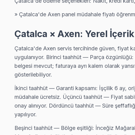
Çatalca'de ödeme seçenekleri: Nakit, kredi kartı
Gökçeali Axen Servis
Çatalca'nın Gökçeali bölgesindeki Axen müşterilerimiz tamir t
» Çatalca'de Axen panel müdahale fiyatı öğrenmek
Gökçeali Axen Anakart Tamiri →
Çatalca × Axen: Yerel İçeri
Gümüşpınar Axen Servis
Gümüşpınar'den gelen Axen TV arızaları arasında en sık güç ka
Çatalca'de Axen servis tercihinde güven, fiyat ka
Çatalca Axen Servis →
uygulanıyor. Birinci taahhüt — Parça özgünlüğü: A
belgesi mevcut; faturaya ayrı kalem olarak yansıt
Hadımköy Axen Servis
gösterilebiliyor.
Çatalca'da Hadımköy bölgesindeki Axen kullanıcılarına not: ya
Hadımköy Axen Anakart Tamiri →
İkinci taahhüt — Garanti kapsamı: İşçilik 6 ay, o
müdahale ücretsiz. Üçüncü taahhüt — Fiyat sabitli
Hallaçlı Axen Servis
onay alınıyor. Dördüncü taahhüt — Süre şeffaflı
Hallaçlı mahallesi Axen TV teknisyeniniz ortalama 90 dakikad
yapılıyor.
Hallaçlı Axen Açılmıyor Arıza →
Beşinci taahhüt — Bölge eşitliği: İnceğiz Mağaral
Hisarbeyli Axen Servis