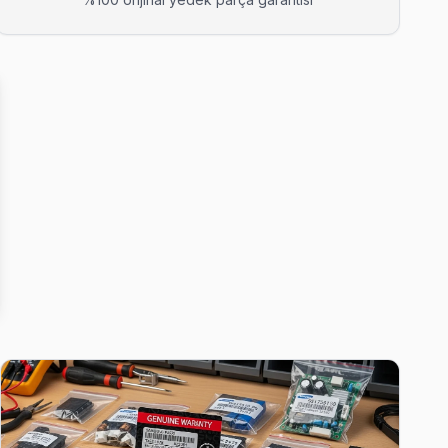
diyor.
e çalışıyor.