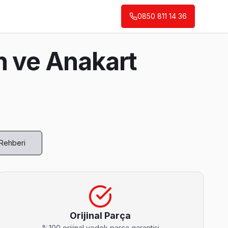
0850 811 14 36
n ve Anakart
 Rehberi
 servis anlayışımız bu.
Orijinal Parça
%100 orijinal yedek parça garantisi