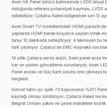
Axen VA Panel sürücü katmanında LVDS sinyal bü
Kızılcaali Axen Servis
olduğunda referans potansiyeli kayması, LVDS alıcı
Axen TV'niz Kızılcaali'de arıza yaptıysa taşımanıza gerek yok 
edilebiliyor; Çatalca Kalesi bölgesinde son 12 
Kızılcaali Axen Açılmıyor Arıza →
Axen Smart TV modellerindeki HDMI paraziti de Ç
Muratbey Axen Servis
yapılarda HDMI kanalı boyunca yayılan ortak-mod
Muratbey sakinlerine özel: Axen TV tamirinde parça değişimi y
tanıyı 10 dakikada netleştiriyor. 4 teknisyen bu t
Çatalca Axen Servis →
fark yaratıyor. Çatalca'de EMC-kaynaklı sorunları
Nakkaş Axen Servis
14 yıllık Çatalca servis arşivi, Axen panel arıza
Axen TV Nakkaş'de internet bağlantısı sorunuyla geliyorsa ö
bar ve yazılım güncelleme sorunlarıydı; Axen LED a
Çatalca TV Servis Merkezi →
Panel arızası ve Güç kartı sorunu öne çıkmaya başl
sergiledi.
Oklalı Axen Servis
Çatalca'da Oklalı mahallesi Axen kullanıcıları arıza sonrası
Güncel tablo şu: aylık 73 başvurunun %41'i Panel 
Oklalı Axen Açılmıyor Arıza →
kaynağı olmayı sürdürüyor; Çatalca Kalesi ise kent
Belgrat Ormanı yakını ve çevre mahalleler kronik
Ormanlı Axen Servis