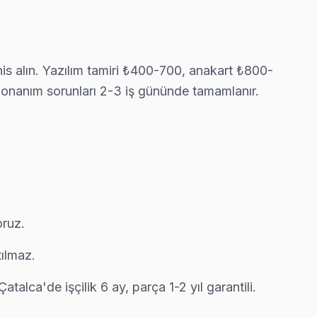
eri önünde anlatıyoruz. Çatalca standartlarımız bu.
his alın. Yazılım tamiri ₺400-700, anakart ₺800-
, donanım sorunları 2-3 iş gününde tamamlanır.
. Ekibimiz bunu yerinde yeniliyor.
ervis anlayışımız bu.
oruz.
tılmaz.
eri önünde anlatıyoruz. Çatalca standartlarımız bu.
atalca'de işçilik 6 ay, parça 1-2 yıl garantili.