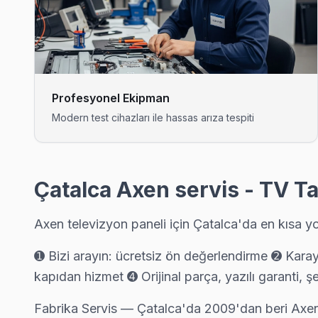
Axen TV'niz Boyalık'de arıza yaptıysa taşımanıza gerek yok — 
Boyalık Axen Açılmıyor Arıza →
Celepköy Axen Servis
Celepköy mahallesi Axen TV servis hattımız günlük olarak bu b
Profesyonel Ekipman
Axen Servis Merkezi →
Modern test cihazları ile hassas arıza tespiti
Çakıl Axen Servis
Çakıl'deki Axen TV kullanıcılarına ikinci el cihaz alırken de ya
Çakıl Axen Açılmıyor Arıza →
Çatalca Axen servis - TV Ta
Çanakça Axen Servis
Axen televizyon paneli için Çatalca'da en kısa yo
Çanakça sakinleri için Axen TV tamir hizmetimiz: teşhis ücretsi
Çanakça Axen Anakart Tamiri →
➊ Bizi arayın: ücretsiz ön değerlendirme ➋ Kara
kapıdan hizmet ➍ Orijinal parça, yazılı garanti, şe
Çiftlikköy Axen Servis
Çiftlikköy'de Axen TV ekranında çizgi, donma ya da ses sorunlar
Fabrika Servis — Çatalca'da 2009'dan beri Axe