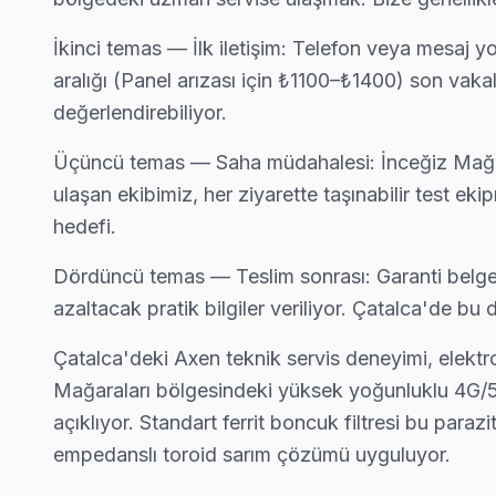
Çatalca Axen Servis →
İkinci temas — İlk iletişim: Telefon veya mesaj y
Kaleiçi Axen Servis
aralığı (Panel arızası için ₺1100–₺1400) son vak
Kaleiçi'de Axen TV güç kartı kondansatör şişmesi en yaygın arız
değerlendirebiliyor.
Kaleiçi Axen Anakart Tamiri →
Üçüncü temas — Saha müdahalesi: İnceğiz Mağara
Kalfaköy Axen Servis
ulaşan ekibimiz, her ziyarette taşınabilir test e
Kalfaköy semtindeki Axen TV sorunları için kapıya kadar servi
hedefi.
Kalfaköy Axen Açılmıyor Arıza →
Dördüncü temas — Teslim sonrası: Garanti belgesi 
Karacaköy Axen Servis
azaltacak pratik bilgiler veriliyor. Çatalca'de 
Karacaköy sakinleri Axen TV arızaları için sık bizi tercih ediyor:
Çatalca'deki Axen teknik servis deneyimi, elek
Çatalca Axen Servis →
Mağaraları bölgesindeki yüksek yoğunluklu 4G/5G
Kestanelik Axen Servis
açıklıyor. Standart ferrit boncuk filtresi bu paraz
Çatalca'da Kestanelik mahallesi için Axen TV tamir randevu
empedanslı toroid sarım çözümü uyguluyor.
Kestanelik Axen Anakart Tamiri →