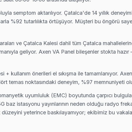
oluyla semptom aktarılıyor. Çatalca'de 14 yıllık deneyim
alarla %92 tutarlılıkta örtüşüyor. Müşteri bu öngörü s
alardan biri. Değişim için orijinal Türkiye distribütör parçası kullan
ları ve Çatalca Kalesi dahil tüm Çatalca mahalleleri
kipmanıyla geliyor. Axen VA Panel bileşenler stokta hazı
s. Panel tamiri, anakart onarımı ve yazılım güncellemelerinde Çatalca
+ kullanım önerileri el sıkışma ile tamamlanıyor. Axen
bu dört temas noktasındaki deneyim, %97 memnuniyeti ol
 şeffaf fiyat, yazılı garanti, aynı gün servis. Çatalca bölgesinde 6 ay i
tromanyetik uyumluluk (EMC) boyutunda çarpıcı bulgula
 baz istasyonu yayınlarının neden olduğu radyo frekan
it düzeyini yeterince baskılayamıyor; ekibimiz bu vakalar
su almak kolay: telefon, WhatsApp veya web formundan — ekibimiz 90