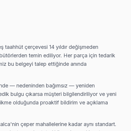
 ücretsiz bakım taahhüdümüz belgede yazıyor.
 genellikle aynı gün tamamlıyoruz.
beş taahhüt çerçevesi 14 yıldır değişmeden
ütörlerden temin ediliyor. Her parça için tedarik
miz bu belgeyi talep ettiğinde anında
ür. Ekibimiz bunu yerinde yeniliyor.
ı halinde — nedeninden bağımsız — yeniden
ik bulgu çıkarsa müşteri bilgilendiriliyor ve yeni
cikme olduğunda proaktif bildirim ve açıklama
görebiliyorsunuz.
alca'nin çeper mahallelerine kadar aynı standart.