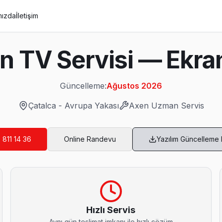
mızda
İletişim
n TV Servisi — Ekra
Güncelleme:
Ağustos 2026
Çatalca
-
Avrupa Yakası
Axen
Uzman Servis
 811 14 36
Online Randevu
Yazılım Güncelleme
, yazılı fiyat, onay sonrası iş — Çatalca'da müşteri memnuniyeti odaklı
Hızlı Servis
Aynı gün teslimat imkanı ile hızlı çözüm