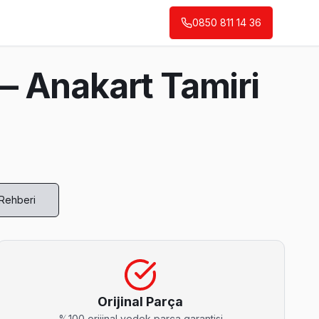
0850 811 14 36
— Anakart Tamiri
 Rehberi
 anlık görebiliyorsunuz.
Orijinal Parça
%100 orijinal yedek parça garantisi