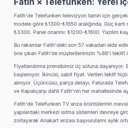
Fatih × Telefunken: Yerel İ
Fatih'nın Hırka-i Şerif bölgesindeki Telefunken müşterilerimiz
Fatih TV Servis Merkezi →
Fatih'de Telefunken televizyon tamiri için gerçe
modele göre ₺1300–₺1650 aralığında. Güç kartı 
Hobyar Telefunken Servis
₺3300. Panel onarımı: ₺1200–₺1600. Yazılım kay
Hobyar'de Telefunken TV ekran değişimi gerekebilir mi? Fatih
Hobyar Telefunken Anakart Tamiri →
Bu rakamlar Fatih'deki son 57 vakadan elde edilen
öne çıkan Fatih'de müşterilerimizin %88'i tekli
Hoca Gıyasettin Telefunken Servis
Telefunken TV Hoca Gıyasettin adresinde firmware güncelleme
Fiyatlandırma prensibimiz üç sütuna dayanıyor: Bir
Hoca Gıyasettin Telefunken Açılmıyor Arıza →
başlamıyor. İkincisi, sabit fiyat. Verilen teklif h
alınıyor. Üçüncüsü, parça detayı. Faturada Telef
Hocapaşa Telefunken Servis
ve Kapalıçarşı dahil Fatih'nin her mahallesinde ayn
Hocapaşa'de Telefunken TV güç kartı kondansatör şişmesi en ya
Hocapaşa Telefunken Açılmıyor Arıza →
Fatih'de Telefunken TV arıza örüntülerinin mevsim
yapılardaki merkezi ısıtma sistemleri devreye g
İskenderpaşa Telefunken Servis
zorlayarak Anakart arızası başvurularını aylık o
İskenderpaşa mahallesi Telefunken TV teknisyeniniz ortalama