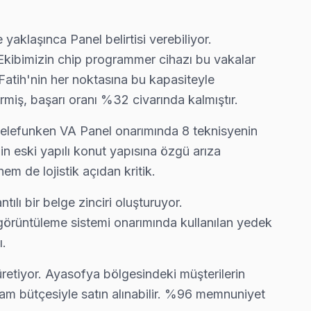
imiz Koca Mustafapaşa'e gelerek fabrika reset ve yeniden yükleme 
aşınca Panel belirtisi verebiliyor.
Ekibimizin chip programmer cihazı bu vakalar
 Fatih'nin her noktasına bu kapasiteyle
miş, başarı oranı %32 civarında kalmıştır.
 var mı, bunu netleştiriyor — gereksiz harcama olmuyor.
: Telefunken VA Panel onarımında 8 teknisyenin
nin eski yapılı konut yapısına özgü arıza
hem de lojistik açıdan kritik.
yapıyoruz; kablo değil, konektör sorununu çözüyoruz.
tılı bir belge zinciri oluşturuyor.
 görüntüleme sistemi onarımında kullanılan yedek
ı.
ı müşteri önünde anlatıyoruz. Fatih standartlarımız bu.
 üretiyor. Ayasofya bölgesindeki müşterilerin
lam bütçesiyle satın alınabilir. %96 memnuniyet