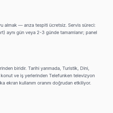
nel ve güç kartı tamiri yapıyoruz.
almak — arıza tespiti ücretsiz. Servis süreci:
kart) aynı gün veya 2-3 günde tamamlanır; panel
ruz — bu taahhüdümüz.
en biridir. Tarihi yarımada, Turistik, Dini,
resine ortalama 90 dakikada ulaşıyor.
i konut ve iş yerlerinden Telefunken televizyon
a ekran kullanım oranını doğrudan etkiliyor.
nda ücretsiz bakım taahhüdümüz belgede yazıyor.