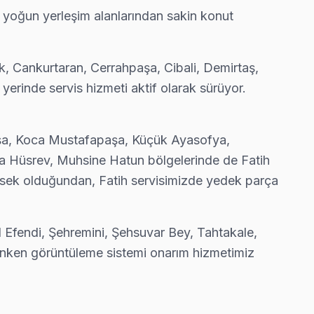
n yoğun yerleşim alanlarından sakin konut
y işçilik garantisi.
k, Cankurtaran, Cerrahpaşa, Cibali, Demirtaş,
 yerinde servis hizmeti aktif olarak sürüyor.
rında ücretsiz bakım taahhüdümüz belgede yazıyor.
şa, Koca Mustafapaşa, Küçük Ayasofya,
a Hüsrev, Muhsine Hatun bölgelerinde de Fatih
priz fatura çıkarmıyor.
ksek olduğundan, Fatih servisimizde yedek parça
 Efendi, Şehremini, Şehsuvar Bey, Tahtakale,
 parça değişimi gerekmeyebilir — gerekirse söylüyoruz.
unken görüntüleme sistemi onarım hizmetimiz