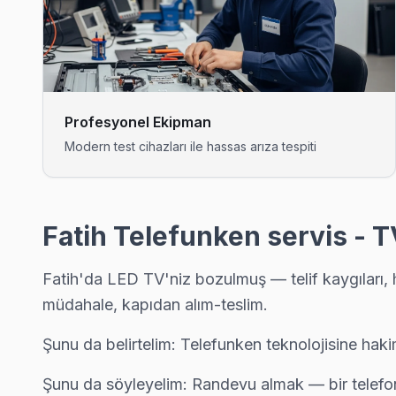
Fatih'nın Ayvansaray bölgesindeki Telefunken müşterilerimiz t
Fatih Telefunken Servis →
Balaban Ağa Telefunken Servis
Telefunken TV Balaban Ağa adresinde firmware güncellemesi 
Profesyonel Ekipman
Balaban Ağa Telefunken Anakart Tamiri →
Modern test cihazları ile hassas arıza tespiti
Balat Telefunken Servis
Balat mahallesi Telefunken TV servis hattımız günlük olarak b
Balat Telefunken Açılmıyor Arıza →
Fatih Telefunken servis - T
Beyazıt Telefunken Servis
Fatih'da LED TV'niz bozulmuş — telif kaygıları, hız
Beyazıt mahallesi Telefunken TV servis hattımız günlük olarak
müdahale, kapıdan alım-teslim.
Fatih TV Servis Merkezi →
Şunu da belirtelim: Telefunken teknolojisine haki
Binbirdirek Telefunken Servis
Fatih'da Binbirdirek mahallesi için Telefunken TV tamir ran
Şunu da söyleyelim: Randevu almak — bir telefon