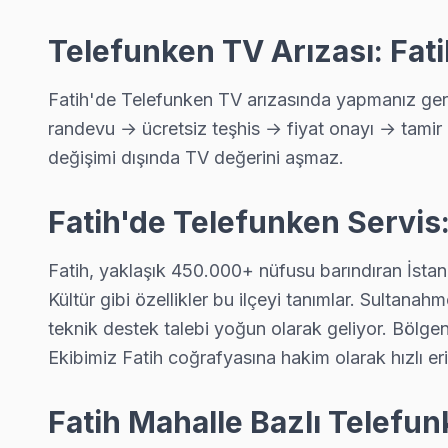
Telefunken Servis Merkezi →
Telefunken TV Arızası: Fat
Cankurtaran Telefunken Servis
Cankurtaran mahallesi Telefunken TV servis hattımız günlük ol
Fatih'de Telefunken TV arızasında yapmanız gere
Fatih Telefunken Servis →
randevu → ücretsiz teşhis → fiyat onayı → tamir 
Cerrahpaşa Telefunken Servis
değişimi dışında TV değerini aşmaz.
Fatih'da Cerrahpaşa mahallesi Telefunken TV servisi için kap
Cerrahpaşa Telefunken Anakart Tamiri →
Fatih'de Telefunken Servis:
Cibali Telefunken Servis
Fatih, yaklaşık 450.000+ nüfusu barındıran İstanb
Cibali mahallesi Telefunken TV servisi için ön değerlendirme 
Kültür gibi özellikler bu ilçeyi tanımlar. Sultan
Fatih Telefunken Servis →
teknik destek talebi yoğun olarak geliyor. Bölge
Ekibimiz Fatih coğrafyasına hakim olarak hızlı eri
Demirtaş Telefunken Servis
Fatih'nın Demirtaş bölgesindeki Telefunken müşterilerimiz tam
Fatih Mahalle Bazlı Telefu
Telefunken Servis Merkezi →