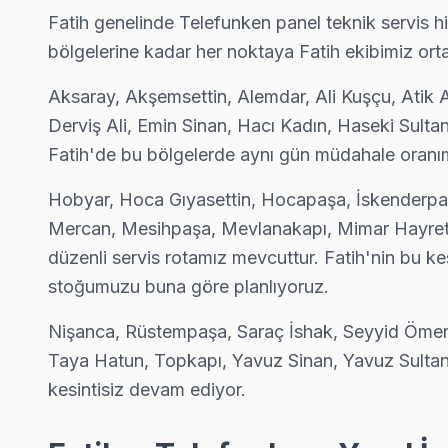
Derviş Ali Telefunken Servis
Fatih genelinde Telefunken panel teknik servis hi
Derviş Ali sakinleri Telefunken TV arızaları için sık bizi tercih e
bölgelerine kadar her noktaya Fatih ekibimiz ort
Telefunken Servis Merkezi →
Aksaray, Akşemsettin, Alemdar, Ali Kuşçu, Atik A
Emin Sinan Telefunken Servis
Derviş Ali, Emin Sinan, Hacı Kadın, Haseki Sultan,
Fatih'nın Emin Sinan bölgesindeki Telefunken müşterilerimiz t
Fatih'de bu bölgelerde aynı gün müdahale oranı
Emin Sinan Telefunken Açılmıyor Arıza →
Hobyar, Hoca Gıyasettin, Hocapaşa, İskenderp
Hacı Kadın Telefunken Servis
Mercan, Mesihpaşa, Mevlanakapı, Mimar Hayretti
Hacı Kadın sakinlerine özel: Telefunken TV tamirinde parça değ
düzenli servis rotamız mevcuttur. Fatih'nin bu
Fatih TV Servis Merkezi →
stoğumuzu buna göre planlıyoruz.
Haseki Sultan Telefunken Servis
Nişanca, Rüstempaşa, Saraç İshak, Seyyid Ömer, 
Telefunken TV Haseki Sultan'de internet bağlantısı sorunuyl
Taya Hatun, Topkapı, Yavuz Sinan, Yavuz Sultan
Telefunken Servis Merkezi →
kesintisiz devam ediyor.
Hırka-i Şerif Telefunken Servis