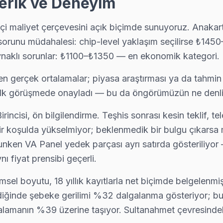
çerik ve Deneyim
 tamir tamamlandıktan sonra dijital garanti belgesi alıyor. Arıza tek
kçi maliyet çerçevesini açık biçimde sunuyoruz. Anakar
sorunu müdahalesi: chip-level yaklaşım seçilirse ₺145
naklı sorunlar: ₺1100–₺1350 — en ekonomik kategori.
 ekibimiz önce paneli test ediyor; değiştirilebilecek devre var mı, 
 gerçek ortalamalar; piyasa araştırması ya da tahmin değ
fi ilk görüşmede onayladı — bu da öngörümüzün ne denl
si sonrası donuyorsa bu bilinen bir yazılım sorunu. Teknik ekibimi
incisi, ön bilgilendirme. Teşhis sonrası kesin teklif, t
içbir koşulda yükselmiyor; beklenmedik bir bulgu çıkarsa mü
unken VA Panel yedek parçası ayrı satırda gösteriliyor
ı fiyat prensibi geçerli.
ygın arızalardan biri. Değişim için orijinal Türkiye distribütör parç
sel boyutu, 18 yıllık kayıtlarla net biçimde belgelenmi
irdiğinde şebeke gerilimi %32 dalgalanma gösteriyor; 
rtalamanın %39 üzerine taşıyor. Sultanahmet çevresinde
 90 dakikada kapınızda: araç takip sistemimiz sayesinde ekibin kon