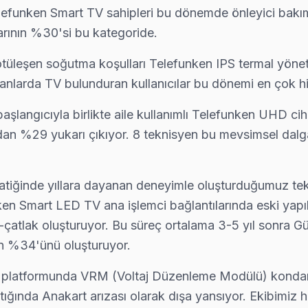
efunken Smart TV sahipleri bu dönemde önleyici bakım
arının %30'si bu kategoride.
z alırken de yardımcı oluyoruz: satın alma öncesi gizli arıza denetimi
leşen soğutma koşulları Telefunken IPS termal yönetim
kanlarda TV bulunduran kullanıcılar bu dönemi en çok 
langıcıyla birlikte aile kullanımlı Telefunken UHD ciha
pıya kadar ücretsiz teşhis yapıyoruz; tamir yapılmazsa ücret almıyo
an %29 yukarı çıkıyor. 8 teknisyen bu mevsimsel dalga
atiğinde yıllara dayanan deneyimle oluşturduğumuz tekni
larına tam donanımlı servis. Ekibimiz orijinal yedek parça ile geliy
nken Smart LED TV ana işlemci bağlantılarında eski yapı
atlak oluşturuyor. Bu süreç ortalama 3-5 yıl sonra Güç k
n %34'ünü oluşturuyor.
andevu. Fatih'nın bu bölgesine teknik ekibimiz 1-2 saat içinde ulaşıyo
D platformunda VRM (Voltaj Düzenleme Modülü) kondans
ştığında Anakart arızası olarak dışa yansıyor. Ekibimiz 