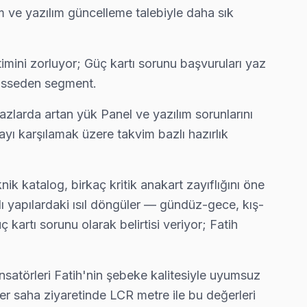
 ve yazılım güncelleme talebiyle daha sık
 ücretsiz.
ini zorluyor; Güç kartı sorunu başvuruları yaz
hisseden segment.
zlarda artan yük Panel ve yazılım sorunlarını
ruz — bu taahhüdümüz.
yı karşılamak üzere takvim bazlı hazırlık
k katalog, birkaç kritik anakart zayıflığını öne
or, çoğu arıza yerinde çözülüyor.
lı yapılardaki ısıl döngüler — gündüz-gece, kış-
artı sorunu olarak belirtisi veriyor; Fatih
r, arıza tespiti ücretsiz.
atörleri Fatih'nin şebeke kalitesiyle uyumsuz
her saha ziyaretinde LCR metre ile bu değerleri