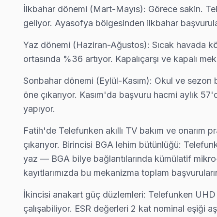
İskenderpaşa Telefunken Anakart Tamiri →
İlkbahar dönemi (Mart-Mayıs): Görece sakin. Tel
geliyor. Ayasofya bölgesinden ilkbahar başvurul
Kalenderhane Telefunken Servis
Kalenderhane'deki Telefunken TV kullanıcılarına ikinci el ciha
Yaz dönemi (Haziran-Ağustos): Sıcak havada kötü
Fatih TV Servis Merkezi →
ortasında %36 artıyor. Kapalıçarşı ve kapalı me
Karagümrük Telefunken Servis
Sonbahar dönemi (Eylül-Kasım): Okul ve sezon baş
Fatih'da Karagümrük mahallesi Telefunken TV servisi için ka
öne çıkarıyor. Kasım'da başvuru hacmi aylık 57'd
Karagümrük Telefunken Açılmıyor Arıza →
yapıyor.
Katip Kasım Telefunken Servis
Fatih'de Telefunken akıllı TV bakım ve onarım pr
Fatih genelinde Katip Kasım bölgesinde Telefunken TV kullanıcı
çıkarıyor. Birincisi BGA lehim bütünlüğü: Telefu
Katip Kasım Telefunken Açılmıyor Arıza →
yaz — BGA bilye bağlantılarında kümülatif mikro-ç
kayıtlarımızda bu mekanizma toplam başvuruları
Kemalpaşa Telefunken Servis
Kemalpaşa mahallesinde Telefunken TV arızaları için aynı gün r
İkincisi anakart güç düzlemleri: Telefunken UH
Kemalpaşa Telefunken Anakart Tamiri →
çalışabiliyor. ESR değerleri 2 kat nominal eşiği a