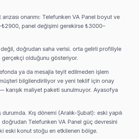
rarında ücretsiz bakım taahhüdümüz belgede yazıyor.
t arızası onarımı: Telefunken VA Panel boyut ve
0–₺2900, panel değişimi gerekirse ₺3000–
bunu netleştiriyor — gereksiz harcama olmuyor.
il, doğrudan saha verisi. orta gelirli profiliyle
i gerçekçi olduğunu gösteriyor.
z Hoca Gıyasettin'e gelerek fabrika reset ve yeniden yükleme yapıyo
elefonda ya da mesajla teyit edilmeden işlem
şteri bilgilendiriliyor ve yeni teklif için onay
 — karışık maliyet paketi sunulmuyor. Ayasofya
ası kullanıyoruz.
ş durumda. Kış dönemi (Aralık-Şubat): eski yapılı
bu doğrudan Telefunken VA Panel güç devresini
ki eski konut stoğu en etkilenen bölge.
umunu anlık görebiliyorsunuz.