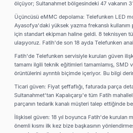
ölçüyor; Sultanahmet bölgesindeki 47 vakanın 31
Koca Mustafapaşa Telefunken Servis
Telefunken TV Koca Mustafapaşa adresinde firmware güncelle
Üçüncüsü eMMC depolama: Telefunken LED modell
Fatih TV Servis Merkezi →
Ayasofya'daki yüksek yazma frekanslı kullanım p
için standart ekipman haline geldi. 8 teknisyen tü
Küçük Ayasofya Telefunken Servis
ulaşıyoruz. Fatih'de son 18 ayda Telefunken anak
Küçük Ayasofya'de Telefunken TV ekran değişimi gerekebilir m
Fatih'de Telefunken servisiyle kurulan güven ili
Fatih Telefunken Servis →
tamamı ilgili teknik eğitimleri tamamlamış, SMD ve
Mercan Telefunken Servis
örüntülerini ayrıntılı biçimde içeriyor. Bu bilgi de
Telefunken TV HDMI port arızası Mercan adresine gelen ekibimi
Ticari güven: Fiyat şeffaflığı, faturada parça deta
Mercan Telefunken Açılmıyor Arıza →
Sultanahmet'tan Kapalıçarşı'e tüm Fatih mahallel
Mesihpaşa Telefunken Servis
parçanın tedarik kanalı müşteri talep ettiğinde be
Mesihpaşa mahallesi Telefunken TV servisinde şeffaf çalışıyoru
İlişkisel güven: 18 yıl boyunca Fatih'de kurulan 
Telefunken Servis Merkezi →
önemli kısmı ilk kez bize başkasının yönlendirmes
Mevlanakapı Telefunken Servis