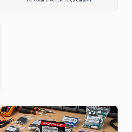
munu anlık görebiliyorsunuz.
 yapıyoruz; kablo değil, konektör sorununu çözüyoruz.
nk bozukluğu ve ekran titremesi geçiyor.
anlık görebiliyorsunuz.