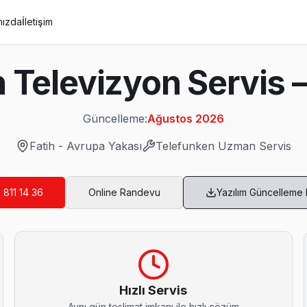
mızda
İletişim
n Televizyon Servis 
Güncelleme:
Ağustos 2026
Fatih
-
Avrupa Yakası
Telefunken
Uzman Servis
 811 14 36
Online Randevu
Yazılım Güncelleme
vis
akikada kapınızda: araç takip sistemimiz sayesinde ekibin konumunu
Hızlı Servis
Aynı gün teslimat imkanı ile hızlı çözüm