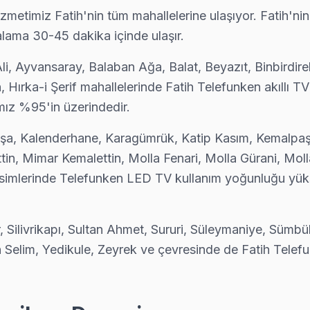
zmetimiz Fatih'nin tüm mahallelerine ulaşıyor. Fatih'ni
diyor: şeffaf fiyat, yazılı garanti, aynı gün servis. Fatih bölgesinde 6 a
alama 30-45 dakika içinde ulaşır.
li, Ayvansaray, Balaban Ağa, Balat, Beyazıt, Binbirdire
 Hırka-i Şerif mahallelerinde Fatih Telefunken akıllı TV
amir tamamlandıktan sonra dijital garanti belgesi alıyor. Arıza tekra
mız %95'in üzerindedir.
aşa, Kalenderhane, Karagümrük, Katip Kasım, Kemalpa
n, Mimar Kemalettin, Molla Fenari, Molla Gürani, Moll
işimi yapılmadan önce maliyet onayınız alınıyor. Fatih servisimiz sür
 kesimlerinde Telefunken LED TV kullanım yoğunluğu yü
Silivrikapı, Sultan Ahmet, Sururi, Süleymaniye, Sümbül
a geliyorsa önce yazılım güncelleme ve ağ modülü testini yapıyoruz;
 Selim, Yedikule, Zeyrek ve çevresinde de Fatih Telef