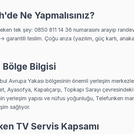
ih'de Ne Yapmalısınız?
arak bu bölgeye uğruyor. 15 yıllık deneyimle Telefunken anakart, pa
ken tek şey: 0850 811 14 36 numarasını arayıp randevu 
→ garantili teslim. Çoğu arıza (yazılım, güç kartı, ana
ıya kadar ücretsiz teşhis yapıyoruz; tamir yapılmazsa ücret almıyo
 Bölge Bilgisi
ul Avrupa Yakası bölgesinin önemli yerleşim merkezlerind
telefonla ücretsiz. Randevu aldıktan sonra teknik ekibimiz Cibali ad
ahmet, Ayasofya, Kapalıçarşı, Topkapı Sarayı çevresindek
nin yerleşim yapısı ve nüfus yoğunluğu, Telefunken mark
şim sağlıyor.
ir tamamlandıktan sonra dijital garanti belgesi alıyor. Arıza tekrarı
nken TV Servis Kapsamı