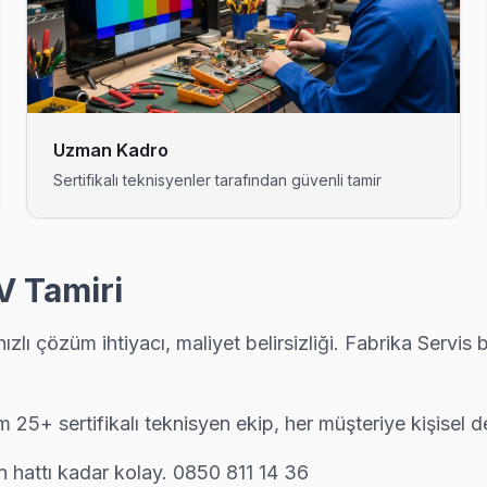
amir tamamlandıktan sonra dijital garanti belgesi alıyor. Arıza tekr
sonrası donuyorsa bu bilinen bir yazılım sorunu. Teknik ekibimiz B
Uzman Kadro
Sertifikalı teknisyenler tarafından güvenli tamir
u bölgeye uğruyor. 15 yıllık deneyimle Telefunken anakart, panel ve g
V Tamiri
lı çözüm ihtiyacı, maliyet belirsizliği. Fabrika Servis b
 bu bölgeye uğruyor. 15 yıllık deneyimle Telefunken anakart, panel v
m 25+ sertifikalı teknisyen ekip, her müşteriye kişisel 
devusu almak kolay: telefon, WhatsApp veya web formundan — ekibim
 hattı kadar kolay. 0850 811 14 36