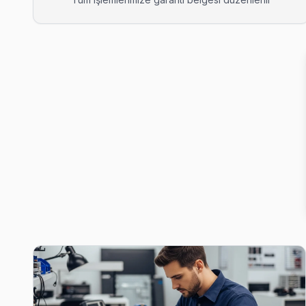
Akşemsettin Telefunken Servis
Akşemsettin mahallesi Telefunken TV teknisyeniniz ortalama 
Akşemsettin Telefunken Anakart Tamiri →
Alemdar Telefunken Servis
Telefunken TV HDMI port arızası Alemdar adresine gelen ekibim
Telefunken Servis Merkezi →
Ali Kuşçu Telefunken Servis
Telefunken TV'de T-Con kart arızası Ali Kuşçu mahallesinde sı
Telefunken Servis Merkezi →
Atik Ali Telefunken Servis
Atik Ali mahallesi Telefunken TV teknisyeniniz ortalama 90 d
Atik Ali Telefunken Anakart Tamiri →
Ayvansaray Telefunken Servis