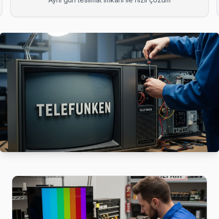
90 dakikada kapınızda: araç takip sistemimiz sayesinde ekibin konu
izin sıklıkla karşılaştığı sorunlardan. Mikro kaynak ile port tamiri
k karşılaştığımız bir sorun. Orijinal T-Con ile değişim yapıyoruz, re
akikada kapınızda: araç takip sistemimiz sayesinde ekibin konumunu 