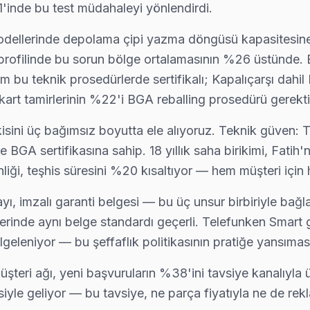
'inde bu test müdahaleyi yönlendirdi.
mesi sonrası donuyorsa bu bilinen bir yazılım sorunu. Teknik ekib
erinde depolama çipi yazma döngüsü kapasitesine yakl
rofilinde bu sorun bölge ortalamasının %26 üstünde. 
m bu teknik prosedürlerde sertifikalı; Kapalıçarşı dahil
art tamirlerinin %22'i BGA reballing prosedürü gerektir
i? Fatih ekibimiz önce paneli test ediyor; değiştirilebilecek devre
şkisini üç bağımsız boyutta ele alıyoruz. Teknik güven
 BGA sertifikasına sahip. 18 yıllık saha birikimi, Fatih'
rinliği, teşhis süresini %20 kısaltıyor — hem müşteri için 
zin sıklıkla karşılaştığı sorunlardan. Mikro kaynak ile port tamiri 
yı, imzalı garanti belgesi — bu üç unsur birbiriyle bağlan
erinde aynı belge standardı geçerli. Telefunken Smart
lgeleniyor — bu şeffaflık politikasının pratiğe yansımas
z: hangi parçanın değiştiğini, maliyet dağılımını ve garanti kapsamın
müşteri ağı, yeni başvuruların %38'ini tavsiye kanalıyla
iyle geliyor — bu tavsiye, ne parça fiyatıyla ne de rek