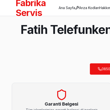
Fabrika
Ana Sayfa
Arıza Kodları
Hakkı
Servis
Anasayfa
Fatih Telefunke
/
Fatih
/
Telefunken
Son Güncelleme:
Ağustos 2026
0850
Fatih'da Mahalle Mahalle Telefunken TV Ser
Aksaray Telefunken Servis
Aksaray mahallesi Telefunken TV teknisyeniniz ortalama 90 d
Fatih Telefunken Servis →
Garanti Belgesi
Tüm işlemlerimize garanti belgesi düzenlenir