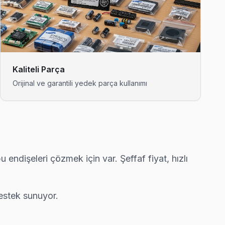
arında ücretsiz bakım taahhüdümüz belgede yazıyor.
alaban Ağa'e gelerek fabrika reset ve yeniden yükleme yapıyor.
Kaliteli Parça
Orijinal ve garantili yedek parça kullanımı
üç kartı tamiri yapıyoruz.
u endişeleri çözmek için var. Şeffaf fiyat, hızlı
e güç kartı tamiri yapıyoruz.
destek sunuyor.
iz 90 dakika içinde kapınızda.