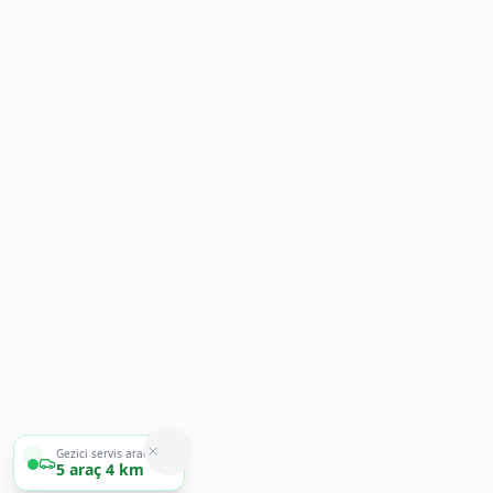
Gezici servis aracımız
5
araç
4 km