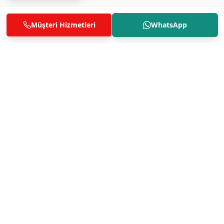
Müşteri Hizmetleri
WhatsApp
Fabrika Servis
0850 811 14 36
Rowenta TV Firmware
Güncelleme - Yazılım
Yenileme Servisi