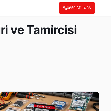
0850 811 14 36
i ve Tamircisi
r, müşteri mağdur edilmez.