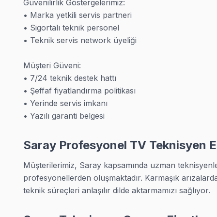
Güvenilirlik Göstergelerimiz:

• 32 inçten 85 inçe kadar tüm boyutlar
• Marka yetkili servis partneri

Arıza türü fark etmiyor: panel tamiri, anakart onarımı, g
• Sigortalı teknik personel

• Teknik servis network üyeliği

En Sık Karşılaşılan TV Arızaları
Saray müşterilerimizden gelen arızalar genelde şu başlık
Müşteri Güveni:

• Güç sorunu: TV düğmeye basmıyor, ışık yanıp sönüyor, 
• 7/24 teknik destek hattı

• Şeffaf fiyatlandırma politikası

• Görüntü sorunu: Ekranın yarısı karanlık, renk kayması 
• Yerinde servis imkanı

• Uzaktan kumanda tanımıyor, butonlar yanıt vermiyor —
• Yazılı garanti belgesi
• Internet bağlantısı kopuyor, uygulama açılmıyor — ağ
» Sorununuz bunların dışındaysa da arayın — çözemediğim
Saray Profesyonel TV Teknisyen E
Yerinde TV Tamiri
Müşterilerimiz, Saray kapsamında uzman teknisyenlerde
profesyonellerden oluşmaktadır. Karmaşık arızalarda h
Saray'ın her mahallesine gidiyoruz — akıllı TV'nizi taşı
teknik süreçleri anlaşılır dilde aktarmamızı sağlıyor.
• TEM Otoyolu ve İstanbul-Edirne Yolu ve Devlet Yolu 
• Aynı gün randevu, çoğunlukla 1-2 saat içinde kapınızd