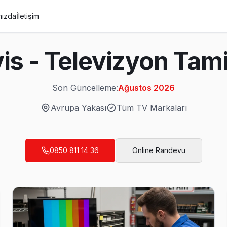
mızda
İletişim
is - Televizyon Tamir
Son Güncelleme:
Ağustos 2026
Avrupa Yakası
Tüm TV Markaları
0850 811 14 36
Online Randevu
belirlenen zaman dilimine sadık kalıyor. Gecikmeler önceden bildirili