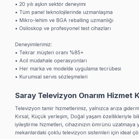
• 20 yılı aşkın sektör deneyimi

Büyükkarahisar TV Servis
• Tüm panel teknolojilerinde uzmanlaşma

Büyükkarahisar mahallesi TV servisinde randevu aynı gün müm
• Mikro-lehim ve BGA reballing uzmanlığı

Büyükkarahisar bölgesi TV Servis →
• Osiloskop ve profesyonel test cihazları

Çukuryurt TV Servis
Deneyimlerimiz:

Saray'da Çukuryurt bölgesindeki müşterilerimizin yüzde sekse
• Tekrar müşteri oranı %85+

Çukuryurt bölgesi TV Servis →
• Acil müdahale operasyonları

• Her marka ve modelde uygulama tecrübesi

Küçükyoncalı TV Servis
• Kurumsal servis sözleşmeleri
Küçükyoncalı mahallesinde sık karşılaştığımız yazılım arızalar
Küçükyoncalı bölgesi TV Servis →
Saray Televizyon Onarım Hizmet 
Müsellim TV Servis
Televizyon tamir hizmetlerimiz, yalnızca arıza giderme 
Saray'da Müsellim mahallesi için randevu aldığınızda ekibimiz
Kırsal, Küçük yerleşim, Doğal yaşam özellikleriyle bil
Müsellim bölgesi TV Servis →
iyileştirme hizmetleri, cihazınızın ömrünü uzatmaya 
mekanlardaki çoklu televizyon sistemleri için ideal ç
Sefaköy TV Servis