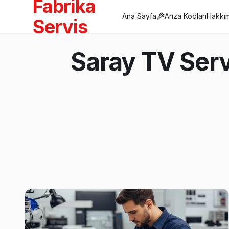
Fabrika
Ana Sayfa
Arıza Kodları
Hakkı
Servis
Anasayfa
Saray TV Serv
/
Saray
Son Güncelleme:
Ağustos 2026
Saray'da Mahalle Mahalle TV Servis
Ayvacık TV Servis
Saray'da Ayvacık mahallesi için randevu aldığınızda ekibimiz 
Ayvacık bölgesi TV Servis →
Büyükyoncalı TV Servis