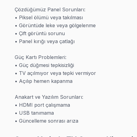
Sefaköy mahallesi TV servisinde randevu aynı gün mümkün; yo
Çözdüğümüz Panel Sorunları:

Sefaköy bölgesi TV Servis →
• Piksel ölümü veya takılması

• Görüntüde leke veya gölgelenme

Sinanlı TV Servis
• Çift görüntü sorunu

Sinanlı sakinleri Samsung, LG, Sony, Vestel gibi tüm markalard
• Panel kırığı veya çatlağı

Sinanlı bölgesi TV Servis →
Güç Kartı Problemleri:

Yeni Mahalle TV Servis
• Güç düğmesi tepkisizliği

Haftanın 7 günü Yeni Mahalle'e servis; pazar ve resmi tatillerd
• TV açılmıyor veya tepki vermiyor

Yeni Mahalle bölgesi TV Servis →
• Açılıp hemen kapanma

Anakart ve Yazılım Sorunları:

• HDMI port çalışmama

• USB tanımama

Saray Bölgesinde Tüm TV Markaları
• Güncelleme sonrası arıza
· Saray Sony Servisi
· Saray Philips Servisi
· Saray Hi-Level Servisi
· Saray iFFALCON Servisi