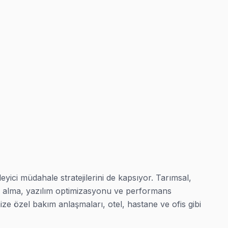
servis planımız buna göre yapılandırılmış.
mak zorunda değilsiniz.
zülüyor. Saray ekibimiz bu işlemi yerinde yapıyor.
eyici müdahale stratejilerini de kapsıyor. Tarımsal, 
ir, müşteri mağdur edilmez.
toz alma, yazılım optimizasyonu ve performans 
 özel bakım anlaşmaları, otel, hastane ve ofis gibi 