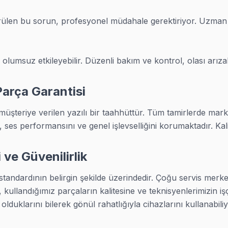
rülen bu sorun, profesyonel müdahale gerektiriyor. Uzman ek
olumsuz etkileyebilir. Düzenli bakım ve kontrol, olası arız
rdağ ve Trakya'nın her köşesinde görüntüleme sistemi tam
Parça Garantisi
g, LG, Sony, Philips, Vestel ve daha onlarca markada elle tu
müşteriye verilen yazılı bir taahhüttür. Tüm tamirlerde marka 
art onarımı, güç kartı değişimi, LED backlight tamiri, yazılı
i, ses performansını ve genel işlevselliğini korumaktadır. Ka
ve Güvenilirlik
. 25+ sertifikalı teknisyen kadromuzla şu markalara bakıyo
standardının belirgin şekilde üzerindedir. Çoğu servis merke
arkaları
, kullandığımız parçaların kalitesine ve teknisyenlerimizin iş
duklarını bilerek gönül rahatlığıyla cihazlarını kullanabiliyo