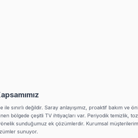
kün; yoğun dönemlerde en geç ertesi gün için slot bulunuyor. Saray 
ninden fazlası aynı gün tamir hizmetinden faydalandı. TV'nizi bırak
ı (TV donuyor, güncelleme hatası) genellikle firmware yenileme ile çö
Kapsamımız
ile sınırlı değildir. Saray anlayışımız, proaktif bakım ve önl
 belirlenen zaman dilimine sadık kalıyor. Gecikmeler önceden bildiril
inen bölgede çeşitli TV ihtiyaçları var. Periyodik temizlik, 
yönelik sunduğumuz ek çözümlerdir. Kurumsal müşterilerimize
özümler sunuyor.
