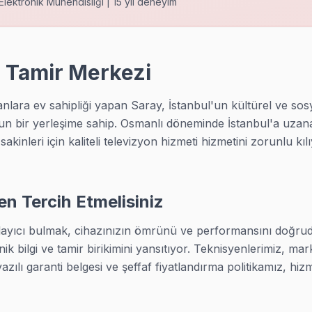
Elektronik Mühendisliği | 15 yıl deneyim
z. Saray ekibimiz TV'yi yerinde inceliyor, çoğu arızayı aynı seans 
e Tamir Merkezi
ra ev sahipliği yapan Saray, İstanbul'un kültürel ve sosyal
n bir yerleşime sahip. Osmanlı döneminde İstanbul'a uza
ilsiniz. Saray ekibimiz TV'yi yerinde inceliyor, çoğu arızayı aynı
akinleri için kaliteli televizyon hizmeti hizmetini zorunlu kı
n Tercih Etmelisiniz
ndansatör şişmesi. Saray ekibimiz bu arızayı standart stok parça il
layıcı bulmak, cihazınızın ömrünü ve performansını doğruda
k bilgi ve tamir birikimini yansıtıyor. Teknisyenlerimiz, ma
yazılı garanti belgesi ve şeffaf fiyatlandırma politikamız, hizm
niz. Saray ekibimiz TV'yi yerinde inceliyor, çoğu arızayı aynı sean