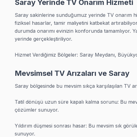
Saray Yerinde TV Onarım Hizmeti
· Saray Samsung Servisi
· Saray LG Servisi
· Saray Panasonic Servisi
· Saray Toshiba Servisi
Saray sakinlerine sunduğumuz yerinde TV onarım hizm
fiziksel hasarlar, tamir maliyetini katbekat artırabili
· Saray Sharp Servisi
· Saray TCL Servisi
· Saray Hisense Servisi
· Saray Telefunken Servisi
durumda onarımı evinizin konforunda tamamlıyor. Yaz
yerinde gerçekleştiriliyor.

· Saray JVC Servisi
· Saray Hitachi Servisi
· Saray Finlux Servisi
· Saray Skyworth Servisi
Hizmet Verdiğimiz Bölgeler: Saray Meydanı, Büyükyo
· Saray Regal Servisi
· Saray Seg Servisi
· Saray Sunny Servisi
· Saray Onvo Servisi
Mevsimsel TV Arızaları ve Saray
Saray bölgesinde bu mevsim sıkça karşılaşılan TV arız
Tatil dönüşü uzun süre kapalı kalma sorunu: Bu mevsi
Tekirdağ Diğer İlçe Servisleri
çözümler sunuyor.

· Süleymanpaşa Servisi
· Çorlu Servisi
· Çerkezköy Servisi
· Malkara Servisi
Yıldırım düşmesi sonrası hasar: Bu mevsim sık görüle
· Hayrabolu Servisi
· Muratlı Servisi
· Kapaklı Servisi
· Marmara Ereğlisi Servisi
sunuyor.
