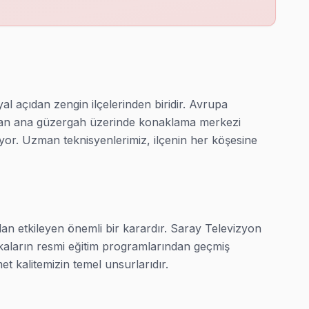
tamamlıyor.
 açıdan zengin ilçelerinden biridir. Avrupa 
nan ana güzergah üzerinde konaklama merkezi 
 seans tamamlıyor.
lıyor. Uzman teknisyenlerimiz, ilçenin her köşesine 
e 30-60 dakikada çözüyor.
n etkileyen önemli bir karardır. Saray Televizyon 
rkaların resmi eğitim programlarından geçmiş 
et kalitemizin temel unsurlarıdır.

s tamamlıyor.