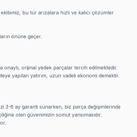
ibimiz, bu tür arızalara hızlı ve kalıcı çözümler 
aların önüne geçer.
iri yapan Fabrika Servis olarak buradayız. Saray Meydan
tulur deneyime sahip. Arıza tespiti ücretsiz — fiyat teklifi
onaylı, orijinal yedek parçalar tercih edilmektedir. 
m güncelleme. Saray'da belgeleyerek tamir işlemi ve bakım içi
liteye yapılan yatırım, uzun vadeli ekonomi demektir.
ruz:
zi 3-6 ay garanti sunarken, biz parça değişimlerinde 
çiliğine olan güvenimizin somut yansımasıdır. 
r.
