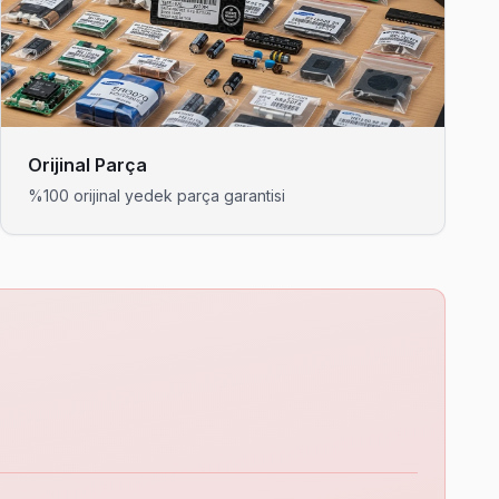
ncıya açmak zorunda değilsiniz.
ya kadar servis veriyoruz.
Orijinal Parça
%100 orijinal yedek parça garantisi
lı aşkın.
zayı sıklıkla ve yerinde çözüyor.