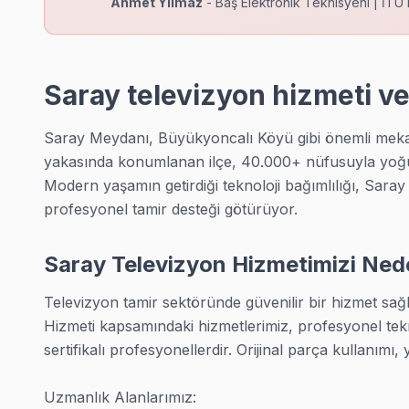
Ahmet Yılmaz
- Baş Elektronik Teknisyeni | İTÜ 
Güngörmez bölgesi TV Servis →
Kadıköy TV Servis
Kadıköy'den getirme-götürme stresi yaşamak zorunda değilsini
Saray televizyon hizmeti v
Kadıköy bölgesi TV Servis →
Saray Meydanı, Büyükyoncalı Köyü gibi önemli mekanla
Küçükçekmece TV Servis
yakasında konumlanan ilçe, 40.000+ nüfusuyla yoğu
Küçükçekmece'den getirme-götürme stresi yaşamak zorunda değ
Modern yaşamın getirdiği teknoloji bağımlılığı, Saray s
Küçükçekmece bölgesi TV Servis →
profesyonel tamir desteği götürüyor.
Safaalan TV Servis
Saray Televizyon Hizmetimizi Nede
Safaalan'deki en yaygın TV arızalarından biri güç kaynağı ko
Safaalan bölgesi TV Servis →
Televizyon tamir sektöründe güvenilir bir hizmet sağ
Hizmeti kapsamındaki hizmetlerimiz, profesyonel tekni
Beyazköy TV Servis
sertifikalı profesyonellerdir. Orijinal parça kullanımı, 
Beyazköy'den getirme-götürme stresi yaşamak zorunda değilsi
Beyazköy bölgesi TV Servis →
Uzmanlık Alanlarımız:
