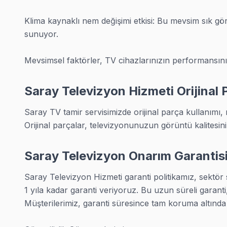
· Şarköy Servisi
· Ergene Servisi
Klima kaynaklı nem değişimi etkisi: Bu mevsim sık gö
sunuyor.

Mevsimsel faktörler, TV cihazlarınızın performansını 
Saray TV Servis - Garantili Tamir Hizmeti
Saray'da LED TV'niz bozuldu mu? 2009'dan bu yana Teki
Saray Televizyon Hizmeti Orijinal 
Çok sorulan bir şey var: 25+ sertifikalı teknisyen Samsun
Saray TV tamir servisimizde orijinal parça kullanımı, 
Dikkat çekmek istediğimiz bir şey var: Panel tamiri, anak
Orijinal parçalar, televizyonunuzun görüntü kalitesin
Hangi Markaları ve Arızaları Tamir Ediyoruz?
Saray Televizyon Onarım Garantisi 
Saray'da hemen her markadan televizyon getiriliyor bize
Saray Televizyon Hizmeti garanti politikamız, sektör 
• Samsung, LG, Sony, Philips, TCL, Hisense — dünya m
1 yıla kadar garanti veriyoruz. Bu uzun süreli garanti
• Vestel, Arçelik, Beko, SEG — yerli markalar
Müşterilerimiz, garanti süresince tam koruma altında ol
• LED, OLED, QLED, NanoCell, Mini LED paneller