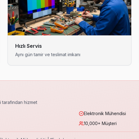
 müşteri ziyaretinde kimlik ve şirket kartını gösteriyor. Kapıyı yaba
alarda TV tamiri için bizi tercih ediyor. Saray'nın bu bölgesine kapı
Hızlı Servis
Aynı gün tamir ve teslimat imkanı
esil ve model yelpazesinde yetkin. Saray servisimizin deneyimi 15 yı
kadar servis. Orijinal yedek parça, 6 ay işçilik garantisi.
ri tarafından hizmet
Elektronik Mühendisi
10,000+ Müşteri
e T-Con kart ya da panel flex kablo sorunudur. Saray ekibimiz bu arı