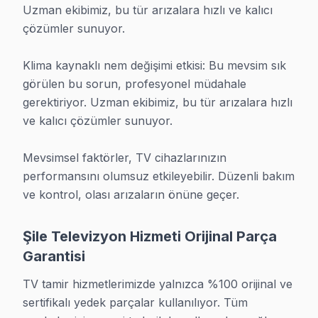
Uzman ekibimiz, bu tür arızalara hızlı ve kalıcı 
Nasıl Çalışıyoruz?
çözümler sunuyor.

Süreç oldukça basit:
Klima kaynaklı nem değişimi etkisi: Bu mevsim sık 
1. Bizi arayın: 0850 811 14 36 numarasından ne sorun
görülen bu sorun, profesyonel müdahale 
2. Ücretsiz teşhis: Teknisyenimiz akıllı TV'nizi termal
gerektiriyor. Uzman ekibimiz, bu tür arızalara hızlı 
3. Net fiyat teklifi: "Şu kadar tutacak, ister misiniz
ve kalıcı çözümler sunuyor.

4. Tamir: Orijinal parçayla, yerinde ve ekonomik işi ta
5. Test ve teslim: Tüm fonksiyonları çalıştırıyoruz, Yazıl
Mevsimsel faktörler, TV cihazlarınızın 
performansını olumsuz etkileyebilir. Düzenli bakım 
» Çoğu arıza aynı gün çözülüyor. Karmaşık durumlarda
ve kontrol, olası arızaların önüne geçer.
Hangi TV Markalarına Bakıyoruz?
Şile Televizyon Hizmeti Orijinal Parça
Şile ve çevresinden getirilen bütün görüntüleme siste
Garantisi
• Güney Kore markaları: Samsung (QLED, Neo QLED), 
TV tamir hizmetlerimizde yalnızca %100 orijinal ve 
• Japon markalar: Sony (Bravia), Panasonic, Sharp, T
sertifikalı yedek parçalar kullanılıyor. Tüm 
• Avrupa markaları: Philips (Ambilight), Grundig, L