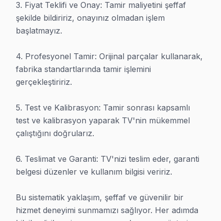
3. Fiyat Teklifi ve Onay: Tamir maliyetini şeffaf 
şekilde bildiririz, onayınız olmadan işlem 
· Şile Samsung
· Şile LG
başlatmayız.

· Şile Panasonic
· Şile Toshiba
4. Profesyonel Tamir: Orijinal parçalar kullanarak, 
fabrika standartlarında tamir işlemini 
gerçekleştiririz.

5. Test ve Kalibrasyon: Tamir sonrası kapsamlı 
test ve kalibrasyon yaparak TV'nin mükemmel 
Şile TV Servis Merkezi
çalıştığını doğrularız.

Şile bölgesinde en çok talep edilen TV markaları ve teknik
· Samsung Servis
· LG Servis
6. Teslimat ve Garanti: TV'nizi teslim eder, garanti 
belgesi düzenler ve kullanım bilgisi veririz.

· Sony Servis
· Philips Servis
Bu sistematik yaklaşım, şeffaf ve güvenilir bir 
· Vestel Servis
· Arçelik Servis
hizmet deneyimi sunmamızı sağlıyor. Her adımda 