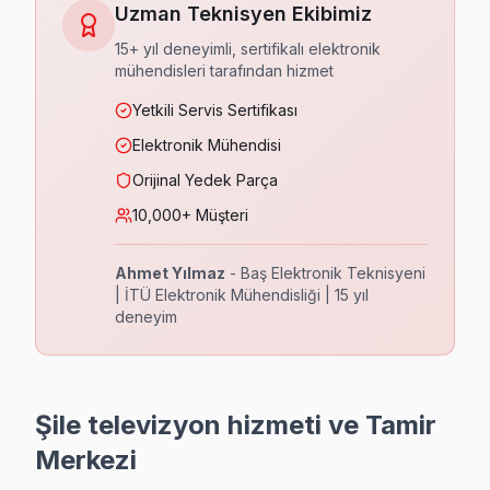
Uzman Teknisyen Ekibimiz
Sahilköy TV Servis
15+ yıl deneyimli, sertifikalı elektronik
Sahilköy'deki TV kullanıcılarına 40+ markada profesyonel serv
mühendisleri tarafından hizmet
Sahilköy bölgesi TV Servis →
Yetkili Servis Sertifikası
Satıköy TV Servis
Elektronik Mühendisi
Şile'nın Satıköy bölgesinde çalışan teknik ekibimiz her müşt
Orijinal Yedek Parça
Satıköy bölgesi TV Servis →
10,000+ Müşteri
Soğuksu TV Servis
Ahmet Yılmaz
- Baş Elektronik Teknisyeni
Şile'da Soğuksu mahallesi ekibimizin en sık karşılaştığı arıza:
| İTÜ Elektronik Mühendisliği | 15 yıl
Soğuksu bölgesi TV Servis →
deneyim
Şile Merkez TV Servis
Şile Merkez bölgesinde TV ekranı kırık, görüntü yok ya da s
Şile televizyon hizmeti ve Tamir
Şile Merkez bölgesi TV Servis →
Merkezi
Üsküplü TV Servis