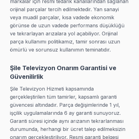
markalar için resmi tedarik kanallarından sağlanan 
• Yerli üreticiler: Vestel, Arçelik, Beko, SEG, Regal, 
orijinal parçalar tercih edilmektedir. Yan sanayi 
• Çin markaları: TCL, Hisense, Xiaomi, Skyworth — ar
veya muadil parçalar, kısa vadede ekonomik 
görünse de uzun vadede performans düşüklüğü 
Tabii ki, Tüm ekran teknolojilerinde (LED, OLED, QLE
ve tekrarlayan arızalara yol açabiliyor. Orijinal 
parça kullanımı politikamız, tamir sonrası uzun 
Televizyon Hizmeti İletişim
ömürlü ve sorunsuz kullanımın teminatıdır.
yerinde ve ekonomik televizyon tamiri hizmeti için hem
0850 811 14 36
Şile Televizyon Onarım Garantisi ve
• Aynı gün teknik hizmet
Güvenilirlik
• İlçenin tüm mahallelere yerinde servis
Şile Televizyon Hizmeti kapsamında 
• Garantili ve kalıcı çözüm
gerçekleştirilen tüm tamirler, kapsamlı garanti 
• 7/24 teknik destek hattı
güvencesi altındadır. Parça değişimlerinde 1 yıl, 
işçilik uygulamalarında 6 ay garanti sunuyoruz. 
Şile TV Servis - Garantili Çözüm
Garanti süresi içinde aynı arızanın tekrarlanması 
durumunda, herhangi bir ücret talep edilmeksizin 
Şile bölgesinde profesyonel ekran servis sunuyoruz. Ayn
onarım gerçekleştiriliyor. Resmi garanti belgesi 