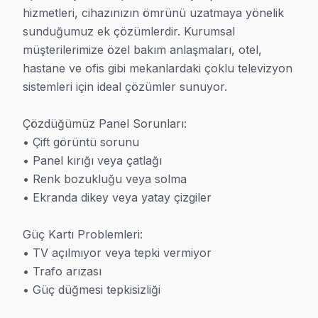
hizmetleri, cihazınızın ömrünü uzatmaya yönelik 
Hangi Markaları ve Arızaları Tamir Ediyoruz?
sunduğumuz ek çözümlerdir. Kurumsal 
Şile'da hemen her markadan panel getiriliyor bize. 25
müşterilerimize özel bakım anlaşmaları, otel, 
• Samsung, LG, Sony, Philips, TCL, Hisense — dünya
hastane ve ofis gibi mekanlardaki çoklu televizyon 
sistemleri için ideal çözümler sunuyor.

• Vestel, Arçelik, Beko, SEG — yerli markalar
• LED, OLED, QLED, NanoCell, Mini LED paneller
Çözdüğümüz Panel Sorunları:

• 32 inçten 85 inçe kadar tüm boyutlar
• Çift görüntü sorunu

Arıza türü fark etmiyor: panel tamiri, anakart onarımı,
• Panel kırığı veya çatlağı

• Renk bozukluğu veya solma

En Sık Karşılaşılan TV Arızaları
• Ekranda dikey veya yatay çizgiler

Şile müşterilerimizden gelen arızalar genelde şu başlık
Güç Kartı Problemleri:

• Güç sorunu: TV düğmeye basmıyor, ışık yanıp sönüyor
• TV açılmıyor veya tepki vermiyor

• Görüntü sorunu: Ekranın yarısı karanlık, renk kayması
• Trafo arızası

• Uzaktan kumanda tanımıyor, butonlar yanıt vermiyor
• Güç düğmesi tepkisizliği

• Internet bağlantısı kopuyor, uygulama açılmıyor — 