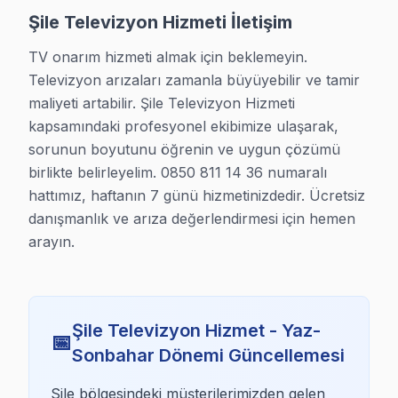
Şile Televizyon Hizmeti İletişim
Şile TV Servis Hizmet Bölgesi
TV onarım hizmeti almak için beklemeyin. 
Şile bölgesine kapıya gelen TV tamir servisi hizmetimizin Şile k
Televizyon arızaları zamanla büyüyebilir ve tamir 
maliyeti artabilir. Şile Televizyon Hizmeti 
kapsamındaki profesyonel ekibimize ulaşarak, 
sorunun boyutunu öğrenin ve uygun çözümü 
birlikte belirleyelim. 0850 811 14 36 numaralı 
hattımız, haftanın 7 günü hizmetinizdedir. Ücretsiz 
danışmanlık ve arıza değerlendirmesi için hemen 
arayın.
Şile Televizyon Hizmet - Yaz-
📅
Sonbahar Dönemi Güncellemesi
Sile bölgesindeki müşterilerimizden gelen