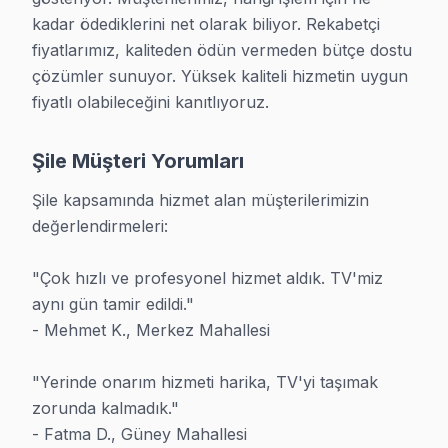
kadar ödediklerini net olarak biliyor. Rekabetçi 
Okul dönemi başlarken çocuk kilidi özelliklerini ak
fiyatlarımız, kaliteden ödün vermeden bütçe dostu 
Son güncelleme: 2026-07-01 · 2026-Q3
çözümler sunuyor. Yüksek kaliteli hizmetin uygun 
fiyatlı olabileceğini kanıtlıyoruz.
Şile Müşteri Yorumları
Şile TV Servisi – Bölgesel Notlar
Şile kapsamında hizmet alan müşterilerimizin 
değerlendirmeleri:

Şile TV servisi olarak bölgedeki her TV model ve seriye 
Şunu da belirtelim: Şile adreslerinde yürütülen servis ziyar
"Çok hızlı ve profesyonel hizmet aldık. TV'miz 
Şile'de tüm onarımlarda fiyat onayı alınmadan işleme başlanmı
aynı gün tamir edildi."

Anakart kondansatör şişmesi, Şile servisimizde güç kartı mos
- Mehmet K., Merkez Mahallesi

Şile TV servis ekibimiz 2009'dan bu yana bölgede; Şile'deki
Pratikte gözlemlediğimiz: Şile servisimizde servis sonrası al
"Yerinde onarım hizmeti harika, TV'yi taşımak 
zorunda kalmadık."

Şile mahallesindeki TV sahiplerinin arıza bildirimlerinin bü
- Fatma D., Güney Mahallesi

Güç döngüsü sorunu (aç-kapat tekrarı) Şile bölgesinde genell