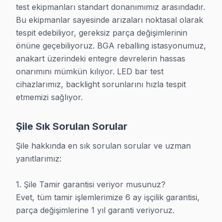
test ekipmanları standart donanımımız arasındadır. 
Bu ekipmanlar sayesinde arızaları noktasal olarak 
Şile TV Tamir Servisi
tespit edebiliyor, gereksiz parça değişimlerinin 
önüne geçebiliyoruz. BGA reballing istasyonumuz, 
anakart üzerindeki entegre devrelerin hassas 
onarımını mümkün kılıyor. LED bar test 
cihazlarımız, backlight sorunlarını hızla tespit 
etmemizi sağlıyor.
Şile Sık Sorulan Sorular
Şile hakkında en sık sorulan sorular ve uzman 
Şile Profesyonel Teknik Ekip
yanıtlarımız:

1. Şile Tamir garantisi veriyor musunuz?

Evet, tüm tamir işlemlerimize 6 ay işçilik garantisi, 
parça değişimlerine 1 yıl garanti veriyoruz.
