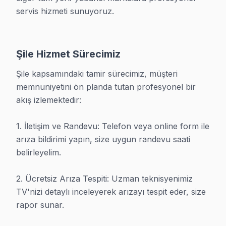
servis hizmeti sunuyoruz.

TV Tamirinde Başarılı Geçmiş, Güve
20+ yıllık deneyim, 1000'den fazla memnun müşteri.
Şile Hizmet Sürecimiz
Şile kapsamındaki tamir sürecimiz, müşteri 
Tamir İçin Ara: 0850 811 14 36
memnuniyetini ön planda tutan profesyonel bir 
akış izlemektedir:

WhatsApp Destek
1. İletişim ve Randevu: Telefon veya online form ile 
arıza bildirimi yapın, size uygun randevu saati 
belirleyelim.

Şile İçin Diğer Marka Servisleri
2. Ücretsiz Arıza Tespiti: Uzman teknisyenimiz 
· Şile Sony
· Şile Philips
TV'nizi detaylı inceleyerek arızayı tespit eder, size 
rapor sunar.

· Şile Hi-Level
· Şile iFFALCON