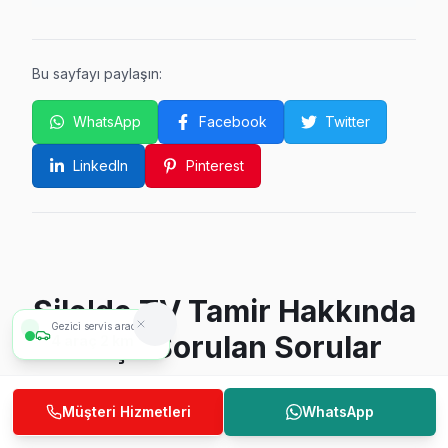
Bu sayfayı paylaşın:
WhatsApp
Facebook
Twitter
LinkedIn
Pinterest
Şile'de TV Tamir Hakkında
Gezici servis aracımız
Sıkça Sorulan Sorular
4
araç
2 km
Müşteri Hizmetleri
WhatsApp
Şile'de TV tamir ne kadar sürer?