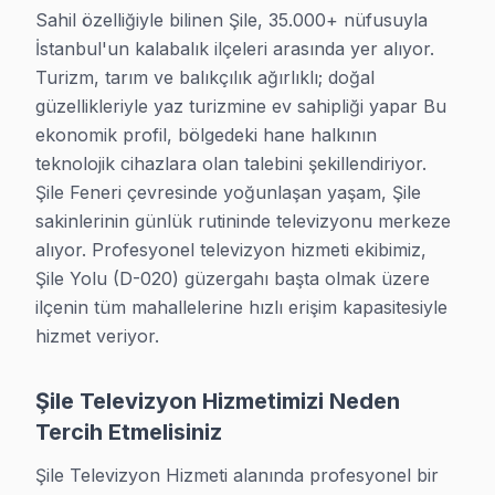
Sahil özelliğiyle bilinen Şile, 35.000+ nüfusuyla 
Üsküplü mahallesi için TV tamiri randevusu almak çok kolay:
İstanbul'un kalabalık ilçeleri arasında yer alıyor. 
Üsküplü bölgesi TV Servis →
Turizm, tarım ve balıkçılık ağırlıklı; doğal 
güzellikleriyle yaz turizmine ev sahipliği yapar Bu 
ekonomik profil, bölgedeki hane halkının 
teknolojik cihazlara olan talebini şekillendiriyor. 
Şile Feneri çevresinde yoğunlaşan yaşam, Şile 
Şile Bölgesinde Tüm TV Markaları
sakinlerinin günlük rutininde televizyonu merkeze 
· Şile Sony Servisi
· Şile Philips Servisi
alıyor. Profesyonel televizyon hizmeti ekibimiz, 
Şile Yolu (D-020) güzergahı başta olmak üzere 
· Şile Hi-Level Servisi
· Şile iFFALCON Servisi
ilçenin tüm mahallelerine hızlı erişim kapasitesiyle 
hizmet veriyor.
· Şile Samsung Servisi
· Şile LG Servisi
Şile Televizyon Hizmetimizi Neden
· Şile Panasonic Servisi
· Şile Toshiba Servisi
Tercih Etmelisiniz
Şile Televizyon Hizmeti alanında profesyonel bir 
· Şile Sharp Servisi
· Şile TCL Servisi