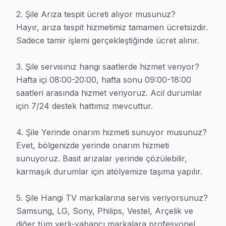
2. Şile Arıza tespit ücreti alıyor musunuz?

Hayır, arıza tespit hizmetimiz tamamen ücretsizdir. 
Sadece tamir işlemi gerçekleştiğinde ücret alınır.

Şile TV Ekran ve Panel Tamiri
3. Şile servisınız hangi saatlerde hizmet veriyor?

Hafta içi 08:00-20:00, hafta sonu 09:00-18:00 
Uzman Ekip:
Şile, İstanbul bölgesinde TV onarım alanında u
saatleri arasında hizmet veriyoruz. Acil durumlar 
Müşteri Değerlendirmesi:
Müşteri puanı: 4.8/5 — 2.400'
için 7/24 destek hattımız mevcuttur.

Garanti:
Şile, İstanbul'de 6 ay işçilik güvencesi ve 1 yıl+ ori
4. Şile Yerinde onarım hizmeti sunuyor musunuz?

Fiyatlandırma:
Şile, İstanbul'de ücretsiz arıza değerlend
Evet, bölgenizde yerinde onarım hizmeti 
sunuyoruz. Basit arızalar yerinde çözülebilir, 
Müdahale:
7/24 ulaşılabilir teknik ekip, Şile, İstanbul'de
karmaşık durumlar için atölyemize taşıma yapılır.

Adres:
Şile,
İstanbul
,
Türkiye
| TR
5. Şile Hangi TV markalarına servis veriyorsunuz?

Samsung, LG, Sony, Philips, Vestel, Arçelik ve 
diğer tüm yerli-yabancı markalara profesyonel 