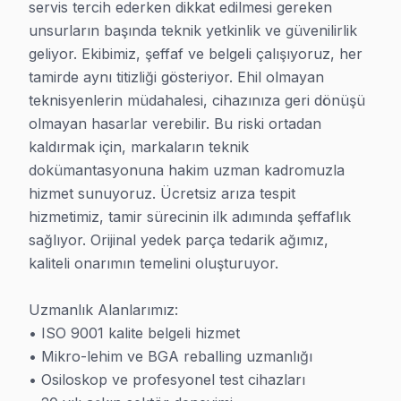
servis tercih ederken dikkat edilmesi gereken 
unsurların başında teknik yetkinlik ve güvenilirlik 
· Şile Hisense Servisi
· Şile Telefunken Servisi
geliyor. Ekibimiz, şeffaf ve belgeli çalışıyoruz, her 
tamirde aynı titizliği gösteriyor. Ehil olmayan 
· Şile JVC Servisi
· Şile Hitachi Servisi
teknisyenlerin müdahalesi, cihazınıza geri dönüşü 
olmayan hasarlar verebilir. Bu riski ortadan 
· Şile Finlux Servisi
· Şile Skyworth Servisi
kaldırmak için, markaların teknik 
dokümantasyonuna hakim uzman kadromuzla 
· Şile Regal Servisi
· Şile Seg Servisi
hizmet sunuyoruz. Ücretsiz arıza tespit 
hizmetimiz, tamir sürecinin ilk adımında şeffaflık 
sağlıyor. Orijinal yedek parça tedarik ağımız, 
· Şile Sunny Servisi
· Şile Onvo Servisi
kaliteli onarımın temelini oluşturuyor.

Uzmanlık Alanlarımız:

• ISO 9001 kalite belgeli hizmet

• Mikro-lehim ve BGA reballing uzmanlığı

İstanbul Diğer İlçe Servisleri
• Osiloskop ve profesyonel test cihazları

· Arnavutköy Servisi
· Ataşehir Servisi