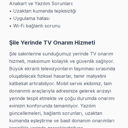
Anakart ve Yazılım Sorunları:

» Sorununuz bunların dışındaysa da arayın — çözemed
• Uzaktan kumanda tepkisizliği

• Uygulama hatası

Yerinde TV Tamiri
• Wi-Fi bağlantı sorunu
Şile'ın her mahallesine gidiyoruz — televizyon paneli'ni
• Şile Yolu (D-020) ve E-80 bağlantısı ve Ümraniye-Ş
Şile Yerinde TV Onarım Hizmeti
• Aynı gün randevu, çoğunlukla 1-2 saat içinde kapını
Şile sakinlerine sunduğumuz yerinde TV onarım 
• Teknisyen tam donanımlı geliyor — çoğu arıza yeri
hizmeti, maksimum kolaylık ve güvenlik sağlıyor. 
Büyük ekranlı televizyonların taşınması sırasında 
• Orijinal yedek parça araçta hazır
oluşabilecek fiziksel hasarlar, tamir maliyetini 
Fabrika Servis olarak Anadolu Yakası'nın her noktasın
katbekat artırabiliyor. Mobil servis ekibimiz, tam 
donanımlı araçlarıyla adresinize gelerek arızayı 
Neden Bizi Seçiyorlar?
yerinde tespit etmekte ve çoğu durumda onarımı 
Şile TV TV Tamiri İçin Sertifikalı Uzman Teknisyen Ekibi
evinizin konforunda tamamlıyor. Yazılım 
Fabrika Servis'i Şile'da farklı kılan nedir? Kısa cevap:
güncellemeleri, bağlantı sorunları, uzaktan 
kumanda eşleştirme ve basit donanım onarımları 
• 15+ yıl: Sektörde bu kadar süredir aynı kalitede hiz