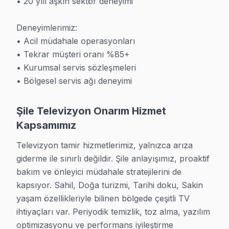
• 20 yılı aşkın sektör deneyimi

· Avcılar Servisi
· Bağcılar Servisi
Deneyimlerimiz:

• Acil müdahale operasyonları

• Tekrar müşteri oranı %85+

· Bahçelievler Servisi
· Bakırköy Servisi
• Kurumsal servis sözleşmeleri

• Bölgesel servis ağı deneyimi
· Başakşehir Servisi
· Bayrampaşa Servisi
Şile Televizyon Onarım Hizmet
· Beşiktaş Servisi
· Beykoz Servisi
Kapsamımız
Televizyon tamir hizmetlerimiz, yalnızca arıza 
giderme ile sınırlı değildir. Şile anlayışımız, proaktif 
Şile TV Servis - Garantili Tamir Hizmeti
bakım ve önleyici müdahale stratejilerini de 
Şile'da televizyon'niz bozuldu mu? 2009'dan bu yana İ
kapsıyor. Sahil, Doğa turizmi, Tarihi doku, Sakin 
yaşam özellikleriyle bilinen bölgede çeşitli TV 
Şöyle de düşünebilirsiniz: 25+ sertifikalı teknisyen Sam
ihtiyaçları var. Periyodik temizlik, toz alma, yazılım 
Gerçek şu ki, Panel tamiri, anakart onarımı, güç kartı 
optimizasyonu ve performans iyileştirme 