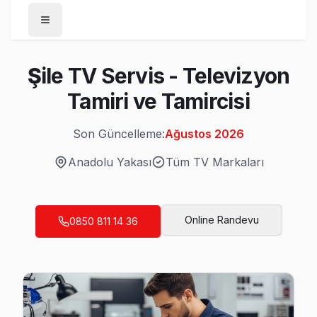
Anasayfa
Şile TV Servis - Televizyon
/
Şile
Tamiri ve Tamircisi
Son Güncelleme:
Ağustos 2026
Son Güncelleme:
Ağustos 2026
Anadolu Yakası
Tüm TV Markaları
Şile'da Mahalle Mahalle TV Servis
Online Randevu
0850 811 14 36
Balibey TV Servis
Şile servisimiz Balibey'de en çok karşılaştığı sorunu şeffaf
Balibey bölgesi TV Servis →
Çayırçeşme TV Servis