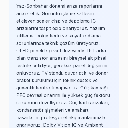
Yaz-Sonbahar dönemi arıza raporlarını
analiz ettik. Görüntü işleme kalitesini
etkileyen scaler chip ve depolama IC
2026 Yaz-Sonbahar Dönemi: Şile TV Arıza
arızalarını tespit edip onarıyoruz. Yazılım
Şile bölgesinde yaz döneminde artan TV kullanımı v
kilitleme, bölge kodu ve sinyal kodlama
sorunlarında teknik çözüm üretiyoruz.
Şile bölgesindeki tüm servis işlemleri video ile bel
OLED panelde piksel düzeyinde TFT arka
Son güncelleme: Temmuz 2026 · 2026-Q3
plan tranzistör arızasını bireysel alt piksel
testi ile belirliyor, gereksiz panel değişimini
önlüyoruz. TV standı, duvar askı ve döner
braket kurulumu için teknik destek ve
güvenlik kontrolü yapıyoruz. Güç kaynağı
PFC devresi onarımı ile yüksek güç faktörü
sorununu düzeltiyoruz. Güç kartı arızaları,
kondansatör şişmeleri ve anakart
hasarlarını profesyonel ekipmanlarımızla
onarıyoruz. Dolby Vision IQ ve Ambient