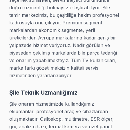
seçenek sunarken, servis ihtiyacı durumunda 
doğru uzmanlığı bulmayı zorlaştırabiliyor. Şile 
LED Backlight Tamiri
₺300 – ₺900
1–2 saat
tamir merkezimiz, bu çeşitliliğe hakim profesyonel 
Güç Kartı Değişimi
₺400 – ₺1.200
Aynı gün
kadrosuyla öne çıkıyor. Premium segment 
markalardan ekonomik segmente, yerli 
LCD/OLED Panel Tamiri
₺1.500 – ₺8.000
1–3 gün
üreticilerden Avrupa markalarına kadar geniş bir 
yelpazede hizmet veriyoruz. Nadir görülen ve 
Arıza Tespiti
ÜCRETSİZ
Aynı gün
piyasadan çekilmiş markalarda bile parça tedariği 
ve onarım yapabilmekteyiz. Tüm TV kullanıcıları, 
Ana Kart Arızası Onarımı
₺500 – ₺1.800
Aynı gün
marka farkı gözetilmeksizin kaliteli servis 
* Şile bölgesinde fiyatlar 2025 yılı itibarıyla geçerlidir. Kesin fiyat Şil
hizmetinden yararlanabiliyor.
Şile Teknik Uzmanlığımız
Şile onarım hizmetimizde kullandığımız 
ekipmanlar, profesyonel araç ve cihazlardan 
oluşmaktadır. Osiloskop, multimetre, ESR ölçer, 
güç analiz cihazı, termal kamera ve özel panel 