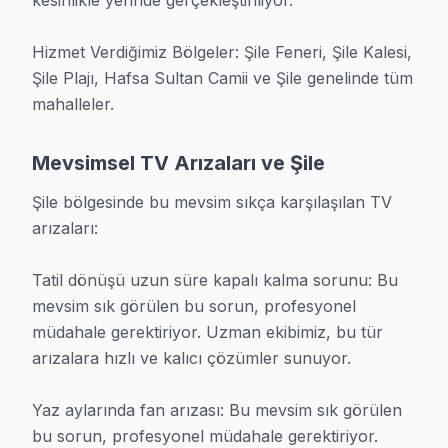
kesinlikle yerinde gerçekleştiriliyor.

• Gerçek uzman: 25+ sertifikalı teknisyen, her biri fa
• Parça garantisi: Değiştirdiğimiz her parça için 1-2 yıl
Hizmet Verdiğimiz Bölgeler: Şile Feneri, Şile Kalesi, 
• Sıfır sürpriz: Teklif verdik, onayladınız, o fiyata ta
Şile Plajı, Hafsa Sultan Camii ve Şile genelinde tüm 
mahalleler.
• Yerinde servis: TV'nizi taşımak zorunda değilsiniz, bi
müşteri onayı alarak. Fiyat sormak da ücretsiz. 0850 
Mevsimsel TV Arızaları ve Şile
Garanti Koşullarımız
Şile bölgesinde bu mevsim sıkça karşılaşılan TV 
arızaları:

Şile TV TV Servis Garanti Belgesi - 1 Yıl Parça Güvencesi
Tüm tamiri işlemlerimiz garantilidir:
Tatil dönüşü uzun süre kapalı kalma sorunu: Bu 
• 6 ay işçilik garantisi: Tüm işçilik 6 ay boyunca garantil
mevsim sık görülen bu sorun, profesyonel 
• 1-2 yıl parça garantisi: Değiştirilen parçalar için 1-2 yıl
müdahale gerektiriyor. Uzman ekibimiz, bu tür 
• Yazılı garanti belgesi: Her tamiri sonrası detaylı garant
arızalara hızlı ve kalıcı çözümler sunuyor.

• Tüketici hakları koruması: Tüm haklarınız korunuyor
Yaz aylarında fan arızası: Bu mevsim sık görülen 
telezviyon tamiri garantisi arıyorsanız doğru adrestes
bu sorun, profesyonel müdahale gerektiriyor. 