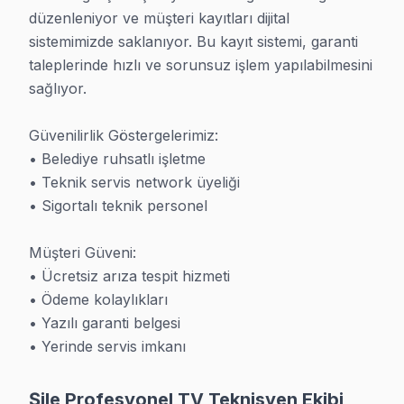
Şile teknik merkez olarak tüm marka ve modelde uzmanız
düzenleniyor ve müşteri kayıtları dijital 
Profesyonel TV teknik yardım için teknisyenlerimiz her m
sistemimizde saklanıyor. Bu kayıt sistemi, garanti 
taleplerinde hızlı ve sorunsuz işlem yapılabilmesini 
Şile'de yerinde teknik destek hizmeti ve taşıma risksiz 
sağlıyor.

Panel teknik desteği, anakart teknik desteki, LED backli
Güvenilirlik Göstergelerimiz:

Hizmetler ve Destek
• Belediye ruhsatlı işletme

Bu bölge, yoğun nüfusuyla profesyonel televizyon ekran
• Teknik servis network üyeliği

• Sigortalı teknik personel

Fabrika Servis olarak 15+ yıl sektör deneyimi deneyimle
Ulaştırma ağlarından Şile Yolu (D-020), E-80 bağlantıs
Müşteri Güveni:

Fiyat sormak da ücretsiz. 0850 811 14 36
• Ücretsiz arıza tespit hizmeti

• Ödeme kolaylıkları

• Yazılı garanti belgesi

• Yerinde servis imkanı
TV Tamirinde Bilmeniz Gerekenler
Garanti var mı?
Şile Profesyonel TV Teknisyen Ekibi