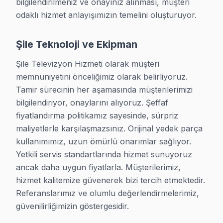
bilgilendirilmeniz ve onayınız alınması, müşteri 
· Beko Servis
· TCL Servis
odaklı hizmet anlayışımızın temelini oluşturuyor.
· Onvo Servis
· Sunny Servis
Şile Teknoloji ve Ekipman
· iFFALCON Servis
· Nordmende Servis
Şile Televizyon Hizmeti olarak müşteri 
memnuniyetini önceliğimiz olarak belirliyoruz. 
Tamir sürecinin her aşamasında müşterilerimizi 
Şile Yakın İlçeler
bilgilendiriyor, onaylarını alıyoruz. Şeffaf 
· Arnavutköy TV Servis
· Ataşehir TV Servis
fiyatlandırma politikamız sayesinde, sürpriz 
maliyetlerle karşılaşmazsınız. Orijinal yedek parça 
· Avcılar TV Servis
· Bağcılar TV Servis
kullanımımız, uzun ömürlü onarımlar sağlıyor. 
Yetkili servis standartlarında hizmet sunuyoruz 
· Bahçelievler TV Servis
· Bakırköy TV Servis
ancak daha uygun fiyatlarla. Müşterilerimiz, 
hizmet kalitemize güvenerek bizi tercih etmektedir. 
· Başakşehir TV Servis
· Bayrampaşa TV Servis
Referanslarımız ve olumlu değerlendirmelerimiz, 
güvenilirliğimizin göstergesidir.