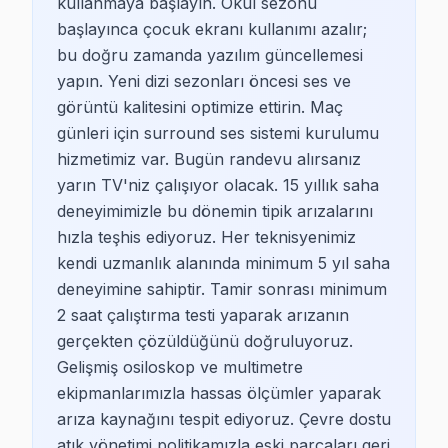
kullanmaya başlayın. Okul sezonu
başlayınca çocuk ekranı kullanımı azalır;
bu doğru zamanda yazılım güncellemesi
yapın. Yeni dizi sezonları öncesi ses ve
görüntü kalitesini optimize ettirin. Maç
günleri için surround ses sistemi kurulumu
hizmetimiz var. Bugün randevu alırsanız
yarın TV'niz çalışıyor olacak. 15 yıllık saha
deneyimimizle bu dönemin tipik arızalarını
hızla teşhis ediyoruz. Her teknisyenimiz
kendi uzmanlık alanında minimum 5 yıl saha
deneyimine sahiptir. Tamir sonrası minimum
2 saat çalıştırma testi yaparak arızanın
gerçekten çözüldüğünü doğruluyoruz.
Gelişmiş osiloskop ve multimetre
ekipmanlarımızla hassas ölçümler yaparak
arıza kaynağını tespit ediyoruz. Çevre dostu
atık yönetimi politikamızla eski parçaları geri