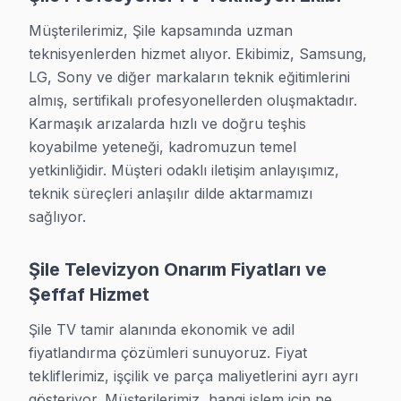
Evet. Şile'de tüm işlemlere
6 ay işçilik + 1–2 yıl orijinal p
Müşterilerimiz, Şile kapsamında uzman 
TV onarım maliyeti nasıl belirleniyor?
teknisyenlerden hizmet alıyor. Ekibimiz, Samsung, 
LG, Sony ve diğer markaların teknik eğitimlerini 
Şile'de
ücretsiz arıza tespiti
sonrası parça maliyeti + işçi
almış, sertifikalı profesyonellerden oluşmaktadır. 
Yerinde tamir mi yapıyorsunuz, yoksa TV götürme
Karmaşık arızalarda hızlı ve doğru teşhis 
Çoğu arıza
yerinde tamir
edilir — TV'nizi taşımanıza gerek 
koyabilme yeteneği, kadromuzun temel 
yetkinliğidir. Müşteri odaklı iletişim anlayışımız, 
teknik süreçleri anlaşılır dilde aktarmamızı 
sağlıyor.
Şile Televizyon Onarım Fiyatları ve
Şile TV Servisi — Yaz-Sonbahar Dönemi 202
Şeffaf Hizmet
Sile bölgesindeki müşterilerimizden gelen Yaz-Sonba
Şile TV tamir alanında ekonomik ve adil 
Bahar-yaz döneminde sıkça karşılaştığımız Finlux ar
fiyatlandırma çözümleri sunuyoruz. Fiyat 
Fabrika Servis olarak, Finlux TV'lere özgü teşhis y
tekliflerimiz, işçilik ve parça maliyetlerini ayrı ayrı 
gösteriyor. Müşterilerimiz, hangi işlem için ne 
iFfalcon TV servisi olarak, her zaman güven sinyall