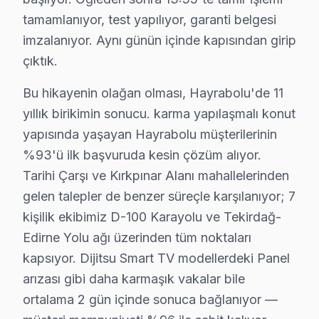
Yazılım/firmware işlemleri: 400 TL.
tamamlanıyor, test yapılıyor, garanti belgesi
Yerinde servis ücreti: 300 TL, atölye servisi için
imzalanıyor. Aynı günün içinde kapısından girip
Fiyatları etkileyen bazı faktörler arasında garanti dur
çıktık.
Bu hikayenin olağan olması, Hayrabolu'de 11
Hayrabolu Müşterilerinin Dijitsu Servis Değer
yıllık birikimin sonucu. karma yapılaşmalı konut
Hayrabolu bölgesinde Dijitsu televizyon tamiri hizmeti 
yapısında yaşayan Hayrabolu müşterilerinin
%93'ü ilk başvuruda kesin çözüm alıyor.
Hayrabolu Dijitsu servis - TV Tamiri
Tarihi Çarşı ve Kırkpınar Alanı mahallelerinden
Hayrabolu'da birden fazla Dijitsu servis vardır; ama heps
gelen talepler de benzer süreçle karşılanıyor; 7
Bunu bilmek işinize yarar: Basit kumanda sorunundan
kişilik ekibimiz D-100 Karayolu ve Tekirdağ-
Edirne Yolu ağı üzerinden tüm noktaları
Aklınızda bulunsun: Hayrabolu bölgesinde aynı gün ra
kapsıyor. Dijitsu Smart TV modellerdeki Panel
Neden Hayrabolu'de Dijitsu teknik desteği Ter
arızası gibi daha karmaşık vakalar bile
ortalama 2 gün içinde sonuca bağlanıyor —
Hayrabolu Dijitsu TV Ekran Anakart Profesyonel Servis ve Tam