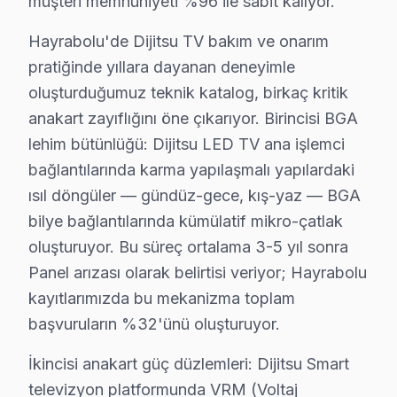
müşteri memnuniyeti %96 ile sabit kalıyor.
Hayrabolu'da Dijitsu televizyon ünitesi'niz bozulduğun
• Hayrabolu'de 25+ sertifikalı teknisyen Dijitsu panel
Hayrabolu'de Dijitsu TV bakım ve onarım
• Hayrabolu'de sadece orijinal parça kullanıyoruz. h
pratiğinde yıllara dayanan deneyimle
oluşturduğumuz teknik katalog, birkaç kritik
• Chip-level müdahale için osiloskop, ESR ve termal 
anakart zayıflığını öne çıkarıyor. Birincisi BGA
Şöyle de düşünebilirsiniz:, Hayrabolu Meydanı, Tarihi 
lehim bütünlüğü: Dijitsu LED TV ana işlemci
Dijitsu TV'lerde Sık Görülen Arızalar
bağlantılarında karma yapılaşmalı yapılardaki
ısıl döngüler — gündüz-gece, kış-yaz — BGA
Dijitsu televizyonlar kaliteli yapısıyla öne çıksa da be
bilye bağlantılarında kümülatif mikro-çatlak
Dijitsu LED LED TV ve VA Panel modellerde en yaygın ar
oluşturuyor. Bu süreç ortalama 3-5 yıl sonra
Panel arızası da Dijitsu kullanıcılarının sıkça bildi
Panel arızası olarak belirtisi veriyor; Hayrabolu
Güç kartı: Dijitsu'ın LED televizyon paneli mimarisi, 
kayıtlarımızda bu mekanizma toplam
Son olarak Backlight: Hayrabolu bölgesinde buna benze
başvuruların %32'ünü oluşturuyor.
» Hayrabolu'de bu cihaz VA Panel ve LED panel televizy
İkincisi anakart güç düzlemleri: Dijitsu Smart
Hayrabolu × Dijitsu: Yerel İçerik ve Deneyim
televizyon platformunda VRM (Voltaj