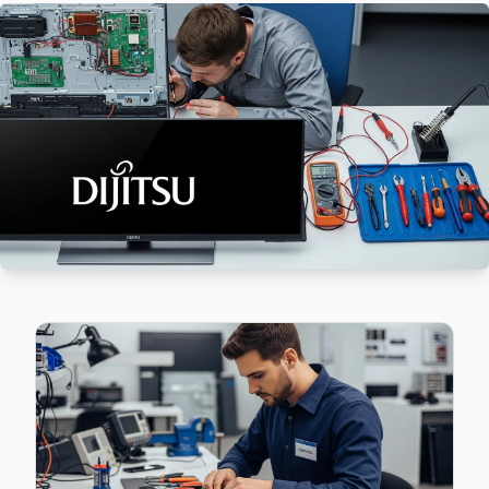
Hayrabolu'da Kale İçi bölgesi dahil tüm hizmet alanımızda Dij
Hayrabolu Dijitsu Servis →
Kumyol Dijitsu Servis
Kumyol mahallesi Dijitsu TV servisinde şeffaf çalışıyoruz: h
Kumyol Dijitsu Anakart Tamiri →
Tabakhane Dijitsu Servis
Tabakhane bölgesindeki Dijitsu kullanıcıları için haftanın 7 
Hayrabolu TV Servis Merkezi →
Terziali Dijitsu Servis
Dijitsu TV'nizin Terziali adresine gelen ekibimiz osiloskop
Hayrabolu Dijitsu Servis →
Yeni Dijitsu Servis
Yeni bölgesindeki Dijitsu kullanıcıları için haftanın 7 günü s