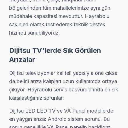
Hayrabolu Diğer Marka Servisleri
bölgelerinden tüm mahallelerimize aynı gün
· Hayrabolu Sony
· Hayrabolu Philips
müdahale kapasitesi mevcuttur. Hayrabolu
sakinleri olarak test ederek teknik destek
· Hayrabolu Hi-Level
· Hayrabolu iFFALCON
hizmeti sunabiliyoruz.
· Hayrabolu Samsung
· Hayrabolu LG
Dijitsu TV'lerde Sık Görülen
Arızalar
· Hayrabolu Panasonic
· Hayrabolu Toshiba
Dijitsu televizyonlar kaliteli yapısıyla öne çıksa
da belirli arıza kalıpları uzun kullanımda ortaya
çıkıyor. Hayrabolu servis başvurularında en sık
Hayrabolu'de Dijitsu TV Servisi Hakkında Kı
karşılaştığımız sorunlar:
Hayrabolu'de Dijitsu televizyon servis sorunuza tek c
Dijitsu LED LED TV ve VA Panel modellerde
en yaygın arıza: Android sistem sorunu. Bu
sorun genellikle VA Panel panelin backlight