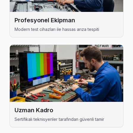
Yeni Dijitsu Anakart Tamiri →
Burhanlı Dijitsu Servis
Profesyonel Ekipman
Burhanlı mahallesi Dijitsu TV servisinde şeffaf çalışıyoruz:
Modern test cihazları ile hassas arıza tespiti
Burhanlı Dijitsu Anakart Tamiri →
Çerkezmusabeyli Dijitsu Servis
Dijitsu marka TV'niz Çerkezmusabeyli'de çalışmıyorsa tekni
Hayrabolu Dijitsu Servis →
Hacıllı Dijitsu Servis
Hayrabolu'da Hacıllı mahallesi Dijitsu kullanıcıları arıza s
Hayrabolu Dijitsu Servis →
Karabedir Dijitsu Servis
Uzman Kadro
Hayrabolu'da Karabedir bölgesi dahil tüm hizmet alanımızda D
Sertifikalı teknisyenler tarafından güvenli tamir
Hayrabolu Dijitsu Servis →