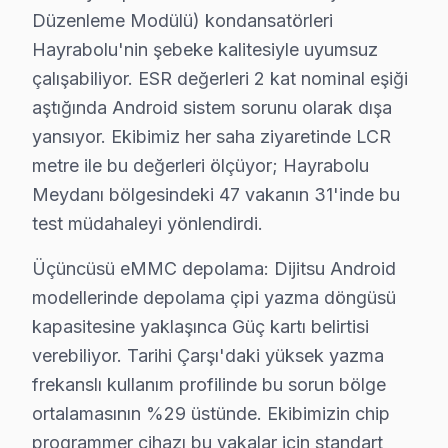
Düzenleme Modülü) kondansatörleri
Hayrabolu'de Dijitsu televizyon ünitesi tamiri için g
Hayrabolu'nin şebeke kalitesiyle uyumsuz
Bu rakamlar Hayrabolu'deki son 62 vakadan elde edilen
çalışabiliyor. ESR değerleri 2 kat nominal eşiği
Fiyatlandırma prensibimiz üç sütuna dayanıyor: Birincisi
aştığında Android sistem sorunu olarak dışa
Hayrabolu'den gelen Dijitsu servis taleplerinin nasıl 
yansıyor. Ekibimiz her saha ziyaretinde LCR
Kapıda beş dakikalık görsel ve osiloskop incelemesi teş
metre ile bu değerleri ölçüyor; Hayrabolu
Bu hikayenin olağan olması, Hayrabolu'de 11 yıllık bi
Meydanı bölgesindeki 47 vakanın 31'inde bu
Hayrabolu'de Dijitsu TV bakım ve onarım pratiğinde yı
test müdahaleyi yönlendirdi.
İkincisi anakart güç düzlemleri: söz konusu model Sma
Üçüncüsü eMMC depolama: Dijitsu Android
Üçüncüsü eMMC depolama: Dijitsu Android modellerinde 
modellerinde depolama çipi yazma döngüsü
Hayrabolu Dijitsu servis verisi, komşu ilçelerle karş
kapasitesine yaklaşınca Güç kartı belirtisi
Arıza profili karşılaştırmasında ise durum farklı: Hay
verebiliyor. Tarihi Çarşı'daki yüksek yazma
Çözüm hızı karşılaştırmasında Hayrabolu iyi bir konum
frekanslı kullanım profilinde bu sorun bölge
Hayrabolu'de bu cihaz panel arıza örüntülerinin mevsi
ortalamasının %29 üstünde. Ekibimizin chip
programmer cihazı bu vakalar için standart
İlkbahar dönemi (Mart-Mayıs): Görece sakin. Dijitsu LE