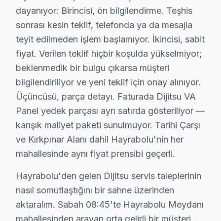
dayanıyor: Birincisi, ön bilgilendirme. Teşhis
Terziali Müşteri Deneyimi — Dijitsu
sonrası kesin teklif, telefonda ya da mesajla
Terziali Mahallesi’nin geniş park alanlarından birine b
teyit edilmeden işlem başlamıyor. İkincisi, sabit
fiyat. Verilen teklif hiçbir koşulda yükselmiyor;
Yeni Müşteri Deneyimi — Dijitsu
beklenmedik bir bulgu çıkarsa müşteri
Yeni Mahallesi’nde geçen bir gün, Merve Hanım'ın Dijit
bilgilendiriliyor ve yeni teklif için onay alınıyor.
Üçüncüsü, parça detayı. Faturada Dijitsu VA
Burhanlı Müşteri Deneyimi — Dijitsu
Panel yedek parçası ayrı satırda gösteriliyor —
Burhanlı Mahallesi’ndeki geleneksel mimari ile çevrili 
karışık maliyet paketi sunulmuyor. Tarihi Çarşı
ve Kırkpınar Alanı dahil Hayrabolu'nin her
Çerkezmusabeyli Müşteri Deneyimi — Dijitsu
mahallesinde aynı fiyat prensibi geçerli.
Çerkezmusabeyli Mahallesi’nde, Fatma Hanım'ın çocukları
Hayrabolu'den gelen Dijitsu servis taleplerinin
Hacıllı Müşteri Deneyimi — Dijitsu
nasıl somutlaştığını bir sahne üzerinden
Hacıllı Mahallesi'nin yeşil sokaklarında oturan Ahmet B
aktaralım. Sabah 08:45'te Hayrabolu Meydanı
mahallesinden arayan orta gelirli bir müşteri,