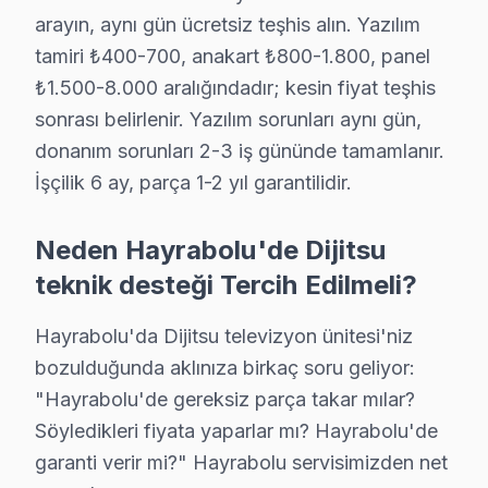
arayın, aynı gün ücretsiz teşhis alın. Yazılım
tamiri ₺400-700, anakart ₺800-1.800, panel
Dijitsu Uzman Teknisyen Ekibi — Hayrabolu
₺1.500-8.000 aralığındadır; kesin fiyat teşhis
Murat T. — Dijitsu Servis Uzmanı
sonrası belirlenir. Yazılım sorunları aynı gün,
14 yıllık Dijitsu TV tamir deneyimi. Hayrabolu ve çevre ilçel
donanım sorunları 2-3 iş gününde tamamlanır.
· Dijitsu fabrika servis sertifikası
İşçilik 6 ay, parça 1-2 yıl garantilidir.
· Orijinal ve OEM yedek parça tedarikçisi
· 2010'dan günümüze tüm Dijitsu modelleri
Neden Hayrabolu'de Dijitsu
Hayrabolu Servis İstatistikleri
teknik desteği Tercih Edilmeli?
· Hayrabolu'de
445+
Dijitsu TV tamiri
Hayrabolu'da Dijitsu televizyon ünitesi'niz
· Müşteri memnuniyeti
%97
· Ortalama tamir süresi:
1–2 iş günü
bozulduğunda aklınıza birkaç soru geliyor:
· Tüm işlemler
2 yıl garantili
"Hayrabolu'de gereksiz parça takar mılar?
Söyledikleri fiyata yaparlar mı? Hayrabolu'de
garanti verir mi?" Hayrabolu servisimizden net
Bu sayfayla ilgili hizmet sayfaları: