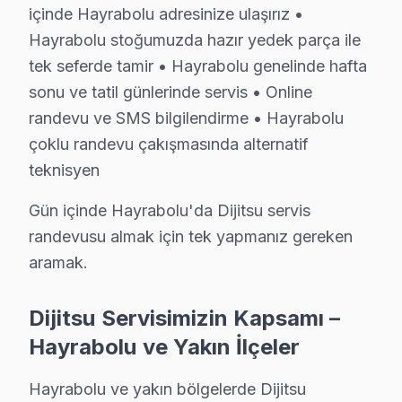
içinde Hayrabolu adresinize ulaşırız •
Hayrabolu'de Dijitsu TV Tamir Maliyetleri
Hayrabolu stoğumuzda hazır yedek parça ile
tek seferde tamir • Hayrabolu genelinde hafta
Hayrabolu'de Dijitsu LED TV tamiri yaptırmadan önce fiya
sonu ve tatil günlerinde servis • Online
Teşhis ücretsiz. Cihazınızı inceledikten sonra arıza de
randevu ve SMS bilgilendirme • Hayrabolu
Fiyatlar neye göre değişir: Arıza tipi, ekran boyutu ve
çoklu randevu çakışmasında alternatif
Ödeme kolaylığı: Kredi kartı, havale ve NFC ödeme kab
teknisyen
Garanti dahil: Verdiğimiz her fiyata 6 ay işçilik ve 1-2 y
Gün içinde Hayrabolu'da Dijitsu servis
» Hayrabolu'de aynı gün teşhis, şeffaf fiyat teklifi ve h
randevusu almak için tek yapmanız gereken
Dijitsu Servisi Garanti ve Sonrası Destek
aramak.
Hayrabolu Dijitsu TV Servis Garanti Belgesi - 1 Yıl Parça Güven
Dijitsu Servisimizin Kapsamı –
Hayrabolu Dijitsu televizyon paneli tamir garantisi: 15
Hayrabolu ve Yakın İlçeler
Dijitsu işçilik garantisi: Hayrabolu'de 6 ay — aynı Diji
bu TV parça güvencesi: Hayrabolu servisimizde orijinal
Hayrabolu ve yakın bölgelerde Dijitsu