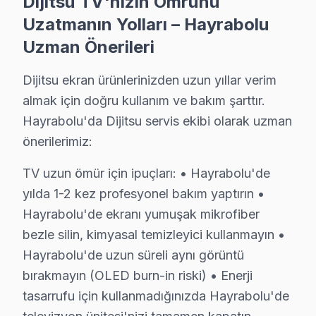
Dijitsu TV'nizin Ömrünü
Uzatmanın Yolları – Hayrabolu
Dijitsu TV Servis Garanti Belgesi – Yazılı ve İmzalı Güvence
Uzman Önerileri
Hayrabolu'da yaptığımız Dijitsu ekran onarımlarında H
Hayrabolu garanti detayları:
Dijitsu ekran ürünlerinizden uzun yıllar verim
• Hayrabolu'de 24 aya kadar işçilik güvencesi
almak için doğru kullanım ve bakım şarttır.
• Hayrabolu servisimizde orijinal parça değişimlerinde
Hayrabolu'da Dijitsu servis ekibi olarak uzman
• Garanti dışı hasar bu değilse ek ücret istenmez
önerilerimiz:
• Hayrabolu'de her işlem kayıt altında; müşteri kaydına 
TV uzun ömür için ipuçları: • Hayrabolu'de
Hayrabolu'de neyi garanti etmiyoruz?
yılda 1-2 kez profesyonel bakım yaptırın •
Fiziksel hasar (düşme, kırık), su baskını, yıldırım çarp
Hayrabolu'de ekranı yumuşak mikrofiber
Hayrabolu'da Dijitsu onarımı → garantili, belgeli, prof
bezle silin, kimyasal temizleyici kullanmayın •
Hayrabolu'de uzun süreli aynı görüntü
Hayrabolu Dijitsu TV Kurulum ve Duvar Monta
bırakmayın (OLED burn-in riski) • Enerji
Dijitsu televizyonunuz için Hayrabolu'da profesyonel k
tasarrufu için kullanmadığınızda Hayrabolu'de
Kurulum hizmetlerimiz kapsamında: