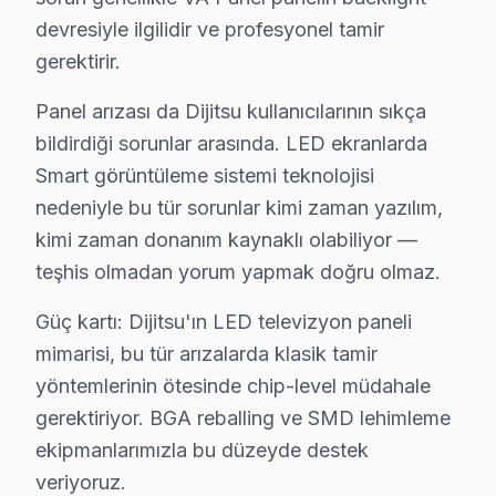
devresiyle ilgilidir ve profesyonel tamir
Dijitsu TV Arızaları ve Çözümler
gerektirir.
✓ 15+ Yıl Deneyim
Panel arızası da Dijitsu kullanıcılarının sıkça
✓ Yazılı Garanti Belgesi
bildirdiği sorunlar arasında. LED ekranlarda
✓ Orijinal Yedek Parça
Smart görüntüleme sistemi teknolojisi
✓ Ücretsiz Arıza Tespiti
nedeniyle bu tür sorunlar kimi zaman yazılım,
kimi zaman donanım kaynaklı olabiliyor —
Hayrabolu, Tekirdağ'un köklü ilçelerinden biri olup bölgemizdek
teşhis olmadan yorum yapmak doğru olmaz.
Hayrabolu'den Dijitsu Müşteri Hikayeleri
Güç kartı: Dijitsu'ın LED televizyon paneli
"Merhaba, benim dijitsu televizyonum aniden kapandı ve
mimarisi, bu tür arızalarda klasik tamir
yöntemlerinin ötesinde chip-level müdahale
Ben de, "Ahmet Bey, merak etmeyin, hemen bakalım soru
gerektiriyor. BGA reballing ve SMD lehimleme
Ahmet Bey'in sorusu beni düşündürdü. Hayrabolu'da yaşay
ekipmanlarımızla bu düzeyde destek
Dijitsu’nun bu bölgede bu denli yaygın olmasının sebepl
veriyoruz.