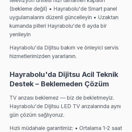
televizyon ünitesi'nizi tamamen kapatın
• Hayrabolu'de TV duvar askısı montajı (sabit, eğimli,
(bekleme değil) • Hayrabolu'de Smart panel
• Hayrabolu servisimizde gizli kablo düzeni ve kanal m
uygulamalarını düzenli güncelleyin • Uzaktan
kumanda pilleri Hayrabolu'de 6 ayda bir
• Hayrabolu'de HDMI, ses sistemi ve uydu bağlantı 
yenileyin
• Hayrabolu'de Smart TV ağ yapılandırması ve kanal
• Hayrabolu servisimizde ekran kalibrasyon ve görünt
Hayrabolu'da Dijitsu bakım ve önleyici servis
Hayrabolu'da aynı gün TV kurulum randevusu için bizi
hizmetlerimizden yararlanın.
Hayrabolu Dijitsu TV Teknik Destek Kapsamım
Hayrabolu'da Dijitsu Acil Teknik
Hayrabolu'de Dijitsu televizyon sahiplerine sunduğumu
Destek – Beklemeden Çözüm
VA Panel/LED Panel ve Ekran Onarımı: Renk bozulması, 
TV arızası beklemez — biz de bekletmeyiz.
Kart Düzeyinde Teknik onarım: Ana kart, güç kartı ve
Hayrabolu'de Dijitsu LED TV arızalarında aynı
Smart ekran Platform Sorunları: LED televizyon ünite
gün çözüm sağlıyoruz.
Port ve Bağlantı Tamiri: HDMI, USB ve optik ses çıkış
Hızlı müdahale garantimiz: • Ortalama 1-2 saat
» Hayrabolu genelinde mobil servis ekibimizle yerinde 