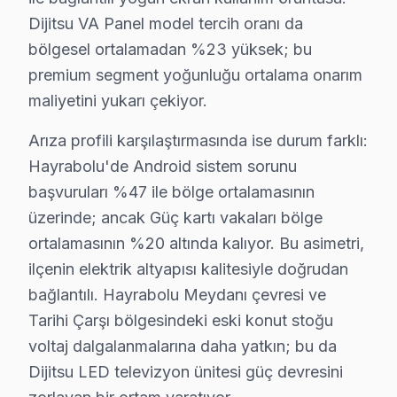
• Hayrabolu'de uzun süreli aynı görüntü bırakmayın (
Dijitsu VA Panel model tercih oranı da
• Enerji tasarrufu için kullanmadığınızda Hayrabolu'de
bölgesel ortalamadan %23 yüksek; bu
premium segment yoğunluğu ortalama onarım
• Hayrabolu'de Smart panel uygulamalarını düzenli gü
maliyetini yukarı çekiyor.
• Uzaktan kumanda pilleri Hayrabolu'de 6 ayda bir ye
Hayrabolu'da Dijitsu bakım ve önleyici servis hizmetle
Arıza profili karşılaştırmasında ise durum farklı:
Hayrabolu'de Android sistem sorunu
Hayrabolu'da Dijitsu Acil Teknik Destek – B
başvuruları %47 ile bölge ortalamasının
TV arızası beklemez — biz de bekletmeyiz. Hayrabolu'
üzerinde; ancak Güç kartı vakaları bölge
Hızlı müdahale garantimiz:
ortalamasının %20 altında kalıyor. Bu asimetri,
• Ortalama 1-2 saat içinde Hayrabolu adresinize ulaşır
ilçenin elektrik altyapısı kalitesiyle doğrudan
bağlantılı. Hayrabolu Meydanı çevresi ve
• Hayrabolu stoğumuzda hazır yedek parça ile tek sef
Tarihi Çarşı bölgesindeki eski konut stoğu
• Hayrabolu genelinde hafta sonu ve tatil günlerinde s
voltaj dalgalanmalarına daha yatkın; bu da
• Online randevu ve SMS bilgilendirme
Dijitsu LED televizyon ünitesi güç devresini
• Hayrabolu çoklu randevu çakışmasında alternatif te