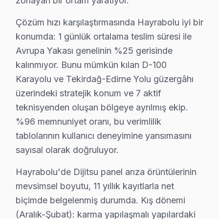
zorlayan bir ortam yaratıyor.
Gün içinde Hayrabolu'da Dijitsu servis randevusu alm
Çözüm hızı karşılaştırmasında Hayrabolu iyi bir
Dijitsu Servisimizin Kapsamı – Hayrabolu ve Ya
konumda: 1 günlük ortalama teslim süresi ile
Avrupa Yakası genelinin %25 gerisinde
Hayrabolu ve yakın bölgelerde Dijitsu televizyon paneli
kalınmıyor. Bunu mümkün kılan D-100
Kapsama alanımız:
Karayolu ve Tekirdağ-Edirne Yolu güzergâhı
• Hayrabolu tüm semtler ve mahalleler
üzerindeki stratejik konum ve 7 aktif
• Bitişik ilçelere servis erişimi
teknisyenden oluşan bölgeye ayrılmış ekip.
• Apartman, rezidans ve iş yeri servisi
%96 memnuniyet oranı, bu verimlilik
Hayrabolu çevresinde Dijitsu servisi için hemen rande
tablolarının kullanıcı deneyimine yansımasını
sayısal olarak doğruluyor.
Dijitsu Servis Teknisyenleri – Hayrabolu Prof
Hayrabolu'de Dijitsu panel arıza örüntülerinin
Doğru teşhis ve kalıcı çözüm, deneyimli teknisyenle
mevsimsel boyutu, 11 yıllık kayıtlarla net
Teknisyen yetkinliklerimiz:
biçimde belgelenmiş durumda. Kış dönemi
• Hayrabolu'de OLED, QLED ve Mini-LED panel uzman
(Aralık-Şubat): karma yapılaşmalı yapılardaki