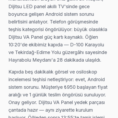
Karabedir Müşteri Deneyimi — Dijitsu
Dijitsu LED panel akıllı TV'sinde gece
Karabedir Mahallesi’nde, Selim Bey’in Dijitsu televizy
boyunca gelişen Android sistem sorunu
belirtisini anlatıyor. Telefon görüşmesinde
Kurtdere Müşteri Deneyimi — Dijitsu
teşhis kategorisi öngörülüyor: büyük olasılıkla
Kurtdere Mahallesi’nin sevimli sokaklarından birinde y
Dijitsu VA Panel güç kartı kaynaklı. Öğlen
Muzruplu Müşteri Deneyimi — Dijitsu
10:20'de ekibimiz kapıda — D-100 Karayolu
ve Tekirdağ-Edirne Yolu güzergâhı sayesinde
Muzruplu Mahallesi’nde, Kemal Bey’in Dijitsu televizyo
Hayrabolu Meydanı'a 28 dakikada ulaşıldı.
Dijitsu Tamir Sürecinde Şeffaflık
Kapıda beş dakikalık görsel ve osiloskop
Dijitsu televizyon tamir fiyatları Hayrabolu bölgesinde 2
incelemesi teşhisi netleştiriyor: evet, Android
Panel/ekran değişimi: 32 inç için 1500 TL, 43-55 
sistem sorunu. Müşteriye ₺950 başlayan fiyat
Anakart tamiri: model serisine göre 1000 TL'den 
aralığı ve 1 günlük teslim öngörüsü sunuluyor.
Güç kartı onarımı: 500 TL ile 1000 TL arasında.
Onay geliyor. Dijitsu VA Panel yedek parçası
LED backlight değişimi: 800 TL.
çantada hazır — aynı ziyarette kurulum
T-Con kart onarımı: 600 TL.
başlıyor. Öğleden sonra 13:55'te tamir işlemi