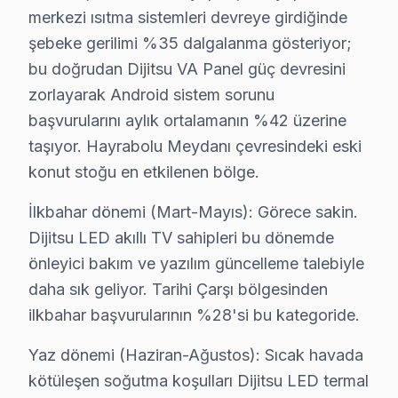
• SMD lehimleme ve BGA reballing sertifikası
merkezi ısıtma sistemleri devreye girdiğinde
• Hayrabolu'de Dijitsu yazılım ve firmware uzmanı
şebeke gerilimi %35 dalgalanma gösteriyor;
• Hayrabolu servisimizde binlerce başarılı tamir refera
bu doğrudan Dijitsu VA Panel güç devresini
• Her teknisyen sigortalı ve kayıtlı
zorlayarak Android sistem sorunu
TV'niz Hayrabolu'da profesyonel ellerde — kalıcı onarı
başvurularını aylık ortalamanın %42 üzerine
taşıyor. Hayrabolu Meydanı çevresindeki eski
Hayrabolu'de Dijitsu Servis: Bölge Bilgisi
konut stoğu en etkilenen bölge.
Hayrabolu, yaklaşık 35.000+ nüfusu barındıran Tekirdağ
İlkbahar dönemi (Mart-Mayıs): Görece sakin.
Dijitsu LED akıllı TV sahipleri bu dönemde
Hayrabolu Mahalle Bazlı Dijitsu TV Servis Ka
önleyici bakım ve yazılım güncelleme talebiyle
Hayrabolu genelinde Dijitsu görüntüleme sistemi tekni
daha sık geliyor. Tarihi Çarşı bölgesinden
Atatürk, Dere, Hisar, Hürriyet, Kahya, Kale İçi mahal
ilkbahar başvurularının %28'si bu kategoride.
Kumyol, Tabakhane, Terziali, Yeni, Burhanlı, Çerkez
Yaz dönemi (Haziran-Ağustos): Sıcak havada
Hacıllı, Karabedir, Kurtdere, Muzruplu, Şalgamlı, Umu
kötüleşen soğutma koşulları Dijitsu LED termal