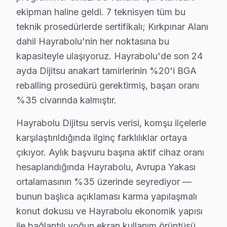
ekipman haline geldi. 7 teknisyen tüm bu
Yaz dönemi (Haziran-Ağustos): Sıcak havada kötüleşen
teknik prosedürlerde sertifikalı; Kırkpınar Alanı
Sonbahar dönemi (Eylül-Kasım): Okul ve sezon başlangı
dahil Hayrabolu'nin her noktasına bu
Hayrabolu'de bu marka servis tercihinde güven, fiyat ka
kapasiteyle ulaşıyoruz. Hayrabolu'de son 24
İkinci taahhüt — Garanti kapsamı: İşçilik 6 ay, orijina
ayda Dijitsu anakart tamirlerinin %20'i BGA
Beşinci taahhüt — Bölge eşitliği: Hayrabolu Meydanı'ta
reballing prosedürü gerektirmiş, başarı oranı
Avrupa Yakası'nda yer alan Hayrabolu'nin servis lojist
%35 civarında kalmıştır.
Hayrabolu'nin karma yapılaşmalı ağırlıklı konut yapısı 
Hayrabolu Dijitsu servis verisi, komşu ilçelerle
Komşu ilçelerle karşılaştırıldığında Hayrabolu'nin ser
karşılaştırıldığında ilginç farklılıklar ortaya
çıkıyor. Aylık başvuru başına aktif cihaz oranı
Dijitsu TV'nizin Ömrünü Uzatmanın Yolları – H
hesaplandığında Hayrabolu, Avrupa Yakası
Dijitsu ekran ürünlerinizden uzun yıllar verim almak iç
ortalamasının %35 üzerinde seyrediyor —
TV uzun ömür için ipuçları:
bunun başlıca açıklaması karma yapılaşmalı
• Hayrabolu'de yılda 1-2 kez profesyonel bakım yaptı
konut dokusu ve Hayrabolu ekonomik yapısı
• Hayrabolu'de ekranı yumuşak mikrofiber bezle silin,
ile bağlantılı yoğun ekran kullanım örüntüsü.