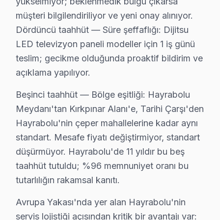
• Hayrabolu'de fatura ve resmi garanti belgesi
yükselmiyor; beklenmedik bulgu çıkarsa
müşteri bilgilendiriliyor ve yeni onay alınıyor.
Dijitsu akıllı TV ürünleriniz için Hayrabolu'de güvenili
Dördüncü taahhüt — Süre şeffaflığı: Dijitsu
Hayrabolu'de Dijitsu Servis Ne Kadar? 2025 F
LED televizyon paneli modeller için 1 iş günü
teslim; gecikme olduğunda proaktif bildirim ve
Dijitsu görüntüleme sistemi tamiri için Hayrabolu'da n
açıklama yapılıyor.
2025 Hayrabolu Dijitsu televizyon paneli servis ücretler
• LED backlight tamiri: ₺500 – ₺2.000
Beşinci taahhüt — Bölge eşitliği: Hayrabolu
• Yazılım güncelleme ve hata giderme: ₺200 – ₺500
Meydanı'tan Kırkpınar Alanı'e, Tarihi Çarşı'den
Hayrabolu'nin çeper mahallelerine kadar aynı
• T-Con kartı değişimi: ₺350 – ₺900
standart. Mesafe fiyatı değiştirmiyor, standart
• Panel (ekran) değişimi: ₺1.500 – ₺8.000 (boyut ve te
düşürmüyor. Hayrabolu'de 11 yıldır bu beş
• Güç kartı (power board) tamiri: ₺400 – ₺1.200
taahhüt tutuldu; %96 memnuniyet oranı bu
• Kapasitör değişimi (anakart): ₺250 – ₺600
tutarlılığın rakamsal kanıtı.
• Ses kartı/hoparlör tamiri: ₺300 – ₺700
Avrupa Yakası'nda yer alan Hayrabolu'nin
• Anakart tamiri/değişimi: ₺500 – ₺1.800
servis lojistiği açısından kritik bir avantajı var:
Hayrabolu'de ödeme kolaylığı: