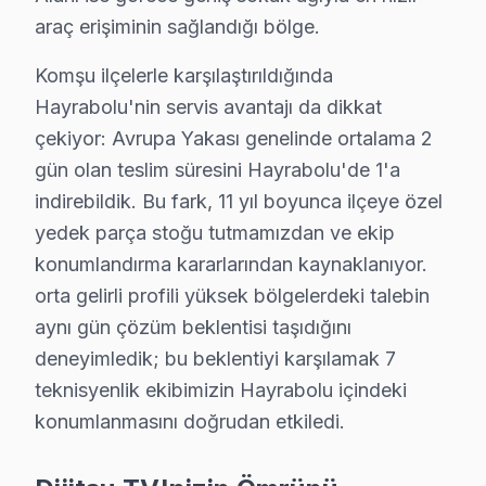
araç erişiminin sağlandığı bölge.
Hayrabolu Dijitsu TV Arızaları – Televizyonun
Komşu ilçelerle karşılaştırıldığında
Dijitsu televizyonunuz beklenmedik bir anda arıza mı 
Hayrabolu'nin servis avantajı da dikkat
Dijitsu akıllı TV'lerde gözlemlenen başlıca teknik sorun
çekiyor: Avrupa Yakası genelinde ortalama 2
• Hayrabolu'de Ekran Arızaları: Panel çizgisi, renk bo
gün olan teslim süresini Hayrabolu'de 1'a
• Hayrabolu'de Güç Sorunları: Kırmızı ışık yanıp sön
indirebildik. Bu fark, 11 yıl boyunca ilçeye özel
• Hayrabolu'de Ses Arızaları: Hoparlör bozukluğu, ses
yedek parça stoğu tutmamızdan ve ekip
• Hayrabolu'de Kart Arızaları: T-Con kartı, power boa
konumlandırma kararlarından kaynaklanıyor.
• Hayrabolu'de Yazılım Sorunları: Uygulama açılmıyo
orta gelirli profili yüksek bölgelerdeki talebin
aynı gün çözüm beklentisi taşıdığını
• Hayrabolu'de Bağlantı Sorunları: HDMI algılanmıyor
deneyimledik; bu beklentiyi karşılamak 7
Chip-level tamir kapasitemizle Hayrabolu'deki Dijitsu gö
teknisyenlik ekibimizin Hayrabolu içindeki
Dijitsu Parça Kalitesi – Hayrabolu Servisimizd
konumlanmasını doğrudan etkiledi.
Dijitsu Onarım Garantisi – Hayrabolu Müşteri