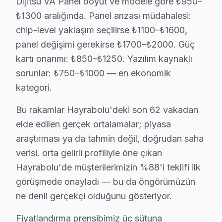
Dijitsu VA Panel boyut ve modele göre ₺950–
Sorun: Ekranın bir kısmının veya tamamının kara
₺1300 aralığında. Panel arızası müdahalesi:
Neden: Arka aydınlatma LED'lerinin yanması ya 
chip-level yaklaşım seçilirse ₺1100–₺1600,
Fiyat: Backlight değişimi 1200 ₺ ile 2000 ₺ arası
panel değişimi gerekirse ₺1700–₺2000. Güç
5.
Yazılım Sorunu: Donma
kartı onarımı: ₺850–₺1250. Yazılım kaynaklı
Sorun: Televizyonun sürekli olarak donması vey
sorunlar: ₺750–₺1000 — en ekonomik
Neden: Yazılım güncellemelerinin yapılmaması v
kategori.
Fiyat: Yazılım güncellemeleri genellikle ücretsiz
Bu rakamlar Hayrabolu'deki son 62 vakadan
Hayrabolu bölgesinden gelen arızalar, genellikle bu tek
elde edilen gerçek ortalamalar; piyasa
Hayrabolu Mahallelerinde Dijitsu Servis Deney
araştırması ya da tahmin değil, doğrudan saha
verisi. orta gelirli profiliyle öne çıkan
Kumyol Müşteri Deneyimi — Dijitsu
Hayrabolu'de müşterilerimizin %88'i teklifi ilk
Kumyol Mahallesi'nde sakin bir sabah, İsmail Bey’in Di
görüşmede onayladı — bu da öngörümüzün
ne denli gerçekçi olduğunu gösteriyor.
Tabakhane Müşteri Deneyimi — Dijitsu
Fiyatlandırma prensibimiz üç sütuna
Tabakhane Mahallesi’nin dar sokaklarında yer alan küçü