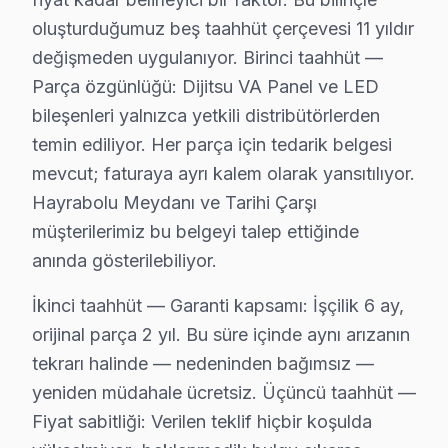
5. Orijinal veya OEM eşdeğer Dijitsu parça ile onarım 
oluşturduğumuz beş taahhüt çerçevesi 11 yıldır
6. Tüm fonksiyonlar kapsamlı test edilir; garanti belgesi 
değişmeden uygulanıyor. Birinci taahhüt —
bu TV televizyon paneli Bakım Tavsiyeleri
Parça özgünlüğü: Dijitsu VA Panel ve LED
Dijitsu televizyon'ler için en yaygın kullanıcı hatası
bileşenleri yalnızca yetkili distribütörlerden
Dijitsu televizyon ünitesi'niz arızalandığında verileri
temin ediliyor. Her parça için tedarik belgesi
Dijitsu güvenilirliği standartlarında Dijitsu servisimiz:
mevcut; faturaya ayrı kalem olarak yansıtılıyor.
Hayrabolu Meydanı ve Tarihi Çarşı
Hayrabolu'da Dijitsu TV Yerinde Onarım – Evin
müşterilerimiz bu belgeyi talep ettiğinde
Hayrabolu'da Dijitsu televizyonunuz arızalandığında o
anında gösterilebiliyor.
Yerinde tamir sürecimiz — Hayrabolu:
İkinci taahhüt — Garanti kapsamı: İşçilik 6 ay,
• Hayrabolu'de randevu sonrası 1-2 saat içinde kapın
orijinal parça 2 yıl. Bu süre içinde aynı arızanın
• Hayrabolu servisimizde tüm marka ve model uyuml
tekrarı halinde — nedeninden bağımsız —
• Hayrabolu'de orijinal parça stok garantisi
yeniden müdahale ücretsiz. Üçüncü taahhüt —
• Hayrabolu servisimizde servis sonrası test ve kalibr
Fiyat sabitliği: Verilen teklif hiçbir koşulda