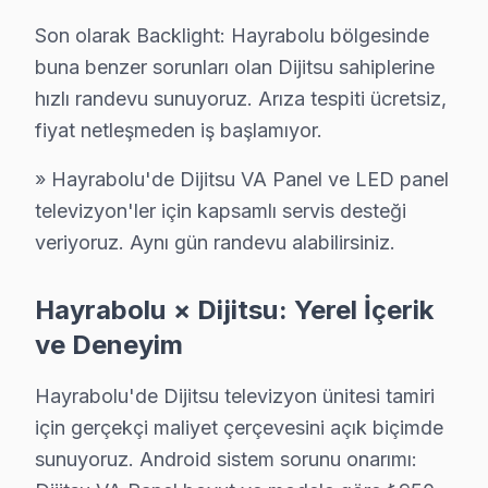
Dijitsu Arızaları: Sahadan Gerçek Vakalar
Son olarak Backlight: Hayrabolu bölgesinde
buna benzer sorunları olan Dijitsu sahiplerine
1.
Anakart Sorunu: Ekran Gelmemesi
hızlı randevu sunuyoruz. Arıza tespiti ücretsiz,
Sorun: Televizyonun açılmasına rağmen ekrand
fiyat netleşmeden iş başlamıyor.
Neden: Dijitsu modellerinde, özellikle A serisi
Fiyat: Anakart değişimi için 2025 Türkiye fiyatla
» Hayrabolu'de Dijitsu VA Panel ve LED panel
2.
Güç Kartı Arızası: Kesik Güç
televizyon'ler için kapsamlı servis desteği
Sorun: Televizyonun açıldığında aniden kapanm
veriyoruz. Aynı gün randevu alabilirsiniz.
Neden: Güç kartının aşırı ısınması ya da fizikse
Fiyat: Güç kartı değişimi 800 ₺ ile 1500 ₺ arasınd
Hayrabolu × Dijitsu: Yerel İçerik
3.
Panel Sorunu: Görüntü Bozukluğu
ve Deneyim
Sorun: Televizyonun ekranında renk kaymaları 
Hayrabolu'de Dijitsu televizyon ünitesi tamiri
Neden: Panel teknolojisinin, özellikle eski mode
için gerçekçi maliyet çerçevesini açık biçimde
Fiyat: Panel değişimi için 2500 ₺ ile 4000 ₺ arası b
sunuyoruz. Android sistem sorunu onarımı:
4.
Backlight Problemleri: Ekranın Karanlık Kalması