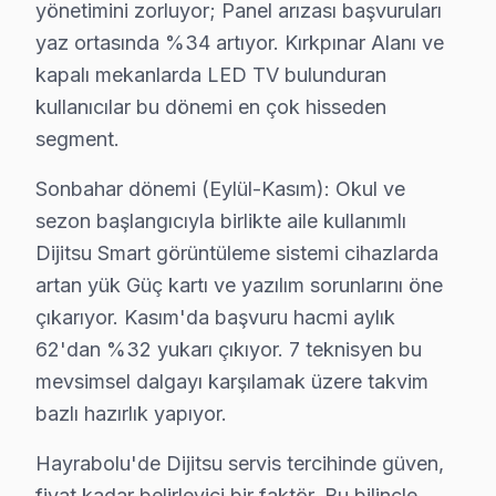
Dijitsu TV Teknik Rehberi: Panel, Teşhis ve Ona
yönetimini zorluyor; Panel arızası başvuruları
yaz ortasında %34 artıyor. Kırkpınar Alanı ve
Dijitsu televizyonlarınızın onarım ve bakımında Hayra
kapalı mekanlarda LED TV bulunduran
kullanıcılar bu dönemi en çok hisseden
Dijitsu TV Teknik Profil ve Servis Rehberi
segment.
Dijitsu akıllı TV Teknik Servis Rehberi
Dijitsu LED TV'lerde En Sık Karşılaşılan Arızalar
Sonbahar dönemi (Eylül-Kasım): Okul ve
sezon başlangıcıyla birlikte aile kullanımlı
Dijitsu servisimizde en yaygın HDMI sinyal sorunu arızal
Dijitsu Smart görüntüleme sistemi cihazlarda
Dijitsu Servis Yaklaşımımız
artan yük Güç kartı ve yazılım sorunlarını öne
Türk üretimi kalite ilkeleri doğrultusunda bu cihaz görü
çıkarıyor. Kasım'da başvuru hacmi aylık
Dijitsu TV Onarım Süreci
62'dan %32 yukarı çıkıyor. 7 teknisyen bu
1. Müşteri bildirir, servis ekibi arıza semptomlarını di
mevsimsel dalgayı karşılamak üzere takvim
2. Termal kamera, osiloskop, ESR ölçer ile elektronik bil
bazlı hazırlık yapıyor.
3. Arıza kaynağı tespit edilir: panel mi, anakart mı, güç
Hayrabolu'de Dijitsu servis tercihinde güven,
4. Yazılı fiyat teklifi sunulur; onay olmadan işlem başla
fiyat kadar belirleyici bir faktör. Bu bilinçle