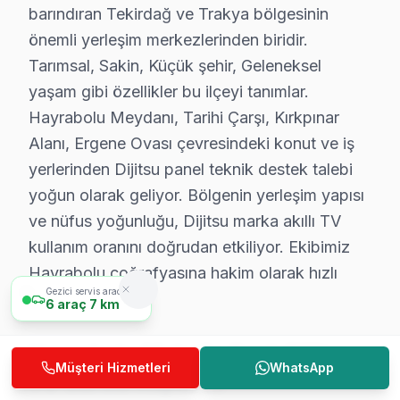
Hayrabolu'de Dijitsu Hizmete Nasıl Ulaşılır?
barındıran Tekirdağ ve Trakya bölgesinin
önemli yerleşim merkezlerinden biridir.
Hayrabolu'de Dijitsu televizyon servis ihtiyacınız için
Tarımsal, Sakin, Küçük şehir, Geleneksel
Telefon: 0850 811 14 36
yaşam gibi özellikler bu ilçeyi tanımlar.
• Hayrabolu'de aynı gün Dijitsu televizyon randevu
Hayrabolu Meydanı, Tarihi Çarşı, Kırkpınar
• Belirlenen saatte uzman Dijitsu teknisyeni Hayrabolu
Alanı, Ergene Ovası çevresindeki konut ve iş
• Hayrabolu genelinde hızlı ve profesyonel bu TV tele
yerlerinden Dijitsu panel teknik destek talebi
Hayrabolu'de Yerinde Dijitsu Televizyon Servis Avantajl
yoğun olarak geliyor. Bölgenin yerleşim yapısı
Hayrabolu Meydanı, Tarihi Çarşı, Kırkpınar Alanı bölgel
ve nüfus yoğunluğu, Dijitsu marka akıllı TV
Sizi bilgilendirelim. 0850 811 14 36
kullanım oranını doğrudan etkiliyor. Ekibimiz
Hayrabolu coğrafyasına hakim olarak hızlı
Hayrabolu Dijitsu Televizyon Servisi İçin Güve
Gezici servis aracımız
erişim sağlıyor.
6
araç
7 km
Hayrabolu bölgesinde Dijitsu televizyonunuz arızalandı
Hayrabolu Mahalle Bazlı Dijitsu
Hayrabolu'deki Tecrübemiz: Hayrabolu ve yakın çevrede
Müşteri Hizmetleri
WhatsApp
TV Servis Kapsamı
Hayrabolu Servis Güvencesi: Hayrabolu'de gerçekleştiri