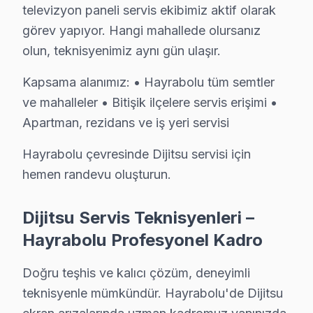
Dijitsu'a özgü USB disk okuma hatası arızası dahil tüm
televizyon paneli servis ekibimiz aktif olarak
Yazılı taahhüt: Her Hayrabolu Dijitsu servis işleminden
görev yapıyor. Hangi mahallede olursanız
7/24 Dijitsu Destek Hattı: Hayrabolu'den tamir sonra
olun, teknisyenimiz aynı gün ulaşır.
Kapsama alanımız: • Hayrabolu tüm semtler
Hayrabolu Dijitsu Altyapı ve Arıza Profili
ve mahalleler • Bitişik ilçelere servis erişimi •
Hayrabolu'nin Tarımsal dokusu Dijitsu ekran arıza profili
Apartman, rezidans ve iş yeri servisi
Hayrabolu Meydanı bölgesindeki konutlarda Dijitsu telev
Hayrabolu çevresinde Dijitsu servisi için
D-100 Karayolu ve Tekirdağ-Edirne Yolu güzergahı boyunc
hemen randevu oluşturun.
Hayrabolu Dijitsu TV Servisi – Sık Sorulan Soru
Dijitsu Servis Teknisyenleri –
S: Hayrabolu'de arıza tespit nasıl yapılıyor?
Hayrabolu Profesyonel Kadro
C: Hayrabolu servisimizde müşterinin sorunu dinleyip, a
S: Hayrabolu'de ekran donması ya da bulanıklık nede
Doğru teşhis ve kalıcı çözüm, deneyimli
C: Panel teknolojisine, LED aydınlatma sistemine, T-Co
teknisyenle mümkündür. Hayrabolu'de Dijitsu
S: Hayrabolu'de LED TV açılıp kapanması ne gösteriy