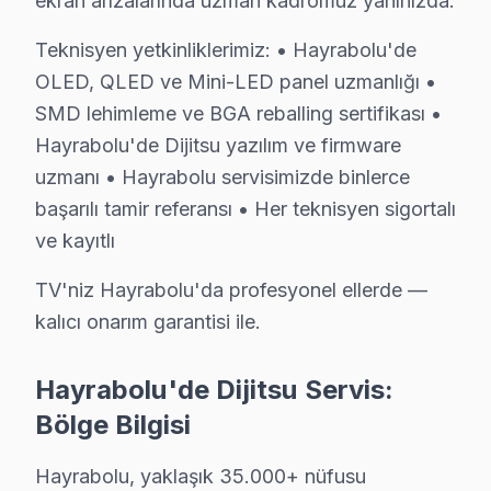
ekran arızalarında uzman kadromuz yanınızda.
C: Standby sorunudur. Güç kartı arızası, anakart kapasi
Teknisyen yetkinliklerimiz: • Hayrabolu'de
S: "Turuncu ışık yanıyor ama görüntüleme sistemi aç
OLED, QLED ve Mini-LED panel uzmanlığı •
C: Standby modu çalışıyor ama ana devre sorun yaşıy
SMD lehimleme ve BGA reballing sertifikası •
S: Hayrabolu'de WiFi/Ethernet bağlanmıyor sorunu n
Hayrabolu'de Dijitsu yazılım ve firmware
C: Smart televizyon paneli'lerde ağ modülü arızası, y
uzmanı • Hayrabolu servisimizde binlerce
S: Hayrabolu'de hangi arızalarda arıza giderme yapılır,
başarılı tamir referansı • Her teknisyen sigortalı
C: Panel piksel arızası, dallanma, tam kararma durumlar
ve kayıtlı
S: Hayrabolu'de Dijitsu televizyon'lerde en sık karşıla
TV'niz Hayrabolu'da profesyonel ellerde —
C: Hayrabolu servisimizde Dijitsu Ses gecikmesi arızala
kalıcı onarım garantisi ile.
S: Hayrabolu'de Dijitsu 4K modeli modelinde hangi arı
C: Hayrabolu'de Dijitsu 4K modeli modelinde Ses gecikm
Hayrabolu'de Dijitsu Servis:
S: Hayrabolu'de Dijitsu televizyon ünitesi Smart aray
Bölge Bilgisi
C: Hayrabolu servisimize başvurmadan önce şunları den
Hayrabolu, yaklaşık 35.000+ nüfusu