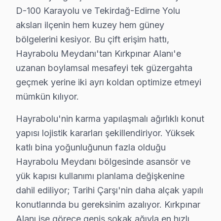
D-100 Karayolu ve Tekirdağ-Edirne Yolu
• Nakit, kredi kartı, taksit
aksları ilçenin hem kuzey hem güney
• Fatura kesilir (KDV dahil)
bölgelerini kesiyor. Bu çift erişim hattı,
• Ön ödeme istenmez
Hayrabolu Meydanı'tan Kırkpınar Alanı'e
Hayrabolu'da Dijitsu servis fiyatı için randevu alın — te
uzanan boylamsal mesafeyi tek güzergahta
geçmek yerine iki ayrı koldan optimize etmeyi
Hayrabolu Dijitsu TV Bakım Hizmeti – Arızaları
mümkün kılıyor.
Düzenli bakım, Dijitsu televizyonunuzun ömrünü uzatı
Hayrabolu'nin karma yapılaşmalı ağırlıklı konut
TV bakım hizmetlerimiz:
yapısı lojistik kararları şekillendiriyor. Yüksek
• Hayrabolu'de panel ve LED backlight kontrolü
katlı bina yoğunluğunun fazla olduğu
• Soğutma fanı temizliği ve termal macun yenileme —
Hayrabolu Meydanı bölgesinde asansör ve
• Hayrabolu'de anakart kapasitör ve kondansatör kon
yük kapısı kullanımı planlama değişkenine
• HDMI port ve bağlantı noktası temizliği — Hayrabol
dahil ediliyor; Tarihi Çarşı'nin daha alçak yapılı
• Hayrabolu'de yazılım ve firmware güncelleme kontr
konutlarında bu gereksinim azalıyor. Kırkpınar
Hayrabolu bölgesinde Dijitsu televizyonlarınız için yıl
Alanı ise görece geniş sokak ağıyla en hızlı