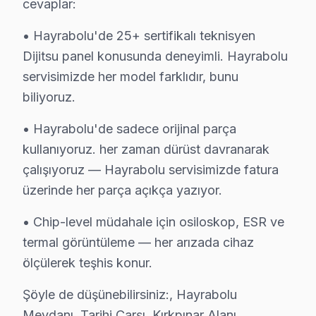
cevaplar:
↑ Dijitsu Servis Ana Sayfası
• Hayrabolu'de 25+ sertifikalı teknisyen
↑ Hayrabolu TV Servis Merkezi
Dijitsu panel konusunda deneyimli. Hayrabolu
servisimizde her model farklıdır, bunu
biliyoruz.
• Hayrabolu'de sadece orijinal parça
Hayrabolu Yakın İlçelerde Dijitsu Servisi
kullanıyoruz. her zaman dürüst davranarak
· Süleymanpaşa Dijitsu
· Çorlu Dijitsu
çalışıyoruz — Hayrabolu servisimizde fatura
üzerinde her parça açıkça yazıyor.
· Çerkezköy Dijitsu
· Malkara Dijitsu
• Chip-level müdahale için osiloskop, ESR ve
· Saray Dijitsu
· Muratlı Dijitsu
termal görüntüleme — her arızada cihaz
ölçülerek teşhis konur.
· Kapaklı Dijitsu
· Marmara Ereğlisi Dijitsu
Şöyle de düşünebilirsiniz:, Hayrabolu
Meydanı, Tarihi Çarşı, Kırkpınar Alanı