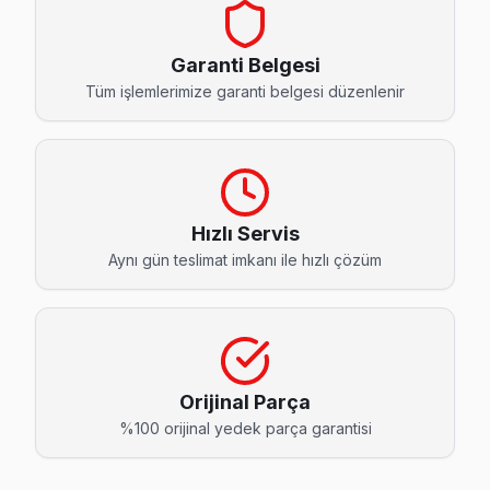
Dere Dijitsu Servis
Hayrabolu'da Dere bölgesindeki Dijitsu kullanıcılarına not: 
Garanti Belgesi
Dere Dijitsu Açılmıyor Arıza →
Tüm işlemlerimize garanti belgesi düzenlenir
Hisar Dijitsu Servis
Hisar mahallesi Dijitsu TV servisinde şeffaf çalışıyoruz: ha
Hisar Dijitsu Anakart Tamiri →
Hızlı Servis
Hürriyet Dijitsu Servis
Aynı gün teslimat imkanı ile hızlı çözüm
Hürriyet mahallesi Dijitsu TV teknisyeniniz ortalama 90 da
Hayrabolu TV Servis Merkezi →
Kahya Dijitsu Servis
Kahya sakinleri Dijitsu TV arızaları için sık bizi tercih ediyor
Orijinal Parça
Hayrabolu Dijitsu Servis →
%100 orijinal yedek parça garantisi
Kale İçi Dijitsu Servis