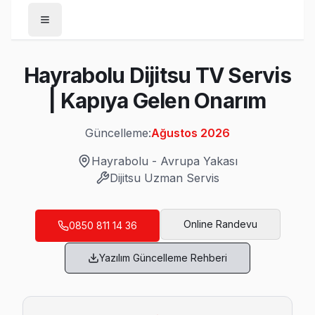
Anasayfa
Hayrabolu Dijitsu TV Servis
/
Hayrabolu
| Kapıya Gelen Onarım
/
Dijitsu
Güncelleme:
Ağustos 2026
Son Güncelleme:
Ağustos 2026
Hayrabolu
-
Avrupa Yakası
Dijitsu
Uzman Servis
Hayrabolu'da Mahalle Mahalle Dijitsu TV S
Online Randevu
0850 811 14 36
Atatürk Dijitsu Servis
Yazılım Güncelleme Rehberi
Dijitsu TV'nizin Atatürk adresine gelen ekibimiz osiloskop
Dijitsu Servis Merkezi →