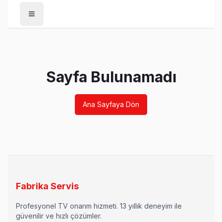
Anasayfa
/
Tekirdağ
/
Rowenta
Sayfa Bulunamadı
Son Güncelleme:
Ağustos 2026
Ana Sayfaya Dön
Tekirdağ İlçelerinde Rowenta TV Tamir Ser
Tekirdağ'ın tüm ilçelerine Rowenta TV tamir ve servis hizme
· Süleymanpaşa Rowenta Servisi
· Çorlu Rowenta Servisi
Fabrika Servis
Profesyonel TV onarım hizmeti. 13 yıllık deneyim ile
· Çerkezköy Rowenta Servisi
· Malkara Rowenta Servisi
güvenilir ve hızlı çözümler.