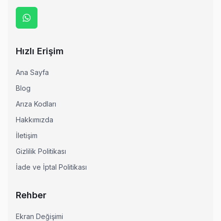
· Saray Rowenta Servisi
· Hayrabolu Rowenta Servisi
· Muratlı Rowenta Servisi
· Kapaklı Rowenta Servisi
Hızlı Erişim
· Marmara Ereğlisi Rowenta Servisi
· Şarköy Rowenta Servisi
Ana Sayfa
Blog
· Ergene Rowenta Servisi
Arıza Kodları
Hakkımızda
İletişim
Gizlilik Politikası
Tekirdağ Diğer Marka TV Servisleri
İade ve İptal Politikası
· Tekirdağ Sony
· Tekirdağ Philips
Rehber
· Tekirdağ Hi-Level
· Tekirdağ iFFALCON
Ekran Değişimi