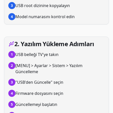
USB root dizinine kopyalayın
3
Model numarasını kontrol edin
4
2. Yazılım Yükleme Adımları
USB belleği TV'ye takın
1
[MENU] > Ayarlar > Sistem > Yazılım
2
Güncelleme
"USB'den Güncelle" seçin
3
Firmware dosyasını seçin
4
Güncellemeyi başlatın
5