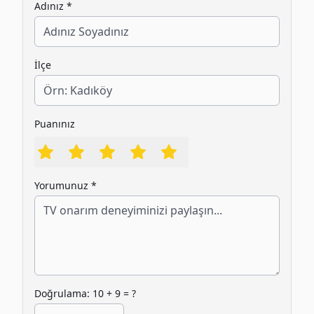
Adınız *
İlçe
Puanınız
Yorumunuz *
Doğrulama:
10
+
9
= ?