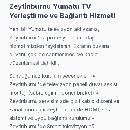
Zeytinburnu parça stoğumuz:
Zeytinburnu Yumatu TV
• Zeytinburnu'de LCD, OLED ve QLED panel çeşitleri
Yerleştirme ve Bağlantı Hizmeti
• Zeytinburnu servisimizde LED bar ve backlight modül
Yeni bir Yumatu televizyon aldıysanız,
• Zeytinburnu'de mainboard, power board, T-Con kart
Zeytinburnu'da profesyonel montaj
• Zeytinburnu servisimizde HDMI soket, IR alıcı, Wi-F
hizmetimizden faydalanın. Ekranın duvara
• Zeytinburnu'de her parçada 2 yıl değişim garantisi
güvenli şekilde sabitlenmesi ve kablo
• Zeytinburnu'de aynı gün tedarik imkânı (Zeytinbur
düzenlemesi dahildir.
Zeytinburnu'da Yumatu orijinal parça ile yapılan te
Sunduğumuz kurulum seçenekleri: •
Zeytinburnu'da ve Çevresinde Yumatu TV Tek
Zeytinburnu'de televizyon paneli duvar askısı
montajı (sabit, eğimli, döner braket) •
Yumatu ekran teknik desteğimiz Zeytinburnu merkezden 
Zeytinburnu servisimizde gizli kablo düzeni ve
Servis ağı detayları:
kanal montajı • Zeytinburnu'de HDMI, ses
• Zeytinburnu ve çevresi tam kapsama — Zeytinburnu s
sistemi ve uydu bağlantı kurulumu •
• Zeytinburnu'de yoğun saatlerde bile aynı gün müda
Zeytinburnu'de Smart televizyon ağ