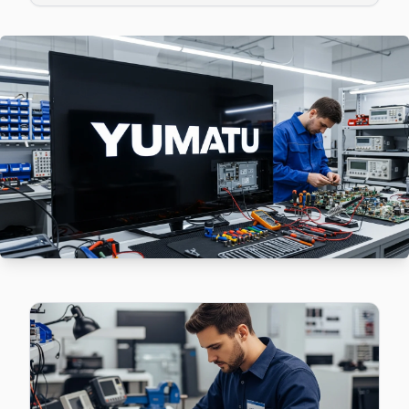
Yumatu TV HDMI port arızası Merkezefendi adresine gelen ek
Merkezefendi Yumatu Anakart Tamiri →
Nuripaşa Yumatu Servis
Nuripaşa'deki Yumatu TV sahiplerinin yüzde sekseni tamir iç
Yumatu Servis Merkezi →
Seyitnizam Yumatu Servis
Yumatu TV'nizin Seyitnizam adresine gelen ekibimiz osilos
Seyitnizam Yumatu Anakart Tamiri →
Sümer Yumatu Servis
Yumatu TV Sümer adresinde firmware güncellemesi sonrası 
Sümer Yumatu Açılmıyor Arıza →
Telsiz Yumatu Servis
Telsiz'deki Yumatu TV kullanıcılarına ikinci el cihaz alırken