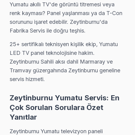
Yumatu akıllı TV'de görüntü titremesi veya
Emre K. — Yumatu Servis Uzmanı
renk kayması? Panel yaşlanması ya da T-Con
14 yıllık Yumatu TV tamir deneyimi. Zeytinburnu ve çevre ilç
sorununu işaret edebilir. Zeytinburnu'da
· Yumatu fabrika servis sertifikası
Fabrika Servis ile doğru teşhis.
· Orijinal ve OEM yedek parça tedarikçisi
· 2010'dan günümüze tüm Yumatu modelleri
25+ sertifikalı teknisyen kişilik ekip, Yumatu
LED TV panel teknolojisine hakim.
Zeytinburnu Servis İstatistikleri
Zeytinburnu Sahili aksı dahil Marmaray ve
· Zeytinburnu'de
520+
Yumatu TV tamiri
Tramvay güzergahında Zeytinburnu geneline
· Müşteri memnuniyeti
%97
· Ortalama tamir süresi:
2–3 iş günü
servis hizmeti.
· Tüm işlemler
2 yıl garantili
Zeytinburnu Yumatu Servis: En
Çok Sorulan Sorulara Özet
Bu sayfayla ilgili hizmet sayfaları:
Yanıtlar
↑ Yumatu Servis Ana Sayfası
Zeytinburnu Yumatu televizyon paneli
↑ Zeytinburnu TV Servis Merkezi