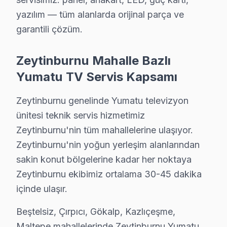
• Zeytinburnu servisimizde gizli kablo düzeni ve kanal
yazılım — tüm alanlarda orijinal parça ve
garantili çözüm.
• Zeytinburnu'de HDMI, ses sistemi ve uydu bağlantı
• Zeytinburnu'de Smart televizyon ağ yapılandırması
Zeytinburnu Mahalle Bazlı
• Zeytinburnu servisimizde ekran kalibrasyon ve görün
Yumatu TV Servis Kapsamı
Yumatu ekran'nizin ilk açılışından itibaren en iyi gör
Zeytinburnu genelinde Yumatu televizyon
Zeytinburnu'da Yumatu Önleyici Bakım – Arız
ünitesi teknik servis hizmetimiz
Televizyon arızalarının büyük kısmı ihmal edilen bakı
Zeytinburnu'nin tüm mahallelerine ulaşıyor.
Bakım işlemlerimiz:
Zeytinburnu'nin yoğun yerleşim alanlarından
• Zeytinburnu'de panel ve LED backlight kontrolü
sakin konut bölgelerine kadar her noktaya
• Soğutma fanı temizliği ve termal macun yenileme — 
Zeytinburnu ekibimiz ortalama 30-45 dakika
içinde ulaşır.
• Zeytinburnu'de anakart kapasitör ve kondansatör k
• HDMI port ve bağlantı noktası temizliği — Zeytinbu
Beştelsiz, Çırpıcı, Gökalp, Kazlıçeşme,
• Zeytinburnu'de yazılım ve firmware güncelleme kon
Maltepe mahallelerinde Zeytinburnu Yumatu