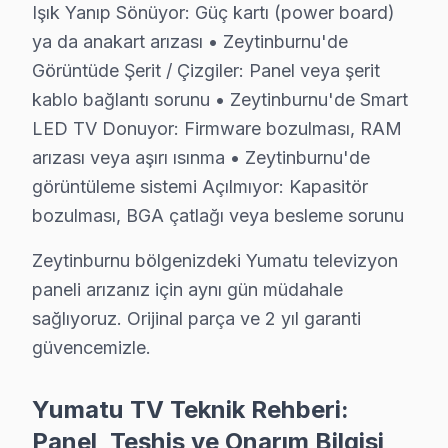
Işık Yanıp Sönüyor: Güç kartı (power board)
Yumatu akıllı TV'de görüntü titremesi veya renk kayma
ya da anakart arızası • Zeytinburnu'de
25+ sertifikalı teknisyen kişilik ekip, Yumatu LED TV 
Görüntüde Şerit / Çizgiler: Panel veya şerit
kablo bağlantı sorunu • Zeytinburnu'de Smart
Şeffaf Fiyatlandırma ve Müşteri Memnuniyeti
LED TV Donuyor: Firmware bozulması, RAM
Servis sürecinin başından sonuna kadar şeffaf fiyat pol
arızası veya aşırı ısınma • Zeytinburnu'de
Ücretsiz Arıza Tespiti: Zeytinburnu'de arıza tespiti t
görüntüleme sistemi Açılmıyor: Kapasitör
Şeffaf Fiyat Teklifi: Hangi bileşenlerin değişeceğini, h
bozulması, BGA çatlağı veya besleme sorunu
Garantili Servis Avantajı: 6 ay-2 yıl garanti ile aynı s
Zeytinburnu bölgenizdeki Yumatu televizyon
» Basit arızalarda aynı gün servis tamamlanır. Karmaş
paneli arızanız için aynı gün müdahale
sağlıyoruz. Orijinal parça ve 2 yıl garanti
Zeytinburnu × Yumatu: Yerel İçerik ve Deneyi
güvencemizle.
Neden Zeytinburnu'de Yumatu teknik desteği 
Yumatu TV Teknik Rehberi:
Zeytinburnu Yumatu TV Ekran Anakart Profesyonel Servis ve 
Panel, Teşhis ve Onarım Bilgisi