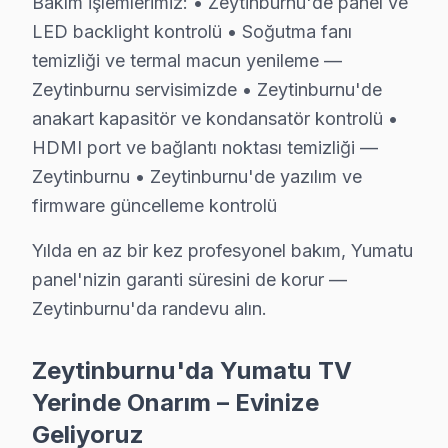
Bakım işlemlerimiz: • Zeytinburnu'de panel ve
• İmzalı Yumatu garanti belgesi: Zeytinburnu servis çıkı
LED backlight kontrolü • Soğutma fanı
• bu TV televizyon tamiri sonrası işçilik garantimiz eksi
temizliği ve termal macun yenileme —
• Zeytinburnu Yumatu sonrası destek: Merak ettiğinizd
Zeytinburnu servisimizde • Zeytinburnu'de
anakart kapasitör ve kondansatör kontrolü •
Zeytinburnu Yumatu Mevsimsel Servis Verisi
HDMI port ve bağlantı noktası temizliği —
Zeytinburnu'de Yumatu televizyon ünitesi servis talebi
Zeytinburnu • Zeytinburnu'de yazılım ve
firmware güncelleme kontrolü
Marmaray ve Tramvay güzergahındaki trafik yoğunluğu d
Yumatu parça tedariki açısından da Zeytinburnu'ye özg
Yılda en az bir kez profesyonel bakım, Yumatu
panel'nizin garanti süresini de korur —
Zeytinburnu Yumatu TV Servisi – Sık Sorulan 
Zeytinburnu'da randevu alın.
S: Zeytinburnu'de sabah aradığımda aynı gün servi
C: Evet, Zeytinburnu'de sabah 9-10 arası arama yapars
Zeytinburnu'da Yumatu TV
S: Zeytinburnu'de servis ücreti ödenmesine nasıl karar
Yerinde Onarım – Evinize
C: Zeytinburnu servisimizde arıza tespiti sonrası, yapıl
Geliyoruz