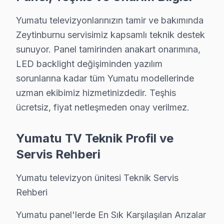
Zeytinburnu'da Yumatu LED TV'niz bozulduğunda aklınız
• Zeytinburnu'de 25+ sertifikalı teknisyen Yumatu gör
Yumatu televizyonlarınızın tamir ve bakımında
Zeytinburnu servisimiz kapsamlı teknik destek
• Zeytinburnu'de sadece orijinal parça kullanıyoruz. t
sunuyor. Panel tamirinden anakart onarımına,
• Chip-level tamir için osiloskop, ESR ve termal görü
LED backlight değişiminden yazılım
Dikkat çekmek istediğimiz bir şey var:, Zeytinburnu Sa
sorunlarına kadar tüm Yumatu modellerinde
uzman ekibimiz hizmetinizdedir. Teşhis
Yumatu Servisi: Zeytinburnu Yerel Bilgi
ücretsiz, fiyat netleşmeden onay verilmez.
Zeytinburnu ilçesi, İstanbul Avrupa Yakası'nın yaklaşık 
Yumatu TV Teknik Profil ve
Yumatu TV'lerde Sık Görülen Arızalar
Servis Rehberi
Zeytinburnu'de Yumatu televizyon ünitesi teknolojisini
▸ Panel arızası: Zeytinburnu'de Yumatu'ın LED panelin
Yumatu televizyon ünitesi Teknik Servis
▸ Anakart hatası: Zeytinburnu servisimizde Reparasyo
Rehberi
▸ Yazılım sorunu: BGA yeniden lehimleme veya bileşen 
Yumatu panel'lerde En Sık Karşılaşılan Arızalar
Zeytinburnu'de hangi belirtiyle gelirseniz gelin — teşhi