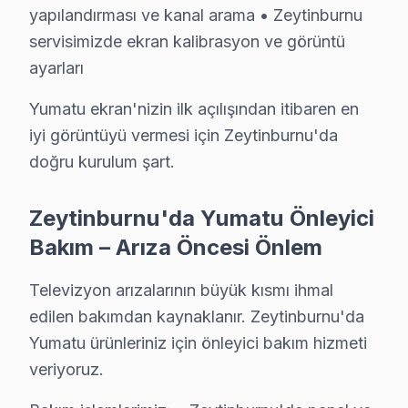
• Zeytinburnu'de kurumsal ve bireysel müşterilere öz
yapılandırması ve kanal arama • Zeytinburnu
Zeytinburnu'da Yumatu desteği bir telefon kadar yakın
servisimizde ekran kalibrasyon ve görüntü
ayarları
Zeytinburnu'de Yumatu Servis Hizmetleri
Yumatu ekran'nizin ilk açılışından itibaren en
Zeytinburnu bölgesinde Yumatu panel tamirinde uzmanl
iyi görüntüyü vermesi için Zeytinburnu'da
Yumatu LED ve LCD Panel Tamiri: Yumatu'ın kullandığ
doğru kurulum şart.
Anakart ve Güç Kartı Onarımı: BGA reballing ve SMD le
Yumatu Yazılım ve Sistem Desteği: TV, Reparasyon plat
Zeytinburnu'da Yumatu Önleyici
» Zeytinburnu'e ve çevre mahallelere yerinde servis de
Bakım – Arıza Öncesi Önlem
Yumatu Servisi Garanti ve Sonrası Destek
Televizyon arızalarının büyük kısmı ihmal
Zeytinburnu Yumatu TV Servis Garanti Belgesi - 1 Yıl Parça Gü
edilen bakımdan kaynaklanır. Zeytinburnu'da
Zeytinburnu Yumatu televizyon paneli müşterilerimize 
Yumatu ürünleriniz için önleyici bakım hizmeti
• 6 aylık işçilik güvencesi: Zeytinburnu'de Yumatu arız
veriyoruz.
• Yumatu yedek parça garantisi: Zeytinburnu'de taktığı