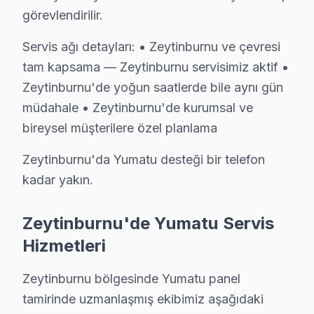
» İşin kalitesinden ödün vermiyoruz. Zeytinburnu'de he
görevlendirilir.
Zeytinburnu'de televizyon servis ihtiyacınız için, güve
Servis ağı detayları: • Zeytinburnu ve çevresi
tam kapsama — Zeytinburnu servisimiz aktif •
Zeytinburnu Yumatu servis Merkezi
Zeytinburnu'de yoğun saatlerde bile aynı gün
Zeytinburnu Yumatu uzman ekibimiz, Zeytinburnu bölge g
müdahale • Zeytinburnu'de kurumsal ve
Zeytinburnu'de Yumatu servis talebiniz için bizi araya
bireysel müşterilere özel planlama
Zeytinburnu'de Yumatu teknik destek hizmetimiz TV arı
Zeytinburnu'da Yumatu desteği bir telefon
Zeytinburnu Yumatu servis ekibi olarak, Zeytinburnu'de
kadar yakın.
Fabrika Servis Yumatu Saha Deneyimi: Zeytinb
Zeytinburnu'de Yumatu Servis
Saha gözlemlerimiz — Zeytinburnu özelinde Yumatu ver
Hizmetleri
Zeytinburnu'deki Yumatu başvuruları incelendiğinde en 
Zeytinburnu'de son değerlendirme döneminde tamaml
Zeytinburnu bölgesinde Yumatu panel
— %88 aynı gün teslim
tamirinde uzmanlaşmış ekibimiz aşağıdaki