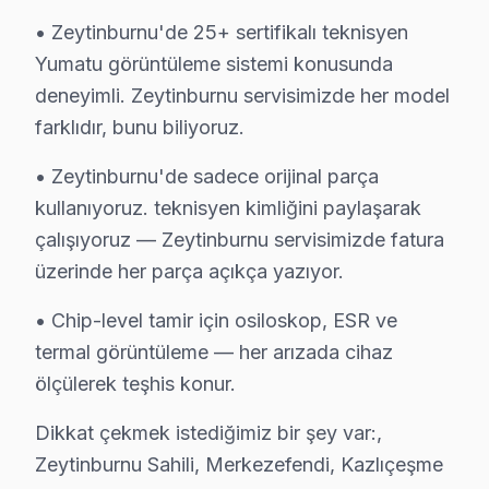
Belirtisi:
Ekranın aniden kararması ve görüntü 
• Zeytinburnu'de 25+ sertifikalı teknisyen
Neden:
Yumatu’nun bazı modellerindeki zayıf LE
Yumatu görüntüleme sistemi konusunda
2025 Fiyatı:
₺800 - ₺1500 arasında değişebilir.
deneyimli. Zeytinburnu servisimizde her model
Etkilenen Modeller:
Yumatu 55UHD2021.
farklıdır, bunu biliyoruz.
2.
Ses Kaybı
• Zeytinburnu'de sadece orijinal parça
Belirtisi:
Cihaz açıldığında sesin olmaması veya 
kullanıyoruz. teknisyen kimliğini paylaşarak
Neden:
Ses yongası ile anakart arasındaki bağla
2025 Fiyatı:
₺500 - ₺1200.
çalışıyoruz — Zeytinburnu servisimizde fatura
Etkilenen Modeller:
Yumatu 49SMART2019.
üzerinde her parça açıkça yazıyor.
3.
Güç Sorunları
• Chip-level tamir için osiloskop, ESR ve
Belirtisi:
Cihazın açılmaması veya açıldıktan son
termal görüntüleme — her arızada cihaz
Neden:
Güç kaynağı ünitesindeki arızalar, genel
ölçülerek teşhis konur.
2025 Fiyatı:
₺700 - ₺1300.
Dikkat çekmek istediğimiz bir şey var:,
Etkilenen Modeller:
Yumatu 40LED2018.
Zeytinburnu Sahili, Merkezefendi, Kazlıçeşme
4.
Yazılım Güncellemeleri Hatası