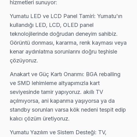
hizmetleri sunuyor:
— %4 2-3 gün içinde teslim
— %8 parça tedarik bekleme (nadir model)
Yumatu LED ve LCD Panel Tamiri: Yumatu'ın
Yumatu konusundaki 14 yıllık deneyimimiz, her yeni mo
kullandığı LED, LCD, OLED panel
Zeytinburnu'de müşteri memnuniyeti %95 — bu rakamı ko
teknolojilerinde doğrudan deneyim sahibiz.
Görüntü donması, kararma, renk kayması veya
Zeytinburnu Yumatu Servisimizin Hizmet Verdi
kenar aydınlatma sorunlarını doğru teşhisle
Yumatu akıllı TV arıza servisi Zeytinburnu'ın her nokt
çözüyoruz.
Anakart ve Güç Kartı Onarımı: BGA reballing
ve SMD lehimleme altyapımızla kart
Zeytinburnu Müşterilerinin Sordukları Yuma
seviyesinde tamir yapıyoruz. akıllı TV
açılmıyorsa, ani kapanma yaşıyorsa ya da
Zeytinburnu'de Yumatu tamirinden sonra sorun ç
standby sorunları varsa kök nedeni tespit edip
Zeytinburnu'de garanti kapsamındaki tüm sorunlar
ücretsi
kalıcı çözüm üretiyoruz.
Yumatu TV tamiri için Zeytinburnu'de ne kadar 
Yumatu Yazılım ve Sistem Desteği: TV,
Aynı gün
randevu veriyoruz. Teknisyen Zeytinburnu'e 45–90 d