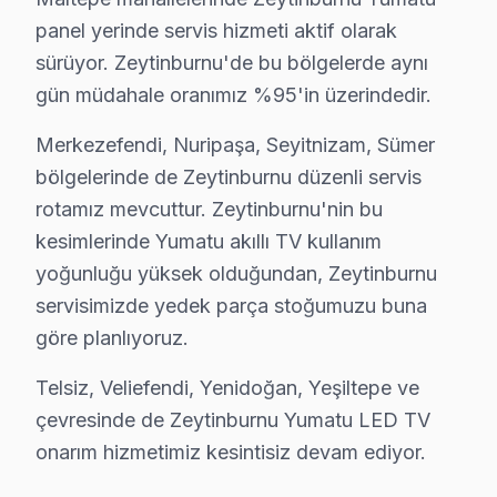
Yılda en az bir kez profesyonel bakım, Yumatu panel'n
panel yerinde servis hizmeti aktif olarak
sürüyor. Zeytinburnu'de bu bölgelerde aynı
Zeytinburnu'da Yumatu TV Yerinde Onarım – E
gün müdahale oranımız %95'in üzerindedir.
Zeytinburnu'da Yumatu televizyonunuz arızalandığında
Merkezefendi, Nuripaşa, Seyitnizam, Sümer
Yerinde tamir sürecimiz — Zeytinburnu:
bölgelerinde de Zeytinburnu düzenli servis
• Zeytinburnu'de yerinde teşhis ve anlık fiyat teklifi
rotamız mevcuttur. Zeytinburnu'nin bu
• Zeytinburnu servisimizde parça onayınız olmadan i
kesimlerinde Yumatu akıllı TV kullanım
• Zeytinburnu'de sertifikalı teknisyen ile güvenli servis
yoğunluğu yüksek olduğundan, Zeytinburnu
• Zeytinburnu servisimizde servis belgesi ve garanti fişi 
servisimizde yedek parça stoğumuzu buna
• Zeytinburnu'de ek arıza çıkması halinde bilgilendirm
göre planlıyoruz.
Yumatu LED TV ürünleriniz için Zeytinburnu'de güvenil
Telsiz, Veliefendi, Yenidoğan, Yeşiltepe ve
çevresinde de Zeytinburnu Yumatu LED TV
Zeytinburnu'da Yumatu TV İçin Orijinal Parça 
onarım hizmetimiz kesintisiz devam ediyor.
Zeytinburnu'da Yumatu televizyon paneli tamirinde Zey