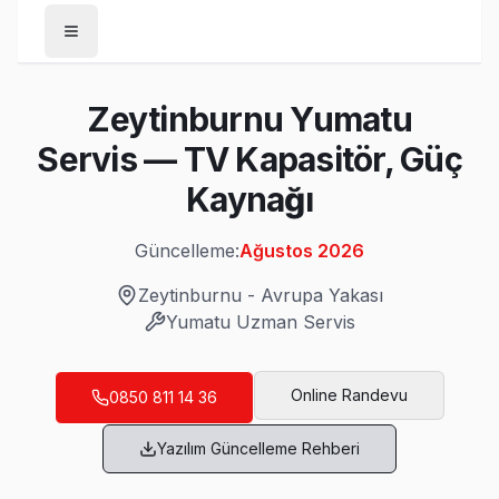
Anasayfa
Zeytinburnu Yumatu
/
Zeytinburnu
Servis — TV Kapasitör, Güç
/
Yumatu
Kaynağı
Son Güncelleme:
Ağustos 2026
Güncelleme:
Ağustos 2026
Zeytinburnu
-
Avrupa Yakası
Yumatu
Uzman Servis
Zeytinburnu'da Mahalle Mahalle Yumatu T
Beştelsiz Yumatu Servis
Online Randevu
0850 811 14 36
Zeytinburnu'da Beştelsiz mahallesi Yumatu TV servisi için 
Yazılım Güncelleme Rehberi
Yumatu Servis Merkezi →