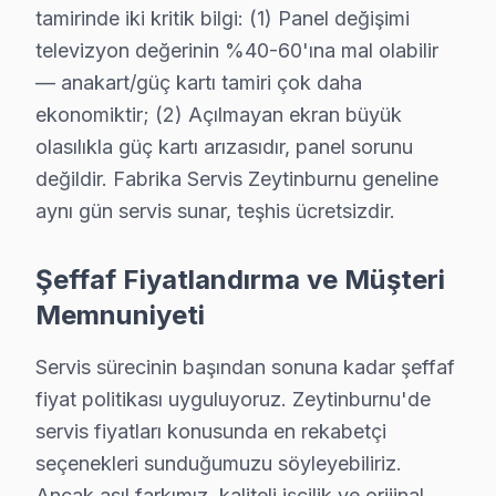
tamirinde iki kritik bilgi: (1) Panel değişimi
televizyon değerinin %40-60'ına mal olabilir
— anakart/güç kartı tamiri çok daha
ekonomiktir; (2) Açılmayan ekran büyük
Zeytinburnu Yakın İlçelerde Yumatu Servisi
olasılıkla güç kartı arızasıdır, panel sorunu
· Arnavutköy Yumatu
· Avcılar Yumatu
değildir. Fabrika Servis Zeytinburnu geneline
aynı gün servis sunar, teşhis ücretsizdir.
· Bağcılar Yumatu
· Bahçelievler Yumatu
Şeffaf Fiyatlandırma ve Müşteri
· Bakırköy Yumatu
· Başakşehir Yumatu
Memnuniyeti
· Bayrampaşa Yumatu
· Beşiktaş Yumatu
Servis sürecinin başından sonuna kadar şeffaf
fiyat politikası uyguluyoruz. Zeytinburnu'de
Zeytinburnu Diğer Marka Servisleri
servis fiyatları konusunda en rekabetçi
· Zeytinburnu Sony
· Zeytinburnu Philips
seçenekleri sunduğumuzu söyleyebiliriz.
Ancak asıl farkımız, kaliteli işçilik ve orijinal