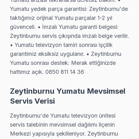
Yumatu yedek parça garantisi: Zeytinburnu'de
Wi-Fi bağlantı kopması sorunu Zeytinburnu bölgesinde çoğunl
taktığımız orijinal Yumatu parçalar 1-2 yıl
Zeytinburnu Yumatu tamiri için Fabrika Servis'i tercih edenl
güvenceli. • İmzalı Yumatu garanti belgesi:
Şunu da belirtelim: Zeytinburnu'de tamir firması seçiminde 
Zeytinburnu servis çıkışında imzalı belge verilir.
Zeytinburnu bölgesindeki servis sıklığı, düzenli bakım prog
• Yumatu televizyon tamiri sonrası işçilik
Güç ışığı yanan ancak açılmayan TV vakalarında Zeytinburnu 
garantimiz eksiksiz uygulanır. • Zeytinburnu
Pratikte gözlemlediğimiz: Zeytinburnu servisimizde kullanıla
Yumatu sonrası destek: Merak ettiğinizde
Zeytinburnu'de Yumatu televizyon onarımında orijinal yedek 
hattımız açık. 0850 811 14 36
Zeytinburnu'de TV onarımını erken dönemde yaptırmak hem mal
Zeytinburnu mahallesindeki bina türleri ve elektrik altyapı
Zeytinburnu Yumatu Mevsimsel
Dikkate almanız gereken bir husus: Görüntü donması ya da çi
Servis Verisi
Zeytinburnu servisimizde tamir sürecinde yaşanabilecek geci
Zeytinburnu servisimizde servis sonrası alacağınız garanti 
Zeytinburnu'de Yumatu televizyon ünitesi
servis talebinin mevsimsel dağılımı ilçenin
Merkezi yapısıyla şekilleniyor. Zeytinburnu