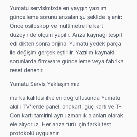
Yumatu servisimizde en yaygın yazılım
Zeytinburnu Yumatu TV Arızaları – Televizyo
güncelleme sorunu arızaları şu şekilde işlenir:
Önce osiloskop ve multimetre ile kart
Yumatu akıllı TV'niz sorun mu çıkarıyor? Zeytinburnu'de
düzeyinde ölçüm yapılır. Arıza kaynağı tespit
Yumatu televizyonlarda sık karşılaşılan arıza türleri ve b
edildikten sonra orijinal Yumatu yedek parça
• Zeytinburnu'de Siyah Ekran / Görüntü Yok: LED back
ile değişim gerçekleştirilir. Yazılım kaynaklı
• Zeytinburnu'de Görüntü Var Ses Yok: Ses kartı vey
sorunlarda firmware güncelleme veya fabrika
• Zeytinburnu'de Kırmızı Işık Yanıp Sönüyor: Güç kart
reset denenir.
• Zeytinburnu'de Görüntüde Şerit / Çizgiler: Panel vey
Yumatu Servis Yaklaşımımız
• Zeytinburnu'de Smart LED TV Donuyor: Firmware bo
• Zeytinburnu'de görüntüleme sistemi Açılmıyor: Kap
marka kalitesi ilkeleri doğrultusunda Yumatu
Zeytinburnu bölgenizdeki Yumatu televizyon paneli arız
akıllı TV'lerde panel, anakart, güç kartı ve T-
Con kartı tamirini ayrı uzmanlık alanları olarak
Yumatu TV Teknik Rehberi: Panel, Teşhis ve On
ele alıyoruz. Her arıza türü için farklı test
Yumatu televizyonlarınızın tamir ve bakımında Zeytinb
protokolü uygulanır.