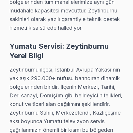
bölgelerinden tüm mahallelerimize aynı gün
Belirtisi:
Cihazın yazılım güncellemeleri sırasın
müdahale kapasitesi mevcuttur. Zeytinburnu
Neden:
Yazılımlarındaki güncellemeler, cihazın
sakinleri olarak yazılı garantiyle teknik destek
2025 Fiyatı:
₺300 - ₺700.
hizmeti kısa sürede hallediyor.
Etkilenen Modeller:
Yumatu 58SMART2020.
5.
Backlight Sorunları
Yumatu Servisi: Zeytinburnu
Belirtisi:
Ekranda bazı alanların kararması veya 
Yerel Bilgi
Neden:
LED panel yapısının zamanla etkilenmes
2025 Fiyatı:
₺600 - ₺1100.
Zeytinburnu ilçesi, İstanbul Avrupa Yakası'nın
Etkilenen Modeller:
Yumatu 50UHD2021.
yaklaşık 290.000+ nüfusu barındıran dinamik
Bu sorunlarla karşılaştığınızda, Zeytinburnu’daki tekn
bölgelerinden biridir. İlçenin Merkezi, Tarihi,
Deri sanayi, Dönüşüm gibi belirleyici nitelikleri,
Zeytinburnu'de Yumatu Servis Seçerken Dikk
konut ve ticari alan dağılımını şekillendirir.
Zeytinburnu Sahili, Merkezefendi, Kazlıçeşme
Beştelsiz'de Yumatu TV Servisi
aksı boyunca Yumatu televizyon servis
Beştelsiz Mahallesi, eski yapıların yoğunlukta olduğu bi
çağrılarımızın önemli bir kısmı bu bölgeden