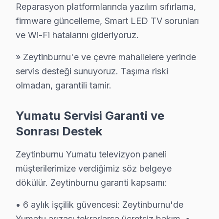
Reparasyon platformlarında yazılım sıfırlama,
Yumatu TV tamiri Zeytinburnu'de fiyat listesi var
firmware güncelleme, Smart LED TV sorunları
Zeytinburnu'de standart fiyatlarımız: LED tamiri ₺300–₺900
ve Wi-Fi hatalarını gideriyoruz.
» Zeytinburnu'e ve çevre mahallelere yerinde
servis desteği sunuyoruz. Taşıma riski
Zeytinburnu'de Yumatu TV Tamiri: Son Söz
olmadan, garantili tamir.
Zeytinburnu'de Yumatu televizyon ünitesi tamiri bu olun
2009'dan bu yana Avrupa Yakası'nda binlerce müşteriye
Yumatu Servisi Garanti ve
Zeytinburnu için randevu: 0850 811 14 36 — Arıza tespit
Sonrası Destek
Zeytinburnu Yumatu televizyon paneli
müşterilerimize verdiğimiz söz belgeye
Yumatu Televizyon Servis Rehberi – Zeytin
dökülür. Zeytinburnu garanti kapsamı:
Yumatu televizyon arızası Zeytinburnu'de yaşandığında, Zey
Bir not: Zeytinburnu bölgesine ayrılan teknisyen kapasitesi,
• 6 aylık işçilik güvencesi: Zeytinburnu'de
Yumatu arızası tekrarlarsa ücretsiz bakım. •
Zeytinburnu servisimizde her tamir işleminde KDV dahil fatur