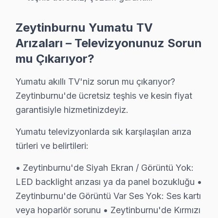
Yeşiltepe'de Yumatu TV Servisi
Zeytinburnu Yumatu TV
Yeşiltepe, sakinlerine sunduğu huzurlu atmosferle bili
Arızaları – Televizyonunuz Sorun
Yumatu Tamir mi, Değişim mi? Rehber
mu Çıkarıyor?
Yumatu TV tamiri konusunda karar vermeden önce göz önü
Yumatu akıllı TV'niz sorun mu çıkarıyor?
Güç kartı, LED backlight veya T-Con kart tamirleri de be
Zeytinburnu'de ücretsiz teşhis ve kesin fiyat
Yerinde teknik destek hizmeti almayı planlıyorsanız, at
garantisiyle hizmetinizdeyiz.
Yumatu televizyonlarda sık karşılaşılan arıza
Zeytinburnu'de Fabrika Servis Neden Tercih E
türleri ve belirtileri:
Zeytinburnu bölgesinde Fabrika tamir'i tercih etmenin pe
• Zeytinburnu'de Siyah Ekran / Görüntü Yok:
Fabrika Servis'in avantajları arasında yerinde tamir imk
LED backlight arızası ya da panel bozukluğu •
Ayrıca, orijinal parçalar kullanarak hem cihazınızın u
Zeytinburnu'de Görüntü Var Ses Yok: Ses kartı
veya hoparlör sorunu • Zeytinburnu'de Kırmızı
Zeytinburnu Yumatu servis - TV Tamiri