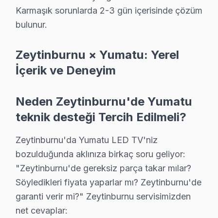
✓ 15+ Yıl Deneyim
Karmaşık sorunlarda 2-3 gün içerisinde çözüm
✓ Yazılı Garanti Belgesi
bulunur.
✓ Orijinal Yedek Parça
✓ Ücretsiz Arıza Tespiti
Zeytinburnu × Yumatu: Yerel
İçerik ve Deneyim
Zeytinburnu Mahallelerinde Yumatu Servis K
Zeytinburnu, İstanbul'un yoğun bir bölgesi olup, farklı
Neden Zeytinburnu'de Yumatu
Zeytinburnu, metro ve otobüs hatlarıyla iyi bir ulaşım 
teknik desteği Tercih Edilmeli?
Somut gözlemlerimiz doğrultusunda, Yumatu televizyon 
Zeytinburnu'da Yumatu LED TV'niz
Yumatu televizyonların yaygın olduğu bir başka mahalle
bozulduğunda aklınıza birkaç soru geliyor:
"Zeytinburnu'de gereksiz parça takar mılar?
Yumatu TV Arızasında Atılacak İlk Adımlar
Söyledikleri fiyata yaparlar mı? Zeytinburnu'de
Yumatu televizyonlar arasında sık karşılaşılan teknik s
garanti verir mi?" Zeytinburnu servisimizden
1.
Ekran Kararması
net cevaplar: