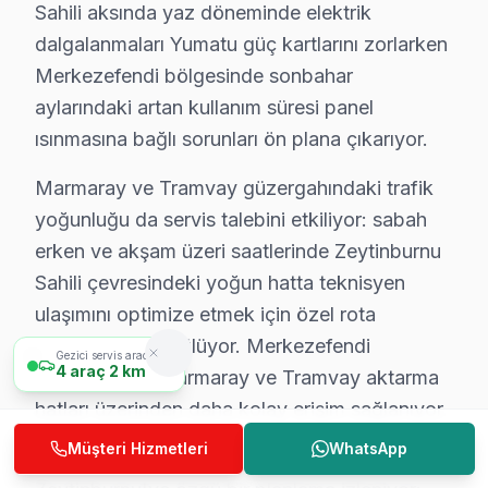
Sahili aksında yaz döneminde elektrik
Zeytinburnu Yumatu TV Servis Ücretleri
dalgalanmaları Yumatu güç kartlarını zorlarken
Zeytinburnu genelinde Yumatu TV tamirinde fiyat merakı doğal. Aşa
Merkezefendi bölgesinde sonbahar
Arıza Türü
Fiyat Aralığı
Süre
aylarındaki artan kullanım süresi panel
ısınmasına bağlı sorunları ön plana çıkarıyor.
Ses ve Port Onarımı
₺200 – ₺600
1–2 saat
Marmaray ve Tramvay güzergahındaki trafik
LED Backlight Tamiri
₺300 – ₺900
1–2 saat
yoğunluğu da servis talebini etkiliyor: sabah
erken ve akşam üzeri saatlerinde Zeytinburnu
Güç Kartı Değişimi
₺400 – ₺1.200
Aynı gün
Sahili çevresindeki yoğun hatta teknisyen
LCD/OLED Panel Tamiri
₺1.500 – ₺8.000
1–3 gün
ulaşımını optimize etmek için özel rota
planlaması yürütülüyor. Merkezefendi
Arıza Tespiti
ÜCRETSİZ
Aynı gün
Gezici servis aracımız
4
araç
2 km
bölgesine ise Marmaray ve Tramvay aktarma
Ana Kart Arızası Onarımı
₺500 – ₺1.800
Aynı gün
hatları üzerinden daha kolay erişim sağlanıyor.
* Zeytinburnu bölgesinde 2025 yılı geçerli fiyat listesidir. Zeytinburnu'
Müşteri Hizmetleri
WhatsApp
Yumatu parça tedariki açısından da