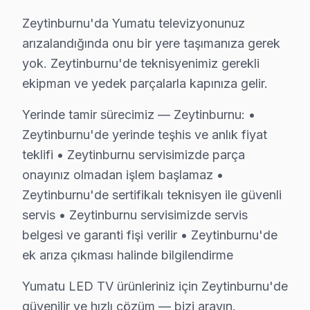
S: Zeytinburnu'de teknik müdahale belgesi ve fatura n
Zeytinburnu'da Yumatu televizyonunuz
C: Tamir tamamlandıktan sonra. Belgede yapılan işlem, k
arızalandığında onu bir yere taşımanıza gerek
S: Zeytinburnu'de tamir sırasında başka sorun bulunu
yok. Zeytinburnu'de teknisyenimiz gerekli
C: Zeytinburnu müşterisine haber verilerek, ek sorunu
ekipman ve yedek parçalarla kapınıza gelir.
S: Zeytinburnu'de TV'yi servis atölyesine götürmek 
Yerinde tamir sürecimiz — Zeytinburnu: •
C: Hayır, Zeytinburnu genelinde ücretsiz kapıdan alım
Zeytinburnu'de yerinde teşhis ve anlık fiyat
S: Zeytinburnu'de düzeltme sonrası problem devam e
teklifi • Zeytinburnu servisimizde parça
C: Zeytinburnu servisimizde garanti süresi içinde aynı 
onayınız olmadan işlem başlamaz •
S: Zeytinburnu'de Yumatu TV'lerde en sık karşılaşıla
Zeytinburnu'de sertifikalı teknisyen ile güvenli
C: Zeytinburnu servisimizde Yumatu yazılım güncelleme 
servis • Zeytinburnu servisimizde servis
S: Zeytinburnu'de Yumatu 4K modeli modelinde hangi 
belgesi ve garanti fişi verilir • Zeytinburnu'de
C: Zeytinburnu'de Yumatu 4K modeli modelinde yazılım 
ek arıza çıkması halinde bilgilendirme
S: Zeytinburnu'de Yumatu televizyon Smart arayüzü ç
Yumatu LED TV ürünleriniz için Zeytinburnu'de
C: Zeytinburnu servisimize başvurmadan önce şunları d
güvenilir ve hızlı çözüm — bizi arayın.