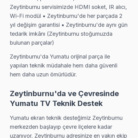
Zeytinburnu servisimizde HDMI soket, IR alıcı,
Zeytinburnu bu marka Sertifikalı Kadro: Yumatu yetkili 
Wi-Fi modül • Zeytinburnu'de her parçada 2
Zeytinburnu'de İtibar: Zeytinburnu ve çevresinde terci
yıl değişim garantisi • Zeytinburnu'de aynı gün
Sabah arayın öğleden önce bakalım. 0850 811 14 36
tedarik imkânı (Zeytinburnu stoğumuzda
bulunan parçalar)
Uzman Yumatu Teknisyen Ekibimiz
Zeytinburnu Yumatu Hizmet'in başarısı, Zeytinburnu eki
Zeytinburnu'da Yumatu orijinal parça ile
yapılan teknik müdahale hem daha güvenli
• Zeytinburnu'de Yumatu Yetkili Hizmet Sertifikasyon
hem daha uzun ömürlüdür.
Zeytinburnu teknisyenlerimiz Yumatu tarafından resmi eğ
• Zeytinburnu'de BGA ve SMD Lehimleme Uzmanlığı
Zeytinburnu'da ve Çevresinde
Anakart üzerindeki mikro arızaları tahmin değil, ölçüm
Yumatu TV Teknik Destek
• Yazılım ve Firmware Yükseltmesi
Wi-Fi bağlantı sorunlarından fabrika ayarları sıfırlam
Yumatu ekran teknik desteğimiz Zeytinburnu
• Zeytinburnu'de Sürekli Eğitim Programları
merkezden başlayıp çevre ilçelere kadar
Yazılım güncellemesinden chip-level tamire kadar her
uzanıyor. Zeytinburnu adresinize en yakın ekip