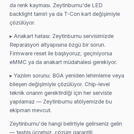
Nuripaşa Mahallesi, dinamik bir yapılaşma sürecinde yer
da renk kayması. Zeytinburnu'de LED
backlight tamiri ya da T-Con kart değişimiyle
Seyitnizam'da Yumatu TV Servisi
çözülüyor.
Seyitnizam Mahallesi, farklı yapılar ve teknik alt yapıs
▸ Anakart hatası: Zeytinburnu servisimizde
Sümer'de Yumatu TV Servisi
Reparasyon altyapısına özgü bir sorun.
Firmware reset ile başlıyoruz; geçmiyorsa
Sümer Mahallesi, hem eski hem de yeni yapıları barındıra
eMMC ya da anakart müdahalesi gerekiyor.
Telsiz'de Yumatu TV Servisi
▸ Yazılım sorunu: BGA yeniden lehimleme veya
Telsiz Mahallesi, çeşitli bina tipleriyle dolu bir yerl
bileşen değişimiyle çözülüyor. Chip-level
Veliefendi'de Yumatu TV Servisi
teknik onarım gerektirdiği için her serviste
yapılamaz — Zeytinburnu atölyemizde bu
Veliefendi Mahallesi, modern binalarıyla tanınmakta ve 
ekipman mevcut.
Yenidoğan'da Yumatu TV Servisi
Zeytinburnu'de hangi belirtiyle gelirseniz gelin
Yenidoğan Mahallesi, eski ve yeni yapıların bir arada b
— teşhis ücretsiz, çözüm garantili.