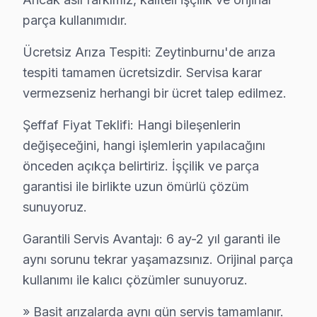
· Zeytinburnu Hi-Level
· Zeytinburnu iFFALCON
parça kullanımıdır.
Ücretsiz Arıza Tespiti: Zeytinburnu'de arıza
· Zeytinburnu Samsung
· Zeytinburnu LG
tespiti tamamen ücretsizdir. Servisa karar
vermezseniz herhangi bir ücret talep edilmez.
· Zeytinburnu Panasonic
· Zeytinburnu Toshiba
Şeffaf Fiyat Teklifi: Hangi bileşenlerin
değişeceğini, hangi işlemlerin yapılacağını
önceden açıkça belirtiriz. İşçilik ve parça
Zeytinburnu Yumatu Servis: En Çok Sorulan 
garantisi ile birlikte uzun ömürlü çözüm
Zeytinburnu Yumatu televizyon paneli tamirinde iki kr
sunuyoruz.
Garantili Servis Avantajı: 6 ay-2 yıl garanti ile
aynı sorunu tekrar yaşamazsınız. Orijinal parça
kullanımı ile kalıcı çözümler sunuyoruz.
Yumatu Servis: 15 Yıl Deneyim
» Basit arızalarda aynı gün servis tamamlanır.