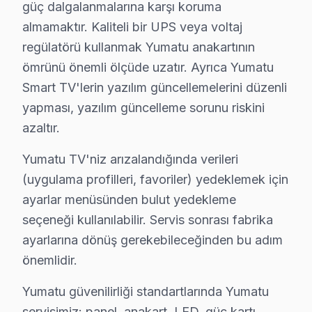
Yumatu LED TV Bakım Tavsiyeleri
güç dalgalanmalarına karşı koruma
almamaktır. Kaliteli bir UPS veya voltaj
Yumatu TV'ler için en yaygın kullanıcı hatası; güç da
regülatörü kullanmak Yumatu anakartının
bu marka TV'niz arızalandığında verileri (uygulama pro
ömrünü önemli ölçüde uzatır. Ayrıca Yumatu
Yumatu güvenilirliği standartlarında Yumatu servisimiz:
Smart TV'lerin yazılım güncellemelerini düzenli
yapması, yazılım güncelleme sorunu riskini
Zeytinburnu Mahalle Bazlı Yumatu TV Servis
azaltır.
Zeytinburnu genelinde Yumatu televizyon ünitesi tekni
Beştelsiz, Çırpıcı, Gökalp, Kazlıçeşme, Maltepe mahal
Yumatu TV'niz arızalandığında verileri
(uygulama profilleri, favoriler) yedeklemek için
Merkezefendi, Nuripaşa, Seyitnizam, Sümer bölgeleri
ayarlar menüsünden bulut yedekleme
Telsiz, Veliefendi, Yenidoğan, Yeşiltepe ve çevresind
seçeneği kullanılabilir. Servis sonrası fabrika
Zeytinburnu Yumatu TV Yerleştirme ve Bağlan
ayarlarına dönüş gerekebileceğinden bu adım
önemlidir.
Yeni bir Yumatu televizyon aldıysanız, Zeytinburnu'da
Sunduğumuz kurulum seçenekleri:
Yumatu güvenilirliği standartlarında Yumatu
• Zeytinburnu'de televizyon paneli duvar askısı montajı
servisimiz: panel, anakart, LED, güç kartı,