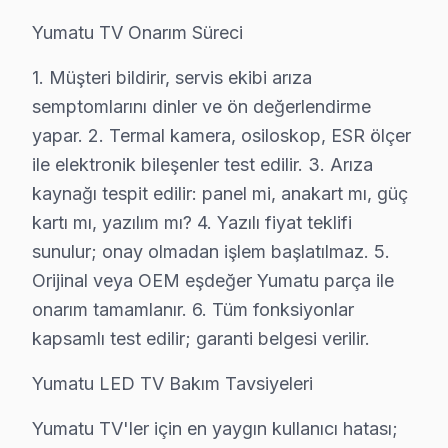
Yumatu TV Onarım Süreci
Yumatu TV Teknik Profil ve Servis Rehberi
Yumatu televizyon ünitesi Teknik Servis Rehberi
1. Müşteri bildirir, servis ekibi arıza
Yumatu panel'lerde En Sık Karşılaşılan Arızalar
semptomlarını dinler ve ön değerlendirme
yapar. 2. Termal kamera, osiloskop, ESR ölçer
Yumatu servisimizde en yaygın yazılım güncelleme sorunu
ile elektronik bileşenler test edilir. 3. Arıza
bu marka Servis Yaklaşımımız
kaynağı tespit edilir: panel mi, anakart mı, güç
marka kalitesi ilkeleri doğrultusunda Yumatu akıllı TV'l
kartı mı, yazılım mı? 4. Yazılı fiyat teklifi
bu TV TV Onarım Süreci
sunulur; onay olmadan işlem başlatılmaz. 5.
1. Müşteri bildirir, servis ekibi arıza semptomlarını di
Orijinal veya OEM eşdeğer Yumatu parça ile
2. Termal kamera, osiloskop, ESR ölçer ile elektronik bil
onarım tamamlanır. 6. Tüm fonksiyonlar
3. Arıza kaynağı tespit edilir: panel mi, anakart mı, güç
kapsamlı test edilir; garanti belgesi verilir.
4. Yazılı fiyat teklifi sunulur; onay olmadan işlem başla
Yumatu LED TV Bakım Tavsiyeleri
5. Orijinal veya OEM eşdeğer Yumatu parça ile onarım
6. Tüm fonksiyonlar kapsamlı test edilir; garanti belgesi 
Yumatu TV'ler için en yaygın kullanıcı hatası;