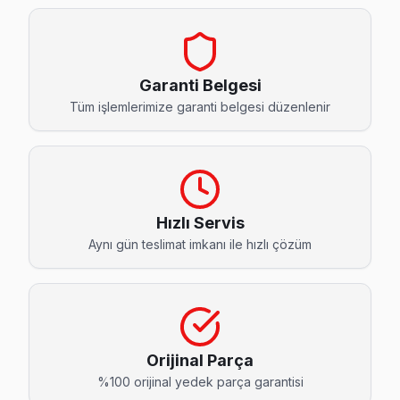
Çırpıcı Yumatu Servis
Çırpıcı semtindeki Yumatu TV sorunları için kapıya kadar se
Zeytinburnu Yumatu Servis →
Garanti Belgesi
Gökalp Yumatu Servis
Tüm işlemlerimize garanti belgesi düzenlenir
Yumatu marka TV'niz Gökalp'de çalışmıyorsa teknik ekibimiz
Zeytinburnu TV Servis Merkezi →
Kazlıçeşme Yumatu Servis
Zeytinburnu'da Kazlıçeşme mahallesi için Yumatu TV fiyat tek
Hızlı Servis
Aynı gün teslimat imkanı ile hızlı çözüm
Kazlıçeşme Yumatu Anakart Tamiri →
Maltepe Yumatu Servis
Yumatu marka TV'niz Maltepe'de çalışmıyorsa teknik ekibimi
Maltepe Yumatu Anakart Tamiri →
Orijinal Parça
Merkezefendi Yumatu Servis
%100 orijinal yedek parça garantisi