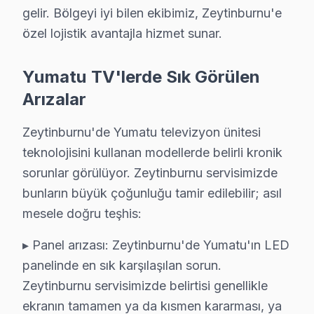
gelir. Bölgeyi iyi bilen ekibimiz, Zeytinburnu'e
Çırpıcı'da Yumatu TV Servisi
özel lojistik avantajla hizmet sunar.
Çırpıcı Mahallesi, modern konutları ve gelişmiş altyapı
Gökalp'de Yumatu TV Servisi
Yumatu TV'lerde Sık Görülen
Gökalp Mahallesi, yeni yapılan binalarıyla göz önünde bu
Arızalar
Kazlıçeşme'de Yumatu TV Servisi
Zeytinburnu'de Yumatu televizyon ünitesi
teknolojisini kullanan modellerde belirli kronik
Kazlıçeşme, gelişmekte olan bir mahalle olup, burada set
sorunlar görülüyor. Zeytinburnu servisimizde
Maltepe'de Yumatu TV Servisi
bunların büyük çoğunluğu tamir edilebilir; asıl
Maltepe Mahallesi, çeşitli bina tipleri ve altyapısıyla 
mesele doğru teşhis:
Merkezefendi'de Yumatu TV Servisi
▸ Panel arızası: Zeytinburnu'de Yumatu'ın LED
panelinde en sık karşılaşılan sorun.
Merkezefendi Mahallesi, çeşitli çağdaş konut projeleri i
Zeytinburnu servisimizde belirtisi genellikle
Nuripaşa'da Yumatu TV Servisi
ekranın tamamen ya da kısmen kararması, ya