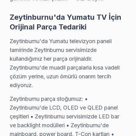
Zeytinburnu'de Yumatu Hizmete Nasıl Ulaşılır
Zeytinburnu'da Yumatu TV İçin
Zeytinburnu'de Yumatu televizyon servis ihtiyacınız i
Orijinal Parça Tedariki
Telefon: 0850 811 14 36
• Zeytinburnu'de aynı gün Yumatu televizyon randev
Zeytinburnu'da Yumatu televizyon paneli
• Belirlenen saatte uzman bu TV teknisyeni Zeytinbur
tamirinde Zeytinburnu servisimizde
kullandığımız her parça orijinaldir.
• Zeytinburnu genelinde hızlı ve profesyonel Yumatu t
Zeytinburnu'de muadil parçalarla kısa vadeli
Zeytinburnu'de Yerinde Yumatu Televizyon Servis Avanta
çözüm yerine, uzun ömürlü onarım tercih
Zeytinburnu Sahili, Merkezefendi, Kazlıçeşme bölgeleri
ediyoruz.
Sabah arayın öğleden önce bakalım. 0850 811 14 36
Zeytinburnu parça stoğumuz: •
Zeytinburnu Yumatu Televizyon Servisi İçin Gü
Zeytinburnu'de LCD, OLED ve QLED panel
Zeytinburnu bölgesinde Yumatu televizyonunuz arızala
çeşitleri • Zeytinburnu servisimizde LED bar
Zeytinburnu'deki Tecrübemiz: Zeytinburnu ve yakın çev
ve backlight modülleri • Zeytinburnu'de
mainboard, power board, T-Con kartları •
Zeytinburnu Servis Güvencesi: Zeytinburnu'de gerçekleş