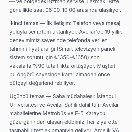
— ve bölgedeki uzman servise ulaşmak. Bize
Avcılar Arçelik servis - TV Tamiri
genellikle saat 08:00-10:00 arasında ulaşılıyor.
Avcılar sakinleri Metrobüs ile günlük hayatlarını düze
İkinci temas — İlk iletişim: Telefon veya mesaj
İstanbul Üniversitesi çevresinde büyüdük. Avcılar'ı iyi
yoluyla semptom aktarılıyor. Avcılar'de 19 yıllık
Fabrika Servis — 2009'dan beri bu bölgenin Arçelik tele
deneyimimiz sayesinde telefonda verilen
tahmini fiyat aralığı (Smart televizyon paneli
Neden Avcılar'de Arçelik teknik desteği Terci
sistem sorunu için ₺1350–₺1650) son
Avcılar Arçelik TV Ekran Anakart Profesyonel Servis ve Tamir
vakalarla %90 tutarlılıkta örtüşüyor. Müşteri
Avcılar'da Arçelik görüntüleme sistemi'niz bozulduğunda
bu öngörü sayesinde karar almadan önce
• Avcılar'de 25+ sertifikalı teknisyen Arçelik televizy
bütçeyi değerlendirebiliyor.
• Avcılar'de sadece orijinal parça kullanıyoruz. parça
Üçüncü temas — Saha müdahalesi: İstanbul
• Osiloskop, ESR ölçer, termal kamera ile teşhis yap
Üniversitesi ve Avcılar Sahili dahil tüm Avcılar
Bir şey daha:, İstanbul Üniversitesi, Avcılar Sahili, M
mahallelerine Metrobüs ve E-5 Karayolu
güzergâhından ulaşan ekibimiz, her ziyarette
Arçelik TV'lerde Sık Görülen Arızalar
taşınabilir test ekipmanıyla geliyor. Arçelik VA