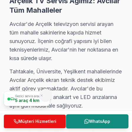
Arçelik TV Servis Ağımız: Avcılar
Wi-Fi bağlantı sorunlarından fabrika ayarları sıfırlam
Tüm Mahalleler
• Avcılar'de Sürekli Eğitim Programları
Avcılar'de Arçelik televizyon servisi arayan
Her yıl marka sertifikasyon programlarına katılarak tek
tüm mahalle sakinlerine kapıda hizmet
» Ekibimiz, her servis işlemini sanatsal bir titizlikle g
sunuyoruz. İlçenin coğrafi yapısını iyi bilen
Avcılar'de televizyon servis ihtiyacınız için, güvenilir
teknisyenlerimiz, Avcılar'nin her noktasına en
kısa sürede ulaşır.
Avcılar Arçelik servis Merkezi
Avcılar Arçelik uzman ekibimiz, Avcılar bölge genelinde
Tahtakale, Üniversite, Yeşilkent mahallelerinde
Avcılar'de Arçelik servis talebiniz için bizi arayabilir
Avcılar Arçelik ekran teknik destek ekibimiz
aktif görev yapmaktadır. Avcılar'de bu
Avcılar'de Arçelik teknik destek hizmetimiz TV arızalar
bölgelerde panel, anakart ve LED arızalarına
Gezici servis aracımız
Avcılar bu marka servis ekibi olarak, Avcılar'de Arçelik
5
araç
4 km
aynı gün müdahale sağlıyoruz.
Avcılar Arçelik Servis Deneyimimiz: Rakamlar
Ambarlı, Cihangir, Denizköşkler bölgelerinde
Müşteri Hizmetleri
WhatsApp
2009'dan bu yana Avrupa Yakası'nda Arçelik görüntülem
Avcılar yerleşik müşterilerimize Arçelik