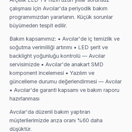
C: Avcılar'de Arçelik A65 OLED panel modelinde HDMI 
çalışması için Avcılar'da periyodik bakım
S: Avcılar'de Arçelik görüntüleme sistemi Smart aray
programımızdan yararlanın. Küçük sorunlar
C: Avcılar servisimize başvurmadan önce şunları deneyi
büyümeden tespit edilir.
Avcılar'de Arçelik Hizmete Nasıl Ulaşılır?
Bakım kapsamımız: • Avcılar'de iç temizlik ve
Avcılar sakinleri için Arçelik televizyon servisi her an 
soğutma verimliliği artırımı • LED şerit ve
backlight yoğunluğu kontrolü — Avcılar
Telefon: 0850 811 14 36
servisimizde • Avcılar'de anakart SMD
• Avcılar'de WhatsApp üzerinden de destek
komponent incelemesi • Yazılım ve
• Avcılar genelinde aynı gün Arçelik televizyon servisi
güncelleme durumu değerlendirmesi — Avcılar
• Avcılar'ye belirlenen saatte Arçelik uzmanı gönderi
• Avcılar'de garanti kapsamı ve bakım raporu
Avcılar Yerinde Servis Detayları: Avcılar'de Arçelik LED
hazırlanması
İstanbul Üniversitesi, Avcılar Sahili, Marmara Denizi k
Avcılar'da düzenli bakım yaptıran
Sizi bilgilendirelim. 0850 811 14 36
müşterilerimizde arıza oranı %60 daha
Avcılar Arçelik Televizyon Servisi İçin Güvenil
düşüktür.