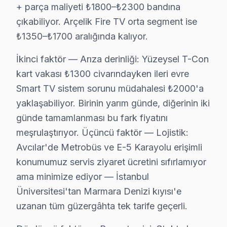
Dördüncü faktör — Parça temini: Stokta hazır Arçelik 
+ parça maliyeti ₺1800–₺2300 bandına
Avcılar coğrafyasını Arçelik servis perspektifinden ok
çıkabiliyor. Arçelik Fire TV orta segment ise
₺1350–₺1700 aralığında kalıyor.
Avcılar Sahili ikinci kritik referans: karma yapılaşmal
Marmara Denizi kıyısı ise ilçenin "değişim bölgesi": ke
İkinci faktör — Arıza derinliği: Yüzeysel T-Con
Avcılar'deki Arçelik teknik servis deneyimi, elektroma
kart vakası ₺1300 civarındayken ileri evre
Arçelik VA Panel sürücü katmanında LVDS sinyal bütünl
Smart TV sistem sorunu müdahalesi ₺2000'a
Arçelik Android televizyon paneli modellerindeki HDMI 
yaklaşabiliyor. Birinin yarım günde, diğerinin iki
19 yıllık Avcılar servis kronolojisi, Arçelik televizyon
günde tamamlanması bu fark fiyatını
meşrulaştırıyor. Üçüncü faktör — Lojistik:
Orta dönemde (2011-2016) Arçelik VA Panel LED panel tek
Avcılar'de Metrobüs ve E-5 Karayolu erişimli
Son dönemde (2017-bugün) bu TV IPS ve OLED/QLED geçiş
konumumuz servis ziyaret ücretini sıfırlamıyor
Avcılar'de bu marka servisi seçmeden önce sorulması ger
ama minimize ediyor — İstanbul
"söz konusu model VA Panel için orijinal parça mı kulla
Üniversitesi'tan Marmara Denizi kıyısı'e
"Avcılar'nin her mahallesine geliyor musunuz?" — Evet.
uzanan tüm güzergâhta tek tarife geçerli.
Avcılar bu cihaz servis verisi, komşu ilçelerle karşı