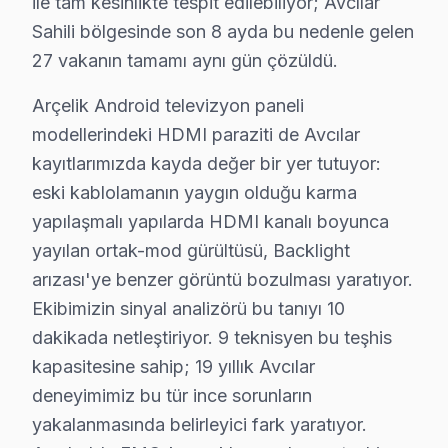
ile tam kesinlikte tespit edilebiliyor; Avcılar
Avcılar'de Arçelik TV panel altyapısı hakkında bilmeni
Sahili bölgesinde son 8 ayda bu nedenle gelen
Avcılar'de arçelik, Koç Grubu bünyesindeki Arçelik A.Ş
27 vakanın tamamı aynı gün çözüldü.
Avcılar bölgesinde işlemci ve yazılım tarafı da önemlidi
Arçelik Android televizyon paneli
Avcılar'de arçelik ARC işlemci, Crystal Pro görüntü i
modellerindeki HDMI paraziti de Avcılar
Avcılar servisimizde Arçelik tamiri sırasında dikkat ettiğ
kayıtlarımızda kayda değer bir yer tutuyor:
1. Avcılar'de Google televizyon ünitesi modellerde fab
eski kablolamanın yaygın olduğu karma
2. Avcılar'de Crystal Pro filtresi hasar görünce renk 
yapılaşmalı yapılarda HDMI kanalı boyunca
yayılan ortak-mod gürültüsü, Backlight
3. Avcılar'de Arçelik-Beko ortak platform: bazı anak
arızası'ye benzer görüntü bozulması yaratıyor.
4. Avcılar'de HDMI eARC portu (genellikle HDMI 1) ARC
Ekibimizin sinyal analizörü bu tanıyı 10
5. Avcılar'de Wi-Fi 6 modellerde ağ kartı ayrı modüldür
dakikada netleştiriyor. 9 teknisyen bu teşhis
Avcılar söz konusu model Onarım Fiyat Rehberi (2025
kapasitesine sahip; 19 yıllık Avcılar
• Avcılar'de panel değişimi: 2.200 – 6.500 TL
deneyimimiz bu tür ince sorunların
• Avcılar'de anakart tamiri: 400 – 1.100 TL
yakalanmasında belirleyici fark yaratıyor.
• Avcılar'de güç kartı tamiri: 250 – 750 TL