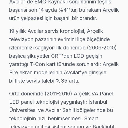
Avcılar'de EMC-kaynaklı sorunlarının teşhis
• Avcılar'de LED backlight değişimi: 180 – 500 TL
başarısı son 14 ayda %41'tür, bu rakam Arçelik
Avcılar'de fiyatlar model, boyut ve arıza türüne göre değ
ürün yelpazesi için başarılı bir orandır.
19 yıllık Avcılar servis kronolojisi, Arçelik
Arçelik TV Teknik Profil ve Servis Rehberi
televizyon pazarının evrimini ilçe ölçeğinde
Avcılar'de Arçelik Teşhis ve Onarım Uzmanlığı
izlememizi sağlıyor. İlk dönemde (2006-2010)
Avcılar Servisimizde Arçelik Teşhis Süreci
başlıca şikayetler CRT'den LCD geçişin
Avcılar'de Arçelik akıllı TV servis menüsüne erişim: 
yarattığı T-Con kart türünde sorunlardı; Arçelik
Avcılar'de Arçelik Yazılım Altyapısı
Fire ekran modellerinin Avcılar'ye girişiyle
Avcılar'de google görüntüleme sistemi OS (2022+), And
birlikte servis talebi %35 arttı.
Avcılar Servisinde Arçelik Panel Teknolojisi
Orta dönemde (2011-2016) Arçelik VA Panel
Avcılar'de arçelik, Koç Grubu bünyesindeki söz konusu 
LED panel teknolojisi yaygınlaştı; İstanbul
Avcılar'de bu cihaz Ana Kart ve İşlemci
Üniversitesi ve Avcılar Sahili bölgelerinde bu
Avcılar'de arçelik ARC işlemci, Crystal Pro görüntü i
teknolojinin hızlı benimsenmesi, Smart
Avcılar Servisimizde Sık Karşılaştığımız Arçelik Teknik
televizyon ünitesi sistem sorunu ve Backlight