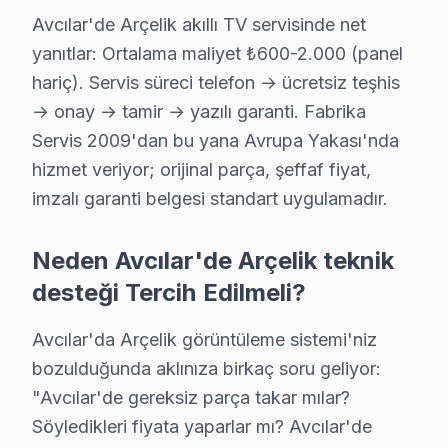
Avcılar'de Arçelik akıllı TV servisinde net
· Avcılar Hi-Level
· Avcılar iFFALCON
yanıtlar: Ortalama maliyet ₺600-2.000 (panel
hariç). Servis süreci telefon → ücretsiz teşhis
· Avcılar Samsung
· Avcılar LG
→ onay → tamir → yazılı garanti. Fabrika
Servis 2009'dan bu yana Avrupa Yakası'nda
· Avcılar Panasonic
· Avcılar Toshiba
hizmet veriyor; orijinal parça, şeffaf fiyat,
imzalı garanti belgesi standart uygulamadır.
Neden Avcılar'de Arçelik teknik
Avcılar'de Arçelik TV Tamiri — Bilmeniz Ge
desteği Tercih Edilmeli?
Avcılar'de Arçelik akıllı TV servisinde net yanıtlar:
Avcılar'da Arçelik görüntüleme sistemi'niz
bozulduğunda aklınıza birkaç soru geliyor:
"Avcılar'de gereksiz parça takar mılar?
Söyledikleri fiyata yaparlar mı? Avcılar'de
Arçelik Televizyon Servis Rehberi