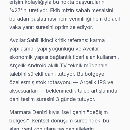
Avcılar'de ödeme kolaylığı:
erişim kolaylığıyla bu nokta başvuruların
• Nakit, kredi kartı, taksit
%27'ini üretiyor. Ekibimizin sabah mesaisini
buradan başlatması hem verimliliği hem de acil
• Fatura kesilir (KDV dahil)
vaka yanıt süresini optimize ediyor.
• Ön ödeme istenmez
Avcılar'da Arçelik servis fiyatı için randevu alın — teşh
Avcılar Sahili ikinci kritik referans: karma
yapılaşmalı yapı yoğunluğu ve Avcılar
Avcılar'da Arçelik Chip-Level Tamir Uzmanları
ekonomik yapısı bağlantılı ticari alan kullanımı,
Arçelik ürünlerine hakim, sertifikalı teknisyen kadromuz
Arçelik Android akıllı TV teknik müdahale
Ekibimizin farkı:
talebini sürekli canlı tutuyor. Bu bölgeye
özelleşmiş stok rotasyonu — Arçelik IPS ve
• Avcılar'de fabrika eğitimli teknik uzmanlar
aksesuarları — beklenmedik talep artışlarında
• Dijital teşhis ekipmanı kullanımı
dahi teslim süresini 3 günde tutuyor.
• Avcılar servisimizde panel ölçüm ve oscilloskop anal
• Avcılar'de müşteri yorumları ile kanıtlanmış kalite
Marmara Denizi kıyısı ise ilçenin "değişim
• Sürekli eğitim ve teknoloji takibi
bölgesi": kentsel dönüşüm sürecindeki bu
Avcılar'da Arçelik televizyonunuzun tamirini konusund
alan, yeni konutlara taşınan ailelerin