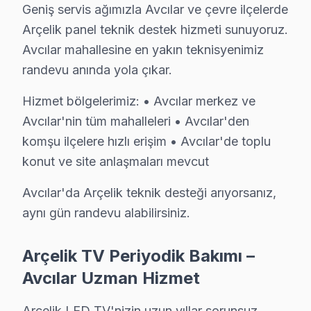
C: Avcılar'de resmi anlamda marka yetkili servisi değili
Geniş servis ağımızla Avcılar ve çevre ilçelerde
S: Avcılar'de orijinal mi yoksa yan sanayi parça mı kull
Arçelik panel teknik destek hizmeti sunuyoruz.
C: servisimizde yalnızca orijinal ve OEM eşdeğeri yedek 
Avcılar mahallesine en yakın teknisyenimiz
randevu anında yola çıkar.
S: Avcılar'de Arçelik televizyon paneli tamiri ne kadar
C: Avcılar'de yazılım ve güç sorunları genellikle aynı g
Hizmet bölgelerimiz: • Avcılar merkez ve
S: Avcılar'de arıza tespiti ücretsiz mi?
Avcılar'nin tüm mahalleleri • Avcılar'den
C: Evet, Avcılar'de tamamen ücretsizdir. Teklif onayın
komşu ilçelere hızlı erişim • Avcılar'de toplu
S: Avcılar'de kapıya servis geliyor mu?
konut ve site anlaşmaları mevcut
C: Evet, Avcılar genelinde ücretsiz kapıdan alım-tesli
Avcılar'da Arçelik teknik desteği arıyorsanız,
S: Avcılar'de bu marka Smart televizyon yazılım sorun
aynı gün randevu alabilirsiniz.
C: Evet; Avcılar servisimizde Android TV, Tizen, Web
S: Avcılar'de Arçelik ekran'lerde en sık karşılaşılan
Arçelik TV Periyodik Bakımı –
C: Avcılar servisimizde Arçelik HDMI port okumama arız
Avcılar Uzman Hizmet
S: Avcılar'de söz konusu model Arçelik A65 OLED tele
Arçelik LED TV'nizin uzun yıllar sorunsuz