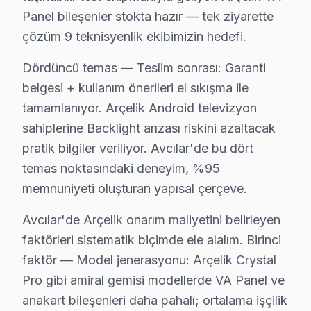
Avcılar bölgesindeki Arçelik kullanıcılarının getirdiği 
Panel bileşenler stokta hazır — tek ziyarette
Smart panel sistem sorunu: Avcılar'de Arçelik VA Panel p
çözüm 9 teknisyenlik ekibimizin hedefi.
Backlight arızası: Avcılar'de Android akıllı TV sistem
Dördüncü temas — Teslim sonrası: Garanti
T-Con kart: Avcılar'de IPS ekranlarda daha sık rastlıyo
belgesi + kullanım önerileri el sıkışma ile
Wi-Fi bağlantı: Avcılar'de bu sorunla başvuran müşteril
tamamlanıyor. Arçelik Android televizyon
» Avcılar'de tüm söz konusu model model ve serilerind
sahiplerine Backlight arızası riskini azaltacak
pratik bilgiler veriliyor. Avcılar'de bu dört
Avcılar × Arçelik: Yerel İçerik ve Deneyim
temas noktasındaki deneyim, %95
Avcılar'deki Arçelik müşteri yolculuğunu dört kritik t
memnuniyeti oluşturan yapısal çerçeve.
İkinci temas — İlk iletişim: Telefon veya mesaj yoluyl
Avcılar'de Arçelik onarım maliyetini belirleyen
Üçüncü temas — Saha müdahalesi: İstanbul Üniversitesi 
faktörleri sistematik biçimde ele alalım. Birinci
Dördüncü temas — Teslim sonrası: Garanti belgesi + kul
faktör — Model jenerasyonu: Arçelik Crystal
Avcılar'de Arçelik onarım maliyetini belirleyen faktörl
Pro gibi amiral gemisi modellerde VA Panel ve
İkinci faktör — Arıza derinliği: Yüzeysel T-Con kart v
anakart bileşenleri daha pahalı; ortalama işçilik