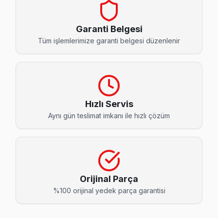
Cihangir Arçelik Servis
Cihangir sakinlerine özel: Arçelik TV tamirinde parça değişi
Garanti Belgesi
Avcılar TV Servis Merkezi →
Tüm işlemlerimize garanti belgesi düzenlenir
Denizköşkler Arçelik Servis
Arçelik TV Denizköşkler adresinde firmware güncellemesi s
Arçelik Servis Merkezi →
Hızlı Servis
Firuzköy Arçelik Servis
Aynı gün teslimat imkanı ile hızlı çözüm
Avcılar'nın Firuzköy bölgesindeki Arçelik müşterilerimiz ta
Firuzköy Arçelik Açılmıyor Arıza →
Gümüşpala Arçelik Servis
Avcılar'nın Gümüşpala bölgesindeki Arçelik müşterilerimiz t
Orijinal Parça
Gümüşpala Arçelik Anakart Tamiri →
%100 orijinal yedek parça garantisi
Mustafa Kemal Paşa Arçelik Servis