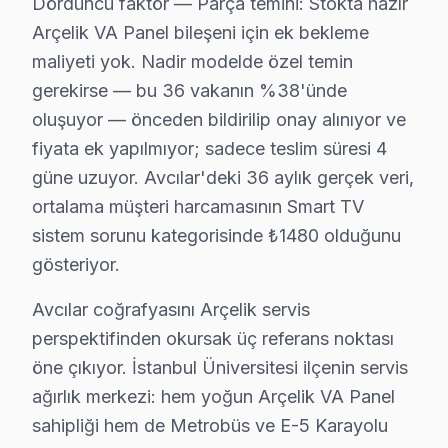
Dördüncü faktör — Parça temini: Stokta hazır
Arıza profili karşılaştırmasında ise durum farklı: Avcı
Arçelik VA Panel bileşeni için ek bekleme
Çözüm hızı karşılaştırmasında Avcılar iyi bir konumda
maliyeti yok. Nadir modelde özel temin
gerekirse — bu 36 vakanın %38'ünde
Arçelik TV Tamir Fiyatı – Avcılar Servisinde Şe
oluşuyor — önceden bildirilip onay alınıyor ve
Arçelik televizyon paneli tamiri için Avcılar'da net ve
fiyata ek yapılmıyor; sadece teslim süresi 4
2025 Avcılar Arçelik televizyon servis ücretleri:
güne uzuyor. Avcılar'deki 36 aylık gerçek veri,
• Anakart tamiri/değişimi: ₺500 – ₺1.800
ortalama müşteri harcamasının Smart TV
• T-Con kartı değişimi: ₺350 – ₺900
sistem sorunu kategorisinde ₺1480 olduğunu
• Panel (ekran) değişimi: ₺1.500 – ₺8.000 (boyut ve te
gösteriyor.
• Yazılım güncelleme ve hata giderme: ₺200 – ₺500
Avcılar coğrafyasını Arçelik servis
• LED backlight tamiri: ₺500 – ₺2.000
perspektifinden okursak üç referans noktası
• Güç kartı (power board) tamiri: ₺400 – ₺1.200
öne çıkıyor. İstanbul Üniversitesi ilçenin servis
• Kapasitör değişimi (anakart): ₺250 – ₺600
ağırlık merkezi: hem yoğun Arçelik VA Panel
• Ses kartı/hoparlör tamiri: ₺300 – ₺700
sahipliği hem de Metrobüs ve E-5 Karayolu