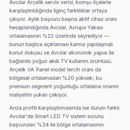
Avcılar Arçelik servis verisi, komşu ilçelerle
• Avcılar'de Görüntü Var Ses Yok: Ses kartı veya hop
karşılaştırıldığında ilginç farklılıklar ortaya
• Avcılar'de Kırmızı Işık Yanıp Sönüyor: Güç kartı (p
çıkıyor. Aylık başvuru başına aktif cihaz oranı
• Avcılar'de Görüntüde Şerit / Çizgiler: Panel veya şer
hesaplandığında Avcılar, Avrupa Yakası
• Avcılar'de Smart LED TV Donuyor: Firmware bozulma
ortalamasının %22 üzerinde seyrediyor —
bunun başlıca açıklaması karma yapılaşmalı
• Avcılar'de görüntüleme sistemi Açılmıyor: Kapasitö
konut dokusu ve Avcılar ekonomik yapısı ile
Avcılar bölgenizdeki Arçelik televizyon paneli arızanız
bağlantılı yoğun akıllı TV kullanım örüntüsü.
Avcılar'da Aynı Gün Arçelik Servis – Hızlı Müd
Arçelik VA Panel model tercih oranı da
bölgesel ortalamadan %20 yüksek; bu
Arızalı televizyonlarınız günlük yaşamınızı aksatmasın.
premium segment yoğunluğu ortalama onarım
Hızlı servis avantajlarımız:
maliyetini yukarı çekiyor.
• Avcılar'de ekspres servis: 4 saat içinde müdahale gar
Arıza profili karşılaştırmasında ise durum farklı:
• Teknisyen yolda iken anlık konum bildirimi
Avcılar'de Smart LED TV sistem sorunu
• Avcılar parça temin süresi: aynı gün (stokta mevcut
başvuruları %34 ile bölge ortalamasının
• Avcılar'de iş yerine özel mesai saati dışı servis