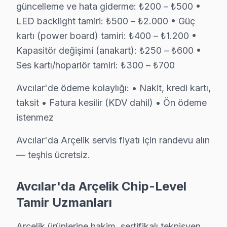
güncelleme ve hata giderme: ₺200 – ₺500 •
» Avcılar'e ve çevre mahallelere yerinde servis desteğ
LED backlight tamiri: ₺500 – ₺2.000 • Güç
kartı (power board) tamiri: ₺400 – ₺1.200 •
Fiyat Politikamız: Sürpriz Yok, Güven Var
Kapasitör değişimi (anakart): ₺250 – ₺600 •
Avcılar'de fiyat konusunda şeffaflık ilkemizdir. Avcılar
Ses kartı/hoparlör tamiri: ₺300 – ₺700
Avcılar'de arıza tespiti: Ücretsiz. Herhangi bir ön ücre
Avcılar'de ödeme kolaylığı: • Nakit, kredi kartı,
Avcılar'de onaysız işlem yok: Fiyat teklifi sunuldukta
taksit • Fatura kesilir (KDV dahil) • Ön ödeme
Avcılar garantili fiyat: Avcılar servisimizde teklif edilen 
istenmez
Avcılar'de ödeme seçenekleri: Nakit, kredi kartı, hava
Avcılar'da Arçelik servis fiyatı için randevu alın
» Avcılar'de Arçelik TV tamir fiyatı öğrenmek için ücre
— teşhis ücretsiz.
Arçelik Servisi Garanti ve Sonrası Destek
Avcılar'da Arçelik Chip-Level
Avcılar Arçelik TV Servis Garanti Belgesi - 1 Yıl Parça Güvences
Tamir Uzmanları
Avcılar Arçelik televizyon ünitesi tamir garantisi: 15 yı
Arçelik işçilik garantisi: Avcılar'de 6 ay — aynı Arçeli
Arçelik ürünlerine hakim, sertifikalı teknisyen