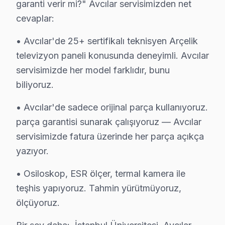
garanti verir mi?" Avcılar servisimizden net
cevaplar:
✓ 15+ Yıl Deneyim
✓ Yazılı Garanti Belgesi
• Avcılar'de 25+ sertifikalı teknisyen Arçelik
✓ Orijinal Yedek Parça
televizyon paneli konusunda deneyimli. Avcılar
✓ Ücretsiz Arıza Tespiti
servisimizde her model farklıdır, bunu
biliyoruz.
Avcılar, İstanbul'un köklü ilçelerinden biri olup bölgemizdeki İ
• Avcılar'de sadece orijinal parça kullanıyoruz.
Avcılar Mahallelerinde Arçelik Servisi
parça garantisi sunarak çalışıyoruz — Avcılar
servisimizde fatura üzerinde her parça açıkça
Bugün Avcılar'dan bir Arçelik UHD serisi geldi. Sabah s
yazıyor.
Avcılar, birçok mahalleye yayılmış bir ilçe ve ulaşımı
İlk gözlemlerimden biri, bu mahallede daha çok 50-65 i
• Osiloskop, ESR ölçer, termal kamera ile
teşhis yapıyoruz. Tahmin yürütmüyoruz,
Yaptığım incelemede, televizyonun power LED’inin yanma
ölçüyoruz.
Avcılar Sahasından Arçelik Notları