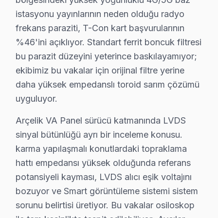
• Avcılar'de anakart SMD komponent incelemesi
istasyonu yayınlarının neden olduğu radyo
• Yazılım ve güncelleme durumu değerlendirmesi — Av
frekans paraziti, T-Con kart başvurularının
• Avcılar'de garanti kapsamı ve bakım raporu hazırla
%46'ini açıklıyor. Standart ferrit boncuk filtresi
Avcılar'da düzenli bakım yaptıran müşterilerimizde ar
bu parazit düzeyini yeterince baskılayamıyor;
ekibimiz bu vakalar için orijinal filtre yerine
Arçelik Servisi: Avcılar Yerel Bilgi
daha yüksek empedanslı toroid sarım çözümü
Avcılar ilçesi, İstanbul Avrupa Yakası'nın yaklaşık 450.0
uyguluyor.
Arçelik VA Panel sürücü katmanında LVDS
Arçelik TV Servis Ağımız: Avcılar Tüm Mahalle
sinyal bütünlüğü ayrı bir inceleme konusu.
Avcılar'de Arçelik televizyon servisi arayan tüm mahall
karma yapılaşmalı konutlardaki topraklama
Tahtakale, Üniversite, Yeşilkent mahallelerinde Avcıla
hattı empedansı yüksek olduğunda referans
Ambarlı, Cihangir, Denizköşkler bölgelerinde Avcılar 
potansiyeli kayması, LVDS alıcı eşik voltajını
Firuzköy, Gümüşpala, Mustafa Kemal Paşa çevresinde de
bozuyor ve Smart görüntüleme sistemi sistem
sorunu belirtisi üretiyor. Bu vakalar osiloskop
Arçelik TV Teknik Rehberi: Panel, Teşhis ve On