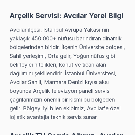
Avcılar'de Arçelik marka televizyonunuz arızalandığın
Arçelik Servisi: Avcılar Yerel Bilgi
Avcılar Sektör Deneyimi: Avcılar ve çevre bölgelerde u
Avcılar'de Profesyonel Garanti: Avcılar servisimizde he
Avcılar ilçesi, İstanbul Avrupa Yakası'nın
Arçelik Marka Eğitimi: Arçelik yetkili hizmet standartl
yaklaşık 450.000+ nüfusu barındıran dinamik
Avcılar Referansları: Avcılar sakinlerinin tercih ettiğ
bölgelerinden biridir. İlçenin Üniversite bölgesi,
Sahil yerleşimi, Orta gelir, Yoğun nüfus gibi
Sizi bilgilendirelim. 0850 811 14 36
belirleyici nitelikleri, konut ve ticari alan
Uzman Arçelik Teknisyen Ekibimiz
dağılımını şekillendirir. İstanbul Üniversitesi,
Avcılar Sahili, Marmara Denizi kıyısı aksı
Avcılar Arçelik Hizmet'in başarısı, Avcılar ekibimizin p
boyunca Arçelik televizyon paneli servis
• Avcılar'de Arçelik Yetkili Teknik hizmet Sertifikasyo
çağrılarımızın önemli bir kısmı bu bölgeden
Avcılar teknisyenlerimiz Arçelik tarafından resmi eğitim 
gelir. Bölgeyi iyi bilen ekibimiz, Avcılar'e özel
• Avcılar'de BGA ve SMD Lehimleme Uzmanlığı
lojistik avantajla teknik servis sunar.
Avcılar'de devre kartı onarımında BGA yeniden lehiml
• Yazılım ve Firmware Yükseltmesi