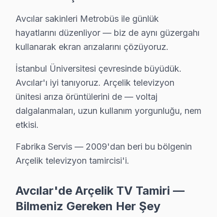
↑ Avcılar TV Servis Merkezi
Avcılar sakinleri Metrobüs ile günlük
hayatlarını düzenliyor — biz de aynı güzergahı
kullanarak ekran arızalarını çözüyoruz.
İstanbul Üniversitesi çevresinde büyüdük.
Avcılar Yakın İlçelerde Arçelik Servisi
Avcılar'ı iyi tanıyoruz. Arçelik televizyon
· Arnavutköy Arçelik
· Bağcılar Arçelik
ünitesi arıza örüntülerini de — voltaj
dalgalanmaları, uzun kullanım yorgunluğu, nem
· Bahçelievler Arçelik
· Bakırköy Arçelik
etkisi.
· Başakşehir Arçelik
· Bayrampaşa Arçelik
Fabrika Servis — 2009'dan beri bu bölgenin
Arçelik televizyon tamircisi'i.
· Beşiktaş Arçelik
· Beylikdüzü Arçelik
Avcılar'de Arçelik TV Tamiri —
Avcılar Diğer Marka Servisleri
Bilmeniz Gereken Her Şey
· Avcılar Sony
· Avcılar Philips