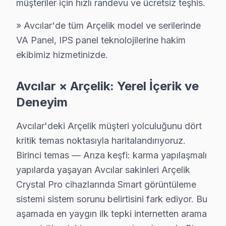
müşteriler için hızlı randevu ve ücretsiz teşhis.
Üniversite Mahallesi, dinamik bir yaşam alanı sunması i
» Avcılar'de tüm Arçelik model ve serilerinde
Yeşilkent'de Arçelik TV Servisi
VA Panel, IPS panel teknolojilerine hakim
Yeşilkent Mahallesi, yoğun yapım faaliyetleri ile dikkat
ekibimiz hizmetinizde.
Arçelik Parça Temini ve Maliyet Gerçekleri
Avcılar × Arçelik: Yerel İçerik ve
Arçelik TV tamir fiyatları bölgemizde, belirli arızalar 
Deneyim
Anakart tamiri, model serisine göre değişiklik göstermek
Yazılım veya firmware sorunları, genellikle daha düşük 
Avcılar'deki Arçelik müşteri yolculuğunu dört
kritik temas noktasıyla haritalandırıyoruz.
Fiyatları etkileyen diğer faktörler arasında garanti du
Birinci temas — Arıza keşfi: karma yapılaşmalı
Neden Fabrika Servis?
yapılarda yaşayan Avcılar sakinleri Arçelik
Crystal Pro cihazlarında Smart görüntüleme
Fabrika Servis olarak, Arçelik markalı televizyon arız
sistemi sistem sorunu belirtisini fark ediyor. Bu
Üstelik, tamir sonrası 6 ay garanti sunuyoruz. Bu, yap
aşamada en yaygın ilk tepki internetten arama