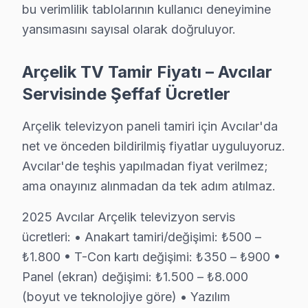
Televizyonunuzun ömrünü kısaltan alışkanlıklardan kaçın
bu verimlilik tablolarının kullanıcı deneyimine
Teknisyen önerileri:
yansımasını sayısal olarak doğruluyor.
• Avcılar'de orijinal güç kablosu ve adaptör kullanın
Arçelik TV Tamir Fiyatı – Avcılar
• Avcılar'de HDMI kablolarını çekip takmadan önce L
Servisinde Şeffaf Ücretler
• Direkt güneş ışığı ve ısı kaynaklarından Avcılar'de g
• Avcılar'de UPS veya gerilim regülatörü ile ani volta
Arçelik televizyon paneli tamiri için Avcılar'da
• Ekran parlaklığını Avcılar'de ortam ışığına göre ayarl
net ve önceden bildirilmiş fiyatlar uyguluyoruz.
• Enerji tasarrufu için kullanmadığınızda Avcılar'de t
Avcılar'de teşhis yapılmadan fiyat verilmez;
Avcılar'da düzenli bakım ve doğru kullanım ile Arçeli
ama onayınız alınmadan da tek adım atılmaz.
Avcılar'de Arçelik Servis Hizmetleri
2025 Avcılar Arçelik televizyon servis
ücretleri: • Anakart tamiri/değişimi: ₺500 –
Avcılar bölgesinde Arçelik panel tamirinde uzmanlaşmı
₺1.800 • T-Con kartı değişimi: ₺350 – ₺900 •
Arçelik VA Panel ve IPS Panel Tamiri: Arçelik'ın kul
Panel (ekran) değişimi: ₺1.500 – ₺8.000
Anakart ve Güç Kartı Onarımı: BGA reballing ve SMD le
(boyut ve teknolojiye göre) • Yazılım
bu TV Yazılım ve Sistem Desteği: Crystal Pro, Android 