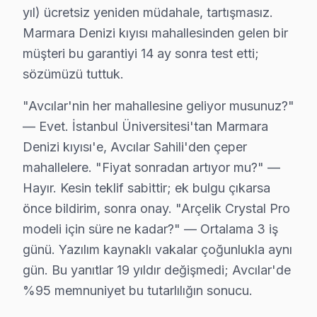
Arçelik TV Servis Garanti Belgesi – Yazılı ve İmzalı Güvence
yıl) ücretsiz yeniden müdahale, tartışmasız.
Avcılar'da Arçelik televizyon ünitesi tamiri yaptıranlar
Marmara Denizi kıyısı mahallesinden gelen bir
Avcılar'de her onarımda ne sağlıyoruz?
müşteri bu garantiyi 14 ay sonra test etti;
• 2 yıl yazılı işçilik garantisi
sözümüzü tuttuk.
• Avcılar'de kullanılan orijinal parçalar için 2 yıl parça 
"Avcılar'nin her mahallesine geliyor musunuz?"
• Aynı sorunun tekrarı → Avcılar'de ücretsiz yeniden
— Evet. İstanbul Üniversitesi'tan Marmara
• Resmi fatura + garanti belgesi (kağıt/dijital)
Denizi kıyısı'e, Avcılar Sahili'den çeper
Avcılar'de garanti süreci nasıl işler?
mahallelere. "Fiyat sonradan artıyor mu?" —
Onarım bittikten sonra Avcılar servisimizde imzalı garan
Hayır. Kesin teklif sabittir; ek bulgu çıkarsa
Avcılar'da Arçelik servisi sonrası güvende olun.
önce bildirim, sonra onay. "Arçelik Crystal Pro
modeli için süre ne kadar?" — Ortalama 3 iş
Avcılar Arçelik TV Arızaları – Televizyonunuz
günü. Yazılım kaynaklı vakalar çoğunlukla aynı
Arçelik akıllı TV'niz sorun mu çıkarıyor? Avcılar'de ücr
gün. Bu yanıtlar 19 yıldır değişmedi; Avcılar'de
Arçelik televizyonlarda sık karşılaşılan arıza türleri ve be
%95 memnuniyet bu tutarlılığın sonucu.
• Avcılar'de Siyah Ekran / Görüntü Yok: LED backligh