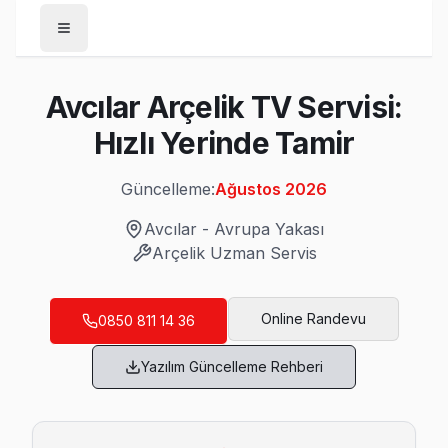
Anasayfa
Avcılar Arçelik TV Servisi:
/
Avcılar
Hızlı Yerinde Tamir
/
Arçelik
Güncelleme:
Ağustos 2026
Son Güncelleme:
Ağustos 2026
Avcılar
-
Avrupa Yakası
Arçelik
Uzman Servis
Avcılar'da Mahalle Mahalle Arçelik TV Serv
Online Randevu
0850 811 14 36
Ambarlı Arçelik Servis
Yazılım Güncelleme Rehberi
Ambarlı mahallesi Arçelik TV teknisyeniniz ortalama 90 dak
Avcılar Arçelik Servis →