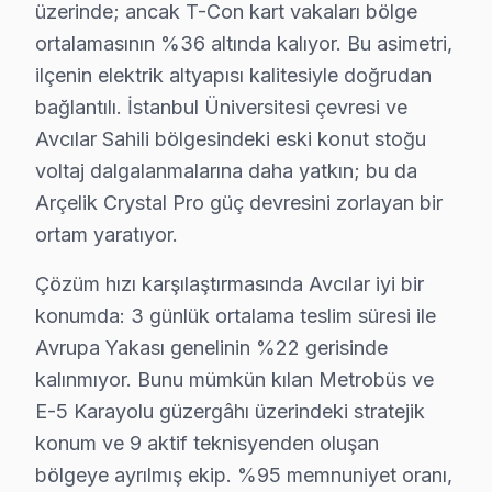
üzerinde; ancak T-Con kart vakaları bölge
• Servis tamamlandığında e-posta/SMS bildirimi
ortalamasının %36 altında kalıyor. Bu asimetri,
Avcılar'da Arçelik ekran arızalarınız için vakit kaybet
ilçenin elektrik altyapısı kalitesiyle doğrudan
bağlantılı. İstanbul Üniversitesi çevresi ve
Avcılar Arçelik Servis Hizmeti – Yerinde Onar
Avcılar Sahili bölgesindeki eski konut stoğu
Avcılar'de aniden arızalanan Arçelik panel ürünleriniz 
voltaj dalgalanmalarına daha yatkın; bu da
Avcılar'de yerinde servis avantajları:
Arçelik Crystal Pro güç devresini zorlayan bir
• Avcılar'de randevu sonrası 1-2 saat içinde kapınızda
ortam yaratıyor.
• Avcılar servisimizde tüm marka ve model uyumluluğ
Çözüm hızı karşılaştırmasında Avcılar iyi bir
• Avcılar'de orijinal parça stok garantisi
konumda: 3 günlük ortalama teslim süresi ile
• Avcılar servisimizde servis sonrası test ve kalibrasy
Avrupa Yakası genelinin %22 gerisinde
• Avcılar'de fatura ve resmi garanti belgesi
kalınmıyor. Bunu mümkün kılan Metrobüs ve
Avcılar'da Arçelik yetkili servis kalitesinde hizmet alın,
E-5 Karayolu güzergâhı üzerindeki stratejik
konum ve 9 aktif teknisyenden oluşan
Arçelik Televizyon Kullanım Kılavuzu – Avcılar
bölgeye ayrılmış ekip. %95 memnuniyet oranı,