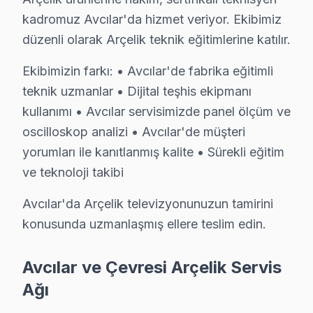
Arçelik parça güvencesi: Avcılar servisimizde orijinal 
kadromuz Avcılar'da hizmet veriyor. Ekibimiz
Arçelik'a özgü Uzaktan kumanda sensör arızası arızası
düzenli olarak Arçelik teknik eğitimlerine katılır.
Yazılı taahhüt: Her Avcılar Arçelik servis işleminden so
Ekibimizin farkı: • Avcılar'de fabrika eğitimli
7/24 bu marka Destek Hattı: Avcılar'den tamir sonras
teknik uzmanlar • Dijital teşhis ekipmanı
kullanımı • Avcılar servisimizde panel ölçüm ve
Avcılar Arçelik Servis Bölge Kapsamı
oscilloskop analizi • Avcılar'de müşteri
Avcılar'de Arçelik servis kapsamımız İstanbul Üniversi
yorumları ile kanıtlanmış kalite • Sürekli eğitim
İstanbul Üniversitesi yakınındaki Arçelik kullanıcıları
ve teknoloji takibi
Ekibimiz İstanbul Üniversitesi ve Avcılar Sahili odakl
Avcılar'da Arçelik televizyonunuzun tamirini
Avcılar Arçelik TV Servisi – Sık Sorulan Sorula
konusunda uzmanlaşmış ellere teslim edin.
Avcılar'de Arçelik görüntüleme sistemi teknik onarım 
Avcılar ve Çevresi Arçelik Servis
C: Avcılar'de arıza türüne göre değişir: Avcılar servi
Ağı
S: Fabrika Servis Arçelik yetkili servisi midir?