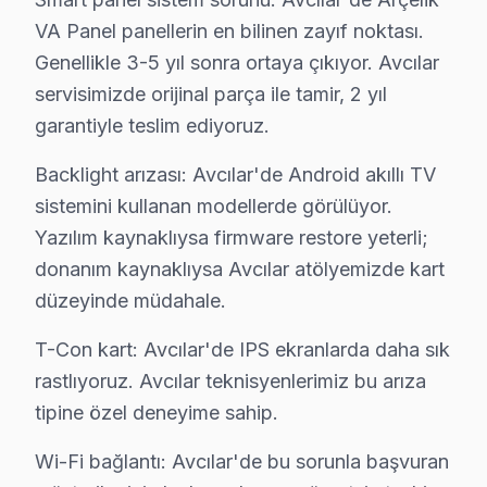
Denizköşkler'de Arçelik TV Servisi
VA Panel panellerin en bilinen zayıf noktası.
Denizköşkler Mahallesi'nde, daha çok yeni yapıların bulu
Genellikle 3-5 yıl sonra ortaya çıkıyor. Avcılar
servisimizde orijinal parça ile tamir, 2 yıl
Firuzköy'de Arçelik TV Servisi
garantiyle teslim ediyoruz.
Firuzköy, son dönemde yoğun bir gelişim yaşanan bir böl
Backlight arızası: Avcılar'de Android akıllı TV
Gümüşpala'da Arçelik TV Servisi
sistemini kullanan modellerde görülüyor.
Gümüşpala Mahallesi'nde, özellikle eski binalarda yaşan
Yazılım kaynaklıysa firmware restore yeterli;
donanım kaynaklıysa Avcılar atölyemizde kart
Mustafa Kemal Paşa'da Arçelik TV Servisi
düzeyinde müdahale.
Mustafa Kemal Paşa Mahallesi'nde, özellikle eski binalar
T-Con kart: Avcılar'de IPS ekranlarda daha sık
Tahtakale'de Arçelik TV Servisi
rastlıyoruz. Avcılar teknisyenlerimiz bu arıza
Tahtakale Mahallesi, hem eski hem de yeni yapıların bulu
tipine özel deneyime sahip.
Üniversite'de Arçelik TV Servisi
Wi-Fi bağlantı: Avcılar'de bu sorunla başvuran