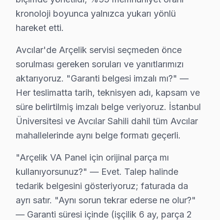
kronoloji boyunca yalnızca yukarı yönlü
Avcılar'da Arçelik TV Yedek Parçası – Hızlı Te
hareket etti.
Arçelik TV Duvar Montajı – Avcılar Profesyon
Avcılar'de Arçelik servisi seçmeden önce
sorulması gereken soruları ve yanıtlarımızı
Avcılar'da satın aldığınız Arçelik televizyonun montajı
aktarıyoruz. "Garanti belgesi imzalı mı?" —
Kurulum sürecimiz:
Her teslimatta tarih, teknisyen adı, kapsam ve
• Avcılar'de motorlu döner braket montajı ve ayarı
süre belirtilmiş imzalı belge veriyoruz. İstanbul
• Avcılar servisimizde kablo kanalı ile estetik kurulum
Üniversitesi ve Avcılar Sahili dahil tüm Avcılar
• Avcılar'de Wi-Fi optimizasyonu ve yayın ayarları
mahallelerinde aynı belge formatı geçerli.
• Avcılar servisimizde oyun konsolu ve harici cihaz ba
"Arçelik VA Panel için orijinal parça mı
• Avcılar'de uzaktan kumanda programlama
kullanıyorsunuz?" — Evet. Talep halinde
Doğru montaj, Arçelik televizyon'nizin performansını
tedarik belgesini gösteriyoruz; faturada da
ayrı satır. "Aynı sorun tekrar ederse ne olur?"
Arçelik TV Tamiri Garanti Belgesi – Avcılar G
— Garanti süresi içinde (işçilik 6 ay, parça 2