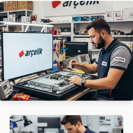
Mustafa Kemal Paşa mahallesi Arçelik TV servis hattımız gün
Arçelik Servis Merkezi →
Tahtakale Arçelik Servis
Arçelik TV Tahtakale'de internet bağlantısı sorunuyla gel
Arçelik Servis Merkezi →
Üniversite Arçelik Servis
Üniversite'de Arçelik TV ses ama görüntü yok sorununu gene
Üniversite Arçelik Anakart Tamiri →
Yeşilkent Arçelik Servis
Arçelik TV'de T-Con kart arızası Yeşilkent mahallesinde sık 
Yeşilkent Arçelik Anakart Tamiri →
Avcılar Arçelik TV Servis Hizmet Bölgesi