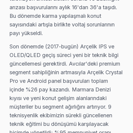
1. Avcılar'de Google televizyon paneli modellerde fab
arızası başvurularını aylık 16'dan 36'a taşıdı.
2. Avcılar'de Crystal Pro filtresi hasar görünce renk 
Bu dönemde karma yapılaşmalı konut
sayısındaki artışla birlikte voltaj sorunlarının
3. Avcılar'de bu TV-Beko ortak platform: bazı anaka
payı yükseldi.
4. Avcılar'de HDMI eARC portu (genellikle HDMI 1) ARC
5. Avcılar'de Wi-Fi 6 modellerde ağ kartı ayrı modüldür
Son dönemde (2017-bugün) Arçelik IPS ve
Avcılar'de Sık Servis Yaptığımız Arçelik Modelleri: 
OLED/QLED geçiş süreci yeni bir teknik bilgi
Arçelik A55 Crystal Pro Google akıllı TV modelinde Cry
güncellemesi gerektirdi. Avcılar'deki premium
segment sahipliğinin artmasıyla Arçelik Crystal
Avcılar bu TV Fiyat Aralıkları (2025):
Pro ve Android panel başvuruları toplam
• LED/Backlight: 180 – 500 TL
içinde %26 pay kazandı. Marmara Denizi
• Güç Kartı: 250 – 750 TL
kıyısı ve yeni konut gelişim alanlarındaki
• Anakart: 400 – 1.100 TL
müşteriler bu segment ağırlığını artırıyor. 9
• Panel: 2.200 – 6.500 TL
teknisyenlik ekibimizin sürekli güncellenen
Avcılar'de teşhis ücretsiz; onay olmadan iş başlamaz.
teknik eğitimi bu dönüşümü karşılayacak
Avcılar bu cihaz performans özeti (son 905 gün): 4215
biçimde yönetildi; %95 memnuniyet oranı