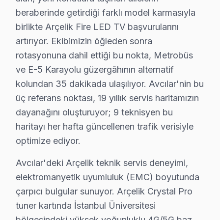
beraberinde getirdiği farklı model karmasıyla
Avcılar ve Çevresi Arçelik Servis Ağı
birlikte Arçelik Fire LED TV başvurularını
artırıyor. Ekibimizin öğleden sonra
Geniş servis ağımızla Avcılar ve çevre ilçelerde Arçel
rotasyonuna dahil ettiği bu nokta, Metrobüs
Hizmet bölgelerimiz:
ve E-5 Karayolu güzergâhının alternatif
• Avcılar merkez ve Avcılar'nin tüm mahalleleri
kolundan 35 dakikada ulaşılıyor. Avcılar'nin bu
• Avcılar'den komşu ilçelere hızlı erişim
üç referans noktası, 19 yıllık servis haritamızın
• Avcılar'de toplu konut ve site anlaşmaları mevcut
dayanağını oluşturuyor; 9 teknisyen bu
Avcılar'da Arçelik teknik desteği arıyorsanız, aynı gün 
haritayı her hafta güncellenen trafik verisiyle
optimize ediyor.
Arçelik TV Periyodik Bakımı – Avcılar Uzman 
Avcılar'deki Arçelik teknik servis deneyimi,
Arçelik LED TV'nizin uzun yıllar sorunsuz çalışması i
elektromanyetik uyumluluk (EMC) boyutunda
Bakım kapsamımız:
çarpıcı bulgular sunuyor. Arçelik Crystal Pro
• Avcılar'de iç temizlik ve soğutma verimliliği artırımı
tuner kartında İstanbul Üniversitesi
• LED şerit ve backlight yoğunluğu kontrolü — Avcılar
bölgesindeki yüksek yoğunluklu 4G/5G baz