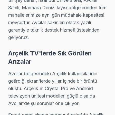
Bir şey daha:, İstanbul Üniversitesi, Avcılar
Avcılar bölgesinden gelen en sık 5 teknik sorun arasınd
Sahili, Marmara Denizi kıyısı bölgelerinden tüm
İkinci sık karşılaşılan sorun ise "backlight arızası". 
mahallelerimize aynı gün müdahale kapasitesi
mevcuttur. Avcılar sakinleri olarak yazılı
Üçüncü sorun, "anakart arızası". 65 inç Arçelik televiz
garantiyle teknik destek hizmeti üstesinden
Dördüncü sırada ise "güç kartı arızası" var. 43 inç m
geliyoruz.
Son olarak, yazılım sorunları 58 inç Arçelik serisi cih
Avcılar bölgesinde bu sorunlarla sıkça karşılaşmak, h
Arçelik TV'lerde Sık Görülen
Arızalar
Arçelik Arızaları: Sahadan Gözlemler
Avcılar bölgesindeki Arçelik kullanıcılarının
Ambarlı'da Arçelik TV Servisi
getirdiği ekran'lerde yıllar içinde bir örüntü
Ambarlı Mahallesi, son yıllarda artan yeni yapı projeler
oluştu. Arçelik'ın Crystal Pro ve Android
televizyon ünitesi modelleri güçlü olsa da
Cihangir'de Arçelik TV Servisi
Avcılar'de şu sorunlar öne çıkıyor:
Cihangir Mahallesi, hem eski binaları hem de modern apa
Smart panel sistem sorunu: Avcılar'de Arçelik