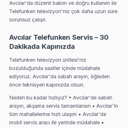
Avcılar'da düzenli bakım ve doğru kullanım ile
Şeffaf Fiyat Teklifi: Hangi bileşenlerin değişeceğini, h
Telefunken televizyon'niz çok daha uzun süre
Garantili Servis Avantajı: 6 ay-2 yıl garanti ile aynı s
sorunsuz çalışır.
» Basit arızalarda aynı gün servis tamamlanır. Karmaş
Avcılar Telefunken Servis – 30
Telefunken Servisi Garanti ve Sonrası Destek
Dakikada Kapınızda
Avcılar Telefunken TV Servis Garanti Belgesi - 1 Yıl Parça Güv
Telefunken televizyon ünitesi'niz
Avcılar'de Telefunken görüntüleme sistemi tamirinde ga
bozulduğunda saatler içinde müdahale
Avcılar servisinde işçilik garantisi: Telefunken tamir
ediyoruz. Avcılar'da sabah arayın, öğleden
Telefunken parça garantisi: Avcılar'de değiştirdiğimiz T
önce teknisyen kapınızda olsun.
Garanti belgesi: Her Avcılar Telefunken tamiri sonrası imz
Avcılar servis sonrası erişim: "söz konusu model TV'mi
Neden bu kadar hızlıyız? • Avcılar'de sabah
arayın, akşama servis tamamlansın • Avcılar'in
Avcılar Telefunken Altyapı ve Arıza Profili
tüm mahallelerine hızlı ulaşım • Avcılar'de
mobil servis aracı ile yerinde müdahale •
Avcılar'nin Üniversite bölgesi dokusu Telefunken televizy