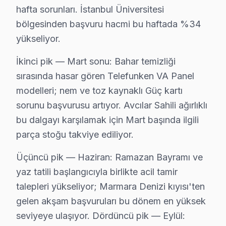
hafta sorunları. İstanbul Üniversitesi
Garanti kapsamı istatistikleri, tamir edilen cihazların 
bölgesinden başvuru hacmi bu haftada %34
Fabrika Servis’in avantajları arasında yerinde tamir im
yükseliyor.
Avcılar Telefunken servis - TV Tamiri
İkinci pik — Mart sonu: Bahar temizliği
sırasında hasar gören Telefunken VA Panel
İstanbul Üniversitesi çevresinde ya da Avcılar'ın herh
modelleri; nem ve toz kaynaklı Güç kartı
Fabrika Servis — Avrupa Yakası'nın 2009'dan beri güven
sorunu başvurusu artıyor. Avcılar Sahili ağırlıklı
Bir de şunu ekleyelim: Metrobüs ve E-5 Karayolu güz
bu dalgayı karşılamak için Mart başında ilgili
Kısaca özetlersek, Telefunken konusunda chip-level on
parça stoğu takviye ediliyor.
Neden Avcılar'de Telefunken teknik desteği T
Üçüncü pik — Haziran: Ramazan Bayramı ve
yaz tatili başlangıcıyla birlikte acil tamir
Avcılar Telefunken TV Ekran Anakart Profesyonel Servis ve T
talepleri yükseliyor; Marmara Denizi kıyısı'ten
Avcılar'da Telefunken TV'niz bozulduğunda aklınıza bir
gelen akşam başvuruları bu dönem en yüksek
• Avcılar'de 25+ sertifikalı teknisyen Telefunken TV k
seviyeye ulaşıyor. Dördüncü pik — Eylül:
• Avcılar'de sadece orijinal parça kullanıyoruz. gere