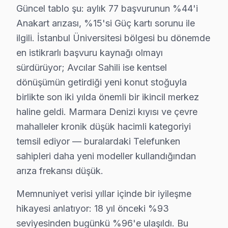
Güncel tablo şu: aylık 77 başvurunun %44'i
Telefunken televizyonlarınızın tamir ve bakımında Avc
Anakart arızası, %15'si Güç kartı sorunu ile
ilgili. İstanbul Üniversitesi bölgesi bu dönemde
Telefunken TV Teknik Profil ve Servis Rehberi
en istikrarlı başvuru kaynağı olmayı
Telefunken televizyon paneli Teknik Servis Rehberi
sürdürüyor; Avcılar Sahili ise kentsel
Telefunken televizyon'lerde En Sık Karşılaşılan Arızal
dönüşümün getirdiği yeni konut stoğuyla
Telefunken servisimizde en yaygın Netflix 4K desteği pr
birlikte son iki yılda önemli bir ikincil merkez
Telefunken Servis Yaklaşımımız
haline geldi. Marmara Denizi kıyısı ve çevre
Alman mühendislik geleneği ilkeleri doğrultusunda Telef
mahalleler kronik düşük hacimli kategoriyi
Telefunken televizyon ünitesi Onarım Süreci
temsil ediyor — buralardaki Telefunken
sahipleri daha yeni modeller kullandığından
1. Müşteri bildirir, servis ekibi arıza semptomlarını di
arıza frekansı düşük.
2. Termal kamera, osiloskop, ESR ölçer ile elektronik bil
3. Arıza kaynağı tespit edilir: panel mi, anakart mı, güç
Memnuniyet verisi yıllar içinde bir iyileşme
4. Yazılı fiyat teklifi sunulur; onay olmadan işlem başla
hikayesi anlatıyor: 18 yıl önceki %93
5. Orijinal veya OEM eşdeğer Telefunken parça ile on
seviyesinden bugünkü %96'e ulaşıldı. Bu