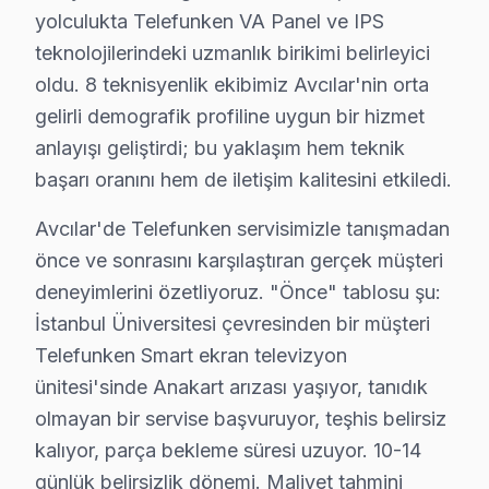
yolculukta Telefunken VA Panel ve IPS
6. Tüm fonksiyonlar kapsamlı test edilir; garanti belgesi 
teknolojilerindeki uzmanlık birikimi belirleyici
Telefunken panel Bakım Tavsiyeleri
oldu. 8 teknisyenlik ekibimiz Avcılar'nin orta
Telefunken akıllı TV'ler için en yaygın kullanıcı hata
gelirli demografik profiline uygun bir hizmet
bu marka görüntüleme sistemi'niz arızalandığında veril
anlayışı geliştirdi; bu yaklaşım hem teknik
Telefunken güvenilirliği standartlarında Telefunken ser
başarı oranını hem de iletişim kalitesini etkiledi.
Avcılar'da Telefunken TV Yedek Parçası – Hızl
Avcılar'de Telefunken servisimizle tanışmadan
önce ve sonrasını karşılaştıran gerçek müşteri
Avcılar Telefunken Servis Maliyetleri – Onaysı
deneyimlerini özetliyoruz. "Önce" tablosu şu:
Avcılar'de Telefunken ekran arıza giderme maliyetini me
İstanbul Üniversitesi çevresinden bir müşteri
Telefunken Smart ekran televizyon
Avcılar arıza türüne göre tamir bedelleri (2025):
ünitesi'sinde Anakart arızası yaşıyor, tanıdık
• Anakart tamiri/değişimi: ₺500 – ₺1.800
olmayan bir servise başvuruyor, teşhis belirsiz
• T-Con kartı değişimi: ₺350 – ₺900
kalıyor, parça bekleme süresi uzuyor. 10-14
• Panel (ekran) değişimi: ₺1.500 – ₺8.000 (boyut ve te
günlük belirsizlik dönemi. Maliyet tahmini