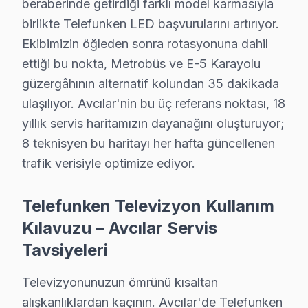
beraberinde getirdiği farklı model karmasıyla
• Avcılar'de Ekran Arızaları: Panel çizgisi, renk bozuk
birlikte Telefunken LED başvurularını artırıyor.
• Avcılar'de Güç Sorunları: Kırmızı ışık yanıp sönüyo
Ekibimizin öğleden sonra rotasyonuna dahil
• Avcılar'de Ses Arızaları: Hoparlör bozukluğu, ses yo
ettiği bu nokta, Metrobüs ve E-5 Karayolu
• Avcılar'de Kart Arızaları: T-Con kartı, power board,
güzergâhının alternatif kolundan 35 dakikada
• Avcılar'de Yazılım Sorunları: Uygulama açılmıyor, 
ulaşılıyor. Avcılar'nin bu üç referans noktası, 18
• Avcılar'de Bağlantı Sorunları: HDMI algılanmıyor, U
yıllık servis haritamızın dayanağını oluşturuyor;
Chip-level tamir kapasitemizle Avcılar'deki Telefunken T
8 teknisyen bu haritayı her hafta güncellenen
trafik verisiyle optimize ediyor.
Avcılar'da Telefunken TV Askı Sistemi Kurulu
Avcılar'da satın aldığınız Telefunken televizyonun mont
Telefunken Televizyon Kullanım
Kurulum sürecimiz:
Kılavuzu – Avcılar Servis
• Avcılar'de tek veya çift ekran kurulumu (ev/ofis)
Tavsiyeleri
• Avcılar servisimizde duvar tipi braket seçimi ve monta
Televizyonunuzun ömrünü kısaltan
• Avcılar'de ses sistemi entegrasyonu (soundbar, ev s
alışkanlıklardan kaçının. Avcılar'de Telefunken