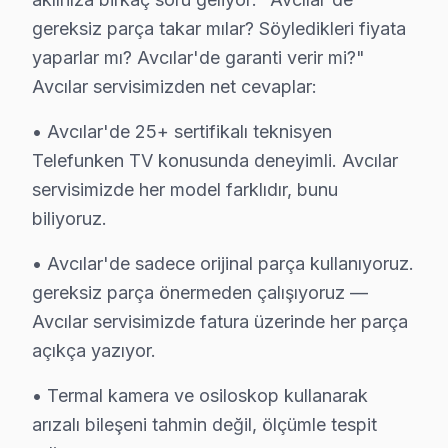
gereksiz parça takar mılar? Söyledikleri fiyata
✓ 15+ Yıl Deneyim
yaparlar mı? Avcılar'de garanti verir mi?"
✓ Yazılı Garanti Belgesi
Avcılar servisimizden net cevaplar:
✓ Orijinal Yedek Parça
✓ Ücretsiz Arıza Tespiti
• Avcılar'de 25+ sertifikalı teknisyen
Telefunken TV konusunda deneyimli. Avcılar
Avcılar, İstanbul'un köklü ilçelerinden biri olup bölgemizdeki İ
servisimizde her model farklıdır, bunu
biliyoruz.
Avcılar Mahallelerinde Telefunken Servis İstati
• Avcılar'de sadece orijinal parça kullanıyoruz.
Avcılar ilçesinde yapılan araştırmalar, Telefunken cih
gereksiz parça önermeden çalışıyoruz —
Avcılar'ın coğrafi konumu, bakım taleplerini etkileyen 
Avcılar servisimizde fatura üzerinde her parça
teknik destek kayıtlarına göre, 2021-2023 yılları arası
açıkça yazıyor.
Somut gözlemlerden yola çıkarak, Avcılar'daki Telefunk
• Termal kamera ve osiloskop kullanarak
arızalı bileşeni tahmin değil, ölçümle tespit
Avcılar'de Telefunken TV Arıza Verileri 2025