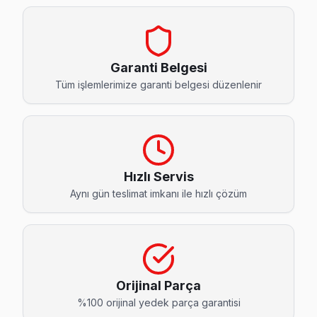
Cihangir Telefunken Servis
Avcılar genelinde Cihangir bölgesinde Telefunken TV kullanı
Telefunken Servis Merkezi →
Garanti Belgesi
Denizköşkler Telefunken Servis
Tüm işlemlerimize garanti belgesi düzenlenir
Denizköşkler'den gelen Telefunken TV arızaları arasında en 
Avcılar Telefunken Servis →
Firuzköy Telefunken Servis
Firuzköy mahallesi Telefunken TV servisinde şeffaf çalışıyor
Hızlı Servis
Aynı gün teslimat imkanı ile hızlı çözüm
Avcılar Telefunken Servis →
Gümüşpala Telefunken Servis
Gümüşpala bölgesindeki Telefunken kullanıcıları için haftanın
Telefunken Servis Merkezi →
Orijinal Parça
Mustafa Kemal Paşa Telefunken Servis
%100 orijinal yedek parça garantisi