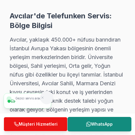
• Avcılar'de Telefunken Yetkili Destek Sertifikasyonu
Avcılar'de Telefunken Servis:
Avcılar teknisyenlerimiz Telefunken tarafından resmi eği
Bölge Bilgisi
• Avcılar'de BGA ve SMD Lehimleme Uzmanlığı
Avcılar'de devre kartı onarımında BGA yeniden lehiml
Avcılar, yaklaşık 450.000+ nüfusu barındıran
• Yazılım ve Firmware Yükseltmesi
İstanbul Avrupa Yakası bölgesinin önemli
Smart TV yazılım sorunlarını, firmware güncellemele
yerleşim merkezlerinden biridir. Üniversite
• Avcılar'de Sürekli Eğitim Programları
bölgesi, Sahil yerleşimi, Orta gelir, Yoğun
Avcılar servisimizde modern teknolojilere ayak uydurab
nüfus gibi özellikler bu ilçeyi tanımlar. İstanbul
» Ekibimiz, her servis işlemini sanatsal bir titizlikle g
Üniversitesi, Avcılar Sahili, Marmara Denizi
kıyısı çevresindeki konut ve iş yerlerinden
Avcılar'de televizyon servis ihtiyacınız için, güvenilir
Gezici servis aracımız
Telefunken TV teknik destek talebi yoğun
4
araç
2 km
Avcılar Telefunken servis Merkezi
olarak geliyor. Bölgenin yerleşim yapısı ve
nüfus yoğunluğu, Telefunken marka ekran
Avcılar Telefunken uzman ekibimiz, Avcılar bölge genel
Müşteri Hizmetleri
WhatsApp
kullanım oranını doğrudan etkiliyor. Ekibimiz
Avcılar'de Telefunken servis talebiniz için bizi arayab