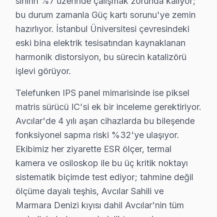
sınırın %7 üzerinde çalışmak zorunda kalıyor;
Avcılar'de Telefunken servisimizle tanışmadan önce ve 
bu durum zamanla Güç kartı sorunu'ye zemin
"Sonra" tablosu şu: Aynı müşteri bizimle iletişime geç
hazırlıyor. İstanbul Üniversitesi çevresindeki
Avcılar Sahili mahallesindeki başka bir müşteri Güç ka
eski bina elektrik tesisatından kaynaklanan
Avcılar coğrafyasını Telefunken servis perspektifinden
harmonik distorsiyon, bu sürecin katalizörü
Avcılar Sahili ikinci kritik referans: karma yapılaşmal
işlevi görüyor.
Marmara Denizi kıyısı ise ilçenin "değişim bölgesi": ke
Telefunken IPS panel mimarisinde ise piksel
Telefunken Televizyon Kullanım Kılavuzu – Avc
matris sürücü IC'si ek bir inceleme gerektiriyor.
Avcılar'de 4 yılı aşan cihazlarda bu bileşende
Televizyonunuzun ömrünü kısaltan alışkanlıklardan kaçın
fonksiyonel sapma riski %32'ye ulaşıyor.
Teknisyen önerileri:
Ekibimiz her ziyarette ESR ölçer, termal
• Avcılar'de orijinal güç kablosu ve adaptör kullanın
kamera ve osiloskop ile bu üç kritik noktayı
• Avcılar'de HDMI kablolarını çekip takmadan önce akı
sistematik biçimde test ediyor; tahmine değil
• Direkt güneş ışığı ve ısı kaynaklarından Avcılar'de 
ölçüme dayalı teşhis, Avcılar Sahili ve
• Avcılar'de UPS veya gerilim regülatörü ile ani volta
Marmara Denizi kıyısı dahil Avcılar'nin tüm