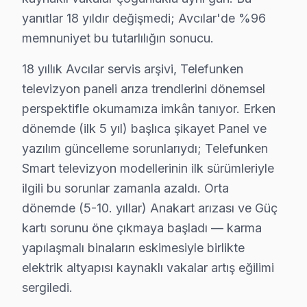
• Avcılar servisimizde yedek parça garantisi: 2 yıl (orij
yanıtlar 18 yıldır değişmedi; Avcılar'de %96
• Avcılar'de aynı arızanın tekrarında ücretsiz müdaha
memnuniyet bu tutarlılığın sonucu.
• Avcılar servisimizde garanti belgesi ve fatura ile kayı
18 yıllık Avcılar servis arşivi, Telefunken
Avcılar'de garanti dışı durumlar: Kullanıcı kaynaklı hasa
televizyon paneli arıza trendlerini dönemsel
perspektifle okumamıza imkân tanıyor. Erken
Avcılar'de Telefunken Servis: Bölge Bilgisi
dönemde (ilk 5 yıl) başlıca şikayet Panel ve
Avcılar, yaklaşık 450.000+ nüfusu barındıran İstanbul A
yazılım güncelleme sorunlarıydı; Telefunken
Smart televizyon modellerinin ilk sürümleriyle
Telefunken TV Servis Ağımız: Avcılar Tüm Mah
ilgili bu sorunlar zamanla azaldı. Orta
Avcılar'de Telefunken televizyon servisi arayan tüm mah
dönemde (5-10. yıllar) Anakart arızası ve Güç
Tahtakale, Üniversite, Yeşilkent mahallelerinde Avcıl
kartı sorunu öne çıkmaya başladı — karma
Ambarlı, Cihangir, Denizköşkler bölgelerinde Avcılar 
yapılaşmalı binaların eskimesiyle birlikte
Firuzköy, Gümüşpala, Mustafa Kemal Paşa çevresinde d
elektrik altyapısı kaynaklı vakalar artış eğilimi
sergiledi.
Telefunken TV Teknik Rehberi: Panel, Teşhis v