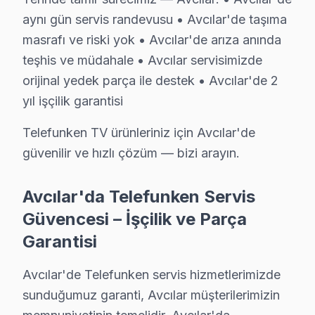
S: Avcılar'de tamir sonrası problem devam etmesi du
aynı gün servis randevusu • Avcılar'de taşıma
C: Avcılar servisimizde garanti süresi içinde aynı sorun
masrafı ve riski yok • Avcılar'de arıza anında
S: Avcılar'de Telefunken LED TV'lerde en sık karşılaş
teşhis ve müdahale • Avcılar servisimizde
C: Avcılar servisimizde Telefunken Alexa mikrofon soru
orijinal yedek parça ile destek • Avcılar'de 2
S: Avcılar'de Telefunken 4K modeli modelinde hangi a
yıl işçilik garantisi
C: Avcılar'de Telefunken 4K modeli modelinde Alexa mi
Telefunken TV ürünleriniz için Avcılar'de
S: Avcılar'de bu TV televizyon paneli Smart arayüzü 
güvenilir ve hızlı çözüm — bizi arayın.
C: Avcılar servisimize başvurmadan önce şunları deneyi
Avcılar'da Telefunken Servis
Avcılar'de Telefunken Hizmete Nasıl Ulaşılır?
Güvencesi – İşçilik ve Parça
Avcılar sakinleri için Telefunken televizyon servisi her
Garantisi
Telefon: 0850 811 14 36
• Avcılar'de WhatsApp üzerinden de destek
Avcılar'de Telefunken servis hizmetlerimizde
• Avcılar genelinde aynı gün Telefunken televizyon ser
sunduğumuz garanti, Avcılar müşterilerimizin
• Avcılar'ye belirlenen saatte Telefunken uzmanı gön