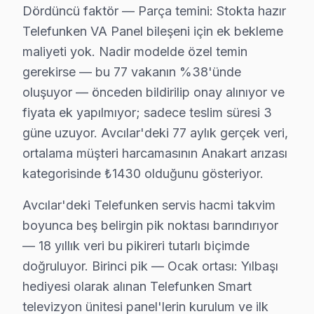
Dördüncü faktör — Parça temini: Stokta hazır
65" ve üzeri ekranlar için: 3.500 ₺
Telefunken VA Panel bileşeni için ek bekleme
Anakart Tamiri
:
maliyeti yok. Nadir modelde özel temin
Model serisine göre değişiklik gösterir, genellikle
gerekirse — bu 77 vakanın %38'ünde
Güç Kartı/LED Backlight/T-Con Kart
:
oluşuyor — önceden bildirilip onay alınıyor ve
Güç kartı tamiri: 800 ₺
fiyata ek yapılmıyor; sadece teslim süresi 3
LED backlight değişimi: 1.200 ₺
güne uzuyor. Avcılar'deki 77 aylık gerçek veri,
T-Con kart değişimi: 600 ₺
ortalama müşteri harcamasının Anakart arızası
Yazılım/Firmware İşlemleri
:
kategorisinde ₺1430 olduğunu gösteriyor.
Yazılım güncellemeleri genellikle 400 ₺ civarında
Yerinde onarım vs Atölye Fiyat Farkı
:
Avcılar'deki Telefunken servis hacmi takvim
Yerinde servis uygulamaları, genellikle %20 daha p
boyunca beş belirgin pik noktası barındırıyor
Fiyatları etkileyen faktörler arasında garanti durumu ön
— 18 yıllık veri bu pikireri tutarlı biçimde
doğruluyor. Birinci pik — Ocak ortası: Yılbaşı
Avcılar Telefunken Servis Performansı: Fabrik
hediyesi olarak alınan Telefunken Smart
Avcılar bölgesindeki Fabrika Servis, TV tamiri alanınd
televizyon ünitesi panel'lerin kurulum ve ilk