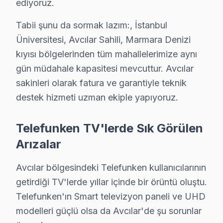
ediyoruz.
2025 yılı itibarıyla, Avcılar bölgesinde Telefunken TV’l
Tabii şunu da sormak lazım:, İstanbul
1.
Görüntü Olmaması (Panel Arızası)
Üniversitesi, Avcılar Sahili, Marmara Denizi
Belirti: televizyonunuz açıldığında ekranın karar
kıyısı bölgelerinden tüm mahallelerimize aynı
Neden: Telefunken’in TFT panel teknolojisi bazı 
gün müdahale kapasitesi mevcuttur. Avcılar
2025 Türkiye fiyatı: ₺1.200 – ₺2.000 arası.
sakinleri olarak fatura ve garantiyle teknik
En çok etkilenen modeller: TF32P610 ve TF40P
destek hizmeti uzman ekiple yapıyoruz.
2.
Ses Problemleri (Ses Kartı Arızası)
Belirti: Sesin tamamen kaybolması veya cızırtılı 
Telefunken TV'lerde Sık Görülen
Neden: Ses kartının tasarımında yaşanan zayıflık
Arızalar
2025 Türkiye fiyatı: ₺800 – ₺1.500 arası.
En çok etkilenen modeller: TF40P810 ve TF50P
Avcılar bölgesindeki Telefunken kullanıcılarının
3.
Uzaktan Kumanda Bağlantı Sorunu (Yazılım Probl
getirdiği TV'lerde yıllar içinde bir örüntü oluştu.
Belirti: Kumanda işlevlerinin kısmi veya tamame
Telefunken'ın Smart televizyon paneli ve UHD
Neden: Yazılım güncellemelerinin zamanında yapı
modelleri güçlü olsa da Avcılar'de şu sorunlar
2025 Türkiye fiyatı: ₺300 – ₺600 arası.