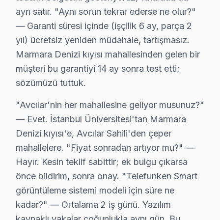
Avcılar'da Telefunken televizyonunuz arızalandığında 
ayrı satır. "Aynı sorun tekrar ederse ne olur?"
— Garanti süresi içinde (işçilik 6 ay, parça 2
Yerinde tamir sürecimiz — Avcılar:
yıl) ücretsiz yeniden müdahale, tartışmasız.
• Avcılar'de aynı gün servis randevusu
Marmara Denizi kıyısı mahallesinden gelen bir
• Avcılar'de taşıma masrafı ve riski yok
müşteri bu garantiyi 14 ay sonra test etti;
• Avcılar'de arıza anında teşhis ve müdahale
sözümüzü tuttuk.
• Avcılar servisimizde orijinal yedek parça ile destek
• Avcılar'de 2 yıl işçilik garantisi
"Avcılar'nin her mahallesine geliyor musunuz?"
— Evet. İstanbul Üniversitesi'tan Marmara
Telefunken TV ürünleriniz için Avcılar'de güvenilir ve 
Denizi kıyısı'e, Avcılar Sahili'den çeper
Avcılar'da Telefunken Servis Güvencesi – İşçil
mahallelere. "Fiyat sonradan artıyor mu?" —
Hayır. Kesin teklif sabittir; ek bulgu çıkarsa
Telefunken TV Servis Garanti Belgesi – Yazılı ve İmzalı Güven
önce bildirim, sonra onay. "Telefunken Smart
Avcılar'de Telefunken servis hizmetlerimizde sunduğum
görüntüleme sistemi modeli için süre ne
Avcılar garanti kapsamımız — Avcılar servisimizde geçer
kadar?" — Ortalama 2 iş günü. Yazılım
• Avcılar'de işçilik garantisi: 2 yıl
kaynaklı vakalar çoğunlukla aynı gün. Bu