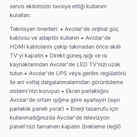
• Avcılar servisimizde uydu/kablo alıcısı bağlantısı ve 
servis ekibimizin tavsiye ettiği kullanım
• Avcılar'de Smart televizyon paneli uygulama kurulu
kuralları:
Doğru montaj, Telefunken televizyon'nizin performans
Teknisyen önerileri: • Avcılar'de orijinal güç
Telefunken TV İçin Avcılar'deki Hizmet Seçen
kablosu ve adaptör kullanın • Avcılar'de
HDMI kablolarını çekip takmadan önce akıllı
Telefunken televizyon ünitesi'niz için Avcılar'de prof
TV'yi kapatın • Direkt güneş ışığı ve ısı
Görüntü Arızaları: Telefunken'ın VA Panel ve IPS pan
kaynaklarından Avcılar'de LED TV'nizi uzak
Elektronik Kart Servisi: Güç kaynağı kapasitör patlama
tutun • Avcılar'de UPS veya gerilim regülatörü
Yazılım Müdahalesi: Smart panel platformunda fabrika
ile ani voltaj dalgalanmalarından görüntüleme
LED ve Aydınlatma: Backlight şerit tamiri veya değişim
sistemi'nizi koruyun • Ekran parlaklığını
» Avcılar ve çevre mahallelere aynı gün servis imkânı.
Avcılar'de ortam ışığına göre ayarlayın (aşırı
parlaklık paneli yorar) • Enerji tasarrufu için
Şeffaf Fiyatlandırma ve Müşteri Memnuniyeti
kullanmadığınızda Avcılar'de televizyon
Servis sürecinin başından sonuna kadar şeffaf fiyat poli
paneli'nizi tamamen kapatın (bekleme değil)
Ücretsiz Arıza Tespiti: Avcılar'de arıza tespiti tamame