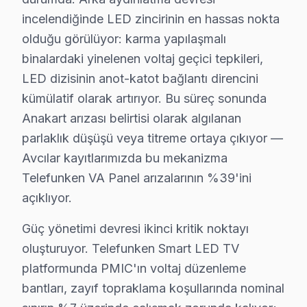
Dördüncü faktör — Parça temini: Stokta hazır Telefunk
incelendiğinde LED zincirinin en hassas nokta
Avcılar'deki Telefunken servis hacmi takvim boyunca beş
olduğu görülüyor: karma yapılaşmalı
İkinci pik — Mart sonu: Bahar temizliği sırasında hasar
binalardaki yinelenen voltaj geçici tepkileri,
Üçüncü pik — Haziran: Ramazan Bayramı ve yaz tatili ba
LED dizisinin anot-katot bağlantı direncini
Beşinci pik — Kasım: Alışveriş sezonu kampanyaları ön
kümülatif olarak artırıyor. Bu süreç sonunda
Telefunken VA Panel teknolojisinin Avcılar koşullarında
Anakart arızası belirtisi olarak algılanan
Güç yönetimi devresi ikinci kritik noktayı oluşturuyo
parlaklık düşüşü veya titreme ortaya çıkıyor —
Avcılar kayıtlarımızda bu mekanizma
Telefunken IPS panel mimarisinde ise piksel matris sürü
Telefunken VA Panel arızalarının %39'ini
Avcılar'de Telefunken servisi seçmeden önce sorulması g
açıklıyor.
"bu marka VA Panel için orijinal parça mı kullanıyorsun
"Avcılar'nin her mahallesine geliyor musunuz?" — Evet.
Güç yönetimi devresi ikinci kritik noktayı
18 yıllık Avcılar servis arşivi, Telefunken televizyon 
oluşturuyor. Telefunken Smart LED TV
platformunda PMIC'ın voltaj düzenleme
Güncel tablo şu: aylık 77 başvurunun %44'i Anakart arız
bantları, zayıf topraklama koşullarında nominal
Memnuniyet verisi yıllar içinde bir iyileşme hikayesi an