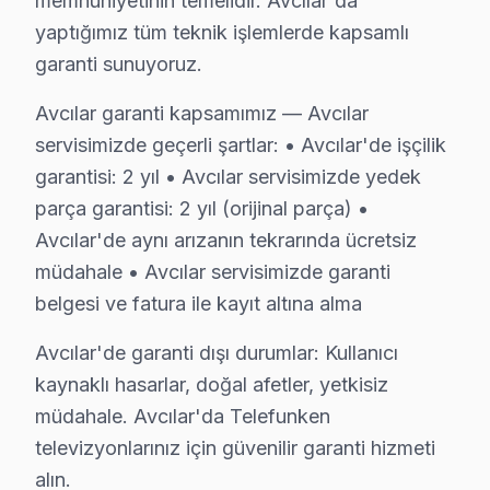
memnuniyetinin temelidir. Avcılar'da
yaptığımız tüm teknik işlemlerde kapsamlı
Avcılar Yerinde Servis Detayları: Avcılar'de Telefunken
garanti sunuyoruz.
İstanbul Üniversitesi, Avcılar Sahili, Marmara Denizi k
Tamir olup olmayacağını öğrenin. 0850 811 14 36
Avcılar garanti kapsamımız — Avcılar
servisimizde geçerli şartlar: • Avcılar'de işçilik
Avcılar Telefunken Televizyon Servisi İçin Güv
garantisi: 2 yıl • Avcılar servisimizde yedek
Avcılar'de Telefunken marka televizyonunuz arızalandı
parça garantisi: 2 yıl (orijinal parça) •
Avcılar Sektör Deneyimi: Avcılar ve çevre bölgelerde 
Avcılar'de aynı arızanın tekrarında ücretsiz
müdahale • Avcılar servisimizde garanti
Avcılar'de Profesyonel Garanti: Avcılar servisimizde he
belgesi ve fatura ile kayıt altına alma
Telefunken Marka Eğitimi: Telefunken yetkili hizmet st
Avcılar Referansları: Avcılar sakinlerinin tercih ettiğ
Avcılar'de garanti dışı durumlar: Kullanıcı
Tamir olup olmayacağını öğrenin. 0850 811 14 36
kaynaklı hasarlar, doğal afetler, yetkisiz
müdahale. Avcılar'da Telefunken
Uzman Telefunken Teknisyen Ekibimiz
televizyonlarınız için güvenilir garanti hizmeti
Avcılar Telefunken Hizmet'in başarısı, Avcılar ekibimiz
alın.