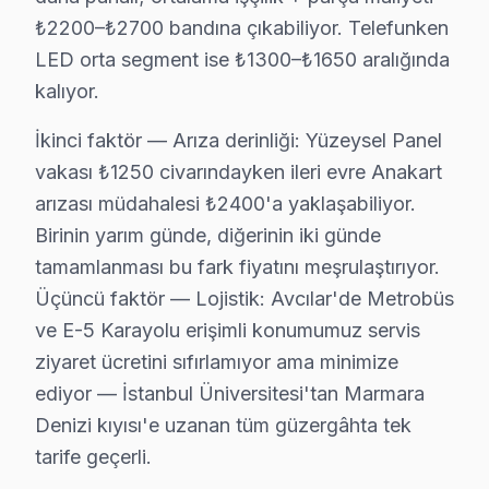
Mustafa Kemal Paşa, yoğun elektrik akışının görüldüğü b
₺2200–₺2700 bandına çıkabiliyor. Telefunken
LED orta segment ise ₺1300–₺1650 aralığında
Tahtakale'de Telefunken TV Servisi
kalıyor.
Tahtakale, sıkı bir nüfus yoğunluğuna sahip bir mahalle
İkinci faktör — Arıza derinliği: Yüzeysel Panel
Üniversite'de Telefunken TV Servisi
vakası ₺1250 civarındayken ileri evre Anakart
Üniversite mahallesi, genç bir nüfusa ev sahipliği yap
arızası müdahalesi ₺2400'a yaklaşabiliyor.
Birinin yarım günde, diğerinin iki günde
Yeşilkent'te Telefunken TV Servisi
tamamlanması bu fark fiyatını meşrulaştırıyor.
Yeşilkent, sakin yapısıyla dikkat çeken bir mahalle ola
Üçüncü faktör — Lojistik: Avcılar'de Metrobüs
ve E-5 Karayolu erişimli konumumuz servis
Telefunken Tamir Maliyeti: Gerçek Rakamlar
ziyaret ücretini sıfırlamıyor ama minimize
Telefunken TV tamir maliyetleri, Avcılar bölgesinde model
ediyor — İstanbul Üniversitesi'tan Marmara
Panel/Ekran Değişimi
:
Denizi kıyısı'e uzanan tüm güzergâhta tek
32" ekran için: yaklaşık 1.500 ₺
tarife geçerli.
43"-55" ekran için: 2.500 ₺