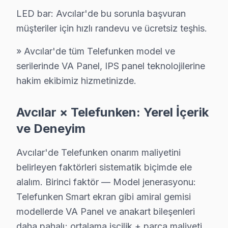
Ambarlı'da Telefunken TV Servisi
LED bar: Avcılar'de bu sorunla başvuran
Ambarlı, özellikle eski binalarıyla dikkat çeken bir ma
müşteriler için hızlı randevu ve ücretsiz teşhis.
Cihangir'de Telefunken TV Servisi
» Avcılar'de tüm Telefunken model ve
serilerinde VA Panel, IPS panel teknolojilerine
Cihangir, modern mimarisiyle birlikte geleneksel yapılar
hakim ekibimiz hizmetinizde.
Denizköşkler'de Telefunken TV Servisi
Denizköşkler, yeni konut projeleri ile gelişmekte olan b
Avcılar × Telefunken: Yerel İçerik
ve Deneyim
Firuzköy'de Telefunken TV Servisi
Firuzköy, hem yeni hem de eski yapıların bir araya geldi
Avcılar'de Telefunken onarım maliyetini
belirleyen faktörleri sistematik biçimde ele
Gümüşpala'da Telefunken TV Servisi
alalım. Birinci faktör — Model jenerasyonu:
Gümüşpala, sakin bir yaşam alanı sunarken Telefunken ek
Telefunken Smart ekran gibi amiral gemisi
modellerde VA Panel ve anakart bileşenleri
Mustafa Kemal Paşa'da Telefunken TV Servisi
daha pahalı; ortalama işçilik + parça maliyeti