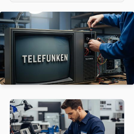
Avcılar'da Mustafa Kemal Paşa bölgesindeki Telefunken kulla
Avcılar Telefunken Servis →
Tahtakale Telefunken Servis
Tahtakale mahallesi Telefunken TV servisinde şeffaf çalışıyo
Tahtakale Telefunken Anakart Tamiri →
Üniversite Telefunken Servis
Avcılar'da Üniversite mahallesi Telefunken kullanıcıları a
Telefunken Servis Merkezi →
Yeşilkent Telefunken Servis
Yeşilkent'de Telefunken TV güç kartı kondansatör şişmesi en 
Yeşilkent Telefunken Anakart Tamiri →
Avcılar Telefunken TV Servis Hizmet Bölgesi