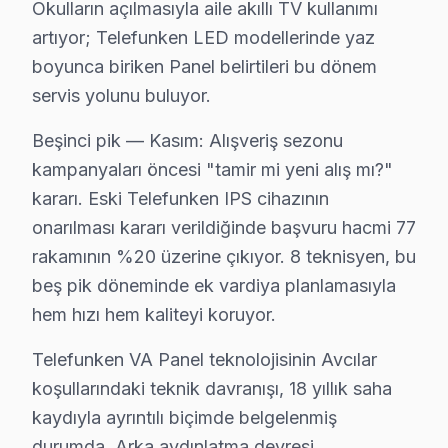
Okulların açılmasıyla aile akıllı TV kullanımı
• Termal kamera ve osiloskop kullanarak arızalı bileşe
artıyor; Telefunken LED modellerinde yaz
Tabii şunu da sormak lazım:, İstanbul Üniversitesi, Av
boyunca biriken Panel belirtileri bu dönem
servis yolunu buluyor.
Telefunken TV'lerde Sık Görülen Arızalar
Beşinci pik — Kasım: Alışveriş sezonu
Avcılar bölgesindeki Telefunken kullanıcılarının getird
kampanyaları öncesi "tamir mi yeni alış mı?"
Anakart arızası: Avcılar'de Telefunken VA Panel paneller
kararı. Eski Telefunken IPS cihazının
Güç kartı sorunu: Avcılar'de UHD sistemini kullanan m
onarılması kararı verildiğinde başvuru hacmi 77
Panel: Avcılar'de IPS ekranlarda daha sık rastlıyoruz. 
rakamının %20 üzerine çıkıyor. 8 teknisyen, bu
LED bar: Avcılar'de bu sorunla başvuran müşteriler içi
beş pik döneminde ek vardiya planlamasıyla
» Avcılar'de tüm Telefunken model ve serilerinde VA Pa
hem hızı hem kaliteyi koruyor.
Avcılar × Telefunken: Yerel İçerik ve Deneyim
Telefunken VA Panel teknolojisinin Avcılar
koşullarındaki teknik davranışı, 18 yıllık saha
Avcılar'de Telefunken onarım maliyetini belirleyen fak
kaydıyla ayrıntılı biçimde belgelenmiş
İkinci faktör — Arıza derinliği: Yüzeysel Panel vakası
durumda. Arka aydınlatma devresi