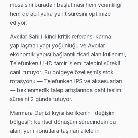
mesaisini buradan başlatması hem verimliliği
• Avcılar'de yazılım ve firmware güncelleme kontrolü
hem de acil vaka yanıt süresini optimize
Yılda en az bir kez profesyonel bakım, Telefunken gör
ediyor.
Avcılar Merkezli Telefunken Hizmet Bölgesi
Avcılar Sahili ikinci kritik referans: karma
Geniş servis ağımızla Avcılar ve çevre ilçelerde Telef
yapılaşmalı yapı yoğunluğu ve Avcılar
ekonomik yapısı bağlantılı ticari alan kullanımı,
Hizmet bölgelerimiz:
Telefunken UHD tamir işlemi talebini sürekli
• Avcılar merkez ve Avcılar'nin tüm mahalleleri
canlı tutuyor. Bu bölgeye özelleşmiş stok
• Avcılar'den komşu ilçelere hızlı erişim
rotasyonu — Telefunken IPS ve aksesuarları
• Avcılar'de toplu konut ve site anlaşmaları mevcut
— beklenmedik talep artışlarında dahi teslim
Avcılar'da Telefunken teknik desteği arıyorsanız, aynı 
süresini 2 günde tutuyor.
Avcılar Telefunken TV Arızaları – Televizyon
Marmara Denizi kıyısı ise ilçenin "değişim
bölgesi": kentsel dönüşüm sürecindeki bu
Telefunken televizyonunuz beklenmedik bir anda arıza 
alan, yeni konutlara taşınan ailelerin
Telefunken TV'lerde gözlemlenen başlıca teknik sorun