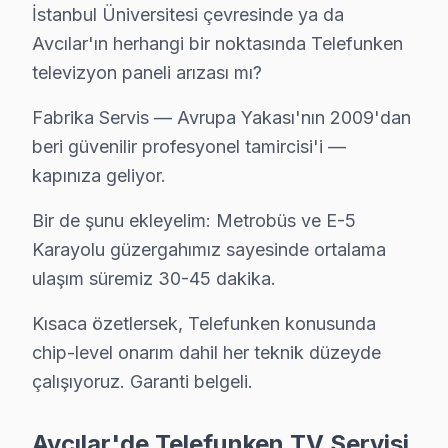
İstanbul Üniversitesi çevresinde ya da
↑ Avcılar TV Servis Merkezi
Avcılar'ın herhangi bir noktasında Telefunken
televizyon paneli arızası mı?
Fabrika Servis — Avrupa Yakası'nın 2009'dan
Avcılar Yakın İlçelerde Telefunken Servisi
beri güvenilir profesyonel tamircisi'i —
kapınıza geliyor.
· Arnavutköy Telefunken
· Bağcılar Telefunken
Bir de şunu ekleyelim: Metrobüs ve E-5
· Bahçelievler Telefunken
· Bakırköy Telefunken
Karayolu güzergahımız sayesinde ortalama
ulaşım süremiz 30-45 dakika.
· Başakşehir Telefunken
· Bayrampaşa Telefunken
Kısaca özetlersek, Telefunken konusunda
· Beşiktaş Telefunken
· Beylikdüzü Telefunken
chip-level onarım dahil her teknik düzeyde
çalışıyoruz. Garanti belgeli.
Avcılar Diğer Marka Servisleri
Avcılar'de Telefunken TV Servisi
· Avcılar Sony
· Avcılar Philips