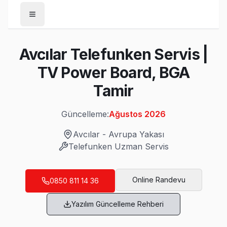
Anasayfa
Avcılar Telefunken Servis |
/
Avcılar
TV Power Board, BGA
/
Telefunken
Tamir
Son Güncelleme:
Ağustos 2026
Güncelleme:
Ağustos 2026
Avcılar
-
Avrupa Yakası
Telefunken
Uzman Servis
Avcılar'da Mahalle Mahalle Telefunken TV 
Ambarlı Telefunken Servis
Online Randevu
0850 811 14 36
Ambarlı'de Telefunken TV ses ama görüntü yok sorununu gene
Yazılım Güncelleme Rehberi
Ambarlı Telefunken Açılmıyor Arıza →