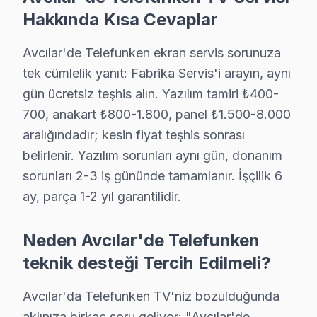
Hakkında Kısa Cevaplar
· Avcılar Hi-Level
· Avcılar iFFALCON
Avcılar'de Telefunken ekran servis sorunuza
tek cümlelik yanıt: Fabrika Servis'i arayın, aynı
· Avcılar Samsung
· Avcılar LG
gün ücretsiz teşhis alın. Yazılım tamiri ₺400-
700, anakart ₺800-1.800, panel ₺1.500-8.000
· Avcılar Panasonic
· Avcılar Toshiba
aralığındadır; kesin fiyat teşhis sonrası
belirlenir. Yazılım sorunları aynı gün, donanım
sorunları 2-3 iş gününde tamamlanır. İşçilik 6
ay, parça 1-2 yıl garantilidir.
Avcılar'de Telefunken TV Servisi Hakkında 
Avcılar'de Telefunken ekran servis sorunuza tek cümle
Neden Avcılar'de Telefunken
teknik desteği Tercih Edilmeli?
Avcılar'da Telefunken TV'niz bozulduğunda
Telefunken Servis Deneyimimiz
aklınıza birkaç soru geliyor: "Avcılar'de