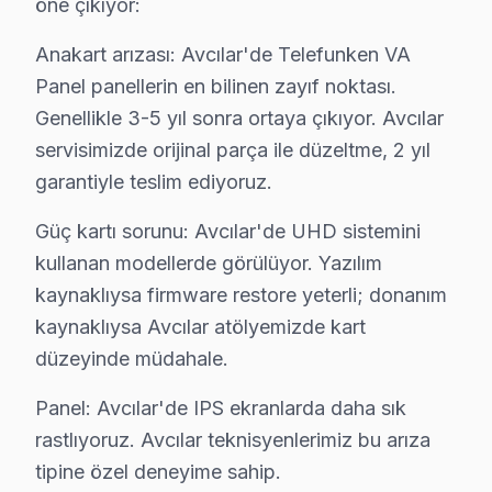
öne çıkıyor:
En çok etkilenen modeller: TF32P610 ve TF50P
Anakart arızası: Avcılar'de Telefunken VA
4.
Güç Kartı Arızası
Panel panellerin en bilinen zayıf noktası.
Belirti: ekran'nin hiç açılmaması veya beklenme
Genellikle 3-5 yıl sonra ortaya çıkıyor. Avcılar
Neden: Düşük kalite kapasitörler ve aşırı güç yük
servisimizde orijinal parça ile düzeltme, 2 yıl
2025 Türkiye fiyatı: ₺1.000 – ₺1.800 arası.
garantiyle teslim ediyoruz.
En çok etkilenen modeller: TF32P610 ve TF40P
5.
Backlight Sorunları
Güç kartı sorunu: Avcılar'de UHD sistemini
kullanan modellerde görülüyor. Yazılım
Belirti: Ekranda görüntü var ancak düşük ışık 
kaynaklıysa firmware restore yeterli; donanım
Neden: Backlight LED'lerinin kalitesiz üretimi v
2025 Türkiye fiyatı: ₺1.500 – ₺2.500 arası.
kaynaklıysa Avcılar atölyemizde kart
En çok etkilenen modeller: TF40P810 ve TF50P
düzeyinde müdahale.
Bu sorunlar, Telefunken marka cihazların belirli seriler
Panel: Avcılar'de IPS ekranlarda daha sık
rastlıyoruz. Avcılar teknisyenlerimiz bu arıza
Telefunken En Sık Arızalar: Sayısal Analiz
tipine özel deneyime sahip.