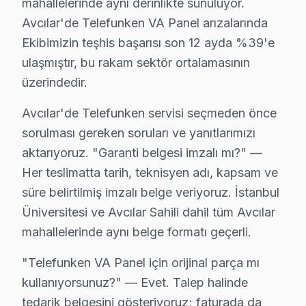
• Ekran parlaklığını Avcılar'de ortam ışığına göre ayarl
mahallelerinde aynı derinlikte sunuluyor.
Avcılar'de Telefunken VA Panel arızalarında
• Enerji tasarrufu için kullanmadığınızda Avcılar'de t
Ekibimizin teşhis başarısı son 12 ayda %39'e
Avcılar'da düzenli bakım ve doğru kullanım ile Telefu
ulaşmıştır, bu rakam sektör ortalamasının
Avcılar Telefunken Servis – 30 Dakikada Kapı
üzerindedir.
Telefunken televizyon ünitesi'niz bozulduğunda saatle
Avcılar'de Telefunken servisi seçmeden önce
Neden bu kadar hızlıyız?
sorulması gereken soruları ve yanıtlarımızı
• Avcılar'de sabah arayın, akşama servis tamamlansın
aktarıyoruz. "Garanti belgesi imzalı mı?" —
• Avcılar'in tüm mahallelerine hızlı ulaşım
Her teslimatta tarih, teknisyen adı, kapsam ve
süre belirtilmiş imzalı belge veriyoruz. İstanbul
• Avcılar'de mobil servis aracı ile yerinde müdahale
Üniversitesi ve Avcılar Sahili dahil tüm Avcılar
• Avcılar'de acil durumlarda öncelikli randevu
mahallelerinde aynı belge formatı geçerli.
• Avcılar servisimizde 7/24 çağrı merkezi desteği
Avcılar'da Telefunken acil TV servisi için şimdi arayı
"Telefunken VA Panel için orijinal parça mı
kullanıyorsunuz?" — Evet. Talep halinde
Avcılar'da Telefunken TV Yerinde Onarım – Ev
tedarik belgesini gösteriyoruz; faturada da