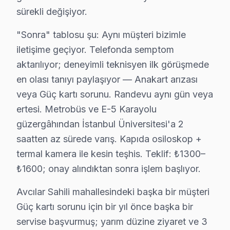
• Yazılım güncelleme ve hata giderme: ₺200 – ₺500
sürekli değişiyor.
• LED backlight tamiri: ₺500 – ₺2.000
"Sonra" tablosu şu: Aynı müşteri bizimle
• Güç kartı (power board) tamiri: ₺400 – ₺1.200
iletişime geçiyor. Telefonda semptom
• Kapasitör değişimi (anakart): ₺250 – ₺600
aktarılıyor; deneyimli teknisyen ilk görüşmede
• Ses kartı/hoparlör tamiri: ₺300 – ₺700
en olası tanıyı paylaşıyor — Anakart arızası
Avcılar'de fiyata dahil olanlar:
veya Güç kartı sorunu. Randevu aynı gün veya
• Arıza tespiti (teşhis)
ertesi. Metrobüs ve E-5 Karayolu
• İşçilik maliyeti
güzergâhından İstanbul Üniversitesi'a 2
• 2 yıl garanti (parça + işçilik)
saatten az sürede varış. Kapıda osiloskop +
• Sigortalı taşıma (gerekirse)
termal kamera ile kesin teşhis. Teklif: ₺1300–
Avcılar'da Telefunken televizyon ünitesi için fiyat alma
₺1600; onay alındıktan sonra işlem başlıyor.
Avcılar Sahili mahallesindeki başka bir müşteri
Avcılar Telefunken Teknisyen Ekibi – BGA ve
Güç kartı sorunu için bir yıl önce başka bir
Doğru teşhis ve kalıcı çözüm, deneyimli teknisyenle 
servise başvurmuş; yarım düzine ziyaret ve 3
Teknisyen yetkinliklerimiz: