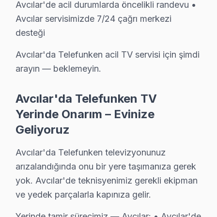
Avcılar'de acil durumlarda öncelikli randevu •
İstanbul Üniversitesi bölgesindeki konutlarda Telefunk
Avcılar servisimizde 7/24 çağrı merkezi
Metrobüs ve E-5 Karayolu güzergahı boyunca uzanan Avcıla
desteği
Avcılar Telefunken TV Servisi – Sık Sorulan So
Avcılar'da Telefunken acil TV servisi için şimdi
S: Avcılar'de sabah aradığımda aynı gün servis müm
arayın — beklemeyin.
C: Evet, Avcılar'de sabah 9-10 arası arama yaparsanız 
S: Avcılar'de servis ücreti ödenmesine nasıl karar veri
Avcılar'da Telefunken TV
C: Avcılar servisimizde arıza tespiti sonrası, yapılacak
Yerinde Onarım – Evinize
S: Avcılar'de tamir belgesi ve fatura ne zaman verilir?
Geliyoruz
C: Tamir tamamlandıktan sonra. Belgede yapılan işlem, ku
Avcılar'da Telefunken televizyonunuz
S: Avcılar'de tamir sırasında başka sorun bulunursa n
arızalandığında onu bir yere taşımanıza gerek
C: Avcılar müşterisine haber verilerek, ek sorunun ona
yok. Avcılar'de teknisyenimiz gerekli ekipman
S: Avcılar'de panel'yi servis atölyesine götürmek zor
ve yedek parçalarla kapınıza gelir.
C: Hayır, Avcılar genelinde ücretsiz kapıdan alım-tesl
Yerinde tamir sürecimiz — Avcılar: • Avcılar'de