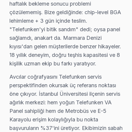
haftalık bekleme sonucu problemi
• Avcılar'de ortalama 10+ yıl sektör deneyimi
çözülememiş. Bize geldiğinde: chip-level BGA
• Telefunken özel sertifika ve eğitimler
lehimleme + 3 gün içinde teslim.
• Avcılar servisimizde güncel teknoloji ve arıza çözümle
"Telefunken'yi bitik sandım" dedi; oysa panel
• Avcılar'de müşteri memnuniyeti odaklı yaklaşım
sağlamdı, anakart da. Marmara Denizi
kıyısı'dan gelen müşterilerde benzer hikayeler.
• Temiz ve düzenli çalışma prensibi
18 yıllık deneyim, doğru teşhis kapasitesi ve 8
TV'niz Avcılar'da profesyonel ellerde — kalıcı onarım ga
kişilik uzman ekip bu farkı yaratıyor.
Avcılar'da Telefunken Önleyici Bakım – Arıza
Avcılar coğrafyasını Telefunken servis
Televizyon arızalarının büyük kısmı ihmal edilen bakım
perspektifinden okursak üç referans noktası
Bakım işlemlerimiz:
öne çıkıyor. İstanbul Üniversitesi ilçenin servis
• Avcılar'de panel ve LED backlight kontrolü
ağırlık merkezi: hem yoğun Telefunken VA
Panel sahipliği hem de Metrobüs ve E-5
• Soğutma fanı temizliği ve termal macun yenileme — 
Karayolu erişim kolaylığıyla bu nokta
• Avcılar'de anakart kapasitör ve kondansatör kontro
başvuruların %37'ini üretiyor. Ekibimizin sabah
• HDMI port ve bağlantı noktası temizliği — Avcılar