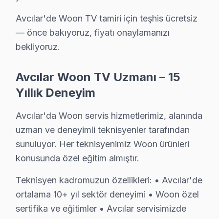
» Basit arızalarda aynı gün servis tamamlanır. Karmaş
Avcılar'de Woon TV tamiri için teşhis ücretsiz
— önce bakıyoruz, fiyatı onaylamanızı
Avcılar Woon TV Bakım Paketi – Uzun Ömür İç
bekliyoruz.
Düzenli bakım, Woon televizyonunuzun ömrünü uzatır v
TV bakım hizmetlerimiz:
Avcılar Woon TV Uzmanı – 15
• Avcılar'de iç temizlik ve soğutma verimliliği artırımı
Yıllık Deneyim
• LED şerit ve backlight yoğunluğu kontrolü — Avcılar
Avcılar'da Woon servis hizmetlerimiz, alanında
• Avcılar'de anakart SMD komponent incelemesi
uzman ve deneyimli teknisyenler tarafından
• Yazılım ve güncelleme durumu değerlendirmesi — Av
sunuluyor. Her teknisyenimiz Woon ürünleri
• Avcılar'de garanti kapsamı ve bakım raporu hazırla
konusunda özel eğitim almıştır.
Avcılar bölgesinde Woon televizyonlarınız için yılda 1
Teknisyen kadromuzun özellikleri: • Avcılar'de
Avcılar'da Woon TV Bakım Rehberi – Uzun Ömür
ortalama 10+ yıl sektör deneyimi • Woon özel
sertifika ve eğitimler • Avcılar servisimizde
Woon ekran'nizin performansını yıllarca korumak eliniz