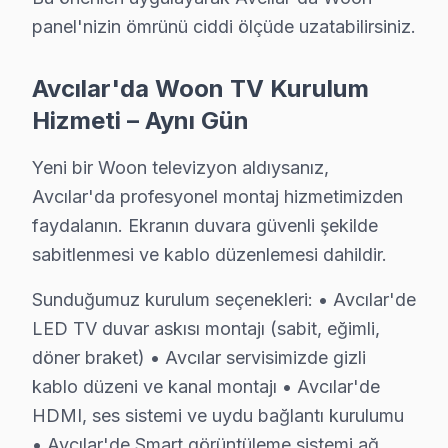
Woon TV Arızası İçin Avcılar'de Doğru Adres
panel'nizin ömrünü ciddi ölçüde uzatabilirsiniz.
Avcılar'de Woon televizyon ünitesi'nizi tamir ettirmek içi
Fabrika Servis olarak Avcılar dahil Avrupa Yakası'nın h
Avcılar'da Woon TV Kurulum
Şimdi arayın: 0850 811 14 36 — Avcılar'ye aynı gün ge
Hizmeti – Aynı Gün
Yeni bir Woon televizyon aldıysanız,
Avcılar'da profesyonel montaj hizmetimizden
Woon Televizyon Servis Rehberi – Avcılar
faydalanın. Ekranın duvara güvenli şekilde
Avcılar bölgesinde Woon arızası yaşıyorsanız, Avcılar Woon s
sabitlenmesi ve kablo düzenlemesi dahildir.
Şunu da belirtelim: Avcılar bölgesinden gelen TV servis tal
Sunduğumuz kurulum seçenekleri: • Avcılar'de
Avcılar'de servis ziyareti sonrası yazılı rapor talep eden m
LED TV duvar askısı montajı (sabit, eğimli,
Güç kartı ve anakart arızaları Avcılar bölgesindeki televizyo
döner braket) • Avcılar servisimizde gizli
Woon televizyon arızası Avcılar'de yaşandığında, Avcılar Wo
kablo düzeni ve kanal montajı • Avcılar'de
Pratikte gözlemlediğimiz: Avcılar'de standby modundan çıka
HDMI, ses sistemi ve uydu bağlantı kurulumu
Avcılar bölgesindeki yoğun servis geçmişimiz sayesinde yede
• Avcılar'de Smart görüntüleme sistemi ağ