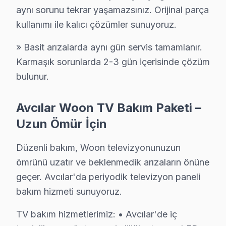
aynı sorunu tekrar yaşamazsınız. Orijinal parça
Avcılar Woon Hizmet'in başarısı, Avcılar ekibimizin pro
kullanımı ile kalıcı çözümler sunuyoruz.
• Avcılar'de Woon Yetkili Bakım Sertifikasyonu
» Basit arızalarda aynı gün servis tamamlanır.
Avcılar teknisyenlerimiz Woon tarafından resmi eğitim a
Karmaşık sorunlarda 2-3 gün içerisinde çözüm
• Avcılar'de BGA ve SMD Lehimleme Uzmanlığı
bulunur.
Avcılar servisimizde mikro-elektronik konusunda uzma
• Yazılım ve Firmware Yükseltmesi
Avcılar Woon TV Bakım Paketi –
Tizen, WebOS, Android ekran, VIDAA — tüm akıllı tele
Uzun Ömür İçin
• Avcılar'de Sürekli Eğitim Programları
Yazılım güncellemesinden chip-level tamire kadar her
Düzenli bakım, Woon televizyonunuzun
ömrünü uzatır ve beklenmedik arızaların önüne
» Ekibimiz, her servis işlemini sanatsal bir titizlikle g
geçer. Avcılar'da periyodik televizyon paneli
Avcılar'de televizyon servis ihtiyacınız için, güvenilir
bakım hizmeti sunuyoruz.
Avcılar Woon servis Merkezi
TV bakım hizmetlerimiz: • Avcılar'de iç
Avcılar Woon uzman ekibimiz, Avcılar bölge genelinde pr