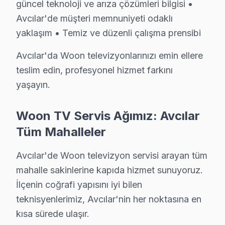
güncel teknoloji ve arıza çözümleri bilgisi •
Uzun ömür sırları:
Avcılar'de müşteri memnuniyeti odaklı
• Ekran parlaklığını Avcılar'de ortam ışığına göre ayarl
yaklaşım • Temiz ve düzenli çalışma prensibi
• Avcılar'de nem ve soğuk ortamlardan televizyon üni
Avcılar'da Woon televizyonlarınızı emin ellere
• Avcılar'de uzun süreli aynı görüntü bırakmayın (OLE
teslim edin, profesyonel hizmet farkını
• Avcılar'de orijinal güç kablosu ve adaptör kullanın
yaşayın.
• Avcılar'de günlük kullanımda standby yerine tam kap
• Uzaktan kumanda pilleri Avcılar'de 6 ayda bir yenile
Woon TV Servis Ağımız: Avcılar
Bu önerileri uygulayarak Avcılar'da Woon panel'nizin ö
Tüm Mahalleler
Avcılar'da Woon TV Kurulum Hizmeti – Aynı G
Avcılar'de Woon televizyon servisi arayan tüm
Yeni bir Woon televizyon aldıysanız, Avcılar'da profes
mahalle sakinlerine kapıda hizmet sunuyoruz.
Sunduğumuz kurulum seçenekleri:
İlçenin coğrafi yapısını iyi bilen
• Avcılar'de LED TV duvar askısı montajı (sabit, eğimli
teknisyenlerimiz, Avcılar'nin her noktasına en
• Avcılar servisimizde gizli kablo düzeni ve kanal mont
kısa sürede ulaşır.