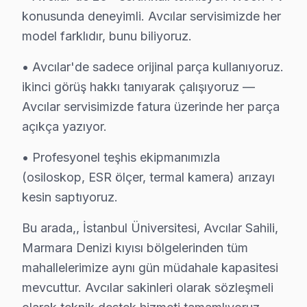
konusunda deneyimli. Avcılar servisimizde her
✓ 15+ Yıl Deneyim
model farklıdır, bunu biliyoruz.
✓ Yazılı Garanti Belgesi
• Avcılar'de sadece orijinal parça kullanıyoruz.
✓ Orijinal Yedek Parça
✓ Ücretsiz Arıza Tespiti
ikinci görüş hakkı tanıyarak çalışıyoruz —
Avcılar servisimizde fatura üzerinde her parça
açıkça yazıyor.
Avcılar, İstanbul'un köklü ilçelerinden biri olup bölgemizdeki İ
• Profesyonel teşhis ekipmanımızla
Woon vs Diğer Markalar: Avcılar Servis Karşıl
(osiloskop, ESR ölçer, termal kamera) arızayı
Avcılar ilçesinde ekran onarımı arayışında olan kullanıc
kesin saptıyoruz.
Avcılar'ın coğrafi yapısı, çeşitli ulaşım seçenekleri s
Bu arada,, İstanbul Üniversitesi, Avcılar Sahili,
Woon cihazlarının arıza profili ise, diğer markalara kı
Marmara Denizi kıyısı bölgelerinden tüm
mahallelerimize aynı gün müdahale kapasitesi
Woon Arıza Türleri: Markalar Arası Fark
mevcuttur. Avcılar sakinleri olarak sözleşmeli
Avcılar bölgesinden gelen Woon TV'lerde en sık rastla