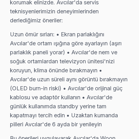
korumak elinizde. Avcılar'da servis
Avcılar Woon Servisimizin Teknik hizmet Verdi
teknisyenlerimizin deneyimlerinden
Woon akıllı TV arıza servisi Avcılar'ın her noktasına
derlediğimiz öneriler:
Uzun ömür sırları: • Ekran parlaklığını
Avcılar'de ortam ışığına göre ayarlayın (aşırı
Woon TV Servisi Hakkında Sorular
parlaklık paneli yorar) • Avcılar'de nem ve
Woon TV ekranı karardı, ne yapmalıyım?
soğuk ortamlardan televizyon ünitesi'nizi
Avcılar'de backlight (arka aydınlatma) arızası veya panel s
koruyun, klima önünde bırakmayın •
Avcılar'de uzun süreli aynı görüntü bırakmayın
Avcılar Woon servis ücreti ne kadar?
(OLED burn-in riski) • Avcılar'de orijinal güç
Arıza tespiti
ücretsiz
. Ekran değişimi ₺1.500–₺8.000, anaka
kablosu ve adaptör kullanın • Avcılar'de
Woon TV tamiri için Avcılar'de ne kadar bekleme
günlük kullanımda standby yerine tam
Aynı gün
randevu veriyoruz. Teknisyen Avcılar'e 45–90 dakika
kapatmayı tercih edin • Uzaktan kumanda
pilleri Avcılar'de 6 ayda bir yenileyin
Bu önerileri uygulayarak Avcılar'da Woon