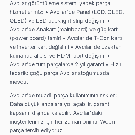
Avcılar görüntüleme sistemi yedek parça
• Avcılar'de Anakart (mainboard) ve güç kartı (power 
hizmetlerimiz: • Avcılar'de Panel (LCD, OLED,
• Avcılar'de T-Con kartı ve inverter kart değişimi
QLED) ve LED backlight strip değişimi •
• Avcılar'de uzaktan kumanda alıcısı ve HDMI port de
Avcılar'de Anakart (mainboard) ve güç kartı
• Avcılar'de tüm parçalarda 2 yıl garanti
(power board) tamiri • Avcılar'de T-Con kartı
ve inverter kart değişimi • Avcılar'de uzaktan
• Hızlı tedarik: çoğu parça Avcılar stoğumuzda mevcu
kumanda alıcısı ve HDMI port değişimi •
Avcılar'de muadil parça kullanımının riskleri: Daha büyü
Avcılar'de tüm parçalarda 2 yıl garanti • Hızlı
Avcılar Woon TV Arızaları – Televizyonunuz S
tedarik: çoğu parça Avcılar stoğumuzda
mevcut
Woon televizyon'niz sorun mu yaşıyor? Avcılar'de sık ka
Woon ekran'nin ekranı kararmış, ses geliyor — ne yapm
Avcılar'de muadil parça kullanımının riskleri:
Woon televizyon ünitesi açılmıyor, standby ışığı yanıp
Daha büyük arızalara yol açabilir, garanti
Woon Smart panel uygulamaları çöküyor, Wi-Fi bağlanm
kapsamı dışında kalabilir. Avcılar'daki
müşterilerimiz için her zaman orijinal Woon
Ekranda yatay veya dikey çizgiler var — panel mi gitti?
parça tercih ediyoruz.
Avcılar'de Woon TV tamiri için teşhis ücretsiz — önce 