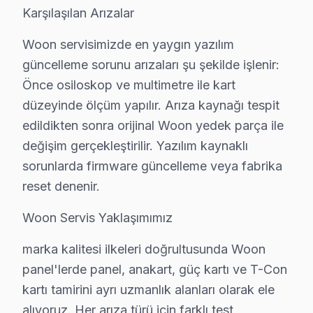
Karşılaşılan Arızalar
|----------------------------------|-----------------------
Woon servisimizde en yaygın yazılım
| Panel/Ekran Değişimi (32") | 1.200 - 1.800 |
güncelleme sorunu arızaları şu şekilde işlenir:
| Panel/Ekran Değişimi (43-55") | 1.800 - 2.500 |
Önce osiloskop ve multimetre ile kart
| Panel/Ekran Değişimi (65"+) | 2.500 - 3.500 |
düzeyinde ölçüm yapılır. Arıza kaynağı tespit
| Anakart Tamiri | 700 - 1.200 |
edildikten sonra orijinal Woon yedek parça ile
| Güç Kartı Değişimi | 500 - 800 |
değişim gerçekleştirilir. Yazılım kaynaklı
| LED Backlight Değişimi | 400 - 600 |
sorunlarda firmware güncelleme veya fabrika
reset denenir.
| T-Con Kart Değişimi | 300 - 500 |
| Yazılım/Firmware İşlemleri | 150 - 400 |
Woon Servis Yaklaşımımız
| Yerinde teknik destek | 100 - 300 ekstra |
marka kalitesi ilkeleri doğrultusunda Woon
| Atölye bakımı | 50 - 150 ekstra |
panel'lerde panel, anakart, güç kartı ve T-Con
Fiyatları etkileyen faktörler arasında garanti durumu, 
kartı tamirini ayrı uzmanlık alanları olarak ele
alıyoruz. Her arıza türü için farklı test