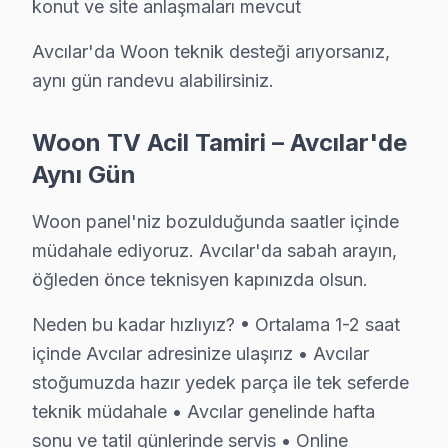
konut ve site anlaşmaları mevcut
5. Orijinal veya OEM eşdeğer Woon parça ile onarım t
6. Tüm fonksiyonlar kapsamlı test edilir; garanti belgesi 
Avcılar'da Woon teknik desteği arıyorsanız,
Woon akıllı TV Bakım Tavsiyeleri
aynı gün randevu alabilirsiniz.
Woon LED TV'ler için en yaygın kullanıcı hatası; güç 
Woon TV Acil Tamiri – Avcılar'de
Woon televizyon paneli'niz arızalandığında verileri (u
Aynı Gün
Woon güvenilirliği standartlarında Woon servisimiz: pan
Woon panel'niz bozulduğunda saatler içinde
Avcılar Merkezli Woon Hizmet Bölgesi
müdahale ediyoruz. Avcılar'da sabah arayın,
Geniş servis ağımızla Avcılar ve çevre ilçelerde Woon
öğleden önce teknisyen kapınızda olsun.
Hizmet bölgelerimiz:
Neden bu kadar hızlıyız? • Ortalama 1-2 saat
• Avcılar merkez ve Avcılar'nin tüm mahalleleri
içinde Avcılar adresinize ulaşırız • Avcılar
• Avcılar'den komşu ilçelere hızlı erişim
stoğumuzda hazır yedek parça ile tek seferde
• Avcılar'de toplu konut ve site anlaşmaları mevcut
teknik müdahale • Avcılar genelinde hafta
Avcılar'da Woon teknik desteği arıyorsanız, aynı gün ra
sonu ve tatil günlerinde servis • Online