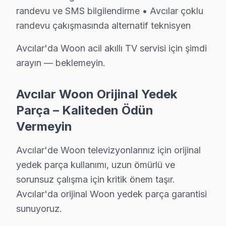
randevu ve SMS bilgilendirme • Avcılar çoklu
Woon TV Acil Tamiri – Avcılar'de Aynı Gün
randevu çakışmasında alternatif teknisyen
Woon panel'niz bozulduğunda saatler içinde müdahale 
Avcılar'da Woon acil akıllı TV servisi için şimdi
Neden bu kadar hızlıyız?
arayın — beklemeyin.
• Ortalama 1-2 saat içinde Avcılar adresinize ulaşırız
• Avcılar stoğumuzda hazır yedek parça ile tek sefer
Avcılar Woon Orijinal Yedek
• Avcılar genelinde hafta sonu ve tatil günlerinde servi
Parça – Kaliteden Ödün
• Online randevu ve SMS bilgilendirme
Vermeyin
• Avcılar çoklu randevu çakışmasında alternatif tekni
Avcılar'da Woon acil akıllı TV servisi için şimdi arayın
Avcılar'de Woon televizyonlarınız için orijinal
yedek parça kullanımı, uzun ömürlü ve
Avcılar Woon Orijinal Yedek Parça – Kalitede
sorunsuz çalışma için kritik önem taşır.
Avcılar'de Woon televizyonlarınız için orijinal yedek 
Avcılar'da orijinal Woon yedek parça garantisi
Avcılar görüntüleme sistemi yedek parça hizmetlerimiz
sunuyoruz.
• Avcılar'de Panel (LCD, OLED, QLED) ve LED backlight