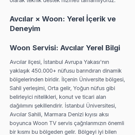
olarak teknik destek hizmeti tamamlıyoruz.
1.
Görüntü Kaybı
Fiziksel Belirti: Ekranda hiçbir görüntü olmaması veya
Avcılar × Woon: Yerel İçerik ve
Neden: Woon 55X1 serisi, bazı durumlarda ekran sürücü
Deneyim
Fiyat Aralığı: Tamir maliyeti ₺800 - ₺1200.
Woon Servisi: Avcılar Yerel Bilgi
En Çok Etkilenilen Model: Woon 55X1.
2.
Arka Işık Sorunu
Avcılar ilçesi, İstanbul Avrupa Yakası'nın
Fiziksel Belirti: Ekranın sadece belirli bir bölümünün 
yaklaşık 450.000+ nüfusu barındıran dinamik
Neden: Woon’un LED panel tasarımı, zamanla arka ışık 
bölgelerinden biridir. İlçenin Üniversite bölgesi,
Sahil yerleşimi, Orta gelir, Yoğun nüfus gibi
Fiyat Aralığı: Tamir maliyeti ₺600 - ₺900.
belirleyici nitelikleri, konut ve ticari alan
En Çok Etkilenilen Model: Woon 50L2.
dağılımını şekillendirir. İstanbul Üniversitesi,
3.
Yazılım Dondurması
Avcılar Sahili, Marmara Denizi kıyısı aksı
Fiziksel Belirti: Ekranda sabit görüntü kalması veya u
boyunca Woon TV servis çağrılarımızın önemli
Neden: Güncellenmeyen yazılım ve eski işletim sistemi
bir kısmı bu bölgeden gelir. Bölgeyi iyi bilen