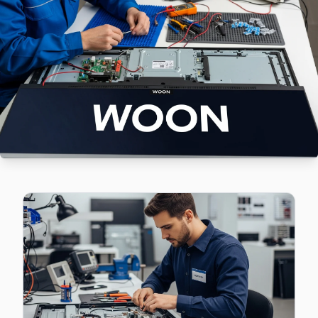
Avcılar'da Mustafa Kemal Paşa mahallesi Woon kullanıcılar
Mustafa Kemal Paşa Woon Anakart Tamiri →
Tahtakale Woon Servis
Woon TV Tahtakale adresinde firmware güncellemesi sonras
Tahtakale Woon Anakart Tamiri →
Üniversite Woon Servis
Avcılar'da Üniversite bölgesindeki Woon kullanıcılarına not:
Woon Servis Merkezi →
Yeşilkent Woon Servis
Yeşilkent semtindeki Woon TV sorunları için kapıya kadar se
Avcılar Woon Servis →
Avcılar Woon TV Servis Hizmet Bölgesi