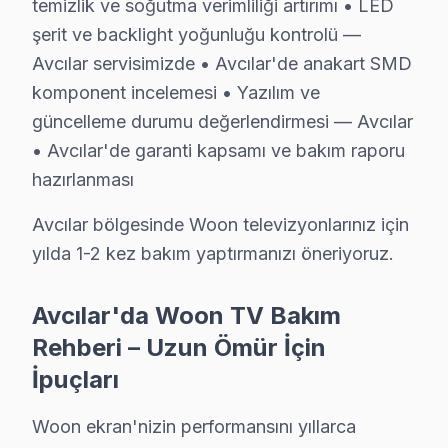
temizlik ve soğutma verimliliği artırımı • LED
Avcılar'de Woon servis talebiniz için bizi arayabilirsi
şerit ve backlight yoğunluğu kontrolü —
Avcılar'de Woon teknik destek hizmetimiz TV arızaların
Avcılar servisimizde • Avcılar'de anakart SMD
Avcılar Woon servis ekibi olarak, Avcılar'de Woon görü
komponent incelemesi • Yazılım ve
güncelleme durumu değerlendirmesi — Avcılar
Fabrika Servis Woon Saha Deneyimi: Avcılar Ve
• Avcılar'de garanti kapsamı ve bakım raporu
hazırlanması
Saha gözlemlerimiz — Avcılar özelinde Woon verileri:
Avcılar'deki Woon başvuruları incelendiğinde en sık ka
Avcılar bölgesinde Woon televizyonlarınız için
Avcılar'de son değerlendirme döneminde tamamlanan
yılda 1-2 kez bakım yaptırmanızı öneriyoruz.
— %80 aynı gün teslim
— %12 2-3 gün içinde teslim
Avcılar'da Woon TV Bakım
— %8 parça tedarik bekleme (nadir model)
Rehberi – Uzun Ömür İçin
Woon konusundaki 12 yıllık deneyimimiz, her yeni mode
İpuçları
Avcılar'de müşteri memnuniyeti %97 — bu rakamı koruma
Woon ekran'nizin performansını yıllarca