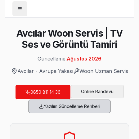
Anasayfa
Avcılar Woon Servis | TV
/
Avcılar
Ses ve Görüntü Tamiri
/
Woon
Güncelleme:
Ağustos 2026
Son Güncelleme:
Ağustos 2026
Avcılar
-
Avrupa Yakası
Woon
Uzman Servis
Online Randevu
0850 811 14 36
Avcılar'da Mahalle Mahalle Woon TV Servi
Yazılım Güncelleme Rehberi
Ambarlı Woon Servis
Ambarlı mahallesi Woon TV servisi için ön değerlendirme te
Avcılar Woon Servis →