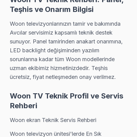
Teşhis ve Onarım Bilgisi
Mustafa Kemal Paşa'da Woon TV Servisi
Mustafa Kemal Paşa mahallesi, karmaşık bina yapıları ve
Woon televizyonlarınızın tamir ve bakımında
Avcılar servisimiz kapsamlı teknik destek
Tahtakale'de Woon TV Servisi
sunuyor. Panel tamirinden anakart onarımına,
Tahtakale mahallesi, eski yapılarının yanı sıra gelişmiş
LED backlight değişiminden yazılım
sorunlarına kadar tüm Woon modellerinde
Üniversite'de Woon TV Servisi
uzman ekibimiz hizmetinizdedir. Teşhis
Üniversite mahallesi, yoğun öğrenci nüfusu ile birlikte 
ücretsiz, fiyat netleşmeden onay verilmez.
Yeşilkent'te Woon TV Servisi
Woon TV Teknik Profil ve Servis
Yeşilkent mahallesi, birçok yeni bina ile modern bir ya
Rehberi
Avcılar Mahallelerinde Woon Servis Kapsamı
Woon ekran Teknik Servis Rehberi
Woon TV tamir fiyatları, bölgemizde 2025 yılı itibarıyla 
Woon televizyon ünitesi'lerde En Sık
| bakım Türü | Fiyat Aralığı (₺) |