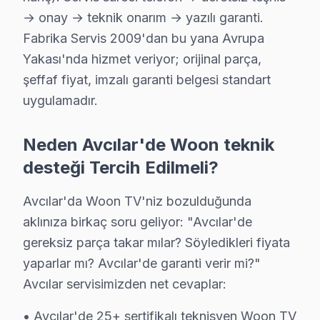
→ onay → teknik onarım → yazılı garanti.
· Avcılar Hi-Level
· Avcılar iFFALCON
Fabrika Servis 2009'dan bu yana Avrupa
Yakası'nda hizmet veriyor; orijinal parça,
· Avcılar Samsung
· Avcılar LG
şeffaf fiyat, imzalı garanti belgesi standart
uygulamadır.
· Avcılar Panasonic
· Avcılar Toshiba
Neden Avcılar'de Woon teknik
desteği Tercih Edilmeli?
Avcılar'da Woon TV'niz bozulduğunda
Avcılar'de Woon TV Tamiri — Bilmeniz Gere
aklınıza birkaç soru geliyor: "Avcılar'de
Avcılar'de Woon LED TV servisinde net yanıtlar: Orta
gereksiz parça takar mılar? Söyledikleri fiyata
yaparlar mı? Avcılar'de garanti verir mi?"
Avcılar servisimizden net cevaplar:
Woon TV Servis Kapsamı
• Avcılar'de 25+ sertifikalı teknisyen Woon TV