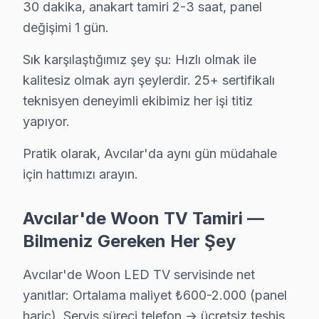
30 dakika, anakart tamiri 2-3 saat, panel
↑ Avcılar TV Servis Merkezi
değişimi 1 gün.
Sık karşılaştığımız şey şu: Hızlı olmak ile
kalitesiz olmak ayrı şeylerdir. 25+ sertifikalı
teknisyen deneyimli ekibimiz her işi titiz
Avcılar Yakın İlçelerde Woon Servisi
yapıyor.
· Arnavutköy Woon
· Bağcılar Woon
Pratik olarak, Avcılar'da aynı gün müdahale
· Bahçelievler Woon
· Bakırköy Woon
için hattımızı arayın.
· Başakşehir Woon
· Bayrampaşa Woon
Avcılar'de Woon TV Tamiri —
Bilmeniz Gereken Her Şey
· Beşiktaş Woon
· Beylikdüzü Woon
Avcılar'de Woon LED TV servisinde net
Avcılar Diğer Marka Servisleri
yanıtlar: Ortalama maliyet ₺600-2.000 (panel
hariç). Servis süreci telefon → ücretsiz teşhis
· Avcılar Sony
· Avcılar Philips