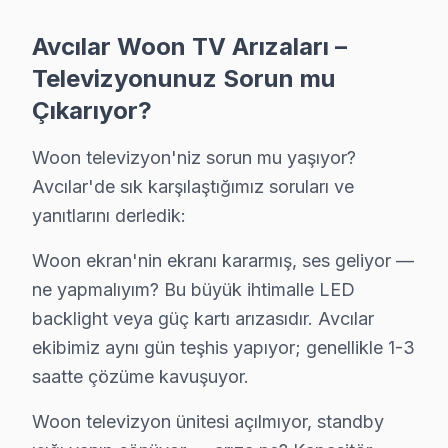
Avcılar Woon TV Uzmanı – 15 Yıllık Deneyim
Avcılar Woon TV Arızaları –
Televizyonunuz Sorun mu
Avcılar'da Woon servis hizmetlerimiz, alanında uzman 
Çıkarıyor?
Teknisyen kadromuzun özellikleri:
• Avcılar'de ortalama 10+ yıl sektör deneyimi
Woon televizyon'niz sorun mu yaşıyor?
• Woon özel sertifika ve eğitimler
Avcılar'de sık karşılaştığımız soruları ve
• Avcılar servisimizde güncel teknoloji ve arıza çözümle
yanıtlarını derledik:
• Avcılar'de müşteri memnuniyeti odaklı yaklaşım
Woon ekran'nin ekranı kararmış, ses geliyor —
• Temiz ve düzenli çalışma prensibi
ne yapmalıyım? Bu büyük ihtimalle LED
Avcılar'da Woon televizyonlarınızı emin ellere teslim e
backlight veya güç kartı arızasıdır. Avcılar
ekibimiz aynı gün teşhis yapıyor; genellikle 1-3
Woon TV Servis Ağımız: Avcılar Tüm Mahallel
saatte çözüme kavuşuyor.
Avcılar'de Woon televizyon servisi arayan tüm mahalle s
Woon televizyon ünitesi açılmıyor, standby
Tahtakale, Üniversite, Yeşilkent mahallelerinde Avcıl