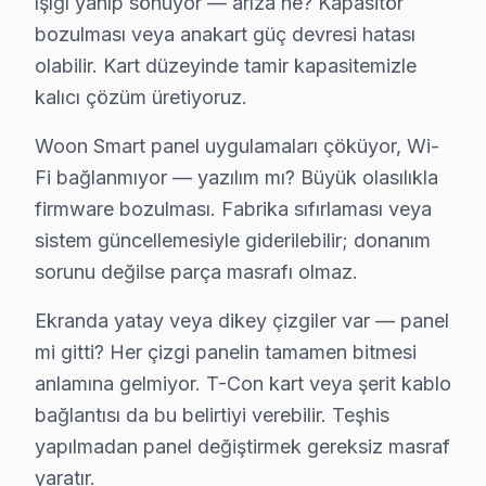
ışığı yanıp sönüyor — arıza ne? Kapasitör
Ambarlı, Cihangir, Denizköşkler bölgelerinde Avcılar
bozulması veya anakart güç devresi hatası
Firuzköy, Gümüşpala, Mustafa Kemal Paşa çevresinde d
olabilir. Kart düzeyinde tamir kapasitemizle
kalıcı çözüm üretiyoruz.
Avcılar'de Woon Servis Hizmetleri
Avcılar bölgesinde Woon televizyon ünitesi tamirinde 
Woon Smart panel uygulamaları çöküyor, Wi-
Woon LED ve LCD Panel Tamiri: Woon'ın kullandığı LE
Fi bağlanmıyor — yazılım mı? Büyük olasılıkla
firmware bozulması. Fabrika sıfırlaması veya
Anakart ve Güç Kartı Onarımı: BGA reballing ve SMD le
sistem güncellemesiyle giderilebilir; donanım
Woon Yazılım ve Sistem Desteği: TV, Reparasyon platfor
sorunu değilse parça masrafı olmaz.
» Avcılar'e ve çevre mahallelere yerinde servis desteğ
Ekranda yatay veya dikey çizgiler var — panel
Şeffaf Fiyatlandırma ve Müşteri Memnuniyeti
mi gitti? Her çizgi panelin tamamen bitmesi
Servis sürecinin başından sonuna kadar şeffaf fiyat poli
anlamına gelmiyor. T-Con kart veya şerit kablo
Ücretsiz Arıza Tespiti: Avcılar'de arıza tespiti tamame
bağlantısı da bu belirtiyi verebilir. Teşhis
yapılmadan panel değiştirmek gereksiz masraf
Şeffaf Fiyat Teklifi: Hangi bileşenlerin değişeceğini, h
yaratır.
Garantili Servis Avantajı: 6 ay-2 yıl garanti ile aynı s