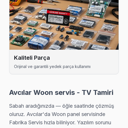
Woon Uzman Teknisyen Ekibi — Avcılar
Murat T. — Woon Servis Uzmanı
12 yıllık Woon TV tamir deneyimi. Avcılar ve çevre ilçelere 
· Woon fabrika servis sertifikası
· Orijinal ve OEM yedek parça tedarikçisi
· 2010'dan günümüze tüm Woon modelleri
Kaliteli Parça
Avcılar Servis İstatistikleri
Orijinal ve garantili yedek parça kullanımı
· Avcılar'de
450+
Woon TV tamiri
· Müşteri memnuniyeti
%96
· Ortalama tamir süresi:
1–2 iş günü
· Tüm işlemler
2 yıl garantili
Avcılar Woon servis - TV Tamiri
Sabah aradığınızda — öğle saatinde çözmüş
oluruz. Avcılar'da Woon panel servisinde
Bu sayfayla ilgili hizmet sayfaları:
↑ Woon Servis Ana Sayfası
Fabrika Servis hızla biliniyor. Yazılım sorunu