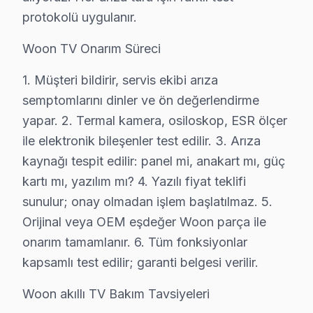
Avcılar'da En İyi Woon Servis: Neden Fabrika 
protokolü uygulanır.
Fabrika Servis, bu bölgede Woon televizyonlar için sund
Woon TV Onarım Süreci
Ayrıca, 6 ay garanti ile kullanıcıların alacakları hizm
1. Müşteri bildirir, servis ekibi arıza
semptomlarını dinler ve ön değerlendirme
Avcılar Woon servis - TV Tamiri
yapar. 2. Termal kamera, osiloskop, ESR ölçer
Sabah aradığınızda — öğle saatinde çözmüş oluruz. Avcı
ile elektronik bileşenler test edilir. 3. Arıza
Sık karşılaştığımız şey şu: Hızlı olmak ile kalitesiz olmak
kaynağı tespit edilir: panel mi, anakart mı, güç
Pratik olarak, Avcılar'da aynı gün müdahale için hattım
kartı mı, yazılım mı? 4. Yazılı fiyat teklifi
sunulur; onay olmadan işlem başlatılmaz. 5.
Neden Avcılar'de Woon teknik desteği Tercih 
Orijinal veya OEM eşdeğer Woon parça ile
Avcılar Woon TV Ekran Anakart Profesyonel Servis ve Tamir
onarım tamamlanır. 6. Tüm fonksiyonlar
Avcılar'da Woon TV'niz bozulduğunda aklınıza birkaç so
kapsamlı test edilir; garanti belgesi verilir.
• Avcılar'de 25+ sertifikalı teknisyen Woon TV konusun
Woon akıllı TV Bakım Tavsiyeleri
• Avcılar'de sadece orijinal parça kullanıyoruz. ikinci