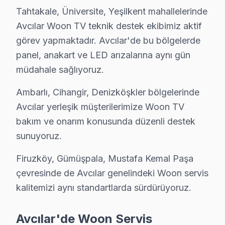
• Avcılar'de HDMI, ses sistemi ve uydu bağlantı kuru
Tahtakale, Üniversite, Yeşilkent mahallelerinde
• Avcılar'de Smart görüntüleme sistemi ağ yapılandır
Avcılar Woon TV teknik destek ekibimiz aktif
• Avcılar servisimizde ekran kalibrasyon ve görüntü ay
görev yapmaktadır. Avcılar'de bu bölgelerde
Woon televizyon paneli'nizin ilk açılışından itibaren e
panel, anakart ve LED arızalarına aynı gün
müdahale sağlıyoruz.
Woon Servisi Garanti ve Sonrası Destek
Ambarlı, Cihangir, Denizköşkler bölgelerinde
Avcılar Woon TV Servis Garanti Belgesi - 1 Yıl Parça Güvencesi
Avcılar yerleşik müşterilerimize Woon TV
Avcılar Woon ekran müşterilerimize verdiğimiz söz bel
bakım ve onarım konusunda düzenli destek
• 6 aylık işçilik güvencesi: Avcılar'de Woon arızası tek
sunuyoruz.
• Woon yedek parça garantisi: Avcılar'de taktığımız ori
Firuzköy, Gümüşpala, Mustafa Kemal Paşa
• İmzalı Woon garanti belgesi: Avcılar servis çıkışında i
çevresinde de Avcılar genelindeki Woon servis
• Woon televizyon ünitesi tamiri sonrası işçilik garantim
kalitemizi aynı standartlarda sürdürüyoruz.
• Avcılar Woon sonrası destek: Merak ettiğinizde hattı
Avcılar'de Woon Servis
Avcılar'de Woon Servis Deneyimi