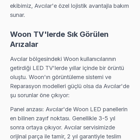
Fiyat Aralığı: Tamir maliyeti ₺400 - ₺700.
ekibimiz, Avcılar'e özel lojistik avantajla bakım
sunar.
En Çok Etkilenilen Model: Woon 43T3.
4.
Güç Kaynağı Problemi
Woon TV'lerde Sık Görülen
Fiziksel Belirti: Cihazın açılmaması veya aniden kapan
Arızalar
Neden: Woon televizyon'lerin güç kartı tasarımı, bazı 
Fiyat Aralığı: Tamir maliyeti ₺500 - ₺800.
Avcılar bölgesindeki Woon kullanıcılarının
getirdiği LED TV'lerde yıllar içinde bir örüntü
En Çok Etkilenilen Model: Woon 65X3.
oluştu. Woon'ın görüntüleme sistemi ve
5.
Panel Çatlama
Reparasyon modelleri güçlü olsa da Avcılar'de
Fiziksel Belirti: Ekranda çatlaklar ve görüntü bozukluğ
şu sorunlar öne çıkıyor:
Neden: Cihazın sıklıkla taşınması veya darbelere maruz
Panel arızası: Avcılar'de Woon LED panellerin
Fiyat Aralığı: Tamir maliyeti ₺1200 - ₺1800 (panel değiş
en bilinen zayıf noktası. Genellikle 3-5 yıl
En Çok Etkilenilen Model: Woon 75Z1.
sonra ortaya çıkıyor. Avcılar servisimizde
Bu teknik sorunlar, Woon markasının belirli modellerind
orijinal parça ile tamir, 2 yıl garantiyle teslim