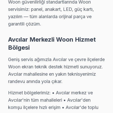
Woon güvenilirliği standartlarında Woon
Woon TV Teknik Rehberi: Panel, Teşhis ve Onar
servisimiz: panel, anakart, LED, güç kartı,
Woon televizyonlarınızın tamir ve bakımında Avcılar s
yazılım — tüm alanlarda orijinal parça ve
garantili çözüm.
Woon TV Teknik Profil ve Servis Rehberi
Woon ekran Teknik Servis Rehberi
Avcılar Merkezli Woon Hizmet
Woon televizyon ünitesi'lerde En Sık Karşılaşılan Arız
Bölgesi
Woon servisimizde en yaygın yazılım güncelleme sorunu 
Geniş servis ağımızla Avcılar ve çevre ilçelerde
Woon Servis Yaklaşımımız
Woon ekran teknik destek hizmeti sunuyoruz.
marka kalitesi ilkeleri doğrultusunda Woon panel'lerde p
Avcılar mahallesine en yakın teknisyenimiz
Woon TV Onarım Süreci
randevu anında yola çıkar.
1. Müşteri bildirir, servis ekibi arıza semptomlarını di
2. Termal kamera, osiloskop, ESR ölçer ile elektronik bil
Hizmet bölgelerimiz: • Avcılar merkez ve
Avcılar'nin tüm mahalleleri • Avcılar'den
3. Arıza kaynağı tespit edilir: panel mi, anakart mı, güç
komşu ilçelere hızlı erişim • Avcılar'de toplu
4. Yazılı fiyat teklifi sunulur; onay olmadan işlem başla