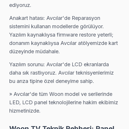
ediyoruz.
Woon Tamir Maliyeti Karşılaştırması 2025
Anakart hatası: Avcılar'de Reparasyon
Ambarlı'da Woon TV Servisi
sistemini kullanan modellerde görülüyor.
Ambarlı mahallesi, genellikle eski bina yapılarıyla dikk
Yazılım kaynaklıysa firmware restore yeterli;
donanım kaynaklıysa Avcılar atölyemizde kart
Cihangir'de Woon TV Servisi
düzeyinde müdahale.
Cihangir mahallesi, modern yapıları ve gelişmiş elektri
Yazılım sorunu: Avcılar'de LCD ekranlarda
Denizköşkler'de Woon TV Servisi
daha sık rastlıyoruz. Avcılar teknisyenlerimiz
Denizköşkler mahallesinde Woon televizyonunuz sahipler
bu arıza tipine özel deneyime sahip.
Firuzköy'de Woon TV Servisi
» Avcılar'de tüm Woon model ve serilerinde
LED, LCD panel teknolojilerine hakim ekibimiz
Firuzköy mahallesi, genellikle daha yeni inşa edilmiş b
hizmetinizde.
Gümüşpala'da Woon TV Servisi
Gümüşpala mahallesinde Woon TV kullanıcıları, zaman zama
Woon TV Teknik Rehberi: Panel,