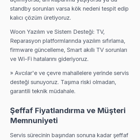
C: Avcılar'de panel değişimini yapan tüm servisler benze
standby sorunları varsa kök nedeni tespit edip
S: Avcılar'de tamir süresi içinde TV'yi kontrol edebilir
kalıcı çözüm üretiyoruz.
C: Evet. Avcılar'de karmaşık tamirler 2-3 gün alabilir
Woon Yazılım ve Sistem Desteği: TV,
S: Avcılar'de Woon LED TV'lerde en sık karşılaşılan y
Reparasyon platformlarında yazılım sıfırlama,
C: Avcılar servisimizde Woon yazılım güncelleme sorunu
firmware güncelleme, Smart akıllı TV sorunları
S: Avcılar'de Woon 4K modeli modelinde hangi arızala
ve Wi-Fi hatalarını gideriyoruz.
C: Avcılar'de Woon 4K modeli modelinde yazılım güncel
» Avcılar'e ve çevre mahallelere yerinde servis
S: Avcılar'de Woon televizyon paneli Smart arayüzü ç
desteği sunuyoruz. Taşıma riski olmadan,
C: Avcılar servisimize başvurmadan önce şunları deneyi
garantili teknik müdahale.
Avcılar'de Woon Hizmete Nasıl Ulaşılır?
Şeffaf Fiyatlandırma ve Müşteri
Avcılar sakinleri için Woon televizyon servisi her an ul
Memnuniyeti
Telefon: 0850 811 14 36
• Avcılar'de WhatsApp üzerinden de destek
Servis sürecinin başından sonuna kadar şeffaf