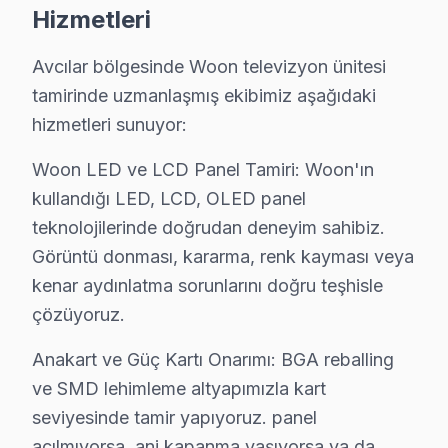
Hizmetleri
Avcılar'de Woon akıllı TV sorunu yaşayan bir kullanıcın
İstanbul Üniversitesi bölgesinden başvuranların tipik ş
Avcılar bölgesinde Woon televizyon ünitesi
Servis sürecinin başından sonuna kadar Avcılar'ye özgü
tamirinde uzmanlaşmış ekibimiz aşağıdaki
hizmetleri sunuyor:
Avcılar Woon TV Servisi – Sık Sorulan Sorular
Woon LED ve LCD Panel Tamiri: Woon'ın
S: Avcılar'de televizyon paneli tamiri sonrası ne kadar 
kullandığı LED, LCD, OLED panel
C: Avcılar servisimizde yapılan işçilik için 6 ay, kullan
teknolojilerinde doğrudan deneyim sahibiz.
S: Avcılar'de anakart tamiri ne zaman gerekli olur?
Görüntü donması, kararma, renk kayması veya
C: TV açılmıyor, ana açılıp kapanıyor, ses var görüntü 
kenar aydınlatma sorunlarını doğru teşhisle
S: Avcılar'de panel değişimi maliyeti neden yüksek?
çözüyoruz.
C: Panel, televizyon'nin en pahalı bileşenidir. Woon mark
Anakart ve Güç Kartı Onarımı: BGA reballing
S: Avcılar'de yazılım sorunları ne tür ekran'lerde gör
ve SMD lehimleme altyapımızla kart
C: Smart TV'lerde (Android TV, Tizen, WebOS gibi) yaz
seviyesinde tamir yapıyoruz. panel
S: Avcılar'de paneli kimin yenilemeli — başka servis 
açılmıyorsa, ani kapanma yaşıyorsa ya da