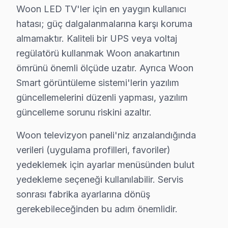
• Profesyonel teşhis ekipmanımızla (osiloskop, ESR öl
Woon LED TV'ler için en yaygın kullanıcı
hatası; güç dalgalanmalarına karşı koruma
Bu arada,, İstanbul Üniversitesi, Avcılar Sahili, Marm
almamaktır. Kaliteli bir UPS veya voltaj
Avcılar × Woon: Yerel İçerik ve Deneyim
regülatörü kullanmak Woon anakartının
ömrünü önemli ölçüde uzatır. Ayrıca Woon
Woon Servisi: Avcılar Yerel Bilgi
Smart görüntüleme sistemi'lerin yazılım
güncellemelerini düzenli yapması, yazılım
Avcılar ilçesi, İstanbul Avrupa Yakası'nın yaklaşık 450.0
güncelleme sorunu riskini azaltır.
Woon TV'lerde Sık Görülen Arızalar
Woon televizyon paneli'niz arızalandığında
Avcılar bölgesindeki Woon kullanıcılarının getirdiği L
verileri (uygulama profilleri, favoriler)
Panel arızası: Avcılar'de Woon LED panellerin en bilinen 
yedeklemek için ayarlar menüsünden bulut
Anakart hatası: Avcılar'de Reparasyon sistemini kulla
yedekleme seçeneği kullanılabilir. Servis
Yazılım sorunu: Avcılar'de LCD ekranlarda daha sık ras
sonrası fabrika ayarlarına dönüş
gerekebileceğinden bu adım önemlidir.
» Avcılar'de tüm Woon model ve serilerinde LED, LCD p