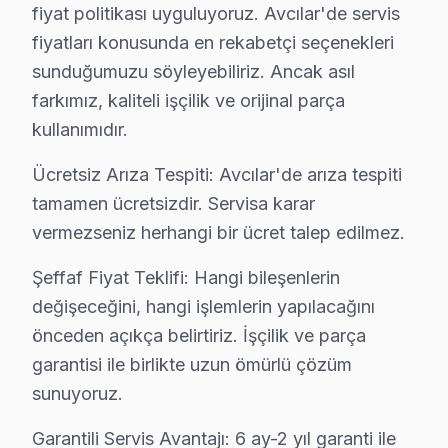
fiyat politikası uyguluyoruz. Avcılar'de servis
• Avcılar genelinde aynı gün Woon televizyon servisi
fiyatları konusunda en rekabetçi seçenekleri
• Avcılar'ye belirlenen saatte Woon uzmanı gönderiy
sunduğumuzu söyleyebiliriz. Ancak asıl
Avcılar Yerinde Servis Detayları: Avcılar'de Woon LED T
farkımız, kaliteli işçilik ve orijinal parça
İstanbul Üniversitesi, Avcılar Sahili, Marmara Denizi 
kullanımıdır.
Bizi bir kez deneyin, farkı görün. 0850 811 14 36
Ücretsiz Arıza Tespiti: Avcılar'de arıza tespiti
Avcılar Woon Televizyon Servisi İçin Güvenili
tamamen ücretsizdir. Servisa karar
vermezseniz herhangi bir ücret talep edilmez.
Avcılar'de Woon marka televizyonunuz arızalandığında
Avcılar Sektör Deneyimi: Avcılar ve çevre bölgelerde u
Şeffaf Fiyat Teklifi: Hangi bileşenlerin
Avcılar'de Profesyonel Garanti: Avcılar servisimizde he
değişeceğini, hangi işlemlerin yapılacağını
Woon Marka Eğitimi: bu TV yetkili hizmet standartların
önceden açıkça belirtiriz. İşçilik ve parça
Avcılar Referansları: Avcılar sakinlerinin tercih ettiğ
garantisi ile birlikte uzun ömürlü çözüm
Bizi bir kez deneyin, farkı görün. 0850 811 14 36
sunuyoruz.
Garantili Servis Avantajı: 6 ay-2 yıl garanti ile
Uzman Woon Teknisyen Ekibimiz