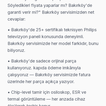
• Bakırköy'de LCD, OLED ve QLED panel çeşitleri
Söyledikleri fiyata yaparlar mı? Bakırköy'de
• Bakırköy servisimizde LED bar ve backlight modüller
garanti verir mi?" Bakırköy servisimizden net
• Bakırköy'de mainboard, power board, T-Con kartlar
cevaplar:
• servisimizde HDMI soket, IR alıcı, Wi-Fi modül
• Bakırköy'de 25+ sertifikalı teknisyen Philips
• Bakırköy'de her parçada 2 yıl değişim garantisi
televizyon paneli konusunda deneyimli.
• Bakırköy'de aynı gün tedarik imkânı (Bakırköy sto
Bakırköy servisimizde her model farklıdır, bunu
Bakırköy'da Philips orijinal parça ile yapılan tamir 
biliyoruz.
Bakırköy Philips Teknisyen Ekibi – BGA ve OL
• Bakırköy'de sadece orijinal parça
kullanıyoruz. kapıda ödeme imkânıyla
Doğru teşhis ve kalıcı çözüm, deneyimli teknisyenle 
çalışıyoruz — Bakırköy servisimizde fatura
Teknisyen yetkinliklerimiz:
üzerinde her parça açıkça yazıyor.
• Bakırköy'de OLED, QLED ve Mini-LED panel uzmanlı
• Chip-level tamir için osiloskop, ESR ve
• SMD lehimleme ve BGA reballing sertifikası
termal görüntüleme — her arızada cihaz
• Bakırköy'de Philips yazılım ve firmware uzmanı
ölçülerek teşhis konur.