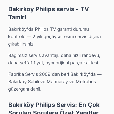
Bakırköy Philips servis - TV
Tamiri
Bakırköy'da Philips TV garanti durumu
kontrolü — 2 yılı geçtiyse resmi servis dışına
çıkabilirsiniz.
Philips Uzman Teknisyen Ekibi — Bakırköy
Bağımsız servis avantajı: daha hızlı randevu,
Burak A. — Philips Servis Uzmanı
daha şeffaf fiyat, aynı orijinal parça kalitesi.
15 yıllık Philips TV tamir deneyimi. Bakırköy ve çevre ilçele
Fabrika Servis 2009'dan beri Bakırköy'da —
· Philips fabrika servis sertifikası
· Orijinal ve OEM yedek parça tedarikçisi
Bakırköy Sahili ve Marmaray ve Metrobüs
· 2010'dan günümüze tüm Philips modelleri
güzergahı dahil.
Bakırköy Servis İstatistikleri
Bakırköy Philips Servis: En Çok
· Bakırköy'de
535+
Philips TV tamiri
Sorulan Sorulara Özet Yanıtlar
· Müşteri memnuniyeti
%97