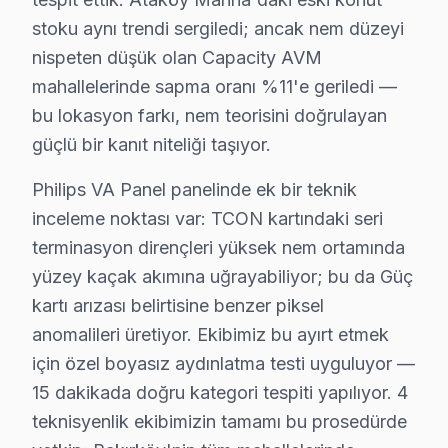
14 yıllık Bakırköy servis kronolojisi, Philips panel paz
stoku aynı trendi sergiledi; ancak nem düzeyi
Orta dönemde (2016-2021) Philips OLED LED panel teknol
nispeten düşük olan Capacity AVM
Son dönemde (2022-bugün) Philips VA Panel ve OLED/QLE
mahallelerinde sapma oranı %11'e geriledi —
bu lokasyon farkı, nem teorisini doğrulayan
Bakırköy'de Philips onarım maliyetini belirleyen faktör
güçlü bir kanıt niteliği taşıyor.
İkinci faktör — Arıza derinliği: Yüzeysel Güç kartı ar
Dördüncü faktör — Parça temini: Stokta hazır Philips 
Philips VA Panel panelinde ek bir teknik
inceleme noktası var: TCON kartındaki seri
Neden Bakırköy'de Philips teknik desteği Terc
terminasyon dirençleri yüksek nem ortamında
Bakırköy Philips TV Ekran Anakart Profesyonel Servis ve Tami
yüzey kaçak akımına uğrayabiliyor; bu da Güç
Bakırköy'da Philips görüntüleme sistemi'niz bozulduğun
kartı arızası belirtisine benzer piksel
• Bakırköy'de 25+ sertifikalı teknisyen Philips televiz
anomalileri üretiyor. Ekibimiz bu ayırt etmek
için özel boyasız aydınlatma testi uyguluyor —
• Bakırköy'de sadece orijinal parça kullanıyoruz. kap
15 dakikada doğru kategori tespiti yapılıyor. 4
• Chip-level tamir için osiloskop, ESR ve termal görü
teknisyenlik ekibimizin tamamı bu prosedürde
Bu arada,, Bakırköy Sahili, Ataköy Marina, Capacity A