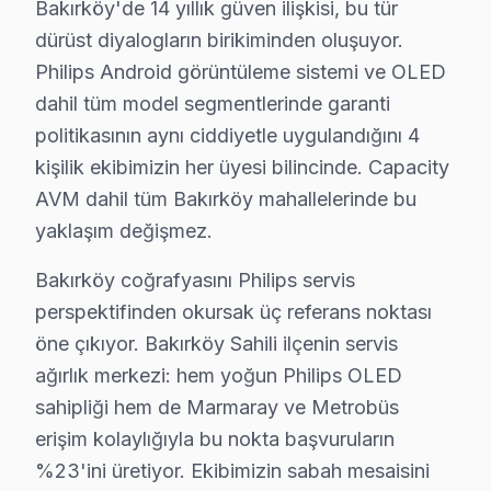
Bakırköy'de 14 yıllık güven ilişkisi, bu tür
Philips ekran’lerdeki bu sorunların her biri, tamir mi
dürüst diyalogların birikiminden oluşuyor.
Bakırköy Mahallelerinde Philips Servis Kapsa
Philips Android görüntüleme sistemi ve OLED
dahil tüm model segmentlerinde garanti
Ataköy 1. Kısım'da Philips TV Servisi
politikasının aynı ciddiyetle uygulandığını 4
Ataköy 1. Kısım, genellikle yeni binalardan oluştuğu iç
kişilik ekibimizin her üyesi bilincinde. Capacity
AVM dahil tüm Bakırköy mahallelerinde bu
Ataköy 2-5-6. Kısım'da Philips TV Servisi
yaklaşım değişmez.
Ataköy 2-5-6. Kısım'da bulunan binaların çoğu 15-20 yıl
Bakırköy coğrafyasını Philips servis
Ataköy 3-4-11. Kısım'da Philips TV Servisi
perspektifinden okursak üç referans noktası
öne çıkıyor. Bakırköy Sahili ilçenin servis
Ataköy 3-4-11. Kısım, geniş bir yerleşim alanına sahip o
ağırlık merkezi: hem yoğun Philips OLED
Ataköy 7-8-9-10. Kısım'da Philips TV Servisi
sahipliği hem de Marmaray ve Metrobüs
Ataköy 7-8-9-10. Kısım, daha eski yapılarla dolu bir ala
erişim kolaylığıyla bu nokta başvuruların
%23'ini üretiyor. Ekibimizin sabah mesaisini
Basınköy'de Philips TV Servisi