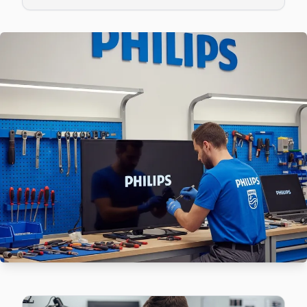
Philips TV'niz Cevizlik'de arıza yaptıysa taşımanıza gerek 
Bakırköy TV Servis Merkezi →
Florya Philips Servis
Florya'den gelen Philips TV arızaları arasında en sık güç ka
Florya Philips Anakart Tamiri →
Kartaltepe Philips Servis
Philips TV'niz Kartaltepe'de arıza yaptıysa taşımanıza gere
Kartaltepe Philips Anakart Tamiri →
Osmaniye Philips Servis
Osmaniye'de Philips TV ekran değişimi gerekebilir mi? Bakı
Osmaniye Philips Anakart Tamiri →
Sakızağacı Philips Servis
Sakızağacı'de Philips TV ekranında çizgi, donma ya da ses sor