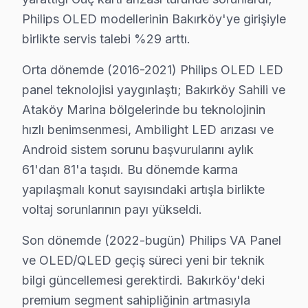
Bakırköy Servisimizde Philips Teşhis Yaklaşımı
Philips OLED modellerinin Bakırköy'ye girişiyle
Bakırköy'de philips televizyon ünitesi gizli servis me
birlikte servis talebi %29 arttı.
Bakırköy'de Philips Servisinde Öne Çıkan Teknik Notl
Orta dönemde (2016-2021) Philips OLED LED
1. Bakırköy'de Ambilight LED şerit değişiminde marka/re
panel teknolojisi yaygınlaştı; Bakırköy Sahili ve
2. Bakırköy'de P5 Pro chip BGA reballingde 255-265°C p
Ataköy Marina bölgelerinde bu teknolojinin
3. Bakırköy'de Philips OLED modellerde panel kalibras
hızlı benimsenmesi, Ambilight LED arızası ve
4. Bakırköy'de Android güncelleme sorunu: USB'ye indir
Android sistem sorunu başvurularını aylık
5. Bakırköy'de Ambilight senkronizasyon gecikmesi b
61'dan 81'a taşıdı. Bu dönemde karma
Bakırköy Servisimizde En Sık Gelen Philips Modelleri
yapılaşmalı konut sayısındaki artışla birlikte
OLED 806/807 (4K Ambilight OLED) · OLED 855/865 (Bow
voltaj sorunlarının payı yükseldi.
Bakırköy Philips Onarım Maliyet Rehberi (2025-2026)
Son dönemde (2022-bugün) Philips VA Panel
Panel değişimi: 3.800 – 10.000 TL
ve OLED/QLED geçiş süreci yeni bir teknik
Anakart tamiri: 1.000 – 2.800 TL
bilgi güncellemesi gerektirdi. Bakırköy'deki
Güç kartı tamiri: 500 – 1.400 TL
premium segment sahipliğinin artmasıyla