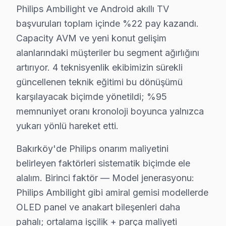
LED backlight: 400 – 1.000 TL
Philips Ambilight ve Android akıllı TV
Bakırköy'de bu aralıklar model boyutu, çözünürlük ve pa
başvuruları toplam içinde %22 pay kazandı.
Capacity AVM ve yeni konut gelişim
Bakırköy bu TV performans özeti (son 545 gün): 3990 b
alanlarındaki müşteriler bu segment ağırlığını
Philips TV Servis Ağımız: Bakırköy Tüm Mahall
artırıyor. 4 teknisyenlik ekibimizin sürekli
güncellenen teknik eğitimi bu dönüşümü
Bakırköy'de Philips televizyon servisi arayan tüm mahal
karşılayacak biçimde yönetildi; %95
Şenlikköy, Yenimahalle, Yeşilköy, Yeşilyurt, Zuhuratb
memnuniyet oranı kronoloji boyunca yalnızca
Ataköy 1. Kısım, Ataköy 2-5-6. Kısım, Ataköy 3-4-11. 
yukarı yönlü hareket etti.
Cevizlik, Florya, Kartaltepe, Osmaniye, Sakızağacı çev
Bakırköy'de Philips onarım maliyetini
Bakırköy'da Philips TV Kurulum Hizmeti – Ayn
belirleyen faktörleri sistematik biçimde ele
alalım. Birinci faktör — Model jenerasyonu:
Yeni bir Philips televizyon aldıysanız, Bakırköy'da pr
Philips Ambilight gibi amiral gemisi modellerde
Sunduğumuz kurulum seçenekleri:
OLED panel ve anakart bileşenleri daha
• Bakırköy'de televizyon duvar askısı montajı (sabit, e
pahalı; ortalama işçilik + parça maliyeti