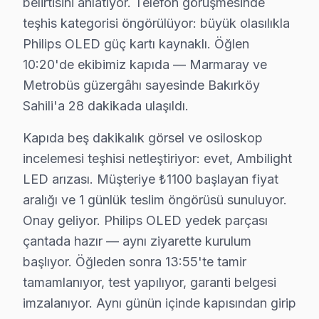
belirtisini anlatıyor. Telefon görüşmesinde
Bakırköy'de Philips Servis Seçerken Dikkat
teşhis kategorisi öngörülüyor: büyük olasılıkla
Bakırköy bölgesinde Philips televizyonlarınızın tamiri
Philips OLED güç kartı kaynaklı. Öğlen
Panel/ekran değişimi
: Ekran boyutuna bağlı olar
10:20'de ekibimiz kapıda — Marmaray ve
Anakart tamiri
: Model serisine göre değişiklik g
Metrobüs güzergâhı sayesinde Bakırköy
Güç kartı, LED backlight, T-Con kart
: Bu parça
Sahili'a 28 dakikada ulaşıldı.
Yazılım/firmware işlemleri
: Bu işlemler genellik
Yerinde servis vs atölye fiyat farkı
: Yerinde on
Kapıda beş dakikalık görsel ve osiloskop
incelemesi teşhisi netleştiriyor: evet, Ambilight
Fiyatları etkileyen faktörler arasında televizyonun gara
LED arızası. Müşteriye ₺1100 başlayan fiyat
Bakırköy'de Fabrika Servis Neden Tercih Edil
aralığı ve 1 günlük teslim öngörüsü sunuluyor.
Onay geliyor. Philips OLED yedek parçası
bölgemizde Fabrika tamir tercih etmek, birçok avantajı 
çantada hazır — aynı ziyarette kurulum
Fabrika teknik destek'in sunduğu avantajlar arasında ye
başlıyor. Öğleden sonra 13:55'te tamir
Bakırköy'de televizyon tamir ihtiyacınız varsa, Fabrik
tamamlanıyor, test yapılıyor, garanti belgesi
imzalanıyor. Aynı günün içinde kapısından girip
Bakırköy Philips servis - TV Tamiri