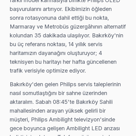
farklı model karmasıyla birlikte Philips OLED
başvurularını artırıyor. Ekibimizin öğleden
Şenlikköy'de Philips TV Servisi
sonra rotasyonuna dahil ettiği bu nokta,
Şenlikköy, geniş ve çeşitli yapılarla dolu bir alan. El
Marmaray ve Metrobüs güzergâhının alternatif
kolundan 35 dakikada ulaşılıyor. Bakırköy'nin
Yenimahalle'de Philips TV Servisi
bu üç referans noktası, 14 yıllık servis
Yenimahalle, çoğunlukla daha yeni yapılardan oluşsa da, 
haritamızın dayanağını oluşturuyor; 4
Yeşilköy'de Philips TV Servisi
teknisyen bu haritayı her hafta güncellenen
trafik verisiyle optimize ediyor.
Yeşilköy, hem tarihi dokusu hem de modern yaşam alanla
Bakırköy'den gelen Philips servis taleplerinin
Yeşilyurt'ta Philips TV Servisi
nasıl somutlaştığını bir sahne üzerinden
Yeşilyurt, kültürel zenginlikleri ve sosyal olanakları
aktaralım. Sabah 08:45'te Bakırköy Sahili
mahallesinden arayan yüksek gelirli bir
Zuhuratbaba'da Philips TV Servisi
müşteri, Philips Ambilight televizyon'sinde
Zuhuratbaba, sakin bir yaşam alanı sunarken, televizyo
gece boyunca gelişen Ambilight LED arızası