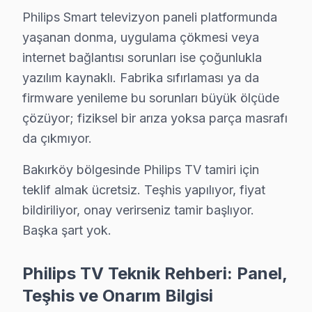
Philips Smart televizyon paneli platformunda
Smart panel yazılım sorunlarını, firmware güncellem
yaşanan donma, uygulama çökmesi veya
• Bakırköy'de Sürekli Eğitim Programları
internet bağlantısı sorunları ise çoğunlukla
Her yıl marka sertifikasyon programlarına katılarak tek
yazılım kaynaklı. Fabrika sıfırlaması ya da
» İşin kalitesinden ödün vermiyoruz. Bakırköy'de her t
firmware yenileme bu sorunları büyük ölçüde
Bakırköy'de televizyon servis ihtiyacınız için, güvenil
çözüyor; fiziksel bir arıza yoksa parça masrafı
da çıkmıyor.
Bakırköy Philips servis Merkezi
Bakırköy bölgesinde Philips TV tamiri için
Bakırköy Philips uzman ekibimiz, Bakırköy bölge geneli
teklif almak ücretsiz. Teşhis yapılıyor, fiyat
Bakırköy'de Philips servis talebiniz için bizi arayabili
bildiriliyor, onay verirseniz tamir başlıyor.
Bakırköy'de Philips teknik destek hizmetimiz TV arızal
Başka şart yok.
Bakırköy Philips servis ekibi olarak, Bakırköy'de Philip
Philips TV Teknik Rehberi: Panel,
Fabrika Servis Philips Saha Deneyimi: Bakırköy
Teşhis ve Onarım Bilgisi
Saha gözlemlerimiz — Bakırköy özelinde Philips veriler