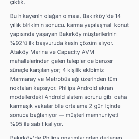
çıktık.
Bakırköy'da Philips TV garanti durumu kontrolü — 2 yılı 
Bu hikayenin olağan olması, Bakırköy'de 14
Bağımsız servis avantajı: daha hızlı randevu, daha şeffaf 
yıllık birikimin sonucu. karma yapılaşmalı konut
Fabrika Servis 2009'dan beri Bakırköy'da — Bakırköy
yapısında yaşayan Bakırköy müşterilerinin
%92'ü ilk başvuruda kesin çözüm alıyor.
Bakırköy'de Philips TV Tamir Maliyetleri
Ataköy Marina ve Capacity AVM
Bakırköy'de Philips panel tamiri yaptırmadan önce fiyat 
mahallelerinden gelen talepler de benzer
Teşhis ücretsiz. Cihazınızı inceledikten sonra arıza de
süreçle karşılanıyor; 4 kişilik ekibimiz
Fiyatlar neye göre değişir: Arıza tipi, ekran boyutu ve
Marmaray ve Metrobüs ağı üzerinden tüm
Ödeme kolaylığı: Kredi kartı, havale ve NFC ödeme kab
noktaları kapsıyor. Philips Android ekran
modellerdeki Android sistem sorunu gibi daha
Garanti dahil: Verdiğimiz her fiyata 6 ay işçilik ve 1-2 y
karmaşık vakalar bile ortalama 2 gün içinde
» Bakırköy'de aynı gün teşhis, şeffaf fiyat teklifi ve hız
sonuca bağlanıyor — müşteri memnuniyeti
Bakırköy × Philips: Yerel İçerik ve Deneyim
%95 ile sabit kalıyor.
Bakırköy'deki müşteri güvenini soyut vaatler yerine so
Bakırköy'de Philips onarımlarından derlenen