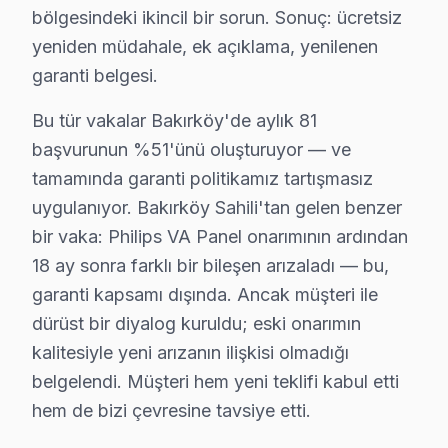
bölgesindeki ikincil bir sorun. Sonuç: ücretsiz
2.
Uzaktan Kumanda Kontrolü:
Uzaktan kumandanızın p
yeniden müdahale, ek açıklama, yenilenen
3.
Görüntü Sorunları:
Ekranda herhangi bir görüntü ka
garanti belgesi.
4.
Ses Problemleri:
Ses yoksa, ses seviyenizin kapalı 
Bu tür vakalar Bakırköy'de aylık 81
5.
Yetkili tamirle İletişim:
Yukarıdaki adımlar sorunu çözm
başvurunun %51'ünü oluşturuyor — ve
Bu adımlar, Philips cihaz’nizin arızasının basit bir so
tamamında garanti politikamız tartışmasız
uygulanıyor. Bakırköy Sahili'tan gelen benzer
Philips Tamir mi, Değişim mi? Rehber
bir vaka: Philips VA Panel onarımının ardından
Philips ekran'ler, zaman zaman çeşitli teknik sorunlar 
18 ay sonra farklı bir bileşen arızaladı — bu,
1.
Ekran Yanığı (Burn-in)
: OLED panellerde sıklıkla gör
garanti kapsamı dışında. Ancak müşteri ile
dürüst bir diyalog kuruldu; eski onarımın
2.
Anakart Arızası
: televizyonunuz’nin yanıt vermemesi,
kalitesiyle yeni arızanın ilişkisi olmadığı
3.
Güç Kartı Problemleri
: Ekranın yanıp sönmesi veya 
belgelendi. Müşteri hem yeni teklifi kabul etti
4.
Backlight Sorunları
: Ekranda karanlık bölgelerin ol
hem de bizi çevresine tavsiye etti.
5.
Yazılım Hataları
: Ekranın sıkça donması veya yazılım