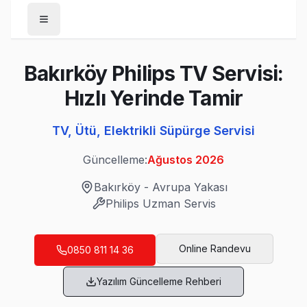
Anasayfa
Bakırköy Philips TV Servisi:
/
Bakırköy
Hızlı Yerinde Tamir
/
Philips
TV, Ütü, Elektrikli Süpürge Servisi
Son Güncelleme:
Ağustos 2026
Güncelleme:
Ağustos 2026
Bakırköy
-
Avrupa Yakası
Philips
Uzman Servis
Bakırköy'da Mahalle Mahalle Philips TV Ser
Ataköy 1. Kısım Philips Servis
Online Randevu
0850 811 14 36
Ataköy 1. Kısım'de Philips TV ekran değişimi gerekebilir mi
Yazılım Güncelleme Rehberi
Ataköy 1. Kısım Philips Açılmıyor Arıza →