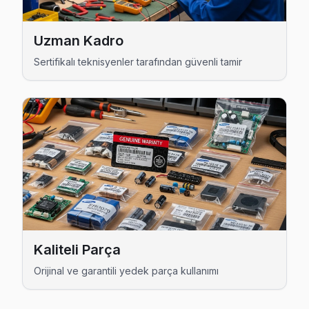
Zuhuratbaba Philips Servis
Philips marka TV'niz Zuhuratbaba'de çalışmıyorsa teknik ek
Uzman Kadro
Philips Servis Merkezi →
Sertifikalı teknisyenler tarafından güvenli tamir
Bakırköy Philips TV Servis Hizmet Bölgesi
Bakırköy bölgesine kapıya gelen Philips TV tamir servisi hizmeti
Kaliteli Parça
Orijinal ve garantili yedek parça kullanımı