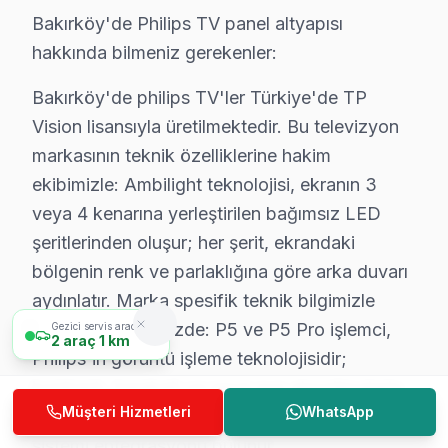
Bakırköy'deki Philips başvuruları incelendiğinde en sık
Bakırköy'de Philips TV panel altyapısı
Bakırköy'de son değerlendirme döneminde tamamlana
hakkında bilmeniz gerekenler:
— %82 aynı gün teslim
Bakırköy'de philips TV'ler Türkiye'de TP
— %10 2-3 gün içinde teslim
Vision lisansıyla üretilmektedir. Bu televizyon
— %8 parça tedarik bekleme (nadir model)
markasının teknik özelliklerine hakim
Philips konusundaki 8 yıllık deneyimimiz, her yeni mod
ekibimizle: Ambilight teknolojisi, ekranın 3
Bakırköy'de müşteri memnuniyeti %94 — bu rakamı korum
veya 4 kenarına yerleştirilen bağımsız LED
şeritlerinden oluşur; her şerit, ekrandaki
Bakırköy Philips Servisimizin Hizmet Verdiği M
bölgenin renk ve parlaklığına göre arka duvarı
Philips TV arıza servisi Bakırköy'ın her noktasına ula
aydınlatır. Marka spesifik teknik bilgimizle
değerlendirdiğimizde: P5 ve P5 Pro işlemci,
Gezici servis aracımız
2
araç
1 km
Philips'in görüntü işleme teknolojisidir;
kontrastı, hareketi ve rengi ayrı algoritmalarla
Bakırköy Servisinden Sorular & Cevaplar
Müşteri Hizmetleri
WhatsApp
işler. OLED+ modellerde Bowers & Wilkins ses
Kaç saatte gelir?
sistemi entegrasyonu bulunur.