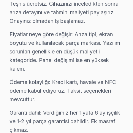
Teşhis ücretsiz. Cihazınızı inceledikten sonra
· Başakşehir Philips
· Bayrampaşa Philips
arıza detayını ve tahmini maliyeti paylaşırız.
Onayınız olmadan iş başlamaz.
· Beşiktaş Philips
· Beylikdüzü Philips
Fiyatlar neye göre değişir: Arıza tipi, ekran
Bakırköy Diğer Marka Servisleri
boyutu ve kullanılacak parça markası. Yazılım
· Bakırköy Sony
· Bakırköy Hi-Level
sorunları genellikle en düşük maliyetli
kategoride. Panel değişimi ise en yüksek
· Bakırköy iFFALCON
· Bakırköy Samsung
kalem.
Ödeme kolaylığı: Kredi kartı, havale ve NFC
· Bakırköy LG
· Bakırköy Panasonic
ödeme kabul ediyoruz. Taksit seçenekleri
mevcuttur.
· Bakırköy Toshiba
· Bakırköy Sharp
Garanti dahil: Verdiğimiz her fiyata 6 ay işçilik
ve 1-2 yıl parça garantisi dahildir. Ek masraf
çıkmaz.