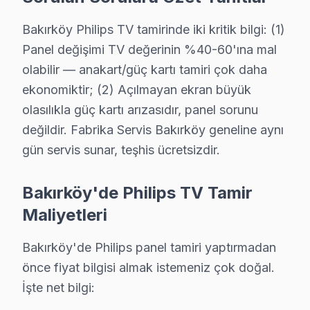
· Ortalama tamir süresi:
1–2 iş günü
Bakırköy Philips TV tamirinde iki kritik bilgi: (1)
· Tüm işlemler
2 yıl garantili
Panel değişimi TV değerinin %40-60'ına mal
olabilir — anakart/güç kartı tamiri çok daha
ekonomiktir; (2) Açılmayan ekran büyük
Bu sayfayla ilgili hizmet sayfaları:
↑ Philips Servis Ana Sayfası
olasılıkla güç kartı arızasıdır, panel sorunu
değildir. Fabrika Servis Bakırköy geneline aynı
↑ Bakırköy TV Servis Merkezi
gün servis sunar, teşhis ücretsizdir.
Bakırköy'de Philips TV Tamir
Maliyetleri
Bakırköy Yakın İlçelerde Philips Servisi
· Arnavutköy Philips
· Avcılar Philips
Bakırköy'de Philips panel tamiri yaptırmadan
önce fiyat bilgisi almak istemeniz çok doğal.
· Bağcılar Philips
· Bahçelievler Philips
İşte net bilgi: