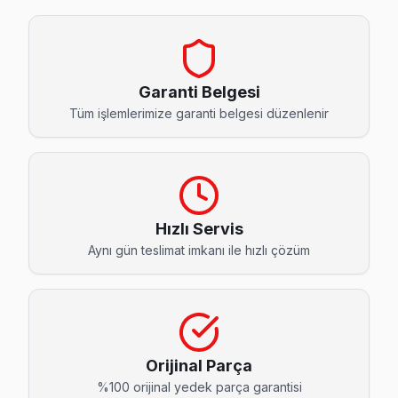
Ataköy 2-5-6. Kısım Philips Servis
Philips TV Ataköy 2-5-6. Kısım'de internet bağlantısı soru
Ataköy 2-5-6. Kısım Philips Açılmıyor Arıza →
Garanti Belgesi
Ataköy 3-4-11. Kısım Philips Servis
Tüm işlemlerimize garanti belgesi düzenlenir
Bakırköy'da Ataköy 3-4-11. Kısım mahallesi için Philips TV fi
Philips Servis Merkezi →
Ataköy 7-8-9-10. Kısım Philips Servis
Ataköy 7-8-9-10. Kısım mahallesi Philips TV servis hattımız 
Hızlı Servis
Bakırköy TV Servis Merkezi →
Aynı gün teslimat imkanı ile hızlı çözüm
Basınköy Philips Servis
Philips TV'de T-Con kart arızası Basınköy mahallesinde sık 
Basınköy Philips Anakart Tamiri →
Orijinal Parça
Cevizlik Philips Servis
%100 orijinal yedek parça garantisi