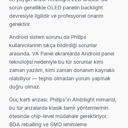
C: Evet, Bakırköy'de sabah 9-10 arası arama yaparsanı
sorun genellikle OLED panelin backlight
S: Bakırköy'de servis ücreti ödenmesine nasıl karar ve
devresiyle ilgilidir ve profesyonel onarım
C: Bakırköy servisimizde arıza tespiti sonrası, yapılaca
gerektirir.
S: Bakırköy'de tamir belgesi ve fatura ne zaman verili
Android sistem sorunu da Philips
C: Tamir tamamlandıktan sonra. Belgede yapılan işlem, k
kullanıcılarının sıkça bildirdiği sorunlar
S: Bakırköy'de tamir sırasında başka sorun bulunursa
arasında. VA Panel ekranlarda Android panel
C: Bakırköy müşterisine haber verilerek, ek sorunun on
teknolojisi nedeniyle bu tür sorunlar kimi
S: Bakırköy'de panel'yi servis atölyesine götürmek z
zaman yazılım, kimi zaman donanım kaynaklı
C: Hayır, Bakırköy genelinde ücretsiz kapıdan alım-tes
olabiliyor — teşhis olmadan yorum yapmak
S: Bakırköy'de tamir sonrası problem devam etmesi d
doğru olmaz.
C: atölyemizde garanti süresi içinde aynı sorunun tekra
Güç kartı arızası: Philips'ın Ambilight mimarisi,
S: Bakırköy'de Philips LED TV'lerde en sık karşılaşıla
bu tür arızalarda klasik tamir yöntemlerinin
C: servisimizde Philips Ambilight LED arızası arızaları
ötesinde chip-level müdahale gerektiriyor.
S: Bakırköy'de Philips OLED 806/807 (4K Ambilight O
BGA reballing ve SMD lehimleme