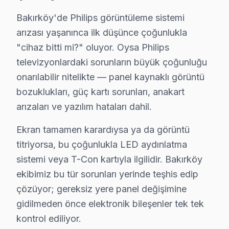
Bakırköy'de Philips marka televizyonunuz arızalandığı
Bakırköy'de Philips görüntüleme sistemi
arızası yaşanınca ilk düşünce çoğunlukla
Bakırköy Sektör Deneyimi: Bakırköy ve çevre bölgelerde
"cihaz bitti mi?" oluyor. Oysa Philips
Bakırköy'de Profesyonel Garanti: Bakırköy servisimizde 
televizyonlardaki sorunların büyük çoğunluğu
Philips Marka Eğitimi: Philips yetkili hizmet standartl
onarılabilir nitelikte — panel kaynaklı görüntü
Bakırköy Referansları: Bakırköy sakinlerinin tercih et
bozuklukları, güç kartı sorunları, anakart
Yazılı teklif almak istiyorsanız arayın. 0850 811 14 36
arızaları ve yazılım hataları dahil.
Uzman Philips Teknisyen Ekibimiz
Ekran tamamen karardıysa ya da görüntü
titriyorsa, bu çoğunlukla LED aydınlatma
Bakırköy Philips Hizmet'in başarısı, Bakırköy ekibimizi
sistemi veya T-Con kartıyla ilgilidir. Bakırköy
• Bakırköy'de Philips Yetkili Destek Sertifikasyonu
ekibimiz bu tür sorunları yerinde teşhis edip
Bakırköy teknisyenlerimiz Philips tarafından resmi eğiti
çözüyor; gereksiz yere panel değişimine
• Bakırköy'de BGA ve SMD Lehimleme Uzmanlığı
gidilmeden önce elektronik bileşenler tek tek
Anakart üzerindeki mikro arızaları tahmin değil, ölçüm
kontrol ediliyor.
• Yazılım ve Firmware Yükseltmesi