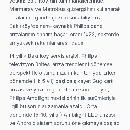
yetkin; Bakırköy'nin tüm mahallelerinde,
Marmaray ve Metrobüs güzergâhını kullanarak
Bakırköy Bölgesi ve Philips TV Desteği
ortalama 1 günde çözüm sunabiliyoruz.
İstanbul Avrupa Yakası içinde yer alan Bakırköy, yakla
Bakırköy'de nem-kaynaklı Philips panel
arızalarının onarım başarı oranı %22, sektörde
Philips TV'lerde Sık Görülen Arızalar
en yüksek rakamlar arasındadır.
Philips televizyonlar kaliteli yapısıyla öne çıksa da be
14 yıllık Bakırköy servis arşivi, Philips
Philips Ambilight ve OLED panel modellerde en yaygın ar
televizyon ünitesi arıza trendlerini dönemsel
Android sistem sorunu da Philips kullanıcılarının sık
perspektifle okumamıza imkân tanıyor. Erken
Güç kartı arızası: Philips'ın Ambilight mimarisi, bu t
dönemde (ilk 5 yıl) başlıca şikayet Güç kartı
Son olarak Uzaktan kumanda eşleşme: Bakırköy bölgesin
arızası ve yazılım güncelleme sorunlarıydı;
» Bakırköy'de bu marka OLED ve VA Panel akıllı TV'ler 
Philips Ambilight modellerinin ilk sürümleriyle
ilgili bu sorunlar zamanla azaldı. Orta
Bakırköy Philips TV Arızaları – Televizyonunu
dönemde (5-10. yıllar) Ambilight LED arızası
Bakırköy'de Philips görüntüleme sistemi arızası yaşanın
ve Android sistem sorunu öne çıkmaya başladı
Ekran tamamen karardıysa ya da görüntü titriyorsa, bu 