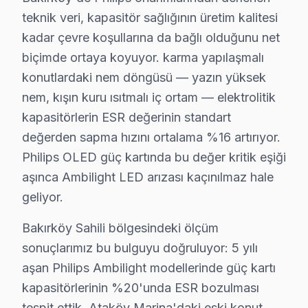
Bu tür vakalar Bakırköy'de aylık 81 başvurunun %51'ünü 
teknik veri, kapasitör sağlığının üretim kalitesi
Bakırköy'de 14 yıllık güven ilişkisi, bu tür dürüst diy
kadar çevre koşullarına da bağlı olduğunu net
biçimde ortaya koyuyor. karma yapılaşmalı
Bakırköy coğrafyasını Philips servis perspektifinden o
konutlardaki nem döngüsü — yazın yüksek
Ataköy Marina ikinci kritik referans: karma yapılaşmal
nem, kışın kuru ısıtmalı iç ortam — elektrolitik
Capacity AVM ise ilçenin "değişim bölgesi": kentsel dön
kapasitörlerin ESR değerinin standart
Bakırköy'den gelen Philips servis taleplerinin nasıl s
değerden sapma hızını ortalama %16 artırıyor.
Kapıda beş dakikalık görsel ve osiloskop incelemesi te
Philips OLED güç kartında bu değer kritik eşiği
Bu hikayenin olağan olması, Bakırköy'de 14 yıllık bir
aşınca Ambilight LED arızası kaçınılmaz hale
Bakırköy'de Philips onarımlarından derlenen teknik ver
geliyor.
Bakırköy Sahili bölgesindeki ölçüm sonuçlarımız bu bul
Bakırköy Sahili bölgesindeki ölçüm
Philips VA Panel panelinde ek bir teknik inceleme nok
sonuçlarımız bu bulguyu doğruluyor: 5 yılı
14 yıllık Bakırköy servis arşivi, bu TV televizyon ünit
aşan Philips Ambilight modellerinde güç kartı
Güncel tablo şu: aylık 81 başvurunun %30'i Ambilight L
kapasitörlerinin %20'unda ESR bozulması
Memnuniyet verisi yıllar içinde bir iyileşme hikayesi a
tespit ettik. Ataköy Marina'daki eski konut