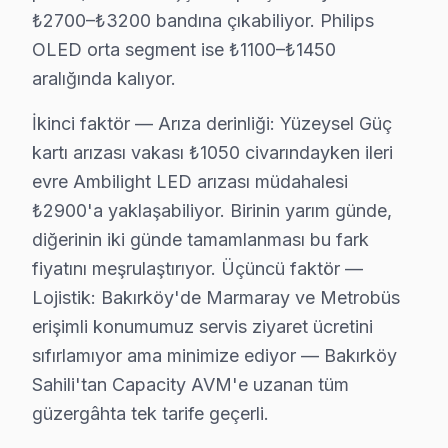
• Bakırköy servisimizde gizli kablo düzeni ve kanal mo
₺2700–₺3200 bandına çıkabiliyor. Philips
• Bakırköy'de HDMI, ses sistemi ve uydu bağlantı ku
OLED orta segment ise ₺1100–₺1450
• Bakırköy'de Smart ekran ağ yapılandırması ve kana
aralığında kalıyor.
• Bakırköy servisimizde ekran kalibrasyon ve görüntü 
İkinci faktör — Arıza derinliği: Yüzeysel Güç
Philips televizyon ünitesi'nizin ilk açılışından itibare
kartı arızası vakası ₺1050 civarındayken ileri
Bakırköy Philips TV Bakım Paketi – Uzun Ömür 
evre Ambilight LED arızası müdahalesi
₺2900'a yaklaşabiliyor. Birinin yarım günde,
Düzenli bakım, Philips televizyonunuzun ömrünü uzatı
diğerinin iki günde tamamlanması bu fark
TV bakım hizmetlerimiz:
fiyatını meşrulaştırıyor. Üçüncü faktör —
• Bakırköy'de toz ve ısı yönetimi optimizasyonu
Lojistik: Bakırköy'de Marmaray ve Metrobüs
• Güç kartı kondansatör ön kontrolü — Bakırköy serv
erişimli konumumuz servis ziyaret ücretini
• Bakırköy'de ekran pikseli ve renk kalibrasyonu
sıfırlamıyor ama minimize ediyor — Bakırköy
• Ses sistemi ve hoparlör temizliği — Bakırköy
Sahili'tan Capacity AVM'e uzanan tüm
• Bakırköy'de bağlantı portları ve konektör bakımı
güzergâhta tek tarife geçerli.
Bakırköy bölgesinde Philips televizyonlarınız için yıld