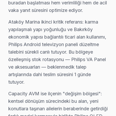
buradan başlatması hem verimliliği hem de acil
Basınköy, genellikle daha yeni yapılarla dolu bir mahal
vaka yanıt süresini optimize ediyor.
Cevizlik'te Philips TV Servisi
Ataköy Marina ikinci kritik referans: karma
Cevizlik, 10-15 yıllık binaların bulunduğu bir yerleşim 
yapılaşmalı yapı yoğunluğu ve Bakırköy
ekonomik yapısı bağlantılı ticari alan kullanımı,
Florya'da Philips TV Servisi
Philips Android televizyon paneli düzeltme
Florya, modern binalarıyla dikkat çeken bir mahalle olu
talebini sürekli canlı tutuyor. Bu bölgeye
özelleşmiş stok rotasyonu — Philips VA Panel
Kartaltepe'de Philips TV Servisi
ve aksesuarları — beklenmedik talep
Kartaltepe, çok katlı binalarla dolu bir mahalle. Bura
artışlarında dahi teslim süresini 1 günde
tutuyor.
Osmaniye'de Philips TV Servisi
Osmaniye, genellikle daha yaşlı binalardan oluşmakta ve
Capacity AVM ise ilçenin "değişim bölgesi":
kentsel dönüşüm sürecindeki bu alan, yeni
Sakızağacı'nda Philips TV Servisi
konutlara taşınan ailelerin beraberinde getirdiği
Sakızağacı, yeni ve eski yapıların bir arada bulunduğu 