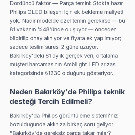
Dördüncü faktör — Parça temini: Stokta hazır
Philips OLED bileşeni için ek bekleme maliyeti
Bakırköy'da Philips TV Yerinde Onarım – Evini
yok. Nadir modelde özel temin gerekirse — bu
Bakırköy'da Philips televizyonunuz arızalandığında on
81 vakanın %48'ünde oluşuyor — önceden
Yerinde düzeltme sürecimiz — Bakırköy:
bildirilip onay alınıyor ve fiyata ek yapılmıyor;
• Bakırköy'de yerinde teşhis ve anlık fiyat teklifi
sadece teslim süresi 2 güne uzuyor.
• Bakırköy servisimizde parça onayınız olmadan işle
Bakırköy'deki 81 aylık gerçek veri, ortalama
• Bakırköy'de sertifikalı teknisyen ile güvenli servis
müşteri harcamasının Ambilight LED arızası
kategorisinde ₺1230 olduğunu gösteriyor.
• Bakırköy servisimizde servis belgesi ve garanti fişi ver
• Bakırköy'de ek arıza çıkması halinde bilgilendirme
Neden Bakırköy'de Philips teknik
Philips görüntüleme sistemi ürünleriniz için Bakırköy'd
desteği Tercih Edilmeli?
Bakırköy'da Philips TV İçin Orijinal Parça Teda
Bakırköy'da Philips görüntüleme sistemi'niz
Bakırköy'da Philips televizyon tamirinde Bakırköy serv
bozulduğunda aklınıza birkaç soru geliyor:
Bakırköy parça stoğumuz:
"Bakırköy'de gereksiz parça takar mılar?