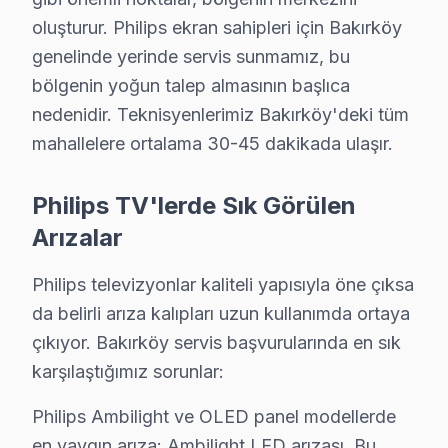
• 6 aylık işçilik güvencesi: Bakırköy'de Philips arızası 
oluşturur. Philips ekran sahipleri için Bakırköy
genelinde yerinde servis sunmamız, bu
• Philips yedek parça garantisi: Bakırköy'de taktığımız o
bölgenin yoğun talep almasının başlıca
• İmzalı Philips garanti belgesi: Bakırköy servis çıkışınd
nedenidir. Teknisyenlerimiz Bakırköy'deki tüm
• Philips panel ve anakart tamiri sonrası panel değişi
mahallelere ortalama 30-45 dakikada ulaşır.
• Bakırköy Philips sonrası destek: Merak ettiğinizde ha
Philips TV'lerde Sık Görülen
Bakırköy'de Philips TV Servis Süreci
Arızalar
Bakırköy'de Philips TV servis sürecimiz nasıl işliyor
İletişim: Marmaray ve Metrobüs güzergahı üzerinden Bak
Philips televizyonlar kaliteli yapısıyla öne çıksa
Teşhis: Philips TV'niz için ücretsiz ön değerlendirme ge
da belirli arıza kalıpları uzun kullanımda ortaya
Onarım ve teslim: Onaylanan işlem Sahil hattındaki par
çıkıyor. Bakırköy servis başvurularında en sık
karşılaştığımız sorunlar:
Bakırköy Philips TV Servisi – Sık Sorulan Sorul
Philips Ambilight ve OLED panel modellerde
S: Bakırköy'de sabah aradığımda aynı gün servis m
en yaygın arıza: Ambilight LED arızası. Bu