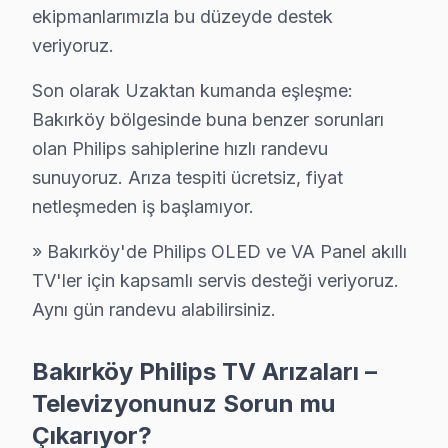
C: Bakırköy'de OLED 806/807 (4K Ambilight OLED) model
ekipmanlarımızla bu düzeyde destek
veriyoruz.
S: Bakırköy'de bu TV televizyon Smart arayüzü çalış
C: Bakırköy servisimize başvurmadan önce şunları deney
Son olarak Uzaktan kumanda eşleşme:
Bakırköy bölgesinde buna benzer sorunları
Bakırköy'de Philips Hizmete Nasıl Ulaşılır?
olan Philips sahiplerine hızlı randevu
Bakırköy sakinleri için Philips televizyon servisi her a
sunuyoruz. Arıza tespiti ücretsiz, fiyat
Telefon: 0850 811 14 36
netleşmeden iş başlamıyor.
• Bakırköy'de WhatsApp üzerinden de destek
» Bakırköy'de Philips OLED ve VA Panel akıllı
• Bakırköy genelinde aynı gün Philips televizyon servis
TV'ler için kapsamlı servis desteği veriyoruz.
• Bakırköy'ye belirlenen saatte Philips uzmanı gönder
Aynı gün randevu alabilirsiniz.
Bakırköy Yerinde Servis Detayları: Bakırköy'de Philips t
Bakırköy Sahili, Ataköy Marina, Capacity AVM çevresin
Bakırköy Philips TV Arızaları –
Yazılı teklif almak istiyorsanız arayın. 0850 811 14 36
Televizyonunuz Sorun mu
Çıkarıyor?
Bakırköy Philips Televizyon Servisi İçin Güveni