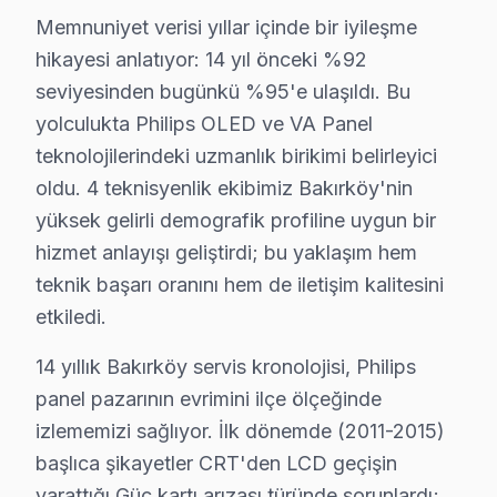
Bakırköy Philips Onarım Fiyat Rehberi (2025):
Memnuniyet verisi yıllar içinde bir iyileşme
• Bakırköy'de panel değişimi: 3.800 – 10.000 TL
hikayesi anlatıyor: 14 yıl önceki %92
seviyesinden bugünkü %95'e ulaşıldı. Bu
• Bakırköy'de anakart tamiri: 1.000 – 2.800 TL
yolculukta Philips OLED ve VA Panel
• Bakırköy'de güç kartı tamiri: 500 – 1.400 TL
teknolojilerindeki uzmanlık birikimi belirleyici
• Bakırköy'de LED backlight değişimi: 400 – 1.000 TL
oldu. 4 teknisyenlik ekibimiz Bakırköy'nin
Bakırköy'de fiyatlar model, boyut ve arıza türüne göre d
yüksek gelirli demografik profiline uygun bir
hizmet anlayışı geliştirdi; bu yaklaşım hem
Philips TV Teknik Profil ve Servis Rehberi
teknik başarı oranını hem de iletişim kalitesini
Bakırköy'de Philips Panel Teknolojisi: Kapsamlı Teknik 
etkiledi.
Bakırköy'de philips görüntüleme sistemi'ler Türkiye'de 
14 yıllık Bakırköy servis kronolojisi, Philips
Bakırköy Servisinde Philips İşlemci ve Yazılım Mimarisi
panel pazarının evrimini ilçe ölçeğinde
Bakırköy'de p5 (5. Bu markanın servis standartlarına 
izlememizi sağlıyor. İlk dönemde (2011-2015)
Bakırköy'de Philips Yazılım Platformu
başlıca şikayetler CRT'den LCD geçişin
Bakırköy'de android televizyon 11 (2022+ modeller), A
yarattığı Güç kartı arızası türünde sorunlardı;