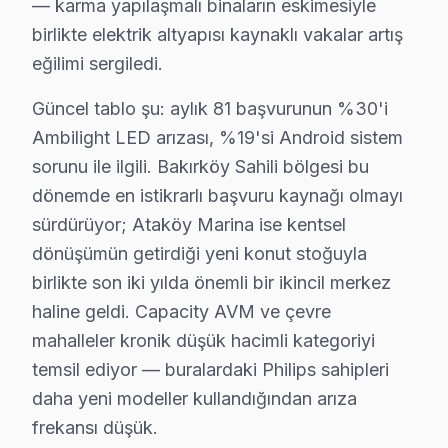
— karma yapılaşmalı binaların eskimesiyle
Philips Smart televizyon paneli platformunda yaşanan 
birlikte elektrik altyapısı kaynaklı vakalar artış
Bakırköy bölgesinde Philips TV tamiri için teklif almak ü
eğilimi sergiledi.
Güncel tablo şu: aylık 81 başvurunun %30'i
Philips TV Teknik Rehberi: Panel, Teşhis ve On
Ambilight LED arızası, %19'si Android sistem
Bakırköy'de Philips TV panel altyapısı hakkında bilmen
sorunu ile ilgili. Bakırköy Sahili bölgesi bu
Bakırköy'de philips TV'ler Türkiye'de TP Vision lisansı
dönemde en istikrarlı başvuru kaynağı olmayı
Bakırköy bölgesinde işlemci ve yazılım tarafı da önemli
sürdürüyor; Ataköy Marina ise kentsel
Bakırköy'de p5 (5. Marka spesifik teknik bilgimizle de
dönüşümün getirdiği yeni konut stoğuyla
Bakırköy servisimizde Philips tamiri sırasında dikkat ett
birlikte son iki yılda önemli bir ikincil merkez
1. Bakırköy'de Ambilight LED şerit değişiminde marka/re
haline geldi. Capacity AVM ve çevre
mahalleler kronik düşük hacimli kategoriyi
2. Bakırköy'de P5 Pro chip BGA reballingde 255-265°C p
temsil ediyor — buralardaki Philips sahipleri
3. Bakırköy'de Philips OLED modellerde panel kalibras
daha yeni modeller kullandığından arıza
4. Bakırköy'de Android güncelleme sorunu: USB'ye indir
frekansı düşük.
5. Bakırköy'de Ambilight senkronizasyon gecikmesi b