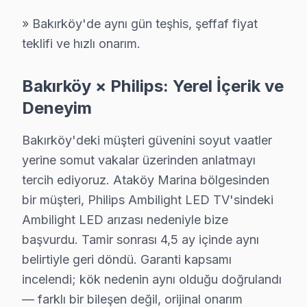
Bakırköy Philips Servis: En Çok Sorulan Soru
» Bakırköy'de aynı gün teşhis, şeffaf fiyat
Bakırköy Philips TV tamirinde iki kritik bilgi: (1) P
teklifi ve hızlı onarım.
Bakırköy × Philips: Yerel İçerik ve
Deneyim
Philips TV Servis Kapsamı
Bakırköy'deki müşteri güvenini soyut vaatler
✓ 15+ Yıl Deneyim
yerine somut vakalar üzerinden anlatmayı
✓ Yazılı Garanti Belgesi
tercih ediyoruz. Ataköy Marina bölgesinden
✓ Orijinal Yedek Parça
bir müşteri, Philips Ambilight LED TV'sindeki
✓ Ücretsiz Arıza Tespiti
Ambilight LED arızası nedeniyle bize
başvurdu. Tamir sonrası 4,5 ay içinde aynı
Philips TV Arızasında Atılacak İlk Adımlar
belirtiyle geri döndü. Garanti kapsamı
incelendi; kök nedenin aynı olduğu doğrulandı
Bir Philips ekran arızalandığında ne yapmanız gerektiğ
— farklı bir bileşen değil, orijinal onarım
1.
Güç Kontrolü:
Öncelikle televizyonun güç kablosunun