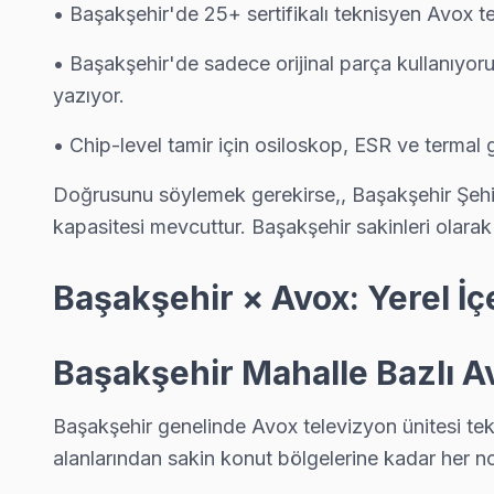
• Başakşehir'de 25+ sertifikalı teknisyen Avox t
• Başakşehir'de sadece orijinal parça kullanıyor
yazıyor.
Avox TV Arızası: Başakşehir'de Ne Yapmalısın
• Chip-level tamir için osiloskop, ESR ve termal
Başakşehir'de Avox TV arızasında yapmanız gereken tek
Doğrusunu söylemek gerekirse,, Başakşehir Şehi
kapasitesi mevcuttur. Başakşehir sakinleri olarak
Başakşehir × Avox: Yerel İ
Avox TV Arızaları ve Çözümler
✓ 15+ Yıl Deneyim
Başakşehir Mahalle Bazlı 
✓ Yazılı Garanti Belgesi
✓ Orijinal Yedek Parça
Başakşehir genelinde Avox televizyon ünitesi tek
✓ Ücretsiz Arıza Tespiti
alanlarından sakin konut bölgelerine kadar her n