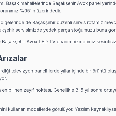
sım, Başak mahallelerinde Başakşehir Avox panel yerinde
oranımız %95'in üzerindedir.
çok farklı yaş grubuna ev sahipliği yapmaktadır. Bu farklı kuşa
lgelerinde de Başakşehir düzenli servis rotamız mevcut
rine sahip. Bu gruptaki bireyler, daha çok geleneksel televi
kşehir servisimizde yedek parça stoğumuzu buna göre
ları tercih ediyorlar. Özellikle 42-55 inç boyutları popüle
e Başakşehir Avox LED TV onarım hizmetimiz kesintisi
ederek 4K OLED televizyonları tercih ediyorlar. Bu cihazlar,
ukça gelişmiş durumda. Bu durum, Avox servisinin sunduğu tekn
Arızalar
rdiği televizyon paneli'lerde yıllar içinde bir örüntü o
ın karşılaştığı en yaygın beş teknik sorun, yaş grubu analiz
yor:
el serilerinde görülür. Özellikle Avox XG serisi, yoğun kulla
n bilinen zayıf noktası. Genellikle 3-5 yıl sonra ortaya
laşılan bir diğer problem de anakart arızalarıdır. Bu arızala
aları sıkça görülebilmektedir. Cihaz açıldığında ses geliyor
ini kullanan modellerde görülüyor. Yazılım kaynaklıysa
dınlatma (backlight) arızası yaygın bir sorundur. Avox W seri