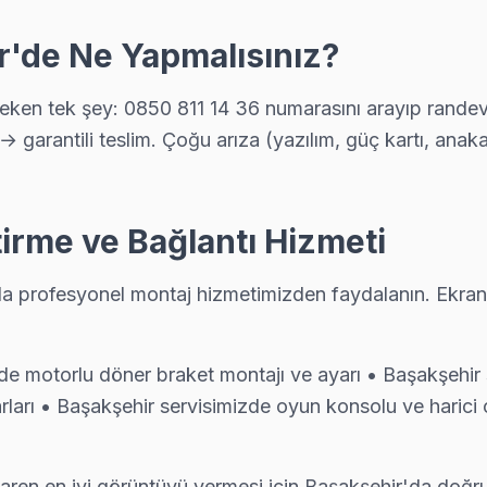
r'de Ne Yapmalısınız?
ot: yağlı veya nemli ortamda çalışan TV'lerde ısıl macun kuruması sık
en tek şey: 0850 811 14 36 numarasını arayıp randevu 
→ garantili teslim. Çoğu arıza (yazılım, güç kartı, ana
irme ve Bağlantı Hizmeti
zin kapsama alanını haritada görebilirsiniz.
'da profesyonel montaj hizmetimizden faydalanın. Ekran
 motorlu döner braket montajı ve ayarı • Başakşehir se
ları • Başakşehir servisimizde oyun konsolu ve harici 
ibaren en iyi görüntüyü vermesi için Başakşehir'da doğr