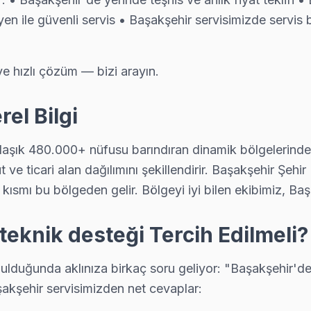
en ile güvenli servis • Başakşehir servisimizde servis be
ve hızlı çözüm — bizi arayın.
el Bilgi
aşık 480.000+ nüfusu barındıran dinamik bölgelerinden bi
konut ve ticari alan dağılımını şekillendirir. Başakşehir Şe
ısmı bu bölgeden gelir. Bölgeyi iyi bilen ekibimiz, Başa
eknik desteği Tercih Edilmeli?
duğunda aklınıza birkaç soru geliyor: "Başakşehir'de g
şakşehir servisimizden net cevaplar: