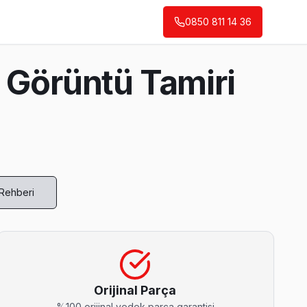
0850 811 14 36
 Görüntü Tamiri
 Rehberi
nda ücretsiz bakım taahhüdümüz belgede yazıyor.
Orijinal Parça
%100 orijinal yedek parça garantisi