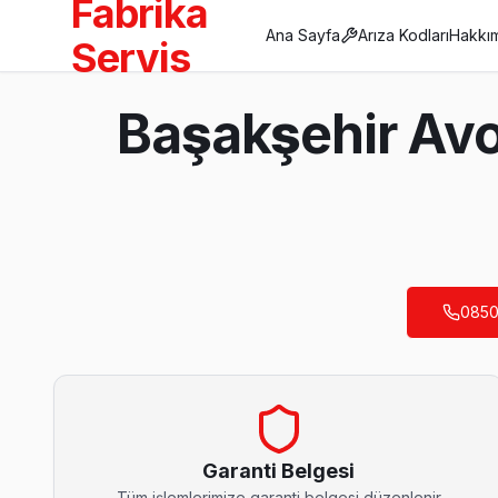
Fabrika
Ana Sayfa
Arıza Kodları
Hakkı
Servis
Anasayfa
Başakşehir Avo
/
Başakşehir
/
Avox
Son Güncelleme:
Ağustos 2026
0850
Başakşehir'da Mahalle Mahalle Avox TV Serv
Altınşehir Avox Servis
Başakşehir'nın Altınşehir bölgesindeki Avox müşterilerimiz tam
Başakşehir Avox Servis →
Garanti Belgesi
Tüm işlemlerimize garanti belgesi düzenlenir