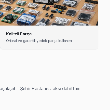
 değişimi gerekmeyebilir — gerekirse söylüyoruz.
nde yazılı teklif iletiyoruz.
Kaliteli Parça
Orijinal ve garantili yedek parça kullanımı
n çıkarsa ücretsiz ikinci ziyaret.
ında ücretsiz bakım taahhüdümüz belgede yazıyor.
şakşehir Şehir Hastanesi aksı dahil tüm
miri yapıyoruz.