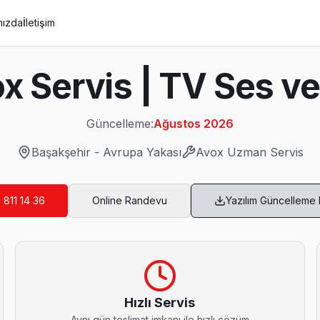
mızda
İletişim
x Servis | TV Ses ve
Güncelleme:
Ağustos 2026
Başakşehir
-
Avrupa Yakası
Avox
Uzman Servis
 811 14 36
Online Randevu
Yazılım Güncelleme
is
ir tamamlandıktan sonra dijital garanti belgesi alıyor. Arıza tekrarı
Hızlı Servis
Aynı gün teslimat imkanı ile hızlı çözüm