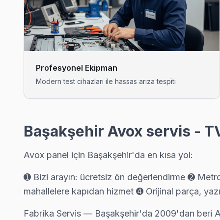
Avox TV Güvercintepe'de internet bağlantısı sorunuyla geliy
Başakşehir TV Servis Merkezi →
Kayabaşı Avox Servis
Başakşehir'da Kayabaşı mahallesi için Avox TV fiyat teklifi alm
Profesyonel Ekipman
Kayabaşı Avox Anakart Tamiri →
Modern test cihazları ile hassas arıza tespiti
Kayaşehir Avox Servis
Başakşehir'da Kayaşehir bölgesi dahil tüm hizmet alanımızda Av
Kayaşehir Avox Açılmıyor Arıza →
Başakşehir Avox servis - T
Şahintepe Avox Servis
Avox panel için Başakşehir'da en kısa yol:
Başakşehir'nın Şahintepe bölgesindeki Avox müşterilerimiz tam
Başakşehir Avox Servis →
➊ Bizi arayın: ücretsiz ön değerlendirme ➋ Met
mahallelere kapıdan hizmet ➍ Orijinal parça, yazılı
Şamlar Avox Servis
Şamlar mahallesi Avox TV servis hattımız günlük olarak bu böl
Fabrika Servis — Başakşehir'da 2009'dan beri 