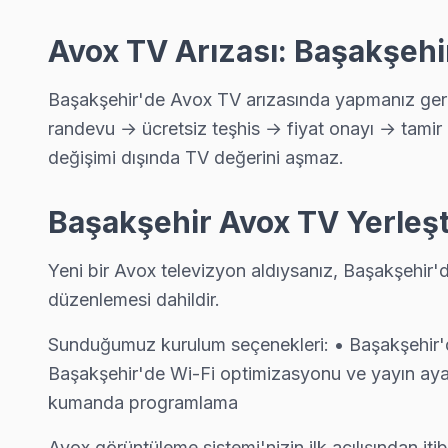
Şamlar Avox Anakart Tamiri →
Avox TV Arızası: Başakşehi
Ziya Gökalp Avox Servis
Başakşehir'da Ziya Gökalp bölgesindeki Avox kullanıcılarına n
Başakşehir'de Avox TV arızasında yapmanız gerek
Başakşehir TV Servis Merkezi →
randevu → ücretsiz teşhis → fiyat onayı → tamir 
değişimi dışında TV değerini aşmaz.
Başakşehir Avox TV Servis Hizmet Bölgesi
Başakşehir Avox TV Yerleşt
Başakşehir bölgesine kapıya gelen Avox TV tamir servisi hizmetimi
Yeni bir Avox televizyon aldıysanız, Başakşehir
düzenlemesi dahildir.
Sunduğumuz kurulum seçenekleri: • Başakşehir'de
Başakşehir'de Wi-Fi optimizasyonu ve yayın ayar
kumanda programlama
Avox görüntüleme sistemi'nizin ilk açılışından it