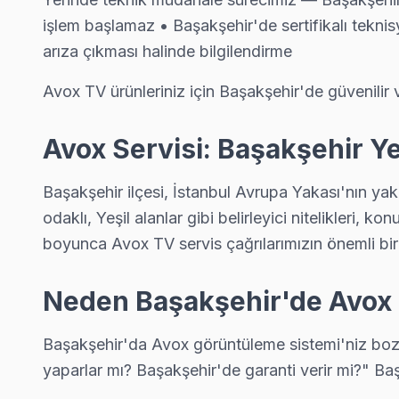
Bu sayfayla ilgili hizmet sayfaları:
işlem başlamaz • Başakşehir'de sertifikalı teknisy
↑ Avox Servis Ana Sayfası
arıza çıkması halinde bilgilendirme
↑ Başakşehir TV Servis Merkezi
Avox TV ürünleriniz için Başakşehir'de güvenilir 
Avox Servisi: Başakşehir Yer
Başakşehir Yakın İlçelerde Avox Servisi
Başakşehir ilçesi, İstanbul Avrupa Yakası'nın yakl
· Arnavutköy Avox
· Avcılar Avox
· Bağcılar Avox
· Bahçelievler Avox
odaklı, Yeşil alanlar gibi belirleyici nitelikleri, 
boyunca Avox TV servis çağrılarımızın önemli bir k
· Bakırköy Avox
· Bayrampaşa Avox
· Beşiktaş Avox
· Beylikdüzü Avox
Neden Başakşehir'de Avox t
Başakşehir Diğer Marka Servisleri
Başakşehir'da Avox görüntüleme sistemi'niz bozul
· Başakşehir Sony
· Başakşehir Philips
· Başakşehir Hi-Level
· Başakşehir iFFALCON
yaparlar mı? Başakşehir'de garanti verir mi?" Ba
· Başakşehir Samsung
· Başakşehir LG
· Başakşehir Panasonic
· Başakşehir Toshiba