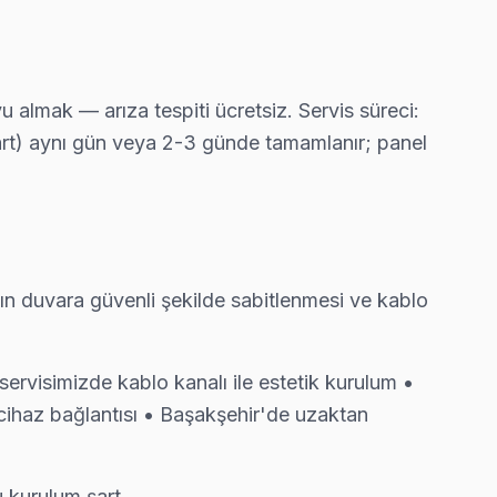
 görülür. Ekibimiz bunu yerinde yeniliyor.
almak — arıza tespiti ücretsiz. Servis süreci:
kart) aynı gün veya 2-3 günde tamamlanır; panel
ın duvara güvenli şekilde sabitlenmesi ve kablo
rvisimizde kablo kanalı ile estetik kurulum •
cihaz bağlantısı • Başakşehir'de uzaktan
u kurulum şart.