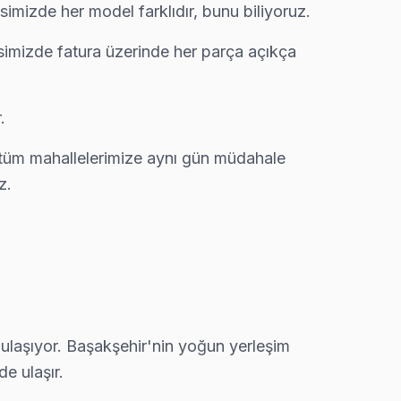
imizde her model farklıdır, bunu biliyoruz.
isimizde fatura üzerinde her parça açıkça
.
a tespiti ücretsiz. Servis süreci: randevu → ücretsiz teşh
 tüm mahallelerimize aynı gün müdahale
z.
 ulaşıyor. Başakşehir'nin yoğun yerleşim
e ulaşır.