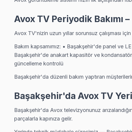
Avox TV Periyodik Bakımı 
Avox TV'nizin uzun yıllar sorunsuz çalışması içi
Bakım kapsamımız: • Başakşehir'de panel ve LED
Başakşehir'de anakart kapasitör ve kondansatör 
güncelleme kontrolü
Avox Uzman Teknisyen Ekibi — Başakşehir
Başakşehir'da düzenli bakım yaptıran müşteriler
Burak A. — Avox Servis Uzmanı
Başakşehir Servis İstatistikleri
15 yıllık Avox TV tamir deneyimi. Başakşehir ve çevre ilçelere
· Başakşehir'de
535+
Avox TV tamiri
Başakşehir'da Avox TV Yeri
· Müşteri memnuniyeti
%97
· Avox fabrika servis sertifikası
· Ortalama tamir süresi:
1–2 iş günü
· Orijinal ve OEM yedek parça tedarikçisi
· Tüm işlemler
2 yıl garantili
· 2010'dan günümüze tüm Avox modelleri
Başakşehir'da Avox televizyonunuz arızalandığı
parçalarla kapınıza gelir.
Yerinde teknik müdahale sürecimiz — Başakşehir: 