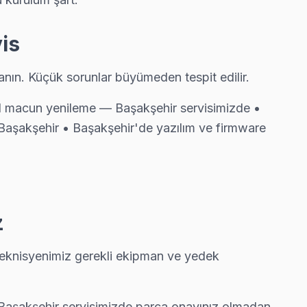
is
nın. Küçük sorunlar büyümeden tespit edilir.
al macun yenileme — Başakşehir servisimizde •
Başakşehir • Başakşehir'de yazılım ve firmware
z
teknisyenimiz gerekli ekipman ve yedek
• Başakşehir servisimizde parça onayınız olmadan