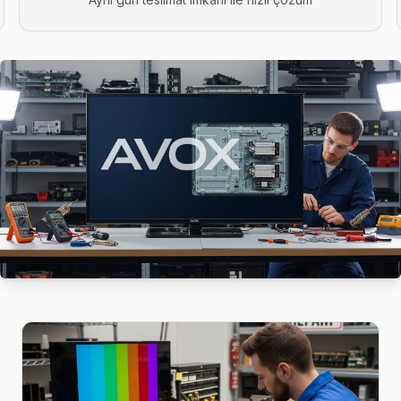
 yaygın arızalardan biri. Değişim için orijinal Türkiye distribütör pa
erimiz tamir tamamlandıktan sonra dijital garanti belgesi alıyor. Arı
eye uğruyor. 15 yıllık deneyimle Avox anakart, panel ve güç kartı ta
vox TV tamir sonrası kalite kontrolü yapıyoruz: 48 saatlik izleme, so