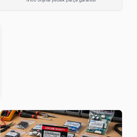
rçası kullanıyoruz.
za tekrarında ücretsiz bakım taahhüdümüz belgede yazıyor.
miri yapıyoruz.
run çıkarsa ücretsiz ikinci ziyaret.