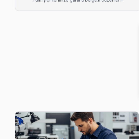
Bahçeşehir 1. Kısım Avox Servis
Bahçeşehir 1. Kısım'de Avox TV güç kartı kondansatör şişmesi en
Bahçeşehir 1. Kısım Avox Anakart Tamiri →
Bahçeşehir 2. Kısım Avox Servis
Başakşehir'nın Bahçeşehir 2. Kısım bölgesindeki Avox müşteril
Bahçeşehir 2. Kısım Avox Açılmıyor Arıza →
Başak Avox Servis
Başak mahallesi Avox TV servis hattımız günlük olarak bu bölg
Başakşehir TV Servis Merkezi →
Başakşehir Avox Servis
Başakşehir'da Başakşehir bölgesi dahil tüm hizmet alanımızda A
Başakşehir Avox Anakart Tamiri →
Güvercintepe Avox Servis