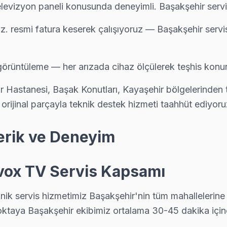
elevizyon paneli konusunda deneyimli. Başakşehir servis
uz. resmi fatura keserek çalışıyoruz — Başakşehir serv
ız?
 görüntüleme — her arızada cihaz ölçülerek teşhis konur
 şey: 0850 811 14 36 numarasını arayıp randevu almak — arız
r Hastanesi, Başak Konutları, Kayaşehir bölgelerinden
 orijinal parçayla teknik destek hizmeti taahhüt ediyoru
çerik ve Deneyim
Avox TV Servis Kapsamı
nik servis hizmetimiz Başakşehir'nin tüm mahallelerine
oktaya Başakşehir ekibimiz ortalama 30-45 dakika içind