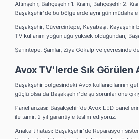
Altınşehir, Bahçeşehir 1. Kısım, Bahçeşehir 2. Kı
Avox Tamir vs Yenileme: Kuşağa Göre Karar
Başakşehir'de bu bölgelerde aynı gün müdahale 
Başakşehir, İstanbul'un hızla gelişen bir ilçesi olarak bir
Başakşehir, Güvercintepe, Kayabaşı, Kayaşehir bö
Yaşlı nüfus, genellikle eski CRT ve plazma ekran modelle
TV kullanım yoğunluğu yüksek olduğundan, Başa
Orta yaş grubundaki bireyler ise, Full HD LCD televizyon
Şahintepe, Şamlar, Ziya Gökalp ve çevresinde d
Genç kullanıcılar, teknolojinin en son trendlerini takip 
Başakşehir’in ulaşım ağı, metro ve otobüs hatları ile old
Avox TV'lerde Sık Görülen 
Avox Arıza Profili: Yaş Grubu Analizi
Başakşehir bölgesindeki Avox kullanıcılarının geti
Başakşehir bölgesinde Avox televizyonunuz kullanıcıların
güçlü olsa da Başakşehir'de şu sorunlar öne çıkı
1.
Panel Sorunları (Ekran Yanması)
: Genellikle OLED mod
Panel arızası: Başakşehir'de Avox LED panellerin e
2.
Anakart Arızası
: Avox Y serisi modellerde, sıkça karşı
ile tamir, 2 yıl garantiyle teslim ediyoruz.
3.
Güç Kartı Sorunları
: Avox Q serisinde, güç kartı arız
Anakart hatası: Başakşehir'de Reparasyon sistem
4.
Backlight Sorunları
: Özellikle LCD modellerde, arka ay