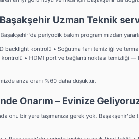
– Başakşehir Uzman Teknik serv
n Başakşehir'da periyodik bakım programımızdan yararla
 backlight kontrolü • Soğutma fanı temizliği ve term
kontrolü • HDMI port ve bağlantı noktası temizliği — 
imizde arıza oranı %60 daha düşüktür.
 yerinde servis sunulmaktadır.
nde Onarım – Evinize Geliyoru
nda onu bir yere taşımanıza gerek yok. Başakşehir'de 
• Başakşehir'de yerinde teşhis ve anlık fiyat teklifi 