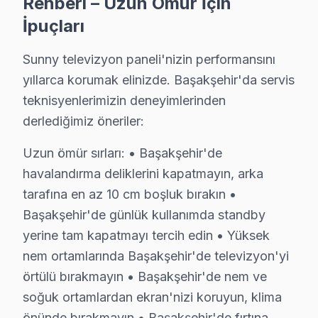
Rehberi – Uzun Ömür İçin
Başakşehir'de Sunny akıllı TV sahibi biriyseniz Başak
İpuçları
Başakşehir Şehir Hastanesi aksında yaşıyorsanız: Yeni ş
Sunny televizyon paneli'nizin performansını
Başak Konutları çevresindeyseniz: Bu bölgedeki Sunny s
yıllarca korumak elinizde. Başakşehir'da servis
Metro ve TEM Otoyolu güzergahında erişilebilir konumd
teknisyenlerimizin deneyimlerinden
derlediğimiz öneriler:
Başakşehir Sunny TV Servisi – Sık Sorulan Sor
Başakşehir'de Sunny ekran tamir fiyatları 2025-2026 
Uzun ömür sırları: • Başakşehir'de
C: Başakşehir'de arıza türüne göre değişir: Başakşehi
havalandırma deliklerini kapatmayın, arka
tarafına en az 10 cm boşluk bırakın •
S: Fabrika Servis Sunny yetkili servisi midir?
Başakşehir'de günlük kullanımda standby
C: Başakşehir'de resmi anlamda marka yetkili servisi de
yerine tam kapatmayı tercih edin • Yüksek
S: Başakşehir'de orijinal mi yoksa yan sanayi parça mı 
nem ortamlarında Başakşehir'de televizyon'yi
C: atölyemizde yalnızca orijinal ve OEM eşdeğeri yedek 
örtülü bırakmayın • Başakşehir'de nem ve
S: Başakşehir'de Sunny televizyon ünitesi tamiri ne k
soğuk ortamlardan ekran'nizi koruyun, klima
C: Başakşehir'de yazılım ve güç sorunları genellikle ay
önünde bırakmayın • Başakşehir'de fırtına