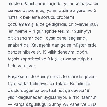
müşteri Panel sorunu için bir yıl önce başka bir
Başakşehir'de Sunny onarım maliyetini belirleyen faktö
servise başvurmuş; yarım düzine ziyaret ve 3
İkinci faktör — Arıza derinliği: Yüzeysel Backlight va
haftalık bekleme sonucu problemi
Dördüncü faktör — Parça temini: Stokta hazır bu TV VA
çözülememiş. Bize geldiğinde: chip-level BGA
Başakşehir'deki iklim koşulları ile Sunny LED TV arıza
lehimleme + 4 gün içinde teslim. "Sunny'yi
Sıcaklık-arıza ilişkisinde ise iki kritik eşik var. 28
bitik sandım" dedi; oysa panel sağlamdı,
Başakşehir'de bu iklim-arıza korelasyonu stok planlam
anakart da. Kayaşehir'dan gelen müşterilerde
19 yıllık Başakşehir servis arşivi, Sunny televizyon ar
benzer hikayeler. 19 yıllık deneyim, doğru
Güncel tablo şu: aylık 48 başvurunun %34'i Güç kartı a
teşhis kapasitesi ve 9 kişilik uzman ekip bu
Memnuniyet verisi yıllar içinde bir iyileşme hikayesi an
farkı yaratıyor.
Başakşehir'de Sunny televizyon ünitesi bakım ve onarı
Başakşehir'de Sunny servis tercihinde güven,
İkincisi anakart güç düzlemleri: Sunny Smart akıllı TV
fiyat kadar belirleyici bir faktör. Bu bilinçle
Üçüncüsü eMMC depolama: Sunny UHD modellerinde depola
oluşturduğumuz beş taahhüt çerçevesi 19
yıldır değişmeden uygulanıyor. Birinci taahhüt
Sunny TV Tamiri Garanti Belgesi – Başakşehi
— Parça özgünlüğü: Sunny VA Panel ve LED