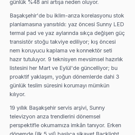
günlük %48 ani artışa neden oluyor.
Başakşehir ve yakın bölgelerde Sunny televizyon ünites
Başakşehir'de bu iklim-arıza korelasyonu stok
Kapsama alanımız:
planlamasına yansıtıldı: yaz öncesi Sunny LED
• Başakşehir tüm semtler ve mahalleler
termal pad ve yaz aylarında sıkça değişen güç
• Bitişik ilçelere servis erişimi
transistör stoğu takviye ediliyor; kış öncesi
• Apartman, rezidans ve iş yeri servisi
nem koruyucu kaplama ve konnektör seti
Başakşehir çevresinde Sunny servisi için hemen rande
hazır tutuluyor. 9 teknisyen mevsimsel hazırlık
listesini her Mart ve Eylül'de güncelliyor; bu
Sunny TV Acil Tamiri – Başakşehir'de Aynı Gü
proaktif yaklaşım, yoğun dönemlerde dahi 3
Sunny akıllı TV'niz bozulduğunda saatler içinde müda
günlük teslim süresini korumayı mümkün
Neden bu kadar hızlıyız?
kılıyor.
• Ortalama 1-2 saat içinde Başakşehir adresinize ulaşır
19 yıllık Başakşehir servis arşivi, Sunny
• Başakşehir stoğumuzda hazır yedek parça ile tek se
televizyon arıza trendlerini dönemsel
• Başakşehir genelinde hafta sonu ve tatil günlerinde s
perspektifle okumamıza imkân tanıyor. Erken
• Online randevu ve SMS bilgilendirme
dönemde (ilk 5 yıl) başlıca şikayet Backlight