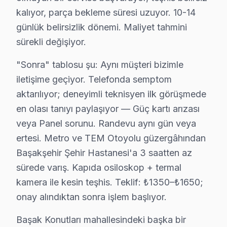
Backlight: Başakşehir'de LED ekranlarda daha sık rastl
kalıyor, parça bekleme süresi uzuyor. 10-14
günlük belirsizlik dönemi. Maliyet tahmini
Anakart: Başakşehir'de bu sorunla başvuran müşteriler 
sürekli değişiyor.
» Başakşehir'de tüm Sunny model ve serilerinde VA Pan
"Sonra" tablosu şu: Aynı müşteri bizimle
Başakşehir × Sunny: Yerel İçerik ve Deneyim
iletişime geçiyor. Telefonda semptom
Başakşehir coğrafyasını Sunny servis perspektifinden 
aktarılıyor; deneyimli teknisyen ilk görüşmede
Başak Konutları ikinci kritik referans: yeni yerleşim 
en olası tanıyı paylaşıyor — Güç kartı arızası
Kayaşehir ise ilçenin "değişim bölgesi": kentsel dönüşü
veya Panel sorunu. Randevu aynı gün veya
ertesi. Metro ve TEM Otoyolu güzergâhından
Başakşehir'de Sunny servisimizle tanışmadan önce ve so
Başakşehir Şehir Hastanesi'a 3 saatten az
"Sonra" tablosu şu: Aynı müşteri bizimle iletişime ge
sürede varış. Kapıda osiloskop + termal
Başak Konutları mahallesindeki başka bir müşteri Panel
kamera ile kesin teşhis. Teklif: ₺1350–₺1650;
Başakşehir'de bu marka servis tercihinde güven, fiyat k
onay alındıktan sonra işlem başlıyor.
İkinci taahhüt — Garanti kapsamı: İşçilik 6 ay, orijina
Başak Konutları mahallesindeki başka bir
Beşinci taahhüt — Bölge eşitliği: Başakşehir Şehir Has