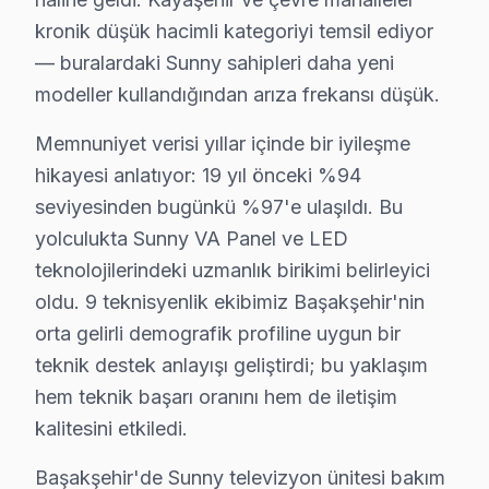
Başakşehir'de Sunny televizyon tamir maliyetini merak e
kronik düşük hacimli kategoriyi temsil ediyor
Başakşehir arıza türüne göre tamir bedelleri (2025):
— buralardaki Sunny sahipleri daha yeni
• Anakart tamiri/değişimi: ₺500 – ₺1.800
modeller kullandığından arıza frekansı düşük.
• T-Con kartı değişimi: ₺350 – ₺900
Memnuniyet verisi yıllar içinde bir iyileşme
• Panel (ekran) değişimi: ₺1.500 – ₺8.000 (boyut ve te
hikayesi anlatıyor: 19 yıl önceki %94
• Yazılım güncelleme ve hata giderme: ₺200 – ₺500
seviyesinden bugünkü %97'e ulaşıldı. Bu
• LED backlight tamiri: ₺500 – ₺2.000
yolculukta Sunny VA Panel ve LED
• Güç kartı (power board) tamiri: ₺400 – ₺1.200
teknolojilerindeki uzmanlık birikimi belirleyici
• Kapasitör değişimi (anakart): ₺250 – ₺600
oldu. 9 teknisyenlik ekibimiz Başakşehir'nin
• Ses kartı/hoparlör tamiri: ₺300 – ₺700
orta gelirli demografik profiline uygun bir
Başakşehir'de fiyata dahil olanlar:
teknik destek anlayışı geliştirdi; bu yaklaşım
• Arıza tespiti (teşhis)
hem teknik başarı oranını hem de iletişim
• İşçilik maliyeti
kalitesini etkiledi.
• 2 yıl garanti (parça + işçilik)
Başakşehir'de Sunny televizyon ünitesi bakım