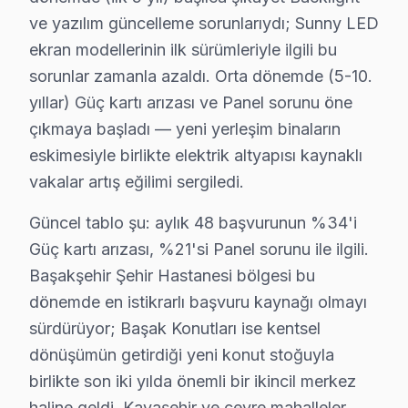
• Başakşehir çoklu randevu çakışmasında alternatif t
ve yazılım güncelleme sorunlarıydı; Sunny LED
Başakşehir'da Sunny acil LED TV servisi için şimdi ar
ekran modellerinin ilk sürümleriyle ilgili bu
sorunlar zamanla azaldı. Orta dönemde (5-10.
Başakşehir'da Sunny Chip-Level Tamir Uzman
yıllar) Güç kartı arızası ve Panel sorunu öne
Sunny ürünlerine hakim, sertifikalı teknisyen kadromuz
çıkmaya başladı — yeni yerleşim binaların
eskimesiyle birlikte elektrik altyapısı kaynaklı
Ekibimizin farkı:
vakalar artış eğilimi sergiledi.
• Başakşehir'de ortalama 10+ yıl sektör deneyimi
• Sunny özel sertifika ve eğitimler
Güncel tablo şu: aylık 48 başvurunun %34'i
• Başakşehir servisimizde güncel teknoloji ve arıza çöz
Güç kartı arızası, %21'si Panel sorunu ile ilgili.
• Başakşehir'de müşteri memnuniyeti odaklı yaklaşım
Başakşehir Şehir Hastanesi bölgesi bu
dönemde en istikrarlı başvuru kaynağı olmayı
• Temiz ve düzenli çalışma prensibi
sürdürüyor; Başak Konutları ise kentsel
Başakşehir'da Sunny televizyonunuzun tamirini konus
dönüşümün getirdiği yeni konut stoğuyla
Sunny TV Arıza giderme Fiyatı – Başakşehir Se
birlikte son iki yılda önemli bir ikincil merkez
haline geldi. Kayaşehir ve çevre mahalleler