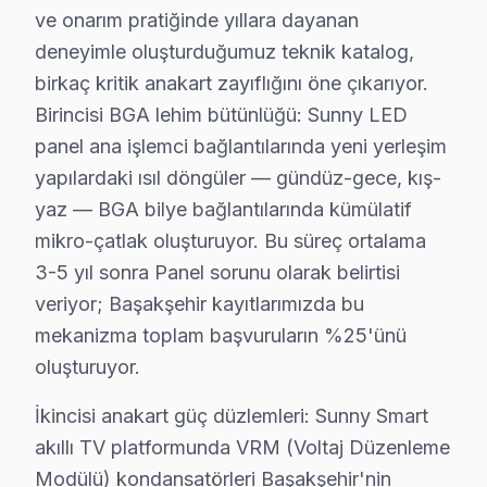
• Sigortalı taşıma (gerekirse)
ve onarım pratiğinde yıllara dayanan
Başakşehir'da Sunny TV için fiyat almak: Hattımızı aray
deneyimle oluşturduğumuz teknik katalog,
birkaç kritik anakart zayıflığını öne çıkarıyor.
Başakşehir'da Sunny TV Yerinde Onarım – Evi
Birincisi BGA lehim bütünlüğü: Sunny LED
Başakşehir'da Sunny televizyonunuz arızalandığında on
panel ana işlemci bağlantılarında yeni yerleşim
Yerinde teknik müdahale sürecimiz — Başakşehir:
yapılardaki ısıl döngüler — gündüz-gece, kış-
• Başakşehir'de aynı gün servis randevusu
yaz — BGA bilye bağlantılarında kümülatif
mikro-çatlak oluşturuyor. Bu süreç ortalama
• Başakşehir'de taşıma masrafı ve riski yok
3-5 yıl sonra Panel sorunu olarak belirtisi
• Başakşehir'de arıza anında teşhis ve müdahale
veriyor; Başakşehir kayıtlarımızda bu
• Başakşehir servisimizde orijinal yedek parça ile hizm
mekanizma toplam başvuruların %25'ünü
• Başakşehir'de 2 yıl işçilik garantisi
oluşturuyor.
Sunny TV ürünleriniz için Başakşehir'de güvenilir ve h
İkincisi anakart güç düzlemleri: Sunny Smart
Başakşehir Sunny TV Arızaları – Televizyonun
akıllı TV platformunda VRM (Voltaj Düzenleme
Sunny TV'nizde yaşadığınız arıza, cihazın tamamen bi
Modülü) kondansatörleri Başakşehir'nin