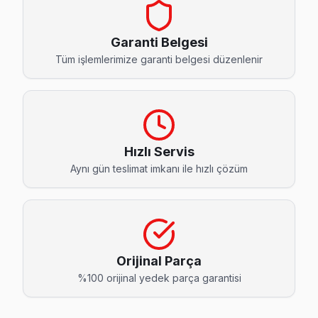
Bahçeşehir 1. Kısım Sunny Servis
Sunny TV'niz Bahçeşehir 1. Kısım'de arıza yaptıysa taşımanı
Garanti Belgesi
Bahçeşehir 1. Kısım Sunny Anakart Tamiri →
Tüm işlemlerimize garanti belgesi düzenlenir
Bahçeşehir 2. Kısım Sunny Servis
Bahçeşehir 2. Kısım semtindeki Sunny TV sorunları için kapı
Başakşehir TV Servis Merkezi →
Hızlı Servis
Başak Sunny Servis
Aynı gün teslimat imkanı ile hızlı çözüm
Başakşehir'da Başak mahallesi için Sunny TV fiyat teklifi al
Başakşehir Sunny Servis →
Başakşehir Sunny Servis
Sunny TV HDMI port arızası Başakşehir adresine gelen ekibim
Orijinal Parça
Başakşehir TV Servis Merkezi →
%100 orijinal yedek parça garantisi
Güvercintepe Sunny Servis