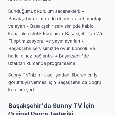
Başakşehir'de Sunny televizyon servis ihtiyacınız içi
Sunduğumuz kurulum seçenekleri: •
Telefon: 0850 811 14 36
Başakşehir'de motorlu döner braket montajı
• Başakşehir'de aynı gün Sunny televizyon randevu
ve ayarı • Başakşehir servisimizde kablo
• Belirlenen saatte uzman Sunny teknisyeni Başakşehi
kanalı ile estetik kurulum • Başakşehir'de Wi-
• Başakşehir genelinde hızlı ve profesyonel Sunny tel
Fi optimizasyonu ve yayın ayarları •
Başakşehir'de Yerinde Sunny Televizyon Servis Avantajl
Başakşehir servisimizde oyun konsolu ve
Başakşehir Şehir Hastanesi, Başak Konutları, Kayaşehir
harici cihaz bağlantısı • Başakşehir'de
Hemen ulaşın. 0850 811 14 36
uzaktan kumanda programlama
Başakşehir Sunny Televizyon Servisi İçin Güve
Sunny TV'nizin ilk açılışından itibaren en iyi
görüntüyü vermesi için Başakşehir'da doğru
Başakşehir bölgesinde Sunny televizyonunuz arızalandı
kurulum şart.
Başakşehir'deki Tecrübemiz: Başakşehir ve yakın çevr
Başakşehir Servis Güvencesi: Başakşehir'de gerçekleşti
Başakşehir'da Sunny TV İçin
Başakşehir Sunny Sertifikalı Kadro: bu cihaz yetkili sta
Orijinal Parça Tedariki