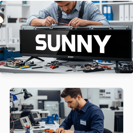
Güvercintepe'deki Sunny TV sahiplerinin yüzde sekseni tamir
Başakşehir TV Servis Merkezi →
Kayabaşı Sunny Servis
Başakşehir'da Kayabaşı mahallesi Sunny TV servisi için ka
Kayabaşı Sunny Açılmıyor Arıza →
Kayaşehir Sunny Servis
Kayaşehir sakinleri Sunny TV arızaları için sık bizi tercih edi
Sunny Servis Merkezi →
Şahintepe Sunny Servis
Şahintepe semtindeki Sunny TV sorunları için kapıya kadar 
Başakşehir Sunny Servis →
Şamlar Sunny Servis
Şamlar'de Sunny TV ekranında çizgi, donma ya da ses sorunlar