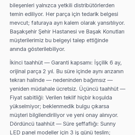
Sunny TV Servis Garanti Belgesi – Yazılı ve İmzalı Güvence
bileşenleri yalnızca yetkili distribütörlerden
Başakşehir'de Sunny servis hizmetlerimizde sunduğumu
temin ediliyor. Her parça için tedarik belgesi
mevcut; faturaya ayrı kalem olarak yansıtılıyor.
Başakşehir garanti kapsamımız — Başakşehir servisimiz
Başakşehir Şehir Hastanesi ve Başak Konutları
• Başakşehir'de işçilik garantisi: 2 yıl
müşterilerimiz bu belgeyi talep ettiğinde
• Başakşehir servisimizde yedek parça garantisi: 2 yıl (
anında gösterilebiliyor.
• Başakşehir'de aynı arızanın tekrarında ücretsiz mü
• Başakşehir servisimizde garanti belgesi ve fatura ile 
İkinci taahhüt — Garanti kapsamı: İşçilik 6 ay,
Başakşehir'de garanti dışı durumlar: Kullanıcı kaynaklı 
orijinal parça 2 yıl. Bu süre içinde aynı arızanın
tekrarı halinde — nedeninden bağımsız —
Başakşehir'da Sunny TV Bakım Rehberi – Uzun 
yeniden müdahale ücretsiz. Üçüncü taahhüt —
Fiyat sabitliği: Verilen teklif hiçbir koşulda
Sunny televizyon paneli'nizin performansını yıllarca k
yükselmiyor; beklenmedik bulgu çıkarsa
Uzun ömür sırları:
müşteri bilgilendiriliyor ve yeni onay alınıyor.
• Başakşehir'de havalandırma deliklerini kapatmayın, 
Dördüncü taahhüt — Süre şeffaflığı: Sunny
• Başakşehir'de günlük kullanımda standby yerine tam
LED panel modeller için 3 iş günü teslim;