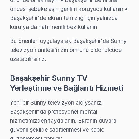
S: Başakşehir'de arıza tespiti ücretsiz mi?
öncesi şebeke aşırı gerilim koruyucu kullanın •
C: Evet, Başakşehir'de tamamen ücretsizdir. Teklif on
Başakşehir'de ekran temizliği için yalnızca
S: Başakşehir'de kapıya servis geliyor mu?
kuru ya da hafif nemli bez kullanın
C: Evet, Başakşehir genelinde ücretsiz kapıdan alım-t
Bu önerileri uygulayarak Başakşehir'da Sunny
S: Başakşehir'de Sunny Smart panel yazılım sorunlar
televizyon ünitesi'nizin ömrünü ciddi ölçüde
C: Evet; Başakşehir servisimizde Android TV, Tizen, 
uzatabilirsiniz.
S: Başakşehir'de Sunny akıllı TV'lerde en sık karşılaşı
C: Başakşehir servisimizde söz konusu model Kayıt form
Başakşehir Sunny TV
S: Başakşehir'de Sunny 4K modeli modelinde hangi ar
Yerleştirme ve Bağlantı Hizmeti
C: Başakşehir'de Sunny 4K modeli modelinde Kayıt form
Yeni bir Sunny televizyon aldıysanız,
S: Başakşehir'de Sunny TV Smart arayüzü çalışmıyor
Başakşehir'da profesyonel montaj
C: Başakşehir servisimize başvurmadan önce şunları de
hizmetimizden faydalanın. Ekranın duvara
güvenli şekilde sabitlenmesi ve kablo
Başakşehir'de Sunny Hizmete Nasıl Ulaşılır?
düzenlemesi dahildir.