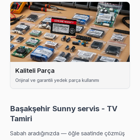
Kaliteli Parça
Sunny Uzman Teknisyen Ekibi — Başakşehir
Orijinal ve garantili yedek parça kullanımı
Cenk D. — Sunny Servis Uzmanı
12 yıllık Sunny TV tamir deneyimi. Başakşehir ve çevre ilçel
· Sunny fabrika servis sertifikası
Başakşehir Sunny servis - TV
· Orijinal ve OEM yedek parça tedarikçisi
· 2010'dan günümüze tüm Sunny modelleri
Tamiri
Başakşehir Servis İstatistikleri
Sabah aradığınızda — öğle saatinde çözmüş