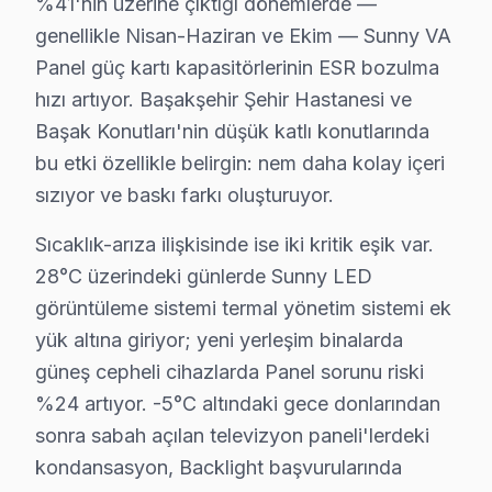
%41'nin üzerine çıktığı dönemlerde —
Giriş seviye akıllı panel ilkeleri doğrultusunda bu TV ak
genellikle Nisan-Haziran ve Ekim — Sunny VA
Panel güç kartı kapasitörlerinin ESR bozulma
Sunny TV Onarım Süreci
hızı artıyor. Başakşehir Şehir Hastanesi ve
1. Müşteri bildirir, servis ekibi arıza semptomlarını di
Başak Konutları'nin düşük katlı konutlarında
2. Termal kamera, osiloskop, ESR ölçer ile elektronik bil
bu etki özellikle belirgin: nem daha kolay içeri
3. Arıza kaynağı tespit edilir: panel mi, anakart mı, güç
sızıyor ve baskı farkı oluşturuyor.
4. Yazılı fiyat teklifi sunulur; onay olmadan işlem başla
Sıcaklık-arıza ilişkisinde ise iki kritik eşik var.
5. Orijinal veya OEM eşdeğer Sunny parça ile onarım 
28°C üzerindeki günlerde Sunny LED
6. Tüm fonksiyonlar kapsamlı test edilir; garanti belgesi 
görüntüleme sistemi termal yönetim sistemi ek
Sunny LED TV Bakım Tavsiyeleri
yük altına giriyor; yeni yerleşim binalarda
Sunny görüntüleme sistemi'ler için en yaygın kullanıc
güneş cepheli cihazlarda Panel sorunu riski
Sunny televizyon'niz arızalandığında verileri (uygulam
%24 artıyor. -5°C altındaki gece donlarından
Sunny güvenilirliği standartlarında bu cihaz servisimiz
sonra sabah açılan televizyon paneli'lerdeki
kondansasyon, Backlight başvurularında
Başakşehir Genelinde Sunny TV Onarım işlemi