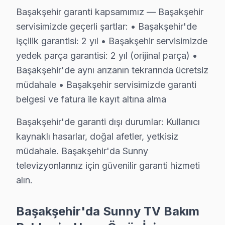
Ücretsiz Arıza Tespiti: Başakşehir'de arıza tespiti tam
Başakşehir garanti kapsamımız — Başakşehir
Şeffaf Fiyat Teklifi: Hangi bileşenlerin değişeceğini, h
servisimizde geçerli şartlar: • Başakşehir'de
Garantili Servis Avantajı: 6 ay-2 yıl garanti ile aynı s
işçilik garantisi: 2 yıl • Başakşehir servisimizde
» Basit arızalarda aynı gün servis tamamlanır. Karmaş
yedek parça garantisi: 2 yıl (orijinal parça) •
Başakşehir'de aynı arızanın tekrarında ücretsiz
Sunny Servisi Garanti ve Sonrası Destek
müdahale • Başakşehir servisimizde garanti
Başakşehir Sunny TV Servis Garanti Belgesi - 1 Yıl Parça Güve
belgesi ve fatura ile kayıt altına alma
Başakşehir Sunny televizyon ünitesi teknik müdahale ga
Başakşehir'de garanti dışı durumlar: Kullanıcı
Sunny işçilik garantisi: Başakşehir'de 6 ay — aynı Su
kaynaklı hasarlar, doğal afetler, yetkisiz
Sunny parça güvencesi: Başakşehir servisimizde orijin
müdahale. Başakşehir'da Sunny
Sunny'a özgü Kayıt formatı hatası arızası dahil tüm iş
televizyonlarınız için güvenilir garanti hizmeti
Yazılı taahhüt: Her Başakşehir Sunny servis işleminden
alın.
7/24 Sunny Destek Hattı: Başakşehir'den tamir sonra
Başakşehir'da Sunny TV Bakım
Başakşehir Sunny TV Sahiplerine Öneriler