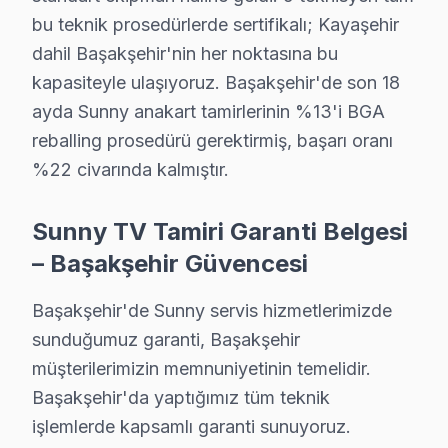
• Başakşehir'de anakart kapasitör ve kondansatör ko
bu teknik prosedürlerde sertifikalı; Kayaşehir
• HDMI port ve bağlantı noktası temizliği — Başakşehi
dahil Başakşehir'nin her noktasına bu
• Başakşehir'de yazılım ve firmware güncelleme kont
kapasiteyle ulaşıyoruz. Başakşehir'de son 18
ayda Sunny anakart tamirlerinin %13'i BGA
Başakşehir'da düzenli bakım yaptıran müşterilerimizd
reballing prosedürü gerektirmiş, başarı oranı
Başakşehir'de Sunny Servis Hizmetleri
%22 civarında kalmıştır.
Başakşehir bölgesinde Sunny panel tamirinde uzmanlaş
Sunny TV Tamiri Garanti Belgesi
Sunny VA Panel ve LED Panel Tamiri: Sunny'ın kullan
– Başakşehir Güvencesi
Anakart ve Güç Kartı Onarımı: BGA reballing ve SMD le
Sunny Yazılım ve Sistem Desteği: LED LED TV, Smart gö
Başakşehir'de Sunny servis hizmetlerimizde
» Başakşehir'e ve çevre mahallelere yerinde servis des
sunduğumuz garanti, Başakşehir
müşterilerimizin memnuniyetinin temelidir.
Şeffaf Fiyatlandırma ve Müşteri Memnuniyeti
Başakşehir'da yaptığımız tüm teknik
Servis sürecinin başından sonuna kadar şeffaf fiyat pol
işlemlerde kapsamlı garanti sunuyoruz.