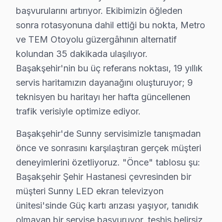
Pratikte şunu görüyoruz: Hızlı olmak ile kalitesiz olmak a
başvurularını artırıyor. Ekibimizin öğleden
Şunu da söyleyelim: Başakşehir'da aynı gün müdahale i
sonra rotasyonuna dahil ettiği bu nokta, Metro
ve TEM Otoyolu güzergâhının alternatif
Neden Başakşehir'de Sunny teknik desteği Ter
kolundan 35 dakikada ulaşılıyor.
Başakşehir Sunny TV Ekran Anakart Profesyonel Servis ve Ta
Başakşehir'nin bu üç referans noktası, 19 yıllık
Başakşehir'da Sunny televizyon'niz bozulduğunda aklını
servis haritamızın dayanağını oluşturuyor; 9
• Başakşehir'de 25+ sertifikalı teknisyen Sunny ekran 
teknisyen bu haritayı her hafta güncellenen
• Başakşehir'de sadece orijinal parça kullanıyoruz. te
trafik verisiyle optimize ediyor.
• Termal kamera ve osiloskop kullanarak arızalı bileşe
Başakşehir'de Sunny servisimizle tanışmadan
Bir de şu var:, Başakşehir Şehir Hastanesi, Başak Konu
önce ve sonrasını karşılaştıran gerçek müşteri
deneyimlerini özetliyoruz. "Önce" tablosu şu:
Sunny TV'lerde Sık Görülen Arızalar
Başakşehir Şehir Hastanesi çevresinden bir
Başakşehir bölgesindeki Sunny kullanıcılarının getirdi
müşteri Sunny LED ekran televizyon
Güç kartı arızası: Başakşehir'de Sunny VA Panel paneller
ünitesi'sinde Güç kartı arızası yaşıyor, tanıdık
Panel sorunu: Başakşehir'de Smart TV sistemini kulla
olmayan bir servise başvuruyor, teşhis belirsiz