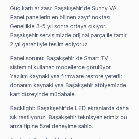
Güç kartı arızası: Başakşehir'de Sunny VA
Sunny Arıza Profili: Yaş Grubu Analizi
Panel panellerin en bilinen zayıf noktası.
Altınşehir'de Sunny TV Servisi
Genellikle 3-5 yıl sonra ortaya çıkıyor.
Başakşehir servisimizde orijinal parça ile tamir,
Altınşehir, yeni konut projeleriyle dikkat çeken bir ma
2 yıl garantiyle teslim ediyoruz.
Bahçeşehir 1. Kısım'da Sunny TV Servisi
Panel sorunu: Başakşehir'de Smart TV
Bahçeşehir 1. Kısım, modern konutları ve geniş yeşil al
sistemini kullanan modellerde görülüyor.
Bahçeşehir 2. Kısım'da Sunny TV Servisi
Yazılım kaynaklıysa firmware restore yeterli;
donanım kaynaklıysa Başakşehir atölyemizde
Bahçeşehir 2. Kısım, konforlu yaşam alanları ile tanın
kart düzeyinde müdahale.
Başak'ta Sunny TV Servisi
Backlight: Başakşehir'de LED ekranlarda daha
Başak, genellikle sakin bir yaşam sunan bir mahalle. An
sık rastlıyoruz. Başakşehir teknisyenlerimiz bu
arıza tipine özel deneyime sahip.
Başakşehir'de Sunny TV Servisi
Başakşehir, hızla gelişen bir bölge olarak dikkat çekiyo