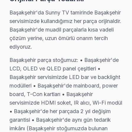
Başakşehir'de İtibar: Başakşehir ve çevresinde tercih 
Hemen ulaşın. 0850 811 14 36
Başakşehir'da Sunny TV tamirinde Başakşehir
servisimizde kullandığımız her parça orijinaldir.
Uzman Sunny Teknisyen Ekibimiz
Başakşehir'de muadil parçalarla kısa vadeli
Başakşehir Sunny Hizmet'in başarısı, Başakşehir ekibim
çözüm yerine, uzun ömürlü onarım tercih
ediyoruz.
• Başakşehir'de Sunny Yetkili Teknik hizmet Sertifika
Başakşehir teknisyenlerimiz Sunny tarafından resmi eğit
Başakşehir parça stoğumuz: • Başakşehir'de
• Başakşehir'de BGA ve SMD Lehimleme Uzmanlığı
LCD, OLED ve QLED panel çeşitleri •
Başakşehir'de devre kartı onarımında BGA yeniden le
Başakşehir servisimizde LED bar ve backlight
• Yazılım ve Firmware Yükseltmesi
modülleri • Başakşehir'de mainboard, power
Smart ekran yazılım sorunlarını, firmware güncellem
board, T-Con kartları • Başakşehir
servisimizde HDMI soket, IR alıcı, Wi-Fi modül
• Başakşehir'de Sürekli Eğitim Programları
• Başakşehir'de her parçada 2 yıl değişim
Başakşehir'de yeni nesil OLED, QLED ve Mini LED tekno
garantisi • Başakşehir'de aynı gün tedarik
» Ekibimiz, her servis işlemini sanatsal bir titizlikle g
imkânı (Başakşehir stoğumuzda bulunan
Başakşehir'de televizyon servis ihtiyacınız için, güven