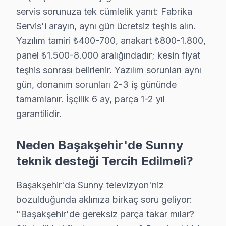
servis sorunuza tek cümlelik yanıt: Fabrika
· Bakırköy Sunny
· Bayrampaşa Sunny
Servis'i arayın, aynı gün ücretsiz teşhis alın.
Yazılım tamiri ₺400-700, anakart ₺800-1.800,
· Beşiktaş Sunny
· Beylikdüzü Sunny
panel ₺1.500-8.000 aralığındadır; kesin fiyat
teşhis sonrası belirlenir. Yazılım sorunları aynı
gün, donanım sorunları 2-3 iş gününde
Başakşehir Diğer Marka Servisleri
tamamlanır. İşçilik 6 ay, parça 1-2 yıl
· Başakşehir Sony
· Başakşehir Philips
garantilidir.
· Başakşehir Hi-Level
· Başakşehir iFFALCON
Neden Başakşehir'de Sunny
teknik desteği Tercih Edilmeli?
· Başakşehir Samsung
· Başakşehir LG
Başakşehir'da Sunny televizyon'niz
· Başakşehir Panasonic
· Başakşehir Toshiba
bozulduğunda aklınıza birkaç soru geliyor:
"Başakşehir'de gereksiz parça takar mılar?