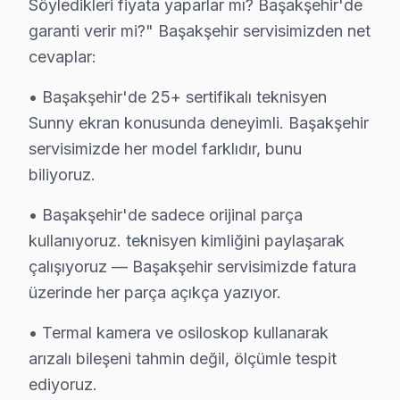
Söyledikleri fiyata yaparlar mı? Başakşehir'de
garanti verir mi?" Başakşehir servisimizden net
Başakşehir'de Sunny TV Servisi Hakkında K
cevaplar:
Başakşehir'de Sunny görüntüleme sistemi servis sorunu
• Başakşehir'de 25+ sertifikalı teknisyen
Sunny ekran konusunda deneyimli. Başakşehir
servisimizde her model farklıdır, bunu
biliyoruz.
Sunny Televizyon Tamiri
• Başakşehir'de sadece orijinal parça
✓ 15+ Yıl Deneyim
kullanıyoruz. teknisyen kimliğini paylaşarak
✓ Yazılı Garanti Belgesi
çalışıyoruz — Başakşehir servisimizde fatura
✓ Orijinal Yedek Parça
üzerinde her parça açıkça yazıyor.
✓ Ücretsiz Arıza Tespiti
• Termal kamera ve osiloskop kullanarak
Başakşehir Mahallelerinde Sunny Servis: Kuşa
arızalı bileşeni tahmin değil, ölçümle tespit
ediyoruz.
Başakşehir, İstanbul'un hızla gelişen ve modern bir yüzü