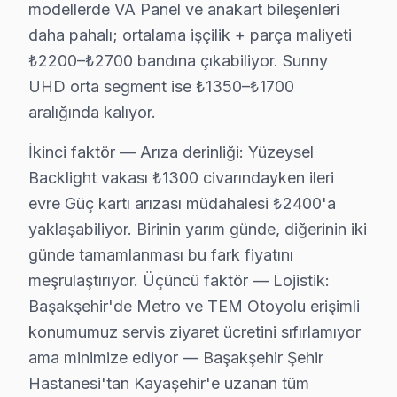
modellerde VA Panel ve anakart bileşenleri
daha pahalı; ortalama işçilik + parça maliyeti
Başakşehir'da Sunny TV İçin Orijinal Parça Te
₺2200–₺2700 bandına çıkabiliyor. Sunny
Başakşehir'da Sunny TV tamirinde Başakşehir servisimi
UHD orta segment ise ₺1350–₺1700
Başakşehir parça stoğumuz:
aralığında kalıyor.
• Başakşehir'de LCD, OLED ve QLED panel çeşitleri
İkinci faktör — Arıza derinliği: Yüzeysel
• Başakşehir servisimizde LED bar ve backlight modüll
Backlight vakası ₺1300 civarındayken ileri
• Başakşehir'de mainboard, power board, T-Con kartl
evre Güç kartı arızası müdahalesi ₺2400'a
• Başakşehir servisimizde HDMI soket, IR alıcı, Wi-Fi
yaklaşabiliyor. Birinin yarım günde, diğerinin iki
• Başakşehir'de her parçada 2 yıl değişim garantisi
günde tamamlanması bu fark fiyatını
• Başakşehir'de aynı gün tedarik imkânı (Başakşehir
meşrulaştırıyor. Üçüncü faktör — Lojistik:
Başakşehir'da Sunny orijinal parça ile yapılan tamir
Başakşehir'de Metro ve TEM Otoyolu erişimli
konumumuz servis ziyaret ücretini sıfırlamıyor
Başakşehir'de Sunny Servis: Bölge Bilgisi
ama minimize ediyor — Başakşehir Şehir
Hastanesi'tan Kayaşehir'e uzanan tüm
Başakşehir, yaklaşık 480.000+ nüfusu barındıran İstanb