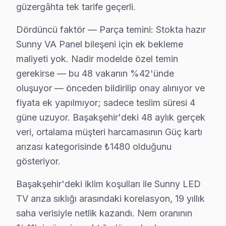
güzergâhta tek tarife geçerli.
Başakşehir Mahalle Bazlı Sunny TV Servis Ka
Dördüncü faktör — Parça temini: Stokta hazır
Başakşehir genelinde Sunny panel teknik servis hizmet
Sunny VA Panel bileşeni için ek bekleme
Altınşehir, Bahçeşehir 1. Kısım, Bahçeşehir 2. Kısım,
maliyeti yok. Nadir modelde özel temin
Başakşehir, Güvercintepe, Kayabaşı, Kayaşehir bölge
gerekirse — bu 48 vakanın %42'ünde
Şahintepe, Şamlar, Ziya Gökalp ve çevresinde de Başa
oluşuyor — önceden bildirilip onay alınıyor ve
fiyata ek yapılmıyor; sadece teslim süresi 4
Sunny TV Teknik Rehberi: Panel, Teşhis ve Ona
güne uzuyor. Başakşehir'deki 48 aylık gerçek
Sunny televizyonlarınızın tamir ve bakımında Başakşeh
veri, ortalama müşteri harcamasının Güç kartı
arızası kategorisinde ₺1480 olduğunu
Sunny TV Teknik Profil ve Servis Rehberi
gösteriyor.
Sunny ekran Teknik Servis Rehberi
Başakşehir'deki iklim koşulları ile Sunny LED
Sunny televizyon ünitesi'lerde En Sık Karşılaşılan Arız
TV arıza sıklığı arasındaki korelasyon, 19 yıllık
Sunny servisimizde en yaygın DLNA bağlantı kopması arı
saha verisiyle netlik kazandı. Nem oranının
Sunny Servis Yaklaşımımız