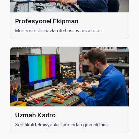
Sunny Servis Merkezi →
Ziya Gökalp Sunny Servis
Profesyonel Ekipman
Başakşehir'da Ziya Gökalp mahallesi için Sunny TV tamir 
Modern test cihazları ile hassas arıza tespiti
Ziya Gökalp Sunny Anakart Tamiri →
Başakşehir Sunny TV Servis Hizmet Bölgesi
Başakşehir bölgesine kapıya gelen Sunny TV tamir servisi hizme
Uzman Kadro
Sertifikalı teknisyenler tarafından güvenli tamir