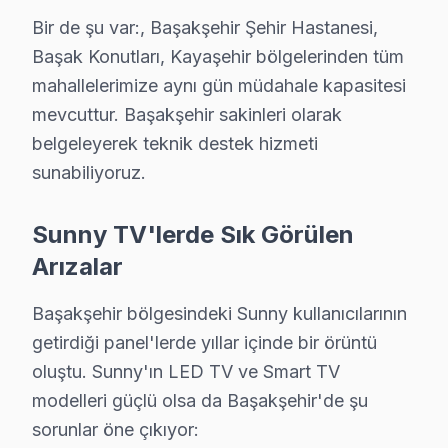
Yaşlı nüfus, genellikle eski nesil CRT veya plazma tel
Bir de şu var:, Başakşehir Şehir Hastanesi,
Başak Konutları, Kayaşehir bölgelerinden tüm
Orta yaş grubundaki bireyler ise Full HD LCD televizyon
mahallelerimize aynı gün müdahale kapasitesi
Genç kullanıcılar, 4K OLED televizyonları tercih ederke
mevcuttur. Başakşehir sakinleri olarak
Başakşehir’in mahalle karakteristikleri, bu kuşakların t
belgeleyerek teknik destek hizmeti
sunabiliyoruz.
Başakşehir'de Sunny TV: Kuşaklar Arası Kullan
Başakşehir'deki Sunny televizyon kullanıcıları arasında
Sunny TV'lerde Sık Görülen
1.
Panel Arızası
: Genellikle ekranın ortasında beliren 
Arızalar
2.
Anakart Sorunları
: Cihazın açılmaması ya da uzaktan
Başakşehir bölgesindeki Sunny kullanıcılarının
3.
Güç Kartı Problemleri
: Cihazın elektrikle ilgili s
getirdiği panel'lerde yıllar içinde bir örüntü
4.
Backlight Problemleri
: Ekranda kararma veya aydınla
oluştu. Sunny'ın LED TV ve Smart TV
5.
Yazılım Sorunları
: Genellikle cihazın sürekli olarak
modelleri güçlü olsa da Başakşehir'de şu
Başakşehir'deki Sunny ekran kullanıcıları arasında far
sorunlar öne çıkıyor: