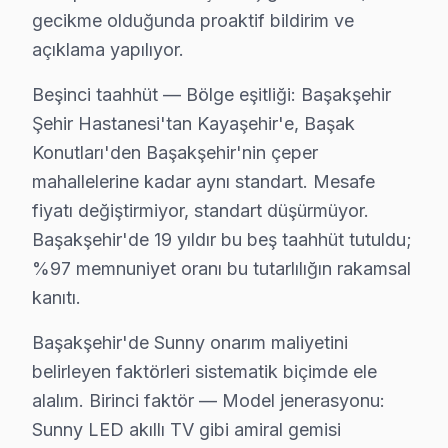
• Yüksek nem ortamlarında Başakşehir'de televizyon'y
gecikme olduğunda proaktif bildirim ve
• Başakşehir'de nem ve soğuk ortamlardan ekran'niz
açıklama yapılıyor.
• Başakşehir'de fırtına öncesi şebeke aşırı gerilim ko
Beşinci taahhüt — Bölge eşitliği: Başakşehir
• Başakşehir'de ekran temizliği için yalnızca kuru ya d
Şehir Hastanesi'tan Kayaşehir'e, Başak
Bu önerileri uygulayarak Başakşehir'da Sunny televizyo
Konutları'den Başakşehir'nin çeper
mahallelerine kadar aynı standart. Mesafe
Başakşehir Sunny TV Yerleştirme ve Bağlantı 
fiyatı değiştirmiyor, standart düşürmüyor.
Yeni bir Sunny televizyon aldıysanız, Başakşehir'da p
Başakşehir'de 19 yıldır bu beş taahhüt tutuldu;
Sunduğumuz kurulum seçenekleri:
%97 memnuniyet oranı bu tutarlılığın rakamsal
• Başakşehir'de motorlu döner braket montajı ve ayar
kanıtı.
• Başakşehir servisimizde kablo kanalı ile estetik kuru
Başakşehir'de Sunny onarım maliyetini
• Başakşehir'de Wi-Fi optimizasyonu ve yayın ayarları
belirleyen faktörleri sistematik biçimde ele
• Başakşehir servisimizde oyun konsolu ve harici cihaz
alalım. Birinci faktör — Model jenerasyonu:
• Başakşehir'de uzaktan kumanda programlama
Sunny LED akıllı TV gibi amiral gemisi
Sunny TV'nizin ilk açılışından itibaren en iyi görüntü