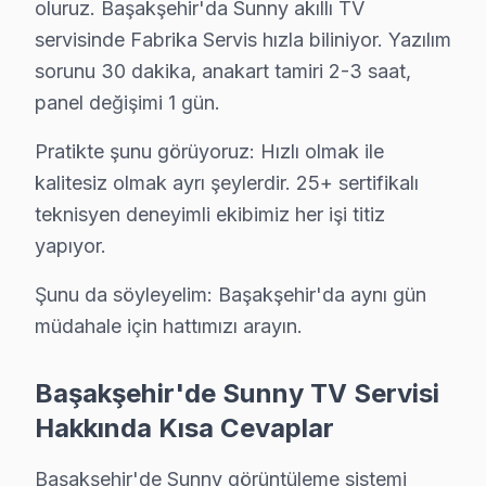
· Başakşehir'de
570+
Sunny TV tamiri
oluruz. Başakşehir'da Sunny akıllı TV
· Müşteri memnuniyeti
%98
servisinde Fabrika Servis hızla biliniyor. Yazılım
· Ortalama tamir süresi:
2–3 iş günü
sorunu 30 dakika, anakart tamiri 2-3 saat,
· Tüm işlemler
2 yıl garantili
panel değişimi 1 gün.
Pratikte şunu görüyoruz: Hızlı olmak ile
Bu sayfayla ilgili hizmet sayfaları:
kalitesiz olmak ayrı şeylerdir. 25+ sertifikalı
↑ Sunny Servis Ana Sayfası
teknisyen deneyimli ekibimiz her işi titiz
yapıyor.
↑ Başakşehir TV Servis Merkezi
Şunu da söyleyelim: Başakşehir'da aynı gün
müdahale için hattımızı arayın.
Başakşehir Yakın İlçelerde Sunny Servisi
Başakşehir'de Sunny TV Servisi
· Arnavutköy Sunny
· Avcılar Sunny
Hakkında Kısa Cevaplar
· Bağcılar Sunny
· Bahçelievler Sunny
Başakşehir'de Sunny görüntüleme sistemi