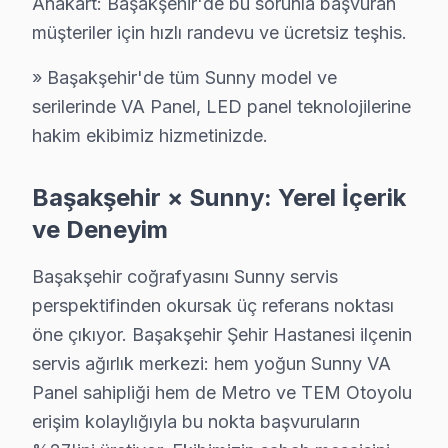
Anakart: Başakşehir'de bu sorunla başvuran
müşteriler için hızlı randevu ve ücretsiz teşhis.
Güvercintepe'de Sunny TV Servisi
Güvercintepe, eski binaları ile dikkat çeken bir mahal
» Başakşehir'de tüm Sunny model ve
serilerinde VA Panel, LED panel teknolojilerine
Kayabaşı'nda Sunny TV Servisi
hakim ekibimiz hizmetinizde.
Kayabaşı, yeni yerleşim alanları ile dikkat çekiyor. An
Başakşehir × Sunny: Yerel İçerik
Kayaşehir'de Sunny TV Servisi
ve Deneyim
Kayaşehir, modern konutları ve geniş caddeleri ile tan
Başakşehir coğrafyasını Sunny servis
Şahintepe'de Sunny TV Servisi
perspektifinden okursak üç referans noktası
Şahintepe, çeşitli konut projeleri ve sosyal olanaklarıyl
öne çıkıyor. Başakşehir Şehir Hastanesi ilçenin
servis ağırlık merkezi: hem yoğun Sunny VA
Şamlar'da Sunny TV Servisi
Panel sahipliği hem de Metro ve TEM Otoyolu
Şamlar, sakin bir yaşam sunan bir mahalle olarak öne ç
erişim kolaylığıyla bu nokta başvuruların