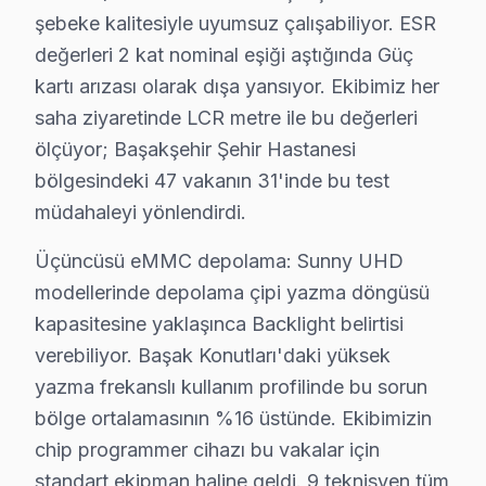
şebeke kalitesiyle uyumsuz çalışabiliyor. ESR
Sunny görüntüleme sistemi'lerde en çok müdahale ettiğ
değerleri 2 kat nominal eşiği aştığında Güç
• Panel ve Ekran: OLED yanması, LCD şeriti, piksel öl
kartı arızası olarak dışa yansıyor. Ekibimiz her
• Elektronik Kartlar: Anakart, T-Con, güç kartı, tune
saha ziyaretinde LCR metre ile bu değerleri
• Arka Aydınlatma: LED bar değişimi, inverter tamiri, ba
ölçüyor; Başakşehir Şehir Hastanesi
• Yazılım ve Firmware: Fabrika ayarı, eMMC kurtarm
bölgesindeki 47 vakanın 31'inde bu test
• Bağlantı: HDMI/USB port arızası, Bluetooth ve Wi-Fi
müdahaleyi yönlendirdi.
• Kapasitör ve SMD: Şişmiş kapasitör değişimi, smd bil
Üçüncüsü eMMC depolama: Sunny UHD
Başakşehir'de Sunny televizyon paneli tamiri için ücretsiz
modellerinde depolama çipi yazma döngüsü
kapasitesine yaklaşınca Backlight belirtisi
Sunny TV Periyodik Bakımı – Başakşehir Uzm
verebiliyor. Başak Konutları'daki yüksek
Sunny ekran'nizin uzun yıllar sorunsuz çalışması için
yazma frekanslı kullanım profilinde bu sorun
Bakım kapsamımız:
bölge ortalamasının %16 üstünde. Ekibimizin
• Başakşehir'de panel ve LED backlight kontrolü
chip programmer cihazı bu vakalar için
• Soğutma fanı temizliği ve termal macun yenileme — 
standart ekipman haline geldi. 9 teknisyen tüm