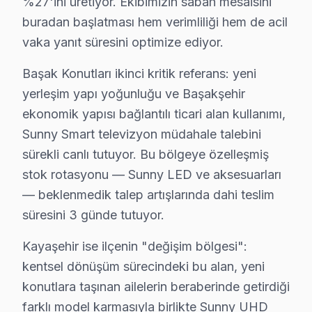
%27'ini üretiyor. Ekibimizin sabah mesaisini
Ziya Gökalp'te Sunny TV Servisi
buradan başlatması hem verimliliği hem de acil
Ziya Gökalp, gelişen bir yapıya sahip olan bir mahalle.
vaka yanıt süresini optimize ediyor.
Sunny Tamir vs Yenileme: Kuşağa Göre Karar
Başak Konutları ikinci kritik referans: yeni
Sunny TV'lerin tamir fiyatları, Başakşehir bölgesinde çe
yerleşim yapı yoğunluğu ve Başakşehir
Yazılım veya firmware güncellemeleri de önemli bir yer 
ekonomik yapısı bağlantılı ticari alan kullanımı,
Sunny Smart televizyon müdahale talebini
Başakşehir'de Her Kuşağa Sunny Servisi: Fabr
sürekli canlı tutuyor. Bu bölgeye özelleşmiş
stok rotasyonu — Sunny LED ve aksesuarları
Başakşehir'de bulunan Fabrika Servis, Sunny TV tamiri 
— beklenmedik talep artışlarında dahi teslim
Fabrika Servis'in sunduğu avantajlar arasında yerinde t
süresini 3 günde tutuyor.
Tüm bu özellikler, kullanıcıların kendilerine en uygun
Kayaşehir ise ilçenin "değişim bölgesi":
kentsel dönüşüm sürecindeki bu alan, yeni
Başakşehir Sunny servis - TV Tamiri
konutlara taşınan ailelerin beraberinde getirdiği
Sabah aradığınızda — öğle saatinde çözmüş oluruz. Başa
farklı model karmasıyla birlikte Sunny UHD