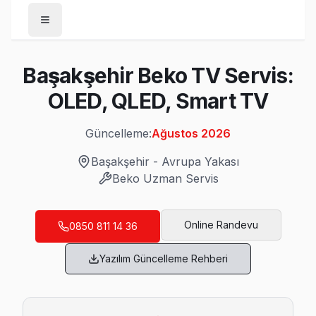
Anasayfa
Başakşehir Beko TV Servis:
/
Başakşehir
OLED, QLED, Smart TV
/
Beko
Güncelleme:
Ağustos 2026
Son Güncelleme:
Ağustos 2026
Başakşehir
-
Avrupa Yakası
Beko
Uzman Servis
Başakşehir'da Mahalle Mahalle Beko TV Se
Online Randevu
0850 811 14 36
Altınşehir Beko Servis
Yazılım Güncelleme Rehberi
Altınşehir'deki Beko TV sahiplerinin yüzde sekseni tamir içi
Başakşehir TV Servis Merkezi →