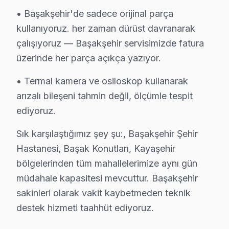
Sonuç olarak, Fabrika Servis, hem gençlerin hem de dah
• Başakşehir'de sadece orijinal parça
kullanıyoruz. her zaman dürüst davranarak
Başakşehir Beko servis - TV Tamiri
çalışıyoruz — Başakşehir servisimizde fatura
Beko akıllı TV'niz neden bozuldu? Genellikle şu neden
üzerinde her parça açıkça yazıyor.
Elektrik dalgalanması, uzun süreli kullanım ısısı, nem,
• Termal kamera ve osiloskop kullanarak
Başakşehir'da — Başakşehir Şehir Hastanesi dahil — 
arızalı bileşeni tahmin değil, ölçümle tespit
Beko TV Duvar Montajı – Başakşehir Profesyo
ediyoruz.
Başakşehir'da satın aldığınız Beko televizyonun montaj
Sık karşılaştığımız şey şu:, Başakşehir Şehir
Kurulum sürecimiz:
Hastanesi, Başak Konutları, Kayaşehir
• Başakşehir'de televizyon ünitesi duvar askısı montajı 
bölgelerinden tüm mahallelerimize aynı gün
müdahale kapasitesi mevcuttur. Başakşehir
• Başakşehir servisimizde gizli kablo düzeni ve kanal 
sakinleri olarak vakit kaybetmeden teknik
• Başakşehir'de HDMI, ses sistemi ve uydu bağlantı 
destek hizmeti taahhüt ediyoruz.
• Başakşehir'de Smart panel ağ yapılandırması ve ka
• Başakşehir servisimizde ekran kalibrasyon ve görünt