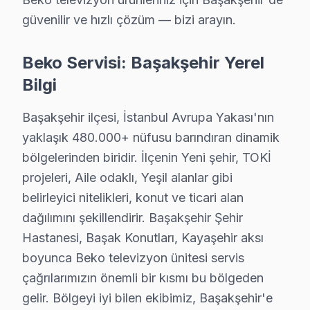
Güvercintepe'de Beko TV Servisi
güvenilir ve hızlı çözüm — bizi arayın.
Güvercintepe, son yıllarda hızla gelişen bir yaşam alan
Beko Servisi: Başakşehir Yerel
Kayabaşı'nda Beko TV Servisi
Bilgi
Kayabaşı, yoğun konut yapımı ile dikkat çeken bir bölge
Başakşehir ilçesi, İstanbul Avrupa Yakası'nın
Kayaşehir'de Beko TV Servisi
yaklaşık 480.000+ nüfusu barındıran dinamik
Kayaşehir, şehir hayatının karmaşasından uzak, sakin bi
bölgelerinden biridir. İlçenin Yeni şehir, TOKİ
Şahintepe'de Beko TV Servisi
projeleri, Aile odaklı, Yeşil alanlar gibi
belirleyici nitelikleri, konut ve ticari alan
Şahintepe, gelişmekte olan bir yerleşim alanıdır. Bu mah
dağılımını şekillendirir. Başakşehir Şehir
Şamlar'da Beko TV Servisi
Hastanesi, Başak Konutları, Kayaşehir aksı
Şamlar, yeşil alanları ve düzenli konutları ile göz dol
boyunca Beko televizyon ünitesi servis
çağrılarımızın önemli bir kısmı bu bölgeden
Ziya Gökalp'ta Beko TV Servisi
gelir. Bölgeyi iyi bilen ekibimiz, Başakşehir'e