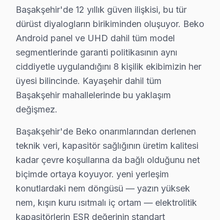
• Başakşehir'de ana işlem kartı ve güç ünitesi
Başakşehir'de 12 yıllık güven ilişkisi, bu tür
• Başakşehir servisimizde sinyal kartı, inverter ve bağl
dürüst diyalogların birikiminden oluşuyor. Beko
• Başakşehir'de 24 ay parça garantisi dahil
Android panel ve UHD dahil tüm model
• Başakşehir stoğumuzda olmayan parçalar 2-5 iş gü
segmentlerinde garanti politikasının aynı
ciddiyetle uygulandığını 8 kişilik ekibimizin her
Muadil parça tercih etmeyin — Başakşehir'da orijinal 
üyesi bilincinde. Kayaşehir dahil tüm
Başakşehir'de Beko Servis Ne Kadar? 2025 Fi
Başakşehir mahallelerinde bu yaklaşım
değişmez.
Başakşehir'de Beko televizyon ünitesi tamir maliyetini m
Başakşehir arıza türüne göre tamir bedelleri (2025):
Başakşehir'de Beko onarımlarından derlenen
• T-Con kartı değişimi: ₺350 – ₺900
teknik veri, kapasitör sağlığının üretim kalitesi
• Anakart tamiri/değişimi: ₺500 – ₺1.800
kadar çevre koşullarına da bağlı olduğunu net
biçimde ortaya koyuyor. yeni yerleşim
• Kapasitör değişimi (anakart): ₺250 – ₺600
konutlardaki nem döngüsü — yazın yüksek
• Ses kartı/hoparlör tamiri: ₺300 – ₺700
nem, kışın kuru ısıtmalı iç ortam — elektrolitik
• Panel (ekran) değişimi: ₺1.500 – ₺8.000 (boyut ve te
kapasitörlerin ESR değerinin standart