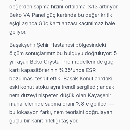
• Yazılım güncelleme ve hata giderme: ₺200 – ₺500
değerden sapma hızını ortalama %13 artırıyor.
• LED backlight tamiri: ₺500 – ₺2.000
Beko VA Panel güç kartında bu değer kritik
• Güç kartı (power board) tamiri: ₺400 – ₺1.200
eşiği aşınca Güç kartı arızası kaçınılmaz hale
Başakşehir'de fiyata dahil olanlar:
geliyor.
• Arıza tespiti (teşhis)
Başakşehir Şehir Hastanesi bölgesindeki
• İşçilik maliyeti
ölçüm sonuçlarımız bu bulguyu doğruluyor: 5
• 2 yıl garanti (parça + işçilik)
yılı aşan Beko Crystal Pro modellerinde güç
• Sigortalı taşıma (gerekirse)
kartı kapasitörlerinin %35'unda ESR
Başakşehir'da Beko panel için fiyat almak: Hattımızı ar
bozulması tespit ettik. Başak Konutları'daki
eski konut stoku aynı trendi sergiledi; ancak
Beko Onarım Garantisi – Başakşehir Müşteri 
nem düzeyi nispeten düşük olan Kayaşehir
Beko TV Servis Garanti Belgesi – Yazılı ve İmzalı Güvence
mahallelerinde sapma oranı %8'e geriledi —
Başakşehir'da Beko LED TV tamiri yaptıranlar için Baş
bu lokasyon farkı, nem teorisini doğrulayan
Başakşehir'de her onarımda ne sağlıyoruz?
güçlü bir kanıt niteliği taşıyor.
• 2 yıl yazılı işçilik garantisi