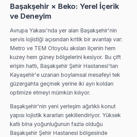
Başakşehir × Beko: Yerel İçerik
Doğru montaj, Beko akıllı TV'nizin performansını doğ
ve Deneyim
Beko TV Periyodik Bakımı – Başakşehir Uzman
Avrupa Yakası'nda yer alan Başakşehir'nin
Beko görüntüleme sistemi'nizin uzun yıllar sorunsuz ç
servis lojistiği açısından kritik bir avantajı var:
Bakım kapsamımız:
Metro ve TEM Otoyolu aksları ilçenin hem
• Başakşehir'de panel ve LED backlight kontrolü
kuzey hem güney bölgelerini kesiyor. Bu çift
• Soğutma fanı temizliği ve termal macun yenileme — 
erişim hattı, Başakşehir Şehir Hastanesi'tan
Kayaşehir'e uzanan boylamsal mesafeyi tek
• Başakşehir'de anakart kapasitör ve kondansatör ko
güzergahta geçmek yerine iki ayrı koldan
• HDMI port ve bağlantı noktası temizliği — Başakşehi
optimize etmeyi mümkün kılıyor.
• Başakşehir'de yazılım ve firmware güncelleme kont
Başakşehir'da düzenli bakım yaptıran müşterilerimizd
Başakşehir'nin yeni yerleşim ağırlıklı konut
yapısı lojistik kararları şekillendiriyor. Yüksek
Başakşehir'da Beko TV Yerinde Onarım – Evini
katlı bina yoğunluğunun fazla olduğu
Başakşehir'da Beko televizyonunuz arızalandığında onu
Başakşehir Şehir Hastanesi bölgesinde