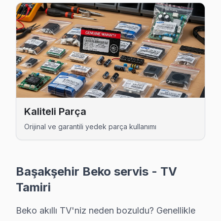
Kaliteli Parça
Beko Uzman Teknisyen Ekibi — Başakşehir
Orijinal ve garantili yedek parça kullanımı
Emre K. — Beko Servis Uzmanı
14 yıllık Beko TV tamir deneyimi. Başakşehir ve çevre ilçele
· Beko fabrika servis sertifikası
Başakşehir Beko servis - TV
· Orijinal ve OEM yedek parça tedarikçisi
· 2010'dan günümüze tüm Beko modelleri
Tamiri
Başakşehir Servis İstatistikleri
Beko akıllı TV'niz neden bozuldu? Genellikle