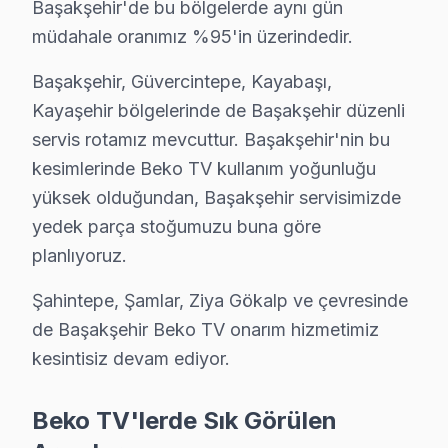
Başakşehir'de bu bölgelerde aynı gün
Metro ve TEM Otoyolu güzergahında erişilebilir konumd
müdahale oranımız %95'in üzerindedir.
Başakşehir Beko TV Servisi – Sık Sorulan Soru
Başakşehir, Güvercintepe, Kayabaşı,
Kayaşehir bölgelerinde de Başakşehir düzenli
S: Başakşehir'de arıza tespit nasıl yapılıyor?
servis rotamız mevcuttur. Başakşehir'nin bu
C: Başakşehir servisimizde müşterinin sorunu dinleyip, 
kesimlerinde Beko TV kullanım yoğunluğu
S: Başakşehir'de ekran donması ya da bulanıklık nede
yüksek olduğundan, Başakşehir servisimizde
C: Panel teknolojisine, LED aydınlatma sistemine, T-Con
yedek parça stoğumuzu buna göre
S: Başakşehir'de televizyon açılıp kapanması ne göste
planlıyoruz.
C: Standby sorunudur. Güç kartı arızası, anakart kapasi
Şahintepe, Şamlar, Ziya Gökalp ve çevresinde
S: "Turuncu ışık yanıyor ama ekran açılmıyor" ne de
de Başakşehir Beko TV onarım hizmetimiz
C: Standby modu çalışıyor ama ana devre sorun yaşıyo
kesintisiz devam ediyor.
S: Başakşehir'de WiFi/Ethernet bağlanmıyor sorunu n
C: Smart televizyon ünitesi'lerde ağ modülü arızası, 
Beko TV'lerde Sık Görülen
S: Başakşehir'de hangi arızalarda tamir yapılır, hangile