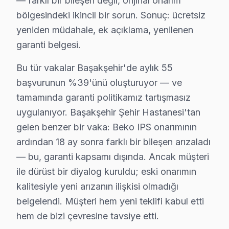
— farklı bir bileşen değil, orijinal onarım
Beko Servisi Garanti ve Sonrası Destek
bölgesindeki ikincil bir sorun. Sonuç: ücretsiz
Başakşehir Beko TV Servis Garanti Belgesi - 1 Yıl Parça Güven
yeniden müdahale, ek açıklama, yenilenen
Başakşehir Beko görüntüleme sistemi düzeltme garantisi
garanti belgesi.
Beko işçilik garantisi: Başakşehir'de 6 ay — aynı Beko
Bu tür vakalar Başakşehir'de aylık 55
bu TV parça güvencesi: Başakşehir servisimizde orijin
başvurunun %39'ünü oluşturuyor — ve
Beko'a özgü Google Play erişim hatası arızası dahil tü
tamamında garanti politikamız tartışmasız
Yazılı taahhüt: Her Başakşehir Beko servis işleminden 
uygulanıyor. Başakşehir Şehir Hastanesi'tan
7/24 Beko Destek Hattı: Başakşehir'den tamir sonras
gelen benzer bir vaka: Beko IPS onarımının
ardından 18 ay sonra farklı bir bileşen arızaladı
Beko Orijinal Yedek Parça Garantisi – Başakşe
— bu, garanti kapsamı dışında. Ancak müşteri
Başakşehir'de orijinal Beko yedek parça kullanmak, te
ile dürüst bir diyalog kuruldu; eski onarımın
Başakşehir'de temin ettiğimiz parçalar:
kalitesiyle yeni arızanın ilişkisi olmadığı
belgelendi. Müşteri hem yeni teklifi kabul etti
• Başakşehir'de ekran panelleri (tüm boyut ve teknoloj
hem de bizi çevresine tavsiye etti.
• Başakşehir servisimizde LED aydınlatma şeritleri ve 