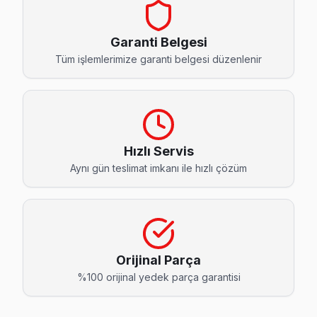
Bahçeşehir 1. Kısım Beko Servis
Bahçeşehir 1. Kısım mahallesinde Beko TV arızaları için aynı
Garanti Belgesi
Beko Servis Merkezi →
Tüm işlemlerimize garanti belgesi düzenlenir
Bahçeşehir 2. Kısım Beko Servis
Bahçeşehir 2. Kısım sakinleri için Beko TV tamir hizmetimiz:
Bahçeşehir 2. Kısım Beko Anakart Tamiri →
Hızlı Servis
Başak Beko Servis
Aynı gün teslimat imkanı ile hızlı çözüm
Başakşehir'da Başak bölgesi dahil tüm hizmet alanımızda Bek
Başakşehir Beko Servis →
Başakşehir Beko Servis
Başakşehir mahallesi Beko TV servis hattımız günlük olarak
Orijinal Parça
Başakşehir Beko Açılmıyor Arıza →
%100 orijinal yedek parça garantisi
Güvercintepe Beko Servis