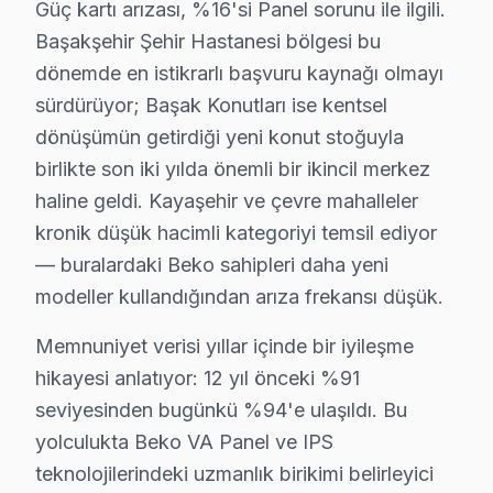
Güç kartı arızası, %16'si Panel sorunu ile ilgili.
Başakşehir'den gelen Beko servis taleplerinin nasıl so
Başakşehir Şehir Hastanesi bölgesi bu
Kapıda beş dakikalık görsel ve osiloskop incelemesi te
dönemde en istikrarlı başvuru kaynağı olmayı
Bu hikayenin olağan olması, Başakşehir'de 12 yıllık b
sürdürüyor; Başak Konutları ise kentsel
dönüşümün getirdiği yeni konut stoğuyla
Başakşehir'deki müşteri güvenini soyut vaatler yerine s
birlikte son iki yılda önemli bir ikincil merkez
Bu tür vakalar Başakşehir'de aylık 55 başvurunun %39'ün
haline geldi. Kayaşehir ve çevre mahalleler
Başakşehir'de 12 yıllık güven ilişkisi, bu tür dürüst d
kronik düşük hacimli kategoriyi temsil ediyor
Başakşehir'de Beko onarımlarından derlenen teknik veri
— buralardaki Beko sahipleri daha yeni
Başakşehir Şehir Hastanesi bölgesindeki ölçüm sonuçla
modeller kullandığından arıza frekansı düşük.
bu TV IPS panelinde ek bir teknik inceleme noktası va
Memnuniyet verisi yıllar içinde bir iyileşme
Başakşehir'de Beko akıllı TV arıza örüntülerinin mevs
hikayesi anlatıyor: 12 yıl önceki %91
İlkbahar dönemi (Mart-Mayıs): Görece sakin. Beko Crys
seviyesinden bugünkü %94'e ulaşıldı. Bu
Yaz dönemi (Haziran-Ağustos): Sıcak havada kötüleşe
yolculukta Beko VA Panel ve IPS
Sonbahar dönemi (Eylül-Kasım): Okul ve sezon başlangı
teknolojilerindeki uzmanlık birikimi belirleyici