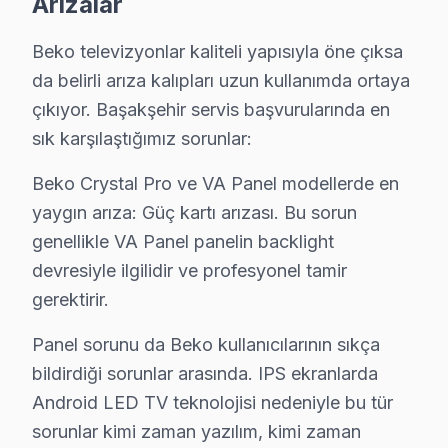
Arızalar
C: Panel piksel arızası, dallanma, tam kararma durumlar
S: Başakşehir'de Beko panel'lerde en sık karşılaşılan 
Beko televizyonlar kaliteli yapısıyla öne çıksa
C: Başakşehir servisimizde Beko Google Play erişim hata
da belirli arıza kalıpları uzun kullanımda ortaya
çıkıyor. Başakşehir servis başvurularında en
S: Başakşehir'de söz konusu model B55 Crystal Pro Go
sık karşılaştığımız sorunlar:
C: Başakşehir'de Beko B55 Crystal Pro Google LED TV m
S: Başakşehir'de Beko televizyon Smart arayüzü çalı
Beko Crystal Pro ve VA Panel modellerde en
C: Başakşehir servisimize başvurmadan önce şunları de
yaygın arıza: Güç kartı arızası. Bu sorun
genellikle VA Panel panelin backlight
Başakşehir'de Beko Hizmete Nasıl Ulaşılır?
devresiyle ilgilidir ve profesyonel tamir
Başakşehir'de Beko televizyon servis ihtiyacınız için
gerektirir.
Telefon: 0850 811 14 36
Panel sorunu da Beko kullanıcılarının sıkça
• Başakşehir'de aynı gün Beko televizyon randevu
bildirdiği sorunlar arasında. IPS ekranlarda
• Belirlenen saatte uzman Beko teknisyeni Başakşehir'
Android LED TV teknolojisi nedeniyle bu tür
• Başakşehir genelinde hızlı ve profesyonel Beko tele
sorunlar kimi zaman yazılım, kimi zaman