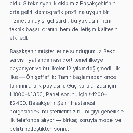
oldu. 8 teknisyenlik ekibimiz Başakşehir'nin
Başakşehir Mahalle Bazlı Beko TV Servis Kap
orta gelirli demografik profiline uygun bir
Başakşehir genelinde Beko televizyon teknik servis hi
hizmet anlayışı geliştirdi; bu yaklaşım hem
Altınşehir, Bahçeşehir 1. Kısım, Bahçeşehir 2. Kısım,
teknik başarı oranını hem de iletişim kalitesini
Başakşehir, Güvercintepe, Kayabaşı, Kayaşehir bölge
etkiledi.
Şahintepe, Şamlar, Ziya Gökalp ve çevresinde de Başa
Başakşehir müşterilerine sunduğumuz Beko
Beko TV'lerde Sık Görülen Arızalar
servis fiyatlandırması dört temel ilkeye
dayanıyor ve bu ilkeler 12 yıldır değişmedi. İlk
Beko televizyonlar kaliteli yapısıyla öne çıksa da belir
ilke — Ön şeffaflık: Tamir başlamadan önce
Beko Crystal Pro ve VA Panel modellerde en yaygın arıza
tahmini aralık paylaşılır. Güç kartı arızası için
Panel sorunu da Beko kullanıcılarının sıkça bildirdiğ
₺1000–₺1300, Panel sorunu için ₺1200–
Yazılım donması: Beko'ın Crystal Pro mimarisi, bu tür
₺2400. Başakşehir Şehir Hastanesi
Son olarak Ses sistemi: Başakşehir bölgesinde buna ben
bölgesindeki müşterilerimiz bu bilgiyi genellikle
» Başakşehir'de Beko VA Panel ve IPS panel görüntüleme
ilk telefonda alıyor — birkaç soruyla model ve
belirti netleştikten sonra.