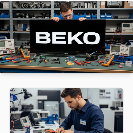
Güvercintepe mahallesi Beko TV teknisyeniniz ortalama 90 
Beko Servis Merkezi →
Kayabaşı Beko Servis
Beko TV'de T-Con kart arızası Kayabaşı mahallesinde sık kar
Beko Servis Merkezi →
Kayaşehir Beko Servis
Kayaşehir mahallesi Beko TV servis hattımız günlük olarak 
Kayaşehir Beko Anakart Tamiri →
Şahintepe Beko Servis
Şahintepe sakinleri için Beko TV tamir hizmetimiz: teşhis üc
Başakşehir TV Servis Merkezi →
Şamlar Beko Servis
Başakşehir'da Şamlar bölgesi dahil tüm hizmet alanımızda Bek