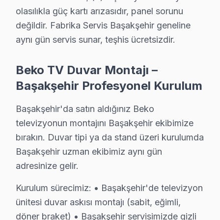
olasılıkla güç kartı arızasıdır, panel sorunu
· Bakırköy Beko
· Bayrampaşa Beko
değildir. Fabrika Servis Başakşehir geneline
aynı gün servis sunar, teşhis ücretsizdir.
· Beşiktaş Beko
· Beylikdüzü Beko
Beko TV Duvar Montajı –
Başakşehir Profesyonel Kurulum
Başakşehir Diğer Marka Servisleri
· Başakşehir Sony
· Başakşehir Philips
Başakşehir'da satın aldığınız Beko
televizyonun montajını Başakşehir ekibimize
· Başakşehir Hi-Level
· Başakşehir iFFALCON
bırakın. Duvar tipi ya da stand üzeri kurulumda
Başakşehir uzman ekibimiz aynı gün
· Başakşehir Samsung
· Başakşehir LG
adresinize gelir.
· Başakşehir Panasonic
· Başakşehir Toshiba
Kurulum sürecimiz: • Başakşehir'de televizyon
ünitesi duvar askısı montajı (sabit, eğimli,
döner braket) • Başakşehir servisimizde gizli