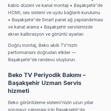
kablo düzeni ve kanal montajı • Başakşehir'de
Başakşehir Beko Servis: En Çok Sorulan Soru
HDMI, ses sistemi ve uydu bağlantı kurulumu
• Başakşehir'de Smart panel ağ yapılandırması
Başakşehir Beko TV tamirinde iki kritik bilgi: (1) Pa
ve kanal arama • Başakşehir servisimizde
ekran kalibrasyon ve görüntü ayarları
Doğru montaj, Beko akıllı TV'nizin
Beko TV Servisi Hakkında
performansını doğrudan etkiler —
Başakşehir'de randevu oluşturun.
✓ 15+ Yıl Deneyim
✓ Yazılı Garanti Belgesi
Beko TV Periyodik Bakımı –
✓ Orijinal Yedek Parça
✓ Ücretsiz Arıza Tespiti
Başakşehir Uzman Servis
hizmeti
Başakşehir'de Beko TV: Kuşaklar Arası Kullanı
Beko görüntüleme sistemi'nizin uzun yıllar
Başakşehir, İstanbul'un hızla gelişen bir ilçesi olarak
sorunsuz çalışması için Başakşehir'da