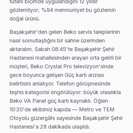
Başakşehir'de Beko Teşhis ve Onarım Uzmanlığı
tutarlı biçimde uygulandığını 12 yıldır
gözlemliyor; %94 memnuniyet bu gözlemin
Başakşehir Servisimizde Beko Teşhis Süreci
doğal ürünü.
Başakşehir'de beko televizyon servis menüsü erişim yö
Başakşehir'de Beko Yazılım Altyapısı
Başakşehir'den gelen Beko servis taleplerinin
Başakşehir'de google televizyon ünitesi (2023+ flagsh
nasıl somutlaştığını bir sahne üzerinden
Başakşehir Servisinde Beko Panel Teknolojisi
aktaralım. Sabah 08:45'te Başakşehir Şehir
Hastanesi mahallesinden arayan orta gelirli bir
Başakşehir'de beko, Arçelik A.Ş.'nin ihracata yönelik 
müşteri, Beko Crystal Pro televizyon'sinde
Başakşehir'de Beko Ana Kart ve İşlemci
gece boyunca gelişen Güç kartı arızası
Başakşehir'de beko LED TV'lerde MediaTek SoC kullanımı
belirtisini anlatıyor. Telefon görüşmesinde
Başakşehir Servisimizde Sık Karşılaştığımız Beko Tekn
teşhis kategorisi öngörülüyor: büyük olasılıkla
1. Başakşehir'de Beko-Arçelik ortak anakart: kart ko
Beko VA Panel güç kartı kaynaklı. Öğlen
2. Başakşehir'de PFC devresi arızasında giriş gerilimi 
10:20'de ekibimiz kapıda — Metro ve TEM
3. Başakşehir'de Crystal Pro modellerde görüntü işleme
Otoyolu güzergâhı sayesinde Başakşehir Şehir
4. Başakşehir'de bu marka 75+ inç panel takımında alt 
Hastanesi'a 28 dakikada ulaşıldı.