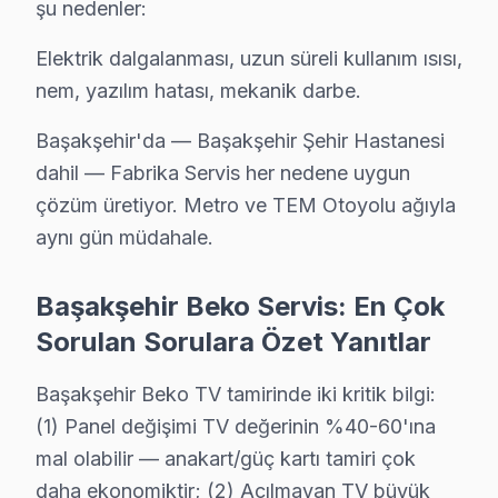
· Başakşehir'de
520+
Beko TV tamiri
şu nedenler:
· Müşteri memnuniyeti
%97
Elektrik dalgalanması, uzun süreli kullanım ısısı,
· Ortalama tamir süresi:
2–3 iş günü
· Tüm işlemler
2 yıl garantili
nem, yazılım hatası, mekanik darbe.
Başakşehir'da — Başakşehir Şehir Hastanesi
dahil — Fabrika Servis her nedene uygun
Bu sayfayla ilgili hizmet sayfaları:
çözüm üretiyor. Metro ve TEM Otoyolu ağıyla
↑ Beko Servis Ana Sayfası
aynı gün müdahale.
↑ Başakşehir TV Servis Merkezi
Başakşehir Beko Servis: En Çok
Sorulan Sorulara Özet Yanıtlar
Başakşehir Yakın İlçelerde Beko Servisi
Başakşehir Beko TV tamirinde iki kritik bilgi:
(1) Panel değişimi TV değerinin %40-60'ına
· Arnavutköy Beko
· Avcılar Beko
mal olabilir — anakart/güç kartı tamiri çok
· Bağcılar Beko
· Bahçelievler Beko
daha ekonomiktir; (2) Açılmayan TV büyük