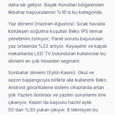
Başakşehir ve yakın bölgelerde Beko televizyon ünitesi
daha sık geliyor. Başak Konutları bölgesinden
Kapsama alanımız:
ilkbahar başvurularının %16'si bu kategoride.
• Başakşehir tüm semtler ve mahalleler
Yaz dönemi (Haziran-Ağustos): Sıcak havada
• Bitişik ilçelere servis erişimi
kötüleşen soğutma koşulları Beko IPS termal
• Apartman, rezidans ve iş yeri servisi
yönetimini zorluyor; Panel sorunu başvuruları
Başakşehir çevresinde Beko servisi için hemen randev
yaz ortasında %22 artıyor. Kayaşehir ve kapalı
mekanlarda LED TV bulunduran kullanıcılar bu
Başakşehir'da Beko TV Bakım Rehberi – Uzun Ö
dönemi en çok hisseden segment.
Beko akıllı TV'nizin performansını yıllarca korumak eli
Sonbahar dönemi (Eylül-Kasım): Okul ve
Uzun ömür sırları:
sezon başlangıcıyla birlikte aile kullanımlı Beko
• Başakşehir'de havalandırma deliklerini kapatmayın, 
Android görüntüleme sistemi cihazlarda artan
• Başakşehir'de günlük kullanımda standby yerine tam
yük Yazılım donması ve yazılım sorunlarını öne
• Yüksek nem ortamlarında Başakşehir'de LED TV'yi ö
çıkarıyor. Kasım'da başvuru hacmi aylık
• Başakşehir'de nem ve soğuk ortamlardan TV'nizi k
55'dan %30 yukarı çıkıyor. 8 teknisyen bu