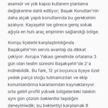
asansör ve yük kapısı kullanımı planlama
Yerinde tamir sürecimiz — Başakşehir:
değişkenine dahil ediliyor; Başak Konutları'nin
• Başakşehir'de aynı gün servis randevusu
daha alçak yapılı konutlarında bu gereksinim
• Başakşehir'de taşıma masrafı ve riski yok
azalıyor. Kayaşehir ise görece geniş sokak
• Başakşehir'de arıza anında teşhis ve müdahale
ağıyla en hızlı araç erişiminin sağlandığı bölge.
• Başakşehir servisimizde orijinal yedek parça ile hizm
• Başakşehir'de 2 yıl işçilik garantisi
Komşu ilçelerle karşılaştırıldığında
Başakşehir'nin servis avantajı da dikkat
Beko televizyon ürünleriniz için Başakşehir'de güvenili
çekiyor: Avrupa Yakası genelinde ortalama 3
Beko Servisi: Başakşehir Yerel Bilgi
gün olan teslim süresini Başakşehir'de 2'a
indirebildik. Bu fark, 12 yıl boyunca ilçeye özel
Başakşehir ilçesi, İstanbul Avrupa Yakası'nın yaklaşık 4
yedek parça stoğu tutmamızdan ve ekip
Neden Başakşehir'de Beko teknik desteği Terc
konumlandırma kararlarından kaynaklanıyor.
orta gelirli profili yüksek bölgelerdeki talebin
Başakşehir Beko TV Ekran Anakart Profesyonel Servis ve Tam
aynı gün çözüm beklentisi taşıdığını
Başakşehir'da Beko akıllı TV'niz bozulduğunda aklınıza
deneyimledik; bu beklentiyi karşılamak 8