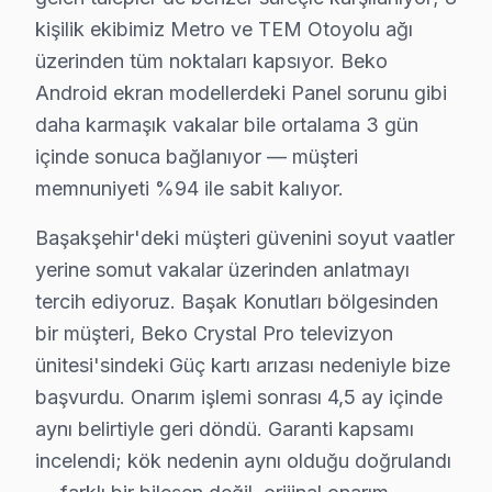
kişilik ekibimiz Metro ve TEM Otoyolu ağı
• Başakşehir'de Görüntü Var Ses Yok: Ses kartı veya
üzerinden tüm noktaları kapsıyor. Beko
• Başakşehir'de Kırmızı Işık Yanıp Sönüyor: Güç kartı
Android ekran modellerdeki Panel sorunu gibi
• Başakşehir'de Görüntüde Şerit / Çizgiler: Panel veya
daha karmaşık vakalar bile ortalama 3 gün
• Başakşehir'de Smart LED TV Donuyor: Firmware boz
içinde sonuca bağlanıyor — müşteri
• Başakşehir'de görüntüleme sistemi Açılmıyor: Kapa
memnuniyeti %94 ile sabit kalıyor.
Başakşehir bölgenizdeki Beko televizyon paneli arızanı
Başakşehir'deki müşteri güvenini soyut vaatler
Başakşehir'de Beko Servis Hizmetleri
yerine somut vakalar üzerinden anlatmayı
tercih ediyoruz. Başak Konutları bölgesinden
Başakşehir bölgesinde Beko ekran tamirinde uzmanlaşm
bir müşteri, Beko Crystal Pro televizyon
Beko VA Panel ve IPS Panel Tamiri: Beko'ın kullandığ
ünitesi'sindeki Güç kartı arızası nedeniyle bize
Anakart ve Güç Kartı Onarımı: BGA reballing ve SMD le
başvurdu. Onarım işlemi sonrası 4,5 ay içinde
Beko Yazılım ve Sistem Desteği: Crystal Pro, Android p
aynı belirtiyle geri döndü. Garanti kapsamı
» Başakşehir'e ve çevre mahallelere yerinde servis des
incelendi; kök nedenin aynı olduğu doğrulandı