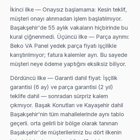
Beko TV Teknik Rehberi: Panel, Teşhis ve Onar
İkinci ilke — Onaysız başlamama: Kesin teklif,
Başakşehir'deki Beko televizyon arızalarında izlediğimi
müşteri onayı alınmadan işlem başlatılmıyor.
Başakşehir servisimizde teşhis süreci: Başakşehir'de b
Başakşehir'de 55 aylık vakaların hiçbirinde bu
Başakşehir'de Beko Yazılım Platformu Bilgisi:
kural çiğnenmedi. Üçüncü ilke — Parça ayrımı:
Başakşehir'de google panel (2023+ flagship modeller),
Beko VA Panel yedek parça fiyatı işçilikle
Başakşehir bölgesinde en sık servisini yaptığımız B
karıştırılmıyor; fatura kalemler ayrı. Bu sayede
Başakşehir bu marka Fiyat Rehberi (2025):
müşteri neye ödeme yaptığını eksiksiz biliyor.
• Başakşehir panel: 2.000 – 6.000 TL
Dördüncü ilke — Garanti dahil fiyat: İşçilik
• Başakşehir anakart: 350 – 1.000 TL
garantisi (6 ay) ve parça garantisi (2 yıl)
• Başakşehir güç kartı: 220 – 650 TL
teklife dahil — sonradan sürpriz kalem
• Başakşehir LED/backlight: 160 – 480 TL
çıkmıyor. Başak Konutları ve Kayaşehir dahil
Başakşehir'de teşhis ücretsiz — fiyat netleşmeden on
Başakşehir'nin tüm mahallelerinde aynı tablo
geçerli. orta gelirli bir bölge olarak tanınan
Beko TV Teknik Profil ve Servis Rehberi
Başakşehir'de müşterilerimiz bu dört ilkenin