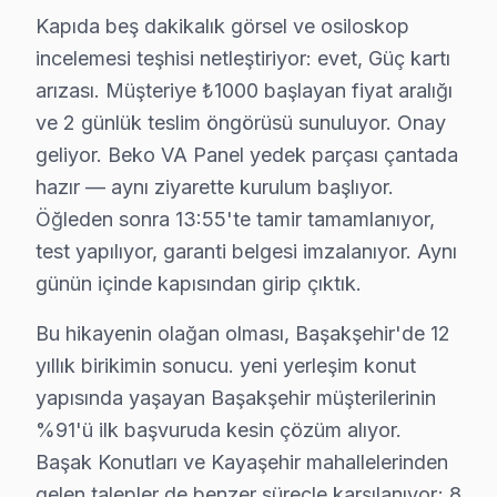
5. Başakşehir'de Smart Screen uygulamaları donuyor 
Kapıda beş dakikalık görsel ve osiloskop
Başakşehir'de Sık Servis Yaptığımız Beko Modelleri:
incelemesi teşhisi netleştiriyor: evet, Güç kartı
Beko B65 D 986 B 4K modelinde PFC devresi arızasında 
arızası. Müşteriye ₺1000 başlayan fiyat aralığı
Başakşehir Beko Fiyat Aralıkları (2025):
ve 2 günlük teslim öngörüsü sunuluyor. Onay
• LED/Backlight: 160 – 480 TL
geliyor. Beko VA Panel yedek parçası çantada
• Güç Kartı: 220 – 650 TL
hazır — aynı ziyarette kurulum başlıyor.
• Anakart: 350 – 1.000 TL
Öğleden sonra 13:55'te tamir tamamlanıyor,
test yapılıyor, garanti belgesi imzalanıyor. Aynı
• Panel: 2.000 – 6.000 TL
günün içinde kapısından girip çıktık.
Başakşehir'de teşhis ücretsiz; onay olmadan iş başlam
Başakşehir'de söz konusu model servis istatistik not
Bu hikayenin olağan olması, Başakşehir'de 12
yıllık birikimin sonucu. yeni yerleşim konut
Başakşehir Beko TV Arızaları – Televizyonunu
yapısında yaşayan Başakşehir müşterilerinin
Beko akıllı TV'niz sorun mu çıkarıyor? Başakşehir'de üc
%91'ü ilk başvuruda kesin çözüm alıyor.
Beko televizyonlarda sık karşılaşılan arıza türleri ve beli
Başak Konutları ve Kayaşehir mahallelerinden
• Başakşehir'de Siyah Ekran / Görüntü Yok: LED backl
gelen talepler de benzer süreçle karşılanıyor; 8