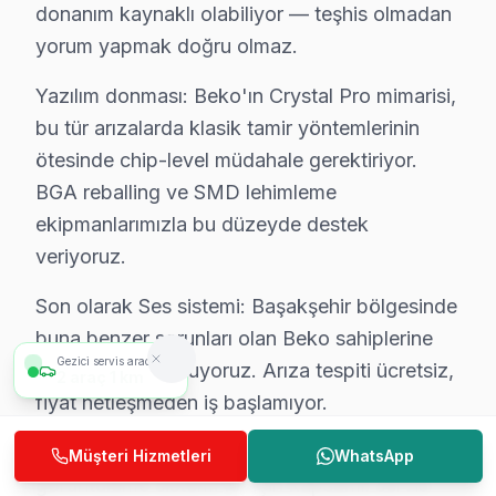
Başakşehir'de Yerinde bu TV Televizyon Servis Avantajl
donanım kaynaklı olabiliyor — teşhis olmadan
yorum yapmak doğru olmaz.
Başakşehir Şehir Hastanesi, Başak Konutları, Kayaşehir
Bir görelim, söyleyelim. 0850 811 14 36
Yazılım donması: Beko'ın Crystal Pro mimarisi,
bu tür arızalarda klasik tamir yöntemlerinin
Başakşehir Beko Televizyon Servisi İçin Güven
ötesinde chip-level müdahale gerektiriyor.
Başakşehir bölgesinde Beko televizyonunuz arızalandı
BGA reballing ve SMD lehimleme
Başakşehir'deki Tecrübemiz: Başakşehir ve yakın çevre
ekipmanlarımızla bu düzeyde destek
Başakşehir Servis Güvencesi: Başakşehir'de gerçekleşti
veriyoruz.
Başakşehir bu TV Sertifikalı Kadro: bu cihaz yetkili sta
Son olarak Ses sistemi: Başakşehir bölgesinde
Başakşehir'de İtibar: Başakşehir ve çevresinde tercih 
buna benzer sorunları olan Beko sahiplerine
Bir görelim, söyleyelim. 0850 811 14 36
Gezici servis aracımız
hızlı randevu sunuyoruz. Arıza tespiti ücretsiz,
3
araç
1,5 km
fiyat netleşmeden iş başlamıyor.
Uzman Beko Teknisyen Ekibimiz
» Başakşehir'de Beko VA Panel ve IPS panel
Başakşehir Beko Destek'in başarısı, Başakşehir ekibimi
Müşteri Hizmetleri
WhatsApp
görüntüleme sistemi'ler için kapsamlı servis
• Başakşehir'de Beko Yetkili Hizmet Sertifikasyonu