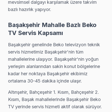
• Başakşehir'de fırtına öncesi şebeke aşırı gerilim ko
mevsimsel dalgayı karşılamak üzere takvim
• Başakşehir'de ekran temizliği için yalnızca kuru ya d
bazlı hazırlık yapıyor.
Bu önerileri uygulayarak Başakşehir'da Beko TV'nizin 
Başakşehir Mahalle Bazlı Beko
Şeffaf Fiyatlandırma ve Müşteri Memnuniyeti
TV Servis Kapsamı
Servis sürecinin başından sonuna kadar şeffaf fiyat pol
Başakşehir genelinde Beko televizyon teknik
Ücretsiz Arıza Tespiti: Başakşehir'de arıza tespiti tam
servis hizmetimiz Başakşehir'nin tüm
Şeffaf Fiyat Teklifi: Hangi bileşenlerin değişeceğini, h
mahallelerine ulaşıyor. Başakşehir'nin yoğun
Garantili Servis Avantajı: 6 ay-2 yıl garanti ile aynı s
yerleşim alanlarından sakin konut bölgelerine
» Basit arızalarda aynı gün servis tamamlanır. Karmaş
kadar her noktaya Başakşehir ekibimiz
ortalama 30-45 dakika içinde ulaşır.
Başakşehir Beko TV Sahiplerine Öneriler
Altınşehir, Bahçeşehir 1. Kısım, Bahçeşehir 2.
Başakşehir'de Beko TV sahibi biriyseniz Başakşehir Şe
Kısım, Başak mahallelerinde Başakşehir Beko
Başakşehir Şehir Hastanesi aksında yaşıyorsanız: Yeni ş
TV yerinde servis hizmeti aktif olarak sürüyor.
Başak Konutları çevresindeyseniz: Bu bölgedeki Beko sa