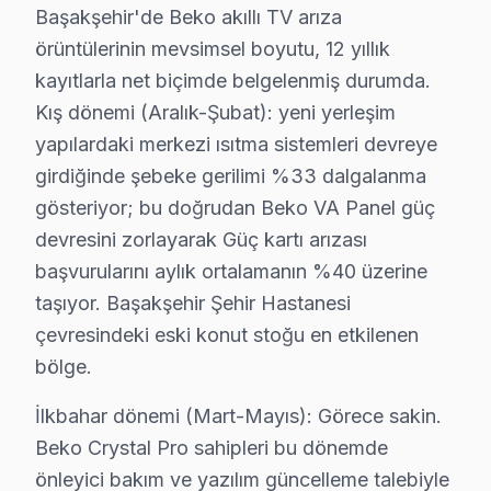
Başakşehir'de Beko akıllı TV arıza
• Başakşehir çoklu randevu çakışmasında alternatif t
örüntülerinin mevsimsel boyutu, 12 yıllık
Başakşehir'da Beko televizyon paneli arızalarınız için
kayıtlarla net biçimde belgelenmiş durumda.
Kış dönemi (Aralık-Şubat): yeni yerleşim
Deneyimli Beko Teknisyenleri – Başakşehir U
yapılardaki merkezi ısıtma sistemleri devreye
Başakşehir'da Beko servis hizmetlerimiz, alanında uzm
girdiğinde şebeke gerilimi %33 dalgalanma
Teknisyen kadromuzun özellikleri:
gösteriyor; bu doğrudan Beko VA Panel güç
• Başakşehir'de ortalama 10+ yıl sektör deneyimi
devresini zorlayarak Güç kartı arızası
• Beko özel sertifika ve eğitimler
başvurularını aylık ortalamanın %40 üzerine
• Başakşehir servisimizde güncel teknoloji ve arıza çöz
taşıyor. Başakşehir Şehir Hastanesi
• Başakşehir'de müşteri memnuniyeti odaklı yaklaşım
çevresindeki eski konut stoğu en etkilenen
bölge.
• Temiz ve düzenli çalışma prensibi
Başakşehir'da Beko televizyonlarınızı emin ellere tesli
İlkbahar dönemi (Mart-Mayıs): Görece sakin.
Beko Crystal Pro sahipleri bu dönemde
Başakşehir Genelinde Beko TV Tamir Ağı
önleyici bakım ve yazılım güncelleme talebiyle