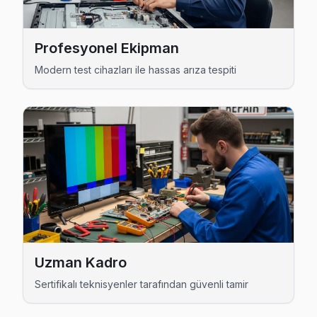
Şamlar Beko Açılmıyor Arıza →
Ziya Gökalp Beko Servis
Profesyonel Ekipman
Ziya Gökalp'de Beko TV ekran değişimi gerekebilir mi? Başa
Modern test cihazları ile hassas arıza tespiti
Beko Servis Merkezi →
Başakşehir Beko TV Servis Hizmet Bölgesi
Başakşehir bölgesine kapıya gelen Beko TV tamir servisi hizmet
Uzman Kadro
Sertifikalı teknisyenler tarafından güvenli tamir