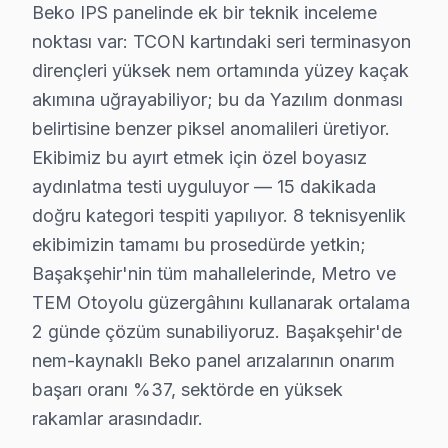
Beko IPS panelinde ek bir teknik inceleme
• Başakşehir'de kullanılan orijinal parçalar için 2 yıl pa
noktası var: TCON kartındaki seri terminasyon
• Aynı sorunun tekrarı → Başakşehir'de ücretsiz yen
dirençleri yüksek nem ortamında yüzey kaçak
• Resmi fatura + garanti belgesi (kağıt/dijital)
akımına uğrayabiliyor; bu da Yazılım donması
Başakşehir'de garanti süreci nasıl işler?
belirtisine benzer piksel anomalileri üretiyor.
Onarım bittikten sonra Başakşehir servisimizde imzalı ga
Ekibimiz bu ayırt etmek için özel boyasız
aydınlatma testi uyguluyor — 15 dakikada
Başakşehir'da Beko servisi sonrası güvende olun.
doğru kategori tespiti yapılıyor. 8 teknisyenlik
Hızlı Beko TV Onarımı – Başakşehir Aynı Gün
ekibimizin tamamı bu prosedürde yetkin;
Başakşehir'nin tüm mahallelerinde, Metro ve
Arızalı televizyonlarınız günlük yaşamınızı aksatmasın
TEM Otoyolu güzergâhını kullanarak ortalama
Hızlı servis avantajlarımız:
2 günde çözüm sunabiliyoruz. Başakşehir'de
• Ortalama 1-2 saat içinde Başakşehir adresinize ulaşır
nem-kaynaklı Beko panel arızalarının onarım
• Başakşehir stoğumuzda hazır yedek parça ile tek s
başarı oranı %37, sektörde en yüksek
• Başakşehir genelinde hafta sonu ve tatil günlerinde s
rakamlar arasındadır.
• Online randevu ve SMS bilgilendirme