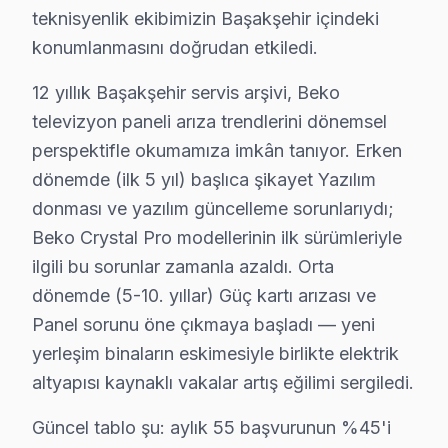
• Başakşehir'de 25+ sertifikalı teknisyen Beko LED TV
teknisyenlik ekibimizin Başakşehir içindeki
• Başakşehir'de sadece orijinal parça kullanıyoruz. h
konumlanmasını doğrudan etkiledi.
• Termal kamera ve osiloskop kullanarak arızalı bileşe
12 yıllık Başakşehir servis arşivi, Beko
Sık karşılaştığımız şey şu:, Başakşehir Şehir Hastane
televizyon paneli arıza trendlerini dönemsel
Başakşehir × Beko: Yerel İçerik ve Deneyim
perspektifle okumamıza imkân tanıyor. Erken
dönemde (ilk 5 yıl) başlıca şikayet Yazılım
Avrupa Yakası'nda yer alan Başakşehir'nin servis lojis
donması ve yazılım güncelleme sorunlarıydı;
Başakşehir'nin yeni yerleşim ağırlıklı konut yapısı loj
Beko Crystal Pro modellerinin ilk sürümleriyle
Komşu ilçelerle karşılaştırıldığında Başakşehir'nin ser
ilgili bu sorunlar zamanla azaldı. Orta
12 yıllık Başakşehir servis arşivi, Beko televizyon pan
dönemde (5-10. yıllar) Güç kartı arızası ve
Güncel tablo şu: aylık 55 başvurunun %45'i Güç kartı a
Panel sorunu öne çıkmaya başladı — yeni
Memnuniyet verisi yıllar içinde bir iyileşme hikayesi an
yerleşim binaların eskimesiyle birlikte elektrik
Başakşehir müşterilerine sunduğumuz Beko servis fiyatla
altyapısı kaynaklı vakalar artış eğilimi sergiledi.
İkinci ilke — Onaysız başlamama: Kesin teklif, müşteri 
Güncel tablo şu: aylık 55 başvurunun %45'i
Dördüncü ilke — Garanti dahil fiyat: İşçilik garantisi 