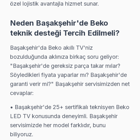
Ziya Gökalp, büyüyen bir yerleşim alanıdır ve burada b
özel lojistik avantajla hizmet sunar.
Beko Arıza Profili: Yaş Grubu Analizi
Neden Başakşehir'de Beko
Beko TV tamir fiyatları, Başakşehir bölgesinde yaş grupl
teknik desteği Tercih Edilmeli?
Panel/Ekran Değişimi
: 32" modeller için ortala
Başakşehir'da Beko akıllı TV'niz
Anakart Tamiri
: Model serisine göre fiyatlar d
bozulduğunda aklınıza birkaç soru geliyor:
Güç Kartı, LED Backlight ve T-Con Kart
: Her b
"Başakşehir'de gereksiz parça takar mılar?
Yazılım/Firmware İşlemleri
: Bu hizmet genellikl
Söyledikleri fiyata yaparlar mı? Başakşehir'de
Yerinde Servis vs Atölye Fiyat Farkı
: Yerinde s
garanti verir mi?" Başakşehir servisimizden net
Fiyatları etkileyen başlıca faktörler arasında garanti 
cevaplar:
Başakşehir'de Her Kuşağa Beko Servisi: Fabri
• Başakşehir'de 25+ sertifikalı teknisyen Beko
LED TV konusunda deneyimli. Başakşehir
Başakşehir bölgesinde, her kuşağa yönelik Beko servisi 
servisimizde her model farklıdır, bunu
Yerinde tamir olanağı, özellikle gençlerin zamanının değ
biliyoruz.