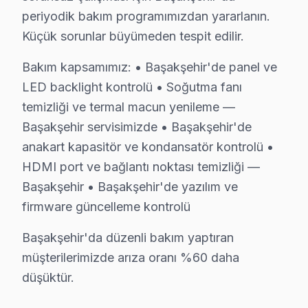
periyodik bakım programımızdan yararlanın.
Orta yaş grubundaki bireyler, genellikle Full HD LCD Bek
Küçük sorunlar büyümeden tespit edilir.
Genç nesil ise 4K OLED Beko televizyon'lere yöneliyor.
Başakşehir’de ulaşım ağı oldukça geniş bir yelpazeye 
Bakım kapsamımız: • Başakşehir'de panel ve
LED backlight kontrolü • Soğutma fanı
Beko Tamir vs Yenileme: Kuşağa Göre Karar
temizliği ve termal macun yenileme —
Başakşehir servisimizde • Başakşehir'de
Başakşehir'den gelen Beko set arızaları arasında en sık
anakart kapasitör ve kondansatör kontrolü •
1.
Backlight Sorunu:
Çoğu Full HD LCD modelde, arka ay
HDMI port ve bağlantı noktası temizliği —
2.
Yazılım Problemleri:
Birçok Beko TV, zaman zaman yazı
Başakşehir • Başakşehir'de yazılım ve
3.
Panel Arızaları:
Özellikle OLED modellerde, panel ar
firmware güncelleme kontrolü
4.
Anakart Sorunları:
Beko'nun bazı modellerinde, anak
Başakşehir'da düzenli bakım yaptıran
5.
Güç Kartı Problemleri:
Televizyonun açılmaması veya
müşterilerimizde arıza oranı %60 daha
Sonuç olarak, her yaş grubunun televizyon kullanımı ve 
düşüktür.
Başakşehir Mahallelerinde Beko Servis: Kuşak 