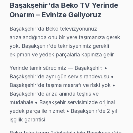
Başakşehir'da Beko TV Yerinde
Altınşehir'de Beko TV Servisi
Onarım – Evinize Geliyoruz
Altınşehir, son yıllarda gelişen yapılaşmasıyla dikkat 
Başakşehir'da Beko televizyonunuz
arızalandığında onu bir yere taşımanıza gerek
Bahçeşehir 1. Kısım'da Beko TV Servisi
yok. Başakşehir'de teknisyenimiz gerekli
Bahçeşehir 1. Kısım, modern konutları ve sosyal yaşam a
ekipman ve yedek parçalarla kapınıza gelir.
Bahçeşehir 2. Kısım'da Beko TV Servisi
Yerinde tamir sürecimiz — Başakşehir: •
Bahçeşehir 2. Kısım, sakin atmosferi ve düzenli yaşam al
Başakşehir'de aynı gün servis randevusu •
Başakşehir'de taşıma masrafı ve riski yok •
Başak'ta Beko TV Servisi
Başakşehir'de arıza anında teşhis ve
Başak mahallesi, dinamik bir yerleşim alanı olarak kar
müdahale • Başakşehir servisimizde orijinal
Başakşehir'de Beko TV Servisi
yedek parça ile hizmet • Başakşehir'de 2 yıl
işçilik garantisi
Başakşehir, geniş yaşam alanları ile oldukça tercih edil
Beko televizyon ürünleriniz için Başakşehir'de