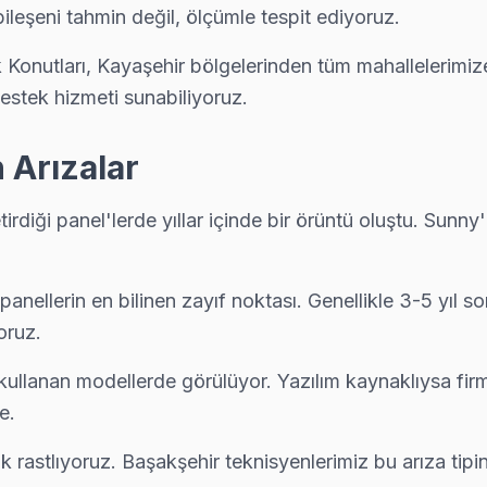
ileşeni tahmin değil, ölçümle tespit ediyoruz.
k Konutları, Kayaşehir bölgelerinden tüm mahallelerimi
estek hizmeti sunabiliyoruz.
 Arızalar
tirdiği panel'lerde yıllar içinde bir örüntü oluştu. Sun
anellerin en bilinen zayıf noktası. Genellikle 3-5 yıl s
e yerinde servis sunulmaktadır.
yoruz.
kullanan modellerde görülüyor. Yazılım kaynaklıysa fir
e.
 rastlıyoruz. Başakşehir teknisyenlerimiz bu arıza tip