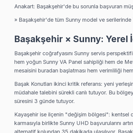
Bu sayfayla ilgili hizmet sayfaları:
Anakart: Başakşehir'de bu sorunla başvuran müşter
↑ Sunny Servis Ana Sayfası
» Başakşehir'de tüm Sunny model ve serilerinde 
↑ Başakşehir TV Servis Merkezi
Başakşehir × Sunny: Yerel 
Başakşehir coğrafyasını Sunny servis perspektifin
Başakşehir Yakın İlçelerde Sunny Servisi
hem yoğun Sunny VA Panel sahipliği hem de Metro
· Arnavutköy Sunny
· Avcılar Sunny
· Bağcılar Sunny
· Bahçelievler Sunny
mesaisini buradan başlatması hem verimliliği hem 
Başak Konutları ikinci kritik referans: yeni yerl
· Bakırköy Sunny
· Bayrampaşa Sunny
· Beşiktaş Sunny
· Beylikdüzü Sunny
müdahale talebini sürekli canlı tutuyor. Bu bölg
süresini 3 günde tutuyor.
Başakşehir Diğer Marka Servisleri
Kayaşehir ise ilçenin "değişim bölgesi": kentsel 
· Başakşehir Sony
· Başakşehir Philips
· Başakşehir Hi-Level
· Başakşehir iFFALCON
karmasıyla birlikte Sunny UHD başvurularını artı
alternatif kolundan 35 dakikada ulaşılıyor. Başakş
· Başakşehir Samsung
· Başakşehir LG
· Başakşehir Panasonic
· Başakşehir Toshiba