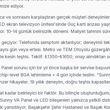
imize ediyor.
 ve sonrasını karşılaştıran gerçek müşteri deneyimler
D ekran televizyon ünitesi'sinde Güç kartı arızası yaşı
a Cevaplar
or. 10-14 günlük belirsizlik dönemi. Maliyet tahmini süre
 tek cümlelik yanıt: Fabrika Servis'i arayın, aynı gün ücrets
e geçiyor. Telefonda semptom aktarılıyor; deneyimli tek
 aynı gün veya ertesi. Metro ve TEM Otoyolu güzergâh
e kesin teşhis. Teklif: ₺1350–₺1650; onay alındıktan so
 Panel sorunu için bir yıl önce başka bir servise başvu
hip-level BGA lehimleme + 4 gün içinde teslim. "Sunny
er hikayeler. 19 yıllık deneyim, doğru teşhis kapasitesi
t kadar belirleyici bir faktör. Bu bilinçle oluşturduğu
unny VA Panel ve LED bileşenleri yalnızca yetkili distr
k yansıtılıyor. Başakşehir Şehir Hastanesi ve Başak Konu