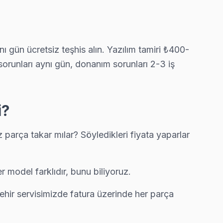
miz 90 dakika içinde kapınızda.
ı gün ücretsiz teşhis alın. Yazılım tamiri ₺400-
sorunları aynı gün, donanım sorunları 2-3 iş
i?
parça takar mılar? Söyledikleri fiyata yaparlar
model farklıdır, bunu biliyoruz.
ehir servisimizde fatura üzerinde her parça