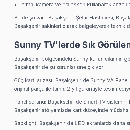
• Termal kamera ve osiloskop kullanarak arızalı b
Bir de şu var:, Başakşehir Şehir Hastanesi, Başa
Başakşehir sakinleri olarak belgeleyerek teknik d
Sunny TV'lerde Sık Görülen
Başakşehir bölgesindeki Sunny kullanıcılarının ge
Sunny Uzman Teknisyen Ekibi — Başakşehir
Başakşehir'de şu sorunlar öne çıkıyor:
Cenk D. — Sunny Servis Uzmanı
Başakşehir Servis İstatistikleri
Güç kartı arızası: Başakşehir'de Sunny VA Panel p
12 yıllık Sunny TV tamir deneyimi. Başakşehir ve çevre ilçeler
· Başakşehir'de
570+
Sunny TV tamiri
orijinal parça ile tamir, 2 yıl garantiyle teslim edi
· Müşteri memnuniyeti
%98
· Sunny fabrika servis sertifikası
· Ortalama tamir süresi:
2–3 iş günü
· Orijinal ve OEM yedek parça tedarikçisi
Panel sorunu: Başakşehir'de Smart TV sistemini 
· Tüm işlemler
2 yıl garantili
· 2010'dan günümüze tüm Sunny modelleri
Başakşehir atölyemizde kart düzeyinde müdahal
Backlight: Başakşehir'de LED ekranlarda daha sık