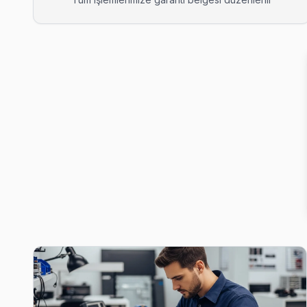
Bahçeşehir 1. Kısım Sunny Servis
Sunny TV'niz Bahçeşehir 1. Kısım'de arıza yaptıysa taşımanıza
Bahçeşehir 1. Kısım Sunny Anakart Tamiri →
Bahçeşehir 2. Kısım Sunny Servis
Bahçeşehir 2. Kısım semtindeki Sunny TV sorunları için kapıya
Başakşehir TV Servis Merkezi →
Başak Sunny Servis
Başakşehir'da Başak mahallesi için Sunny TV fiyat teklifi almak
Başakşehir Sunny Servis →
Başakşehir Sunny Servis
Sunny TV HDMI port arızası Başakşehir adresine gelen ekibimiz
Başakşehir TV Servis Merkezi →
Güvercintepe Sunny Servis