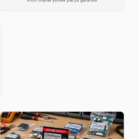
eliyor, teşhis ücretsiz.
inde Başakşehir'nın en deneyimli ekibi.
de yazılı teklif iletiyoruz.
pıyoruz; kablo değil, konektör sorununu çözüyoruz.