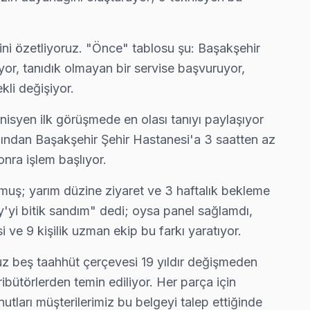
ini özetliyoruz. "Önce" tablosu şu: Başakşehir
yor, tanıdık olmayan bir servise başvuruyor,
kli değişiyor.
iz teşhis alın. Yazılım tamiri ₺400-700, anakart ₺800-1.800,
nisyen ilk görüşmede en olası tanıyı paylaşıyor
ından Başakşehir Şehir Hastanesi'a 3 saatten az
nra işlem başlıyor.
rmuş; yarım düzine ziyaret ve 3 haftalık bekleme
'yi bitik sandım" dedi; oysa panel sağlamdı,
 ve 9 kişilik uzman ekip bu farkı yaratıyor.
muz beş taahhüt çerçevesi 19 yıldır değişmeden
ibütörlerden temin ediliyor. Her parça için
tları müşterilerimiz bu belgeyi talep ettiğinde