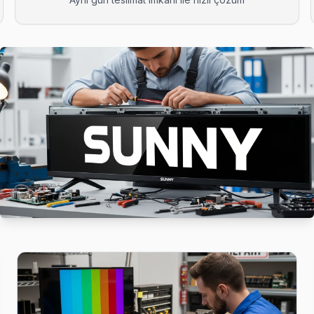
 gerek yok — teknik ekibimiz Bahçeşehir 1. Kısım adresine aynı gün g
 kadar servis. Panel tamiri, anakart onarımı ve yazılım güncellemeler
 istiyorsanız arıza fotoğrafını WhatsApp'tan gönderin — 15 dakika için
in sıklıkla karşılaştığı sorunlardan. Mikro kaynak ile port tamiri ya