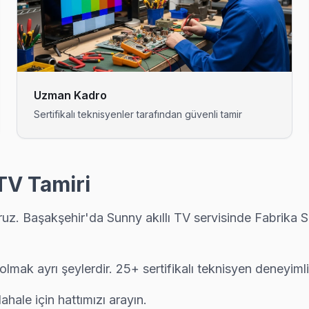
çin bizi seçiyor çünkü Başakşehir genelinde 6 ay işçilik garantisi ve
ya kadar ücretsiz teşhis yapıyoruz; tamir yapılmazsa ücret almıyoru
Uzman Kadro
Sertifikalı teknisyenler tarafından güvenli tamir
: şeffaf fiyat, yazılı garanti, aynı gün servis. Başakşehir bölgesinde 6 
TV Tamiri
. Başakşehir'da Sunny akıllı TV servisinde Fabrika Ser
vis. Panel tamiri, anakart onarımı ve yazılım güncellemelerinde Başa
olmak ayrı şeylerdir. 25+ sertifikalı teknisyen deneyimli 
çin Başakşehir servisimizi arayın — aynı gün ön teşhis, yazılı fiyat t
ale için hattımızı arayın.