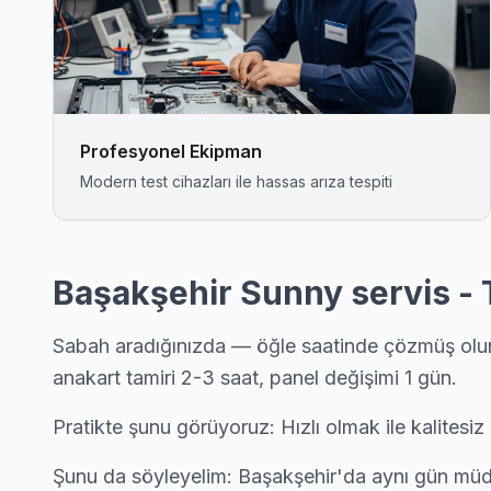
Güvercintepe'deki Sunny TV sahiplerinin yüzde sekseni tamir i
Başakşehir TV Servis Merkezi →
Kayabaşı Sunny Servis
Başakşehir'da Kayabaşı mahallesi Sunny TV servisi için kapı
Profesyonel Ekipman
Kayabaşı Sunny Açılmıyor Arıza →
Modern test cihazları ile hassas arıza tespiti
Kayaşehir Sunny Servis
Kayaşehir sakinleri Sunny TV arızaları için sık bizi tercih ediyor
Sunny Servis Merkezi →
Başakşehir Sunny servis - 
Şahintepe Sunny Servis
Sabah aradığınızda — öğle saatinde çözmüş oluruz
Şahintepe semtindeki Sunny TV sorunları için kapıya kadar ser
anakart tamiri 2-3 saat, panel değişimi 1 gün.
Başakşehir Sunny Servis →
Pratikte şunu görüyoruz: Hızlı olmak ile kalitesiz 
Şamlar Sunny Servis
Şamlar'de Sunny TV ekranında çizgi, donma ya da ses sorunları i
Şunu da söyleyelim: Başakşehir'da aynı gün müdah