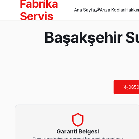
Fabrika
Ana Sayfa
Arıza Kodları
Hakkı
Servis
Anasayfa
Başakşehir S
/
Başakşehir
/
Sunny
Son Güncelleme:
Ağustos 2026
0850
Başakşehir'da Mahalle Mahalle Sunny TV Se
Altınşehir Sunny Servis
Başakşehir'da Altınşehir mahallesi Sunny kullanıcıları arıza
Sunny Servis Merkezi →
Garanti Belgesi
Tüm işlemlerimize garanti belgesi düzenlenir