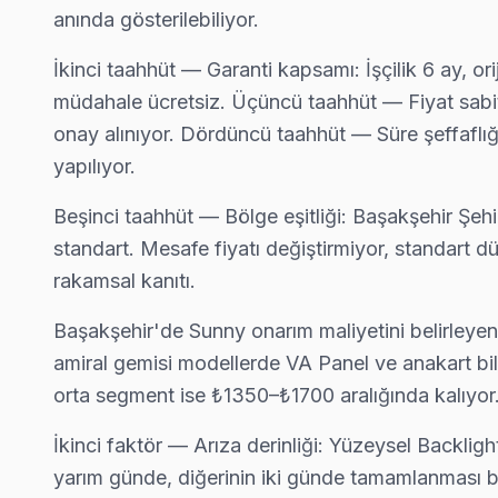
anında gösterilebiliyor.
Başakşehir Mahallelerinde Sunny Servis: Kuşak 
İkinci taahhüt — Garanti kapsamı: İşçilik 6 ay, o
Başakşehir, İstanbul'un hızla gelişen ve modern bir yüzünü
müdahale ücretsiz. Üçüncü taahhüt — Fiyat sabitli
Yaşlı nüfus, genellikle eski nesil CRT veya plazma televi
onay alınıyor. Dördüncü taahhüt — Süre şeffaflığ
Orta yaş grubundaki bireyler ise Full HD LCD televizyonla
yapılıyor.
Genç kullanıcılar, 4K OLED televizyonları tercih ederken,
Beşinci taahhüt — Bölge eşitliği: Başakşehir Şeh
Başakşehir’in mahalle karakteristikleri, bu kuşakların tel
standart. Mesafe fiyatı değiştirmiyor, standart d
Başakşehir'de Sunny TV: Kuşaklar Arası Kullanım
rakamsal kanıtı.
Başakşehir'deki Sunny televizyon kullanıcıları arasında s
Başakşehir'de Sunny onarım maliyetini belirleyen 
1.
Panel Arızası
: Genellikle ekranın ortasında beliren re
amiral gemisi modellerde VA Panel ve anakart bi
orta segment ise ₺1350–₺1700 aralığında kalıyor
2.
Anakart Sorunları
: Cihazın açılmaması ya da uzaktan k
3.
Güç Kartı Problemleri
: Cihazın elektrikle ilgili soru
İkinci faktör — Arıza derinliği: Yüzeysel Backlig
4.
Backlight Problemleri
: Ekranda kararma veya aydınlatm
yarım günde, diğerinin iki günde tamamlanması bu