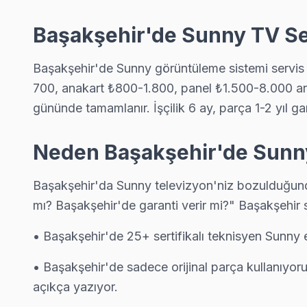
Sunny Servis Merkezi →
Başakşehir'de Sunny TV Se
Ziya Gökalp Sunny Servis
Başakşehir'da Ziya Gökalp mahallesi için Sunny TV tamir ra
Başakşehir'de Sunny görüntüleme sistemi servis so
Ziya Gökalp Sunny Anakart Tamiri →
700, anakart ₺800-1.800, panel ₺1.500-8.000 aralığ
gününde tamamlanır. İşçilik 6 ay, parça 1-2 yıl gara
Başakşehir Sunny TV Servis Hizmet Bölgesi
Neden Başakşehir'de Sunny 
Başakşehir bölgesine kapıya gelen Sunny TV tamir servisi hizmetim
Başakşehir'da Sunny televizyon'niz bozulduğunda 
mı? Başakşehir'de garanti verir mi?" Başakşehir 
• Başakşehir'de 25+ sertifikalı teknisyen Sunny 
• Başakşehir'de sadece orijinal parça kullanıyor
açıkça yazıyor.