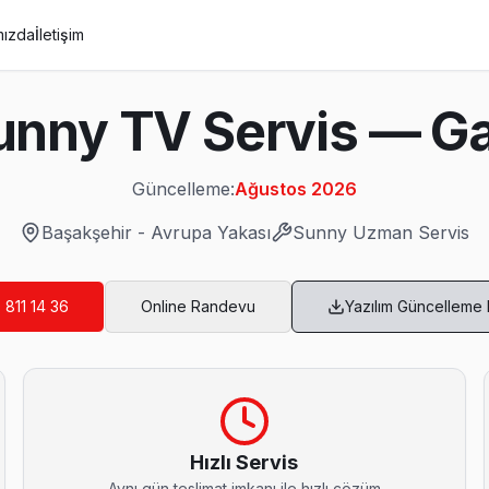
mızda
İletişim
unny TV Servis — Gar
Güncelleme:
Ağustos 2026
Başakşehir
-
Avrupa Yakası
Sunny
Uzman Servis
 811 14 36
Online Randevu
Yazılım Güncelleme
rvis
 sonrası en çok ne soruyor? "Ne kadar sürer?" — çoğu Sunny arızasını
Hızlı Servis
Aynı gün teslimat imkanı ile hızlı çözüm