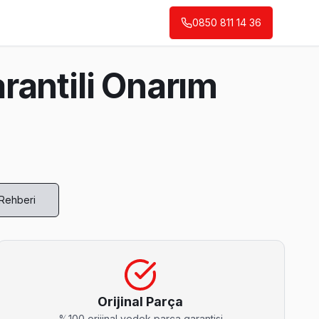
0850 811 14 36
antili Onarım
 Rehberi
 aynı günde tamamlıyoruz.
Orijinal Parça
%100 orijinal yedek parça garantisi