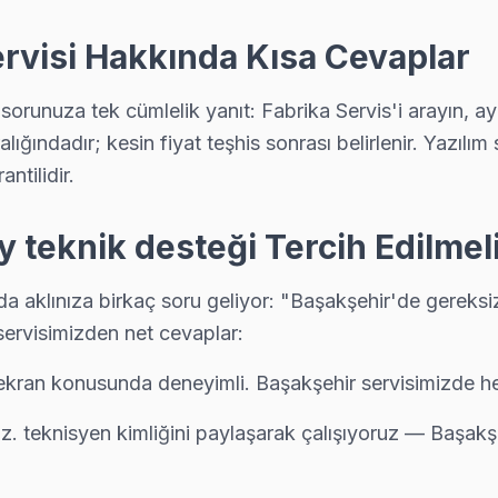
rvisi Hakkında Kısa Cevaplar
ndevusu almak kolay: telefon, WhatsApp veya web formundan — ekibi
runuza tek cümlelik yanıt: Fabrika Servis'i arayın, ayn
ındadır; kesin fiyat teşhis sonrası belirlenir. Yazılım 
ntilidir.
teknik desteği Tercih Edilmel
izin kapsama alanını haritada görebilirsiniz.
aklınıza birkaç soru geliyor: "Başakşehir'de gereksiz 
servisimizden net cevaplar:
ekran konusunda deneyimli. Başakşehir servisimizde her 
uz. teknisyen kimliğini paylaşarak çalışıyoruz — Başakş