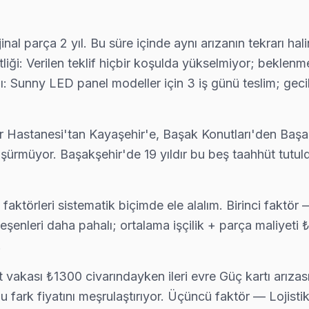
Perspektifi
rijinal parça 2 yıl. Bu süre içinde aynı arızanın tekrar
 temsil eden bir ilçesidir. Bu bölgedeki mahalleler, farklı ya
ği: Verilen teklif hiçbir koşulda yükselmiyor; beklenmed
zyonları tercih etmektedir. Bu gruptaki bireylerin çoğu, 32
ı: Sunny LED panel modeller için 3 iş günü teslim; gec
rı tercih etmektedir. Genellikle 50 inç'lik ekran boyutların
 daha yüksek görüntü kalitesi ve daha modern bir deneyim ara
ir Hastanesi'tan Kayaşehir'e, Başak Konutları'den Başa
evizyon kullanım alışkanlıklarını şekillendirmekte ve Sunny t
üşürmüyor. Başakşehir'de 19 yıldır bu beş taahhüt tutul
 Farkları
ıkça karşılaşılan teknik sorunlar, kuşaklar arası farklılıkla
faktörleri sistematik biçimde ele alalım. Birinci faktö
nk kaymaları ve görüntü bozulmalarıyla kendini gösterir. Sun
leşenleri daha pahalı; ortalama işçilik + parça maliye
.
umanda ile yanıt vermemesi gibi fiziksel belirtileri vardır. 
nlar yaşaması; ekranın yanması veya tamamen kapanması şekli
ht vakası ₺1300 civarındayken ileri evre Güç kartı arıza
a dengesizliği gibi belirtileri vardır. Sunny’nin bazı 55 in
 fark fiyatını meşrulaştırıyor. Üçüncü faktör — Lojist