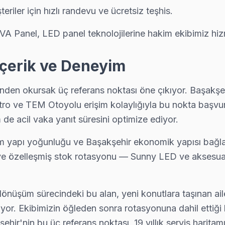
iler için hızlı randevu ve ücretsiz teşhis.
VA Panel, LED panel teknolojilerine hakim ekibimiz hiz
İçerik ve Deneyim
den okursak üç referans noktası öne çıkıyor. Başakşehi
 ve TEM Otoyolu erişim kolaylığıyla bu nokta başvurul
de acil vaka yanıt süresini optimize ediyor.
eşim yapı yoğunluğu ve Başakşehir ekonomik yapısı bağlan
eye özelleşmiş stok rotasyonu — Sunny LED ve aksesuarl
dönüşüm sürecindeki bu alan, yeni konutlara taşınan aile
rıyor. Ekibimizin öğleden sonra rotasyonuna dahil ett
ehir'nin bu üç referans noktası, 19 yıllık servis harita