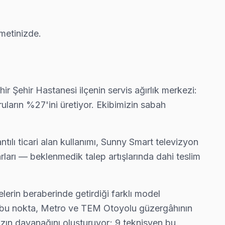
metinizde.
r Şehir Hastanesi ilçenin servis ağırlık merkezi:
arın %27'ini üretiyor. Ekibimizin sabah
tılı ticari alan kullanımı, Sunny Smart televizyon
arı — beklenmedik talep artışlarında dahi teslim
lerin beraberinde getirdiği farklı model
iği bu nokta, Metro ve TEM Otoyolu güzergâhının
mızın dayanağını oluşturuyor; 9 teknisyen bu