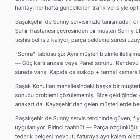
haritayı her hafta güncellenen trafik verisiyle opt
Başakşehir'de Sunny servisimizle tanışmadan önce
Şehir Hastanesi çevresinden bir müşteri Sunny LE
Başakşehir'de Sunny TV Servisi Hakkında Kıs
teşhis belirsiz kalıyor, parça bekleme süresi uzuy
Başakşehir'de Sunny görüntüleme sistemi servis sorunuza
"Sonra" tablosu şu: Aynı müşteri bizimle iletişim
— Güç kartı arızası veya Panel sorunu. Randevu
sürede varış. Kapıda osiloskop + termal kamera il
Sunny Televizyon Tamiri
Başak Konutları mahallesindeki başka bir müşteri
sonucu problemi çözülememiş. Bize geldiğinde: c
✓ 15+ Yıl Deneyim
anakart da. Kayaşehir'dan gelen müşterilerde benz
✓ Yazılı Garanti Belgesi
✓ Orijinal Yedek Parça
Başakşehir'de Sunny servis tercihinde güven, fiya
✓ Ücretsiz Arıza Tespiti
uygulanıyor. Birinci taahhüt — Parça özgünlüğü: S
tedarik belgesi mevcut; faturaya ayrı kalem olara