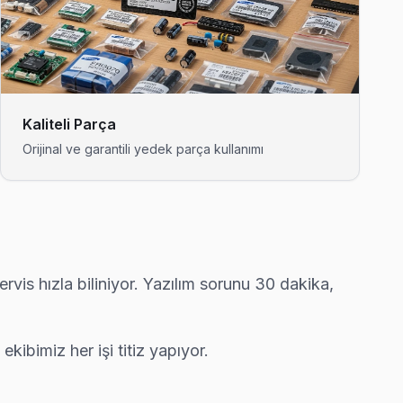
 orijinal parça taahhüdü veriyoruz.
z — bu taahhüdümüz.
Kaliteli Parça
Orijinal ve garantili yedek parça kullanımı
ay işçilik garantisi.
vis hızla biliniyor. Yazılım sorunu 30 dakika,
kşehir'nın en deneyimli ekibi.
ekibimiz her işi titiz yapıyor.
eklifi.