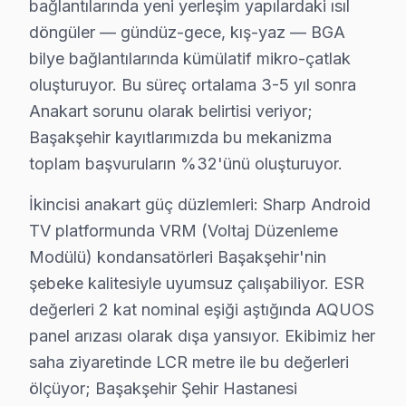
bağlantılarında yeni yerleşim yapılardaki ısıl
Şamlar'da Sharp TV Servisi
döngüler — gündüz-gece, kış-yaz — BGA
Şamlar, daha çok eski yapılarla dolu bir bölge ve bu d
bilye bağlantılarında kümülatif mikro-çatlak
oluşturuyor. Bu süreç ortalama 3-5 yıl sonra
Ziya Gökalp'te Sharp TV Servisi
Anakart sorunu olarak belirtisi veriyor;
Ziya Gökalp, eski binaların bulunduğu bir mahalle olarak
Başakşehir kayıtlarımızda bu mekanizma
toplam başvuruların %32'ünü oluşturuyor.
Sharp Parça Temini ve Maliyet Gerçekleri
İkincisi anakart güç düzlemleri: Sharp Android
Başakşehir'de Sharp TV tamiri yaparken karşılaştığım en
TV platformunda VRM (Voltaj Düzenleme
Anakart tamiri durumunda ise, model serisine göre fiyat 
Modülü) kondansatörleri Başakşehir'nin
Fiyatları etkileyen bir diğer faktör, garanti durumudur.
şebeke kalitesiyle uyumsuz çalışabiliyor. ESR
değerleri 2 kat nominal eşiği aştığında AQUOS
Neden Fabrika Servis?
panel arızası olarak dışa yansıyor. Ekibimiz her
Fabrika Servis olarak, Sharp TV tamiri konusunda Başak
saha ziyaretinde LCR metre ile bu değerleri
ölçüyor; Başakşehir Şehir Hastanesi
Yerinde tamir hizmetimizle, müşterilerimizin TV’lerini 