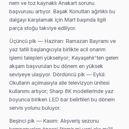
nem ve toz kaynaklı Anakart sorunu
• Başakşehir servisimizde tüm marka ve model uyuml
başvurusu artıyor. Başak Konutları ağırlıklı bu
• Başakşehir'de orijinal parça stok garantisi
dalgayı karşılamak için Mart başında ilgili
• Başakşehir servisimizde servis sonrası test ve kalib
parça stoğu takviye ediliyor.
• Başakşehir'de fatura ve resmi garanti belgesi
Üçüncü pik — Haziran: Ramazan Bayramı ve
Sharp televizyon ürünleriniz için Başakşehir'de güvenil
yaz tatili başlangıcıyla birlikte acil onarım
işlemi talepleri yükseliyor; Kayaşehir'ten gelen
Sharp Orijinal Yedek Parça Garantisi – Başakş
akşam başvuruları bu dönem en yüksek
Başakşehir'de orijinal Sharp yedek parça kullanmak, t
seviyeye ulaşıyor. Dördüncü pik — Eylül:
Başakşehir'de temin ettiğimiz parçalar:
Okulların açılmasıyla aile televizyon ünitesi
• Başakşehir'de ekran panelleri (tüm boyut ve teknoloj
kullanımı artıyor; Sharp 8K modellerinde yaz
• Başakşehir servisimizde LED aydınlatma şeritleri ve 
boyunca biriken LED bar belirtileri bu dönem
• Başakşehir'de ana işlem kartı ve güç ünitesi
servis yolunu buluyor.
• Başakşehir servisimizde sinyal kartı, inverter ve bağl
Beşinci pik — Kasım: Alışveriş sezonu
• Başakşehir'de 24 ay parça garantisi dahil