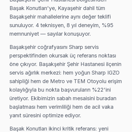
2. Başakşehir'de Sharp panel değişimi maliyeti yüksek 
Başak Konutları'ye, Kayaşehir dahil tüm
3. Başakşehir'de Quattron renk bozulmasında önce pane
Başakşehir mahallelerine aynı değer teklifi
4. Başakşehir'de 8K downscaling çipi arızasında 4K giri
sunuluyor. 4 teknisyen, 8 yıl deneyim, %95
5. Başakşehir'de Android TV update başarısız olunca 
memnuniyet — sayılar konuşuyor.
Başakşehir Sharp Onarım Fiyat Rehberi (2025):
Başakşehir coğrafyasını Sharp servis
• Başakşehir'de panel değişimi: 5.000 – 14.000 TL (IG
perspektifinden okursak üç referans noktası
• Başakşehir'de anakart tamiri: 1.500 – 4.000 TL
öne çıkıyor. Başakşehir Şehir Hastanesi ilçenin
• Başakşehir'de güç kartı tamiri: 700 – 1.800 TL
servis ağırlık merkezi: hem yoğun Sharp IGZO
• Başakşehir'de LED backlight değişimi: 500 – 1.200 T
sahipliği hem de Metro ve TEM Otoyolu erişim
kolaylığıyla bu nokta başvuruların %22'ini
Başakşehir'de fiyatlar model, boyut ve arıza türüne göre
üretiyor. Ekibimizin sabah mesaisini buradan
Neden Başakşehir'de Sharp teknik desteği Ter
başlatması hem verimliliği hem de acil vaka
yanıt süresini optimize ediyor.
Başakşehir Sharp TV Ekran Anakart Profesyonel Servis ve Tam
Başakşehir'da Sharp TV'niz bozulduğunda aklınıza birk
Başak Konutları ikinci kritik referans: yeni