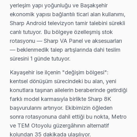
• Başakşehir'de 25+ sertifikalı teknisyen Sharp TV kon
yerleşim yapı yoğunluğu ve Başakşehir
• Başakşehir'de sadece orijinal parça kullanıyoruz. s
ekonomik yapısı bağlantılı ticari alan kullanımı,
• Osiloskop, ESR ölçer, termal kamera ile teşhis yap
Sharp Android televizyon tamir talebini sürekli
canlı tutuyor. Bu bölgeye özelleşmiş stok
Bunu da ekleyelim:, Başakşehir Şehir Hastanesi, Başak 
rotasyonu — Sharp VA Panel ve aksesuarları
Sharp TV Duvar Montajı – Başakşehir Profesy
— beklenmedik talep artışlarında dahi teslim
süresini 1 günde tutuyor.
Başakşehir'da satın aldığınız Sharp televizyonun monta
Kurulum sürecimiz:
Kayaşehir ise ilçenin "değişim bölgesi":
• Başakşehir'de motorlu döner braket montajı ve ayar
kentsel dönüşüm sürecindeki bu alan, yeni
• Başakşehir servisimizde kablo kanalı ile estetik kuru
konutlara taşınan ailelerin beraberinde getirdiği
farklı model karmasıyla birlikte Sharp 8K
• Başakşehir'de Wi-Fi optimizasyonu ve yayın ayarları
başvurularını artırıyor. Ekibimizin öğleden
• Başakşehir servisimizde oyun konsolu ve harici cihaz
sonra rotasyonuna dahil ettiği bu nokta, Metro
• Başakşehir'de uzaktan kumanda programlama
ve TEM Otoyolu güzergâhının alternatif
Doğru montaj, Sharp akıllı TV'nizin performansını do
kolundan 35 dakikada ulaşılıyor.