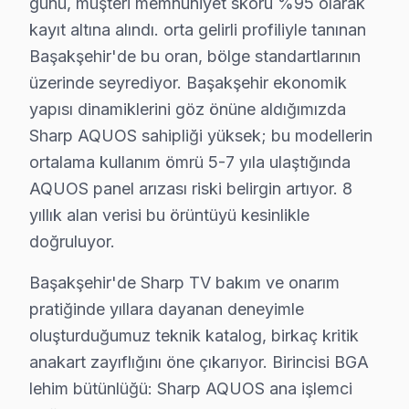
günü, müşteri memnuniyet skoru %95 olarak
Başak, özellikle daha eski yapılarla dolu olan bir mahall
kayıt altına alındı. orta gelirli profiliyle tanınan
Başakşehir'de bu oran, bölge standartlarının
Başakşehir'de Sharp TV Servisi
üzerinde seyrediyor. Başakşehir ekonomik
Başakşehir, gelişen yapısıyla birlikte televizyon arızal
yapısı dinamiklerini göz önüne aldığımızda
Sharp AQUOS sahipliği yüksek; bu modellerin
Güvercintepe'de Sharp TV Servisi
ortalama kullanım ömrü 5-7 yıla ulaştığında
Güvercintepe, eski binaların yoğun olduğu bir mahalle v
AQUOS panel arızası riski belirgin artıyor. 8
Kayabaşı'nda Sharp TV Servisi
yıllık alan verisi bu örüntüyü kesinlikle
doğruluyor.
Kayabaşı, yeni konut projeleri ile dolup taşsa da, zama
Başakşehir'de Sharp TV bakım ve onarım
Kayaşehir'de Sharp TV Servisi
pratiğinde yıllara dayanan deneyimle
Kayaşehir, yeni yapılan konut projeleri ile ilgiyi üzeri
oluşturduğumuz teknik katalog, birkaç kritik
Şahintepe'de Sharp TV Servisi
anakart zayıflığını öne çıkarıyor. Birincisi BGA
lehim bütünlüğü: Sharp AQUOS ana işlemci
Şahintepe'de, elektrik altyapısının durumu, Sharp telev