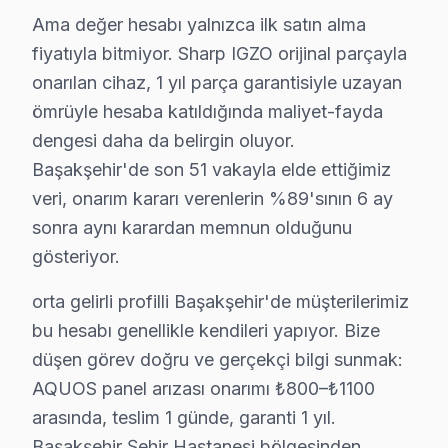
Panel değişimi: 5.000 – 14.000 TL (IGZO panel pahalı)
Ama değer hesabı yalnızca ilk satın alma
fiyatıyla bitmiyor. Sharp IGZO orijinal parçayla
Anakart tamiri: 1.500 – 4.000 TL
onarılan cihaz, 1 yıl parça garantisiyle uzayan
Güç kartı tamiri: 700 – 1.800 TL
ömrüyle hesaba katıldığında maliyet-fayda
LED backlight: 500 – 1.200 TL
dengesi daha da belirgin oluyor.
Başakşehir'de bu aralıklar model boyutu, çözünürlük ve 
Başakşehir'de son 51 vakayla elde ettiğimiz
Başakşehir'de Sharp servis istatistik notu: Son 725 
veri, onarım kararı verenlerin %89'sının 6 ay
sonra aynı karardan memnun olduğunu
Sharp TV Teknik Rehberi: Panel, Teşhis ve Ona
gösteriyor.
Başakşehir'de Sharp akıllı TV panel altyapısı hakkında
orta gelirli profilli Başakşehir'de müşterilerimiz
Başakşehir'de sharp, dünyanın önde gelen LCD panel üre
bu hesabı genellikle kendileri yapıyor. Bize
Başakşehir bölgesinde işlemci ve yazılım tarafı da önem
düşen görev doğru ve gerçekçi bilgi sunmak:
Başakşehir'de sharp'ın Aquos Vision Engine görüntü iş
AQUOS panel arızası onarımı ₺800–₺1100
Başakşehir servisimizde Sharp tamiri sırasında dikkat et
arasında, teslim 1 günde, garanti 1 yıl.
1. Başakşehir'de IGZO panel arızasında çoğunlukla pan
Başakşehir Şehir Hastanesi bölgesinden