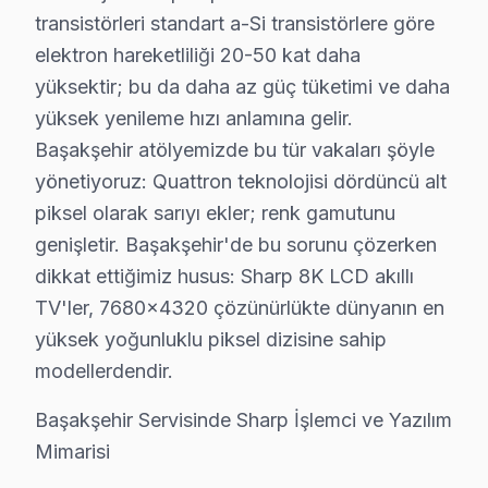
Başakşehir'da Sharp Chip-Level Tamir Uzmanl
transistörleri standart a-Si transistörlere göre
elektron hareketliliği 20-50 kat daha
Sharp ürünlerine hakim, sertifikalı teknisyen kadromuz 
yüksektir; bu da daha az güç tüketimi ve daha
Ekibimizin farkı:
yüksek yenileme hızı anlamına gelir.
• Başakşehir'de ortalama 10+ yıl sektör deneyimi
Başakşehir atölyemizde bu tür vakaları şöyle
• Sharp özel sertifika ve eğitimler
yönetiyoruz: Quattron teknolojisi dördüncü alt
• Başakşehir servisimizde güncel teknoloji ve arıza çöz
piksel olarak sarıyı ekler; renk gamutunu
• Başakşehir'de müşteri memnuniyeti odaklı yaklaşım
genişletir. Başakşehir'de bu sorunu çözerken
• Temiz ve düzenli çalışma prensibi
dikkat ettiğimiz husus: Sharp 8K LCD akıllı
Başakşehir'da bu marka televizyonunuzun tamirini kon
TV'ler, 7680×4320 çözünürlükte dünyanın en
yüksek yoğunluklu piksel dizisine sahip
Başakşehir'dan Komşu İlçelere Sharp Servis 
modellerdendir.
Sharp akıllı TV teknik desteğimiz Başakşehir merkezden
Başakşehir Servisinde Sharp İşlemci ve Yazılım
Servis ağı detayları:
Mimarisi
• Başakşehir ve çevresi tam kapsama — Başakşehir ser