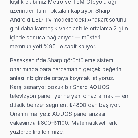
kişilik ekibimiz Metro ve TEM Otoyolu ağı
Başakşehir'de sharp'ın Aquos Vision Engine görüntü işl
üzerinden tüm noktaları kapsıyor. Sharp
Başakşehir'de Sharp Yazılım Platformu
Android LED TV modellerdeki Anakart sorunu
Başakşehir'de android LED TV 10/11 (2020+ modeller), 
gibi daha karmaşık vakalar bile ortalama 2 gün
Başakşehir Servisimizde Sharp Teşhis Yaklaşımı
içinde sonuca bağlanıyor — müşteri
memnuniyeti %95 ile sabit kalıyor.
Başakşehir'de sharp televizyon paneli servis menüsü: 
Başakşehir'de Sharp Servisinde Öne Çıkan Teknik Not
Başakşehir'de Sharp görüntüleme sistemi
1. Başakşehir'de IGZO panel arızasında çoğunlukla pan
onarımında para harcamanın gerçek değerini
2. Başakşehir'de söz konusu model panel değişimi mali
anlaşılır biçimde ortaya koymak istiyoruz.
3. Başakşehir'de Quattron renk bozulmasında önce pane
Karşı senaryo: bozuk bir Sharp AQUOS
televizyon paneli yerine yeni cihaz almak — en
4. Başakşehir'de 8K downscaling çipi arızasında 4K giri
düşük benzer segment ₺4800'dan başlıyor.
5. Başakşehir'de Android televizyon update başarısız
Onarım maliyeti: AQUOS panel arızası
Başakşehir Servisimizde En Sık Gelen Sharp Modelleri
vakasında ₺800–₺1100. Matematiksel fark
AQUOS 4K LC-55-65CQ serisi · 8K LC-70X500E · Android
yüzlerce lira lehimize.
Başakşehir Sharp Onarım Maliyet Rehberi (2025-2026