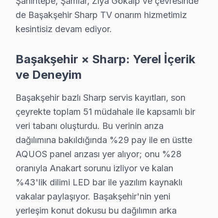
Şahintepe, Şamlar, Ziya Gökalp ve çevresinde
Fiyat Aralığı (2025): ₺1,200 - ₺2,500
de Başakşehir Sharp TV onarım hizmetimiz
En Çok Etkilenen Modeller: LC-65UI7352E.
kesintisiz devam ediyor.
3.
Güç Kartı Problemleri
Fiziksel Belirti: Cihazın ani kapanma sorunları.
Başakşehir × Sharp: Yerel İçerik
Neden: Güç girişlerinde yaşanan dalgalanmalar ve 
ve Deneyim
Fiyat Aralığı (2025): ₺800 - ₺1,800
En Çok Etkilenen Modeller: LC-43UI7352E.
Başakşehir bazlı Sharp servis kayıtları, son
çeyrekte toplam 51 müdahale ile kapsamlı bir
4.
Backlight Arızası
veri tabanı oluşturdu. Bu verinin arıza
Fiziksel Belirti: Ekranın kararması veya eşit olm
dağılımına bakıldığında %29 pay ile en üstte
Neden: Aydınlatma armatürlerinin zamanla arızal
AQUOS panel arızası yer alıyor; onu %28
Fiyat Aralığı (2025): ₺1,000 - ₺1,800
oranıyla Anakart sorunu izliyor ve kalan
En Çok Etkilenen Modeller: LC-55UI7352E.
%43'lik dilimi LED bar ile yazılım kaynaklı
5.
Yazılım Sorunları
vakalar paylaşıyor. Başakşehir'nin yeni
Fiziksel Belirti: Uygulamaların veya menülerin d
yerleşim konut dokusu bu dağılımın arka
Neden: Yazılımların güncellenmemesi ya da hatal