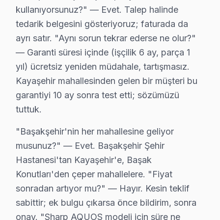
Başakşehir'de fiyata dahil olanlar:
kullanıyorsunuz?" — Evet. Talep halinde
• Arıza tespiti (teşhis)
tedarik belgesini gösteriyoruz; faturada da
• İşçilik maliyeti
ayrı satır. "Aynı sorun tekrar ederse ne olur?"
— Garanti süresi içinde (işçilik 6 ay, parça 1
• 2 yıl garanti (parça + işçilik)
yıl) ücretsiz yeniden müdahale, tartışmasız.
• Sigortalı taşıma (gerekirse)
Kayaşehir mahallesinden gelen bir müşteri bu
Başakşehir'da Sharp LED TV için fiyat almak: Hattımızı 
garantiyi 10 ay sonra test etti; sözümüzü
Başakşehir'da Sharp Servis Garantisi – 2 Yıl
tuttuk.
Sharp TV Servis Garanti Belgesi – Yazılı ve İmzalı Güvence
"Başakşehir'nin her mahallesine geliyor
Başakşehir'da Sharp televizyon paneli tamiri yaptıranl
musunuz?" — Evet. Başakşehir Şehir
Başakşehir'de her onarımda ne sağlıyoruz?
Hastanesi'tan Kayaşehir'e, Başak
Konutları'den çeper mahallelere. "Fiyat
• 2 yıl yazılı işçilik garantisi
sonradan artıyor mu?" — Hayır. Kesin teklif
• Başakşehir'de kullanılan orijinal parçalar için 2 yıl pa
sabittir; ek bulgu çıkarsa önce bildirim, sonra
• Aynı sorunun tekrarı → Başakşehir'de ücretsiz yen
onay. "Sharp AQUOS modeli için süre ne