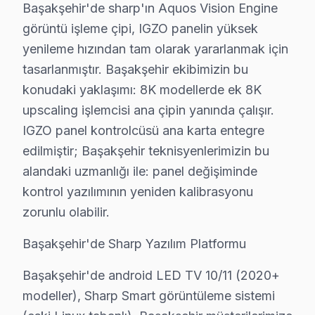
Başakşehir'de sharp'ın Aquos Vision Engine
• Başakşehir'de yoğun saatlerde bile aynı gün müdah
görüntü işleme çipi, IGZO panelin yüksek
• Başakşehir'de kurumsal ve bireysel müşterilere öze
yenileme hızından tam olarak yararlanmak için
Başakşehir'da Sharp desteği bir telefon kadar yakın.
tasarlanmıştır. Başakşehir ekibimizin bu
konudaki yaklaşımı: 8K modellerde ek 8K
Sharp TV'nizin Ömrünü Uzatmanın Yolları – Ba
upscaling işlemcisi ana çipin yanında çalışır.
Sharp görüntüleme sistemi ürünlerinizden uzun yıllar 
IGZO panel kontrolcüsü ana karta entegre
TV uzun ömür için ipuçları:
edilmiştir; Başakşehir teknisyenlerimizin bu
• Başakşehir'de yılda 1-2 kez profesyonel bakım yaptı
alandaki uzmanlığı ile: panel değişiminde
• Başakşehir'de ekranı yumuşak mikrofiber bezle silin,
kontrol yazılımının yeniden kalibrasyonu
• Başakşehir'de uzun süreli aynı görüntü bırakmayın 
zorunlu olabilir.
• Enerji tasarrufu için kullanmadığınızda Başakşehir'd
Başakşehir'de Sharp Yazılım Platformu
• Başakşehir'de Smart televizyon uygulamalarını düzen
Başakşehir'de android LED TV 10/11 (2020+
• Uzaktan kumanda pilleri Başakşehir'de 6 ayda bir ye
modeller), Sharp Smart görüntüleme sistemi
Başakşehir'da Sharp bakım ve önleyici servis hizmetle