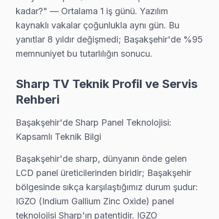
• Resmi fatura + garanti belgesi (kağıt/dijital)
kadar?" — Ortalama 1 iş günü. Yazılım
Başakşehir'de garanti süreci nasıl işler?
kaynaklı vakalar çoğunlukla aynı gün. Bu
Onarım bittikten sonra Başakşehir servisimizde imzalı ga
yanıtlar 8 yıldır değişmedi; Başakşehir'de %95
Başakşehir'da Sharp servisi sonrası güvende olun.
memnuniyet bu tutarlılığın sonucu.
Başakşehir'da Aynı Gün Sharp Servis – Hızlı 
Sharp TV Teknik Profil ve Servis
Arızalı televizyonlarınız günlük yaşamınızı aksatmasın
Rehberi
Hızlı servis avantajlarımız:
Başakşehir'de Sharp Panel Teknolojisi:
• Ortalama 1-2 saat içinde Başakşehir adresinize ulaşır
Kapsamlı Teknik Bilgi
• Başakşehir stoğumuzda hazır yedek parça ile tek se
• Başakşehir genelinde hafta sonu ve tatil günlerinde s
Başakşehir'de sharp, dünyanın önde gelen
• Online randevu ve SMS bilgilendirme
LCD panel üreticilerinden biridir; Başakşehir
• Başakşehir çoklu randevu çakışmasında alternatif t
bölgesinde sıkça karşılaştığımız durum şudur:
IGZO (Indium Gallium Zinc Oxide) panel
Başakşehir'da Sharp ekran arızalarınız için vakit kayb
teknolojisi Sharp'ın patentidir. IGZO