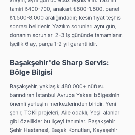
arayın, aynı gün ücretsiz teşhis alın. Yazılım
tamiri ₺400-700, anakart ₺800-1.800, panel
· Bakırköy Sharp
· Bayrampaşa Sharp
₺1.500-8.000 aralığındadır; kesin fiyat teşhis
sonrası belirlenir. Yazılım sorunları aynı gün,
· Beşiktaş Sharp
· Beylikdüzü Sharp
donanım sorunları 2-3 iş gününde tamamlanır.
İşçilik 6 ay, parça 1-2 yıl garantilidir.
Başakşehir Diğer Marka Servisleri
Başakşehir'de Sharp Servis:
· Başakşehir Sony
· Başakşehir Philips
Bölge Bilgisi
· Başakşehir Hi-Level
· Başakşehir iFFALCON
Başakşehir, yaklaşık 480.000+ nüfusu
barındıran İstanbul Avrupa Yakası bölgesinin
· Başakşehir Samsung
· Başakşehir LG
önemli yerleşim merkezlerinden biridir. Yeni
· Başakşehir Panasonic
· Başakşehir Toshiba
şehir, TOKİ projeleri, Aile odaklı, Yeşil alanlar
gibi özellikler bu ilçeyi tanımlar. Başakşehir
Şehir Hastanesi, Başak Konutları, Kayaşehir