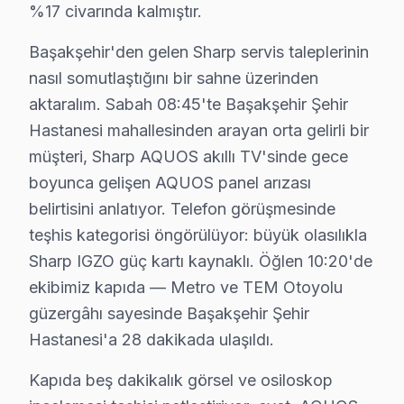
%17 civarında kalmıştır.
Başakşehir × Sharp: Yerel İçerik ve Deneyim
Başakşehir'den gelen Sharp servis taleplerinin
Başakşehir bazlı Sharp servis kayıtları, son çeyrekte 
nasıl somutlaştığını bir sahne üzerinden
Coğrafi kırılıma geçildiğinde Başakşehir Şehir Hastanes
aktaralım. Sabah 08:45'te Başakşehir Şehir
Servis kalitesi tarafında ise tablo belirgin biçimde ol
Hastanesi mahallesinden arayan orta gelirli bir
Başakşehir'de Sharp TV bakım ve onarım pratiğinde yıl
müşteri, Sharp AQUOS akıllı TV'sinde gece
İkincisi anakart güç düzlemleri: Sharp Android TV pla
boyunca gelişen AQUOS panel arızası
Üçüncüsü eMMC depolama: söz konusu model 8K modelleri
belirtisini anlatıyor. Telefon görüşmesinde
Başakşehir'den gelen bu cihaz servis taleplerinin nas
teşhis kategorisi öngörülüyor: büyük olasılıkla
Kapıda beş dakikalık görsel ve osiloskop incelemesi te
Sharp IGZO güç kartı kaynaklı. Öğlen 10:20'de
Bu hikayenin olağan olması, Başakşehir'de 8 yıllık bi
ekibimiz kapıda — Metro ve TEM Otoyolu
güzergâhı sayesinde Başakşehir Şehir
Başakşehir'de Sharp görüntüleme sistemi onarımında p
Hastanesi'a 28 dakikada ulaşıldı.
Ama değer hesabı yalnızca ilk satın alma fiyatıyla bit
orta gelirli profilli Başakşehir'de müşterilerimiz bu 
Kapıda beş dakikalık görsel ve osiloskop
Başakşehir coğrafyasını bu cihaz servis perspektifinde