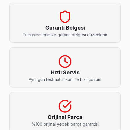
Bahçeşehir 1. Kısım Sharp Servis
Sharp TV'de T-Con kart arızası Bahçeşehir 1. Kısım mahalles
Sharp Servis Merkezi →
Garanti Belgesi
Bahçeşehir 2. Kısım Sharp Servis
Tüm işlemlerimize garanti belgesi düzenlenir
Başakşehir'da Bahçeşehir 2. Kısım mahallesi için Sharp T
Başakşehir Sharp Servis →
Başak Sharp Servis
Başakşehir'da Başak mahallesi Sharp kullanıcıları arıza s
Hızlı Servis
Aynı gün teslimat imkanı ile hızlı çözüm
Başakşehir TV Servis Merkezi →
Başakşehir Sharp Servis
Başakşehir'da Başakşehir mahallesi için Sharp TV tamir r
Sharp Servis Merkezi →
Orijinal Parça
Güvercintepe Sharp Servis
%100 orijinal yedek parça garantisi