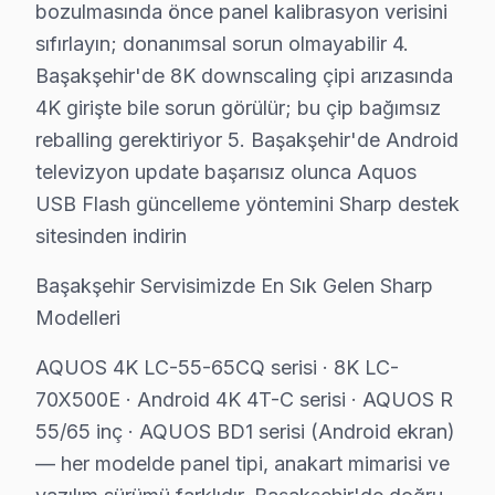
bozulmasında önce panel kalibrasyon verisini
Servis sürecinin başından sonuna kadar şeffaf fiyat pol
sıfırlayın; donanımsal sorun olmayabilir 4.
Ücretsiz Arıza Tespiti: Başakşehir'de arıza tespiti tam
Başakşehir'de 8K downscaling çipi arızasında
Şeffaf Fiyat Teklifi: Hangi bileşenlerin değişeceğini, h
4K girişte bile sorun görülür; bu çip bağımsız
Garantili Servis Avantajı: 6 ay-2 yıl garanti ile aynı s
reballing gerektiriyor 5. Başakşehir'de Android
» Basit arızalarda aynı gün servis tamamlanır. Karmaş
televizyon update başarısız olunca Aquos
USB Flash güncelleme yöntemini Sharp destek
Sharp Servisi Garanti ve Sonrası Destek
sitesinden indirin
Başakşehir Sharp TV Servis Garanti Belgesi - 1 Yıl Parça Güve
Başakşehir Servisimizde En Sık Gelen Sharp
Başakşehir'de Sharp televizyon tamirinde garanti polit
Modelleri
Başakşehir servisinde işçilik garantisi: Sharp tamiri
bu marka parça garantisi: Başakşehir'de değiştirdiğimiz
AQUOS 4K LC-55-65CQ serisi · 8K LC-
70X500E · Android 4K 4T-C serisi · AQUOS R
Garanti belgesi: Her Başakşehir Sharp tamiri sonrası imzal
55/65 inç · AQUOS BD1 serisi (Android ekran)
Başakşehir servis sonrası erişim: "bu cihaz TV'min sesi
— her modelde panel tipi, anakart mimarisi ve
Başakşehir'de Sharp Servis Karşılaştırma Anal