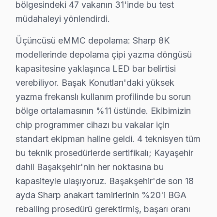
bölgesindeki 47 vakanın 31'inde bu test
müdahaleyi yönlendirdi.
Başakşehir Sharp servis - TV Tamiri
"Başakşehir'da Sharp servisi pahalı mı?" — en sık sor
Üçüncüsü eMMC depolama: Sharp 8K
modellerinde depolama çipi yazma döngüsü
Dürüst cevap: fiyat, arızaya göre değişir. Yazılım ₺4
kapasitesine yaklaşınca LED bar belirtisi
Fabrika Servis — Başakşehir Şehir Hastanesi ve Metro 
verebiliyor. Başak Konutları'daki yüksek
Başakşehir'de Sharp Servis: Bölge Bilgisi
yazma frekanslı kullanım profilinde bu sorun
bölge ortalamasının %11 üstünde. Ekibimizin
Başakşehir, yaklaşık 480.000+ nüfusu barındıran İstanb
chip programmer cihazı bu vakalar için
Başakşehir Mahalle Bazlı Sharp TV Servis Ka
standart ekipman haline geldi. 4 teknisyen tüm
bu teknik prosedürlerde sertifikalı; Kayaşehir
Başakşehir genelinde Sharp LED TV teknik servis hizme
dahil Başakşehir'nin her noktasına bu
Altınşehir, Bahçeşehir 1. Kısım, Bahçeşehir 2. Kısım,
kapasiteyle ulaşıyoruz. Başakşehir'de son 18
Başakşehir, Güvercintepe, Kayabaşı, Kayaşehir bölgel
ayda Sharp anakart tamirlerinin %20'i BGA
Şahintepe, Şamlar, Ziya Gökalp ve çevresinde de Başa
reballing prosedürü gerektirmiş, başarı oranı