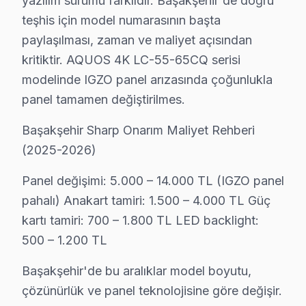
yazılım sürümü farklıdır. Başakşehir'de doğru
teşhis için model numarasının başta
Başakşehir'de Sharp servis talebini komşu bölgelerle k
paylaşılması, zaman ve maliyet açısından
Metro ve TEM Otoyolu ulaşım ağı sayesinde Başakşehir 
kritiktir. AQUOS 4K LC-55-65CQ serisi
Başakşehir'nin Yeni şehir profili söz konusu model tele
modelinde IGZO panel arızasında çoğunlukla
panel tamamen değiştirilmes.
Başakşehir Sharp TV Servisi – Sık Sorulan Sor
Başakşehir'de Sharp akıllı TV onarım işlemi fiyatları
Başakşehir Sharp Onarım Maliyet Rehberi
(2025-2026)
C: Başakşehir'de arıza türüne göre değişir: Başakşehi
S: Fabrika Servis Sharp yetkili servisi midir?
Panel değişimi: 5.000 – 14.000 TL (IGZO panel
C: Başakşehir'de resmi anlamda marka yetkili servisi de
pahalı) Anakart tamiri: 1.500 – 4.000 TL Güç
S: Başakşehir'de orijinal mi yoksa yan sanayi parça mı 
kartı tamiri: 700 – 1.800 TL LED backlight:
C: Başakşehir servisimizde yalnızca orijinal ve OEM eşd
500 – 1.200 TL
S: Başakşehir'de Sharp LED TV tamiri ne kadar sürer
Başakşehir'de bu aralıklar model boyutu,
C: Başakşehir'de yazılım ve güç sorunları genellikle ay
çözünürlük ve panel teknolojisine göre değişir.
S: Başakşehir'de arıza tespiti ücretsiz mi?