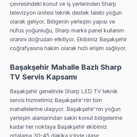
çevresindeki konut ve iş yerlerinden Sharp
televizyon ünitesi teknik destek talebi yoğun
Başakşehir'de Sharp TV Servisi Hakkında K
olarak geliyor. Bölgenin yerleşim yapısı ve
Başakşehir'de Sharp televizyon servis sorunuza tek cü
nüfus yoğunluğu, Sharp marka panel kullanım
oranını doğrudan etkiliyor. Ekibimiz Başakşehir
coğrafyasına hakim olarak hızlı erişim sağlıyor.
Sharp Servis Deneyimimiz
Başakşehir Mahalle Bazlı Sharp
TV Servis Kapsamı
✓ 15+ Yıl Deneyim
✓ Yazılı Garanti Belgesi
Başakşehir genelinde Sharp LED TV teknik
✓ Orijinal Yedek Parça
servis hizmetimiz Başakşehir'nin tüm
✓ Ücretsiz Arıza Tespiti
mahallelerine ulaşıyor. Başakşehir'nin yoğun
yerleşim alanlarından sakin konut bölgelerine
Başakşehir, İstanbul'un köklü ilçelerinden biri olup bölgemizdek
kadar her noktaya Başakşehir ekibimiz
ortalama 30-45 dakika içinde ulaşır.
Sharp Arızaları: Sahadan Gözlemler