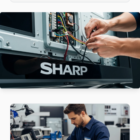
Başakşehir'da Güvercintepe bölgesi dahil tüm hizmet alanımı
Başakşehir Sharp Servis →
Kayabaşı Sharp Servis
Kayabaşı mahallesinde Sharp TV arızaları için aynı gün rande
Kayabaşı Sharp Anakart Tamiri →
Kayaşehir Sharp Servis
Sharp marka TV'niz Kayaşehir'de çalışmıyorsa teknik ekibim
Kayaşehir Sharp Anakart Tamiri →
Şahintepe Sharp Servis
Başakşehir'da Şahintepe mahallesi için Sharp TV tamir ra
Başakşehir TV Servis Merkezi →
Şamlar Sharp Servis
Şamlar mahallesi Sharp TV teknisyeniniz ortalama 90 dakik