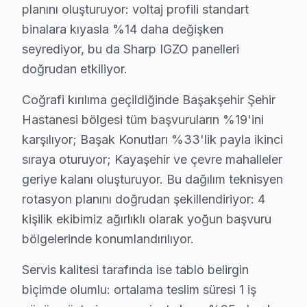
planını oluşturuyor: voltaj profili standart
Fiyat Aralığı (2025): ₺300 - ₺600
binalara kıyasla %14 daha değişken
En Çok Etkilenen Modeller: LC-60UI7352E.
seyrediyor, bu da Sharp IGZO panelleri
Başakşehir’in çeşitli mahallelerinde bu arızalarla sık
doğrudan etkiliyor.
Başakşehir Sahasından Sharp Notları
Coğrafi kırılıma geçildiğinde Başakşehir Şehir
Hastanesi bölgesi tüm başvuruların %19'ini
Altınşehir'de Sharp TV Servisi
karşılıyor; Başak Konutları %33'lik payla ikinci
Altınşehir, Sharp ekran'lerin en çok karşılaştığı sorunl
sıraya oturuyor; Kayaşehir ve çevre mahalleler
geriye kalanı oluşturuyor. Bu dağılım teknisyen
Bahçeşehir 1. Kısım'da Sharp TV Servisi
rotasyon planını doğrudan şekillendiriyor: 4
Bahçeşehir 1. Kısım'da, özellikle yeni yapılan apartman
kişilik ekibimiz ağırlıklı olarak yoğun başvuru
bölgelerinde konumlandırılıyor.
Bahçeşehir 2. Kısım'da Sharp TV Servisi
Bahçeşehir 2. Kısım, yeni konut projeleriyle dikkat çeki
Servis kalitesi tarafında ise tablo belirgin
biçimde olumlu: ortalama teslim süresi 1 iş
Başak'ta Sharp TV Servisi