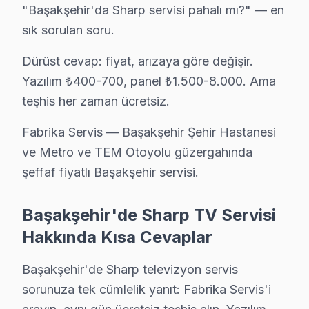
· Başakşehir'de
510+
Sharp TV tamiri
"Başakşehir'da Sharp servisi pahalı mı?" — en
· Müşteri memnuniyeti
%97
sık sorulan soru.
· Ortalama tamir süresi:
1–2 iş günü
· Tüm işlemler
2 yıl garantili
Dürüst cevap: fiyat, arızaya göre değişir.
Yazılım ₺400-700, panel ₺1.500-8.000. Ama
teşhis her zaman ücretsiz.
Bu sayfayla ilgili hizmet sayfaları:
↑ Sharp Servis Ana Sayfası
Fabrika Servis — Başakşehir Şehir Hastanesi
ve Metro ve TEM Otoyolu güzergahında
↑ Başakşehir TV Servis Merkezi
şeffaf fiyatlı Başakşehir servisi.
Başakşehir'de Sharp TV Servisi
Hakkında Kısa Cevaplar
Başakşehir Yakın İlçelerde Sharp Servisi
· Arnavutköy Sharp
· Avcılar Sharp
Başakşehir'de Sharp televizyon servis
sorunuza tek cümlelik yanıt: Fabrika Servis'i
· Bağcılar Sharp
· Bahçelievler Sharp