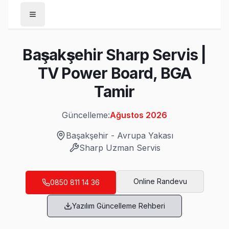
Anasayfa
Başakşehir Sharp Servis |
/
Başakşehir
TV Power Board, BGA
/
Sharp
Tamir
Son Güncelleme:
Ağustos 2026
Güncelleme:
Ağustos 2026
Başakşehir
-
Avrupa Yakası
Sharp
Uzman Servis
Başakşehir'da Mahalle Mahalle Sharp TV S
Altınşehir Sharp Servis
Online Randevu
0850 811 14 36
Sharp TV Altınşehir'de internet bağlantısı sorunuyla geli
Yazılım Güncelleme Rehberi
Altınşehir Sharp Anakart Tamiri →