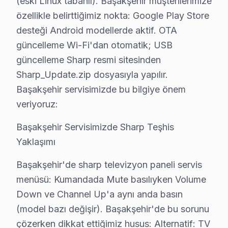
(eski Linux tabanlı). Başakşehir müşterilerimize
Sharp TV'lerde Sık Görülen Arızalar
özellikle belirttiğimiz nokta: Google Play Store
desteği Android modellerde aktif. OTA
Başakşehir bölgesindeki Sharp kullanıcılarının getirdi
güncelleme Wi-Fi'dan otomatik; USB
AQUOS panel arızası: Başakşehir'de Sharp IGZO panellerin
güncelleme Sharp resmi sitesinden
Anakart sorunu: Başakşehir'de Android akıllı TV siste
Sharp_Update.zip dosyasıyla yapılır.
LED bar: Başakşehir'de VA Panel ekranlarda daha sık r
Başakşehir servisimizde bu bilgiye önem
Sistem yazılımı: Başakşehir'de bu sorunla başvuran müşt
veriyoruz:
» Başakşehir'de tüm Sharp model ve serilerinde IGZO, 
Başakşehir Servisimizde Sharp Teşhis
Yaklaşımı
Başakşehir Sharp TV Arızaları – Televizyonun
Sharp televizyonunuz beklenmedik bir anda arıza mı y
Başakşehir'de sharp televizyon paneli servis
Sharp televizyon paneli'lerde gözlemlenen başlıca tek
menüsü: Kumandada Mute basılıyken Volume
Down ve Channel Up'a aynı anda basın
• Başakşehir'de Ekran Arızaları: Panel çizgisi, renk b
(model bazı değişir). Başakşehir'de bu sorunu
• Başakşehir'de Güç Sorunları: Kırmızı ışık yanıp sön
çözerken dikkat ettiğimiz husus: Alternatif: TV
• Başakşehir'de Ses Arızaları: Hoparlör bozukluğu, se