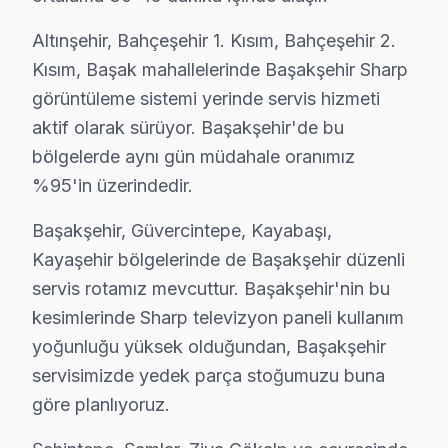
Bugün Başakşehir'den bir Sharp UHD serisi ekran geldi.
Altınşehir, Bahçeşehir 1. Kısım, Bahçeşehir 2.
Kısım, Başak mahallelerinde Başakşehir Sharp
Servise girdiğimde, Sharp televizyonunuz’nin UHD seris
görüntüleme sistemi yerinde servis hizmeti
Genellikle, Başakşehir’de yaşayanların daha yüksek tekn
aktif olarak sürüyor. Başakşehir'de bu
Başakşehir Mahallelerinde Sharp Servisi
bölgelerde aynı gün müdahale oranımız
%95'in üzerindedir.
Başakşehir bölgesinden gelen teknik sorunlar arasında e
1.
Panel Sorunu (Aşınma ve Yıpranma)
Başakşehir, Güvercintepe, Kayabaşı,
Kayaşehir bölgelerinde de Başakşehir düzenli
Fiziksel Belirti: Ekranda gölgeler ve renk kaymala
servis rotamız mevcuttur. Başakşehir'nin bu
Neden: Sharp televizyonunuz'lerde kullanılan pane
kesimlerinde Sharp televizyon paneli kullanım
Fiyat Aralığı (2025): ₺2,500 - ₺4,000
yoğunluğu yüksek olduğundan, Başakşehir
En Çok Etkilenen Modeller: LC-70UI7352E, LC-
servisimizde yedek parça stoğumuzu buna
2.
Anakart Arızası
göre planlıyoruz.
Fiziksel Belirti: ekran’nin açılmaması veya ses g
Neden: Cihazın içindeki chip setinin ısınması 