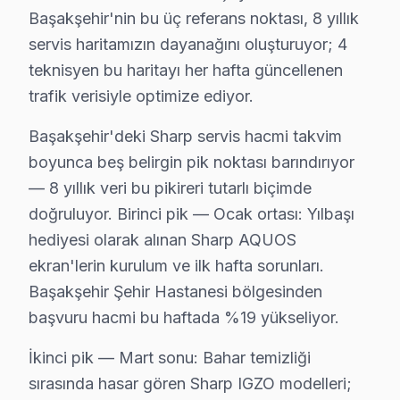
Başakşehir'nin bu üç referans noktası, 8 yıllık
Başakşehir Sharp TV Bakım Paketi – Uzun Ömü
servis haritamızın dayanağını oluşturuyor; 4
Düzenli bakım, Sharp televizyonunuzun ömrünü uzatır
teknisyen bu haritayı her hafta güncellenen
TV bakım hizmetlerimiz:
trafik verisiyle optimize ediyor.
• Başakşehir'de toz ve ısı yönetimi optimizasyonu
Başakşehir'deki Sharp servis hacmi takvim
• Güç kartı kondansatör ön kontrolü — Başakşehir se
boyunca beş belirgin pik noktası barındırıyor
• Başakşehir'de ekran pikseli ve renk kalibrasyonu
— 8 yıllık veri bu pikireri tutarlı biçimde
• Ses sistemi ve hoparlör temizliği — Başakşehir
doğruluyor. Birinci pik — Ocak ortası: Yılbaşı
• Başakşehir'de bağlantı portları ve konektör bakımı
hediyesi olarak alınan Sharp AQUOS
Başakşehir bölgesinde Sharp televizyonlarınız için yıl
ekran'lerin kurulum ve ilk hafta sorunları.
Başakşehir Şehir Hastanesi bölgesinden
Başakşehir'da Sharp TV Yerinde Onarım – Evin
başvuru hacmi bu haftada %19 yükseliyor.
Başakşehir'da Sharp televizyonunuz arızalandığında on
İkinci pik — Mart sonu: Bahar temizliği
Yerinde tamir işlemi sürecimiz — Başakşehir:
sırasında hasar gören Sharp IGZO modelleri;
• Başakşehir'de randevu sonrası 1-2 saat içinde kapın