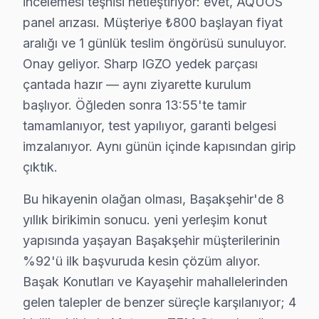
incelemesi teşhisi netleştiriyor: evet, AQUOS
Başak Konutları ikinci kritik referans: yeni yerleşim 
panel arızası. Müşteriye ₺800 başlayan fiyat
aralığı ve 1 günlük teslim öngörüsü sunuluyor.
Kayaşehir ise ilçenin "değişim bölgesi": kentsel dönüşü
Onay geliyor. Sharp IGZO yedek parçası
Başakşehir'deki Sharp servis hacmi takvim boyunca beş 
çantada hazır — aynı ziyarette kurulum
İkinci pik — Mart sonu: Bahar temizliği sırasında hasa
başlıyor. Öğleden sonra 13:55'te tamir
Üçüncü pik — Haziran: Ramazan Bayramı ve yaz tatili ba
tamamlanıyor, test yapılıyor, garanti belgesi
Beşinci pik — Kasım: Alışveriş sezonu kampanyaları ön
imzalanıyor. Aynı günün içinde kapısından girip
Başakşehir'de Sharp servisi seçmeden önce sorulması ge
çıktık.
"bu TV IGZO için orijinal parça mı kullanıyorsunuz?" — 
Bu hikayenin olağan olması, Başakşehir'de 8
"Başakşehir'nin her mahallesine geliyor musunuz?" — E
yıllık birikimin sonucu. yeni yerleşim konut
Sharp TV Teknik Profil ve Servis Rehberi
yapısında yaşayan Başakşehir müşterilerinin
%92'ü ilk başvuruda kesin çözüm alıyor.
Başakşehir'de Sharp Panel Teknolojisi: Kapsamlı Tekni
Başak Konutları ve Kayaşehir mahallelerinden
Başakşehir'de sharp, dünyanın önde gelen LCD panel üre
gelen talepler de benzer süreçle karşılanıyor; 4
Başakşehir Servisinde Sharp İşlemci ve Yazılım Mimari