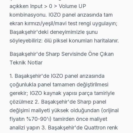
açıkken Input > 0 > Volume UP
• Başakşehir'de Kart Arızaları: T-Con kartı, power bo
kombinasyonu. IGZO panel arızasında tam
• Başakşehir'de Yazılım Sorunları: Uygulama açılmıyo
ekran kırmızı/yeşil/mavi test rengi uygulayın;
• Başakşehir'de Bağlantı Sorunları: HDMI algılanmıyor
Başakşehir'deki deneyimimizle şunu
Chip-level onarım işlemi kapasitemizle Başakşehir'deki 
söyleyebiliriz: ölü piksel konumları haritalanır.
Başakşehir Sharp TV Teknik Destek Kapsamı
Başakşehir'de Sharp Servisinde Öne Çıkan
Teknik Notlar
Başakşehir'de Sharp TV sahiplerine sunduğumuz tekni
IGZO/VA Panel ve Ekran Onarımı: Renk bozulması, pikse
1. Başakşehir'de IGZO panel arızasında
Kart Düzeyinde Tamir: Ana kart, güç kartı ve T-Con ka
çoğunlukla panel tamamen değiştirilmesi
Smart akıllı TV Platform Sorunları: AQUOS ve Android
gerekir; IGZO kaynak yapısı parça tamiriyle
çözülmez 2. Başakşehir'de Sharp panel
Port ve Bağlantı Tamiri: HDMI, USB ve optik ses çıkış
değişimi maliyeti yüksek olduğundan (orijinal
» Başakşehir genelinde mobil servis ekibimizle yerinde
fiyatın %70-90'ı) tamirden önce maliyet
Şeffaf Fiyatlandırma ve Müşteri Memnuniyeti
analizi yapın 3. Başakşehir'de Quattron renk