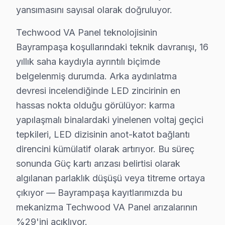
yansımasını sayısal olarak doğruluyor.
Chip-level tamir kapasitemizle Bayrampaşa'deki Techwoo
Techwood VA Panel teknolojisinin
Neden Bayrampaşa'de Techwood teknik desteğ
Bayrampaşa koşullarındaki teknik davranışı, 16
Bayrampaşa Techwood TV Ekran Anakart Profesyonel Servis 
yıllık saha kaydıyla ayrıntılı biçimde
Bayrampaşa'da Techwood LED TV'niz bozulduğunda aklı
belgelenmiş durumda. Arka aydınlatma
• Bayrampaşa'de 25+ sertifikalı teknisyen Techwood g
devresi incelendiğinde LED zincirinin en
hassas nokta olduğu görülüyor: karma
• Bayrampaşa'de sadece orijinal parça kullanıyoruz. 
yapılaşmalı binalardaki yinelenen voltaj geçici
• Osiloskop, ESR ölçer, termal kamera ile teşhis yap
tepkileri, LED dizisinin anot-katot bağlantı
Açıkçası,, Forum İstanbul, Bayrampaşa Cezaevi (eski),
direncini kümülatif olarak artırıyor. Bu süreç
sonunda Güç kartı arızası belirtisi olarak
Bayrampaşa Techwood TV Yerleştirme ve Bağl
algılanan parlaklık düşüşü veya titreme ortaya
Yeni bir Techwood televizyon aldıysanız, Bayrampaşa'd
çıkıyor — Bayrampaşa kayıtlarımızda bu
Sunduğumuz kurulum seçenekleri:
mekanizma Techwood VA Panel arızalarının
• Bayrampaşa'de tek veya çift ekran kurulumu (ev/ofi
%29'ini açıklıyor.