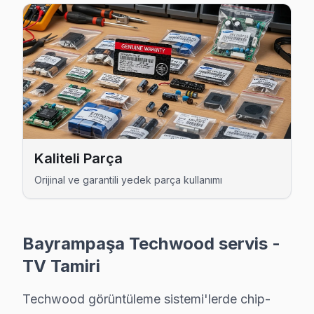
Kaliteli Parça
Techwood Uzman Teknisyen Ekibi — Bayrampaşa
Orijinal ve garantili yedek parça kullanımı
Hakan Ö. — Techwood Servis Uzmanı
14 yıllık Techwood TV tamir deneyimi. Bayrampaşa ve çevre 
· Techwood fabrika servis sertifikası
Bayrampaşa Techwood servis -
· Orijinal ve OEM yedek parça tedarikçisi
· 2010'dan günümüze tüm Techwood modelleri
TV Tamiri
Bayrampaşa Servis İstatistikleri
Techwood görüntüleme sistemi'lerde chip-