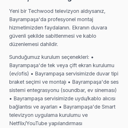
Bayrampaşa'de bu marka teknik destek hizmetimiz TV a
Yeni bir Techwood televizyon aldıysanız,
Bayrampaşa Techwood servis ekibi olarak, Bayrampaşa'd
Bayrampaşa'da profesyonel montaj
Fabrika Servis Techwood Saha Deneyimi: Bayr
hizmetimizden faydalanın. Ekranın duvara
güvenli şekilde sabitlenmesi ve kablo
Saha gözlemlerimiz — Bayrampaşa özelinde Techwood 
düzenlemesi dahildir.
Bayrampaşa'deki Techwood başvuruları incelendiğinde e
Bayrampaşa'de son değerlendirme döneminde tamaml
Sunduğumuz kurulum seçenekleri: •
— %87 aynı gün teslim
Bayrampaşa'de tek veya çift ekran kurulumu
— %5 2-3 gün içinde teslim
(ev/ofis) • Bayrampaşa servisimizde duvar tipi
braket seçimi ve montajı • Bayrampaşa'de ses
— %8 parça tedarik bekleme (nadir model)
sistemi entegrasyonu (soundbar, ev sineması)
Techwood konusundaki 12 yıllık deneyimimiz, her yeni 
• Bayrampaşa servisimizde uydu/kablo alıcısı
Bayrampaşa'de müşteri memnuniyeti %95 — bu rakamı ko
bağlantısı ve ayarları • Bayrampaşa'de Smart
televizyon uygulama kurulumu ve
Bayrampaşa Techwood Servisimizin Hizmet Ve
Netflix/YouTube yapılandırması
Bayrampaşa'da Techwood servisine ihtiyaç duyduğunuzda