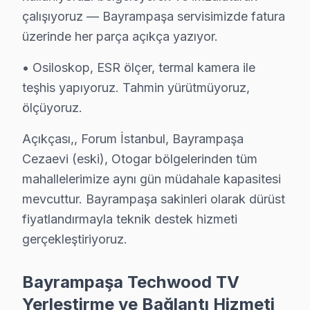
• Bayrampaşa'de Techwood Yetkili Hizmet Sertifikas
çalışıyoruz — Bayrampaşa servisimizde fatura
Bayrampaşa teknisyenlerimiz Techwood tarafından resmi
üzerinde her parça açıkça yazıyor.
• Bayrampaşa'de BGA ve SMD Lehimleme Uzmanlığı
• Osiloskop, ESR ölçer, termal kamera ile
Osiloskop, ESR ölçer ve termal kamera ile bozuk bileşe
teşhis yapıyoruz. Tahmin yürütmüyoruz,
• Yazılım ve Firmware Yükseltmesi
ölçüyoruz.
Smart televizyon yazılım sorunlarını, firmware günce
Açıkçası,, Forum İstanbul, Bayrampaşa
• Bayrampaşa'de Sürekli Eğitim Programları
Cezaevi (eski), Otogar bölgelerinden tüm
Bayrampaşa'de yeni nesil OLED, QLED ve Mini LED tekno
mahallelerimize aynı gün müdahale kapasitesi
» Teknik yetkinlik ile güvenilirliği bir arada sunuyoruz
mevcuttur. Bayrampaşa sakinleri olarak dürüst
Bayrampaşa'de televizyon servis ihtiyacınız için, güven
fiyatlandırmayla teknik destek hizmeti
gerçekleştiriyoruz.
Bayrampaşa Techwood servis Merkezi
Bayrampaşa Techwood uzman ekibimiz, Bayrampaşa bölge
Bayrampaşa Techwood TV
Bayrampaşa'de Techwood servis talebiniz için bizi ara
Yerleştirme ve Bağlantı Hizmeti