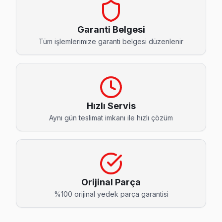
Cevatpaşa Techwood Servis
Bayrampaşa'da Cevatpaşa mahallesi için Techwood TV fiyat te
Garanti Belgesi
Cevatpaşa Techwood Anakart Tamiri →
Tüm işlemlerimize garanti belgesi düzenlenir
İsmetpaşa Techwood Servis
Bayrampaşa'da İsmetpaşa mahallesi Techwood TV servisi iç
İsmetpaşa Techwood Açılmıyor Arıza →
Hızlı Servis
Kartaltepe Techwood Servis
Aynı gün teslimat imkanı ile hızlı çözüm
Kartaltepe'deki Techwood TV kullanıcılarına ikinci el cihaz 
Kartaltepe Techwood Anakart Tamiri →
Kocatepe Techwood Servis
Kocatepe'den gelen Techwood TV arızaları arasında en sık 
Orijinal Parça
Kocatepe Techwood Anakart Tamiri →
%100 orijinal yedek parça garantisi
Muratpaşa Techwood Servis