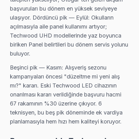
Bayrampaşa'de her onarımda ne sağlıyoruz?
başvuruları bu dönem en yüksek seviyeye
ulaşıyor. Dördüncü pik — Eylül: Okulların
• 2 yıl yazılı işçilik garantisi
açılmasıyla aile panel kullanımı artıyor;
• Bayrampaşa'de kullanılan orijinal parçalar için 2 yıl 
Techwood UHD modellerinde yaz boyunca
• Aynı sorunun tekrarı → Bayrampaşa'de ücretsiz ye
biriken Panel belirtileri bu dönem servis yolunu
• Resmi fatura + garanti belgesi (kağıt/dijital)
buluyor.
Bayrampaşa'de garanti süreci nasıl işler?
Beşinci pik — Kasım: Alışveriş sezonu
Onarım bittikten sonra Bayrampaşa servisimizde imzalı g
kampanyaları öncesi "düzeltme mi yeni alış
Bayrampaşa'da Techwood servisi sonrası güvende ol
mı?" kararı. Eski Techwood LED cihazının
Bayrampaşa'de Techwood TV Tamir Maliyetle
onarılması kararı verildiğinde başvuru hacmi
67 rakamının %30 üzerine çıkıyor. 6
Bayrampaşa'de Techwood görüntüleme sistemi tamiri yapt
teknisyen, bu beş pik döneminde ek vardiya
Teşhis ücretsiz. Cihazınızı inceledikten sonra arıza de
planlamasıyla hem hızı hem kaliteyi koruyor.
Fiyatlar neye göre değişir: Arıza tipi, ekran boyutu ve
Ödeme kolaylığı: Kredi kartı, havale ve NFC ödeme kab