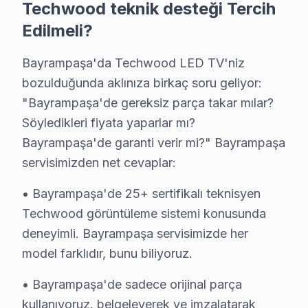
Techwood teknik desteği Tercih
Bayrampaşa'de Yerinde söz konusu model Televizyon Ser
Edilmeli?
Forum İstanbul, Bayrampaşa Cezaevi (eski), Otogar böl
Ücret ödemeden önce fiyat öğrenin. 0850 811 14 36
Bayrampaşa'da Techwood LED TV'niz
bozulduğunda aklınıza birkaç soru geliyor:
Bayrampaşa Techwood Televizyon Servisi İçin
"Bayrampaşa'de gereksiz parça takar mılar?
Söyledikleri fiyata yaparlar mı?
Bayrampaşa bölgesinde Techwood televizyonunuz arız
Bayrampaşa'de garanti verir mi?" Bayrampaşa
Bayrampaşa'deki Tecrübemiz: Bayrampaşa ve yakın çevr
servisimizden net cevaplar:
Bayrampaşa Servis Güvencesi: Bayrampaşa'de gerçekleş
Bayrampaşa Techwood Sertifikalı Kadro: Techwood yetkil
• Bayrampaşa'de 25+ sertifikalı teknisyen
Bayrampaşa'de İtibar: Bayrampaşa ve çevresinde tercih
Techwood görüntüleme sistemi konusunda
deneyimli. Bayrampaşa servisimizde her
Ücret ödemeden önce fiyat öğrenin. 0850 811 14 36
model farklıdır, bunu biliyoruz.
Uzman Techwood Teknisyen Ekibimiz
• Bayrampaşa'de sadece orijinal parça
Bayrampaşa Techwood Hizmet'in başarısı, Bayrampaşa e
kullanıyoruz. belgeleyerek ve imzalatarak