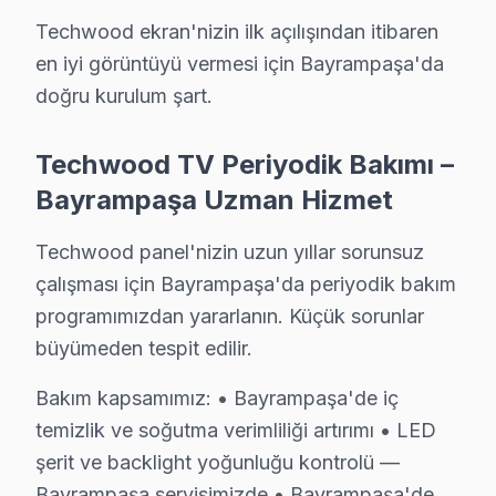
Techwood ekran'nizin ilk açılışından itibaren
en iyi görüntüyü vermesi için Bayrampaşa'da
doğru kurulum şart.
Bayrampaşa Servisinden Sorular & Cevapla
Hafta sonu Techwood TV servisi alabilir miyim?
Techwood TV Periyodik Bakımı –
Hafta içi ve hafta sonu Cumartesi dahil
09:00–19:00
arası 
Bayrampaşa Uzman Hizmet
Bayrampaşa semtinde Techwood ekran değişimi 
Techwood panel'nizin uzun yıllar sorunsuz
Techwood panel değişimi arıza kapsamına göre ₺1.500–₺8.0
çalışması için Bayrampaşa'da periyodik bakım
Orijinal parça mı kullanıyorsunuz?
programımızdan yararlanın. Küçük sorunlar
Evet, Bayrampaşa'de
yalnızca orijinal veya OEM parça
ku
büyümeden tespit edilir.
Bakım kapsamımız: • Bayrampaşa'de iç
temizlik ve soğutma verimliliği artırımı • LED
Bayrampaşa Techwood Servisi — Özet
şerit ve backlight yoğunluğu kontrolü —
Bayrampaşa'de Techwood ekran arızası yaşadığınızda g
Bayrampaşa servisimizde • Bayrampaşa'de