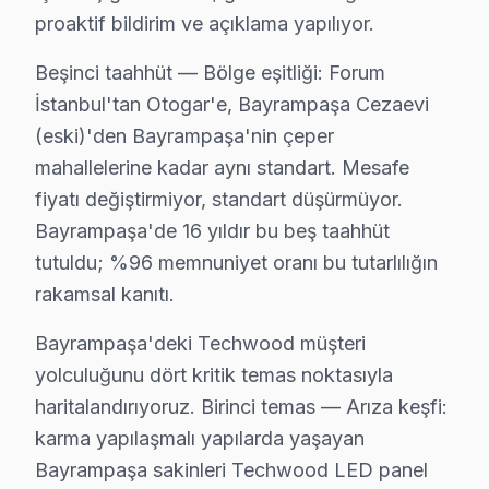
proaktif bildirim ve açıklama yapılıyor.
1.
Güç Kaynağını Kontrol Edin:
İlk olarak, TV'nizin pr
2.
Uzaktan Kumandayı Gözden Geçirin:
Bazen sorun, u
Beşinci taahhüt — Bölge eşitliği: Forum
3.
Bağlantıları Gözden Geçirin:
televizyon'nizin HDMI 
İstanbul'tan Otogar'e, Bayrampaşa Cezaevi
(eski)'den Bayrampaşa'nin çeper
4.
Ekranda Beliren Hataları Not Edin:
televizyonunuz'ni
mahallelerine kadar aynı standart. Mesafe
5.
Açık ve Kapalı Modlarını Test Edin:
ekran'nizi açıp
fiyatı değiştirmiyor, standart düşürmüyor.
Bayrampaşa ilçesi, İstanbul'un merkezi bir konumunda ye
Bayrampaşa'de 16 yıldır bu beş taahhüt
Özellikle son birkaç yıl içinde, 40 inç Techwood X1 ser
tutuldu; %96 memnuniyet oranı bu tutarlılığın
rakamsal kanıtı.
Bayrampaşa Mahallelerinde Techwood Servi
Bayrampaşa'deki Techwood müşteri
Bayrampaşa bölgesinde Techwood ekran'ler ile ilgili en
yolculuğunu dört kritik temas noktasıyla
1.
Ekran Görüntüsünün Kaybolması:
Bu sorun, genell
haritalandırıyoruz. Birinci temas — Arıza keşfi:
2.
Ses Problemleri:
Sesin gelmemesi veya ses kalitesin
karma yapılaşmalı yapılarda yaşayan
3.
Güç Kartı Arızası:
ekran'nin hiç açılmaması veya ani
Bayrampaşa sakinleri Techwood LED panel