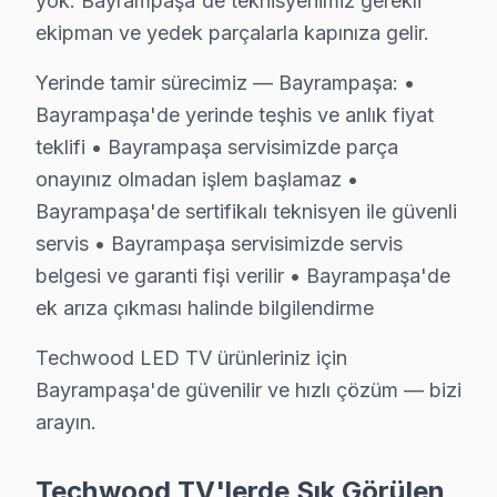
yok. Bayrampaşa'de teknisyenimiz gerekli
Bayrampaşa sakinleri Techwood arızasıyla karşılaştığında il
ekipman ve yedek parçalarla kapınıza gelir.
Bayrampaşa servisimizde uzaktan kumanda dahil tüm aksesuar
Bayrampaşa bölgesinin konut yoğunluğu, servis talebine hızlı
Yerinde tamir sürecimiz — Bayrampaşa: •
Dikkate almanız gereken bir husus: Panel onarımında Bayramp
Bayrampaşa'de yerinde teşhis ve anlık fiyat
Bayrampaşa'de müşteri memnuniyeti anketlerimize göre TV ta
teklifi • Bayrampaşa servisimizde parça
Bayrampaşa'de TV tamir kararında en belirleyici etken gene
onayınız olmadan işlem başlamaz •
Bayrampaşa'de sertifikalı teknisyen ile güvenli
servis • Bayrampaşa servisimizde servis
belgesi ve garanti fişi verilir • Bayrampaşa'de
Techwood TV Tamir Maliyetleri – Bayrampaşa
ek arıza çıkması halinde bilgilendirme
Bayrampaşa ve çevresinde Techwood TV TV tamiri için 15+ yıllık 
Techwood LED TV ürünleriniz için
Arıza Türü
Fiyat Aralığı
Sür
Bayrampaşa'de güvenilir ve hızlı çözüm — bizi
arayın.
Anakart Tamiri
₺500 – ₺1.800
1–2 
Güç Kartı Değişimi
₺400 – ₺1.200
Aynı
Techwood TV'lerde Sık Görülen