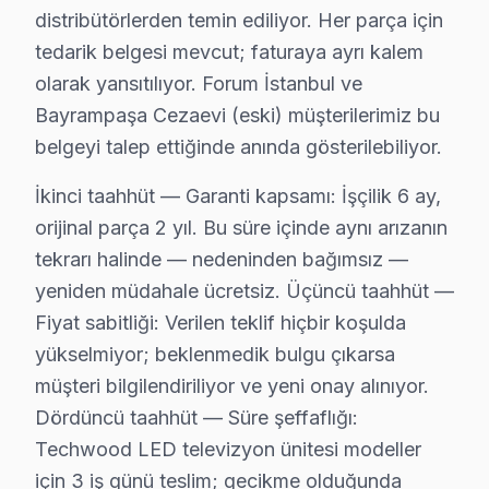
distribütörlerden temin ediliyor. Her parça için
Bayrampaşa'de Techwood TV Servisi Hakkı
tedarik belgesi mevcut; faturaya ayrı kalem
olarak yansıtılıyor. Forum İstanbul ve
Bayrampaşa'de Techwood televizyon servis sorunuza tek
Bayrampaşa Cezaevi (eski) müşterilerimiz bu
belgeyi talep ettiğinde anında gösterilebiliyor.
İkinci taahhüt — Garanti kapsamı: İşçilik 6 ay,
Techwood TV Teknik Bilgileri
orijinal parça 2 yıl. Bu süre içinde aynı arızanın
tekrarı halinde — nedeninden bağımsız —
✓ 15+ Yıl Deneyim
yeniden müdahale ücretsiz. Üçüncü taahhüt —
✓ Yazılı Garanti Belgesi
Fiyat sabitliği: Verilen teklif hiçbir koşulda
✓ Orijinal Yedek Parça
yükselmiyor; beklenmedik bulgu çıkarsa
✓ Ücretsiz Arıza Tespiti
müşteri bilgilendiriliyor ve yeni onay alınıyor.
Dördüncü taahhüt — Süre şeffaflığı:
Techwood TV Arızasında Atılacak İlk Adımlar
Techwood LED televizyon ünitesi modeller
Techwood panel'niz arızalandığında, ilk adımları hızlı
için 3 iş günü teslim; gecikme olduğunda