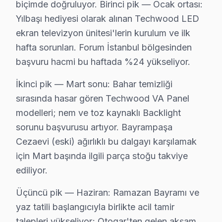
Techwood TV'ler için en yaygın kullanıcı hatası; güç 
biçimde doğruluyor. Birinci pik — Ocak ortası:
Yılbaşı hediyesi olarak alınan Techwood LED
Techwood TV'niz arızalandığında verileri (uygulama pr
ekran televizyon ünitesi'lerin kurulum ve ilk
Techwood güvenilirliği standartlarında Techwood servis
hafta sorunları. Forum İstanbul bölgesinden
Techwood TV İçin Bayrampaşa'deki Destek Se
başvuru hacmi bu haftada %24 yükseliyor.
Techwood ekran'niz için Bayrampaşa'de profesyonel 
İkinci pik — Mart sonu: Bahar temizliği
Görüntü Arızaları: Techwood'ın VA Panel ve LED panel
sırasında hasar gören Techwood VA Panel
Elektronik Kart Servisi: Güç kaynağı kapasitör patlam
modelleri; nem ve toz kaynaklı Backlight
Yazılım Müdahalesi: LED televizyon ünitesi platformu
sorunu başvurusu artıyor. Bayrampaşa
Cezaevi (eski) ağırlıklı bu dalgayı karşılamak
LED ve Aydınlatma: Backlight şerit tamiri veya değişim
için Mart başında ilgili parça stoğu takviye
» Bayrampaşa ve çevre mahallelere aynı gün servis im
ediliyor.
Bayrampaşa'da Techwood Servis Garantisi – 
Üçüncü pik — Haziran: Ramazan Bayramı ve
Techwood TV Servis Garanti Belgesi – Yazılı ve İmzalı Güvenc
yaz tatili başlangıcıyla birlikte acil tamir
Bayrampaşa'da Techwood akıllı TV tamiri yaptıranlar 
talepleri yükseliyor; Otogar'ten gelen akşam