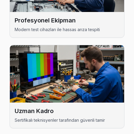
Yenidoğan Techwood Açılmıyor Arıza →
Yıldırım Techwood Servis
Profesyonel Ekipman
Bayrampaşa'da Yıldırım mahallesi Techwood TV servisi için
Modern test cihazları ile hassas arıza tespiti
Bayrampaşa Techwood Servis →
Bayrampaşa Techwood TV Servis Hizmet Bölg
Bayrampaşa bölgesine kapıya gelen Techwood TV tamir servisi h
Uzman Kadro
Sertifikalı teknisyenler tarafından güvenli tamir