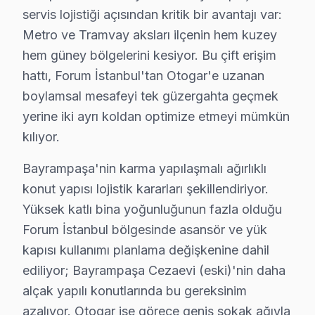
servis lojistiği açısından kritik bir avantajı var:
Yenidoğan'da Techwood TV Servisi
Metro ve Tramvay aksları ilçenin hem kuzey
Yenidoğan Mahallesi, hem yeni hem de eski yapıların bir 
hem güney bölgelerini kesiyor. Bu çift erişim
Yıldırım'da Techwood TV Servisi
hattı, Forum İstanbul'tan Otogar'e uzanan
boylamsal mesafeyi tek güzergahta geçmek
Yıldırım Mahallesi, genelde yeni inşaat projeleri ile 
yerine iki ayrı koldan optimize etmeyi mümkün
Techwood Tamir mi, Değişim mi? Rehber
kılıyor.
Techwood ekran'niz arızalandığında, tamir mi yoksa par
Bayrampaşa'nin karma yapılaşmalı ağırlıklı
Anakart tamirine gelince, bu işlemin maliyeti genellikle
konut yapısı lojistik kararları şekillendiriyor.
Yüksek katlı bina yoğunluğunun fazla olduğu
Tamir ya da parça değişimi kararınızı verirken dikkat e
Forum İstanbul bölgesinde asansör ve yük
Bayrampaşa'de Fabrika Servis Neden Tercih E
kapısı kullanımı planlama değişkenine dahil
ediliyor; Bayrampaşa Cezaevi (eski)'nin daha
Bayrampaşa bölgesindeki Fabrika Servis, Techwood TV tam
alçak yapılı konutlarında bu gereksinim
Fabrika Servis’inin sunduğu avantajlardan biri, yerinde
azalıyor. Otogar ise görece geniş sokak ağıyla