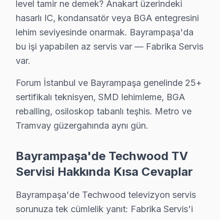
· Bayrampaşa'de
490+
Techwood TV tamiri
level tamir ne demek? Anakart üzerindeki
· Müşteri memnuniyeti
%98
hasarlı IC, kondansatör veya BGA entegresini
· Ortalama tamir süresi:
2–3 iş günü
lehim seviyesinde onarmak. Bayrampaşa'da
· Tüm işlemler
2 yıl garantili
bu işi yapabilen az servis var — Fabrika Servis
var.
Bu sayfayla ilgili hizmet sayfaları:
Forum İstanbul ve Bayrampaşa genelinde 25+
↑ Techwood Servis Ana Sayfası
sertifikalı teknisyen, SMD lehimleme, BGA
reballing, osiloskop tabanlı teşhis. Metro ve
↑ Bayrampaşa TV Servis Merkezi
Tramvay güzergahında aynı gün.
Bayrampaşa'de Techwood TV
Servisi Hakkında Kısa Cevaplar
Bayrampaşa Yakın İlçelerde Techwood Servisi
· Arnavutköy Techwood
· Avcılar Techwood
Bayrampaşa'de Techwood televizyon servis
sorunuza tek cümlelik yanıt: Fabrika Servis'i
· Bağcılar Techwood
· Bahçelievler Techwood