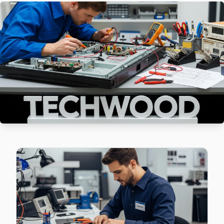
Techwood TV'niz Muratpaşa'de arıza yaptıysa taşımanıza g
Bayrampaşa TV Servis Merkezi →
Orta Techwood Servis
Techwood marka TV'niz Orta'de çalışmıyorsa teknik ekibimiz
Bayrampaşa Techwood Servis →
Terazidere Techwood Servis
Terazidere sakinleri için Techwood TV tamir hizmetimiz: teş
Bayrampaşa Techwood Servis →
Vatan Techwood Servis
Bayrampaşa'da Vatan mahallesi için Techwood TV fiyat teklif
Vatan Techwood Açılmıyor Arıza →
Yenidoğan Techwood Servis
Bayrampaşa genelinde Yenidoğan bölgesinde Techwood TV kul