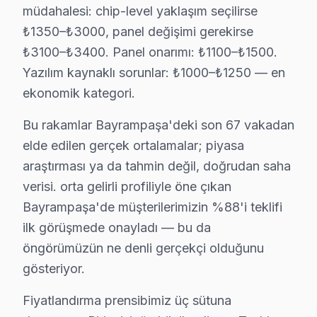
müdahalesi: chip-level yaklaşım seçilirse
Backlight sorunu da Techwood kullanıcılarının sıkça b
₺1350–₺3000, panel değişimi gerekirse
Panel: Techwood'ın LED ekran mimarisi, bu tür arızal
₺3100–₺3400. Panel onarımı: ₺1100–₺1500.
Son olarak T-Con: Bayrampaşa bölgesinde buna benzer 
Yazılım kaynaklı sorunlar: ₺1000–₺1250 — en
» Bayrampaşa'de Techwood VA Panel ve LED panel televi
ekonomik kategori.
Bayrampaşa'de Mahalle Techwood Servis Hiz
Bu rakamlar Bayrampaşa'deki son 67 vakadan
elde edilen gerçek ortalamalar; piyasa
Techwood akıllı TV arıza servisimiz Bayrampaşa'nin her
araştırması ya da tahmin değil, doğrudan saha
Kocatepe, Muratpaşa, Orta, Terazidere mahallelerinde
verisi. orta gelirli profiliyle öne çıkan
Vatan, Yenidoğan, Yıldırım semtlerinde Bayrampaşa Te
Bayrampaşa'de müşterilerimizin %88'i teklifi
Altıntepsi, Cevatpaşa, İsmetpaşa, Kartaltepe ve yakı
ilk görüşmede onayladı — bu da
öngörümüzün ne denli gerçekçi olduğunu
Techwood TV Teknik Rehberi: Panel, Teşhis ve
gösteriyor.
Techwood televizyonlarınızın müdahale ve bakımında B
Fiyatlandırma prensibimiz üç sütuna