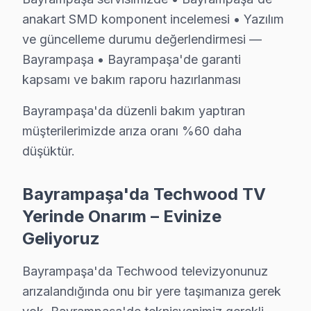
Orijinal parça, şeffaf fiyat, yazılı garanti — üçünü bi
anakart SMD komponent incelemesi • Yazılım
Bizi arayın: 0850 811 14 36
ve güncelleme durumu değerlendirmesi —
Bayrampaşa • Bayrampaşa'de garanti
kapsamı ve bakım raporu hazırlanması
Bayrampaşa'de Techwood Televizyon Hizme
Bayrampaşa'da düzenli bakım yaptıran
Bayrampaşa'de Techwood televizyon onarımında orijinal yed
müşterilerimizde arıza oranı %60 daha
düşüktür.
Bir not: Bayrampaşa mahallesinde televizyon arızası bildir
Bayrampaşa'de işlem onayı öncesinde sunduğumuz fiyat teklif
Bayrampaşa'da Techwood TV
Güç kartı ve anakart arızaları Bayrampaşa bölgesindeki tele
Yerinde Onarım – Evinize
Bayrampaşa'de Techwood tamir hizmetine ihtiyaç duyduğunu
Şunu da belirtelim: Bayrampaşa'de doğru firma seçmek gerek
Geliyoruz
Bayrampaşa bölgesinin nüfus yapısı düşünüldüğünde yerinde 
Bayrampaşa'da Techwood televizyonunuz
BGA reballing ve SMD komponent değişimi gibi ileri teknik i
arızalandığında onu bir yere taşımanıza gerek
Pratikte gözlemlediğimiz: Bayrampaşa servisimizde tamir sü