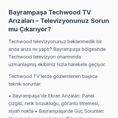
Forum İstanbul yakınındaki Techwood kullanıcıları ran
Ekibimiz Forum İstanbul ve Bayrampaşa Cezaevi (eski
Bayrampaşa Techwood TV
Arızaları – Televizyonunuz Sorun
Bayrampaşa Techwood TV Servisi – Sık Sorula
mu Çıkarıyor?
S: Bayrampaşa'de LED TV tamiri sonrası ne kadar garan
Techwood televizyonunuz beklenmedik bir
C: Bayrampaşa servisimizde yapılan işçilik için 6 ay, ku
anda arıza mı yaptı? Bayrampaşa bölgesinde
S: Bayrampaşa'de anakart tamiri ne zaman gerekli olu
Techwood televizyon onarımında
C: TV açılmıyor, ana açılıp kapanıyor, ses var görüntü
uzmanlaşmış ekibimiz hızla harekete geçiyor.
S: Bayrampaşa'de panel değişimi maliyeti neden yüks
C: Panel, görüntüleme sistemi'nin en pahalı bileşenidir.
Techwood TV'lerde gözlemlenen başlıca
teknik sorunlar:
S: Bayrampaşa'de yazılım sorunları ne tür televizyon 
C: Smart televizyon'lerde (Android ekran, Tizen, Web
• Bayrampaşa'de Ekran Arızaları: Panel
S: Bayrampaşa'de paneli kimin yenilemeli — başka se
çizgisi, renk bozukluğu, görüntü titremesi,
C: Bayrampaşa'de panel değişimini yapan tüm servisler b
siyah nokta • Bayrampaşa'de Güç Sorunları: