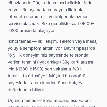
4.
Yazılım Sorunları:
Yazılım güncellemelerinin yapılmam
cihazlarında Güç kartı arızası belirtisini fark
ediyor. Bu aşamada en yaygın ilk tepki
5.
Backlight Arızası:
Ekranda kararma durumu, backligh
internetten arama — ve bölgedeki uzman
Yukarıda belirtilen sorunlar, Techwood televizyon'nizde 
servise ulaşmak. Bize genellikle saat 08:00-
10:00 arasında ulaşılıyor.
Bayrampaşa'de Techwood Servis Seçerken Di
İkinci temas — İlk iletişim: Telefon veya mesaj
Altıntepsi'de Techwood TV Servisi
yoluyla semptom aktarılıyor. Bayrampaşa'de
Altıntepsi Mahallesi, genellikle eski binalarla karakte
16 yıllık deneyimimiz sayesinde telefonda
verilen tahmini fiyat aralığı (Güç kartı arızası
Cevatpaşa'da Techwood TV Servisi
için ₺1200–₺1500) son vakalarla %91
Cevatpaşa Mahallesi, yeni yapıların yanı sıra bazı eski 
tutarlılıkta örtüşüyor. Müşteri bu öngörü
İsmetpaşa'da Techwood TV Servisi
sayesinde karar almadan önce bütçeyi
değerlendirebiliyor.
İsmetpaşa Mahallesi'nin genelinde yer alan eski binalar,
Üçüncü temas — Saha müdahalesi: Forum
Kartaltepe'de Techwood TV Servisi