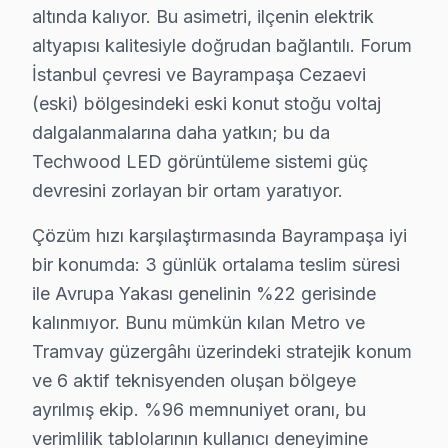
Üçüncü pik — Haziran: Ramazan Bayramı ve yaz tatili b
altında kalıyor. Bu asimetri, ilçenin elektrik
Beşinci pik — Kasım: Alışveriş sezonu kampanyaları ön
altyapısı kalitesiyle doğrudan bağlantılı. Forum
İstanbul çevresi ve Bayrampaşa Cezaevi
Bayrampaşa'de Techwood Servis: Bölge Bilgis
(eski) bölgesindeki eski konut stoğu voltaj
Bayrampaşa, yaklaşık 270.000+ nüfusu barındıran İstan
dalgalanmalarına daha yatkın; bu da
Techwood LED görüntüleme sistemi güç
Bayrampaşa Techwood TV Arızaları – Televiz
devresini zorlayan bir ortam yaratıyor.
Techwood televizyonunuz beklenmedik bir anda arıza 
Çözüm hızı karşılaştırmasında Bayrampaşa iyi
Techwood TV'lerde gözlemlenen başlıca teknik sorunl
bir konumda: 3 günlük ortalama teslim süresi
• Bayrampaşa'de Ekran Arızaları: Panel çizgisi, renk 
ile Avrupa Yakası genelinin %22 gerisinde
• Bayrampaşa'de Güç Sorunları: Kırmızı ışık yanıp sö
kalınmıyor. Bunu mümkün kılan Metro ve
• Bayrampaşa'de Ses Arızaları: Hoparlör bozukluğu, s
Tramvay güzergâhı üzerindeki stratejik konum
• Bayrampaşa'de Kart Arızaları: T-Con kartı, power b
ve 6 aktif teknisyenden oluşan bölgeye
ayrılmış ekip. %96 memnuniyet oranı, bu
• Bayrampaşa'de Yazılım Sorunları: Uygulama açılmıy
verimlilik tablolarının kullanıcı deneyimine
• Bayrampaşa'de Bağlantı Sorunları: HDMI algılanmıyo