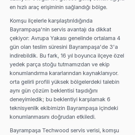
Sonuç olarak, Bayrampaşa bölgesinde Techwood TV tamir
en hızlı araç erişiminin sağlandığı bölge.
Komşu ilçelerle karşılaştırıldığında
Bayrampaşa Techwood servis - TV Tamiri
Bayrampaşa'nin servis avantajı da dikkat
Techwood görüntüleme sistemi'lerde chip-level tamir 
çekiyor: Avrupa Yakası genelinde ortalama 4
Forum İstanbul ve Bayrampaşa genelinde 25+ sertifika
gün olan teslim süresini Bayrampaşa'de 3'a
indirebildik. Bu fark, 16 yıl boyunca ilçeye özel
Bayrampaşa × Techwood: Yerel İçerik ve Den
yedek parça stoğu tutmamızdan ve ekip
Bayrampaşa'de Techwood servis tercihinde güven, fiyat 
konumlandırma kararlarından kaynaklanıyor.
İkinci taahhüt — Garanti kapsamı: İşçilik 6 ay, orijina
orta gelirli profili yüksek bölgelerdeki talebin
Beşinci taahhüt — Bölge eşitliği: Forum İstanbul'tan 
aynı gün çözüm beklentisi taşıdığını
Bayrampaşa'deki bu cihaz müşteri yolculuğunu dört kri
deneyimledik; bu beklentiyi karşılamak 6
teknisyenlik ekibimizin Bayrampaşa içindeki
İkinci temas — İlk iletişim: Telefon veya mesaj yoluyl
konumlanmasını doğrudan etkiledi.
Üçüncü temas — Saha müdahalesi: Forum İstanbul ve Ba
Dördüncü temas — Teslim sonrası: Garanti belgesi + ku
Bayrampaşa Techwood servis verisi, komşu