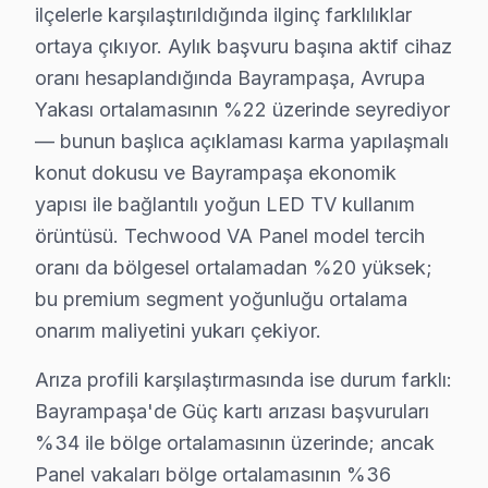
Avrupa Yakası'nda yer alan Bayrampaşa'nin servis lojis
ilçelerle karşılaştırıldığında ilginç farklılıklar
Bayrampaşa'nin karma yapılaşmalı ağırlıklı konut yapıs
ortaya çıkıyor. Aylık başvuru başına aktif cihaz
Komşu ilçelerle karşılaştırıldığında Bayrampaşa'nin se
oranı hesaplandığında Bayrampaşa, Avrupa
Yakası ortalamasının %22 üzerinde seyrediyor
Bayrampaşa Techwood servis verisi, komşu ilçelerle k
— bunun başlıca açıklaması karma yapılaşmalı
Arıza profili karşılaştırmasında ise durum farklı: Bay
konut dokusu ve Bayrampaşa ekonomik
Çözüm hızı karşılaştırmasında Bayrampaşa iyi bir konu
yapısı ile bağlantılı yoğun LED TV kullanım
bu TV VA Panel teknolojisinin Bayrampaşa koşullarındak
örüntüsü. Techwood VA Panel model tercih
Güç yönetimi devresi ikinci kritik noktayı oluşturuyo
oranı da bölgesel ortalamadan %20 yüksek;
söz konusu model LED panel mimarisinde ise piksel mat
bu premium segment yoğunluğu ortalama
Bayrampaşa'de Techwood televizyon tamiri için gerçek
onarım maliyetini yukarı çekiyor.
Bu rakamlar Bayrampaşa'deki son 67 vakadan elde edile
Arıza profili karşılaştırmasında ise durum farklı:
Fiyatlandırma prensibimiz üç sütuna dayanıyor: Birincis
Bayrampaşa'de Güç kartı arızası başvuruları
Bayrampaşa'deki bu TV servis hacmi takvim boyunca beş 
%34 ile bölge ortalamasının üzerinde; ancak
İkinci pik — Mart sonu: Bahar temizliği sırasında hasa
Panel vakaları bölge ortalamasının %36