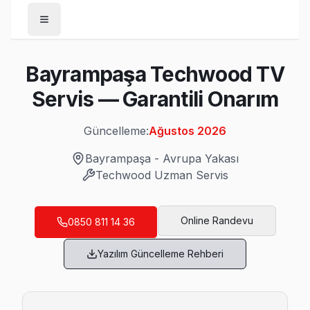
Anasayfa
Bayrampaşa Techwood TV
/
Bayrampaşa
Servis — Garantili Onarım
/
Techwood
Güncelleme:
Ağustos 2026
Son Güncelleme:
Ağustos 2026
Bayrampaşa
-
Avrupa Yakası
Techwood
Uzman Servis
Bayrampaşa'da Mahalle Mahalle Techwood
Online Randevu
0850 811 14 36
Altıntepsi Techwood Servis
Yazılım Güncelleme Rehberi
Techwood TV HDMI port arızası Altıntepsi adresine gelen eki
Bayrampaşa Techwood Servis →