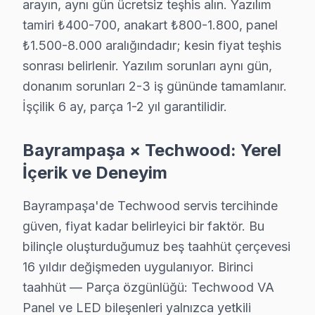
arayın, aynı gün ücretsiz teşhis alın. Yazılım
tamiri ₺400-700, anakart ₺800-1.800, panel
· Bakırköy Techwood
· Başakşehir Techwood
₺1.500-8.000 aralığındadır; kesin fiyat teşhis
sonrası belirlenir. Yazılım sorunları aynı gün,
· Beşiktaş Techwood
· Beylikdüzü Techwood
donanım sorunları 2-3 iş gününde tamamlanır.
İşçilik 6 ay, parça 1-2 yıl garantilidir.
Bayrampaşa Diğer Marka Servisleri
· Bayrampaşa Sony
· Bayrampaşa Philips
Bayrampaşa × Techwood: Yerel
İçerik ve Deneyim
· Bayrampaşa Hi-Level
· Bayrampaşa iFFALCON
Bayrampaşa'de Techwood servis tercihinde
· Bayrampaşa Samsung
· Bayrampaşa LG
güven, fiyat kadar belirleyici bir faktör. Bu
bilinçle oluşturduğumuz beş taahhüt çerçevesi
· Bayrampaşa Panasonic
· Bayrampaşa Toshiba
16 yıldır değişmeden uygulanıyor. Birinci
taahhüt — Parça özgünlüğü: Techwood VA
Panel ve LED bileşenleri yalnızca yetkili