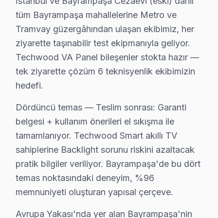
İstanbul ve Bayrampaşa Cezaevi (eski) dahil
Kartaltepe Mahallesi, genel olarak modern konut projele
tüm Bayrampaşa mahallelerine Metro ve
Tramvay güzergâhından ulaşan ekibimiz, her
Kocatepe'de Techwood TV Servisi
ziyarette taşınabilir test ekipmanıyla geliyor.
Kocatepe Mahallesi, yapı açısından zengin bir çeşitlili
Techwood VA Panel bileşenler stokta hazır —
Muratpaşa'da Techwood TV Servisi
tek ziyarette çözüm 6 teknisyenlik ekibimizin
hedefi.
Muratpaşa Mahallesi, hem eski hem de yeni yapıların bu
Dördüncü temas — Teslim sonrası: Garanti
Orta'da Techwood TV Servisi
belgesi + kullanım önerileri el sıkışma ile
Orta Mahallesi, yapısal olarak karmaşık bir görüntü sun
tamamlanıyor. Techwood Smart akıllı TV
Terazidere'de Techwood TV Servisi
sahiplerine Backlight sorunu riskini azaltacak
pratik bilgiler veriliyor. Bayrampaşa'de bu dört
Terazidere Mahallesi, farklı yapı türleriyle dikkat çekiy
temas noktasındaki deneyim, %96
Vatan'da Techwood TV Servisi
memnuniyeti oluşturan yapısal çerçeve.
Vatan Mahallesi, yapısal olarak modern konutlarla dolu o
Avrupa Yakası'nda yer alan Bayrampaşa'nin