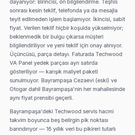
Techwood TV Teknik Profil ve Servis Rehberi
dayanıyor: Birincisi, ön bilgilendirme. Teşhis
sonrası kesin teklif, telefonda ya da mesajla
Techwood televizyon Teknik Servis Rehberi
teyit edilmeden işlem başlamıyor. İkincisi, sabit
Techwood ekran'lerde En Sık Karşılaşılan Arızalar
fiyat. Verilen teklif hiçbir koşulda yükselmiyor;
Techwood servisimizde en yaygın HDMI ARC ses sorunu ar
beklenmedik bir bulgu çıkarsa müşteri
bu cihaz Servis Yaklaşımımız
bilgilendiriliyor ve yeni teklif için onay alınıyor.
Ekonomik teknoloji ilkeleri doğrultusunda Techwood tele
Üçüncüsü, parça detayı. Faturada Techwood
Techwood panel Onarım Süreci
VA Panel yedek parçası ayrı satırda
1. Müşteri bildirir, servis ekibi arıza semptomlarını di
gösteriliyor — karışık maliyet paketi
2. Termal kamera, osiloskop, ESR ölçer ile elektronik bil
sunulmuyor. Bayrampaşa Cezaevi (eski) ve
3. Arıza kaynağı tespit edilir: panel mi, anakart mı, güç
Otogar dahil Bayrampaşa'nin her mahallesinde
aynı fiyat prensibi geçerli.
4. Yazılı fiyat teklifi sunulur; onay olmadan işlem başla
5. Orijinal veya OEM eşdeğer bu TV parça ile onarım 
Bayrampaşa'deki Techwood servis hacmi
6. Tüm fonksiyonlar kapsamlı test edilir; garanti belgesi 
takvim boyunca beş belirgin pik noktası
Techwood akıllı TV Bakım Tavsiyeleri
barındırıyor — 16 yıllık veri bu pikireri tutarlı