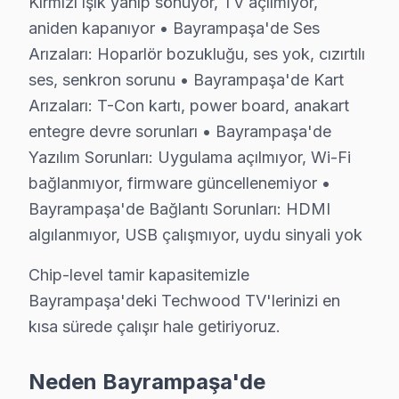
S: Bayrampaşa'de arıza giderme süresi içinde televizyon
Kırmızı ışık yanıp sönüyor, TV açılmıyor,
aniden kapanıyor • Bayrampaşa'de Ses
C: Evet. Bayrampaşa'de karmaşık tamirler 2-3 gün alabi
Arızaları: Hoparlör bozukluğu, ses yok, cızırtılı
S: Bayrampaşa'de Techwood panel'lerde en sık karşıla
ses, senkron sorunu • Bayrampaşa'de Kart
C: atölyemizde Techwood WiFi bağlantı kopması arızalar
Arızaları: T-Con kartı, power board, anakart
S: Bayrampaşa'de Techwood 4K modeli modelinde hang
entegre devre sorunları • Bayrampaşa'de
C: Bayrampaşa'de Techwood 4K modeli modelinde WiFi ba
Yazılım Sorunları: Uygulama açılmıyor, Wi-Fi
S: Bayrampaşa'de Techwood LED TV Smart arayüzü ç
bağlanmıyor, firmware güncellenemiyor •
C: Bayrampaşa servisimize başvurmadan önce şunları d
Bayrampaşa'de Bağlantı Sorunları: HDMI
algılanmıyor, USB çalışmıyor, uydu sinyali yok
Bayrampaşa'de Techwood Hizmete Nasıl Ulaşı
Chip-level tamir kapasitemizle
Bayrampaşa'de Techwood televizyon servis ihtiyacınız
Bayrampaşa'deki Techwood TV'lerinizi en
Telefon: 0850 811 14 36
kısa sürede çalışır hale getiriyoruz.
• Bayrampaşa'de aynı gün Techwood televizyon ran
• Belirlenen saatte uzman bu cihaz teknisyeni Bayram
Neden Bayrampaşa'de
• Bayrampaşa genelinde hızlı ve profesyonel Techwoo