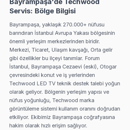
Bayrampaşa'de Techwood
Garanti dahil: Verdiğimiz her fiyata 6 ay işçilik ve 1-2 y
Servis: Bölge Bilgisi
» Bayrampaşa'de aynı gün teşhis, şeffaf fiyat teklifi ve
Bayrampaşa, yaklaşık 270.000+ nüfusu
Techwood Servisi Garanti ve Sonrası Destek
barındıran İstanbul Avrupa Yakası bölgesinin
önemli yerleşim merkezlerinden biridir.
Bayrampaşa Techwood TV Servis Garanti Belgesi - 1 Yıl Parç
Merkezi, Ticaret, Ulaşım kavşağı, Orta gelir
Bayrampaşa Techwood televizyon müşterilerimize verd
gibi özellikler bu ilçeyi tanımlar. Forum
• 6 aylık işçilik güvencesi: Bayrampaşa'de Techwood a
İstanbul, Bayrampaşa Cezaevi (eski), Otogar
• Techwood yedek parça garantisi: Bayrampaşa'de taktı
çevresindeki konut ve iş yerlerinden
• İmzalı Techwood garanti belgesi: Bayrampaşa servis çı
Techwood LED TV teknik destek talebi yoğun
• bu marka ekran tamiri sonrası işçilik garantimiz eksik
olarak geliyor. Bölgenin yerleşim yapısı ve
• Bayrampaşa söz konusu model sonrası destek: Merak 
nüfus yoğunluğu, Techwood marka
görüntüleme sistemi kullanım oranını doğrudan
Bayrampaşa Techwood Servis Bölge Kapsamı
etkiliyor. Ekibimiz Bayrampaşa coğrafyasına
Bayrampaşa'de Techwood servis kapsamımız Forum İsta
hakim olarak hızlı erişim sağlıyor.