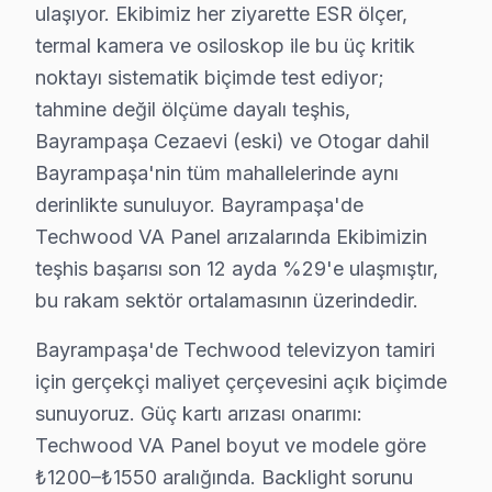
Bayrampaşa'da düzenli bakım yaptıran müşterilerimiz
ulaşıyor. Ekibimiz her ziyarette ESR ölçer,
termal kamera ve osiloskop ile bu üç kritik
Bayrampaşa'da Techwood TV Yerinde Onarım –
noktayı sistematik biçimde test ediyor;
Bayrampaşa'da Techwood televizyonunuz arızalandığın
tahmine değil ölçüme dayalı teşhis,
Yerinde tamir sürecimiz — Bayrampaşa:
Bayrampaşa Cezaevi (eski) ve Otogar dahil
Bayrampaşa'nin tüm mahallelerinde aynı
• Bayrampaşa'de yerinde teşhis ve anlık fiyat teklifi
derinlikte sunuluyor. Bayrampaşa'de
• Bayrampaşa servisimizde parça onayınız olmadan i
Techwood VA Panel arızalarında Ekibimizin
• Bayrampaşa'de sertifikalı teknisyen ile güvenli servis
teşhis başarısı son 12 ayda %29'e ulaşmıştır,
• Bayrampaşa servisimizde servis belgesi ve garanti fişi
bu rakam sektör ortalamasının üzerindedir.
• Bayrampaşa'de ek arıza çıkması halinde bilgilendirm
Bayrampaşa'de Techwood televizyon tamiri
Techwood LED TV ürünleriniz için Bayrampaşa'de güven
için gerçekçi maliyet çerçevesini açık biçimde
Techwood TV'lerde Sık Görülen Arızalar
sunuyoruz. Güç kartı arızası onarımı:
Techwood VA Panel boyut ve modele göre
Techwood televizyonlar kaliteli yapısıyla öne çıksa da 
₺1200–₺1550 aralığında. Backlight sorunu
Techwood LED televizyon paneli ve VA Panel modellerde 