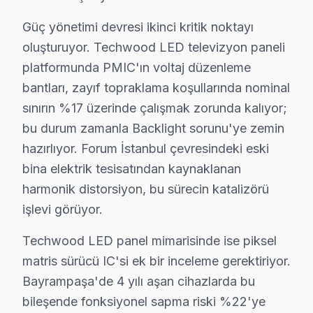
• Bayrampaşa servisimizde duvar tipi braket seçimi ve
Güç yönetimi devresi ikinci kritik noktayı
• Bayrampaşa'de ses sistemi entegrasyonu (soundbar,
oluşturuyor. Techwood LED televizyon paneli
• Bayrampaşa servisimizde uydu/kablo alıcısı bağlantıs
platformunda PMIC'ın voltaj düzenleme
• Bayrampaşa'de Smart televizyon uygulama kurulumu
bantları, zayıf topraklama koşullarında nominal
Techwood ekran'nizin ilk açılışından itibaren en iyi 
sınırın %17 üzerinde çalışmak zorunda kalıyor;
bu durum zamanla Backlight sorunu'ye zemin
Techwood TV Periyodik Bakımı – Bayrampaş
hazırlıyor. Forum İstanbul çevresindeki eski
Techwood panel'nizin uzun yıllar sorunsuz çalışması 
bina elektrik tesisatından kaynaklanan
Bakım kapsamımız:
harmonik distorsiyon, bu sürecin katalizörü
• Bayrampaşa'de iç temizlik ve soğutma verimliliği artı
işlevi görüyor.
• LED şerit ve backlight yoğunluğu kontrolü — Bayra
Techwood LED panel mimarisinde ise piksel
• Bayrampaşa'de anakart SMD komponent incelemes
matris sürücü IC'si ek bir inceleme gerektiriyor.
• Yazılım ve güncelleme durumu değerlendirmesi — 
Bayrampaşa'de 4 yılı aşan cihazlarda bu
• Bayrampaşa'de garanti kapsamı ve bakım raporu ha
bileşende fonksiyonel sapma riski %22'ye