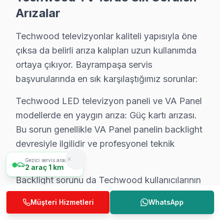
Arızalar
LCD/OLED Panel Tamiri
₺1.500 – ₺8.000
1–3 
Techwood televizyonlar kaliteli yapısıyla öne
HDMI / Ses / USB Arızası
₺200 – ₺600
1 saa
çıksa da belirli arıza kalıpları uzun kullanımda
Arka Aydınlatma Değişimi
₺300 – ₺900
Aynı
ortaya çıkıyor. Bayrampaşa servis
başvurularında en sık karşılaştığımız sorunlar:
Teknisyen Değerlendirmesi
ÜCRETSİZ
Aynı
Techwood LED televizyon paneli ve VA Panel
* Bayrampaşa bölgesinde fiyatlar 2025 yılı itibarıyla geçerlidir. Kesin 
modellerde en yaygın arıza: Güç kartı arızası.
Bu sorun genellikle VA Panel panelin backlight
devresiyle ilgilidir ve profesyonel teknik
onarım gerektirir.
Gezici servis aracımız
2
araç
1 km
Backlight sorunu da Techwood kullanıcılarının
sıkça bildirdiği sorunlar arasında. LED
Müşteri Hizmetleri
WhatsApp
ekranlarda Smart televizyon teknolojisi