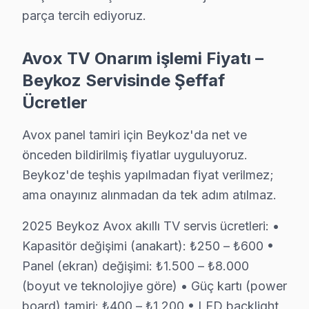
• Beykoz servisimizde uydu/kablo alıcısı bağlantısı ve 
parça tercih ediyoruz.
• Beykoz'de Smart panel uygulama kurulumu ve Netfl
Beykoz'da aynı gün akıllı TV kurulum randevusu için b
Avox TV Onarım işlemi Fiyatı –
Beykoz Servisinde Şeffaf
Beykoz'da Avox Yıllık Bakım Sözleşmesi – Güv
Ücretler
Avox görüntüleme sistemi'nizin uzun yıllar sorunsuz ç
Bakım kapsamımız:
Avox panel tamiri için Beykoz'da net ve
• Beykoz'de iç temizlik ve soğutma verimliliği artırımı
önceden bildirilmiş fiyatlar uyguluyoruz.
Beykoz'de teşhis yapılmadan fiyat verilmez;
• LED şerit ve backlight yoğunluğu kontrolü — Beykoz
ama onayınız alınmadan da tek adım atılmaz.
• Beykoz'de anakart SMD komponent incelemesi
• Yazılım ve güncelleme durumu değerlendirmesi — 
2025 Beykoz Avox akıllı TV servis ücretleri: •
• Beykoz'de garanti kapsamı ve bakım raporu hazırl
Kapasitör değişimi (anakart): ₺250 – ₺600 •
Beykoz'da düzenli bakım yaptıran müşterilerimizde ar
Panel (ekran) değişimi: ₺1.500 – ₺8.000
(boyut ve teknolojiye göre) • Güç kartı (power
Beykoz'da Avox TV Yerinde Onarım – Evinize 
board) tamiri: ₺400 – ₺1.200 • LED backlight