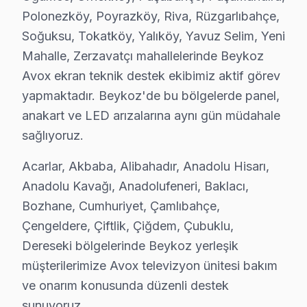
Beykoz Diğer Marka Servisleri
Polonezköy, Poyrazköy, Riva, Rüzgarlıbahçe,
Soğuksu, Tokatköy, Yalıköy, Yavuz Selim, Yeni
· Beykoz Sony
· Beykoz Philips
Mahalle, Zerzavatçı mahallelerinde Beykoz
· Beykoz Hi-Level
· Beykoz iFFALCON
Avox ekran teknik destek ekibimiz aktif görev
yapmaktadır. Beykoz'de bu bölgelerde panel,
· Beykoz Samsung
· Beykoz LG
anakart ve LED arızalarına aynı gün müdahale
sağlıyoruz.
· Beykoz Panasonic
· Beykoz Toshiba
Acarlar, Akbaba, Alibahadır, Anadolu Hisarı,
Anadolu Kavağı, Anadolufeneri, Baklacı,
Bozhane, Cumhuriyet, Çamlıbahçe,
Çengeldere, Çiftlik, Çiğdem, Çubuklu,
Beykoz'de Avox TV Tamiri — Bilmeniz Gere
Dereseki bölgelerinde Beykoz yerleşik
Beykoz'de Avox TV servisinde net yanıtlar: Ortalama 
müşterilerimize Avox televizyon ünitesi bakım
ve onarım konusunda düzenli destek
sunuyoruz.