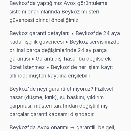
Beykoz'da yaptığımız Avox görüntüleme
Beykoz'da Avox LED TV'niz bozulduğunda aklınıza birka
sistemi onarımlarında Beykoz müşteri
• Beykoz'de 25+ sertifikalı teknisyen Avox görüntülem
güvencesi birinci önceliğimiz.
• Beykoz'de sadece orijinal parça kullanıyoruz. müşte
• Osiloskop, ESR ölçer, termal kamera ile teşhis yap
Beykoz garanti detayları: • Beykoz'de 24 aya
Doğrusunu söylemek gerekirse,, Beykoz Korusu, Anadol
kadar işçilik güvencesi • Beykoz servisimizde
orijinal parça değişimlerinde 24 ay parça
Beykoz × Avox: Yerel İçerik ve Deneyim
garantisi • Garanti dışı hasar bu değilse ek
ücret istenmez • Beykoz'de her işlem kayıt
Avox TV Servis Ağımız: Beykoz Tüm Mahallel
altında; müşteri kaydına erişilebilir
Beykoz'de Avox televizyon servisi arayan tüm mahalle s
Beykoz'de neyi garanti etmiyoruz? Fiziksel
Öğümce, Örnekköy, Paşabahçe, Paşamandıra, Polonezkö
hasar (düşme, kırık), su baskını, yıldırım
Acarlar, Akbaba, Alibahadır, Anadolu Hisarı, Anadolu
çarpması, müşteri tarafından değiştirilmiş
Elmalı, Fatih, Göksu, Göllü, Görele, Göztepe, Gümüşsu
parçalar garanti kapsamı dışındadır.
Avox TV'lerde Sık Görülen Arızalar
Beykoz'da Avox onarımı → garantili, belgeli,