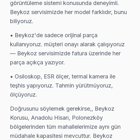
görüntüleme sistemi konusunda deneyimli.
Beykoz servisimizde her model farklıdır, bunu
biliyoruz.
Avox Uzman Teknisyen Ekibi — Beykoz
• Beykoz'de sadece orijinal parça
Cenk D. — Avox Servis Uzmanı
kullanıyoruz. müşteri onayı alarak çalışıyoruz
12 yıllık Avox TV tamir deneyimi. Beykoz ve çevre ilçelere 
— Beykoz servisimizde fatura üzerinde her
· Avox fabrika servis sertifikası
· Orijinal ve OEM yedek parça tedarikçisi
parça açıkça yazıyor.
· 2010'dan günümüze tüm Avox modelleri
• Osiloskop, ESR ölçer, termal kamera ile
Beykoz Servis İstatistikleri
teşhis yapıyoruz. Tahmin yürütmüyoruz,
· Beykoz'de
570+
Avox TV tamiri
ölçüyoruz.
· Müşteri memnuniyeti
%98
Doğrusunu söylemek gerekirse,, Beykoz
· Ortalama tamir süresi:
2–3 iş günü
· Tüm işlemler
2 yıl garantili
Korusu, Anadolu Hisarı, Polonezköy
bölgelerinden tüm mahallelerimize aynı gün
müdahale kapasitesi mevcuttur. Beykoz