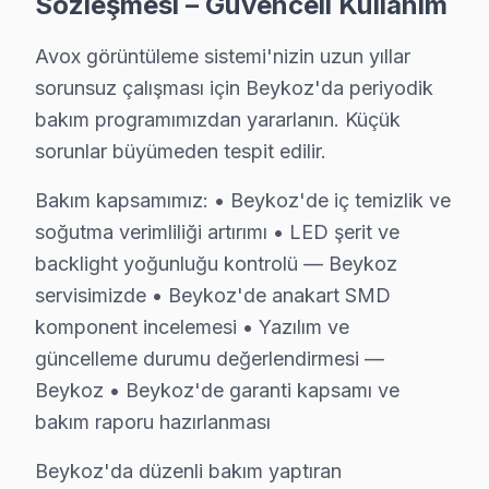
Sözleşmesi – Güvenceli Kullanım
Örnekköy sakinlerine özel: Avox TV tamirinde parça değişim
Avox görüntüleme sistemi'nizin uzun yıllar
Örnekköy Avox Açılmıyor Arıza →
sorunsuz çalışması için Beykoz'da periyodik
Paşabahçe Avox Servis
bakım programımızdan yararlanın. Küçük
Paşabahçe bölgesindeki Avox kullanıcıları için haftanın 7 gü
sorunlar büyümeden tespit edilir.
Beykoz Avox Servis →
Bakım kapsamımız: • Beykoz'de iç temizlik ve
Paşamandıra Avox Servis
soğutma verimliliği artırımı • LED şerit ve
Beykoz'da Paşamandıra mahallesi Avox TV servisi için kapı
backlight yoğunluğu kontrolü — Beykoz
Paşamandıra Avox Açılmıyor Arıza →
servisimizde • Beykoz'de anakart SMD
komponent incelemesi • Yazılım ve
Polonezköy Avox Servis
güncelleme durumu değerlendirmesi —
Beykoz'da Polonezköy bölgesi dahil tüm hizmet alanımızda Av
Beykoz • Beykoz'de garanti kapsamı ve
Beykoz Avox Servis →
bakım raporu hazırlanması
Poyrazköy Avox Servis
Beykoz'da düzenli bakım yaptıran
Poyrazköy'de Avox TV ekranında çizgi, donma ya da ses sorun