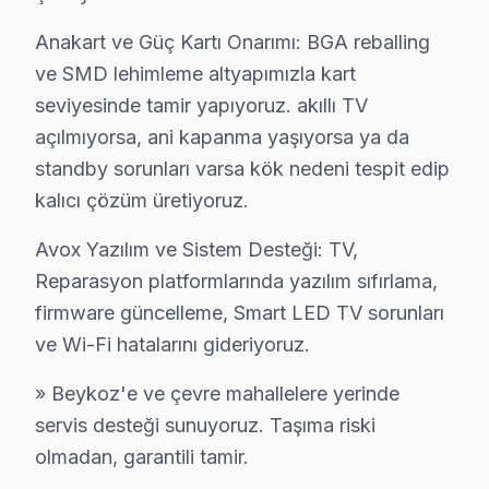
Anakart ve Güç Kartı Onarımı: BGA reballing
Örnekköy'de Avox TV Servisi
ve SMD lehimleme altyapımızla kart
Örnekköy, genellikle modern yapıların bulunduğu bir ma
seviyesinde tamir yapıyoruz. akıllı TV
açılmıyorsa, ani kapanma yaşıyorsa ya da
Paşabahçe'de Avox TV Servisi
standby sorunları varsa kök nedeni tespit edip
Paşabahçe, tarihî dokusu ve sakinliğiyle bilinen bir ye
kalıcı çözüm üretiyoruz.
Paşamandıra'da Avox TV Servisi
Avox Yazılım ve Sistem Desteği: TV,
Paşamandıra, son yıllarda yeni yerleşim alanları ile bü
Reparasyon platformlarında yazılım sıfırlama,
firmware güncelleme, Smart LED TV sorunları
Polonezköy'de Avox TV Servisi
ve Wi-Fi hatalarını gideriyoruz.
Polonezköy, doğa ile iç içe huzurlu bir yaşam sunmaktad
» Beykoz'e ve çevre mahallelere yerinde
Poyrazköy'de Avox TV Servisi
servis desteği sunuyoruz. Taşıma riski
Poyrazköy, doğası ve sakin yapısıyla dikkat çekerken, y
olmadan, garantili tamir.