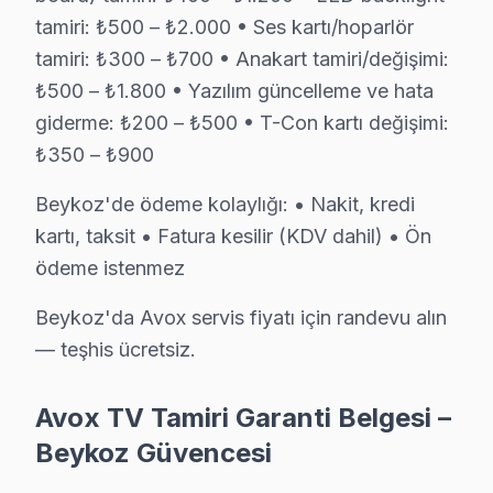
Beykoz'da Avox televizyonunuz arızalandığında onu bi
tamiri: ₺500 – ₺2.000 • Ses kartı/hoparlör
tamiri: ₺300 – ₺700 • Anakart tamiri/değişimi:
Yerinde arıza giderme sürecimiz — Beykoz:
₺500 – ₺1.800 • Yazılım güncelleme ve hata
• Beykoz'de randevu sonrası 1-2 saat içinde kapınızda
giderme: ₺200 – ₺500 • T-Con kartı değişimi:
• Beykoz servisimizde tüm marka ve model uyumlulu
₺350 – ₺900
• Beykoz'de orijinal parça stok garantisi
• Beykoz servisimizde servis sonrası test ve kalibrasy
Beykoz'de ödeme kolaylığı: • Nakit, kredi
kartı, taksit • Fatura kesilir (KDV dahil) • Ön
• Beykoz'de fatura ve resmi garanti belgesi
ödeme istenmez
Avox televizyon ürünleriniz için Beykoz'de güvenilir v
Beykoz'da Avox servis fiyatı için randevu alın
Beykoz'de Avox Servis: Bölge Bilgisi
— teşhis ücretsiz.
Beykoz, yaklaşık 250.000+ nüfusu barındıran İstanbul A
Avox TV Tamiri Garanti Belgesi –
Neden Beykoz'de Avox teknik desteği Tercih 
Beykoz Güvencesi
Beykoz Avox TV Ekran Anakart Profesyonel Servis ve Tamir