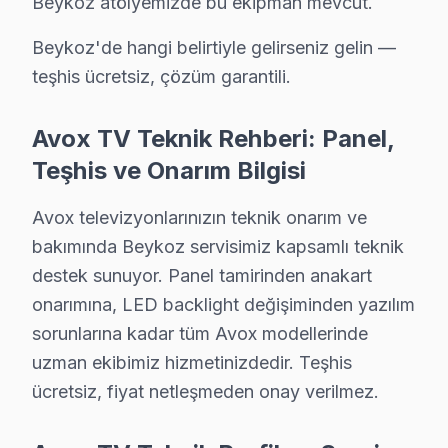
Beykoz atölyemizde bu ekipman mevcut.
3.
Güç Kartı Sorunu
Beykoz'de hangi belirtiyle gelirseniz gelin —
Belirti:
ekran’nin açılmaması veya kapanması.
teşhis ücretsiz, çözüm garantili.
Neden:
Güç kartındaki bazı bileşenlerin kalite sorunlar
Fiyat Aralığı:
Yaklaşık ₺900 - ₺1.500.
Avox TV Teknik Rehberi: Panel,
Etkilenen Modeller:
Avox 32HD ve 40FHD serisi.
Teşhis ve Onarım Bilgisi
4.
Backlight Sorunu
Avox televizyonlarınızın teknik onarım ve
Belirti:
Ekranda görüntü yok, ancak ses var.
bakımında Beykoz servisimiz kapsamlı teknik
Neden:
LED arka aydınlatmanın arızalanması, özellikle
destek sunuyor. Panel tamirinden anakart
Fiyat Aralığı:
Yaklaşık ₺1.000 - ₺1.600.
onarımına, LED backlight değişiminden yazılım
sorunlarına kadar tüm Avox modellerinde
Etkilenen Modeller:
Avox 43UHD ve 49UHD serisi.
uzman ekibimiz hizmetinizdedir. Teşhis
5.
Yazılım Problemleri
ücretsiz, fiyat netleşmeden onay verilmez.
Belirti:
Cihazın sürekli donması veya açılmaması.
Neden:
Avox cihazlarının yazılım güncellemeleri, kul