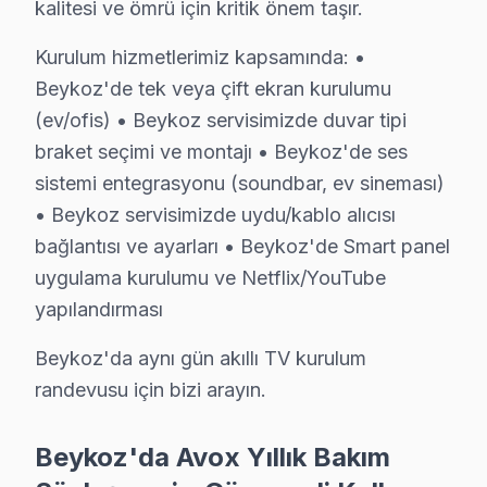
kalitesi ve ömrü için kritik önem taşır.
Kılıçlı Avox Servis
Kurulum hizmetlerimiz kapsamında: •
Avox TV'nizin Kılıçlı adresine gelen ekibimiz osiloskop ve
Beykoz'de tek veya çift ekran kurulumu
Kılıçlı Avox Anakart Tamiri →
(ev/ofis) • Beykoz servisimizde duvar tipi
Mahmut Şevket Paşa Avox Servis
braket seçimi ve montajı • Beykoz'de ses
Mahmut Şevket Paşa'deki Avox TV kullanıcılarına ikinci el ci
sistemi entegrasyonu (soundbar, ev sineması)
Mahmut Şevket Paşa Avox Anakart Tamiri →
• Beykoz servisimizde uydu/kablo alıcısı
bağlantısı ve ayarları • Beykoz'de Smart panel
Ortaçeşme Avox Servis
uygulama kurulumu ve Netflix/YouTube
Ortaçeşme mahallesi Avox TV servis hattımız günlük olarak 
yapılandırması
Ortaçeşme Avox Açılmıyor Arıza →
Beykoz'da aynı gün akıllı TV kurulum
Öğümce Avox Servis
randevusu için bizi arayın.
Beykoz'da Öğümce mahallesi için Avox TV fiyat teklifi almak 
Beykoz Avox Servis →
Beykoz'da Avox Yıllık Bakım
Örnekköy Avox Servis