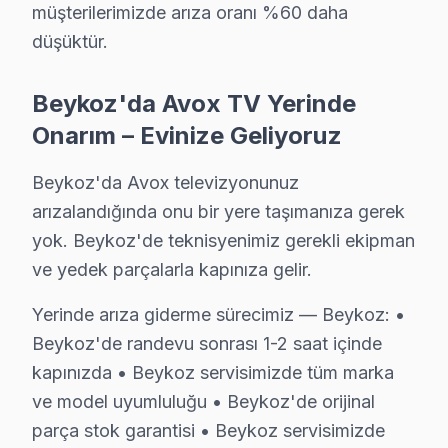
müşterilerimizde arıza oranı %60 daha
Poyrazköy Avox Açılmıyor Arıza →
düşüktür.
Riva Avox Servis
Beykoz'da Riva mahallesi için Avox TV fiyat teklifi almak ist
Beykoz'da Avox TV Yerinde
Beykoz TV Servis Merkezi →
Onarım – Evinize Geliyoruz
Rüzgarlıbahçe Avox Servis
Beykoz'da Avox televizyonunuz
Rüzgarlıbahçe'de Avox TV ses ama görüntü yok sorununu gen
arızalandığında onu bir yere taşımanıza gerek
Rüzgarlıbahçe Avox Anakart Tamiri →
yok. Beykoz'de teknisyenimiz gerekli ekipman
ve yedek parçalarla kapınıza gelir.
Soğuksu Avox Servis
Soğuksu mahallesi Avox TV servisi için ön değerlendirme t
Yerinde arıza giderme sürecimiz — Beykoz: •
Beykoz Avox Servis →
Beykoz'de randevu sonrası 1-2 saat içinde
kapınızda • Beykoz servisimizde tüm marka
Tokatköy Avox Servis
ve model uyumluluğu • Beykoz'de orijinal
Beykoz'da Tokatköy mahallesi için Avox TV fiyat teklifi alma
parça stok garantisi • Beykoz servisimizde
Tokatköy Avox Anakart Tamiri →