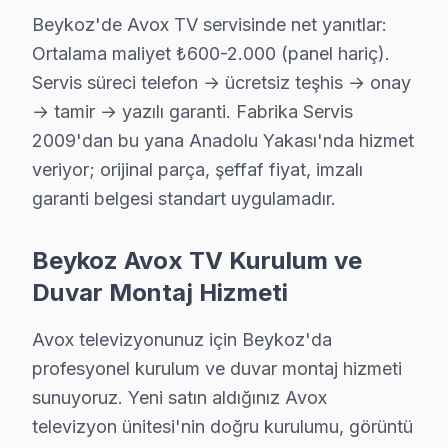
İncirköy Avox Anakart Tamiri →
Beykoz'de Avox TV servisinde net yanıtlar:
Ortalama maliyet ₺600-2.000 (panel hariç).
İshaklı Avox Servis
Servis süreci telefon → ücretsiz teşhis → onay
İshaklı'de Avox TV güç kartı kondansatör şişmesi en yaygın ar
→ tamir → yazılı garanti. Fabrika Servis
Beykoz Avox Servis →
2009'dan bu yana Anadolu Yakası'nda hizmet
Kanlıca Avox Servis
veriyor; orijinal parça, şeffaf fiyat, imzalı
Avox TV'nizin Kanlıca adresine gelen ekibimiz osiloskop v
garanti belgesi standart uygulamadır.
Beykoz Avox Servis →
Beykoz Avox TV Kurulum ve
Kavacık Avox Servis
Duvar Montaj Hizmeti
Kavacık'de Avox TV ekranında çizgi, donma ya da ses sorunlar
Beykoz TV Servis Merkezi →
Avox televizyonunuz için Beykoz'da
Kaynarca Avox Servis
profesyonel kurulum ve duvar montaj hizmeti
sunuyoruz. Yeni satın aldığınız Avox
Kaynarca mahallesinde Avox TV arızaları için aynı gün rande
televizyon ünitesi'nin doğru kurulumu, görüntü
Kaynarca Avox Anakart Tamiri →