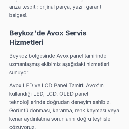
Kavacık'ta Avox TV Servisi
arıza tespiti: orijinal parça, yazılı garanti
Kavacık, genç nüfus yapısıyla dikkat çekerken, burada f
belgesi.
Kaynarca'da Avox TV Servisi
Beykoz'de Avox Servis
Kaynarca'da, konut profili genellikle orta yaş grubunda
Hizmetleri
Kılıçlı'da Avox TV Servisi
Beykoz bölgesinde Avox panel tamirinde
Kılıçlı Mahallesi, son yıllarda gelişen bir yerleşim ye
uzmanlaşmış ekibimiz aşağıdaki hizmetleri
Mahmut Şevket Paşa'da Avox TV Servisi
sunuyor:
Mahmut Şevket Paşa Mahallesi, genellikle emekli kesimin
Avox LED ve LCD Panel Tamiri: Avox'ın
kullandığı LED, LCD, OLED panel
Ortaçeşme'de Avox TV Servisi
teknolojilerinde doğrudan deneyim sahibiz.
Ortaçeşme, genç ve dinamik bir nüfusa ev sahipliği yapm
Görüntü donması, kararma, renk kayması veya
kenar aydınlatma sorunlarını doğru teşhisle
Öğümce'de Avox TV Servisi
çözüyoruz.
Öğümce Mahallesi, farklı yaş gruplarının bir arada yaş