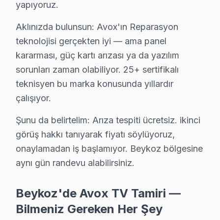
yapıyoruz.
Göllü'de Avox TV ses ama görüntü yok sorununu genellikle 
Göllü Avox Anakart Tamiri →
Aklınızda bulunsun: Avox'ın Reparasyon
teknolojisi gerçekten iyi — ama panel
Görele Avox Servis
kararması, güç kartı arızası ya da yazılım
Beykoz'da Görele bölgesi dahil tüm hizmet alanımızda Avox T
sorunları zaman olabiliyor. 25+ sertifikalı
Görele Avox Anakart Tamiri →
teknisyen bu marka konusunda yıllardır
Göztepe Avox Servis
çalışıyor.
Göztepe mahallesi Avox TV servisinde şeffaf çalışıyoruz: ha
Şunu da belirtelim: Arıza tespiti ücretsiz. ikinci
Beykoz Avox Servis →
görüş hakkı tanıyarak fiyatı söylüyoruz,
Gümüşsuyu Avox Servis
onaylamadan iş başlamıyor. Beykoz bölgesine
Gümüşsuyu semtindeki Avox TV sorunları için kapıya kadar s
aynı gün randevu alabilirsiniz.
Avox Servis Merkezi →
Beykoz'de Avox TV Tamiri —
İncirköy Avox Servis
Bilmeniz Gereken Her Şey
Avox TV İncirköy adresinde firmware güncellemesi sonrası 