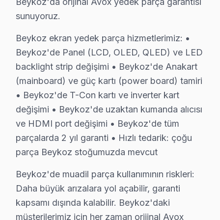
Beykoz'da orijinal Avox yedek parça garantisi
Fabrika Servis’in sağladığı garantili hizmet ve orijin
sunuyoruz.
Beykoz bölgesinde Fabrika onarım’in sağladığı avantajla
Beykoz ekran yedek parça hizmetlerimiz: •
Beykoz Avox servis - TV Tamiri
Beykoz'de Panel (LCD, OLED, QLED) ve LED
backlight strip değişimi • Beykoz'de Anakart
Beykoz'da Avox TV'niz mi bozuldu? Fabrika Servis ola
(mainboard) ve güç kartı (power board) tamiri
Aklınızda bulunsun: Avox'ın Reparasyon teknolojisi ger
• Beykoz'de T-Con kartı ve inverter kart
Şunu da belirtelim: Arıza tespiti ücretsiz. ikinci görü
değişimi • Beykoz'de uzaktan kumanda alıcısı
ve HDMI port değişimi • Beykoz'de tüm
Beykoz Avox TV Kurulum ve Duvar Montaj Hiz
parçalarda 2 yıl garanti • Hızlı tedarik: çoğu
Avox televizyonunuz için Beykoz'da profesyonel kurulu
parça Beykoz stoğumuzda mevcut
Kurulum hizmetlerimiz kapsamında:
Beykoz'de muadil parça kullanımının riskleri:
• Beykoz'de tek veya çift ekran kurulumu (ev/ofis)
Daha büyük arızalara yol açabilir, garanti
• Beykoz servisimizde duvar tipi braket seçimi ve mont
kapsamı dışında kalabilir. Beykoz'daki
• Beykoz'de ses sistemi entegrasyonu (soundbar, ev 
müşterilerimiz için her zaman orijinal Avox