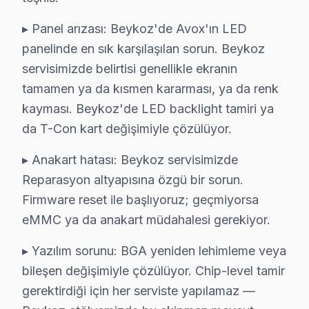
Avox TV modellerinin Beykoz'daki dağılımına gelirsek, 
▸ Panel arızası: Beykoz'de Avox'ın LED
Avox Arızaları: Sahadan Gerçek Vakalar
panelinde en sık karşılaşılan sorun. Beykoz
servisimizde belirtisi genellikle ekranın
Beykoz bölgesinde Avox televizyonunuz’lerde en çok ka
tamamen ya da kısmen kararması, ya da renk
1.
Panel Sorunu
kayması. Beykoz'de LED backlight tamiri ya
Belirti:
Ekranda yanık izleri veya renk kaymaları.
da T-Con kart değişimiyle çözülüyor.
Neden:
Avox'un bazı modellerinde panel bağlantılarınd
▸ Anakart hatası: Beykoz servisimizde
Fiyat Aralığı:
2025 Türkiye fiyatı, panel değişimi için y
Reparasyon altyapısına özgü bir sorun.
Etkilenen Modeller:
Avox 55UHD ve 65UHD serisi.
Firmware reset ile başlıyoruz; geçmiyorsa
2.
Anakart Arızası
eMMC ya da anakart müdahalesi gerekiyor.
Belirti:
Cihaz açıldığında ekranın hiç görüntü vermeme
▸ Yazılım sorunu: BGA yeniden lehimleme veya
Neden:
Anakartta meydana gelen devre kesintileri, Av
bileşen değişimiyle çözülüyor. Chip-level tamir
Fiyat Aralığı:
Yaklaşık ₺1.200 - ₺1.800.
gerektirdiği için her serviste yapılamaz —
Etkilenen Modeller:
Avox 50FHD ve 55UHD serisi.