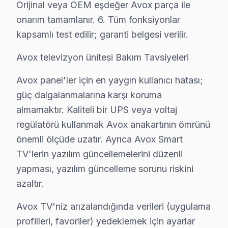
Orijinal veya OEM eşdeğer Avox parça ile
Çamlıbahçe'de Avox TV Servisi
onarım tamamlanır. 6. Tüm fonksiyonlar
kapsamlı test edilir; garanti belgesi verilir.
Çamlıbahçe Mahallesi, yeni yapılar ve canlı bir yaşam a
Avox televizyon ünitesi Bakım Tavsiyeleri
Çengeldere'de Avox TV Servisi
Çengeldere Mahallesi, hem doğal güzellikleri hem de yer
Avox panel'ler için en yaygın kullanıcı hatası;
güç dalgalanmalarına karşı koruma
Çiftlik'te Avox TV Servisi
almamaktır. Kaliteli bir UPS veya voltaj
Çiftlik Mahallesi, geniş alanları ve yerleşim yapısıyla
regülatörü kullanmak Avox anakartının ömrünü
önemli ölçüde uzatır. Ayrıca Avox Smart
Çiğdem'de Avox TV Servisi
TV'lerin yazılım güncellemelerini düzenli
Çiğdem Mahallesi, sakin bir yaşam sunarken, teknolojik 
yapması, yazılım güncelleme sorunu riskini
azaltır.
Çubuklu'da Avox TV Servisi
Çubuklu, Beykoz'un doğayla iç içe bir mahallesi olarak
Avox TV'niz arızalandığında verileri (uygulama
profilleri, favoriler) yedeklemek için ayarlar
Dereseki'de Avox TV Servisi