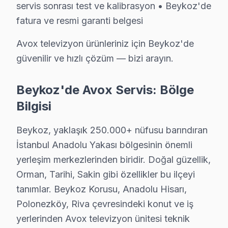
servis sonrası test ve kalibrasyon • Beykoz'de
Yalıköy Avox Servis
fatura ve resmi garanti belgesi
Yalıköy'de Avox TV ekran değişimi gerekebilir mi? Beykoz e
Avox televizyon ürünleriniz için Beykoz'de
Beykoz TV Servis Merkezi →
güvenilir ve hızlı çözüm — bizi arayın.
Yavuz Selim Avox Servis
Yavuz Selim'de Avox TV ekranında çizgi, donma ya da ses soru
Beykoz'de Avox Servis: Bölge
Yavuz Selim Avox Anakart Tamiri →
Bilgisi
Yeni Mahalle Avox Servis
Beykoz, yaklaşık 250.000+ nüfusu barındıran
Beykoz'da Yeni Mahalle mahallesi için Avox TV fiyat teklifi 
İstanbul Anadolu Yakası bölgesinin önemli
Beykoz TV Servis Merkezi →
yerleşim merkezlerinden biridir. Doğal güzellik,
Orman, Tarihi, Sakin gibi özellikler bu ilçeyi
Zerzavatçı Avox Servis
tanımlar. Beykoz Korusu, Anadolu Hisarı,
Zerzavatçı'deki Avox TV kullanıcılarına ikinci el cihaz alırk
Polonezköy, Riva çevresindeki konut ve iş
Zerzavatçı Avox Açılmıyor Arıza →
yerlerinden Avox televizyon ünitesi teknik