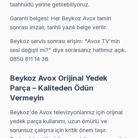
Yavuz Selim mahallesinde Ahsen Hanım, Avox set'sinin r
taahhüdü yerine getirebiliyoruz.
Yeni Mahalle'de Avox TV Servisi
Garanti belgesi: Her Beykoz Avox tamiri
Yeni Mahalle’de oturan Burak Bey, televizyonun açıldık
sonrası imzalı, tarihli yazılı belge verilir.
Beykoz servis sonrası erişim: "Avox TV'min
Zerzavatçı'da Avox TV Servisi
sesi değişti mi?" diye sorarsanız hattımız açık.
Zerzavatçı mahallesinde, Gaye Hanım’ın Avox televizyon’
0850 811 14 36
Beykoz'den Avox Müşteri Hikayeleri
Beykoz Avox Orijinal Yedek
Beykoz'da Avox cihaz tamirinde karşılaşılan fiyatlandır
Parça – Kaliteden Ödün
Anakart tamirleri de model serisine bağlı olarak değişir
Vermeyin
Yazılım ve firmware işlemleri genellikle daha düşük mal
Beykoz'de Avox televizyonlarınız için orijinal
Beykoz Müşterilerinin Avox Servis Değerlendi
yedek parça kullanımı, uzun ömürlü ve
Bir Beykoz sakini olan Ahmet Bey, Avox televizyonunu 3 
sorunsuz çalışma için kritik önem taşır.