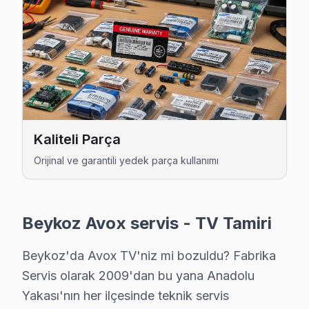
Dereseki Avox Servis
Dereseki sakinlerine özel: Avox TV tamirinde parça değişimi
Beykoz TV Servis Merkezi →
Elmalı Avox Servis
Avox TV'niz Elmalı'de arıza yaptıysa taşımanıza gerek yok —
Avox Servis Merkezi →
Kaliteli Parça
Fatih Avox Servis
Orijinal ve garantili yedek parça kullanımı
Fatih mahallesi Avox TV servisinde şeffaf çalışıyoruz: hangi
Fatih Avox Açılmıyor Arıza →
Beykoz Avox servis - TV Tamiri
Göksu Avox Servis
Avox TV'nizin Göksu adresine gelen ekibimiz osiloskop ve 
Beykoz'da Avox TV'niz mi bozuldu? Fabrika
Avox Servis Merkezi →
Servis olarak 2009'dan bu yana Anadolu
Yakası'nın her ilçesinde teknik servis
Göllü Avox Servis