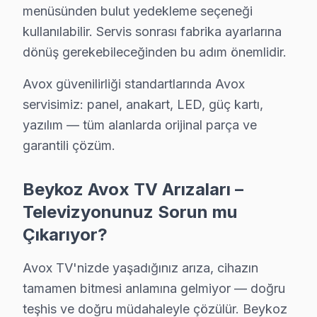
menüsünden bulut yedekleme seçeneği
Dereseki Mahallesi, konumu itibarıyla Avox televizyon ba
kullanılabilir. Servis sonrası fabrika ayarlarına
dönüş gerekebileceğinden bu adım önemlidir.
Elmalı'da Avox TV Servisi
Elmalı Mahallesi, sakin bir atmosfer sunarak, teknoloji
Avox güvenilirliği standartlarında Avox
servisimiz: panel, anakart, LED, güç kartı,
Fatih'te Avox TV Servisi
yazılım — tüm alanlarda orijinal parça ve
Fatih Mahallesi, Beykoz'un göbeğinde yer alarak, Avox e
garantili çözüm.
Göksu'da Avox TV Servisi
Beykoz Avox TV Arızaları –
Göksu Mahallesi, hem doğal güzellikleri hem de teknoloji
Televizyonunuz Sorun mu
Göllü'de Avox TV Servisi
Çıkarıyor?
Göllü, Beykoz'un huzurlu bir köşesi olarak, Avox set ta
Avox TV'nizde yaşadığınız arıza, cihazın
Görele'de Avox TV Servisi
tamamen bitmesi anlamına gelmiyor — doğru
teşhis ve doğru müdahaleyle çözülür. Beykoz
Görele Mahallesi, Beykoz'un taşra havasını yansıtırken,