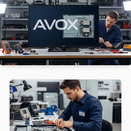
Anadolufeneri mahallesi Avox TV servisi için ön değerlendi
Anadolufeneri Avox Anakart Tamiri →
Baklacı Avox Servis
Baklacı mahallesi Avox TV teknisyeniniz ortalama 90 dakik
Baklacı Avox Açılmıyor Arıza →
Bozhane Avox Servis
Bozhane sakinleri için Avox TV tamir hizmetimiz: teşhis ücre
Beykoz TV Servis Merkezi →
Cumhuriyet Avox Servis
Cumhuriyet'de Avox TV ses ama görüntü yok sorununu genell
Beykoz Avox Servis →
Çamlıbahçe Avox Servis
Avox TV HDMI port arızası Çamlıbahçe adresine gelen ekibimi