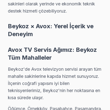
Bu sayfayla ilgili hizmet sayfaları:
sakinleri olarak yerinde ve ekonomik teknik
↑ Avox Servis Ana Sayfası
destek hizmeti çözebiliyoruz.
↑ Beykoz TV Servis Merkezi
Beykoz × Avox: Yerel İçerik ve
Deneyim
Avox TV Servis Ağımız: Beykoz
Beykoz Yakın İlçelerde Avox Servisi
Tüm Mahalleler
· Ataşehir Avox
· Çekmeköy Avox
Beykoz'de Avox televizyon servisi arayan tüm
· Kadıköy Avox
· Kartal Avox
mahalle sakinlerine kapıda hizmet sunuyoruz.
İlçenin coğrafi yapısını iyi bilen
· Maltepe Avox
· Pendik Avox
teknisyenlerimiz, Beykoz'nin her noktasına en
kısa sürede ulaşır.
· Sancaktepe Avox
· Şile Avox
Öğümce, Örnekköy, Paşabahçe, Paşamandıra,