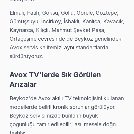
Elmalı, Fatih, Göksu, Göllü, Görele, Göztepe,
Avox TV Servis Kapsamı
Gümüşsuyu, İncirköy, İshaklı, Kanlıca, Kavacık,
Kaynarca, Kılıçlı, Mahmut Şevket Paşa,
✓ 15+ Yıl Deneyim
Ortaçeşme çevresinde de Beykoz genelindeki
✓ Yazılı Garanti Belgesi
✓ Orijinal Yedek Parça
Avox servis kalitemizi aynı standartlarda
✓ Ücretsiz Arıza Tespiti
sürdürüyoruz.
Avox TV'lerde Sık Görülen
Avox Tamir Sürecinde Şeffaflık
Arızalar
"Merhaba, ben Alev. Avox ekran'mde görüntü gidip geli
"Elbette, Alev Hanım. Öncelikle cihazın modelini öğren
Beykoz'de Avox akıllı TV teknolojisini kullanan
"Tabii, modelim Avox 55UHD."
modellerde belirli kronik sorunlar görülüyor.
Beykoz servisimizde bunların büyük
"Teşekkürler. Bu modelde sıkça karşılaştığımız bir arı
çoğunluğu tamir edilebilir; asıl mesele doğru
Bu diyaloğumuzdan öğrendik ki, müşteri ile sağlıklı bir
teşhis: