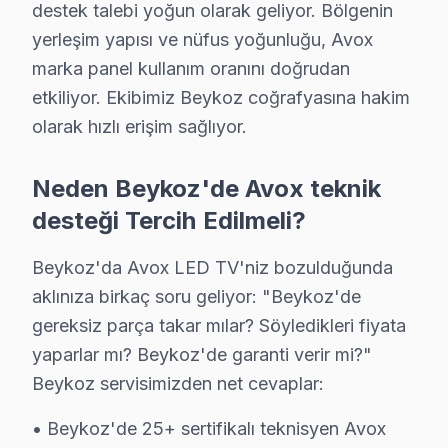
destek talebi yoğun olarak geliyor. Bölgenin
Beykoz Avox TV Servis Hizmet Bölgesi
yerleşim yapısı ve nüfus yoğunluğu, Avox
marka panel kullanım oranını doğrudan
Beykoz bölgesine kapıya gelen Avox TV tamir servisi hizmetimiz
etkiliyor. Ekibimiz Beykoz coğrafyasına hakim
olarak hızlı erişim sağlıyor.
Neden Beykoz'de Avox teknik
desteği Tercih Edilmeli?
Beykoz'da Avox LED TV'niz bozulduğunda
aklınıza birkaç soru geliyor: "Beykoz'de
gereksiz parça takar mılar? Söyledikleri fiyata
yaparlar mı? Beykoz'de garanti verir mi?"
Beykoz servisimizden net cevaplar:
• Beykoz'de 25+ sertifikalı teknisyen Avox