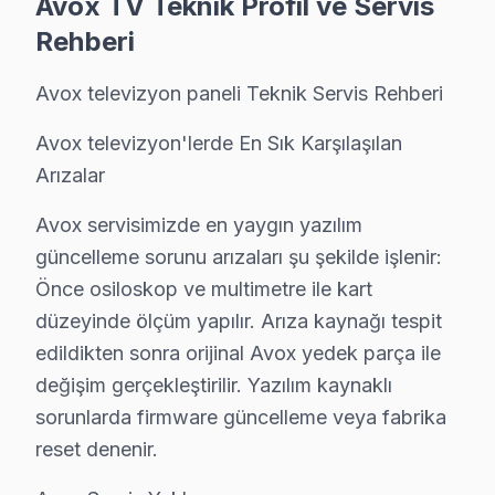
Avox TV Teknik Profil ve Servis
Fiyat Aralığı:
Yazılım sorunları genellikle ücretsiz çöz
Rehberi
Etkilenen Modeller:
Avox 65UHD ve 55UHD serisi.
Avox televizyon paneli Teknik Servis Rehberi
Bu sorunları ve gözlemleri dikkate alarak Avox televiz
Avox televizyon'lerde En Sık Karşılaşılan
Beykoz Mahallelerinde Avox Servis Deneyimle
Arızalar
Acarlar'da Avox TV Servisi
Avox servisimizde en yaygın yazılım
Acarlar Mahallesi, eski binalar ve gelişmekte olan elek
güncelleme sorunu arızaları şu şekilde işlenir:
Önce osiloskop ve multimetre ile kart
Akbaba'da Avox TV Servisi
düzeyinde ölçüm yapılır. Arıza kaynağı tespit
Akbaba Mahallesi, son yıllarda yenilenen yapıları ve el
edildikten sonra orijinal Avox yedek parça ile
değişim gerçekleştirilir. Yazılım kaynaklı
Alibahadır'da Avox TV Servisi
sorunlarda firmware güncelleme veya fabrika
Alibahadır Mahallesi, genellikle eski yapıların hakim o
reset denenir.
Anadolu Hisarı'nda Avox TV Servisi