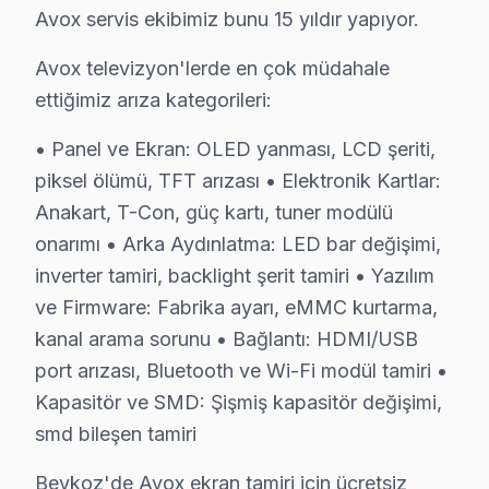
Avox servis ekibimiz bunu 15 yıldır yapıyor.
Göztepe'de Avox TV Servisi
Avox televizyon'lerde en çok müdahale
Göztepe Mahallesi, teknoloji ihtiyaçları açısından dikk
ettiğimiz arıza kategorileri:
Gümüşsuyu'nda Avox TV Servisi
• Panel ve Ekran: OLED yanması, LCD şeriti,
Gümüşsuyu Mahallesi, Beykoz'un sakin köy yaşamını sunar
piksel ölümü, TFT arızası • Elektronik Kartlar:
Anakart, T-Con, güç kartı, tuner modülü
İncirköy'de Avox TV Servisi
onarımı • Arka Aydınlatma: LED bar değişimi,
İncirköy Mahallesi, doğal güzellikleri ile teknoloji hiz
inverter tamiri, backlight şerit tamiri • Yazılım
ve Firmware: Fabrika ayarı, eMMC kurtarma,
İshaklı'da Avox TV Servisi
kanal arama sorunu • Bağlantı: HDMI/USB
İshaklı Mahallesi, Beykoz'un doğal dokusunu korurken, A
port arızası, Bluetooth ve Wi-Fi modül tamiri •
Kapasitör ve SMD: Şişmiş kapasitör değişimi,
Kanlıca'da Avox TV Servisi
smd bileşen tamiri
Kanlıca, genelde ailelerin tercih ettiği bir yerleşim a
Beykoz'de Avox ekran tamiri için ücretsiz