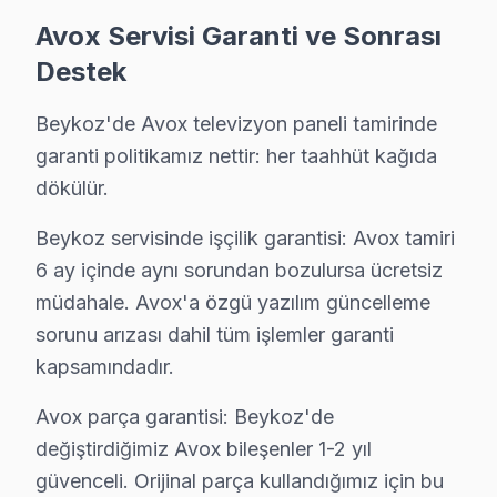
Riva'da Avox TV Servisi
Avox Servisi Garanti ve Sonrası
Riva mahallemizde yaşayan Ahmet Bey, Avox televizyon's
Destek
Rüzgarlıbahçe'de Avox TV Servisi
Beykoz'de Avox televizyon paneli tamirinde
Rüzgarlıbahçe'de oturan Elif Hanım, Avox televizyonunu
garanti politikamız nettir: her taahhüt kağıda
dökülür.
Soğuksu'da Avox TV Servisi
Soğuksu mahallesinde, Kemal Bey’in Avox TV’sinde görü
Beykoz servisinde işçilik garantisi: Avox tamiri
6 ay içinde aynı sorundan bozulursa ücretsiz
Tokatköy'de Avox TV Servisi
müdahale. Avox'a özgü yazılım güncelleme
Tokatköy'de yaşayan Selma Hanım, televizyonun açılmadı
sorunu arızası dahil tüm işlemler garanti
kapsamındadır.
Yalıköy'de Avox TV Servisi
Yalıköy'deki evinde Avox televizyonunuz’sinde görüntü 
Avox parça garantisi: Beykoz'de
değiştirdiğimiz Avox bileşenler 1-2 yıl
Yavuz Selim'de Avox TV Servisi
güvenceli. Orijinal parça kullandığımız için bu