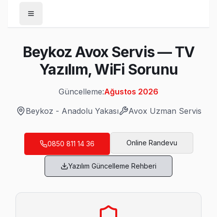
Anasayfa
Beykoz Avox Servis — TV
/
Beykoz
Yazılım, WiFi Sorunu
/
Avox
Güncelleme:
Ağustos 2026
Son Güncelleme:
Ağustos 2026
Beykoz
-
Anadolu Yakası
Avox
Uzman Servis
Online Randevu
0850 811 14 36
Beykoz'da Mahalle Mahalle Avox TV Servis
Yazılım Güncelleme Rehberi
Acarlar Avox Servis
Avox marka TV'niz Acarlar'de çalışmıyorsa teknik ekibimizi 
Beykoz TV Servis Merkezi →