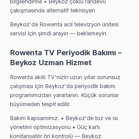
bilgilendirme • Beykoz çoklu randevu
• Beykoz'de aynı gün tedarik imkânı (Beykoz stoğum
çakışmasında alternatif teknisyen
Beykoz'da Rowenta orijinal parça ile yapılan teknik
Beykoz'da Rowenta acil televizyon ünitesi
Beykoz Rowenta TV Tamir Garantisi – Yazılı T
servisi için şimdi arayın — beklemeyin.
Rowenta TV Servis Garanti Belgesi – Yazılı ve İmzalı Güvence
Rowenta TV Periyodik Bakımı –
Beykoz'de Rowenta servis hizmetlerimizde sunduğumuz 
Beykoz Uzman Hizmet
Beykoz garanti kapsamımız — Beykoz servisimizde geçe
• Beykoz'de işçilik garantisi: 2 yıl
Rowenta akıllı TV'nizin uzun yıllar sorunsuz
• Beykoz servisimizde yedek parça garantisi: 2 yıl (orij
çalışması için Beykoz'da periyodik bakım
• Beykoz'de aynı arızanın tekrarında ücretsiz müdaha
programımızdan yararlanın. Küçük sorunlar
• servisimizde garanti belgesi ve fatura ile kayıt altına
büyümeden tespit edilir.
Beykoz'de garanti dışı durumlar: Kullanıcı kaynaklı has
Bakım kapsamımız: • Beykoz'de toz ve ısı
yönetimi optimizasyonu • Güç kartı
Beykoz Bölgesi ve Rowenta TV Desteği
kondansatör ön kontrolü — Beykoz