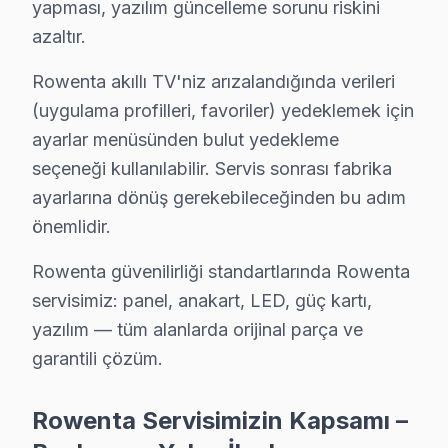
yapması, yazılım güncelleme sorunu riskini
azaltır.
Paşabahçe'de Rowenta TV Servisi
Paşabahçe, hem tarihî dokusu hem de modern yaşam alanl
Rowenta akıllı TV'niz arızalandığında verileri
(uygulama profilleri, favoriler) yedeklemek için
Paşamandıra'da Rowenta TV Servisi
ayarlar menüsünden bulut yedekleme
Paşamandıra, yeni yapıların fazla olduğu, ailelerin yoğ
seçeneği kullanılabilir. Servis sonrası fabrika
ayarlarına dönüş gerekebileceğinden bu adım
Polonezköy'de Rowenta TV Servisi
önemlidir.
Polonezköy, doğayla iç içe bir yaşam sunarak ailelerin 
Rowenta güvenilirliği standartlarında Rowenta
Poyrazköy'de Rowenta TV Servisi
servisimiz: panel, anakart, LED, güç kartı,
Poyrazköy, doğa manzaraları ile dolu sakin bir mahalle
yazılım — tüm alanlarda orijinal parça ve
garantili çözüm.
Riva'da Rowenta TV Servisi
Riva’da bir müşterim, Rowenta TV’sinin ekranında mavi b
Rowenta Servisimizin Kapsamı –