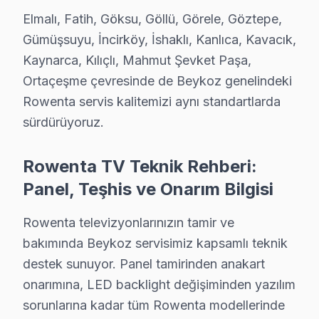
Elmalı, Fatih, Göksu, Göllü, Görele, Göztepe,
Çengeldere'de Rowenta TV Servisi
Gümüşsuyu, İncirköy, İshaklı, Kanlıca, Kavacık,
Çengeldere Mahallesi’nde Rowenta ekran kullanıcıları, 
Kaynarca, Kılıçlı, Mahmut Şevket Paşa,
Ortaçeşme çevresinde de Beykoz genelindeki
Çiftlik'te Rowenta TV Servisi
Rowenta servis kalitemizi aynı standartlarda
Çiftlik Mahallesi’nde sık rastladığımız Rowenta televiz
sürdürüyoruz.
Çiğdem'de Rowenta TV Servisi
Rowenta TV Teknik Rehberi:
Çiğdem Mahallesi'nde, Rowenta televizyon tamiri yapark
Panel, Teşhis ve Onarım Bilgisi
Çubuklu'da Rowenta TV Servisi
Rowenta televizyonlarınızın tamir ve
Çubuklu’da Rowenta TV onarım hizmeti alırken, bölgeni
bakımında Beykoz servisimiz kapsamlı teknik
Dereseki'de Rowenta TV Servisi
destek sunuyor. Panel tamirinden anakart
Dereseki Mahallesi sakinleri için Rowenta ekran tamiri 
onarımına, LED backlight değişiminden yazılım
sorunlarına kadar tüm Rowenta modellerinde
Elmalı'da Rowenta TV Servisi