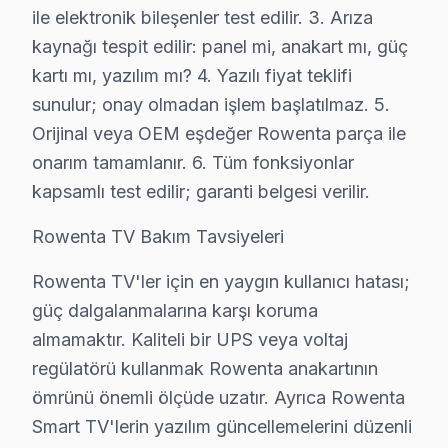
ile elektronik bileşenler test edilir. 3. Arıza
Kaynarca, hem yeni yerleşim alanları hem de yeşil alanl
kaynağı tespit edilir: panel mi, anakart mı, güç
kartı mı, yazılım mı? 4. Yazılı fiyat teklifi
Kılıçlı'da Rowenta TV Servisi
sunulur; onay olmadan işlem başlatılmaz. 5.
Kılıçlı, sakin bir mahalle olarak, ailelerin tercih ett
Orijinal veya OEM eşdeğer Rowenta parça ile
onarım tamamlanır. 6. Tüm fonksiyonlar
Mahmut Şevket Paşa'da Rowenta TV Servisi
kapsamlı test edilir; garanti belgesi verilir.
Mahmut Şevket Paşa, özellikle orta gelir gruplarının te
Rowenta TV Bakım Tavsiyeleri
Ortaçeşme'de Rowenta TV Servisi
Ortaçeşme, aileler ve genç profesyonellerin yoğunlukta
Rowenta TV'ler için en yaygın kullanıcı hatası;
güç dalgalanmalarına karşı koruma
Öğümce'de Rowenta TV Servisi
almamaktır. Kaliteli bir UPS veya voltaj
Öğümce, genellikle sakin bir yaşam tarzı sunan bir mah
regülatörü kullanmak Rowenta anakartının
ömrünü önemli ölçüde uzatır. Ayrıca Rowenta
Örnekköy'de Rowenta TV Servisi
Smart TV'lerin yazılım güncellemelerini düzenli
Örnekköy, yeni yerleşim alanları ve sosyal olanakları 