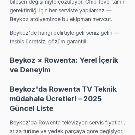
bileşen değişimiyle çözülüyor. Chip-level tamir
Poyrazköy Rowenta Anakart Tamiri →
gerektirdiği için her serviste yapılamaz —
Beykoz atölyemizde bu ekipman mevcut.
Riva Rowenta Servis
Beykoz'nın Riva bölgesindeki Rowenta müşterilerimiz tamir 
Beykoz'de hangi belirtiyle gelirseniz gelin —
Beykoz Rowenta Servis →
teşhis ücretsiz, çözüm garantili.
Rüzgarlıbahçe Rowenta Servis
Beykoz × Rowenta: Yerel İçerik
Rüzgarlıbahçe sakinleri için Rowenta TV tamir hizmetimiz: te
ve Deneyim
Beykoz Rowenta Servis →
Soğuksu Rowenta Servis
Beykoz'da Rowenta TV Teknik
Soğuksu mahallesi Rowenta TV teknisyeniniz ortalama 90 d
müdahale Ücretleri – 2025
Beykoz TV Servis Merkezi →
Güncel Liste
Tokatköy Rowenta Servis
Beykoz'da Rowenta televizyon servis fiyatları,
Beykoz'da Tokatköy bölgesi dahil tüm hizmet alanımızda Rowe
arıza türüne ve yedek parçaya göre değişiyor.
Beykoz Rowenta Servis →