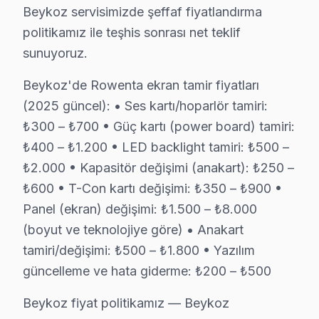
Beykoz servisimizde şeffaf fiyatlandırma
Yalıköy Rowenta Servis
politikamız ile teşhis sonrası net teklif
Rowenta TV Yalıköy'de internet bağlantısı sorunuyla geliy
sunuyoruz.
Beykoz TV Servis Merkezi →
Beykoz'de Rowenta ekran tamir fiyatları
Yavuz Selim Rowenta Servis
(2025 güncel): • Ses kartı/hoparlör tamiri:
Beykoz'nın Yavuz Selim bölgesindeki Rowenta müşterilerimiz
₺300 – ₺700 • Güç kartı (power board) tamiri:
Beykoz TV Servis Merkezi →
₺400 – ₺1.200 • LED backlight tamiri: ₺500 –
₺2.000 • Kapasitör değişimi (anakart): ₺250 –
Yeni Mahalle Rowenta Servis
₺600 • T-Con kartı değişimi: ₺350 – ₺900 •
Beykoz'da Yeni Mahalle bölgesi dahil tüm hizmet alanımızda 
Panel (ekran) değişimi: ₺1.500 – ₺8.000
Yeni Mahalle Rowenta Anakart Tamiri →
(boyut ve teknolojiye göre) • Anakart
Zerzavatçı Rowenta Servis
tamiri/değişimi: ₺500 – ₺1.800 • Yazılım
Zerzavatçı mahallesi Rowenta TV teknisyeniniz ortalama 90
güncelleme ve hata giderme: ₺200 – ₺500
Beykoz TV Servis Merkezi →
Beykoz fiyat politikamız — Beykoz