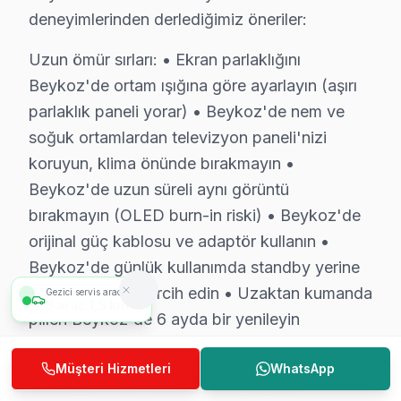
bu cihaz Servis Yaklaşımımız
deneyimlerinden derlediğimiz öneriler:
marka kalitesi ilkeleri doğrultusunda Rowenta televizyon
Uzun ömür sırları: • Ekran parlaklığını
Rowenta TV Onarım Süreci
Beykoz'de ortam ışığına göre ayarlayın (aşırı
1. Müşteri bildirir, servis ekibi arıza semptomlarını di
parlaklık paneli yorar) • Beykoz'de nem ve
2. Termal kamera, osiloskop, ESR ölçer ile elektronik bil
soğuk ortamlardan televizyon paneli'nizi
3. Arıza kaynağı tespit edilir: panel mi, anakart mı, güç
koruyun, klima önünde bırakmayın •
4. Yazılı fiyat teklifi sunulur; onay olmadan işlem başla
Beykoz'de uzun süreli aynı görüntü
5. Orijinal veya OEM eşdeğer bu TV parça ile onarım 
bırakmayın (OLED burn-in riski) • Beykoz'de
orijinal güç kablosu ve adaptör kullanın •
6. Tüm fonksiyonlar kapsamlı test edilir; garanti belgesi 
Beykoz'de günlük kullanımda standby yerine
bu cihaz TV Bakım Tavsiyeleri
tam kapatmayı tercih edin • Uzaktan kumanda
Gezici servis aracımız
Rowenta TV'ler için en yaygın kullanıcı hatası; güç d
3
araç
1,5 km
pilleri Beykoz'de 6 ayda bir yenileyin
Rowenta akıllı TV'niz arızalandığında verileri (uygula
bu marka güvenilirliği standartlarında Rowenta servisim
Bu önerileri uygulayarak Beykoz'da Rowenta
Müşteri Hizmetleri
WhatsApp
televizyon'nizin ömrünü ciddi ölçüde