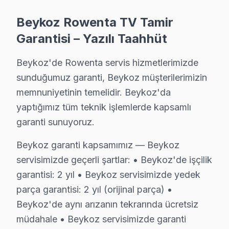
Beykoz Diğer Marka Servisleri
Beykoz Rowenta TV Tamir
· Beykoz Sony
· Beykoz Philips
Garantisi – Yazılı Taahhüt
· Beykoz Hi-Level
· Beykoz iFFALCON
Beykoz'de Rowenta servis hizmetlerimizde
sunduğumuz garanti, Beykoz müşterilerimizin
· Beykoz Samsung
· Beykoz LG
memnuniyetinin temelidir. Beykoz'da
yaptığımız tüm teknik işlemlerde kapsamlı
· Beykoz Panasonic
· Beykoz Toshiba
garanti sunuyoruz.
Beykoz garanti kapsamımız — Beykoz
servisimizde geçerli şartlar: • Beykoz'de işçilik
Beykoz'de Rowenta TV Tamiri — Bilmeniz G
garantisi: 2 yıl • Beykoz servisimizde yedek
parça garantisi: 2 yıl (orijinal parça) •
Beykoz'de Rowenta televizyon servisinde net yanıtlar
Beykoz'de aynı arızanın tekrarında ücretsiz
müdahale • Beykoz servisimizde garanti
Beykoz, İstanbul'un köklü ilçelerinden biri olup bölgemizdeki İ