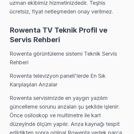
uzman ekibimiz hizmetinizdedir. Teşhis
Elmalı Mahallesi'nde Rowenta televizyonunuz onarımına
ücretsiz, fiyat netleşmeden onay verilmez.
Fatih'te Rowenta TV Servisi
Rowenta TV Teknik Profil ve
Fatih Mahallesi'nde Rowenta ekran tamiri için çağırac
Servis Rehberi
Göksu'da Rowenta TV Servisi
Rowenta görüntüleme sistemi Teknik Servis
Göksu Mahallesi’nde Rowenta televizyon onarım hizmeti 
Rehberi
Göllü'de Rowenta TV Servisi
Rowenta televizyon paneli'lerde En Sık
Göllü Mahallesi'nde Rowenta panel onarımı ararken, böl
Karşılaşılan Arızalar
Görele'de Rowenta TV Servisi
Rowenta servisimizde en yaygın yazılım
güncelleme sorunu arızaları şu şekilde işlenir:
Görele Mahallesi’nde Rowenta ekran tamiri talep ettiği
Önce osiloskop ve multimetre ile kart
Göztepe'de Rowenta TV Servisi
düzeyinde ölçüm yapılır. Arıza kaynağı tespit
Göztepe Mahallesi'nde Rowenta televizyon tamiri arayışı
edildikten sonra orijinal Rowenta yedek parça