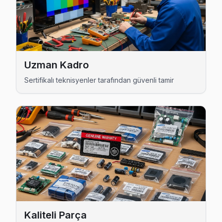
Çamlıbahçe Rowenta Anakart Tamiri →
Çengeldere Rowenta Servis
Beykoz'nın Çengeldere bölgesindeki Rowenta müşterilerimiz 
Çengeldere Rowenta Anakart Tamiri →
Uzman Kadro
Çiftlik Rowenta Servis
Sertifikalı teknisyenler tarafından güvenli tamir
Çiftlik'de Rowenta TV ekran değişimi gerekebilir mi? Beyko
Çiftlik Rowenta Açılmıyor Arıza →
Çiğdem Rowenta Servis
Çiğdem semtindeki Rowenta TV sorunları için kapıya kadar s
Çiğdem Rowenta Anakart Tamiri →
Çubuklu Rowenta Servis
Çubuklu sakinleri için Rowenta TV tamir hizmetimiz: teşhis ü
Beykoz Rowenta Servis →
Kaliteli Parça