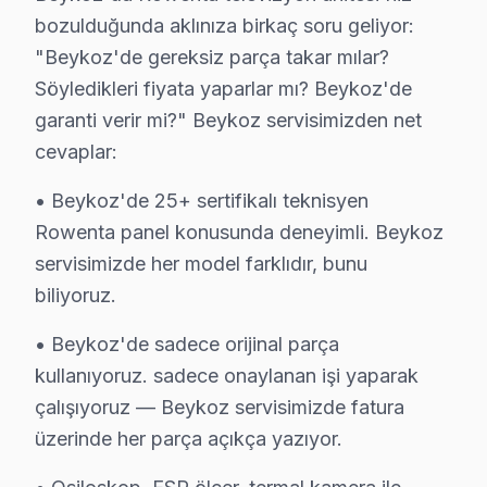
Rowenta Servis Merkezi →
bozulduğunda aklınıza birkaç soru geliyor:
"Beykoz'de gereksiz parça takar mılar?
İshaklı Rowenta Servis
Söyledikleri fiyata yaparlar mı? Beykoz'de
Rowenta TV'nizin İshaklı adresine gelen ekibimiz osilosko
garanti verir mi?" Beykoz servisimizden net
İshaklı Rowenta Anakart Tamiri →
cevaplar:
Kanlıca Rowenta Servis
• Beykoz'de 25+ sertifikalı teknisyen
Kanlıca sakinleri Rowenta TV arızaları için sık bizi tercih edi
Rowenta panel konusunda deneyimli. Beykoz
Kanlıca Rowenta Anakart Tamiri →
servisimizde her model farklıdır, bunu
Kavacık Rowenta Servis
biliyoruz.
Kavacık sakinlerine özel: Rowenta TV tamirinde parça değiş
• Beykoz'de sadece orijinal parça
Kavacık Rowenta Anakart Tamiri →
kullanıyoruz. sadece onaylanan işi yaparak
Kaynarca Rowenta Servis
çalışıyoruz — Beykoz servisimizde fatura
Rowenta marka TV'niz Kaynarca'de çalışmıyorsa teknik ekibi
üzerinde her parça açıkça yazıyor.
Kaynarca Rowenta Anakart Tamiri →