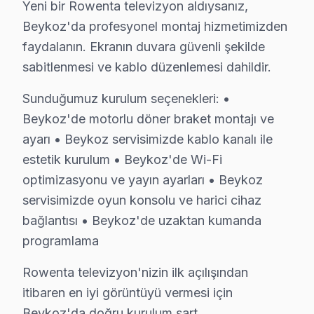
Yeni Mahalle’de, bir kullanıcı Rowenta televizyon’sini
Yeni bir Rowenta televizyon aldıysanız,
Beykoz'da profesyonel montaj hizmetimizden
Zerzavatçı'da Rowenta TV Servisi
faydalanın. Ekranın duvara güvenli şekilde
Zerzavatçı’da, bir müşterim Rowenta televizyon’sinin bi
sabitlenmesi ve kablo düzenlemesi dahildir.
Rowenta Arızaları: Sahadan Gözlemler
Sunduğumuz kurulum seçenekleri: •
Beykoz'de motorlu döner braket montajı ve
Beykoz bölgesinde Rowenta marka televizyonlarda sıkça k
ayarı • Beykoz servisimizde kablo kanalı ile
Anakart tamiri için ise model serisine bağlı olarak fiya
estetik kurulum • Beykoz'de Wi-Fi
Yerinde bakım ve atölye hizmetleri arasında da fiyat far
optimizasyonu ve yayın ayarları • Beykoz
servisimizde oyun konsolu ve harici cihaz
Neden Fabrika Servis?
bağlantısı • Beykoz'de uzaktan kumanda
Fabrika Servis olarak bu bölgede sunduğumuz avantajla
programlama
Yerinde servis imkanı ile müşterimizin evinde veya iş 
Rowenta televizyon'nizin ilk açılışından
Orijinal parça kullanımı, yapılan tamirlerin güvenilirli
itibaren en iyi görüntüyü vermesi için
Beykoz'da doğru kurulum şart.