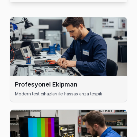
Anadolufeneri'deki Rowenta TV kullanıcılarına ikinci el ciha
Anadolufeneri Rowenta Anakart Tamiri →
Baklacı Rowenta Servis
Baklacı'deki Rowenta TV kullanıcılarına ikinci el cihaz alırk
Rowenta Servis Merkezi →
Bozhane Rowenta Servis
Bozhane'de Rowenta TV ses ama görüntü yok sorununu genel
Beykoz Rowenta Servis →
Profesyonel Ekipman
Cumhuriyet Rowenta Servis
Modern test cihazları ile hassas arıza tespiti
Beykoz'da Cumhuriyet bölgesindeki Rowenta kullanıcılarına 
Beykoz TV Servis Merkezi →
Çamlıbahçe Rowenta Servis
Beykoz'da Çamlıbahçe mahallesi Rowenta TV servisi için k