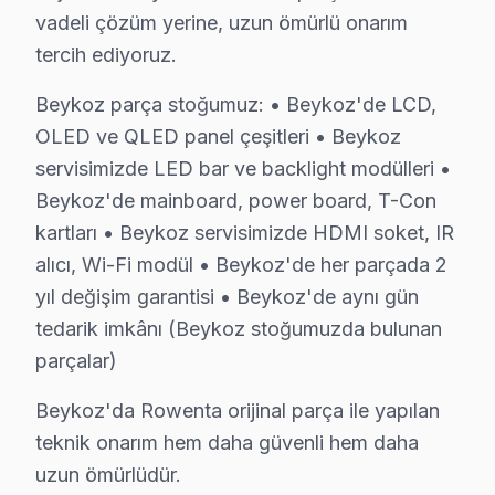
Bu sayfayla ilgili hizmet sayfaları:
vadeli çözüm yerine, uzun ömürlü onarım
↑ Rowenta Servis Ana Sayfası
tercih ediyoruz.
↑ Beykoz TV Servis Merkezi
Beykoz parça stoğumuz: • Beykoz'de LCD,
OLED ve QLED panel çeşitleri • Beykoz
servisimizde LED bar ve backlight modülleri •
Beykoz'de mainboard, power board, T-Con
Beykoz Yakın İlçelerde Rowenta Servisi
kartları • Beykoz servisimizde HDMI soket, IR
· Ataşehir Rowenta
· Çekmeköy Rowenta
alıcı, Wi-Fi modül • Beykoz'de her parçada 2
yıl değişim garantisi • Beykoz'de aynı gün
· Kadıköy Rowenta
· Kartal Rowenta
tedarik imkânı (Beykoz stoğumuzda bulunan
parçalar)
· Maltepe Rowenta
· Pendik Rowenta
Beykoz'da Rowenta orijinal parça ile yapılan
teknik onarım hem daha güvenli hem daha
· Sancaktepe Rowenta
· Şile Rowenta
uzun ömürlüdür.