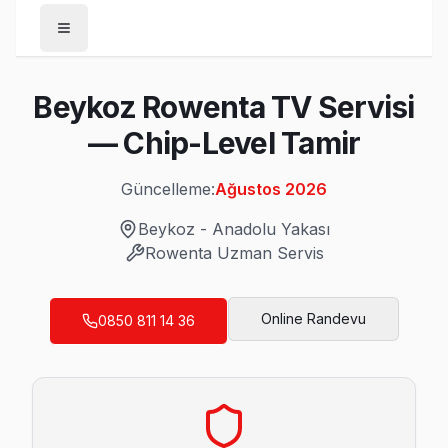
Anasayfa
Beykoz Rowenta TV Servisi
/
Beykoz
— Chip-Level Tamir
/
Rowenta
Güncelleme:
Ağustos 2026
Son Güncelleme:
Ağustos 2026
Beykoz
-
Anadolu Yakası
Rowenta
Uzman Servis
Beykoz'da Mahalle Mahalle Rowenta TV Se
Online Randevu
0850 811 14 36
Acarlar Rowenta Servis
Acarlar mahallesi Rowenta TV servisinde şeffaf çalışıyoruz:
Beykoz Rowenta Servis →