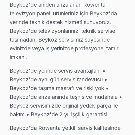
Beykoz'de aniden arızalanan Rowenta
• Panel (ekran) değişimi: ₺1.500 – ₺8.000 (boyut ve te
televizyon paneli ürünleriniz için Beykoz'da
• Anakart tamiri/değişimi: ₺500 – ₺1.800
yerinde teknik destek hizmeti sunuyoruz.
• Yazılım güncelleme ve hata giderme: ₺200 – ₺500
Beykoz'de televizyonlarınızı teknik servise
Beykoz fiyat politikamız — Beykoz servisimizde geçerli
taşımadan, Beykoz servisimiz sayesinde
• Beykoz'de ücretsiz arıza teşhisi (tamir yapılırsa)
evinizde veya iş yerinizde profesyonel tamir
• Beykoz servisimizde parça ve işçilik fiyatları ayrı belirt
imkanı.
• Beykoz'de kapıda nakit veya kredi kartı ile ödeme
Beykoz'de yerinde servis avantajları: •
• Taksit seçeneği mevcuttur
Beykoz'de aynı gün servis randevusu •
Not: Beykoz'de nihai fiyat, arıza teşhisinden sonra kesi
Beykoz'de taşıma masrafı ve riski yok •
Beykoz'de arıza anında teşhis ve müdahale •
Rowenta Servis Teknisyenleri – Beykoz Profe
Beykoz servisimizde orijinal yedek parça ile
Doğru teşhis ve kalıcı çözüm, deneyimli teknisyenl
bakım • Beykoz'de 2 yıl işçilik garantisi
Teknisyen yetkinliklerimiz:
Beykoz'da Rowenta yetkili servis kalitesinde
• Beykoz'de fabrika eğitimli teknik uzmanlar