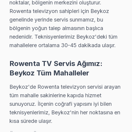
Bütün bu sorunlar, Beykoz’da Rowenta kullanıcıları iç
noktalar, bölgenin merkezini oluşturur.
Rowenta televizyon sahipleri için Beykoz
Beykoz Mahallelerinde Rowenta Servisi
genelinde yerinde servis sunmamız, bu
bölgenin yoğun talep almasının başlıca
Acarlar'da Rowenta TV Servisi
nedenidir. Teknisyenlerimiz Beykoz'deki tüm
Acarlar Mahallesi, Rowenta televizyonunuz’lerde sıkça g
mahallelere ortalama 30-45 dakikada ulaşır.
Akbaba'da Rowenta TV Servisi
Rowenta TV Servis Ağımız:
Akbaba Mahallesi'nde Rowenta ekran'lerde en çok karşıl
Beykoz Tüm Mahalleler
Alibahadır'da Rowenta TV Servisi
Beykoz'de Rowenta televizyon servisi arayan
Alibahadır Mahallesi sakinleri, Rowenta televizyonunuz
tüm mahalle sakinlerine kapıda hizmet
sunuyoruz. İlçenin coğrafi yapısını iyi bilen
Anadolu Hisarı'nda Rowenta TV Servisi
teknisyenlerimiz, Beykoz'nin her noktasına en
Anadolu Hisarı, Rowenta ekran kullanıcıları için en çok
kısa sürede ulaşır.
Anadolu Kavağı'nda Rowenta TV Servisi