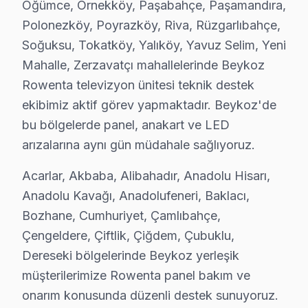
Öğümce, Örnekköy, Paşabahçe, Paşamandıra,
Anadolu Kavağı’nda Rowenta ekran’lerde sıkça gözlemlen
Polonezköy, Poyrazköy, Riva, Rüzgarlıbahçe,
Soğuksu, Tokatköy, Yalıköy, Yavuz Selim, Yeni
Anadolufeneri'nde Rowenta TV Servisi
Mahalle, Zerzavatçı mahallelerinde Beykoz
Anadolufeneri'nde Rowenta televizyon kullanıcıları, ço
Rowenta televizyon ünitesi teknik destek
Baklacı'da Rowenta TV Servisi
ekibimiz aktif görev yapmaktadır. Beykoz'de
bu bölgelerde panel, anakart ve LED
Baklacı Mahallesi’nde Rowenta televizyonunuz’lerde sık
arızalarına aynı gün müdahale sağlıyoruz.
Bozhane'de Rowenta TV Servisi
Acarlar, Akbaba, Alibahadır, Anadolu Hisarı,
Bozhane Mahallesi'nde, Rowenta televizyonunuz’lerde sı
Anadolu Kavağı, Anadolufeneri, Baklacı,
Bozhane, Cumhuriyet, Çamlıbahçe,
Cumhuriyet'te Rowenta TV Servisi
Çengeldere, Çiftlik, Çiğdem, Çubuklu,
Cumhuriyet Mahallesi'nde Rowenta televizyonunuz kullan
Dereseki bölgelerinde Beykoz yerleşik
Çamlıbahçe'de Rowenta TV Servisi
müşterilerimize Rowenta panel bakım ve
onarım konusunda düzenli destek sunuyoruz.
Çamlıbahçe Mahallesi'nde Rowenta televizyonunuz'lerde 