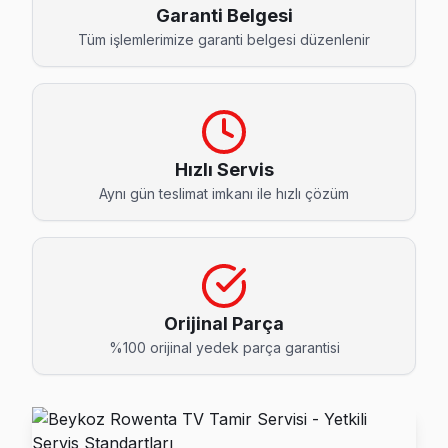
Akbaba Rowenta Servis
Garanti Belgesi
Akbaba mahallesi Rowenta TV servisinde şeffaf çalışıyoruz: 
Tüm işlemlerimize garanti belgesi düzenlenir
Akbaba Rowenta Açılmıyor Arıza →
Alibahadır Rowenta Servis
Beykoz'da Alibahadır mahallesi Rowenta kullanıcıları arız
Hızlı Servis
Beykoz Rowenta Servis →
Aynı gün teslimat imkanı ile hızlı çözüm
Anadolu Hisarı Rowenta Servis
Anadolu Hisarı semtindeki Rowenta TV sorunları için kapıya
Anadolu Hisarı Rowenta Anakart Tamiri →
Anadolu Kavağı Rowenta Servis
Orijinal Parça
%100 orijinal yedek parça garantisi
Anadolu Kavağı mahallesi Rowenta TV servisinde şeffaf çalış
Beykoz TV Servis Merkezi →
Anadolufeneri Rowenta Servis