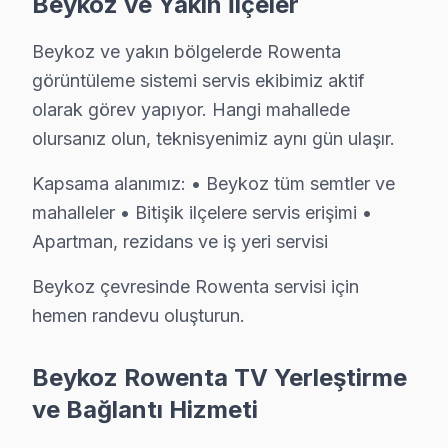
Beykoz ve Yakın İlçeler
Rüzgarlıbahçe'de Rowenta TV Servisi
Rüzgarlıbahçe’deki bir ziyaretimde, bir kullanıcının Ro
Beykoz ve yakın bölgelerde Rowenta
görüntüleme sistemi servis ekibimiz aktif
Soğuksu'da Rowenta TV Servisi
olarak görev yapıyor. Hangi mahallede
Soğuksu’daki bir kullanıcı, Rowenta ekran’sinin sürekl
olursanız olun, teknisyenimiz aynı gün ulaşır.
Tokatköy'de Rowenta TV Servisi
Kapsama alanımız: • Beykoz tüm semtler ve
Tokatköy’de, bir arkadaşımın Rowenta ekran’si görüntü 
mahalleler • Bitişik ilçelere servis erişimi •
Apartman, rezidans ve iş yeri servisi
Yalıköy'de Rowenta TV Servisi
Beykoz çevresinde Rowenta servisi için
Yalıköy’de, bir müşteri Rowenta ekran'sinin uzaktan kum
hemen randevu oluşturun.
Yavuz Selim'de Rowenta TV Servisi
Yavuz Selim’deki bir evde, Rowenta televizyonunuz’sini
Beykoz Rowenta TV Yerleştirme
ve Bağlantı Hizmeti
Yeni Mahalle'de Rowenta TV Servisi