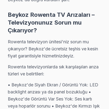
Beykoz Rowenta servis - TV Tamiri
Rowenta görüntüleme sistemi'lerde chip-level tamir n
Beykoz Rowenta TV Arızaları –
Beykoz Korusu ve Beykoz genelinde 25+ sertifikalı te
Televizyonunuz Sorun mu
Çıkarıyor?
Neden Beykoz'de Rowenta teknik desteği Terc
Rowenta televizyon ünitesi'niz sorun mu
Beykoz Rowenta TV Ekran Anakart Profesyonel Servis ve Tam
çıkarıyor? Beykoz'de ücretsiz teşhis ve kesin
Beykoz'da Rowenta televizyon ünitesi'niz bozulduğunda
fiyat garantisiyle hizmetinizdeyiz.
• Beykoz'de 25+ sertifikalı teknisyen Rowenta panel k
• Beykoz'de sadece orijinal parça kullanıyoruz. sadec
Rowenta televizyonlarda sık karşılaşılan arıza
türleri ve belirtileri:
• Osiloskop, ESR ölçer, termal kamera ile teşhis yap
Müşterilerimiz bunu sık soruyor:, Beykoz Korusu, Anad
• Beykoz'de Siyah Ekran / Görüntü Yok: LED
backlight arızası ya da panel bozukluğu •
Rowenta TV'lerde Sık Görülen Arızalar
Beykoz'de Görüntü Var Ses Yok: Ses kartı
Beykoz'de Rowenta LED TV teknolojisini kullanan model
veya hoparlör sorunu • Beykoz'de Kırmızı Işık