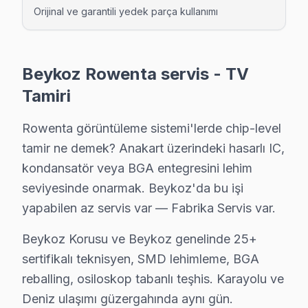
Dereseki Rowenta Servis
Orijinal ve garantili yedek parça kullanımı
Dereseki'de Rowenta TV ekranında çizgi, donma ya da ses sor
Beykoz Rowenta Servis →
Beykoz Rowenta servis - TV
Elmalı Rowenta Servis
Tamiri
Rowenta TV Elmalı adresinde firmware güncellemesi sonrası
Beykoz TV Servis Merkezi →
Rowenta görüntüleme sistemi'lerde chip-level
tamir ne demek? Anakart üzerindeki hasarlı IC,
Fatih Rowenta Servis
kondansatör veya BGA entegresini lehim
Beykoz'nın Fatih bölgesindeki Rowenta müşterilerimiz tamir
seviyesinde onarmak. Beykoz'da bu işi
Fatih Rowenta Anakart Tamiri →
yapabilen az servis var — Fabrika Servis var.
Göksu Rowenta Servis
Beykoz Korusu ve Beykoz genelinde 25+
Rowenta TV'nizin Göksu adresine gelen ekibimiz osiloskop 
sertifikalı teknisyen, SMD lehimleme, BGA
Beykoz Rowenta Servis →
reballing, osiloskop tabanlı teşhis. Karayolu ve
Göllü Rowenta Servis
Deniz ulaşımı güzergahında aynı gün.