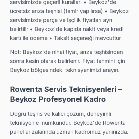
servisimizde geçerli kurallar: • Beykoz'de
ücretsiz arıza teşhisi (tamir yapılırsa) • Beykoz
Beykoz Rowenta TV Servis Hizmet Bölgesi
servisimizde parça ve işçilik fiyatları ayrı
Beykoz bölgesine kapıya gelen Rowenta TV tamir servisi hizmeti
belirtilir • Beykoz'de kapıda nakit veya kredi
kartı ile ödeme • Taksit seçeneği mevcuttur
Not: Beykoz'de nihai fiyat, arıza teşhisinden
sonra kesin olarak belirlenir. Fiyat tahmini için
Beykoz bölgesindeki teknisyenimizi arayın.
Rowenta Servis Teknisyenleri –
Beykoz Profesyonel Kadro
Doğru teşhis ve kalıcı çözüm, deneyimli
teknisyenle mümkündür. Beykoz'de Rowenta
panel arızalarında uzman kadromuz yanınızda.