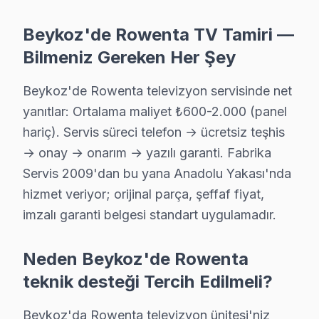
Göllü semtindeki Rowenta TV sorunları için kapıya kadar se
Beykoz'de Rowenta TV Tamiri —
Göllü Rowenta Açılmıyor Arıza →
Bilmeniz Gereken Her Şey
Görele Rowenta Servis
Beykoz'da Görele mahallesi için Rowenta TV fiyat teklifi alm
Beykoz'de Rowenta televizyon servisinde net
Beykoz TV Servis Merkezi →
yanıtlar: Ortalama maliyet ₺600-2.000 (panel
hariç). Servis süreci telefon → ücretsiz teşhis
Göztepe Rowenta Servis
→ onay → onarım → yazılı garanti. Fabrika
Göztepe sakinlerine özel: Rowenta TV tamirinde parça değiş
Servis 2009'dan bu yana Anadolu Yakası'nda
Göztepe Rowenta Anakart Tamiri →
hizmet veriyor; orijinal parça, şeffaf fiyat,
Gümüşsuyu Rowenta Servis
imzalı garanti belgesi standart uygulamadır.
Beykoz'da Gümüşsuyu mahallesi Rowenta TV servisi için ka
Gümüşsuyu Rowenta Açılmıyor Arıza →
Neden Beykoz'de Rowenta
teknik desteği Tercih Edilmeli?
İncirköy Rowenta Servis
Rowenta TV'niz İncirköy'de arıza yaptıysa taşımanıza gerek
Beykoz'da Rowenta televizyon ünitesi'niz