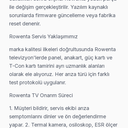
ile değişim gerçekleştirilir. Yazılım kaynaklı
Gümüşsuyu'nda Rowenta TV Servisi
sorunlarda firmware güncelleme veya fabrika
Gümüşsuyu Mahallesi sakinleri için Rowenta televizyon t
reset denenir.
İncirköy'de Rowenta TV Servisi
Rowenta Servis Yaklaşımımız
İncirköy Mahallesi'nde Rowenta TV tamirinde, yerel se
marka kalitesi ilkeleri doğrultusunda Rowenta
televizyon'lerde panel, anakart, güç kartı ve
İshaklı'da Rowenta TV Servisi
T-Con kartı tamirini ayrı uzmanlık alanları
İshaklı Mahallesi'nde Rowenta televizyon onarımında, o
olarak ele alıyoruz. Her arıza türü için farklı
Kanlıca'da Rowenta TV Servisi
test protokolü uygulanır.
Kanlıca, genellikle orta ve üst gelir gruplarının yaşa
Rowenta TV Onarım Süreci
Kavacık'ta Rowenta TV Servisi
1. Müşteri bildirir, servis ekibi arıza
Kavacık, konut yapılarıyla dikkat çeken bir bölge olup
semptomlarını dinler ve ön değerlendirme
yapar. 2. Termal kamera, osiloskop, ESR ölçer
Kaynarca'da Rowenta TV Servisi