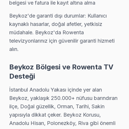
belgesi ve fatura ile kayıt altına alma
Beykoz Sahasından Rowenta Notları
Beykoz'de garanti dışı durumlar: Kullanıcı
kaynaklı hasarlar, doğal afetler, yetkisiz
Bugün Beykoz'den bir Rowenta UHD serisi geldi. Arıza,
müdahale. Beykoz'da Rowenta
Rowenta televizyonunuz'ler, Beykoz’da genellikle UHD 
televizyonlarınız için güvenilir garanti hizmeti
Beykoz’da yoğun trafik, özellikle saat 17:00-19:00 aras
alın.
Rowenta Parça Temini ve Maliyet Gerçekleri
Beykoz Bölgesi ve Rowenta TV
Beykoz bölgesinde Rowenta televizyonunuz'lerde karşıl
Desteği
1.
Panel Arızası
: televizyon ekranında lekeler veya re
İstanbul Anadolu Yakası içinde yer alan
2.
Anakart Problemleri
: televizyonunuz açılmadığında
Beykoz, yaklaşık 250.000+ nüfusu barındıran
3.
Güç Kartı Sorunları
: televizyon açıldığında ses ge
ilçe, Doğal güzellik, Orman, Tarihi, Sakin
4.
Backlight Sorunları
: Ekranın herhangi bir bölümünü
yapısıyla dikkat çeker. Beykoz Korusu,
5.
Yazılım Sorunları
: televizyonunuz’nin otomatik ola
Anadolu Hisarı, Polonezköy, Riva gibi önemli