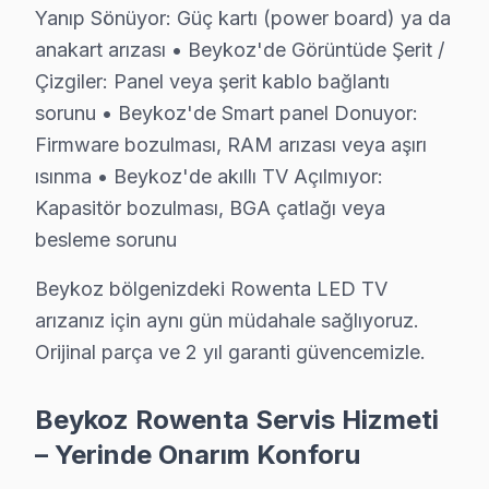
▸ Panel arızası: Beykoz'de Rowenta'ın LED panelinde e
Yanıp Sönüyor: Güç kartı (power board) ya da
▸ Anakart hatası: atölyemizde Reparasyon altyapısına
anakart arızası • Beykoz'de Görüntüde Şerit /
▸ Yazılım sorunu: BGA yeniden lehimleme veya bileşen 
Çizgiler: Panel veya şerit kablo bağlantı
sorunu • Beykoz'de Smart panel Donuyor:
Beykoz'de hangi belirtiyle gelirseniz gelin — teşhis ücr
Firmware bozulması, RAM arızası veya aşırı
Beykoz × Rowenta: Yerel İçerik ve Deneyim
ısınma • Beykoz'de akıllı TV Açılmıyor:
Kapasitör bozulması, BGA çatlağı veya
Beykoz'da Rowenta TV Teknik müdahale Ücretl
besleme sorunu
Beykoz'da Rowenta televizyon servis fiyatları, arıza tü
Beykoz bölgenizdeki Rowenta LED TV
Beykoz'de Rowenta ekran tamir fiyatları (2025 güncel)
arızanız için aynı gün müdahale sağlıyoruz.
• Ses kartı/hoparlör tamiri: ₺300 – ₺700
Orijinal parça ve 2 yıl garanti güvencemizle.
• Güç kartı (power board) tamiri: ₺400 – ₺1.200
• LED backlight tamiri: ₺500 – ₺2.000
Beykoz Rowenta Servis Hizmeti
• Kapasitör değişimi (anakart): ₺250 – ₺600
– Yerinde Onarım Konforu
• T-Con kartı değişimi: ₺350 – ₺900