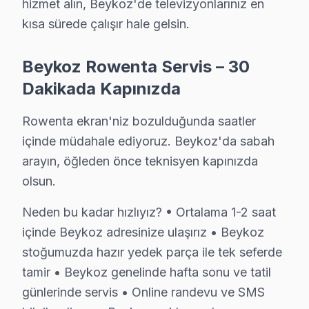
hizmet alın, Beykoz'de televizyonlarınız en
• Dijital teşhis ekipmanı kullanımı
kısa sürede çalışır hale gelsin.
• Beykoz servisimizde panel ölçüm ve oscilloskop anal
• Beykoz'de müşteri yorumları ile kanıtlanmış kalite
Beykoz Rowenta Servis – 30
• Sürekli eğitim ve teknoloji takibi
Dakikada Kapınızda
TV'niz Beykoz'da profesyonel ellerde — kalıcı onarım g
Rowenta ekran'niz bozulduğunda saatler
Beykoz'da Rowenta TV İçin Orijinal Parça Teda
içinde müdahale ediyoruz. Beykoz'da sabah
arayın, öğleden önce teknisyen kapınızda
Beykoz'da Rowenta LED TV tamirinde Beykoz servisimiz
olsun.
Beykoz parça stoğumuz:
• Beykoz'de LCD, OLED ve QLED panel çeşitleri
Neden bu kadar hızlıyız? • Ortalama 1-2 saat
• Beykoz servisimizde LED bar ve backlight modülleri
içinde Beykoz adresinize ulaşırız • Beykoz
stoğumuzda hazır yedek parça ile tek seferde
• Beykoz'de mainboard, power board, T-Con kartları
tamir • Beykoz genelinde hafta sonu ve tatil
• Beykoz servisimizde HDMI soket, IR alıcı, Wi-Fi mod
günlerinde servis • Online randevu ve SMS
• Beykoz'de her parçada 2 yıl değişim garantisi