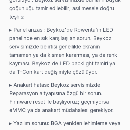
Örnekköy'de Rowenta TV ekranında çizgi, donma ya da ses sor
çoğunluğu tamir edilebilir; asıl mesele doğru
Rowenta Servis Merkezi →
teşhis:
Paşabahçe Rowenta Servis
▸ Panel arızası: Beykoz'de Rowenta'ın LED
Rowenta TV Paşabahçe'de internet bağlantısı sorunuyla ge
panelinde en sık karşılaşılan sorun. Beykoz
Beykoz Rowenta Servis →
servisimizde belirtisi genellikle ekranın
tamamen ya da kısmen kararması, ya da renk
Paşamandıra Rowenta Servis
kayması. Beykoz'de LED backlight tamiri ya
Paşamandıra semtindeki Rowenta TV sorunları için kapıya ka
da T-Con kart değişimiyle çözülüyor.
Rowenta Servis Merkezi →
▸ Anakart hatası: Beykoz servisimizde
Polonezköy Rowenta Servis
Reparasyon altyapısına özgü bir sorun.
Polonezköy'de Rowenta TV ekranında çizgi, donma ya da ses s
Firmware reset ile başlıyoruz; geçmiyorsa
Polonezköy Rowenta Açılmıyor Arıza →
eMMC ya da anakart müdahalesi gerekiyor.
Poyrazköy Rowenta Servis
▸ Yazılım sorunu: BGA yeniden lehimleme veya
Poyrazköy sakinlerine özel: Rowenta TV tamirinde parça değ