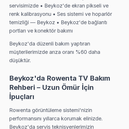
İstanbul Anadolu Yakası içinde yer alan Beykoz, yakla
servisimizde • Beykoz'de ekran pikseli ve
renk kalibrasyonu • Ses sistemi ve hoparlör
Rowenta TV Servis Ağımız: Beykoz Tüm Mahal
temizliği — Beykoz • Beykoz'de bağlantı
Beykoz'de Rowenta televizyon servisi arayan tüm mahall
portları ve konektör bakımı
Öğümce, Örnekköy, Paşabahçe, Paşamandıra, Polonezköy
Beykoz'da düzenli bakım yaptıran
Acarlar, Akbaba, Alibahadır, Anadolu Hisarı, Anadolu
müşterilerimizde arıza oranı %60 daha
Elmalı, Fatih, Göksu, Göllü, Görele, Göztepe, Gümüşsu
düşüktür.
Rowenta TV Teknik Rehberi: Panel, Teşhis ve O
Beykoz'da Rowenta TV Bakım
Rowenta televizyonlarınızın tamir ve bakımında Beykoz
Rehberi – Uzun Ömür İçin
Rowenta TV Teknik Profil ve Servis Rehberi
İpuçları
Rowenta görüntüleme sistemi Teknik Servis Rehberi
Rowenta görüntüleme sistemi'nizin
Rowenta televizyon paneli'lerde En Sık Karşılaşılan Ar
performansını yıllarca korumak elinizde.
Rowenta servisimizde en yaygın yazılım güncelleme sorun
Beykoz'da servis teknisyenlerimizin