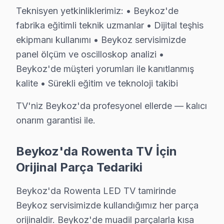
Teknisyen yetkinliklerimiz: • Beykoz'de
fabrika eğitimli teknik uzmanlar • Dijital teşhis
Rowenta Uzman Teknisyen Ekibi — Beykoz
ekipmanı kullanımı • Beykoz servisimizde
panel ölçüm ve oscilloskop analizi •
Hakan Ö. — Rowenta Servis Uzmanı
Beykoz'de müşteri yorumları ile kanıtlanmış
13 yıllık Rowenta TV tamir deneyimi. Beykoz ve çevre ilçele
kalite • Sürekli eğitim ve teknoloji takibi
· Rowenta fabrika servis sertifikası
· Orijinal ve OEM yedek parça tedarikçisi
TV'niz Beykoz'da profesyonel ellerde — kalıcı
· 2010'dan günümüze tüm Rowenta modelleri
onarım garantisi ile.
Beykoz Servis İstatistikleri
Beykoz'da Rowenta TV İçin
· Beykoz'de
610+
Rowenta TV tamiri
· Müşteri memnuniyeti
%97
Orijinal Parça Tedariki
· Ortalama tamir süresi:
2–3 iş günü
· Tüm işlemler
2 yıl garantili
Beykoz'da Rowenta LED TV tamirinde
Beykoz servisimizde kullandığımız her parça
orijinaldir. Beykoz'de muadil parçalarla kısa