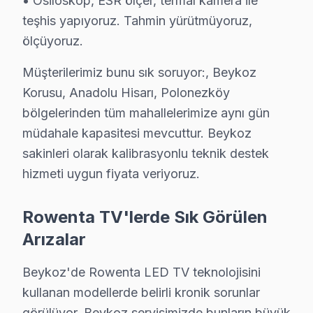
• Osiloskop, ESR ölçer, termal kamera ile
Kılıçlı Rowenta Servis
teşhis yapıyoruz. Tahmin yürütmüyoruz,
Kılıçlı'de Rowenta TV güç kartı kondansatör şişmesi en yaygın
ölçüyoruz.
Kılıçlı Rowenta Açılmıyor Arıza →
Müşterilerimiz bunu sık soruyor:, Beykoz
Mahmut Şevket Paşa Rowenta Servis
Korusu, Anadolu Hisarı, Polonezköy
Beykoz'da Mahmut Şevket Paşa mahallesi Rowenta kullanıcı
bölgelerinden tüm mahallelerimize aynı gün
Mahmut Şevket Paşa Rowenta Açılmıyor Arıza →
müdahale kapasitesi mevcuttur. Beykoz
sakinleri olarak kalibrasyonlu teknik destek
Ortaçeşme Rowenta Servis
hizmeti uygun fiyata veriyoruz.
Beykoz'da Ortaçeşme mahallesi Rowenta kullanıcıları arız
Beykoz Rowenta Servis →
Rowenta TV'lerde Sık Görülen
Öğümce Rowenta Servis
Arızalar
Beykoz'da Öğümce bölgesi dahil tüm hizmet alanımızda Rowen
Beykoz'de Rowenta LED TV teknolojisini
Öğümce Rowenta Açılmıyor Arıza →
kullanan modellerde belirli kronik sorunlar
Örnekköy Rowenta Servis
görülüyor. Beykoz servisimizde bunların büyük