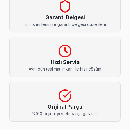
Asmalı Mescit Profilo Servis
Asmalı Mescit'de Profilo TV ses ama görüntü yok sorununu g
Garanti Belgesi
Beyoğlu TV Servis Merkezi →
Tüm işlemlerimize garanti belgesi düzenlenir
Bedrettin Profilo Servis
Beyoğlu'da Bedrettin mahallesi Profilo TV servisi için kap
Bedrettin Profilo Anakart Tamiri →
Hızlı Servis
Bereketzade Profilo Servis
Aynı gün teslimat imkanı ile hızlı çözüm
Bereketzade mahallesinde Profilo TV arızaları için aynı gün 
Bereketzade Profilo Açılmıyor Arıza →
Bostan Profilo Servis
Beyoğlu'da Bostan mahallesi Profilo TV servisi için kapıya
Orijinal Parça
Beyoğlu TV Servis Merkezi →
%100 orijinal yedek parça garantisi
Bülbül Profilo Servis