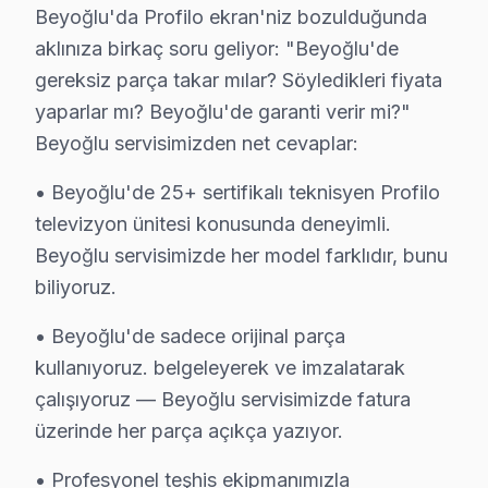
Beyoğlu'da Profilo ekran'niz bozulduğunda
Kemankeş Karamustafapaşa, tarihi dokusu ve kültürel çeşi
aklınıza birkaç soru geliyor: "Beyoğlu'de
Kılıçali Paşa'da Profilo TV Servisi
gereksiz parça takar mılar? Söyledikleri fiyata
yaparlar mı? Beyoğlu'de garanti verir mi?"
Kılıçali Paşa, modern yaşam tarzına sahip gençler ve ai
Beyoğlu servisimizden net cevaplar:
Kocatepe'de Profilo TV Servisi
• Beyoğlu'de 25+ sertifikalı teknisyen Profilo
Kocatepe, dinamik bir yaşam tarzına sahip olan farklı 
televizyon ünitesi konusunda deneyimli.
Kulaksız'da Profilo TV Servisi
Beyoğlu servisimizde her model farklıdır, bunu
biliyoruz.
Kulaksız, ailelerin yoğun olarak yaşadığı bir mahalle o
• Beyoğlu'de sadece orijinal parça
Kuloğlu'da Profilo TV Servisi
kullanıyoruz. belgeleyerek ve imzalatarak
Kuloğlu, farklı yaş gruplarına hitap eden bir mahalle o
çalışıyoruz — Beyoğlu servisimizde fatura
üzerinde her parça açıkça yazıyor.
Küçük Piyale'de Profilo TV Servisi
Küçük Piyale, çeşitli kültürel geçmişlere sahip bireyle
• Profesyonel teşhis ekipmanımızla