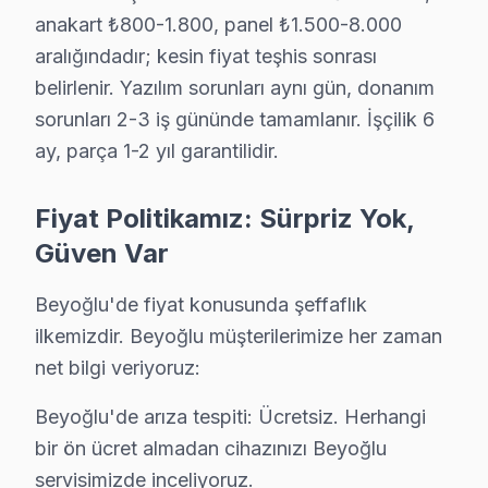
Profilo Servis Merkezi →
anakart ₺800-1.800, panel ₺1.500-8.000
aralığındadır; kesin fiyat teşhis sonrası
Kamer Hatun Profilo Servis
belirlenir. Yazılım sorunları aynı gün, donanım
Kamer Hatun sakinleri için Profilo TV tamir hizmetimiz: teşh
sorunları 2-3 iş gününde tamamlanır. İşçilik 6
Beyoğlu TV Servis Merkezi →
ay, parça 1-2 yıl garantilidir.
Karaköy Profilo Servis
Beyoğlu genelinde Karaköy bölgesinde Profilo TV kullanıcıla
Fiyat Politikamız: Sürpriz Yok,
Karaköy Profilo Anakart Tamiri →
Güven Var
Kaptanpaşa Profilo Servis
Beyoğlu'de fiyat konusunda şeffaflık
Profilo TV'niz Kaptanpaşa'de arıza yaptıysa taşımanıza ger
ilkemizdir. Beyoğlu müşterilerimize her zaman
Beyoğlu TV Servis Merkezi →
net bilgi veriyoruz:
Katip Mustafa Çelebi Profilo Servis
Beyoğlu'de arıza tespiti: Ücretsiz. Herhangi
Beyoğlu genelinde Katip Mustafa Çelebi bölgesinde Profilo T
bir ön ücret almadan cihazınızı Beyoğlu
Profilo Servis Merkezi →
servisimizde inceliyoruz.