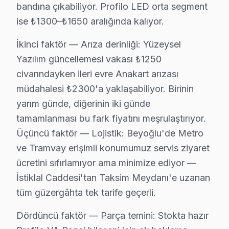
bandına çıkabiliyor. Profilo LED orta segment
ise ₺1300–₺1650 aralığında kalıyor.
İkinci faktör — Arıza derinliği: Yüzeysel
Yazılım güncellemesi vakası ₺1250
civarındayken ileri evre Anakart arızası
Profilo Uzman Teknisyen Ekibi — Beyoğlu
müdahalesi ₺2300'a yaklaşabiliyor. Birinin
Hakan Ö. — Profilo Servis Uzmanı
yarım günde, diğerinin iki günde
14 yıllık Profilo TV tamir deneyimi. Beyoğlu ve çevre ilçeler
tamamlanması bu fark fiyatını meşrulaştırıyor.
· Profilo fabrika servis sertifikası
Üçüncü faktör — Lojistik: Beyoğlu'de Metro
· Orijinal ve OEM yedek parça tedarikçisi
ve Tramvay erişimli konumumuz servis ziyaret
· 2010'dan günümüze tüm Profilo modelleri
ücretini sıfırlamıyor ama minimize ediyor —
Beyoğlu Servis İstatistikleri
İstiklal Caddesi'tan Taksim Meydanı'e uzanan
· Beyoğlu'de
490+
Profilo TV tamiri
tüm güzergâhta tek tarife geçerli.
· Müşteri memnuniyeti
%98
· Ortalama tamir süresi:
2–3 iş günü
Dördüncü faktör — Parça temini: Stokta hazır
· Tüm işlemler
2 yıl garantili