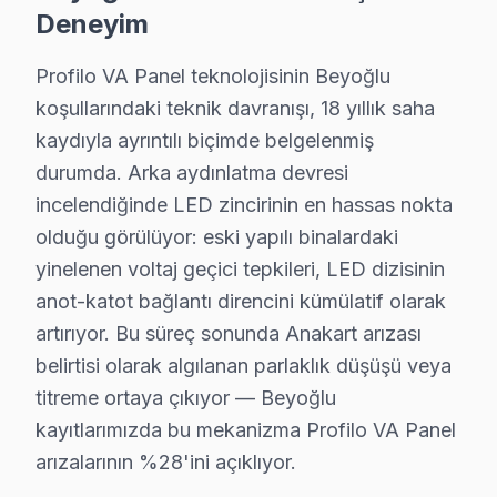
Deneyim
Kulaksız bölgesindeki Profilo kullanıcıları için haftanın 7 g
Beyoğlu TV Servis Merkezi →
Profilo VA Panel teknolojisinin Beyoğlu
Kuloğlu Profilo Servis
koşullarındaki teknik davranışı, 18 yıllık saha
kaydıyla ayrıntılı biçimde belgelenmiş
Kuloğlu'de Profilo TV güç kartı kondansatör şişmesi en yaygın
durumda. Arka aydınlatma devresi
Kuloğlu Profilo Açılmıyor Arıza →
incelendiğinde LED zincirinin en hassas nokta
Küçük Piyale Profilo Servis
olduğu görülüyor: eski yapılı binalardaki
Küçük Piyale bölgesindeki Profilo kullanıcıları için haftanın
yinelenen voltaj geçici tepkileri, LED dizisinin
Küçük Piyale Profilo Açılmıyor Arıza →
anot-katot bağlantı direncini kümülatif olarak
artırıyor. Bu süreç sonunda Anakart arızası
Müeyyetzade Profilo Servis
belirtisi olarak algılanan parlaklık düşüşü veya
Beyoğlu'da Müeyyetzade mahallesi için Profilo TV fiyat tekli
titreme ortaya çıkıyor — Beyoğlu
Müeyyetzade Profilo Açılmıyor Arıza →
kayıtlarımızda bu mekanizma Profilo VA Panel
Ömer Avni Profilo Servis
arızalarının %28'ini açıklıyor.
Beyoğlu'da Ömer Avni bölgesi dahil tüm hizmet alanımızda Pro