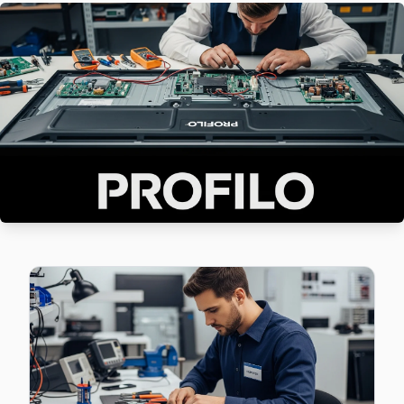
Beyoğlu'da Bülbül mahallesi için Profilo TV fiyat teklifi alm
Beyoğlu Profilo Servis →
Camii Kebir Profilo Servis
Camii Kebir'deki Profilo TV kullanıcılarına ikinci el cihaz al
Camii Kebir Profilo Anakart Tamiri →
Cihangir Profilo Servis
Cihangir mahallesi Profilo TV servisi için ön değerlendirme
Beyoğlu Profilo Servis →
Çatma Mescit Profilo Servis
Beyoğlu'da Çatma Mescit mahallesi için Profilo TV tamir 
Profilo Servis Merkezi →
Çukur Profilo Servis
Çukur sakinlerine özel: Profilo TV tamirinde parça değişimi