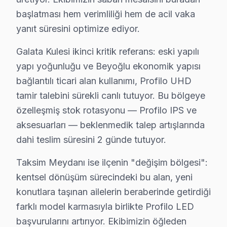
Özetle, Beyoğlu’ndaki kuşaklar arasındaki set kullanımı 
başlatması hem verimliliği hem de acil vaka
yanıt süresini optimize ediyor.
Beyoğlu'de Profilo TV: Kuşaklar Arası Kullanım
Galata Kulesi ikinci kritik referans: eski yapılı
Beyoğlu bölgesinde, Profilo TV kullanıcıları arasında en
yapı yoğunluğu ve Beyoğlu ekonomik yapısı
İkinci olarak, “anakart arızası” sorununu ele alalım. B
bağlantılı ticari alan kullanımı, Profilo UHD
Üçüncü sorun “güç kartı arızası” olarak karşımıza çık
tamir talebini sürekli canlı tutuyor. Bu bölgeye
Dördüncü sıklıkla rastlanan sorun ise “backlight arız
özelleşmiş stok rotasyonu — Profilo IPS ve
Son olarak, “yazılım sorunları” ortaya çıkmaktadır. Bu
aksesuarları — beklenmedik talep artışlarında
dahi teslim süresini 2 günde tutuyor.
Beyoğlu’ndaki kuşaklar arası cihaz kullanımı farklılıkl
Taksim Meydanı ise ilçenin "değişim bölgesi":
Profilo Arıza Profili: Yaş Grubu Analizi
kentsel dönüşüm sürecindeki bu alan, yeni
konutlara taşınan ailelerin beraberinde getirdiği
Arap Cami'de Profilo TV Servisi
farklı model karmasıyla birlikte Profilo LED
Arap Cami Mahallesi, geçmişten günümüze gelen bir dokuy
başvurularını artırıyor. Ekibimizin öğleden