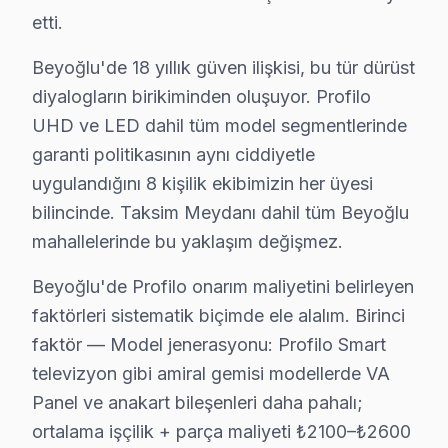
etti.
Profilo Servis Merkezi →
Beyoğlu'de 18 yıllık güven ilişkisi, bu tür dürüst
diyalogların birikiminden oluşuyor. Profilo
Beyoğlu Profilo TV Servis Hizmet Bölgesi
UHD ve LED dahil tüm model segmentlerinde
Beyoğlu bölgesine kapıya gelen Profilo TV tamir servisi hizmeti
garanti politikasının aynı ciddiyetle
uygulandığını 8 kişilik ekibimizin her üyesi
bilincinde. Taksim Meydanı dahil tüm Beyoğlu
mahallelerinde bu yaklaşım değişmez.
Beyoğlu'de Profilo onarım maliyetini belirleyen
faktörleri sistematik biçimde ele alalım. Birinci
faktör — Model jenerasyonu: Profilo Smart
televizyon gibi amiral gemisi modellerde VA
Panel ve anakart bileşenleri daha pahalı;
ortalama işçilik + parça maliyeti ₺2100–₺2600