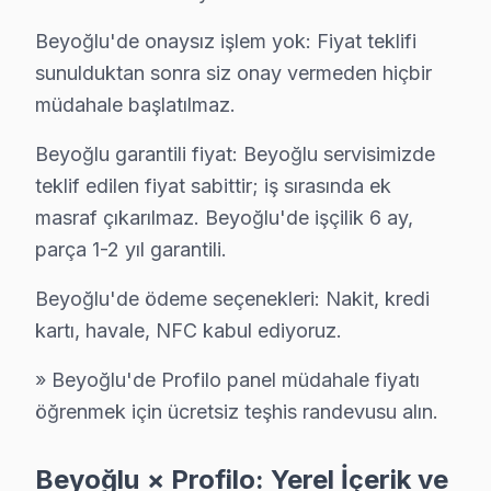
Keçeci Piri Profilo Servis
Beyoğlu'de onaysız işlem yok: Fiyat teklifi
Profilo TV'de T-Con kart arızası Keçeci Piri mahallesinde sı
sunulduktan sonra siz onay vermeden hiçbir
Beyoğlu TV Servis Merkezi →
müdahale başlatılmaz.
Kemankeş Karamustafapaşa Profilo Servis
Beyoğlu garantili fiyat: Beyoğlu servisimizde
Kemankeş Karamustafapaşa'de Profilo TV ses ama görüntü yo
teklif edilen fiyat sabittir; iş sırasında ek
Profilo Servis Merkezi →
masraf çıkarılmaz. Beyoğlu'de işçilik 6 ay,
parça 1-2 yıl garantili.
Kılıçali Paşa Profilo Servis
Beyoğlu'nın Kılıçali Paşa bölgesindeki Profilo müşterilerimi
Beyoğlu'de ödeme seçenekleri: Nakit, kredi
Kılıçali Paşa Profilo Açılmıyor Arıza →
kartı, havale, NFC kabul ediyoruz.
Kocatepe Profilo Servis
» Beyoğlu'de Profilo panel müdahale fiyatı
Kocatepe mahallesinde Profilo TV arızaları için aynı gün ran
öğrenmek için ücretsiz teşhis randevusu alın.
Beyoğlu TV Servis Merkezi →
Beyoğlu × Profilo: Yerel İçerik ve
Kulaksız Profilo Servis