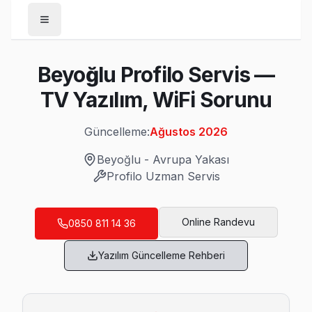
Anasayfa
Beyoğlu Profilo Servis —
/
Beyoğlu
TV Yazılım, WiFi Sorunu
/
Profilo
Güncelleme:
Ağustos 2026
Son Güncelleme:
Ağustos 2026
Beyoğlu
-
Avrupa Yakası
Profilo
Uzman Servis
Beyoğlu'da Mahalle Mahalle Profilo TV Ser
Online Randevu
0850 811 14 36
Arap Cami Profilo Servis
Yazılım Güncelleme Rehberi
Profilo TV HDMI port arızası Arap Cami adresine gelen ekibi
Beyoğlu TV Servis Merkezi →