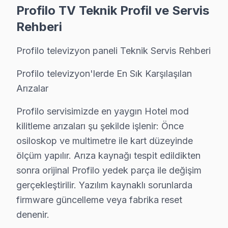
Neden Beyoğlu'de Profilo teknik desteği Terci
Profilo TV Teknik Profil ve Servis
Beyoğlu Profilo TV Ekran Anakart Profesyonel Servis ve Tamir
Rehberi
Beyoğlu'da Profilo ekran'niz bozulduğunda aklınıza bi
Profilo televizyon paneli Teknik Servis Rehberi
• Beyoğlu'de 25+ sertifikalı teknisyen Profilo televizy
• Beyoğlu'de sadece orijinal parça kullanıyoruz. belg
Profilo televizyon'lerde En Sık Karşılaşılan
• Profesyonel teşhis ekipmanımızla (osiloskop, ESR öl
Arızalar
Öğrendiğimiz bir şey var:, İstiklal Caddesi, Galata K
Profilo servisimizde en yaygın Hotel mod
kilitleme arızaları şu şekilde işlenir: Önce
Beyoğlu Bölgesi ve Profilo TV Desteği
osiloskop ve multimetre ile kart düzeyinde
İstanbul Avrupa Yakası içinde yer alan Beyoğlu, yaklaş
ölçüm yapılır. Arıza kaynağı tespit edildikten
sonra orijinal Profilo yedek parça ile değişim
Profilo TV'lerde Sık Görülen Arızalar
gerçekleştirilir. Yazılım kaynaklı sorunlarda
Beyoğlu bölgesindeki Profilo kullanıcılarının getirdiği
firmware güncelleme veya fabrika reset
Anakart arızası: Beyoğlu'de Profilo VA Panel panellerin 
denenir.
Backlight sorunu: Beyoğlu'de UHD sistemini kullanan 