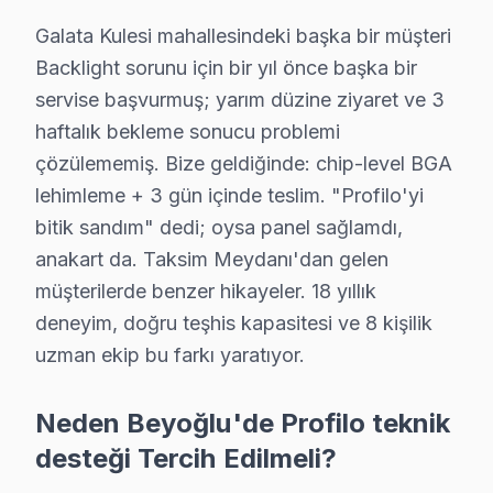
Kamer Hatun'da Profilo TV Servisi
Galata Kulesi mahallesindeki başka bir müşteri
Kamer Hatun Mahallesi, zengin kültürel yapısı ve genç nü
Backlight sorunu için bir yıl önce başka bir
servise başvurmuş; yarım düzine ziyaret ve 3
Karaköy'de Profilo TV Servisi
haftalık bekleme sonucu problemi
Karaköy, genç yetişkinlerin ve profesyonellerin yoğun 
çözülememiş. Bize geldiğinde: chip-level BGA
lehimleme + 3 gün içinde teslim. "Profilo'yi
Kaptanpaşa'da Profilo TV Servisi
bitik sandım" dedi; oysa panel sağlamdı,
Kaptanpaşa, aile yapısının hâkim olduğu bir mahalle. Bu
anakart da. Taksim Meydanı'dan gelen
müşterilerde benzer hikayeler. 18 yıllık
Katip Mustafa Çelebi'de Profilo TV Servisi
deneyim, doğru teşhis kapasitesi ve 8 kişilik
Katip Mustafa Çelebi, sosyal yaşamın aktif olduğu ve f
uzman ekip bu farkı yaratıyor.
Keçeci Piri'de Profilo TV Servisi
Neden Beyoğlu'de Profilo teknik
Keçeci Piri, birçok öğrenci ve genç profesyonelin yaşad
desteği Tercih Edilmeli?
Kemankeş Karamustafapaşa'da Profilo TV Servisi