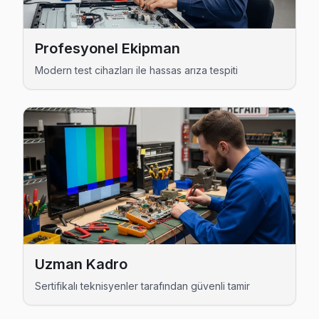
Beyoğlu Profilo Servis →
Emekyemez Profilo Servis
Profesyonel Ekipman
Emekyemez mahallesi Profilo TV servisinde şeffaf çalışıyoru
Modern test cihazları ile hassas arıza tespiti
Emekyemez Profilo Açılmıyor Arıza →
Evliya Çelebi Profilo Servis
Evliya Çelebi'deki Profilo TV sahiplerinin yüzde sekseni tam
Evliya Çelebi Profilo Açılmıyor Arıza →
Fetihtepe Profilo Servis
Beyoğlu'da Fetihtepe mahallesi için Profilo TV tamir ran
Profilo Servis Merkezi →
Firuzağa Profilo Servis
Uzman Kadro
Firuzağa semtindeki Profilo TV sorunları için kapıya kadar 
Sertifikalı teknisyenler tarafından güvenli tamir
Beyoğlu Profilo Servis →