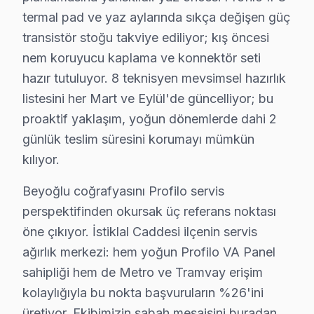
Beyoğlu'de Profilo ekran servis sorunuza tek cümlelik
termal pad ve yaz aylarında sıkça değişen güç
transistör stoğu takviye ediliyor; kış öncesi
nem koruyucu kaplama ve konnektör seti
hazır tutuluyor. 8 teknisyen mevsimsel hazırlık
Profilo Servis: 15 Yıl Deneyim
listesini her Mart ve Eylül'de güncelliyor; bu
proaktif yaklaşım, yoğun dönemlerde dahi 2
✓ 15+ Yıl Deneyim
günlük teslim süresini korumayı mümkün
✓ Yazılı Garanti Belgesi
✓ Orijinal Yedek Parça
kılıyor.
✓ Ücretsiz Arıza Tespiti
Beyoğlu coğrafyasını Profilo servis
perspektifinden okursak üç referans noktası
Beyoğlu Mahallelerinde Profilo Servis: Kuşak P
öne çıkıyor. İstiklal Caddesi ilçenin servis
ağırlık merkezi: hem yoğun Profilo VA Panel
Beyoğlu, İstanbul’un dinamik ve kozmopolit bir ilçesi o
sahipliği hem de Metro ve Tramvay erişim
Örneğin, Beyoğlu’nda yaşayan yaşlı bireyler, çoğunlukl
kolaylığıyla bu nokta başvuruların %26'ini
Beyoğlu’nun coğrafi konumu, ulaşım ağıyla birlikte değe
üretiyor. Ekibimizin sabah mesaisini buradan