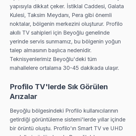
yapısıyla dikkat çeker. İstiklal Caddesi, Galata
Pürtelaş Hasan Efendi mahallesinde, bir genç, televizy
Kulesi, Taksim Meydanı, Pera gibi önemli
Sururi Mehmet Efendi'de Profilo TV Servisi
noktalar, bölgenin merkezini oluşturur. Profilo
akıllı TV sahipleri için Beyoğlu genelinde
Sururi Mehmet Efendi'de bir aile, ekran'nin görüntüsünü
yerinde servis sunmamız, bu bölgenin yoğun
Sütlüce'de Profilo TV Servisi
talep almasının başlıca nedenidir.
Sütlüce mahallesinde, televizyonunun uzaktan kumandas
Teknisyenlerimiz Beyoğlu'deki tüm
mahallelere ortalama 30-45 dakikada ulaşır.
Şahkulu'da Profilo TV Servisi
Şahkulu mahallesinde, bir ev sahibi televizyonun sarsın
Profilo TV'lerde Sık Görülen
Arızalar
Şehit Muhtar'da Profilo TV Servisi
Şehit Muhtar mahallesinde bir kullanıcı, Profilo ekran'
Beyoğlu bölgesindeki Profilo kullanıcılarının
getirdiği görüntüleme sistemi'lerde yıllar içinde
Taksim'de Profilo TV Servisi
bir örüntü oluştu. Profilo'ın Smart TV ve UHD
Taksim mahallesindeki bir apartmanda, bir aile Profilo 