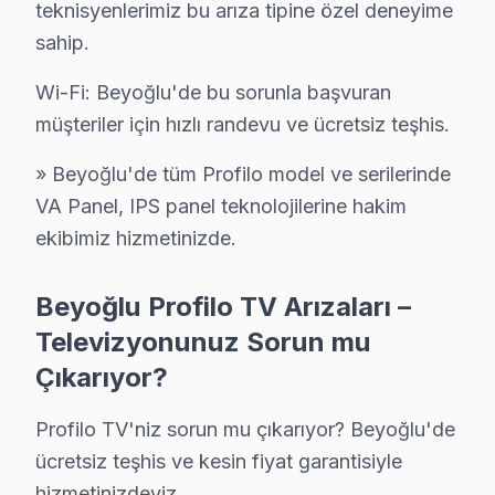
teknisyenlerimiz bu arıza tipine özel deneyime
Yazılım ve firmware işlemleri ise genellikle 300-600 TL 
sahip.
Beyoğlu'de Her Kuşağa Profilo Servisi: Fabrik
Wi-Fi: Beyoğlu'de bu sorunla başvuran
müşteriler için hızlı randevu ve ücretsiz teşhis.
Fabrika onarım, Beyoğlu bölgesinde farklı kuşaklara hi
Fabrika Servis'in Beyoğlu'ndaki avantajları arasında yer
» Beyoğlu'de tüm Profilo model ve serilerinde
VA Panel, IPS panel teknolojilerine hakim
Beyoğlu Profilo servis - TV Tamiri
ekibimiz hizmetinizde.
Profilo TV'de onarım mı, yenisi mi? Beyoğlu'da sık so
Beyoğlu Profilo TV Arızaları –
Ortalama tamir maliyeti ₺800-2.500 (panel hariç). Yen
Televizyonunuz Sorun mu
Fabrika Servis — İstiklal Caddesi dahil Beyoğlu gene
Çıkarıyor?
Fiyat Politikamız: Sürpriz Yok, Güven Var
Profilo TV'niz sorun mu çıkarıyor? Beyoğlu'de
Beyoğlu'de fiyat konusunda şeffaflık ilkemizdir. Beyoğ
ücretsiz teşhis ve kesin fiyat garantisiyle
Beyoğlu'de arıza tespiti: Ücretsiz. Herhangi bir ön ücr
hizmetinizdeyiz.