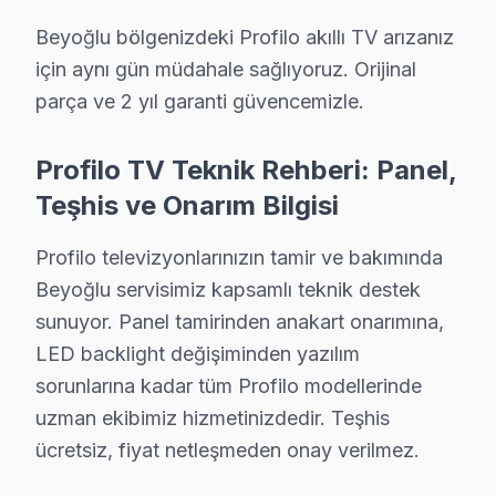
Dördüncü faktör — Parça temini: Stokta hazır Profilo 
Beyoğlu bölgenizdeki Profilo akıllı TV arızanız
Beyoğlu'deki iklim koşulları ile bu cihaz ekran arıza s
için aynı gün müdahale sağlıyoruz. Orijinal
Sıcaklık-arıza ilişkisinde ise iki kritik eşik var. 28°
parça ve 2 yıl garanti güvencemizle.
Beyoğlu'de bu iklim-arıza korelasyonu stok planlamasın
Beyoğlu coğrafyasını Profilo servis perspektifinden ok
Profilo TV Teknik Rehberi: Panel,
Galata Kulesi ikinci kritik referans: eski yapılı yapı 
Teşhis ve Onarım Bilgisi
Taksim Meydanı ise ilçenin "değişim bölgesi": kentsel d
Profilo televizyonlarınızın tamir ve bakımında
Beyoğlu bu marka servis verisi, komşu ilçelerle karşı
Beyoğlu servisimiz kapsamlı teknik destek
Arıza profili karşılaştırmasında ise durum farklı: Beyo
sunuyor. Panel tamirinden anakart onarımına,
Çözüm hızı karşılaştırmasında Beyoğlu iyi bir konumda
LED backlight değişiminden yazılım
Beyoğlu'de Profilo servisimizle tanışmadan önce ve sonr
sorunlarına kadar tüm Profilo modellerinde
"Sonra" tablosu şu: Aynı müşteri bizimle iletişime geç
uzman ekibimiz hizmetinizdedir. Teşhis
Galata Kulesi mahallesindeki başka bir müşteri Backlig
ücretsiz, fiyat netleşmeden onay verilmez.