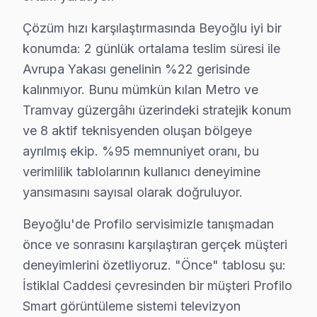
Fetihtepe'de Profilo TV Servisi
Çözüm hızı karşılaştırmasında Beyoğlu iyi bir
Fetihtepe Mahallesi sakinleri, Profilo televizyonunuz o
konumda: 2 günlük ortalama teslim süresi ile
Avrupa Yakası genelinin %22 gerisinde
Firuzağa'da Profilo TV Servisi
kalınmıyor. Bunu mümkün kılan Metro ve
Firuzağa Mahallesi, genç nüfusun yoğun olduğu bir bölg
Tramvay güzergâhı üzerindeki stratejik konum
Galata'da Profilo TV Servisi
ve 8 aktif teknisyenden oluşan bölgeye
ayrılmış ekip. %95 memnuniyet oranı, bu
Galata Mahallesi'nin tarihi dokusu, burada yaşayanların
verimlilik tablolarının kullanıcı deneyimine
Gümüşsuyu'nda Profilo TV Servisi
yansımasını sayısal olarak doğruluyor.
Gümüşsuyu Mahallesi, teknolojik yeniliklerin hızla yayı
Beyoğlu'de Profilo servisimizle tanışmadan
önce ve sonrasını karşılaştıran gerçek müşteri
Hacıahmet'te Profilo TV Servisi
deneyimlerini özetliyoruz. "Önce" tablosu şu:
Hacıahmet Mahallesi sakinleri, televizyon tamiriyle ilg
İstiklal Caddesi çevresinden bir müşteri Profilo
Hacımimi'de Profilo TV Servisi
Smart görüntüleme sistemi televizyon