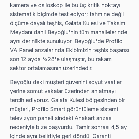
kamera ve osiloskop ile bu üç kritik noktayı
Sururi Mehmet Efendi Profilo Servis
sistematik biçimde test ediyor; tahmine değil
Sururi Mehmet Efendi'de Profilo TV güç kartı kondansatör şiş
ölçüme dayalı teşhis, Galata Kulesi ve Taksim
Beyoğlu TV Servis Merkezi →
Meydanı dahil Beyoğlu'nin tüm mahallelerinde
aynı derinlikte sunuluyor. Beyoğlu'de Profilo
Sütlüce Profilo Servis
VA Panel arızalarında Ekibimizin teşhis başarısı
Sütlüce'de Profilo TV ses ama görüntü yok sorununu genelli
son 12 ayda %28'e ulaşmıştır, bu rakam
Sütlüce Profilo Anakart Tamiri →
sektör ortalamasının üzerindedir.
Şahkulu Profilo Servis
Beyoğlu'deki müşteri güvenini soyut vaatler
Şahkulu semtindeki Profilo TV sorunları için kapıya kadar s
yerine somut vakalar üzerinden anlatmayı
Şahkulu Profilo Açılmıyor Arıza →
tercih ediyoruz. Galata Kulesi bölgesinden bir
Şehit Muhtar Profilo Servis
müşteri, Profilo Smart görüntüleme sistemi
Şehit Muhtar'de Profilo TV güç kartı kondansatör şişmesi en y
televizyon paneli'sindeki Anakart arızası
Beyoğlu Profilo Servis →
nedeniyle bize başvurdu. Tamir sonrası 4,5 ay
içinde aynı belirtiyle geri döndü. Garanti