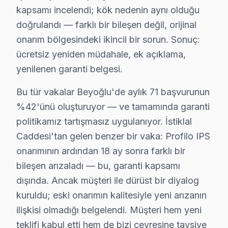
Taksim Profilo Servis
kapsamı incelendi; kök nedenin aynı olduğu
Taksim'de Profilo TV ses ama görüntü yok sorununu genelli
doğrulandı — farklı bir bileşen değil, orijinal
Profilo Servis Merkezi →
onarım bölgesindeki ikincil bir sorun. Sonuç:
Tarlabaşı Profilo Servis
ücretsiz yeniden müdahale, ek açıklama,
Beyoğlu'da Tarlabaşı bölgesindeki Profilo kullanıcılarına no
yenilenen garanti belgesi.
Profilo Servis Merkezi →
Bu tür vakalar Beyoğlu'de aylık 71 başvurunun
Tomtom Profilo Servis
%42'ünü oluşturuyor — ve tamamında garanti
politikamız tartışmasız uygulanıyor. İstiklal
Tomtom'de Profilo TV ekranında çizgi, donma ya da ses sorunl
Caddesi'tan gelen benzer bir vaka: Profilo IPS
Beyoğlu Profilo Servis →
onarımının ardından 18 ay sonra farklı bir
Yahya Kahya Profilo Servis
bileşen arızaladı — bu, garanti kapsamı
Yahya Kahya'de Profilo TV güç kartı kondansatör şişmesi en y
dışında. Ancak müşteri ile dürüst bir diyalog
Beyoğlu Profilo Servis →
kuruldu; eski onarımın kalitesiyle yeni arızanın
ilişkisi olmadığı belgelendi. Müşteri hem yeni
Yenişehir Profilo Servis
teklifi kabul etti hem de bizi çevresine tavsiye
Profilo TV Yenişehir adresinde firmware güncellemesi sonra