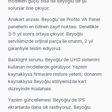
modelleri güçlü olsa da Beyoğlu'de şu
sorunlar öne çıkıyor:
Tarlabaşı'da Profilo TV Servisi
Tarlabaşı mahallesinde, bir gencin Profilo televizyon
Anakart arızası: Beyoğlu'de Profilo VA Panel
panellerin en bilinen zayıf noktası. Genellikle
Tomtom'da Profilo TV Servisi
3-5 yıl sonra ortaya çıkıyor. Beyoğlu
Tomtom mahallesinde, bir aile, Profilo ekran'sinin belir
servisimizde orijinal parça ile onarım, 2 yıl
garantiyle teslim ediyoruz.
Yahya Kahya'da Profilo TV Servisi
Yahya Kahya mahallesinde bir evde, kullanıcı Profilo tel
Backlight sorunu: Beyoğlu'de UHD sistemini
kullanan modellerde görülüyor. Yazılım
Yenişehir'de Profilo TV Servisi
kaynaklıysa firmware restore yeterli; donanım
Yenişehir Mahallesi'nde Profilo televizyon'lerin arıza 
kaynaklıysa Beyoğlu atölyemizde kart
düzeyinde müdahale.
Profilo Tamir vs Yenileme: Kuşağa Göre Karar
Yazılım güncellemesi: Beyoğlu'de IPS
Beyoğlu bölgesinde Profilo set tamir fiyatları, farklı 
ekranlarda daha sık rastlıyoruz. Beyoğlu
Anakart tamiri ise genellikle model serisine göre değiş