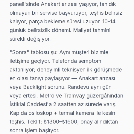
paneli'sinde Anakart arızası yaşıyor, tanıdık
Hacımimi Mahallesi'nde, özellikle gençlerin sıkça kull
olmayan bir servise başvuruyor, teşhis belirsiz
Halıcıoğlu'nda Profilo TV Servisi
kalıyor, parça bekleme süresi uzuyor. 10-14
Halıcıoğlu Mahallesi’nde, yerleşik bir nüfus söz konusu
günlük belirsizlik dönemi. Maliyet tahmini
sürekli değişiyor.
Hüseyinağa'da Profilo TV Servisi
"Sonra" tablosu şu: Aynı müşteri bizimle
Hüseyinağa Mahallesi, çeşitli televizyon modellerinin k
iletişime geçiyor. Telefonda semptom
İstiklal'de Profilo TV Servisi
aktarılıyor; deneyimli teknisyen ilk görüşmede
en olası tanıyı paylaşıyor — Anakart arızası
İstiklal Mahallesi, sosyal yaşamın yoğun olduğu ve fark
veya Backlight sorunu. Randevu aynı gün
Kadı Mehmet Efendi'de Profilo TV Servisi
veya ertesi. Metro ve Tramvay güzergâhından
Kadı Mehmet Efendi Mahallesi, huzurlu bir yerleşim ala
İstiklal Caddesi'a 2 saatten az sürede varış.
Kapıda osiloskop + termal kamera ile kesin
Kalyoncu Kulluğu'nda Profilo TV Servisi
teşhis. Teklif: ₺1300–₺1600; onay alındıktan
Kalyoncu Kulluğu Mahallesi, sakinlerinin büyük çoğunluğu
sonra işlem başlıyor.