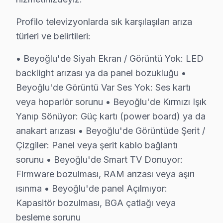
Beyoğlu'de onaysız işlem yok: Fiyat teklifi sunuldukt
Profilo televizyonlarda sık karşılaşılan arıza
Beyoğlu garantili fiyat: Beyoğlu servisimizde teklif edile
türleri ve belirtileri:
Beyoğlu'de ödeme seçenekleri: Nakit, kredi kartı, hav
• Beyoğlu'de Siyah Ekran / Görüntü Yok: LED
» Beyoğlu'de Profilo panel müdahale fiyatı öğrenmek iç
backlight arızası ya da panel bozukluğu •
Beyoğlu × Profilo: Yerel İçerik ve Deneyim
Beyoğlu'de Görüntü Var Ses Yok: Ses kartı
veya hoparlör sorunu • Beyoğlu'de Kırmızı Işık
Profilo VA Panel teknolojisinin Beyoğlu koşullarındaki 
Yanıp Sönüyor: Güç kartı (power board) ya da
Güç yönetimi devresi ikinci kritik noktayı oluşturuyor
anakart arızası • Beyoğlu'de Görüntüde Şerit /
Profilo IPS panel mimarisinde ise piksel matris sürücü
Çizgiler: Panel veya şerit kablo bağlantı
Beyoğlu'deki müşteri güvenini soyut vaatler yerine som
sorunu • Beyoğlu'de Smart TV Donuyor:
Bu tür vakalar Beyoğlu'de aylık 71 başvurunun %42'ünü o
Firmware bozulması, RAM arızası veya aşırı
Beyoğlu'de 18 yıllık güven ilişkisi, bu tür dürüst diya
ısınma • Beyoğlu'de panel Açılmıyor:
Beyoğlu'de Profilo onarım maliyetini belirleyen faktörl
Kapasitör bozulması, BGA çatlağı veya
İkinci faktör — Arıza derinliği: Yüzeysel Yazılım günc
besleme sorunu