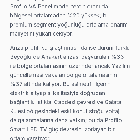
Camii Kebir Mahallesi, hem tarihi hem de modern yapılar
Profilo VA Panel model tercih oranı da
bölgesel ortalamadan %20 yüksek; bu
Cihangir'de Profilo TV Servisi
premium segment yoğunluğu ortalama onarım
Cihangir Mahallesi, hareketli yaşam tarzıyla bilinirken,
maliyetini yukarı çekiyor.
Çatma Mescit'te Profilo TV Servisi
Arıza profili karşılaştırmasında ise durum farklı:
Çatma Mescit Mahallesi, sakin bir yaşam sunarken, Profil
Beyoğlu'de Anakart arızası başvuruları %33
ile bölge ortalamasının üzerinde; ancak Yazılım
Çukur'da Profilo TV Servisi
güncellemesi vakaları bölge ortalamasının
Çukur Mahallesi, eski ve yeni yapıların bir arada yer ald
%37 altında kalıyor. Bu asimetri, ilçenin
elektrik altyapısı kalitesiyle doğrudan
Emekyemez'de Profilo TV Servisi
bağlantılı. İstiklal Caddesi çevresi ve Galata
Emekyemez Mahallesi, her ne kadar gelişmekte olsa da, 
Kulesi bölgesindeki eski konut stoğu voltaj
dalgalanmalarına daha yatkın; bu da Profilo
Evliya Çelebi'de Profilo TV Servisi
Smart LED TV güç devresini zorlayan bir
Evliya Çelebi Mahallesi, geniş bir nüfusa sahip olmasın
ortam yaratıyor.