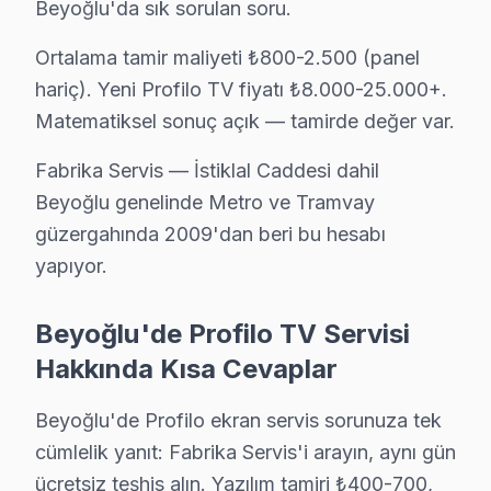
Beyoğlu'da sık sorulan soru.
Halıcıoğlu mahallesi Profilo TV teknisyeniniz ortalama 90 
Profilo Servis Merkezi →
Ortalama tamir maliyeti ₺800-2.500 (panel
hariç). Yeni Profilo TV fiyatı ₺8.000-25.000+.
Hüseyinağa Profilo Servis
Matematiksel sonuç açık — tamirde değer var.
Hüseyinağa'de Profilo TV ekran değişimi gerekebilir mi? Be
Beyoğlu Profilo Servis →
Fabrika Servis — İstiklal Caddesi dahil
Beyoğlu genelinde Metro ve Tramvay
İstiklal Profilo Servis
güzergahında 2009'dan beri bu hesabı
İstiklal mahallesi Profilo TV servis hattımız günlük olarak b
yapıyor.
Beyoğlu TV Servis Merkezi →
Kadı Mehmet Efendi Profilo Servis
Beyoğlu'de Profilo TV Servisi
Beyoğlu'nın Kadı Mehmet Efendi bölgesindeki Profilo müşter
Hakkında Kısa Cevaplar
Beyoğlu Profilo Servis →
Beyoğlu'de Profilo ekran servis sorunuza tek
Kalyoncu Kulluğu Profilo Servis
cümlelik yanıt: Fabrika Servis'i arayın, aynı gün
Beyoğlu'da Kalyoncu Kulluğu mahallesi için Profilo TV fiyat t
ücretsiz teşhis alın. Yazılım tamiri ₺400-700,