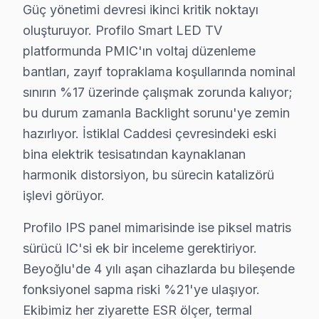
Güç yönetimi devresi ikinci kritik noktayı
Beyoğlu TV Servis Merkezi →
oluşturuyor. Profilo Smart LED TV
Örnektepe Profilo Servis
platformunda PMIC'ın voltaj düzenleme
Örnektepe mahallesi Profilo TV teknisyeniniz ortalama 90 
bantları, zayıf topraklama koşullarında nominal
Beyoğlu Profilo Servis →
sınırın %17 üzerinde çalışmak zorunda kalıyor;
bu durum zamanla Backlight sorunu'ye zemin
Piripaşa Profilo Servis
hazırlıyor. İstiklal Caddesi çevresindeki eski
Piripaşa'deki Profilo TV kullanıcılarına ikinci el cihaz alırk
bina elektrik tesisatından kaynaklanan
Beyoğlu Profilo Servis →
harmonik distorsiyon, bu sürecin katalizörü
Piyalepaşa Profilo Servis
işlevi görüyor.
Profilo TV'de T-Con kart arızası Piyalepaşa mahallesinde sı
Profilo IPS panel mimarisinde ise piksel matris
Piyalepaşa Profilo Açılmıyor Arıza →
sürücü IC'si ek bir inceleme gerektiriyor.
Pürtelaş Hasan Efendi Profilo Servis
Beyoğlu'de 4 yılı aşan cihazlarda bu bileşende
fonksiyonel sapma riski %21'ye ulaşıyor.
Pürtelaş Hasan Efendi sakinlerine özel: Profilo TV tamirind
Ekibimiz her ziyarette ESR ölçer, termal
Beyoğlu Profilo Servis →