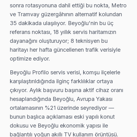
Asmalı Mescit'te Profilo TV Servisi
sonra rotasyonuna dahil ettiği bu nokta, Metro
ve Tramvay güzergâhının alternatif kolundan
Asmalı Mescit Mahallesi'nin yapıları, çoğunlukla eski ta
35 dakikada ulaşılıyor. Beyoğlu'nin bu üç
Bedrettin'de Profilo TV Servisi
referans noktası, 18 yıllık servis haritamızın
Bedrettin Mahallesi, dinamik bir yaşam tarzı sunarken, ö
dayanağını oluşturuyor; 8 teknisyen bu
haritayı her hafta güncellenen trafik verisiyle
Bereketzade'de Profilo TV Servisi
optimize ediyor.
Bereketzade Mahallesi, tarihi dokusu ile dikkat çekerke
Beyoğlu Profilo servis verisi, komşu ilçelerle
Bostan'da Profilo TV Servisi
karşılaştırıldığında ilginç farklılıklar ortaya
Bostan Mahallesi, genelde yeni yapılaşma gösteren bir b
çıkıyor. Aylık başvuru başına aktif cihaz oranı
hesaplandığında Beyoğlu, Avrupa Yakası
Bülbül'de Profilo TV Servisi
ortalamasının %21 üzerinde seyrediyor —
Bülbül Mahallesi, çeşitli yapı yaşları ile dikkat çeker. 
bunun başlıca açıklaması eski yapılı konut
dokusu ve Beyoğlu ekonomik yapısı ile
Camii Kebir'de Profilo TV Servisi
bağlantılı yoğun akıllı TV kullanım örüntüsü.