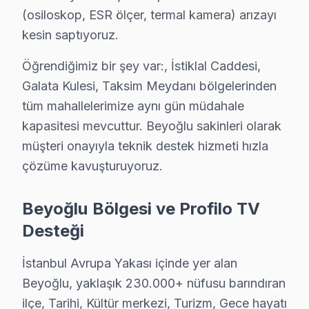
(osiloskop, ESR ölçer, termal kamera) arızayı
Müeyyetzade'de Profilo TV Servisi
kesin saptıyoruz.
Müeyyetzade, gençlerin ve ailelerin yoğun olarak yaşadı
Öğrendiğimiz bir şey var:, İstiklal Caddesi,
Ömer Avni'de Profilo TV Servisi
Galata Kulesi, Taksim Meydanı bölgelerinden
Ömer Avni, dinamik bir nüfus yapısına sahip, çeşitli ya
tüm mahallelerimize aynı gün müdahale
kapasitesi mevcuttur. Beyoğlu sakinleri olarak
Örnektepe'de Profilo TV Servisi
müşteri onayıyla teknik destek hizmeti hızla
Örnektepe'de bir evde, Profile ekran’nin ekranında sür
çözüme kavuşturuyoruz.
Piripaşa'da Profilo TV Servisi
Beyoğlu Bölgesi ve Profilo TV
Piripaşa'da bir kullanıcı, Profilo televizyonunuz'sinin 
Desteği
Piyalepaşa'da Profilo TV Servisi
İstanbul Avrupa Yakası içinde yer alan
Piyalepaşa mahallesinde, bir ev hanımı, Profilo televiz
Beyoğlu, yaklaşık 230.000+ nüfusu barındıran
ilçe, Tarihi, Kültür merkezi, Turizm, Gece hayatı
Pürtelaş Hasan Efendi'de Profilo TV Servisi