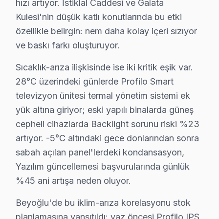
hızı artıyor. İstiklal Caddesi ve Galata
· Bayrampaşa Profilo
· Beşiktaş Profilo
Kulesi'nin düşük katlı konutlarında bu etki
özellikle belirgin: nem daha kolay içeri sızıyor
Beyoğlu Diğer Marka Servisleri
ve baskı farkı oluşturuyor.
· Beyoğlu Sony
· Beyoğlu Philips
Sıcaklık-arıza ilişkisinde ise iki kritik eşik var.
28°C üzerindeki günlerde Profilo Smart
· Beyoğlu Hi-Level
· Beyoğlu iFFALCON
televizyon ünitesi termal yönetim sistemi ek
yük altına giriyor; eski yapılı binalarda güneş
· Beyoğlu Samsung
· Beyoğlu LG
cepheli cihazlarda Backlight sorunu riski %23
artıyor. -5°C altındaki gece donlarından sonra
· Beyoğlu Panasonic
· Beyoğlu Toshiba
sabah açılan panel'lerdeki kondansasyon,
Yazılım güncellemesi başvurularında günlük
%45 ani artışa neden oluyor.
Beyoğlu'de Profilo TV Servisi Hakkında Kıs
Beyoğlu'de bu iklim-arıza korelasyonu stok
planlamasına yansıtıldı: yaz öncesi Profilo IPS