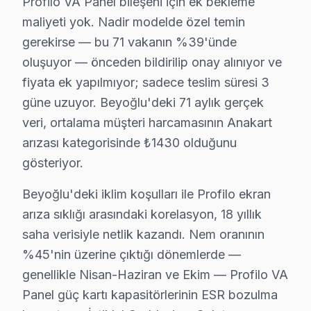
Profilo VA Panel bileşeni için ek bekleme
maliyeti yok. Nadir modelde özel temin
gerekirse — bu 71 vakanın %39'ünde
Bu sayfayla ilgili hizmet sayfaları:
oluşuyor — önceden bildirilip onay alınıyor ve
↑ Profilo Servis Ana Sayfası
fiyata ek yapılmıyor; sadece teslim süresi 3
güne uzuyor. Beyoğlu'deki 71 aylık gerçek
↑ Beyoğlu TV Servis Merkezi
veri, ortalama müşteri harcamasının Anakart
arızası kategorisinde ₺1430 olduğunu
gösteriyor.
Beyoğlu Yakın İlçelerde Profilo Servisi
Beyoğlu'deki iklim koşulları ile Profilo ekran
· Arnavutköy Profilo
· Avcılar Profilo
arıza sıklığı arasındaki korelasyon, 18 yıllık
saha verisiyle netlik kazandı. Nem oranının
· Bağcılar Profilo
· Bahçelievler Profilo
%45'nin üzerine çıktığı dönemlerde —
genellikle Nisan-Haziran ve Ekim — Profilo VA
· Bakırköy Profilo
· Başakşehir Profilo
Panel güç kartı kapasitörlerinin ESR bozulma