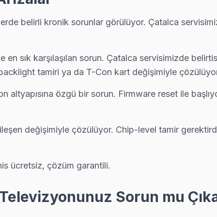
 bizi seçiyor çünkü Çatalca genelinde 6 ay işçilik garantisi ve orijin
lerde belirli kronik sorunlar görülüyor. Çatalca servis
 backlight led şeridi veya LVDS kablo arızası oluşturuyor. Çatalca e
e en sık karşılaşılan sorun. Çatalca servisimizde belirt
acklight tamiri ya da T-Con kart değişimiyle çözülüyor
on altyapısına özgü bir sorun. Firmware reset ile baş
 ve anakart sorunları görülüyor. Çatalca servisimizde bu arızaları gen
eşen değişimiyle çözülüyor. Chip-level tamir gerektird
 önce yazılım güncelleme ve ağ modülü testini yapıyoruz; parça deği
his ücretsiz, çözüm garantili.
 – Televizyonunuz Sorun mu Çık
ölgeye uğruyor. 15 yıllık deneyimle Tefal anakart, panel ve güç kartı