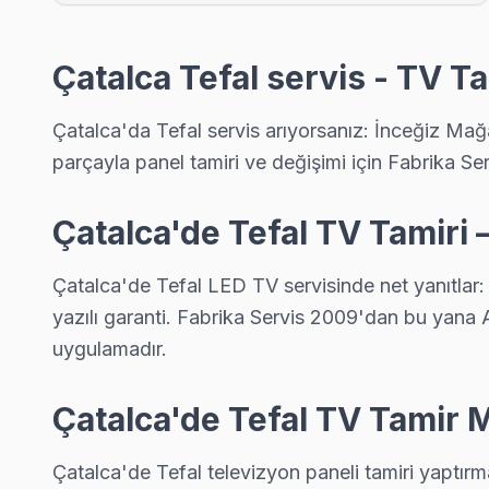
Tefal TV'niz Boyalık'de arıza yaptıysa taşımanıza gerek yok —
Çatalca Tefal Servis →
Çatalca Tefal servis - TV Ta
Celepköy Tefal Servis
Celepköy mahallesi Tefal TV servis hattımız günlük olarak bu 
Çatalca'da Tefal servis arıyorsanız: İnceğiz Mağar
Çatalca Tefal Servis →
parçayla panel tamiri ve değişimi için Fabrika Ser
Çakıl Tefal Servis
Çatalca'de Tefal TV Tamiri
Çakıl mahallesi Tefal TV servisi için ön değerlendirme telefo
Çatalca TV Servis Merkezi →
Çatalca'de Tefal LED TV servisinde net yanıtlar:
Çanakça Tefal Servis
yazılı garanti. Fabrika Servis 2009'dan bu yana Av
Çanakça semtindeki Tefal TV sorunları için kapıya kadar servi
uygulamadır.
Çanakça Tefal Açılmıyor Arıza →
Çatalca'de Tefal TV Tamir M
Çiftlikköy Tefal Servis
Çatalca'da Çiftlikköy mahallesi için Tefal TV fiyat teklifi alma
Çatalca'de Tefal televizyon paneli tamiri yaptırma