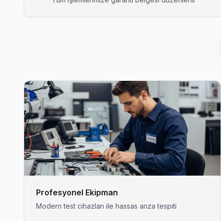
Aydınlar Tefal Servis
Tefal TV'nizin Aydınlar adresine gelen ekibimiz osiloskop ve
Tefal Servis Merkezi →
Başak Tefal Servis
Başak mahallesi Tefal TV servisi için ön değerlendirme telef
Başak Tefal Açılmıyor Arıza →
Belgrat Tefal Servis
Belgrat bölgesindeki Tefal kullanıcıları için haftanın 7 günü se
Tefal Servis Merkezi →
Binkılıç Tefal Servis
Tefal TV'niz Binkılıç'de arıza yaptıysa taşımanıza gerek yok —
Binkılıç Tefal Açılmıyor Arıza →
Profesyonel Ekipman
Modern test cihazları ile hassas arıza tespiti
Boyalık Tefal Servis