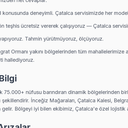
imizden net cevaplar:
l konusunda deneyimli. Çatalca servisimizde her model f
apılmadan önce maliyet onayınız alınıyor. Çatalca servisimiz sürpriz f
ön teşhis ücretsiz vererek çalışıyoruz — Çatalca servis
s yapıyoruz. Tahmin yürütmüyoruz, ölçüyoruz.
l TV tamir sonrası kalite kontrolü yapıyoruz: 48 saatlik izleme, sorun
elgrat Ormanı yakını bölgelerinden tüm mahallelerimize
ti hallediyoruz.
ğlı veya nemli ortamda çalışan TV'lerde ısıl macun kuruması sık görül
Bilgi
k 75.000+ nüfusu barındıran dinamik bölgelerinden biridi
ımını şekillendirir. İnceğiz Mağaraları, Çatalca Kalesi, 
sı en çok ne soruyor? "Ne kadar sürer?" — çoğu Tefal arızasını aynı g
gelir. Bölgeyi iyi bilen ekibimiz, Çatalca'e özel lojisti
Arızalar