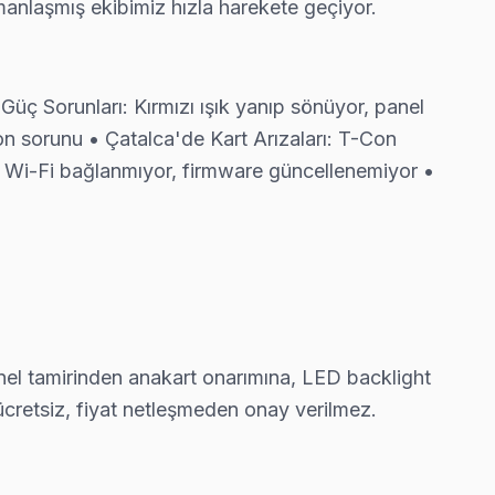
anlaşmış ekibimiz hızla harekete geçiyor.
ıyoruz.
Güç Sorunları: Kırmızı ışık yanıp sönüyor, panel
ron sorunu • Çatalca'de Kart Arızaları: T-Con
r, Wi-Fi bağlanmıyor, firmware güncellenemiyor •
'nın en deneyimli ekibi.
ıyoruz; kablo değil, konektör sorununu çözüyoruz.
nel tamirinden anakart onarımına, LED backlight
ücretsiz, fiyat netleşmeden onay verilmez.
 dakika içinde kapınızda.