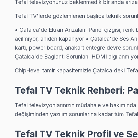
Tefal televizyonunuz beklenmedik bir anda arıza
Kabakça Tefal Anakart Tamiri →
Tefal TV'lerde gözlemlenen başlıca teknik sorunl
Kaleiçi Tefal Servis
Kaleiçi'de Tefal TV güç kartı kondansatör şişmesi en yaygın arı
• Çatalca'de Ekran Arızaları: Panel çizgisi, renk
Tefal Servis Merkezi →
açılmıyor, aniden kapanıyor • Çatalca'de Ses Arız
kartı, power board, anakart entegre devre sorunl
Kalfaköy Tefal Servis
Çatalca'de Bağlantı Sorunları: HDMI algılanmıyor
Kalfaköy semtindeki Tefal TV sorunları için kapıya kadar servi
Çatalca Tefal Servis →
Chip-level tamir kapasitemizle Çatalca'deki Tefal a
Karacaköy Tefal Servis
Tefal TV Teknik Rehberi: Pa
Tefal TV HDMI port arızası Karacaköy adresine gelen ekibimizi
Karacaköy Tefal Açılmıyor Arıza →
Tefal televizyonlarınızın müdahale ve bakımında
Kestanelik Tefal Servis
değişiminden yazılım sorunlarına kadar tüm Tefal
Çatalca'da Kestanelik mahallesi için Tefal TV tamir randevu
Tefal TV Teknik Profil ve S
Tefal Servis Merkezi →