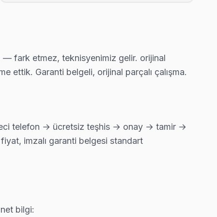
ı tamiri yapıyoruz.
 — fark etmez, teknisyenimiz gelir. orijinal
ettik. Garanti belgeli, orijinal parçalı çalışma.
rtalama 90 dakikada ulaşıyor.
reci telefon → ücretsiz teşhis → onay → tamir →
iyat, imzalı garanti belgesi standart
'nın en deneyimli ekibi.
e yazılı teklif iletiyoruz.
et bilgi: