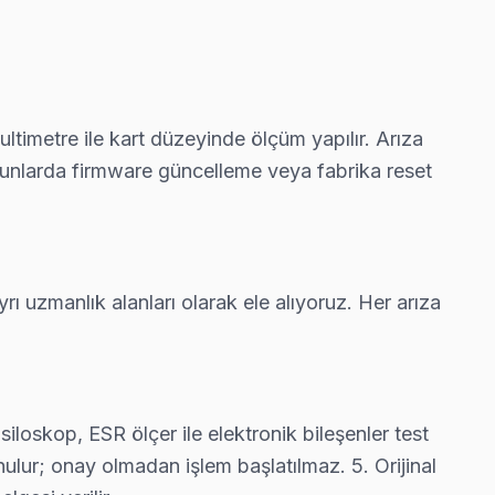
işimi gerekmeyebilir — gerekirse söylüyoruz.
ltimetre ile kart düzeyinde ölçüm yapılır. Arıza
sorunlarda firmware güncelleme veya fabrika reset
fatura çıkarmıyor.
rı uzmanlık alanları olarak ele alıyoruz. Her arıza
rebiliyorsunuz.
siloskop, ESR ölçer ile elektronik bileşenler test
 sunulur; onay olmadan işlem başlatılmaz. 5. Orijinal