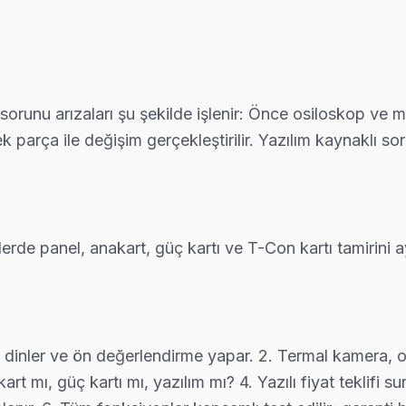
sa önce yazılım güncelleme ve ağ modülü testini yapıyoruz; parça değ
orunu arızaları şu şekilde işlenir: Önce osiloskop ve mu
ek parça ile değişim gerçekleştirilir. Yazılım kaynaklı 
apılmadan önce maliyet onayınız alınıyor. Çatalca servisimiz sürpriz 
 teknik ekibimiz Nakkaş adresine aynı gün geliyor, teşhis ücretsiz.
erde panel, anakart, güç kartı ve T-Con kartı tamirini ay
 kapınızda: araç takip sistemimiz sayesinde ekibin konumunu anlık gö
ını dinler ve ön değerlendirme yapar. 2. Termal kamera, o
akart mı, güç kartı mı, yazılım mı? 4. Yazılı fiyat teklifi