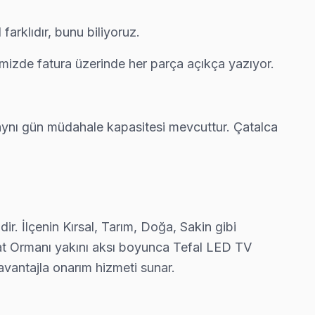
arklıdır, bunu biliyoruz.
atura çıkarmıyor.
imizde fatura üzerinde her parça açıkça yazıyor.
 çıkarsa ücretsiz ikinci ziyaret.
 aynı gün müdahale kapasitesi mevcuttur. Çatalca
ür. Ekibimiz bunu yerinde yeniliyor.
r. İlçenin Kırsal, Tarım, Doğa, Sakin gibi
Belgrat Ormanı yakını aksı boyunca Tefal LED TV
ünde tamamlıyoruz.
k avantajla onarım hizmeti sunar.