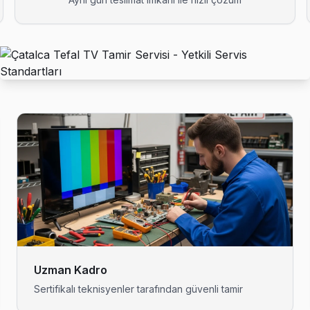
 BGA ekipmanıyla geliyor; anakart düzeyinde arızayı yerinde teşhis e
onla ücretsiz. Randevu aldıktan sonra teknik ekibimiz Başak adresine
rvis; Çatalca ekibimiz pazar ve resmi tatilde de normal ücret tarifesiyl
 teknik ekibimiz Binkılıç adresine aynı gün geliyor, teşhis ücretsiz.
Uzman Kadro
Sertifikalı teknisyenler tarafından güvenli tamir