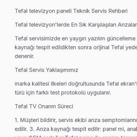
Kızılcaali Tefal Servis
Tefal televizyon paneli Teknik Servis Rehberi
Tefal TV Kızılcaali'de internet bağlantısı sorunuyla geliyor
Tefal televizyon'lerde En Sık Karşılaşılan Arızalar
Tefal Servis Merkezi →
Tefal servisimizde en yaygın yazılım güncelleme s
Muratbey Tefal Servis
kaynağı tespit edildikten sonra orijinal Tefal yed
Muratbey sakinlerine özel: Tefal TV tamirinde parça değişimi y
denenir.
Çatalca TV Servis Merkezi →
Tefal Servis Yaklaşımımız
Nakkaş Tefal Servis
Tefal TV'niz Nakkaş'de arıza yaptıysa taşımanıza gerek yok —
marka kalitesi ilkeleri doğrultusunda Tefal ekran'l
Tefal Servis Merkezi →
türü için farklı test protokolü uygulanır.
Oklalı Tefal Servis
Tefal TV Onarım Süreci
Oklalı mahallesi Tefal TV teknisyeniniz ortalama 90 dakikada
1. Müşteri bildirir, servis ekibi arıza semptomlar
Çatalca TV Servis Merkezi →
edilir. 3. Arıza kaynağı tespit edilir: panel mi, an
Ormanlı Tefal Servis