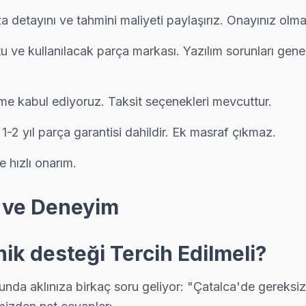
ıza detayını ve tahmini maliyeti paylaşırız. Onayınız ol
tu ve kullanılacak parça markası. Yazılım sorunları gene
na tam donanımlı servis. Ekibimiz orijinal yedek parça ile geliyor, ç
me kabul ediyoruz. Taksit seçenekleri mevcuttur.
lı veya nemli ortamda çalışan TV'lerde ısıl macun kuruması sık görülür
e 1-2 yıl parça garantisi dahildir. Ek masraf çıkmaz.
e hızlı onarım.
 yazılı fiyat, onay sonrası iş — Çatalca'da müşteri memnuniyeti odaklı s
ik ve Deneyim
ik desteği Tercih Edilmeli?
na tam donanımlı servis. Ekibimiz orijinal yedek parça ile geliyor, 
nda aklınıza birkaç soru geliyor: "Çatalca'de gereksiz 