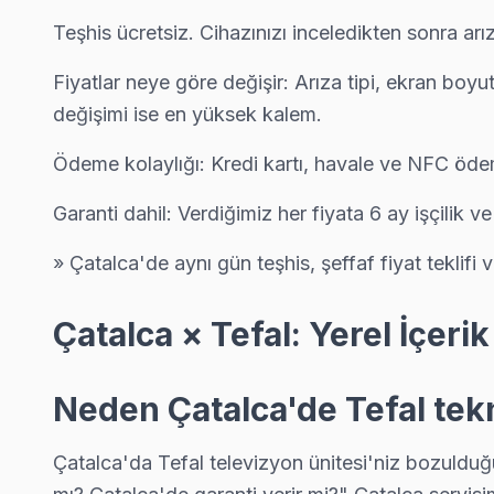
Çiftlikköy Tefal Anakart Tamiri →
Teşhis ücretsiz. Cihazınızı inceledikten sonra ar
Dağyenice Tefal Servis
Fiyatlar neye göre değişir: Arıza tipi, ekran boyu
Çatalca genelinde Dağyenice bölgesinde Tefal TV kullanıcıları
değişimi ise en yüksek kalem.
Dağyenice Tefal Açılmıyor Arıza →
Ödeme kolaylığı: Kredi kartı, havale ve NFC öde
Elbasan Tefal Servis
Çatalca'da Elbasan bölgesindeki Tefal kullanıcılarına not: yağ
Garanti dahil: Verdiğimiz her fiyata 6 ay işçilik v
Tefal Servis Merkezi →
» Çatalca'de aynı gün teşhis, şeffaf fiyat teklifi v
Fatih Tefal Servis
Fatih sakinleri için Tefal TV tamir hizmetimiz: teşhis ücretsiz,
Çatalca × Tefal: Yerel İçer
Fatih Tefal Anakart Tamiri →
Ferhatpaşa Tefal Servis
Neden Çatalca'de Tefal tekn
Çatalca genelinde Ferhatpaşa bölgesinde Tefal TV kullanıcıları
Çatalca'da Tefal televizyon ünitesi'niz bozulduğu
Çatalca Tefal Servis →