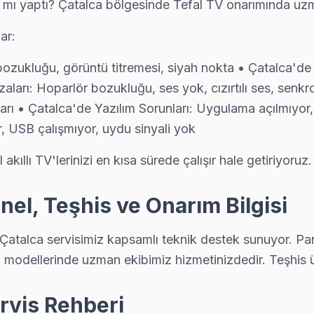
 mı yaptı? Çatalca bölgesinde Tefal TV onarımında uzm
ar:
zalardan biri. Değişim için orijinal Türkiye distribütör parçası kullan
 bozukluğu, görüntü titremesi, siyah nokta • Çatalca'de 
aları: Hoparlör bozukluğu, ses yok, cızırtılı ses, senk
arı • Çatalca'de Yazılım Sorunları: Uygulama açılmıyo
, USB çalışmıyor, uydu sinyali yok
s. Panel tamiri, anakart onarımı ve yazılım güncellemelerinde Çatalca
kıllı TV'lerinizi en kısa sürede çalışır hale getiriyoruz.
nel, Teşhis ve Onarım Bilgisi
n sıklıkla karşılaştığı sorunlardan. Mikro kaynak ile port tamiri yap
 Çatalca servisimiz kapsamlı teknik destek sunuyor. Pa
 modellerinde uzman ekibimiz hizmetinizdedir. Teşhis 
su almak kolay: telefon, WhatsApp veya web formundan — ekibimiz 90
ervis Rehberi