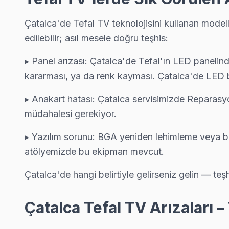
Hisarbeyli'deki Tefal TV sahiplerinin yüzde sekseni tamir için
Hisarbeyli Tefal Anakart Tamiri →
Çatalca'de Tefal TV teknolojisini kullanan model
edilebilir; asıl mesele doğru teşhis:
İhsaniye Tefal Servis
İhsaniye'de Tefal TV ses ama görüntü yok sorununu genellikle
▸ Panel arızası: Çatalca'de Tefal'ın LED panelind
kararması, ya da renk kayması. Çatalca'de LED b
Tefal Servis Merkezi →
İnceğiz Tefal Servis
▸ Anakart hatası: Çatalca servisimizde Reparasy
müdahalesi gerekiyor.
İnceğiz'den gelen Tefal TV arızaları arasında en sık güç kartı
İnceğiz Tefal Anakart Tamiri →
▸ Yazılım sorunu: BGA yeniden lehimleme veya bil
İzzettin Tefal Servis
atölyemizde bu ekipman mevcut.
Tefal TV İzzettin'de internet bağlantısı sorunuyla geliyorsa
Çatalca'de hangi belirtiyle gelirseniz gelin — teş
İzzettin Tefal Anakart Tamiri →
Çatalca Tefal TV Arızaları
Kabakça Tefal Servis
Kabakça mahallesi Tefal TV servis hattımız günlük olarak bu b