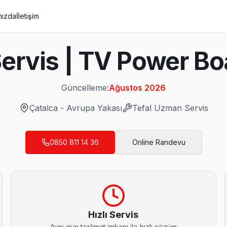
mızda
İletişim
Servis | TV Power B
Güncelleme:
Ağustos 2026
Çatalca
-
Avrupa Yakası
Tefal
Uzman Servis
0850 811 14 36
Online Randevu
 Panel tamiri, anakart onarımı ve yazılım güncellemelerinde Çatalca'n
Hızlı Servis
Aynı gün teslimat imkanı ile hızlı çözüm