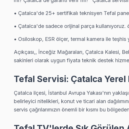
mı? Çatalca'de garanti verir mi?" Çatalca servis
Gökçeali Tefal Servis
• Çatalca'de 25+ sertifikalı teknisyen Tefal pane
Gökçeali sakinlerine özel: Tefal TV tamirinde parça değişimi y
Gökçeali Tefal Anakart Tamiri →
• Çatalca'de sadece orijinal parça kullanıyoruz. 
Gümüşpınar Tefal Servis
• Osiloskop, ESR ölçer, termal kamera ile teşhi
Çatalca'da Gümüşpınar bölgesi dahil tüm hizmet alanımızda Tefa
Açıkçası,, İnceğiz Mağaraları, Çatalca Kalesi, B
Çatalca TV Servis Merkezi →
sakinleri olarak uygun fiyata teknik destek hizme
Hadımköy Tefal Servis
Çatalca'da Hadımköy bölgesindeki Tefal kullanıcılarına not: ya
Tefal Servisi: Çatalca Yerel 
Tefal Servis Merkezi →
Çatalca ilçesi, İstanbul Avrupa Yakası'nın yaklaşı
Hallaçlı Tefal Servis
belirleyici nitelikleri, konut ve ticari alan dağıl
Çatalca'da Hallaçlı mahallesi Tefal kullanıcıları arıza sonra
servis çağrılarımızın önemli bir kısmı bu bölgeden 
Hallaçlı Tefal Anakart Tamiri →
Hisarbeyli Tefal Servis
Tefal TV'lerde Sık Görülen 