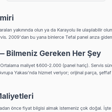
 teknik ekibimiz Boyalık adresine aynı gün geliyor, teşhis ücretsiz.
miri
bölgeye uğruyor. 15 yıllık deneyimle Tefal anakart, panel ve güç kart
aları yakınında olun ya da Karayolu ile ulaşılabilir olun
vis. 2009'dan bu yana binlerce Tefal panel arıza giderme 
 — Bilmeniz Gereken Her Şey
nla ücretsiz. Randevu aldıktan sonra teknik ekibimiz Çakıl adresine o
 Ortalama maliyet ₺600-2.000 (panel hariç). Servis sü
rupa Yakası'nda hizmet veriyor; orijinal parça, şeffaf f
s. Panel tamiri, anakart onarımı ve yazılım güncellemelerinde Çatalca
aliyetleri
k istiyorsanız arıza fotoğrafını WhatsApp'tan gönderin — 15 dakika içind
dan önce fiyat bilgisi almak istemeniz çok doğal. İşte n