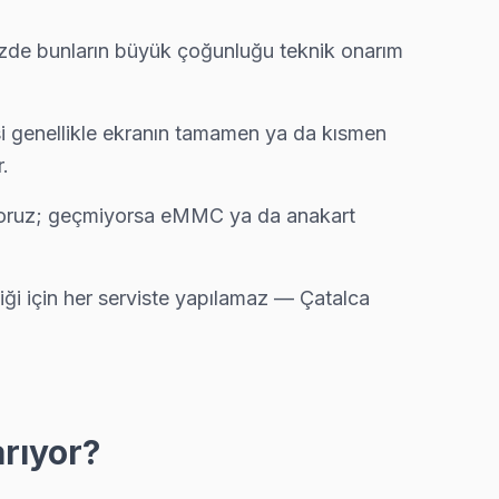
al parça taahhüdü veriyoruz.
imizde bunların büyük çoğunluğu teknik onarım
kibimiz bu arızayı yerinde çözüyor.
isi genellikle ekranın tamamen ya da kısmen
.
lıyoruz; geçmiyorsa eMMC ya da anakart
ellikle aynı gün tamamlıyoruz.
iği için her serviste yapılamaz — Çatalca
şimi gerekmeyebilir — gerekirse söylüyoruz.
arıyor?
 tamiri yapıyoruz.