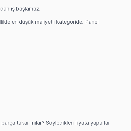
madan iş başlamaz.
llikle en düşük maliyetli kategoride. Panel
oğu arıza yerinde çözülüyor.
. Ekibimiz bunu yerinde yeniliyor.
ervis anlayışımız bu.
çoğu arıza yerinde çözülüyor.
parça takar mılar? Söyledikleri fiyata yaparlar