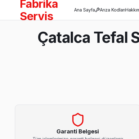
Fabrika
Ana Sayfa
Arıza Kodları
Hakkı
Servis
Anasayfa
Çatalca Tefal 
/
Çatalca
/
Tefal
Son Güncelleme:
Ağustos 2026
Çatalca'da Mahalle Mahalle Tefal TV Servis
Akalan Tefal Servis
Akalan semtindeki Tefal TV sorunları için kapıya kadar servis.
Tefal Servis Merkezi →
Garanti Belgesi
Tüm işlemlerimize garanti belgesi düzenlenir