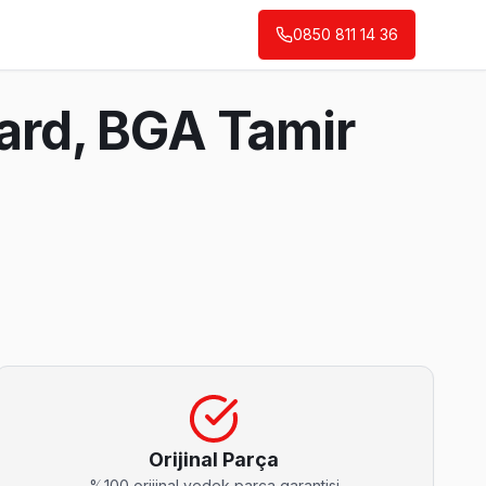
0850 811 14 36
oard, BGA Tamir
ın en deneyimli ekibi.
Orijinal Parça
%100 orijinal yedek parça garantisi