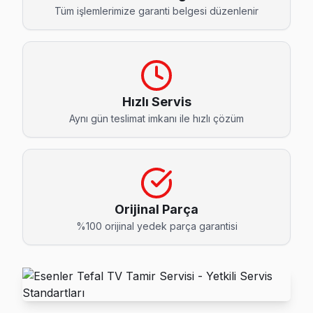
Birlik Tefal Servis
Tüm işlemlerimize garanti belgesi düzenlenir
Esenler'da Birlik bölgesindeki Tefal kullanıcılarına not: ya
Tefal Servis Merkezi →
Çiftehavuzlar Tefal Servis
Çiftehavuzlar'de Tefal TV ekranında çizgi, donma ya da ses so
Hızlı Servis
Aynı gün teslimat imkanı ile hızlı çözüm
Çiftehavuzlar Tefal Açılmıyor Arıza →
Davutpaşa Tefal Servis
Davutpaşa mahallesi Tefal TV servis hattımız günlük olarak 
Esenler Tefal Servis →
Orijinal Parça
Fatih Tefal Servis
%100 orijinal yedek parça garantisi
Fatih mahallesi Tefal TV servisinde şeffaf çalışıyoruz: hang
Fatih Tefal Anakart Tamiri →
Fevzi Çakmak Tefal Servis