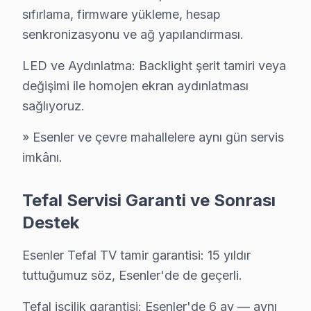
sıfırlama, firmware yükleme, hesap
Esenler Tefal Servis Maliyetleri – Onaysız İşl
senkronizasyonu ve ağ yapılandırması.
Esenler'de Tefal televizyon tamir maliyetini merak edenl
LED ve Aydınlatma: Backlight şerit tamiri veya
Esenler arıza türüne göre teknik müdahale bedelleri (
değişimi ile homojen ekran aydınlatması
• Kapasitör değişimi (anakart): ₺250 – ₺600
sağlıyoruz.
• Panel (ekran) değişimi: ₺1.500 – ₺8.000 (boyut ve te
• Güç kartı (power board) tamiri: ₺400 – ₺1.200
» Esenler ve çevre mahallelere aynı gün servis
imkânı.
• LED backlight tamiri: ₺500 – ₺2.000
• Ses kartı/hoparlör tamiri: ₺300 – ₺700
Tefal Servisi Garanti ve Sonrası
• Anakart tamiri/değişimi: ₺500 – ₺1.800
Destek
• Yazılım güncelleme ve hata giderme: ₺200 – ₺500
• T-Con kartı değişimi: ₺350 – ₺900
Esenler Tefal TV tamir garantisi: 15 yıldır
Esenler'de fiyata dahil olanlar:
tuttuğumuz söz, Esenler'de de geçerli.
• Arıza tespiti (teşhis)
Tefal işçilik garantisi: Esenler'de 6 ay — aynı