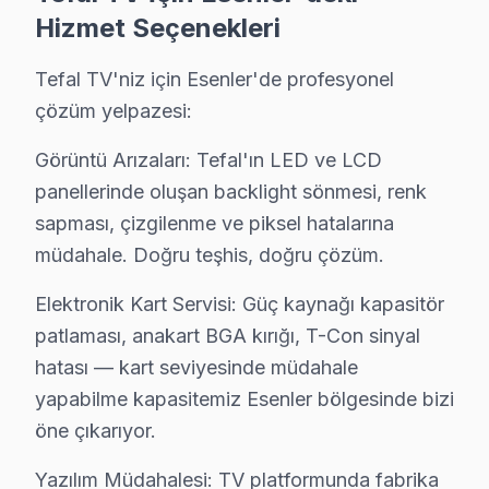
Tefal'a özgü yazılım güncelleme sorunu arızası dahil 
Hizmet Seçenekleri
Yazılı taahhüt: Her Esenler bu cihaz servis işleminden 
Tefal TV'niz için Esenler'de profesyonel
7/24 Tefal Destek Hattı: Esenler'den tamir sonrası s
çözüm yelpazesi:
Esenler Tefal Orijinal Yedek Parça – Kalited
Görüntü Arızaları: Tefal'ın LED ve LCD
Esenler'de Tefal televizyonlarınız için orijinal yedek 
panellerinde oluşan backlight sönmesi, renk
Esenler TV yedek parça hizmetlerimiz:
sapması, çizgilenme ve piksel hatalarına
müdahale. Doğru teşhis, doğru çözüm.
• Esenler'de Panel (LCD, OLED, QLED) ve LED backligh
• Esenler'de Anakart (mainboard) ve güç kartı (power
Elektronik Kart Servisi: Güç kaynağı kapasitör
• Esenler'de T-Con kartı ve inverter kart değişimi
patlaması, anakart BGA kırığı, T-Con sinyal
• Esenler'de uzaktan kumanda alıcısı ve HDMI port de
hatası — kart seviyesinde müdahale
• Esenler'de tüm parçalarda 2 yıl garanti
yapabilme kapasitemiz Esenler bölgesinde bizi
öne çıkarıyor.
• Hızlı tedarik: çoğu parça Esenler stoğumuzda mevc
Esenler'de muadil parça kullanımının riskleri: Daha büyü
Yazılım Müdahalesi: TV platformunda fabrika