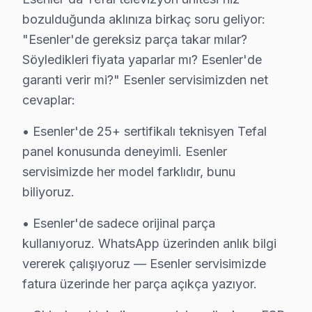
Etkilenen Modeller:
Tefal 32S-HD serisi.
bozulduğunda aklınıza birkaç soru geliyor:
Bu sık görülen arızalar, Tefal ekran'lerin teknik donan
"Esenler'de gereksiz parça takar mılar?
Söyledikleri fiyata yaparlar mı? Esenler'de
Esenler Mahallelerinde Tefal Servis Kapsamı
garanti verir mi?" Esenler servisimizden net
cevaplar:
Atışalanı'da Tefal TV Servisi
Atışalanı'nda, Tefal televizyon'lerde en sık karşılaşıl
• Esenler'de 25+ sertifikalı teknisyen Tefal
panel konusunda deneyimli. Esenler
Birlik'te Tefal TV Servisi
servisimizde her model farklıdır, bunu
Birlik Mahallesi’nde, Tefal televizyon'lerin sıkça yaşad
biliyoruz.
Çiftehavuzlar'da Tefal TV Servisi
• Esenler'de sadece orijinal parça
Çiftehavuzlar’da, Tefal ekran'lerde en yaygın arıza tipi
kullanıyoruz. WhatsApp üzerinden anlık bilgi
vererek çalışıyoruz — Esenler servisimizde
Davutpaşa'da Tefal TV Servisi
fatura üzerinde her parça açıkça yazıyor.
Davutpaşa Mahallesi’nde, Tefal televizyonunuz'lerde sık