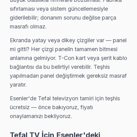
sıfırlaması veya sistem güncellemesiyle
Tefal TV İçin Esenler'deki Hizmet Seçenekleri
giderilebilir; donanım sorunu değilse parça
masrafı olmaz.
Tefal TV'niz için Esenler'de profesyonel çözüm yelpaz
Görüntü Arızaları: Tefal'ın LED ve LCD panellerinde 
Ekranda yatay veya dikey çizgiler var — panel
Elektronik Kart Servisi: Güç kaynağı kapasitör patlam
mi gitti? Her çizgi panelin tamamen bitmesi
Yazılım Müdahalesi: TV platformunda fabrika sıfırlam
anlamına gelmiyor. T-Con kart veya şerit kablo
LED ve Aydınlatma: Backlight şerit tamiri veya değişim
bağlantısı da bu belirtiyi verebilir. Teşhis
yapılmadan panel değiştirmek gereksiz masraf
» Esenler ve çevre mahallelere aynı gün servis imkânı
yaratır.
Tefal Servisi Garanti ve Sonrası Destek
Esenler'de Tefal televizyon tamiri için teşhis
Esenler Tefal TV Servis Garanti Belgesi - 1 Yıl Parça Güvences
ücretsiz — önce bakıyoruz, fiyatı
Esenler Tefal TV tamir garantisi: 15 yıldır tuttuğumuz s
onaylamanızı bekliyoruz.
Tefal işçilik garantisi: Esenler'de 6 ay — aynı Tefal s
Tefal parça güvencesi: Esenler servisimizde orijinal ve
Tefal TV İçin Esenler'deki