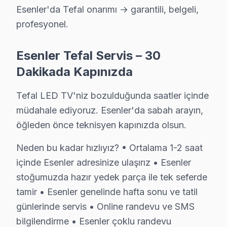
C: Esenler servisimizde arıza tespiti sonrası, yapılacak
Esenler'da Tefal onarımı → garantili, belgeli,
profesyonel.
S: Esenler'de tamir belgesi ve fatura ne zaman verilir?
C: Tamir tamamlandıktan sonra. Belgede yapılan işlem, ku
Esenler Tefal Servis – 30
S: Esenler'de tamir sırasında başka sorun bulunursa 
Dakikada Kapınızda
C: Esenler müşterisine haber verilerek, ek sorunun ona
S: Esenler'de LED TV'yi servis atölyesine götürmek 
Tefal LED TV'niz bozulduğunda saatler içinde
C: Hayır, Esenler genelinde ücretsiz kapıdan alım-tes
müdahale ediyoruz. Esenler'da sabah arayın,
S: Esenler'de tamir sonrası problem devam etmesi du
öğleden önce teknisyen kapınızda olsun.
C: servisimizde garanti süresi içinde aynı sorunun tekra
Neden bu kadar hızlıyız? • Ortalama 1-2 saat
S: Esenler'de Tefal televizyon paneli'lerde en sık kar
içinde Esenler adresinize ulaşırız • Esenler
C: Esenler servisimizde Tefal yazılım güncelleme sorunu
stoğumuzda hazır yedek parça ile tek seferde
S: Esenler'de Tefal 4K modeli modelinde hangi arızala
tamir • Esenler genelinde hafta sonu ve tatil
C: Esenler'de bu cihaz 4K modeli modelinde yazılım gü
günlerinde servis • Online randevu ve SMS
S: Esenler'de Tefal TV Smart arayüzü çalışmıyor, ne
bilgilendirme • Esenler çoklu randevu