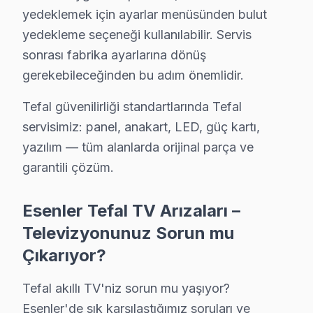
yedeklemek için ayarlar menüsünden bulut
Tefal TV Teknik Rehberi: Panel, Teşhis ve Onar
yedekleme seçeneği kullanılabilir. Servis
Tefal televizyonlarınızın tamir ve bakımında Esenler 
sonrası fabrika ayarlarına dönüş
gerekebileceğinden bu adım önemlidir.
Tefal TV Teknik Profil ve Servis Rehberi
Tefal güvenilirliği standartlarında Tefal
Tefal akıllı TV Teknik Servis Rehberi
servisimiz: panel, anakart, LED, güç kartı,
Tefal LED TV'lerde En Sık Karşılaşılan Arızalar
yazılım — tüm alanlarda orijinal parça ve
Tefal servisimizde en yaygın yazılım güncelleme sorunu 
garantili çözüm.
Tefal Servis Yaklaşımımız
marka kalitesi ilkeleri doğrultusunda Tefal görüntüleme 
Esenler Tefal TV Arızaları –
Tefal TV Onarım Süreci
Televizyonunuz Sorun mu
1. Müşteri bildirir, servis ekibi arıza semptomlarını di
Çıkarıyor?
2. Termal kamera, osiloskop, ESR ölçer ile elektronik bil
Tefal akıllı TV'niz sorun mu yaşıyor?
3. Arıza kaynağı tespit edilir: panel mi, anakart mı, güç
Esenler'de sık karşılaştığımız soruları ve