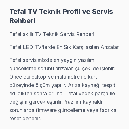
Bakım işlemlerimiz:
Tefal TV Teknik Profil ve Servis
• Esenler'de panel ve LED backlight kontrolü
Rehberi
• Soğutma fanı temizliği ve termal macun yenileme — 
Tefal akıllı TV Teknik Servis Rehberi
• Esenler'de anakart kapasitör ve kondansatör kontro
• HDMI port ve bağlantı noktası temizliği — Esenler
Tefal LED TV'lerde En Sık Karşılaşılan Arızalar
• Esenler'de yazılım ve firmware güncelleme kontrolü
Tefal servisimizde en yaygın yazılım
Yılda en az bir kez profesyonel bakım, Tefal panel'niz
güncelleme sorunu arızaları şu şekilde işlenir:
Önce osiloskop ve multimetre ile kart
Esenler Tefal Servis Hizmeti – Yerinde Tamir 
düzeyinde ölçüm yapılır. Arıza kaynağı tespit
Esenler'de aniden arızalanan Tefal TV ürünleriniz için
edildikten sonra orijinal Tefal yedek parça ile
Esenler'de yerinde servis avantajları:
değişim gerçekleştirilir. Yazılım kaynaklı
• Esenler'de yerinde teşhis ve anlık fiyat teklifi
sorunlarda firmware güncelleme veya fabrika
• Esenler servisimizde parça onayınız olmadan işlem
reset denenir.
• Esenler'de sertifikalı teknisyen ile güvenli servis