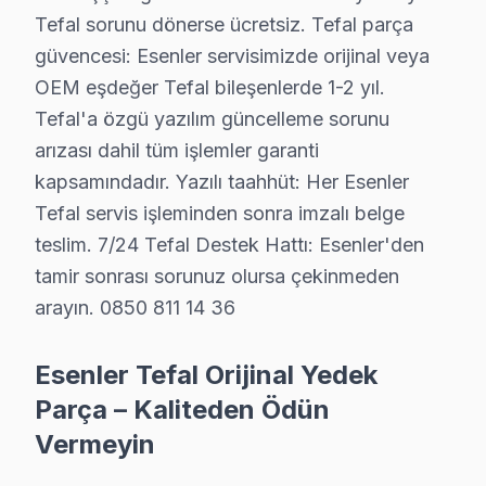
• İşçilik maliyeti
Tefal sorunu dönerse ücretsiz. Tefal parça
• 2 yıl garanti (parça + işçilik)
güvencesi: Esenler servisimizde orijinal veya
• Sigortalı taşıma (gerekirse)
OEM eşdeğer Tefal bileşenlerde 1-2 yıl.
Esenler'da Tefal ekran için fiyat almak: Hattımızı arayı
Tefal'a özgü yazılım güncelleme sorunu
arızası dahil tüm işlemler garanti
Esenler Tefal TV Tamir Garantisi – Yazılı Taah
kapsamındadır. Yazılı taahhüt: Her Esenler
Tefal TV Servis Garanti Belgesi – Yazılı ve İmzalı Güvence
Tefal servis işleminden sonra imzalı belge
Esenler'da yaptığımız Tefal panel onarımlarında Esenle
teslim. 7/24 Tefal Destek Hattı: Esenler'den
tamir sonrası sorunuz olursa çekinmeden
Esenler garanti detayları:
arayın. 0850 811 14 36
• Esenler'de 24 aya kadar işçilik güvencesi
• Esenler servisimizde orijinal parça değişimlerinde 24
Esenler Tefal Orijinal Yedek
• Garanti dışı hasar bu değilse ek ücret istenmez
Parça – Kaliteden Ödün
• Esenler'de her işlem kayıt altında; müşteri kaydına eriş
Vermeyin
Esenler'de neyi garanti etmiyoruz?
Fiziksel hasar (düşme, kırık), su baskını, yıldırım çarp