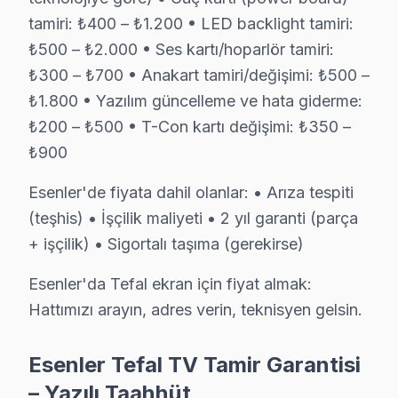
Esenler çevresinde Tefal servisi için hemen randevu o
tamiri: ₺400 – ₺1.200 • LED backlight tamiri:
₺500 – ₺2.000 • Ses kartı/hoparlör tamiri:
Tefal Televizyon Kullanım Kılavuzu – Esenler S
₺300 – ₺700 • Anakart tamiri/değişimi: ₺500 –
Televizyonunuzun ömrünü kısaltan alışkanlıklardan kaçın
₺1.800 • Yazılım güncelleme ve hata giderme:
Teknisyen önerileri:
₺200 – ₺500 • T-Con kartı değişimi: ₺350 –
• Esenler'de UPS veya gerilim regülatörü ile ani voltaj
₺900
• Esenler'de arka havalandırma boşluğunu mobilya v
Esenler'de fiyata dahil olanlar: • Arıza tespiti
• Yüksek nem ortamlarında Esenler'de LED TV'yi örtü
(teşhis) • İşçilik maliyeti • 2 yıl garanti (parça
• Esenler'de HDMI kablolarını çekip takmadan önce gö
+ işçilik) • Sigortalı taşıma (gerekirse)
• Esenler'de Smart televizyon paneli uygulamalarını d
Esenler'da Tefal ekran için fiyat almak:
• Esenler'de ekran temizliği için yalnızca kuru ya da h
Hattımızı arayın, adres verin, teknisyen gelsin.
Esenler'da düzenli bakım ve doğru kullanım ile Tefal 
Esenler Tefal TV Tamir Garantisi
Şeffaf Fiyatlandırma ve Müşteri Memnuniyeti
– Yazılı Taahhüt
Servis sürecinin başından sonuna kadar şeffaf fiyat poli