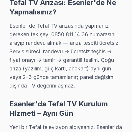
Tefal TV Arızası: Esenler'de Ne
Yapmalısınız?
Esenler'de Tefal TV arızasında yapmanız
gereken tek şey: 0850 811 14 36 numarasını
arayıp randevu almak — arıza tespiti ücretsiz.
Servis süreci: randevu → ücretsiz teşhis →
fiyat onayı → tamir → garantili teslim. Çoğu
arıza (yazılım, güç kartı, anakart) aynı gün
veya 2-3 günde tamamlanır; panel değişimi
dışında TV değerini aşmaz.
Esenler'da Tefal TV Kurulum
Hizmeti – Aynı Gün
Tefal Uzman Teknisyen Ekibi — Esenler
Yeni bir Tefal televizyon aldıysanız, Esenler'da
Cenk D. — Tefal Servis Uzmanı