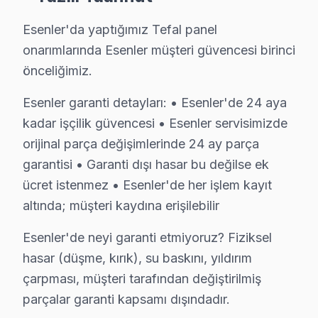
Ücretsiz Arıza Tespiti: Esenler'de arıza tespiti tamame
Esenler'da yaptığımız Tefal panel
Şeffaf Fiyat Teklifi: Hangi bileşenlerin değişeceğini, h
onarımlarında Esenler müşteri güvencesi birinci
Garantili Servis Avantajı: 6 ay-2 yıl garanti ile aynı s
önceliğimiz.
» Basit arızalarda aynı gün servis tamamlanır. Karmaş
Esenler garanti detayları: • Esenler'de 24 aya
kadar işçilik güvencesi • Esenler servisimizde
Esenler Tefal Mevsimsel Servis Verisi
orijinal parça değişimlerinde 24 ay parça
Esenler'de Tefal panel servis talebinin mevsimsel dağı
garantisi • Garanti dışı hasar bu değilse ek
Metro ve Otogar güzergahındaki trafik yoğunluğu da se
ücret istenmez • Esenler'de her işlem kayıt
Tefal parça tedariki açısından da Esenler'ye özgü bir 
altında; müşteri kaydına erişilebilir
Esenler Tefal TV Servisi – Sık Sorulan Sorular
Esenler'de neyi garanti etmiyoruz? Fiziksel
hasar (düşme, kırık), su baskını, yıldırım
S: Esenler'de sabah aradığımda aynı gün servis mü
çarpması, müşteri tarafından değiştirilmiş
C: Evet, Esenler'de sabah 9-10 arası arama yaparsanız 
parçalar garanti kapsamı dışındadır.
S: Esenler'de servis ücreti ödenmesine nasıl karar veri