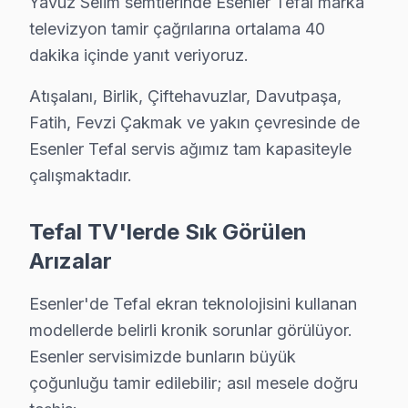
Yavuz Selim semtlerinde Esenler Tefal marka
Turgut Reis'de Tefal TV Servisi
televizyon tamir çağrılarına ortalama 40
dakika içinde yanıt veriyoruz.
Turgut Reis Mahallesi, hem ailelerin hem de bireylerin y
Atışalanı, Birlik, Çiftehavuzlar, Davutpaşa,
Yavuz Selim'de Tefal TV Servisi
Fatih, Fevzi Çakmak ve yakın çevresinde de
Yavuz Selim Mahallesi, çeşitli sosyal olanaklarla dolu,
Esenler Tefal servis ağımız tam kapasiteyle
çalışmaktadır.
Tefal vs Diğer Markalar: Esenler Servis Karşıl
Tefal markası, televizyon tamiri konusunda sunduğu çeşi
Tefal TV'lerde Sık Görülen
| Hizmet Türü | 32" Ekran | 43-55" Ekran | 65" Ekran 
Arızalar
|-----------------------------------|-----------|----------
Esenler'de Tefal ekran teknolojisini kullanan
| Panel/Ekran Değişimi | ₺1.500 | ₺2.000 | ₺3.000 |
modellerde belirli kronik sorunlar görülüyor.
| Anakart Tamiri | ₺800 | ₺1.200 | ₺1.600 |
Esenler servisimizde bunların büyük
| Güç Kartı Tamiri | ₺600 | ₺900 | ₺1.200 |
çoğunluğu tamir edilebilir; asıl mesele doğru
| LED Backlight Değişimi | ₺700 | ₺1.000 | ₺1.500 |