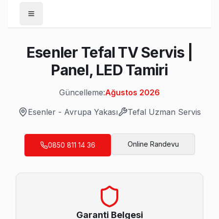
Anasayfa
Esenler Tefal TV Servis |
/
Esenler
Panel, LED Tamiri
/
Tefal
Güncelleme:
Ağustos 2026
Son Güncelleme:
Ağustos 2026
Esenler
-
Avrupa Yakası
Tefal
Uzman Servis
Online Randevu
0850 811 14 36
Esenler'da Mahalle Mahalle Tefal TV Servi
Atışalanı Tefal Servis
Atışalanı mahallesinde Tefal TV arızaları için aynı gün rande
Atışalanı Tefal Açılmıyor Arıza →
Garanti Belgesi