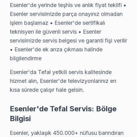
Esenler'de yerinde teşhis ve anlık fiyat teklifi •
Esenler'de Tefal ekran'lere olan talep, özellikle genç 
Esenler servisimizde parça onayınız olmadan
Tefal’in sunduğu farklı modeller, belirli arıza türleri
işlem başlamaz • Esenler'de sertifikalı
teknisyen ile güvenli servis • Esenler
Tefal Arıza Türleri: Markalar Arası Fark
servisimizde servis belgesi ve garanti fişi verilir
Esenler'de Tefal ekran'lerde en sık rastlanan teknik s
• Esenler'de ek arıza çıkması halinde
1.
Ekran Paneli Sorunu
bilgilendirme
Belirti:
Ekranda kararma veya renk bozulması.
Esenler'da Tefal yetkili servis kalitesinde
Neden:
Tefal’in ince panel tasarımı, darbelere ve
hizmet alın, Esenler'de televizyonlarınız en
Tamir Maliyeti:
800-1200 ₺.
kısa sürede çalışır hale gelsin.
Etkilenen Modeller:
Tefal 50FHD-4K serisi.
2.
Anakart Arızası
Esenler'de Tefal Servis: Bölge
Belirti:
televizyon açılmıyor veya ses var görün
Bilgisi
Neden:
Tefal’in bazı modellerinde kullanılan düşü
Tamir Maliyeti:
600-900 ₺.
Esenler, yaklaşık 450.000+ nüfusu barındıran