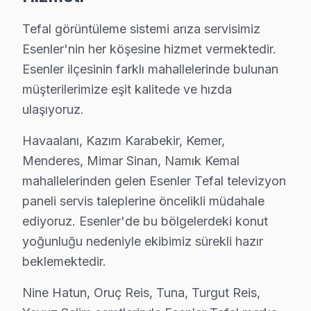
Menderes Mahallesi’nde, Tefal televizyon'lerde en çok k
Tefal görüntüleme sistemi arıza servisimiz
Mimar Sinan'da Tefal TV Servisi
Esenler'nin her köşesine hizmet vermektedir.
Esenler ilçesinin farklı mahallelerinde bulunan
Mimar Sinan Mahallesi'nde, Tefal ekran'lerde sıkça karş
müşterilerimize eşit kalitede ve hızda
Namık Kemal'de Tefal TV Servisi
ulaşıyoruz.
Namık Kemal Mahallesi'nde, Tefal ekran’lerin en sık karş
Havaalanı, Kazım Karabekir, Kemer,
Menderes, Mimar Sinan, Namık Kemal
Nine Hatun'da Tefal TV Servisi
mahallelerinden gelen Esenler Tefal televizyon
Nine Hatun, çeşitli konut projeleri ile dikkat çeken bi
paneli servis taleplerine öncelikli müdahale
Oruç Reis'de Tefal TV Servisi
ediyoruz. Esenler'de bu bölgelerdeki konut
yoğunluğu nedeniyle ekibimiz sürekli hazır
Oruç Reis, yoğun bir yerleşim alanı olarak, Tefal TV ba
beklemektedir.
Tuna'da Tefal TV Servisi
Nine Hatun, Oruç Reis, Tuna, Turgut Reis,
Tuna Mahallesi, farklı yaş gruplarından insanların yaşa