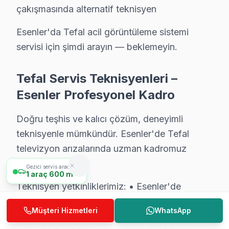
çakışmasında alternatif teknisyen
C: Esenler servisimize başvurmadan önce şunları deneyi
Esenler'da Tefal acil görüntüleme sistemi
Esenler'de Tefal Hizmete Nasıl Ulaşılır?
servisi için şimdi arayın — beklemeyin.
Esenler sakinleri için Tefal televizyon servisi her an u
Telefon: 0850 811 14 36
Tefal Servis Teknisyenleri –
• Esenler'de WhatsApp üzerinden de destek
Esenler Profesyonel Kadro
• Esenler genelinde aynı gün Tefal televizyon servisi
Doğru teşhis ve kalıcı çözüm, deneyimli
• Esenler'ye belirlenen saatte Tefal uzmanı gönderiyo
teknisyenle mümkündür. Esenler'de Tefal
Esenler Yerinde Servis Detayları: Esenler'de Tefal telev
televizyon arızalarında uzman kadromuz
Esenler Otogarı, Davutpaşa, Turgut Reis çevresinden E
yanınızda.
Gezici servis aracımız
Ücretsiz ön teşhis hakkınız var. 0850 811 14 36
1
araç
600 m
Teknisyen yetkinliklerimiz: • Esenler'de
Esenler Tefal Televizyon Servisi İçin Güvenili
ortalama 10+ yıl sektör deneyimi • Tefal özel
Müşteri Hizmetleri
WhatsApp
Esenler'de Tefal marka televizyonunuz arızalandığında
sertifika ve eğitimler • Esenler servisimizde