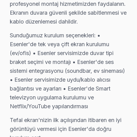
profesyonel montaj hizmetimizden faydalanın.
13 yıllık Tefal TV tamir deneyimi. Esenler ve çevre ilçelere 
Ekranın duvara güvenli şekilde sabitlenmesi ve
· Tefal fabrika servis sertifikası
kablo düzenlemesi dahildir.
· Orijinal ve OEM yedek parça tedarikçisi
· 2010'dan günümüze tüm Tefal modelleri
Sunduğumuz kurulum seçenekleri: •
Esenler'de tek veya çift ekran kurulumu
Esenler Servis İstatistikleri
(ev/ofis) • Esenler servisimizde duvar tipi
· Esenler'de
465+
Tefal TV tamiri
braket seçimi ve montajı • Esenler'de ses
· Müşteri memnuniyeti
%96
· Ortalama tamir süresi:
2–3 iş günü
sistemi entegrasyonu (soundbar, ev sineması)
· Tüm işlemler
2 yıl garantili
• Esenler servisimizde uydu/kablo alıcısı
bağlantısı ve ayarları • Esenler'de Smart
televizyon uygulama kurulumu ve
Bu sayfayla ilgili hizmet sayfaları:
Netflix/YouTube yapılandırması
↑ Tefal Servis Ana Sayfası
Tefal ekran'nizin ilk açılışından itibaren en iyi
↑ Esenler TV Servis Merkezi
görüntüyü vermesi için Esenler'da doğru