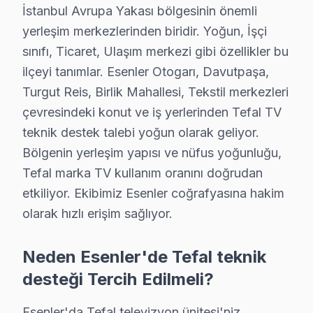
Etkilenen Modeller:
Tefal 40UHD serisi.
İstanbul Avrupa Yakası bölgesinin önemli
3.
Güç Kartı Problemi
yerleşim merkezlerinden biridir. Yoğun, İşçi
Belirti:
televizyon’nin kendiliğinden kapanması 
sınıfı, Ticaret, Ulaşım merkezi gibi özellikler bu
Neden:
Güç kaynağı ve devre tasarımı zayıflıklar
ilçeyi tanımlar. Esenler Otogarı, Davutpaşa,
Tamir Maliyeti:
500-700 ₺.
Turgut Reis, Birlik Mahallesi, Tekstil merkezleri
Etkilenen Modeller:
Tefal 43H-LED serisi.
çevresindeki konut ve iş yerlerinden Tefal TV
4.
Backlight Problemi
teknik destek talebi yoğun olarak geliyor.
Bölgenin yerleşim yapısı ve nüfus yoğunluğu,
Belirti:
Ekran karanlık; görüntü var ama görün
Tefal marka TV kullanım oranını doğrudan
Neden:
LED arka aydınlatma sistemlerinin kalites
etkiliyor. Ekibimiz Esenler coğrafyasına hakim
Tamir Maliyeti:
700-1000 ₺.
olarak hızlı erişim sağlıyor.
Etkilenen Modeller:
Tefal 55M serisi.
5.
Yazılım Sorunları
Neden Esenler'de Tefal teknik
Belirti:
televizyonunuz’nin donması veya geç açı
desteği Tercih Edilmeli?
Neden:
Yazılım güncellemelerinin düzenli yapılma
Tamir Maliyeti:
200-400 ₺.
Esenler'da Tefal televizyon ünitesi'niz