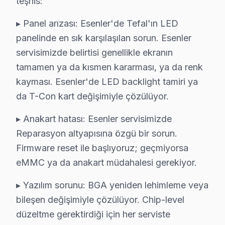
teşhis:
| T-Con Kart Değişimi | ₺500 | ₺750 | ₺1.000 |
▸ Panel arızası: Esenler'de Tefal'ın LED
| Yazılım/Firmware İşlemleri | ₺300 | ₺500 | ₺700 |
panelinde en sık karşılaşılan sorun. Esenler
| Yerinde tamir Ücreti | ₺150 | ₺200 | ₺250 |
servisimizde belirtisi genellikle ekranın
| Atölye bakım Ücreti | ₺100 | ₺150 | ₺200 |
tamamen ya da kısmen kararması, ya da renk
kayması. Esenler'de LED backlight tamiri ya
Fiyatları etkileyen faktörler arasında garanti durumu, p
da T-Con kart değişimiyle çözülüyor.
Esenler'de En İyi Tefal Servis: Neden Fabrika 
▸ Anakart hatası: Esenler servisimizde
Esenler bölgesinde Tefal TV tamirinde Fabrika teknik d
Reparasyon altyapısına özgü bir sorun.
Ayrıca, aynı gün servis garantisiyle, acil durumlarda ta
Firmware reset ile başlıyoruz; geçmiyorsa
eMMC ya da anakart müdahalesi gerekiyor.
Tüm bu avantajlar göz önüne alındığında, Tefal kullanıcı
▸ Yazılım sorunu: BGA yeniden lehimleme veya
Esenler Tefal servis - TV Tamiri
bileşen değişimiyle çözülüyor. Chip-level
Esenler'da bir Tefal akıllı TV 10 yıl destek verdikten 
düzeltme gerektirdiği için her serviste