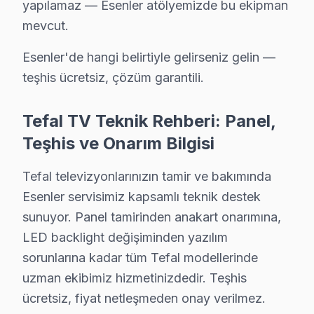
Metro ve Otogar güzergahında 35 dakikada kapıya ulaştı
yapılamaz — Esenler atölyemizde bu ekipman
mevcut.
Bu hikaye her gün Esenler'da yaşanıyor. Sizin LED TV'ni
Esenler'de hangi belirtiyle gelirseniz gelin —
Esenler'da Tefal TV Kurulum Hizmeti – Aynı G
teşhis ücretsiz, çözüm garantili.
Yeni bir Tefal televizyon aldıysanız, Esenler'da profe
Sunduğumuz kurulum seçenekleri:
Tefal TV Teknik Rehberi: Panel,
• Esenler'de tek veya çift ekran kurulumu (ev/ofis)
Teşhis ve Onarım Bilgisi
• Esenler servisimizde duvar tipi braket seçimi ve mont
Tefal televizyonlarınızın tamir ve bakımında
• Esenler'de ses sistemi entegrasyonu (soundbar, ev 
Esenler servisimiz kapsamlı teknik destek
• Esenler servisimizde uydu/kablo alıcısı bağlantısı ve 
sunuyor. Panel tamirinden anakart onarımına,
• Esenler'de Smart televizyon uygulama kurulumu ve 
LED backlight değişiminden yazılım
Tefal ekran'nizin ilk açılışından itibaren en iyi görün
sorunlarına kadar tüm Tefal modellerinde
uzman ekibimiz hizmetinizdedir. Teşhis
Esenler Tefal TV Temizlik ve Bakım – Perform
ücretsiz, fiyat netleşmeden onay verilmez.
Televizyon arızalarının büyük kısmı ihmal edilen bakım