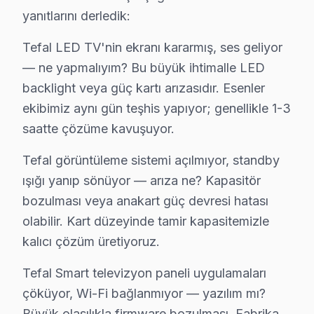
4. Yazılı fiyat teklifi sunulur; onay olmadan işlem başla
yanıtlarını derledik:
5. Orijinal veya OEM eşdeğer Tefal parça ile onarım t
Tefal LED TV'nin ekranı kararmış, ses geliyor
6. Tüm fonksiyonlar kapsamlı test edilir; garanti belgesi 
— ne yapmalıyım? Bu büyük ihtimalle LED
Tefal televizyon paneli Bakım Tavsiyeleri
backlight veya güç kartı arızasıdır. Esenler
bu cihaz televizyon'ler için en yaygın kullanıcı hatas
ekibimiz aynı gün teşhis yapıyor; genellikle 1-3
Tefal televizyon ünitesi'niz arızalandığında verileri 
saatte çözüme kavuşuyor.
Tefal güvenilirliği standartlarında bu marka servisimiz
Tefal görüntüleme sistemi açılmıyor, standby
Esenler Tefal TV Arızaları – Televizyonunuz S
ışığı yanıp sönüyor — arıza ne? Kapasitör
bozulması veya anakart güç devresi hatası
Tefal akıllı TV'niz sorun mu yaşıyor? Esenler'de sık kar
olabilir. Kart düzeyinde tamir kapasitemizle
Tefal LED TV'nin ekranı kararmış, ses geliyor — ne yap
kalıcı çözüm üretiyoruz.
Tefal görüntüleme sistemi açılmıyor, standby ışığı yan
Tefal Smart televizyon paneli uygulamaları çöküyor, W
Tefal Smart televizyon paneli uygulamaları
Ekranda yatay veya dikey çizgiler var — panel mi gitti?
çöküyor, Wi-Fi bağlanmıyor — yazılım mı?
Esenler'de Tefal televizyon tamiri için teşhis ücretsiz
Büyük olasılıkla firmware bozulması. Fabrika