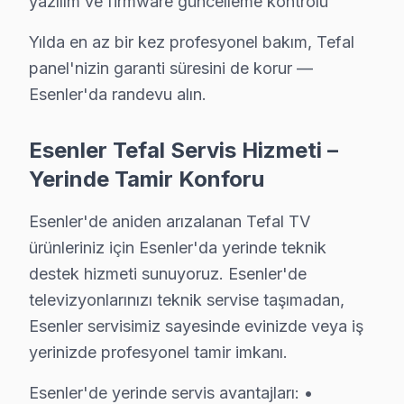
yazılım ve firmware güncelleme kontrolü
· Esenler Samsung
· Esenler LG
Yılda en az bir kez profesyonel bakım, Tefal
panel'nizin garanti süresini de korur —
· Esenler Panasonic
· Esenler Toshiba
Esenler'da randevu alın.
Esenler Tefal Servis Hizmeti –
Yerinde Tamir Konforu
Tefal TV Arızası: Esenler'de Ne Yapmalısını
Esenler'de aniden arızalanan Tefal TV
Esenler'de Tefal TV arızasında yapmanız gereken tek
ürünleriniz için Esenler'da yerinde teknik
destek hizmeti sunuyoruz. Esenler'de
televizyonlarınızı teknik servise taşımadan,
Tefal Tamir Maliyeti Karşılaştırması 2025
Esenler servisimiz sayesinde evinizde veya iş
Esenler ilçesi, İstanbul'un önemli ulaşım noktalarından 
yerinizde profesyonel tamir imkanı.
Tefal TV'lerin arıza profili, sıklıkla panel, anakart, g
Esenler'de yerinde servis avantajları: •
Tamir maliyetleri açısından, Tefal televizyonunuz’lerin