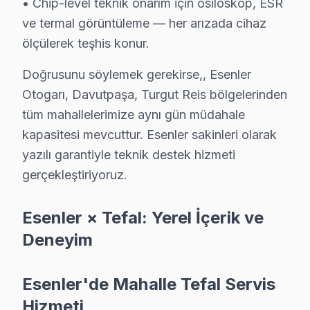
• Chip-level teknik onarım için osiloskop, ESR
Fatih'te Tefal TV Servisi
ve termal görüntüleme — her arızada cihaz
Fatih Mahallesi, Tefal ekran'lerdeki arızalar arasında en
ölçülerek teşhis konur.
Fevzi Çakmak'ta Tefal TV Servisi
Doğrusunu söylemek gerekirse,, Esenler
Otogarı, Davutpaşa, Turgut Reis bölgelerinden
Fevzi Çakmak Mahallesi'nde, Tefal televizyonunuz’lerin 
tüm mahallelerimize aynı gün müdahale
Havaalanı'nda Tefal TV Servisi
kapasitesi mevcuttur. Esenler sakinleri olarak
Havaalanı Mahallesi’nde, Tefal televizyonunuz'lerde en 
yazılı garantiyle teknik destek hizmeti
gerçekleştiriyoruz.
Kazım Karabekir'de Tefal TV Servisi
Kazım Karabekir Mahallesi’nde, Tefal televizyon'lerde 
Esenler × Tefal: Yerel İçerik ve
Deneyim
Kemer'de Tefal TV Servisi
Kemer Mahallesi’nde, Tefal televizyonunuz'lerde görülen
Esenler'de Mahalle Tefal Servis
Menderes'te Tefal TV Servisi
Hizmeti