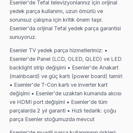
Esenler'de Tefal televizyonlarınız için orijinal
Esenler'da Tefal onarımı → garantili, belgeli, profesyon
yedek parça kullanımı, uzun ömürlü ve
sorunsuz çalışma için kritik önem taşır.
Esenler Tefal Servis – 30 Dakikada Kapınızda
Esenler'da orijinal Tefal yedek parça garantisi
Tefal LED TV'niz bozulduğunda saatler içinde müdahal
sunuyoruz.
Neden bu kadar hızlıyız?
Esenler TV yedek parça hizmetlerimiz: •
• Ortalama 1-2 saat içinde Esenler adresinize ulaşırız
Esenler'de Panel (LCD, OLED, QLED) ve LED
• Esenler stoğumuzda hazır yedek parça ile tek sefer
backlight strip değişimi • Esenler'de Anakart
• Esenler genelinde hafta sonu ve tatil günlerinde serv
(mainboard) ve güç kartı (power board) tamiri
• Online randevu ve SMS bilgilendirme
• Esenler'de T-Con kartı ve inverter kart
• Esenler çoklu randevu çakışmasında alternatif tekni
değişimi • Esenler'de uzaktan kumanda alıcısı
ve HDMI port değişimi • Esenler'de tüm
Esenler'da Tefal acil görüntüleme sistemi servisi için 
parçalarda 2 yıl garanti • Hızlı tedarik: çoğu
Tefal Servis Teknisyenleri – Esenler Profesyo
parça Esenler stoğumuzda mevcut
Doğru teşhis ve kalıcı çözüm, deneyimli teknisyenle 
Esenler'de muadil parça kullanımının riskleri: