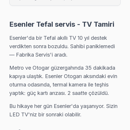
Tuna Tefal Servis
Esenler'da Tuna mahallesi için Tefal TV tamir randevusu 
Esenler Tefal Servis →
Esenler Tefal servis - TV Tamiri
Turgut Reis Tefal Servis
Esenler'da bir Tefal akıllı TV 10 yıl destek
Turgut Reis sakinleri için Tefal TV tamir hizmetimiz: teşhis 
verdikten sonra bozuldu. Sahibi paniklemedi
Turgut Reis Tefal Anakart Tamiri →
— Fabrika Servis'i aradı.
Yavuz Selim Tefal Servis
Metro ve Otogar güzergahında 35 dakikada
Yavuz Selim bölgesindeki Tefal kullanıcıları için haftanın 7 
kapıya ulaştık. Esenler Otogarı aksındaki evin
Esenler TV Servis Merkezi →
oturma odasında, termal kamera ile teşhis
yaptık: güç kartı arızası. 2 saatte çözüldü.
Bu hikaye her gün Esenler'da yaşanıyor. Sizin
Esenler Tefal TV Servis Hizmet Bölgesi
LED TV'niz bir sonraki olabilir.
Esenler bölgesine kapıya gelen Tefal TV tamir servisi hizmetimi