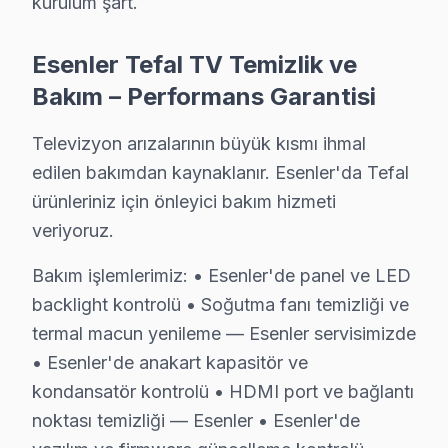
kurulum şart.
Esenler Tefal TV Temizlik ve
Esenler Yakın İlçelerde Tefal Servisi
Bakım – Performans Garantisi
· Arnavutköy Tefal
· Avcılar Tefal
Televizyon arızalarının büyük kısmı ihmal
· Bağcılar Tefal
· Bahçelievler Tefal
edilen bakımdan kaynaklanır. Esenler'da Tefal
ürünleriniz için önleyici bakım hizmeti
· Bakırköy Tefal
· Başakşehir Tefal
veriyoruz.
Bakım işlemlerimiz: • Esenler'de panel ve LED
· Bayrampaşa Tefal
· Beşiktaş Tefal
backlight kontrolü • Soğutma fanı temizliği ve
termal macun yenileme — Esenler servisimizde
Esenler Diğer Marka Servisleri
• Esenler'de anakart kapasitör ve
· Esenler Sony
· Esenler Philips
kondansatör kontrolü • HDMI port ve bağlantı
noktası temizliği — Esenler • Esenler'de
· Esenler Hi-Level
· Esenler iFFALCON