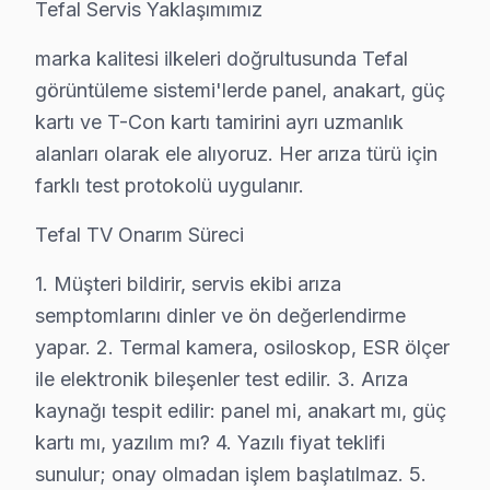
Tefal Servis Yaklaşımımız
• Esenler servisimizde servis belgesi ve garanti fişi veril
• Esenler'de ek arıza çıkması halinde bilgilendirme
marka kalitesi ilkeleri doğrultusunda Tefal
görüntüleme sistemi'lerde panel, anakart, güç
Esenler'da Tefal yetkili servis kalitesinde hizmet alın, 
kartı ve T-Con kartı tamirini ayrı uzmanlık
Esenler'de Tefal Servis: Bölge Bilgisi
alanları olarak ele alıyoruz. Her arıza türü için
farklı test protokolü uygulanır.
Esenler, yaklaşık 450.000+ nüfusu barındıran İstanbul A
Tefal TV Onarım Süreci
Neden Esenler'de Tefal teknik desteği Tercih 
1. Müşteri bildirir, servis ekibi arıza
Esenler Tefal TV Ekran Anakart Profesyonel Servis ve Tamir
semptomlarını dinler ve ön değerlendirme
Esenler'da Tefal televizyon ünitesi'niz bozulduğunda ak
yapar. 2. Termal kamera, osiloskop, ESR ölçer
• Esenler'de 25+ sertifikalı teknisyen Tefal panel konu
ile elektronik bileşenler test edilir. 3. Arıza
• Esenler'de sadece orijinal parça kullanıyoruz. What
kaynağı tespit edilir: panel mi, anakart mı, güç
• Chip-level teknik onarım için osiloskop, ESR ve ter
kartı mı, yazılım mı? 4. Yazılı fiyat teklifi
Doğrusunu söylemek gerekirse,, Esenler Otogarı, Davut
sunulur; onay olmadan işlem başlatılmaz. 5.