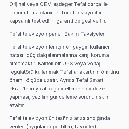
Orijinal veya OEM eşdeğer Tefal parça ile
Esenler × Tefal: Yerel İçerik ve Deneyim
onarım tamamlanır. 6. Tüm fonksiyonlar
kapsamlı test edilir; garanti belgesi verilir.
Esenler'de Mahalle Tefal Servis Hizmeti
Tefal televizyon paneli Bakım Tavsiyeleri
Tefal görüntüleme sistemi arıza servisimiz Esenler'nin 
Havaalanı, Kazım Karabekir, Kemer, Menderes, Mimar Si
Tefal televizyon'ler için en yaygın kullanıcı
Nine Hatun, Oruç Reis, Tuna, Turgut Reis, Yavuz Selim
hatası; güç dalgalanmalarına karşı koruma
Atışalanı, Birlik, Çiftehavuzlar, Davutpaşa, Fatih, Fev
almamaktır. Kaliteli bir UPS veya voltaj
regülatörü kullanmak Tefal anakartının ömrünü
Tefal TV'lerde Sık Görülen Arızalar
önemli ölçüde uzatır. Ayrıca Tefal Smart
Esenler'de Tefal ekran teknolojisini kullanan modellerd
ekran'lerin yazılım güncellemelerini düzenli
yapması, yazılım güncelleme sorunu riskini
▸ Panel arızası: Esenler'de Tefal'ın LED panelinde en 
azaltır.
▸ Anakart hatası: Esenler servisimizde Reparasyon al
▸ Yazılım sorunu: BGA yeniden lehimleme veya bileşen 
Tefal televizyon ünitesi'niz arızalandığında
Esenler'de hangi belirtiyle gelirseniz gelin — teşhis ücr
verileri (uygulama profilleri, favoriler)