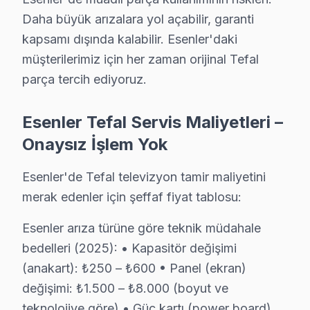
Teknisyen yetkinliklerimiz:
Daha büyük arızalara yol açabilir, garanti
• Esenler'de ortalama 10+ yıl sektör deneyimi
kapsamı dışında kalabilir. Esenler'daki
• Tefal özel sertifika ve eğitimler
müşterilerimiz için her zaman orijinal Tefal
• Esenler servisimizde güncel teknoloji ve arıza çözümle
parça tercih ediyoruz.
• Esenler'de müşteri memnuniyeti odaklı yaklaşım
Esenler Tefal Servis Maliyetleri –
• Temiz ve düzenli çalışma prensibi
Onaysız İşlem Yok
TV'niz Esenler'da profesyonel ellerde — kalıcı onarım g
Esenler'de Tefal televizyon tamir maliyetini
Esenler Genelinde Tefal TV Tamir işlemi Ağı
merak edenler için şeffaf fiyat tablosu:
Esenler ve yakın bölgelerde Tefal televizyon ünitesi se
Esenler arıza türüne göre teknik müdahale
Kapsama alanımız:
bedelleri (2025): • Kapasitör değişimi
• Esenler tüm semtler ve mahalleler
(anakart): ₺250 – ₺600 • Panel (ekran)
• Bitişik ilçelere servis erişimi
değişimi: ₺1.500 – ₺8.000 (boyut ve
• Apartman, rezidans ve iş yeri servisi
teknolojiye göre) • Güç kartı (power board)