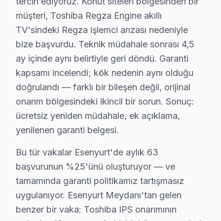
tercih ediyoruz. Konut siteleri bölgesinden bir
müşteri, Toshiba Regza Engine akıllı
TV'sindeki Regza işlemci arızası nedeniyle
bize başvurdu. Teknik müdahale sonrası 4,5
ay içinde aynı belirtiyle geri döndü. Garanti
kapsamı incelendi; kök nedenin aynı olduğu
doğrulandı — farklı bir bileşen değil, orijinal
onarım bölgesindeki ikincil bir sorun. Sonuç:
ücretsiz yeniden müdahale, ek açıklama,
yenilenen garanti belgesi.
Bu tür vakalar Esenyurt'de aylık 63
Toshiba Uzman Teknisyen Ekibi — Esenyurt
başvurunun %25'ünü oluşturuyor — ve
Serkan Y. — Toshiba Servis Uzmanı
tamamında garanti politikamız tartışmasız
15 yıllık Toshiba TV tamir deneyimi. Esenyurt ve çevre ilçel
uygulanıyor. Esenyurt Meydanı'tan gelen
· Toshiba fabrika servis sertifikası
benzer bir vaka: Toshiba IPS onarımının
· Orijinal ve OEM yedek parça tedarikçisi