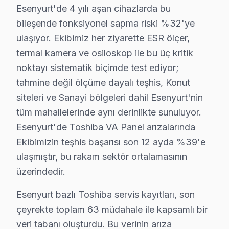
Esenyurt'de 4 yılı aşan cihazlarda bu
Hürriyet'te Toshiba TV Servisi
bileşende fonksiyonel sapma riski %32'ye
Hürriyet Mahallesi, Toshiba ekran tamiri için özel dikk
ulaşıyor. Ekibimiz her ziyarette ESR ölçer,
İncirtepe'de Toshiba TV Servisi
termal kamera ve osiloskop ile bu üç kritik
noktayı sistematik biçimde test ediyor;
İncirtepe Mahallesi'nde Toshiba cihaz onarımı alırken, m
tahmine değil ölçüme dayalı teşhis, Konut
İnönü'de Toshiba TV Servisi
siteleri ve Sanayi bölgeleri dahil Esenyurt'nin
İnönü Mahallesi, Toshiba cihaz onarımı için benzersiz b
tüm mahallelerinde aynı derinlikte sunuluyor.
Esenyurt'de Toshiba VA Panel arızalarında
İstiklal'de Toshiba TV Servisi
Ekibimizin teşhis başarısı son 12 ayda %39'e
İstiklal Mahallesi, Toshiba ekran bakım ihtiyacınızı ka
ulaşmıştır, bu rakam sektör ortalamasının
üzerindedir.
Koza'da Toshiba TV Servisi
Esenyurt bazlı Toshiba servis kayıtları, son
Koza Mahallesi, Toshiba televizyon tamiri söz konusu ol
çeyrekte toplam 63 müdahale ile kapsamlı bir
Mehmet Akif Ersoy'da Toshiba TV Servisi
veri tabanı oluşturdu. Bu verinin arıza