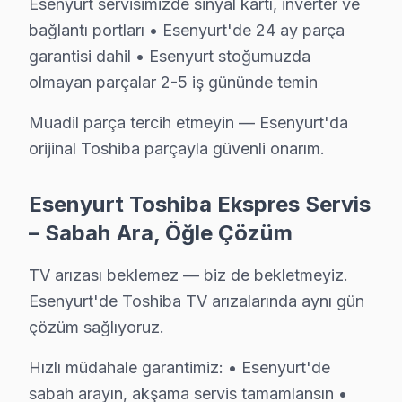
Esenyurt servisimizde sinyal kartı, inverter ve
Toshiba Orijinal Yedek Parça Garantisi – Esen
bağlantı portları • Esenyurt'de 24 ay parça
garantisi dahil • Esenyurt stoğumuzda
Esenyurt'de orijinal Toshiba yedek parça kullanmak, T
olmayan parçalar 2-5 iş gününde temin
Esenyurt'de temin ettiğimiz parçalar:
• Esenyurt'de ekran panelleri (tüm boyut ve teknolojil
Muadil parça tercih etmeyin — Esenyurt'da
• Esenyurt servisimizde LED aydınlatma şeritleri ve sü
orijinal Toshiba parçayla güvenli onarım.
• Esenyurt'de ana işlem kartı ve güç ünitesi
Esenyurt Toshiba Ekspres Servis
• Esenyurt servisimizde sinyal kartı, inverter ve bağlant
– Sabah Ara, Öğle Çözüm
• Esenyurt'de 24 ay parça garantisi dahil
• Esenyurt stoğumuzda olmayan parçalar 2-5 iş günü
TV arızası beklemez — biz de bekletmeyiz.
Muadil parça tercih etmeyin — Esenyurt'da orijinal To
Esenyurt'de Toshiba TV arızalarında aynı gün
çözüm sağlıyoruz.
Esenyurt Toshiba Ekspres Servis – Sabah Ara
Hızlı müdahale garantimiz: • Esenyurt'de
TV arızası beklemez — biz de bekletmeyiz. Esenyurt'
sabah arayın, akşama servis tamamlansın •
Hızlı müdahale garantimiz: