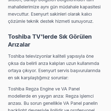
Esenyurt'da Selahaddin Eyyubi mahallesi için Toshiba TV 
mahallelerimize aynı gün müdahale kapasitesi
Esenyurt Toshiba Servis →
mevcuttur. Esenyurt sakinleri olarak kalıcı
çözümle teknik destek hizmeti sunuyoruz.
Sultaniye Toshiba Servis
Esenyurt'da Sultaniye mahallesi Toshiba TV servisi için ka
Toshiba TV'lerde Sık Görülen
Sultaniye Toshiba Açılmıyor Arıza →
Arızalar
Süleymaniye Toshiba Servis
Toshiba televizyonlar kaliteli yapısıyla öne
Süleymaniye'de Toshiba TV ekranında çizgi, donma ya da ses s
çıksa da belirli arıza kalıpları uzun kullanımda
Esenyurt TV Servis Merkezi →
ortaya çıkıyor. Esenyurt servis başvurularında
Şehitler Toshiba Servis
en sık karşılaştığımız sorunlar:
Şehitler sakinleri için Toshiba TV tamir hizmetimiz: teşhis ü
Toshiba Regza Engine ve VA Panel
Esenyurt TV Servis Merkezi →
modellerde en yaygın arıza: Regza işlemci
Talatpaşa Toshiba Servis
arızası. Bu sorun genellikle VA Panel panelin
Talatpaşa mahallesinde Toshiba TV arızaları için aynı gün ra
backlight devresiyle ilgilidir ve profesyonel