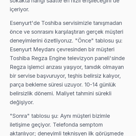
sokakta hangi saatte en hızlı erişileceğini de
içeriyor.
Tamir mi Satın Al mı? Çevre ve Maliyet Hesab
Esenyurt'de Toshiba servisimizle tanışmadan
Toshiba set'lerin kullanımında enerji verimliliği, hem 
önce ve sonrasını karşılaştıran gerçek müşteri
Esenyurt ilçesi, İstanbul'un gelişen bir bölgesi olarak 
deneyimlerini özetliyoruz. "Önce" tablosu şu:
Özellikle Toshiba'nın "Regza" serisi, bu bölgede sıkça 
Esenyurt Meydanı çevresinden bir müşteri
Sonuç olarak, Toshiba ekran kullanıcıları için tamir mi
Toshiba Regza Engine televizyon paneli'sinde
Regza işlemci arızası yaşıyor, tanıdık olmayan
Esenyurt Mahallelerinde Toshiba Servis: Sürdü
bir servise başvuruyor, teşhis belirsiz kalıyor,
Esenyurt bölgesinde Toshiba televizyonunuz kullanıcılar
parça bekleme süresi uzuyor. 10-14 günlük
belirsizlik dönemi. Maliyet tahmini sürekli
1.
Ekran Sarsıntısı (Panel Sorunu)
: Toshiba'nın bazı 
değişiyor.
2.
Anakart Arızası
: Toshiba televizyonunuz'lerde anaka
3.
Güç Kartı Problemleri
: Güç kartı arızaları, genelli
"Sonra" tablosu şu: Aynı müşteri bizimle
4.
Backlight Sorunu
: Ekranda kararmalar veya görüntü 
iletişime geçiyor. Telefonda semptom
aktarılıyor; deneyimli teknisyen ilk görüşmede
5.
Yazılım Güncellemeleri
: Kullanıcılar, Toshiba telev