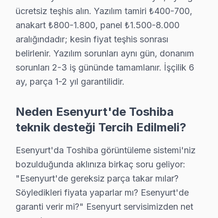
Mevlana Toshiba Açılmıyor Arıza →
ücretsiz teşhis alın. Yazılım tamiri ₺400-700,
anakart ₺800-1.800, panel ₺1.500-8.000
Namık Kemal Toshiba Servis
aralığındadır; kesin fiyat teşhis sonrası
Esenyurt genelinde Namık Kemal bölgesinde Toshiba TV kulla
belirlenir. Yazılım sorunları aynı gün, donanım
Toshiba Servis Merkezi →
sorunları 2-3 iş gününde tamamlanır. İşçilik 6
Necip Fazıl Kısakürek Toshiba Servis
ay, parça 1-2 yıl garantilidir.
Necip Fazıl Kısakürek'de Toshiba TV ekran değişimi gerekeb
Esenyurt TV Servis Merkezi →
Neden Esenyurt'de Toshiba
teknik desteği Tercih Edilmeli?
Orhan Gazi Toshiba Servis
Esenyurt'da Orhan Gazi mahallesi Toshiba kullanıcıları ar
Esenyurt'da Toshiba görüntüleme sistemi'niz
Esenyurt Toshiba Servis →
bozulduğunda aklınıza birkaç soru geliyor:
"Esenyurt'de gereksiz parça takar mılar?
Osmangazi Toshiba Servis
Söyledikleri fiyata yaparlar mı? Esenyurt'de
Esenyurt'da Osmangazi mahallesi için Toshiba TV tamir r
garanti verir mi?" Esenyurt servisimizden net
Esenyurt Toshiba Servis →