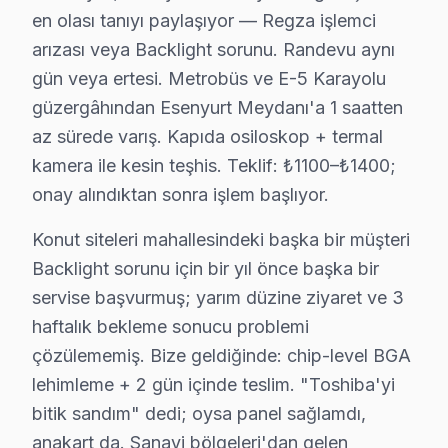
en olası tanıyı paylaşıyor — Regza işlemci
Sonuç olarak, Esenyurt bölgesindeki Toshiba televizyon ku
arızası veya Backlight sorunu. Randevu aynı
gün veya ertesi. Metrobüs ve E-5 Karayolu
Toshiba TV Enerji Tüketimi ve Esenyurt Kullanıc
güzergâhından Esenyurt Meydanı'a 1 saatten
Akçaburgaz'da Toshiba TV Servisi
az sürede varış. Kapıda osiloskop + termal
kamera ile kesin teşhis. Teklif: ₺1100–₺1400;
Akçaburgaz mahallesinde, son yıllarda binaların yaşı ve 
onay alındıktan sonra işlem başlıyor.
Akevler'de Toshiba TV Servisi
Konut siteleri mahallesindeki başka bir müşteri
Akevler mahallesi, gelişen bir yapılaşmaya sahip olması
Backlight sorunu için bir yıl önce başka bir
Akşemseddin'de Toshiba TV Servisi
servise başvurmuş; yarım düzine ziyaret ve 3
haftalık bekleme sonucu problemi
Akşemseddin mahallesinde, binaların yaşına bağlı olara
çözülememiş. Bize geldiğinde: chip-level BGA
Ardıçlı'da Toshiba TV Servisi
lehimleme + 2 gün içinde teslim. "Toshiba'yi
bitik sandım" dedi; oysa panel sağlamdı,
Ardıçlı mahallesi, modern yapılarıyla bilinse de, bazı bö
anakart da. Sanayi bölgeleri'dan gelen