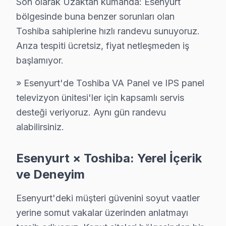
Son olarak Uzaktan kumanda: Esenyurt
Yunus Emre Toshiba Servis
bölgesinde buna benzer sorunları olan
Toshiba sahiplerine hızlı randevu sunuyoruz.
Yunus Emre sakinleri için Toshiba TV tamir hizmetimiz: teşhi
Arıza tespiti ücretsiz, fiyat netleşmeden iş
Yunus Emre Toshiba Anakart Tamiri →
başlamıyor.
Zafer Toshiba Servis
» Esenyurt'de Toshiba VA Panel ve IPS panel
Toshiba TV HDMI port arızası Zafer adresine gelen ekibimizi
televizyon ünitesi'ler için kapsamlı servis
Zafer Toshiba Anakart Tamiri →
desteği veriyoruz. Aynı gün randevu
alabilirsiniz.
Esenyurt Toshiba TV Servis Hizmet Bölgesi
Esenyurt × Toshiba: Yerel İçerik
Esenyurt bölgesine kapıya gelen Toshiba TV tamir servisi hizmet
ve Deneyim
Esenyurt'deki müşteri güvenini soyut vaatler
yerine somut vakalar üzerinden anlatmayı