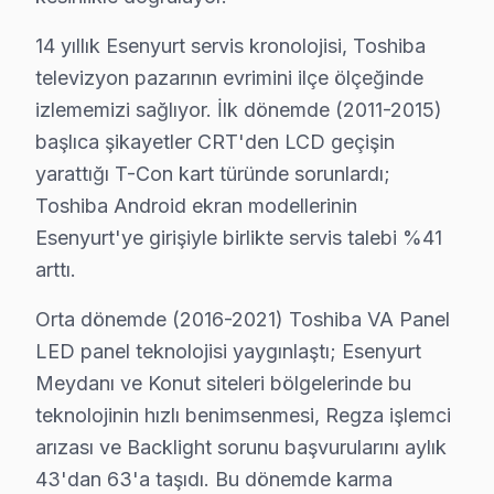
Selahaddin Eyyubi mahallesi, çeşitli aile yapılarına ev
14 yıllık Esenyurt servis kronolojisi, Toshiba
Sultaniye'de Toshiba TV Servisi
televizyon pazarının evrimini ilçe ölçeğinde
izlememizi sağlıyor. İlk dönemde (2011-2015)
Sultaniye mahallesi, sakinlerinin teknolojiye olan ilgi
başlıca şikayetler CRT'den LCD geçişin
Süleymaniye'de Toshiba TV Servisi
yarattığı T-Con kart türünde sorunlardı;
Süleymaniye mahallesi, farklı sosyal yapıların buluştuğ
Toshiba Android ekran modellerinin
Esenyurt'ye girişiyle birlikte servis talebi %41
Şehitler'de Toshiba TV Servisi
arttı.
Şehitler mahallesi, genellikle genç neslin yoğun olar
Orta dönemde (2016-2021) Toshiba VA Panel
Talatpaşa'da Toshiba TV Servisi
LED panel teknolojisi yaygınlaştı; Esenyurt
Meydanı ve Konut siteleri bölgelerinde bu
Talatpaşa mahallesi, farklı yaş gruplarından bireylerin
teknolojinin hızlı benimsenmesi, Regza işlemci
Turgut Özal'da Toshiba TV Servisi
arızası ve Backlight sorunu başvurularını aylık
Turgut Özal Mahallesi'nde bir aile, televizyon’lerinin a
43'dan 63'a taşıdı. Bu dönemde karma