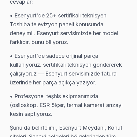
cevaplar:
Örnek Toshiba Servis
• Esenyurt'de 25+ sertifikalı teknisyen
Örnek mahallesinde Toshiba TV arızaları için aynı gün randev
Toshiba televizyon paneli konusunda
Esenyurt Toshiba Servis →
deneyimli. Esenyurt servisimizde her model
Pınar Toshiba Servis
farklıdır, bunu biliyoruz.
Pınar mahallesi Toshiba TV teknisyeniniz ortalama 90 daki
• Esenyurt'de sadece orijinal parça
Esenyurt TV Servis Merkezi →
kullanıyoruz. sertifikalı teknisyen göndererek
Piri Reis Toshiba Servis
çalışıyoruz — Esenyurt servisimizde fatura
Piri Reis'de Toshiba TV güç kartı kondansatör şişmesi en yayg
üzerinde her parça açıkça yazıyor.
Toshiba Servis Merkezi →
• Profesyonel teşhis ekipmanımızla
Saadetdere Toshiba Servis
(osiloskop, ESR ölçer, termal kamera) arızayı
Toshiba TV HDMI port arızası Saadetdere adresine gelen eki
kesin saptıyoruz.
Esenyurt Toshiba Servis →
Şunu da belirtelim:, Esenyurt Meydanı, Konut
Selahaddin Eyyubi Toshiba Servis
siteleri, Sanayi bölgeleri bölgelerinden tüm