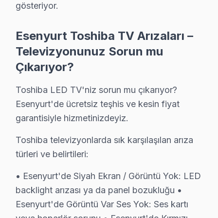
• Esenyurt'de sadece orijinal parça kullanıyoruz. sert
gösteriyor.
• Profesyonel teşhis ekipmanımızla (osiloskop, ESR öl
Şunu da belirtelim:, Esenyurt Meydanı, Konut siteleri,
Esenyurt Toshiba TV Arızaları –
Televizyonunuz Sorun mu
Toshiba TV'lerde Sık Görülen Arızalar
Çıkarıyor?
Toshiba televizyonlar kaliteli yapısıyla öne çıksa da be
Toshiba LED TV'niz sorun mu çıkarıyor?
Toshiba Regza Engine ve VA Panel modellerde en yaygın a
Esenyurt'de ücretsiz teşhis ve kesin fiyat
Backlight sorunu da Toshiba kullanıcılarının sıkça bi
garantisiyle hizmetinizdeyiz.
T-Con kart: Toshiba'ın Regza Engine mimarisi, bu tür 
Son olarak Uzaktan kumanda: Esenyurt bölgesinde buna
Toshiba televizyonlarda sık karşılaşılan arıza
» Esenyurt'de söz konusu model VA Panel ve IPS panel t
türleri ve belirtileri:
• Esenyurt'de Siyah Ekran / Görüntü Yok: LED
Esenyurt × Toshiba: Yerel İçerik ve Deneyim
backlight arızası ya da panel bozukluğu •
Esenyurt'deki müşteri güvenini soyut vaatler yerine so
Esenyurt'de Görüntü Var Ses Yok: Ses kartı
Bu tür vakalar Esenyurt'de aylık 63 başvurunun %25'ünü