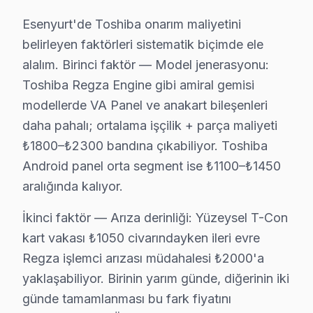
Esenyurt'de Toshiba onarım maliyetini
Toshiba televizyonlarının bakım maliyetleri, çeşitli faktö
belirleyen faktörleri sistematik biçimde ele
Panel/Ekran Değişimi
: 32" ekranlar için 2.500₺,
alalım. Birinci faktör — Model jenerasyonu:
Anakart Tamiri
: Model serisine göre değişen fiy
Toshiba Regza Engine gibi amiral gemisi
Güç Kartı ve LED Backlight
: Bu parçaların tamir
modellerde VA Panel ve anakart bileşenleri
T-Con Kart
: Bu parça için tamir maliyeti 600₺ ila
daha pahalı; ortalama işçilik + parça maliyeti
Yazılım/Firmware İşlemleri
: Yazılım güncellemele
₺1800–₺2300 bandına çıkabiliyor. Toshiba
Yerinde bakım ve Atölye Fiyat Farkı
: Yerinde t
Android panel orta segment ise ₺1100–₺1450
Fiyatları etkileyen en önemli faktörler arasında garant
aralığında kalıyor.
İkinci faktör — Arıza derinliği: Yüzeysel T-Con
Esenyurt'de Fabrika Servis: Uzun Ömürlü TV 
kart vakası ₺1050 civarındayken ileri evre
bu bölgede, Fabrika bakım olarak sunduğumuz Toshiba te
Regza işlemci arızası müdahalesi ₺2000'a
Fabrika Servis'in sunduğu avantajlar arasında, yerinde 
yaklaşabiliyor. Birinin yarım günde, diğerinin iki
Kullanıcıların memnuniyetini öncelikli hedef olarak b
günde tamamlanması bu fark fiyatını