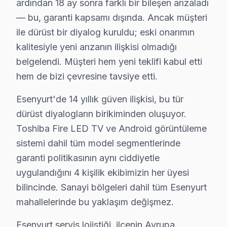
ardından 18 ay sonra farklı bir bileşen arızaladı
· 2010'dan günümüze tüm Toshiba modelleri
— bu, garanti kapsamı dışında. Ancak müşteri
ile dürüst bir diyalog kuruldu; eski onarımın
Esenyurt Servis İstatistikleri
kalitesiyle yeni arızanın ilişkisi olmadığı
· Esenyurt'de
480+
Toshiba TV tamiri
· Müşteri memnuniyeti
%98
belgelendi. Müşteri hem yeni teklifi kabul etti
· Ortalama tamir süresi:
1–2 iş günü
hem de bizi çevresine tavsiye etti.
· Tüm işlemler
2 yıl garantili
Esenyurt'de 14 yıllık güven ilişkisi, bu tür
dürüst diyalogların birikiminden oluşuyor.
Bu sayfayla ilgili hizmet sayfaları:
Toshiba Fire LED TV ve Android görüntüleme
↑ Toshiba Servis Ana Sayfası
sistemi dahil tüm model segmentlerinde
garanti politikasının aynı ciddiyetle
↑ Esenyurt TV Servis Merkezi
uygulandığını 4 kişilik ekibimizin her üyesi
bilincinde. Sanayi bölgeleri dahil tüm Esenyurt
mahallelerinde bu yaklaşım değişmez.
Esenyurt Yakın İlçelerde Toshiba Servisi
Esenyurt servis lojistiği, ilçenin Avrupa