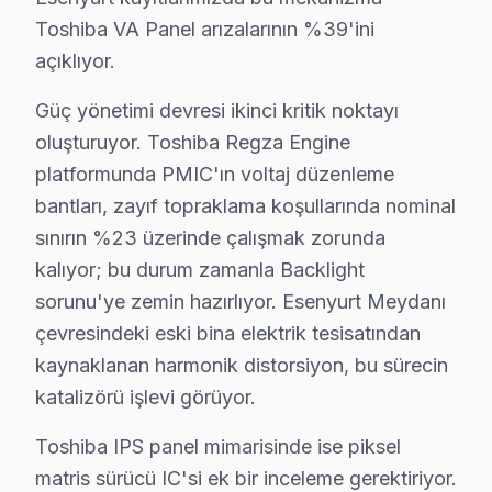
Cumhuriyet mahallesindeki kullanıcılar, Toshiba televiz
Toshiba VA Panel arızalarının %39'ini
açıklıyor.
Çınar'da Toshiba TV Servisi
Çınar mahallesi, genelde yeni binalarla dolu olmasına 
Güç yönetimi devresi ikinci kritik noktayı
oluşturuyor. Toshiba Regza Engine
Esenkent'te Toshiba TV Servisi
platformunda PMIC'ın voltaj düzenleme
Esenkent mahallesinde, eski binaların bulunduğu bölgel
bantları, zayıf topraklama koşullarında nominal
sınırın %23 üzerinde çalışmak zorunda
Fatih'te Toshiba TV Servisi
kalıyor; bu durum zamanla Backlight
Fatih Mahallesi, Esenyurt'ta Toshiba televizyonunuz’niz
sorunu'ye zemin hazırlıyor. Esenyurt Meydanı
Gökevler'de Toshiba TV Servisi
çevresindeki eski bina elektrik tesisatından
kaynaklanan harmonik distorsiyon, bu sürecin
Gökevler Mahallesi'nde Toshiba TV tamiri için dikkate a
katalizörü işlevi görüyor.
Güzelyurt'ta Toshiba TV Servisi
Toshiba IPS panel mimarisinde ise piksel
Güzelyurt Mahallesi, Toshiba set tamir ihtiyaçlarınız i
matris sürücü IC'si ek bir inceleme gerektiriyor.