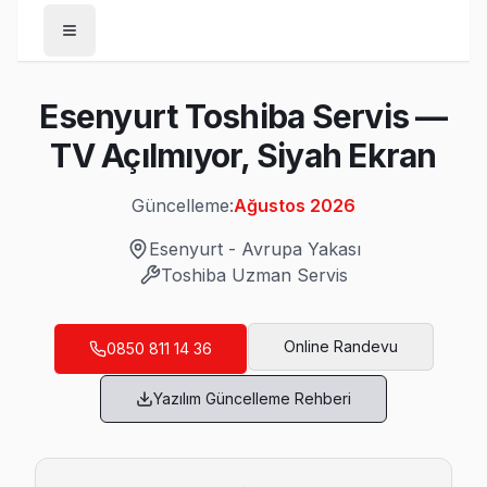
Anasayfa
Esenyurt Toshiba Servis —
/
Esenyurt
TV Açılmıyor, Siyah Ekran
/
Toshiba
Güncelleme:
Ağustos 2026
Son Güncelleme:
Ağustos 2026
Esenyurt
-
Avrupa Yakası
Toshiba
Uzman Servis
Esenyurt'da Mahalle Mahalle Toshiba TV S
Online Randevu
0850 811 14 36
Akçaburgaz Toshiba Servis
Yazılım Güncelleme Rehberi
Akçaburgaz bölgesindeki Toshiba kullanıcıları için haftanın 
Toshiba Servis Merkezi →