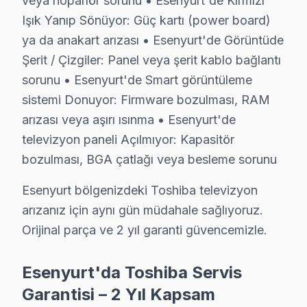
veya hoparlör sorunu • Esenyurt'de Kırmızı
Esenyurt'de 14 yıllık güven ilişkisi, bu tür dürüst diy
Işık Yanıp Sönüyor: Güç kartı (power board)
Esenyurt servis lojistiği, ilçenin Avrupa Yakası'ndaki
ya da anakart arızası • Esenyurt'de Görüntüde
İkinci katman — Orta kuşak: Konut siteleri ve bağlant
Şerit / Çizgiler: Panel veya şerit kablo bağlantı
sorunu • Esenyurt'de Smart görüntüleme
Üçüncü katman — Dış mahalleler: Sanayi bölgeleri ve Es
sistemi Donuyor: Firmware bozulması, RAM
Esenyurt'de Toshiba servisimizle tanışmadan önce ve so
arızası veya aşırı ısınma • Esenyurt'de
"Sonra" tablosu şu: Aynı müşteri bizimle iletişime ge
televizyon paneli Açılmıyor: Kapasitör
Konut siteleri mahallesindeki başka bir müşteri Backli
bozulması, BGA çatlağı veya besleme sorunu
bu marka VA Panel teknolojisinin Esenyurt koşullarında
Esenyurt bölgenizdeki Toshiba televizyon
Güç yönetimi devresi ikinci kritik noktayı oluşturuyo
arızanız için aynı gün müdahale sağlıyoruz.
Toshiba IPS panel mimarisinde ise piksel matris sürücü 
Orijinal parça ve 2 yıl garanti güvencemizle.
Esenyurt bazlı Toshiba servis kayıtları, son çeyrekte 
Coğrafi kırılıma geçildiğinde Esenyurt Meydanı bölgesi 
Esenyurt'da Toshiba Servis
Servis kalitesi tarafında ise tablo belirgin biçimde ol
Garantisi – 2 Yıl Kapsam
14 yıllık Esenyurt servis kronolojisi, Toshiba televizy