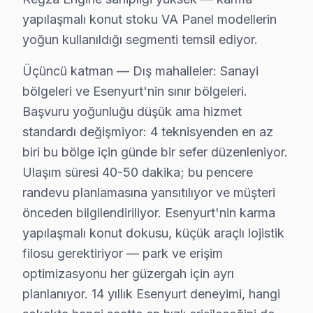
· Esenyurt Panasonic
· Esenyurt Sharp
yapılaşmalı konut stoku VA Panel modellerin
yoğun kullanıldığı segmenti temsil ediyor.
Üçüncü katman — Dış mahalleler: Sanayi
bölgeleri ve Esenyurt'nin sınır bölgeleri.
Esenyurt'de Toshiba TV Servisi Hakkında K
Başvuru yoğunluğu düşük ama hizmet
Esenyurt'de Toshiba TV servis sorunuza tek cümlelik y
standardı değişmiyor: 4 teknisyenden en az
biri bu bölge için günde bir sefer düzenleniyor.
Ulaşım süresi 40-50 dakika; bu pencere
randevu planlamasına yansıtılıyor ve müşteri
Toshiba Servis Deneyimimiz
önceden bilgilendiriliyor. Esenyurt'nin karma
yapılaşmalı konut dokusu, küçük araçlı lojistik
✓ 15+ Yıl Deneyim
filosu gerektiriyor — park ve erişim
✓ Yazılı Garanti Belgesi
optimizasyonu her güzergah için ayrı
✓ Orijinal Yedek Parça
✓ Ücretsiz Arıza Tespiti
planlanıyor. 14 yıllık Esenyurt deneyimi, hangi