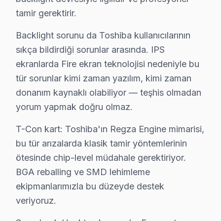
Toshiba Servis Merkezi →
tamir gerektirir.
Turgut Özal Toshiba Servis
Backlight sorunu da Toshiba kullanıcılarının
Turgut Özal mahallesi Toshiba TV servis hattımız günlük ola
sıkça bildirdiği sorunlar arasında. IPS
Toshiba Servis Merkezi →
ekranlarda Fire ekran teknolojisi nedeniyle bu
tür sorunlar kimi zaman yazılım, kimi zaman
Üçevler Toshiba Servis
donanım kaynaklı olabiliyor — teşhis olmadan
Üçevler'de Toshiba TV güç kartı kondansatör şişmesi en yaygı
yorum yapmak doğru olmaz.
Esenyurt TV Servis Merkezi →
T-Con kart: Toshiba'ın Regza Engine mimarisi,
Yenikent Toshiba Servis
bu tür arızalarda klasik tamir yöntemlerinin
Esenyurt'da Yenikent mahallesi için Toshiba TV tamir ran
ötesinde chip-level müdahale gerektiriyor.
Esenyurt Toshiba Servis →
BGA reballing ve SMD lehimleme
Yeşilkent Toshiba Servis
ekipmanlarımızla bu düzeyde destek
veriyoruz.
Yeşilkent'deki Toshiba TV kullanıcılarına ikinci el cihaz alı
Toshiba Servis Merkezi →