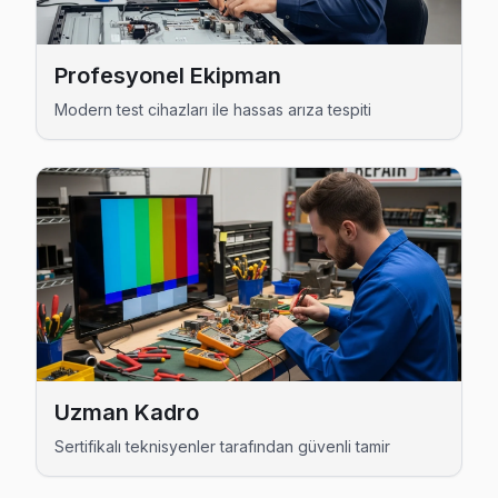
Cumhuriyet Toshiba Açılmıyor Arıza →
Çınar Toshiba Servis
Profesyonel Ekipman
Çınar'de Toshiba TV ekranında çizgi, donma ya da ses sorunla
Modern test cihazları ile hassas arıza tespiti
Esenyurt TV Servis Merkezi →
Esenkent Toshiba Servis
Toshiba TV Esenkent'de internet bağlantısı sorunuyla geli
Esenkent Toshiba Anakart Tamiri →
Fatih Toshiba Servis
Fatih'deki Toshiba TV kullanıcılarına ikinci el cihaz alırken
Esenyurt TV Servis Merkezi →
Gökevler Toshiba Servis
Uzman Kadro
Toshiba TV Gökevler adresinde firmware güncellemesi sonr
Sertifikalı teknisyenler tarafından güvenli tamir
Esenyurt TV Servis Merkezi →