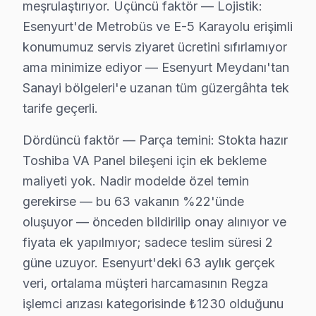
meşrulaştırıyor. Üçüncü faktör — Lojistik:
Esenyurt Toshiba servis - TV Tamiri
Esenyurt'de Metrobüs ve E-5 Karayolu erişimli
konumumuz servis ziyaret ücretini sıfırlamıyor
Toshiba TV'nizde şu belirtileri görüyorsanız — hemen 
ama minimize ediyor — Esenyurt Meydanı'tan
▸ Ekran açılmıyor veya siyah kalıyor
Sanayi bölgeleri'e uzanan tüm güzergâhta tek
▸ Görüntü var ses yok (ya da tersi)
tarife geçerli.
▸ Uzaktan kumanda tepkisiz
Dördüncü faktör — Parça temini: Stokta hazır
▸ Wi-Fi bağlanmıyor / Smart TV donuyor
Toshiba VA Panel bileşeni için ek bekleme
▸ Ekranda dikey/yatay çizgiler, renk bozukluğu
maliyeti yok. Nadir modelde özel temin
Esenyurt'da — Esenyurt Meydanı dahil — Fabrika Servi
gerekirse — bu 63 vakanın %22'ünde
oluşuyor — önceden bildirilip onay alınıyor ve
Neden Esenyurt'de Toshiba teknik desteği Ter
fiyata ek yapılmıyor; sadece teslim süresi 2
Esenyurt Toshiba TV Ekran Anakart Profesyonel Servis ve Tam
güne uzuyor. Esenyurt'deki 63 aylık gerçek
Esenyurt'da Toshiba görüntüleme sistemi'niz bozulduğu
veri, ortalama müşteri harcamasının Regza
• Esenyurt'de 25+ sertifikalı teknisyen Toshiba televi
işlemci arızası kategorisinde ₺1230 olduğunu