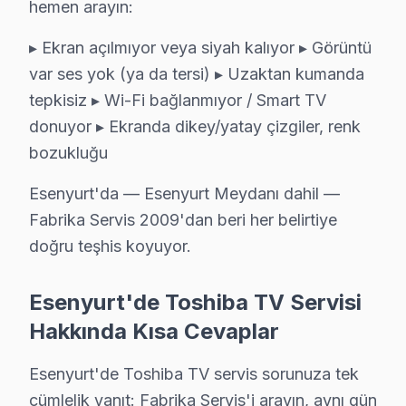
hemen arayın:
Esenyurt'da İstiklal mahallesi için Toshiba TV tamir rand
Toshiba Servis Merkezi →
▸ Ekran açılmıyor veya siyah kalıyor ▸ Görüntü
var ses yok (ya da tersi) ▸ Uzaktan kumanda
Koza Toshiba Servis
tepkisiz ▸ Wi-Fi bağlanmıyor / Smart TV
Toshiba marka TV'niz Koza'de çalışmıyorsa teknik ekibimizi
donuyor ▸ Ekranda dikey/yatay çizgiler, renk
Esenyurt TV Servis Merkezi →
bozukluğu
Mehmet Akif Ersoy Toshiba Servis
Esenyurt'da — Esenyurt Meydanı dahil —
Esenyurt'da Mehmet Akif Ersoy bölgesi dahil tüm hizmet alan
Fabrika Servis 2009'dan beri her belirtiye
Toshiba Servis Merkezi →
doğru teşhis koyuyor.
Mehterçeşme Toshiba Servis
Mehterçeşme mahallesi Toshiba TV servisi için ön değerlen
Esenyurt'de Toshiba TV Servisi
Toshiba Servis Merkezi →
Hakkında Kısa Cevaplar
Mevlana Toshiba Servis
Esenyurt'de Toshiba TV servis sorunuza tek
Mevlana mahallesi Toshiba TV teknisyeniniz ortalama 90 da
cümlelik yanıt: Fabrika Servis'i arayın, aynı gün