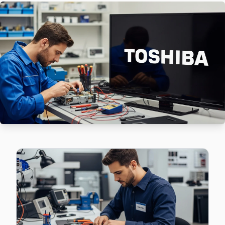
Atatürk'de Toshiba TV güç kartı kondansatör şişmesi en yaygı
Atatürk Toshiba Açılmıyor Arıza →
Balıkyolu Toshiba Servis
Esenyurt'da Balıkyolu bölgesindeki Toshiba kullanıcılarına 
Balıkyolu Toshiba Açılmıyor Arıza →
Barbaros Hayrettin Paşa Toshiba Servis
Toshiba TV Barbaros Hayrettin Paşa adresinde firmware gün
Barbaros Hayrettin Paşa Toshiba Anakart Tamiri →
Battalgazi Toshiba Servis
Esenyurt'da Battalgazi bölgesi dahil tüm hizmet alanımızda T
Battalgazi Toshiba Açılmıyor Arıza →
Cumhuriyet Toshiba Servis
Cumhuriyet bölgesindeki Toshiba kullanıcıları için haftanın 7