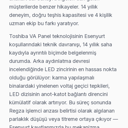
Aşık Veysel'de Toshiba TV Servisi
müşterilerde benzer hikayeler. 14 yıllık
Aşık Veysel mahallesi, tarihi yapılarla dolu bir bölge 
deneyim, doğru teşhis kapasitesi ve 4 kişilik
uzman ekip bu farkı yaratıyor.
Atatürk'de Toshiba TV Servisi
Toshiba VA Panel teknolojisinin Esenyurt
Atatürk mahallesinde, Toshiba ekran’lerde yaygın görüle
koşullarındaki teknik davranışı, 14 yıllık saha
Balıkyolu'nda Toshiba TV Servisi
kaydıyla ayrıntılı biçimde belgelenmiş
Balıkyolu mahallesi, modern konutları ile dikkat çekiyor
durumda. Arka aydınlatma devresi
incelendiğinde LED zincirinin en hassas nokta
Barbaros Hayrettin Paşa'da Toshiba TV Servisi
olduğu görülüyor: karma yapılaşmalı
Barbaros Hayrettin Paşa mahallesi, yıllar içinde farklı 
binalardaki yinelenen voltaj geçici tepkileri,
LED dizisinin anot-katot bağlantı direncini
Battalgazi'de Toshiba TV Servisi
kümülatif olarak artırıyor. Bu süreç sonunda
Battalgazi mahallesinde, Toshiba ekran’lerde en sık gör
Regza işlemci arızası belirtisi olarak algılanan
parlaklık düşüşü veya titreme ortaya çıkıyor —
Cumhuriyet'de Toshiba TV Servisi
Esenyurt kayıtlarımızda bu mekanizma