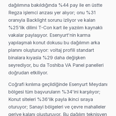
Mehmet Akif Ersoy Mahallesi, Toshiba televizyonunuz se
dağılımına bakıldığında %44 pay ile en üstte
Regza işlemci arızası yer alıyor; onu %31
Mehterçeşme'de Toshiba TV Servisi
oranıyla Backlight sorunu izliyor ve kalan
Mehterçeşme Mahallesi'nde Toshiba cihaz tamiri için dik
%25'lik dilimi T-Con kart ile yazılım kaynaklı
vakalar paylaşıyor. Esenyurt'nin karma
Mevlana'da Toshiba TV Servisi
yapılaşmalı konut dokusu bu dağılımın arka
Mevlana Mahallesi, Toshiba TV bakım hizmetleri alırken d
planını oluşturuyor: voltaj profili standart
binalara kıyasla %29 daha değişken
Namık Kemal'de Toshiba TV Servisi
seyrediyor, bu da Toshiba VA Panel panelleri
Namık Kemal Mahallesi, Toshiba televizyon tamir süreci
doğrudan etkiliyor.
Necip Fazıl Kısakürek'te Toshiba TV Servisi
Coğrafi kırılıma geçildiğinde Esenyurt Meydanı
Necip Fazıl Kısakürek mahallesi, genellikle genç ailele
bölgesi tüm başvuruların %34'ini karşılıyor;
Konut siteleri %36'lik payla ikinci sıraya
Orhan Gazi'de Toshiba TV Servisi
oturuyor; Sanayi bölgeleri ve çevre mahalleler
Orhan Gazi mahallesi, farklı sosyal gruplara ev sahipli
geriye kalanı oluşturuyor. Bu dağılım teknisyen