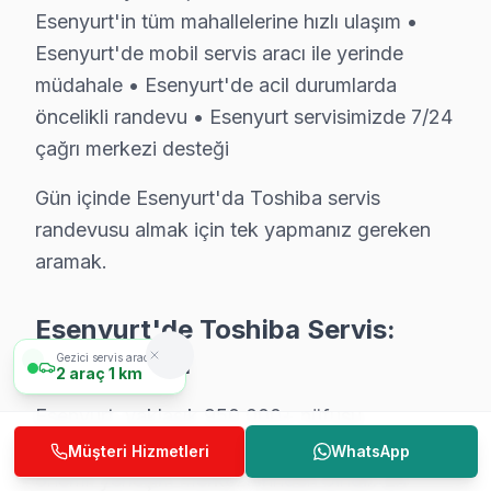
Esenyurt'in tüm mahallelerine hızlı ulaşım •
• Esenyurt'de sabah arayın, akşama servis tamamlans
Esenyurt'de mobil servis aracı ile yerinde
• Esenyurt'in tüm mahallelerine hızlı ulaşım
müdahale • Esenyurt'de acil durumlarda
• Esenyurt'de mobil servis aracı ile yerinde müdahale
öncelikli randevu • Esenyurt servisimizde 7/24
• Esenyurt'de acil durumlarda öncelikli randevu
çağrı merkezi desteği
• Esenyurt servisimizde 7/24 çağrı merkezi desteği
Gün içinde Esenyurt'da Toshiba servis
Gün içinde Esenyurt'da Toshiba servis randevusu alm
randevusu almak için tek yapmanız gereken
aramak.
Esenyurt'de Toshiba Servis: Bölge Bilgisi
Esenyurt, yaklaşık 950.000+ nüfusu barındıran İstanbul
Esenyurt'de Toshiba Servis:
Bölge Bilgisi
Toshiba TV Servis Ağımız: Esenyurt Tüm Maha
Gezici servis aracımız
2
araç
1 km
Esenyurt'de Toshiba televizyon servisi arayan tüm maha
Esenyurt, yaklaşık 950.000+ nüfusu
Pınar, Piri Reis, Saadetdere, Selahaddin Eyyubi, Sult
barındıran İstanbul Avrupa Yakası bölgesinin
Müşteri Hizmetleri
WhatsApp
Akçaburgaz, Akevler, Akşemseddin, Ardıçlı, Aşık Veyse
önemli yerleşim merkezlerinden biridir. En