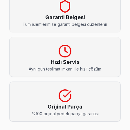
Akevler Toshiba Servis
Esenyurt'da Akevler mahallesi Toshiba TV servisi için kap
Garanti Belgesi
Akevler Toshiba Anakart Tamiri →
Tüm işlemlerimize garanti belgesi düzenlenir
Akşemseddin Toshiba Servis
Toshiba TV'nizin Akşemseddin adresine gelen ekibimiz osi
Esenyurt TV Servis Merkezi →
Hızlı Servis
Ardıçlı Toshiba Servis
Aynı gün teslimat imkanı ile hızlı çözüm
Ardıçlı mahallesi Toshiba TV servisi için ön değerlendirme 
Esenyurt TV Servis Merkezi →
Aşık Veysel Toshiba Servis
Aşık Veysel'de Toshiba TV ekranında çizgi, donma ya da ses s
Orijinal Parça
Esenyurt Toshiba Servis →
%100 orijinal yedek parça garantisi
Atatürk Toshiba Servis