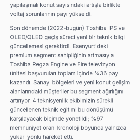
yapılaşmalı konut sayısındaki artışla birlikte
Üçevler'de Toshiba TV Servisi
voltaj sorunlarının payı yükseldi.
Üçevler Mahallesi'nde bir kullanıcının Toshiba televizy
Son dönemde (2022-bugün) Toshiba IPS ve
Yenikent'te Toshiba TV Servisi
OLED/QLED geçiş süreci yeni bir teknik bilgi
güncellemesi gerektirdi. Esenyurt'deki
Yenikent Mahallesi'nde bir birey, televizyon'sinde se
premium segment sahipliğinin artmasıyla
Yeşilkent'te Toshiba TV Servisi
Toshiba Regza Engine ve Fire televizyon
Yeşilkent Mahallesi'nde, bir kullanıcının Toshiba tele
ünitesi başvuruları toplam içinde %36 pay
kazandı. Sanayi bölgeleri ve yeni konut gelişim
Yunus Emre'de Toshiba TV Servisi
alanlarındaki müşteriler bu segment ağırlığını
Yunus Emre Mahallesi'nde bir müşterimizin Toshiba tele
artırıyor. 4 teknisyenlik ekibimizin sürekli
güncellenen teknik eğitimi bu dönüşümü
Zafer'de Toshiba TV Servisi
karşılayacak biçimde yönetildi; %97
Zafer Mahallesi'nden gelen bir diğer arıza bildirimin
memnuniyet oranı kronoloji boyunca yalnızca
yukarı yönlü hareket etti.
Toshiba Parça Ömrü ve Bakım Maliyetleri