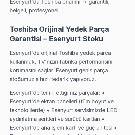
Esenyurt'da Toshiba onarımı → garantili,
• Esenyurt'de televizyon paneli Açılmıyor: Kapasitör
belgeli, profesyonel.
Esenyurt bölgenizdeki Toshiba televizyon arızanız için
Toshiba Orijinal Yedek Parça
Esenyurt'da Toshiba Servis Garantisi – 2 Yıl
Garantisi – Esenyurt Stoku
Toshiba TV Servis Garanti Belgesi – Yazılı ve İmzalı Güvence
Esenyurt'da yaptığımız Toshiba televizyon ünitesi onar
Esenyurt'de orijinal Toshiba yedek parça
Esenyurt garanti detayları:
kullanmak, TV'nizin fabrika performansını
• Esenyurt'de 24 aya kadar işçilik güvencesi
korumasını sağlar. Esenyurt geniş parça
stoğumuzla hızlı tedarik yapıyoruz.
• Esenyurt servisimizde orijinal parça değişimlerinde 2
• Garanti dışı hasar bu değilse ek ücret istenmez
Esenyurt'de temin ettiğimiz parçalar: •
• Esenyurt'de her işlem kayıt altında; müşteri kaydına er
Esenyurt'de ekran panelleri (tüm boyut ve
Esenyurt'de neyi garanti etmiyoruz?
teknolojilerde) • Esenyurt servisimizde LED
Fiziksel hasar (düşme, kırık), su baskını, yıldırım çarp
aydınlatma şeritleri ve sürücü kartları •
Esenyurt'de ana işlem kartı ve güç ünitesi •
Esenyurt'da Toshiba onarımı → garantili, belgeli, prof