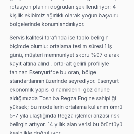
rotasyon planını doğrudan şekillendiriyor: 4
Osmangazi'de Toshiba TV Servisi
kişilik ekibimiz ağırlıklı olarak yoğun başvuru
Osmangazi mahallesi, geniş ve çeşitli konut yapıları il
bölgelerinde konumlandırılıyor.
Örnek'te Toshiba TV Servisi
Servis kalitesi tarafında ise tablo belirgin
Örnek mahallesi sakinleri, genelde yoğun bir yaşam te
biçimde olumlu: ortalama teslim süresi 1 iş
günü, müşteri memnuniyet skoru %97 olarak
Pınar'da Toshiba TV Servisi
kayıt altına alındı. orta-alt gelirli profiliyle
Pınar mahallesi, genç yetişkinlerin ve orta yaş grubunda
tanınan Esenyurt'de bu oran, bölge
standartlarının üzerinde seyrediyor. Esenyurt
Piri Reis'te Toshiba TV Servisi
ekonomik yapısı dinamiklerini göz önüne
Piri Reis mahallesi, sakinlerinin teknolojiyle iç içe ya
aldığımızda Toshiba Regza Engine sahipliği
Saadetdere'de Toshiba TV Servisi
yüksek; bu modellerin ortalama kullanım ömrü
5-7 yıla ulaştığında Regza işlemci arızası riski
Saadetdere mahallesi, sakinlerinin genellikle evde vaki
belirgin artıyor. 14 yıllık alan verisi bu örüntüyü
Selahaddin Eyyubi'de Toshiba TV Servisi
kesinlikle doğruluyor.