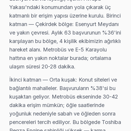
Yakası'ndaki konumundan yola çıkarak üç
· Arnavutköy Toshiba
· Avcılar Toshiba
katmanlı bir erişim yapısı üzerine kurulu. Birinci
· Bağcılar Toshiba
· Bahçelievler Toshiba
katman — Çekirdek bölge: Esenyurt Meydanı
ve yakın çevresi. Aylık 63 başvurunun %36'ini
· Bakırköy Toshiba
· Başakşehir Toshiba
karşılayan bu bölge, 4 kişilik ekibimizin ağırlıklı
hareket alanı. Metrobüs ve E-5 Karayolu
· Bayrampaşa Toshiba
· Beşiktaş Toshiba
hattına en yakın noktalar burada; ortalama
ulaşım süresi 20-28 dakika.
Esenyurt Diğer Marka Servisleri
İkinci katman — Orta kuşak: Konut siteleri ve
· Esenyurt Sony
· Esenyurt Philips
bağlantılı mahalleler. Başvuruların %38'si bu
kuşaktan geliyor. Metrobüs ekseninde 30-42
· Esenyurt Hi-Level
· Esenyurt iFFALCON
dakika erişim mümkün; öğle saatlerinde
yoğunluk nedeniyle sabah ve öğleden sonra
· Esenyurt Samsung
· Esenyurt LG
pencereleri tercih ediliyor. Bu bölgede Toshiba
Regza Engine sahipliği yüksek — karma