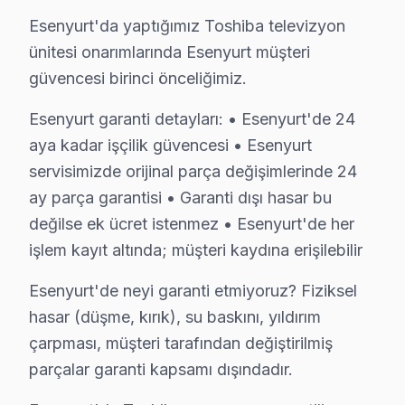
Orta dönemde (2016-2021) bu TV VA Panel LED panel tekn
Esenyurt'da yaptığımız Toshiba televizyon
Son dönemde (2022-bugün) Toshiba IPS ve OLED/QLED geç
ünitesi onarımlarında Esenyurt müşteri
Esenyurt'de Toshiba onarım maliyetini belirleyen faktö
güvencesi birinci önceliğimiz.
İkinci faktör — Arıza derinliği: Yüzeysel T-Con kart v
Esenyurt garanti detayları: • Esenyurt'de 24
Dördüncü faktör — Parça temini: Stokta hazır Toshiba 
aya kadar işçilik güvencesi • Esenyurt
servisimizde orijinal parça değişimlerinde 24
Esenyurt Toshiba TV Arızaları – Televizyonun
ay parça garantisi • Garanti dışı hasar bu
Toshiba LED TV'niz sorun mu çıkarıyor? Esenyurt'de ücr
değilse ek ücret istenmez • Esenyurt'de her
Toshiba televizyonlarda sık karşılaşılan arıza türleri ve b
işlem kayıt altında; müşteri kaydına erişilebilir
• Esenyurt'de Siyah Ekran / Görüntü Yok: LED backlig
Esenyurt'de neyi garanti etmiyoruz? Fiziksel
• Esenyurt'de Görüntü Var Ses Yok: Ses kartı veya h
hasar (düşme, kırık), su baskını, yıldırım
• Esenyurt'de Kırmızı Işık Yanıp Sönüyor: Güç kartı (
çarpması, müşteri tarafından değiştirilmiş
• Esenyurt'de Görüntüde Şerit / Çizgiler: Panel veya ş
parçalar garanti kapsamı dışındadır.
• Esenyurt'de Smart görüntüleme sistemi Donuyor: Fi