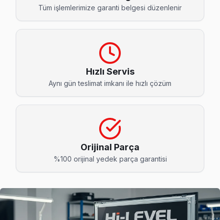
Akpınar Hi-Level Servis
Tüm işlemlerimize garanti belgesi düzenlenir
Hi-Level TV Akpınar adresinde firmware güncellemesi sonra
Akpınar Hi-Level Anakart Tamiri →
Akşemsettin Hi-Level Servis
Eyüp'da Akşemsettin mahallesi için Hi-Level TV fiyat teklifi 
Hızlı Servis
Aynı gün teslimat imkanı ile hızlı çözüm
Eyüp TV Servis Merkezi →
Alibeyköy Hi-Level Servis
Eyüp'da Alibeyköy mahallesi Hi-Level TV servisi için kapı
Eyüp TV Servis Merkezi →
Orijinal Parça
Çiftalan Hi-Level Servis
%100 orijinal yedek parça garantisi
Eyüp'da Çiftalan mahallesi için Hi-Level TV tamir randev
Çiftalan Hi-Level Anakart Tamiri →
Çırçır Hi-Level Servis