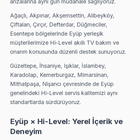
arızalarına aynı gün müdahale sağlıyoruz.
Emre K. — Hi-Level Servis Uzmanı
Ağaçlı, Akpınar, Akşemsettin, Alibeyköy,
15 yıllık Hi-Level TV tamir deneyimi. Eyüp ve çevre ilçelere
Çiftalan, Çırçır, Defterdar, Düğmeciler,
· Hi-Level fabrika servis sertifikası
Esentepe bölgelerinde Eyüp yerleşik
· Orijinal ve OEM yedek parça tedarikçisi
müşterilerimize Hi-Level akıllı TV bakım ve
· 2010'dan günümüze tüm Hi-Level modelleri
onarım konusunda düzenli destek sunuyoruz.
Eyüp Servis İstatistikleri
Güzeltepe, İhsaniye, Işıklar, İslambey,
· Eyüp'de
625+
Hi-Level TV tamiri
Karadolap, Kemerburgaz, Mimarsinan,
· Müşteri memnuniyeti
%96
Mithatpaşa, Nişancı çevresinde de Eyüp
· Ortalama tamir süresi:
2–3 iş günü
· Tüm işlemler
2 yıl garantili
genelindeki Hi-Level servis kalitemizi aynı
standartlarda sürdürüyoruz.
Bu sayfayla ilgili hizmet sayfaları:
Eyüp × Hi-Level: Yerel İçerik ve
↑ Hi-Level Servis Ana Sayfası
Deneyim
↑ Eyüp TV Servis Merkezi