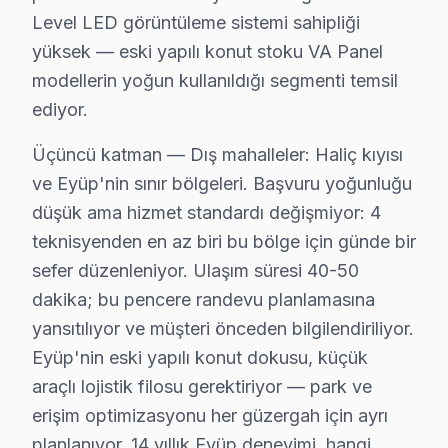
Level LED görüntüleme sistemi sahipliği
· Eyüp iFFALCON
· Eyüp Samsung
yüksek — eski yapılı konut stoku VA Panel
modellerin yoğun kullanıldığı segmenti temsil
· Eyüp LG
· Eyüp Panasonic
ediyor.
· Eyüp Toshiba
· Eyüp Sharp
Üçüncü katman — Dış mahalleler: Haliç kıyısı
ve Eyüp'nin sınır bölgeleri. Başvuru yoğunluğu
düşük ama hizmet standardı değişmiyor: 4
teknisyenden en az biri bu bölge için günde bir
Eyüp Hi-Level Servis: En Çok Sorulan Sorular
sefer düzenleniyor. Ulaşım süresi 40-50
Eyüp Hi-Level akıllı TV tamirinde iki kritik bilgi: (
dakika; bu pencere randevu planlamasına
yansıtılıyor ve müşteri önceden bilgilendiriliyor.
Eyüp'nin eski yapılı konut dokusu, küçük
araçlı lojistik filosu gerektiriyor — park ve
erişim optimizasyonu her güzergah için ayrı
Hi-Level Televizyon Tamiri
planlanıyor. 14 yıllık Eyüp deneyimi, hangi