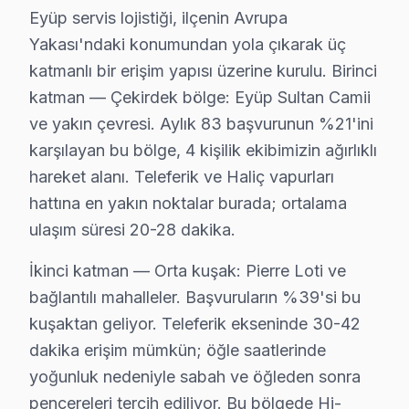
Eyüp servis lojistiği, ilçenin Avrupa
Yakası'ndaki konumundan yola çıkarak üç
katmanlı bir erişim yapısı üzerine kurulu. Birinci
katman — Çekirdek bölge: Eyüp Sultan Camii
Eyüp Yakın İlçelerde Hi-Level Servisi
ve yakın çevresi. Aylık 83 başvurunun %21'ini
· Arnavutköy Hi-Level
· Avcılar Hi-Level
karşılayan bu bölge, 4 kişilik ekibimizin ağırlıklı
hareket alanı. Teleferik ve Haliç vapurları
· Bağcılar Hi-Level
· Bahçelievler Hi-Level
hattına en yakın noktalar burada; ortalama
ulaşım süresi 20-28 dakika.
· Bakırköy Hi-Level
· Başakşehir Hi-Level
İkinci katman — Orta kuşak: Pierre Loti ve
· Bayrampaşa Hi-Level
· Beşiktaş Hi-Level
bağlantılı mahalleler. Başvuruların %39'si bu
kuşaktan geliyor. Teleferik ekseninde 30-42
dakika erişim mümkün; öğle saatlerinde
Eyüp Diğer Marka Servisleri
yoğunluk nedeniyle sabah ve öğleden sonra
· Eyüp Sony
· Eyüp Philips
pencereleri tercih ediliyor. Bu bölgede Hi-