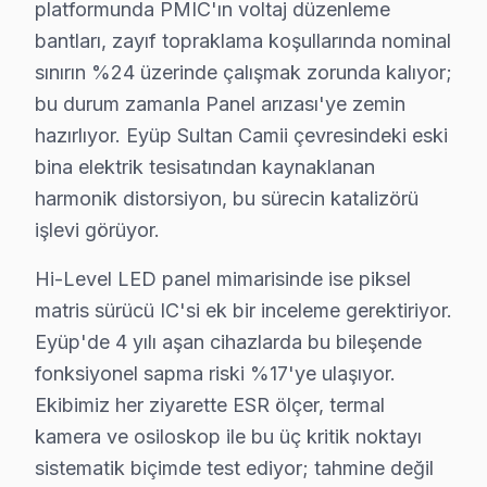
platformunda PMIC'ın voltaj düzenleme
Esentepe'de Hi-Level TV Servisi
bantları, zayıf topraklama koşullarında nominal
Esentepe mahallesi, yeni binalarla birlikte ortaya çıka
sınırın %24 üzerinde çalışmak zorunda kalıyor;
bu durum zamanla Panel arızası'ye zemin
Güzeltepe'de Hi-Level TV Servisi
hazırlıyor. Eyüp Sultan Camii çevresindeki eski
Güzeltepe mahallesi, yeni yerleşimlerin yanı sıra eski b
bina elektrik tesisatından kaynaklanan
harmonik distorsiyon, bu sürecin katalizörü
İhsaniye'de Hi-Level TV Servisi
işlevi görüyor.
İhsaniye mahallesi, genellikle eski yapıların fazla old
Hi-Level LED panel mimarisinde ise piksel
Işıklar'da Hi-Level TV Servisi
matris sürücü IC'si ek bir inceleme gerektiriyor.
Işıklar mahallesinde, özellikle eski binalarda bulunan 
Eyüp'de 4 yılı aşan cihazlarda bu bileşende
fonksiyonel sapma riski %17'ye ulaşıyor.
İslambey'de Hi-Level TV Servisi
Ekibimiz her ziyarette ESR ölçer, termal
İslambey Mahallesi'nde Hi-Level ekran bakım hizmetleri 
kamera ve osiloskop ile bu üç kritik noktayı
sistematik biçimde test ediyor; tahmine değil
Karadolap'ta Hi-Level TV Servisi