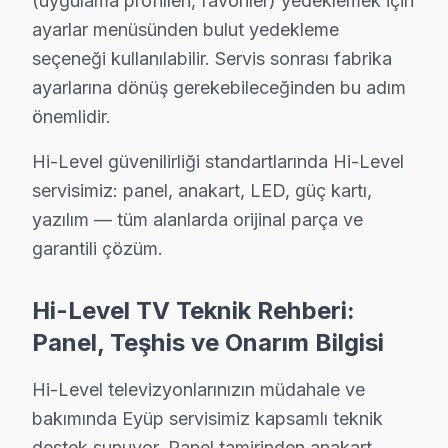
(uygulama profilleri, favoriler) yedeklemek için
• Nakit, kredi kartı, taksit
ayarlar menüsünden bulut yedekleme
• Fatura kesilir (KDV dahil)
seçeneği kullanılabilir. Servis sonrası fabrika
• Ön ödeme istenmez
ayarlarına dönüş gerekebileceğinden bu adım
Eyüp'da Hi-Level servis fiyatı için randevu alın — teşhi
önemlidir.
Hi-Level Onarım Garantisi – Eyüp Müşteri Güv
Hi-Level güvenilirliği standartlarında Hi-Level
servisimiz: panel, anakart, LED, güç kartı,
Hi-Level TV Servis Garanti Belgesi – Yazılı ve İmzalı Güvence
yazılım — tüm alanlarda orijinal parça ve
Eyüp'de Hi-Level servis hizmetlerimizde sunduğumuz ga
garantili çözüm.
Eyüp garanti kapsamımız — Eyüp servisimizde geçerli ş
• Eyüp'de işçilik garantisi: 2 yıl
Hi-Level TV Teknik Rehberi:
• Eyüp servisimizde yedek parça garantisi: 2 yıl (orijin
Panel, Teşhis ve Onarım Bilgisi
• Eyüp'de aynı arızanın tekrarında ücretsiz müdahale
Hi-Level televizyonlarınızın müdahale ve
• servisimizde garanti belgesi ve fatura ile kayıt altına
bakımında Eyüp servisimiz kapsamlı teknik
Eyüp'de garanti dışı durumlar: Kullanıcı kaynaklı hasarl
destek sunuyor. Panel tamirinden anakart