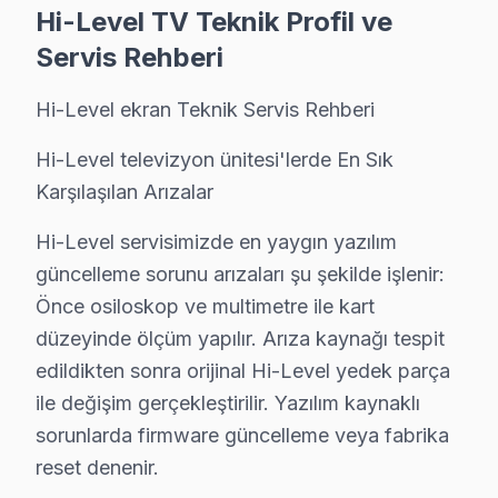
Hi-Level TV Teknik Profil ve
Düzenli bakım, Hi-Level televizyonunuzun ömrünü uza
Servis Rehberi
TV bakım hizmetlerimiz:
• Eyüp'de toz ve ısı yönetimi optimizasyonu
Hi-Level ekran Teknik Servis Rehberi
• Güç kartı kondansatör ön kontrolü — Eyüp servisim
Hi-Level televizyon ünitesi'lerde En Sık
• Eyüp'de ekran pikseli ve renk kalibrasyonu
Karşılaşılan Arızalar
• Ses sistemi ve hoparlör temizliği — Eyüp
Hi-Level servisimizde en yaygın yazılım
• Eyüp'de bağlantı portları ve konektör bakımı
güncelleme sorunu arızaları şu şekilde işlenir:
Eyüp bölgesinde Hi-Level televizyonlarınız için yılda 
Önce osiloskop ve multimetre ile kart
düzeyinde ölçüm yapılır. Arıza kaynağı tespit
Eyüp'da Hi-Level TV Yerinde Onarım – Evinize
edildikten sonra orijinal Hi-Level yedek parça
Eyüp'da Hi-Level televizyonunuz arızalandığında onu b
ile değişim gerçekleştirilir. Yazılım kaynaklı
Yerinde tamir sürecimiz — Eyüp:
sorunlarda firmware güncelleme veya fabrika
• Eyüp'de randevu sonrası 1-2 saat içinde kapınızda
reset denenir.
• Eyüp servisimizde tüm marka ve model uyumluluğu