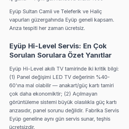
Odayeri semtindeki Hi-Level TV sorunları için kapıya kadar 
Eyüp Sultan Camii ve Teleferik ve Haliç
Odayeri Hi-Level Anakart Tamiri →
vapurları güzergahında Eyüp geneli kapsam.
Pirinççi Hi-Level Servis
Arıza tespiti her zaman ücretsiz.
Pirinççi'de Hi-Level TV ses ama görüntü yok sorununu genel
Eyüp Hi-Level Servis →
Eyüp Hi-Level Servis: En Çok
Sorulan Sorulara Özet Yanıtlar
Rami Cuma Hi-Level Servis
Rami Cuma'de Hi-Level TV ekranında çizgi, donma ya da ses so
Eyüp Hi-Level akıllı TV tamirinde iki kritik bilgi:
Hi-Level Servis Merkezi →
(1) Panel değişimi LED TV değerinin %40-
Rami Yeni Hi-Level Servis
60'ına mal olabilir — anakart/güç kartı tamiri
çok daha ekonomiktir; (2) Açılmayan
Rami Yeni'deki Hi-Level TV kullanıcılarına ikinci el cihaz al
görüntüleme sistemi büyük olasılıkla güç kartı
Eyüp TV Servis Merkezi →
arızasıdır, panel sorunu değildir. Fabrika Servis
Sakarya Hi-Level Servis
Eyüp geneline aynı gün servis sunar, teşhis
Eyüp'da Sakarya bölgesi dahil tüm hizmet alanımızda Hi-Level
ücretsizdir.