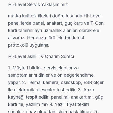
Hi-Level Servis Yaklaşımımız
• Eyüp'de orijinal parça stok garantisi
• Eyüp servisimizde servis sonrası test ve kalibrasyon
marka kalitesi ilkeleri doğrultusunda Hi-Level
• Eyüp'de fatura ve resmi garanti belgesi
panel'lerde panel, anakart, güç kartı ve T-Con
kartı tamirini ayrı uzmanlık alanları olarak ele
Hi-Level panel ürünleriniz için Eyüp'de güvenilir ve hı
alıyoruz. Her arıza türü için farklı test
Hi-Level Orijinal Yedek Parça Garantisi – Eyüp
protokolü uygulanır.
Eyüp'de orijinal Hi-Level yedek parça kullanmak, LED 
Hi-Level akıllı TV Onarım Süreci
Eyüp'de temin ettiğimiz parçalar:
1. Müşteri bildirir, servis ekibi arıza
• Eyüp'de ekran panelleri (tüm boyut ve teknolojilerde
semptomlarını dinler ve ön değerlendirme
• Eyüp servisimizde LED aydınlatma şeritleri ve sürücü
yapar. 2. Termal kamera, osiloskop, ESR ölçer
• Eyüp'de ana işlem kartı ve güç ünitesi
ile elektronik bileşenler test edilir. 3. Arıza
• Eyüp servisimizde sinyal kartı, inverter ve bağlantı po
kaynağı tespit edilir: panel mi, anakart mı, güç
• Eyüp'de 24 ay parça garantisi dahil
kartı mı, yazılım mı? 4. Yazılı fiyat teklifi
• Eyüp stoğumuzda olmayan parçalar 2-5 iş gününde
sunulur; onay olmadan işlem başlatılmaz. 5.