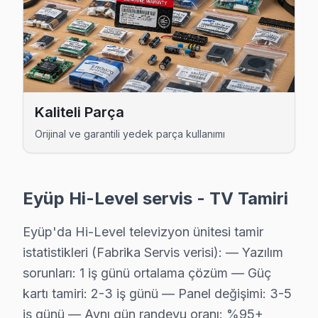
Kemerburgaz Hi-Level Servis
Kemerburgaz'de Hi-Level TV ses ama görüntü yok sorununu g
Kemerburgaz Hi-Level Açılmıyor Arıza →
Mimarsinan Hi-Level Servis
Mimarsinan'de Hi-Level TV güç kartı kondansatör şişmesi en y
Kaliteli Parça
Mimarsinan Hi-Level Açılmıyor Arıza →
Orijinal ve garantili yedek parça kullanımı
Mithatpaşa Hi-Level Servis
Mithatpaşa'de Hi-Level TV ekranında çizgi, donma ya da ses s
Eyüp Hi-Level servis - TV Tamiri
Hi-Level Servis Merkezi →
Eyüp'da Hi-Level televizyon ünitesi tamir
Nişancı Hi-Level Servis
istatistikleri (Fabrika Servis verisi): — Yazılım
Nişancı sakinleri Hi-Level TV arızaları için sık bizi tercih edi
sorunları: 1 iş günü ortalama çözüm — Güç
Eyüp Hi-Level Servis →
kartı tamiri: 2-3 iş günü — Panel değişimi: 3-5
Odayeri Hi-Level Servis
iş günü — Aynı gün randevu oranı: %95+