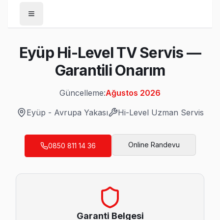
Anasayfa
Eyüp Hi-Level TV Servis —
/
Eyüp
Garantili Onarım
/
Hi-Level
Güncelleme:
Ağustos 2026
Son Güncelleme:
Ağustos 2026
Eyüp
-
Avrupa Yakası
Hi-Level
Uzman Servis
Online Randevu
0850 811 14 36
Eyüp'da Mahalle Mahalle Hi-Level TV Servi
Ağaçlı Hi-Level Servis
Ağaçlı mahallesi Hi-Level TV teknisyeniniz ortalama 90 dak
Ağaçlı Hi-Level Açılmıyor Arıza →
Garanti Belgesi