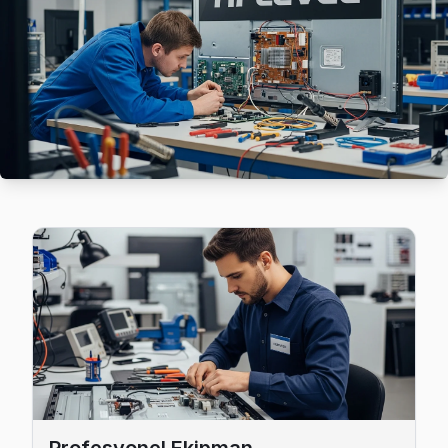
Eyüp'da Çırçır bölgesi dahil tüm hizmet alanımızda Hi-Level 
Eyüp Hi-Level Servis →
Defterdar Hi-Level Servis
Hi-Level TV'nizin Defterdar adresine gelen ekibimiz osilo
Defterdar Hi-Level Açılmıyor Arıza →
Düğmeciler Hi-Level Servis
Düğmeciler mahallesi Hi-Level TV teknisyeniniz ortalama 9
Düğmeciler Hi-Level Açılmıyor Arıza →
Esentepe Hi-Level Servis
Eyüp'da Esentepe bölgesindeki Hi-Level kullanıcılarına not:
Eyüp Hi-Level Servis →
Güzeltepe Hi-Level Servis
Hi-Level TV'nizin Güzeltepe adresine gelen ekibimiz osilo