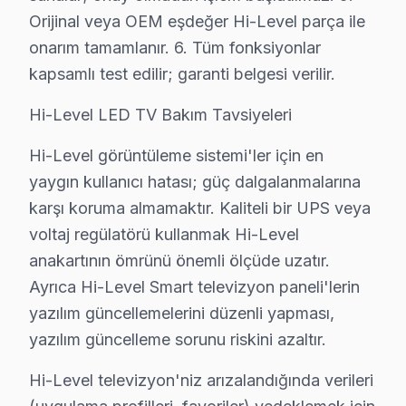
Muadil parça tercih etmeyin — Eyüp'da orijinal Hi-Lev
Orijinal veya OEM eşdeğer Hi-Level parça ile
onarım tamamlanır. 6. Tüm fonksiyonlar
Eyüp'da Hi-Level TV Düzeltme Ücretleri – 202
kapsamlı test edilir; garanti belgesi verilir.
Hi-Level televizyon paneli tamiri için Eyüp'da net ve 
Hi-Level LED TV Bakım Tavsiyeleri
2025 Eyüp Hi-Level televizyon servis ücretleri:
Hi-Level görüntüleme sistemi'ler için en
• LED backlight tamiri: ₺500 – ₺2.000
yaygın kullanıcı hatası; güç dalgalanmalarına
• Yazılım güncelleme ve hata giderme: ₺200 – ₺500
karşı koruma almamaktır. Kaliteli bir UPS veya
• T-Con kartı değişimi: ₺350 – ₺900
voltaj regülatörü kullanmak Hi-Level
• Panel (ekran) değişimi: ₺1.500 – ₺8.000 (boyut ve te
anakartının ömrünü önemli ölçüde uzatır.
• Güç kartı (power board) tamiri: ₺400 – ₺1.200
Ayrıca Hi-Level Smart televizyon paneli'lerin
• Kapasitör değişimi (anakart): ₺250 – ₺600
yazılım güncellemelerini düzenli yapması,
• Ses kartı/hoparlör tamiri: ₺300 – ₺700
yazılım güncelleme sorunu riskini azaltır.
• Anakart tamiri/değişimi: ₺500 – ₺1.800
Hi-Level televizyon'niz arızalandığında verileri
Eyüp'de ödeme kolaylığı: