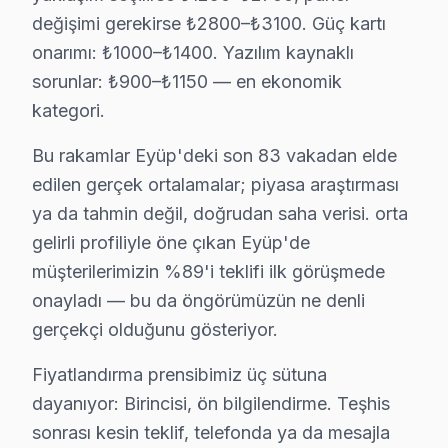
Eyüp'de Hi-Level Teknik Servis: Fabrika Uzman
değişimi gerekirse ₺2800–₺3100. Güç kartı
Eyüp bölgesinde Hi-Level TV'ler için yapılacak tamirle
onarımı: ₺1000–₺1400. Yazılım kaynaklı
Ayrıca, Fabrika Servis’in orijinal parça temin zinciri, 
sorunlar: ₺900–₺1150 — en ekonomik
kategori.
Ücretsiz teşhis hizmeti sayesinde, kullanıcılar cihazlar
Bu rakamlar Eyüp'deki son 83 vakadan elde
Eyüp Hi-Level servis - TV Tamiri
edilen gerçek ortalamalar; piyasa araştırması
Eyüp'da Hi-Level televizyon ünitesi tamir istatistikleri (
ya da tahmin değil, doğrudan saha verisi. orta
gelirli profiliyle öne çıkan Eyüp'de
— Yazılım sorunları: 1 iş günü ortalama çözüm
müşterilerimizin %89'i teklifi ilk görüşmede
— Güç kartı tamiri: 2-3 iş günü
onayladı — bu da öngörümüzün ne denli
— Panel değişimi: 3-5 iş günü
gerçekçi olduğunu gösteriyor.
— Aynı gün randevu oranı: %95+
Eyüp Sultan Camii ve Teleferik ve Haliç vapurları güz
Fiyatlandırma prensibimiz üç sütuna
dayanıyor: Birincisi, ön bilgilendirme. Teşhis
Eyüp'de Hi-Level Servis: Bölge Bilgisi
sonrası kesin teklif, telefonda ya da mesajla