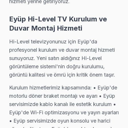
hizmeti yerine getiriyoruz.
Hi-Level TV'nizin Ömrünü Uzatmanın Yolları –
Hi-Level ekran ürünlerinizden uzun yıllar verim almak 
Eyüp Hi-Level TV Kurulum ve
TV uzun ömür için ipuçları:
Duvar Montaj Hizmeti
• Eyüp'de yılda 1-2 kez profesyonel bakım yaptırın
• Eyüp'de ekranı yumuşak mikrofiber bezle silin, kimy
Hi-Level televizyonunuz için Eyüp'da
• Eyüp'de uzun süreli aynı görüntü bırakmayın (OLED 
profesyonel kurulum ve duvar montaj hizmeti
sunuyoruz. Yeni satın aldığınız Hi-Level
• Enerji tasarrufu için kullanmadığınızda Eyüp'de tele
görüntüleme sistemi'nin doğru kurulumu,
• Eyüp'de Smart panel uygulamalarını düzenli güncell
görüntü kalitesi ve ömrü için kritik önem taşır.
• Uzaktan kumanda pilleri Eyüp'de 6 ayda bir yenileyi
Eyüp'da Hi-Level bakım ve önleyici servis hizmetlerimi
Kurulum hizmetlerimiz kapsamında: • Eyüp'de
motorlu döner braket montajı ve ayarı • Eyüp
Hi-Level TV'lerde Sık Görülen Arızalar
servisimizde kablo kanalı ile estetik kurulum •
Hi-Level televizyonlar kaliteli yapısıyla öne çıksa da b
Eyüp'de Wi-Fi optimizasyonu ve yayın ayarları
Hi-Level LED LED TV ve VA Panel modellerde en yaygın a
• Eyüp servisimizde oyun konsolu ve harici