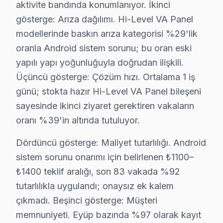
aktivite bandında konumlanıyor. İkinci
5. Orijinal veya OEM eşdeğer Hi-Level parça ile onarı
gösterge: Arıza dağılımı. Hi-Level VA Panel
6. Tüm fonksiyonlar kapsamlı test edilir; garanti belgesi 
modellerinde baskın arıza kategorisi %29'lik
bu cihaz LED TV Bakım Tavsiyeleri
oranla Android sistem sorunu; bu oran eski
bu marka görüntüleme sistemi'ler için en yaygın kullan
yapılı yapı yoğunluğuyla doğrudan ilişkili.
Hi-Level televizyon'niz arızalandığında verileri (uygu
Üçüncü gösterge: Çözüm hızı. Ortalama 1 iş
günü; stokta hazır Hi-Level VA Panel bileşeni
Hi-Level güvenilirliği standartlarında Hi-Level servisim
sayesinde ikinci ziyaret gerektiren vakaların
Hi-Level TV Teknik Rehberi: Panel, Teşhis ve O
oranı %39'in altında tutuluyor.
Hi-Level televizyonlarınızın müdahale ve bakımında Ey
Dördüncü gösterge: Maliyet tutarlılığı. Android
sistem sorunu onarımı için belirlenen ₺1100–
Neden Eyüp'de Hi-Level teknik desteği Tercih
₺1400 teklif aralığı, son 83 vakada %92
Eyüp Hi-Level TV Ekran Anakart Profesyonel Servis ve Tamir
tutarlılıkla uygulandı; onaysız ek kalem
Eyüp'da Hi-Level panel'niz bozulduğunda aklınıza birka
çıkmadı. Beşinci gösterge: Müşteri
• Eyüp'de 25+ sertifikalı teknisyen Hi-Level akıllı TV 
memnuniyeti. Eyüp bazında %97 olarak kayıt