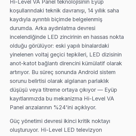
Hi-Level VA Panel teknolojisinin Eyüp
Akşemsettin mahallesi, özellikle eski yerleşim alanları
koşullarındaki teknik davranışı, 14 yıllık saha
kaydıyla ayrıntılı biçimde belgelenmiş
Alibeyköy'de Hi-Level TV Servisi
durumda. Arka aydınlatma devresi
Alibeyköy'deki binalar genelde yeni inşa edilmiş olsa d
incelendiğinde LED zincirinin en hassas nokta
olduğu görülüyor: eski yapılı binalardaki
Çiftalan'da Hi-Level TV Servisi
yinelenen voltaj geçici tepkileri, LED dizisinin
Çiftalan mahallesi, hem eski hem de yeni binalarıyla di
anot-katot bağlantı direncini kümülatif olarak
Çırçır'da Hi-Level TV Servisi
artırıyor. Bu süreç sonunda Android sistem
sorunu belirtisi olarak algılanan parlaklık
Çırçır mahallesi, genellikle eski binaların varlığı ned
düşüşü veya titreme ortaya çıkıyor — Eyüp
Defterdar'da Hi-Level TV Servisi
kayıtlarımızda bu mekanizma Hi-Level VA
Defterdar mahallesinde, Hi-Level televizyonunuz kullanı
Panel arızalarının %24'ini açıklıyor.
Düğmeciler'de Hi-Level TV Servisi
Güç yönetimi devresi ikinci kritik noktayı
oluşturuyor. Hi-Level LED televizyon
Düğmeciler mahallesi, eski yerleşim alanlarından oluşma