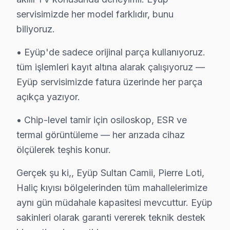
• Hi-Level özel sertifika ve eğitimler
servisimizde her model farklıdır, bunu
biliyoruz.
• Eyüp servisimizde güncel teknoloji ve arıza çözümleri
• Eyüp'de müşteri memnuniyeti odaklı yaklaşım
• Eyüp'de sadece orijinal parça kullanıyoruz.
• Temiz ve düzenli çalışma prensibi
tüm işlemleri kayıt altına alarak çalışıyoruz —
TV'niz Eyüp'da profesyonel ellerde — kalıcı onarım gara
Eyüp servisimizde fatura üzerinde her parça
açıkça yazıyor.
Eyüp ve Çevresi Hi-Level Servis Ağı
• Chip-level tamir için osiloskop, ESR ve
Geniş servis ağımızla Eyüp ve çevre ilçelerde Hi-Leve
termal görüntüleme — her arızada cihaz
Hizmet bölgelerimiz:
ölçülerek teşhis konur.
• Eyüp merkez ve Eyüp'nin tüm mahalleleri
Gerçek şu ki,, Eyüp Sultan Camii, Pierre Loti,
• Eyüp'den komşu ilçelere hızlı erişim
Haliç kıyısı bölgelerinden tüm mahallelerimize
• Eyüp'de toplu konut ve site anlaşmaları mevcut
aynı gün müdahale kapasitesi mevcuttur. Eyüp
Eyüp'da Hi-Level teknik desteği arıyorsanız, aynı gün r
sakinleri olarak garanti vererek teknik destek