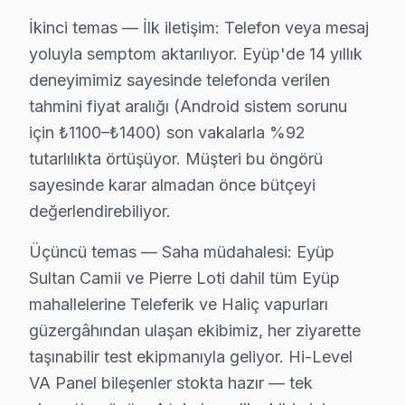
İkinci temas — İlk iletişim: Telefon veya mesaj
Pirinççi'de Hi-Level TV Servisi
yoluyla semptom aktarılıyor. Eyüp'de 14 yıllık
Pirinççi Mahallesi'nde Hi-Level televizyon tamirlerinde
deneyimimiz sayesinde telefonda verilen
tahmini fiyat aralığı (Android sistem sorunu
Rami Cuma'da Hi-Level TV Servisi
için ₺1100–₺1400) son vakalarla %92
Rami Cuma Mahallesi’nde Hi-Level televizyonunuz bakımı 
tutarlılıkta örtüşüyor. Müşteri bu öngörü
Rami Yeni'de Hi-Level TV Servisi
sayesinde karar almadan önce bütçeyi
değerlendirebiliyor.
Rami Yeni Mahallesi’nde Hi-Level set bakımı ihtiyacını
Üçüncü temas — Saha müdahalesi: Eyüp
Sakarya'da Hi-Level TV Servisi
Sultan Camii ve Pierre Loti dahil tüm Eyüp
Sakarya Mahallesi’nde Hi-Level set tamiri için en doğru
mahallelerine Teleferik ve Haliç vapurları
Silahtarağa'da Hi-Level TV Servisi
güzergâhından ulaşan ekibimiz, her ziyarette
taşınabilir test ekipmanıyla geliyor. Hi-Level
Silahtarağa Mahallesi’nde Hi-Level televizyonunuz onarı
VA Panel bileşenler stokta hazır — tek
Topçular'da Hi-Level TV Servisi