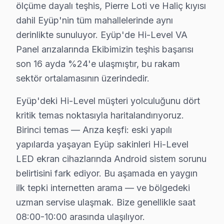
ölçüme dayalı teşhis, Pierre Loti ve Haliç kıyısı
Karadolap Mahallesi'nde Hi-Level televizyonunuz tamiri 
dahil Eyüp'nin tüm mahallelerinde aynı
derinlikte sunuluyor. Eyüp'de Hi-Level VA
Kemerburgaz'da Hi-Level TV Servisi
Panel arızalarında Ekibimizin teşhis başarısı
Kemerburgaz Mahallesi’nde Hi-Level ekran tamiri için ba
son 16 ayda %24'e ulaşmıştır, bu rakam
sektör ortalamasının üzerindedir.
Mimarsinan'da Hi-Level TV Servisi
Mimarsinan Mahallesi’nde Hi-Level cihaz bakımı alırken,
Eyüp'deki Hi-Level müşteri yolculuğunu dört
kritik temas noktasıyla haritalandırıyoruz.
Mithatpaşa'da Hi-Level TV Servisi
Birinci temas — Arıza keşfi: eski yapılı
Mithatpaşa Mahallesi’nde Hi-Level televizyonunuz onarı
yapılarda yaşayan Eyüp sakinleri Hi-Level
LED ekran cihazlarında Android sistem sorunu
Nişancı'da Hi-Level TV Servisi
belirtisini fark ediyor. Bu aşamada en yaygın
Nişancı Mahallesi’nde Hi-Level ekran tamirlerine başvur
ilk tepki internetten arama — ve bölgedeki
Odayeri'de Hi-Level TV Servisi
uzman servise ulaşmak. Bize genellikle saat
08:00-10:00 arasında ulaşılıyor.
Odayeri Mahallesi'nde Hi-Level ekran tamiri için, yere