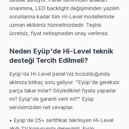
Eyüp'da Hi-Level Acil Teknik Destek – Bekl
onarımına, LED backlight değişiminden yazılım
sorunlarına kadar tüm Hi-Level modellerinde
TV arızası beklemez — biz de bekletmeyiz. Eyüp'de Hi
uzman ekibimiz hizmetinizdedir. Teşhis
Hızlı müdahale garantimiz:
ücretsiz, fiyat netleşmeden onay verilmez.
• Eyüp'de sabah arayın, akşama servis tamamlansın
• Eyüp'in tüm mahallelerine hızlı ulaşım
Neden Eyüp'de Hi-Level teknik
• Eyüp'de mobil servis aracı ile yerinde müdahale
desteği Tercih Edilmeli?
• Eyüp'de acil durumlarda öncelikli randevu
• Eyüp servisimizde 7/24 çağrı merkezi desteği
Eyüp'da Hi-Level panel'niz bozulduğunda
aklınıza birkaç soru geliyor: "Eyüp'de gereksiz
Gün içinde Eyüp'da Hi-Level servis randevusu almak 
parça takar mılar? Söyledikleri fiyata yaparlar
Hi-Level Servis Teknisyenleri – Eyüp Profesyo
mı? Eyüp'de garanti verir mi?" Eyüp
servisimizden net cevaplar:
Doğru teşhis ve kalıcı çözüm, deneyimli teknisyenle
Teknisyen yetkinliklerimiz:
• Eyüp'de 25+ sertifikalı teknisyen Hi-Level
• Eyüp'de ortalama 10+ yıl sektör deneyimi
akıllı TV konusunda deneyimli. Eyüp