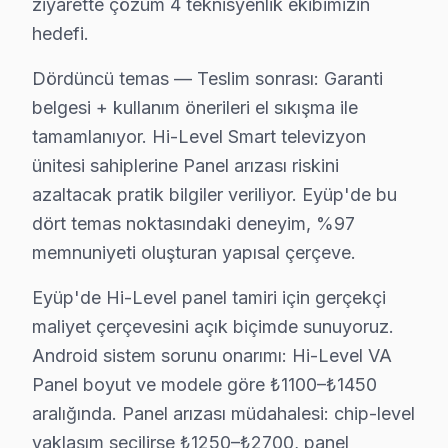
ziyarette çözüm 4 teknisyenlik ekibimizin
hedefi.
Topçular Mahallesi, genellikle orta yaşlı ailelerin ve 
Dördüncü temas — Teslim sonrası: Garanti
Yeşilpınar'da Hi-Level TV Servisi
belgesi + kullanım önerileri el sıkışma ile
Yeşilpınar Mahallesi, genellikle genç nüfusun yoğun ol
tamamlanıyor. Hi-Level Smart televizyon
ünitesi sahiplerine Panel arızası riskini
Hi-Level Firmware ve Yazılım Sorunları 2025
azaltacak pratik bilgiler veriliyor. Eyüp'de bu
2025 yılı itibarıyla Hi-Level TV'lerin tamir fiyatları, m
dört temas noktasındaki deneyim, %97
Panel/Ekran Değişimi
: 32" boyutundaki bir ekra
memnuniyeti oluşturan yapısal çerçeve.
Anakart Tamiri
: Anakart tamir fiyatları, model s
Eyüp'de Hi-Level panel tamiri için gerçekçi
Güç Kartı, LED Backlight, T-Con Kart
: Bu bileş
maliyet çerçevesini açık biçimde sunuyoruz.
Yazılım/Firmware İşlemleri
: Yazılım güncellemes
Android sistem sorunu onarımı: Hi-Level VA
Yerinde onarım vs Atölye Fiyat Farkı
: Yerinde 
Panel boyut ve modele göre ₺1100–₺1450
Fiyatları etkileyen diğer faktörler arasında garanti dur
aralığında. Panel arızası müdahalesi: chip-level
yaklaşım seçilirse ₺1250–₺2700, panel