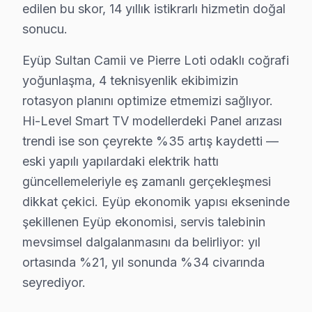
edilen bu skor, 14 yıllık istikrarlı hizmetin doğal
• Eyüp'de sadece orijinal parça kullanıyoruz. tüm işle
sonucu.
• Chip-level tamir için osiloskop, ESR ve termal görü
Gerçek şu ki,, Eyüp Sultan Camii, Pierre Loti, Haliç kı
Eyüp Sultan Camii ve Pierre Loti odaklı coğrafi
yoğunlaşma, 4 teknisyenlik ekibimizin
Eyüp Hi-Level TV Kurulum ve Duvar Montaj Hi
rotasyon planını optimize etmemizi sağlıyor.
Hi-Level televizyonunuz için Eyüp'da profesyonel kuru
Hi-Level Smart TV modellerdeki Panel arızası
Kurulum hizmetlerimiz kapsamında:
trendi ise son çeyrekte %35 artış kaydetti —
• Eyüp'de motorlu döner braket montajı ve ayarı
eski yapılı yapılardaki elektrik hattı
güncellemeleriyle eş zamanlı gerçekleşmesi
• Eyüp servisimizde kablo kanalı ile estetik kurulum
dikkat çekici. Eyüp ekonomik yapısı ekseninde
• Eyüp'de Wi-Fi optimizasyonu ve yayın ayarları
şekillenen Eyüp ekonomisi, servis talebinin
• Eyüp servisimizde oyun konsolu ve harici cihaz bağl
mevsimsel dalgalanmasını da belirliyor: yıl
• Eyüp'de uzaktan kumanda programlama
ortasında %21, yıl sonunda %34 civarında
Eyüp'da aynı gün televizyon paneli kurulum randevusu 
seyrediyor.
Eyüp Hi-Level TV Bakım Hizmeti – Arızaları Ön