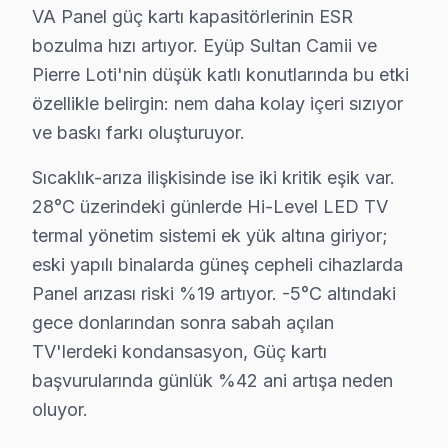
VA Panel güç kartı kapasitörlerinin ESR
bu TV VA Panel teknolojisinin Eyüp koşullarındaki tekni
bozulma hızı artıyor. Eyüp Sultan Camii ve
Güç yönetimi devresi ikinci kritik noktayı oluşturuyor
Pierre Loti'nin düşük katlı konutlarında bu etki
Hi-Level LED panel mimarisinde ise piksel matris sürücü
özellikle belirgin: nem daha kolay içeri sızıyor
Eyüp'deki Hi-Level müşteri yolculuğunu dört kritik tem
ve baskı farkı oluşturuyor.
İkinci temas — İlk iletişim: Telefon veya mesaj yoluyl
Sıcaklık-arıza ilişkisinde ise iki kritik eşik var.
Üçüncü temas — Saha müdahalesi: Eyüp Sultan Camii ve P
28°C üzerindeki günlerde Hi-Level LED TV
Dördüncü temas — Teslim sonrası: Garanti belgesi + kul
termal yönetim sistemi ek yük altına giriyor;
Eyüp'de Hi-Level panel tamiri için gerçekçi maliyet 
eski yapılı binalarda güneş cepheli cihazlarda
Bu rakamlar Eyüp'deki son 83 vakadan elde edilen gerçe
Panel arızası riski %19 artıyor. -5°C altındaki
Fiyatlandırma prensibimiz üç sütuna dayanıyor: Birincisi
gece donlarından sonra sabah açılan
TV'lerdeki kondansasyon, Güç kartı
Eyüp'deki iklim koşulları ile Hi-Level akıllı TV arıza 
başvurularında günlük %42 ani artışa neden
Sıcaklık-arıza ilişkisinde ise iki kritik eşik var. 28°
oluyor.
Eyüp'de bu iklim-arıza korelasyonu stok planlamasına y
Eyüp'deki Hi-Level servis hizmeti deneyimimizi beş tem