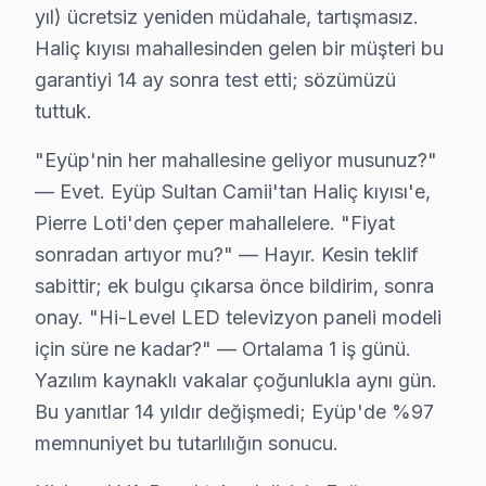
yıl) ücretsiz yeniden müdahale, tartışmasız.
İkinci sorun, "Panel Kırılması" olarak nitelendirilmekte
Haliç kıyısı mahallesinden gelen bir müşteri bu
Üçüncü olarak, "Güç Kartı Arızası" en yaygın diğer bir
garantiyi 14 ay sonra test etti; sözümüzü
Dördüncü sorun ise "Backlight Sorunu" olarak bilinir. E
tuttuk.
Son olarak, "Yazılım Sorunları" Hi-Level set’lerde kull
"Eyüp'nin her mahallesine geliyor musunuz?"
Bu teknik sorunlar, Hi-Level televizyonlarının Eyüp bölg
— Evet. Eyüp Sultan Camii'tan Haliç kıyısı'e,
Pierre Loti'den çeper mahallelere. "Fiyat
Eyüp Mahallelerinde Hi-Level Teknik Servis
sonradan artıyor mu?" — Hayır. Kesin teklif
sabittir; ek bulgu çıkarsa önce bildirim, sonra
Ağaçlı'da Hi-Level TV Servisi
onay. "Hi-Level LED televizyon paneli modeli
Ağaçlı mahallesi, eski binalardan oluşmasıyla dikkat çe
için süre ne kadar?" — Ortalama 1 iş günü.
Yazılım kaynaklı vakalar çoğunlukla aynı gün.
Akpınar'da Hi-Level TV Servisi
Bu yanıtlar 14 yıldır değişmedi; Eyüp'de %97
Akpınar mahallesinin yenilikçi yapıları, Hi-Level telev
memnuniyet bu tutarlılığın sonucu.
Akşemsettin'de Hi-Level TV Servisi