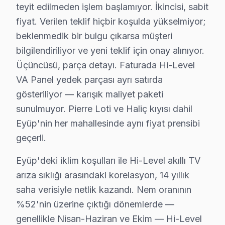
Eyüp, yaklaşık 400.000+ nüfusu barındıran İstanbul Avru
teyit edilmeden işlem başlamıyor. İkincisi, sabit
fiyat. Verilen teklif hiçbir koşulda yükselmiyor;
Hi-Level TV Servis Ağımız: Eyüp Tüm Mahalle
beklenmedik bir bulgu çıkarsa müşteri
bilgilendiriliyor ve yeni teklif için onay alınıyor.
Eyüp'de Hi-Level televizyon servisi arayan tüm mahalle
Üçüncüsü, parça detayı. Faturada Hi-Level
Odayeri, Pirinççi, Rami Cuma, Rami Yeni, Sakarya, Sil
VA Panel yedek parçası ayrı satırda
Ağaçlı, Akpınar, Akşemsettin, Alibeyköy, Çiftalan, Çı
gösteriliyor — karışık maliyet paketi
Güzeltepe, İhsaniye, Işıklar, İslambey, Karadolap, Ke
sunulmuyor. Pierre Loti ve Haliç kıyısı dahil
Eyüp'nin her mahallesinde aynı fiyat prensibi
Eyüp × Hi-Level: Yerel İçerik ve Deneyim
geçerli.
Eyüp servis lojistiği, ilçenin Avrupa Yakası'ndaki konu
Eyüp'deki iklim koşulları ile Hi-Level akıllı TV
İkinci katman — Orta kuşak: Pierre Loti ve bağlantılı
arıza sıklığı arasındaki korelasyon, 14 yıllık
Üçüncü katman — Dış mahalleler: Haliç kıyısı ve Eyüp'n
saha verisiyle netlik kazandı. Nem oranının
Eyüp'de Hi-Level servisi seçmeden önce sorulması gerek
%52'nin üzerine çıktığı dönemlerde —
"Hi-Level VA Panel için orijinal parça mı kullanıyorsun
genellikle Nisan-Haziran ve Ekim — Hi-Level
"Eyüp'nin her mahallesine geliyor musunuz?" — Evet. Ey