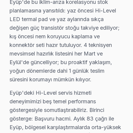
Eyüp'de bu iklim-arıza korelasyonu stok
Dördüncü gösterge: Maliyet tutarlılığı. Android sistem
planlamasına yansıtıldı: yaz öncesi Hi-Level
Eyüp Sultan Camii ve Pierre Loti odaklı coğrafi yoğunl
LED termal pad ve yaz aylarında sıkça
değişen güç transistör stoğu takviye ediliyor;
Hi-Level TV Teknik Profil ve Servis Rehberi
kış öncesi nem koruyucu kaplama ve
konnektör seti hazır tutuluyor. 4 teknisyen
Hi-Level ekran Teknik Servis Rehberi
mevsimsel hazırlık listesini her Mart ve
Hi-Level televizyon ünitesi'lerde En Sık Karşılaşılan Ar
Eylül'de güncelliyor; bu proaktif yaklaşım,
Hi-Level servisimizde en yaygın yazılım güncelleme soru
yoğun dönemlerde dahi 1 günlük teslim
bu cihaz Servis Yaklaşımımız
süresini korumayı mümkün kılıyor.
marka kalitesi ilkeleri doğrultusunda bu marka panel'ler
Eyüp'deki Hi-Level servis hizmeti
Hi-Level akıllı TV Onarım Süreci
deneyimimizi beş temel performans
1. Müşteri bildirir, servis ekibi arıza semptomlarını di
göstergesiyle somutlaştırabiliriz. Birinci
2. Termal kamera, osiloskop, ESR ölçer ile elektronik bil
gösterge: Başvuru hacmi. Aylık 83 çağrı ile
3. Arıza kaynağı tespit edilir: panel mi, anakart mı, güç
Eyüp, bölgesel karşılaştırmalarda orta-yüksek
4. Yazılı fiyat teklifi sunulur; onay olmadan işlem başla