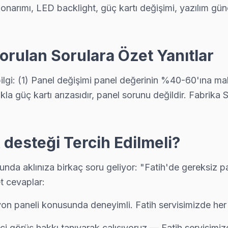
t onarımı, LED backlight, güç kartı değişimi, yazılım 
 ve BGA ekipmanıyla geliyor; anakart düzeyinde arızayı yerinde teşh
orulan Sorulara Özet Yanıtlar
 bilgi: (1) Panel değişimi panel değerinin %40-60'ına ma
 de yardımcı oluyoruz: satın alma öncesi gizli arıza denetimi ücretsiz
kla güç kartı arızasıdır, panel sorunu değildir. Fabrika 
desteği Tercih Edilmeli?
 yazılı fiyat, onay sonrası iş — Fatih'da müşteri memnuniyeti odaklı ser
da aklınıza birkaç soru geliyor: "Fatih'de gereksiz par
t cevaplar:
rvis; Fatih ekibimiz pazar ve resmi tatilde de normal ücret tarifesiyle
yon paneli konusunda deneyimli. Fatih servisimizde her m
inci görüş hakkı tanıyarak çalışıyoruz — Fatih servisimi