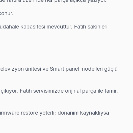
konur.
 servis anlayışımız bu.
dahale kapasitesi mevcuttur. Fatih sakinleri
eri önünde anlatıyoruz. Fatih standartlarımız bu.
 televizyon ünitesi ve Smart panel modelleri güçlü
 arıza yerinde çözülüyor.
ıkıyor. Fatih servisimizde orijinal parça ile tamir,
de yazılı teklif iletiyoruz.
 firmware restore yeterli; donanım kaynaklıysa