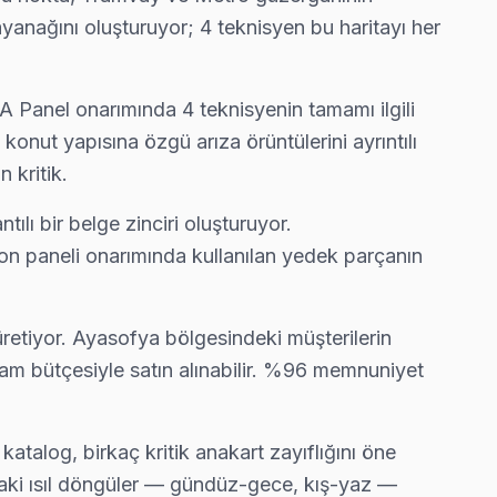
dayanağını oluşturuyor; 4 teknisyen bu haritayı her
tih'nın en deneyimli ekibi.
A Panel onarımında 4 teknisyenin tamamı ilgili
 konut yapısına özgü arıza örüntülerini ayrıntılı
 kritik.
l parça taahhüdü veriyoruz.
tılı bir belge zinciri oluşturuyor.
on paneli onarımında kullanılan yedek parçanın
atura çıkarmıyor.
 üretiyor. Ayasofya bölgesindeki müşterilerin
lam bütçesiyle satın alınabilir. %96 memnuniyet
nellikle aynı gün tamamlıyoruz.
talog, birkaç kritik anakart zayıflığını öne
rdaki ısıl döngüler — gündüz-gece, kış-yaz —