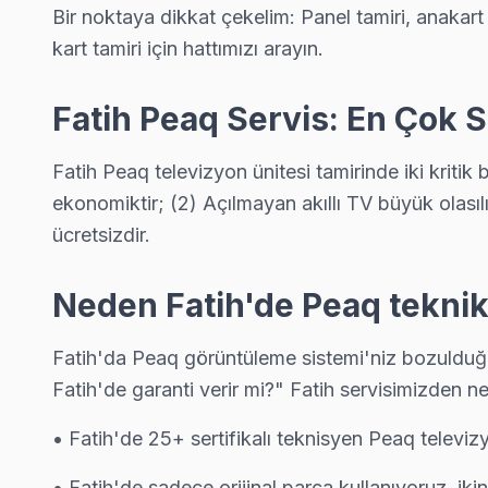
Peaq Servis Merkezi →
Bir noktaya dikkat çekelim: Panel tamiri, anakar
kart tamiri için hattımızı arayın.
Cankurtaran Peaq Servis
Peaq TV'nizin Cankurtaran adresine gelen ekibimiz osiloskop
Fatih Peaq Servis: En Çok S
Peaq Servis Merkezi →
Cerrahpaşa Peaq Servis
Fatih Peaq televizyon ünitesi tamirinde iki kritik
Cerrahpaşa'deki Peaq TV kullanıcılarına ikinci el cihaz alırken
ekonomiktir; (2) Açılmayan akıllı TV büyük olasılı
Cerrahpaşa Peaq Anakart Tamiri →
ücretsizdir.
Cibali Peaq Servis
Neden Fatih'de Peaq teknik 
Cibali sakinleri için Peaq TV tamir hizmetimiz: teşhis ücretsiz,
Fatih Peaq Servis →
Fatih'da Peaq görüntüleme sistemi'niz bozulduğun
Fatih'de garanti verir mi?" Fatih servisimizden ne
Demirtaş Peaq Servis
Demirtaş bölgesindeki Peaq kullanıcıları için haftanın 7 günü se
• Fatih'de 25+ sertifikalı teknisyen Peaq televiz
Fatih TV Servis Merkezi →
• Fatih'de sadece orijinal parça kullanıyoruz. ik