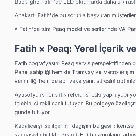
Backlight: Fatih'de LED ekranlarda daha sık rastl
Hırka-i Şerif bölgesindeki Peaq kullanıcıları için haftanın 7 gün
Fatih TV Servis Merkezi →
Anakart: Fatih'de bu sorunla başvuran müşteriler i
Hobyar Peaq Servis
» Fatih'de tüm Peaq model ve serilerinde VA Pane
Peaq marka TV'niz Hobyar'de çalışmıyorsa teknik ekibimizi ar
Hobyar Peaq Anakart Tamiri →
Fatih × Peaq: Yerel İçerik 
Hoca Gıyasettin Peaq Servis
Fatih coğrafyasını Peaq servis perspektifinden o
Fatih'da Hoca Gıyasettin bölgesi dahil tüm hizmet alanımızda P
Panel sahipliği hem de Tramvay ve Metro erişim 
Hoca Gıyasettin Peaq Anakart Tamiri →
verimliliği hem de acil vaka yanıt süresini optimiz
Hocapaşa Peaq Servis
Ayasofya ikinci kritik referans: eski yapılı yapı 
Fatih'da Hocapaşa bölgesindeki Peaq kullanıcılarına not: yağl
talebini sürekli canlı tutuyor. Bu bölgeye özell
Hocapaşa Peaq Açılmıyor Arıza →
günde tutuyor.
İskenderpaşa Peaq Servis
Kapalıçarşı ise ilçenin "değişim bölgesi": kentsel
Peaq TV HDMI port arızası İskenderpaşa adresine gelen ekibimi
karmasıyla birlikte Peaq UHD başvurularını artır