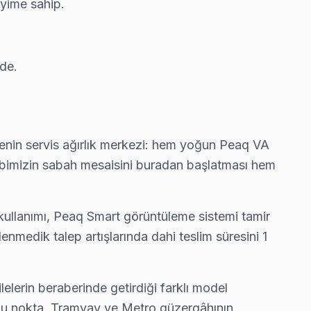
eyime sahip.
yle çalışıyor.
zde.
siz ev ziyareti yapmıyoruz.
çenin servis ağırlık merkezi: hem yoğun Peaq VA
un çıkarsa ücretsiz ikinci ziyaret.
kibimizin sabah mesaisini buradan başlatması hem
n kullanımı, Peaq Smart görüntüleme sistemi tamir
. Ekibimiz bunu yerinde yeniliyor.
nmedik talep artışlarında dahi teslim süresini 1
elerin beraberinde getirdiği farklı model
yapıyoruz; kablo değil, konektör sorununu çözüyoruz.
i bu nokta, Tramvay ve Metro güzergâhının