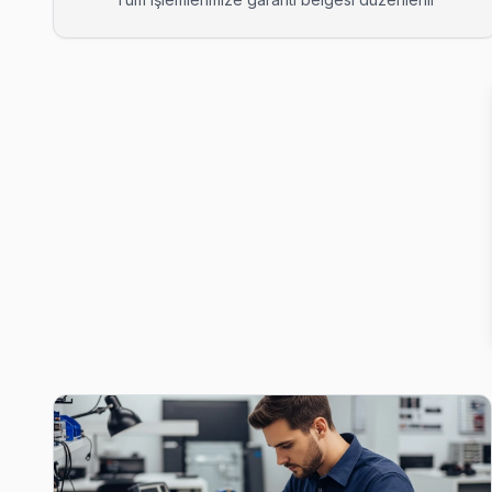
Akşemsettin Peaq Servis
Peaq TV HDMI port arızası Akşemsettin adresine gelen ekibimiz
Fatih Peaq Servis →
Alemdar Peaq Servis
Alemdar sakinleri için Peaq TV tamir hizmetimiz: teşhis ücretsi
Alemdar Peaq Anakart Tamiri →
Ali Kuşçu Peaq Servis
Peaq TV'nizin Ali Kuşçu adresine gelen ekibimiz osiloskop ve
Ali Kuşçu Peaq Açılmıyor Arıza →
Atik Ali Peaq Servis
Peaq TV HDMI port arızası Atik Ali adresine gelen ekibimizin s
Atik Ali Peaq Anakart Tamiri →
Ayvansaray Peaq Servis