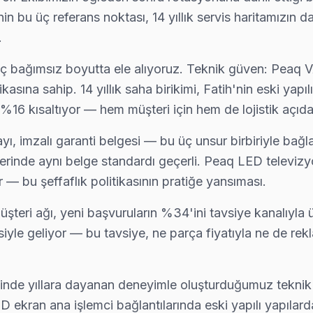
nin bu üç referans noktası, 14 yıllık servis haritamızın 
.
ervis. Panel tamiri, anakart onarımı ve yazılım güncellemelerinde Fa
 üç bağımsız boyutta ele alıyoruz. Teknik güven: Peaq V
ına sahip. 14 yıllık saha birikimi, Fatih'nin eski yapılı
ni %16 kısaltıyor — hem müşteri için hem de lojistik açıdan
 bizi seçiyor çünkü Fatih genelinde 6 ay işçilik garantisi ve orijina
yı, imzalı garanti belgesi — bu üç unsur birbiriyle bağlan
erinde aynı belge standardı geçerli. Peaq LED televizy
r — bu şeffaflık politikasının pratiğe yansıması.
 yapılmadan önce maliyet onayınız alınıyor. Fatih servisimiz sürpriz f
müşteri ağı, yeni başvuruların %34'ini tavsiye kanalıyla
iyle geliyor — bu tavsiye, ne parça fiyatıyla ne de rek
tı ve anakart sorunları görülüyor. Fatih servisimizde bu arızaları ge
nde yıllara dayanan deneyimle oluşturduğumuz teknik ka
ED ekran ana işlemci bağlantılarında eski yapılı yapıla