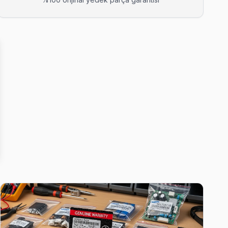
pıyoruz; kablo değil, konektör sorununu çözüyoruz.
servis anlayışımız bu.
ediyor.
ruz; kablo değil, konektör sorununu çözüyoruz.