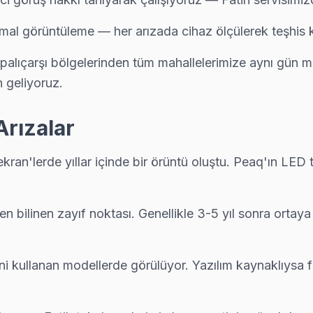
rmal görüntüleme — her arızada cihaz ölçülerek teşhis 
siz, yazılı fiyat, onay sonrası iş — Fatih'da müşteri memnuniyeti odaklı
palıçarşı bölgelerinden tüm mahallelerimize aynı gün mü
n geliyoruz.
ngi parçanın değiştiğini, maliyet dağılımını ve garanti kapsamını müşt
Arızalar
 ekran'lerde yıllar içinde bir örüntü oluştu. Peaq'ın LED
tam donanımlı servis. Ekibimiz orijinal yedek parça ile geliyor, çoğu
 bilinen zayıf noktası. Genellikle 3-5 yıl sonra ortaya ç
k istiyorsanız arıza fotoğrafını WhatsApp'tan gönderin — 15 dakika için
ini kullanan modellerde görülüyor. Yazılım kaynaklıysa