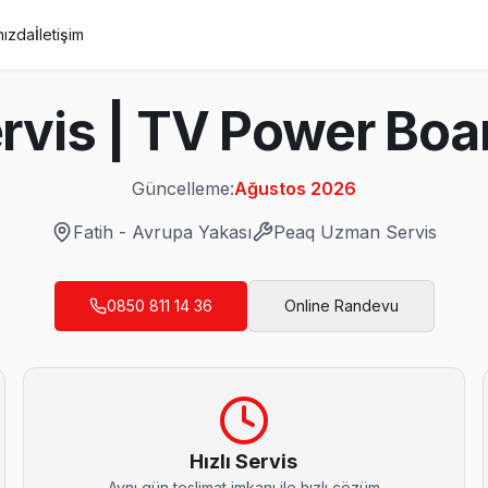
mızda
İletişim
ervis | TV Power Boa
Güncelleme:
Ağustos 2026
Fatih
-
Avrupa Yakası
Peaq
Uzman Servis
0850 811 14 36
Online Randevu
acklight led şeridi veya LVDS kablo arızası oluşturuyor. Fatih ekib
Hızlı Servis
Aynı gün teslimat imkanı ile hızlı çözüm