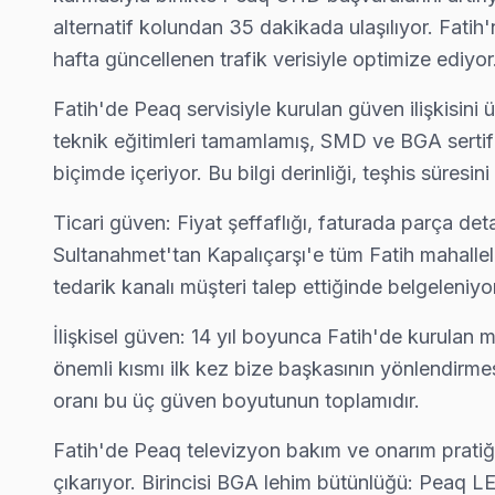
Fatih Peaq Servis →
alternatif kolundan 35 dakikada ulaşılıyor. Fatih'
hafta güncellenen trafik verisiyle optimize ediyor
Kalenderhane Peaq Servis
Kalenderhane semtindeki Peaq TV sorunları için kapıya kadar s
Fatih'de Peaq servisiyle kurulan güven ilişkisini
Kalenderhane Peaq Anakart Tamiri →
teknik eğitimleri tamamlamış, SMD ve BGA sertifikas
biçimde içeriyor. Bu bilgi derinliği, teşhis süresi
Karagümrük Peaq Servis
Karagümrük'deki Peaq TV sahiplerinin yüzde sekseni tamir için
Ticari güven: Fiyat şeffaflığı, faturada parça deta
Karagümrük Peaq Açılmıyor Arıza →
Sultanahmet'tan Kapalıçarşı'e tüm Fatih mahallel
tedarik kanalı müşteri talep ettiğinde belgeleniyo
Katip Kasım Peaq Servis
Katip Kasım sakinlerine özel: Peaq TV tamirinde parça değişimi
İlişkisel güven: 14 yıl boyunca Fatih'de kurulan 
Fatih TV Servis Merkezi →
önemli kısmı ilk kez bize başkasının yönlendirmes
oranı bu üç güven boyutunun toplamıdır.
Kemalpaşa Peaq Servis
Kemalpaşa'den gelen Peaq TV arızaları arasında en sık güç kar
Fatih'de Peaq televizyon bakım ve onarım pratiği
Kemalpaşa Peaq Anakart Tamiri →
çıkarıyor. Birincisi BGA lehim bütünlüğü: Peaq L