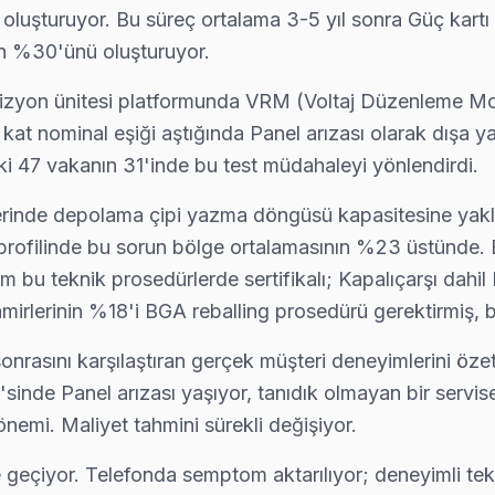
oluşturuyor. Bu süreç ortalama 3-5 yıl sonra Güç kartı s
n %30'ünü oluşturuyor.
Peaq TV tamir sonrası kalite kontrolü yapıyoruz: 48 saatlik izleme, s
evizyon ünitesi platformunda VRM (Voltaj Düzenleme Mo
2 kat nominal eşiği aştığında Panel arızası olarak dışa 
ki 47 vakanın 31'inde bu test müdahaleyi yönlendirdi.
ç kartı ve anakart sorunları görülüyor. Fatih servisimizde bu arızala
 depolama çipi yazma döngüsü kapasitesine yaklaşınc
rofilinde bu sorun bölge ortalamasının %23 üstünde. 
m bu teknik prosedürlerde sertifikalı; Kapalıçarşı dahil
 kapınızda: araç takip sistemimiz sayesinde ekibin konumunu anlık 
mirlerinin %18'i BGA reballing prosedürü gerektirmiş, b
nrasını karşılaştıran gerçek müşteri deneyimlerini öze
sinde Panel arızası yaşıyor, tanıdık olmayan bir servise
yapılmadan önce maliyet onayınız alınıyor. Fatih servisimiz sürpriz f
önemi. Maliyet tahmini sürekli değişiyor.
e geçiyor. Telefonda semptom aktarılıyor; deneyimli tek