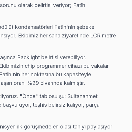
orunu olarak belirtisi veriyor; Fatih
orun çıkarsa ücretsiz ikinci ziyaret.
dülü) kondansatörleri Fatih'nin şebeke
yansıyor. Ekibimiz her saha ziyaretinde LCR metre
rı genellikle aynı gün tamamlıyoruz.
a Backlight belirtisi verebiliyor.
Ekibimizin chip programmer cihazı bu vakalar
 Fatih'nin her noktasına bu kapasiteyle
görebiliyorsunuz.
aşarı oranı %29 civarında kalmıştır.
tliyoruz. "Önce" tablosu şu: Sultanahmet
 başvuruyor, teşhis belirsiz kalıyor, parça
atura çıkarmıyor.
nisyen ilk görüşmede en olası tanıyı paylaşıyor