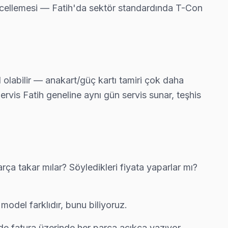
güncellemesi — Fatih'da sektör standardında T-Con
is ediyor.
l olabilir — anakart/güç kartı tamiri çok daha
.
Servis Fatih geneline aynı gün servis sunar, teşhis
vis anlayışımız bu.
ça takar mılar? Söyledikleri fiyata yaparlar mı?
 çalışıyor.
odel farklıdır, bunu biliyoruz.
zde fatura üzerinde her parça açıkça yazıyor.