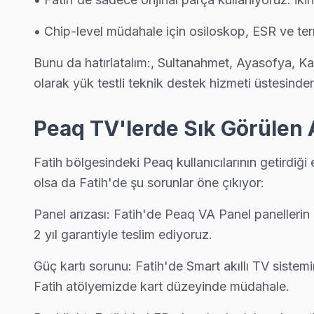
Derviş Ali Peaq Servis
• Chip-level müdahale için osiloskop, ESR ve te
Derviş Ali sakinleri için Peaq TV tamir hizmetimiz: teşhis ücret
Fatih Peaq Servis →
Bunu da hatırlatalım:, Sultanahmet, Ayasofya, Ka
olarak yük testli teknik destek hizmeti üstesinde
Emin Sinan Peaq Servis
Emin Sinan mahallesi Peaq TV servisinde şeffaf çalışıyoruz: ha
Peaq TV'lerde Sık Görülen 
Emin Sinan Peaq Açılmıyor Arıza →
Hacı Kadın Peaq Servis
Fatih bölgesindeki Peaq kullanıcılarının getirdiği
Fatih genelinde Hacı Kadın bölgesinde Peaq TV kullanıcılarına 
olsa da Fatih'de şu sorunlar öne çıkıyor:
Peaq Servis Merkezi →
Panel arızası: Fatih'de Peaq VA Panel panellerin en
Haseki Sultan Peaq Servis
2 yıl garantiyle teslim ediyoruz.
Fatih'da Haseki Sultan mahallesi için Peaq TV fiyat teklifi alma
Güç kartı sorunu: Fatih'de Smart akıllı TV sistem
Haseki Sultan Peaq Açılmıyor Arıza →
Fatih atölyemizde kart düzeyinde müdahale.
Hırka-i Şerif Peaq Servis