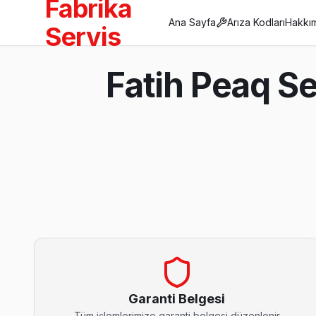
Fabrika
Ana Sayfa
Arıza Kodları
Hakkı
Servis
Anasayfa
Fatih Peaq S
/
Fatih
/
Peaq
Son Güncelleme:
Ağustos 2026
Fatih'da Mahalle Mahalle Peaq TV Servis
Aksaray Peaq Servis
Aksaray'de Peaq TV ses ama görüntü yok sorununu genellikle b
Aksaray Peaq Anakart Tamiri →
Garanti Belgesi
Tüm işlemlerimize garanti belgesi düzenlenir