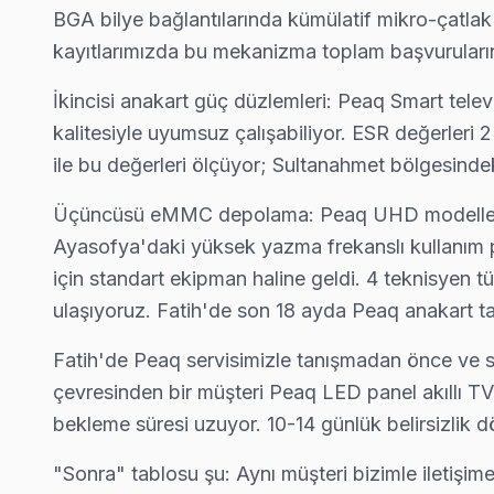
BGA bilye bağlantılarında kümülatif mikro-çatlak 
Koca Mustafapaşa Peaq Servis
kayıtlarımızda bu mekanizma toplam başvuruları
Fatih'da Koca Mustafapaşa bölgesi dahil tüm hizmet alanımızda 
Koca Mustafapaşa Peaq Anakart Tamiri →
İkincisi anakart güç düzlemleri: Peaq Smart tel
kalitesiyle uyumsuz çalışabiliyor. ESR değerleri 
Küçük Ayasofya Peaq Servis
ile bu değerleri ölçüyor; Sultanahmet bölgesinde
Küçük Ayasofya'den gelen Peaq TV arızaları arasında en sık gü
Peaq Servis Merkezi →
Üçüncüsü eMMC depolama: Peaq UHD modellerinde
Ayasofya'daki yüksek yazma frekanslı kullanım p
Mercan Peaq Servis
için standart ekipman haline geldi. 4 teknisyen tü
Mercan mahallesi Peaq TV teknisyeniniz ortalama 90 dakikada
ulaşıyoruz. Fatih'de son 18 ayda Peaq anakart ta
Mercan Peaq Anakart Tamiri →
Fatih'de Peaq servisimizle tanışmadan önce ve so
Mesihpaşa Peaq Servis
çevresinden bir müşteri Peaq LED panel akıllı TV'
Mesihpaşa sakinlerine özel: Peaq TV tamirinde parça değişimi 
bekleme süresi uzuyor. 10-14 günlük belirsizlik d
Mesihpaşa Peaq Anakart Tamiri →
"Sonra" tablosu şu: Aynı müşteri bizimle iletişim
Mevlanakapı Peaq Servis