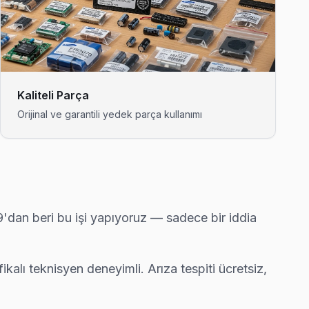
yle çalışıyor.
ıkarsa ücretsiz ikinci ziyaret.
Kaliteli Parça
Orijinal ve garantili yedek parça kullanımı
bimiz bunu yerinde yeniliyor.
dan beri bu işi yapıyoruz — sadece bir iddia
nıyoruz.
alı teknisyen deneyimli. Arıza tespiti ücretsiz,
ek'e gelerek fabrika reset ve yeniden yükleme yapıyor.