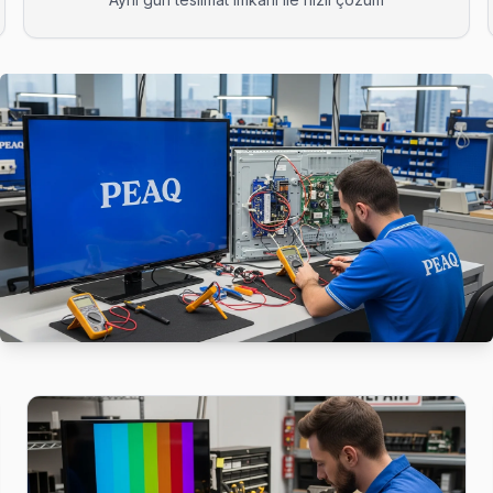
in sıklıkla karşılaştığı sorunlardan. Mikro kaynak ile port tamiri ya
z, yazılı fiyat, onay sonrası iş — Fatih'da müşteri memnuniyeti odaklı 
 BGA ekipmanıyla geliyor; anakart düzeyinde arızayı yerinde teşhis 
ıklıkla karşılaştığı sorunlardan. Mikro kaynak ile port tamiri yapıyo