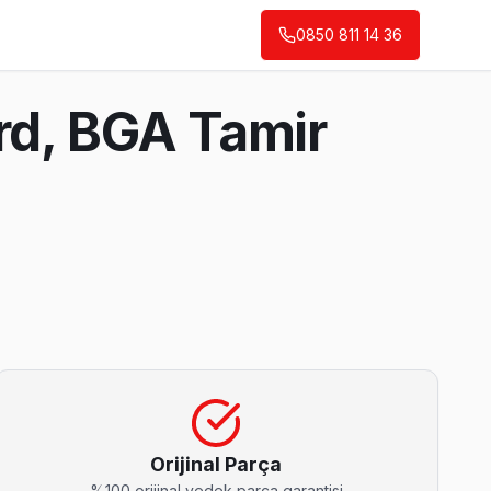
0850 811 14 36
rd, BGA Tamir
imiz bu arızayı yerinde çözüyor.
Orijinal Parça
%100 orijinal yedek parça garantisi