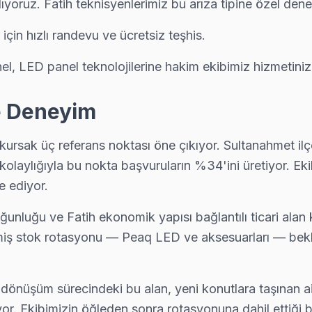
ıyoruz. Fatih teknisyenlerimiz bu arıza tipine özel den
ü servis; Fatih ekibimiz pazar ve resmi tatilde de normal ücret tarifesi
çin hızlı randevu ve ücretsiz teşhis.
l, LED panel teknolojilerine hakim ekibimiz hizmetini
ayın: ücretsiz telefon danışmanlığıyla sorunu yönlendiriyoruz, gerek
ve Deneyim
kursak üç referans noktası öne çıkıyor. Sultanahmet il
eaq TV tamir sonrası kalite kontrolü yapıyoruz: 48 saatlik izleme, sor
kolaylığıyla bu nokta başvuruların %34'ini üretiyor. E
e ediyor.
yoğunluğu ve Fatih ekonomik yapısı bağlantılı ticari ala
ı veya nemli ortamda çalışan TV'lerde ısıl macun kuruması sık görülür
eşmiş stok rotasyonu — Peaq LED ve aksesuarları — bekle
 dönüşüm sürecindeki bu alan, yeni konutlara taşınan ail
zin sıklıkla karşılaştığı sorunlardan. Mikro kaynak ile port tamiri 
ıyor. Ekibimizin öğleden sonra rotasyonuna dahil ettiğ