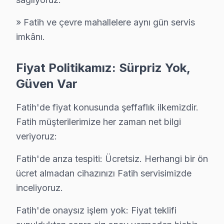
Molla Gürani, kalabalık bir yerleşim yeri olup, burada 
» Fatih ve çevre mahallelere aynı gün servis
Molla Hüsrev'de Thomson TV Servisi
imkânı.
Molla Hüsrev Mahallesi'nde bir müşterimizin Thomson t
Fiyat Politikamız: Sürpriz Yok,
Muhsine Hatun'da Thomson TV Servisi
Güven Var
Muhsine Hatun Mahallesi'nde bir kullanıcının Thomson 
Fatih'de fiyat konusunda şeffaflık ilkemizdir.
Nişanca'da Thomson TV Servisi
Fatih müşterilerimize her zaman net bilgi
Nişanca Mahallesi'nde bir evde, Thomson televizyon'nin 
veriyoruz:
Rüstempaşa'da Thomson TV Servisi
Fatih'de arıza tespiti: Ücretsiz. Herhangi bir ön
Rüstempaşa Mahallesi'nde yaşanan bir vakada, Thomson e
ücret almadan cihazınızı Fatih servisimizde
inceliyoruz.
Saraç İshak'ta Thomson TV Servisi
Fatih'de onaysız işlem yok: Fiyat teklifi
Saraç İshak Mahallesi'nde bir müşterinin Thomson ekran'