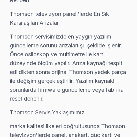
Rehberi
Şehsuvar Bey Thomson Anakart Tamiri →
Thomson televizyon paneli'lerde En Sık
Tahtakale Thomson Servis
Karşılaşılan Arızalar
Tahtakale'deki Thomson TV kullanıcılarına ikinci el cihaz al
Thomson servisimizde en yaygın yazılım
Tahtakale Thomson Açılmıyor Arıza →
güncelleme sorunu arızaları şu şekilde işlenir:
Taya Hatun Thomson Servis
Önce osiloskop ve multimetre ile kart
düzeyinde ölçüm yapılır. Arıza kaynağı tespit
Taya Hatun mahallesinde Thomson TV arızaları için aynı gün r
edildikten sonra orijinal Thomson yedek parça
Fatih Thomson Servis →
ile değişim gerçekleştirilir. Yazılım kaynaklı
Topkapı Thomson Servis
sorunlarda firmware güncelleme veya fabrika
Fatih'da Topkapı bölgesi dahil tüm hizmet alanımızda Thomso
reset denenir.
Thomson Servis Merkezi →
Thomson Servis Yaklaşımımız
Yavuz Sinan Thomson Servis
marka kalitesi ilkeleri doğrultusunda Thomson
Yavuz Sinan'deki Thomson TV sahiplerinin yüzde sekseni tami
televizyon'lerde panel, anakart, güç kartı ve
Fatih Thomson Servis →