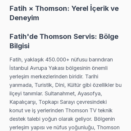
Mevlanakapı'de Thomson TV güç kartı kondansatör şişmesi en 
Fatih × Thomson: Yerel İçerik ve
Mevlanakapı Thomson Açılmıyor Arıza →
Deneyim
Mimar Hayrettin Thomson Servis
Fatih'de Thomson Servis: Bölge
Mimar Hayrettin'de Thomson TV ses ama görüntü yok sorunun
Bilgisi
Fatih TV Servis Merkezi →
Mimar Kemalettin Thomson Servis
Fatih, yaklaşık 450.000+ nüfusu barındıran
Thomson TV HDMI port arızası Mimar Kemalettin adresine gel
İstanbul Avrupa Yakası bölgesinin önemli
Mimar Kemalettin Thomson Açılmıyor Arıza →
yerleşim merkezlerinden biridir. Tarihi
yarımada, Turistik, Dini, Kültür gibi özellikler bu
Molla Fenari Thomson Servis
ilçeyi tanımlar. Sultanahmet, Ayasofya,
Molla Fenari sakinleri Thomson TV arızaları için sık bizi terci
Kapalıçarşı, Topkapı Sarayı çevresindeki
Molla Fenari Thomson Açılmıyor Arıza →
konut ve iş yerlerinden Thomson TV teknik
destek talebi yoğun olarak geliyor. Bölgenin
Molla Gürani Thomson Servis
yerleşim yapısı ve nüfus yoğunluğu, Thomson
Fatih'nın Molla Gürani bölgesindeki Thomson müşterilerimiz 