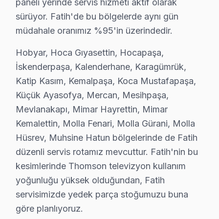
paneli yerinde servis hizmeti aktif olarak
Hobyar'da Thomson TV Servisi
sürüyor. Fatih'de bu bölgelerde aynı gün
Hobyar Mahallesi, çeşitli ticari ve sosyal etkinliklere e
müdahale oranımız %95'in üzerindedir.
Hoca Gıyasettin'de Thomson TV Servisi
Hobyar, Hoca Gıyasettin, Hocapaşa,
Hoca Gıyasettin Mahallesi, zengin tarihi ile bilinirken, 
İskenderpaşa, Kalenderhane, Karagümrük,
Katip Kasım, Kemalpaşa, Koca Mustafapaşa,
Hocapaşa'da Thomson TV Servisi
Küçük Ayasofya, Mercan, Mesihpaşa,
Hocapaşa Mahallesi, dinamik yapısı ile öne çıkan bir ala
Mevlanakapı, Mimar Hayrettin, Mimar
Kemalettin, Molla Fenari, Molla Gürani, Molla
İskenderpaşa'da Thomson TV Servisi
Hüsrev, Muhsine Hatun bölgelerinde de Fatih
İskenderpaşa, hareketli yaşam tarzı ile tanınan bir maha
düzenli servis rotamız mevcuttur. Fatih'nin bu
Kalenderhane'de Thomson TV Servisi
kesimlerinde Thomson televizyon kullanım
yoğunluğu yüksek olduğundan, Fatih
Kalenderhane Mahallesi, zengin kültürü ve toplumsal yapı
servisimizde yedek parça stoğumuzu buna
Karagümrük'te Thomson TV Servisi
göre planlıyoruz.