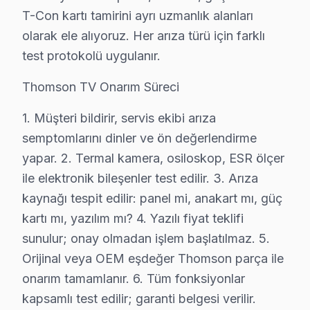
T-Con kartı tamirini ayrı uzmanlık alanları
Yavuz Sultan Selim Thomson Servis
olarak ele alıyoruz. Her arıza türü için farklı
Yavuz Sultan Selim'den gelen Thomson TV arızaları arasında 
test protokolü uygulanır.
Fatih TV Servis Merkezi →
Thomson TV Onarım Süreci
Yedikule Thomson Servis
1. Müşteri bildirir, servis ekibi arıza
Yedikule'de Thomson TV ekranında çizgi, donma ya da ses soru
semptomlarını dinler ve ön değerlendirme
Thomson Servis Merkezi →
yapar. 2. Termal kamera, osiloskop, ESR ölçer
Zeyrek Thomson Servis
ile elektronik bileşenler test edilir. 3. Arıza
Fatih'da Zeyrek mahallesi için Thomson TV tamir randevu
kaynağı tespit edilir: panel mi, anakart mı, güç
Fatih TV Servis Merkezi →
kartı mı, yazılım mı? 4. Yazılı fiyat teklifi
sunulur; onay olmadan işlem başlatılmaz. 5.
Orijinal veya OEM eşdeğer Thomson parça ile
Fatih Thomson TV Servis Hizmet Bölgesi
onarım tamamlanır. 6. Tüm fonksiyonlar
Fatih bölgesine kapıya gelen Thomson TV tamir servisi hizmetim
kapsamlı test edilir; garanti belgesi verilir.