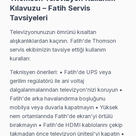
· Fatih Hi-Level
· Fatih iFFALCON
Kılavuzu – Fatih Servis
Tavsiyeleri
· Fatih Samsung
· Fatih LG
Televizyonunuzun ömrünü kısaltan
· Fatih Panasonic
· Fatih Toshiba
alışkanlıklardan kaçının. Fatih'de Thomson
servis ekibimizin tavsiye ettiği kullanım
kuralları:
Teknisyen önerileri: • Fatih'de UPS veya
Fatih'de Thomson TV Servisi Hakkında Kısa
gerilim regülatörü ile ani voltaj
Fatih'de Thomson ekran servis sorunuza tek cümlelik y
dalgalanmalarından televizyon'nizi koruyun •
Fatih'de arka havalandırma boşluğunu
mobilya veya duvarla kapatmayın • Yüksek
nem ortamlarında Fatih'de ekran'yi örtülü
Thomson TV Servis Kapsamı
bırakmayın • Fatih'de HDMI kablolarını çekip
takmadan önce televizyon ünitesi'yi kapatın •