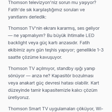
Thomson televizyon'niz sorun mu yaşıyor?
Fatih'de sık karşılaştığımız soruları ve
Ali Kuşçu'da Thomson TV Servisi
yanıtlarını derledik:
Ali Kuşçu Mahallesi'nde, özellikle yaşanan elektrik dal
Thomson TV'nin ekranı kararmış, ses geliyor
Atik Ali'de Thomson TV Servisi
— ne yapmalıyım? Bu büyük ihtimalle LED
Atik Ali Mahallesi, binalarının yaşından kaynaklı olarak
backlight veya güç kartı arızasıdır. Fatih
ekibimiz aynı gün teşhis yapıyor; genellikle 1-3
Ayvansaray'da Thomson TV Servisi
saatte çözüme kavuşuyor.
Ayvansaray Mahallesi, hem tarihi yapıları hem de modern
Thomson TV açılmıyor, standby ışığı yanıp
Balaban Ağa'da Thomson TV Servisi
sönüyor — arıza ne? Kapasitör bozulması
Balaban Ağa Mahallesi, çeşitli arızaların görüldüğü bir
veya anakart güç devresi hatası olabilir. Kart
düzeyinde tamir kapasitemizle kalıcı çözüm
Balat'ta Thomson TV Servisi
üretiyoruz.
Balat Mahallesi'nin tarihi yapısı, elektrik altyapısı il
Thomson Smart TV uygulamaları çöküyor, Wi-