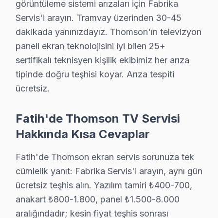
görüntüleme sistemi arızaları için Fabrika
Hırka-i Şerif mahallesi Thomson TV teknisyeniniz ortalama
Servis'i arayın. Tramvay üzerinden 30-45
Hırka-i Şerif Thomson Anakart Tamiri →
dakikada yanınızdayız. Thomson'ın televizyon
Hobyar Thomson Servis
paneli ekran teknolojisini iyi bilen 25+
Fatih'da Hobyar mahallesi Thomson TV servisi için kapıya 
sertifikalı teknisyen kişilik ekibimiz her arıza
Fatih Thomson Servis →
tipinde doğru teşhisi koyar. Arıza tespiti
ücretsiz.
Hoca Gıyasettin Thomson Servis
Fatih'da Hoca Gıyasettin mahallesi Thomson kullanıcıları 
Fatih'de Thomson TV Servisi
Fatih TV Servis Merkezi →
Hakkında Kısa Cevaplar
Hocapaşa Thomson Servis
Fatih'de Thomson ekran servis sorunuza tek
Fatih'da Hocapaşa mahallesi için Thomson TV fiyat teklifi al
cümlelik yanıt: Fabrika Servis'i arayın, aynı gün
Hocapaşa Thomson Anakart Tamiri →
ücretsiz teşhis alın. Yazılım tamiri ₺400-700,
İskenderpaşa Thomson Servis
anakart ₺800-1.800, panel ₺1.500-8.000
Fatih'nın İskenderpaşa bölgesindeki Thomson müşterilerimiz
aralığındadır; kesin fiyat teşhis sonrası