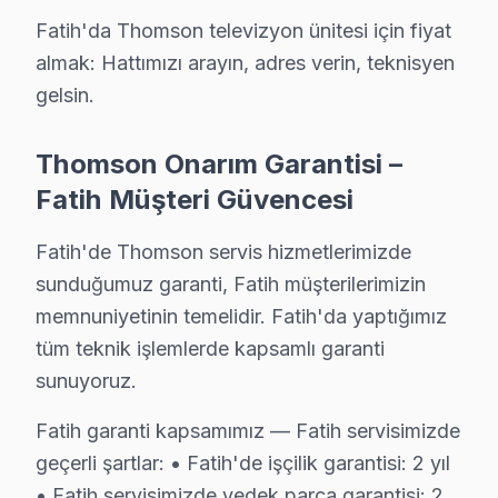
Tamir maliyetlerini etkileyen bazı faktörler bulunmakta
Fatih'da Thomson televizyon ünitesi için fiyat
almak: Hattımızı arayın, adres verin, teknisyen
Fatih Thomson Servis Performansı: Fabrika Se
gelsin.
Fabrika bakım, Fatih bölgesinde sunduğu hizmetlerde yü
Thomson Onarım Garantisi –
Fatih bölgesinde Fabrika onarım’in sunduğu başlıca avan
Fatih Müşteri Güvencesi
Sonuç olarak, bölgemizde Fabrika bakım, hem hızlı hem d
Fatih'de Thomson servis hizmetlerimizde
Fatih Thomson servis - TV Tamiri
sunduğumuz garanti, Fatih müşterilerimizin
Turizm dokusuyla bilinen Fatih'da Thomson görüntüleme s
memnuniyetinin temelidir. Fatih'da yaptığımız
tüm teknik işlemlerde kapsamlı garanti
Neden Fatih'de Thomson teknik desteği Terci
sunuyoruz.
Fatih Thomson TV Ekran Anakart Profesyonel Servis ve Tamir
Fatih garanti kapsamımız — Fatih servisimizde
Fatih'da Thomson TV'niz bozulduğunda aklınıza birkaç s
geçerli şartlar: • Fatih'de işçilik garantisi: 2 yıl
• Fatih'de 25+ sertifikalı teknisyen Thomson TV konusu
• Fatih servisimizde yedek parça garantisi: 2