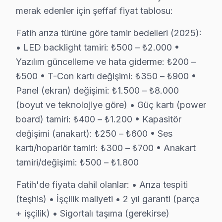
merak edenler için şeffaf fiyat tablosu:
Yavuz Sinan'da Thomson TV Servisi
Yavuz Sinan Mahallesi, genellikle yeni konut projeleriy
Fatih arıza türüne göre tamir bedelleri (2025):
• LED backlight tamiri: ₺500 – ₺2.000 •
Yavuz Sultan Selim'de Thomson TV Servisi
Yazılım güncelleme ve hata giderme: ₺200 –
Yavuz Sultan Selim Mahallesi, farklı yaş gruplarındaki 
₺500 • T-Con kartı değişimi: ₺350 – ₺900 •
Panel (ekran) değişimi: ₺1.500 – ₺8.000
Yedikule'de Thomson TV Servisi
(boyut ve teknolojiye göre) • Güç kartı (power
Yedikule Mahallesi, genel olarak eski binaların yoğun ol
board) tamiri: ₺400 – ₺1.200 • Kapasitör
değişimi (anakart): ₺250 – ₺600 • Ses
Zeyrek'te Thomson TV Servisi
kartı/hoparlör tamiri: ₺300 – ₺700 • Anakart
Zeyrek Mahallesi, tarihi dokusu ve eski binaları ile do
tamiri/değişimi: ₺500 – ₺1.800
Thomson Tamir Maliyeti: Gerçek Rakamlar
Fatih'de fiyata dahil olanlar: • Arıza tespiti
Thomson TV tamir maliyetleri, Fatih bölgesinde belirli a
(teşhis) • İşçilik maliyeti • 2 yıl garanti (parça
+ işçilik) • Sigortalı taşıma (gerekirse)
Güç kartı, LED backlight ve T-Con kart değişimi de ayrı