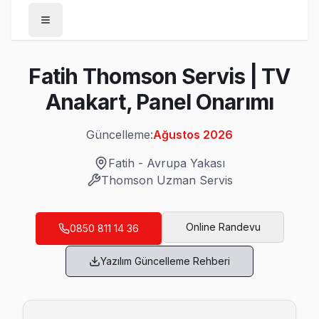
Anasayfa
Fatih Thomson Servis | TV
/
Fatih
Anakart, Panel Onarımı
/
Thomson
Güncelleme:
Ağustos 2026
Son Güncelleme:
Ağustos 2026
Fatih
-
Avrupa Yakası
Thomson
Uzman Servis
Fatih'da Mahalle Mahalle Thomson TV Serv
Online Randevu
0850 811 14 36
Aksaray Thomson Servis
Yazılım Güncelleme Rehberi
Thomson TV Aksaray adresinde firmware güncellemesi sonra
Aksaray Thomson Açılmıyor Arıza →