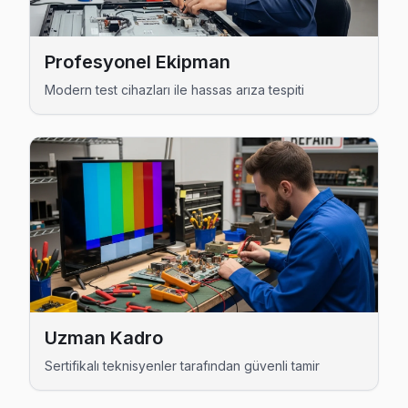
Binbirdirek Thomson Anakart Tamiri →
Cankurtaran Thomson Servis
Profesyonel Ekipman
Cankurtaran mahallesi Thomson TV servisinde şeffaf çalışıyo
Modern test cihazları ile hassas arıza tespiti
Fatih Thomson Servis →
Cerrahpaşa Thomson Servis
Thomson TV Cerrahpaşa adresinde firmware güncellemesi so
Fatih TV Servis Merkezi →
Cibali Thomson Servis
Fatih'da Cibali bölgesi dahil tüm hizmet alanımızda Thomson 
Cibali Thomson Açılmıyor Arıza →
Demirtaş Thomson Servis
Uzman Kadro
Demirtaş mahallesi Thomson TV teknisyeniniz ortalama 90 d
Sertifikalı teknisyenler tarafından güvenli tamir
Thomson Servis Merkezi →