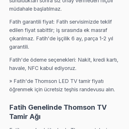
sunulduktan sonra siz onay vermeden hiçbir
Seyyid Ömer'de Thomson TV Servisi
müdahale başlatılmaz.
Seyyid Ömer Mahallesi'ndeki bir vakada, bir kullanıcını
Fatih garantili fiyat: Fatih servisimizde teklif
edilen fiyat sabittir; iş sırasında ek masraf
Silivrikapı'da Thomson TV Servisi
çıkarılmaz. Fatih'de işçilik 6 ay, parça 1-2 yıl
Silivrikapı Mahallesi'nde, bir evin Thomson ekran'sinde
garantili.
Sultan Ahmet'te Thomson TV Servisi
Fatih'de ödeme seçenekleri: Nakit, kredi kartı,
Sultan Ahmet Mahallesi'nde, bir kullanıcının Thomson t
havale, NFC kabul ediyoruz.
Sururi'de Thomson TV Servisi
» Fatih'de Thomson LED TV tamir fiyatı
Sururi Mahallesi'nde bir müşterimizin Thomson televizyo
öğrenmek için ücretsiz teşhis randevusu alın.
Süleymaniye'de Thomson TV Servisi
Fatih Genelinde Thomson TV
Süleymaniye Mahallesi'nde bir kullanıcı, Thomson televi
Tamir Ağı
Sümbül Efendi'de Thomson TV Servisi