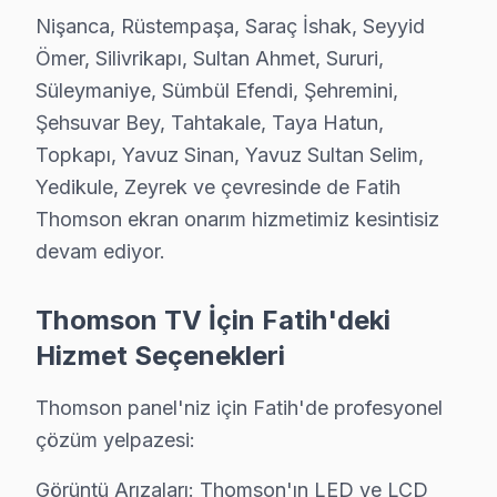
Karagümrük, yoğun bir konut profiline sahip. Bu mahalle
Nişanca, Rüstempaşa, Saraç İshak, Seyyid
Ömer, Silivrikapı, Sultan Ahmet, Sururi,
Katip Kasım'da Thomson TV Servisi
Süleymaniye, Sümbül Efendi, Şehremini,
Katip Kasım, nispeten yeni bir yerleşim alanı olmasına 
Şehsuvar Bey, Tahtakale, Taya Hatun,
Kemalpaşa'da Thomson TV Servisi
Topkapı, Yavuz Sinan, Yavuz Sultan Selim,
Yedikule, Zeyrek ve çevresinde de Fatih
Kemalpaşa, karışık bir konut yapısına sahip; hem eski h
Thomson ekran onarım hizmetimiz kesintisiz
Koca Mustafapaşa'da Thomson TV Servisi
devam ediyor.
Koca Mustafapaşa'da, geniş bir yaş yelpazesine sahip sa
Thomson TV İçin Fatih'deki
Küçük Ayasofya'da Thomson TV Servisi
Hizmet Seçenekleri
Küçük Ayasofya, tarihî dokusuyla birlikte yoğun bir nüf
Thomson panel'niz için Fatih'de profesyonel
Mercan'da Thomson TV Servisi
çözüm yelpazesi:
Mercan, kalabalık ve yoğun bir konut yapısına sahip, dola
Görüntü Arızaları: Thomson'ın LED ve LCD