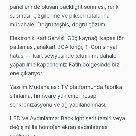
Mesihpaşa'da Thomson TV Servisi
panellerinde oluşan backlight sönmesi, renk
sapması, çizgilenme ve piksel hatalarına
Mesihpaşa, karmaşık bir konut profiline sahipken, burad
müdahale. Doğru teşhis, doğru çözüm.
Mevlanakapı'da Thomson TV Servisi
Elektronik Kart Servisi: Güç kaynağı kapasitör
Mevlanakapı’da, 5-15 yaş arası dairelerde yaşayan saki
patlaması, anakart BGA kırığı, T-Con sinyal
Mimar Hayrettin'de Thomson TV Servisi
hatası — kart seviyesinde teknik müdahale
yapabilme kapasitemiz Fatih bölgesinde bizi
Mimar Hayrettin, sanayi ve konut alanının bir arada bul
öne çıkarıyor.
Mimar Kemalettin'de Thomson TV Servisi
Yazılım Müdahalesi: TV platformunda fabrika
Mimar Kemalettin, genellikle orta gelir grubu konutlar
sıfırlama, firmware yükleme, hesap
senkronizasyonu ve ağ yapılandırması.
Molla Fenari'de Thomson TV Servisi
Molla Fenari, düşük gelirli konutlar ve geniş aile yapı
LED ve Aydınlatma: Backlight şerit tamiri veya
değişimi ile homojen ekran aydınlatması
Molla Gürani'de Thomson TV Servisi
sağlıyoruz.