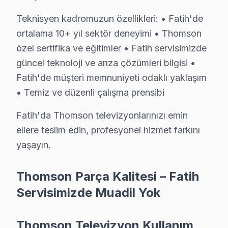
Teknisyen kadromuzun özellikleri: • Fatih'de
ortalama 10+ yıl sektör deneyimi • Thomson
özel sertifika ve eğitimler • Fatih servisimizde
Fatih Yakın İlçelerde Thomson Servisi
güncel teknoloji ve arıza çözümleri bilgisi •
· Arnavutköy Thomson
· Avcılar Thomson
Fatih'de müşteri memnuniyeti odaklı yaklaşım
• Temiz ve düzenli çalışma prensibi
· Bağcılar Thomson
· Bahçelievler Thomson
Fatih'da Thomson televizyonlarınızı emin
· Bakırköy Thomson
· Başakşehir Thomson
ellere teslim edin, profesyonel hizmet farkını
yaşayın.
· Bayrampaşa Thomson
· Beşiktaş Thomson
Thomson Parça Kalitesi – Fatih
Fatih Diğer Marka Servisleri
Servisimizde Muadil Yok
· Fatih Sony
· Fatih Philips
Thomson Televizyon Kullanım