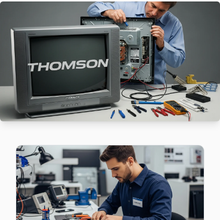
Ayvansaray mahallesi Thomson TV teknisyeniniz ortalama 9
Ayvansaray Thomson Anakart Tamiri →
Balaban Ağa Thomson Servis
Fatih'da Balaban Ağa mahallesi Thomson kullanıcıları arı
Balaban Ağa Thomson Açılmıyor Arıza →
Balat Thomson Servis
Thomson TV Balat'de internet bağlantısı sorunuyla geliyor
Balat Thomson Açılmıyor Arıza →
Beyazıt Thomson Servis
Beyazıt mahallesi Thomson TV servisinde şeffaf çalışıyoruz: 
Fatih Thomson Servis →
Binbirdirek Thomson Servis
Thomson TV'de T-Con kart arızası Binbirdirek mahallesinde s