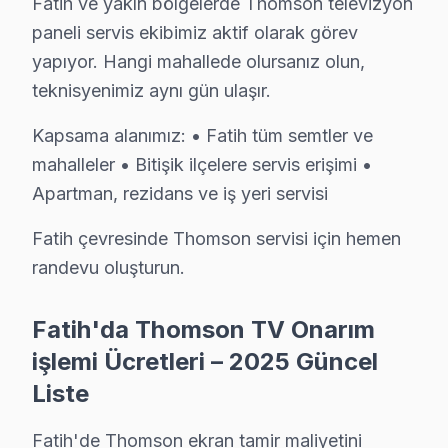
Fatih ve yakın bölgelerde Thomson televizyon
Sümbül Efendi Mahallesi'nde bir evdeki Thomson televi
paneli servis ekibimiz aktif olarak görev
yapıyor. Hangi mahallede olursanız olun,
Şehremini'de Thomson TV Servisi
teknisyenimiz aynı gün ulaşır.
Şehremini Mahallesi'nde bir müşterinin Thomson ekran'si
Kapsama alanımız: • Fatih tüm semtler ve
Şehsuvar Bey'de Thomson TV Servisi
mahalleler • Bitişik ilçelere servis erişimi •
Şehsuvar Bey Mahallesi, oldukça eski yapıya sahip binal
Apartman, rezidans ve iş yeri servisi
Tahtakale'de Thomson TV Servisi
Fatih çevresinde Thomson servisi için hemen
Tahtakale Mahallesi, çeşitli bina yaşları ile karışık bi
randevu oluşturun.
Taya Hatun'da Thomson TV Servisi
Fatih'da Thomson TV Onarım
Taya Hatun Mahallesi, genellikle yeni yapılarla öne çı
işlemi Ücretleri – 2025 Güncel
Liste
Topkapı'da Thomson TV Servisi
Topkapı Mahallesi, hem modern hem de eski binaların bulu
Fatih'de Thomson ekran tamir maliyetini