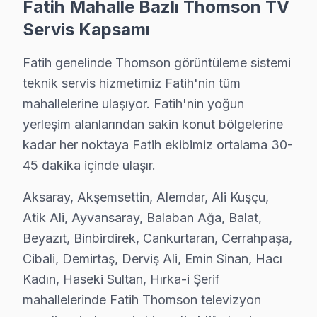
Demirtaş, yoğun bir nüfusa ve çeşitli alışveriş alanları
Fatih Mahalle Bazlı Thomson TV
Servis Kapsamı
Derviş Ali'de Thomson TV Servisi
Derviş Ali Mahallesi, yerel halkın kültürel etkileşimler
Fatih genelinde Thomson görüntüleme sistemi
teknik servis hizmetimiz Fatih'nin tüm
Emin Sinan'da Thomson TV Servisi
mahallelerine ulaşıyor. Fatih'nin yoğun
Emin Sinan, İstanbul'un kalabalık ve hareketli mahaller
yerleşim alanlarından sakin konut bölgelerine
kadar her noktaya Fatih ekibimiz ortalama 30-
Hacı Kadın'da Thomson TV Servisi
45 dakika içinde ulaşır.
Hacı Kadın Mahallesi, hem tarihi hem de sosyal aktivite
Aksaray, Akşemsettin, Alemdar, Ali Kuşçu,
Haseki Sultan'da Thomson TV Servisi
Atik Ali, Ayvansaray, Balaban Ağa, Balat,
Haseki Sultan, sakinlerine sunduğu sosyal olanaklar il
Beyazıt, Binbirdirek, Cankurtaran, Cerrahpaşa,
Cibali, Demirtaş, Derviş Ali, Emin Sinan, Hacı
Hırka-i Şerif'te Thomson TV Servisi
Kadın, Haseki Sultan, Hırka-i Şerif
Hırka-i Şerif Mahallesi, tarihi ve coğrafi konumu ile di
mahallelerinde Fatih Thomson televizyon