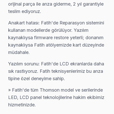
orijinal parça ile arıza giderme, 2 yıl garantiyle
Saraç İshak Thomson Servis
teslim ediyoruz.
Saraç İshak mahallesi Thomson TV servis hattımız günlük ol
Anakart hatası: Fatih'de Reparasyon sistemini
Fatih Thomson Servis →
kullanan modellerde görülüyor. Yazılım
Seyyid Ömer Thomson Servis
kaynaklıysa firmware restore yeterli; donanım
Fatih'da Seyyid Ömer mahallesi Thomson TV servisi için ka
kaynaklıysa Fatih atölyemizde kart düzeyinde
Thomson Servis Merkezi →
müdahale.
Silivrikapı Thomson Servis
Yazılım sorunu: Fatih'de LCD ekranlarda daha
Silivrikapı mahallesi Thomson TV teknisyeniniz ortalama 9
sık rastlıyoruz. Fatih teknisyenlerimiz bu arıza
Fatih TV Servis Merkezi →
tipine özel deneyime sahip.
Sultan Ahmet Thomson Servis
» Fatih'de tüm Thomson model ve serilerinde
Sultan Ahmet mahallesi Thomson TV servis hattımız günlük o
LED, LCD panel teknolojilerine hakim ekibimiz
Thomson Servis Merkezi →
hizmetinizde.