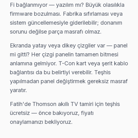
Beyazıt'ta Thomson TV Servisi
Fi bağlanmıyor — yazılım mı? Büyük olasılıkla
Beyazıt Mahallesi’nde, özellikle yüksek binaların barınd
firmware bozulması. Fabrika sıfırlaması veya
sistem güncellemesiyle giderilebilir; donanım
Binbirdirek'te Thomson TV Servisi
sorunu değilse parça masrafı olmaz.
Binbirdirek Mahallesi, yoğun elektrik kullanımı ile bili
Ekranda yatay veya dikey çizgiler var — panel
Cankurtaran'da Thomson TV Servisi
mi gitti? Her çizgi panelin tamamen bitmesi
Cankurtaran Mahallesi, elektrik altyapısının karışık ya
anlamına gelmiyor. T-Con kart veya şerit kablo
bağlantısı da bu belirtiyi verebilir. Teşhis
Cerrahpaşa'da Thomson TV Servisi
yapılmadan panel değiştirmek gereksiz masraf
Cerrahpaşa Mahallesi, eski binaları ve karmaşık elektri
yaratır.
Cibali'de Thomson TV Servisi
Fatih'de Thomson akıllı TV tamiri için teşhis
ücretsiz — önce bakıyoruz, fiyatı
Cibali, tarihi dokusu ve kültürel zenginlikleri ile bil
onaylamanızı bekliyoruz.
Demirtaş'ta Thomson TV Servisi