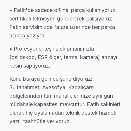
Koca Mustafapaşa Thomson Servis
• Fatih'de sadece orijinal parça kullanıyoruz.
Fatih'da Koca Mustafapaşa mahallesi Thomson kullanıcılar
sertifikalı teknisyen göndererek çalışıyoruz —
Thomson Servis Merkezi →
Fatih servisimizde fatura üzerinde her parça
açıkça yazıyor.
Küçük Ayasofya Thomson Servis
Küçük Ayasofya mahallesi Thomson TV teknisyeniniz ortala
• Profesyonel teşhis ekipmanımızla
Küçük Ayasofya Thomson Açılmıyor Arıza →
(osiloskop, ESR ölçer, termal kamera) arızayı
kesin saptıyoruz.
Mercan Thomson Servis
Mercan'den gelen Thomson TV arızaları arasında en sık güç k
Konu buraya gelince şunu diyoruz:,
Thomson Servis Merkezi →
Sultanahmet, Ayasofya, Kapalıçarşı
bölgelerinden tüm mahallelerimize aynı gün
Mesihpaşa Thomson Servis
müdahale kapasitesi mevcuttur. Fatih sakinleri
Mesihpaşa sakinleri Thomson TV arızaları için sık bizi tercih e
olarak hiç oyalamadan teknik destek hizmeti
Thomson Servis Merkezi →
yazılı taahhütle veriyoruz.
Mevlanakapı Thomson Servis