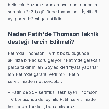
Thomson Servis Merkezi →
belirlenir. Yazılım sorunları aynı gün, donanım
sorunları 2-3 iş gününde tamamlanır. İşçilik 6
Kalenderhane Thomson Servis
ay, parça 1-2 yıl garantilidir.
Kalenderhane'den gelen Thomson TV arızaları arasında en sı
Thomson Servis Merkezi →
Neden Fatih'de Thomson teknik
Karagümrük Thomson Servis
desteği Tercih Edilmeli?
Thomson marka TV'niz Karagümrük'de çalışmıyorsa teknik ek
Fatih'da Thomson TV'niz bozulduğunda
Thomson Servis Merkezi →
aklınıza birkaç soru geliyor: "Fatih'de gereksiz
Katip Kasım Thomson Servis
parça takar mılar? Söyledikleri fiyata yaparlar
Thomson TV HDMI port arızası Katip Kasım adresine gelen ek
mı? Fatih'de garanti verir mi?" Fatih
Thomson Servis Merkezi →
servisimizden net cevaplar:
Kemalpaşa Thomson Servis
• Fatih'de 25+ sertifikalı teknisyen Thomson
Kemalpaşa sakinleri için Thomson TV tamir hizmetimiz: teşhis
TV konusunda deneyimli. Fatih servisimizde
Kemalpaşa Thomson Anakart Tamiri →
her model farklıdır, bunu biliyoruz.