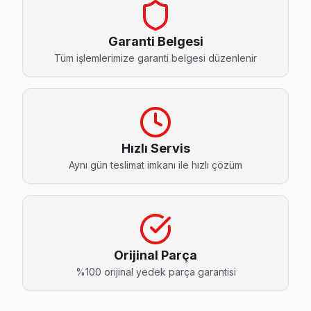
Akşemsettin Thomson Servis
Fatih'nın Akşemsettin bölgesindeki Thomson müşterilerimiz 
Garanti Belgesi
Akşemsettin Thomson Anakart Tamiri →
Tüm işlemlerimize garanti belgesi düzenlenir
Alemdar Thomson Servis
Alemdar mahallesi Thomson TV servisinde şeffaf çalışıyoruz:
Thomson Servis Merkezi →
Hızlı Servis
Ali Kuşçu Thomson Servis
Aynı gün teslimat imkanı ile hızlı çözüm
Fatih'da Ali Kuşçu mahallesi için Thomson TV tamir rande
Thomson Servis Merkezi →
Atik Ali Thomson Servis
Fatih'nın Atik Ali bölgesindeki Thomson müşterilerimiz tami
Orijinal Parça
Atik Ali Thomson Açılmıyor Arıza →
%100 orijinal yedek parça garantisi
Ayvansaray Thomson Servis