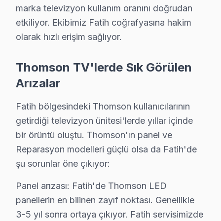
marka televizyon kullanım oranını doğrudan
Molla Gürani Thomson Açılmıyor Arıza →
etkiliyor. Ekibimiz Fatih coğrafyasına hakim
Molla Hüsrev Thomson Servis
olarak hızlı erişim sağlıyor.
Molla Hüsrev'de Thomson TV ses ama görüntü yok sorununu g
Fatih Thomson Servis →
Thomson TV'lerde Sık Görülen
Arızalar
Muhsine Hatun Thomson Servis
Muhsine Hatun sakinlerine özel: Thomson TV tamirinde parça 
Fatih bölgesindeki Thomson kullanıcılarının
Muhsine Hatun Thomson Anakart Tamiri →
getirdiği televizyon ünitesi'lerde yıllar içinde
Nişanca Thomson Servis
bir örüntü oluştu. Thomson'ın panel ve
Reparasyon modelleri güçlü olsa da Fatih'de
Nişanca sakinleri Thomson TV arızaları için sık bizi tercih edi
şu sorunlar öne çıkıyor:
Thomson Servis Merkezi →
Rüstempaşa Thomson Servis
Panel arızası: Fatih'de Thomson LED
panellerin en bilinen zayıf noktası. Genellikle
Rüstempaşa'de Thomson TV ses ama görüntü yok sorununu gen
3-5 yıl sonra ortaya çıkıyor. Fatih servisimizde
Thomson Servis Merkezi →