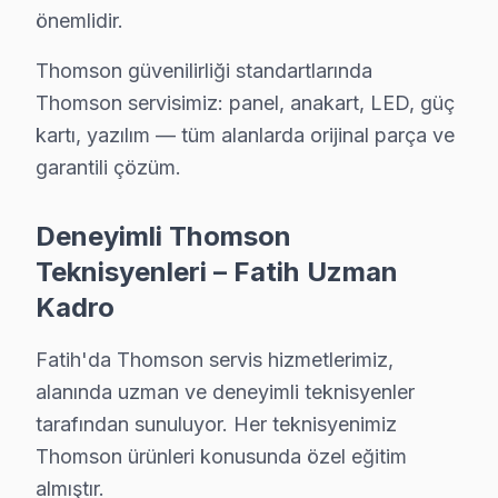
önemlidir.
Emre K. — Thomson Servis Uzmanı
14 yıllık Thomson TV tamir deneyimi. Fatih ve çevre ilçelere
Thomson güvenilirliği standartlarında
· Thomson fabrika servis sertifikası
Thomson servisimiz: panel, anakart, LED, güç
· Orijinal ve OEM yedek parça tedarikçisi
kartı, yazılım — tüm alanlarda orijinal parça ve
· 2010'dan günümüze tüm Thomson modelleri
garantili çözüm.
Fatih Servis İstatistikleri
· Fatih'de
520+
Thomson TV tamiri
Deneyimli Thomson
· Müşteri memnuniyeti
%97
Teknisyenleri – Fatih Uzman
· Ortalama tamir süresi:
2–3 iş günü
Kadro
· Tüm işlemler
2 yıl garantili
Fatih'da Thomson servis hizmetlerimiz,
alanında uzman ve deneyimli teknisyenler
Bu sayfayla ilgili hizmet sayfaları:
tarafından sunuluyor. Her teknisyenimiz
↑ Thomson Servis Ana Sayfası
Thomson ürünleri konusunda özel eğitim
↑ Fatih TV Servis Merkezi
almıştır.