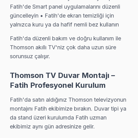
✓ 15+ Yıl Deneyim
Fatih'de Smart panel uygulamalarını düzenli
✓ Yazılı Garanti Belgesi
güncelleyin • Fatih'de ekran temizliği için
✓ Orijinal Yedek Parça
yalnızca kuru ya da hafif nemli bez kullanın
✓ Ücretsiz Arıza Tespiti
Fatih'da düzenli bakım ve doğru kullanım ile
Thomson En Sık Arızalar: Sayısal Analiz
Thomson akıllı TV'niz çok daha uzun süre
sorunsuz çalışır.
Fatih ilçesinde, teknik destek kayıtlarımızdan elde ed
Fatih ilçesi, merkezi bir konuma sahip olması dolayısı
Thomson TV Duvar Montajı –
Thomson televizyon modellerinin bölgemizdeki dağılımı 
Fatih Profesyonel Kurulum
Sonuç olarak, Fatih bölgesindeki Thomson televizyonlar
Fatih'da satın aldığınız Thomson televizyonun
Fatih Mahallelerinde Thomson Servis İstatistik
montajını Fatih ekibimize bırakın. Duvar tipi ya
da stand üzeri kurulumda Fatih uzman
Fatih ilçesindeki Thomson televizyonlarla ilgili en sık k
ekibimiz aynı gün adresinize gelir.
1.
Ekran Arızası
: Ekranda görüntü kaybı ya da renk pro