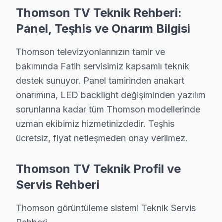
Sururi Thomson Servis
Thomson TV Teknik Rehberi:
Sururi mahallesinde Thomson TV arızaları için aynı gün rande
Panel, Teşhis ve Onarım Bilgisi
Sururi Thomson Anakart Tamiri →
Süleymaniye Thomson Servis
Thomson televizyonlarınızın tamir ve
bakımında Fatih servisimiz kapsamlı teknik
Süleymaniye sakinleri Thomson TV arızaları için sık bizi tercih
destek sunuyor. Panel tamirinden anakart
Süleymaniye Thomson Anakart Tamiri →
onarımına, LED backlight değişiminden yazılım
Sümbül Efendi Thomson Servis
sorunlarına kadar tüm Thomson modellerinde
Sümbül Efendi bölgesindeki Thomson kullanıcıları için haftan
uzman ekibimiz hizmetinizdedir. Teşhis
Sümbül Efendi Thomson Anakart Tamiri →
ücretsiz, fiyat netleşmeden onay verilmez.
Şehremini Thomson Servis
Thomson TV Teknik Profil ve
Thomson TV'niz Şehremini'de arıza yaptıysa taşımanıza ger
Servis Rehberi
Thomson Servis Merkezi →
Şehsuvar Bey Thomson Servis
Thomson görüntüleme sistemi Teknik Servis
Fatih genelinde Şehsuvar Bey bölgesinde Thomson TV kullanı