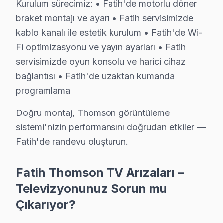
2.
Ses Problemi
: Sesin kesilmesi ya da kısılmaması. B
Kurulum sürecimiz: • Fatih'de motorlu döner
braket montajı ve ayarı • Fatih servisimizde
3.
Anakart Arızası
: Cihazın açılmaması veya uzaktan k
kablo kanalı ile estetik kurulum • Fatih'de Wi-
4.
Güç Kaynağı Problemleri
: Cihazın açılmaması veya
Fi optimizasyonu ve yayın ayarları • Fatih
5.
Yazılım Sorunları
: Güncellemelerin yapılamaması ve
servisimizde oyun konsolu ve harici cihaz
Bu arızalar, Fatih bölgesinde hizmet sunan tamirlerimi
bağlantısı • Fatih'de uzaktan kumanda
programlama
Fatih'de Thomson TV Arıza Verileri 2025
Doğru montaj, Thomson görüntüleme
Aksaray'da Thomson TV Servisi
sistemi'nizin performansını doğrudan etkiler —
Aksaray, eski binaları ve yoğun elektrik altyapısıyla bi
Fatih'de randevu oluşturun.
Akşemsettin'de Thomson TV Servisi
Fatih Thomson TV Arızaları –
Akşemsettin Mahallesi, hem tarihi hem de modern yapılar
Televizyonunuz Sorun mu
Çıkarıyor?
Alemdar'da Thomson TV Servisi
Alemdar Mahallesi'nde, Thomson TV'lerde en sık rastlana