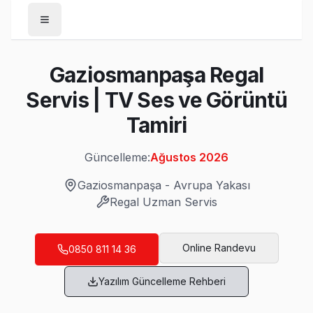
Anasayfa
Gaziosmanpaşa Regal
/
Gaziosmanpaşa
Servis | TV Ses ve Görüntü
/
Regal
Tamiri
Son Güncelleme:
Ağustos 2026
Güncelleme:
Ağustos 2026
Gaziosmanpaşa
-
Avrupa Yakası
Regal
Uzman Servis
Gaziosmanpaşa'da Mahalle Mahalle Regal 
Bağlarbaşı Regal Servis
Online Randevu
0850 811 14 36
Bağlarbaşı mahallesi Regal TV servisi için ön değerlendirm
Yazılım Güncelleme Rehberi
Regal Servis Merkezi →