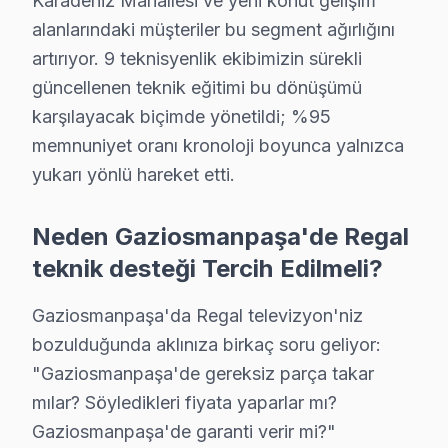
Karadeniz Mahallesi ve yeni konut gelişim
alanlarındaki müşteriler bu segment ağırlığını
Uzun ömür sırları:
artırıyor. 9 teknisyenlik ekibimizin sürekli
• Gaziosmanpaşa'de havalandırma deliklerini kapatmay
güncellenen teknik eğitimi bu dönüşümü
• Gaziosmanpaşa'de günlük kullanımda standby yerine
karşılayacak biçimde yönetildi; %95
• Yüksek nem ortamlarında Gaziosmanpaşa'de panel'y
memnuniyet oranı kronoloji boyunca yalnızca
• Gaziosmanpaşa'de nem ve soğuk ortamlardan akıllı
yukarı yönlü hareket etti.
• Gaziosmanpaşa'de fırtına öncesi şebeke aşırı gerili
• Gaziosmanpaşa'de ekran temizliği için yalnızca kuru 
Neden Gaziosmanpaşa'de Regal
Bu önerileri uygulayarak Gaziosmanpaşa'da Regal LED 
teknik desteği Tercih Edilmeli?
Gaziosmanpaşa Regal TV Teknik Destek Kap
Gaziosmanpaşa'da Regal televizyon'niz
Gaziosmanpaşa'de Regal televizyon paneli sahiplerin
bozulduğunda aklınıza birkaç soru geliyor:
"Gaziosmanpaşa'de gereksiz parça takar
VA Panel/IPS Panel ve Ekran Onarımı: Renk bozulması, 
mılar? Söyledikleri fiyata yaparlar mı?
Kart Düzeyinde Onarım işlemi: Ana kart, güç kartı ve
Gaziosmanpaşa'de garanti verir mi?"
Smart televizyon Platform Sorunları: Smart TV ve UHD