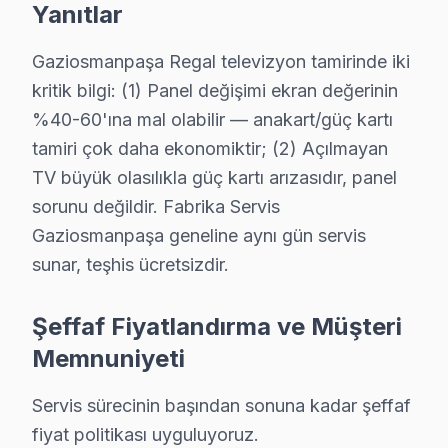
Yanıtlar
· Ortalama tamir süresi:
1–2 iş günü
· Tüm işlemler
2 yıl garantili
Gaziosmanpaşa Regal televizyon tamirinde iki
kritik bilgi: (1) Panel değişimi ekran değerinin
%40-60'ına mal olabilir — anakart/güç kartı
Bu sayfayla ilgili hizmet sayfaları:
tamiri çok daha ekonomiktir; (2) Açılmayan
↑ Regal Servis Ana Sayfası
TV büyük olasılıkla güç kartı arızasıdır, panel
↑ Gaziosmanpaşa TV Servis Merkezi
sorunu değildir. Fabrika Servis
Gaziosmanpaşa geneline aynı gün servis
sunar, teşhis ücretsizdir.
Gaziosmanpaşa Yakın İlçelerde Regal Servisi
Şeffaf Fiyatlandırma ve Müşteri
· Arnavutköy Regal
· Avcılar Regal
Memnuniyeti
Servis sürecinin başından sonuna kadar şeffaf
· Bağcılar Regal
· Bahçelievler Regal
fiyat politikası uyguluyoruz.