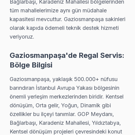
Bağlarbaşı, Karadeniz Mahallesi bölgelerinden
GOP Meydanı yakınındaki Regal kullanıcıları randevula
tüm mahallelerimize aynı gün müdahale
Ekibimiz GOP Meydanı ve Bağlarbaşı odaklarına önceli
kapasitesi mevcuttur. Gaziosmanpaşa sakinleri
olarak kapıda ödemeli teknik destek hizmeti
Gaziosmanpaşa Regal TV Servisi – Sık Sorulan
veriyoruz.
S: Gaziosmanpaşa'de arıza tespit nasıl yapılıyor?
C: Gaziosmanpaşa servisimizde müşterinin sorunu dinley
Gaziosmanpaşa'de Regal Servis:
S: Gaziosmanpaşa'de ekran donması ya da bulanıklık
Bölge Bilgisi
C: Panel teknolojisine, LED aydınlatma sistemine, T-Co
S: Gaziosmanpaşa'de ekran açılıp kapanması ne göste
Gaziosmanpaşa, yaklaşık 500.000+ nüfusu
barındıran İstanbul Avrupa Yakası bölgesinin
C: Standby sorunudur. Güç kartı arızası, anakart kapasi
önemli yerleşim merkezlerinden biridir. Kentsel
S: "Turuncu ışık yanıyor ama televizyon ünitesi açıl
dönüşüm, Orta gelir, Yoğun, Dinamik gibi
C: Standby modu çalışıyor ama ana devre sorun yaşıy
özellikler bu ilçeyi tanımlar. GOP Meydanı,
S: Gaziosmanpaşa'de WiFi/Ethernet bağlanmıyor soru
Bağlarbaşı, Karadeniz Mahallesi, Yıldıztabya,
C: Smart panel'lerde ağ modülü arızası, yazılım soru
Kentsel dönüşüm projeleri çevresindeki konut