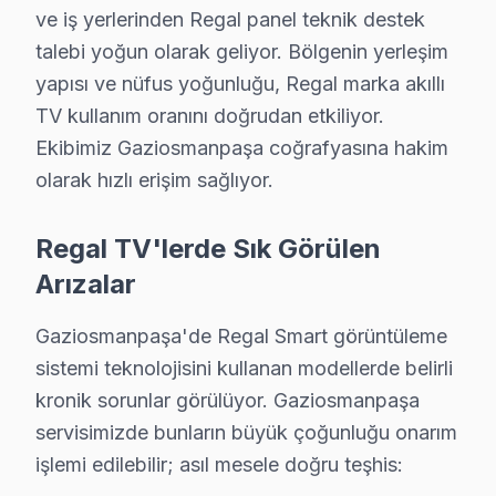
S: Gaziosmanpaşa'de hangi arızalarda tamir yapılır, han
ve iş yerlerinden Regal panel teknik destek
C: Panel piksel arızası, dallanma, tam kararma durumlar
talebi yoğun olarak geliyor. Bölgenin yerleşim
S: Gaziosmanpaşa'de Regal akıllı TV'lerde en sık karş
yapısı ve nüfus yoğunluğu, Regal marka akıllı
C: Gaziosmanpaşa servisimizde Regal Uzaktan kumanda s
TV kullanım oranını doğrudan etkiliyor.
S: Gaziosmanpaşa'de Regal 4K modeli modelinde hangi
Ekibimiz Gaziosmanpaşa coğrafyasına hakim
olarak hızlı erişim sağlıyor.
C: Gaziosmanpaşa'de Regal 4K modeli modelinde Uzaktan
S: Gaziosmanpaşa'de Regal görüntüleme sistemi Smar
Regal TV'lerde Sık Görülen
C: Gaziosmanpaşa servisimize başvurmadan önce şunları
Arızalar
Gaziosmanpaşa'de Regal Hizmete Nasıl Ulaşıl
Gaziosmanpaşa'de Regal Smart görüntüleme
Gaziosmanpaşa sakinleri için Regal televizyon servisi 
sistemi teknolojisini kullanan modellerde belirli
Telefon: 0850 811 14 36
kronik sorunlar görülüyor. Gaziosmanpaşa
• Gaziosmanpaşa'de WhatsApp üzerinden de destek
servisimizde bunların büyük çoğunluğu onarım
• Gaziosmanpaşa genelinde aynı gün Regal televizyon 
işlemi edilebilir; asıl mesele doğru teşhis:
• Gaziosmanpaşa'ye belirlenen saatte Regal uzmanı 