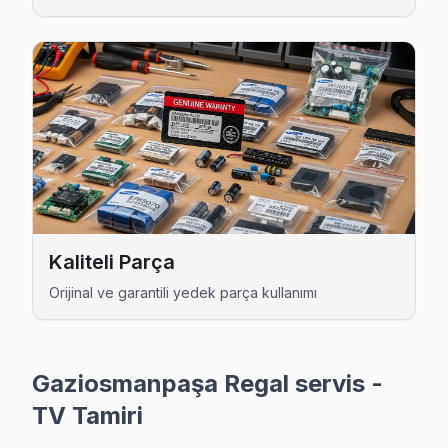
Yıldıztabya Regal Servis
Yıldıztabya'deki Regal TV kullanıcılarına ikinci el cihaz alı
Yıldıztabya Regal Açılmıyor Arıza →
Gaziosmanpaşa Regal TV Servis Hizmet Bölge
Gaziosmanpaşa bölgesine kapıya gelen Regal TV tamir servisi hi
Kaliteli Parça
Orijinal ve garantili yedek parça kullanımı
Gaziosmanpaşa Regal servis -
TV Tamiri