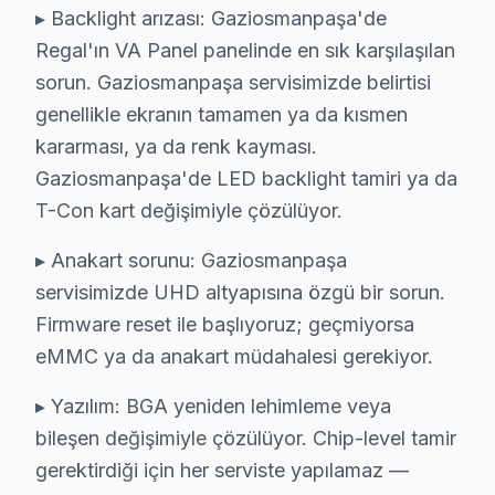
▸ Backlight arızası: Gaziosmanpaşa'de
Gaziosmanpaşa Yerinde Servis Detayları: Gaziosmanpaşa'
Regal'ın VA Panel panelinde en sık karşılaşılan
GOP Meydanı, Bağlarbaşı, Karadeniz Mahallesi çevres
sorun. Gaziosmanpaşa servisimizde belirtisi
Bizi arayın, bakalım. 0850 811 14 36
genellikle ekranın tamamen ya da kısmen
kararması, ya da renk kayması.
Gaziosmanpaşa Regal Televizyon Servisi İçin 
Gaziosmanpaşa'de LED backlight tamiri ya da
Gaziosmanpaşa'de Regal marka televizyonunuz arızala
T-Con kart değişimiyle çözülüyor.
Gaziosmanpaşa Sektör Deneyimi: Gaziosmanpaşa ve çevr
▸ Anakart sorunu: Gaziosmanpaşa
Gaziosmanpaşa'de Profesyonel Garanti: Gaziosmanpaşa s
servisimizde UHD altyapısına özgü bir sorun.
Regal Marka Eğitimi: bu TV yetkili teknik servis stand
Firmware reset ile başlıyoruz; geçmiyorsa
Gaziosmanpaşa Referansları: Gaziosmanpaşa sakinlerini
eMMC ya da anakart müdahalesi gerekiyor.
Bizi arayın, bakalım. 0850 811 14 36
▸ Yazılım: BGA yeniden lehimleme veya
Uzman Regal Teknisyen Ekibimiz
bileşen değişimiyle çözülüyor. Chip-level tamir
gerektirdiği için her serviste yapılamaz —
Gaziosmanpaşa Regal Hizmet'in başarısı, Gaziosmanpaş