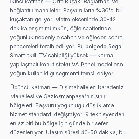
İkinci katman — Orta kuşak: Bağlarbaşı ve
Gaziosmanpaşa Regal TV Yerleştirme ve Bağla
bağlantılı mahalleler. Başvuruların %36'si bu
Yeni bir Regal televizyon aldıysanız, Gaziosmanpaşa'd
kuşaktan geliyor. Metro ekseninde 30-42
Sunduğumuz kurulum seçenekleri:
dakika erişim mümkün; öğle saatlerinde
• Gaziosmanpaşa'de motorlu döner braket montajı ve 
yoğunluk nedeniyle sabah ve öğleden sonra
pencereleri tercih ediliyor. Bu bölgede Regal
• Gaziosmanpaşa servisimizde kablo kanalı ile estetik
Smart akıllı TV sahipliği yüksek — karma
• Gaziosmanpaşa'de Wi-Fi optimizasyonu ve yayın aya
yapılaşmalı konut stoku VA Panel modellerin
• Gaziosmanpaşa servisimizde oyun konsolu ve harici 
yoğun kullanıldığı segmenti temsil ediyor.
• Gaziosmanpaşa'de uzaktan kumanda programlama
Regal televizyon ünitesi'nizin ilk açılışından itibaren
Üçüncü katman — Dış mahalleler: Karadeniz
Mahallesi ve Gaziosmanpaşa'nin sınır
Gaziosmanpaşa'da Regal Yıllık Bakım Sözleşm
bölgeleri. Başvuru yoğunluğu düşük ama
hizmet standardı değişmiyor: 9 teknisyenden
Regal akıllı TV'nizin uzun yıllar sorunsuz çalışması 
en az biri bu bölge için günde bir sefer
Bakım kapsamımız:
düzenleniyor. Ulaşım süresi 40-50 dakika; bu
• Gaziosmanpaşa'de panel ve LED backlight kontrolü