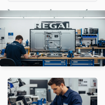
Gaziosmanpaşa'da Karadeniz mahallesi için Regal TV tami
Karadeniz Regal Anakart Tamiri →
Karayolları Regal Servis
Gaziosmanpaşa'da Karayolları mahallesi için Regal TV tam
Gaziosmanpaşa Regal Servis →
Karlıtepe Regal Servis
Regal TV Karlıtepe adresinde firmware güncellemesi sonras
Karlıtepe Regal Anakart Tamiri →
Kazım Karabekir Regal Servis
Kazım Karabekir mahallesi Regal TV servisinde şeffaf çalışı
Kazım Karabekir Regal Açılmıyor Arıza →
Mevlana Regal Servis
Mevlana sakinleri Regal TV arızaları için sık bizi tercih ediy