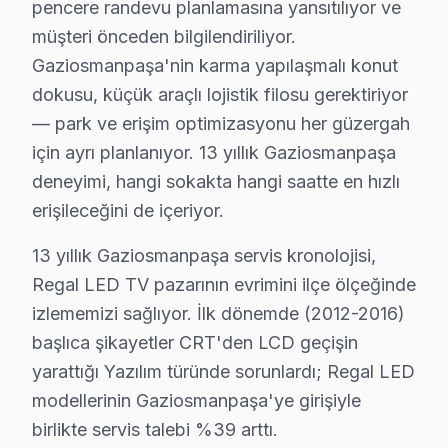
pencere randevu planlamasına yansıtılıyor ve
• Soğutma fanı temizliği ve termal macun yenileme —
müşteri önceden bilgilendiriliyor.
• Gaziosmanpaşa'de anakart kapasitör ve kondansatö
Gaziosmanpaşa'nin karma yapılaşmalı konut
• HDMI port ve bağlantı noktası temizliği — Gaziosm
dokusu, küçük araçlı lojistik filosu gerektiriyor
• Gaziosmanpaşa'de yazılım ve firmware güncelleme 
— park ve erişim optimizasyonu her güzergah
Gaziosmanpaşa'da düzenli bakım yaptıran müşterileri
için ayrı planlanıyor. 13 yıllık Gaziosmanpaşa
deneyimi, hangi sokakta hangi saatte en hızlı
Gaziosmanpaşa Regal Servis Hizmeti – Yerind
erişileceğini de içeriyor.
Gaziosmanpaşa'de aniden arızalanan Regal görüntüleme
13 yıllık Gaziosmanpaşa servis kronolojisi,
Gaziosmanpaşa'de yerinde servis avantajları:
Regal LED TV pazarının evrimini ilçe ölçeğinde
• Gaziosmanpaşa'de randevu sonrası 1-2 saat içinde k
izlememizi sağlıyor. İlk dönemde (2012-2016)
• Gaziosmanpaşa servisimizde tüm marka ve model u
başlıca şikayetler CRT'den LCD geçişin
• Gaziosmanpaşa'de orijinal parça stok garantisi
yarattığı Yazılım türünde sorunlardı; Regal LED
• Gaziosmanpaşa servisimizde servis sonrası test ve k
modellerinin Gaziosmanpaşa'ye girişiyle
• Gaziosmanpaşa'de fatura ve resmi garanti belgesi
birlikte servis talebi %39 arttı.