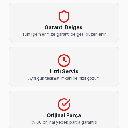
Barbaros Hayrettin Paşa Regal Servis
Regal marka TV'niz Barbaros Hayrettin Paşa'de çalışmıyorsa
Gaziosmanpaşa TV Servis Merkezi →
Garanti Belgesi
Fevzi Çakmak Regal Servis
Tüm işlemlerimize garanti belgesi düzenlenir
Fevzi Çakmak mahallesinde Regal TV arızaları için aynı gün 
Fevzi Çakmak Regal Açılmıyor Arıza →
Hürriyet Regal Servis
Hürriyet sakinleri Regal TV arızaları için sık bizi tercih ediy
Hızlı Servis
Aynı gün teslimat imkanı ile hızlı çözüm
Regal Servis Merkezi →
İsmetpaşa Regal Servis
Gaziosmanpaşa'da İsmetpaşa bölgesi dahil tüm hizmet alanımı
Gaziosmanpaşa TV Servis Merkezi →
Orijinal Parça
Karadeniz Regal Servis
%100 orijinal yedek parça garantisi