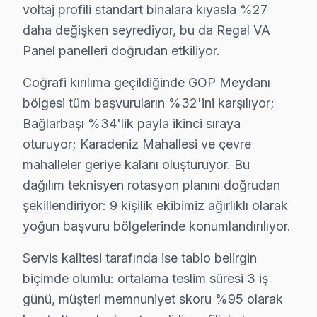
voltaj profili standart binalara kıyasla %27
Hürriyet Mahallesi, farklı kültürlerin bir arada yaşadığ
daha değişken seyrediyor, bu da Regal VA
İsmetpaşa'da Regal TV Servisi
Panel panelleri doğrudan etkiliyor.
İsmetpaşa, sakin bir yaşam sunan, çoğunlukla ailelerin 
Coğrafi kırılıma geçildiğinde GOP Meydanı
Karadeniz'de Regal TV Servisi
bölgesi tüm başvuruların %32'ini karşılıyor;
Bağlarbaşı %34'lik payla ikinci sıraya
Karadeniz Mahallesi, güzel doğasıyla ön plana çıkan bir
oturuyor; Karadeniz Mahallesi ve çevre
Karayolları'nda Regal TV Servisi
mahalleler geriye kalanı oluşturuyor. Bu
dağılım teknisyen rotasyon planını doğrudan
Karayolları, ulaşım açısından oldukça stratejik bir kon
şekillendiriyor: 9 kişilik ekibimiz ağırlıklı olarak
Karlıtepe'de Regal TV Servisi
yoğun başvuru bölgelerinde konumlandırılıyor.
Karlıtepe Mahallesi, özellikle ailelerin tercih ettiği
Servis kalitesi tarafında ise tablo belirgin
Kazım Karabekir'de Regal TV Servisi
biçimde olumlu: ortalama teslim süresi 3 iş
günü, müşteri memnuniyet skoru %95 olarak
Kazım Karabekir Mahallesi, canlı ve hareketli bir yapıy