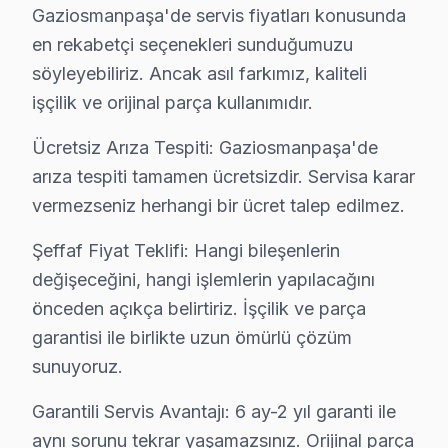
Gaziosmanpaşa'de servis fiyatları konusunda
· Bakırköy Regal
· Başakşehir Regal
en rekabetçi seçenekleri sunduğumuzu
· Bayrampaşa Regal
· Beşiktaş Regal
söyleyebiliriz. Ancak asıl farkımız, kaliteli
işçilik ve orijinal parça kullanımıdır.
Gaziosmanpaşa Diğer Marka Servisleri
Ücretsiz Arıza Tespiti: Gaziosmanpaşa'de
· Gaziosmanpaşa Sony
· Gaziosmanpaşa Philips
arıza tespiti tamamen ücretsizdir. Servisa karar
vermezseniz herhangi bir ücret talep edilmez.
· Gaziosmanpaşa Hi-Level
· Gaziosmanpaşa iFFALCON
Şeffaf Fiyat Teklifi: Hangi bileşenlerin
değişeceğini, hangi işlemlerin yapılacağını
· Gaziosmanpaşa Samsung
· Gaziosmanpaşa LG
önceden açıkça belirtiriz. İşçilik ve parça
garantisi ile birlikte uzun ömürlü çözüm
· Gaziosmanpaşa Panasonic
· Gaziosmanpaşa Toshiba
sunuyoruz.
Garantili Servis Avantajı: 6 ay-2 yıl garanti ile
aynı sorunu tekrar yaşamazsınız. Orijinal parça