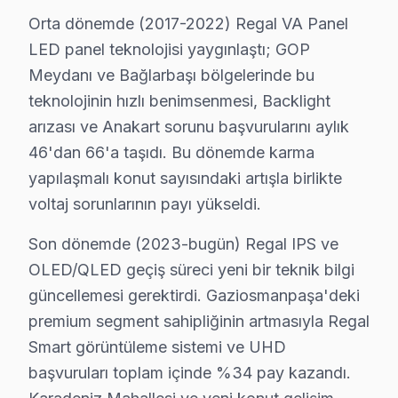
Gaziosmanpaşa'da Regal yetkili servis kalitesinde tekni
Orta dönemde (2017-2022) Regal VA Panel
LED panel teknolojisi yaygınlaştı; GOP
Regal Orijinal Yedek Parça Garantisi – Gazio
Meydanı ve Bağlarbaşı bölgelerinde bu
Gaziosmanpaşa'de orijinal Regal yedek parça kullanma
teknolojinin hızlı benimsenmesi, Backlight
Gaziosmanpaşa'de temin ettiğimiz parçalar:
arızası ve Anakart sorunu başvurularını aylık
• Gaziosmanpaşa'de ekran panelleri (tüm boyut ve tek
46'dan 66'a taşıdı. Bu dönemde karma
• Gaziosmanpaşa servisimizde LED aydınlatma şeritleri
yapılaşmalı konut sayısındaki artışla birlikte
• Gaziosmanpaşa'de ana işlem kartı ve güç ünitesi
voltaj sorunlarının payı yükseldi.
• Gaziosmanpaşa servisimizde sinyal kartı, inverter ve 
Son dönemde (2023-bugün) Regal IPS ve
• Gaziosmanpaşa'de 24 ay parça garantisi dahil
OLED/QLED geçiş süreci yeni bir teknik bilgi
• Gaziosmanpaşa stoğumuzda olmayan parçalar 2-5 i
güncellemesi gerektirdi. Gaziosmanpaşa'deki
Muadil parça tercih etmeyin — Gaziosmanpaşa'da oriji
premium segment sahipliğinin artmasıyla Regal
Smart görüntüleme sistemi ve UHD
Gaziosmanpaşa'da Regal TV Bakım Rehberi – U
başvuruları toplam içinde %34 pay kazandı.
Regal televizyon ünitesi'nizin performansını yıllarca 