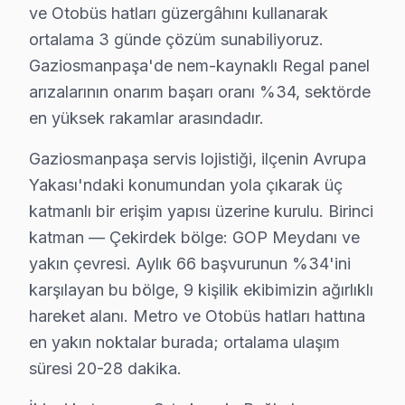
3. Arıza kaynağı tespit edilir: panel mi, anakart mı, güç
ve Otobüs hatları güzergâhını kullanarak
4. Yazılı fiyat teklifi sunulur; onay olmadan işlem başla
ortalama 3 günde çözüm sunabiliyoruz.
5. Orijinal veya OEM eşdeğer Regal parça ile onarım t
Gaziosmanpaşa'de nem-kaynaklı Regal panel
6. Tüm fonksiyonlar kapsamlı test edilir; garanti belgesi 
arızalarının onarım başarı oranı %34, sektörde
en yüksek rakamlar arasındadır.
bu marka TV Bakım Tavsiyeleri
Regal ekran'ler için en yaygın kullanıcı hatası; güç d
Gaziosmanpaşa servis lojistiği, ilçenin Avrupa
Regal panel'niz arızalandığında verileri (uygulama pro
Yakası'ndaki konumundan yola çıkarak üç
söz konusu model güvenilirliği standartlarında Regal se
katmanlı bir erişim yapısı üzerine kurulu. Birinci
katman — Çekirdek bölge: GOP Meydanı ve
Gaziosmanpaşa Mahalle Bazlı Regal TV Servi
yakın çevresi. Aylık 66 başvurunun %34'ini
Gaziosmanpaşa genelinde Regal LED TV teknik servis h
karşılayan bu bölge, 9 kişilik ekibimizin ağırlıklı
hareket alanı. Metro ve Otobüs hatları hattına
Bağlarbaşı, Barbaros Hayrettin Paşa, Fevzi Çakmak, H
en yakın noktalar burada; ortalama ulaşım
Karadeniz, Karayolları, Karlıtepe, Kazım Karabekir,
süresi 20-28 dakika.
Pazariçi, Sarıgöl, Şemsipaşa, Yenidoğan, Yıldıztabya 