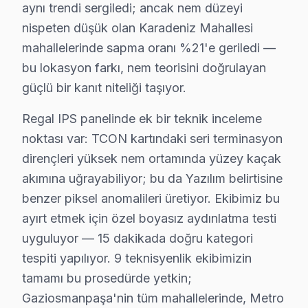
aynı trendi sergiledi; ancak nem düzeyi
Gaziosmanpaşa bölgesinde Regal televizyon ünitesi tamiri 
nispeten düşük olan Karadeniz Mahallesi
Regal TV Teknik Rehberi: Panel, Teşhis ve Ona
mahallelerinde sapma oranı %21'e geriledi —
bu lokasyon farkı, nem teorisini doğrulayan
Regal televizyonlarınızın düzeltme ve bakımında Gazio
güçlü bir kanıt niteliği taşıyor.
Regal TV Teknik Profil ve Servis Rehberi
Regal IPS panelinde ek bir teknik inceleme
Regal LED TV Teknik Servis Rehberi
noktası var: TCON kartındaki seri terminasyon
Regal TV'lerde En Sık Karşılaşılan Arızalar
dirençleri yüksek nem ortamında yüzey kaçak
akımına uğrayabiliyor; bu da Yazılım belirtisine
Regal servisimizde en yaygın Anten otomatik arama hatas
benzer piksel anomalileri üretiyor. Ekibimiz bu
Regal Servis Yaklaşımımız
ayırt etmek için özel boyasız aydınlatma testi
Türk üretim gücü ilkeleri doğrultusunda Regal TV'lerde 
uyguluyor — 15 dakikada doğru kategori
Regal TV Onarım Süreci
tespiti yapılıyor. 9 teknisyenlik ekibimizin
1. Müşteri bildirir, servis ekibi arıza semptomlarını di
tamamı bu prosedürde yetkin;
2. Termal kamera, osiloskop, ESR ölçer ile elektronik bil
Gaziosmanpaşa'nin tüm mahallelerinde, Metro