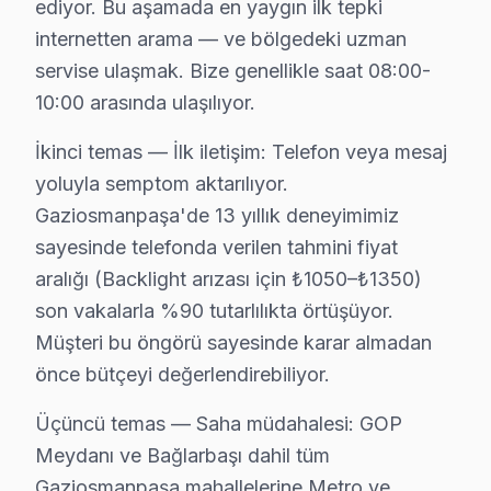
ediyor. Bu aşamada en yaygın ilk tepki
Yıldıztabya mahallesi, Gaziosmanpaşa'nın yenilikçi yüzü
internetten arama — ve bölgedeki uzman
servise ulaşmak. Bize genellikle saat 08:00-
Regal Teknoloji Evrimi ve Tamir Gereklilikleri
10:00 arasında ulaşılıyor.
Gaziosmanpaşa, İstanbul’un dinamik bir semti olarak hem
İkinci temas — İlk iletişim: Telefon veya mesaj
Örneğin, panel ya da ekran değişimi işlemleri, televizy
yoluyla semptom aktarılıyor.
Fiyatları etkileyen diğer etkenler ise garanti durumu, p
Gaziosmanpaşa'de 13 yıllık deneyimimiz
sayesinde telefonda verilen tahmini fiyat
Gaziosmanpaşa'de Regal Servisi: Fabrika Servi
aralığı (Backlight arızası için ₺1050–₺1350)
Gaziosmanpaşa, 20. yüzyılın başlarından itibaren hızlı 
son vakalarla %90 tutarlılıkta örtüşüyor.
Fabrika Servis, Gaziosmanpaşa bölgesinde Regal TV onarım
Müşteri bu öngörü sayesinde karar almadan
Geçmişten günümüze değişen elektronik tüketim alışkanl
önce bütçeyi değerlendirebiliyor.
Üçüncü temas — Saha müdahalesi: GOP
Gaziosmanpaşa Regal servis - TV Tamiri
Meydanı ve Bağlarbaşı dahil tüm
Gaziosmanpaşa'da Regal servise gitmeden önce biliyor
Gaziosmanpaşa mahallelerine Metro ve