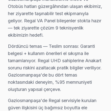
Açıkçası, Gereksiz parça değişimini önermiyor, ölçüm y
Otobüs hatları güzergâhından ulaşan ekibimiz,
her ziyarette taşınabilir test ekipmanıyla
Pratikte şunu görüyoruz: Yazılı fiyat teklifi için bizi
geliyor. Regal VA Panel bileşenler stokta hazır
Şeffaf Fiyatlandırma ve Müşteri Memnuniyeti
— tek ziyarette çözüm 9 teknisyenlik
ekibimizin hedefi.
Servis sürecinin başından sonuna kadar şeffaf fiyat pol
Ücretsiz Arıza Tespiti: Gaziosmanpaşa'de arıza tespiti
Dördüncü temas — Teslim sonrası: Garanti
Şeffaf Fiyat Teklifi: Hangi bileşenlerin değişeceğini, h
belgesi + kullanım önerileri el sıkışma ile
Garantili Servis Avantajı: 6 ay-2 yıl garanti ile aynı s
tamamlanıyor. Regal UHD sahiplerine Anakart
» Basit arızalarda aynı gün servis tamamlanır. Karmaş
sorunu riskini azaltacak pratik bilgiler veriliyor.
Gaziosmanpaşa'de bu dört temas
Gaziosmanpaşa × Regal: Yerel İçerik ve Dene
noktasındaki deneyim, %95 memnuniyeti
oluşturan yapısal çerçeve.
Gaziosmanpaşa'de Regal TV onarımında para harcamanın
Ama değer hesabı yalnızca ilk satın alma fiyatıyla bi
Gaziosmanpaşa'de Regal servisiyle kurulan
orta gelirli profilli Gaziosmanpaşa'de müşterilerimiz
güven ilişkisini üç bağımsız boyutta ele