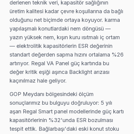
derlenen teknik veri, kapasitör sağlığının
Gaziosmanpaşa, yaklaşık 500.000+ nüfusu barındıran İs
üretim kalitesi kadar çevre koşullarına da bağlı
olduğunu net biçimde ortaya koyuyor. karma
Regal TV'lerde Sık Görülen Arızalar
yapılaşmalı konutlardaki nem döngüsü —
Gaziosmanpaşa'de Regal Smart görüntüleme sistemi tekn
yazın yüksek nem, kışın kuru ısıtmalı iç ortam
▸ Backlight arızası: Gaziosmanpaşa'de Regal'ın VA Pan
— elektrolitik kapasitörlerin ESR değerinin
standart değerden sapma hızını ortalama %26
▸ Anakart sorunu: atölyemizde UHD altyapısına özgü b
artırıyor. Regal VA Panel güç kartında bu
▸ Yazılım: BGA yeniden lehimleme veya bileşen değişi
değer kritik eşiği aşınca Backlight arızası
▸ Güç kartı: Gaziosmanpaşa'de daha az bilinen ama sık
kaçınılmaz hale geliyor.
Gaziosmanpaşa'de hangi belirtiyle gelirseniz gelin — te
GOP Meydanı bölgesindeki ölçüm
Gaziosmanpaşa Regal TV Arızaları – Televizy
sonuçlarımız bu bulguyu doğruluyor: 5 yılı
Gaziosmanpaşa'de Regal televizyon arızası yaşanınca il
aşan Regal Smart panel modellerinde güç kartı
Ekran tamamen karardıysa ya da görüntü titriyorsa, bu 
kapasitörlerinin %32'unda ESR bozulması
tespit ettik. Bağlarbaşı'daki eski konut stoku
Regal Smart ekran platformunda yaşanan donma, uygulam