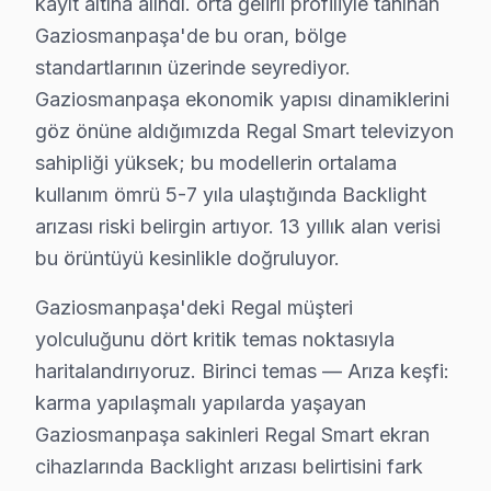
kayıt altına alındı. orta gelirli profiliyle tanınan
Mevlana'da Regal TV Servisi
Gaziosmanpaşa'de bu oran, bölge
Mevlana Mahallesi, sosyal yaşamın aktif olduğu, çeşitli
standartlarının üzerinde seyrediyor.
Gaziosmanpaşa ekonomik yapısı dinamiklerini
Pazariçi'nde Regal TV Servisi
göz önüne aldığımızda Regal Smart televizyon
Pazariçi, dinamik bir atmosfer sunan ve yerel ticaretl
sahipliği yüksek; bu modellerin ortalama
kullanım ömrü 5-7 yıla ulaştığında Backlight
Sarıgöl'de Regal TV Servisi
arızası riski belirgin artıyor. 13 yıllık alan verisi
Sarıgöl Mahallesi, ailelerin tercih ettiği huzurlu bir y
bu örüntüyü kesinlikle doğruluyor.
Şemsipaşa'da Regal TV Servisi
Gaziosmanpaşa'deki Regal müşteri
Şemsipaşa mahallesi, Gaziosmanpaşa'nın dinamik yapısıyl
yolculuğunu dört kritik temas noktasıyla
haritalandırıyoruz. Birinci temas — Arıza keşfi:
Yenidoğan'da Regal TV Servisi
karma yapılaşmalı yapılarda yaşayan
Yenidoğan mahallesi, Gaziosmanpaşa'nın köklü geçmişini
Gaziosmanpaşa sakinleri Regal Smart ekran
cihazlarında Backlight arızası belirtisini fark
Yıldıztabya'da Regal TV Servisi