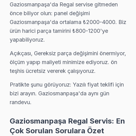
Gaziosmanpaşa'da Regal servise gitmeden
önce biliyor olun: panel değişimi
Gaziosmanpaşa'da ortalama ₺2000-4000. Biz
ürün harici parça tamirini ₺800-1200'ye
yapabiliyoruz.
Açıkçası, Gereksiz parça değişimini önermiyor,
Regal Uzman Teknisyen Ekibi — Gaziosmanpaşa
ölçüm yapıp maliyeti minimize ediyoruz. ön
teşhis ücretsiz vererek çalışıyoruz.
Serkan Y. — Regal Servis Uzmanı
13 yıllık Regal TV tamir deneyimi. Gaziosmanpaşa ve çevre i
Pratikte şunu görüyoruz: Yazılı fiyat teklifi için
· Regal fabrika servis sertifikası
bizi arayın. Gaziosmanpaşa'da aynı gün
· Orijinal ve OEM yedek parça tedarikçisi
randevu.
· 2010'dan günümüze tüm Regal modelleri
Gaziosmanpaşa Servis İstatistikleri
Gaziosmanpaşa Regal Servis: En
· Gaziosmanpaşa'de
510+
Regal TV tamiri
Çok Sorulan Sorulara Özet
· Müşteri memnuniyeti
%97