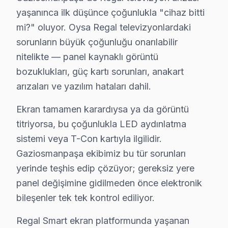
Gaziosmanpaşa'de bu marka teknik destek hizmetimiz T
yaşanınca ilk düşünce çoğunlukla "cihaz bitti
Gaziosmanpaşa Regal servis ekibi olarak, Gaziosmanpaş
mi?" oluyor. Oysa Regal televizyonlardaki
sorunların büyük çoğunluğu onarılabilir
Gaziosmanpaşa'de Regal Tamiri — 2009'dan 
nitelikte — panel kaynaklı görüntü
2009'dan bugüne Regal servis deneyimimizin Gaziosm
bozuklukları, güç kartı sorunları, anakart
İlk yıllarda Regal TV'lerde en büyük sorun Backlight
arızaları ve yazılım hataları dahil.
Regal modellerinde 13 yıllık teknik deneyim birikimini
Ekran tamamen karardıysa ya da görüntü
Gaziosmanpaşa'de 3592 işlemin %94'ü "memnun" veya "
titriyorsa, bu çoğunlukla LED aydınlatma
Somut E-E-A-T örnekleri: Backlight arızası vakasında t
sistemi veya T-Con kartıyla ilgilidir.
Gaziosmanpaşa bölgesine özgü: GOP Meydanı çevresind
Gaziosmanpaşa ekibimiz bu tür sorunları
yerinde teşhis edip çözüyor; gereksiz yere
Gaziosmanpaşa Regal Servisimizin Hizmet Ver
panel değişimine gidilmeden önce elektronik
Gaziosmanpaşa'da Regal televizyon servisi arıyorsanız
bileşenler tek tek kontrol ediliyor.
Regal Smart ekran platformunda yaşanan