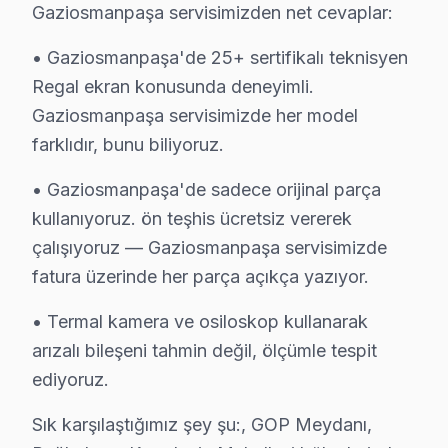
Gaziosmanpaşa servisimizden net cevaplar:
Port ve Bağlantı Tamiri: HDMI, USB ve optik ses çıkış
» Gaziosmanpaşa genelinde mobil servis ekibimizle yer
• Gaziosmanpaşa'de 25+ sertifikalı teknisyen
Regal ekran konusunda deneyimli.
Regal Servisi Garanti ve Sonrası Destek
Gaziosmanpaşa servisimizde her model
farklıdır, bunu biliyoruz.
Gaziosmanpaşa Regal TV Servis Garanti Belgesi - 1 Yıl Parça 
Gaziosmanpaşa Regal TV müşterilerimize verdiğimiz s
• Gaziosmanpaşa'de sadece orijinal parça
• 6 aylık işçilik güvencesi: Gaziosmanpaşa'de Regal arı
kullanıyoruz. ön teşhis ücretsiz vererek
• Regal yedek parça garantisi: Gaziosmanpaşa'de taktığı
çalışıyoruz — Gaziosmanpaşa servisimizde
• İmzalı Regal garanti belgesi: Gaziosmanpaşa servis çık
fatura üzerinde her parça açıkça yazıyor.
• Regal TV tamiri sonrası işçilik garantimiz eksiksiz uyg
• Termal kamera ve osiloskop kullanarak
• Gaziosmanpaşa Regal sonrası destek: Merak ettiğiniz
arızalı bileşeni tahmin değil, ölçümle tespit
ediyoruz.
Gaziosmanpaşa Regal Servis Bölge Kapsamı
Sık karşılaştığımız şey şu:, GOP Meydanı,
Gaziosmanpaşa'de Regal servis kapsamımız GOP Meydanı