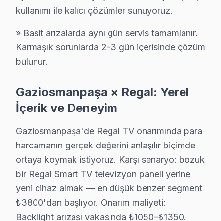
Gaziosmanpaşa Regal Servis: En Çok Sorulan
kullanımı ile kalıcı çözümler sunuyoruz.
Gaziosmanpaşa Regal televizyon tamirinde iki kritik 
» Basit arızalarda aynı gün servis tamamlanır.
Karmaşık sorunlarda 2-3 gün içerisinde çözüm
bulunur.
Regal TV — Fabrika Servis
Gaziosmanpaşa × Regal: Yerel
İçerik ve Deneyim
✓ 15+ Yıl Deneyim
✓ Yazılı Garanti Belgesi
Gaziosmanpaşa'de Regal TV onarımında para
✓ Orijinal Yedek Parça
harcamanın gerçek değerini anlaşılır biçimde
✓ Ücretsiz Arıza Tespiti
ortaya koymak istiyoruz. Karşı senaryo: bozuk
bir Regal Smart TV televizyon paneli yerine
Gaziosmanpaşa ve Elektronik Tüketim Tarihi
yeni cihaz almak — en düşük benzer segment
Gaziosmanpaşa, İstanbul'un kuzeyinde konumlanan dinami
₺3800'dan başlıyor. Onarım maliyeti:
Backlight arızası vakasında ₺1050–₺1350.
Coğrafi olarak, ilçenin ulaşım ağının gelişmesi, elektro