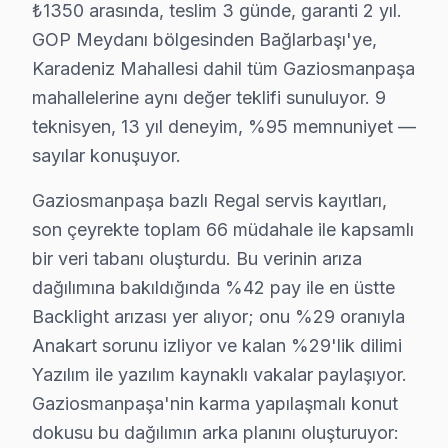
₺1350 arasında, teslim 3 günde, garanti 2 yıl.
5.
Yazılım Problemleri
GOP Meydanı bölgesinden Bağlarbaşı'ye,
Regal televizyonların bazı modellerinde güncelleme sonr
Karadeniz Mahallesi dahil tüm Gaziosmanpaşa
Gaziosmanpaşa'da Regal televizyon sahipleri için teknik
mahallelerine aynı değer teklifi sunuluyor. 9
teknisyen, 13 yıl deneyim, %95 memnuniyet —
Regal TV'nin Gaziosmanpaşa'deki Yeri
sayılar konuşuyor.
Bağlarbaşı'nda Regal TV Servisi
Gaziosmanpaşa bazlı Regal servis kayıtları,
Bağlarbaşı, yıllar içinde farklı nesillere ev sahipliği
son çeyrekte toplam 66 müdahale ile kapsamlı
bir veri tabanı oluşturdu. Bu verinin arıza
Barbaros Hayrettin Paşa'da Regal TV Servisi
dağılımına bakıldığında %42 pay ile en üstte
Barbaros Hayrettin Paşa, hem tarihi dokusuyla hem de mo
Backlight arızası yer alıyor; onu %29 oranıyla
Anakart sorunu izliyor ve kalan %29'lik dilimi
Fevzi Çakmak'ta Regal TV Servisi
Yazılım ile yazılım kaynaklı vakalar paylaşıyor.
Fevzi Çakmak Mahallesi, aktif sosyal yaşamı ve çeşitli 
Gaziosmanpaşa'nin karma yapılaşmalı konut
Hürriyet'te Regal TV Servisi
dokusu bu dağılımın arka planını oluşturuyor: