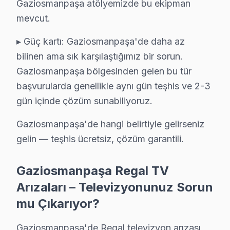
Gaziosmanpaşa atölyemizde bu ekipman
• Gaziosmanpaşa'de Regal Yetkili Hizmet Sertifikasyo
mevcut.
Gaziosmanpaşa teknisyenlerimiz Regal tarafından resmi 
▸ Güç kartı: Gaziosmanpaşa'de daha az
• Gaziosmanpaşa'de BGA ve SMD Lehimleme Uzmanl
bilinen ama sık karşılaştığımız bir sorun.
Gaziosmanpaşa servisimizde mikro-elektronik konusun
Gaziosmanpaşa bölgesinden gelen bu tür
• Yazılım ve Firmware Yükseltmesi
başvurularda genellikle aynı gün teşhis ve 2-3
Wi-Fi bağlantı sorunlarından fabrika ayarları sıfırlam
gün içinde çözüm sunabiliyoruz.
• Gaziosmanpaşa'de Sürekli Eğitim Programları
Gaziosmanpaşa servisimizde modern teknolojilere ayak 
Gaziosmanpaşa'de hangi belirtiyle gelirseniz
gelin — teşhis ücretsiz, çözüm garantili.
» Her teknik işlem, titizlik ve şeffaflık ilkesiyle yürü
Gaziosmanpaşa'de televizyon servis ihtiyacınız için, g
Gaziosmanpaşa Regal TV
Gaziosmanpaşa Regal servis Merkezi
Arızaları – Televizyonunuz Sorun
mu Çıkarıyor?
Gaziosmanpaşa Regal uzman ekibimiz, Gaziosmanpaşa böl
Gaziosmanpaşa'de Regal servis talebiniz için bizi aray
Gaziosmanpaşa'de Regal televizyon arızası