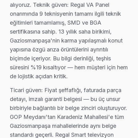
Gaziosmanpaşa bazlı Regal servis kayıtları, son çeyrek
alıyoruz. Teknik güven: Regal VA Panel
Coğrafi kırılıma geçildiğinde GOP Meydanı bölgesi tüm 
onarımında 9 teknisyenin tamamı ilgili teknik
eğitimleri tamamlamış, SMD ve BGA
Servis kalitesi tarafında ise tablo belirgin biçimde ol
sertifikasına sahip. 13 yıllık saha birikimi,
Gaziosmanpaşa'deki bu marka müşteri yolculuğunu dört k
Gaziosmanpaşa'nin karma yapılaşmalı konut
İkinci temas — İlk iletişim: Telefon veya mesaj yoluyl
yapısına özgü arıza örüntülerini ayrıntılı
Üçüncü temas — Saha müdahalesi: GOP Meydanı ve Bağlar
biçimde içeriyor. Bu bilgi derinliği, teşhis
Dördüncü temas — Teslim sonrası: Garanti belgesi + ku
süresini %19 kısaltıyor — hem müşteri için hem
Gaziosmanpaşa'de Regal servisiyle kurulan güven ilişkis
de lojistik açıdan kritik.
Ticari güven: Fiyat şeffaflığı, faturada parça detayı, 
Ticari güven: Fiyat şeffaflığı, faturada parça
İlişkisel güven: 13 yıl boyunca Gaziosmanpaşa'de kurul
detayı, imzalı garanti belgesi — bu üç unsur
Gaziosmanpaşa'de Regal onarımlarından derlenen teknik
birbiriyle bağlantılı bir belge zinciri oluşturuyor.
GOP Meydanı bölgesindeki ölçüm sonuçlarımız bu bulguy
GOP Meydanı'tan Karadeniz Mahallesi'e tüm
Regal IPS panelinde ek bir teknik inceleme noktası va
Gaziosmanpaşa mahallelerinde aynı belge
Gaziosmanpaşa servis lojistiği, ilçenin Avrupa Yakası'
standardı geçerli. Regal Smart televizyon