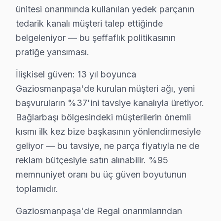
İkinci katman — Orta kuşak: Bağlarbaşı ve bağlantılı 
ünitesi onarımında kullanılan yedek parçanın
Üçüncü katman — Dış mahalleler: Karadeniz Mahallesi v
tedarik kanalı müşteri talep ettiğinde
13 yıllık Gaziosmanpaşa servis kronolojisi, Regal LED T
belgeleniyor — bu şeffaflık politikasının
pratiğe yansıması.
Orta dönemde (2017-2022) bu cihaz VA Panel LED panel t
Son dönemde (2023-bugün) bu marka IPS ve OLED/QLED ge
İlişkisel güven: 13 yıl boyunca
Gaziosmanpaşa'de kurulan müşteri ağı, yeni
Neden Gaziosmanpaşa'de Regal teknik desteği
başvuruların %37'ini tavsiye kanalıyla üretiyor.
Gaziosmanpaşa Regal TV Ekran Anakart Profesyonel Servis v
Bağlarbaşı bölgesindeki müşterilerin önemli
Gaziosmanpaşa'da Regal televizyon'niz bozulduğunda a
kısmı ilk kez bize başkasının yönlendirmesiyle
• Gaziosmanpaşa'de 25+ sertifikalı teknisyen Regal ek
geliyor — bu tavsiye, ne parça fiyatıyla ne de
• Gaziosmanpaşa'de sadece orijinal parça kullanıyoruz
reklam bütçesiyle satın alınabilir. %95
memnuniyet oranı bu üç güven boyutunun
• Termal kamera ve osiloskop kullanarak arızalı bileşe
toplamıdır.
Sık karşılaştığımız şey şu:, GOP Meydanı, Bağlarbaşı,
Gaziosmanpaşa'de Regal onarımlarından
Gaziosmanpaşa'de Regal Servis: Bölge Bilgisi