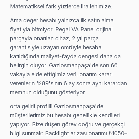
Matematiksel fark yüzlerce lira lehimize.
İlçedeki Regal televizyonların genel durumu, farklı mah
Sonuç olarak, Gaziosmanpaşa, tarihi ve coğrafi yapısıyl
Ama değer hesabı yalnızca ilk satın alma
fiyatıyla bitmiyor. Regal VA Panel orijinal
Gaziosmanpaşa Mahallelerinde Regal Servis 
parçayla onarılan cihaz, 2 yıl parça
garantisiyle uzayan ömrüyle hesaba
Gaziosmanpaşa bölgesinde Regal televizyonların sık karşı
katıldığında maliyet-fayda dengesi daha da
1.
Panel Sorunları
belirgin oluyor. Gaziosmanpaşa'de son 66
Panelde meydana gelen yanıklar ya da görüntü kaybı, kull
vakayla elde ettiğimiz veri, onarım kararı
2.
Anakart Arızaları
verenlerin %89'sının 6 ay sonra aynı karardan
Cihazın açılmaması ya da donma sorunları, anakart arıza
memnun olduğunu gösteriyor.
3.
Güç Kartı Problemleri
orta gelirli profilli Gaziosmanpaşa'de
Güç kartı arızaları, Regal televizyonlarda sık rastlana
müşterilerimiz bu hesabı genellikle kendileri
4.
Backlight Sorunları
yapıyor. Bize düşen görev doğru ve gerçekçi
Ekranın kararması ya da ışıklandırmanın düzgün çalışma
bilgi sunmak: Backlight arızası onarımı ₺1050–