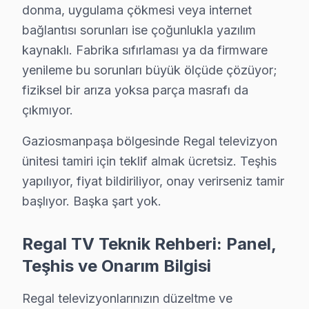
donma, uygulama çökmesi veya internet
Gaziosmanpaşa'da Regal Servisi — Sık Soru
bağlantısı sorunları ise çoğunlukla yazılım
kaynaklı. Fabrika sıfırlaması ya da firmware
Gaziosmanpaşa'de Regal tamirinden sonra sorun 
yenileme bu sorunları büyük ölçüde çözüyor;
Gaziosmanpaşa'de garanti kapsamındaki tüm sorunlar
ücre
fiziksel bir arıza yoksa parça masrafı da
Hafta sonu Regal TV servisi alabilir miyim?
çıkmıyor.
Hafta içi ve hafta sonu Cumartesi dahil
09:00–19:00
arası 
Gaziosmanpaşa bölgesinde Regal televizyon
Regal TV'de ses var ama görüntü yok, ne yapmal
ünitesi tamiri için teklif almak ücretsiz. Teşhis
Bu belirti Gaziosmanpaşa'de genellikle
LED backlight arız
yapılıyor, fiyat bildiriliyor, onay verirseniz tamir
başlıyor. Başka şart yok.
Regal TV Arızası İçin Gaziosmanpaşa'de Doğr
Regal TV Teknik Rehberi: Panel,
Gaziosmanpaşa'de Regal TV'nizi tamir ettirmek için doğru
Teşhis ve Onarım Bilgisi
Fabrika Servis olarak Gaziosmanpaşa dahil Avrupa Yakas
Regal televizyonlarınızın düzeltme ve
Şimdi arayın: 0850 811 14 36 — Gaziosmanpaşa'ye ayn