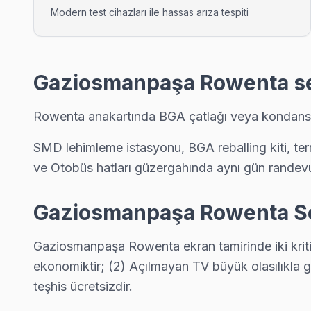
Karadeniz sakinleri için Rowenta TV tamir hizmetimiz: teşhis ü
Modern test cihazları ile hassas arıza tespiti
Gaziosmanpaşa Rowenta Servis →
Karayolları Rowenta Servis
Karayolları mahallesi Rowenta TV servis hattımız günlük olara
Gaziosmanpaşa Rowenta ser
Rowenta Servis Merkezi →
Rowenta anakartında BGA çatlağı veya kondansat
Karlıtepe Rowenta Servis
SMD lehimleme istasyonu, BGA reballing kiti, 
Karlıtepe sakinleri Rowenta TV arızaları için sık bizi tercih edi
ve Otobüs hatları güzergahında aynı gün randev
Rowenta Servis Merkezi →
Kazım Karabekir Rowenta Servis
Gaziosmanpaşa Rowenta Ser
Kazım Karabekir'deki Rowenta TV sahiplerinin yüzde sekseni t
Gaziosmanpaşa Rowenta Servis →
Gaziosmanpaşa Rowenta ekran tamirinde iki kritik
ekonomiktir; (2) Açılmayan TV büyük olasılıkla gü
Mevlana Rowenta Servis
teşhis ücretsizdir.
Rowenta TV Mevlana adresinde firmware güncellemesi sonrası