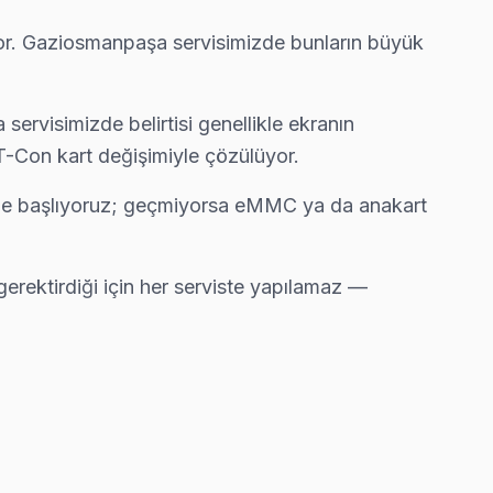
yor. Gaziosmanpaşa servisimizde bunların büyük
imiz sürpriz fatura çıkarmıyor.
rvisimizde belirtisi genellikle ekranın
-Con kart değişimiyle çözülüyor.
 ile başlıyoruz; geçmiyorsa eMMC ya da anakart
erektirdiği için her serviste yapılamaz —