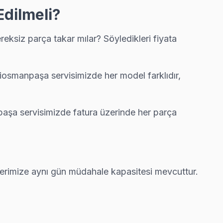
dilmeli?
siz parça takar mılar? Söyledikleri fiyata
rızasını aynı günde tamamlıyoruz.
osmanpaşa servisimizde her model farklıdır,
ıyoruz; kablo değil, konektör sorununu çözüyoruz.
paşa servisimizde fatura üzerinde her parça
imiz sürpriz fatura çıkarmıyor.
erimize aynı gün müdahale kapasitesi mevcuttur.
zılı fiyat teklifi.