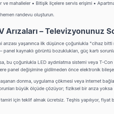
mahalleler • Bitişik ilçelere servis erişimi • Apartman
 hemen randevu oluşturun.
Arızaları – Televizyonunuz S
rızası yaşanınca ilk düşünce çoğunlukla "cihaz bitti 
 panel kaynaklı görüntü bozuklukları, güç kartı sorunları
a, bu çoğunlukla LED aydınlatma sistemi veya T-Con ka
ere panel değişimine gidilmeden önce elektronik bileşenl
şanan donma, uygulama çökmesi veya internet bağlantıs
orunları büyük ölçüde çözüyor; fiziksel bir arıza yoksa
 için teklif almak ücretsiz. Teşhis yapılıyor, fiyat bil