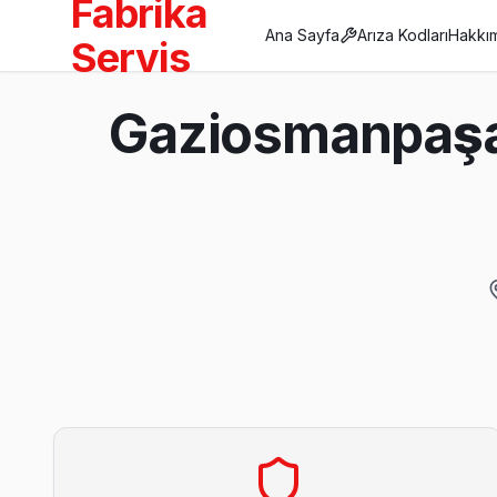
Fabrika
Ana Sayfa
Arıza Kodları
Hakkı
Servis
Anasayfa
Gaziosmanpaşa 
/
Gaziosmanpaşa
/
Rowenta
Son Güncelleme:
Ağustos 2026
Gaziosmanpaşa'da Mahalle Mahalle Rowenta
Bağlarbaşı Rowenta Servis
Bağlarbaşı sakinlerine özel: Rowenta TV tamirinde parça değiş
Gaziosmanpaşa Rowenta Servis →