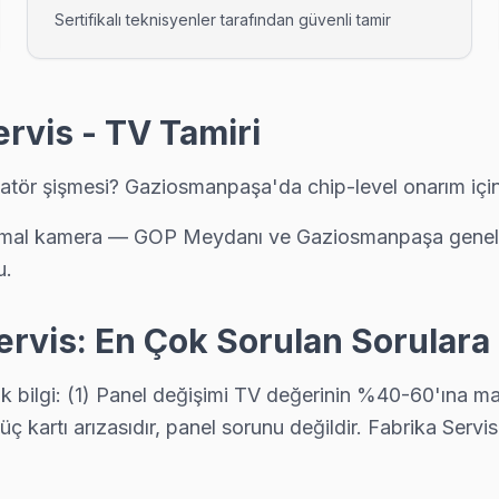
cretsiz, yazılı fiyat, onay sonrası iş — Gaziosmanpaşa'da müşteri mem
Sertifikalı teknisyenler tarafından güvenli tamir
k bu bölgeye uğruyor. 15 yıllık deneyimle Rowenta anakart, panel ve 
vis - TV Tamiri
ör şişmesi? Gaziosmanpaşa'da chip-level onarım için
termal kamera — GOP Meydanı ve Gaziosmanpaşa geneli
yor: şeffaf fiyat, yazılı garanti, aynı gün servis. Gaziosmanpaşa bölges
u.
vis: En Çok Sorulan Sorulara 
amir için bizi seçiyor çünkü Gaziosmanpaşa genelinde 6 ay işçilik ga
 bilgi: (1) Panel değişimi TV değerinin %40-60'ına mal
ç kartı arızasıdır, panel sorunu değildir. Fabrika Ser
 donuyorsa bu bilinen bir yazılım sorunu. Teknik ekibimiz Mevlana'