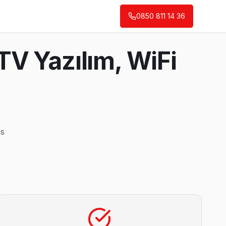
0850 811 14 36
V Yazılım, WiFi
s
imiz sürpriz fatura çıkarmıyor.