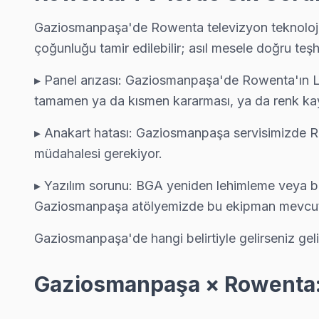
Yıldıztabya Rowenta Servis
Gaziosmanpaşa'de Rowenta televizyon teknolojisi
Yıldıztabya sakinlerine özel: Rowenta TV tamirinde parça deği
çoğunluğu tamir edilebilir; asıl mesele doğru teşh
Yıldıztabya Rowenta Açılmıyor Arıza →
▸ Panel arızası: Gaziosmanpaşa'de Rowenta'ın LED
tamamen ya da kısmen kararması, ya da renk kay
Gaziosmanpaşa Rowenta TV Servis Hizmet Bölg
▸ Anakart hatası: Gaziosmanpaşa servisimizde R
Gaziosmanpaşa bölgesine kapıya gelen Rowenta TV tamir servisi h
müdahalesi gerekiyor.
▸ Yazılım sorunu: BGA yeniden lehimleme veya bil
Gaziosmanpaşa atölyemizde bu ekipman mevcu
Gaziosmanpaşa'de hangi belirtiyle gelirseniz geli
Gaziosmanpaşa × Rowenta: 