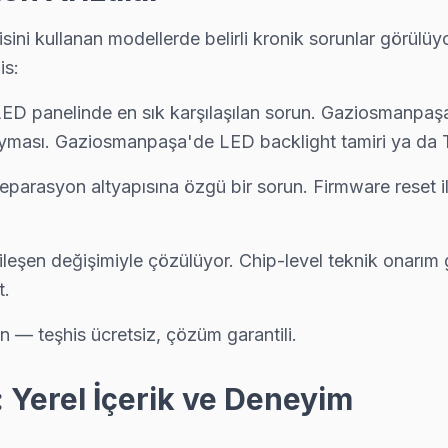
ni kullanan modellerde belirli kronik sorunlar görülü
şimi yapılmadan önce maliyet onayınız alınıyor. Gaziosmanpaşa servis
is:
 panelinde en sık karşılaşılan sorun. Gaziosmanpaşa se
ması. Gaziosmanpaşa'de LED backlight tamiri ya da T
esi
eparasyon altyapısına özgü bir sorun. Firmware reset
izmetimizin kapsama alanını haritada görebilirsiniz.
eşen değişimiyle çözülüyor. Chip-level teknik onarım g
t.
n — teşhis ücretsiz, çözüm garantili.
Yerel İçerik ve Deneyim