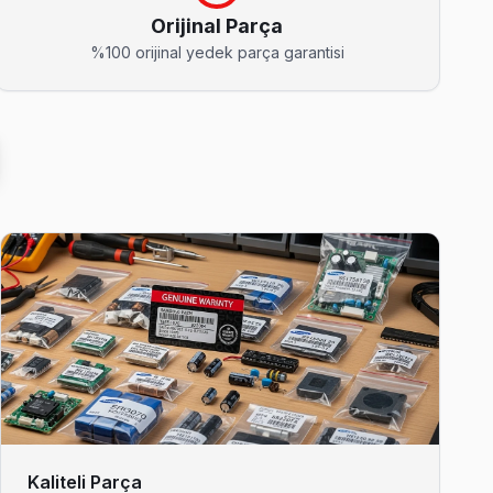
Orijinal Parça
rt, panel ve güç kartı tamiri yapıyoruz.
%100 orijinal yedek parça garantisi
renk bozukluğu ve ekran titremesi geçiyor.
 var mı, bunu netleştiriyor — gereksiz harcama olmuyor.
şhis ediyor.
Kaliteli Parça