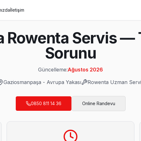
mızda
İletişim
Rowenta Servis — T
Sorunu
Güncelleme:
Ağustos 2026
Gaziosmanpaşa
-
Avrupa Yakası
Rowenta
Uzman Servi
 TV Servis
0850 811 14 36
Online Randevu
imi yapılmadan önce maliyet onayınız alınıyor. Gaziosmanpaşa servis