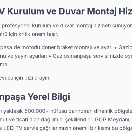
 Kurulum ve Duvar Montaj Hi
n Sorulara Özet Yanıtlar
rofesyonel kurulum ve duvar montaj hizmeti sunuyoruz
rü için kritik önem taşır.
: (1) Panel değişimi TV değerinin %40-60'ına mal olabilir — 
aşa'de motorlu döner braket montajı ve ayarı • Gazios
 ve yayın ayarları • Gaziosmanpaşa servisimizde oyun 
eki İstanbul TV tamir taleplerimizin önemli bir bölümü bu ilçeden gel
ama
usu için bizi arayın.
 yerine adım adım hareket etmeniz önemlidir. İlk olarak, ele
 uzaktan kumandanızı kontrol edin. Kumanda pillerinin çalı
paşa Yerel Bilgi
halle karakteristikleri, Rowenta televizyonunuz kullanıcılar
 yaklaşık 500.000+ nüfusu barındıran dinamik bölgeleri
a bilgi edinmek için Rowenta’nın resmi web sitesinde ya da
 konut ve ticari alan dağılımını şekillendirir. GOP Meydan
ED TV servis çağrılarımızın önemli bir kısmı bu bölgede
kkat