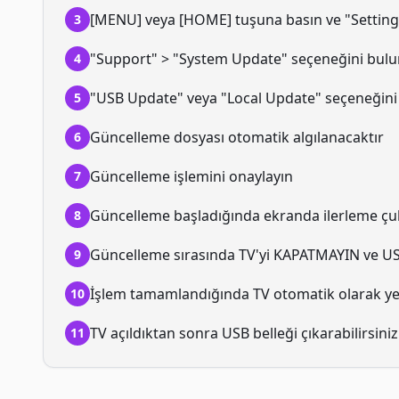
[MENU] veya [HOME] tuşuna basın ve "Settin
3
"Support" > "System Update" seçeneğini bulu
4
"USB Update" veya "Local Update" seçeneğini
5
Güncelleme dosyası otomatik algılanacaktır
6
Güncelleme işlemini onaylayın
7
Güncelleme başladığında ekranda ilerleme ç
8
Güncelleme sırasında TV'yi KAPATMAYIN ve U
9
İşlem tamamlandığında TV otomatik olarak ye
10
TV açıldıktan sonra USB belleği çıkarabilirsiniz
11