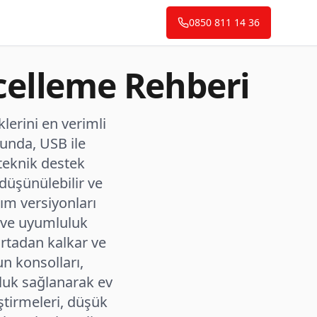
0850 811 14 36
celleme Rehberi
lerini en verimli
zunda, USB ile
teknik destek
 düşünülebilir ve
ılım versiyonları
 ve uyumluluk
ortadan kalkar ve
un konsolları,
luk sağlanarak ev
tirmeleri, düşük