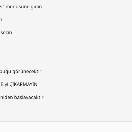
gs" menüsüne gidin
n
 seçin
ubuğu görünecektir
SB'yi ÇIKARMAYIN
niden başlayacaktır