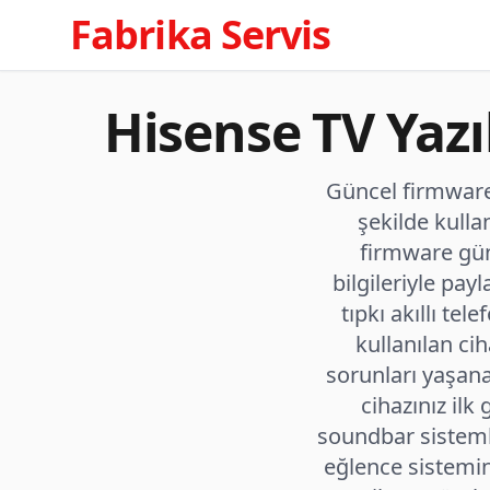
Fabrika Servis
Hisense TV Yaz
Güncel firmware 
şekilde kulla
firmware gün
bilgileriyle pay
tıpkı akıllı tel
kullanılan c
sorunları yaşana
cihazınız ilk
soundbar sisteml
eğlence sistemi