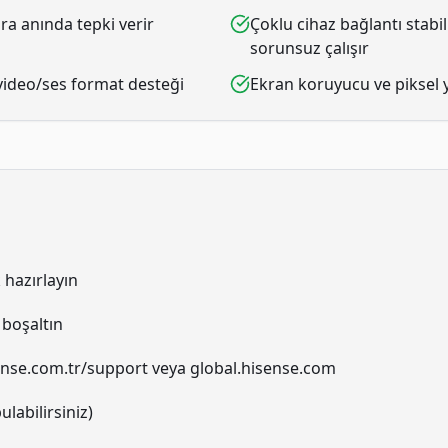
ra anında tepki verir
Çoklu cihaz bağlantı stabi
sorunsuz çalışır
 video/ses format desteği
Ekran koruyucu ve piksel 
 hazırlayın
 boşaltın
ense.com.tr/support veya global.hisense.com
labilirsiniz)