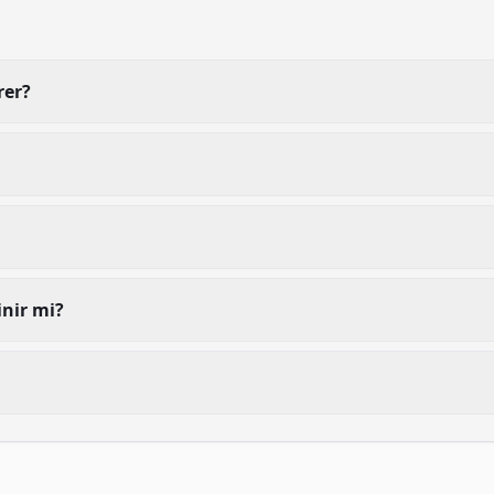
rer?
inir mi?