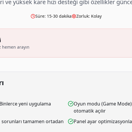
 ve yüksek kare hızı desteği gibi özellikler güncel
Süre:
15-30 dakika
Zorluk:
Kolay
i
z hemen arayın
rı
Binlerce yeni uygulama
Oyun modu (Game Mode) ge
otomatik açılır
ync sorunları tamamen ortadan
Panel ayar optimizasyonları