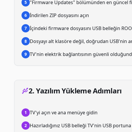
"Firmware Updates" bölümünden en güncel fi
5
İndirilen ZIP dosyasını açın
6
İçindeki firmware dosyasını USB belleğin ROO
7
Dosyayı alt klasöre değil, doğrudan USB'nin a
8
TV'nin elektrik bağlantısının güvenli olduğun
9
2. Yazılım Yükleme Adımları
TV'yi açın ve ana menüye gidin
1
Hazırladığınız USB belleği TV'nin USB portuna
2