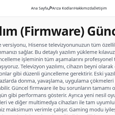
Ana Sayfa
Arıza Kodları
Hakkımızda
İletişim
ılım (Firmware) Gün
versiyonu, Hisense televizyonunuzun tüm özellik
nmanızı sağlar. Bu detaylı yazılım yükleme kılavu
celleme işleminin tüm aşamalarını profesyonel 
laşıyoruz. Televizyon yazılımı, cihazın beyni olarak
efonlar gibi düzenli güncelleme gerektirir. Eski yaz
ihazlarda donma, yavaşlama, uygulama çökmeleri
bilir. Güncel firmware ile bu sorunların tamamı 
 gün gibi performans gösterir. Ayrıca yeni nesil oy
eri ve diğer multimedya cihazları ile tam uyumlu
niz maksimum verimle çalışır. Gaming modu iyileş