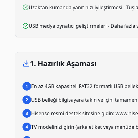
Uzaktan kumanda yanıt hızı iyileştirmesi - Tuşla
USB medya oynatıcı geliştirmeleri - Daha fazla
1. Hazırlık Aşaması
En az 4GB kapasiteli FAT32 formatlı USB bellek
1
USB belleği bilgisayara takın ve içini tamamen
2
Hisense resmi destek sitesine gidin: www.his
3
TV modelinizi girin (arka etiket veya menüde bu
4