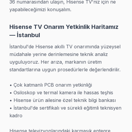
Orijinal Hisense panel tedarik ağımız sayesinde, İstanb
36 numarasından ulaşın, Hisense TV'niz için ne 
yapabileceğimizi konuşalım.
Anakart ve Güç Kartı Tamiri
Hisense TV Onarım Yetkinlik Haritamız
BGA ve SMD lehimleme sertifikası ile BGA reballing v
— İstanbul
Smart televizyon Yazılım Güncelleme
İstanbul'de Hisense akıllı TV onarımında yüzeysel 
Hisense akıllı televizyon'lerde Wi-Fi bağlantı hatala
müdahale yerine derinlemesine teknik analiz 
uyguluyoruz. Her arıza, markanın üretim 
Hisense Panel Teknolojileri ve Uzmanlığımız
standartlarına uygun prosedürlerle değerlendirilir.

Hisense televizyonlarda kullanılan ULED, Mini LED, VA Pa
• Çok katmanlı PCB onarım yetkinliği

• ULED Panel: Gelişmiş görüntü teknolojisi ile kaliteli 
• Osiloskop ve termal kamera ile hassas teşhis

• Mini LED Panel: Binlerce küçük LED ile hassas parl
• Hisense ürün ailesine özel teknik bilgi bankası

• İstanbul'de sertifikalı ve sürekli eğitimli teknisyen 
• VA Panel: Gelişmiş görüntü teknolojisi ile kaliteli iz
kadro

Panel arızalarının teşhisi, özel test ekipmanları ve uzm
Hisense televizyonlarındaki karmaşık entegre 