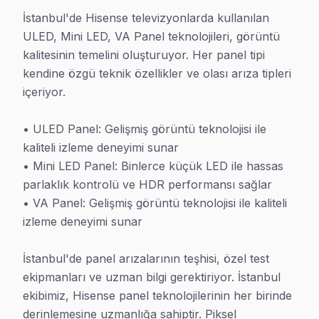
5. Test ve Teslim: Tüm fonksiyonlar kapsamlı test edilir, 
İstanbul'de Hisense televizyonlarda kullanılan 
» Basit arızalarda aynı gün kontrol ve bakım tamamla
ULED, Mini LED, VA Panel teknolojileri, görüntü 
kalitesinin temelini oluşturuyor. Her panel tipi 
Hisense servis İletişim
kendine özgü teknik özellikler ve olası arıza tipleri 
içeriyor.

Hisense TV Arıza Tamiri - Aynı Gün Hızlı Servis ve Ekran Onarı
İstanbul'da profesyonel Hisense kontrol ve bakım hizme
• ULED Panel: Gelişmiş görüntü teknolojisi ile 
0850 811 14 36
kaliteli izleme deneyimi sunar

• Mini LED Panel: Binlerce küçük LED ile hassas 
• Aynı gün hizmet imkanı
parlaklık kontrolü ve HDR performansı sağlar

• Yerinde kontrol ve bakım hizmeti
• VA Panel: Gelişmiş görüntü teknolojisi ile kaliteli 
• Garantili çözüm
izleme deneyimi sunar

• 7/24 teknik destek
Fabrika Servis olarak İstanbul geneli 37 ilçe, 894+ 
İstanbul'de panel arızalarının teşhisi, özel test 
ekipmanları ve uzman bilgi gerektiriyor. İstanbul 
İstanbul 7/24 Hisense Televizyon Arıza Müdah
ekibimiz, Hisense panel teknolojilerinin her birinde 
derinlemesine uzmanlığa sahiptir. Piksel 