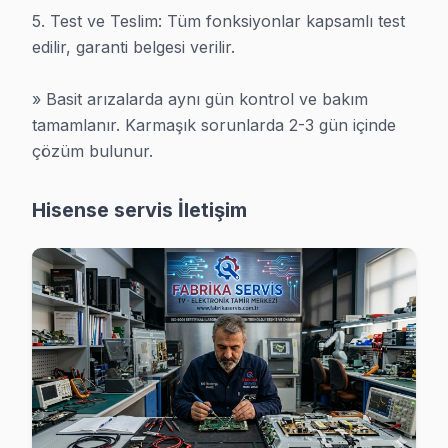
· Tüm işlemler
2 yıl garantili
5. Test ve Teslim: Tüm fonksiyonlar kapsamlı test 
edilir, garanti belgesi verilir.

» Basit arızalarda aynı gün kontrol ve bakım 
tamamlanır. Karmaşık sorunlarda 2-3 gün içinde 
çözüm bulunur.
Hisense servis İletişim