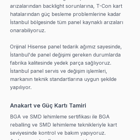
İstanbul'de televizyon arızaları genellikle en kötü zam
arızalarından backlight sorunlarına, T-Con kart 
• İstanbul'de sabah ara, öğlene kadar çözüm
hatalarından güç besleme problemlerine kadar 
• Mesai saatleri dışında da hizmet
İstanbul bölgesinde tüm panel kaynaklı arızaları 
onarabiliyoruz.

• İstanbul'ye mobil servis aracında yaygın parça stok
• İstanbul ve çevre mahallelere ulaşım
Orijinal Hisense panel tedarik ağımız sayesinde, 
İstanbul teknisyenlerimiz sık karşılaşılan arıza parçal
İstanbul'de panel değişimi gereken durumlarda 
fabrika kalitesinde yedek parça sağlıyoruz. 
İstanbul Hisense Yazılım Çözümleri
İstanbul panel servis ve değişim işlemleri, 
markanın teknik standartlarına uygun şekilde 
İstanbul'de modern Hisense Smart televizyon'ler, karma
yapılıyor.
• İşletim sistemi yenileme ve güncelleme
• Fabrika ayarlarına sıfırlama
Anakart ve Güç Kartı Tamiri
• Uygulama mağazası sorun çözümü
BGA ve SMD lehimleme sertifikası ile BGA 
• Ağ ve bağlantı yapılandırması
reballing ve SMD lehimleme teknikleriyle kart 
• Kullanıcı hesabı senkronizasyonu
seviyesinde kontrol ve bakım yapıyoruz. 
İstanbul'de Hisense TV'nizin yazılım sorunlarını yeri