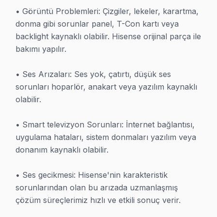
• Görüntü Problemleri: Çizgiler, lekeler, karartma, 
Müşteri Değerlendirmesi:
4.8 puan / 5 — Toplam 2.400'
donma gibi sorunlar panel, T-Con kartı veya 
Garanti:
İstanbul'de işçilik garantisi 6 ay, orijinal parçalar iç
backlight kaynaklı olabilir. Hisense orijinal parça ile 
bakımı yapılır.

Fiyatlandırma:
İstanbul'de önce ücretsiz teşhis, sonra fi
Müdahale:
Aynı gün müdahale, İstanbul genelinde. Ortalama
• Ses Arızaları: Ses yok, çatırtı, düşük ses 
Adres:
İstanbul
,
Türkiye
| TR
sorunları hoparlör, anakart veya yazılım kaynaklı 
olabilir.

• Smart televizyon Sorunları: İnternet bağlantısı, 
uygulama hataları, sistem donmaları yazılım veya 
donanım kaynaklı olabilir.

Hisense TV İçin Profesyonel Deste
Ücretsiz arıza değerlendirmesi sonrası fiyat bilgisi
• Ses gecikmesi: Hisense'nin karakteristik 
sorunlarından olan bu arızada uzmanlaşmış 
çözüm süreçlerimiz hızlı ve etkili sonuç verir.

Servis Hattı: 0850 811 14 36