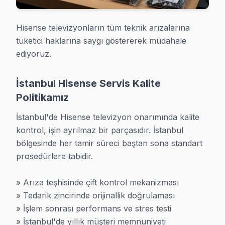
Hisense TV Servis Garanti Belgesi - 1 Yıl Parça 6 Ay İşçilik Gü
Hisense televizyonların tüm teknik arızalarına 
Profesyonel hizmet anlayışımızın temelini garanti ve gü
tüketici haklarına saygı göstererek müdahale 
• 6 ay işçilik garantisi: Tüm işçilik 6 ay boyunca garantil
ediyoruz.
• 1-2 yıl parça garantisi: Değiştirilen Hisense parçalar içi
• Yazılı garanti belgesi: Her servis sonrası detaylı garant
İstanbul Hisense Servis Kalite
Politikamız
7/24 Teknik Destek: Hisense kontrol ve bakım sonrası s
İstanbul'de Hisense televizyon onarımında kalite 
Hisense televizyon'lerde Sık Karşılaşılan Arıza
kontrol, işin ayrılmaz bir parçasıdır. İstanbul 
bölgesinde her tamir süreci baştan sona standart 
Hisense televizyonlarda en sık karşılaştığımız aksaklık
prosedürlere tabidir.

• Açılmama / Standby Sorunu: Güç kartı, anakart veya yaz
• Görüntü Problemleri: Çizgiler, lekeler, karartma, donm
» Arıza teşhisinde çift kontrol mekanizması

• Ses Arızaları: Ses yok, çatırtı, düşük ses sorunları h
» Tedarik zincirinde orijinallik doğrulaması

• Smart televizyon Sorunları: İnternet bağlantısı, uyg
» İşlem sonrası performans ve stres testi

» İstanbul'de yıllık müşteri memnuniyeti 
• Ses gecikmesi: Hisense'nin karakteristik sorunlarınd