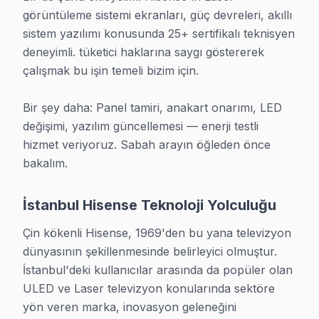
görüntüleme sistemi ekranları, güç devreleri, akıllı 
✓ 15+ Yıl Deneyim
sistem yazılımı konusunda 25+ sertifikalı teknisyen 
✓ Yazılı Garanti Belgesi
deneyimli. tüketici haklarına saygı göstererek 
✓ Orijinal Yedek Parça
çalışmak bu işin temeli bizim için.

✓ Ücretsiz Arıza Tespiti
Bir şey daha: Panel tamiri, anakart onarımı, LED 
Hisense servis İstanbul - Garantili TV Tamiri
değişimi, yazılım güncellemesi — enerji testli 
hizmet veriyoruz. Sabah arayın öğleden önce 
Hisense televizyonlar kaliteli ama arıza yaptığında do
bakalım.
Bir de şunu ekleyelim: Hisense'ın Laser görüntüleme sist
Bir şey daha: Panel tamiri, anakart onarımı, LED değiş
İstanbul Hisense Teknoloji Yolculuğu
İstanbul Hisense Teknoloji Yolculuğu
Çin kökenli Hisense, 1969'den bu yana televizyon 
dünyasının şekillenmesinde belirleyici olmuştur. 
Çin kökenli Hisense, 1969'den bu yana televizyon düny
İstanbul'deki kullanıcılar arasında da popüler olan 
Teknoloji zaman çizelgesi:
ULED ve Laser televizyon konularında sektöre 
» LCD'den LED'e geçiş döneminin öncülerinden
yön veren marka, inovasyon geleneğini 