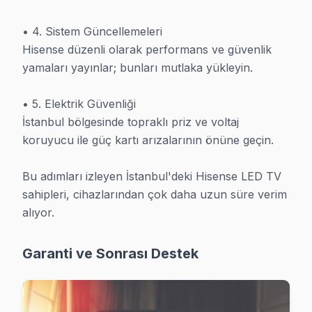
İstanbul'de standby modundan çıkamayan TV'de sorunu erken fa
• 4. Sistem Güncellemeleri

Hisense düzenli olarak performans ve güvenlik 
yamaları yayınlar; bunları mutlaka yükleyin.

Hisense TV Tamir Maliyetleri – İstanbul Bölge
• 5. Elektrik Güvenliği

İstanbul bölgesindeki Hisense TV sahiplerinin en çok merak ettiği k
İstanbul bölgesinde topraklı priz ve voltaj 
koruyucu ile güç kartı arızalarının önüne geçin.

Arıza Türü
Fiyat Aralığı
Sür
Bu adımları izleyen İstanbul'deki Hisense LED TV 
Ekran / Panel Değişimi
₺1.500 – ₺8.000
1–3 
sahipleri, cihazlarından çok daha uzun süre verim 
Arka Aydınlatma Değişimi
₺300 – ₺900
Aynı
alıyor.
Ses ve Port Onarımı
₺200 – ₺600
1–2 
Garanti ve Sonrası Destek
Anakart Tamiri
₺500 – ₺1.800
1–2 
Güç Kartı Değişimi
₺400 – ₺1.200
Aynı