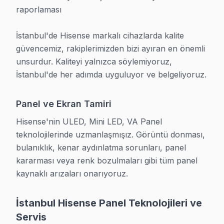
raporlaması

» Tüm aksaklık türlerinde aynı gün çözüm yazılı taahh
İstanbul'de Hisense markalı cihazlarda kalite 
İstanbul ve Çevresinde Hisense Servis Veriyo
güvencemiz, rakiplerimizden bizi ayıran en önemli 
İstanbul ve çevresinde geniş servis ağımız sayesinde H
unsurdur. Kaliteyi yalnızca söylemiyoruz, 
İstanbul'de her adımda uyguluyor ve belgeliyoruz.
• İstanbul ve tüm çevre mahalleler
• İstanbul'ye 45 dakikadan kısa ortalama ulaşım
Panel ve Ekran Tamiri
• İstanbul'de hafta sonu ve tatil günleri dahil randevu
Hisense'nin ULED, Mini LED, VA Panel 
İstanbul'de Hisense ekran'nizin olduğu her yere ulaşıy
teknolojilerinde uzmanlaşmışız. Görüntü donması, 
bulanıklık, kenar aydınlatma sorunları, panel 
Hisense Televizyon Servis Sürecimiz
kararması veya renk bozulmaları gibi tüm panel 
1. Bizi Arayın: 0850 811 14 36 numarasından aksaklıknız
kaynaklı arızaları onarıyoruz.
2. Ücretsiz Arıza Tespiti: Teknisyenimiz Hisense panel'
3. Şeffaf Fiyat Teklifi: Onayınız olmadan işlem başlatılmaz.
İstanbul Hisense Panel Teknolojileri ve
Servis
4. Profesyonel kontrol ve bakım: Orijinal Hisense parça 