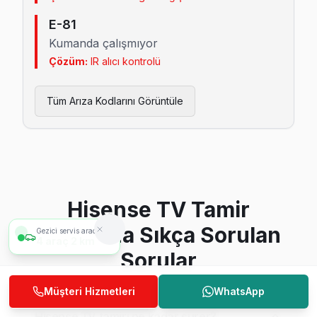
E-81
Kumanda çalışmıyor
Çözüm:
IR alıcı kontrolü
Tüm Arıza Kodlarını Görüntüle
Hisense TV Tamir
Hakkında Sıkça Sorulan
Gezici servis aracımız
4
araç
2 km
Sorular
Müşteri Hizmetleri
WhatsApp
Hisense TV tamiri ne kadar sürer?