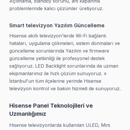
Açılmama, standby sorunu, ani kapanma 
problemlerinde kalıcı çözümler üretiyoruz.
İstanbul'de yazılım güncellemeleri sırasında oluşan h
Hisense servis Merkezi Özellikleri
Smart televizyon Yazılım Güncelleme
Hisense konusunda uzman ekibimiz, İstanbul genelinde 
Hisense akıllı televizyon'lerde Wi-Fi bağlantı 
hataları, uygulama çökmeleri, sistem donmaları ve 
Aynı gün müdahale imkanı sunuyoruz. Profesyonel aynı 
güncelleme sorunlarında Yazılım ve firmware 
Lazer TV inovasyonu ile 15 yıllık tecrübemizle hizmet 
güncelleme yetkinliği ile profesyonel destek 
sağlıyoruz. LED Backlight sorunlarında da uzman 
ekipmanlarımız ile hızlı çözüm sunuyoruz. » 
İstanbul Bölgesine Özel Servis SSS
İstanbul'un tüm ilçelerine yerinde Hisense 
televizyon kontrol ve bakım hizmeti de sunuyoruz.
Hisense TV tamirinde garanti belgesi veriyor mu
İstanbul'de her tamir işleminde
yazılı garanti belgesi
düzenl
Hisense Panel Teknolojileri ve
Uzmanlığımız
İstanbul adresime ne zaman gelirsiniz?
Aynı gün randevu alabilirsiniz. İstanbul bölgesine
ortalama
Hisense televizyonlarda kullanılan ULED, Mini 