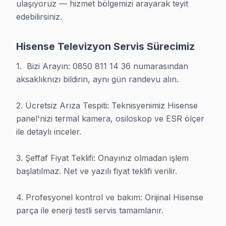
ulaşıyoruz — hizmet bölgemizi arayarak teyit 
edebilirsiniz.
· Beylikdüzü Hisense
· Beyoğlu Hisense
Hisense Televizyon Servis Sürecimiz
1.  Bizi Arayın: 0850 811 14 36 numarasından 
aksaklıknızı bildirin, aynı gün randevu alın.

Hisense Uzman Teknisyen Ekibi — İstanbul
Murat T. — Hisense Servis Uzmanı
2. Ücretsiz Arıza Tespiti: Teknisyenimiz Hisense 
panel'nizi termal kamera, osiloskop ve ESR ölçer 
12 yıllık Hisense TV tamir deneyimi. İstanbul ve çevre ilçele
ile detaylı inceler.

· Hisense fabrika servis sertifikası
· Orijinal ve OEM yedek parça tedarikçisi
· 2010'dan günümüze tüm Hisense modelleri
3. Şeffaf Fiyat Teklifi: Onayınız olmadan işlem 
başlatılmaz. Net ve yazılı fiyat teklifi verilir.

İstanbul Servis İstatistikleri
4. Profesyonel kontrol ve bakım: Orijinal Hisense 
· İstanbul'de
450+
Hisense TV tamiri
· Müşteri memnuniyeti
%96
parça ile enerji testli servis tamamlanır.

· Ortalama tamir süresi:
1–2 iş günü