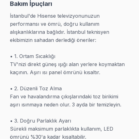
Bakım İpuçları
İstanbul Bölgesi Hisense TV Kullanıcılarına
İstanbul'de Hisense televizyonunuzun 
İstanbul bölgesinde Hisense arızası yaşıyorsanız, İstanbul Hi
performansı ve ömrü, doğru kullanım 
Açıkçası, İstanbul bölgesinden gelen TV servis taleplerine 
alışkanlıklarına bağlıdır. İstanbul teknisyen 
İstanbul'de müşteri onayı alınmadan ek işlem yapılmıyor; İsta
ekibimizin sahadan derlediği öneriler:

Firmware güncelleme işlemi İstanbul'daki anakart kaynaklı ya
Hisense televizyon arızası İstanbul'de yaşandığında, İstanbu
• 1. Ortam Sıcaklığı

Bir not: İstanbul servisimizde doğru tamir uygulandığında TV'
TV'nizi direkt güneş ışığı alan yerlere koymaktan 
kaçının. Aşırı ısı panel ömrünü kısaltır.

İstanbul bölgesine ayrılan teknisyen kapasitesi, gelen tüm ta
Güç kartı ve anakart arızaları İstanbul bölgesindeki televiz
• 2. Düzenli Toz Alma

Şunu da belirtelim: İstanbul'de işlem onayı öncesinde sunduğu
Fan ve havalandırma çıkışlarındaki toz birikimi 
İstanbul Hisense tamiri için Fabrika Servis'i tercih edenler,
aşırı ısınmaya neden olur. 3 ayda bir temizleyin.

İstanbul'de mevcut arızanın kapsamını bilmek için ücretsiz
İstanbul adreslerinde yürütülen servis ziyaretleri ekibimizi
• 3. Doğru Parlaklık Ayarı

Pratikte gözlemlediğimiz: Güç kartı kondansatörleri ısıya bağ
Sürekli maksimum parlaklıkta kullanım, LED 
ömrünü %30'a kadar kısaltabilir.

İstanbul'de parça değişimi bu olduğunda hem eski hem yeni p