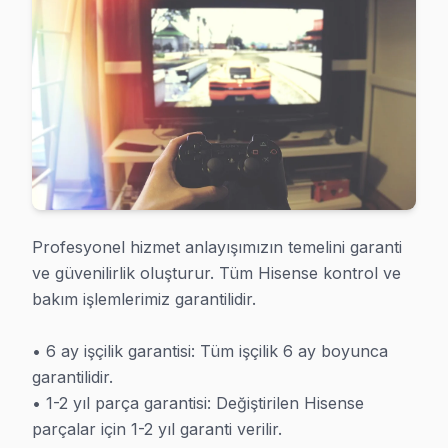
Teknisyen Değerlendirmesi
ÜCRETSİZ
Aynı
* İstanbul bölgesinde 2025 yılı geçerli fiyat listesidir. İstanbul'de her 
Profesyonel hizmet anlayışımızın temelini garanti 
ve güvenilirlik oluşturur. Tüm Hisense kontrol ve 
bakım işlemlerimiz garantilidir.

İstanbul Hisense TV Tamir Servisi
• 6 ay işçilik garantisi: Tüm işçilik 6 ay boyunca 
garantilidir.

• 1-2 yıl parça garantisi: Değiştirilen Hisense 
parçalar için 1-2 yıl garanti verilir.
