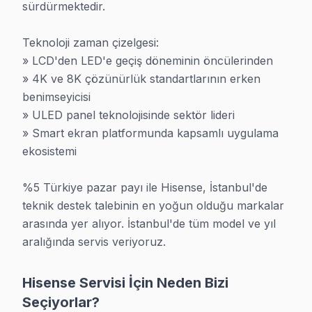
sürdürmektedir.

» 4K ve 8K çözünürlük standartlarının erken benimsey
» ULED panel teknolojisinde sektör lideri
Teknoloji zaman çizelgesi:

» Smart ekran platformunda kapsamlı uygulama ekosi
» LCD'den LED'e geçiş döneminin öncülerinden

%5 Türkiye pazar payı ile Hisense, İstanbul'de teknik 
» 4K ve 8K çözünürlük standartlarının erken 
benimseyicisi

Hisense Servisi İçin Neden Bizi Seçiyorlar?
» ULED panel teknolojisinde sektör lideri

» Smart ekran platformunda kapsamlı uygulama 
Hisense TV Tamiri İçin Sertifikalı Uzman Teknisyen - Anakart 
ekosistemi

Hisense televizyonunu tamire götüreceğinizde en çok
• Arıza tespiti tamamen ücretsiz. Neyin bozuk olduğu
%5 Türkiye pazar payı ile Hisense, İstanbul'de 
• 25+ sertifikalı teknisyen Hisense televizyonlarda, öze
teknik destek talebinin en yoğun olduğu markalar 
arasında yer alıyor. İstanbul'de tüm model ve yıl 
• Sadece orijinal ve OEM eşdeğeri parça kullanıyoruz
aralığında servis veriyoruz.
• Her işe 6 ay işçilik garantisi ve 1-2 yıl parça garantisi
Sabah arayın öğleden önce bakalım. 0850 811 14 36 nu
Hisense Servisi İçin Neden Bizi
Seçiyorlar?
Hisense TV Onarım Yetkinlik Haritamız — İsta