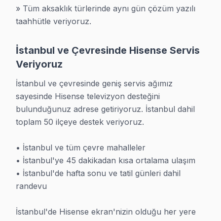
» Tüm aksaklık türlerinde aynı gün çözüm yazılı 
WhatsApp Destek
taahhütle veriyoruz.
İstanbul ve Çevresinde Hisense Servis
Veriyoruz
İstanbul ve çevresinde geniş servis ağımız 
Hisense İçin Bölge Servisleri
sayesinde Hisense televizyon desteğini 
· Arnavutköy Hisense
· Ataşehir Hisense
bulunduğunuz adrese getiriyoruz. İstanbul dahil 
toplam 50 ilçeye destek veriyoruz.

· Avcılar Hisense
· Bağcılar Hisense
• İstanbul ve tüm çevre mahalleler

· Bahçelievler Hisense
· Bakırköy Hisense
• İstanbul'ye 45 dakikadan kısa ortalama ulaşım

• İstanbul'de hafta sonu ve tatil günleri dahil 
· Başakşehir Hisense
· Bayrampaşa Hisense
randevu

· Beşiktaş Hisense
· Beykoz Hisense
İstanbul'de Hisense ekran'nizin olduğu her yere 