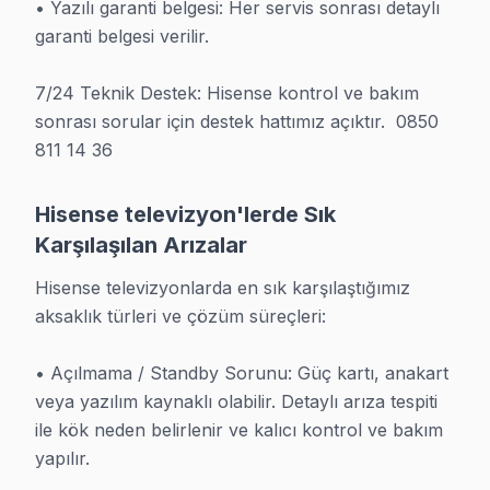
• Yazılı garanti belgesi: Her servis sonrası detaylı 
garanti belgesi verilir.

7/24 Teknik Destek: Hisense kontrol ve bakım 
sonrası sorular için destek hattımız açıktır.  0850 
İstanbul Profesyonel Teknik Ekip
811 14 36
Hisense televizyon'lerde Sık
Karşılaşılan Arızalar
Hisense televizyonlarda en sık karşılaştığımız 
aksaklık türleri ve çözüm süreçleri:

• Açılmama / Standby Sorunu: Güç kartı, anakart 
İstanbul TV Ekran ve Panel Tamiri
veya yazılım kaynaklı olabilir. Detaylı arıza tespiti 
ile kök neden belirlenir ve kalıcı kontrol ve bakım 
yapılır.

Uzman Ekip:
hisense TV tamirinde İstanbul bölgesinde 15 yılı