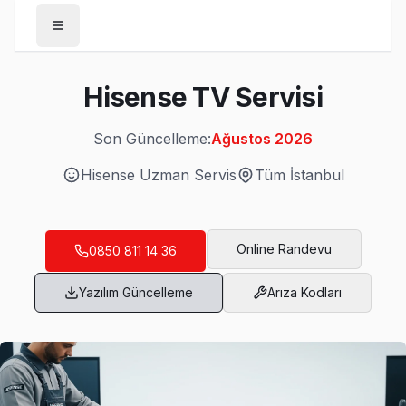
Anasayfa
Hisense TV Servisi
/
Hisense
Son Güncelleme:
Ağustos 2026
Son Güncelleme:
Ağustos 2026
Hisense
Uzman Servis
Tüm İstanbul
Online Randevu
Hisense İstanbul Servis Ağımız
0850 811 14 36
· Arnavutköy Hisense Servisi
· Ataşehir Hisense Servisi
Yazılım Güncelleme
Arıza Kodları
· Avcılar Hisense Servisi
· Bağcılar Hisense Servisi
· Bahçelievler Hisense Servisi
· Bakırköy Hisense Servisi