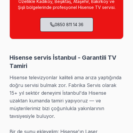
Özellikle Kadıköy, Beşiktaş, Ataşehir, Bakırköy ve
Şişli bölgelerinde profesyonel
Hisense
TV servisi.
0850 811 14 36
Hisense Teknik Servis Sayfaları
· Hisense Anakart Tamiri
Hisense servis İstanbul - Garantili TV
· Hisense TV Açılmıyor
Tamiri
· Hisense Ekran Değişimi
Hisense televizyonlar kaliteli ama arıza yaptığında 
doğru servisi bulmak zor. Fabrika Servis olarak 
· Hisense Arıza Kodları
15+ yıl sektör deneyimi İstanbul'da Hisense 
uzaktan kumanda tamiri yapıyoruz — ve 
müşterilerimiz bizi çoğunlukla yakınlarının 
tavsiyesiyle buluyor.

Hisense Servis: 15 Yıl Deneyim
Bir de şunu ekleyelim: Hisense'ın Laser 