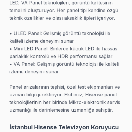
LED, VA Panel teknolojileri, görüntü kalitesinin 
Hisense TV uzaktan kumanda çalışmıyor, ne yapm
temelini oluşturuyor. Her panel tipi kendine özgü 
Önce kumanda pillerini kontrol edin. Sorun devam ediyors
teknik özellikler ve olası aksaklık tipleri içeriyor.

• ULED Panel: Gelişmiş görüntü teknolojisi ile 
kaliteli izleme deneyimi sunar

• Mini LED Panel: Binlerce küçük LED ile hassas 
parlaklık kontrolü ve HDR performansı sağlar

Hisense TV Servisi — Yaz-Sonbahar Dönemi
• VA Panel: Gelişmiş görüntü teknolojisi ile kaliteli 
İstanbul genelinde Hisense televizyon sahiplerinin 
izleme deneyimi sunar

Dijitsu TV tamiri konusunda güven sinyalleri sunmak
Panel arızalarının teşhisi, özel test ekipmanları ve 
Akıllı televizyon uygulama önbelleklerini temizleme
uzman bilgi gerektiriyor. Ekibimiz, Hisense panel 
Son güncelleme: 2026-07-01 · 2026-Q3
teknolojilerinin her birinde Mikro-elektronik servis 
uzmanlığı ile derinlemesine uzmanlığa sahiptir.
İstanbul Hisense Televizyon Koruyucu