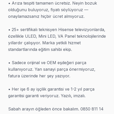
• Arıza tespiti tamamen ücretsiz. Neyin bozuk 
» Tedarik zincirinde orijinallik doğrulaması
olduğunu buluyoruz, fiyatı söylüyoruz — 
» İşlem sonrası performans ve stres testi
onaylamazsanız hiçbir ücret almıyoruz.

» İstanbul'de yıllık müşteri memnuniyeti raporlaması
İstanbul'de Hisense markalı cihazlarda kalite güvencem
• 25+ sertifikalı teknisyen Hisense televizyonlarda, 
özellikle ULED, Mini LED, VA Panel teknolojilerinde 
Panel ve Ekran Tamiri
yıllardır çalışıyor. Marka yetkili hizmet 
standartlarında eğitim sahibi ekip.

Hisense'nin ULED, Mini LED, VA Panel teknolojilerinde
• Sadece orijinal ve OEM eşdeğeri parça 
İstanbul Hisense Panel Teknolojileri ve Servis
kullanıyoruz. Yan sanayi parça önermiyoruz, 
İstanbul'de Hisense televizyonlarda kullanılan ULED, Min
fatura üzerinde her şey yazıyor.

• ULED Panel: Gelişmiş görüntü teknolojisi ile kaliteli 
• Her işe 6 ay işçilik garantisi ve 1-2 yıl parça 
• Mini LED Panel: Binlerce küçük LED ile hassas parl
garantisi garanti veriyoruz. Yazılı, imzalı.

• VA Panel: Gelişmiş görüntü teknolojisi ile kaliteli iz
İstanbul'de panel arızalarının teşhisi, özel test ekipm
Sabah arayın öğleden önce bakalım. 0850 811 14 