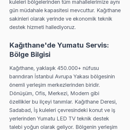
kuleleri bölgelerinden tüm mahallelerimize aynı
Yumatu Tamir Maliyeti: Gerçek Rakamlar
gün müdahale kapasitesi mevcuttur. Kağıthane
Kağıthane bölgesinde, 2025 yılında Yumatu televizyonları 
sakinleri olarak yerinde ve ekonomik teknik
destek hizmeti hallediyoruz.
1.
Panel Sorunu
Fiziksel Belirti:
Ekranda kararma veya renk kaym
Kağıthane'de Yumatu Servis:
Neden:
Yumatu'nun bazı modellerindeki panel te
Bölge Bilgisi
Maliyet:
Tamir için 1,500₺ - 3,000₺ arası bir m
Etkilenen Modeller:
Yumatu Ultra HD 50 inç ve
Kağıthane, yaklaşık 450.000+ nüfusu
2.
Yazılım Hatası
barındıran İstanbul Avrupa Yakası bölgesinin
Fiziksel Belirti:
Cihazın açılmaması veya sürekli 
önemli yerleşim merkezlerinden biridir.
Neden:
Yazılım güncellemelerinin yetersiz olması
Dönüşüm, Ofis, Merkezi, Modern gibi
Maliyet:
Yazılım güncelleme ücreti 300₺ - 600₺
özellikler bu ilçeyi tanımlar. Kağıthane Deresi,
Etkilenen Modeller:
Yumatu Smart 43 inç ve Yu
Sadabad, İş kuleleri çevresindeki konut ve iş
3.
Güç Kartı Arızası
yerlerinden Yumatu LED TV teknik destek
Fiziksel Belirti:
Ekranın hiç açılmaması veya belir
talebi yoğun olarak geliyor. Bölgenin yerleşim