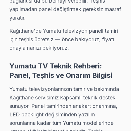
bağlantısı da bu belirtiyi verebilir. Teşhis
Yahya Kemal'de Yumatu TV Servisi
yapılmadan panel değiştirmek gereksiz masraf
Yahya Kemal Mahallesi, ailelerin sıklıkla tercih ettiği
yaratır.
Yeşilce'de Yumatu TV Servisi
Kağıthane'de Yumatu televizyon paneli tamiri
için teşhis ücretsiz — önce bakıyoruz, fiyatı
Yeşilce, Kağıthane'nin huzurlu ve doğal dokusuyla öne 
onaylamanızı bekliyoruz.
Yumatu En Sık Arızalar: Sayısal Analiz
Yumatu TV Teknik Rehberi:
Yumatu TV tamir fiyatları Kağıthane bölgesinde 2025 yılı
Panel, Teşhis ve Onarım Bilgisi
Panel/Ekran Değişimi:
32" ekran: ₺2,500
Yumatu televizyonlarınızın tamir ve bakımında
43-55" ekran: ₺4,000
Kağıthane servisimiz kapsamlı teknik destek
65" ve üstü: ₺6,500
sunuyor. Panel tamirinden anakart onarımına,
Anakart Tamiri:
LED backlight değişiminden yazılım
Model serisine göre ₺1,000 ile ₺2,500 arasında de
sorunlarına kadar tüm Yumatu modellerinde
Güç Kartı Tamiri:
₺800 - ₺1,200