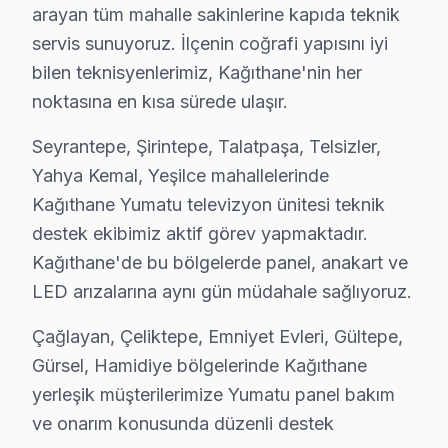
Yumatu servisimizde en yaygın yazılım güncelleme sorunu
arayan tüm mahalle sakinlerine kapıda teknik
bu marka Servis Yaklaşımımız
servis sunuyoruz. İlçenin coğrafi yapısını iyi
marka kalitesi ilkeleri doğrultusunda Yumatu TV'lerde pa
bilen teknisyenlerimiz, Kağıthane'nin her
bu TV TV Onarım Süreci
noktasına en kısa sürede ulaşır.
1. Müşteri bildirir, servis ekibi arıza semptomlarını di
Seyrantepe, Şirintepe, Talatpaşa, Telsizler,
2. Termal kamera, osiloskop, ESR ölçer ile elektronik bil
Yahya Kemal, Yeşilce mahallelerinde
3. Arıza kaynağı tespit edilir: panel mi, anakart mı, güç
Kağıthane Yumatu televizyon ünitesi teknik
4. Yazılı fiyat teklifi sunulur; onay olmadan işlem başla
destek ekibimiz aktif görev yapmaktadır.
5. Orijinal veya OEM eşdeğer Yumatu parça ile onarım
Kağıthane'de bu bölgelerde panel, anakart ve
LED arızalarına aynı gün müdahale sağlıyoruz.
6. Tüm fonksiyonlar kapsamlı test edilir; garanti belgesi 
bu marka LED TV Bakım Tavsiyeleri
Çağlayan, Çeliktepe, Emniyet Evleri, Gültepe,
Yumatu görüntüleme sistemi'ler için en yaygın kullanıc
Gürsel, Hamidiye bölgelerinde Kağıthane
Yumatu televizyon'niz arızalandığında verileri (uygula
yerleşik müşterilerimize Yumatu panel bakım
Yumatu güvenilirliği standartlarında Yumatu servisimiz:
ve onarım konusunda düzenli destek