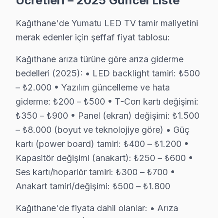
Ücretleri – 2025 Güncel Liste
• Kağıthane Yumatu sonrası destek: Merak ettiğinizde 
Kağıthane'de Yumatu LED TV tamir maliyetini
Kağıthane'de Yumatu Servis Deneyimi
merak edenler için şeffaf fiyat tablosu:
Kağıthane'de Yumatu görüntüleme sistemi sorunu yaşayan
Kağıthane arıza türüne göre arıza giderme
Kağıthane Deresi bölgesinden başvuranların tipik şika
bedelleri (2025): • LED backlight tamiri: ₺500
Servis sürecinin başından sonuna kadar Kağıthane'ye ö
– ₺2.000 • Yazılım güncelleme ve hata
giderme: ₺200 – ₺500 • T-Con kartı değişimi:
Kağıthane Yumatu TV Servisi – Sık Sorulan So
₺350 – ₺900 • Panel (ekran) değişimi: ₺1.500
S: Kağıthane'de TV tamiri sonrası ne kadar garanti ver
– ₺8.000 (boyut ve teknolojiye göre) • Güç
C: Kağıthane servisimizde yapılan işçilik için 6 ay, kull
kartı (power board) tamiri: ₺400 – ₺1.200 •
S: Kağıthane'de anakart tamiri ne zaman gerekli olur?
Kapasitör değişimi (anakart): ₺250 – ₺600 •
Ses kartı/hoparlör tamiri: ₺300 – ₺700 •
C: TV açılmıyor, ana açılıp kapanıyor, ses var görüntü
Anakart tamiri/değişimi: ₺500 – ₺1.800
S: Kağıthane'de panel değişimi maliyeti neden yüksek?
C: Panel, TV'nin en pahalı bileşenidir. Yumatu marka pan
Kağıthane'de fiyata dahil olanlar: • Arıza