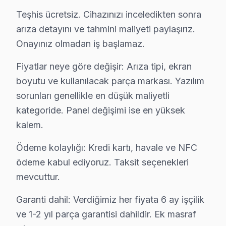
↑ Yumatu Servis Ana Sayfası
Teşhis ücretsiz. Cihazınızı inceledikten sonra
arıza detayını ve tahmini maliyeti paylaşırız.
↑ Kağıthane TV Servis Merkezi
Onayınız olmadan iş başlamaz.
Fiyatlar neye göre değişir: Arıza tipi, ekran
boyutu ve kullanılacak parça markası. Yazılım
Kağıthane Yakın İlçelerde Yumatu Servisi
sorunları genellikle en düşük maliyetli
· Arnavutköy Yumatu
· Avcılar Yumatu
kategoride. Panel değişimi ise en yüksek
kalem.
· Bağcılar Yumatu
· Bahçelievler Yumatu
Ödeme kolaylığı: Kredi kartı, havale ve NFC
ödeme kabul ediyoruz. Taksit seçenekleri
· Bakırköy Yumatu
· Başakşehir Yumatu
mevcuttur.
· Bayrampaşa Yumatu
· Beşiktaş Yumatu
Garanti dahil: Verdiğimiz her fiyata 6 ay işçilik
ve 1-2 yıl parça garantisi dahildir. Ek masraf