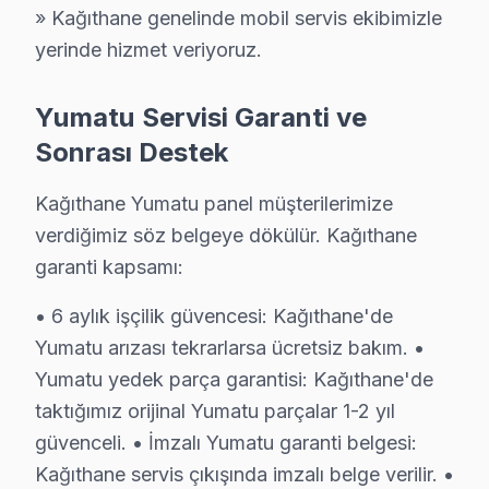
» Kağıthane genelinde mobil servis ekibimizle
Şimdi arayın, aynı gün bakalım. 0850 811 14 36
yerinde hizmet veriyoruz.
Uzman Yumatu Teknisyen Ekibimiz
Yumatu Servisi Garanti ve
Kağıthane Yumatu Hizmet'in başarısı, Kağıthane ekibimi
Sonrası Destek
• Kağıthane'de Yumatu Yetkili Servis hizmeti Sertifika
Kağıthane teknisyenlerimiz Yumatu tarafından resmi eğit
Kağıthane Yumatu panel müşterilerimize
• Kağıthane'de BGA ve SMD Lehimleme Uzmanlığı
verdiğimiz söz belgeye dökülür. Kağıthane
Osiloskop, ESR ölçer ve termal kamera ile bozuk bileşe
garanti kapsamı:
• Yazılım ve Firmware Yükseltmesi
• 6 aylık işçilik güvencesi: Kağıthane'de
Wi-Fi bağlantı sorunlarından fabrika ayarları sıfırlam
Yumatu arızası tekrarlarsa ücretsiz bakım. •
• Kağıthane'de Sürekli Eğitim Programları
Yumatu yedek parça garantisi: Kağıthane'de
Yazılım güncellemesinden chip-level tamire kadar her
taktığımız orijinal Yumatu parçalar 1-2 yıl
» Her teknik işlem, titizlik ve şeffaflık ilkesiyle yürüt
güvenceli. • İmzalı Yumatu garanti belgesi:
Kağıthane'de televizyon servis ihtiyacınız için, güveni
Kağıthane servis çıkışında imzalı belge verilir. •