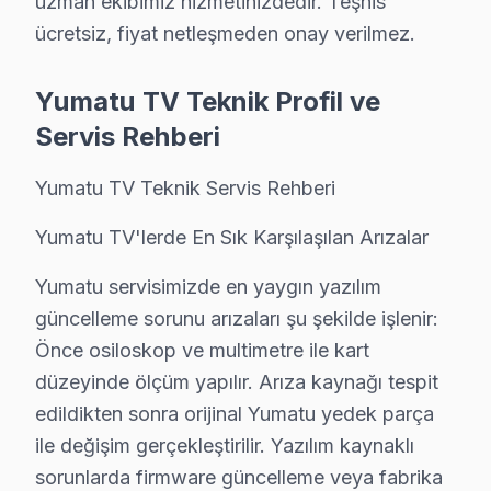
uzman ekibimiz hizmetinizdedir. Teşhis
LED Backlight ve T-Con Kartı Değişimi:
Her bir
ücretsiz, fiyat netleşmeden onay verilmez.
Yazılım/Firmware İşlemleri:
Genellikle ₺500 civa
Yerinde bakım:
Yerinde teknik destek için ₺250 
Yumatu TV Teknik Profil ve
Fiyatları etkileyen bazı faktörler bulunmaktadır. Garant
Servis Rehberi
Kağıthane Yumatu Servis Performansı: Fabrika
Yumatu TV Teknik Servis Rehberi
bölgemizde Fabrika Servis, müşteri memnuniyet oranları
Yumatu TV'lerde En Sık Karşılaşılan Arızalar
Fabrika Servis'in sunduğu avantajlardan bazıları, yerind
Yumatu servisimizde en yaygın yazılım
Bu nitelikler, bu bölgedeki en güvenilir TV tamir serv
güncelleme sorunu arızaları şu şekilde işlenir:
Önce osiloskop ve multimetre ile kart
Kağıthane Yumatu servis - TV Tamiri
düzeyinde ölçüm yapılır. Arıza kaynağı tespit
Sabah aradığınızda — öğle saatinde çözmüş oluruz. Kağı
edildikten sonra orijinal Yumatu yedek parça
ile değişim gerçekleştirilir. Yazılım kaynaklı
Sık karşılaştığımız şey şu: Hızlı olmak ile kalitesiz olmak
sorunlarda firmware güncelleme veya fabrika
Bunu bilmek işinize yarar: Kağıthane'da aynı gün müdah