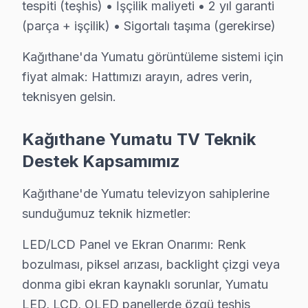
S: Kağıthane'de yazılım sorunları ne tür panel'lerde 
tespiti (teşhis) • İşçilik maliyeti • 2 yıl garanti
C: Smart akıllı TV'lerde (Android LED TV, Tizen, WebO
(parça + işçilik) • Sigortalı taşıma (gerekirse)
S: Kağıthane'de paneli kimin yenilemeli — başka serv
Kağıthane'da Yumatu görüntüleme sistemi için
C: Kağıthane'de panel değişimini yapan tüm servisler ben
fiyat almak: Hattımızı arayın, adres verin,
S: Kağıthane'de tamir süresi içinde görüntüleme sistemi
teknisyen gelsin.
C: Evet. Kağıthane'de karmaşık tamirler 2-3 gün alabil
S: Kağıthane'de Yumatu televizyon paneli'lerde en sık
Kağıthane Yumatu TV Teknik
C: Kağıthane servisimizde Yumatu yazılım güncelleme so
Destek Kapsamımız
S: Kağıthane'de Yumatu 4K modeli modelinde hangi ar
Kağıthane'de Yumatu televizyon sahiplerine
C: Kağıthane'de Yumatu 4K modeli modelinde yazılım gü
sunduğumuz teknik hizmetler:
S: Kağıthane'de Yumatu ekran Smart arayüzü çalışmı
C: Kağıthane servisimize başvurmadan önce şunları dene
LED/LCD Panel ve Ekran Onarımı: Renk
bozulması, piksel arızası, backlight çizgi veya
Kağıthane'de Yumatu Hizmete Nasıl Ulaşılır?
donma gibi ekran kaynaklı sorunlar, Yumatu
LED, LCD, OLED panellerde özgü teşhis
Kağıthane sakinleri için Yumatu televizyon servisi her 