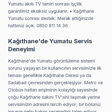
Yumatu akıllı TV tamiri sonrası işçilik
Kağıthane Yumatu servis Merkezi
garantimiz eksiksiz uygulanır. • Kağıthane
Kağıthane Yumatu uzman ekibimiz, Kağıthane bölge genel
Yumatu sonrası destek: Merak ettiğinizde
hattımız açık. 0850 811 14 36
Kağıthane'de Yumatu servis talebiniz için bizi arayabi
Kağıthane'de Yumatu teknik destek hizmetimiz TV arıza
Kağıthane'de Yumatu Servis
Kağıthane bu cihaz servis ekibi olarak, Kağıthane'de b
Deneyimi
Kağıthane Yumatu Servis Deneyimimiz: Rakam
Kağıthane'de Yumatu görüntüleme sistemi
2009'dan bu yana Avrupa Yakası'nda Yumatu televizyon 
sorunu yaşayan bir kullanıcının servisimizle ilk
Kağıthane bölgesinde Yumatu TV için 1864+ onarım tama
teması genellikle Kağıthane Deresi ya da
Yumatu markasında 11 yıllık özel deneyimimiz, 83+ fark
Sadabad çevresinden gerçekleşiyor. Metro ve
Yumatu'a özgü gözlemimiz: TV teknolojisini kullanan m
Otobüs hatları erişiminin kolaylığı sayesinde
Kağıthane bölgesine özgü not: Ofis yapısıyla bilinen 
çoğu Kağıthane sakini TV'sini taşımak yerine
servisimizin adresini tercih ediyor; bir bölümü
Garanti politikamız: İşçilik 12 ay, parça 24 ay. Sözlü değ
ise eve gelip bakım seçeneğini talep ediyor.