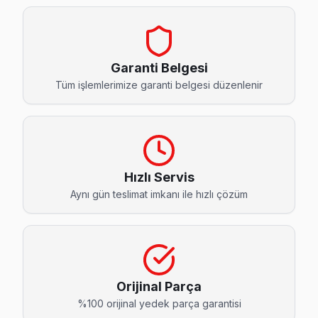
Çeliktepe Yumatu Servis
Yumatu TV'nizin Çeliktepe adresine gelen ekibimiz osilosk
Yumatu Servis Merkezi →
Garanti Belgesi
Emniyet Evleri Yumatu Servis
Tüm işlemlerimize garanti belgesi düzenlenir
Kağıthane'da Emniyet Evleri mahallesi için Yumatu TV fiyat te
Kağıthane Yumatu Servis →
Gültepe Yumatu Servis
Gültepe'de Yumatu TV güç kartı kondansatör şişmesi en yaygın
Hızlı Servis
Aynı gün teslimat imkanı ile hızlı çözüm
Gültepe Yumatu Açılmıyor Arıza →
Gürsel Yumatu Servis
Kağıthane'da Gürsel mahallesi Yumatu kullanıcıları arıza 
Kağıthane Yumatu Servis →
Orijinal Parça
Hamidiye Yumatu Servis
%100 orijinal yedek parça garantisi