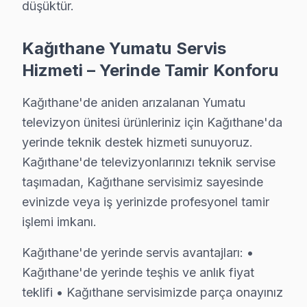
düşüktür.
• T-Con kartı değişimi: ₺350 – ₺900
• Panel (ekran) değişimi: ₺1.500 – ₺8.000 (boyut ve te
Kağıthane Yumatu Servis
• Güç kartı (power board) tamiri: ₺400 – ₺1.200
Hizmeti – Yerinde Tamir Konforu
• Kapasitör değişimi (anakart): ₺250 – ₺600
Kağıthane'de aniden arızalanan Yumatu
• Ses kartı/hoparlör tamiri: ₺300 – ₺700
televizyon ünitesi ürünleriniz için Kağıthane'da
• Anakart tamiri/değişimi: ₺500 – ₺1.800
yerinde teknik destek hizmeti sunuyoruz.
Kağıthane'de fiyata dahil olanlar:
Kağıthane'de televizyonlarınızı teknik servise
• Arıza tespiti (teşhis)
taşımadan, Kağıthane servisimiz sayesinde
• İşçilik maliyeti
evinizde veya iş yerinizde profesyonel tamir
• 2 yıl garanti (parça + işçilik)
işlemi imkanı.
• Sigortalı taşıma (gerekirse)
Kağıthane'de yerinde servis avantajları: •
Kağıthane'da Yumatu görüntüleme sistemi için fiyat alm
Kağıthane'de yerinde teşhis ve anlık fiyat
teklifi • Kağıthane servisimizde parça onayınız
Kağıthane Yumatu TV Teknik Destek Kapsam