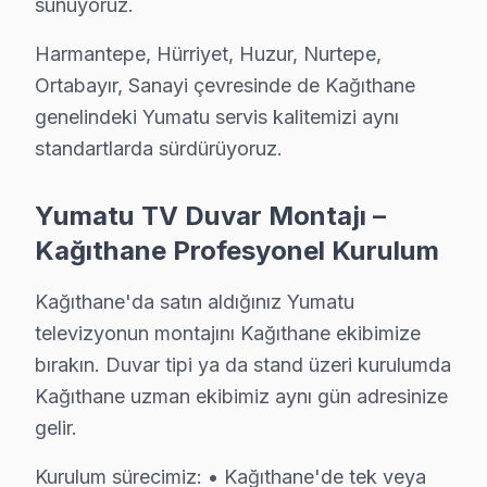
sunuyoruz.
Yumatu TV Servis Ağımız: Kağıthane Tüm Mah
Harmantepe, Hürriyet, Huzur, Nurtepe,
Kağıthane'de Yumatu televizyon servisi arayan tüm maha
Ortabayır, Sanayi çevresinde de Kağıthane
Seyrantepe, Şirintepe, Talatpaşa, Telsizler, Yahya Ke
genelindeki Yumatu servis kalitemizi aynı
Çağlayan, Çeliktepe, Emniyet Evleri, Gültepe, Gürsel
standartlarda sürdürüyoruz.
Harmantepe, Hürriyet, Huzur, Nurtepe, Ortabayır, San
Yumatu TV Duvar Montajı –
Yumatu TV Duvar Montajı – Kağıthane Profes
Kağıthane Profesyonel Kurulum
Kağıthane'da satın aldığınız Yumatu televizyonun mont
Kağıthane'da satın aldığınız Yumatu
Kurulum sürecimiz:
televizyonun montajını Kağıthane ekibimize
• Kağıthane'de tek veya çift ekran kurulumu (ev/ofis)
bırakın. Duvar tipi ya da stand üzeri kurulumda
• Kağıthane servisimizde duvar tipi braket seçimi ve m
Kağıthane uzman ekibimiz aynı gün adresinize
• Kağıthane'de ses sistemi entegrasyonu (soundbar, e
gelir.
• Kağıthane servisimizde uydu/kablo alıcısı bağlantısı 
Kurulum sürecimiz: • Kağıthane'de tek veya
• Kağıthane'de Smart LED TV uygulama kurulumu ve 