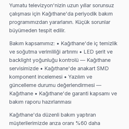
Kağıthane'de yerinde servis avantajları:
Yumatu televizyon'nizin uzun yıllar sorunsuz
• Kağıthane'de yerinde teşhis ve anlık fiyat teklifi
çalışması için Kağıthane'da periyodik bakım
• Kağıthane servisimizde parça onayınız olmadan işl
programımızdan yararlanın. Küçük sorunlar
büyümeden tespit edilir.
• Kağıthane'de sertifikalı teknisyen ile güvenli servis
• Kağıthane servisimizde servis belgesi ve garanti fişi ve
Bakım kapsamımız: • Kağıthane'de iç temizlik
• Kağıthane'de ek arıza çıkması halinde bilgilendirme
ve soğutma verimliliği artırımı • LED şerit ve
Kağıthane'da Yumatu yetkili servis kalitesinde hizmet al
backlight yoğunluğu kontrolü — Kağıthane
servisimizde • Kağıthane'de anakart SMD
Yumatu Parça Kalitesi – Kağıthane Servisimiz
komponent incelemesi • Yazılım ve
güncelleme durumu değerlendirmesi —
Kağıthane'da Yumatu TV Tamir Ücretleri – 20
Kağıthane • Kağıthane'de garanti kapsamı ve
Kağıthane'de Yumatu LED TV tamir maliyetini merak eden
bakım raporu hazırlanması
Kağıthane arıza türüne göre arıza giderme bedelleri (
Kağıthane'da düzenli bakım yaptıran
• LED backlight tamiri: ₺500 – ₺2.000
müşterilerimizde arıza oranı %60 daha
• Yazılım güncelleme ve hata giderme: ₺200 – ₺500