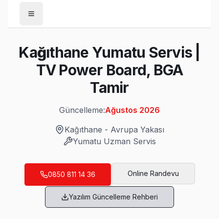
Anasayfa
Kağıthane Yumatu Servis |
/
Kağıthane
TV Power Board, BGA
/
Yumatu
Tamir
Son Güncelleme:
Ağustos 2026
Güncelleme:
Ağustos 2026
Kağıthane
-
Avrupa Yakası
Yumatu
Uzman Servis
Kağıthane'da Mahalle Mahalle Yumatu TV 
Çağlayan Yumatu Servis
Online Randevu
0850 811 14 36
Çağlayan'deki Yumatu TV kullanıcılarına ikinci el cihaz alırk
Yazılım Güncelleme Rehberi
Çağlayan Yumatu Anakart Tamiri →