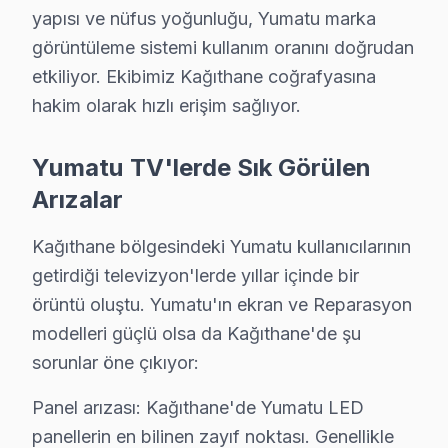
Neden:
Güç kartındaki tasarım zayıflığı ve aşırı 
yapısı ve nüfus yoğunluğu, Yumatu marka
Maliyet:
Güç kartı değişimi için 800₺ - 1,500₺ ar
görüntüleme sistemi kullanım oranını doğrudan
Etkilenen Modeller:
Yumatu 55 inç ve Yumatu 4
etkiliyor. Ekibimiz Kağıthane coğrafyasına
4.
Backlight Problemi
hakim olarak hızlı erişim sağlıyor.
Fiziksel Belirti:
Ekranda karanlık alanlar ya da be
Neden:
Backlight sisteminin kalitesiz parçalarl
Yumatu TV'lerde Sık Görülen
Maliyet:
Backlight değişimi yaklaşık 700₺ - 1,20
Arızalar
Etkilenen Modeller:
Yumatu 50 inç ve Yumatu 4
Kağıthane bölgesindeki Yumatu kullanıcılarının
5.
Anakart Sorunu
getirdiği televizyon'lerde yıllar içinde bir
Fiziksel Belirti:
Cihazın açılmaması veya sesin g
örüntü oluştu. Yumatu'ın ekran ve Reparasyon
Neden:
Chip setindeki baz sorunlar ve aşırı volta
modelleri güçlü olsa da Kağıthane'de şu
Maliyet:
Anakart tamiri veya değişimi 1,200₺ - 2
sorunlar öne çıkıyor:
Etkilenen Modeller:
Yumatu Ultra HD 55 inç ve 
Yukarıda belirtilen arızalar ve maliyetleri, Kağıthane 
Panel arızası: Kağıthane'de Yumatu LED
panellerin en bilinen zayıf noktası. Genellikle