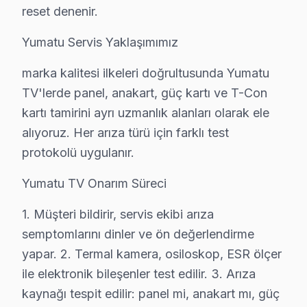
reset denenir.
Kağıthane'de Yumatu TV Tamir Maliyetleri
Yumatu Servis Yaklaşımımız
Kağıthane'de Yumatu televizyon paneli tamiri yaptırmada
marka kalitesi ilkeleri doğrultusunda Yumatu
Teşhis ücretsiz. Cihazınızı inceledikten sonra arıza de
TV'lerde panel, anakart, güç kartı ve T-Con
Fiyatlar neye göre değişir: Arıza tipi, ekran boyutu ve
kartı tamirini ayrı uzmanlık alanları olarak ele
Ödeme kolaylığı: Kredi kartı, havale ve NFC ödeme kab
alıyoruz. Her arıza türü için farklı test
Garanti dahil: Verdiğimiz her fiyata 6 ay işçilik ve 1-2 y
protokolü uygulanır.
» Kağıthane'de aynı gün teşhis, şeffaf fiyat teklifi ve hı
Yumatu TV Onarım Süreci
Kağıthane × Yumatu: Yerel İçerik ve Deneyim
1. Müşteri bildirir, servis ekibi arıza
semptomlarını dinler ve ön değerlendirme
Neden Kağıthane'de Yumatu teknik desteği Te
yapar. 2. Termal kamera, osiloskop, ESR ölçer
Kağıthane Yumatu TV Ekran Anakart Profesyonel Servis ve Ta
ile elektronik bileşenler test edilir. 3. Arıza
Kağıthane'da Yumatu televizyon ünitesi'niz bozulduğund
kaynağı tespit edilir: panel mi, anakart mı, güç