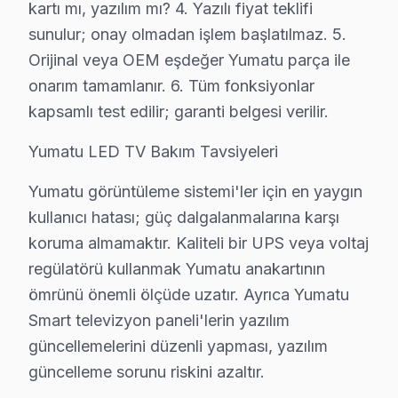
• Kağıthane'de 25+ sertifikalı teknisyen Yumatu panel
kartı mı, yazılım mı? 4. Yazılı fiyat teklifi
• Kağıthane'de sadece orijinal parça kullanıyoruz. fiy
sunulur; onay olmadan işlem başlatılmaz. 5.
Orijinal veya OEM eşdeğer Yumatu parça ile
• Osiloskop, ESR ölçer, termal kamera ile teşhis yap
onarım tamamlanır. 6. Tüm fonksiyonlar
Bir şey daha:, Kağıthane Deresi, Sadabad, İş kuleleri
kapsamlı test edilir; garanti belgesi verilir.
Kağıthane'de Yumatu Servis: Bölge Bilgisi
Yumatu LED TV Bakım Tavsiyeleri
Kağıthane, yaklaşık 450.000+ nüfusu barındıran İstanb
Yumatu görüntüleme sistemi'ler için en yaygın
Yumatu TV'lerde Sık Görülen Arızalar
kullanıcı hatası; güç dalgalanmalarına karşı
koruma almamaktır. Kaliteli bir UPS veya voltaj
Kağıthane bölgesindeki Yumatu kullanıcılarının getirdi
regülatörü kullanmak Yumatu anakartının
Panel arızası: Kağıthane'de Yumatu LED panellerin en bil
ömrünü önemli ölçüde uzatır. Ayrıca Yumatu
Anakart hatası: Kağıthane'de Reparasyon sistemini ku
Smart televizyon paneli'lerin yazılım
Yazılım sorunu: Kağıthane'de LCD ekranlarda daha sık 
güncellemelerini düzenli yapması, yazılım
» Kağıthane'de tüm Yumatu model ve serilerinde LED, L
güncelleme sorunu riskini azaltır.