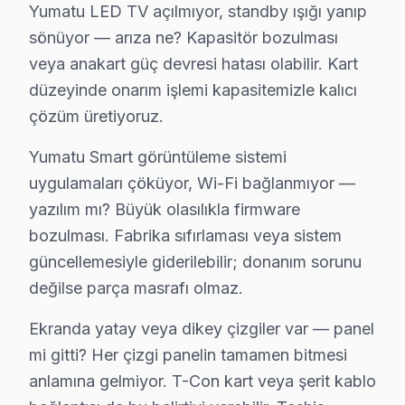
Ortabayır mahallesi, 1990'ların sonu ve 2000'lerin başı
Yumatu LED TV açılmıyor, standby ışığı yanıp
sönüyor — arıza ne? Kapasitör bozulması
Sanayi'de Yumatu TV Servisi
veya anakart güç devresi hatası olabilir. Kart
Sanayi mahallesi, endüstriyel yapılarla dolu bir bölge 
düzeyinde onarım işlemi kapasitemizle kalıcı
çözüm üretiyoruz.
Seyrantepe'de Yumatu TV Servisi
Yumatu Smart görüntüleme sistemi
Seyrantepe, Kağıthane'nin hızla gelişen bölgelerinden bi
uygulamaları çöküyor, Wi-Fi bağlanmıyor —
Şirintepe'de Yumatu TV Servisi
yazılım mı? Büyük olasılıkla firmware
Şirintepe, geniş konut projeleri ve çeşitli sosyal olan
bozulması. Fabrika sıfırlaması veya sistem
güncellemesiyle giderilebilir; donanım sorunu
Talatpaşa'da Yumatu TV Servisi
değilse parça masrafı olmaz.
Talatpaşa Mahallesi, sakin bir yaşam alanı arayanlar için
Ekranda yatay veya dikey çizgiler var — panel
Telsizler'de Yumatu TV Servisi
mi gitti? Her çizgi panelin tamamen bitmesi
anlamına gelmiyor. T-Con kart veya şerit kablo
Telsizler, Kağıthane'nin hareketli semtlerinden biri ol