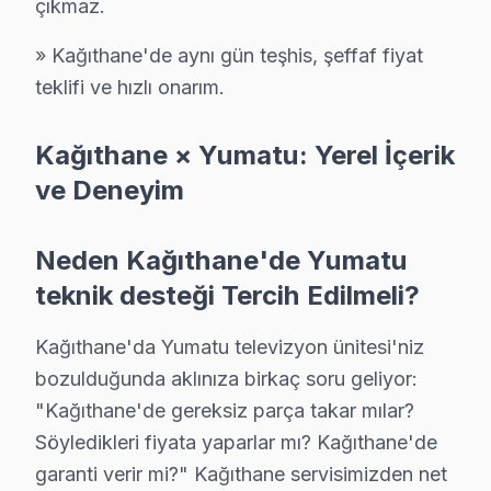
Kağıthane Diğer Marka Servisleri
çıkmaz.
· Kağıthane Sony
· Kağıthane Philips
» Kağıthane'de aynı gün teşhis, şeffaf fiyat
teklifi ve hızlı onarım.
· Kağıthane Hi-Level
· Kağıthane iFFALCON
Kağıthane × Yumatu: Yerel İçerik
· Kağıthane Samsung
· Kağıthane LG
ve Deneyim
· Kağıthane Panasonic
· Kağıthane Toshiba
Neden Kağıthane'de Yumatu
teknik desteği Tercih Edilmeli?
Kağıthane'da Yumatu televizyon ünitesi'niz
Kağıthane'de Yumatu TV Tamiri — Bilmeniz
bozulduğunda aklınıza birkaç soru geliyor:
Kağıthane'de Yumatu LED TV servisinde net yanıtlar: 
"Kağıthane'de gereksiz parça takar mılar?
Söyledikleri fiyata yaparlar mı? Kağıthane'de
garanti verir mi?" Kağıthane servisimizden net