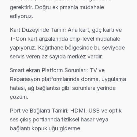
gerektirir. Doğru ekipmanla müdahale
Telefon: 0850 811 14 36
ediyoruz.
• Kağıthane'de WhatsApp üzerinden de destek
• Kağıthane genelinde aynı gün Yumatu televizyon ser
Kart Düzeyinde Tamir: Ana kart, güç kartı ve
• Kağıthane'ye belirlenen saatte söz konusu model u
T-Con kart arızalarında chip-level müdahale
yapıyoruz. Kağıthane bölgesinde bu seviyede
Kağıthane Yerinde Servis Detayları: Kağıthane'de Yumatu
servis veren az sayıda merkez vardır.
Kağıthane Deresi, Sadabad, İş kuleleri çevresinden Ka
Şimdi arayın, aynı gün bakalım. 0850 811 14 36
Smart ekran Platform Sorunları: TV ve
Reparasyon platformlarında donma, uygulama
Kağıthane Yumatu Televizyon Servisi İçin Güv
hatası, ağ bağlantısı gibi sorunlara yerinde
Kağıthane'de Yumatu marka televizyonunuz arızalandığ
çözüm.
Kağıthane Sektör Deneyimi: Kağıthane ve çevre bölgel
Port ve Bağlantı Tamiri: HDMI, USB ve optik
Kağıthane'de Profesyonel Garanti: Kağıthane servisimiz
ses çıkış portlarında fiziksel hasar veya
söz konusu model Marka Eğitimi: Yumatu yetkili hizmet
bağlantı kopukluğu giderme.
Kağıthane Referansları: Kağıthane sakinlerinin tercih 