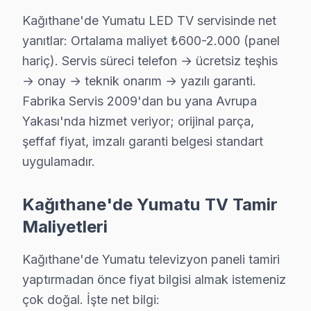
Kağıthane'de Yumatu LED TV servisinde net
yanıtlar: Ortalama maliyet ₺600-2.000 (panel
Yumatu Uzman Teknisyen Ekibi — Kağıthane
hariç). Servis süreci telefon → ücretsiz teşhis
Murat T. — Yumatu Servis Uzmanı
→ onay → teknik onarım → yazılı garanti.
12 yıllık Yumatu TV tamir deneyimi. Kağıthane ve çevre ilçel
Fabrika Servis 2009'dan bu yana Avrupa
· Yumatu fabrika servis sertifikası
Yakası'nda hizmet veriyor; orijinal parça,
· Orijinal ve OEM yedek parça tedarikçisi
şeffaf fiyat, imzalı garanti belgesi standart
· 2010'dan günümüze tüm Yumatu modelleri
uygulamadır.
Kağıthane Servis İstatistikleri
· Kağıthane'de
450+
Yumatu TV tamiri
Kağıthane'de Yumatu TV Tamir
· Müşteri memnuniyeti
%96
Maliyetleri
· Ortalama tamir süresi:
1–2 iş günü
· Tüm işlemler
2 yıl garantili
Kağıthane'de Yumatu televizyon paneli tamiri
yaptırmadan önce fiyat bilgisi almak istemeniz
çok doğal. İşte net bilgi:
Bu sayfayla ilgili hizmet sayfaları: