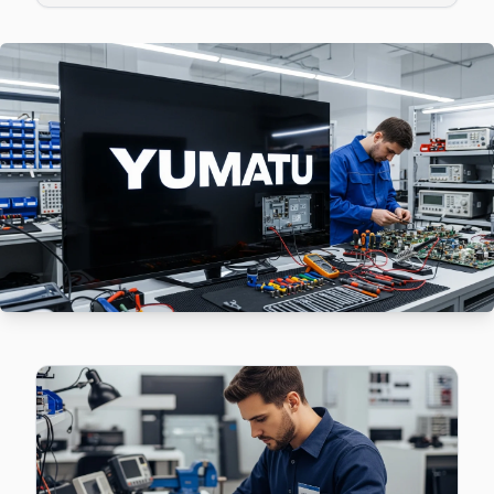
Yumatu TV HDMI port arızası Hamidiye adresine gelen ekibimi
Hamidiye Yumatu Anakart Tamiri →
Harmantepe Yumatu Servis
Harmantepe'den gelen Yumatu TV arızaları arasında en sık g
Kağıthane Yumatu Servis →
Hürriyet Yumatu Servis
Hürriyet mahallesi Yumatu TV teknisyeniniz ortalama 90 da
Hürriyet Yumatu Anakart Tamiri →
Huzur Yumatu Servis
Huzur'de Yumatu TV ses ama görüntü yok sorununu genellikl
Kağıthane TV Servis Merkezi →
Nurtepe Yumatu Servis
Nurtepe sakinlerine özel: Yumatu TV tamirinde parça değişim