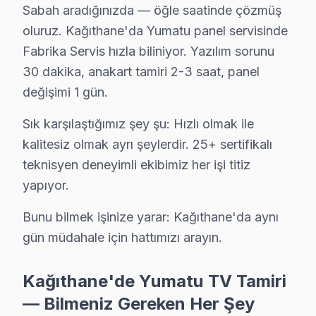
Sabah aradığınızda — öğle saatinde çözmüş
Kağıthane Yumatu TV Servis Hizmet Bölgesi
oluruz. Kağıthane'da Yumatu panel servisinde
Kağıthane bölgesine kapıya gelen Yumatu TV tamir servisi hizme
Fabrika Servis hızla biliniyor. Yazılım sorunu
30 dakika, anakart tamiri 2-3 saat, panel
değişimi 1 gün.
Sık karşılaştığımız şey şu: Hızlı olmak ile
kalitesiz olmak ayrı şeylerdir. 25+ sertifikalı
teknisyen deneyimli ekibimiz her işi titiz
yapıyor.
Bunu bilmek işinize yarar: Kağıthane'da aynı
gün müdahale için hattımızı arayın.
Kağıthane'de Yumatu TV Tamiri
— Bilmeniz Gereken Her Şey