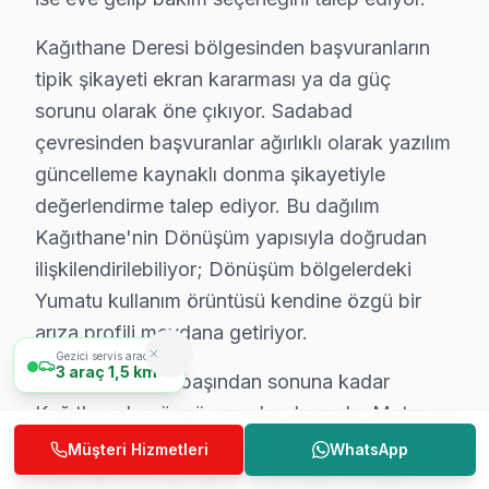
Kağıthane Yumatu Servisimizin Hizmet Verdiğ
Kağıthane Deresi bölgesinden başvuranların
Kağıthane'da Yumatu televizyon servisi arıyorsanız, h
tipik şikayeti ekran kararması ya da güç
sorunu olarak öne çıkıyor. Sadabad
çevresinden başvuranlar ağırlıklı olarak yazılım
Yumatu TV Tamirine Dair Her Şey
güncelleme kaynaklı donma şikayetiyle
değerlendirme talep ediyor. Bu dağılım
Garanti var mı?
Kağıthane'nin Dönüşüm yapısıyla doğrudan
Evet. Kağıthane'de tüm işlemlere
6 ay işçilik + 1–2 yıl orij
ilişkilendirilebiliyor; Dönüşüm bölgelerdeki
Yerinde tamir mi yapıyorsunuz, yoksa TV götürme
Yumatu kullanım örüntüsü kendine özgü bir
Çoğu arıza
yerinde tamir
edilir — TV'nizi taşımanıza gerek 
arıza profili meydana getiriyor.
Gezici servis aracımız
3
araç
1,5 km
Yumatu TV uzaktan kumanda çalışmıyor, ne yapm
Servis sürecinin başından sonuna kadar
Önce kumanda pillerini kontrol edin. Sorun devam ediyors
Kağıthane'ye özgü unsurlar devrede: Metro ve
Otobüs hatları üzerinden hızlı ulaşım,
Müşteri Hizmetleri
WhatsApp
Kağıthane Deresi semtine yönelik öncelikli