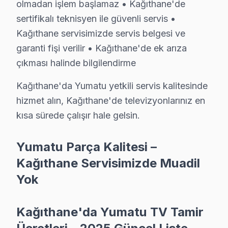
olmadan işlem başlamaz • Kağıthane'de
Kağıthane'de Yumatu televizyon sahiplerine sunduğum
sertifikalı teknisyen ile güvenli servis •
LED/LCD Panel ve Ekran Onarımı: Renk bozulması, piks
Kağıthane servisimizde servis belgesi ve
Kart Düzeyinde Tamir: Ana kart, güç kartı ve T-Con ka
garanti fişi verilir • Kağıthane'de ek arıza
Smart ekran Platform Sorunları: TV ve Reparasyon pla
çıkması halinde bilgilendirme
Port ve Bağlantı Tamiri: HDMI, USB ve optik ses çıkış
Kağıthane'da Yumatu yetkili servis kalitesinde
» Kağıthane genelinde mobil servis ekibimizle yerinde 
hizmet alın, Kağıthane'de televizyonlarınız en
kısa sürede çalışır hale gelsin.
Yumatu Servisi Garanti ve Sonrası Destek
Kağıthane Yumatu TV Servis Garanti Belgesi - 1 Yıl Parça Güve
Yumatu Parça Kalitesi –
Kağıthane Yumatu panel müşterilerimize verdiğimiz sö
Kağıthane Servisimizde Muadil
• 6 aylık işçilik güvencesi: Kağıthane'de Yumatu arızas
Yok
• Yumatu yedek parça garantisi: Kağıthane'de taktığımı
• İmzalı Yumatu garanti belgesi: Kağıthane servis çıkışın
Kağıthane'da Yumatu TV Tamir
• bu TV akıllı TV tamiri sonrası işçilik garantimiz eksiks