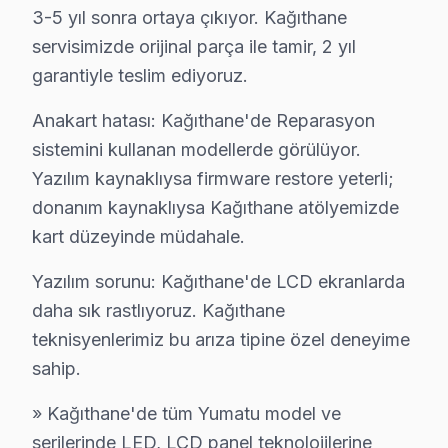
Kağıthane Mahallelerinde Yumatu Servis İstati
3-5 yıl sonra ortaya çıkıyor. Kağıthane
servisimizde orijinal parça ile tamir, 2 yıl
Çağlayan'da Yumatu TV Servisi
garantiyle teslim ediyoruz.
Çağlayan mahallesinde, 1980'ler ve 1990'lar arasında in
Anakart hatası: Kağıthane'de Reparasyon
Çeliktepe'de Yumatu TV Servisi
sistemini kullanan modellerde görülüyor.
Çeliktepe mahallesi, özellikle 2000'lerin başında inşa 
Yazılım kaynaklıysa firmware restore yeterli;
donanım kaynaklıysa Kağıthane atölyemizde
Emniyet Evleri'nde Yumatu TV Servisi
kart düzeyinde müdahale.
Emniyet Evleri mahallesi, eski bina yapıları ile bilinm
Yazılım sorunu: Kağıthane'de LCD ekranlarda
Gültepe'de Yumatu TV Servisi
daha sık rastlıyoruz. Kağıthane
Gültepe, yüksek katlı binaların yaygın olduğu bir mahall
teknisyenlerimiz bu arıza tipine özel deneyime
sahip.
Gürsel'de Yumatu TV Servisi
» Kağıthane'de tüm Yumatu model ve
Gürsel mahallesinde, özellikle 1990'ların yapıları olan 
serilerinde LED, LCD panel teknolojilerine