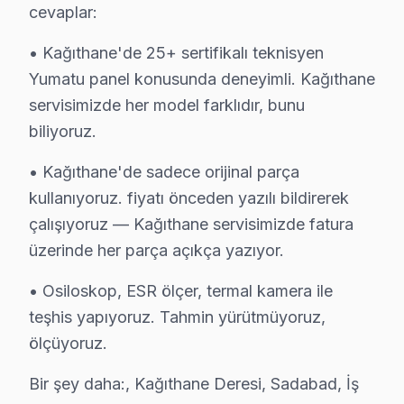
cevaplar:
Yumatu Servis: 15 Yıl Deneyim
• Kağıthane'de 25+ sertifikalı teknisyen
Yumatu panel konusunda deneyimli. Kağıthane
✓ 15+ Yıl Deneyim
✓ Yazılı Garanti Belgesi
servisimizde her model farklıdır, bunu
✓ Orijinal Yedek Parça
biliyoruz.
✓ Ücretsiz Arıza Tespiti
• Kağıthane'de sadece orijinal parça
kullanıyoruz. fiyatı önceden yazılı bildirerek
Kağıthane, İstanbul'un köklü ilçelerinden biri olup bölgemizdeki
çalışıyoruz — Kağıthane servisimizde fatura
Kağıthane'de Yumatu TV Arıza Verileri 2025
üzerinde her parça açıkça yazıyor.
2025 yılında Kağıthane ilçesinde Yumatu televizyon onar
• Osiloskop, ESR ölçer, termal kamera ile
Kağıthane'nin coğrafi konumu, ulaşım ağı üzerinde önem
teşhis yapıyoruz. Tahmin yürütmüyoruz,
ölçüyoruz.
Yumatu marka televizyonların belirli modelleri, özellik
Kağıthane'deki Yumatu televizyon kullanıcıları genelde 
Bir şey daha:, Kağıthane Deresi, Sadabad, İş