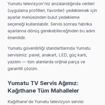
Kağıthane Yumatu TV Arızaları – Televizyonu
Yumatu televizyon'niz arızalandığında verileri
(uygulama profilleri, favoriler) yedeklemek için
Yumatu panel'niz sorun mu yaşıyor? Kağıthane'de sık ka
ayarlar menüsünden bulut yedekleme
Yumatu akıllı TV'nin ekranı kararmış, ses geliyor — ne
seçeneği kullanılabilir. Servis sonrası fabrika
Yumatu LED TV açılmıyor, standby ışığı yanıp sönüyor 
ayarlarına dönüş gerekebileceğinden bu adım
Yumatu Smart görüntüleme sistemi uygulamaları çöküyor
önemlidir.
Ekranda yatay veya dikey çizgiler var — panel mi gitti?
Yumatu güvenilirliği standartlarında Yumatu
Kağıthane'de Yumatu televizyon paneli tamiri için teşh
servisimiz: panel, anakart, LED, güç kartı,
Yumatu TV Teknik Rehberi: Panel, Teşhis ve On
yazılım — tüm alanlarda orijinal parça ve
garantili çözüm.
Yumatu televizyonlarınızın tamir ve bakımında Kağıtha
Yumatu TV Teknik Profil ve Servis Rehberi
Yumatu TV Servis Ağımız:
Kağıthane Tüm Mahalleler
Yumatu TV Teknik Servis Rehberi
Yumatu TV'lerde En Sık Karşılaşılan Arızalar
Kağıthane'de Yumatu televizyon servisi