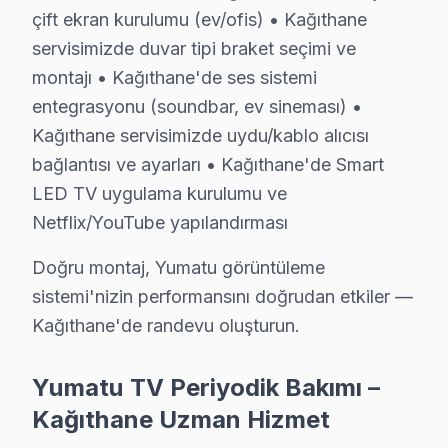
çift ekran kurulumu (ev/ofis) • Kağıthane
Doğru montaj, Yumatu görüntüleme sistemi'nizin perf
servisimizde duvar tipi braket seçimi ve
Yumatu TV Periyodik Bakımı – Kağıthane Uzm
montajı • Kağıthane'de ses sistemi
entegrasyonu (soundbar, ev sineması) •
Yumatu televizyon'nizin uzun yıllar sorunsuz çalışmas
Kağıthane servisimizde uydu/kablo alıcısı
Bakım kapsamımız:
bağlantısı ve ayarları • Kağıthane'de Smart
• Kağıthane'de iç temizlik ve soğutma verimliliği artırım
LED TV uygulama kurulumu ve
• LED şerit ve backlight yoğunluğu kontrolü — Kağıth
Netflix/YouTube yapılandırması
• Kağıthane'de anakart SMD komponent incelemesi
Doğru montaj, Yumatu görüntüleme
• Yazılım ve güncelleme durumu değerlendirmesi — K
sistemi'nizin performansını doğrudan etkiler —
• Kağıthane'de garanti kapsamı ve bakım raporu hazı
Kağıthane'de randevu oluşturun.
Kağıthane'da düzenli bakım yaptıran müşterilerimizde
Yumatu TV Periyodik Bakımı –
Kağıthane Yumatu Servis Hizmeti – Yerinde T
Kağıthane Uzman Hizmet
Kağıthane'de aniden arızalanan Yumatu televizyon ünite