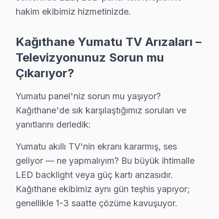
Hamidiye'de Yumatu TV Servisi
hakim ekibimiz hizmetinizde.
Hamidiye mahallesi, 1980'lerde inşa edilen eski binaları
Kağıthane Yumatu TV Arızaları –
Harmantepe'de Yumatu TV Servisi
Televizyonunuz Sorun mu
Harmantepe mahallesi, genellikle 2000'li yıllardan sonr
Çıkarıyor?
Hürriyet'te Yumatu TV Servisi
Yumatu panel'niz sorun mu yaşıyor?
Hürriyet mahallesi, 1990'lar ve 2000'lerin başındaki b
Kağıthane'de sık karşılaştığımız soruları ve
yanıtlarını derledik:
Huzur'da Yumatu TV Servisi
Huzur mahallesi, genellikle 1980'lerde inşa edilmiş yap
Yumatu akıllı TV'nin ekranı kararmış, ses
geliyor — ne yapmalıyım? Bu büyük ihtimalle
Nurtepe'de Yumatu TV Servisi
LED backlight veya güç kartı arızasıdır.
Nurtepe mahallesi, genellikle 2000'lerin başında yapıl
Kağıthane ekibimiz aynı gün teşhis yapıyor;
genellikle 1-3 saatte çözüme kavuşuyor.
Ortabayır'da Yumatu TV Servisi