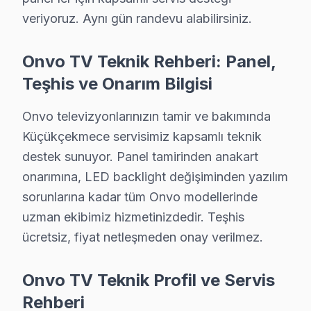
Ödeme kolaylığı: Kredi kartı, havale ve NFC ödeme kab
veriyoruz. Aynı gün randevu alabilirsiniz.
Garanti dahil: Verdiğimiz her fiyata 6 ay işçilik ve 1-2 y
» Küçükçekmece'de aynı gün teşhis, şeffaf fiyat teklifi 
Onvo TV Teknik Rehberi: Panel,
Teşhis ve Onarım Bilgisi
Onvo Televizyon Kullanım Kılavuzu – Küçükçe
Televizyonunuzun ömrünü kısaltan alışkanlıklardan kaç
Onvo televizyonlarınızın tamir ve bakımında
Teknisyen önerileri:
Küçükçekmece servisimiz kapsamlı teknik
• Küçükçekmece'de orijinal güç kablosu ve adaptör ku
destek sunuyor. Panel tamirinden anakart
• Küçükçekmece'de HDMI kablolarını çekip takmadan 
onarımına, LED backlight değişiminden yazılım
sorunlarına kadar tüm Onvo modellerinde
• Direkt güneş ışığı ve ısı kaynaklarından Küçükçekme
uzman ekibimiz hizmetinizdedir. Teşhis
• Küçükçekmece'de UPS veya gerilim regülatörü ile an
ücretsiz, fiyat netleşmeden onay verilmez.
• Ekran parlaklığını Küçükçekmece'de ortam ışığına gör
• Enerji tasarrufu için kullanmadığınızda Küçükçekme
Onvo TV Teknik Profil ve Servis
Küçükçekmece'da düzenli bakım ve doğru kullanım ile 
Rehberi