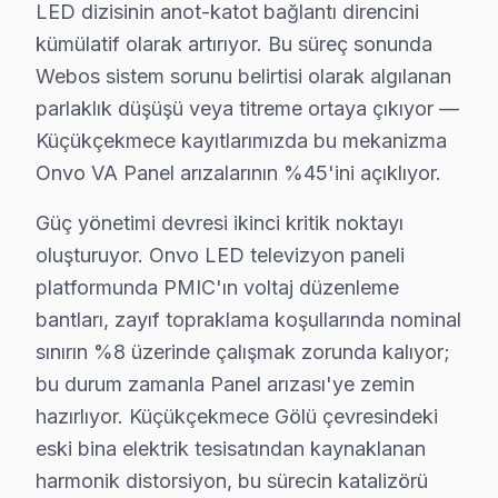
LED dizisinin anot-katot bağlantı direncini
· Küçükçekmece Samsung
· Küçükçekmece LG
kümülatif olarak artırıyor. Bu süreç sonunda
Webos sistem sorunu belirtisi olarak algılanan
· Küçükçekmece Panasonic
· Küçükçekmece Toshiba
parlaklık düşüşü veya titreme ortaya çıkıyor —
Küçükçekmece kayıtlarımızda bu mekanizma
Onvo VA Panel arızalarının %45'ini açıklıyor.
Küçükçekmece'de Onvo TV Servisi Hakkında
Güç yönetimi devresi ikinci kritik noktayı
Küçükçekmece'de Onvo televizyon ünitesi servis sorunu
oluşturuyor. Onvo LED televizyon paneli
platformunda PMIC'ın voltaj düzenleme
bantları, zayıf topraklama koşullarında nominal
sınırın %8 üzerinde çalışmak zorunda kalıyor;
Onvo Servis: 15 Yıl Deneyim
bu durum zamanla Panel arızası'ye zemin
hazırlıyor. Küçükçekmece Gölü çevresindeki
✓ 15+ Yıl Deneyim
eski bina elektrik tesisatından kaynaklanan
✓ Yazılı Garanti Belgesi
harmonik distorsiyon, bu sürecin katalizörü
✓ Orijinal Yedek Parça