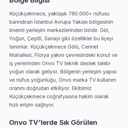
Bölge Bilgisi
Onvo televizyon ürünleriniz için Küçükçekmece'de güve
Küçükçekmece, yaklaşık 780.000+ nüfusu
Küçükçekmece'da Onvo TV Kurulum Hizmeti –
barındıran İstanbul Avrupa Yakası bölgesinin
Yeni bir Onvo televizyon aldıysanız, Küçükçekmece'da 
önemli yerleşim merkezlerinden biridir. Göl,
Sunduğumuz kurulum seçenekleri:
Yoğun, Çeşitli, Sanayi gibi özellikler bu ilçeyi
tanımlar. Küçükçekmece Gölü, Cennet
• Küçükçekmece'de televizyon ünitesi duvar askısı mont
Mahallesi, Florya yakını çevresindeki konut ve
• Küçükçekmece servisimizde gizli kablo düzeni ve ka
iş yerlerinden Onvo TV teknik destek talebi
• Küçükçekmece'de HDMI, ses sistemi ve uydu bağla
yoğun olarak geliyor. Bölgenin yerleşim yapısı
• Küçükçekmece'de Smart panel ağ yapılandırması v
ve nüfus yoğunluğu, Onvo marka TV kullanım
• Küçükçekmece servisimizde ekran kalibrasyon ve gö
oranını doğrudan etkiliyor. Ekibimiz
Onvo akıllı TV'nizin ilk açılışından itibaren en iyi g
Küçükçekmece coğrafyasına hakim olarak
hızlı erişim sağlıyor.
Küçükçekmece Onvo TV Arızaları – Televizyo
Onvo televizyonunuz beklenmedik bir anda arıza mı y
Onvo TV'lerde Sık Görülen
Onvo televizyon paneli'lerde gözlemlenen başlıca tekn