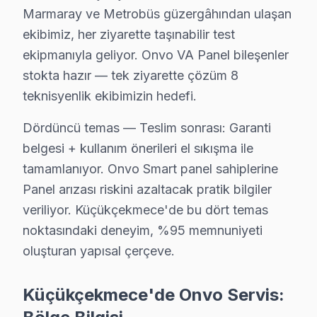
Servis ağı detayları:
Marmaray ve Metrobüs güzergâhından ulaşan
• Küçükçekmece ve çevresi tam kapsama — Küçükçekm
ekibimiz, her ziyarette taşınabilir test
ekipmanıyla geliyor. Onvo VA Panel bileşenler
• Küçükçekmece'de yoğun saatlerde bile aynı gün m
stokta hazır — tek ziyarette çözüm 8
• Küçükçekmece'de kurumsal ve bireysel müşterilere 
teknisyenlik ekibimizin hedefi.
Küçükçekmece'da Onvo desteği bir telefon kadar yakı
Dördüncü temas — Teslim sonrası: Garanti
Küçükçekmece'da Onvo TV Yerinde Onarım – E
belgesi + kullanım önerileri el sıkışma ile
Küçükçekmece'da Onvo televizyonunuz arızalandığında
tamamlanıyor. Onvo Smart panel sahiplerine
Yerinde tamir sürecimiz — Küçükçekmece:
Panel arızası riskini azaltacak pratik bilgiler
veriliyor. Küçükçekmece'de bu dört temas
• Küçükçekmece'de aynı gün servis randevusu
noktasındaki deneyim, %95 memnuniyeti
• Küçükçekmece'de taşıma masrafı ve riski yok
oluşturan yapısal çerçeve.
• Küçükçekmece'de arıza anında teşhis ve müdahale
• Küçükçekmece servisimizde orijinal yedek parça ile t
Küçükçekmece'de Onvo Servis:
• Küçükçekmece'de 2 yıl işçilik garantisi