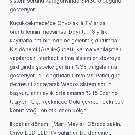
sistem sorunu kategorisinde ₺1430 olduğunu
İkitelli Organize Sanayi'de Onvo TV Servisi
gösteriyor.
İkitelli Organize Sanayi Mahallesi, endüstriyel bir yap
Küçükçekmece'de Onvo akıllı TV arıza
İnönü'de Onvo TV Servisi
örüntülerinin mevsimsel boyutu, 18 yıllık
kayıtlarla net biçimde belgelenmiş durumda.
İnönü Mahallesi, geçmişten günümüze pek çok değişime uğ
Kış dönemi (Aralık-Şubat): karma yapılaşmalı
İstasyon'da Onvo TV Servisi
yapılardaki merkezi ısıtma sistemleri devreye
İstasyon Mahallesi, hareketli bir yaşam sunuyor ama bur
girdiğinde şebeke gerilimi %38 dalgalanma
gösteriyor; bu doğrudan Onvo VA Panel güç
Kanarya'da Onvo TV Servisi
devresini zorlayarak Webos sistem sorunu
Kanarya mahallesi, genç ve dinamik bir yapıya sahip. B
başvurularını aylık ortalamanın %45 üzerine
taşıyor. Küçükçekmece Gölü çevresindeki eski
Kartaltepe'de Onvo TV Servisi
konut stoğu en etkilenen bölge.
Kartaltepe, çeşitli kültürel etkinliklere ev sahipliği 
İlkbahar dönemi (Mart-Mayıs): Görece sakin.
Mehmet Akif'te Onvo TV Servisi
Onvo LED LED TV sahipleri bu dönemde