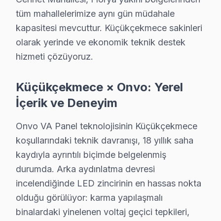
tüm mahallelerimize aynı gün müdahale
Küçükçekmece Yakın İlçelerde Onvo Servisi
kapasitesi mevcuttur. Küçükçekmece sakinleri
· Arnavutköy Onvo
· Avcılar Onvo
olarak yerinde ve ekonomik teknik destek
hizmeti çözüyoruz.
· Bağcılar Onvo
· Bahçelievler Onvo
Küçükçekmece × Onvo: Yerel
· Bakırköy Onvo
· Başakşehir Onvo
İçerik ve Deneyim
· Bayrampaşa Onvo
· Beşiktaş Onvo
Onvo VA Panel teknolojisinin Küçükçekmece
koşullarındaki teknik davranışı, 18 yıllık saha
kaydıyla ayrıntılı biçimde belgelenmiş
Küçükçekmece Diğer Marka Servisleri
durumda. Arka aydınlatma devresi
· Küçükçekmece Sony
· Küçükçekmece Philips
incelendiğinde LED zincirinin en hassas nokta
olduğu görülüyor: karma yapılaşmalı
· Küçükçekmece Hi-Level
· Küçükçekmece iFFALCON
binalardaki yinelenen voltaj geçici tepkileri,