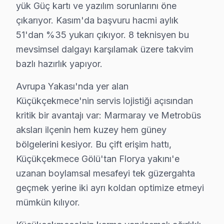
yük Güç kartı ve yazılım sorunlarını öne
Yeşilova'da Onvo TV Servisi
çıkarıyor. Kasım'da başvuru hacmi aylık
Yeşilova, sakin bir yaşam ortamı sağlıyor. Onvo TV tami
51'dan %35 yukarı çıkıyor. 8 teknisyen bu
mevsimsel dalgayı karşılamak üzere takvim
Onvo Parça Temini ve Maliyet Gerçekleri
bazlı hazırlık yapıyor.
Onvo TV’lerin tamir fiyatları, Küçükçekmece bölgesinde 
Avrupa Yakası'nda yer alan
Anakart tamiri, model serisine göre farklılık gösterir; b
Küçükçekmece'nin servis lojistiği açısından
Ayrıca yerinde servis ile atölye servisleri arasında ma
kritik bir avantajı var: Marmaray ve Metrobüs
aksları ilçenin hem kuzey hem güney
Neden Fabrika Servis?
bölgelerini kesiyor. Bu çift erişim hattı,
Onvo marka televizyonlarda oluşabilecek her türlü ar
Küçükçekmece Gölü'tan Florya yakını'e
Aynı gün içinde servis imkanı, yoğun bir hayat sürerke
uzanan boylamsal mesafeyi tek güzergahta
geçmek yerine iki ayrı koldan optimize etmeyi
Sonuç olarak, herhangi bir Onvo arızasında, hem kali
mümkün kılıyor.
Küçükçekmece Onvo servis - TV Tamiri