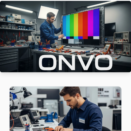
Fatih sakinlerine özel: Onvo TV tamirinde parça değişimi y
Küçükçekmece Onvo Servis →
Fevzi Çakmak Onvo Servis
Fevzi Çakmak'de Onvo TV güç kartı kondansatör şişmesi en ya
Fevzi Çakmak Onvo Anakart Tamiri →
Gültepe Onvo Servis
Onvo TV Gültepe'de internet bağlantısı sorunuyla geliyors
Küçükçekmece Onvo Servis →
Halkalı Onvo Servis
Halkalı mahallesi Onvo TV servisinde şeffaf çalışıyoruz: ha
Halkalı Onvo Anakart Tamiri →
İkitelli Organize Sanayi Onvo Servis
Onvo TV'nizin İkitelli Organize Sanayi adresine gelen ekib