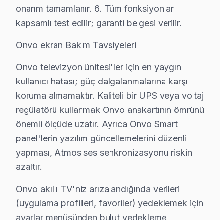
Onvo Servisi Garanti ve Sonrası Destek
onarım tamamlanır. 6. Tüm fonksiyonlar
Küçükçekmece Onvo TV Servis Garanti Belgesi - 1 Yıl Parça 
kapsamlı test edilir; garanti belgesi verilir.
Küçükçekmece'de Onvo ekran tamirinde garanti politika
Onvo ekran Bakım Tavsiyeleri
Küçükçekmece servisinde işçilik garantisi: Onvo tamir
Onvo parça garantisi: Küçükçekmece'de değiştirdiğimiz O
Onvo televizyon ünitesi'ler için en yaygın
kullanıcı hatası; güç dalgalanmalarına karşı
Garanti belgesi: Her Küçükçekmece söz konusu model tami
koruma almamaktır. Kaliteli bir UPS veya voltaj
Küçükçekmece servis sonrası erişim: "Onvo TV'min sesi
regülatörü kullanmak Onvo anakartının ömrünü
Küçükçekmece Onvo Altyapı ve Arıza Profili
önemli ölçüde uzatır. Ayrıca Onvo Smart
panel'lerin yazılım güncellemelerini düzenli
Küçükçekmece'nin Göl dokusu Onvo panel arıza profilini 
yapması, Atmos ses senkronizasyonu riskini
Küçükçekmece Gölü bölgesindeki konutlarda Onvo akıllı 
azaltır.
Marmaray ve Metrobüs güzergahı boyunca uzanan Küçükçe
Onvo akıllı TV'niz arızalandığında verileri
Küçükçekmece Onvo TV Servisi – Sık Sorulan 
(uygulama profilleri, favoriler) yedeklemek için
ayarlar menüsünden bulut yedekleme
S: Küçükçekmece'de arıza tespit nasıl yapılıyor?