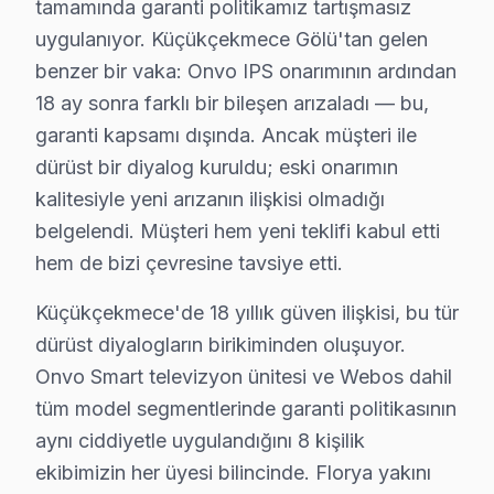
tamamında garanti politikamız tartışmasız
Neden: Yazılım güncellemelerinin düzgün yapılmaması ve
uygulanıyor. Küçükçekmece Gölü'tan gelen
2025 Türkiye fiyatı: ₺300 - ₺500 arası.
benzer bir vaka: Onvo IPS onarımının ardından
En çok etkilenen model serisi: Onvo Smart 2019.
18 ay sonra farklı bir bileşen arızaladı — bu,
4.
Panel Sorunları
garanti kapsamı dışında. Ancak müşteri ile
Teknik adı: Panel arızası.
dürüst bir diyalog kuruldu; eski onarımın
kalitesiyle yeni arızanın ilişkisi olmadığı
Belirtileri: Ekranın kararması veya belirgin renk bozulm
belgelendi. Müşteri hem yeni teklifi kabul etti
Neden: Üretim hataları ya da zamanla malzemenin aşı
hem de bizi çevresine tavsiye etti.
2025 Türkiye fiyatı: ₺1500 - ₺2500 arası.
Küçükçekmece'de 18 yıllık güven ilişkisi, bu tür
En çok etkilenen model serisi: Onvo UHD 2017.
dürüst diyalogların birikiminden oluşuyor.
5.
Ses Problemleri
Onvo Smart televizyon ünitesi ve Webos dahil
Teknik adı: Ses kartı arızası.
tüm model segmentlerinde garanti politikasının
Belirtileri: Sesin kesik kesik gelmesi veya tamamen kesi
aynı ciddiyetle uygulandığını 8 kişilik
Neden: Ses bileşenlerinin düşük kalitesi ya da zamanla
ekibimizin her üyesi bilincinde. Florya yakını