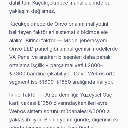
2025 Türkiye fiyatı: ₺500 - ₺700 arası.
dahil tüm Küçükçekmece mahallelerinde bu
yaklaşım değişmez.
En çok etkilenen model serisi: Onvo 4K 2018.
Küçükçekmece'deki Onvo kullanıcıları için bu teknik so
Küçükçekmece'de Onvo onarım maliyetini
belirleyen faktörleri sistematik biçimde ele
Küçükçekmece Mahallelerinde Onvo Servisi
alalım. Birinci faktör — Model jenerasyonu:
Onvo LED panel gibi amiral gemisi modellerde
Atakent'de Onvo TV Servisi
VA Panel ve anakart bileşenleri daha pahalı;
Atakent, genellikle eski yapılarla dolu bir mahalle. Bu 
ortalama işçilik + parça maliyeti ₺2800–
₺3300 bandına çıkabiliyor. Onvo Webos orta
Atatürk'de Onvo TV Servisi
segment ise ₺1300–₺1650 aralığında kalıyor.
Atatürk Mahallesi, oldukça hareketli bir yaşam alanı s
İkinci faktör — Arıza derinliği: Yüzeysel Güç
Beşyol'da Onvo TV Servisi
kartı vakası ₺1250 civarındayken ileri evre
Beşyol Mahallesi, özellikle yeni yapılarla dikkat çekiy
Webos sistem sorunu müdahalesi ₺3000'a
yaklaşabiliyor. Birinin yarım günde, diğerinin iki
Cennet'de Onvo TV Servisi
günde tamamlanması bu fark fiyatını