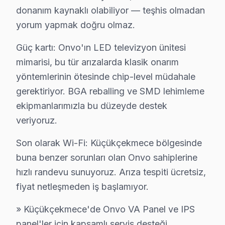
Mehmet Akif, Söğütlüçeşme, Sultanmurat, Tevfik Bey,
donanım kaynaklı olabiliyor — teşhis olmadan
yorum yapmak doğru olmaz.
Onvo TV İçin Küçükçekmece'deki Hizmet Seçe
Güç kartı: Onvo'ın LED televizyon ünitesi
Onvo ekran'niz için Küçükçekmece'de profesyonel çö
mimarisi, bu tür arızalarda klasik onarım
Görüntü Arızaları: Onvo'ın VA Panel ve IPS panelleri
yöntemlerinin ötesinde chip-level müdahale
Elektronik Kart Servisi: Güç kaynağı kapasitör patlam
gerektiriyor. BGA reballing ve SMD lehimleme
Yazılım Müdahalesi: LED televizyon ünitesi platformu
ekipmanlarımızla bu düzeyde destek
LED ve Aydınlatma: Backlight şerit tamiri veya değişim
veriyoruz.
» Küçükçekmece ve çevre mahallelere aynı gün servis
Son olarak Wi-Fi: Küçükçekmece bölgesinde
buna benzer sorunları olan Onvo sahiplerine
Küçükçekmece'de Onvo TV Tamir Maliyetleri
hızlı randevu sunuyoruz. Arıza tespiti ücretsiz,
Küçükçekmece'de Onvo akıllı TV tamiri yaptırmadan önce 
fiyat netleşmeden iş başlamıyor.
Teşhis ücretsiz. Cihazınızı inceledikten sonra arıza de
» Küçükçekmece'de Onvo VA Panel ve IPS
Fiyatlar neye göre değişir: Arıza tipi, ekran boyutu ve
panel'ler için kapsamlı servis desteği