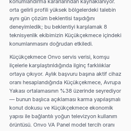
konumlandırma kararlarından kaynaklanıyor.
Güç yönetimi devresi ikinci kritik noktayı oluşturuyo
orta gelirli profili yüksek bölgelerdeki talebin
Onvo IPS panel mimarisinde ise piksel matris sürücü IC
aynı gün çözüm beklentisi taşıdığını
Küçükçekmece'deki müşteri güvenini soyut vaatler yerin
deneyimledik; bu beklentiyi karşılamak 8
Bu tür vakalar Küçükçekmece'de aylık 51 başvurunun %34
teknisyenlik ekibimizin Küçükçekmece içindeki
Küçükçekmece'de 18 yıllık güven ilişkisi, bu tür dürüs
konumlanmasını doğrudan etkiledi.
Küçükçekmece'de söz konusu model onarım maliyetini be
Küçükçekmece Onvo servis verisi, komşu
İkinci faktör — Arıza derinliği: Yüzeysel Güç kartı v
ilçelerle karşılaştırıldığında ilginç farklılıklar
Dördüncü faktör — Parça temini: Stokta hazır Onvo VA
ortaya çıkıyor. Aylık başvuru başına aktif cihaz
Küçükçekmece'de Onvo akıllı TV arıza örüntülerinin m
oranı hesaplandığında Küçükçekmece, Avrupa
İlkbahar dönemi (Mart-Mayıs): Görece sakin. Onvo LED
Yakası ortalamasının %38 üzerinde seyrediyor
Yaz dönemi (Haziran-Ağustos): Sıcak havada kötüleşen
— bunun başlıca açıklaması karma yapılaşmalı
Sonbahar dönemi (Eylül-Kasım): Okul ve sezon başlangıc
konut dokusu ve Küçükçekmece ekonomik
yapısı ile bağlantılı yoğun televizyon kullanım
Avrupa Yakası'nda yer alan Küçükçekmece'nin servis lo
örüntüsü. Onvo VA Panel model tercih oranı
Küçükçekmece'nin karma yapılaşmalı ağırlıklı konut yap