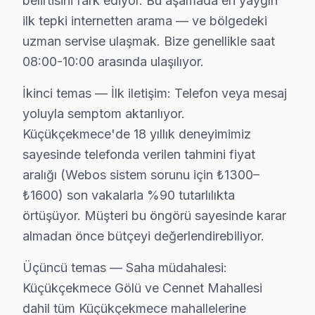
belirtisini fark ediyor. Bu aşamada en yaygın
Onvo TV Onarım Süreci
ilk tepki internetten arama — ve bölgedeki
1. Müşteri bildirir, servis ekibi arıza semptomlarını di
uzman servise ulaşmak. Bize genellikle saat
2. Termal kamera, osiloskop, ESR ölçer ile elektronik bil
08:00-10:00 arasında ulaşılıyor.
3. Arıza kaynağı tespit edilir: panel mi, anakart mı, güç
İkinci temas — İlk iletişim: Telefon veya mesaj
4. Yazılı fiyat teklifi sunulur; onay olmadan işlem başla
yoluyla semptom aktarılıyor.
5. Orijinal veya OEM eşdeğer Onvo parça ile onarım t
Küçükçekmece'de 18 yıllık deneyimimiz
6. Tüm fonksiyonlar kapsamlı test edilir; garanti belgesi 
sayesinde telefonda verilen tahmini fiyat
söz konusu model ekran Bakım Tavsiyeleri
aralığı (Webos sistem sorunu için ₺1300–
₺1600) son vakalarla %90 tutarlılıkta
Onvo televizyon ünitesi'ler için en yaygın kullanıcı h
örtüşüyor. Müşteri bu öngörü sayesinde karar
Onvo akıllı TV'niz arızalandığında verileri (uygulama 
almadan önce bütçeyi değerlendirebiliyor.
Onvo güvenilirliği standartlarında Onvo servisimiz: pan
Üçüncü temas — Saha müdahalesi:
Küçükçekmece'dan Komşu İlçelere Onvo Serv
Küçükçekmece Gölü ve Cennet Mahallesi
Onvo görüntüleme sistemi teknik desteğimiz Küçükçekm
dahil tüm Küçükçekmece mahallelerine