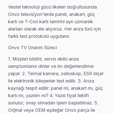
• Anakart tamiri/değişimi: ₺500 – ₺1.800
Vestel teknoloji gücü ilkeleri doğrultusunda
• Kapasitör değişimi (anakart): ₺250 – ₺600
Onvo televizyon'lerde panel, anakart, güç
• Ses kartı/hoparlör tamiri: ₺300 – ₺700
kartı ve T-Con kartı tamirini ayrı uzmanlık
• Panel (ekran) değişimi: ₺1.500 – ₺8.000 (boyut ve te
alanları olarak ele alıyoruz. Her arıza türü için
• Yazılım güncelleme ve hata giderme: ₺200 – ₺500
farklı test protokolü uygulanır.
• LED backlight tamiri: ₺500 – ₺2.000
Onvo TV Onarım Süreci
• Güç kartı (power board) tamiri: ₺400 – ₺1.200
1. Müşteri bildirir, servis ekibi arıza
Küçükçekmece'de fiyata dahil olanlar:
semptomlarını dinler ve ön değerlendirme
• Arıza tespiti (teşhis)
yapar. 2. Termal kamera, osiloskop, ESR ölçer
• İşçilik maliyeti
ile elektronik bileşenler test edilir. 3. Arıza
• 2 yıl garanti (parça + işçilik)
kaynağı tespit edilir: panel mi, anakart mı, güç
• Sigortalı taşıma (gerekirse)
kartı mı, yazılım mı? 4. Yazılı fiyat teklifi
Küçükçekmece'da Onvo televizyon paneli için fiyat alma
sunulur; onay olmadan işlem başlatılmaz. 5.
Orijinal veya OEM eşdeğer Onvo parça ile