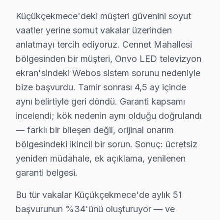
Belirtileri: Ekranda belirgin mavi lekelerin oluşması.
Küçükçekmece'deki müşteri güvenini soyut
Neden: Onvo'nun bazı UHD serilerinin arka aydınlatma s
vaatler yerine somut vakalar üzerinden
2025 Türkiye fiyatı: ₺800 - ₺1200 arası.
anlatmayı tercih ediyoruz. Cennet Mahallesi
bölgesinden bir müşteri, Onvo LED televizyon
En çok etkilenen model serisi: Onvo UHD 2018, özellikl
ekran'sindeki Webos sistem sorunu nedeniyle
2.
Cihazın Açılmaması
bize başvurdu. Tamir sonrası 4,5 ay içinde
Teknik adı: Güç kartı arızası.
aynı belirtiyle geri döndü. Garanti kapsamı
Belirtileri: Televizyonun hiç açılmaması, gösterge la
incelendi; kök nedenin aynı olduğu doğrulandı
Neden: Düşük kaliteli bileşenler bazen elektrik dalgala
— farklı bir bileşen değil, orijinal onarım
2025 Türkiye fiyatı: ₺600 - ₺900 arası.
bölgesindeki ikincil bir sorun. Sonuç: ücretsiz
yeniden müdahale, ek açıklama, yenilenen
En çok etkilenen model serisi: Onvo UHD 2016, çeşitli 
garanti belgesi.
3.
Yazılım Sorunları
Teknik adı: Yazılım güncellemesi hatası.
Bu tür vakalar Küçükçekmece'de aylık 51
başvurunun %34'ünü oluşturuyor — ve
Belirtileri: Cihazın zaman zaman donması ya da sistem