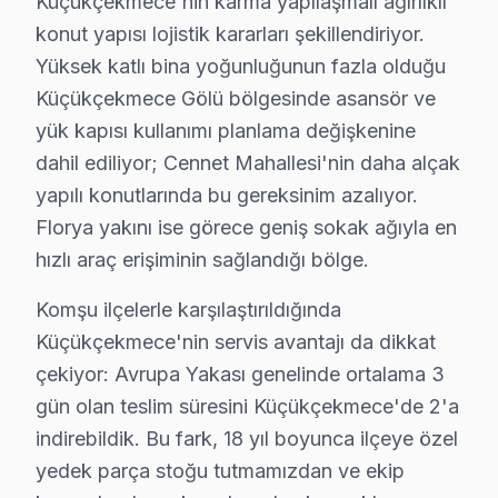
Küçükçekmece'nin karma yapılaşmalı ağırlıklı
Onvo televizyon'niz onarım edilebilir mi? Küçükçekme
konut yapısı lojistik kararları şekillendiriyor.
Yüksek katlı bina yoğunluğunun fazla olduğu
Fabrika Servis — Küçükçekmece Gölü dahil Küçükçekme
Küçükçekmece Gölü bölgesinde asansör ve
Marmaray ve Metrobüs güzergahında aynı gün rande
yük kapısı kullanımı planlama değişkenine
Neden Küçükçekmece'de Onvo teknik desteği 
dahil ediliyor; Cennet Mahallesi'nin daha alçak
yapılı konutlarında bu gereksinim azalıyor.
Küçükçekmece Onvo TV Ekran Anakart Profesyonel Servis ve
Florya yakını ise görece geniş sokak ağıyla en
Küçükçekmece'da Onvo akıllı TV'niz bozulduğunda aklı
hızlı araç erişiminin sağlandığı bölge.
• Küçükçekmece'de 25+ sertifikalı teknisyen Onvo LED
Komşu ilçelerle karşılaştırıldığında
• Küçükçekmece'de sadece orijinal parça kullanıyoruz
Küçükçekmece'nin servis avantajı da dikkat
• Profesyonel teşhis ekipmanımızla (osiloskop, ESR öl
çekiyor: Avrupa Yakası genelinde ortalama 3
Çok sorulan bir şey var:, Küçükçekmece Gölü, Cennet 
gün olan teslim süresini Küçükçekmece'de 2'a
Küçükçekmece × Onvo: Yerel İçerik ve Deney
indirebildik. Bu fark, 18 yıl boyunca ilçeye özel
yedek parça stoğu tutmamızdan ve ekip
Onvo VA Panel teknolojisinin Küçükçekmece koşullarında