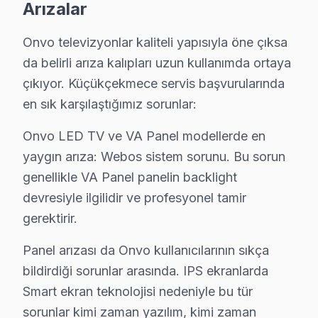
Arızalar
• Küçükçekmece'de Ekran Arızaları: Panel çizgisi, ren
Onvo televizyonlar kaliteli yapısıyla öne çıksa
• Küçükçekmece'de Güç Sorunları: Kırmızı ışık yanıp 
da belirli arıza kalıpları uzun kullanımda ortaya
• Küçükçekmece'de Ses Arızaları: Hoparlör bozukluğu,
çıkıyor. Küçükçekmece servis başvurularında
• Küçükçekmece'de Kart Arızaları: T-Con kartı, power
en sık karşılaştığımız sorunlar:
• Küçükçekmece'de Yazılım Sorunları: Uygulama açılm
• Küçükçekmece'de Bağlantı Sorunları: HDMI algılanm
Onvo LED TV ve VA Panel modellerde en
yaygın arıza: Webos sistem sorunu. Bu sorun
Chip-level müdahale kapasitemizle Küçükçekmece'deki O
genellikle VA Panel panelin backlight
Onvo Parça Kalitesi – Küçükçekmece Servisim
devresiyle ilgilidir ve profesyonel tamir
gerektirir.
Küçükçekmece Mahalle Bazlı Onvo TV Servis
Panel arızası da Onvo kullanıcılarının sıkça
Küçükçekmece genelinde Onvo TV teknik servis hizmet
bildirdiği sorunlar arasında. IPS ekranlarda
Atakent, Atatürk, Beşyol, Cennet, Cumhuriyet, Fatih
Smart ekran teknolojisi nedeniyle bu tür
Gültepe, Halkalı, İkitelli Organize Sanayi, İnönü, 
sorunlar kimi zaman yazılım, kimi zaman