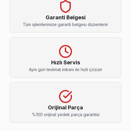
Atatürk Onvo Servis
Küçükçekmece'da Atatürk bölgesi dahil tüm hizmet alanımızda
Garanti Belgesi
Atatürk Onvo Açılmıyor Arıza →
Tüm işlemlerimize garanti belgesi düzenlenir
Beşyol Onvo Servis
Onvo TV Beşyol'de internet bağlantısı sorunuyla geliyorsa
Beşyol Onvo Anakart Tamiri →
Hızlı Servis
Cennet Onvo Servis
Aynı gün teslimat imkanı ile hızlı çözüm
Onvo TV'nizin Cennet adresine gelen ekibimiz osiloskop ve
Cennet Onvo Açılmıyor Arıza →
Cumhuriyet Onvo Servis
Cumhuriyet semtindeki Onvo TV sorunları için kapıya kadar
Orijinal Parça
Cumhuriyet Onvo Açılmıyor Arıza →
%100 orijinal yedek parça garantisi
Fatih Onvo Servis