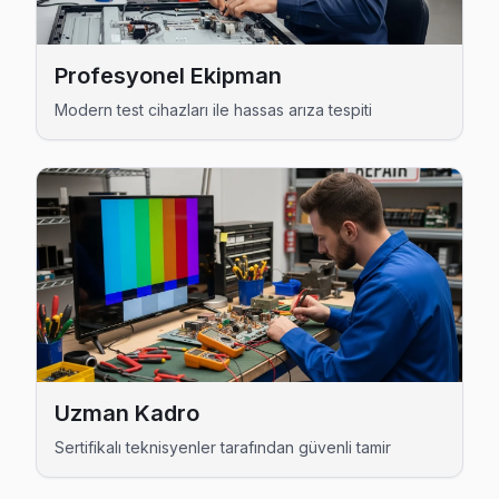
Küçükçekmece TV Servis Merkezi →
İnönü Onvo Servis
Profesyonel Ekipman
Onvo TV'de T-Con kart arızası İnönü mahallesinde sık karşıl
Modern test cihazları ile hassas arıza tespiti
İnönü Onvo Açılmıyor Arıza →
İstasyon Onvo Servis
İstasyon'de Onvo TV ekran değişimi gerekebilir mi? Küçükç
Onvo Servis Merkezi →
Kanarya Onvo Servis
Onvo TV'de T-Con kart arızası Kanarya mahallesinde sık karş
Küçükçekmece Onvo Servis →
Kartaltepe Onvo Servis
Uzman Kadro
Kartaltepe semtindeki Onvo TV sorunları için kapıya kadar 
Sertifikalı teknisyenler tarafından güvenli tamir
Kartaltepe Onvo Açılmıyor Arıza →