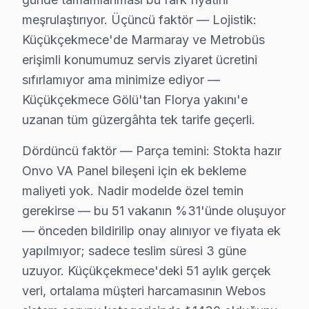
Cennet Mahallesi'nde, Onvo ekran cihazlarının arıza tip
meşrulaştırıyor. Üçüncü faktör — Lojistik:
Cumhuriyet'te Onvo TV Servisi
Küçükçekmece'de Marmaray ve Metrobüs
erişimli konumumuz servis ziyaret ücretini
Cumhuriyet Mahallesi, genellikle eski yapılarla dolu. B
sıfırlamıyor ama minimize ediyor —
Fatih'de Onvo TV Servisi
Küçükçekmece Gölü'tan Florya yakını'e
uzanan tüm güzergâhta tek tarife geçerli.
Fatih Mahallesi'nde, Onvo televizyon kullanıcılarının en
Dördüncü faktör — Parça temini: Stokta hazır
Fevzi Çakmak'ta Onvo TV Servisi
Onvo VA Panel bileşeni için ek bekleme
Fevzi Çakmak Mahallesi, genellikle dinamik bir yapı su
maliyeti yok. Nadir modelde özel temin
Gültepe'de Onvo TV Servisi
gerekirse — bu 51 vakanın %31'ünde oluşuyor
— önceden bildirilip onay alınıyor ve fiyata ek
Gültepe Mahallesi, yenilikçi yapısıyla dikkat çekiyor. B
yapılmıyor; sadece teslim süresi 3 güne
Halkalı'da Onvo TV Servisi
uzuyor. Küçükçekmece'deki 51 aylık gerçek
Halkalı Mahallesi'nde yaşayan Onvo ekran kullanıcıların
veri, ortalama müşteri harcamasının Webos