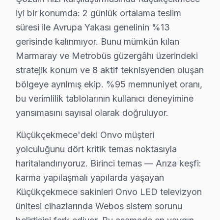
Onvo LED TV ve VA Panel modellerde en yaygın arıza: We
iyi bir konumda: 2 günlük ortalama teslim
Panel arızası da Onvo kullanıcılarının sıkça bildirdi
süresi ile Avrupa Yakası genelinin %13
Güç kartı: Onvo'ın LED televizyon ünitesi mimarisi, b
gerisinde kalınmıyor. Bunu mümkün kılan
Son olarak Wi-Fi: Küçükçekmece bölgesinde buna benzer
Marmaray ve Metrobüs güzergâhı üzerindeki
» Küçükçekmece'de Onvo VA Panel ve IPS panel'ler için
stratejik konum ve 8 aktif teknisyenden oluşan
bölgeye ayrılmış ekip. %95 memnuniyet oranı,
Onvo TV Teknik Rehberi: Panel, Teşhis ve Onar
bu verimlilik tablolarının kullanıcı deneyimine
Onvo televizyonlarınızın tamir ve bakımında Küçükçek
yansımasını sayısal olarak doğruluyor.
Onvo TV Teknik Profil ve Servis Rehberi
Küçükçekmece'deki Onvo müşteri
yolculuğunu dört kritik temas noktasıyla
Onvo görüntüleme sistemi Teknik Servis Rehberi
haritalandırıyoruz. Birinci temas — Arıza keşfi:
Onvo televizyon paneli'lerde En Sık Karşılaşılan Arıza
karma yapılaşmalı yapılarda yaşayan
Onvo servisimizde en yaygın Atmos ses senkronizasyonu 
Küçükçekmece sakinleri Onvo LED televizyon
Onvo Servis Yaklaşımımız
ünitesi cihazlarında Webos sistem sorunu
Vestel teknoloji gücü ilkeleri doğrultusunda bu TV telev