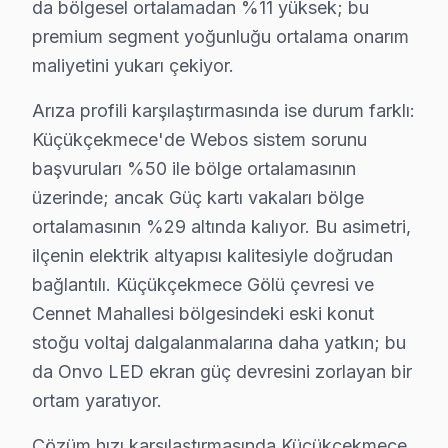
da bölgesel ortalamadan %11 yüksek; bu
Komşu ilçelerle karşılaştırıldığında Küçükçekmece'nin 
premium segment yoğunluğu ortalama onarım
Küçükçekmece bu TV servis verisi, komşu ilçelerle ka
maliyetini yukarı çekiyor.
Arıza profili karşılaştırmasında ise durum farklı: Küç
Arıza profili karşılaştırmasında ise durum farklı:
Çözüm hızı karşılaştırmasında Küçükçekmece iyi bir ko
Küçükçekmece'de Webos sistem sorunu
Küçükçekmece'deki Onvo müşteri yolculuğunu dört kriti
başvuruları %50 ile bölge ortalamasının
İkinci temas — İlk iletişim: Telefon veya mesaj yoluyl
üzerinde; ancak Güç kartı vakaları bölge
Üçüncü temas — Saha müdahalesi: Küçükçekmece Gölü ve
ortalamasının %29 altında kalıyor. Bu asimetri,
Dördüncü temas — Teslim sonrası: Garanti belgesi + ku
ilçenin elektrik altyapısı kalitesiyle doğrudan
bağlantılı. Küçükçekmece Gölü çevresi ve
Küçükçekmece'de Onvo Servis: Bölge Bilgisi
Cennet Mahallesi bölgesindeki eski konut
Küçükçekmece, yaklaşık 780.000+ nüfusu barındıran İst
stoğu voltaj dalgalanmalarına daha yatkın; bu
da Onvo LED ekran güç devresini zorlayan bir
Onvo TV'lerde Sık Görülen Arızalar
ortam yaratıyor.
Onvo televizyonlar kaliteli yapısıyla öne çıksa da beli
Çözüm hızı karşılaştırmasında Küçükçekmece