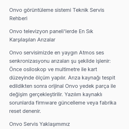
Küçükçekmece Onvo TV Bakım Paketi – Uzun 
Onvo görüntüleme sistemi Teknik Servis
Düzenli bakım, Onvo televizyonunuzun ömrünü uzatır 
Rehberi
TV bakım hizmetlerimiz:
Onvo televizyon paneli'lerde En Sık
• Küçükçekmece'de toz ve ısı yönetimi optimizasyonu
Karşılaşılan Arızalar
• Güç kartı kondansatör ön kontrolü — Küçükçekmece
• Küçükçekmece'de ekran pikseli ve renk kalibrasyon
Onvo servisimizde en yaygın Atmos ses
senkronizasyonu arızaları şu şekilde işlenir:
• Ses sistemi ve hoparlör temizliği — Küçükçekmece
Önce osiloskop ve multimetre ile kart
• Küçükçekmece'de bağlantı portları ve konektör bak
düzeyinde ölçüm yapılır. Arıza kaynağı tespit
Küçükçekmece bölgesinde Onvo televizyonlarınız için 
edildikten sonra orijinal Onvo yedek parça ile
değişim gerçekleştirilir. Yazılım kaynaklı
Küçükçekmece'de Onvo Servis Ne Kadar? 202
sorunlarda firmware güncelleme veya fabrika
Küçükçekmece'de Onvo görüntüleme sistemi arıza giderm
reset denenir.
Küçükçekmece arıza türüne göre tamir bedelleri (2025
Onvo Servis Yaklaşımımız
• T-Con kartı değişimi: ₺350 – ₺900