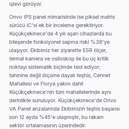
işlevi görüyor.
✓ Ücretsiz Arıza Tespiti
Onvo IPS panel mimarisinde ise piksel matris
sürücü IC'si ek bir inceleme gerektiriyor.
Küçükçekmece Sahasından Onvo Notları
Küçükçekmece'de 4 yılı aşan cihazlarda bu
Bugün Küçükçekmece'den bir Onvo UHD serisi geldi. Müş
bileşende fonksiyonel sapma riski %38'ye
İlk işim, cihazın incelemesine geçmek oldu. Müşteri, t
ulaşıyor. Ekibimiz her ziyarette ESR ölçer,
termal kamera ve osiloskop ile bu üç kritik
Küçükçekmece’nin mahalle yapısı da oldukça çeşitli. Da
noktayı sistematik biçimde test ediyor;
Gün içinde, bu modelden gelen bir başka televizyon da
tahmine değil ölçüme dayalı teşhis, Cennet
Gözlemlerime göre, Küçükçekmece’deki Onvo modellerinin
Mahallesi ve Florya yakını dahil
Küçükçekmece'nin tüm mahallelerinde aynı
Onvo Arızaları: Sahadan Gözlemler
derinlikte sunuluyor. Küçükçekmece'de Onvo
Küçükçekmece bölgesinde Onvo panel'lerde gözlemledi
VA Panel arızalarında Ekibimizin teşhis başarısı
1.
Ekranda Mavi Lekeler
son 12 ayda %45'e ulaşmıştır, bu rakam
Teknik adı: Ekran backlight arızası.
sektör ortalamasının üzerindedir.