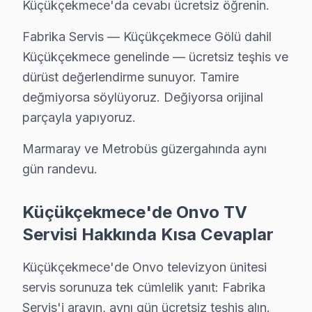
Küçükçekmece'da cevabı ücretsiz öğrenin.
Küçükçekmece'da Yarımburgaz mahallesi Onvo TV servisi iç
Yarımburgaz Onvo Anakart Tamiri →
Fabrika Servis — Küçükçekmece Gölü dahil
Küçükçekmece genelinde — ücretsiz teşhis ve
Yenimahalle Onvo Servis
dürüst değerlendirme sunuyor. Tamire
Onvo TV'de T-Con kart arızası Yenimahalle mahallesinde sık 
değmiyorsa söylüyoruz. Değiyorsa orijinal
Küçükçekmece TV Servis Merkezi →
parçayla yapıyoruz.
Yeşilova Onvo Servis
Marmaray ve Metrobüs güzergahında aynı
Küçükçekmece'da Yeşilova mahallesi için Onvo TV fiyat teklif
gün randevu.
Küçükçekmece Onvo Servis →
Küçükçekmece'de Onvo TV
Servisi Hakkında Kısa Cevaplar
Küçükçekmece Onvo TV Servis Hizmet Bölges
Küçükçekmece bölgesine kapıya gelen Onvo TV tamir servisi hiz
Küçükçekmece'de Onvo televizyon ünitesi
servis sorunuza tek cümlelik yanıt: Fabrika
Servis'i arayın, aynı gün ücretsiz teşhis alın.