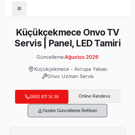
Anasayfa
Küçükçekmece Onvo TV
/
Küçükçekmece
Servis | Panel, LED Tamiri
/
Onvo
Güncelleme:
Ağustos 2026
Son Güncelleme:
Ağustos 2026
Küçükçekmece
-
Avrupa Yakası
Onvo
Uzman Servis
Küçükçekmece'da Mahalle Mahalle Onvo T
Online Randevu
0850 811 14 36
Atakent Onvo Servis
Yazılım Güncelleme Rehberi
Onvo TV Atakent adresinde firmware güncellemesi sonrası d
Küçükçekmece TV Servis Merkezi →