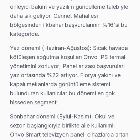
Mehmet Akif mahallesi, sakin bir yaşam sunan bir alan.
önleyici bakım ve yazılım güncelleme talebiyle
daha sık geliyor. Cennet Mahallesi
Söğütlüçeşme'de Onvo TV Servisi
bölgesinden ilkbahar başvurularının %16'si bu
Söğütlüçeşme mahallesi, ulaşım açısından avantajlı bir 
kategoride.
Sultanmurat'ta Onvo TV Servisi
Yaz dönemi (Haziran-Ağustos): Sıcak havada
Sultanmurat mahallesi, aileler için tercih edilen bir b
kötüleşen soğutma koşulları Onvo IPS termal
yönetimini zorluyor; Panel arızası başvuruları
Tevfik Bey'de Onvo TV Servisi
yaz ortasında %22 artıyor. Florya yakını ve
Tevfik Bey mahallesi, modern yaşam alanları ile dikkat
kapalı mekanlarda görüntüleme sistemi
bulunduran kullanıcılar bu dönemi en çok
Yarımburgaz'da Onvo TV Servisi
hisseden segment.
Yarımburgaz, gelişen bir bölge olarak gün geçtikçe daha
Sonbahar dönemi (Eylül-Kasım): Okul ve
Yenimahalle'de Onvo TV Servisi
sezon başlangıcıyla birlikte aile kullanımlı
Yenimahalle, sosyal olanaklarıyla bilinen bir yer. On
Onvo Smart televizyon paneli cihazlarda artan