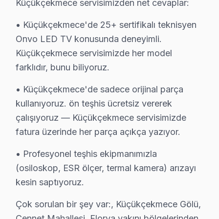
Küçükçekmece servisimizden net cevaplar:
· Onvo fabrika servis sertifikası
· Orijinal ve OEM yedek parça tedarikçisi
• Küçükçekmece'de 25+ sertifikalı teknisyen
· 2010'dan günümüze tüm Onvo modelleri
Onvo LED TV konusunda deneyimli.
Küçükçekmece servisimizde her model
Küçükçekmece Servis İstatistikleri
farklıdır, bunu biliyoruz.
· Küçükçekmece'de
625+
Onvo TV tamiri
· Müşteri memnuniyeti
%96
• Küçükçekmece'de sadece orijinal parça
· Ortalama tamir süresi:
2–3 iş günü
kullanıyoruz. ön teşhis ücretsiz vererek
· Tüm işlemler
2 yıl garantili
çalışıyoruz — Küçükçekmece servisimizde
fatura üzerinde her parça açıkça yazıyor.
Bu sayfayla ilgili hizmet sayfaları:
• Profesyonel teşhis ekipmanımızla
↑ Onvo Servis Ana Sayfası
(osiloskop, ESR ölçer, termal kamera) arızayı
kesin saptıyoruz.
↑ Küçükçekmece TV Servis Merkezi
Çok sorulan bir şey var:, Küçükçekmece Gölü,
Cennet Mahallesi, Florya yakını bölgelerinden