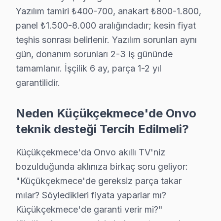
Yazılım tamiri ₺400-700, anakart ₺800-1.800,
panel ₺1.500-8.000 aralığındadır; kesin fiyat
teşhis sonrası belirlenir. Yazılım sorunları aynı
gün, donanım sorunları 2-3 iş gününde
tamamlanır. İşçilik 6 ay, parça 1-2 yıl
garantilidir.
Neden Küçükçekmece'de Onvo
teknik desteği Tercih Edilmeli?
Küçükçekmece'da Onvo akıllı TV'niz
bozulduğunda aklınıza birkaç soru geliyor:
"Küçükçekmece'de gereksiz parça takar
Onvo Uzman Teknisyen Ekibi — Küçükçekmece
mılar? Söyledikleri fiyata yaparlar mı?
Emre K. — Onvo Servis Uzmanı
Küçükçekmece'de garanti verir mi?"
15 yıllık Onvo TV tamir deneyimi. Küçükçekmece ve çevre il