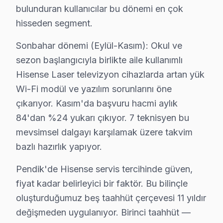
bulunduran kullanıcılar bu dönemi en çok
Dumlupınar'da Hisense TV Servisi
hisseden segment.
Dumlupınar Mahallesi'nde Hisense televizyon arızaları g
Sonbahar dönemi (Eylül-Kasım): Okul ve
Emirli'de Hisense TV Servisi
sezon başlangıcıyla birlikte aile kullanımlı
Emirli Mahallesi'nde Hisense televizyon'lerde en sık ka
Hisense Laser televizyon cihazlarda artan yük
Wi-Fi modül ve yazılım sorunlarını öne
Ertuğrul Gazi'de Hisense TV Servisi
çıkarıyor. Kasım'da başvuru hacmi aylık
Ertuğrul Gazi Mahallesi, Hisense televizyon arızalarının
84'dan %24 yukarı çıkıyor. 7 teknisyen bu
mevsimsel dalgayı karşılamak üzere takvim
Esenler'de Hisense TV Servisi
bazlı hazırlık yapıyor.
Esenler Mahallesi'nde Hisense ekran'lerde görülen arıza
Pendik'de Hisense servis tercihinde güven,
Esenyalı'da Hisense TV Servisi
fiyat kadar belirleyici bir faktör. Bu bilinçle
Esenyalı mahallesindeki sakinler, Hisense ekran'lerinin
oluşturduğumuz beş taahhüt çerçevesi 11 yıldır
değişmeden uygulanıyor. Birinci taahhüt —
Fatih'te Hisense TV Servisi