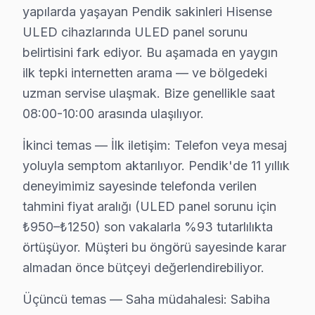
yapılarda yaşayan Pendik sakinleri Hisense
ULED cihazlarında ULED panel sorunu
belirtisini fark ediyor. Bu aşamada en yaygın
ilk tepki internetten arama — ve bölgedeki
uzman servise ulaşmak. Bize genellikle saat
Hisense Uzman Teknisyen Ekibi — Pendik
08:00-10:00 arasında ulaşılıyor.
Cenk D. — Hisense Servis Uzmanı
İkinci temas — İlk iletişim: Telefon veya mesaj
12 yıllık Hisense TV tamir deneyimi. Pendik ve çevre ilçeler
yoluyla semptom aktarılıyor. Pendik'de 11 yıllık
· Hisense fabrika servis sertifikası
· Orijinal ve OEM yedek parça tedarikçisi
deneyimimiz sayesinde telefonda verilen
· 2010'dan günümüze tüm Hisense modelleri
tahmini fiyat aralığı (ULED panel sorunu için
₺950–₺1250) son vakalarla %93 tutarlılıkta
Pendik Servis İstatistikleri
örtüşüyor. Müşteri bu öngörü sayesinde karar
· Pendik'de
570+
Hisense TV tamiri
almadan önce bütçeyi değerlendirebiliyor.
· Müşteri memnuniyeti
%98
· Ortalama tamir süresi:
2–3 iş günü
Üçüncü temas — Saha müdahalesi: Sabiha
· Tüm işlemler
2 yıl garantili