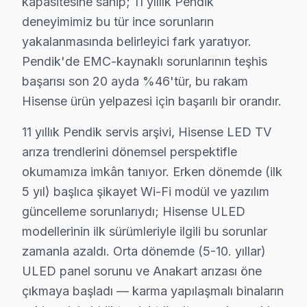
kapasitesine sahip; 11 yıllık Pendik
Özellikle Pendik'in bazı mahallelerinde, bu tür arızala
deneyimimiz bu tür ince sorunların
Sonuç olarak, Pendik ilçesinde Hisense ekran'lerin tekn
yakalanmasında belirleyici fark yaratıyor.
Pendik'de EMC-kaynaklı sorunlarının teşhis
Hisense Anakart ve Panel Sorunları: Teknik An
başarısı son 20 ayda %46'tür, bu rakam
Pendik bölgesindeki Hisense cihaz kullanıcılarından gel
Hisense ürün yelpazesi için başarılı bir orandır.
1.
Ekran Kararması
11 yıllık Pendik servis arşivi, Hisense LED TV
Teknik Adı:
Panel Arızası
arıza trendlerini dönemsel perspektifle
Fiziksel Belirtiler:
Ekranın tamamen kararması ve
okumamıza imkân tanıyor. Erken dönemde (ilk
Neden:
Hisense, özellikle H55U6G modeli gibi d
5 yıl) başlıca şikayet Wi-Fi modül ve yazılım
2025 Fiyatı:
₺1,200 - ₺2,000
güncelleme sorunlarıydı; Hisense ULED
Etkilenen Modeller:
H55U6G, H50U7G
modellerinin ilk sürümleriyle ilgili bu sorunlar
2.
Anakart Arızası
zamanla azaldı. Orta dönemde (5-10. yıllar)
Teknik Adı:
Anakart Arızası
ULED panel sorunu ve Anakart arızası öne
Fiziksel Belirtiler:
TV’nin açılmaması veya kayıts
çıkmaya başladı — karma yapılaşmalı binaların
Neden:
Anakart üzerindeki bileşenlerin aşırı ısın