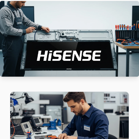
Çamlık mahallesi Hisense TV servis hattımız günlük olarak b
Pendik Hisense Servis →
Çınardere Hisense Servis
Hisense TV'nizin Çınardere adresine gelen ekibimiz osilos
Pendik Hisense Servis →
Doğu Hisense Servis
Doğu mahallesi Hisense TV servis hattımız günlük olarak bu
Doğu Hisense Açılmıyor Arıza →
Dumlupınar Hisense Servis
Dumlupınar sakinleri Hisense TV arızaları için sık bizi tercih 
Pendik TV Servis Merkezi →
Emirli Hisense Servis
Hisense marka TV'niz Emirli'de çalışmıyorsa teknik ekibimiz