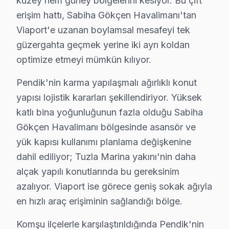
kuzey hem güney bölgelerini kesiyor. Bu çift
Orhangazi Mahallesi, genellikle genç nüfusun yoğun olar
erişim hattı, Sabiha Gökçen Havalimanı'tan
Viaport'e uzanan boylamsal mesafeyi tek
Orta'da Hisense TV Servisi
güzergahta geçmek yerine iki ayrı koldan
Orta Mahallesi, çok katlı apartmanlardan oluşan bir yap
optimize etmeyi mümkün kılıyor.
Ramazanoğlu'nda Hisense TV Servisi
Pendik'nin karma yapılaşmalı ağırlıklı konut
Ramazanoğlu Mahallesi, genelde ailelerin tercih ettiği 
yapısı lojistik kararları şekillendiriyor. Yüksek
katlı bina yoğunluğunun fazla olduğu Sabiha
Sanayi'de Hisense TV Servisi
Gökçen Havalimanı bölgesinde asansör ve
Sanayi Mahallesi, iş yerleri ve ticari alanlarla çevrili 
yük kapısı kullanımı planlama değişkenine
dahil ediliyor; Tuzla Marina yakını'nin daha
Sapanbağları'nda Hisense TV Servisi
alçak yapılı konutlarında bu gereksinim
Sapanbağları Mahallesi, genellikle konforlu yaşam alanl
azalıyor. Viaport ise görece geniş sokak ağıyla
en hızlı araç erişiminin sağlandığı bölge.
Sülüntepe'de Hisense TV Servisi
Sülüntepe Mahallesi, genellikle sakin bir yaşam sunan b
Komşu ilçelerle karşılaştırıldığında Pendik'nin