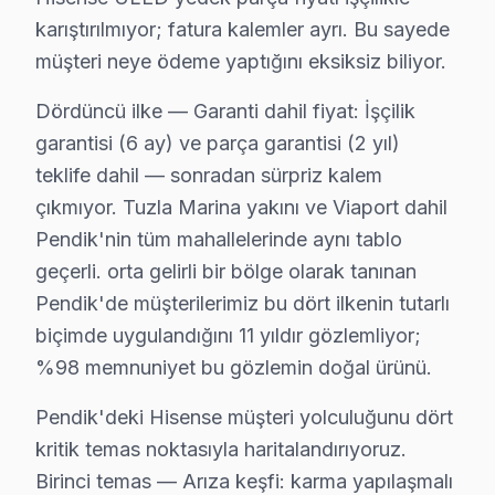
Pendik Hisense Servis →
karıştırılmıyor; fatura kalemler ayrı. Bu sayede
müşteri neye ödeme yaptığını eksiksiz biliyor.
Dördüncü ilke — Garanti dahil fiyat: İşçilik
Pendik Hisense TV Servis Hizmet Bölgesi
garantisi (6 ay) ve parça garantisi (2 yıl)
Pendik bölgesine kapıya gelen Hisense TV tamir servisi hizmeti
teklife dahil — sonradan sürpriz kalem
çıkmıyor. Tuzla Marina yakını ve Viaport dahil
Pendik'nin tüm mahallelerinde aynı tablo
geçerli. orta gelirli bir bölge olarak tanınan
Pendik'de müşterilerimiz bu dört ilkenin tutarlı
biçimde uygulandığını 11 yıldır gözlemliyor;
%98 memnuniyet bu gözlemin doğal ürünü.
Pendik'deki Hisense müşteri yolculuğunu dört
kritik temas noktasıyla haritalandırıyoruz.
Birinci temas — Arıza keşfi: karma yapılaşmalı