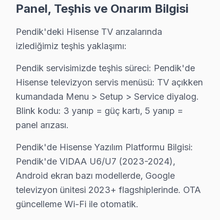
Panel, Teşhis ve Onarım Bilgisi
2. Pendik'de VIDAA platform sorunlarında USB factory
3. Pendik'de Hisense-Toshiba ortak platform: bazı an
Pendik'deki Hisense TV arızalarında
Pendik'de bu TV Panel Teknolojisi
izlediğimiz teşhis yaklaşımı:
Pendik'de hisense, Çin merkezli olup ULED (Ultra LED) a
Pendik servisimizde teşhis süreci: Pendik'de
Pendik Servisimizde Hisense İşlemci Mimarisi
Hisense televizyon servis menüsü: TV açıkken
Pendik'de hi-View Engine işlemcisi Hisense'in görüntü 
kumandada Menu > Setup > Service diyalog.
Pendik'de Hisense Yazılım Ortamı
Blink kodu: 3 yanıp = güç kartı, 5 yanıp =
Pendik'de VIDAA U6/U7 (2023-2024), Android televizy
panel arızası.
Pendik Servisinin Hisense Teşhis Protokolü
Pendik'de Hisense Yazılım Platformu Bilgisi:
Pendik'de bu marka televizyon ünitesi servis menüsü:
Pendik'de VIDAA U6/U7 (2023-2024),
Pendik'de söz konusu model Model Ailesi: U8K Mini
Android ekran bazı modellerde, Google
2025 Pendik bu TV Fiyat Tablosu:
televizyon ünitesi 2023+ flagshiplerinde. OTA
Panel → 2.200 – 7.000 TL
güncelleme Wi-Fi ile otomatik.
Anakart → 600 – 1.800 TL