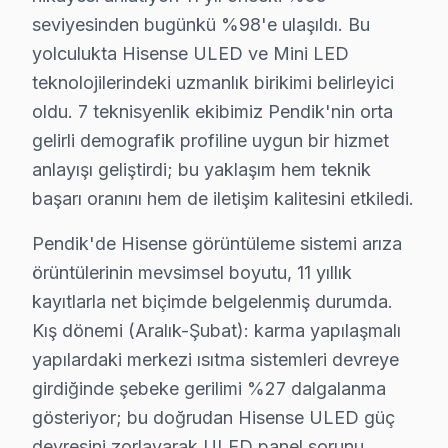
Teknik Adı:
Yazılım Hatası
seviyesinden bugünkü %98'e ulaşıldı. Bu
Fiziksel Belirtiler:
Donma, açılışta logo takılması
yolculukta Hisense ULED ve Mini LED
Neden:
Yazılım güncellemelerinin eksik veya yan
teknolojilerindeki uzmanlık birikimi belirleyici
2025 Fiyatı:
₺300 - ₺600 (yazılım güncellemeleri
oldu. 7 teknisyenlik ekibimiz Pendik'nin orta
Etkilenen Modeller:
H50U7G, H55U6G
gelirli demografik profiline uygun bir hizmet
Bu teknik analizler, Pendik bölgesinde Hisense ekran'ler
anlayışı geliştirdi; bu yaklaşım hem teknik
başarı oranını hem de iletişim kalitesini etkiledi.
Hisense Devre Mimarisi: Pendik Teknisyen Per
Pendik'de Hisense görüntüleme sistemi arıza
Ahmet Yesevi'de Hisense TV Servisi
örüntülerinin mevsimsel boyutu, 11 yıllık
Ahmet Yesevi Mahallesi'nde, Hisense televizyonunuz arıza
kayıtlarla net biçimde belgelenmiş durumda.
Kış dönemi (Aralık-Şubat): karma yapılaşmalı
Bahçelievler'de Hisense TV Servisi
yapılardaki merkezi ısıtma sistemleri devreye
Bahçelievler Mahallesi'nde Hisense televizyon'lerde en 
girdiğinde şebeke gerilimi %27 dalgalanma
gösteriyor; bu doğrudan Hisense ULED güç
Ballıca'da Hisense TV Servisi
devresini zorlayarak ULED panel sorunu