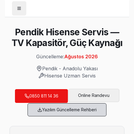
Anasayfa
Pendik Hisense Servis —
/
Pendik
TV Kapasitör, Güç Kaynağı
/
Hisense
Güncelleme:
Ağustos 2026
Son Güncelleme:
Ağustos 2026
Pendik
-
Anadolu Yakası
Hisense
Uzman Servis
Pendik'da Mahalle Mahalle Hisense TV Ser
Online Randevu
0850 811 14 36
Ahmet Yesevi Hisense Servis
Yazılım Güncelleme Rehberi
Ahmet Yesevi'deki Hisense TV sahiplerinin yüzde sekseni tam
Pendik Hisense Servis →