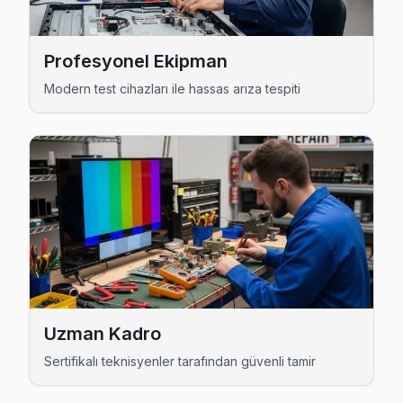
Pendik Hisense Servis →
Ertuğrul Gazi Hisense Servis
Profesyonel Ekipman
Hisense TV Ertuğrul Gazi'de internet bağlantısı sorunuyla
Modern test cihazları ile hassas arıza tespiti
Ertuğrul Gazi Hisense Anakart Tamiri →
Esenler Hisense Servis
Hisense TV'niz Esenler'de arıza yaptıysa taşımanıza gerek 
Esenler Hisense Açılmıyor Arıza →
Esenyalı Hisense Servis
Esenyalı mahallesinde Hisense TV arızaları için aynı gün ran
Hisense Servis Merkezi →
Fatih Hisense Servis
Uzman Kadro
Fatih'de Hisense TV ekran değişimi gerekebilir mi? Pendik 
Sertifikalı teknisyenler tarafından güvenli tamir
Fatih Hisense Anakart Tamiri →