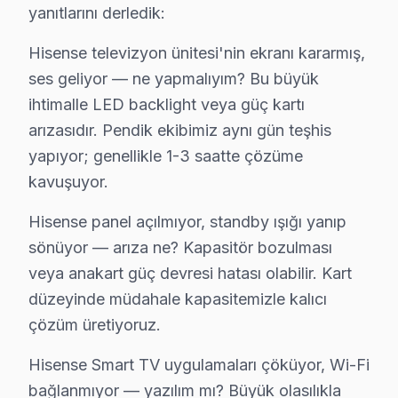
▸ Wi-Fi modül: BGA yeniden lehimleme veya bileşen değ
yanıtlarını derledik:
▸ Ses kartı: Pendik'de daha az bilinen ama sık karşıla
Hisense televizyon ünitesi'nin ekranı kararmış,
Pendik'de hangi belirtiyle gelirseniz gelin — teşhis ücre
ses geliyor — ne yapmalıyım? Bu büyük
ihtimalle LED backlight veya güç kartı
Pendik Hisense TV Arızaları – Televizyonunuz
arızasıdır. Pendik ekibimiz aynı gün teşhis
Hisense ekran'niz sorun mu yaşıyor? Pendik'de sık karşı
yapıyor; genellikle 1-3 saatte çözüme
Hisense televizyon ünitesi'nin ekranı kararmış, ses ge
kavuşuyor.
Hisense panel açılmıyor, standby ışığı yanıp sönüyor 
Hisense panel açılmıyor, standby ışığı yanıp
Hisense Smart TV uygulamaları çöküyor, Wi-Fi bağlanmı
sönüyor — arıza ne? Kapasitör bozulması
Ekranda yatay veya dikey çizgiler var — panel mi gitti?
veya anakart güç devresi hatası olabilir. Kart
Pendik'de Hisense TV tamiri için teşhis ücretsiz — önc
düzeyinde müdahale kapasitemizle kalıcı
çözüm üretiyoruz.
Hisense TV Teknik Rehberi: Panel, Teşhis ve O
Hisense Smart TV uygulamaları çöküyor, Wi-Fi
Pendik'deki Hisense TV arızalarında izlediğimiz teşhis 
bağlanmıyor — yazılım mı? Büyük olasılıkla