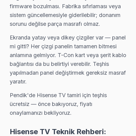
Pendik servisimizde teşhis süreci: Pendik'de Hisense 
firmware bozulması. Fabrika sıfırlaması veya
Pendik'de Hisense Yazılım Platformu Bilgisi:
sistem güncellemesiyle giderilebilir; donanım
Pendik'de VIDAA U6/U7 (2023-2024), Android ekran baz
sorunu değilse parça masrafı olmaz.
Pendik bölgesinde en sık servisini yaptığımız Hise
Ekranda yatay veya dikey çizgiler var — panel
Pendik Hisense Fiyat Rehberi (2025):
mi gitti? Her çizgi panelin tamamen bitmesi
• Pendik panel: 2.200 – 7.000 TL
anlamına gelmiyor. T-Con kart veya şerit kablo
• Pendik anakart: 600 – 1.800 TL
bağlantısı da bu belirtiyi verebilir. Teşhis
• Pendik güç kartı: 350 – 950 TL
yapılmadan panel değiştirmek gereksiz masraf
• Pendik LED/backlight: 250 – 700 TL
yaratır.
Pendik'de teşhis ücretsiz — fiyat netleşmeden onay v
Pendik'de Hisense TV tamiri için teşhis
Hisense TV Teknik Profil ve Servis Rehberi
ücretsiz — önce bakıyoruz, fiyatı
onaylamanızı bekliyoruz.
Pendik'de Hisense LED TV Servis Rehberi: Panel, Yaz
Pendik Servisinde Hisense Onarım Notları
Hisense TV Teknik Rehberi:
1. Pendik'de ULED dimming arızasında her bölge bağımsı