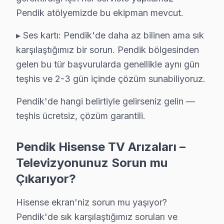
Pendik atölyemizde bu ekipman mevcut.
Pendik Hisense TV Ekran Anakart Profesyonel Servis ve Tami
Pendik'da Hisense televizyon ünitesi'niz bozulduğunda 
▸ Ses kartı: Pendik'de daha az bilinen ama sık
• Pendik'de 25+ sertifikalı teknisyen Hisense panel ko
karşılaştığımız bir sorun. Pendik bölgesinden
• Pendik'de sadece orijinal parça kullanıyoruz. gizli 
gelen bu tür başvurularda genellikle aynı gün
• Profesyonel teşhis ekipmanımızla (osiloskop, ESR öl
teşhis ve 2-3 gün içinde çözüm sunabiliyoruz.
Bir de şunu ekleyelim:, Sabiha Gökçen Havalimanı, Tuzl
Pendik'de hangi belirtiyle gelirseniz gelin —
teşhis ücretsiz, çözüm garantili.
Hisense Servisi: Pendik Yerel Bilgi
Pendik ilçesi, İstanbul Anadolu Yakası'nın yaklaşık 700
Pendik Hisense TV Arızaları –
Televizyonunuz Sorun mu
Hisense TV'lerde Sık Görülen Arızalar
Çıkarıyor?
Pendik'de Hisense ULED teknolojisini kullanan modeller
▸ ULED panel sorunu: Pendik'de Hisense'ın ULED paneli
Hisense ekran'niz sorun mu yaşıyor?
▸ Anakart arızası: Pendik servisimizde Laser televizy
Pendik'de sık karşılaştığımız soruları ve