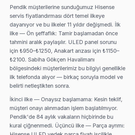
Pendik'da Velibaba mahallesi için Hisense TV tamir rande
Pendik müşterilerine sunduğumuz Hisense
servis fiyatlandırması dört temel ilkeye
Velibaba Hisense Anakart Tamiri →
dayanıyor ve bu ilkeler 11 yıldır değişmedi. İlk
Yayalar Hisense Servis
ilke — Ön şeffaflık: Tamir başlamadan önce
Hisense TV'nizin Yayalar adresine gelen ekibimiz osilosko
tahmini aralık paylaşılır. ULED panel sorunu
Pendik Hisense Servis →
için ₺950–₺1250, Anakart arızası için ₺1150–
₺2100. Sabiha Gökçen Havalimanı
Yeni Hisense Servis
bölgesindeki müşterilerimiz bu bilgiyi genellikle
Pendik'da Yeni mahallesi Hisense kullanıcıları arıza sonr
ilk telefonda alıyor — birkaç soruyla model ve
Pendik TV Servis Merkezi →
belirti netleştikten sonra.
Yenişehir Hisense Servis
İkinci ilke — Onaysız başlamama: Kesin teklif,
Yenişehir'de Hisense TV ekran değişimi gerekebilir mi? Pen
müşteri onayı alınmadan işlem başlatılmıyor.
Yenişehir Hisense Anakart Tamiri →
Pendik'de 84 aylık vakaların hiçbirinde bu
Yeşilbağlar Hisense Servis
kural çiğnenmedi. Üçüncü ilke — Parça ayrımı:
Yeşilbağlar sakinleri Hisense TV arızaları için sık bizi tercih
Hisense ULED yedek parça fiyatı işçilikle