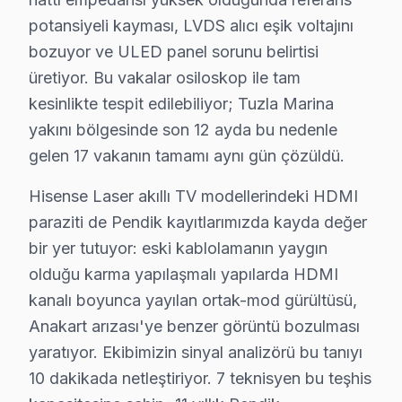
potansiyeli kayması, LVDS alıcı eşik voltajını
bozuyor ve ULED panel sorunu belirtisi
üretiyor. Bu vakalar osiloskop ile tam
Hisense TV Servis Kapsamı
kesinlikte tespit edilebiliyor; Tuzla Marina
yakını bölgesinde son 12 ayda bu nedenle
✓ 15+ Yıl Deneyim
gelen 17 vakanın tamamı aynı gün çözüldü.
✓ Yazılı Garanti Belgesi
✓ Orijinal Yedek Parça
Hisense Laser akıllı TV modellerindeki HDMI
✓ Ücretsiz Arıza Tespiti
paraziti de Pendik kayıtlarımızda kayda değer
bir yer tutuyor: eski kablolamanın yaygın
olduğu karma yapılaşmalı yapılarda HDMI
Pendik Mahallelerinde Hisense Teknik Servis
kanalı boyunca yayılan ortak-mod gürültüsü,
Pendik ilçesi, İstanbul'un Anadolu Yakası'nda yer alan 
Anakart arızası'ye benzer görüntü bozulması
Hisense markası, özellikle LCD ve LED TV segmentinde,
yaratıyor. Ekibimizin sinyal analizörü bu tanıyı
Devre düzeyinde yapılan incelemelerde, Hisense'in kull
10 dakikada netleştiriyor. 7 teknisyen bu teşhis