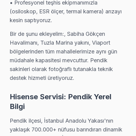
• Profesyonel teşhis ekipmanımızla
(osiloskop, ESR ölçer, termal kamera) arızayı
Pendik Hisense servis - TV Tamiri
kesin saptıyoruz.
Pendik'da Hisense görüntüleme sistemi tamir istatistikler
— Yazılım sorunları: 1 iş günü ortalama çözüm
Bir de şunu ekleyelim:, Sabiha Gökçen
Havalimanı, Tuzla Marina yakını, Viaport
— Güç kartı tamiri: 2-3 iş günü
bölgelerinden tüm mahallelerimize aynı gün
— Panel değişimi: 3-5 iş günü
müdahale kapasitesi mevcuttur. Pendik
— Aynı gün randevu oranı: %95+
sakinleri olarak fotoğraflı tutanakla teknik
Sabiha Gökçen Havalimanı ve Marmaray ve Havalimanı 
destek hizmeti üretiyoruz.
Fiyat Politikamız: Sürpriz Yok, Güven Var
Hisense Servisi: Pendik Yerel
Pendik'de fiyat konusunda şeffaflık ilkemizdir. Pendik 
Bilgi
Pendik'de arıza tespiti: Ücretsiz. Herhangi bir ön ücre
Pendik'de onaysız işlem yok: Fiyat teklifi sunuldukta
Pendik ilçesi, İstanbul Anadolu Yakası'nın
Pendik garantili fiyat: Pendik servisimizde teklif edilen f
yaklaşık 700.000+ nüfusu barındıran dinamik