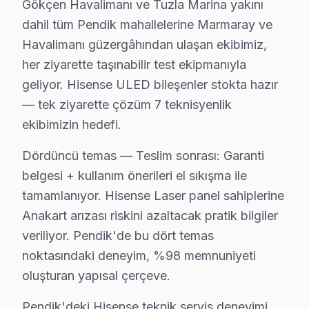
Gökçen Havalimanı ve Tuzla Marina yakını
dahil tüm Pendik mahallelerine Marmaray ve
Havalimanı güzergâhından ulaşan ekibimiz,
Bu sayfayla ilgili hizmet sayfaları:
her ziyarette taşınabilir test ekipmanıyla
↑ Hisense Servis Ana Sayfası
geliyor. Hisense ULED bileşenler stokta hazır
↑ Pendik TV Servis Merkezi
— tek ziyarette çözüm 7 teknisyenlik
ekibimizin hedefi.
Dördüncü temas — Teslim sonrası: Garanti
belgesi + kullanım önerileri el sıkışma ile
Pendik Yakın İlçelerde Hisense Servisi
tamamlanıyor. Hisense Laser panel sahiplerine
· Ataşehir Hisense
· Beykoz Hisense
Anakart arızası riskini azaltacak pratik bilgiler
veriliyor. Pendik'de bu dört temas
· Çekmeköy Hisense
· Kadıköy Hisense
noktasındaki deneyim, %98 memnuniyeti
oluşturan yapısal çerçeve.
· Kartal Hisense
· Maltepe Hisense
Pendik'deki Hisense teknik servis deneyimi,