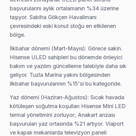
Ballıca Mahallesi'ndeki Hisense ekran'lerde yaygın arı
başvurularını aylık ortalamanın %34 üzerine
taşıyor. Sabiha Gökçen Havalimanı
Batı'da Hisense TV Servisi
çevresindeki eski konut stoğu en etkilenen
Batı Mahallesi'nde Hisense ekran'lerin yaygın arızalar
bölge.
Çamçeşme'de Hisense TV Servisi
İlkbahar dönemi (Mart-Mayıs): Görece sakin.
Çamçeşme Mahallesi, Hisense televizyon arızalarının sık
Hisense ULED sahipleri bu dönemde önleyici
bakım ve yazılım güncelleme talebiyle daha sık
Çamlık'ta Hisense TV Servisi
geliyor. Tuzla Marina yakını bölgesinden
Çamlık Mahallesi'nde Hisense ekran'lerde karşılaşılan b
ilkbahar başvurularının %15'si bu kategoride.
Çınardere'de Hisense TV Servisi
Yaz dönemi (Haziran-Ağustos): Sıcak havada
Çınardere Mahallesi, Hisense televizyonunuz arızalarını
kötüleşen soğutma koşulları Hisense Mini LED
termal yönetimini zorluyor; Anakart arızası
Doğu'da Hisense TV Servisi
başvuruları yaz ortasında %21 artıyor. Viaport
Doğu Mahallesi, Hisense televizyon'lerde arıza sorunlar
ve kapalı mekanlarda televizyon paneli