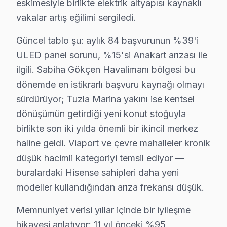
eskimesiyle birlikte elektrik altyapısı kaynaklı
2025 Fiyatı:
₺800 - ₺1,500
vakalar artış eğilimi sergiledi.
Etkilenen Modeller:
H55U6G, H43A6200
3.
Güç Kaynağı Sorunları
Güncel tablo şu: aylık 84 başvurunun %39'i
Teknik Adı:
Güç Kartı Arızası
ULED panel sorunu, %15'si Anakart arızası ile
Fiziksel Belirtiler:
ekran açılmıyor veya beklenm
ilgili. Sabiha Gökçen Havalimanı bölgesi bu
Neden:
Güç yönetim entegrelerinin kalitesi, volt
dönemde en istikrarlı başvuru kaynağı olmayı
2025 Fiyatı:
₺600 - ₺1,000
sürdürüyor; Tuzla Marina yakını ise kentsel
Etkilenen Modeller:
H50U7G, H32A4B
dönüşümün getirdiği yeni konut stoğuyla
4.
Backlight Problemleri
birlikte son iki yılda önemli bir ikincil merkez
haline geldi. Viaport ve çevre mahalleler kronik
Teknik Adı:
Backlight Arızası
düşük hacimli kategoriyi temsil ediyor —
Fiziksel Belirtiler:
Ekranın kararması, ancak ses
buralardaki Hisense sahipleri daha yeni
Neden:
LED aydınlatma şeritlerinin kalitesizliği
2025 Fiyatı:
₺1,000 - ₺1,500
modeller kullandığından arıza frekansı düşük.
Etkilenen Modeller:
H32A4B, H65U7G
Memnuniyet verisi yıllar içinde bir iyileşme
5.
Yazılım Sorunları
hikayesi anlatıyor: 11 yıl önceki %95