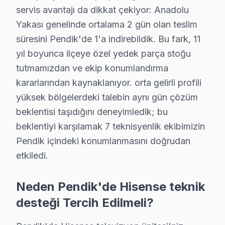
servis avantajı da dikkat çekiyor: Anadolu
Şeyhli'de Hisense TV Servisi
Yakası genelinde ortalama 2 gün olan teslim
Şeyhli Mahallesi, yoğun bir yerleşim yapısına sahip olup
süresini Pendik'de 1'a indirebildik. Bu fark, 11
yıl boyunca ilçeye özel yedek parça stoğu
Velibaba'da Hisense TV Servisi
tutmamızdan ve ekip konumlandırma
Velibaba Mahallesi, çeşitlilik gösteren konut tipleriyle 
kararlarından kaynaklanıyor. orta gelirli profili
yüksek bölgelerdeki talebin aynı gün çözüm
Yayalar'da Hisense TV Servisi
beklentisi taşıdığını deneyimledik; bu
Yayalar Mahallesi, çeşitli aile yapılarıyla dikkat çeke
beklentiyi karşılamak 7 teknisyenlik ekibimizin
Pendik içindeki konumlanmasını doğrudan
Yeni'de Hisense TV Servisi
etkiledi.
Yeni Mahallesi, genellikle modern konut projeleriyle do
Yenişehir'de Hisense TV Servisi
Neden Pendik'de Hisense teknik
Yenişehir Mahallesi, yoğun bir yerleşim alanı olarak di
desteği Tercih Edilmeli?
Yeşilbağlar'da Hisense TV Servisi