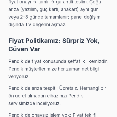
fiyat onayı → tamir → garantili teslim. Çoğu
Kurtdoğmuş Hisense Açılmıyor Arıza →
arıza (yazılım, güç kartı, anakart) aynı gün
Kurtköy Hisense Servis
veya 2-3 günde tamamlanır; panel değişimi
Hisense TV HDMI port arızası Kurtköy adresine gelen ekibimi
dışında TV değerini aşmaz.
Pendik TV Servis Merkezi →
Fiyat Politikamız: Sürpriz Yok,
Orhangazi Hisense Servis
Güven Var
Hisense TV'nizin Orhangazi adresine gelen ekibimiz osilos
Orhangazi Hisense Açılmıyor Arıza →
Pendik'de fiyat konusunda şeffaflık ilkemizdir.
Pendik müşterilerimize her zaman net bilgi
Orta Hisense Servis
veriyoruz:
Hisense TV Orta adresinde firmware güncellemesi sonrası d
Orta Hisense Açılmıyor Arıza →
Pendik'de arıza tespiti: Ücretsiz. Herhangi bir
ön ücret almadan cihazınızı Pendik
Ramazanoğlu Hisense Servis
servisimizde inceliyoruz.
Ramazanoğlu sakinleri için Hisense TV tamir hizmetimiz: teşh
Pendik Hisense Servis →
Pendik'de onaysız işlem yok: Fiyat teklifi