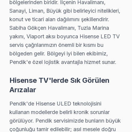
Pendik'de ödeme seçenekleri: Nakit, kredi kartı, hava
bölgelerinden biridir. İlçenin Havalimanı,
Sanayi, Liman, Büyük gibi belirleyici nitelikleri,
» Pendik'de Hisense ekran müdahale fiyatı öğrenmek iç
konut ve ticari alan dağılımını şekillendirir.
Pendik × Hisense: Yerel İçerik ve Deneyim
Sabiha Gökçen Havalimanı, Tuzla Marina
yakını, Viaport aksı boyunca Hisense LED TV
Pendik müşterilerine sunduğumuz Hisense servis fiyatlan
servis çağrılarımızın önemli bir kısmı bu
İkinci ilke — Onaysız başlamama: Kesin teklif, müşteri 
bölgeden gelir. Bölgeyi iyi bilen ekibimiz,
Dördüncü ilke — Garanti dahil fiyat: İşçilik garantisi 
Pendik'e özel lojistik avantajla hizmet sunar.
Pendik'deki Hisense müşteri yolculuğunu dört kritik te
İkinci temas — İlk iletişim: Telefon veya mesaj yoluyl
Hisense TV'lerde Sık Görülen
Üçüncü temas — Saha müdahalesi: Sabiha Gökçen Havali
Arızalar
Dördüncü temas — Teslim sonrası: Garanti belgesi + kul
Pendik'de Hisense ULED teknolojisini
Pendik'deki Hisense teknik servis deneyimi, elektroma
kullanan modellerde belirli kronik sorunlar
Hisense ULED panel sürücü katmanında LVDS sinyal bütü
görülüyor. Pendik servisimizde bunların büyük
Hisense Laser akıllı TV modellerindeki HDMI paraziti d
çoğunluğu tamir edilebilir; asıl mesele doğru