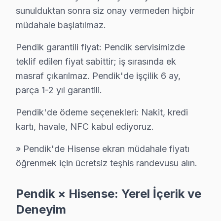
sunulduktan sonra siz onay vermeden hiçbir
Sanayi Hisense Servis
müdahale başlatılmaz.
Sanayi mahallesi Hisense TV teknisyeniniz ortalama 90 dak
Pendik TV Servis Merkezi →
Pendik garantili fiyat: Pendik servisimizde
teklif edilen fiyat sabittir; iş sırasında ek
Sapanbağları Hisense Servis
masraf çıkarılmaz. Pendik'de işçilik 6 ay,
Sapanbağları'de Hisense TV güç kartı kondansatör şişmesi en 
parça 1-2 yıl garantili.
Pendik TV Servis Merkezi →
Pendik'de ödeme seçenekleri: Nakit, kredi
Sülüntepe Hisense Servis
kartı, havale, NFC kabul ediyoruz.
Hisense TV HDMI port arızası Sülüntepe adresine gelen ekibi
Sülüntepe Hisense Açılmıyor Arıza →
» Pendik'de Hisense ekran müdahale fiyatı
öğrenmek için ücretsiz teşhis randevusu alın.
Şeyhli Hisense Servis
Hisense TV Şeyhli'de internet bağlantısı sorunuyla geliyo
Pendik × Hisense: Yerel İçerik ve
Şeyhli Hisense Anakart Tamiri →
Deneyim
Velibaba Hisense Servis