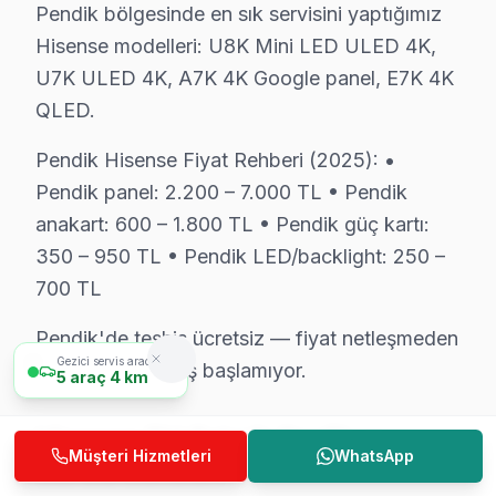
Pendik bölgesinde en sık servisini yaptığımız
Güç kartı → 350 – 950 TL
Hisense modelleri: U8K Mini LED ULED 4K,
LED/backlight → 250 – 700 TL
U7K ULED 4K, A7K 4K Google panel, E7K 4K
Pendik'de Hisense Ses gecikmesi için ücretsiz teşhis r
QLED.
Pendik'de söz konusu model servis istatistik notu: S
Pendik Hisense Fiyat Rehberi (2025): •
Pendik'de Mahalle Hisense Servis Hizmeti
Pendik panel: 2.200 – 7.000 TL • Pendik
anakart: 600 – 1.800 TL • Pendik güç kartı:
Hisense görüntüleme sistemi arıza servisimiz Pendik'nin
350 – 950 TL • Pendik LED/backlight: 250 –
Esenyalı, Fatih, Fevzi Çakmak, Göçbeyli, Güllübağlar,
700 TL
Orhangazi, Orta, Ramazanoğlu, Sanayi, Sapanbağları, S
Pendik'de teşhis ücretsiz — fiyat netleşmeden
Ahmet Yesevi, Bahçelievler, Ballıca, Batı, Çamçeşme, 
Gezici servis aracımız
onay vermeden iş başlamıyor.
5
araç
4 km
Pendik'da Hisense TV Kurulum Hizmeti – Aynı
Hisense TV Teknik Profil ve
Yeni bir Hisense televizyon aldıysanız, Pendik'da prof
Müşteri Hizmetleri
WhatsApp
Servis Rehberi
Sunduğumuz kurulum seçenekleri: