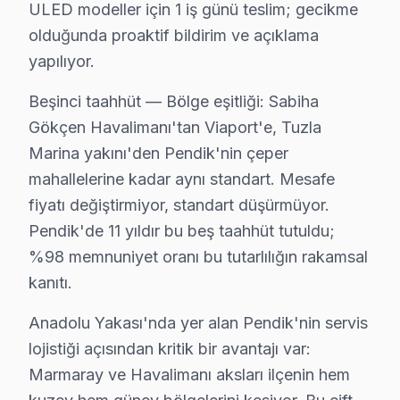
ULED modeller için 1 iş günü teslim; gecikme
Kavakpınar'da Hisense TV Servisi
olduğunda proaktif bildirim ve açıklama
Kavakpınar mahallesi, Hisense cihaz kullanıcılarının sık
yapılıyor.
Kaynarca'da Hisense TV Servisi
Beşinci taahhüt — Bölge eşitliği: Sabiha
Gökçen Havalimanı'tan Viaport'e, Tuzla
Kaynarca mahallesindeki Hisense televizyon kullanıcıla
Marina yakını'den Pendik'nin çeper
Kurna'da Hisense TV Servisi
mahallelerine kadar aynı standart. Mesafe
Kurna mahallesi sakinlerinin Hisense ekran’leri için on
fiyatı değiştirmiyor, standart düşürmüyor.
Pendik'de 11 yıldır bu beş taahhüt tutuldu;
Kurtdoğmuş'ta Hisense TV Servisi
%98 memnuniyet oranı bu tutarlılığın rakamsal
Kurtdoğmuş mahallesinde Hisense TV bakım talebi oluştu
kanıtı.
Kurtköy'de Hisense TV Servisi
Anadolu Yakası'nda yer alan Pendik'nin servis
lojistiği açısından kritik bir avantajı var:
Kurtköy mahallesi, Hisense televizyonunuz'lerin arızal
Marmaray ve Havalimanı aksları ilçenin hem
Orhangazi'de Hisense TV Servisi