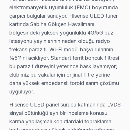
· Sancaktepe Hisense
· Şile Hisense
elektromanyetik uyumluluk (EMC) boyutunda
çarpıcı bulgular sunuyor. Hisense ULED tuner
kartında Sabiha Gökçen Havalimanı
Pendik Diğer Marka Servisleri
bölgesindeki yüksek yoğunluklu 4G/5G baz
· Pendik Sony
· Pendik Philips
istasyonu yayınlarının neden olduğu radyo
frekans paraziti, Wi-Fi modül başvurularının
· Pendik Hi-Level
· Pendik iFFALCON
%51'ini açıklıyor. Standart ferrit boncuk filtresi
bu parazit düzeyini yeterince baskılayamıyor;
· Pendik Samsung
· Pendik LG
ekibimiz bu vakalar için orijinal filtre yerine
· Pendik Panasonic
· Pendik Toshiba
daha yüksek empedanslı toroid sarım çözümü
uyguluyor.
Hisense ULED panel sürücü katmanında LVDS
sinyal bütünlüğü ayrı bir inceleme konusu.
Hisense TV Arızası: Pendik'de Ne Yapmalısı
karma yapılaşmalı konutlardaki topraklama
Pendik'de Hisense TV arızasında yapmanız gereken te
hattı empedansı yüksek olduğunda referans