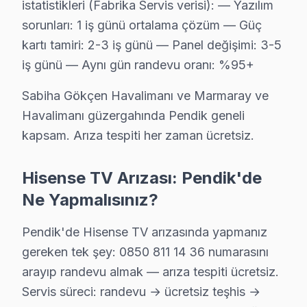
istatistikleri (Fabrika Servis verisi): — Yazılım
Harmandere mahallesi Hisense TV servisi için ön değerlend
sorunları: 1 iş günü ortalama çözüm — Güç
Pendik TV Servis Merkezi →
kartı tamiri: 2-3 iş günü — Panel değişimi: 3-5
Kavakpınar Hisense Servis
iş günü — Aynı gün randevu oranı: %95+
Kavakpınar mahallesinde Hisense TV arızaları için aynı gün r
Sabiha Gökçen Havalimanı ve Marmaray ve
Pendik Hisense Servis →
Havalimanı güzergahında Pendik geneli
Kaynarca Hisense Servis
kapsam. Arıza tespiti her zaman ücretsiz.
Hisense TV Kaynarca'de internet bağlantısı sorunuyla geli
Pendik TV Servis Merkezi →
Hisense TV Arızası: Pendik'de
Ne Yapmalısınız?
Kurna Hisense Servis
Hisense TV'nizin Kurna adresine gelen ekibimiz osiloskop 
Pendik'de Hisense TV arızasında yapmanız
Pendik TV Servis Merkezi →
gereken tek şey: 0850 811 14 36 numarasını
arayıp randevu almak — arıza tespiti ücretsiz.
Kurtdoğmuş Hisense Servis
Servis süreci: randevu → ücretsiz teşhis →
Kurtdoğmuş sakinleri için Hisense TV tamir hizmetimiz: teşhi