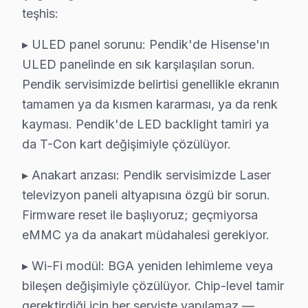
11 yıllık Pendik servis arşivi, Hisense LED TV arıza tr
teşhis:
Güncel tablo şu: aylık 84 başvurunun %39'i ULED panel 
Memnuniyet verisi yıllar içinde bir iyileşme hikayesi an
▸ ULED panel sorunu: Pendik'de Hisense'ın
ULED panelinde en sık karşılaşılan sorun.
Pendik'de Hisense görüntüleme sistemi arıza örüntüler
Pendik servisimizde belirtisi genellikle ekranın
İlkbahar dönemi (Mart-Mayıs): Görece sakin. bu TV ULE
tamamen ya da kısmen kararması, ya da renk
Yaz dönemi (Haziran-Ağustos): Sıcak havada kötüleşen
kayması. Pendik'de LED backlight tamiri ya
Sonbahar dönemi (Eylül-Kasım): Okul ve sezon başlangı
da T-Con kart değişimiyle çözülüyor.
Pendik'de söz konusu model servis tercihinde güven, fi
▸ Anakart arızası: Pendik servisimizde Laser
İkinci taahhüt — Garanti kapsamı: İşçilik 6 ay, orijina
televizyon paneli altyapısına özgü bir sorun.
Beşinci taahhüt — Bölge eşitliği: Sabiha Gökçen Havali
Firmware reset ile başlıyoruz; geçmiyorsa
Anadolu Yakası'nda yer alan Pendik'nin servis lojistiğ
eMMC ya da anakart müdahalesi gerekiyor.
Pendik'nin karma yapılaşmalı ağırlıklı konut yapısı loj
Komşu ilçelerle karşılaştırıldığında Pendik'nin servis 
▸ Wi-Fi modül: BGA yeniden lehimleme veya
bileşen değişimiyle çözülüyor. Chip-level tamir
Neden Pendik'de Hisense teknik desteği Terci
gerektirdiği için her serviste yapılamaz —