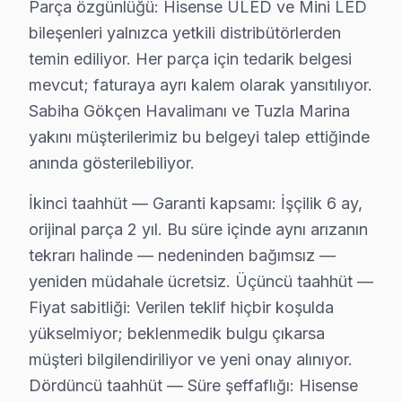
Parça özgünlüğü: Hisense ULED ve Mini LED
Fatih mahallesi, elektronik aletlerin onarımı için yaygı
bileşenleri yalnızca yetkili distribütörlerden
temin ediliyor. Her parça için tedarik belgesi
Fevzi Çakmak'ta Hisense TV Servisi
mevcut; faturaya ayrı kalem olarak yansıtılıyor.
Fevzi Çakmak mahallesinde Hisense TV servisi alırken, on
Sabiha Gökçen Havalimanı ve Tuzla Marina
Göçbeyli'de Hisense TV Servisi
yakını müşterilerimiz bu belgeyi talep ettiğinde
anında gösterilebiliyor.
Göçbeyli mahallesindeki kullanıcılar, Hisense ekran ta
İkinci taahhüt — Garanti kapsamı: İşçilik 6 ay,
Güllübağlar'da Hisense TV Servisi
orijinal parça 2 yıl. Bu süre içinde aynı arızanın
Güllübağlar mahallesinde Hisense TV’niz için onarım al
tekrarı halinde — nedeninden bağımsız —
Güzelyalı'da Hisense TV Servisi
yeniden müdahale ücretsiz. Üçüncü taahhüt —
Fiyat sabitliği: Verilen teklif hiçbir koşulda
Güzelyalı mahallesindeki Hisense televizyon kullanıcılar
yükselmiyor; beklenmedik bulgu çıkarsa
Harmandere'de Hisense TV Servisi
müşteri bilgilendiriliyor ve yeni onay alınıyor.
Dördüncü taahhüt — Süre şeffaflığı: Hisense
Harmandere mahallesi sakinleri, Hisense set arızalarınd