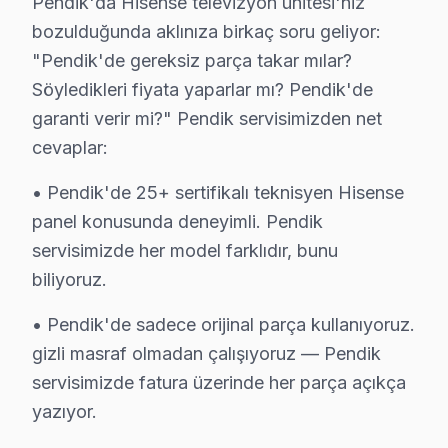
Pendik'da Hisense televizyon ünitesi'niz
bozulduğunda aklınıza birkaç soru geliyor:
Yeşilbağlar Mahallesi, genellikle geniş ve ferah konutl
"Pendik'de gereksiz parça takar mılar?
Hisense Firmware ve Yazılım Sorunları 2025
Söyledikleri fiyata yaparlar mı? Pendik'de
garanti verir mi?" Pendik servisimizden net
Hisense cihaz'lerin tamiri, modeline ve arızanın niteliğin
cevaplar:
Panel/Ekran Değişimi:
32 inç ekranlar için fiyat
Anakart Tamiri:
Modellerin serisine bağlı olarak 
• Pendik'de 25+ sertifikalı teknisyen Hisense
Güç Kartı, LED Backlight, T-Con Kartı:
Bu parçal
panel konusunda deneyimli. Pendik
Yazılım/Firmware İşlemleri:
Yazılım güncellemeler
servisimizde her model farklıdır, bunu
Yerinde Servis vs Atölye Fiyat Farkı:
Yerinde ta
biliyoruz.
Fiyatları etkileyen birkaç faktör bulunmaktadır. Öncelik
• Pendik'de sadece orijinal parça kullanıyoruz.
Pendik'de Hisense Teknik Servis: Fabrika Uzm
gizli masraf olmadan çalışıyoruz — Pendik
servisimizde fatura üzerinde her parça açıkça
Fabrika onarım teknisyenleri, Hisense ekran'lerde meyd
yazıyor.
Bununla birlikte, Fabrika tamir avantajları arasında ye