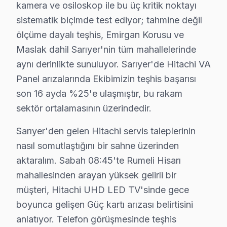
kamera ve osiloskop ile bu üç kritik noktayı
· Hitachi fabrika servis sertifikası
sistematik biçimde test ediyor; tahmine değil
· Orijinal ve OEM yedek parça tedarikçisi
ölçüme dayalı teşhis, Emirgan Korusu ve
· 2010'dan günümüze tüm Hitachi modelleri
Maslak dahil Sarıyer'nin tüm mahallelerinde
aynı derinlikte sunuluyor. Sarıyer'de Hitachi VA
Sarıyer Servis İstatistikleri
Panel arızalarında Ekibimizin teşhis başarısı
· Sarıyer'de
480+
Hitachi TV tamiri
· Müşteri memnuniyeti
%98
son 16 ayda %25'e ulaşmıştır, bu rakam
· Ortalama tamir süresi:
1–2 iş günü
sektör ortalamasının üzerindedir.
· Tüm işlemler
2 yıl garantili
Sarıyer'den gelen Hitachi servis taleplerinin
nasıl somutlaştığını bir sahne üzerinden
Bu sayfayla ilgili hizmet sayfaları:
aktaralım. Sabah 08:45'te Rumeli Hisarı
↑ Hitachi Servis Ana Sayfası
mahallesinden arayan yüksek gelirli bir
müşteri, Hitachi UHD LED TV'sinde gece
↑ Sarıyer TV Servis Merkezi
boyunca gelişen Güç kartı arızası belirtisini
anlatıyor. Telefon görüşmesinde teşhis