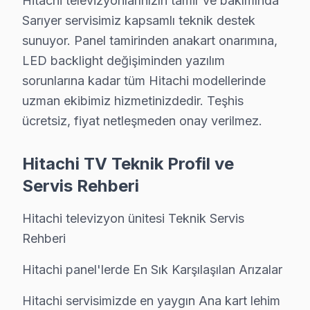
Hitachi televizyonlarınızın tamir ve bakımında
Sarıyer TV yedek parça hizmetlerimiz:
Sarıyer servisimiz kapsamlı teknik destek
• Sarıyer'de Panel (LCD, OLED, QLED) ve LED backlight
sunuyor. Panel tamirinden anakart onarımına,
• Sarıyer'de Anakart (mainboard) ve güç kartı (power
LED backlight değişiminden yazılım
sorunlarına kadar tüm Hitachi modellerinde
• Sarıyer'de T-Con kartı ve inverter kart değişimi
uzman ekibimiz hizmetinizdedir. Teşhis
• Sarıyer'de uzaktan kumanda alıcısı ve HDMI port de
ücretsiz, fiyat netleşmeden onay verilmez.
• Sarıyer'de tüm parçalarda 2 yıl garanti
• Hızlı tedarik: çoğu parça Sarıyer stoğumuzda mevc
Hitachi TV Teknik Profil ve
Sarıyer'de muadil parça kullanımının riskleri: Daha büyü
Servis Rehberi
Sarıyer'da Hitachi Chip-Level Teknik müdaha
Hitachi televizyon ünitesi Teknik Servis
Hitachi ürünlerine hakim, sertifikalı teknisyen kadromuz
Rehberi
Ekibimizin farkı:
Hitachi panel'lerde En Sık Karşılaşılan Arızalar
• Sarıyer'de fabrika eğitimli teknik uzmanlar
• Dijital teşhis ekipmanı kullanımı
Hitachi servisimizde en yaygın Ana kart lehim