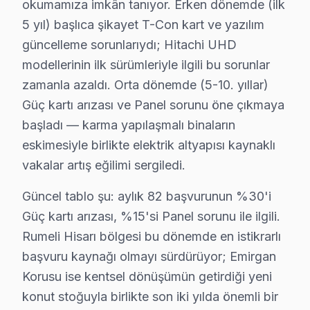
okumamıza imkân tanıyor. Erken dönemde (ilk
✓ Orijinal Yedek Parça
✓ Ücretsiz Arıza Tespiti
5 yıl) başlıca şikayet T-Con kart ve yazılım
güncelleme sorunlarıydı; Hitachi UHD
modellerinin ilk sürümleriyle ilgili bu sorunlar
Sarıyer, İstanbul'un köklü ilçelerinden biri olup bölgemizdeki İ
zamanla azaldı. Orta dönemde (5-10. yıllar)
Hitachi Arızaları: Sahadan Gözlemler
Güç kartı arızası ve Panel sorunu öne çıkmaya
başladı — karma yapılaşmalı binaların
Bugün Sarıyer'den bir Hitachi UHD serisi televizyonunu
eskimesiyle birlikte elektrik altyapısı kaynaklı
Cihazı incelediğimde, ilk bakışta dışarıdan temiz ve ba
vakalar artış eğilimi sergiledi.
Cihazın ilk incelemesinde, açılma sorununun nedenini g
Güncel tablo şu: aylık 82 başvurunun %30'i
Trafik sebebiyle müşterinin biraz gergin olduğunu fark e
Güç kartı arızası, %15'si Panel sorunu ile ilgili.
Bu tür arızalar, kullanıcıların ürünlerini daha verimli 
Rumeli Hisarı bölgesi bu dönemde en istikrarlı
başvuru kaynağı olmayı sürdürüyor; Emirgan
Sarıyer Sahasından Hitachi Notları
Korusu ise kentsel dönüşümün getirdiği yeni
Sarıyer bölgesinde Hitachi televizyon'ler ile ilgili en sı
konut stoğuyla birlikte son iki yılda önemli bir