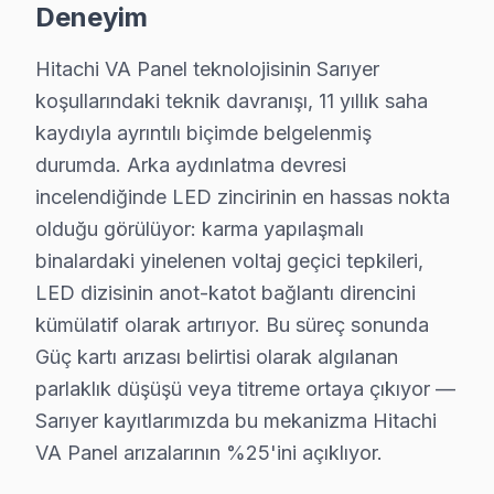
Deneyim
Hitachi TV Uskumruköy'de internet bağlantısı sorunuyla ge
Sarıyer Hitachi Servis →
Hitachi VA Panel teknolojisinin Sarıyer
koşullarındaki teknik davranışı, 11 yıllık saha
Yeniköy Hitachi Servis
kaydıyla ayrıntılı biçimde belgelenmiş
Hitachi TV'de T-Con kart arızası Yeniköy mahallesinde sık k
durumda. Arka aydınlatma devresi
Sarıyer TV Servis Merkezi →
incelendiğinde LED zincirinin en hassas nokta
Zekeriyaköy Hitachi Servis
olduğu görülüyor: karma yapılaşmalı
Sarıyer'da Zekeriyaköy mahallesi için Hitachi TV tamir r
binalardaki yinelenen voltaj geçici tepkileri,
Sarıyer Hitachi Servis →
LED dizisinin anot-katot bağlantı direncini
kümülatif olarak artırıyor. Bu süreç sonunda
Güç kartı arızası belirtisi olarak algılanan
Sarıyer Hitachi TV Servis Hizmet Bölgesi
parlaklık düşüşü veya titreme ortaya çıkıyor —
Sarıyer bölgesine kapıya gelen Hitachi TV tamir servisi hizmetim
Sarıyer kayıtlarımızda bu mekanizma Hitachi
VA Panel arızalarının %25'ini açıklıyor.