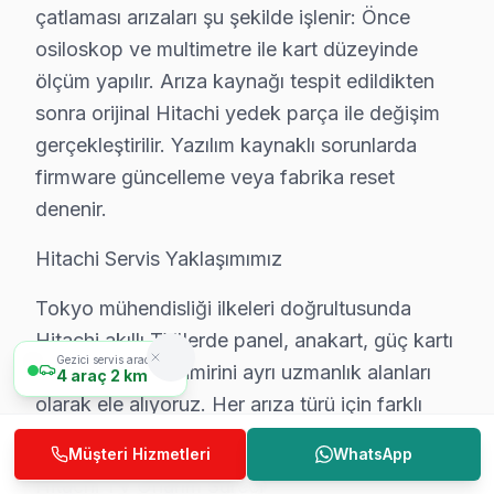
çatlaması arızaları şu şekilde işlenir: Önce
• Sarıyer servisimizde panel ölçüm ve oscilloskop anal
osiloskop ve multimetre ile kart düzeyinde
• Sarıyer'de müşteri yorumları ile kanıtlanmış kalite
ölçüm yapılır. Arıza kaynağı tespit edildikten
• Sürekli eğitim ve teknoloji takibi
sonra orijinal Hitachi yedek parça ile değişim
Sarıyer'da Hitachi televizyonunuzun tamirini konusund
gerçekleştirilir. Yazılım kaynaklı sorunlarda
firmware güncelleme veya fabrika reset
Hitachi TV Acil Tamiri – Sarıyer'de Aynı Gün
denenir.
Hitachi televizyon'niz bozulduğunda saatler içinde m
Neden bu kadar hızlıyız?
Hitachi Servis Yaklaşımımız
• Ortalama 1-2 saat içinde Sarıyer adresinize ulaşırız
Tokyo mühendisliği ilkeleri doğrultusunda
• Sarıyer stoğumuzda hazır yedek parça ile tek seferd
Hitachi akıllı TV'lerde panel, anakart, güç kartı
• Sarıyer genelinde hafta sonu ve tatil günlerinde serv
Gezici servis aracımız
ve T-Con kartı tamirini ayrı uzmanlık alanları
4
araç
2 km
• Online randevu ve SMS bilgilendirme
olarak ele alıyoruz. Her arıza türü için farklı
• Sarıyer çoklu randevu çakışmasında alternatif tekni
test protokolü uygulanır.
Müşteri Hizmetleri
WhatsApp
Sarıyer'da Hitachi acil ekran servisi için şimdi arayın
Hitachi TV Onarım Süreci