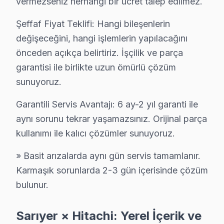
vermezseniz herhangi bir ücret talep edilmez.
Rumelifeneri Hitachi Servis
Şeffaf Fiyat Teklifi: Hangi bileşenlerin
Sarıyer'nın Rumelifeneri bölgesindeki Hitachi müşterilerimi
değişeceğini, hangi işlemlerin yapılacağını
Rumelifeneri Hitachi Anakart Tamiri →
önceden açıkça belirtiriz. İşçilik ve parça
Rumelihisarı Hitachi Servis
garantisi ile birlikte uzun ömürlü çözüm
Rumelihisarı'de Hitachi TV ses ama görüntü yok sorununu ge
sunuyoruz.
Sarıyer Hitachi Servis →
Garantili Servis Avantajı: 6 ay-2 yıl garanti ile
Rumelikavağı Hitachi Servis
aynı sorunu tekrar yaşamazsınız. Orijinal parça
Hitachi TV Rumelikavağı adresinde firmware güncellemesi s
kullanımı ile kalıcı çözümler sunuyoruz.
Hitachi Servis Merkezi →
» Basit arızalarda aynı gün servis tamamlanır.
Tarabya Hitachi Servis
Karmaşık sorunlarda 2-3 gün içerisinde çözüm
Hitachi TV'de T-Con kart arızası Tarabya mahallesinde sık k
bulunur.
Hitachi Servis Merkezi →
Sarıyer × Hitachi: Yerel İçerik ve
Uskumruköy Hitachi Servis