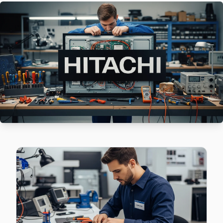
Sarıyer'da Çayırbaşı bölgesi dahil tüm hizmet alanımızda Hita
Sarıyer Hitachi Servis →
Cumhuriyet Hitachi Servis
Cumhuriyet'den gelen Hitachi TV arızaları arasında en sık gü
Hitachi Servis Merkezi →
Darüşşafaka Hitachi Servis
Darüşşafaka'deki Hitachi TV sahiplerinin yüzde sekseni tamir
Darüşşafaka Hitachi Açılmıyor Arıza →
Demirciköy Hitachi Servis
Demirciköy mahallesi Hitachi TV teknisyeniniz ortalama 90
Hitachi Servis Merkezi →
Emirgan Hitachi Servis
Sarıyer genelinde Emirgan bölgesinde Hitachi TV kullanıcıla