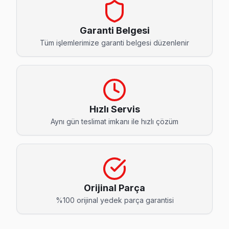
Bahçeköy Hitachi Servis
Bahçeköy sakinleri Hitachi TV arızaları için sık bizi tercih ed
Garanti Belgesi
Sarıyer TV Servis Merkezi →
Tüm işlemlerimize garanti belgesi düzenlenir
Baltalimanı Hitachi Servis
Baltalimanı mahallesi Hitachi TV servisi için ön değerlendi
Hitachi Servis Merkezi →
Hızlı Servis
Büyükdere Hitachi Servis
Aynı gün teslimat imkanı ile hızlı çözüm
Hitachi TV'de T-Con kart arızası Büyükdere mahallesinde sık
Sarıyer Hitachi Servis →
Çamlıtepe Hitachi Servis
Çamlıtepe'deki Hitachi TV sahiplerinin yüzde sekseni tamir i
Orijinal Parça
Çamlıtepe Hitachi Anakart Tamiri →
%100 orijinal yedek parça garantisi
Çayırbaşı Hitachi Servis