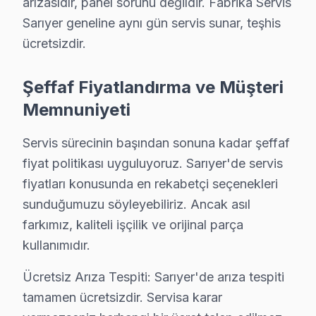
arızasıdır, panel sorunu değildir. Fabrika Servis
Maslak Hitachi Anakart Tamiri →
Sarıyer geneline aynı gün servis sunar, teşhis
Pınar Hitachi Servis
ücretsizdir.
Pınar'deki Hitachi TV kullanıcılarına ikinci el cihaz alırken 
Sarıyer TV Servis Merkezi →
Şeffaf Fiyatlandırma ve Müşteri
Memnuniyeti
Poligon Hitachi Servis
Poligon mahallesi Hitachi TV teknisyeniniz ortalama 90 dak
Servis sürecinin başından sonuna kadar şeffaf
Sarıyer TV Servis Merkezi →
fiyat politikası uyguluyoruz. Sarıyer'de servis
fiyatları konusunda en rekabetçi seçenekleri
Ptt Evleri Hitachi Servis
sunduğumuzu söyleyebiliriz. Ancak asıl
Hitachi TV'de T-Con kart arızası Ptt Evleri mahallesinde sık
farkımız, kaliteli işçilik ve orijinal parça
Sarıyer Hitachi Servis →
kullanımıdır.
Reşitpaşa Hitachi Servis
Ücretsiz Arıza Tespiti: Sarıyer'de arıza tespiti
Reşitpaşa mahallesi Hitachi TV teknisyeniniz ortalama 90 d
tamamen ücretsizdir. Servisa karar
Sarıyer TV Servis Merkezi →