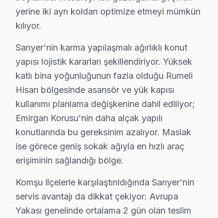
Güç kartı değişimi, LED backlight veya T-Con kartı gibi
yerine iki ayrı koldan optimize etmeyi mümkün
Fiyatları etkileyen diğer bir önemli faktör ise garanti 
kılıyor.
Neden Fabrika Servis?
Sarıyer'nin karma yapılaşmalı ağırlıklı konut
yapısı lojistik kararları şekillendiriyor. Yüksek
Herhangi bir Hitachi arızasında telefon üzerinden tanı
katlı bina yoğunluğunun fazla olduğu Rumeli
Tamir sonrası 6 ay garanti vermemiz, işimize olan güve
Hisarı bölgesinde asansör ve yük kapısı
Sonuç olarak, Sarıyer'de Hitachi TV tamiri için tercih
kullanımı planlama değişkenine dahil ediliyor;
Emirgan Korusu'nin daha alçak yapılı
Sarıyer Hitachi servis - TV Tamiri
konutlarında bu gereksinim azalıyor. Maslak
Hitachi güç kartı arızası belirtileri: TV açılmıyor, kıs
ise görece geniş sokak ağıyla en hızlı araç
Boğaz yolu ve Otobüs hatları güzergahında ortalama 3
erişiminin sağlandığı bölge.
Komşu ilçelerle karşılaştırıldığında Sarıyer'nin
Şeffaf Fiyatlandırma ve Müşteri Memnuniyeti
servis avantajı da dikkat çekiyor: Avrupa
Servis sürecinin başından sonuna kadar şeffaf fiyat poli
Yakası genelinde ortalama 2 gün olan teslim