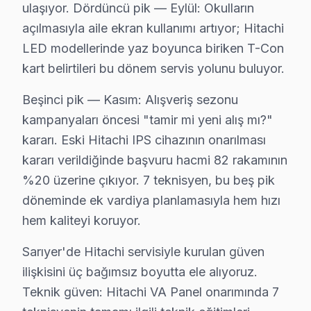
ulaşıyor. Dördüncü pik — Eylül: Okulların
açılmasıyla aile ekran kullanımı artıyor; Hitachi
Kilyos'ta Hitachi TV Servisi
LED modellerinde yaz boyunca biriken T-Con
Kilyos, deniz kenarında yer alan bir mahalle ve Hitachi
kart belirtileri bu dönem servis yolunu buluyor.
Kocataş'ta Hitachi TV Servisi
Beşinci pik — Kasım: Alışveriş sezonu
Kocataş, sakin bir yaşam sunan bir mahalle olarak dikk
kampanyaları öncesi "tamir mi yeni alış mı?"
kararı. Eski Hitachi IPS cihazının onarılması
Maden'de Hitachi TV Servisi
kararı verildiğinde başvuru hacmi 82 rakamının
Maden, günlük hayatın bir parçası olan bir mahalle. Bura
%20 üzerine çıkıyor. 7 teknisyen, bu beş pik
Maslak'ta Hitachi TV Servisi
döneminde ek vardiya planlamasıyla hem hızı
hem kaliteyi koruyor.
Maslak, yoğun bir iş merkezi olmasının yanı sıra, Hita
Sarıyer'de Hitachi servisiyle kurulan güven
Pınar'da Hitachi TV Servisi
ilişkisini üç bağımsız boyutta ele alıyoruz.
Pınar, dinamik bir yaşam alanı. Hitachi cihaz’nizle ilg
Teknik güven: Hitachi VA Panel onarımında 7