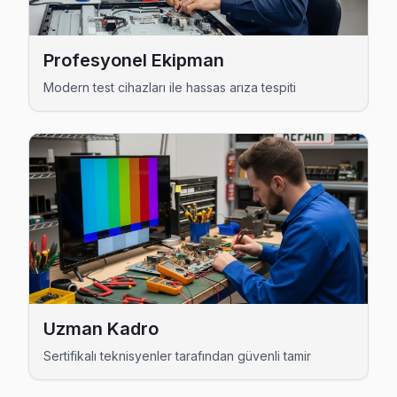
Emirgan Hitachi Anakart Tamiri →
Fatih Sultan Mehmet Hitachi Servis
Profesyonel Ekipman
Hitachi marka TV'niz Fatih Sultan Mehmet'de çalışmıyorsa te
Modern test cihazları ile hassas arıza tespiti
Sarıyer Hitachi Servis →
Ferahevler Hitachi Servis
Ferahevler sakinleri için Hitachi TV tamir hizmetimiz: teşhis
Ferahevler Hitachi Açılmıyor Arıza →
Garipçe Hitachi Servis
Hitachi TV'niz Garipçe'de arıza yaptıysa taşımanıza gerek 
Garipçe Hitachi Açılmıyor Arıza →
Gümüşdere Hitachi Servis
Uzman Kadro
Sarıyer'da Gümüşdere mahallesi için Hitachi TV tamir ran
Sertifikalı teknisyenler tarafından güvenli tamir
Gümüşdere Hitachi Açılmıyor Arıza →