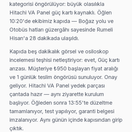
kategorisi öngörülüyor: büyük olasılıkla
Hitachi VA Panel güç kartı kaynaklı. Öğlen
Sarıyer Yakın İlçelerde Hitachi Servisi
10:20'de ekibimiz kapıda — Boğaz yolu ve
· Arnavutköy Hitachi
· Avcılar Hitachi
Otobüs hatları güzergâhı sayesinde Rumeli
Hisarı'a 28 dakikada ulaşıldı.
· Bağcılar Hitachi
· Bahçelievler Hitachi
Kapıda beş dakikalık görsel ve osiloskop
· Bakırköy Hitachi
· Başakşehir Hitachi
incelemesi teşhisi netleştiriyor: evet, Güç kartı
arızası. Müşteriye ₺950 başlayan fiyat aralığı
· Bayrampaşa Hitachi
· Beşiktaş Hitachi
ve 1 günlük teslim öngörüsü sunuluyor. Onay
geliyor. Hitachi VA Panel yedek parçası
çantada hazır — aynı ziyarette kurulum
Sarıyer Diğer Marka Servisleri
başlıyor. Öğleden sonra 13:55'te düzeltme
· Sarıyer Sony
· Sarıyer Philips
tamamlanıyor, test yapılıyor, garanti belgesi
imzalanıyor. Aynı günün içinde kapısından girip
· Sarıyer Hi-Level
· Sarıyer iFFALCON
çıktık.