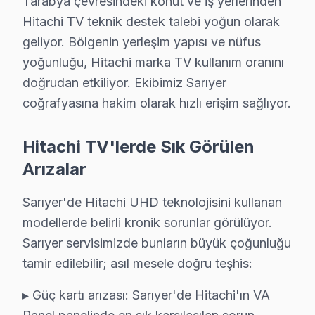
Tarabya çevresindeki konut ve iş yerlerinden
▸ Panel sorunu: atölyemizde Smart TV altyapısına özg
Hitachi TV teknik destek talebi yoğun olarak
▸ T-Con kart: BGA yeniden lehimleme veya bileşen deği
geliyor. Bölgenin yerleşim yapısı ve nüfus
▸ Ses sistemi: Sarıyer'de daha az bilinen ama sık karş
yoğunluğu, Hitachi marka TV kullanım oranını
Sarıyer'de hangi belirtiyle gelirseniz gelin — teşhis ücr
doğrudan etkiliyor. Ekibimiz Sarıyer
coğrafyasına hakim olarak hızlı erişim sağlıyor.
Sarıyer Hitachi TV Arızaları – Televizyonunuz
Hitachi panel'niz sorun mu yaşıyor? Sarıyer'de sık karşı
Hitachi TV'lerde Sık Görülen
Hitachi akıllı TV'nin ekranı kararmış, ses geliyor — n
Arızalar
Hitachi LED TV açılmıyor, standby ışığı yanıp sönüyor
Sarıyer'de Hitachi UHD teknolojisini kullanan
söz konusu model Smart görüntüleme sistemi uygulamal
modellerde belirli kronik sorunlar görülüyor.
Ekranda yatay veya dikey çizgiler var — panel mi gitti?
Sarıyer servisimizde bunların büyük çoğunluğu
Sarıyer'de Hitachi televizyon paneli tamiri için teşhis
tamir edilebilir; asıl mesele doğru teşhis:
Hitachi TV Teknik Rehberi: Panel, Teşhis ve On
▸ Güç kartı arızası: Sarıyer'de Hitachi'ın VA
Hitachi televizyonlarınızın tamir ve bakımında Sarıyer