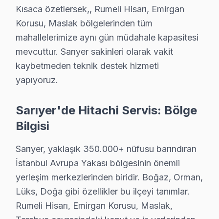
Neden Sarıyer'de Hitachi teknik desteği Terci
Kısaca özetlersek,, Rumeli Hisarı, Emirgan
Korusu, Maslak bölgelerinden tüm
Sarıyer Hitachi TV Ekran Anakart Profesyonel Servis ve Tamir
mahallelerimize aynı gün müdahale kapasitesi
Sarıyer'da Hitachi panel'niz bozulduğunda aklınıza bir
mevcuttur. Sarıyer sakinleri olarak vakit
• Sarıyer'de 25+ sertifikalı teknisyen Hitachi akıllı T
kaybetmeden teknik destek hizmeti
• Sarıyer'de sadece orijinal parça kullanıyoruz. aynı 
yapıyoruz.
• Chip-level tamir işlemi için osiloskop, ESR ve terma
Kısaca özetlersek,, Rumeli Hisarı, Emirgan Korusu, Ma
Sarıyer'de Hitachi Servis: Bölge
Bilgisi
Sarıyer'de Hitachi Servis: Bölge Bilgisi
Sarıyer, yaklaşık 350.000+ nüfusu barındıran İstanbul 
Sarıyer, yaklaşık 350.000+ nüfusu barındıran
İstanbul Avrupa Yakası bölgesinin önemli
Hitachi TV'lerde Sık Görülen Arızalar
yerleşim merkezlerinden biridir. Boğaz, Orman,
Lüks, Doğa gibi özellikler bu ilçeyi tanımlar.
Sarıyer'de Hitachi UHD teknolojisini kullanan modellerd
Rumeli Hisarı, Emirgan Korusu, Maslak,
▸ Güç kartı arızası: Sarıyer'de Hitachi'ın VA Panel pa