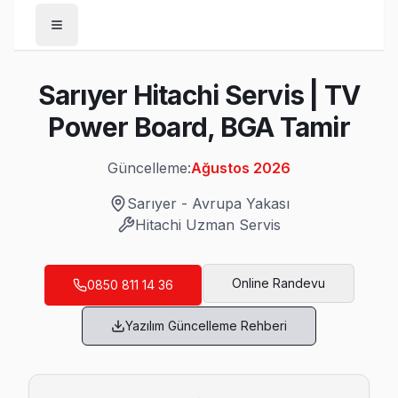
Anasayfa
Sarıyer Hitachi Servis | TV
/
Sarıyer
Power Board, BGA Tamir
/
Hitachi
Güncelleme:
Ağustos 2026
Son Güncelleme:
Ağustos 2026
Sarıyer
-
Avrupa Yakası
Hitachi
Uzman Servis
Sarıyer'da Mahalle Mahalle Hitachi TV Serv
Online Randevu
0850 811 14 36
Ayazağa Hitachi Servis
Yazılım Güncelleme Rehberi
Ayazağa mahallesi Hitachi TV teknisyeniniz ortalama 90 da
Sarıyer TV Servis Merkezi →