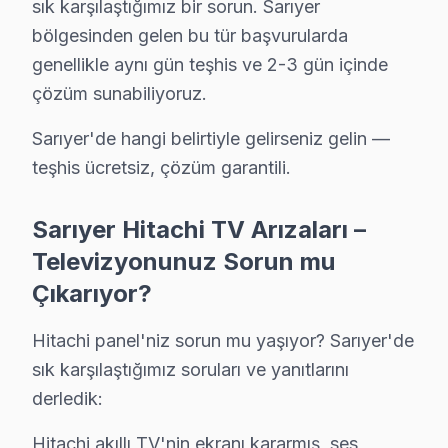
sık karşılaştığımız bir sorun. Sarıyer
Hitachi LED TV Bakım Tavsiyeleri
bölgesinden gelen bu tür başvurularda
söz konusu model görüntüleme sistemi'ler için en yaygı
genellikle aynı gün teşhis ve 2-3 gün içinde
bu marka televizyon'niz arızalandığında verileri (uygu
çözüm sunabiliyoruz.
Hitachi güvenilirliği standartlarında Hitachi servisimiz
Sarıyer'de hangi belirtiyle gelirseniz gelin —
teşhis ücretsiz, çözüm garantili.
Sarıyer Mahalle Bazlı Hitachi TV Servis Kaps
Sarıyer genelinde Hitachi televizyon ünitesi teknik se
Sarıyer Hitachi TV Arızaları –
Ayazağa, Bahçeköy, Baltalimanı, Büyükdere, Çamlıtepe
Televizyonunuz Sorun mu
Garipçe, Gümüşdere, Huzur, İstinye, Kazım Karabekir 
Çıkarıyor?
Pınar, Poligon, Ptt Evleri, Reşitpaşa, Rumelifeneri, 
Hitachi panel'niz sorun mu yaşıyor? Sarıyer'de
Hitachi TV Duvar Montajı – Sarıyer Profesyon
sık karşılaştığımız soruları ve yanıtlarını
Sarıyer'da satın aldığınız Hitachi televizyonun montajı
derledik:
Kurulum sürecimiz:
Hitachi akıllı TV'nin ekranı kararmış, ses