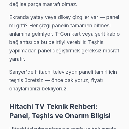
• Sarıyer'de bağlantı portları ve konektör bakımı
değilse parça masrafı olmaz.
Sarıyer'da düzenli bakım yaptıran müşterilerimizde a
Ekranda yatay veya dikey çizgiler var — panel
Sarıyer'da Hitachi TV Yerinde Onarım – Eviniz
mi gitti? Her çizgi panelin tamamen bitmesi
anlamına gelmiyor. T-Con kart veya şerit kablo
Sarıyer'da Hitachi televizyonunuz arızalandığında onu 
bağlantısı da bu belirtiyi verebilir. Teşhis
Yerinde tamir sürecimiz — Sarıyer:
yapılmadan panel değiştirmek gereksiz masraf
• Sarıyer'de randevu sonrası 1-2 saat içinde kapınızda
yaratır.
• Sarıyer servisimizde tüm marka ve model uyumlulu
Sarıyer'de Hitachi televizyon paneli tamiri için
• Sarıyer'de orijinal parça stok garantisi
teşhis ücretsiz — önce bakıyoruz, fiyatı
• Sarıyer servisimizde servis sonrası test ve kalibrasy
onaylamanızı bekliyoruz.
• Sarıyer'de fatura ve resmi garanti belgesi
Hitachi TV ürünleriniz için Sarıyer'de güvenilir ve hızl
Hitachi TV Teknik Rehberi:
Panel, Teşhis ve Onarım Bilgisi
Sarıyer Hitachi Orijinal Yedek Parça – Kalite
Sarıyer'de Hitachi televizyonlarınız için orijinal yede