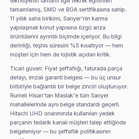
teknisyenin tamamı ilgili teknik eğitimleri
Poligon'da Hitachi TV Servisi
tamamlamış, SMD ve BGA sertifikasına sahip.
Poligon, genellikle genç ailelerin ve profesyonellerin 
11 yıllık saha birikimi, Sarıyer'nin karma
Ptt Evleri'nde Hitachi TV Servisi
yapılaşmalı konut yapısına özgü arıza
örüntülerini ayrıntılı biçimde içeriyor. Bu bilgi
Ptt Evleri, ailelerin yoğun olarak yaşadığı bir bölgede
derinliği, teşhis süresini %5 kısaltıyor — hem
Reşitpaşa'da Hitachi TV Servisi
müşteri için hem de lojistik açıdan kritik.
Reşitpaşa, yoğun bir konut alanı olup, çeşitli yaş grupl
Ticari güven: Fiyat şeffaflığı, faturada parça
Rumelifeneri'nde Hitachi TV Servisi
detayı, imzalı garanti belgesi — bu üç unsur
birbiriyle bağlantılı bir belge zinciri oluşturuyor.
Rumelifeneri, sakin bir yaşam alanı sunan bir mahalle o
Rumeli Hisarı'tan Maslak'e tüm Sarıyer
Rumelihisarı'nda Hitachi TV Servisi
mahallelerinde aynı belge standardı geçerli.
Hitachi UHD onarımında kullanılan yedek
Rumelihisarı, genellikle kalabalık bir yapıya sahip olma
parçanın tedarik kanalı müşteri talep ettiğinde
Rumelikavağı'nda Hitachi TV Servisi
belgeleniyor — bu şeffaflık politikasının
Rumelikavağı, doğayla iç içe yaşam imkanı sunan bir mah