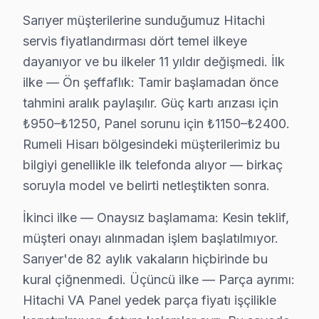
Baltalimanı, çeşitli arıza tipleriyle karşımıza çıkıyor.
Sarıyer müşterilerine sunduğumuz Hitachi
servis fiyatlandırması dört temel ilkeye
Büyükdere'de Hitachi TV Servisi
dayanıyor ve bu ilkeler 11 yıldır değişmedi. İlk
Büyükdere'de Hitachi televizyon'lerde en çok rastladığı
ilke — Ön şeffaflık: Tamir başlamadan önce
tahmini aralık paylaşılır. Güç kartı arızası için
Çamlıtepe'de Hitachi TV Servisi
₺950–₺1250, Panel sorunu için ₺1150–₺2400.
Çamlıtepe mahallesi, Hitachi ekran kullanıcılarının sık
Rumeli Hisarı bölgesindeki müşterilerimiz bu
bilgiyi genellikle ilk telefonda alıyor — birkaç
Çayırbaşı'nda Hitachi TV Servisi
soruyla model ve belirti netleştikten sonra.
Çayırbaşı'nda Hitachi televizyon'lerle ilgili olarak en 
İkinci ilke — Onaysız başlamama: Kesin teklif,
Cumhuriyet'te Hitachi TV Servisi
müşteri onayı alınmadan işlem başlatılmıyor.
Cumhuriyet mahallesinde Hitachi TV arızaları incelendiğ
Sarıyer'de 82 aylık vakaların hiçbirinde bu
kural çiğnenmedi. Üçüncü ilke — Parça ayrımı:
Darüşşafaka'da Hitachi TV Servisi
Hitachi VA Panel yedek parça fiyatı işçilikle
Darüşşafaka mahallesi, Hitachi ekran onarım talepleriyle