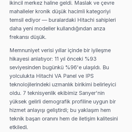
1.
Açılmama Sorunu
: Cihazın tamamen açılmadığı ya d
ikincil merkez haline geldi. Maslak ve çevre
2.
Backlight Sorunları
: Ekranın belli kısımlarında kar
mahalleler kronik düşük hacimli kategoriyi
temsil ediyor — buralardaki Hitachi sahipleri
3.
Yazılım Güncellemeleri Sorunu
: Cihazın güncelleme
daha yeni modeller kullandığından arıza
4.
Panel Sorunları
: Görüntüde hatalı çizgiler ya da r
frekansı düşük.
5.
Anakart Arızası
: Cihazın hiçbir yanıt vermemesi ve
Memnuniyet verisi yıllar içinde bir iyileşme
Bu beş sorun, Sarıyer’de Hitachi kullanıcılarının en f
hikayesi anlatıyor: 11 yıl önceki %93
Sarıyer Mahallelerinde Hitachi Servisi
seviyesinden bugünkü %96'e ulaşıldı. Bu
yolculukta Hitachi VA Panel ve IPS
Ayazağa'da Hitachi TV Servisi
teknolojilerindeki uzmanlık birikimi belirleyici
Ayazağa mahallesinde Hitachi ekran'lerle sık karşılaştı
oldu. 7 teknisyenlik ekibimiz Sarıyer'nin
yüksek gelirli demografik profiline uygun bir
Bahçeköy'de Hitachi TV Servisi
hizmet anlayışı geliştirdi; bu yaklaşım hem
Bahçeköy mahallesinde Hitachi televizyon'ler genellikle
teknik başarı oranını hem de iletişim kalitesini
etkiledi.
Baltalimanı'nda Hitachi TV Servisi