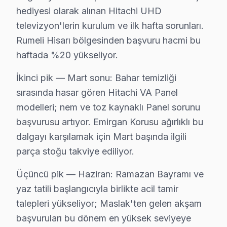
hediyesi olarak alınan Hitachi UHD
Gümüşdere, huzurlu atmosferi ile bilinen bir mahalle. 
televizyon'lerin kurulum ve ilk hafta sorunları.
Huzur'da Hitachi TV Servisi
Rumeli Hisarı bölgesinden başvuru hacmi bu
haftada %20 yükseliyor.
Huzur, ismi gibi sakin bir mahalle. Burada Hitachi tel
İkinci pik — Mart sonu: Bahar temizliği
İstinye'de Hitachi TV Servisi
sırasında hasar gören Hitachi VA Panel
İstinye, hem tarihi hem de doğal güzellikleriyle dikkat 
modelleri; nem ve toz kaynaklı Panel sorunu
başvurusu artıyor. Emirgan Korusu ağırlıklı bu
Kazım Karabekir Paşa'da Hitachi TV Servisi
dalgayı karşılamak için Mart başında ilgili
Kazım Karabekir Paşa, hızlı gelişen bir mahalle ve bura
parça stoğu takviye ediliyor.
Kısırkaya'da Hitachi TV Servisi
Üçüncü pik — Haziran: Ramazan Bayramı ve
Kısırkaya, doğal güzellikleriyle dolu bir mahalle ve bur
yaz tatili başlangıcıyla birlikte acil tamir
talepleri yükseliyor; Maslak'ten gelen akşam
Kireçburnu'da Hitachi TV Servisi
başvuruları bu dönem en yüksek seviyeye
Kireçburnu, boğaz manzarasıyla ünlü bir yer. Hitachi te