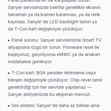
Panel panelinde en sık karşılaşılan sorun.
Sarıyer servisimizde belirtisi genellikle ekranın
Hitachi TV Teknik Profil ve Servis Rehberi
tamamen ya da kısmen kararması, ya da renk
Hitachi televizyon ünitesi Teknik Servis Rehberi
kayması. Sarıyer'de LED backlight tamiri ya
da T-Con kart değişimiyle çözülüyor.
Hitachi panel'lerde En Sık Karşılaşılan Arızalar
Hitachi servisimizde en yaygın Ana kart lehim çatlaması
▸ Panel sorunu: Sarıyer servisimizde Smart TV
Hitachi Servis Yaklaşımımız
altyapısına özgü bir sorun. Firmware reset ile
Tokyo mühendisliği ilkeleri doğrultusunda söz konusu mo
başlıyoruz; geçmiyorsa eMMC ya da anakart
Hitachi TV Onarım Süreci
müdahalesi gerekiyor.
1. Müşteri bildirir, servis ekibi arıza semptomlarını di
▸ T-Con kart: BGA yeniden lehimleme veya
2. Termal kamera, osiloskop, ESR ölçer ile elektronik bil
bileşen değişimiyle çözülüyor. Chip-level tamir
3. Arıza kaynağı tespit edilir: panel mi, anakart mı, güç
gerektirdiği için her serviste yapılamaz —
4. Yazılı fiyat teklifi sunulur; onay olmadan işlem başla
Sarıyer atölyemizde bu ekipman mevcut.
5. Orijinal veya OEM eşdeğer bu cihaz parça ile onarı
▸ Ses sistemi: Sarıyer'de daha az bilinen ama
6. Tüm fonksiyonlar kapsamlı test edilir; garanti belgesi 