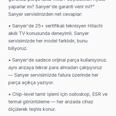
yaparlar mı? Sarıyer'de garanti verir mi?"
Sarıyer müşterilerine sunduğumuz Hitachi servis fiyatla
Sarıyer servisimizden net cevaplar:
İkinci ilke — Onaysız başlamama: Kesin teklif, müşteri 
Dördüncü ilke — Garanti dahil fiyat: İşçilik garantisi 
• Sarıyer'de 25+ sertifikalı teknisyen Hitachi
Sarıyer'deki bu TV servis hacmi takvim boyunca beş beli
akıllı TV konusunda deneyimli. Sarıyer
İkinci pik — Mart sonu: Bahar temizliği sırasında hasa
servisimizde her model farklıdır, bunu
biliyoruz.
Üçüncü pik — Haziran: Ramazan Bayramı ve yaz tatili ba
Beşinci pik — Kasım: Alışveriş sezonu kampanyaları önc
• Sarıyer'de sadece orijinal parça kullanıyoruz.
Sarıyer'de bu cihaz servisiyle kurulan güven ilişkisini 
aynı arızaya tekrar para almadan çalışıyoruz
Ticari güven: Fiyat şeffaflığı, faturada parça detayı, 
— Sarıyer servisimizde fatura üzerinde her
İlişkisel güven: 11 yıl boyunca Sarıyer'de kurulan müş
parça açıkça yazıyor.
Avrupa Yakası'nda yer alan Sarıyer'nin servis lojistiğ
• Chip-level tamir işlemi için osiloskop, ESR ve
Sarıyer'nin karma yapılaşmalı ağırlıklı konut yapısı lo
termal görüntüleme — her arızada cihaz
Komşu ilçelerle karşılaştırıldığında Sarıyer'nin servis
ölçülerek teşhis konur.