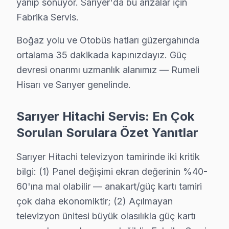
yanıp sönüyor. Sarıyer'da bu arızalar için
Kireçburnu sakinleri Hitachi TV arızaları için sık bizi tercih e
Fabrika Servis.
Kireçburnu Hitachi Açılmıyor Arıza →
Boğaz yolu ve Otobüs hatları güzergahında
Kilyos Hitachi Servis
ortalama 35 dakikada kapınızdayız. Güç
Kilyos mahallesinde Hitachi TV arızaları için aynı gün randev
devresi onarımı uzmanlık alanımız — Rumeli
Kilyos Hitachi Anakart Tamiri →
Hisarı ve Sarıyer genelinde.
Kocataş Hitachi Servis
Kocataş sakinleri Hitachi TV arızaları için sık bizi tercih ediy
Sarıyer Hitachi Servis: En Çok
Sarıyer TV Servis Merkezi →
Sorulan Sorulara Özet Yanıtlar
Maden Hitachi Servis
Sarıyer Hitachi televizyon tamirinde iki kritik
Sarıyer'da Maden bölgesi dahil tüm hizmet alanımızda Hitachi
bilgi: (1) Panel değişimi ekran değerinin %40-
Maden Hitachi Açılmıyor Arıza →
60'ına mal olabilir — anakart/güç kartı tamiri
çok daha ekonomiktir; (2) Açılmayan
Maslak Hitachi Servis
televizyon ünitesi büyük olasılıkla güç kartı
Maslak'de Hitachi TV ekranında çizgi, donma ya da ses sorunla