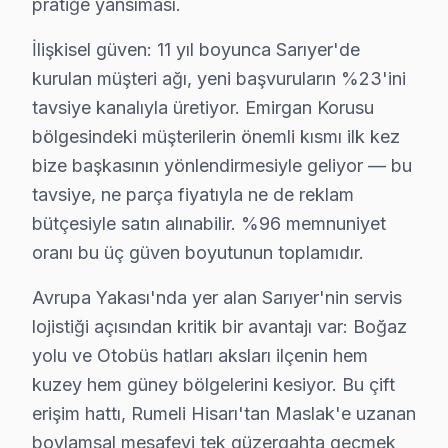
pratiğe yansıması.
Tarabya'da Hitachi TV Servisi
İlişkisel güven: 11 yıl boyunca Sarıyer'de
kurulan müşteri ağı, yeni başvuruların %23'ini
Tarabya, lüks konutların yanı sıra güzel manzaralarıyl
tavsiye kanalıyla üretiyor. Emirgan Korusu
Uskumruköy'de Hitachi TV Servisi
bölgesindeki müşterilerin önemli kısmı ilk kez
Uskumruköy, daha sakin bir yaşam tarzını benimseyen ail
bize başkasının yönlendirmesiyle geliyor — bu
tavsiye, ne parça fiyatıyla ne de reklam
Yeniköy'de Hitachi TV Servisi
bütçesiyle satın alınabilir. %96 memnuniyet
Yeniköy, sakin bir atmosfer sunduğu için ailelerin terc
oranı bu üç güven boyutunun toplamıdır.
Zekeriyaköy'de Hitachi TV Servisi
Avrupa Yakası'nda yer alan Sarıyer'nin servis
lojistiği açısından kritik bir avantajı var: Boğaz
Zekeriyaköy, genellikle üst gelir grubuna mensup ailele
yolu ve Otobüs hatları aksları ilçenin hem
Hitachi Parça Temini ve Maliyet Gerçekleri
kuzey hem güney bölgelerini kesiyor. Bu çift
erişim hattı, Rumeli Hisarı'tan Maslak'e uzanan
Sarıyer bölgesinde Hitachi cihaz tamir fiyatları, model
boylamsal mesafeyi tek güzergahta geçmek