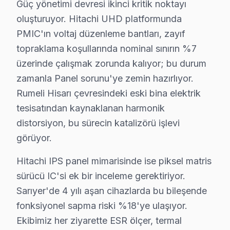
Güç yönetimi devresi ikinci kritik noktayı
oluşturuyor. Hitachi UHD platformunda
PMIC'ın voltaj düzenleme bantları, zayıf
topraklama koşullarında nominal sınırın %7
üzerinde çalışmak zorunda kalıyor; bu durum
zamanla Panel sorunu'ye zemin hazırlıyor.
Rumeli Hisarı çevresindeki eski bina elektrik
tesisatından kaynaklanan harmonik
distorsiyon, bu sürecin katalizörü işlevi
görüyor.
Hitachi IPS panel mimarisinde ise piksel matris
sürücü IC'si ek bir inceleme gerektiriyor.
Sarıyer'de 4 yılı aşan cihazlarda bu bileşende
Hitachi Uzman Teknisyen Ekibi — Sarıyer
fonksiyonel sapma riski %18'ye ulaşıyor.
Serkan Y. — Hitachi Servis Uzmanı
Ekibimiz her ziyarette ESR ölçer, termal
15 yıllık Hitachi TV tamir deneyimi. Sarıyer ve çevre ilçeler