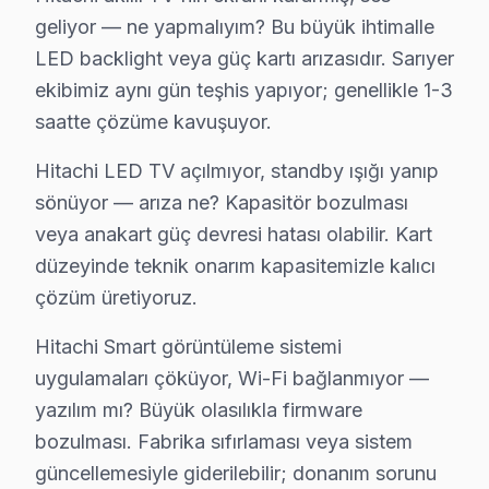
• Sarıyer'de motorlu döner braket montajı ve ayarı
geliyor — ne yapmalıyım? Bu büyük ihtimalle
• Sarıyer servisimizde kablo kanalı ile estetik kurulum
LED backlight veya güç kartı arızasıdır. Sarıyer
• Sarıyer'de Wi-Fi optimizasyonu ve yayın ayarları
ekibimiz aynı gün teşhis yapıyor; genellikle 1-3
• Sarıyer servisimizde oyun konsolu ve harici cihaz ba
saatte çözüme kavuşuyor.
• Sarıyer'de uzaktan kumanda programlama
Hitachi LED TV açılmıyor, standby ışığı yanıp
Doğru montaj, Hitachi televizyon paneli'nizin perform
sönüyor — arıza ne? Kapasitör bozulması
veya anakart güç devresi hatası olabilir. Kart
Hitachi TV Periyodik Bakımı – Sarıyer Uzman 
düzeyinde teknik onarım kapasitemizle kalıcı
Hitachi TV'nizin uzun yıllar sorunsuz çalışması için 
çözüm üretiyoruz.
Bakım kapsamımız:
Hitachi Smart görüntüleme sistemi
• Sarıyer'de toz ve ısı yönetimi optimizasyonu
uygulamaları çöküyor, Wi-Fi bağlanmıyor —
• Güç kartı kondansatör ön kontrolü — Sarıyer servis
yazılım mı? Büyük olasılıkla firmware
• Sarıyer'de ekran pikseli ve renk kalibrasyonu
bozulması. Fabrika sıfırlaması veya sistem
• Ses sistemi ve hoparlör temizliği — Sarıyer
güncellemesiyle giderilebilir; donanım sorunu