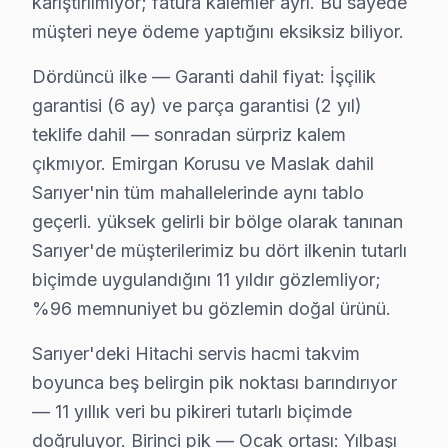
karıştırılmıyor; fatura kalemler ayrı. Bu sayede
müşteri neye ödeme yaptığını eksiksiz biliyor.
Demirciköy'de Hitachi TV Servisi
Demirciköy mahallesi, Hitachi televizyonunuz'lerde genel
Dördüncü ilke — Garanti dahil fiyat: İşçilik
garantisi (6 ay) ve parça garantisi (2 yıl)
Emirgan'da Hitachi TV Servisi
teklife dahil — sonradan sürpriz kalem
Emirgan mahallesi, Hitachi televizyonunuz'lerle ilgili o
çıkmıyor. Emirgan Korusu ve Maslak dahil
Sarıyer'nin tüm mahallelerinde aynı tablo
Fatih Sultan Mehmet'te Hitachi TV Servisi
geçerli. yüksek gelirli bir bölge olarak tanınan
Fatih Sultan Mehmet mahallesi, Hitachi televizyonunuz'le
Sarıyer'de müşterilerimiz bu dört ilkenin tutarlı
biçimde uygulandığını 11 yıldır gözlemliyor;
Ferahevler'de Hitachi TV Servisi
%96 memnuniyet bu gözlemin doğal ürünü.
Ferahevler mahallesi, Hitachi televizyon kullanıcıları i
Sarıyer'deki Hitachi servis hacmi takvim
Garipçe'de Hitachi TV Servisi
boyunca beş belirgin pik noktası barındırıyor
Garipçe, doğayla iç içe bir yaşam sunan sakin bir maha
— 11 yıllık veri bu pikireri tutarlı biçimde
doğruluyor. Birinci pik — Ocak ortası: Yılbaşı
Gümüşdere'de Hitachi TV Servisi