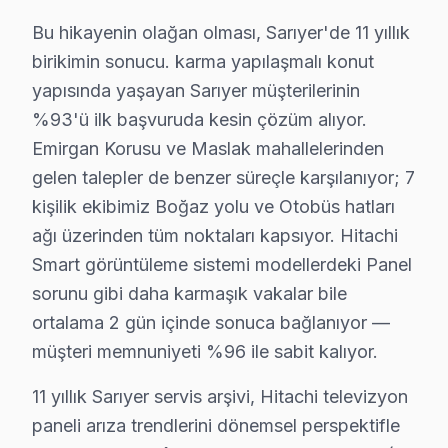
· Sarıyer Samsung
· Sarıyer LG
Bu hikayenin olağan olması, Sarıyer'de 11 yıllık
birikimin sonucu. karma yapılaşmalı konut
· Sarıyer Panasonic
· Sarıyer Toshiba
yapısında yaşayan Sarıyer müşterilerinin
%93'ü ilk başvuruda kesin çözüm alıyor.
Emirgan Korusu ve Maslak mahallelerinden
gelen talepler de benzer süreçle karşılanıyor; 7
Sarıyer Hitachi Servis: En Çok Sorulan Sorul
kişilik ekibimiz Boğaz yolu ve Otobüs hatları
Sarıyer Hitachi televizyon tamirinde iki kritik bilgi:
ağı üzerinden tüm noktaları kapsıyor. Hitachi
Smart görüntüleme sistemi modellerdeki Panel
sorunu gibi daha karmaşık vakalar bile
ortalama 2 gün içinde sonuca bağlanıyor —
müşteri memnuniyeti %96 ile sabit kalıyor.
Hitachi TV — Fabrika Servis
11 yıllık Sarıyer servis arşivi, Hitachi televizyon
✓ 15+ Yıl Deneyim
paneli arıza trendlerini dönemsel perspektifle
✓ Yazılı Garanti Belgesi