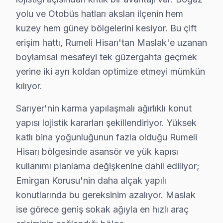
Emirgan'da Peaq TV Servisi
yolu ve Otobüs hatları aksları ilçenin hem
Emirgan, tarihi dokusu ve doğal güzellikleri ile öne çı
kuzey hem güney bölgelerini kesiyor. Bu çift
erişim hattı, Rumeli Hisarı'tan Maslak'e uzanan
Fatih Sultan Mehmet'te Peaq TV Servisi
boylamsal mesafeyi tek güzergahta geçmek
Fatih Sultan Mehmet Mahallesi, yoğun bir yaşam alanı su
yerine iki ayrı koldan optimize etmeyi mümkün
Ferahevler'de Peaq TV Servisi
kılıyor.
Ferahevler, Sarıyer’in hızlı gelişen mahallelerinden bi
Sarıyer'nin karma yapılaşmalı ağırlıklı konut
yapısı lojistik kararları şekillendiriyor. Yüksek
Garipçe'de Peaq TV Servisi
katlı bina yoğunluğunun fazla olduğu Rumeli
Garipçe, Sarıyer’in tarihi dokusunu yansıtan bir mahal
Hisarı bölgesinde asansör ve yük kapısı
Gümüşdere'de Peaq TV Servisi
kullanımı planlama değişkenine dahil ediliyor;
Emirgan Korusu'nin daha alçak yapılı
Sarıyer’in huzurlu mahallelerinden biri olan Gümüşdere
konutlarında bu gereksinim azalıyor. Maslak
Huzur'da Peaq TV Servisi
ise görece geniş sokak ağıyla en hızlı araç