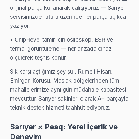
Rumelifeneri Peaq Servis
orijinal parça kullanarak çalışıyoruz — Sarıyer
servisimizde fatura üzerinde her parça açıkça
Peaq TV HDMI port arızası Rumelifeneri adresine gelen ekibi
yazıyor.
Rumelifeneri Peaq Açılmıyor Arıza →
• Chip-level tamir için osiloskop, ESR ve
Rumelihisarı Peaq Servis
termal görüntüleme — her arızada cihaz
Rumelihisarı'de Peaq TV ekran değişimi gerekebilir mi? Sar
ölçülerek teşhis konur.
Rumelihisarı Peaq Açılmıyor Arıza →
Sık karşılaştığımız şey şu:, Rumeli Hisarı,
Rumelikavağı Peaq Servis
Emirgan Korusu, Maslak bölgelerinden tüm
Peaq TV'de T-Con kart arızası Rumelikavağı mahallesinde sık
mahallelerimize aynı gün müdahale kapasitesi
Rumelikavağı Peaq Anakart Tamiri →
mevcuttur. Sarıyer sakinleri olarak A+ parçayla
Tarabya Peaq Servis
teknik destek hizmeti taahhüt ediyoruz.
Peaq TV Tarabya adresinde firmware güncellemesi sonrası 
Peaq Servis Merkezi →
Sarıyer × Peaq: Yerel İçerik ve
Deneyim
Uskumruköy Peaq Servis