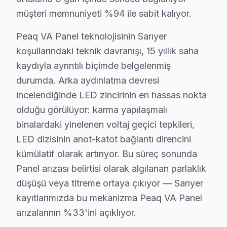
Uskumruköy'de Peaq TV Servisi
müşteri memnuniyeti %94 ile sabit kalıyor.
Uskumruköy, özellikle doğası ve sakin yaşam alanları 
Peaq VA Panel teknolojisinin Sarıyer
Yeniköy'de Peaq TV Servisi
koşullarındaki teknik davranışı, 15 yıllık saha
kaydıyla ayrıntılı biçimde belgelenmiş
Yeniköy, modern konut yapıları ve sosyal olanakları il
durumda. Arka aydınlatma devresi
Zekeriyaköy'de Peaq TV Servisi
incelendiğinde LED zincirinin en hassas nokta
Zekeriyaköy, konforlu yaşam alanları ve doğal güzellikl
olduğu görülüyor: karma yapılaşmalı
binalardaki yinelenen voltaj geçici tepkileri,
Sarıyer ve Elektronik Tüketim Tarihi
LED dizisinin anot-katot bağlantı direncini
kümülatif olarak artırıyor. Bu süreç sonunda
Sarıyer, İstanbul’un tarihi ve kültürel zenginlikleriyl
Panel arızası belirtisi olarak algılanan parlaklık
2025 yılı itibarıyla Sarıyer bölgesinde Peaq televizyon
düşüşü veya titreme ortaya çıkıyor — Sarıyer
Bu fiyatları etkileyen en önemli faktörler arasında ga
kayıtlarımızda bu mekanizma Peaq VA Panel
arızalarının %33'ini açıklıyor.
Sarıyer'de Peaq Servisi: Fabrika Servis'in Rolü