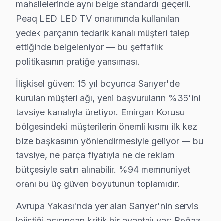
mahallelerinde aynı belge standardı geçerli.
Peaq LED LED TV onarımında kullanılan
Çamlıtepe'de Peaq TV Servisi
yedek parçanın tedarik kanalı müşteri talep
Çamlıtepe, Sarıyer’in yeşil alanları ile dolu, huzur dol
ettiğinde belgeleniyor — bu şeffaflık
politikasının pratiğe yansıması.
Çayırbaşı'nda Peaq TV Servisi
Çayırbaşı, Sarıyer’in geleneksel dokusunu koruyan mahal
İlişkisel güven: 15 yıl boyunca Sarıyer'de
kurulan müşteri ağı, yeni başvuruların %36'ini
Cumhuriyet'te Peaq TV Servisi
tavsiye kanalıyla üretiyor. Emirgan Korusu
Cumhuriyet Mahallesi, Sarıyer'in kalabalık ve dinamik bö
bölgesindeki müşterilerin önemli kısmı ilk kez
bize başkasının yönlendirmesiyle geliyor — bu
Darüşşafaka'da Peaq TV Servisi
tavsiye, ne parça fiyatıyla ne de reklam
Darüşşafaka, eğitim kurumları ile tanınan bir mahalle. A
bütçesiyle satın alınabilir. %94 memnuniyet
Demirciköy'de Peaq TV Servisi
oranı bu üç güven boyutunun toplamıdır.
Demirciköy, Sarıyer’in sakin ve yeşil alanları ile biline
Avrupa Yakası'nda yer alan Sarıyer'nin servis
lojistiği açısından kritik bir avantajı var: Boğaz