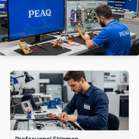
Çayırbaşı semtindeki Peaq TV sorunları için kapıya kadar se
Sarıyer Peaq Servis →
Cumhuriyet Peaq Servis
Cumhuriyet sakinleri için Peaq TV tamir hizmetimiz: teşhis üc
Sarıyer TV Servis Merkezi →
Darüşşafaka Peaq Servis
Darüşşafaka'de Peaq TV ekranında çizgi, donma ya da ses soru
Darüşşafaka Peaq Anakart Tamiri →
Demirciköy Peaq Servis
Demirciköy bölgesindeki Peaq kullanıcıları için haftanın 7 gü
Demirciköy Peaq Açılmıyor Arıza →
Emirgan Peaq Servis
Emirgan'de Peaq TV güç kartı kondansatör şişmesi en yaygın a