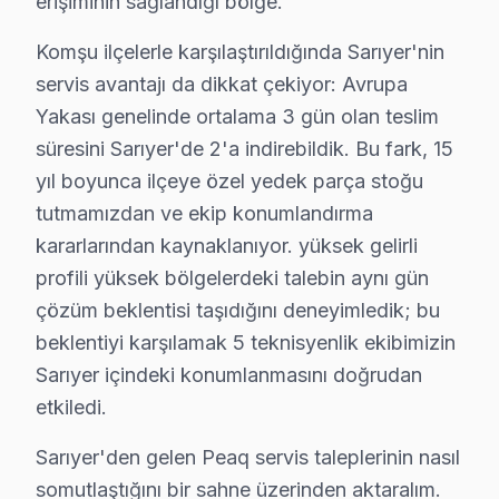
erişiminin sağlandığı bölge.
Huzur Mahallesi, Sarıyer’in gelişen bölgelerinden biri o
Komşu ilçelerle karşılaştırıldığında Sarıyer'nin
İstinye'de Peaq TV Servisi
servis avantajı da dikkat çekiyor: Avrupa
İstinye, Sarıyer’in gözde bölgelerinden biri olarak, z
Yakası genelinde ortalama 3 gün olan teslim
Kazım Karabekir Paşa'da Peaq TV Servisi
süresini Sarıyer'de 2'a indirebildik. Bu fark, 15
yıl boyunca ilçeye özel yedek parça stoğu
Kazım Karabekir Paşa Mahallesi, Sarıyer’in hızlı bir şek
tutmamızdan ve ekip konumlandırma
Kısırkaya'da Peaq TV Servisi
kararlarından kaynaklanıyor. yüksek gelirli
Kısırkaya, Sarıyer’in sakin ve doğal bir yapıya sahip 
profili yüksek bölgelerdeki talebin aynı gün
çözüm beklentisi taşıdığını deneyimledik; bu
Kireçburnu'da Peaq TV Servisi
beklentiyi karşılamak 5 teknisyenlik ekibimizin
Kireçburnu, Sarıyer’in deniz kıyısında konumlanmış, hu
Sarıyer içindeki konumlanmasını doğrudan
etkiledi.
Kilyos'ta Peaq TV Servisi
Sarıyer'den gelen Peaq servis taleplerinin nasıl
Kilyos, Sarıyer’in doğal güzellikleri ile dolu bir köyüd
somutlaştığını bir sahne üzerinden aktaralım.