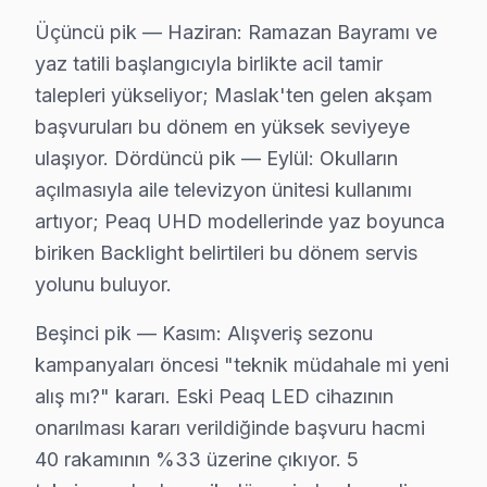
Üçüncü pik — Haziran: Ramazan Bayramı ve
yaz tatili başlangıcıyla birlikte acil tamir
talepleri yükseliyor; Maslak'ten gelen akşam
başvuruları bu dönem en yüksek seviyeye
ulaşıyor. Dördüncü pik — Eylül: Okulların
açılmasıyla aile televizyon ünitesi kullanımı
artıyor; Peaq UHD modellerinde yaz boyunca
biriken Backlight belirtileri bu dönem servis
yolunu buluyor.
Beşinci pik — Kasım: Alışveriş sezonu
kampanyaları öncesi "teknik müdahale mi yeni
alış mı?" kararı. Eski Peaq LED cihazının
Peaq Uzman Teknisyen Ekibi — Sarıyer
onarılması kararı verildiğinde başvuru hacmi
Hakan Ö. — Peaq Servis Uzmanı
40 rakamının %33 üzerine çıkıyor. 5
14 yıllık Peaq TV tamir deneyimi. Sarıyer ve çevre ilçelere 