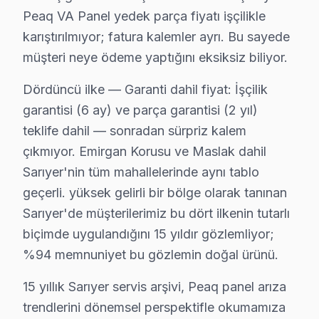
Peaq VA Panel yedek parça fiyatı işçilikle
karıştırılmıyor; fatura kalemler ayrı. Bu sayede
Sarıyer Yakın İlçelerde Peaq Servisi
müşteri neye ödeme yaptığını eksiksiz biliyor.
· Arnavutköy Peaq
· Avcılar Peaq
Dördüncü ilke — Garanti dahil fiyat: İşçilik
· Bağcılar Peaq
· Bahçelievler Peaq
garantisi (6 ay) ve parça garantisi (2 yıl)
teklife dahil — sonradan sürpriz kalem
· Bakırköy Peaq
· Başakşehir Peaq
çıkmıyor. Emirgan Korusu ve Maslak dahil
Sarıyer'nin tüm mahallelerinde aynı tablo
· Bayrampaşa Peaq
· Beşiktaş Peaq
geçerli. yüksek gelirli bir bölge olarak tanınan
Sarıyer'de müşterilerimiz bu dört ilkenin tutarlı
Sarıyer Diğer Marka Servisleri
biçimde uygulandığını 15 yıldır gözlemliyor;
· Sarıyer Sony
· Sarıyer Philips
%94 memnuniyet bu gözlemin doğal ürünü.
15 yıllık Sarıyer servis arşivi, Peaq panel arıza
· Sarıyer Hi-Level
· Sarıyer iFFALCON
trendlerini dönemsel perspektifle okumamıza