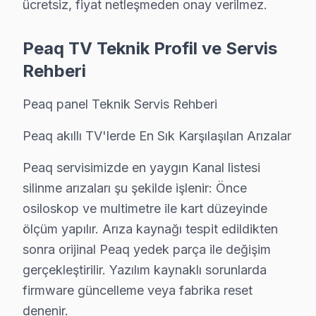
ücretsiz, fiyat netleşmeden onay verilmez.
Peaq güvenilirliği standartlarında Peaq servisimiz: pan
Peaq TV Teknik Profil ve Servis
Sarıyer Genelinde Peaq TV Tamir Ağı
Rehberi
Sarıyer ve yakın bölgelerde Peaq panel servis ekibimiz
Kapsama alanımız:
Peaq panel Teknik Servis Rehberi
• Sarıyer tüm semtler ve mahalleler
Peaq akıllı TV'lerde En Sık Karşılaşılan Arızalar
• Bitişik ilçelere servis erişimi
• Apartman, rezidans ve iş yeri servisi
Peaq servisimizde en yaygın Kanal listesi
silinme arızaları şu şekilde işlenir: Önce
Sarıyer çevresinde Peaq servisi için hemen randevu o
osiloskop ve multimetre ile kart düzeyinde
Sarıyer'da Peaq TV Yerinde Onarım – Evinize 
ölçüm yapılır. Arıza kaynağı tespit edildikten
sonra orijinal Peaq yedek parça ile değişim
Sarıyer'da Peaq televizyonunuz arızalandığında onu bi
gerçekleştirilir. Yazılım kaynaklı sorunlarda
Yerinde tamir sürecimiz — Sarıyer:
firmware güncelleme veya fabrika reset
• Sarıyer'de aynı gün servis randevusu
denenir.