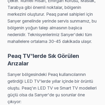
çeker. Rumeli Hisarı, Emirgan Korusu, Maslak,
Sarıyer'de bu TV servisiyle kurulan güven ilişkisini üç 
Tarabya gibi önemli noktalar, bölgenin
Ticari güven: Fiyat şeffaflığı, faturada parça detayı, 
merkezini oluşturur. Peaq panel sahipleri için
İlişkisel güven: 15 yıl boyunca Sarıyer'de kurulan müş
Sarıyer genelinde yerinde servis sunmamız, bu
Avrupa Yakası'nda yer alan Sarıyer'nin servis lojistiğ
bölgenin yoğun talep almasının başlıca
Sarıyer'nin karma yapılaşmalı ağırlıklı konut yapısı lo
nedenidir. Teknisyenlerimiz Sarıyer'deki tüm
Komşu ilçelerle karşılaştırıldığında Sarıyer'nin servis
mahallelere ortalama 30-45 dakikada ulaşır.
Sarıyer'den gelen söz konusu model servis taleplerinin
Peaq TV'lerde Sık Görülen
Kapıda beş dakikalık görsel ve osiloskop incelemesi teş
Arızalar
Bu hikayenin olağan olması, Sarıyer'de 15 yıllık biri
Peaq VA Panel teknolojisinin Sarıyer koşullarındaki tek
Sarıyer bölgesindeki Peaq kullanıcılarının
Güç yönetimi devresi ikinci kritik noktayı oluşturuyo
getirdiği LED TV'lerde yıllar içinde bir örüntü
Peaq LED panel mimarisinde ise piksel matris sürücü IC
oluştu. Peaq'ın LED TV ve Smart TV modelleri
güçlü olsa da Sarıyer'de şu sorunlar öne
Sarıyer Bölgesi ve Peaq TV Desteği
çıkıyor: