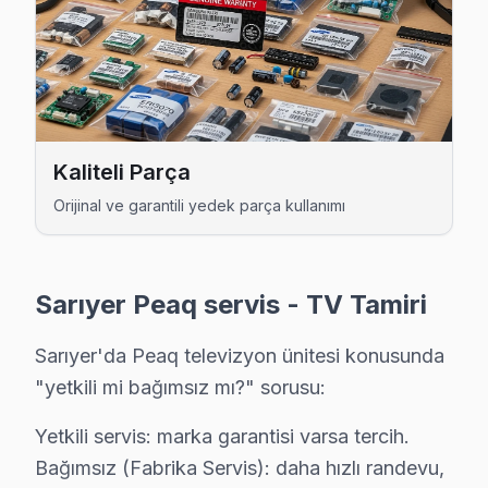
Huzur Peaq Servis
Huzur bölgesindeki Peaq kullanıcıları için haftanın 7 günü se
Peaq Servis Merkezi →
İstinye Peaq Servis
İstinye semtindeki Peaq TV sorunları için kapıya kadar serv
Kaliteli Parça
Peaq Servis Merkezi →
Orijinal ve garantili yedek parça kullanımı
Kazım Karabekir Paşa Peaq Servis
Kazım Karabekir Paşa sakinleri Peaq TV arızaları için sık bizi 
Sarıyer Peaq servis - TV Tamiri
Sarıyer TV Servis Merkezi →
Sarıyer'da Peaq televizyon ünitesi konusunda
Kısırkaya Peaq Servis
"yetkili mi bağımsız mı?" sorusu:
Peaq TV Kısırkaya'de internet bağlantısı sorunuyla geliyo
Kısırkaya Peaq Açılmıyor Arıza →
Yetkili servis: marka garantisi varsa tercih.
Bağımsız (Fabrika Servis): daha hızlı randevu,
Kireçburnu Peaq Servis