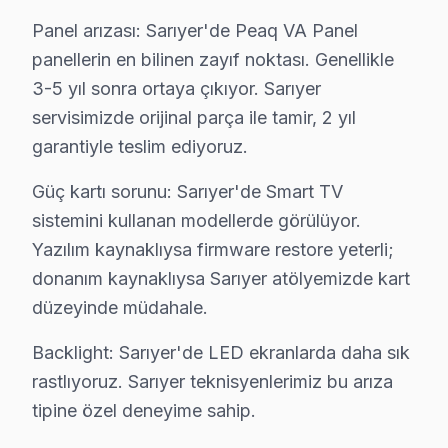
İstanbul Avrupa Yakası içinde yer alan Sarıyer, yakla
Panel arızası: Sarıyer'de Peaq VA Panel
Peaq TV'lerde Sık Görülen Arızalar
panellerin en bilinen zayıf noktası. Genellikle
3-5 yıl sonra ortaya çıkıyor. Sarıyer
Sarıyer bölgesindeki Peaq kullanıcılarının getirdiği L
servisimizde orijinal parça ile tamir, 2 yıl
Panel arızası: Sarıyer'de Peaq VA Panel panellerin en bil
garantiyle teslim ediyoruz.
Güç kartı sorunu: Sarıyer'de Smart TV sistemini kulla
Güç kartı sorunu: Sarıyer'de Smart TV
Backlight: Sarıyer'de LED ekranlarda daha sık rastlıyo
sistemini kullanan modellerde görülüyor.
Anakart: Sarıyer'de bu sorunla başvuran müşteriler içi
Yazılım kaynaklıysa firmware restore yeterli;
» Sarıyer'de tüm Peaq model ve serilerinde VA Panel, 
donanım kaynaklıysa Sarıyer atölyemizde kart
Peaq TV Teknik Rehberi: Panel, Teşhis ve Onar
düzeyinde müdahale.
Peaq televizyonlarınızın onarım işlemi ve bakımında S
Backlight: Sarıyer'de LED ekranlarda daha sık
rastlıyoruz. Sarıyer teknisyenlerimiz bu arıza
Peaq TV Teknik Profil ve Servis Rehberi
tipine özel deneyime sahip.
Peaq panel Teknik Servis Rehberi