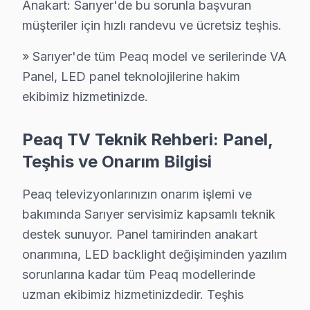
Anakart: Sarıyer'de bu sorunla başvuran
Peaq akıllı TV'lerde En Sık Karşılaşılan Arızalar
müşteriler için hızlı randevu ve ücretsiz teşhis.
Peaq servisimizde en yaygın Kanal listesi silinme arızal
» Sarıyer'de tüm Peaq model ve serilerinde VA
Peaq Servis Yaklaşımımız
Panel, LED panel teknolojilerine hakim
Modern tasarım anlayışı ilkeleri doğrultusunda bu marka
ekibimiz hizmetinizde.
Peaq TV Onarım Süreci
1. Müşteri bildirir, servis ekibi arıza semptomlarını di
Peaq TV Teknik Rehberi: Panel,
2. Termal kamera, osiloskop, ESR ölçer ile elektronik bil
Teşhis ve Onarım Bilgisi
3. Arıza kaynağı tespit edilir: panel mi, anakart mı, güç
4. Yazılı fiyat teklifi sunulur; onay olmadan işlem başla
Peaq televizyonlarınızın onarım işlemi ve
5. Orijinal veya OEM eşdeğer Peaq parça ile onarım t
bakımında Sarıyer servisimiz kapsamlı teknik
destek sunuyor. Panel tamirinden anakart
6. Tüm fonksiyonlar kapsamlı test edilir; garanti belgesi 
onarımına, LED backlight değişiminden yazılım
bu cihaz görüntüleme sistemi Bakım Tavsiyeleri
sorunlarına kadar tüm Peaq modellerinde
Peaq televizyon paneli'ler için en yaygın kullanıcı hat
uzman ekibimiz hizmetinizdedir. Teşhis
bu cihaz ekran'niz arızalandığında verileri (uygulama 