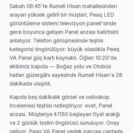
Kocataş'ta Peaq TV Servisi
Sabah 08:45'te Rumeli Hisarı mahallesinden
Kocataş Mahallesi, Sarıyer’in büyüleyici coğrafyası ile
arayan yüksek gelirli bir müşteri, Peaq LED
görüntüleme sistemi televizyon paneli'sinde
Maden'de Peaq TV Servisi
gece boyunca gelişen Panel arızası belirtisini
Maden Mahallesi, Sarıyer’in sakin bir köşesi olarak dik
anlatıyor. Telefon görüşmesinde teşhis
kategorisi öngörülüyor: büyük olasılıkla Peaq
Maslak'ta Peaq TV Servisi
VA Panel güç kartı kaynaklı. Öğlen 10:20'de
Maslak, Sarıyer’in iş merkezi olarak öne çıkan bir nokt
ekibimiz kapıda — Boğaz yolu ve Otobüs
hatları güzergâhı sayesinde Rumeli Hisarı'a 28
Pınar'da Peaq TV Servisi
dakikada ulaşıldı.
Pınar Mahallesi, Sarıyer’in dinamik yapısını yansıtan b
Kapıda beş dakikalık görsel ve osiloskop
Poligon'da Peaq TV Servisi
incelemesi teşhisi netleştiriyor: evet, Panel
Poligon Mahallesi, genç nüfusun yoğun olduğu bir bölge 
arızası. Müşteriye ₺1150 başlayan fiyat aralığı
ve 2 günlük teslim öngörüsü sunuluyor. Onay
Ptt Evleri'nde Peaq TV Servisi
geliyor. Peaq VA Panel yedek parçası çantada