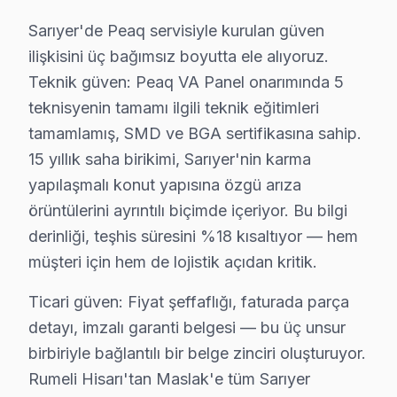
Son olarak, "anakart arızaları" da Sarıyer'deki Peaq te
Sarıyer'de Peaq servisiyle kurulan güven
Sarıyer’deki Peaq ekran tamir hizmetleri, yukarıda beli
ilişkisini üç bağımsız boyutta ele alıyoruz.
Teknik güven: Peaq VA Panel onarımında 5
Sarıyer Mahallelerinde Peaq Servis Kapsamı
teknisyenin tamamı ilgili teknik eğitimleri
tamamlamış, SMD ve BGA sertifikasına sahip.
Ayazağa'da Peaq TV Servisi
15 yıllık saha birikimi, Sarıyer'nin karma
Ayazağa, son yıllarda önemli bir gelişim gösteren bir m
yapılaşmalı konut yapısına özgü arıza
örüntülerini ayrıntılı biçimde içeriyor. Bu bilgi
Bahçeköy'de Peaq TV Servisi
derinliği, teşhis süresini %18 kısaltıyor — hem
Bahçeköy, doğal güzellikleri ve sakin yaşamı ile biline
müşteri için hem de lojistik açıdan kritik.
Baltalimanı'nda Peaq TV Servisi
Ticari güven: Fiyat şeffaflığı, faturada parça
Baltalimanı, tarihi yapıları ile bilinen bir mahalle olm
detayı, imzalı garanti belgesi — bu üç unsur
birbiriyle bağlantılı bir belge zinciri oluşturuyor.
Büyükdere'de Peaq TV Servisi
Rumeli Hisarı'tan Maslak'e tüm Sarıyer
Büyükdere, sahil kenarındaki konumu ile sakin bir yaş