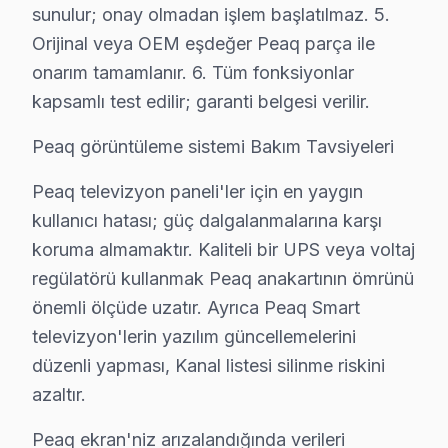
sunulur; onay olmadan işlem başlatılmaz. 5.
• Sarıyer'de panel ve LED backlight kontrolü
Orijinal veya OEM eşdeğer Peaq parça ile
• Soğutma fanı temizliği ve termal macun yenileme — 
onarım tamamlanır. 6. Tüm fonksiyonlar
• Sarıyer'de anakart kapasitör ve kondansatör kontro
kapsamlı test edilir; garanti belgesi verilir.
• HDMI port ve bağlantı noktası temizliği — Sarıyer
Peaq görüntüleme sistemi Bakım Tavsiyeleri
• Sarıyer'de yazılım ve firmware güncelleme kontrolü
Sarıyer'da düzenli bakım yaptıran müşterilerimizde a
Peaq televizyon paneli'ler için en yaygın
kullanıcı hatası; güç dalgalanmalarına karşı
Peaq Televizyon Kullanım Kılavuzu – Sarıyer S
koruma almamaktır. Kaliteli bir UPS veya voltaj
Televizyonunuzun ömrünü kısaltan alışkanlıklardan kaçın
regülatörü kullanmak Peaq anakartının ömrünü
Teknisyen önerileri:
önemli ölçüde uzatır. Ayrıca Peaq Smart
televizyon'lerin yazılım güncellemelerini
• Sarıyer'de orijinal güç kablosu ve adaptör kullanın
düzenli yapması, Kanal listesi silinme riskini
• Sarıyer'de HDMI kablolarını çekip takmadan önce L
azaltır.
• Direkt güneş ışığı ve ısı kaynaklarından Sarıyer'de 
• Sarıyer'de UPS veya gerilim regülatörü ile ani volta
Peaq ekran'niz arızalandığında verileri