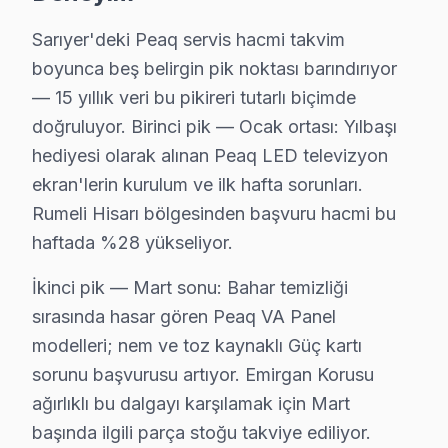
Sarıyer'da Uskumruköy bölgesindeki Peaq kullanıcılarına not
Sarıyer'deki Peaq servis hacmi takvim
Uskumruköy Peaq Anakart Tamiri →
boyunca beş belirgin pik noktası barındırıyor
Yeniköy Peaq Servis
— 15 yıllık veri bu pikireri tutarlı biçimde
doğruluyor. Birinci pik — Ocak ortası: Yılbaşı
Peaq TV Yeniköy adresinde firmware güncellemesi sonrası 
hediyesi olarak alınan Peaq LED televizyon
Yeniköy Peaq Açılmıyor Arıza →
ekran'lerin kurulum ve ilk hafta sorunları.
Zekeriyaköy Peaq Servis
Rumeli Hisarı bölgesinden başvuru hacmi bu
Peaq TV'nizin Zekeriyaköy adresine gelen ekibimiz osilosk
haftada %28 yükseliyor.
Zekeriyaköy Peaq Açılmıyor Arıza →
İkinci pik — Mart sonu: Bahar temizliği
sırasında hasar gören Peaq VA Panel
Sarıyer Peaq TV Servis Hizmet Bölgesi
modelleri; nem ve toz kaynaklı Güç kartı
sorunu başvurusu artıyor. Emirgan Korusu
Sarıyer bölgesine kapıya gelen Peaq TV tamir servisi hizmetimiz
ağırlıklı bu dalgayı karşılamak için Mart
başında ilgili parça stoğu takviye ediliyor.