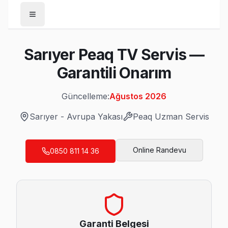
Anasayfa
Sarıyer Peaq TV Servis —
/
Sarıyer
Garantili Onarım
/
Peaq
Güncelleme:
Ağustos 2026
Son Güncelleme:
Ağustos 2026
Sarıyer
-
Avrupa Yakası
Peaq
Uzman Servis
Online Randevu
0850 811 14 36
Sarıyer'da Mahalle Mahalle Peaq TV Servis
Ayazağa Peaq Servis
Ayazağa bölgesindeki Peaq kullanıcıları için haftanın 7 günü 
Ayazağa Peaq Anakart Tamiri →
Garanti Belgesi