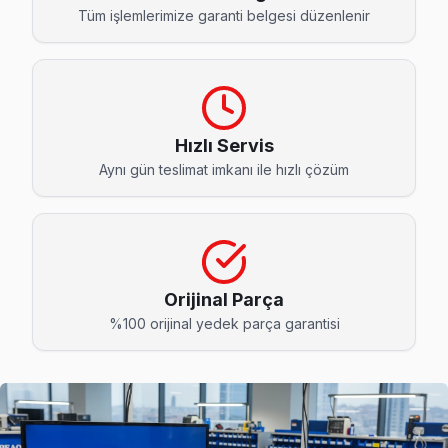
Bahçeköy Peaq Servis
Tüm işlemlerimize garanti belgesi düzenlenir
Bahçeköy mahallesinde Peaq TV arızaları için aynı gün randev
Peaq Servis Merkezi →
Baltalimanı Peaq Servis
Baltalimanı'de Peaq TV ekran değişimi gerekebilir mi? Sarı
Hızlı Servis
Aynı gün teslimat imkanı ile hızlı çözüm
Baltalimanı Peaq Anakart Tamiri →
Büyükdere Peaq Servis
Büyükdere sakinlerine özel: Peaq TV tamirinde parça değişim
Büyükdere Peaq Anakart Tamiri →
Orijinal Parça
Çamlıtepe Peaq Servis
%100 orijinal yedek parça garantisi
Sarıyer'da Çamlıtepe mahallesi için Peaq TV fiyat teklifi alm
Peaq Servis Merkezi →
Çayırbaşı Peaq Servis