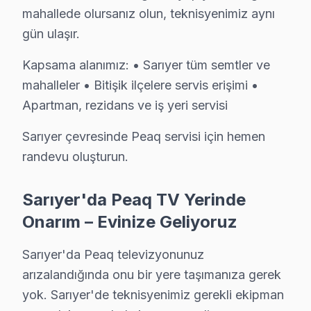
Yazılım Müdahalesi: LED ekran platformunda fabrika 
mahallede olursanız olun, teknisyenimiz aynı
LED ve Aydınlatma: Backlight şerit tamiri veya değişim
gün ulaşır.
» Sarıyer ve çevre mahallelere aynı gün servis imkânı.
Kapsama alanımız: • Sarıyer tüm semtler ve
Sarıyer'de Peaq TV Tamir Maliyetleri
mahalleler • Bitişik ilçelere servis erişimi •
Apartman, rezidans ve iş yeri servisi
Sarıyer'de Peaq panel tamiri yaptırmadan önce fiyat bilg
Teşhis ücretsiz. Cihazınızı inceledikten sonra arıza de
Sarıyer çevresinde Peaq servisi için hemen
Fiyatlar neye göre değişir: Arıza tipi, ekran boyutu ve
randevu oluşturun.
Ödeme kolaylığı: Kredi kartı, havale ve NFC ödeme kab
Sarıyer'da Peaq TV Yerinde
Garanti dahil: Verdiğimiz her fiyata 6 ay işçilik ve 1-2 y
Onarım – Evinize Geliyoruz
» Sarıyer'de aynı gün teşhis, şeffaf fiyat teklifi ve hızl
Sarıyer'da Peaq televizyonunuz
Sarıyer'da Peaq TV Yedek Parçası – Hızlı Teda
arızalandığında onu bir yere taşımanıza gerek
yok. Sarıyer'de teknisyenimiz gerekli ekipman
Sarıyer Peaq TV Uzmanı – 15 Yıllık Deneyim