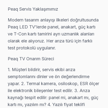
• Sarıyer'de taşıma masrafı ve riski yok
Peaq Servis Yaklaşımımız
• Sarıyer'de arıza anında teşhis ve müdahale
• Sarıyer servisimizde orijinal yedek parça ile hizmet
Modern tasarım anlayışı ilkeleri doğrultusunda
• Sarıyer'de 2 yıl işçilik garantisi
Peaq LED TV'lerde panel, anakart, güç kartı
Peaq LED TV ürünleriniz için Sarıyer'de güvenilir ve h
ve T-Con kartı tamirini ayrı uzmanlık alanları
olarak ele alıyoruz. Her arıza türü için farklı
Sarıyer Peaq TV Arızaları – Televizyonunuz S
test protokolü uygulanır.
Sarıyer'de Peaq televizyon paneli arızası yaşanınca ilk
Peaq TV Onarım Süreci
Ekran tamamen karardıysa ya da görüntü titriyorsa, bu ç
Peaq Smart televizyon platformunda yaşanan donma, uyg
1. Müşteri bildirir, servis ekibi arıza
semptomlarını dinler ve ön değerlendirme
Sarıyer bölgesinde bu TV ekran tamiri için teklif almak ü
yapar. 2. Termal kamera, osiloskop, ESR ölçer
Sarıyer'da Peaq Yıllık Bakım Sözleşmesi – Güv
ile elektronik bileşenler test edilir. 3. Arıza
kaynağı tespit edilir: panel mi, anakart mı, güç
Peaq panel'nizin uzun yıllar sorunsuz çalışması için 
kartı mı, yazılım mı? 4. Yazılı fiyat teklifi
Bakım kapsamımız: