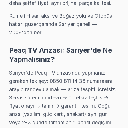
daha şeffaf fiyat, aynı orijinal parça kalitesi.
Kireçburnu sakinlerine özel: Peaq TV tamirinde parça değişi
Sarıyer TV Servis Merkezi →
Rumeli Hisarı aksı ve Boğaz yolu ve Otobüs
hatları güzergahında Sarıyer geneli —
Kilyos Peaq Servis
2009'dan beri.
Kilyos sakinleri Peaq TV arızaları için sık bizi tercih ediyor: 
Sarıyer TV Servis Merkezi →
Peaq TV Arızası: Sarıyer'de Ne
Kocataş Peaq Servis
Yapmalısınız?
Sarıyer'nın Kocataş bölgesindeki Peaq müşterilerimiz tamir 
Peaq Servis Merkezi →
Sarıyer'de Peaq TV arızasında yapmanız
gereken tek şey: 0850 811 14 36 numarasını
Maden Peaq Servis
arayıp randevu almak — arıza tespiti ücretsiz.
Maden sakinleri için Peaq TV tamir hizmetimiz: teşhis ücrets
Servis süreci: randevu → ücretsiz teşhis →
Maden Peaq Anakart Tamiri →
fiyat onayı → tamir → garantili teslim. Çoğu
arıza (yazılım, güç kartı, anakart) aynı gün
Maslak Peaq Servis
veya 2-3 günde tamamlanır; panel değişimi
Maslak'deki Peaq TV sahiplerinin yüzde sekseni tamir için b