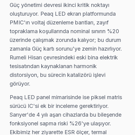
Güç yönetimi devresi ikinci kritik noktayı
Fabrika onarım, Sarıyer ilçesinde geçmişten günümüze el
oluşturuyor. Peaq LED ekran platformunda
Yerinde tamir imkanı, aynı gün bakım sunulması, 6 ay ga
PMIC'ın voltaj düzenleme bantları, zayıf
Sonuç olarak, günümüzün hızla değişen elektronik düny
topraklama koşullarında nominal sınırın %20
üzerinde çalışmak zorunda kalıyor; bu durum
Sarıyer Peaq servis - TV Tamiri
zamanla Güç kartı sorunu'ye zemin hazırlıyor.
Sarıyer'da Peaq televizyon ünitesi konusunda "yetkili
Rumeli Hisarı çevresindeki eski bina elektrik
Yetkili servis: marka garantisi varsa tercih. Bağımsız (F
tesisatından kaynaklanan harmonik
distorsiyon, bu sürecin katalizörü işlevi
Rumeli Hisarı aksı ve Boğaz yolu ve Otobüs hatları g
görüyor.
Neden Sarıyer'de Peaq teknik desteği Tercih 
Peaq LED panel mimarisinde ise piksel matris
Sarıyer Peaq TV Ekran Anakart Profesyonel Servis ve Tamir
sürücü IC'si ek bir inceleme gerektiriyor.
Sarıyer'da Peaq LED TV'niz bozulduğunda aklınıza birka
Sarıyer'de 4 yılı aşan cihazlarda bu bileşende
• Sarıyer'de 25+ sertifikalı teknisyen Peaq görüntülem
fonksiyonel sapma riski %26'ye ulaşıyor.
• Sarıyer'de sadece orijinal parça kullanıyoruz. oriji
Ekibimiz her ziyarette ESR ölçer, termal