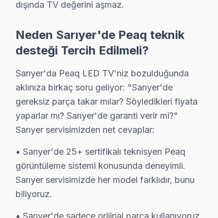
dışında TV değerini aşmaz.
Maslak Peaq Anakart Tamiri →
Pınar Peaq Servis
Neden Sarıyer'de Peaq teknik
Pınar'de Peaq TV ekran değişimi gerekebilir mi? Sarıyer ek
desteği Tercih Edilmeli?
Pınar Peaq Anakart Tamiri →
Sarıyer'da Peaq LED TV'niz bozulduğunda
Poligon Peaq Servis
aklınıza birkaç soru geliyor: "Sarıyer'de
Poligon bölgesindeki Peaq kullanıcıları için haftanın 7 günü 
gereksiz parça takar mılar? Söyledikleri fiyata
Sarıyer TV Servis Merkezi →
yaparlar mı? Sarıyer'de garanti verir mi?"
Ptt Evleri Peaq Servis
Sarıyer servisimizden net cevaplar:
Ptt Evleri'de Peaq TV ekran değişimi gerekebilir mi? Sarıye
• Sarıyer'de 25+ sertifikalı teknisyen Peaq
Ptt Evleri Peaq Anakart Tamiri →
görüntüleme sistemi konusunda deneyimli.
Reşitpaşa Peaq Servis
Sarıyer servisimizde her model farklıdır, bunu
biliyoruz.
Reşitpaşa bölgesindeki Peaq kullanıcıları için haftanın 7 gün
Reşitpaşa Peaq Anakart Tamiri →
• Sarıyer'de sadece orijinal parça kullanıyoruz.