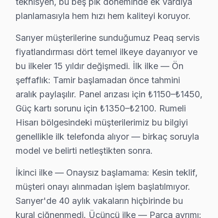
teknisyen, bu beş pik döneminde ek vardiya
· Peaq fabrika servis sertifikası
planlamasıyla hem hızı hem kaliteyi koruyor.
· Orijinal ve OEM yedek parça tedarikçisi
· 2010'dan günümüze tüm Peaq modelleri
Sarıyer müşterilerine sunduğumuz Peaq servis
fiyatlandırması dört temel ilkeye dayanıyor ve
Sarıyer Servis İstatistikleri
bu ilkeler 15 yıldır değişmedi. İlk ilke — Ön
· Sarıyer'de
490+
Peaq TV tamiri
şeffaflık: Tamir başlamadan önce tahmini
· Müşteri memnuniyeti
%98
aralık paylaşılır. Panel arızası için ₺1150–₺1450,
· Ortalama tamir süresi:
2–3 iş günü
Güç kartı sorunu için ₺1350–₺2100. Rumeli
· Tüm işlemler
2 yıl garantili
Hisarı bölgesindeki müşterilerimiz bu bilgiyi
genellikle ilk telefonda alıyor — birkaç soruyla
model ve belirti netleştikten sonra.
Bu sayfayla ilgili hizmet sayfaları:
↑ Peaq Servis Ana Sayfası
İkinci ilke — Onaysız başlamama: Kesin teklif,
↑ Sarıyer TV Servis Merkezi
müşteri onayı alınmadan işlem başlatılmıyor.
Sarıyer'de 40 aylık vakaların hiçbirinde bu
kural çiğnenmedi. Üçüncü ilke — Parça ayrımı: