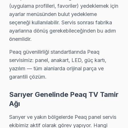
• Ekran parlaklığını Sarıyer'de ortam ışığına göre ayarl
(uygulama profilleri, favoriler) yedeklemek için
ayarlar menüsünden bulut yedekleme
• Enerji tasarrufu için kullanmadığınızda Sarıyer'de t
seçeneği kullanılabilir. Servis sonrası fabrika
Sarıyer'da düzenli bakım ve doğru kullanım ile Peaq T
ayarlarına dönüş gerekebileceğinden bu adım
Sarıyer Mahalle Bazlı Peaq TV Servis Kapsam
önemlidir.
Sarıyer genelinde Peaq TV teknik servis hizmetimiz Sar
Peaq güvenilirliği standartlarında Peaq
Ayazağa, Bahçeköy, Baltalimanı, Büyükdere, Çamlıtepe
servisimiz: panel, anakart, LED, güç kartı,
Garipçe, Gümüşdere, Huzur, İstinye, Kazım Karabekir 
yazılım — tüm alanlarda orijinal parça ve
Pınar, Poligon, Ptt Evleri, Reşitpaşa, Rumelifeneri, 
garantili çözüm.
Peaq TV İçin Sarıyer'deki Bakım Seçenekleri
Sarıyer Genelinde Peaq TV Tamir
Peaq televizyon'niz için Sarıyer'de profesyonel çözüm
Ağı
Görüntü Arızaları: Peaq'ın VA Panel ve LED panelleri
Sarıyer ve yakın bölgelerde Peaq panel servis
Elektronik Kart Servisi: Güç kaynağı kapasitör patlama
ekibimiz aktif olarak görev yapıyor. Hangi