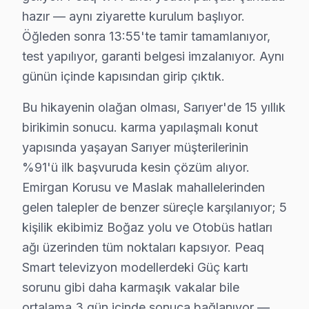
Ptt Evleri, özellikle geniş ailelerin yaşadığı, sosyal o
hazır — aynı ziyarette kurulum başlıyor.
Öğleden sonra 13:55'te tamir tamamlanıyor,
Reşitpaşa'da Peaq TV Servisi
test yapılıyor, garanti belgesi imzalanıyor. Aynı
Reşitpaşa, hem yeni hem de eski yapılarıyla ilgi çekici
günün içinde kapısından girip çıktık.
Rumelifeneri'nde Peaq TV Servisi
Bu hikayenin olağan olması, Sarıyer'de 15 yıllık
Rumelifeneri, hem sakinleri hem de tarihi yapıları ile 
birikimin sonucu. karma yapılaşmalı konut
yapısında yaşayan Sarıyer müşterilerinin
Rumelihisarı'nda Peaq TV Servisi
%91'ü ilk başvuruda kesin çözüm alıyor.
Rumelihisarı, tarihi doku ile modern yaşamın iç içe ge
Emirgan Korusu ve Maslak mahallelerinden
gelen talepler de benzer süreçle karşılanıyor; 5
Rumelikavağı'nda Peaq TV Servisi
kişilik ekibimiz Boğaz yolu ve Otobüs hatları
Rumelikavağı, sakin bir atmosfer sunan ve doğal güzell
ağı üzerinden tüm noktaları kapsıyor. Peaq
Tarabya'da Peaq TV Servisi
Smart televizyon modellerdeki Güç kartı
sorunu gibi daha karmaşık vakalar bile
Tarabya, lüks konutları ve deniz manzarası ile ünlü bi
ortalama 3 gün içinde sonuca bağlanıyor —