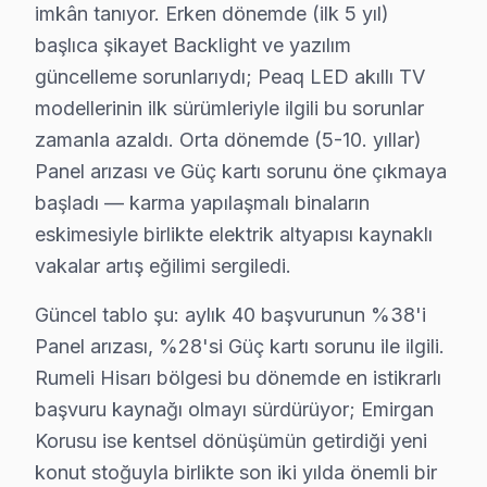
imkân tanıyor. Erken dönemde (ilk 5 yıl)
· Sarıyer Samsung
· Sarıyer LG
başlıca şikayet Backlight ve yazılım
güncelleme sorunlarıydı; Peaq LED akıllı TV
· Sarıyer Panasonic
· Sarıyer Toshiba
modellerinin ilk sürümleriyle ilgili bu sorunlar
zamanla azaldı. Orta dönemde (5-10. yıllar)
Panel arızası ve Güç kartı sorunu öne çıkmaya
başladı — karma yapılaşmalı binaların
Peaq TV Arızası: Sarıyer'de Ne Yapmalısınız
eskimesiyle birlikte elektrik altyapısı kaynaklı
Sarıyer'de Peaq TV arızasında yapmanız gereken tek 
vakalar artış eğilimi sergiledi.
Güncel tablo şu: aylık 40 başvurunun %38'i
Panel arızası, %28'si Güç kartı sorunu ile ilgili.
Rumeli Hisarı bölgesi bu dönemde en istikrarlı
Peaq Servis: 15 Yıl Deneyim
başvuru kaynağı olmayı sürdürüyor; Emirgan
Korusu ise kentsel dönüşümün getirdiği yeni
✓ 15+ Yıl Deneyim
✓ Yazılı Garanti Belgesi
konut stoğuyla birlikte son iki yılda önemli bir