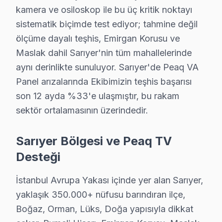
• Chip-level tamir için osiloskop, ESR ve termal görü
kamera ve osiloskop ile bu üç kritik noktayı
sistematik biçimde test ediyor; tahmine değil
Sık karşılaştığımız şey şu:, Rumeli Hisarı, Emirgan K
ölçüme dayalı teşhis, Emirgan Korusu ve
Sarıyer × Peaq: Yerel İçerik ve Deneyim
Maslak dahil Sarıyer'nin tüm mahallelerinde
aynı derinlikte sunuluyor. Sarıyer'de Peaq VA
Sarıyer'deki Peaq servis hacmi takvim boyunca beş beli
Panel arızalarında Ekibimizin teşhis başarısı
İkinci pik — Mart sonu: Bahar temizliği sırasında hasa
son 12 ayda %33'e ulaşmıştır, bu rakam
Üçüncü pik — Haziran: Ramazan Bayramı ve yaz tatili ba
sektör ortalamasının üzerindedir.
Beşinci pik — Kasım: Alışveriş sezonu kampanyaları ön
Sarıyer müşterilerine sunduğumuz bu marka servis fiyatl
Sarıyer Bölgesi ve Peaq TV
İkinci ilke — Onaysız başlamama: Kesin teklif, müşteri 
Desteği
Dördüncü ilke — Garanti dahil fiyat: İşçilik garantisi 
İstanbul Avrupa Yakası içinde yer alan Sarıyer,
15 yıllık Sarıyer servis arşivi, Peaq panel arıza trend
yaklaşık 350.000+ nüfusu barındıran ilçe,
Güncel tablo şu: aylık 40 başvurunun %38'i Panel arıza
Boğaz, Orman, Lüks, Doğa yapısıyla dikkat
Memnuniyet verisi yıllar içinde bir iyileşme hikayesi an