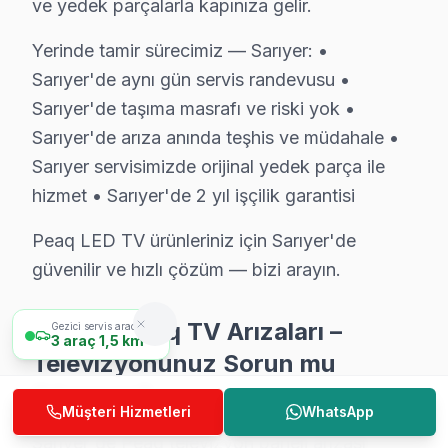
ve yedek parçalarla kapınıza gelir.
Sarıyer'da Peaq servis hizmetlerimiz, alanında uzman 
Teknisyen kadromuzun özellikleri:
Yerinde tamir sürecimiz — Sarıyer: •
Sarıyer'de aynı gün servis randevusu •
• Sarıyer'de fabrika eğitimli teknik uzmanlar
Sarıyer'de taşıma masrafı ve riski yok •
• Dijital teşhis ekipmanı kullanımı
Sarıyer'de arıza anında teşhis ve müdahale •
• Sarıyer servisimizde panel ölçüm ve oscilloskop anal
Sarıyer servisimizde orijinal yedek parça ile
• Sarıyer'de müşteri yorumları ile kanıtlanmış kalite
hizmet • Sarıyer'de 2 yıl işçilik garantisi
• Sürekli eğitim ve teknoloji takibi
Peaq LED TV ürünleriniz için Sarıyer'de
Sarıyer'da Peaq televizyonlarınızı emin ellere teslim e
güvenilir ve hızlı çözüm — bizi arayın.
Peaq TV Tamiri Garanti Belgesi – Sarıyer Güv
Sarıyer Peaq TV Arızaları –
Gezici servis aracımız
Peaq TV Servis Garanti Belgesi – Yazılı ve İmzalı Güvence
3
araç
1,5 km
Televizyonunuz Sorun mu
Sarıyer'da Peaq televizyon paneli tamiri yaptıranlar iç
Çıkarıyor?
Sarıyer'de her onarımda ne sağlıyoruz?
Müşteri Hizmetleri
WhatsApp
• 2 yıl yazılı işçilik garantisi
Sarıyer'de Peaq televizyon paneli arızası