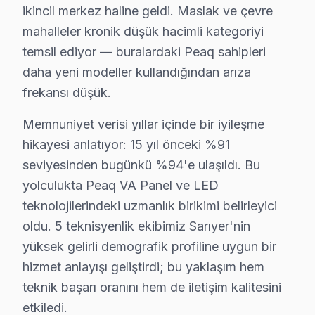
✓ Orijinal Yedek Parça
ikincil merkez haline geldi. Maslak ve çevre
✓ Ücretsiz Arıza Tespiti
mahalleler kronik düşük hacimli kategoriyi
temsil ediyor — buralardaki Peaq sahipleri
daha yeni modeller kullandığından arıza
Peaq Teknoloji Evrimi ve Tamir Gereklilikleri
frekansı düşük.
Sarıyer ilçesi, İstanbul'un kuzey sahilinde yer alan ta
Memnuniyet verisi yıllar içinde bir iyileşme
Günümüzde Sarıyer, güçlü bir ulaşım ağına sahiptir. Met
hikayesi anlatıyor: 15 yıl önceki %91
Bu bağlamda Peaq markasına ait televizyonların Sarıyer
seviyesinden bugünkü %94'e ulaşıldı. Bu
Sarıyer’in elektronik tüketim verileri, özellikle Peaq ma
yolculukta Peaq VA Panel ve LED
teknolojilerindeki uzmanlık birikimi belirleyici
Peaq TV'nin Sarıyer'deki Yeri
oldu. 5 teknisyenlik ekibimiz Sarıyer'nin
Sarıyer’de Peaq TV kullanımıyla ilgili birkaç yaygın t
yüksek gelirli demografik profiline uygun bir
Bir diğer sık karşılaşılan sorun ise "güç kartı arızası
hizmet anlayışı geliştirdi; bu yaklaşım hem
Üçüncü bir sorun ise "panel zararları"dır. Ekranda çizi
teknik başarı oranını hem de iletişim kalitesini
etkiledi.
Dördüncü olarak "yazılım güncellemeleri" ile ilgili s