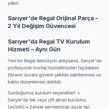
yakın.
Sarıyer'de Regal Orijinal Parça – 2 Yıl Değişi
Sarıyer'da Regal TV Kurulum Hizmeti – Aynı G
Sarıyer'de Regal Orijinal Parça –
2 Yıl Değişim Güvencesi
Yeni bir Regal televizyon aldıysanız, Sarıyer'da profe
Sunduğumuz kurulum seçenekleri:
Sarıyer'da Regal TV Kurulum
• Sarıyer'de tek veya çift ekran kurulumu (ev/ofis)
Hizmeti – Aynı Gün
• Sarıyer servisimizde duvar tipi braket seçimi ve mont
• Sarıyer'de ses sistemi entegrasyonu (soundbar, ev 
Yeni bir Regal televizyon aldıysanız, Sarıyer'da
• Sarıyer servisimizde uydu/kablo alıcısı bağlantısı ve 
profesyonel montaj hizmetimizden faydalanın.
• Sarıyer'de Smart akıllı TV uygulama kurulumu ve N
Ekranın duvara güvenli şekilde sabitlenmesi ve
Regal LED TV'nizin ilk açılışından itibaren en iyi görü
kablo düzenlemesi dahildir.
Sunduğumuz kurulum seçenekleri: •
Regal TV Tamir Fiyatı – Sarıyer Servisinde Şef
Sarıyer'de tek veya çift ekran kurulumu
Sarıyer'da Regal televizyon paneli servis fiyatları, arı
(ev/ofis) • Sarıyer servisimizde duvar tipi