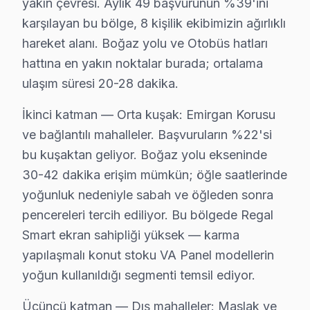
yakın çevresi. Aylık 49 başvurunun %39'ini
karşılayan bu bölge, 8 kişilik ekibimizin ağırlıklı
Sarıyer Yakın İlçelerde Regal Servisi
hareket alanı. Boğaz yolu ve Otobüs hatları
· Arnavutköy Regal
· Avcılar Regal
hattına en yakın noktalar burada; ortalama
ulaşım süresi 20-28 dakika.
· Bağcılar Regal
· Bahçelievler Regal
İkinci katman — Orta kuşak: Emirgan Korusu
ve bağlantılı mahalleler. Başvuruların %22'si
· Bakırköy Regal
· Başakşehir Regal
bu kuşaktan geliyor. Boğaz yolu ekseninde
30-42 dakika erişim mümkün; öğle saatlerinde
· Bayrampaşa Regal
· Beşiktaş Regal
yoğunluk nedeniyle sabah ve öğleden sonra
pencereleri tercih ediliyor. Bu bölgede Regal
Sarıyer Diğer Marka Servisleri
Smart ekran sahipliği yüksek — karma
· Sarıyer Sony
· Sarıyer Philips
yapılaşmalı konut stoku VA Panel modellerin
yoğun kullanıldığı segmenti temsil ediyor.
· Sarıyer Hi-Level
· Sarıyer iFFALCON
Üçüncü katman — Dış mahalleler: Maslak ve