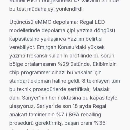
Rumeli Hisarı bölgesindeki 47 vakanın 31'inde
Neden Fabrika Servis?
bu test müdahaleyi yönlendirdi.
Regal televizyon arızalarında benim için her şey telef
Üçüncüsü eMMC depolama: Regal LED
Yaptığımız tamirler, 6 ay garanti ile birlikte geliyor.
modellerinde depolama çipi yazma döngüsü
Ücretsiz teşhis imkanı ise bir başka büyük artı. Arıza
kapasitesine yaklaşınca Yazılım belirtisi
verebiliyor. Emirgan Korusu'daki yüksek
Sarıyer Regal servis - TV Tamiri
yazma frekanslı kullanım profilinde bu sorun
Sarıyer'da Regal görüntüleme sistemi tamiri yaptıracaks
bölge ortalamasının %29 üstünde. Ekibimizin
Pratik olarak, Gereksiz parça önermiyoruz. Orijinal p
chip programmer cihazı bu vakalar için
Konu buraya gelince şunu diyoruz: Arıza tespiti ücrets
standart ekipman haline geldi. 8 teknisyen tüm
bu teknik prosedürlerde sertifikalı; Maslak
Neden Sarıyer'de Regal teknik desteği Tercih 
dahil Sarıyer'nin her noktasına bu kapasiteyle
ulaşıyoruz. Sarıyer'de son 18 ayda Regal
Sarıyer Regal TV Ekran Anakart Profesyonel Servis ve Tamir
anakart tamirlerinin %7'i BGA reballing
Sarıyer'da Regal televizyon ünitesi'niz bozulduğunda ak
prosedürü gerektirmiş, başarı oranı %35
• Sarıyer'de 25+ sertifikalı teknisyen Regal panel konu