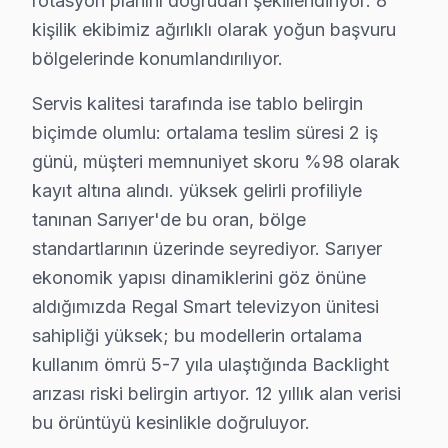
rotasyon planını doğrudan şekillendiriyor: 8
Fiyat:
Panel değişimi Türkiye'de 2.000 - 3.500 ₺ 
kişilik ekibimiz ağırlıklı olarak yoğun başvuru
2.
Yazılım Sorunları
bölgelerinde konumlandırılıyor.
Belirti:
Cihazın açılmaması veya donması.
Servis kalitesi tarafında ise tablo belirgin
Neden:
Regal'in yazılım sistemi, güncellemelerle
biçimde olumlu: ortalama teslim süresi 2 iş
Fiyat:
Yazılım güncellemeleri ya da reset işlemler
günü, müşteri memnuniyet skoru %98 olarak
3.
Güç Kartı Problemleri
kayıt altına alındı. yüksek gelirli profiliyle
Belirti:
Cihazın açılmaması ya da aşırı ısınma.
tanınan Sarıyer'de bu oran, bölge
Neden:
Regal televizyonların güç kartı, bazı seril
standartlarının üzerinde seyrediyor. Sarıyer
Fiyat:
Güç kartı değişimi 1.500 - 2.500 ₺ civarın
ekonomik yapısı dinamiklerini göz önüne
4.
Backlight Sorunları
aldığımızda Regal Smart televizyon ünitesi
Belirti:
Ekranın kararması veya düzensiz aydınl
sahipliği yüksek; bu modellerin ortalama
Neden:
Regal televizyonların backlight sistemle
kullanım ömrü 5-7 yıla ulaştığında Backlight
Fiyat:
Backlight onarım maliyeti 1.500 - 2.000 ₺ 
arızası riski belirgin artıyor. 12 yıllık alan verisi
5.
Anakart Arızası
bu örüntüyü kesinlikle doğruluyor.
Belirti:
Cihazın açılmasına rağmen görüntü gel