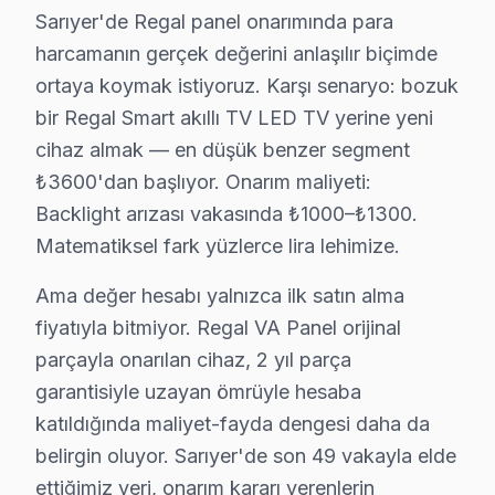
Sarıyer'de Regal panel onarımında para
Neden:
Regal’in bazı model serilerindeki anaka
harcamanın gerçek değerini anlaşılır biçimde
Fiyat:
Anakart değişimi genellikle 2.000 - 3.000 
ortaya koymak istiyoruz. Karşı senaryo: bozuk
Bu sorunlar, kullanıcıların televizyonlarını daha iyi 
bir Regal Smart akıllı TV LED TV yerine yeni
cihaz almak — en düşük benzer segment
Regal Parça Temini ve Maliyet Gerçekleri
₺3600'dan başlıyor. Onarım maliyeti:
Ayazağa'da Regal TV Servisi
Backlight arızası vakasında ₺1000–₺1300.
Matematiksel fark yüzlerce lira lehimize.
Ayazağa, eski yapılar ve yeni konut projeleri ile dolu b
Ama değer hesabı yalnızca ilk satın alma
Bahçeköy'de Regal TV Servisi
fiyatıyla bitmiyor. Regal VA Panel orijinal
Bahçeköy, doğal güzellikleri ile dikkat çeken bir mahal
parçayla onarılan cihaz, 2 yıl parça
Baltalimanı'nda Regal TV Servisi
garantisiyle uzayan ömrüyle hesaba
katıldığında maliyet-fayda dengesi daha da
Baltalimanı, deniz manzarası ile birlikte, çeşitli arıza
belirgin oluyor. Sarıyer'de son 49 vakayla elde
Büyükdere'de Regal TV Servisi
ettiğimiz veri, onarım kararı verenlerin