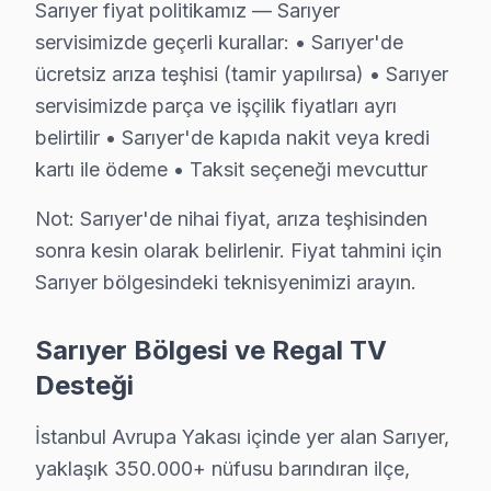
Sarıyer fiyat politikamız — Sarıyer
Regal televizyon ünitesi Teknik Servis Rehberi
servisimizde geçerli kurallar: • Sarıyer'de
Regal panel'lerde En Sık Karşılaşılan Arızalar
ücretsiz arıza teşhisi (tamir yapılırsa) • Sarıyer
Regal servisimizde en yaygın Yazılım kilitleme sorunu a
servisimizde parça ve işçilik fiyatları ayrı
Regal Servis Yaklaşımımız
belirtilir • Sarıyer'de kapıda nakit veya kredi
bu marka'in güvenilirliği ilkeleri doğrultusunda Regal a
kartı ile ödeme • Taksit seçeneği mevcuttur
bu TV TV Onarım Süreci
Not: Sarıyer'de nihai fiyat, arıza teşhisinden
1. Müşteri bildirir, servis ekibi arıza semptomlarını di
sonra kesin olarak belirlenir. Fiyat tahmini için
2. Termal kamera, osiloskop, ESR ölçer ile elektronik bil
Sarıyer bölgesindeki teknisyenimizi arayın.
3. Arıza kaynağı tespit edilir: panel mi, anakart mı, güç
4. Yazılı fiyat teklifi sunulur; onay olmadan işlem başla
Sarıyer Bölgesi ve Regal TV
5. Orijinal veya OEM eşdeğer bu cihaz parça ile onarı
Desteği
6. Tüm fonksiyonlar kapsamlı test edilir; garanti belgesi 
Regal TV Bakım Tavsiyeleri
İstanbul Avrupa Yakası içinde yer alan Sarıyer,
Regal TV'ler için en yaygın kullanıcı hatası; güç dalg
yaklaşık 350.000+ nüfusu barındıran ilçe,