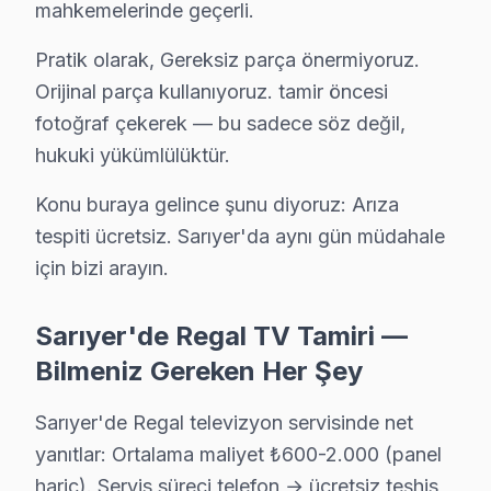
mahkemelerinde geçerli.
Sarıyer'da Kireçburnu mahallesi için Regal TV tamir rand
Regal Servis Merkezi →
Pratik olarak, Gereksiz parça önermiyoruz.
Orijinal parça kullanıyoruz. tamir öncesi
Kilyos Regal Servis
fotoğraf çekerek — bu sadece söz değil,
Regal TV'nizin Kilyos adresine gelen ekibimiz osiloskop ve
hukuki yükümlülüktür.
Kilyos Regal Açılmıyor Arıza →
Konu buraya gelince şunu diyoruz: Arıza
Kocataş Regal Servis
tespiti ücretsiz. Sarıyer'da aynı gün müdahale
Regal marka TV'niz Kocataş'de çalışmıyorsa teknik ekibimiz
için bizi arayın.
Kocataş Regal Anakart Tamiri →
Maden Regal Servis
Sarıyer'de Regal TV Tamiri —
Sarıyer'da Maden bölgesindeki Regal kullanıcılarına not: ya
Bilmeniz Gereken Her Şey
Maden Regal Anakart Tamiri →
Sarıyer'de Regal televizyon servisinde net
Maslak Regal Servis
yanıtlar: Ortalama maliyet ₺600-2.000 (panel
Regal TV'de T-Con kart arızası Maslak mahallesinde sık karş
hariç). Servis süreci telefon → ücretsiz teşhis