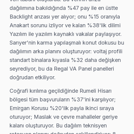
✓ Orijinal Yedek Parça
dağılımına bakıldığında %47 pay ile en üstte
✓ Ücretsiz Arıza Tespiti
Backlight arızası yer alıyor; onu %15 oranıyla
Anakart sorunu izliyor ve kalan %38'lik dilimi
Sarıyer Sahasından Regal Notları
Yazılım ile yazılım kaynaklı vakalar paylaşıyor.
Sarıyer'nin karma yapılaşmalı konut dokusu bu
Bugün Sarıyer'den bir Regal UHD serisi geldi. Cihazın 
dağılımın arka planını oluşturuyor: voltaj profili
Müşterinin kapısını çaldığımda, biraz tedirgin görünüy
standart binalara kıyasla %32 daha değişken
Tamir için getirdiği cihazın arka kapağını açtığımda, e
seyrediyor, bu da Regal VA Panel panelleri
Teknisyen olarak, Regal’in çeşitli seri ve model aralık
doğrudan etkiliyor.
Regal Arızaları: Sahadan Gözlemler
Coğrafi kırılıma geçildiğinde Rumeli Hisarı
bölgesi tüm başvuruların %37'ini karşılıyor;
Sarıyer bölgesinden gelen Regal ekran'lerde en sık kar
Emirgan Korusu %20'lik payla ikinci sıraya
1.
Panel Arızası
oturuyor; Maslak ve çevre mahalleler geriye
Belirti:
Ekranda renk kaymaları veya yanık nokta
kalanı oluşturuyor. Bu dağılım teknisyen
Neden:
Regal televizyonların panel teknolojisi,