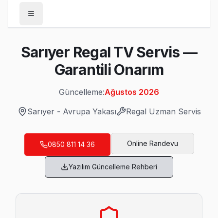
Anasayfa
Sarıyer Regal TV Servis —
/
Sarıyer
Garantili Onarım
/
Regal
Güncelleme:
Ağustos 2026
Son Güncelleme:
Ağustos 2026
Sarıyer
-
Avrupa Yakası
Regal
Uzman Servis
Online Randevu
0850 811 14 36
Sarıyer'da Mahalle Mahalle Regal TV Servi
Yazılım Güncelleme Rehberi
Ayazağa Regal Servis
Ayazağa'de Regal TV ekran değişimi gerekebilir mi? Sarıyer
Sarıyer TV Servis Merkezi →