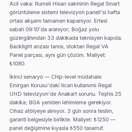
Acil vaka: Rumeli Hisarı sakininin Regal Smart
Emirgan'da Regal TV Servisi
görüntüleme sistemi televizyon paneli'si hafta
Emirgan, tarihi dokusu ile birlikte, arıza bildirimi konu
ortası akşamı tamamen kapanıyor. Ertesi
sabah 09:10'da aranıyor; Boğaz yolu
Fatih Sultan Mehmet'te Regal TV Servisi
güzergâhından 33 dakikada teknisyen kapıda.
Fatih Sultan Mehmet Mahallesi, çeşitli yapıların bulundu
Backlight arızası tanısı, stoktan Regal VA
Panel parçası, aynı gün çözüm. Maliyet:
Ferahevler'de Regal TV Servisi
₺1080.
Ferahevler, sakin bir mahalle olarak dikkat çekerken, Re
İkinci senaryo — Chip-level müdahale:
Garipçe'de Regal TV Servisi
Emirgan Korusu'daki ticari kullanımlı Regal
Garipçe, güzel manzaralarıyla bilinen bir mahalle. Rega
UHD televizyon'de Anakart sorunu. Teşhis 25
dakika; BGA yeniden lehimleme gerekiyor.
Gümüşdere'de Regal TV Servisi
Cihaz atölyeye alınıyor. 3 gün sonra teslim,
Gümüşdere, sakin bir yaşam sunan gözde bir mahalle. Re
garanti belgesiyle birlikte. Maliyet: ₺1250 —
panel değişimine kıyasla ₺550 tasarruf.
Huzur'da Regal TV Servisi