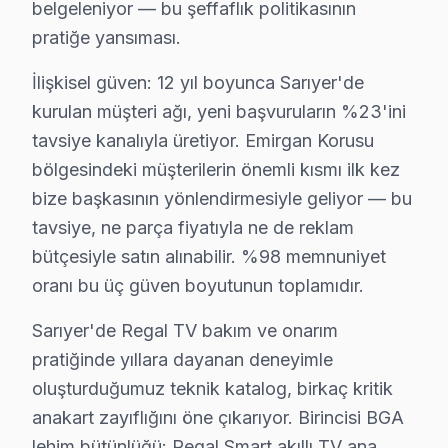
belgeleniyor — bu şeffaflık politikasının
Ptt Evleri, kalabalık bir yerleşim alanı olarak aileleri
pratiğe yansıması.
Reşitpaşa'da Regal TV Servisi
İlişkisel güven: 12 yıl boyunca Sarıyer'de
kurulan müşteri ağı, yeni başvuruların %23'ini
Reşitpaşa, geniş daireleri ve sosyal olanakları ile dikka
tavsiye kanalıyla üretiyor. Emirgan Korusu
Rumelifeneri'nde Regal TV Servisi
bölgesindeki müşterilerin önemli kısmı ilk kez
Rumelifeneri, sakin bir yaşam arayanların tercihi olan 
bize başkasının yönlendirmesiyle geliyor — bu
tavsiye, ne parça fiyatıyla ne de reklam
Rumelihisarı'nda Regal TV Servisi
bütçesiyle satın alınabilir. %98 memnuniyet
Rumelihisarı, tarihi yapıları ve doğal güzellikleriyle 
oranı bu üç güven boyutunun toplamıdır.
Rumelikavağı'nda Regal TV Servisi
Sarıyer'de Regal TV bakım ve onarım
pratiğinde yıllara dayanan deneyimle
Rumelikavağı, huzurlu sokakları ve samimi atmosferiyle
oluşturduğumuz teknik katalog, birkaç kritik
Tarabya'da Regal TV Servisi
anakart zayıflığını öne çıkarıyor. Birincisi BGA
Tarabya, yaz aylarının popüler mekanlarından biri olar
lehim bütünlüğü: Regal Smart akıllı TV ana