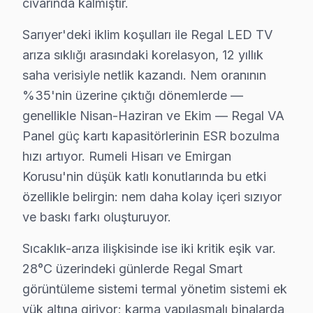
civarında kalmıştır.
• Sarıyer'de sadece orijinal parça kullanıyoruz. kapı
• Termal kamera ve osiloskop kullanarak arızalı bileşe
Sarıyer'deki iklim koşulları ile Regal LED TV
Bunu bilmek işinize yarar:, Rumeli Hisarı, Emirgan Kor
arıza sıklığı arasındaki korelasyon, 12 yıllık
saha verisiyle netlik kazandı. Nem oranının
Regal TV'lerde Sık Görülen Arızalar
%35'nin üzerine çıktığı dönemlerde —
genellikle Nisan-Haziran ve Ekim — Regal VA
Regal televizyonlar kaliteli yapısıyla öne çıksa da beli
Panel güç kartı kapasitörlerinin ESR bozulma
Regal Smart LED TV ve VA Panel modellerde en yaygın ar
hızı artıyor. Rumeli Hisarı ve Emirgan
Anakart sorunu da Regal kullanıcılarının sıkça bildir
Korusu'nin düşük katlı konutlarında bu etki
Yazılım: Regal'ın Smart görüntüleme sistemi mimarisi,
özellikle belirgin: nem daha kolay içeri sızıyor
Son olarak Güç kartı: Sarıyer bölgesinde buna benzer s
ve baskı farkı oluşturuyor.
» Sarıyer'de Regal VA Panel ve IPS panel televizyon pan
Sıcaklık-arıza ilişkisinde ise iki kritik eşik var.
Sarıyer × Regal: Yerel İçerik ve Deneyim
28°C üzerindeki günlerde Regal Smart
görüntüleme sistemi termal yönetim sistemi ek
Sarıyer servis lojistiği, ilçenin Avrupa Yakası'ndaki 
yük altına giriyor; karma yapılaşmalı binalarda
İkinci katman — Orta kuşak: Emirgan Korusu ve bağlant