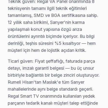
Teknik güven: Regal VA Panel onarımında 8
teknisyenin tamamı ilgili teknik eğitimleri
Kocataş'ta Regal TV Servisi
tamamlamış, SMD ve BGA sertifikasına sahip.
Kocataş, yeşil doğasıyla öne çıkan bir mahalle. Regal se
12 yıllık saha birikimi, Sarıyer'nin karma
Maden'de Regal TV Servisi
yapılaşmalı konut yapısına özgü arıza
örüntülerini ayrıntılı biçimde içeriyor. Bu bilgi
Maden, tarihi dokusu ve sakin atmosferiyle dikkat çeken
derinliği, teşhis süresini %5 kısaltıyor — hem
Maslak'ta Regal TV Servisi
müşteri için hem de lojistik açıdan kritik.
Maslak, şehir hayatıyla doğanın buluştuğu dinamik bir m
Ticari güven: Fiyat şeffaflığı, faturada parça
detayı, imzalı garanti belgesi — bu üç unsur
Pınar'da Regal TV Servisi
birbiriyle bağlantılı bir belge zinciri oluşturuyor.
Pınar, doğal güzellikleriyle tanınan bir mahalle. Rega
Rumeli Hisarı'tan Maslak'e tüm Sarıyer
Poligon'da Regal TV Servisi
mahallelerinde aynı belge standardı geçerli.
Regal Smart TV onarımında kullanılan yedek
Poligon, genç nüfusun ağırlıklı olduğu bir mahalle ola
parçanın tedarik kanalı müşteri talep ettiğinde
Ptt Evleri'nde Regal TV Servisi