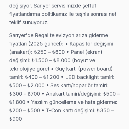
Not: Sarıyer'de nihai fiyat, arıza teşhisinden sonra kesi
değişiyor. Sarıyer servisimizde şeffaf
fiyatlandırma politikamız ile teşhis sonrası net
Sarıyer Bölgesi ve Regal TV Desteği
teklif sunuyoruz.
İstanbul Avrupa Yakası içinde yer alan Sarıyer, yaklaş
Sarıyer'de Regal televizyon arıza giderme
Sarıyer Mahalle Bazlı Regal TV Servis Kapsam
fiyatları (2025 güncel): • Kapasitör değişimi
(anakart): ₺250 – ₺600 • Panel (ekran)
Sarıyer genelinde Regal akıllı TV teknik servis hizmet
değişimi: ₺1.500 – ₺8.000 (boyut ve
Ayazağa, Bahçeköy, Baltalimanı, Büyükdere, Çamlıtepe
teknolojiye göre) • Güç kartı (power board)
Garipçe, Gümüşdere, Huzur, İstinye, Kazım Karabekir 
tamiri: ₺400 – ₺1.200 • LED backlight tamiri:
Pınar, Poligon, Ptt Evleri, Reşitpaşa, Rumelifeneri, 
₺500 – ₺2.000 • Ses kartı/hoparlör tamiri:
₺300 – ₺700 • Anakart tamiri/değişimi: ₺500 –
Regal TV Teknik Rehberi: Panel, Teşhis ve Ona
₺1.800 • Yazılım güncelleme ve hata giderme:
Regal televizyonlarınızın tamir ve bakımında Sarıyer 
₺200 – ₺500 • T-Con kartı değişimi: ₺350 –
₺900
Regal TV Teknik Profil ve Servis Rehberi