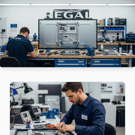
Çayırbaşı mahallesi Regal TV servis hattımız günlük olarak 
Sarıyer Regal Servis →
Cumhuriyet Regal Servis
Cumhuriyet mahallesi Regal TV servis hattımız günlük olarak
Cumhuriyet Regal Anakart Tamiri →
Darüşşafaka Regal Servis
Darüşşafaka mahallesi Regal TV servisinde şeffaf çalışıyoruz
Sarıyer Regal Servis →
Demirciköy Regal Servis
Regal TV Demirciköy adresinde firmware güncellemesi sonr
Sarıyer TV Servis Merkezi →
Emirgan Regal Servis
Emirgan'deki Regal TV sahiplerinin yüzde sekseni tamir için