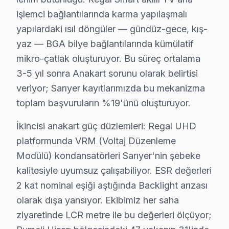
işlemci bağlantılarında karma yapılaşmalı
Uskumruköy'de Regal TV Servisi
yapılardaki ısıl döngüler — gündüz-gece, kış-
Uskumruköy, doğal güzellikleri ile öne çıkan bir mahall
yaz — BGA bilye bağlantılarında kümülatif
mikro-çatlak oluşturuyor. Bu süreç ortalama
Yeniköy'de Regal TV Servisi
3-5 yıl sonra Anakart sorunu olarak belirtisi
Yeniköy, tipik bir İstanbul mahallesi olarak hem sahil 
veriyor; Sarıyer kayıtlarımızda bu mekanizma
toplam başvuruların %19'ünü oluşturuyor.
Zekeriyaköy'de Regal TV Servisi
Zekeriyaköy, doğayla iç içe bir yaşam sunan modern kon
İkincisi anakart güç düzlemleri: Regal UHD
platformunda VRM (Voltaj Düzenleme
Sarıyer Mahallelerinde Regal Servisi
Modülü) kondansatörleri Sarıyer'nin şebeke
bu bölgedeki Regal televizyon tamir fiyatları, çeşitli f
kalitesiyle uyumsuz çalışabiliyor. ESR değerleri
2 kat nominal eşiği aştığında Backlight arızası
Güç kartı değişimi genellikle 500 TL civarındayken, LED
olarak dışa yansıyor. Ekibimiz her saha
Fiyatları etkileyen en önemli faktörlerden biri garanti 
ziyaretinde LCR metre ile bu değerleri ölçüyor;