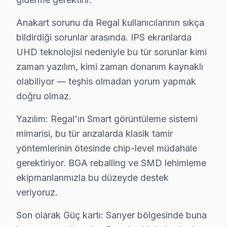
Anakart sorunu da Regal kullanıcılarının sıkça
bildirdiği sorunlar arasında. IPS ekranlarda
UHD teknolojisi nedeniyle bu tür sorunlar kimi
zaman yazılım, kimi zaman donanım kaynaklı
olabiliyor — teşhis olmadan yorum yapmak
doğru olmaz.
Yazılım: Regal'ın Smart görüntüleme sistemi
mimarisi, bu tür arızalarda klasik tamir
yöntemlerinin ötesinde chip-level müdahale
gerektiriyor. BGA reballing ve SMD lehimleme
ekipmanlarımızla bu düzeyde destek
veriyoruz.
Regal Uzman Teknisyen Ekibi — Sarıyer
Cenk D. — Regal Servis Uzmanı
Son olarak Güç kartı: Sarıyer bölgesinde buna
12 yıllık Regal TV tamir deneyimi. Sarıyer ve çevre ilçelere 