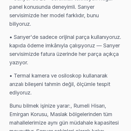
panel konusunda deneyimli. Sarıyer
Rumelifeneri Regal Servis
servisimizde her model farklıdır, bunu
Rumelifeneri semtindeki Regal TV sorunları için kapıya kada
biliyoruz.
Rumelifeneri Regal Açılmıyor Arıza →
• Sarıyer'de sadece orijinal parça kullanıyoruz.
Rumelihisarı Regal Servis
kapıda ödeme imkânıyla çalışıyoruz — Sarıyer
Rumelihisarı'de Regal TV ekranında çizgi, donma ya da ses sor
servisimizde fatura üzerinde her parça açıkça
Sarıyer Regal Servis →
yazıyor.
Rumelikavağı Regal Servis
• Termal kamera ve osiloskop kullanarak
Sarıyer'da Rumelikavağı mahallesi Regal kullanıcıları arız
arızalı bileşeni tahmin değil, ölçümle tespit
Sarıyer Regal Servis →
ediyoruz.
Tarabya Regal Servis
Bunu bilmek işinize yarar:, Rumeli Hisarı,
Sarıyer'da Tarabya mahallesi için Regal TV fiyat teklifi alma
Emirgan Korusu, Maslak bölgelerinden tüm
Regal Servis Merkezi →
mahallelerimize aynı gün müdahale kapasitesi
Uskumruköy Regal Servis