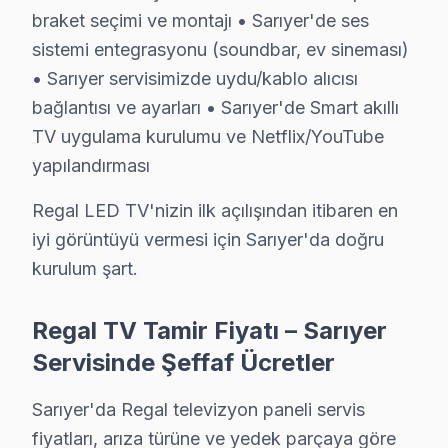
Sarıyer'de Regal televizyon arıza giderme fiyatları (20
braket seçimi ve montajı • Sarıyer'de ses
• Kapasitör değişimi (anakart): ₺250 – ₺600
sistemi entegrasyonu (soundbar, ev sineması)
• Panel (ekran) değişimi: ₺1.500 – ₺8.000 (boyut ve te
• Sarıyer servisimizde uydu/kablo alıcısı
• Güç kartı (power board) tamiri: ₺400 – ₺1.200
bağlantısı ve ayarları • Sarıyer'de Smart akıllı
• LED backlight tamiri: ₺500 – ₺2.000
TV uygulama kurulumu ve Netflix/YouTube
• Ses kartı/hoparlör tamiri: ₺300 – ₺700
yapılandırması
• Anakart tamiri/değişimi: ₺500 – ₺1.800
Regal LED TV'nizin ilk açılışından itibaren en
• Yazılım güncelleme ve hata giderme: ₺200 – ₺500
iyi görüntüyü vermesi için Sarıyer'da doğru
• T-Con kartı değişimi: ₺350 – ₺900
kurulum şart.
Sarıyer fiyat politikamız — Sarıyer servisimizde geçerli
• Sarıyer'de ücretsiz arıza teşhisi (tamir yapılırsa)
Regal TV Tamir Fiyatı – Sarıyer
• Sarıyer servisimizde parça ve işçilik fiyatları ayrı belirt
Servisinde Şeffaf Ücretler
• Sarıyer'de kapıda nakit veya kredi kartı ile ödeme
Sarıyer'da Regal televizyon paneli servis
• Taksit seçeneği mevcuttur
fiyatları, arıza türüne ve yedek parçaya göre