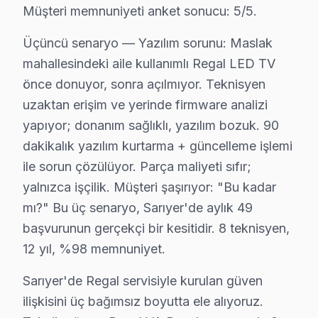
Müşteri memnuniyeti anket sonucu: 5/5.
Huzur Mahallesi, adını fazlasıyla hak eden sakin bir ye
Üçüncü senaryo — Yazılım sorunu: Maslak
İstinye'de Regal TV Servisi
mahallesindeki aile kullanımlı Regal LED TV
İstinye, tarihi ve doğal güzellikleriyle öne çıkan bir
önce donuyor, sonra açılmıyor. Teknisyen
uzaktan erişim ve yerinde firmware analizi
Kazım Karabekir Paşa'da Regal TV Servisi
yapıyor; donanım sağlıklı, yazılım bozuk. 90
Kazım Karabekir Paşa, sosyal yapısıyla dikkat çeken bir
dakikalık yazılım kurtarma + güncelleme işlemi
ile sorun çözülüyor. Parça maliyeti sıfır;
Kısırkaya'da Regal TV Servisi
yalnızca işçilik. Müşteri şaşırıyor: "Bu kadar
Kısırkaya, doğayla iç içe huzurlu bir yaşam sunar. Regal
mı?" Bu üç senaryo, Sarıyer'de aylık 49
Kireçburnu'da Regal TV Servisi
başvurunun gerçekçi bir kesitidir. 8 teknisyen,
12 yıl, %98 memnuniyet.
Kireçburnu, sahil manzarasıyla göz alıcı bir mahalle. 
Sarıyer'de Regal servisiyle kurulan güven
Kilyos'ta Regal TV Servisi
ilişkisini üç bağımsız boyutta ele alıyoruz.
Kilyos, doğal güzellikleriyle dolu bir yerleşim. Regal 