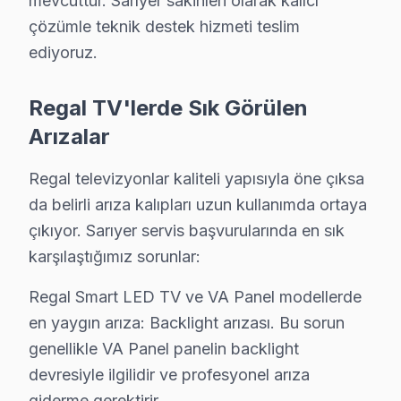
mevcuttur. Sarıyer sakinleri olarak kalıcı
Uskumruköy mahallesi Regal TV servisi için ön değerlendir
çözümle teknik destek hizmeti teslim
Sarıyer TV Servis Merkezi →
ediyoruz.
Yeniköy Regal Servis
Regal TV'lerde Sık Görülen
Sarıyer'da Yeniköy mahallesi için Regal TV fiyat teklifi alma
Arızalar
Yeniköy Regal Anakart Tamiri →
Regal televizyonlar kaliteli yapısıyla öne çıksa
Zekeriyaköy Regal Servis
da belirli arıza kalıpları uzun kullanımda ortaya
Zekeriyaköy sakinleri Regal TV arızaları için sık bizi tercih e
çıkıyor. Sarıyer servis başvurularında en sık
Sarıyer Regal Servis →
karşılaştığımız sorunlar:
Regal Smart LED TV ve VA Panel modellerde
Sarıyer Regal TV Servis Hizmet Bölgesi
en yaygın arıza: Backlight arızası. Bu sorun
Sarıyer bölgesine kapıya gelen Regal TV tamir servisi hizmetimi
genellikle VA Panel panelin backlight
devresiyle ilgilidir ve profesyonel arıza
giderme gerektirir.