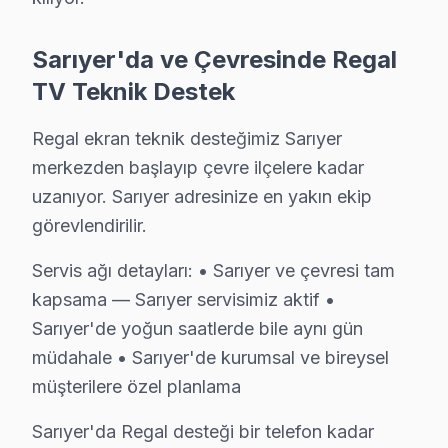
İkincisi anakart güç düzlemleri: bu cihaz UHD platform
Sarıyer'da ve Çevresinde Regal
Üçüncüsü eMMC depolama: Regal LED modellerinde depola
TV Teknik Destek
Sarıyer'deki iklim koşulları ile bu TV LED TV arıza sık
Sıcaklık-arıza ilişkisinde ise iki kritik eşik var. 28
Regal ekran teknik desteğimiz Sarıyer
Sarıyer'de bu iklim-arıza korelasyonu stok planlaması
merkezden başlayıp çevre ilçelere kadar
uzanıyor. Sarıyer adresinize en yakın ekip
Sarıyer'da ve Çevresinde Regal TV Teknik De
görevlendirilir.
Regal ekran teknik desteğimiz Sarıyer merkezden başlay
Servis ağı detayları: • Sarıyer ve çevresi tam
Servis ağı detayları:
kapsama — Sarıyer servisimiz aktif •
• Sarıyer ve çevresi tam kapsama — Sarıyer servisimiz
Sarıyer'de yoğun saatlerde bile aynı gün
• Sarıyer'de yoğun saatlerde bile aynı gün müdahale
müdahale • Sarıyer'de kurumsal ve bireysel
• Sarıyer'de kurumsal ve bireysel müşterilere özel pl
müşterilere özel planlama
Sarıyer'da Regal desteği bir telefon kadar yakın.
Sarıyer'da Regal desteği bir telefon kadar