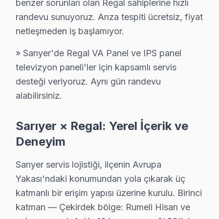
benzer sorunları olan Regal sahiplerine hızlı
· Regal fabrika servis sertifikası
randevu sunuyoruz. Arıza tespiti ücretsiz, fiyat
· Orijinal ve OEM yedek parça tedarikçisi
netleşmeden iş başlamıyor.
· 2010'dan günümüze tüm Regal modelleri
» Sarıyer'de Regal VA Panel ve IPS panel
Sarıyer Servis İstatistikleri
televizyon paneli'ler için kapsamlı servis
· Sarıyer'de
570+
Regal TV tamiri
desteği veriyoruz. Aynı gün randevu
· Müşteri memnuniyeti
%98
alabilirsiniz.
· Ortalama tamir süresi:
2–3 iş günü
· Tüm işlemler
2 yıl garantili
Sarıyer × Regal: Yerel İçerik ve
Deneyim
Bu sayfayla ilgili hizmet sayfaları:
Sarıyer servis lojistiği, ilçenin Avrupa
↑ Regal Servis Ana Sayfası
Yakası'ndaki konumundan yola çıkarak üç
↑ Sarıyer TV Servis Merkezi
katmanlı bir erişim yapısı üzerine kurulu. Birinci
katman — Çekirdek bölge: Rumeli Hisarı ve