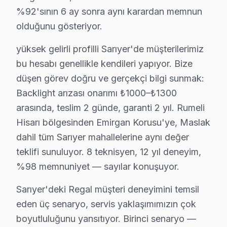
Büyükdere, tarihi binaları ile modern yaşamın iç içe geç
%92'sının 6 ay sonra aynı karardan memnun
olduğunu gösteriyor.
Çamlıtepe'de Regal TV Servisi
yüksek gelirli profilli Sarıyer'de müşterilerimiz
Çamlıtepe, sakin bir yaşam sunan bir mahalle. Regal tel
bu hesabı genellikle kendileri yapıyor. Bize
Çayırbaşı'nda Regal TV Servisi
düşen görev doğru ve gerçekçi bilgi sunmak:
Backlight arızası onarımı ₺1000–₺1300
Çayırbaşı, hem eski hem yeni yapıları bir araya getiren
arasında, teslim 2 günde, garanti 2 yıl. Rumeli
Cumhuriyet'te Regal TV Servisi
Hisarı bölgesinden Emirgan Korusu'ye, Maslak
Cumhuriyet Mahallesi, modern ve eski yapıları bir arada
dahil tüm Sarıyer mahallelerine aynı değer
teklifi sunuluyor. 8 teknisyen, 12 yıl deneyim,
Darüşşafaka'da Regal TV Servisi
%98 memnuniyet — sayılar konuşuyor.
Darüşşafaka, tarihi yapılarıyla tanınan bir mahalle. Re
Sarıyer'deki Regal müşteri deneyimini temsil
Demirciköy'de Regal TV Servisi
eden üç senaryo, servis yaklaşımımızın çok
boyutluluğunu yansıtıyor. Birinci senaryo —
Demirciköy, sessizliği ve doğasıyla bilinen bir mahalle