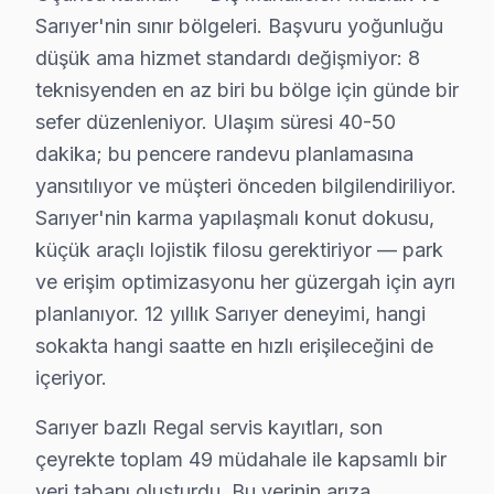
· Sarıyer Samsung
· Sarıyer LG
Sarıyer'nin sınır bölgeleri. Başvuru yoğunluğu
düşük ama hizmet standardı değişmiyor: 8
· Sarıyer Panasonic
· Sarıyer Toshiba
teknisyenden en az biri bu bölge için günde bir
sefer düzenleniyor. Ulaşım süresi 40-50
dakika; bu pencere randevu planlamasına
yansıtılıyor ve müşteri önceden bilgilendiriliyor.
Sarıyer'de Regal TV Tamiri — Bilmeniz Ger
Sarıyer'nin karma yapılaşmalı konut dokusu,
küçük araçlı lojistik filosu gerektiriyor — park
Sarıyer'de Regal televizyon servisinde net yanıtlar:
ve erişim optimizasyonu her güzergah için ayrı
planlanıyor. 12 yıllık Sarıyer deneyimi, hangi
sokakta hangi saatte en hızlı erişileceğini de
içeriyor.
Regal Tamir Uzmanlığı
Sarıyer bazlı Regal servis kayıtları, son
✓ 15+ Yıl Deneyim
çeyrekte toplam 49 müdahale ile kapsamlı bir
✓ Yazılı Garanti Belgesi
veri tabanı oluşturdu. Bu verinin arıza