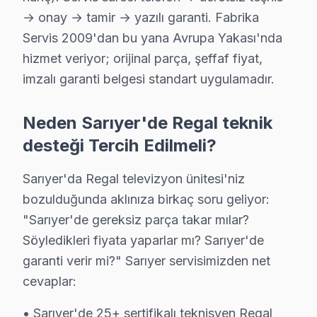
Maslak Regal Açılmıyor Arıza →
→ onay → tamir → yazılı garanti. Fabrika
Servis 2009'dan bu yana Avrupa Yakası'nda
Pınar Regal Servis
hizmet veriyor; orijinal parça, şeffaf fiyat,
Pınar bölgesindeki Regal kullanıcıları için haftanın 7 günü se
imzalı garanti belgesi standart uygulamadır.
Pınar Regal Açılmıyor Arıza →
Poligon Regal Servis
Neden Sarıyer'de Regal teknik
Poligon'de Regal TV ekran değişimi gerekebilir mi? Sarıyer
desteği Tercih Edilmeli?
Sarıyer TV Servis Merkezi →
Sarıyer'da Regal televizyon ünitesi'niz
Ptt Evleri Regal Servis
bozulduğunda aklınıza birkaç soru geliyor:
Ptt Evleri'de Regal TV ekranında çizgi, donma ya da ses sorunl
"Sarıyer'de gereksiz parça takar mılar?
Sarıyer Regal Servis →
Söyledikleri fiyata yaparlar mı? Sarıyer'de
Reşitpaşa Regal Servis
garanti verir mi?" Sarıyer servisimizden net
cevaplar:
Regal TV Reşitpaşa adresinde firmware güncellemesi sonras
Reşitpaşa Regal Açılmıyor Arıza →
• Sarıyer'de 25+ sertifikalı teknisyen Regal