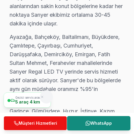
alanlarından sakin konut bölgelerine kadar her
Hızlı müdahale garantimiz:
noktaya Sarıyer ekibimiz ortalama 30-45
• Sarıyer'de sabah arayın, akşama servis tamamlansı
dakika içinde ulaşır.
• Sarıyer'in tüm mahallelerine hızlı ulaşım
Ayazağa, Bahçeköy, Baltalimanı, Büyükdere,
• Sarıyer'de mobil servis aracı ile yerinde müdahale
Çamlıtepe, Çayırbaşı, Cumhuriyet,
• Sarıyer'de acil durumlarda öncelikli randevu
Darüşşafaka, Demirciköy, Emirgan, Fatih
• Sarıyer servisimizde 7/24 çağrı merkezi desteği
Sultan Mehmet, Ferahevler mahallelerinde
Gün içinde Sarıyer'da Regal servis randevusu almak 
Sarıyer Regal LED TV yerinde servis hizmeti
aktif olarak sürüyor. Sarıyer'de bu bölgelerde
Sarıyer'da Regal Servis Garantisi – 2 Yıl Kap
aynı gün müdahale oranımız %95'in
Regal TV Servis Garanti Belgesi – Yazılı ve İmzalı Güvence
üzerindedir.
Gezici servis aracımız
5
araç
4 km
Sarıyer'da Regal görüntüleme sistemi tamiri yaptıranla
Garipçe, Gümüşdere, Huzur, İstinye, Kazım
Sarıyer'de her onarımda ne sağlıyoruz?
Karabekir Paşa, Kısırkaya, Kireçburnu, Kilyos,
• 2 yıl yazılı işçilik garantisi
Müşteri Hizmetleri
WhatsApp
Kocataş, Maden, Maslak bölgelerinde de
• Sarıyer'de kullanılan orijinal parçalar için 2 yıl parça