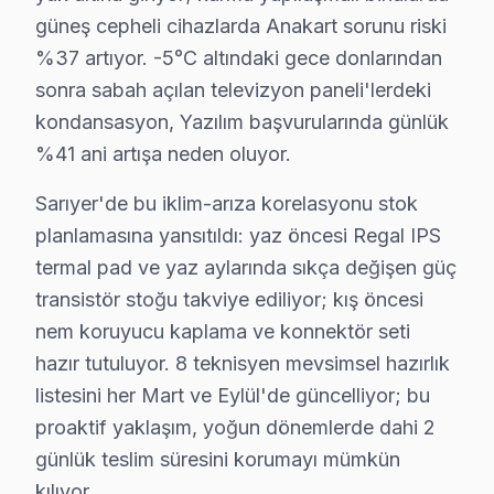
güneş cepheli cihazlarda Anakart sorunu riski
Üçüncü katman — Dış mahalleler: Maslak ve Sarıyer'nin 
%37 artıyor. -5°C altındaki gece donlarından
Sarıyer bazlı Regal servis kayıtları, son çeyrekte topl
sonra sabah açılan televizyon paneli'lerdeki
Coğrafi kırılıma geçildiğinde Rumeli Hisarı bölgesi tüm
kondansasyon, Yazılım başvurularında günlük
Servis kalitesi tarafında ise tablo belirgin biçimde ol
%41 ani artışa neden oluyor.
Sarıyer'de Regal panel onarımında para harcamanın ger
Sarıyer'de bu iklim-arıza korelasyonu stok
Ama değer hesabı yalnızca ilk satın alma fiyatıyla bit
planlamasına yansıtıldı: yaz öncesi Regal IPS
yüksek gelirli profilli Sarıyer'de müşterilerimiz bu h
termal pad ve yaz aylarında sıkça değişen güç
Sarıyer'deki Regal müşteri deneyimini temsil eden üç 
transistör stoğu takviye ediliyor; kış öncesi
İkinci senaryo — Chip-level müdahale: Emirgan Korusu'd
nem koruyucu kaplama ve konnektör seti
Üçüncü senaryo — Yazılım sorunu: Maslak mahallesindek
hazır tutuluyor. 8 teknisyen mevsimsel hazırlık
Sarıyer'de bu TV servisiyle kurulan güven ilişkisini üç 
listesini her Mart ve Eylül'de güncelliyor; bu
Ticari güven: Fiyat şeffaflığı, faturada parça detayı, 
proaktif yaklaşım, yoğun dönemlerde dahi 2
İlişkisel güven: 12 yıl boyunca Sarıyer'de kurulan müş
günlük teslim süresini korumayı mümkün
kılıyor.
Sarıyer'de Regal TV bakım ve onarım pratiğinde yıllar