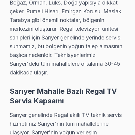
Boğaz, Orman, Lüks, Doğa yapısıyla dikkat
Regal televizyon'niz arızalandığında verileri (uygulam
çeker. Rumeli Hisarı, Emirgan Korusu, Maslak,
Regal güvenilirliği standartlarında Regal servisimiz: pa
Tarabya gibi önemli noktalar, bölgenin
Sarıyer Regal TV Bakım Paketi – Uzun Ömür İç
merkezini oluşturur. Regal televizyon ünitesi
sahipleri için Sarıyer genelinde yerinde servis
Düzenli bakım, Regal televizyonunuzun ömrünü uzatır 
sunmamız, bu bölgenin yoğun talep almasının
TV bakım hizmetlerimiz:
başlıca nedenidir. Teknisyenlerimiz
• Sarıyer'de toz ve ısı yönetimi optimizasyonu
Sarıyer'deki tüm mahallelere ortalama 30-45
• Güç kartı kondansatör ön kontrolü — Sarıyer servis
dakikada ulaşır.
• Sarıyer'de ekran pikseli ve renk kalibrasyonu
• Ses sistemi ve hoparlör temizliği — Sarıyer
Sarıyer Mahalle Bazlı Regal TV
• Sarıyer'de bağlantı portları ve konektör bakımı
Servis Kapsamı
Sarıyer bölgesinde Regal televizyonlarınız için yılda 
Sarıyer genelinde Regal akıllı TV teknik servis
Sarıyer Regal Ekspres Servis – Sabah Ara, Ö
hizmetimiz Sarıyer'nin tüm mahallelerine
ulaşıyor. Sarıyer'nin yoğun yerleşim
TV arızası beklemez — biz de bekletmeyiz. Sarıyer'de 