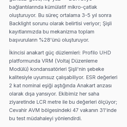
Şişli söz konusu model servis verisi, komşu ilçelerle 
bağlantılarında kümülatif mikro-çatlak
Arıza profili karşılaştırmasında ise durum farklı: Şişl
oluşturuyor. Bu süreç ortalama 3-5 yıl sonra
Çözüm hızı karşılaştırmasında Şişli iyi bir konumda: 
Backlight sorunu olarak belirtisi veriyor; Şişli
Şişli'de Profilo LED TV bakım ve onarım pratiğinde yı
kayıtlarımızda bu mekanizma toplam
başvuruların %28'ünü oluşturuyor.
İkincisi anakart güç düzlemleri: Profilo UHD platformu
Üçüncüsü eMMC depolama: Profilo LED modellerinde depo
İkincisi anakart güç düzlemleri: Profilo UHD
platformunda VRM (Voltaj Düzenleme
Şişli Mahalle Bazlı Profilo TV Servis Kapsamı
Modülü) kondansatörleri Şişli'nin şebeke
Şişli genelinde Profilo televizyon teknik servis hizmeti
kalitesiyle uyumsuz çalışabiliyor. ESR değerleri
19 Mayıs, Bozkurt, Cumhuriyet, Duatepe, Ergenekon, Ese
2 kat nominal eşiği aştığında Anakart arızası
Gülbahar, Halaskargazi, Halide Edip Adıvar, Halil Rıfa
olarak dışa yansıyor. Ekibimiz her saha
ziyaretinde LCR metre ile bu değerleri ölçüyor;
Mahmut Şevket Paşa, Mecidiyeköy, Meşrutiyet, Nişantaş
Cevahir AVM bölgesindeki 47 vakanın 31'inde
Profilo TV'lerde Sık Görülen Arızalar
bu test müdahaleyi yönlendirdi.