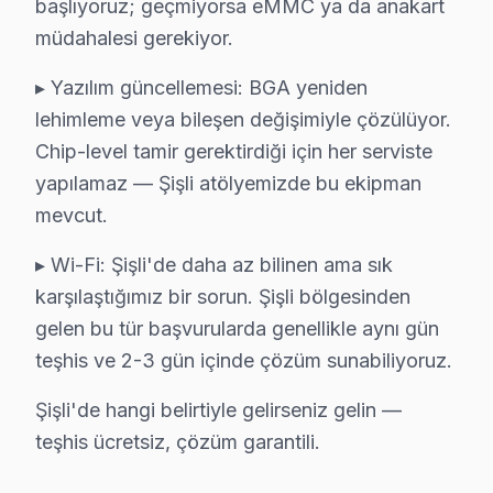
başlıyoruz; geçmiyorsa eMMC ya da anakart
• Şişli'de ekran panelleri (tüm boyut ve teknolojilerde)
müdahalesi gerekiyor.
• Şişli servisimizde LED aydınlatma şeritleri ve sürücü k
▸ Yazılım güncellemesi: BGA yeniden
• Şişli'de ana işlem kartı ve güç ünitesi
lehimleme veya bileşen değişimiyle çözülüyor.
• Şişli servisimizde sinyal kartı, inverter ve bağlantı por
Chip-level tamir gerektirdiği için her serviste
• Şişli'de 24 ay parça garantisi dahil
yapılamaz — Şişli atölyemizde bu ekipman
• Şişli stoğumuzda olmayan parçalar 2-5 iş gününde 
mevcut.
Muadil parça tercih etmeyin — Şişli'da orijinal Profilo
▸ Wi-Fi: Şişli'de daha az bilinen ama sık
karşılaştığımız bir sorun. Şişli bölgesinden
Şişli'de Profilo Servis Ne Kadar? 2025 Fiyat T
gelen bu tür başvurularda genellikle aynı gün
Şişli'da Profilo LED TV servis fiyatları, arıza türüne ve
teşhis ve 2-3 gün içinde çözüm sunabiliyoruz.
Şişli'de Profilo görüntüleme sistemi tamir fiyatları (202
Şişli'de hangi belirtiyle gelirseniz gelin —
• T-Con kartı değişimi: ₺350 – ₺900
teşhis ücretsiz, çözüm garantili.
• Anakart tamiri/değişimi: ₺500 – ₺1.800
• Kapasitör değişimi (anakart): ₺250 – ₺600