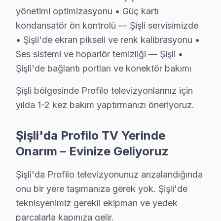
yönetimi optimizasyonu • Güç kartı
Serkan Y. — Profilo Servis Uzmanı
kondansatör ön kontrolü — Şişli servisimizde
15 yıllık Profilo TV tamir deneyimi. Şişli ve çevre ilçelere ye
• Şişli'de ekran pikseli ve renk kalibrasyonu •
· Profilo fabrika servis sertifikası
Ses sistemi ve hoparlör temizliği — Şişli •
· Orijinal ve OEM yedek parça tedarikçisi
Şişli'de bağlantı portları ve konektör bakımı
· 2010'dan günümüze tüm Profilo modelleri
Şişli bölgesinde Profilo televizyonlarınız için
Şişli Servis İstatistikleri
yılda 1-2 kez bakım yaptırmanızı öneriyoruz.
· Şişli'de
480+
Profilo TV tamiri
· Müşteri memnuniyeti
%98
· Ortalama tamir süresi:
1–2 iş günü
Şişli'da Profilo TV Yerinde
· Tüm işlemler
2 yıl garantili
Onarım – Evinize Geliyoruz
Şişli'da Profilo televizyonunuz arızalandığında
Bu sayfayla ilgili hizmet sayfaları:
onu bir yere taşımanıza gerek yok. Şişli'de
↑ Profilo Servis Ana Sayfası
teknisyenimiz gerekli ekipman ve yedek
parçalarla kapınıza gelir.
↑ Şişli TV Servis Merkezi