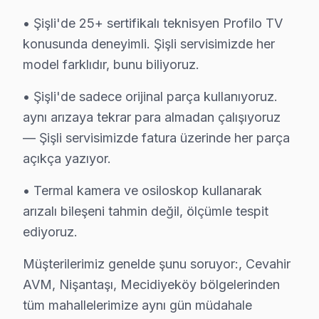
✓ 15+ Yıl Deneyim
• Şişli'de 25+ sertifikalı teknisyen Profilo TV
✓ Yazılı Garanti Belgesi
konusunda deneyimli. Şişli servisimizde her
✓ Orijinal Yedek Parça
model farklıdır, bunu biliyoruz.
✓ Ücretsiz Arıza Tespiti
• Şişli'de sadece orijinal parça kullanıyoruz.
aynı arızaya tekrar para almadan çalışıyoruz
Profilo vs Diğer Markalar: Şişli Servis Karşılaş
— Şişli servisimizde fatura üzerinde her parça
Şişli ilçesinde Profilo televizyonunuz tamirinin diğer m
açıkça yazıyor.
Şişli'nin ulaşım ağı, metro ve otobüs hatları ile olduk
• Termal kamera ve osiloskop kullanarak
Profilo’nun ve diğer panel markalarının arasında tami
arızalı bileşeni tahmin değil, ölçümle tespit
Somut gözlemler, özellikle 2020-2022 yıllarında üretile
ediyoruz.
Profilo Arıza Türleri: Markalar Arası Fark
Müşterilerimiz genelde şunu soruyor:, Cevahir
AVM, Nişantaşı, Mecidiyeköy bölgelerinden
Profilo ekran’lerde Şişli bölgesinden gelen en sık tekn
tüm mahallelerimize aynı gün müdahale
1.
Panel Sorunu