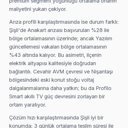
premium segment yoğunluğu ortalama onarım
Profilo Servisi: Şişli Yerel Bilgi
maliyetini yukarı çekiyor.
Şişli ilçesi, İstanbul Avrupa Yakası'nın yaklaşık 330.000
Arıza profili karşılaştırmasında ise durum farklı:
Şişli'de Anakart arızası başvuruları %28 ile
Neden Şişli'de Profilo teknik desteği Tercih Ed
bölge ortalamasının üzerinde; ancak Yazılım
Şişli Profilo TV Ekran Anakart Profesyonel Servis ve Tamir
güncellemesi vakaları bölge ortalamasının
Şişli'da Profilo TV'niz bozulduğunda aklınıza birkaç sor
%43 altında kalıyor. Bu asimetri, ilçenin
• Şişli'de 25+ sertifikalı teknisyen Profilo TV konusund
elektrik altyapısı kalitesiyle doğrudan
• Şişli'de sadece orijinal parça kullanıyoruz. aynı arı
bağlantılı. Cevahir AVM çevresi ve Nişantaşı
• Termal kamera ve osiloskop kullanarak arızalı bileşe
bölgesindeki eski konut stoğu voltaj
dalgalanmalarına daha yatkın; bu da Profilo
Müşterilerimiz genelde şunu soruyor:, Cevahir AVM, Niş
Smart akıllı TV güç devresini zorlayan bir
Şişli × Profilo: Yerel İçerik ve Deneyim
ortam yaratıyor.
Şişli'de Profilo servis rotasyonunun nasıl planlandığı
Çözüm hızı karşılaştırmasında Şişli iyi bir
karma yapılaşmalı konut dokusunun hakim olduğu mahalle
konumda: 3 günlük ortalama teslim süresi ile