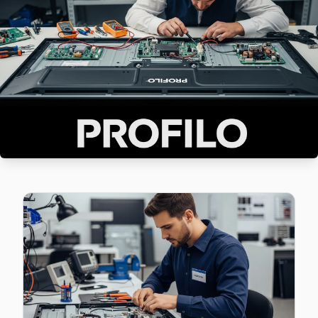
Şişli'da Esentepe mahallesi için Profilo TV tamir randevu
Şişli Profilo Servis →
Eskişehir Profilo Servis
Şişli'nın Eskişehir bölgesindeki Profilo müşterilerimiz tami
Eskişehir Profilo Açılmıyor Arıza →
Feriköy Profilo Servis
Feriköy sakinlerine özel: Profilo TV tamirinde parça değişimi
Profilo Servis Merkezi →
Fulya Profilo Servis
Fulya mahallesi Profilo TV servisinde şeffaf çalışıyoruz: han
Fulya Profilo Açılmıyor Arıza →
Gülbahar Profilo Servis
Profilo TV'de T-Con kart arızası Gülbahar mahallesinde sık 