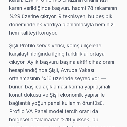
• Şişli'de ekran pikseli ve renk kalibrasyonu
kararı verildiğinde başvuru hacmi 78 rakamının
• Ses sistemi ve hoparlör temizliği — Şişli
%29 üzerine çıkıyor. 9 teknisyen, bu beş pik
• Şişli'de bağlantı portları ve konektör bakımı
döneminde ek vardiya planlamasıyla hem hızı
Şişli bölgesinde Profilo televizyonlarınız için yılda 1-
hem kaliteyi koruyor.
Şişli'da Profilo TV Yerinde Onarım – Evinize G
Şişli Profilo servis verisi, komşu ilçelerle
karşılaştırıldığında ilginç farklılıklar ortaya
Şişli'da Profilo televizyonunuz arızalandığında onu bir
çıkıyor. Aylık başvuru başına aktif cihaz oranı
Yerinde onarım işlemi sürecimiz — Şişli:
hesaplandığında Şişli, Avrupa Yakası
• Şişli'de aynı gün servis randevusu
ortalamasının %16 üzerinde seyrediyor —
• Şişli'de taşıma masrafı ve riski yok
bunun başlıca açıklaması karma yapılaşmalı
• Şişli'de arıza anında teşhis ve müdahale
konut dokusu ve Şişli ekonomik yapısı ile
• Şişli servisimizde orijinal yedek parça ile hizmet
bağlantılı yoğun panel kullanım örüntüsü.
• Şişli'de 2 yıl işçilik garantisi
Profilo VA Panel model tercih oranı da
Profilo panel ürünleriniz için Şişli'de güvenilir ve hızl
bölgesel ortalamadan %19 yüksek; bu