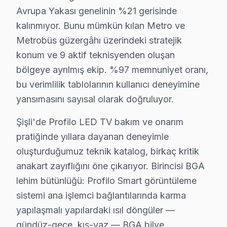
Acil vaka protokolü farklı işliyor: Şişli'de sabah 09:
Avrupa Yakası genelinin %21 gerisinde
Şişli'deki söz konusu model müşteri deneyimini temsil
kalınmıyor. Bunu mümkün kılan Metro ve
İkinci senaryo — Chip-level müdahale: Nişantaşı'daki t
Metrobüs güzergâhı üzerindeki stratejik
konum ve 9 aktif teknisyenden oluşan
Üçüncü senaryo — Yazılım sorunu: Mecidiyeköy mahallesi
bölgeye ayrılmış ekip. %97 memnuniyet oranı,
Şişli'de Profilo servisiyle kurulan güven ilişkisini üç 
bu verimlilik tablolarının kullanıcı deneyimine
Ticari güven: Fiyat şeffaflığı, faturada parça detayı, 
yansımasını sayısal olarak doğruluyor.
İlişkisel güven: 19 yıl boyunca Şişli'de kurulan müşter
Şişli'de Profilo televizyon paneli tamiri için gerçek
Şişli'de Profilo LED TV bakım ve onarım
pratiğinde yıllara dayanan deneyimle
Bu rakamlar Şişli'deki son 78 vakadan elde edilen gerç
oluşturduğumuz teknik katalog, birkaç kritik
Fiyatlandırma prensibimiz üç sütuna dayanıyor: Birincisi
anakart zayıflığını öne çıkarıyor. Birincisi BGA
Şişli'deki Profilo servis hacmi takvim boyunca beş bel
lehim bütünlüğü: Profilo Smart görüntüleme
İkinci pik — Mart sonu: Bahar temizliği sırasında hasar
sistemi ana işlemci bağlantılarında karma
Üçüncü pik — Haziran: Ramazan Bayramı ve yaz tatili ba
yapılaşmalı yapılardaki ısıl döngüler —
Beşinci pik — Kasım: Alışveriş sezonu kampanyaları önc
gündüz-gece, kış-yaz — BGA bilye