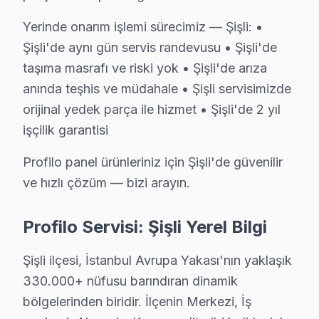
Yerinde onarım işlemi sürecimiz — Şişli: •
Şişli'de aynı gün servis randevusu • Şişli'de
taşıma masrafı ve riski yok • Şişli'de arıza
Şişli Yakın İlçelerde Profilo Servisi
anında teşhis ve müdahale • Şişli servisimizde
· Arnavutköy Profilo
· Avcılar Profilo
orijinal yedek parça ile hizmet • Şişli'de 2 yıl
işçilik garantisi
· Bağcılar Profilo
· Bahçelievler Profilo
Profilo panel ürünleriniz için Şişli'de güvenilir
ve hızlı çözüm — bizi arayın.
· Bakırköy Profilo
· Başakşehir Profilo
Profilo Servisi: Şişli Yerel Bilgi
· Bayrampaşa Profilo
· Beşiktaş Profilo
Şişli ilçesi, İstanbul Avrupa Yakası'nın yaklaşık
Şişli Diğer Marka Servisleri
330.000+ nüfusu barındıran dinamik
· Şişli Sony
· Şişli Philips
bölgelerinden biridir. İlçenin Merkezi, İş