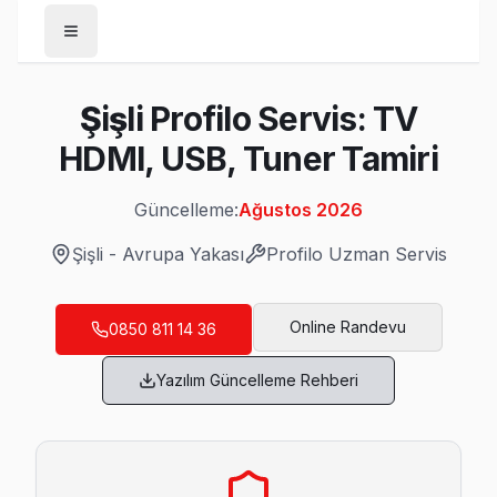
Anasayfa
Şişli Profilo Servis: TV
/
Şişli
HDMI, USB, Tuner Tamiri
/
Profilo
Güncelleme:
Ağustos 2026
Son Güncelleme:
Ağustos 2026
Şişli
-
Avrupa Yakası
Profilo
Uzman Servis
Online Randevu
0850 811 14 36
Şişli'da Mahalle Mahalle Profilo TV Servis
Yazılım Güncelleme Rehberi
19 Mayıs Profilo Servis
19 Mayıs semtindeki Profilo TV sorunları için kapıya kadar s
19 Mayıs Profilo Anakart Tamiri →