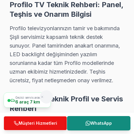
Profilo TV Teknik Rehberi: Panel,
• Ses kartı/hoparlör tamiri: ₺300 – ₺700
Teşhis ve Onarım Bilgisi
• Panel (ekran) değişimi: ₺1.500 – ₺8.000 (boyut ve te
• Yazılım güncelleme ve hata giderme: ₺200 – ₺500
Profilo televizyonlarınızın tamir ve bakımında
• LED backlight tamiri: ₺500 – ₺2.000
Şişli servisimiz kapsamlı teknik destek
• Güç kartı (power board) tamiri: ₺400 – ₺1.200
sunuyor. Panel tamirinden anakart onarımına,
Şişli fiyat politikamız — Şişli servisimizde geçerli kuralla
LED backlight değişiminden yazılım
sorunlarına kadar tüm Profilo modellerinde
• Şişli'de ücretsiz arıza teşhisi (düzeltme yapılırsa)
uzman ekibimiz hizmetinizdedir. Teşhis
• servisimizde parça ve işçilik fiyatları ayrı belirtilir
ücretsiz, fiyat netleşmeden onay verilmez.
• Şişli'de kapıda nakit veya kredi kartı ile ödeme
• Taksit seçeneği mevcuttur
Profilo TV Teknik Profil ve Servis
Gezici servis aracımız
Not: Şişli'de nihai fiyat, arıza teşhisinden sonra kesin ol
6
araç
7 km
Rehberi
Şişli'da Profilo Servis Garantisi – 2 Yıl Kapsam
Profilo TV Teknik Servis Rehberi
Müşteri Hizmetleri
WhatsApp
Profilo TV Servis Garanti Belgesi – Yazılı ve İmzalı Güvence