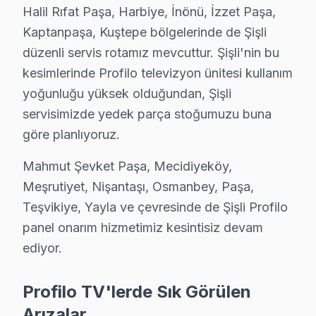
Profilo televizyonunuz beklenmedik bir anda arıza mı y
Halil Rıfat Paşa, Harbiye, İnönü, İzzet Paşa,
Kaptanpaşa, Kuştepe bölgelerinde de Şişli
Profilo ekran'lerde gözlemlenen başlıca teknik sorunla
düzenli servis rotamız mevcuttur. Şişli'nin bu
• Şişli'de Ekran Arızaları: Panel çizgisi, renk bozukluğ
kesimlerinde Profilo televizyon ünitesi kullanım
• Şişli'de Güç Sorunları: Kırmızı ışık yanıp sönüyor, t
yoğunluğu yüksek olduğundan, Şişli
• Şişli'de Ses Arızaları: Hoparlör bozukluğu, ses yok, 
servisimizde yedek parça stoğumuzu buna
• Şişli'de Kart Arızaları: T-Con kartı, power board, a
göre planlıyoruz.
• Şişli'de Yazılım Sorunları: Uygulama açılmıyor, Wi-
Mahmut Şevket Paşa, Mecidiyeköy,
• Şişli'de Bağlantı Sorunları: HDMI algılanmıyor, USB 
Meşrutiyet, Nişantaşı, Osmanbey, Paşa,
Chip-level arıza giderme kapasitemizle Şişli'deki Profilo
Teşvikiye, Yayla ve çevresinde de Şişli Profilo
Şişli Profilo TV Teknik Destek Kapsamımız
panel onarım hizmetimiz kesintisiz devam
ediyor.
Şişli'de Profilo LED TV sahiplerine sunduğumuz teknik
VA Panel/IPS Panel ve Ekran Onarımı: Renk bozulması, 
Profilo TV'lerde Sık Görülen
Kart Düzeyinde Tamir: Ana kart, güç kartı ve T-Con ka
Arızalar