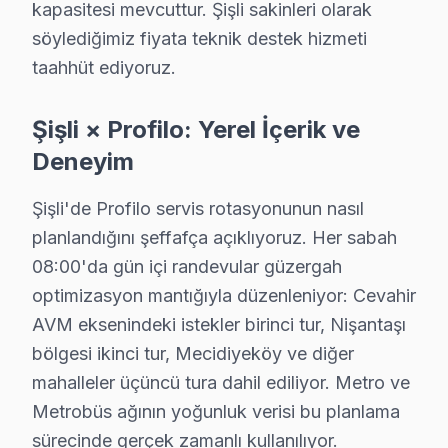
kapasitesi mevcuttur. Şişli sakinleri olarak
Teknik adı
: LCD/LED panel arızası
söylediğimiz fiyata teknik destek hizmeti
Fiziksel belirtisi
: Ekranda renk bozulmaları, ka
taahhüt ediyoruz.
Neden
: Profilo, bazı modellerinde kullanılan pane
Fiyat aralığı (2025)
: ₺2,500 - ₺4,000
Şişli × Profilo: Yerel İçerik ve
Etkilenen modeller
: Profilo PHD 49DTV
Deneyim
2.
Anakart Arızası
Teknik adı
: Ana kontrol kartı arızası
Şişli'de Profilo servis rotasyonunun nasıl
Fiziksel belirtisi
: televizyonunuz’nin açılmamas
planlandığını şeffafça açıklıyoruz. Her sabah
Neden
: Düşük kalite bileşenler ve ısıl dayanıklıl
08:00'da gün içi randevular güzergah
Fiyat aralığı (2025)
: ₺1,200 - ₺2,000
optimizasyon mantığıyla düzenleniyor: Cevahir
Etkilenen modeller
: Profilo PHD 55DTV
AVM eksenindeki istekler birinci tur, Nişantaşı
3.
Güç Kartı Problemleri
bölgesi ikinci tur, Mecidiyeköy ve diğer
Teknik adı
: Güç kaynağı arızası
mahalleler üçüncü tura dahil ediliyor. Metro ve
Fiziksel belirtisi
: ekran’nin açılırken kapanması
Metrobüs ağının yoğunluk verisi bu planlama
Neden
: Yanlış voltaj beslemesi ya da tasarım kayn
sürecinde gerçek zamanlı kullanılıyor.