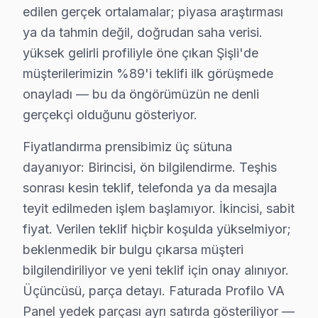
edilen gerçek ortalamalar; piyasa araştırması
Profilo set tamiri için Şişli bölgesindeki fiyatlar 2025 y
ya da tahmin değil, doğrudan saha verisi.
Panel/Ekran Değişimi:
yüksek gelirli profiliyle öne çıkan Şişli'de
32" TV: 2.500 ₺ - 3.500 ₺
müşterilerimizin %89'i teklifi ilk görüşmede
43-55" televizyon: 3.500 ₺ - 5.000 ₺
onayladı — bu da öngörümüzün ne denli
65" ve üstü: 5.000 ₺ - 8.000 ₺
gerçekçi olduğunu gösteriyor.
Anakart Tamiri:
Model serisine göre değişiklik gösterir, genellikle
Fiyatlandırma prensibimiz üç sütuna
Güç Kartı Değişimi:
dayanıyor: Birincisi, ön bilgilendirme. Teşhis
1.000 ₺ - 2.000 ₺
sonrası kesin teklif, telefonda ya da mesajla
LED Backlight Tamiri:
teyit edilmeden işlem başlamıyor. İkincisi, sabit
1.200 ₺ - 2.500 ₺
fiyat. Verilen teklif hiçbir koşulda yükselmiyor;
T-Con Kart Değişimi:
beklenmedik bir bulgu çıkarsa müşteri
1.000 ₺ - 2.000 ₺
bilgilendiriliyor ve yeni teklif için onay alınıyor.
Üçüncüsü, parça detayı. Faturada Profilo VA
Yazılım/Firmware İşlemleri:
500 ₺ - 1.000 ₺
Panel yedek parçası ayrı satırda gösteriliyor —