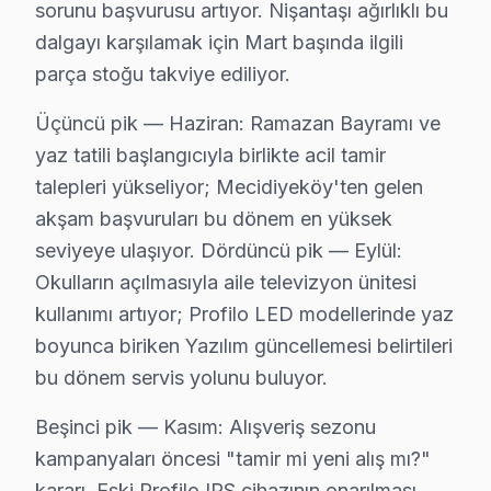
sorunu başvurusu artıyor. Nişantaşı ağırlıklı bu
Yeni bir Profilo televizyon aldıysanız, Şişli'da profes
dalgayı karşılamak için Mart başında ilgili
Sunduğumuz kurulum seçenekleri:
parça stoğu takviye ediliyor.
• Şişli'de LED TV duvar askısı montajı (sabit, eğimli, d
• Şişli servisimizde gizli kablo düzeni ve kanal montajı
Üçüncü pik — Haziran: Ramazan Bayramı ve
yaz tatili başlangıcıyla birlikte acil tamir
• Şişli'de HDMI, ses sistemi ve uydu bağlantı kurulum
talepleri yükseliyor; Mecidiyeköy'ten gelen
• Şişli'de Smart görüntüleme sistemi ağ yapılandırmas
akşam başvuruları bu dönem en yüksek
• Şişli servisimizde ekran kalibrasyon ve görüntü ayarl
seviyeye ulaşıyor. Dördüncü pik — Eylül:
Profilo televizyon paneli'nizin ilk açılışından itibaren 
Okulların açılmasıyla aile televizyon ünitesi
kullanımı artıyor; Profilo LED modellerinde yaz
Şişli Profilo TV Bakım Hizmeti – Arızaları Önle
boyunca biriken Yazılım güncellemesi belirtileri
Düzenli bakım, Profilo televizyonunuzun ömrünü uzatı
bu dönem servis yolunu buluyor.
TV bakım hizmetlerimiz:
Beşinci pik — Kasım: Alışveriş sezonu
• Şişli'de toz ve ısı yönetimi optimizasyonu
kampanyaları öncesi "tamir mi yeni alış mı?"
• Güç kartı kondansatör ön kontrolü — Şişli servisimi
kararı. Eski Profilo IPS cihazının onarılması