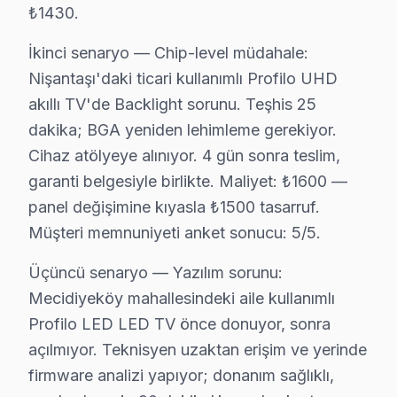
₺1430.
Esentepe'de Profilo TV Servisi
İkinci senaryo — Chip-level müdahale:
Esentepe Mahallesi'nde, Profilo ekran arızaları genellik
Nişantaşı'daki ticari kullanımlı Profilo UHD
akıllı TV'de Backlight sorunu. Teşhis 25
Eskişehir'de Profilo TV Servisi
dakika; BGA yeniden lehimleme gerekiyor.
Eskişehir Mahallesi, Profilo televizyonunuz tamir ihtiyaç
Cihaz atölyeye alınıyor. 4 gün sonra teslim,
garanti belgesiyle birlikte. Maliyet: ₺1600 —
Feriköy'de Profilo TV Servisi
panel değişimine kıyasla ₺1500 tasarruf.
Feriköy Mahallesi, Profilo televizyonunuz'lerde sıkça me
Müşteri memnuniyeti anket sonucu: 5/5.
Fulya'da Profilo TV Servisi
Üçüncü senaryo — Yazılım sorunu:
Fulya Mahallesi'nde, Profilo ekran'lerde en yaygın görü
Mecidiyeköy mahallesindeki aile kullanımlı
Profilo LED LED TV önce donuyor, sonra
Gülbahar'da Profilo TV Servisi
açılmıyor. Teknisyen uzaktan erişim ve yerinde
Gülbahar Mahallesi'nde, Profilo televizyon tamirleri gen
firmware analizi yapıyor; donanım sağlıklı,