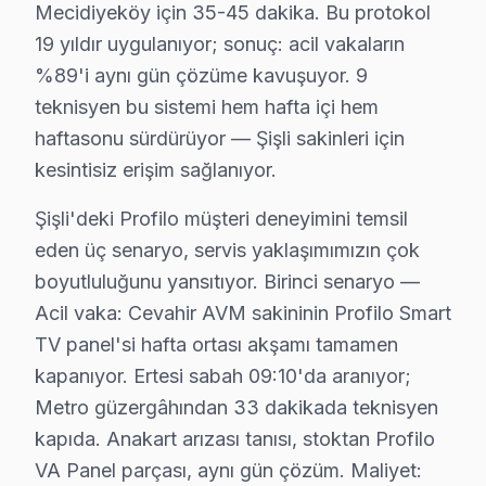
Mecidiyeköy için 35-45 dakika. Bu protokol
Şişli Mahallelerinde Profilo Servis Kapsamı
19 yıldır uygulanıyor; sonuç: acil vakaların
%89'i aynı gün çözüme kavuşuyor. 9
19 Mayıs'ta Profilo TV Servisi
teknisyen bu sistemi hem hafta içi hem
19 Mayıs Mahallesi'nde Profilo TV'lerden genellikle ekran
haftasonu sürdürüyor — Şişli sakinleri için
kesintisiz erişim sağlanıyor.
Bozkurt'ta Profilo TV Servisi
Şişli'deki Profilo müşteri deneyimini temsil
Bozkurt Mahallesi, Profilo ekran tamirinde sıkça görül
eden üç senaryo, servis yaklaşımımızın çok
Cumhuriyet'te Profilo TV Servisi
boyutluluğunu yansıtıyor. Birinci senaryo —
Cumhuriyet Mahallesi'nde, Profilo televizyonunuz tamir 
Acil vaka: Cevahir AVM sakininin Profilo Smart
TV panel'si hafta ortası akşamı tamamen
Duatepe'de Profilo TV Servisi
kapanıyor. Ertesi sabah 09:10'da aranıyor;
Duatepe Mahallesi, Profilo televizyon tamiratında sıkça
Metro güzergâhından 33 dakikada teknisyen
kapıda. Anakart arızası tanısı, stoktan Profilo
Ergenekon'da Profilo TV Servisi
VA Panel parçası, aynı gün çözüm. Maliyet:
Ergenekon Mahallesi, Profilo ekran tamirinde sıklıkla me