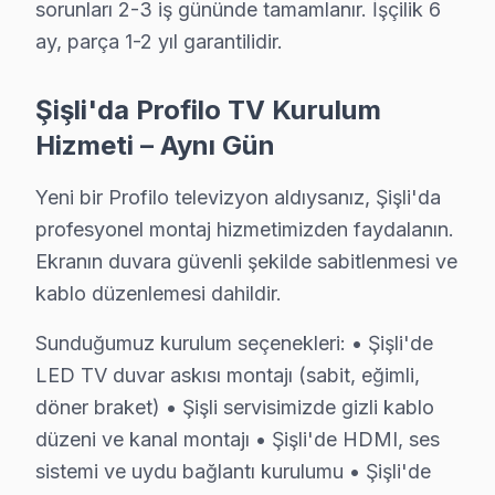
sorunları 2-3 iş gününde tamamlanır. İşçilik 6
Profilo Servis Merkezi →
ay, parça 1-2 yıl garantilidir.
Paşa Profilo Servis
Profilo TV Paşa adresinde firmware güncellemesi sonrası d
Şişli'da Profilo TV Kurulum
Paşa Profilo Açılmıyor Arıza →
Hizmeti – Aynı Gün
Teşvikiye Profilo Servis
Yeni bir Profilo televizyon aldıysanız, Şişli'da
Şişli'nın Teşvikiye bölgesindeki Profilo müşterilerimiz tami
profesyonel montaj hizmetimizden faydalanın.
Şişli Profilo Servis →
Ekranın duvara güvenli şekilde sabitlenmesi ve
Yayla Profilo Servis
kablo düzenlemesi dahildir.
Yayla mahallesi Profilo TV servis hattımız günlük olarak bu 
Sunduğumuz kurulum seçenekleri: • Şişli'de
Yayla Profilo Açılmıyor Arıza →
LED TV duvar askısı montajı (sabit, eğimli,
döner braket) • Şişli servisimizde gizli kablo
düzeni ve kanal montajı • Şişli'de HDMI, ses
Şişli Profilo TV Servis Hizmet Bölgesi
sistemi ve uydu bağlantı kurulumu • Şişli'de
Şişli bölgesine kapıya gelen Profilo TV tamir servisi hizmetimizi