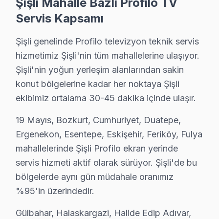
Şişli Mahalle Bazlı Profilo TV
Bosch Siemens kalitesi ilkeleri doğrultusunda bu marka 
Servis Kapsamı
Profilo TV Onarım Süreci
Şişli genelinde Profilo televizyon teknik servis
1. Müşteri bildirir, servis ekibi arıza semptomlarını di
hizmetimiz Şişli'nin tüm mahallelerine ulaşıyor.
2. Termal kamera, osiloskop, ESR ölçer ile elektronik bil
Şişli'nin yoğun yerleşim alanlarından sakin
3. Arıza kaynağı tespit edilir: panel mi, anakart mı, güç
konut bölgelerine kadar her noktaya Şişli
4. Yazılı fiyat teklifi sunulur; onay olmadan işlem başla
ekibimiz ortalama 30-45 dakika içinde ulaşır.
5. Orijinal veya OEM eşdeğer bu TV parça ile onarım 
6. Tüm fonksiyonlar kapsamlı test edilir; garanti belgesi 
19 Mayıs, Bozkurt, Cumhuriyet, Duatepe,
Ergenekon, Esentepe, Eskişehir, Feriköy, Fulya
Profilo panel Bakım Tavsiyeleri
mahallelerinde Şişli Profilo ekran yerinde
bu marka akıllı TV'ler için en yaygın kullanıcı hatası;
servis hizmeti aktif olarak sürüyor. Şişli'de bu
Profilo görüntüleme sistemi'niz arızalandığında verile
bölgelerde aynı gün müdahale oranımız
Profilo güvenilirliği standartlarında Profilo servisimiz
%95'in üzerindedir.
Şişli Profilo TV Arızaları – Televizyonunuz So
Gülbahar, Halaskargazi, Halide Edip Adıvar,