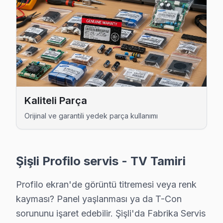
İnönü Profilo Servis
Şişli'da İnönü mahallesi için Profilo TV fiyat teklifi almak i
Profilo Servis Merkezi →
İzzet Paşa Profilo Servis
İzzet Paşa'de Profilo TV güç kartı kondansatör şişmesi en yay
İzzet Paşa Profilo Açılmıyor Arıza →
Kaliteli Parça
Kaptanpaşa Profilo Servis
Orijinal ve garantili yedek parça kullanımı
Kaptanpaşa sakinleri Profilo TV arızaları için sık bizi tercih e
Şişli TV Servis Merkezi →
Şişli Profilo servis - TV Tamiri
Kuştepe Profilo Servis
Şişli'da Kuştepe bölgesi dahil tüm hizmet alanımızda Profilo 
Profilo ekran'de görüntü titremesi veya renk
Profilo Servis Merkezi →
kayması? Panel yaşlanması ya da T-Con
sorununu işaret edebilir. Şişli'da Fabrika Servis
Mahmut Şevket Paşa Profilo Servis