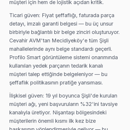
İzzet Paşa Mahallesi, tarihi dokusu ve sakin yapısı ile
müşteri için hem de lojistik açıdan kritik.
Ticari güven: Fiyat şeffaflığı, faturada parça
Kaptanpaşa'da Profilo TV Servisi
detayı, imzalı garanti belgesi — bu üç unsur
Kaptanpaşa Mahallesi, birbiriyle bağlantılı yolları ve k
birbiriyle bağlantılı bir belge zinciri oluşturuyor.
Kuştepe'de Profilo TV Servisi
Cevahir AVM'tan Mecidiyeköy'e tüm Şişli
mahallelerinde aynı belge standardı geçerli.
Kuştepe Mahallesi, müreffeh bir yaşam alanı sunarken, Pr
Profilo Smart görüntüleme sistemi onarımında
Mahmut Şevket Paşa'da Profilo TV Servisi
kullanılan yedek parçanın tedarik kanalı
Mahmut Şevket Paşa Mahallesi, sakin bir yaşam alanı sun
müşteri talep ettiğinde belgeleniyor — bu
şeffaflık politikasının pratiğe yansıması.
Mecidiyeköy'de Profilo TV Servisi
İlişkisel güven: 19 yıl boyunca Şişli'de kurulan
Mecidiyeköy Mahallesi, hem ticari hem de konut alanlar
müşteri ağı, yeni başvuruların %32'ini tavsiye
Meşrutiyet'de Profilo TV Servisi
kanalıyla üretiyor. Nişantaşı bölgesindeki
Meşrutiyet Mahallesi, dinamik yapısı ve sosyal olanaklar
müşterilerin önemli kısmı ilk kez bize
başkasının yönlendirmesiyle geliyor — bu