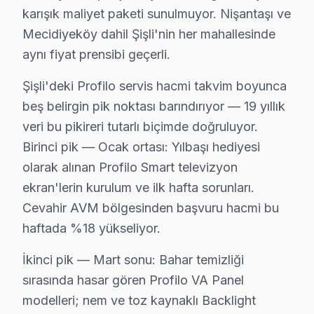
karışık maliyet paketi sunulmuyor. Nişantaşı ve
Yerinde onarım vs Atölye Fiyat Farkı:
Mecidiyeköy dahil Şişli'nin her mahallesinde
Yerinde tamir ücreti genellikle 200 ₺ - 500 ₺ ek 
aynı fiyat prensibi geçerli.
Fiyatları etkileyen başlıca faktörler arasında garanti d
Şişli'deki Profilo servis hacmi takvim boyunca
Şişli'de En İyi Profilo Servis: Neden Fabrika Se
beş belirgin pik noktası barındırıyor — 19 yıllık
Fabrika Servis, Şişli bölgesinde Profilo televizyonunuz
veri bu pikireri tutarlı biçimde doğruluyor.
Ayrıca, sunmuş olduğumuz 6 aylık garanti ile, yaptığımı
Birinci pik — Ocak ortası: Yılbaşı hediyesi
olarak alınan Profilo Smart televizyon
Sonuç olarak, Şişli bölgesinde Profilo TV tamiri için Fa
ekran'lerin kurulum ve ilk hafta sorunları.
Cevahir AVM bölgesinden başvuru hacmi bu
Şişli Profilo servis - TV Tamiri
haftada %18 yükseliyor.
Profilo ekran'de görüntü titremesi veya renk kayması? 
İkinci pik — Mart sonu: Bahar temizliği
25+ sertifikalı teknisyen kişilik ekip, Profilo UHD pa
sırasında hasar gören Profilo VA Panel
Şişli'da Profilo TV Kurulum Hizmeti – Aynı Gün
modelleri; nem ve toz kaynaklı Backlight