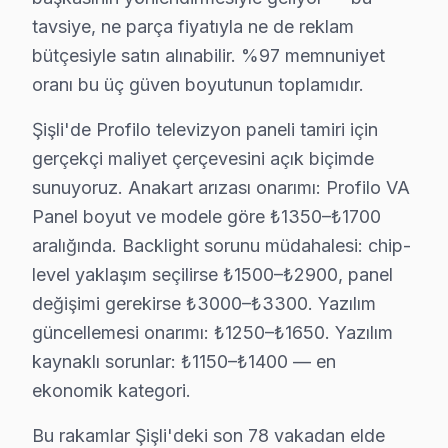
Nişantaşı'nda Profilo TV Servisi
tavsiye, ne parça fiyatıyla ne de reklam
Nişantaşı Mahallesi, lüks yaşam alanları ve butik dükka
bütçesiyle satın alınabilir. %97 memnuniyet
oranı bu üç güven boyutunun toplamıdır.
Osmanbey'de Profilo TV Servisi
Şişli'de Profilo televizyon paneli tamiri için
Osmanbey Mahallesi, merkezi konumu ile dikkat çekerken, 
gerçekçi maliyet çerçevesini açık biçimde
Paşa'da Profilo TV Servisi
sunuyoruz. Anakart arızası onarımı: Profilo VA
Paşa Mahallesi, sakin atmosferi ile dikkat çekerken, Pro
Panel boyut ve modele göre ₺1350–₺1700
aralığında. Backlight sorunu müdahalesi: chip-
Teşvikiye'de Profilo TV Servisi
level yaklaşım seçilirse ₺1500–₺2900, panel
Teşvikiye, modern yaşam alanlarıyla dikkat çeken bir ma
değişimi gerekirse ₺3000–₺3300. Yazılım
güncellemesi onarımı: ₺1250–₺1650. Yazılım
Yayla'da Profilo TV Servisi
kaynaklı sorunlar: ₺1150–₺1400 — en
Yayla Mahallesi, genellikle genç nüfusu ve aile yapısıy
ekonomik kategori.
Profilo Tamir Maliyeti Karşılaştırması 2025
Bu rakamlar Şişli'deki son 78 vakadan elde