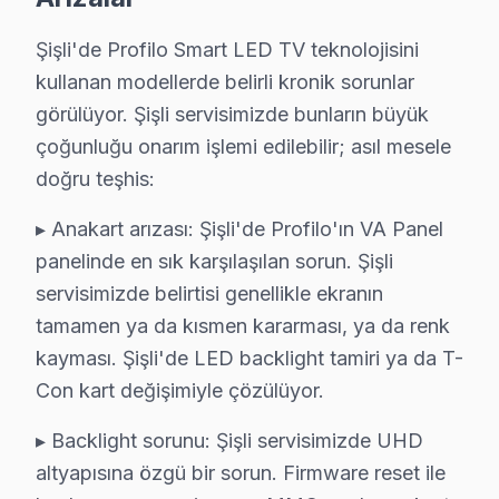
Smart görüntüleme sistemi Platform Sorunları: Smart 
Port ve Bağlantı Tamiri: HDMI, USB ve optik ses çıkış
Şişli'de Profilo Smart LED TV teknolojisini
» Şişli genelinde mobil servis ekibimizle yerinde teknik 
kullanan modellerde belirli kronik sorunlar
görülüyor. Şişli servisimizde bunların büyük
Profilo Servisi Garanti ve Sonrası Destek
çoğunluğu onarım işlemi edilebilir; asıl mesele
doğru teşhis:
Şişli Profilo TV Servis Garanti Belgesi - 1 Yıl Parça Güvencesi
Şişli'de Profilo ekran tamirinde garanti politikamız nett
▸ Anakart arızası: Şişli'de Profilo'ın VA Panel
Şişli servisinde işçilik garantisi: Profilo tamiri 6 ay
panelinde en sık karşılaşılan sorun. Şişli
bu cihaz parça garantisi: Şişli'de değiştirdiğimiz Profil
servisimizde belirtisi genellikle ekranın
Garanti belgesi: Her Şişli Profilo tamiri sonrası imzalı, tar
tamamen ya da kısmen kararması, ya da renk
kayması. Şişli'de LED backlight tamiri ya da T-
Şişli servis sonrası erişim: "Profilo TV'min sesi değişt
Con kart değişimiyle çözülüyor.
Profilo Orijinal Yedek Parça Garantisi – Şişli S
▸ Backlight sorunu: Şişli servisimizde UHD
Şişli'de orijinal Profilo yedek parça kullanmak, panel'
altyapısına özgü bir sorun. Firmware reset ile
Şişli'de temin ettiğimiz parçalar: