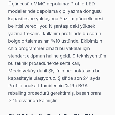
Şişli'de Profilo Smart LED TV teknolojisini kullanan mo
Üçüncüsü eMMC depolama: Profilo LED
▸ Anakart arızası: Şişli'de Profilo'ın VA Panel panelin
modellerinde depolama çipi yazma döngüsü
▸ Backlight sorunu: Şişli servisimizde UHD altyapısın
kapasitesine yaklaşınca Yazılım güncellemesi
▸ Yazılım güncellemesi: BGA yeniden lehimleme veya bil
belirtisi verebiliyor. Nişantaşı'daki yüksek
▸ Wi-Fi: Şişli'de daha az bilinen ama sık karşılaştığım
yazma frekanslı kullanım profilinde bu sorun
bölge ortalamasının %10 üstünde. Ekibimizin
Şişli'de hangi belirtiyle gelirseniz gelin — teşhis ücrets
chip programmer cihazı bu vakalar için
Profilo TV Teknik Rehberi: Panel, Teşhis ve On
standart ekipman haline geldi. 9 teknisyen tüm
bu teknik prosedürlerde sertifikalı;
Profilo televizyonlarınızın tamir ve bakımında Şişli s
Mecidiyeköy dahil Şişli'nin her noktasına bu
Profilo TV Teknik Profil ve Servis Rehberi
kapasiteyle ulaşıyoruz. Şişli'de son 24 ayda
Profilo anakart tamirlerinin %16'i BGA
Profilo TV Teknik Servis Rehberi
reballing prosedürü gerektirmiş, başarı oranı
Profilo TV'lerde En Sık Karşılaşılan Arızalar
%16 civarında kalmıştır.
Profilo servisimizde en yaygın Hotel mod kilitleme arıza
Profilo Servis Yaklaşımımız