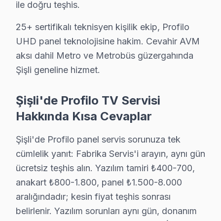
ile doğru teşhis.
Şişli'nın Mahmut Şevket Paşa bölgesindeki Profilo müşterile
Mahmut Şevket Paşa Profilo Açılmıyor Arıza →
25+ sertifikalı teknisyen kişilik ekip, Profilo
UHD panel teknolojisine hakim. Cevahir AVM
Mecidiyeköy Profilo Servis
aksı dahil Metro ve Metrobüs güzergahında
Mecidiyeköy mahallesi Profilo TV servis hattımız günlük ola
Şişli geneline hizmet.
Şişli TV Servis Merkezi →
Meşrutiyet Profilo Servis
Şişli'de Profilo TV Servisi
Şişli'nın Meşrutiyet bölgesindeki Profilo müşterilerimiz tam
Hakkında Kısa Cevaplar
Şişli Profilo Servis →
Şişli'de Profilo panel servis sorunuza tek
Nişantaşı Profilo Servis
cümlelik yanıt: Fabrika Servis'i arayın, aynı gün
Nişantaşı sakinleri için Profilo TV tamir hizmetimiz: teşhis ü
ücretsiz teşhis alın. Yazılım tamiri ₺400-700,
Nişantaşı Profilo Açılmıyor Arıza →
anakart ₺800-1.800, panel ₺1.500-8.000
aralığındadır; kesin fiyat teşhis sonrası
Osmanbey Profilo Servis
belirlenir. Yazılım sorunları aynı gün, donanım
Şişli'da Osmanbey mahallesi Profilo kullanıcıları arıza son