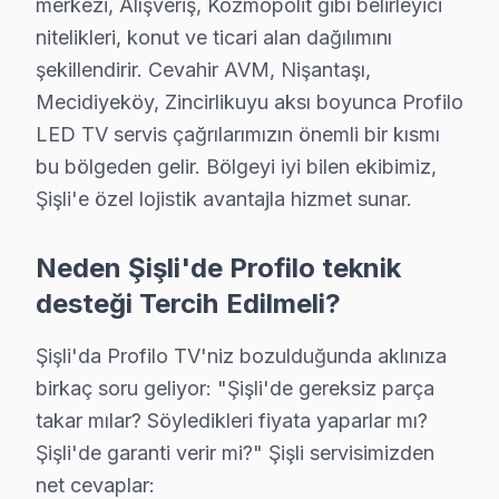
merkezi, Alışveriş, Kozmopolit gibi belirleyici
· Şişli Hi-Level
· Şişli iFFALCON
nitelikleri, konut ve ticari alan dağılımını
şekillendirir. Cevahir AVM, Nişantaşı,
· Şişli Samsung
· Şişli LG
Mecidiyeköy, Zincirlikuyu aksı boyunca Profilo
LED TV servis çağrılarımızın önemli bir kısmı
· Şişli Panasonic
· Şişli Toshiba
bu bölgeden gelir. Bölgeyi iyi bilen ekibimiz,
Şişli'e özel lojistik avantajla hizmet sunar.
Neden Şişli'de Profilo teknik
Şişli'de Profilo TV Servisi Hakkında Kısa Ce
desteği Tercih Edilmeli?
Şişli'de Profilo panel servis sorunuza tek cümlelik ya
Şişli'da Profilo TV'niz bozulduğunda aklınıza
birkaç soru geliyor: "Şişli'de gereksiz parça
takar mılar? Söyledikleri fiyata yaparlar mı?
Şişli'de garanti verir mi?" Şişli servisimizden
Profilo Servis: 15 Yıl Deneyim
net cevaplar: