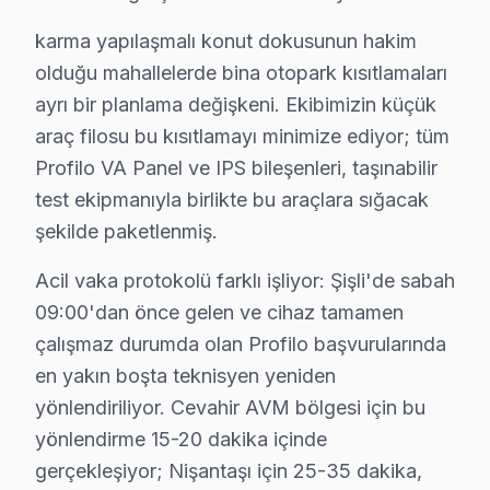
Fiyat aralığı (2025)
: ₺1,000 - ₺1,800
karma yapılaşmalı konut dokusunun hakim
Etkilenen modeller
: Profilo PHD 43DTV
olduğu mahallelerde bina otopark kısıtlamaları
4.
Backlight Sorunları
ayrı bir planlama değişkeni. Ekibimizin küçük
Teknik adı
: Arka aydınlatma arızası
araç filosu bu kısıtlamayı minimize ediyor; tüm
Fiziksel belirtisi
: Ekranın karanlık olması veya kı
Profilo VA Panel ve IPS bileşenleri, taşınabilir
Neden
: Kalitesiz LED bileşenleri ve tasarım zayıfl
test ekipmanıyla birlikte bu araçlara sığacak
Fiyat aralığı (2025)
: ₺1,500 - ₺3,000
şekilde paketlenmiş.
Etkilenen modeller
: Profilo PHD 55DTV
5.
Yazılım Hataları
Acil vaka protokolü farklı işliyor: Şişli'de sabah
Teknik adı
: Yazılım güncelleme problemi
09:00'dan önce gelen ve cihaz tamamen
Fiziksel belirtisi
: Ekranın donması veya yavaş t
çalışmaz durumda olan Profilo başvurularında
Neden
: Yazılım güncellemelerinin eksikliği ya 
en yakın boşta teknisyen yeniden
Fiyat aralığı (2025)
: ₺300 - ₺800
yönlendiriliyor. Cevahir AVM bölgesi için bu
Etkilenen modeller
: Profilo PHD 50DTV
yönlendirme 15-20 dakika içinde
Bu bilgiler ışığında, Profilo televizyon kullanıcılarını
gerçekleşiyor; Nişantaşı için 25-35 dakika,