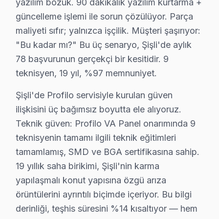
yazılım bozuk. 90 dakikalık yazılım kurtarma +
Halaskargazi'de Profilo TV Servisi
güncelleme işlemi ile sorun çözülüyor. Parça
Halaskargazi Mahallesi, Profilo ekran tamirinde sıkça ka
maliyeti sıfır; yalnızca işçilik. Müşteri şaşırıyor:
Halide Edip Adıvar'da Profilo TV Servisi
"Bu kadar mı?" Bu üç senaryo, Şişli'de aylık
78 başvurunun gerçekçi bir kesitidir. 9
Halide Edip Adıvar Mahallesi'nde, Profilo televizyonun
teknisyen, 19 yıl, %97 memnuniyet.
Halil Rıfat Paşa'da Profilo TV Servisi
Şişli'de Profilo servisiyle kurulan güven
Halil Rıfat Paşa Mahallesi, İstanbulluların yoğun olarak
ilişkisini üç bağımsız boyutta ele alıyoruz.
Teknik güven: Profilo VA Panel onarımında 9
Harbiye'de Profilo TV Servisi
teknisyenin tamamı ilgili teknik eğitimleri
Harbiye Mahallesi, merkezi bir konumda bulunması nede
tamamlamış, SMD ve BGA sertifikasına sahip.
İnönü'de Profilo TV Servisi
19 yıllık saha birikimi, Şişli'nin karma
yapılaşmalı konut yapısına özgü arıza
İnönü Mahallesi, farklı sosyal olanakları ile dikkat ç
örüntülerini ayrıntılı biçimde içeriyor. Bu bilgi
İzzet Paşa'da Profilo TV Servisi
derinliği, teşhis süresini %14 kısaltıyor — hem