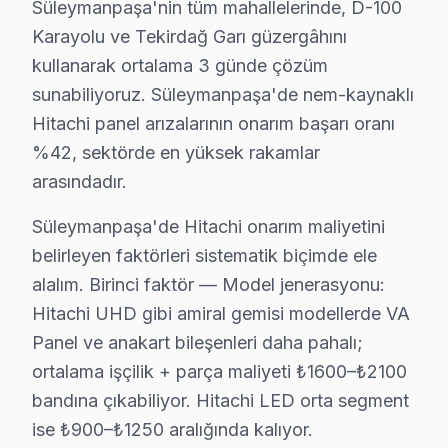
Süleymanpaşa'nin tüm mahallelerinde, D-100
Süleymanpaşa Bölgesi ve Hitachi TV Desteği
Karayolu ve Tekirdağ Garı güzergâhını
Tekirdağ ve Trakya içinde yer alan Süleymanpaşa, yakl
kullanarak ortalama 3 günde çözüm
sunabiliyoruz. Süleymanpaşa'de nem-kaynaklı
Süleymanpaşa'de Mahalle Hitachi Servis Hizm
Hitachi panel arızalarının onarım başarı oranı
Hitachi LED TV arıza servisimiz Süleymanpaşa'nin her 
%42, sektörde en yüksek rakamlar
Yavuz, Zafer, Altınova, Atatürk, Banarlı, Büyükyonca
arasındadır.
İstasyon, Karacakılavuz, Kılavuzlu, Küçükyoncalı, Mu
Süleymanpaşa'de Hitachi onarım maliyetini
Aydoğdu, Barbaros, Çanakçı, Çiftlikönü, Ertuğrul, Gü
belirleyen faktörleri sistematik biçimde ele
alalım. Birinci faktör — Model jenerasyonu:
Süleymanpaşa × Hitachi: Yerel İçerik ve Dene
Hitachi UHD gibi amiral gemisi modellerde VA
Süleymanpaşa'de Hitachi servisimizle tanışmadan önce v
Panel ve anakart bileşenleri daha pahalı;
"Sonra" tablosu şu: Aynı müşteri bizimle iletişime ge
ortalama işçilik + parça maliyeti ₺1600–₺2100
Namık Kemal Evi mahallesindeki başka bir müşteri Panel
bandına çıkabiliyor. Hitachi LED orta segment
ise ₺900–₺1250 aralığında kalıyor.
Süleymanpaşa bazlı Hitachi servis kayıtları, son çeyre