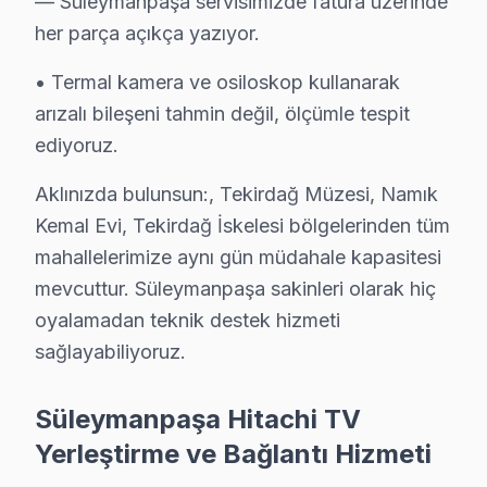
— Süleymanpaşa servisimizde fatura üzerinde
Süleymanpaşa'de Hitachi UHD teknolojisini kullanan mo
her parça açıkça yazıyor.
▸ Güç kartı arızası: Süleymanpaşa'de Hitachi'ın VA Pa
• Termal kamera ve osiloskop kullanarak
▸ Panel sorunu: Süleymanpaşa servisimizde Smart tele
arızalı bileşeni tahmin değil, ölçümle tespit
▸ T-Con kart: BGA yeniden lehimleme veya bileşen değ
ediyoruz.
▸ Ses sistemi: Süleymanpaşa'de daha az bilinen ama sı
Aklınızda bulunsun:, Tekirdağ Müzesi, Namık
Süleymanpaşa'de hangi belirtiyle gelirseniz gelin — teş
Kemal Evi, Tekirdağ İskelesi bölgelerinden tüm
Süleymanpaşa Hitachi TV Arızaları – Televiz
mahallelerimize aynı gün müdahale kapasitesi
mevcuttur. Süleymanpaşa sakinleri olarak hiç
Hitachi akıllı TV'nizde yaşadığınız arıza, cihazın ta
oyalamadan teknik destek hizmeti
Hitachi LED TV'lerde en çok müdahale ettiğimiz arıza k
sağlayabiliyoruz.
• Panel ve Ekran: OLED yanması, LCD şeriti, piksel öl
• Elektronik Kartlar: Anakart, T-Con, güç kartı, tune
Süleymanpaşa Hitachi TV
• Arka Aydınlatma: LED bar değişimi, inverter tamiri, ba
Yerleştirme ve Bağlantı Hizmeti
• Yazılım ve Firmware: Fabrika ayarı, eMMC kurtarm