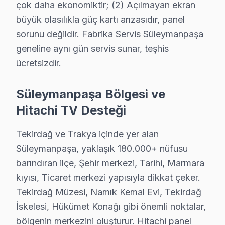
çok daha ekonomiktir; (2) Açılmayan ekran
Süleymanpaşa Hitachi Servis →
büyük olasılıkla güç kartı arızasıdır, panel
Hurma Hitachi Servis
sorunu değildir. Fabrika Servis Süleymanpaşa
Hurma'de Hitachi TV ekran değişimi gerekebilir mi? Süleyma
geneline aynı gün servis sunar, teşhis
Süleymanpaşa TV Servis Merkezi →
ücretsizdir.
İstasyon Hitachi Servis
Süleymanpaşa Bölgesi ve
Hitachi TV HDMI port arızası İstasyon adresine gelen ekibim
Hitachi TV Desteği
Süleymanpaşa Hitachi Servis →
Karacakılavuz Hitachi Servis
Tekirdağ ve Trakya içinde yer alan
Süleymanpaşa'da Karacakılavuz mahallesi için Hitachi TV fiya
Süleymanpaşa, yaklaşık 180.000+ nüfusu
barındıran ilçe, Şehir merkezi, Tarihi, Marmara
Karacakılavuz Hitachi Anakart Tamiri →
kıyısı, Ticaret merkezi yapısıyla dikkat çeker.
Kılavuzlu Hitachi Servis
Tekirdağ Müzesi, Namık Kemal Evi, Tekirdağ
Süleymanpaşa genelinde Kılavuzlu bölgesinde Hitachi TV kull
İskelesi, Hükümet Konağı gibi önemli noktalar,
Kılavuzlu Hitachi Açılmıyor Arıza →
bölgenin merkezini oluşturur. Hitachi panel