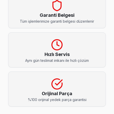
Barbaros Hitachi Servis
Barbaros mahallesi Hitachi TV servis hattımız günlük olarak 
Garanti Belgesi
Barbaros Hitachi Açılmıyor Arıza →
Tüm işlemlerimize garanti belgesi düzenlenir
Çanakçı Hitachi Servis
Çanakçı'deki Hitachi TV sahiplerinin yüzde sekseni tamir iç
Çanakçı Hitachi Anakart Tamiri →
Hızlı Servis
Çiftlikönü Hitachi Servis
Aynı gün teslimat imkanı ile hızlı çözüm
Hitachi TV HDMI port arızası Çiftlikönü adresine gelen ekibi
Çiftlikönü Hitachi Açılmıyor Arıza →
Ertuğrul Hitachi Servis
Hitachi TV'de T-Con kart arızası Ertuğrul mahallesinde sık k
Orijinal Parça
Hitachi Servis Merkezi →
%100 orijinal yedek parça garantisi
Gündoğdu Hitachi Servis