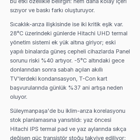
bu etki özellikle belirgin: nem daha kolay içeri
4. Yazılı fiyat teklifi sunulur; onay olmadan işlem başla
sızıyor ve baskı farkı oluşturuyor.
5. Orijinal veya OEM eşdeğer söz konusu model parça 
6. Tüm fonksiyonlar kapsamlı test edilir; garanti belgesi 
Sıcaklık-arıza ilişkisinde ise iki kritik eşik var.
bu TV televizyon ünitesi Bakım Tavsiyeleri
28°C üzerindeki günlerde Hitachi UHD termal
yönetim sistemi ek yük altına giriyor; eski
bu cihaz panel'ler için en yaygın kullanıcı hatası; güç
yapılı binalarda güneş cepheli cihazlarda Panel
Hitachi LED TV'niz arızalandığında verileri (uygulama 
sorunu riski %40 artıyor. -5°C altındaki gece
bu cihaz güvenilirliği standartlarında bu marka servisi
donlarından sonra sabah açılan akıllı
Hitachi TV Teknik Rehberi: Panel, Teşhis ve On
TV'lerdeki kondansasyon, T-Con kart
başvurularında günlük %37 ani artışa neden
Hitachi televizyonlarınızın tamir işlemi ve bakımında
oluyor.
Neden Süleymanpaşa'de Hitachi teknik desteğ
Süleymanpaşa'de bu iklim-arıza korelasyonu
Süleymanpaşa Hitachi TV Ekran Anakart Profesyonel Servis v
stok planlamasına yansıtıldı: yaz öncesi
Süleymanpaşa'da Hitachi TV'niz bozulduğunda aklınıza
Hitachi IPS termal pad ve yaz aylarında sıkça
değişen güç transistör stoğu takviye ediliyor;
• Süleymanpaşa'de 25+ sertifikalı teknisyen Hitachi T