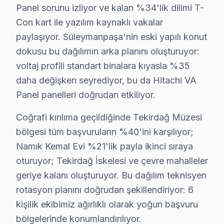
· Süleymanpaşa Sony
· Süleymanpaşa Philips
Panel sorunu izliyor ve kalan %34'lik dilimi T-
Con kart ile yazılım kaynaklı vakalar
· Süleymanpaşa Hi-Level
· Süleymanpaşa iFFALCON
paylaşıyor. Süleymanpaşa'nin eski yapılı konut
dokusu bu dağılımın arka planını oluşturuyor:
· Süleymanpaşa Samsung
· Süleymanpaşa LG
voltaj profili standart binalara kıyasla %35
daha değişken seyrediyor, bu da Hitachi VA
· Süleymanpaşa Panasonic
· Süleymanpaşa Toshiba
Panel panelleri doğrudan etkiliyor.
Coğrafi kırılıma geçildiğinde Tekirdağ Müzesi
bölgesi tüm başvuruların %40'ini karşılıyor;
Namık Kemal Evi %21'lik payla ikinci sıraya
Süleymanpaşa Hitachi Servis: En Çok Sorulan
oturuyor; Tekirdağ İskelesi ve çevre mahalleler
Süleymanpaşa Hitachi TV tamirinde iki kritik bilgi: 
geriye kalanı oluşturuyor. Bu dağılım teknisyen
rotasyon planını doğrudan şekillendiriyor: 6
kişilik ekibimiz ağırlıklı olarak yoğun başvuru
bölgelerinde konumlandırılıyor.