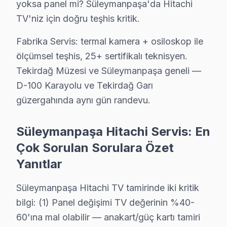
yoksa panel mi? Süleymanpaşa'da Hitachi
Süleymanpaşa'da Cumhuriyet mahallesi için Hitachi TV fiyat t
TV'niz için doğru teşhis kritik.
Süleymanpaşa TV Servis Merkezi →
Fabrika Servis: termal kamera + osiloskop ile
Değirmenaltı Hitachi Servis
ölçümsel teşhis, 25+ sertifikalı teknisyen.
Süleymanpaşa'da Değirmenaltı bölgesi dahil tüm hizmet alanım
Tekirdağ Müzesi ve Süleymanpaşa geneli —
Hitachi Servis Merkezi →
D-100 Karayolu ve Tekirdağ Garı
Eskicami Hitachi Servis
güzergahında aynı gün randevu.
Eskicami sakinleri Hitachi TV arızaları için sık bizi tercih ed
Süleymanpaşa TV Servis Merkezi →
Süleymanpaşa Hitachi Servis: En
Çok Sorulan Sorulara Özet
Gazioğlu Hitachi Servis
Yanıtlar
Gazioğlu'de Hitachi TV güç kartı kondansatör şişmesi en yayg
Süleymanpaşa TV Servis Merkezi →
Süleymanpaşa Hitachi TV tamirinde iki kritik
bilgi: (1) Panel değişimi TV değerinin %40-
Gürgen Hitachi Servis
60'ına mal olabilir — anakart/güç kartı tamiri
Gürgen mahallesi Hitachi TV teknisyeniniz ortalama 90 dak