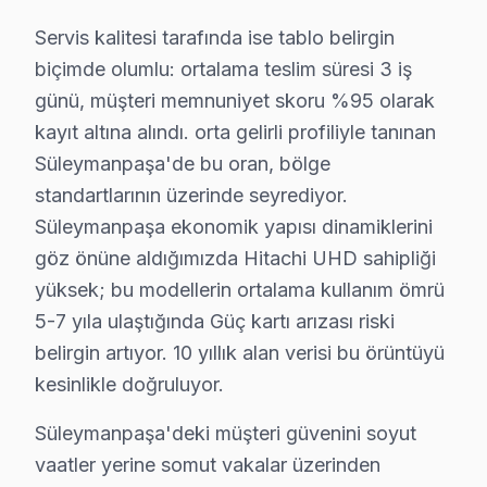
Hitachi TV Arızaları ve Çözümler
Servis kalitesi tarafında ise tablo belirgin
biçimde olumlu: ortalama teslim süresi 3 iş
✓ 15+ Yıl Deneyim
✓ Yazılı Garanti Belgesi
günü, müşteri memnuniyet skoru %95 olarak
✓ Orijinal Yedek Parça
kayıt altına alındı. orta gelirli profiliyle tanınan
✓ Ücretsiz Arıza Tespiti
Süleymanpaşa'de bu oran, bölge
standartlarının üzerinde seyrediyor.
Süleymanpaşa, Tekirdağ'un köklü ilçelerinden biri olup bölgemi
Süleymanpaşa ekonomik yapısı dinamiklerini
göz önüne aldığımızda Hitachi UHD sahipliği
Hitachi TV Arızasında Atılacak İlk Adımlar
yüksek; bu modellerin ortalama kullanım ömrü
televizyonunuz'niz bozulduğunda ne yapmalısınız? Öncel
5-7 yıla ulaştığında Güç kartı arızası riski
belirgin artıyor. 10 yıllık alan verisi bu örüntüyü
İlk adım, televizyon'nizin bağlı olduğu güç kaynağını k
kesinlikle doğruluyor.
Ardından televizyon’nizin ekranında görülen görüntü ile
Süleymanpaşa, konut yoğunluğu yüksek bir yerleşim alan
Süleymanpaşa'deki müşteri güvenini soyut
vaatler yerine somut vakalar üzerinden
Eğer sorun devam ediyorsa, TV’nizin kullanım kılavuzun