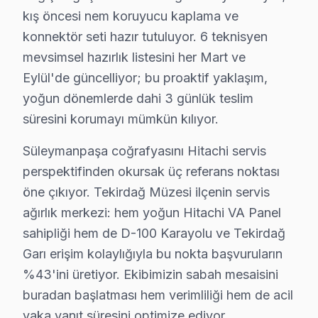
kış öncesi nem koruyucu kaplama ve
• Süleymanpaşa'de sadece orijinal parça kullanıyoruz
konnektör seti hazır tutuluyor. 6 teknisyen
• Termal kamera ve osiloskop kullanarak arızalı bileşe
mevsimsel hazırlık listesini her Mart ve
Aklınızda bulunsun:, Tekirdağ Müzesi, Namık Kemal Evi
Eylül'de güncelliyor; bu proaktif yaklaşım,
yoğun dönemlerde dahi 3 günlük teslim
Süleymanpaşa Hitachi TV Yerleştirme ve Bağl
süresini korumayı mümkün kılıyor.
Yeni bir Hitachi televizyon aldıysanız, Süleymanpaşa'
Sunduğumuz kurulum seçenekleri:
Süleymanpaşa coğrafyasını Hitachi servis
perspektifinden okursak üç referans noktası
• Süleymanpaşa'de motorlu döner braket montajı ve a
öne çıkıyor. Tekirdağ Müzesi ilçenin servis
• Süleymanpaşa servisimizde kablo kanalı ile estetik 
ağırlık merkezi: hem yoğun Hitachi VA Panel
• Süleymanpaşa'de Wi-Fi optimizasyonu ve yayın ayar
sahipliği hem de D-100 Karayolu ve Tekirdağ
• Süleymanpaşa servisimizde oyun konsolu ve harici c
Garı erişim kolaylığıyla bu nokta başvuruların
• Süleymanpaşa'de uzaktan kumanda programlama
%43'ini üretiyor. Ekibimizin sabah mesaisini
Hitachi TV'nizin ilk açılışından itibaren en iyi görün
buradan başlatması hem verimliliği hem de acil
vaka yanıt süresini optimize ediyor.