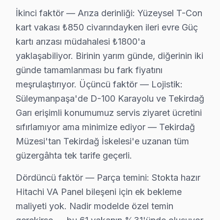
Coğrafi kırılıma geçildiğinde Tekirdağ Müzesi bölgesi t
İkinci faktör — Arıza derinliği: Yüzeysel T-Con
Servis kalitesi tarafında ise tablo belirgin biçimde ol
kart vakası ₺850 civarındayken ileri evre Güç
Süleymanpaşa'deki müşteri güvenini soyut vaatler yerin
kartı arızası müdahalesi ₺1800'a
Bu tür vakalar Süleymanpaşa'de aylık 61 başvurunun %34
yaklaşabiliyor. Birinin yarım günde, diğerinin iki
Süleymanpaşa'de 10 yıllık güven ilişkisi, bu tür dürüst
günde tamamlanması bu fark fiyatını
meşrulaştırıyor. Üçüncü faktör — Lojistik:
Süleymanpaşa'de Hitachi onarımlarından derlenen teknik
Süleymanpaşa'de D-100 Karayolu ve Tekirdağ
Tekirdağ Müzesi bölgesindeki ölçüm sonuçlarımız bu bu
Garı erişimli konumumuz servis ziyaret ücretini
Hitachi IPS panelinde ek bir teknik inceleme noktası 
sıfırlamıyor ama minimize ediyor — Tekirdağ
Süleymanpaşa'de söz konusu model onarım maliyetini bel
Müzesi'tan Tekirdağ İskelesi'e uzanan tüm
İkinci faktör — Arıza derinliği: Yüzeysel T-Con kart v
güzergâhta tek tarife geçerli.
Dördüncü faktör — Parça temini: Stokta hazır Hitachi 
Dördüncü faktör — Parça temini: Stokta hazır
Süleymanpaşa'deki iklim koşulları ile söz konusu model
Hitachi VA Panel bileşeni için ek bekleme
Sıcaklık-arıza ilişkisinde ise iki kritik eşik var. 28°
maliyeti yok. Nadir modelde özel temin
Süleymanpaşa'de bu iklim-arıza korelasyonu stok planl