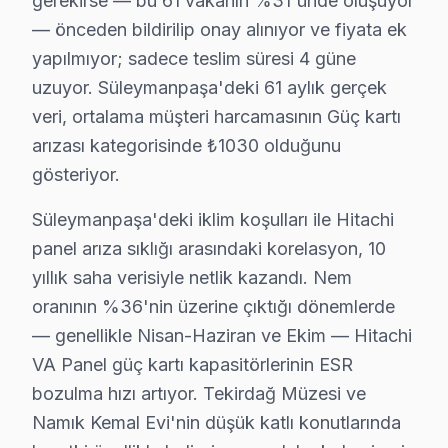
gerekirse — bu 61 vakanın %31'ünde oluşuyor
Süleymanpaşa coğrafyasını söz konusu model servis per
— önceden bildirilip onay alınıyor ve fiyata ek
Namık Kemal Evi ikinci kritik referans: eski yapılı ya
yapılmıyor; sadece teslim süresi 4 güne
Tekirdağ İskelesi ise ilçenin "değişim bölgesi": kentse
uzuyor. Süleymanpaşa'deki 61 aylık gerçek
veri, ortalama müşteri harcamasının Güç kartı
Hitachi TV Teknik Profil ve Servis Rehberi
arızası kategorisinde ₺1030 olduğunu
Hitachi televizyon paneli Teknik Servis Rehberi
gösteriyor.
Hitachi televizyon'lerde En Sık Karşılaşılan Arızalar
Süleymanpaşa'deki iklim koşulları ile Hitachi
Hitachi servisimizde en yaygın Ana kart lehim çatlaması
panel arıza sıklığı arasındaki korelasyon, 10
Hitachi Servis Yaklaşımımız
yıllık saha verisiyle netlik kazandı. Nem
Tokyo mühendisliği ilkeleri doğrultusunda bu cihaz ekra
oranının %36'nin üzerine çıktığı dönemlerde
bu marka TV Onarım Süreci
— genellikle Nisan-Haziran ve Ekim — Hitachi
1. Müşteri bildirir, servis ekibi arıza semptomlarını di
VA Panel güç kartı kapasitörlerinin ESR
2. Termal kamera, osiloskop, ESR ölçer ile elektronik bil
bozulma hızı artıyor. Tekirdağ Müzesi ve
Namık Kemal Evi'nin düşük katlı konutlarında
3. Arıza kaynağı tespit edilir: panel mi, anakart mı, güç