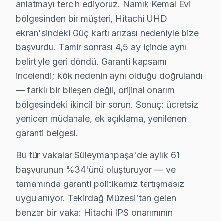
anlatmayı tercih ediyoruz. Namık Kemal Evi
Süleymanpaşa'de Hitachi Servis Seçerken Dik
bölgesinden bir müşteri, Hitachi UHD
ekran'sindeki Güç kartı arızası nedeniyle bize
Süleymanpaşa'da Hitachi TV'ler söz konusu olduğunda, 
başvurdu. Tamir sonrası 4,5 ay içinde aynı
1.
Panel Arızası:
Ekranın bir kısmında ya da tamamen siy
belirtiyle geri döndü. Garanti kapsamı
2.
Anakart Sorunları:
TV açıldığında görüntü olmaması y
incelendi; kök nedenin aynı olduğu doğrulandı
3.
Güç Kartı Problemleri:
TV açılmadığında, tamamen kap
— farklı bir bileşen değil, orijinal onarım
4.
Backlight Sorunları:
Ekranda ses var fakat görüntü y
bölgesindeki ikincil bir sorun. Sonuç: ücretsiz
yeniden müdahale, ek açıklama, yenilenen
5.
Yazılım Sorunları:
Güncelleme yapılmadığında ya da TV
garanti belgesi.
Bu sorunların her biri Hitachi marka TV'lerde görüleb
Bu tür vakalar Süleymanpaşa'de aylık 61
Süleymanpaşa Mahallelerinde Hitachi Servis
başvurunun %34'ünü oluşturuyor — ve
tamamında garanti politikamız tartışmasız
Namık Kemal Bölgesinde Hitachi Servisi
uygulanıyor. Tekirdağ Müzesi'tan gelen
Namık Kemal bölgesi, apartman yoğunluğu ile dikkat çeke
benzer bir vaka: Hitachi IPS onarımının