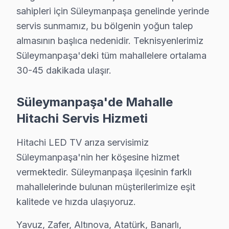
sahipleri için Süleymanpaşa genelinde yerinde
Küçükyoncalı Hitachi Servis
servis sunmamız, bu bölgenin yoğun talep
Süleymanpaşa'da Küçükyoncalı bölgesindeki Hitachi kullanıcı
almasının başlıca nedenidir. Teknisyenlerimiz
Küçükyoncalı Hitachi Anakart Tamiri →
Süleymanpaşa'deki tüm mahallelere ortalama
Murat Hüdavendigar Hitachi Servis
30-45 dakikada ulaşır.
Süleymanpaşa'da Murat Hüdavendigar mahallesi Hitachi TV s
Süleymanpaşa Hitachi Servis →
Süleymanpaşa'de Mahalle
Hitachi Servis Hizmeti
Nusratiye Hitachi Servis
Nusratiye'de Hitachi TV ses ama görüntü yok sorununu gene
Hitachi LED TV arıza servisimiz
Süleymanpaşa Hitachi Servis →
Süleymanpaşa'nin her köşesine hizmet
Orta Cami Hitachi Servis
vermektedir. Süleymanpaşa ilçesinin farklı
mahallelerinde bulunan müşterilerimize eşit
Süleymanpaşa'nın Orta Cami bölgesindeki Hitachi müşteriler
kalitede ve hızda ulaşıyoruz.
Süleymanpaşa Hitachi Servis →
Yavuz, Zafer, Altınova, Atatürk, Banarlı,
Peştemalcı Hitachi Servis