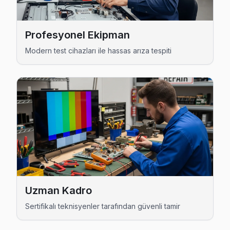
Hitachi Servis Merkezi →
Osmanlı Hitachi Servis
Profesyonel Ekipman
Osmanlı'den gelen Hitachi TV arızaları arasında en sık güç 
Modern test cihazları ile hassas arıza tespiti
Osmanlı Hitachi Açılmıyor Arıza →
Turgut Hitachi Servis
Hitachi TV Turgut adresinde firmware güncellemesi sonrası
Hitachi Servis Merkezi →
Yavuz Hitachi Servis
Süleymanpaşa'da Yavuz bölgesi dahil tüm hizmet alanımızda H
Hitachi Servis Merkezi →
Zafer Hitachi Servis
Uzman Kadro
Zafer sakinleri için Hitachi TV tamir hizmetimiz: teşhis ücr
Sertifikalı teknisyenler tarafından güvenli tamir
Zafer Hitachi Anakart Tamiri →