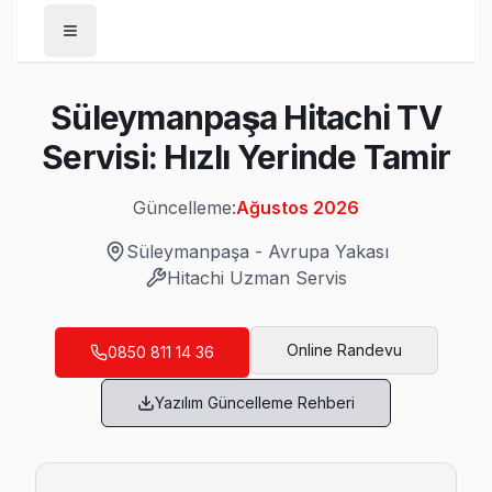
Anasayfa
Süleymanpaşa Hitachi TV
/
Süleymanpaşa
Servisi: Hızlı Yerinde Tamir
/
Hitachi
Güncelleme:
Ağustos 2026
Son Güncelleme:
Ağustos 2026
Süleymanpaşa
-
Avrupa Yakası
Hitachi
Uzman Servis
Süleymanpaşa'da Mahalle Mahalle Hitachi 
Online Randevu
0850 811 14 36
Aydoğdu Hitachi Servis
Yazılım Güncelleme Rehberi
Süleymanpaşa'da Aydoğdu mahallesi için Hitachi TV fiyat tekl
Süleymanpaşa Hitachi Servis →