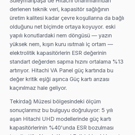
Süleymanpaşa'de Hitachi onarımlarından
Atatürk mahallesi, hareketli bir yapıya sahip olup, Hi
derlenen teknik veri, kapasitör sağlığının
Banarlı Bölgesinde Hitachi Servisi
üretim kalitesi kadar çevre koşullarına da bağlı
olduğunu net biçimde ortaya koyuyor. eski
Banarlı, sakin bir yerleşim alanı olarak öne çıkıyor. B
yapılı konutlardaki nem döngüsü — yazın
Büyükyoncalı Bölgesinde Hitachi Servisi
yüksek nem, kışın kuru ısıtmalı iç ortam —
Büyükyoncalı, genellikle sakin bir mahalle yapısına s
elektrolitik kapasitörlerin ESR değerinin
standart değerden sapma hızını ortalama %13
Cumhuriyet Bölgesinde Hitachi Servisi
artırıyor. Hitachi VA Panel güç kartında bu
Cumhuriyet mahallesi, yoğun bir yerleşim alanı olarak b
değer kritik eşiği aşınca Güç kartı arızası
kaçınılmaz hale geliyor.
Hitachi Tamir mi, Değişim mi? Karar Rehberi
Tekirdağ Müzesi bölgesindeki ölçüm
Süleymanpaşa bölgesinde Hitachi TV tamir fiyatları, 2025 
sonuçlarımız bu bulguyu doğruluyor: 5 yılı
Panel/Ekran Değişimi
: Ekran değişimi için fiyat
aşan Hitachi UHD modellerinde güç kartı
32" TV için yaklaşık 1500 TL,
kapasitörlerinin %40'unda ESR bozulması
43-55" TV için 2500 TL,