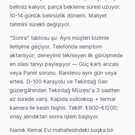
belirsiz kalıyor, parça bekleme süresi uzuyor.
Hitachi Uzman Teknisyen Ekibi — Süleymanpaşa
10-14 günlük belirsizlik dönemi. Maliyet
Murat T. — Hitachi Servis Uzmanı
tahmini sürekli değişiyor.
14 yıllık Hitachi TV tamir deneyimi. Süleymanpaşa ve çevre i
"Sonra" tablosu şu: Aynı müşteri bizimle
· Hitachi fabrika servis sertifikası
iletişime geçiyor. Telefonda semptom
· Orijinal ve OEM yedek parça tedarikçisi
· 2010'dan günümüze tüm Hitachi modelleri
aktarılıyor; deneyimli teknisyen ilk görüşmede
en olası tanıyı paylaşıyor — Güç kartı arızası
Süleymanpaşa Servis İstatistikleri
veya Panel sorunu. Randevu aynı gün veya
· Süleymanpaşa'de
445+
Hitachi TV tamiri
ertesi. D-100 Karayolu ve Tekirdağ Garı
· Müşteri memnuniyeti
%97
güzergâhından Tekirdağ Müzesi'a 3 saatten
· Ortalama tamir süresi:
1–2 iş günü
az sürede varış. Kapıda osiloskop + termal
· Tüm işlemler
2 yıl garantili
kamera ile kesin teşhis. Teklif: ₺900–₺1200;
onay alındıktan sonra işlem başlıyor.
Bu sayfayla ilgili hizmet sayfaları:
Namık Kemal Evi mahallesindeki başka bir
↑ Hitachi Servis Ana Sayfası