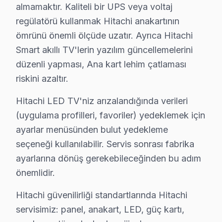
almamaktır. Kaliteli bir UPS veya voltaj
Onarım bittikten sonra Süleymanpaşa servisimizde imzalı
regülatörü kullanmak Hitachi anakartının
Süleymanpaşa'da Hitachi servisi sonrası güvende olun
ömrünü önemli ölçüde uzatır. Ayrıca Hitachi
Smart akıllı TV'lerin yazılım güncellemelerini
Hitachi TV Acil Tamiri – Süleymanpaşa'de Ay
düzenli yapması, Ana kart lehim çatlaması
Hitachi televizyon'niz bozulduğunda saatler içinde m
riskini azaltır.
Neden bu kadar hızlıyız?
Hitachi LED TV'niz arızalandığında verileri
• Ortalama 1-2 saat içinde Süleymanpaşa adresinize ul
(uygulama profilleri, favoriler) yedeklemek için
• Süleymanpaşa stoğumuzda hazır yedek parça ile tek
ayarlar menüsünden bulut yedekleme
• Süleymanpaşa genelinde hafta sonu ve tatil günlerin
seçeneği kullanılabilir. Servis sonrası fabrika
• Online randevu ve SMS bilgilendirme
ayarlarına dönüş gerekebileceğinden bu adım
• Süleymanpaşa çoklu randevu çakışmasında alternati
önemlidir.
Süleymanpaşa'da Hitachi acil ekran servisi için şimdi 
Hitachi güvenilirliği standartlarında Hitachi
Süleymanpaşa'da Hitachi Chip-Level Onarım i
servisimiz: panel, anakart, LED, güç kartı,