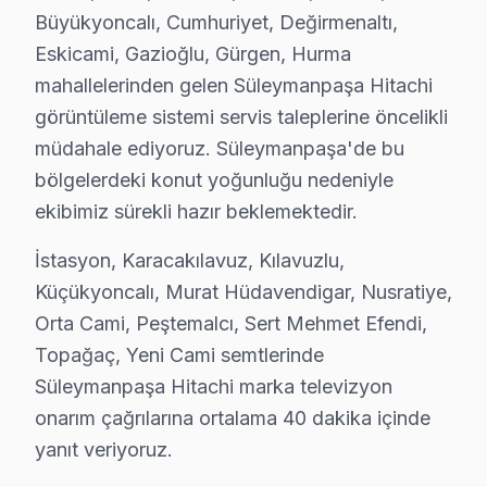
Büyükyoncalı, Cumhuriyet, Değirmenaltı,
Hitachi marka TV'niz Peştemalcı'de çalışmıyorsa teknik ekib
Eskicami, Gazioğlu, Gürgen, Hurma
Peştemalcı Hitachi Anakart Tamiri →
mahallelerinden gelen Süleymanpaşa Hitachi
Sert Mehmet Efendi Hitachi Servis
görüntüleme sistemi servis taleplerine öncelikli
Süleymanpaşa'nın Sert Mehmet Efendi bölgesindeki Hitachi m
müdahale ediyoruz. Süleymanpaşa'de bu
Süleymanpaşa TV Servis Merkezi →
bölgelerdeki konut yoğunluğu nedeniyle
ekibimiz sürekli hazır beklemektedir.
Topağaç Hitachi Servis
Topağaç bölgesindeki Hitachi kullanıcıları için haftanın 7 g
İstasyon, Karacakılavuz, Kılavuzlu,
Süleymanpaşa TV Servis Merkezi →
Küçükyoncalı, Murat Hüdavendigar, Nusratiye,
Orta Cami, Peştemalcı, Sert Mehmet Efendi,
Yeni Cami Hitachi Servis
Topağaç, Yeni Cami semtlerinde
Yeni Cami'deki Hitachi TV sahiplerinin yüzde sekseni tamir 
Süleymanpaşa Hitachi marka televizyon
Süleymanpaşa Hitachi Servis →
onarım çağrılarına ortalama 40 dakika içinde
yanıt veriyoruz.
Süleymanpaşa Hitachi TV Servis Hizmet Bölge