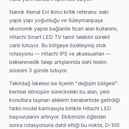
Süleymanpaşa'da Hitachi Yıllık Bakım Sözleşm
Namık Kemal Evi ikinci kritik referans: eski
Hitachi LED TV'nizin uzun yıllar sorunsuz çalışması 
yapılı yapı yoğunluğu ve Süleymanpaşa
Bakım kapsamımız:
ekonomik yapısı bağlantılı ticari alan kullanımı,
• Süleymanpaşa'de toz ve ısı yönetimi optimizasyonu
Hitachi Smart LED TV tamir talebini sürekli
• Güç kartı kondansatör ön kontrolü — Süleymanpaşa
canlı tutuyor. Bu bölgeye özelleşmiş stok
• Süleymanpaşa'de ekran pikseli ve renk kalibrasyon
rotasyonu — Hitachi IPS ve aksesuarları —
• Ses sistemi ve hoparlör temizliği — Süleymanpaşa
beklenmedik talep artışlarında dahi teslim
• Süleymanpaşa'de bağlantı portları ve konektör bak
süresini 3 günde tutuyor.
Süleymanpaşa'da düzenli bakım yaptıran müşterilerim
Tekirdağ İskelesi ise ilçenin "değişim bölgesi":
kentsel dönüşüm sürecindeki bu alan, yeni
Süleymanpaşa'da Hitachi TV Yerinde Onarım –
konutlara taşınan ailelerin beraberinde getirdiği
Süleymanpaşa'da Hitachi televizyonunuz arızalandığın
farklı model karmasıyla birlikte Hitachi LED
Yerinde tamir sürecimiz — Süleymanpaşa:
başvurularını artırıyor. Ekibimizin öğleden
• Süleymanpaşa'de yerinde teşhis ve anlık fiyat teklifi
sonra rotasyonuna dahil ettiği bu nokta, D-100