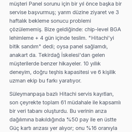
müşteri Panel sorunu için bir yıl önce başka bir
↑ Süleymanpaşa TV Servis Merkezi
servise başvurmuş; yarım düzine ziyaret ve 3
haftalık bekleme sonucu problemi
çözülememiş. Bize geldiğinde: chip-level BGA
lehimleme + 4 gün içinde teslim. "Hitachi'yi
bitik sandım" dedi; oysa panel sağlamdı,
Süleymanpaşa Yakın İlçelerde Hitachi Servisi
anakart da. Tekirdağ İskelesi'dan gelen
· Çorlu Hitachi
· Çerkezköy Hitachi
müşterilerde benzer hikayeler. 10 yıllık
deneyim, doğru teşhis kapasitesi ve 6 kişilik
· Malkara Hitachi
· Saray Hitachi
uzman ekip bu farkı yaratıyor.
· Hayrabolu Hitachi
· Muratlı Hitachi
Süleymanpaşa bazlı Hitachi servis kayıtları,
son çeyrekte toplam 61 müdahale ile kapsamlı
· Kapaklı Hitachi
· Marmara Ereğlisi Hitachi
bir veri tabanı oluşturdu. Bu verinin arıza
dağılımına bakıldığında %50 pay ile en üstte
Süleymanpaşa Diğer Marka Servisleri
Güç kartı arızası yer alıyor; onu %16 oranıyla