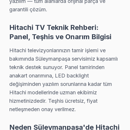
yazılım — tüm alanlarda orijinal parça ve
Hitachi ürünlerine hakim, sertifikalı teknisyen kadromu
garantili çözüm.
Ekibimizin farkı:
• Süleymanpaşa'de ortalama 10+ yıl sektör deneyimi
Hitachi TV Teknik Rehberi:
• Hitachi özel sertifika ve eğitimler
Panel, Teşhis ve Onarım Bilgisi
• Süleymanpaşa servisimizde güncel teknoloji ve arıza 
• Süleymanpaşa'de müşteri memnuniyeti odaklı yakla
Hitachi televizyonlarınızın tamir işlemi ve
• Temiz ve düzenli çalışma prensibi
bakımında Süleymanpaşa servisimiz kapsamlı
teknik destek sunuyor. Panel tamirinden
Süleymanpaşa'da bu marka televizyonunuzun tamirini 
anakart onarımına, LED backlight
Süleymanpaşa Genelinde Hitachi TV Tamir Ağ
değişiminden yazılım sorunlarına kadar tüm
Hitachi modellerinde uzman ekibimiz
Süleymanpaşa ve yakın bölgelerde Hitachi akıllı TV ser
hizmetinizdedir. Teşhis ücretsiz, fiyat
Kapsama alanımız:
netleşmeden onay verilmez.
• Süleymanpaşa tüm semtler ve mahalleler
• Bitişik ilçelere servis erişimi
Neden Süleymanpaşa'de Hitachi