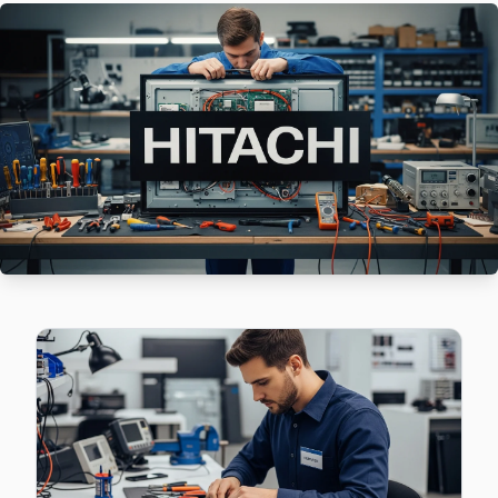
Gündoğdu'de Hitachi TV ekran değişimi gerekebilir mi? Sül
Gündoğdu Hitachi Açılmıyor Arıza →
Hürriyet Hitachi Servis
Hürriyet mahallesi Hitachi TV teknisyeniniz ortalama 90 da
Süleymanpaşa Hitachi Servis →
Karadeniz Hitachi Servis
Karadeniz'de Hitachi TV ekran değişimi gerekebilir mi? Sül
Süleymanpaşa TV Servis Merkezi →
Kumbağ Hitachi Servis
Süleymanpaşa genelinde Kumbağ bölgesinde Hitachi TV kullan
Kumbağ Hitachi Anakart Tamiri →
Namık Kemal Hitachi Servis
Namık Kemal mahallesinde Hitachi TV arızaları için aynı gün