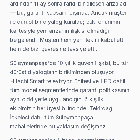
ardından 11 ay sonra farklı bir bileşen arızaladı
Osmanlı Bölgesinde Hitachi Servisi
— bu, garanti kapsamı dışında. Ancak müşteri
Osmanlı bölgesi, geniş sokakları ve rahat ulaşımı ile t
ile dürüst bir diyalog kuruldu; eski onarımın
Turgut Bölgesinde Hitachi Servisi
kalitesiyle yeni arızanın ilişkisi olmadığı
belgelendi. Müşteri hem yeni teklifi kabul etti
Turgut mahallesi, küçük ama yoğun bir yerleşim alanı ol
hem de bizi çevresine tavsiye etti.
Yavuz Bölgesinde Hitachi Servisi
Süleymanpaşa'de 10 yıllık güven ilişkisi, bu tür
Yavuz bölgesi, genellikle apartmanlarla çevrili bir al
dürüst diyalogların birikiminden oluşuyor.
Zafer Bölgesinde Hitachi Servisi
Hitachi Smart televizyon ünitesi ve LED dahil
tüm model segmentlerinde garanti politikasının
Zafer mahallesi, geniş caddeleri ve ferah yapısı ile se
aynı ciddiyetle uygulandığını 6 kişilik
Altınova Bölgesinde Hitachi Servisi
ekibimizin her üyesi bilincinde. Tekirdağ
İskelesi dahil tüm Süleymanpaşa
Altınova, apartman sayısının fazla olduğu ancak geneld
mahallelerinde bu yaklaşım değişmez.
Atatürk Bölgesinde Hitachi Servisi