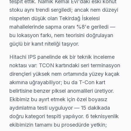
tespit ettik. Namık Kemal Evi'daki eski konut
65"+ TV için 3500 TL civarında bir maliyetle k
stoku aynı trendi sergiledi; ancak nem düzeyi
Anakart Tamiri
: Bu işlem model serisine göre fiy
nispeten düşük olan Tekirdağ İskelesi
Güç Kartı, LED Backlight, T-Con Kart
: Bu parça
mahallelerinde sapma oranı %8'e geriledi —
Yazılım/Firmware İşlemleri
: Yazılım güncellemele
bu lokasyon farkı, nem teorisini doğrulayan
Yerinde onarım vs Atölye Fiyat Farkı
: Yerinde 
güçlü bir kanıt niteliği taşıyor.
Fiyatları etkileyen faktörler arasında garanti durumu,
Hitachi IPS panelinde ek bir teknik inceleme
Süleymanpaşa'de Fabrika Servis Neden Tercih
noktası var: TCON kartındaki seri terminasyon
dirençleri yüksek nem ortamında yüzey kaçak
Süleymanpaşa'da Hitachi TV tamiri için Fabrika Servisi 
akımına uğrayabiliyor; bu da T-Con kart
Fabrika Servisi, yerinde tamir imkanı sunar ve birçok 
belirtisine benzer piksel anomalileri üretiyor.
Ekibimiz bu ayırt etmek için özel boyasız
Süleymanpaşa Hitachi servis - TV Tamiri
aydınlatma testi uyguluyor — 15 dakikada
LED backlight sorunu mu, T-Con kartı mı, yoksa panel 
doğru kategori tespiti yapılıyor. 6 teknisyenlik
Fabrika Servis: termal kamera + osiloskop ile ölçüms
ekibimizin tamamı bu prosedürde yetkin;