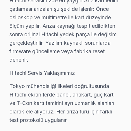
• Süleymanpaşa'de aynı gün tedarik imkânı (Süleym
Hitachi servisimizde en yaygın Ana kart lehim
çatlaması arızaları şu şekilde işlenir: Önce
Süleymanpaşa'da Hitachi orijinal parça ile yapılan t
osiloskop ve multimetre ile kart düzeyinde
Süleymanpaşa'da Hitachi TV Teknik müdahale 
ölçüm yapılır. Arıza kaynağı tespit edildikten
sonra orijinal Hitachi yedek parça ile değişim
Hitachi panel tamiri için Süleymanpaşa'da net ve önce
gerçekleştirilir. Yazılım kaynaklı sorunlarda
2025 Süleymanpaşa Hitachi akıllı TV servis ücretleri:
firmware güncelleme veya fabrika reset
• Ses kartı/hoparlör tamiri: ₺300 – ₺700
denenir.
• Güç kartı (power board) tamiri: ₺400 – ₺1.200
Hitachi Servis Yaklaşımımız
• LED backlight tamiri: ₺500 – ₺2.000
• Kapasitör değişimi (anakart): ₺250 – ₺600
Tokyo mühendisliği ilkeleri doğrultusunda
• T-Con kartı değişimi: ₺350 – ₺900
Hitachi ekran'lerde panel, anakart, güç kartı
• Panel (ekran) değişimi: ₺1.500 – ₺8.000 (boyut ve te
ve T-Con kartı tamirini ayrı uzmanlık alanları
• Anakart tamiri/değişimi: ₺500 – ₺1.800
olarak ele alıyoruz. Her arıza türü için farklı
test protokolü uygulanır.
• Yazılım güncelleme ve hata giderme: ₺200 – ₺500
Süleymanpaşa'de ödeme kolaylığı: