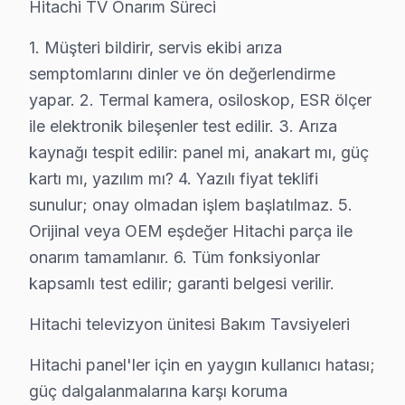
Hitachi TV Onarım Süreci
• Nakit, kredi kartı, taksit
1. Müşteri bildirir, servis ekibi arıza
• Fatura kesilir (KDV dahil)
semptomlarını dinler ve ön değerlendirme
• Ön ödeme istenmez
yapar. 2. Termal kamera, osiloskop, ESR ölçer
Süleymanpaşa'da Hitachi servis fiyatı için randevu alın
ile elektronik bileşenler test edilir. 3. Arıza
kaynağı tespit edilir: panel mi, anakart mı, güç
Süleymanpaşa Hitachi TV Tamir Garantisi – Ya
kartı mı, yazılım mı? 4. Yazılı fiyat teklifi
Hitachi TV Servis Garanti Belgesi – Yazılı ve İmzalı Güvence
sunulur; onay olmadan işlem başlatılmaz. 5.
Süleymanpaşa'da Hitachi görüntüleme sistemi tamiri y
Orijinal veya OEM eşdeğer Hitachi parça ile
Süleymanpaşa'de her onarımda ne sağlıyoruz?
onarım tamamlanır. 6. Tüm fonksiyonlar
• 2 yıl yazılı işçilik garantisi
kapsamlı test edilir; garanti belgesi verilir.
• Süleymanpaşa'de kullanılan orijinal parçalar için 2 yı
Hitachi televizyon ünitesi Bakım Tavsiyeleri
• Aynı sorunun tekrarı → Süleymanpaşa'de ücretsiz 
Hitachi panel'ler için en yaygın kullanıcı hatası;
• Resmi fatura + garanti belgesi (kağıt/dijital)
güç dalgalanmalarına karşı koruma
Süleymanpaşa'de garanti süreci nasıl işler?