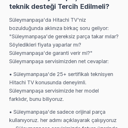
• Apartman, rezidans ve iş yeri servisi
teknik desteği Tercih Edilmeli?
Süleymanpaşa çevresinde Hitachi servisi için hemen r
Süleymanpaşa'da Hitachi TV'niz
Hitachi TV'nizin Ömrünü Uzatmanın Yolları –
bozulduğunda aklınıza birkaç soru geliyor:
Hitachi görüntüleme sistemi ürünlerinizden uzun yıllar
"Süleymanpaşa'de gereksiz parça takar mılar?
TV uzun ömür için ipuçları:
Söyledikleri fiyata yaparlar mı?
Süleymanpaşa'de garanti verir mi?"
• Süleymanpaşa'de ekranı yumuşak mikrofiber bezle si
Süleymanpaşa servisimizden net cevaplar:
• Direkt güneş ışığı ve ısı kaynaklarından Süleymanpaş
• Süleymanpaşa'de havalandırma deliklerini kapatmayı
• Süleymanpaşa'de 25+ sertifikalı teknisyen
• Enerji tasarrufu için kullanmadığınızda Süleymanpaş
Hitachi TV konusunda deneyimli.
• Süleymanpaşa'de fırtına öncesi şebeke aşırı gerilim
Süleymanpaşa servisimizde her model
farklıdır, bunu biliyoruz.
• Süleymanpaşa'de yılda 1-2 kez profesyonel bakım ya
Süleymanpaşa'da Hitachi bakım ve önleyici servis hizm
• Süleymanpaşa'de sadece orijinal parça
kullanıyoruz. her adımı açıklayarak çalışıyoruz
Hitachi TV'lerde Sık Görülen Arızalar