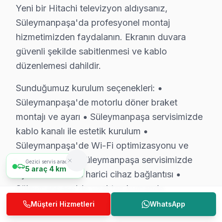
• Bağlantı: HDMI/USB port arızası, Bluetooth ve Wi-Fi
Yeni bir Hitachi televizyon aldıysanız,
Süleymanpaşa'da profesyonel montaj
• Kapasitör ve SMD: Şişmiş kapasitör değişimi, smd bil
hizmetimizden faydalanın. Ekranın duvara
Süleymanpaşa'de bu marka görüntüleme sistemi tamiri için
güvenli şekilde sabitlenmesi ve kablo
Süleymanpaşa'de Hitachi Servis Hizmetleri
düzenlemesi dahildir.
Süleymanpaşa bölgesinde Hitachi televizyon tamirinde
Sunduğumuz kurulum seçenekleri: •
Hitachi VA Panel ve IPS Panel Tamiri: Hitachi'ın kul
Süleymanpaşa'de motorlu döner braket
Anakart ve Güç Kartı Onarımı: BGA reballing ve SMD le
montajı ve ayarı • Süleymanpaşa servisimizde
Hitachi Yazılım ve Sistem Desteği: UHD, Smart TV plat
kablo kanalı ile estetik kurulum •
Süleymanpaşa'de Wi-Fi optimizasyonu ve
» Süleymanpaşa'e ve çevre mahallelere yerinde servis 
yayın ayarları • Süleymanpaşa servisimizde
Gezici servis aracımız
5
araç
4 km
Şeffaf Fiyatlandırma ve Müşteri Memnuniyeti
oyun konsolu ve harici cihaz bağlantısı •
Süleymanpaşa'de uzaktan kumanda
Servis sürecinin başından sonuna kadar şeffaf fiyat pol
programlama
Müşteri Hizmetleri
WhatsApp
Ücretsiz Arıza Tespiti: Süleymanpaşa'de arıza tespiti 