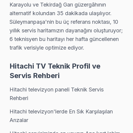
• Süleymanpaşa servisimizde parça onayınız olmadan
Karayolu ve Tekirdağ Garı güzergâhının
• Süleymanpaşa'de sertifikalı teknisyen ile güvenli ser
alternatif kolundan 35 dakikada ulaşılıyor.
• Süleymanpaşa servisimizde servis belgesi ve garanti fi
Süleymanpaşa'nin bu üç referans noktası, 10
yıllık servis haritamızın dayanağını oluşturuyor;
• Süleymanpaşa'de ek arıza çıkması halinde bilgilendi
6 teknisyen bu haritayı her hafta güncellenen
Hitachi televizyon paneli ürünleriniz için Süleymanpaşa
trafik verisiyle optimize ediyor.
Süleymanpaşa'da Hitachi TV İçin Orijinal Parç
Hitachi TV Teknik Profil ve
Süleymanpaşa'da Hitachi ekran tamirinde Süleymanpaşa
Servis Rehberi
Süleymanpaşa parça stoğumuz:
• Süleymanpaşa'de LCD, OLED ve QLED panel çeşitler
Hitachi televizyon paneli Teknik Servis
• Süleymanpaşa servisimizde LED bar ve backlight mo
Rehberi
• Süleymanpaşa'de mainboard, power board, T-Con ka
Hitachi televizyon'lerde En Sık Karşılaşılan
• Süleymanpaşa servisimizde HDMI soket, IR alıcı, Wi
Arızalar
• Süleymanpaşa'de her parçada 2 yıl değişim garantisi